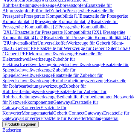
Rohrbearbeitungswerkzeuge
Abpressstopfen
Ersatzteile für
Abpressstopfen
Prüfmittel
Zubehör
Pressgeräte
Ersatzteile für
Pressgeräte
Pressgeräte Kompatibilität [1]
Ersatzteile für Pressgeräte
Kompatibilität [1]
Pressgeräte Kompatibilität [2]
Ersatzteile für
Pressgeräte Kompatibilität [2]
Pressgeräte Kompatibilität
[2XL]
Ersatzteile für Pressgeräte Kompatibilität [2XL]
Pressgeräte
Kompatibilität [4] / [2]
Ersatzteile für Pressgeräte Kompatibilität [4] /
[2]
Universalkoffer
Universalkoffer
Werkzeuge für Geberit Silent-
db20 / Geberit PE
Ersatzteile für Werkzeuge für Geberit Silent-db20
/ Geberit PE
Elektroschweißwerkzeuge
Ersatzteile für
Elektroschweißwerkzeuge
Zubehör für
Elektroschweißwerkzeuge
Spiegelschweißwerkzeuge
Ersatzteile für
Spiegelschweißwerkzeuge
Zubehör für
Spiegelschweißwerkzeuge
Ersatzteile für Zubehör für
Spiegelschweißwerkzeuge
Rohrbearbeitungswerkzeuge
Ersatzteile
für Rohrbearbeitungswerkzeuge
Zubehör für
Rohrbearbeitungswerkzeuge
Ersatzteile für Zubehör für
Rohrbearbeitungswerkzeuge
Bedienhilfen
Fernbedienungen
Netzwerk
für Netzwerkkomponenten
Gateways
Ersatzteile für
Gateways
Konverter
Ersatzteile für
Konverter
Montagematerial
Geberit Connect
Gateways
Ersatzteile für
Gateways
Konverter
Ersatzteile für Konverter
Montagematerial
Produktkategorien
Badserien