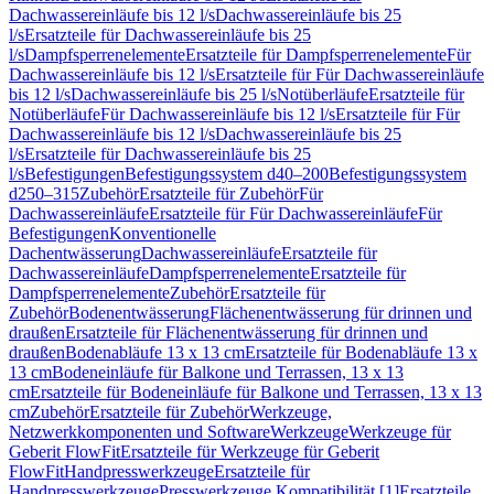
Dachwassereinläufe bis 12 l/s
Dachwassereinläufe bis 25
l/s
Ersatzteile für Dachwassereinläufe bis 25
l/s
Dampfsperrenelemente
Ersatzteile für Dampfsperrenelemente
Für
Dachwassereinläufe bis 12 l/s
Ersatzteile für Für Dachwassereinläufe
bis 12 l/s
Dachwassereinläufe bis 25 l/s
Notüberläufe
Ersatzteile für
Notüberläufe
Für Dachwassereinläufe bis 12 l/s
Ersatzteile für Für
Dachwassereinläufe bis 12 l/s
Dachwassereinläufe bis 25
l/s
Ersatzteile für Dachwassereinläufe bis 25
l/s
Befestigungen
Befestigungssystem d40–200
Befestigungssystem
d250–315
Zubehör
Ersatzteile für Zubehör
Für
Dachwassereinläufe
Ersatzteile für Für Dachwassereinläufe
Für
Befestigungen
Konventionelle
Dachentwässerung
Dachwassereinläufe
Ersatzteile für
Dachwassereinläufe
Dampfsperrenelemente
Ersatzteile für
Dampfsperrenelemente
Zubehör
Ersatzteile für
Zubehör
Bodenentwässerung
Flächenentwässerung für drinnen und
draußen
Ersatzteile für Flächenentwässerung für drinnen und
draußen
Bodenabläufe 13 x 13 cm
Ersatzteile für Bodenabläufe 13 x
13 cm
Bodeneinläufe für Balkone und Terrassen, 13 x 13
cm
Ersatzteile für Bodeneinläufe für Balkone und Terrassen, 13 x 13
cm
Zubehör
Ersatzteile für Zubehör
Werkzeuge,
Netzwerkkomponenten und Software
Werkzeuge
Werkzeuge für
Geberit FlowFit
Ersatzteile für Werkzeuge für Geberit
FlowFit
Handpresswerkzeuge
Ersatzteile für
Handpresswerkzeuge
Presswerkzeuge Kompatibilität [1]
Ersatzteile