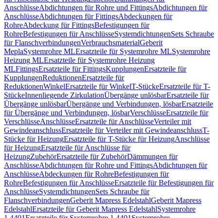
Anschlüsse
Abdichtungen für Rohre und Fittings
Abdichtungen für
Anschlüsse
Abdichtungen für Fittings
Abdeckungen für
Rohre
Abdeckung für Fittings
Befestigungen für
Rohre
Befestigungen für Anschlüsse
Systemdichtungen
Sets Schraube
für Flanschverbindungen
Verbrauchsmaterial
Geberit
Mepla
Systemrohre ML
Ersatzteile für Systemrohre ML
Systemrohre
Heizung ML
Ersatzteile für Systemrohre Heizung
ML
Fittings
Ersatzteile für Fittings
Kupplungen
Ersatzteile für
Kupplungen
Reduktionen
Ersatzteile für
Reduktionen
Winkel
Ersatzteile für Winkel
T-Stücke
Ersatzteile für T-
Stücke
Innenliegende Zirkulation
Übergänge unlösbar
Ersatzteile für
Übergänge unlösbar
Übergänge und Verbindungen, lösbar
Ersatzteile
für Übergänge und Verbindungen, lösbar
Verschlüsse
Ersatzteile für
Verschlüsse
Anschlüsse
Ersatzteile für Anschlüsse
Verteiler mit
Gewindeanschluss
Ersatzteile für Verteiler mit Gewindeanschluss
T-
Stücke für Heizung
Ersatzteile für T-Stücke für Heizung
Anschlüsse
für Heizung
Ersatzteile für Anschlüsse für
Heizung
Zubehör
Ersatzteile für Zubehör
Dämmungen für
Anschlüsse
Abdichtungen für Rohre und Fittings
Abdichtungen für
Anschlüsse
Abdeckungen für Rohre
Befestigungen für
Rohre
Befestigungen für Anschlüsse
Ersatzteile für Befestigungen für
Anschlüsse
Systemdichtungen
Sets Schraube für
Flanschverbindungen
Geberit Mapress Edelstahl
Geberit Mapress
Edelstahl
Ersatzteile für Geberit Mapress Edelstahl
Systemrohre
1.4401
Ersatzteile für Systemrohre 1.4401
Systemrohre