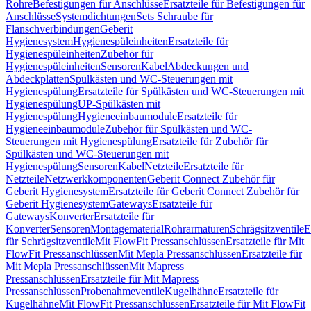
Rohre
Befestigungen für Anschlüsse
Ersatzteile für Befestigungen für
Anschlüsse
Systemdichtungen
Sets Schraube für
Flanschverbindungen
Geberit
Hygienesystem
Hygienespüleinheiten
Ersatzteile für
Hygienespüleinheiten
Zubehör für
Hygienespüleinheiten
Sensoren
Kabel
Abdeckungen und
Abdeckplatten
Spülkästen und WC-Steuerungen mit
Hygienespülung
Ersatzteile für Spülkästen und WC-Steuerungen mit
Hygienespülung
UP-Spülkästen mit
Hygienespülung
Hygieneeinbaumodule
Ersatzteile für
Hygieneeinbaumodule
Zubehör für Spülkästen und WC-
Steuerungen mit Hygienespülung
Ersatzteile für Zubehör für
Spülkästen und WC-Steuerungen mit
Hygienespülung
Sensoren
Kabel
Netzteile
Ersatzteile für
Netzteile
Netzwerkkomponenten
Geberit Connect Zubehör für
Geberit Hygienesystem
Ersatzteile für Geberit Connect Zubehör für
Geberit Hygienesystem
Gateways
Ersatzteile für
Gateways
Konverter
Ersatzteile für
Konverter
Sensoren
Montagematerial
Rohrarmaturen
Schrägsitzventile
E
für Schrägsitzventile
Mit FlowFit Pressanschlüssen
Ersatzteile für Mit
FlowFit Pressanschlüssen
Mit Mepla Pressanschlüssen
Ersatzteile für
Mit Mepla Pressanschlüssen
Mit Mapress
Pressanschlüssen
Ersatzteile für Mit Mapress
Pressanschlüssen
Probenahmeventile
Kugelhähne
Ersatzteile für
Kugelhähne
Mit FlowFit Pressanschlüssen
Ersatzteile für Mit FlowFit