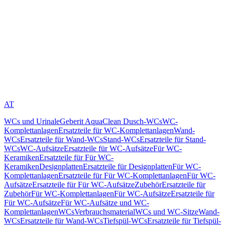
AT
WCs und Urinale
Geberit AquaClean Dusch-WCs
WC-
Komplettanlagen
Ersatzteile für WC-Komplettanlagen
Wand-
WCs
Ersatzteile für Wand-WCs
Stand-WCs
Ersatzteile für Stand-
WCs
WC-Aufsätze
Ersatzteile für WC-Aufsätze
Für WC-
Keramiken
Ersatzteile für Für WC-
Keramiken
Designplatten
Ersatzteile für Designplatten
Für WC-
Komplettanlagen
Ersatzteile für Für WC-Komplettanlagen
Für WC-
Aufsätze
Ersatzteile für Für WC-Aufsätze
Zubehör
Ersatzteile für
Zubehör
Für WC-Komplettanlagen
Für WC-Aufsätze
Ersatzteile für
Für WC-Aufsätze
Für WC-Aufsätze und WC-
Komplettanlagen
WCs
Verbrauchsmaterial
WCs und WC-Sitze
Wand-
WCs
Ersatzteile für Wand-WCs
Tiefspül-WCs
Ersatzteile für Tiefspül-