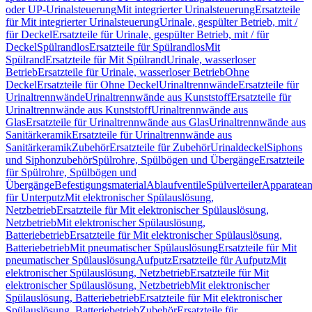
oder UP-Urinalsteuerung
Mit integrierter Urinalsteuerung
Ersatzteile
für Mit integrierter Urinalsteuerung
Urinale, gespülter Betrieb, mit /
für Deckel
Ersatzteile für Urinale, gespülter Betrieb, mit / für
Deckel
Spülrandlos
Ersatzteile für Spülrandlos
Mit
Spülrand
Ersatzteile für Mit Spülrand
Urinale, wasserloser
Betrieb
Ersatzteile für Urinale, wasserloser Betrieb
Ohne
Deckel
Ersatzteile für Ohne Deckel
Urinaltrennwände
Ersatzteile für
Urinaltrennwände
Urinaltrennwände aus Kunststoff
Ersatzteile für
Urinaltrennwände aus Kunststoff
Urinaltrennwände aus
Glas
Ersatzteile für Urinaltrennwände aus Glas
Urinaltrennwände aus
Sanitärkeramik
Ersatzteile für Urinaltrennwände aus
Sanitärkeramik
Zubehör
Ersatzteile für Zubehör
Urinaldeckel
Siphons
und Siphonzubehör
Spülrohre, Spülbögen und Übergänge
Ersatzteile
für Spülrohre, Spülbögen und
Übergänge
Befestigungsmaterial
Ablaufventile
Spülverteiler
Apparatean
für Unterputz
Mit elektronischer Spülauslösung,
Netzbetrieb
Ersatzteile für Mit elektronischer Spülauslösung,
Netzbetrieb
Mit elektronischer Spülauslösung,
Batteriebetrieb
Ersatzteile für Mit elektronischer Spülauslösung,
Batteriebetrieb
Mit pneumatischer Spülauslösung
Ersatzteile für Mit
pneumatischer Spülauslösung
Aufputz
Ersatzteile für Aufputz
Mit
elektronischer Spülauslösung, Netzbetrieb
Ersatzteile für Mit
elektronischer Spülauslösung, Netzbetrieb
Mit elektronischer
Spülauslösung, Batteriebetrieb
Ersatzteile für Mit elektronischer
Spülauslösung, Batteriebetrieb
Zubehör
Ersatzteile für