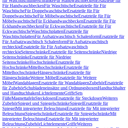
für Waschtischunterschränke
Für Handwaschbecken
Ersatzteile für
Für Handwaschbecken
Für Waschtische
Ersatzteile für Für
Waschtische
Für Doppelwaschtische
Ersatzteile für Für
Doppelwaschtische
Für Möbelwaschtische
Ersatzteile für Für
Möbelwaschtische
Für Eckhandwaschbecken
Ersatzteile für Für
Eckhandwaschbecken
Für Eckwaschtische
Ersatzteile für Für
Eckwaschtische
Waschtischplatten
Ersatzteile für
Waschtischplatten
Für Aufsatzwaschtisch Schalenform
Ersatzteile für
Für Aufsatzwaschtisch Schalenform
Für Aufsatzwaschtisch
rechteckig
Ersatzteile für Für Aufsatzwaschtisch
rechteckig
Seitenschränke
Ersatzteile für Seitenschränke
Niedrige
Seitenschränke
Ersatzteile für Niedrige
Seitenschränke
Hochschränke
Ersatzteile für
Hochschränke
Mittelhochschränke
Ersatzteile für
Mittelhochschränke
Hängeschränke
Ersatzteile für
Hängeschränke
Weitere Möbel
Ersatzteile für Weitere
Möbel
Wandablagen
Ersatzteile für Wandablagen
Zubehör
Ersatzteile
für Zubehör
Schubladeneinsätze und Ordnungsboxen
Handtuchhalter
und Handtuchhaken
Lichtelemente
Griffe
Sets
Füße
Magnettafeln
Steckdosen
Ersatzteile für Steckdosen
Weiteres
Zubehör
Spiegel und Spiegelschränke
Spiegel
Ersatzteile für
Spiegel
Mit integrierter Beleuchtung
Ersatzteile für Mit integrierter
Beleuchtung
Spiegelschränke
Ersatzteile für Spiegelschränke
Mit
integrierter Beleuchtung
Ersatzteile für Mit integrierter
Beleuchtung
Zubehör
Lichtelemente
Griffe
Weiteres