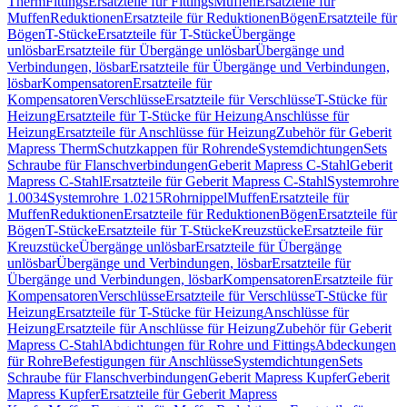
Therm
Fittings
Ersatzteile für Fittings
Muffen
Ersatzteile für
Muffen
Reduktionen
Ersatzteile für Reduktionen
Bögen
Ersatzteile für
Bögen
T-Stücke
Ersatzteile für T-Stücke
Übergänge
unlösbar
Ersatzteile für Übergänge unlösbar
Übergänge und
Verbindungen, lösbar
Ersatzteile für Übergänge und Verbindungen,
lösbar
Kompensatoren
Ersatzteile für
Kompensatoren
Verschlüsse
Ersatzteile für Verschlüsse
T-Stücke für
Heizung
Ersatzteile für T-Stücke für Heizung
Anschlüsse für
Heizung
Ersatzteile für Anschlüsse für Heizung
Zubehör für Geberit
Mapress Therm
Schutzkappen für Rohrende
Systemdichtungen
Sets
Schraube für Flanschverbindungen
Geberit Mapress C-Stahl
Geberit
Mapress C-Stahl
Ersatzteile für Geberit Mapress C-Stahl
Systemrohre
1.0034
Systemrohre 1.0215
Rohrnippel
Muffen
Ersatzteile für
Muffen
Reduktionen
Ersatzteile für Reduktionen
Bögen
Ersatzteile für
Bögen
T-Stücke
Ersatzteile für T-Stücke
Kreuzstücke
Ersatzteile für
Kreuzstücke
Übergänge unlösbar
Ersatzteile für Übergänge
unlösbar
Übergänge und Verbindungen, lösbar
Ersatzteile für
Übergänge und Verbindungen, lösbar
Kompensatoren
Ersatzteile für
Kompensatoren
Verschlüsse
Ersatzteile für Verschlüsse
T-Stücke für
Heizung
Ersatzteile für T-Stücke für Heizung
Anschlüsse für
Heizung
Ersatzteile für Anschlüsse für Heizung
Zubehör für Geberit
Mapress C-Stahl
Abdichtungen für Rohre und Fittings
Abdeckungen
für Rohre
Befestigungen für Anschlüsse
Systemdichtungen
Sets
Schraube für Flanschverbindungen
Geberit Mapress Kupfer
Geberit
Mapress Kupfer
Ersatzteile für Geberit Mapress