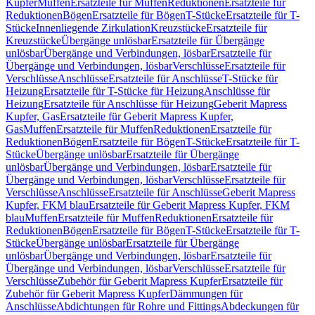
Kupfer
Muffen
Ersatzteile für Muffen
Reduktionen
Ersatzteile für
Reduktionen
Bögen
Ersatzteile für Bögen
T-Stücke
Ersatzteile für T-
Stücke
Innenliegende Zirkulation
Kreuzstücke
Ersatzteile für
Kreuzstücke
Übergänge unlösbar
Ersatzteile für Übergänge
unlösbar
Übergänge und Verbindungen, lösbar
Ersatzteile für
Übergänge und Verbindungen, lösbar
Verschlüsse
Ersatzteile für
Verschlüsse
Anschlüsse
Ersatzteile für Anschlüsse
T-Stücke für
Heizung
Ersatzteile für T-Stücke für Heizung
Anschlüsse für
Heizung
Ersatzteile für Anschlüsse für Heizung
Geberit Mapress
Kupfer, Gas
Ersatzteile für Geberit Mapress Kupfer,
Gas
Muffen
Ersatzteile für Muffen
Reduktionen
Ersatzteile für
Reduktionen
Bögen
Ersatzteile für Bögen
T-Stücke
Ersatzteile für T-
Stücke
Übergänge unlösbar
Ersatzteile für Übergänge
unlösbar
Übergänge und Verbindungen, lösbar
Ersatzteile für
Übergänge und Verbindungen, lösbar
Verschlüsse
Ersatzteile für
Verschlüsse
Anschlüsse
Ersatzteile für Anschlüsse
Geberit Mapress
Kupfer, FKM blau
Ersatzteile für Geberit Mapress Kupfer, FKM
blau
Muffen
Ersatzteile für Muffen
Reduktionen
Ersatzteile für
Reduktionen
Bögen
Ersatzteile für Bögen
T-Stücke
Ersatzteile für T-
Stücke
Übergänge unlösbar
Ersatzteile für Übergänge
unlösbar
Übergänge und Verbindungen, lösbar
Ersatzteile für
Übergänge und Verbindungen, lösbar
Verschlüsse
Ersatzteile für
Verschlüsse
Zubehör für Geberit Mapress Kupfer
Ersatzteile für
Zubehör für Geberit Mapress Kupfer
Dämmungen für
Anschlüsse
Abdichtungen für Rohre und Fittings
Abdeckungen für