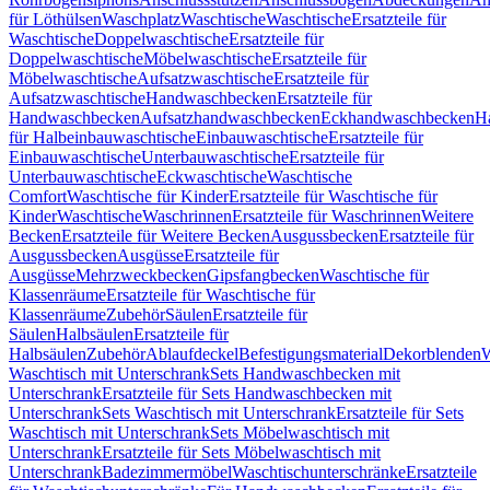
für Löthülsen
Waschplatz
Waschtische
Waschtische
Ersatzteile für
Waschtische
Doppelwaschtische
Ersatzteile für
Doppelwaschtische
Möbelwaschtische
Ersatzteile für
Möbelwaschtische
Aufsatzwaschtische
Ersatzteile für
Aufsatzwaschtische
Handwaschbecken
Ersatzteile für
Handwaschbecken
Aufsatzhandwaschbecken
Eckhandwaschbecken
H
für Halbeinbauwaschtische
Einbauwaschtische
Ersatzteile für
Einbauwaschtische
Unterbauwaschtische
Ersatzteile für
Unterbauwaschtische
Eckwaschtische
Waschtische
Comfort
Waschtische für Kinder
Ersatzteile für Waschtische für
Kinder
Waschtische
Waschrinnen
Ersatzteile für Waschrinnen
Weitere
Becken
Ersatzteile für Weitere Becken
Ausgussbecken
Ersatzteile für
Ausgussbecken
Ausgüsse
Ersatzteile für
Ausgüsse
Mehrzweckbecken
Gipsfangbecken
Waschtische für
Klassenräume
Ersatzteile für Waschtische für
Klassenräume
Zubehör
Säulen
Ersatzteile für
Säulen
Halbsäulen
Ersatzteile für
Halbsäulen
Zubehör
Ablaufdeckel
Befestigungsmaterial
Dekorblenden
W
Waschtisch mit Unterschrank
Sets Handwaschbecken mit
Unterschrank
Ersatzteile für Sets Handwaschbecken mit
Unterschrank
Sets Waschtisch mit Unterschrank
Ersatzteile für Sets
Waschtisch mit Unterschrank
Sets Möbelwaschtisch mit
Unterschrank
Ersatzteile für Sets Möbelwaschtisch mit
Unterschrank
Badezimmermöbel
Waschtischunterschränke
Ersatzteile