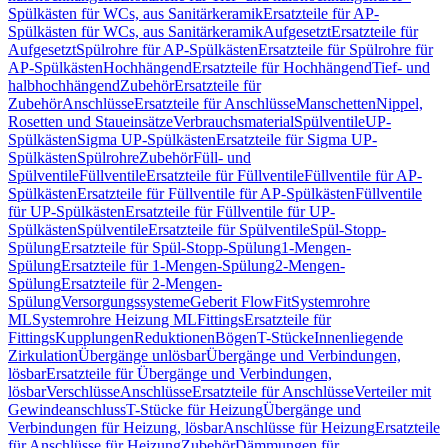
Spülkästen für WCs, aus Sanitärkeramik
Ersatzteile für AP-
Spülkästen für WCs, aus Sanitärkeramik
Aufgesetzt
Ersatzteile für
Aufgesetzt
Spülrohre für AP-Spülkästen
Ersatzteile für Spülrohre für
AP-Spülkästen
Hochhängend
Ersatzteile für Hochhängend
Tief- und
halbhochhängend
Zubehör
Ersatzteile für
Zubehör
Anschlüsse
Ersatzteile für Anschlüsse
Manschetten
Nippel,
Rosetten und Staueinsätze
Verbrauchsmaterial
Spülventile
UP-
Spülkästen
Sigma UP-Spülkästen
Ersatzteile für Sigma UP-
Spülkästen
Spülrohre
Zubehör
Füll- und
Spülventile
Füllventile
Ersatzteile für Füllventile
Füllventile für AP-
Spülkästen
Ersatzteile für Füllventile für AP-Spülkästen
Füllventile
für UP-Spülkästen
Ersatzteile für Füllventile für UP-
Spülkästen
Spülventile
Ersatzteile für Spülventile
Spül-Stopp-
Spülung
Ersatzteile für Spül-Stopp-Spülung
1-Mengen-
Spülung
Ersatzteile für 1-Mengen-Spülung
2-Mengen-
Spülung
Ersatzteile für 2-Mengen-
Spülung
Versorgungssysteme
Geberit FlowFit
Systemrohre
ML
Systemrohre Heizung ML
Fittings
Ersatzteile für
Fittings
Kupplungen
Reduktionen
Bögen
T-Stücke
Innenliegende
Zirkulation
Übergänge unlösbar
Übergänge und Verbindungen,
lösbar
Ersatzteile für Übergänge und Verbindungen,
lösbar
Verschlüsse
Anschlüsse
Ersatzteile für Anschlüsse
Verteiler mit
Gewindeanschluss
T-Stücke für Heizung
Übergänge und
Verbindungen für Heizung, lösbar
Anschlüsse für Heizung
Ersatzteile
für Anschlüsse für Heizung
Zubehör
Dämmungen für