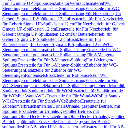
Für Twinline UP-Spülkästen
Zubehör
Verbrauchsmaterial
WC-
Steuerungen mit elektronischer Spülauslösung
Ersatzteile für WC-
Steuerungen mit elektronischer Spülauslösung
Für Netzbetrieb, für
Geberit Sigma UP-Spülkästen 12 cm
Ersatzteile für Für Netzbetrieb,
für Geberit Sigma UP-Spülkästen 12 cm
Für Netzbetrieb, für Geberit
Omega UP-Spülkästen 12 cm
Ersatzteile für Für Netzbetrieb, für
Geberit Omega UP-Spülkästen 12 cm
Für Batteriebetrieb, für
Geberit Sigma UP-Spülkästen 12 cm
Ersatzteile für Für
Batteriebetrieb, für Geberit Sigma UP-Spülkästen 12 cm
WC-
Steuerungen mit pneumatischer Spülauslösung
Ersatzteile für WC-
Steuerungen mit pneumatischer Spülauslösung
Für 2-Mengen-
Spülung
Ersatzteile für Für 2-Mengen-Spülung
Für 1-Mengen-
Spülung
Ersatzteile für Für 1-Mengen-Spülung
Zubehör für WC-
Steuerungen
Ersatzteile für Zubehör für WC-
Steuerungen
Rohbausets
Ersatzteile für Rohbausets
Für WC-
Steuerungen mit elektronischer Spülauslösung
Ersatzteile für Für
WC-Steuerungen mit elektronischer Spülauslösung
Geberit Monolith
Sanitärmodule
Sanitärmodule für WCs
Ersatzteile für Sanitärmodule
für WCs
Für Wand-WCs
Ersatzteile für Für Wand-WCs
Für Stand-
WCs
Ersatzteile für Für Stand-WCs
Zubehör
Ersatzteile für
Zubehör
Verbrauchsmaterial
Urinale
Urinale, gespülter Betrieb, mit
Spülrand
Ersatzteile für Urinale, gespülter Betrieb, mit
Spülrand
Ohne Deckel
Ersatzteile für Ohne Deckel
Urinale, gespülter
Betrieb, spülrandlos
Ersatzteile für Urinale, gespülter Betrieb,
spülrandlos
Für AP- oder UP-Urinalsteuerung
Ersatzteile für Für AP-