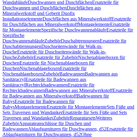
Wandabläufe
Duschwannen und Duschflächen
Ersatzteile für
Duschwannen und Duschflächen
Duschflächen aus
Mineralwerkstoff und Geberit Duofix
Installationselemente
Duschflächen aus Mineralwerkstoff
Ersatzteile
für Duschflächen aus Mineralwerkstoff
Montagelemente
Ersatzteile
für Montagelemente
Spezifische Duschwannenabläufe
Ersatzteile für
Spezifische
Duschwannenabläufe
Zubehör
Duschabtrennungen
Ersatzteile für
Duschabtrennungen
Duschseitenwände für Walk-in-
Dusche
Ersatzteile für Duschseitenwände für Walk-in-
Dusche
Zubehör
Ersatzteile für Zubehör
Nischenablageboxen für
Duschen
Ersatzteile für Nischenablageboxen für
Duschen
Nischenablageboxen
Ersatzteile für
Nischenablageboxen
Zubehör
Badewannen
Badewannen aus
Sanitäracryl
Ersatzteile für Badewannen aus
Sanitäracryl
Rechteckbadewannen
Ersatzteile für
Rechteckbadewannen
Badewannen aus Mineralwerkstoff
Ersatzteile
für Badewannen aus Mineralwerkstoff
Badewannen für
Babys
Ersatzteile für Badewannen für
Babys
Montagelemente
Ersatzteile für Montagelemente
Sets Füße und
Sets Traversen und Wandanker
Ersatzteile für Sets Füße und Sets
Traversen und Wandanker
Zubehör
Reparatursets
Weiteres
Zubehör
Apparateanschlüsse für Duschen und
Badewannen
Ablaufgarnituren für Duschwannen, d52
Ersatzteile für
Ablaufgarnituren für Duschwannen, d52
Ohne