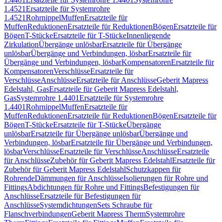
1.4521
Ersatzteile für Systemrohre
1.4521
Rohrnippel
Muffen
Ersatzteile für
Muffen
Reduktionen
Ersatzteile für Reduktionen
Bögen
Ersatzteile für
Bögen
T-Stücke
Ersatzteile für T-Stücke
Innenliegende
Zirkulation
Übergänge unlösbar
Ersatzteile für Übergänge
unlösbar
Übergänge und Verbindungen, lösbar
Ersatzteile für
Übergänge und Verbindungen, lösbar
Kompensatoren
Ersatzteile für
Kompensatoren
Verschlüsse
Ersatzteile für
Verschlüsse
Anschlüsse
Ersatzteile für Anschlüsse
Geberit Mapress
Edelstahl, Gas
Ersatzteile für Geberit Mapress Edelstahl,
Gas
Systemrohre 1.4401
Ersatzteile für Systemrohre
1.4401
Rohrnippel
Muffen
Ersatzteile für
Muffen
Reduktionen
Ersatzteile für Reduktionen
Bögen
Ersatzteile für
Bögen
T-Stücke
Ersatzteile für T-Stücke
Übergänge
unlösbar
Ersatzteile für Übergänge unlösbar
Übergänge und
Verbindungen, lösbar
Ersatzteile für Übergänge und Verbindungen,
lösbar
Verschlüsse
Ersatzteile für Verschlüsse
Anschlüsse
Ersatzteile
für Anschlüsse
Zubehör für Geberit Mapress Edelstahl
Ersatzteile für
Zubehör für Geberit Mapress Edelstahl
Schutzkappen für
Rohrende
Dämmungen für Anschlüsse
Isolierungen für Rohre und
Fittings
Abdichtungen für Rohre und Fittings
Befestigungen für
Anschlüsse
Ersatzteile für Befestigungen für
Anschlüsse
Systemdichtungen
Sets Schraube für
Flanschverbindungen
Geberit Mapress Therm
Systemrohre