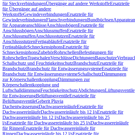
für Steckverbindungen
Übergänge auf andere Werkstoffe
Ersatzteile
für Übergänge auf andere
Werkstoffe
Gewindeverbindungen
Ersatzteile für
Gewindeverbindungen
Flanschverbindungen
Bundbüchsen
Apparatean
für Apparateanschlüsse
Anschlussbögen
Ersatzteile für
Anschlussbögen
Anschlussmuffen
Ersatzteile für
Anschlussmuffen
Anschlussstutzen
Ersatzteile für
Anschlussstutzen
Fertigabläufe
Ersatzteile für
Fertigabläufe
Schneckensiphons
Ersatzteile für
Schneckensiphons
Zubehör
Rohrschellen
Befestigungen für
Rohrschellen
Tragschalen
Verschlüsse
Dichtungen
Bauschutze
Verbrauc
Schallschutz und Feuchtigkeitsschutz
Brandschutz
Ersatzteile für
Brandschutz
Brandschutz für Entwässerungssysteme
Ersatzteile für
Brandschutz für Entwässerungssysteme
Schallschutz
Dämmungen
zur Körperschallentkopplung
Dämmungen zur
Körperschallentkopplung und
Luftschalldämmung
Feuchtigkeitsschutz
Abdichtungen
Lüftungsventile
für Entwässerung
Belüftungsventile
Ersatzteile für
Belüftungsventile
Geberit Pluvia
Dachentwässerung
Dachwassereinläufe
Ersatzteile für
Dachwassereinläufe
Dachwassereinläufe bis 12 l/s
Ersatzteile für
Dachwassereinläufe bis 12 l/s
Dachwassereinläufe bis 25
l/s
Ersatzteile für Dachwassereinläufe bis 25 l/s
Dachwassereinläufe
für Rinnen
Ersatzteile für Dachwassereinläufe für
Rinnen
Dachwassereinläufe bis 12 l/s
Ersatzteile für