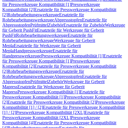
für Presswerkzeuge Kompatibilität [1]
Presswerkzeuge
Kompatibilität [2]
Ersatzteile für Presswerkzeuge Kompatibilität
[2]
Rohrbearbeitungswerkzeuge
Ersatzteile für
Rohrbearbeitungswerkzeuge
Abpressstopfen
Ersatzteile für
Abpressstopfen
Prüfmittel
Zubehör
Ersatzteile für Zubehör
Werkzeuge
für Geberit PushFit
Ersatzteile für Werkzeuge für Geberit
PushFit
Rohrbearbeitungswerkzeuge
Ersatzteile für
Rohrbearbeitungswerkzeuge
Werkzeuge für Geberit
Mepla
Ersatzteile für Werkzeuge für Geberit
Mepla
Handpresswerkzeuge
Ersatzteile für
Handpresswerkzeuge
Presswerkzeuge Kompatibilität [1]
Ersatzteile
für Presswerkzeuge Kompatibilität [1]
Presswerkzeuge
Kompatibilität [2]
Ersatzteile für Presswerkzeuge Kompatibilität
[2]
Rohrbearbeitungswerkzeuge
Ersatzteile für
Rohrbearbeitungswerkzeuge
Abpressstopfen
Ersatzteile für
Abpressstopfen
Prüfmittel
Zubehör
Werkzeuge für Geberit
Mapress
Ersatzteile für Werkzeuge für Geberit
Mapress
Presswerkzeuge Kompatibilität [1]
Ersatzteile für
Presswerkzeuge Kompatibilität [1]
Presswerkzeuge Kompatibilität
[2]
Ersatzteile für Presswerkzeuge Kompatibilität [2]
Presswerkzeuge
Kompatibilität [1] / [2]
Ersatzteile für Presswerkzeuge Kompatibilität
[1] / [2]
Presswerkzeuge Kompatibilität [2XL]
Ersatzteile für
Presswerkzeuge Kompatibilität [2XL]
Presswerkzeuge
Kompatibilität [4]
Ersatzteile für Presswerkzeuge Kompatibilität
[4]
Rohrbearbeitungswerkzeuge
Ersatzteile für