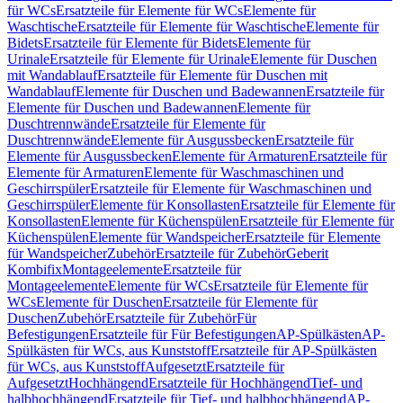
für WCs
Ersatzteile für Elemente für WCs
Elemente für
Waschtische
Ersatzteile für Elemente für Waschtische
Elemente für
Bidets
Ersatzteile für Elemente für Bidets
Elemente für
Urinale
Ersatzteile für Elemente für Urinale
Elemente für Duschen
mit Wandablauf
Ersatzteile für Elemente für Duschen mit
Wandablauf
Elemente für Duschen und Badewannen
Ersatzteile für
Elemente für Duschen und Badewannen
Elemente für
Duschtrennwände
Ersatzteile für Elemente für
Duschtrennwände
Elemente für Ausgussbecken
Ersatzteile für
Elemente für Ausgussbecken
Elemente für Armaturen
Ersatzteile für
Elemente für Armaturen
Elemente für Waschmaschinen und
Geschirrspüler
Ersatzteile für Elemente für Waschmaschinen und
Geschirrspüler
Elemente für Konsollasten
Ersatzteile für Elemente für
Konsollasten
Elemente für Küchenspülen
Ersatzteile für Elemente für
Küchenspülen
Elemente für Wandspeicher
Ersatzteile für Elemente
für Wandspeicher
Zubehör
Ersatzteile für Zubehör
Geberit
Kombifix
Montageelemente
Ersatzteile für
Montageelemente
Elemente für WCs
Ersatzteile für Elemente für
WCs
Elemente für Duschen
Ersatzteile für Elemente für
Duschen
Zubehör
Ersatzteile für Zubehör
Für
Befestigungen
Ersatzteile für Für Befestigungen
AP-Spülkästen
AP-
Spülkästen für WCs, aus Kunststoff
Ersatzteile für AP-Spülkästen
für WCs, aus Kunststoff
Aufgesetzt
Ersatzteile für
Aufgesetzt
Hochhängend
Ersatzteile für Hochhängend
Tief- und
halbhochhängend
Ersatzteile für Tief- und halbhochhängend
AP-