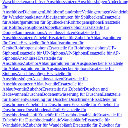
Waschbeckenanschlüsse
Anschlussstutzen
Anschlussbögen
Abdeckung
für
Anschlüsse
Dichtungen
Löthülsen
Standrohre
Verlängerungen
Wandeinb
für Wandeinbaukästen
Ablaufgarnituren für Spülbecken
Ersatzteile
für Ablaufgarnituren für Spülbecken
Rohrbogensiphons
Ersatzteile
für Rohrbogensiphons
Doppelkammersiphons
Ersatzteile für
Doppelkammersiphons
Anschlussstutzen
Ersatzteile für
Anschlussstutzen
Zubehör
Ersatzteile für Zubehör
Ablaufgarnituren
für Geräte
Ersatzteile für Ablaufgarnituren für
Geräte
Rohrbogensiphons
Ersatzteile für Rohrbogensiphons
UP-
Siphons
Ersatzteile für UP-Siphons
AP-Siphons
Ersatzteile für AP-
Siphons
Anschlüsse
Ersatzteile für
Anschlüsse
Zubehör
Ablaufgarnituren für Ausgussbecken
Ersatzteile
für Ablaufgarnituren für Ausgussbecken
Siphons
Ersatzteile für
Siphons
Anschlussbögen
Ersatzteile für
Anschlussbögen
Anschlussstutzen
Ersatzteile für
Anschlussstutzen
Ablaufventile
Ersatzteile für
Ablaufventile
Zubehör
Ersatzteile für Zubehör
Duschen und
Badewannen
Duschen
Bodenentwässerung für Duschen
Ersatzteile
für Bodenentwässerung für Duschen
Duschrinnen
Ersatzteile für
Duschrinnen
Zubehör für Duschrinnen
Ersatzteile für Zubehör für
Duschrinnen
Duschbodenabläufe
Ersatzteile für
Duschbodenabläufe
Zubehör für Duschbodenabläufe
Ersatzteile für
Zubehör für Duschbodenabläufe
Wandabläufe
Ersatzteile für
Wandabläufe
Zubehör für Wandabläufe
Ersatzteile für Zubehör für