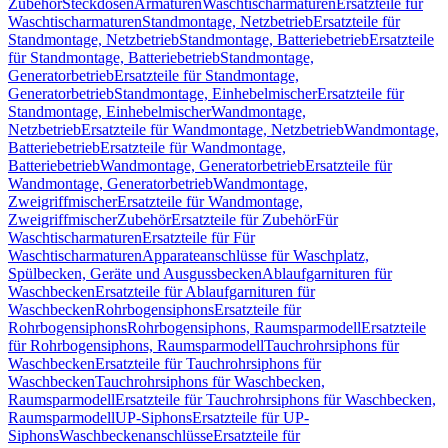
Zubehör
Steckdosen
Armaturen
Waschtischarmaturen
Ersatzteile für
Waschtischarmaturen
Standmontage, Netzbetrieb
Ersatzteile für
Standmontage, Netzbetrieb
Standmontage, Batteriebetrieb
Ersatzteile
für Standmontage, Batteriebetrieb
Standmontage,
Generatorbetrieb
Ersatzteile für Standmontage,
Generatorbetrieb
Standmontage, Einhebelmischer
Ersatzteile für
Standmontage, Einhebelmischer
Wandmontage,
Netzbetrieb
Ersatzteile für Wandmontage, Netzbetrieb
Wandmontage,
Batteriebetrieb
Ersatzteile für Wandmontage,
Batteriebetrieb
Wandmontage, Generatorbetrieb
Ersatzteile für
Wandmontage, Generatorbetrieb
Wandmontage,
Zweigriffmischer
Ersatzteile für Wandmontage,
Zweigriffmischer
Zubehör
Ersatzteile für Zubehör
Für
Waschtischarmaturen
Ersatzteile für Für
Waschtischarmaturen
Apparateanschlüsse für Waschplatz,
Spülbecken, Geräte und Ausgussbecken
Ablaufgarnituren für
Waschbecken
Ersatzteile für Ablaufgarnituren für
Waschbecken
Rohrbogensiphons
Ersatzteile für
Rohrbogensiphons
Rohrbogensiphons, Raumsparmodell
Ersatzteile
für Rohrbogensiphons, Raumsparmodell
Tauchrohrsiphons für
Waschbecken
Ersatzteile für Tauchrohrsiphons für
Waschbecken
Tauchrohrsiphons für Waschbecken,
Raumsparmodell
Ersatzteile für Tauchrohrsiphons für Waschbecken,
Raumsparmodell
UP-Siphons
Ersatzteile für UP-
Siphons
Waschbeckenanschlüsse
Ersatzteile für