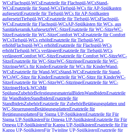
WCs
Flachspül-WCs
Ersatzteile für Flachspül-WCs
Stand-
WCs
Ersatzteile für Stand-WCs
Tiefspül-WCs für AP-Spülkasten
aufgesetzt
Ersatzteile für Tiefspül-WCs für AP-Spülkasten
aufgesetzt
Tiefspül-WCs
Ersatzteile für Tiefspül-WCs
Flachspül-
WCs
Ersatzteile für Flachspül-WCs
AP-Spülkästen für WCs, aus
Sanitärkeramik
Aufgesetzt
WC-Sitze
Ersatzteile für WC-Sitze
WC-
Sitze
Ersatzteile für WC-Sitze
Comfort WCs
Ersatzteile für Comfort
WCs
Tiefspül-WCs erhöht
Ersatzteile für Tiefspül-WCs
erhöht
Flachspül-WCs erhöht
Ersatzteile für Flachspül-WCs
erhöht
Tiefspül-WCs verlängert
Ersatzteile für Tiefspül-WCs
verlängert
Comfort WC-Sitze
Ersatzteile für Comfort WC-Sitze
WC-
Sitze
Ersatzteile für WC-Sitze
WC-Sitzringe
Ersatzteile für WC-
Sitzringe
WCs für Kinder
Ersatzteile für WCs für Kinder
Wand-
WCs
Ersatzteile für Wand-WCs
Stand-WCs
Ersatzteile für Stand-
WCs
WC-Sitze für Kinder
Ersatzteile für WC-Sitze für Kinder
WC-
Sitze
Ersatzteile für WC-Sitze
WC-Sitzringe
Ersatzteile für WC-
Sitzringe
Hock-WCs
Mit
Spülung
Zubehör
Befestigungsmaterial
Bidets
Wandbidets
Ersatzteile
für Wandbidets
Standbidets
Ersatzteile für
Standbidets
Zubehör
Ersatzteile für Zubehör
Betätigungsplatten und
WC-Steuerungen
Betätigungsplatten
Ersatzteile für
Betätigungsplatten
Für Sigma UP-Spülkästen
Ersatzteile für Für
Sigma UP-Spülkästen
Für Omega UP-Spülkästen
Ersatzteile für Für
Omega UP-Spülkästen
Für Kappa UP-Spülkästen
Ersatzteile für Für
Kappa UP-Spülkästen
Für Twinline UP-Spülkästen
Ersatzteile für