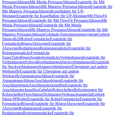
Pressanschlüssen
Mit Mepla Pressanschlüssen
Ersatzteile für Mit
Mepla Pressanschlüssen
Mit Mapress Pressanschlüssen
Ersatzteile für
Mit Mapress Pressanschlüssen
Kugelhähne für UP-
Montage
Ersatzteile für Kugelhähne für UP-Montage
Mit FlowFit
Pressanschlüssen
Ersatzteile für Mit FlowFit Pressanschlüssen
Mit
Mepla Pressanschlüssen
Ersatzteile für Mit Mepla
Pressanschlüssen
Mit Mapress Pressanschlüssen
Ersatzteile für Mit
Mapress Pressanschlüssen
Gebäude-Entwässerungssysteme
Geberit
Silent-db20
Rohre
Formstücke
Ersatzteile für
Formstücke
Bögen
Abzweige
Ersatzteile für
Abzweige
Reduktionen
Reinigungsstücke
Ersatzteile für
Reinigungsstücke
Formstücke
SuperTube
Bögen
Sonderformstücke
Verbindungen
Ersatzteile für
Verbindungen
Schweißverbindungen
Steckverbindungen
Ersatzteile
für Steckverbindungen
Spannverbindungen
Übergänge auf andere
Werkstoffe
Ersatzteile für Übergänge auf andere
Werkstoffe
Apparateanschlüsse
Ersatzteile für
Apparateanschlüsse
Anschlussbögen
Ersatzteile für
Anschlussbögen
Anschlusssteckmuffen
Ersatzteile für
Anschlusssteckmuffen
Zubehör
Rohrschellen
Befestigungen für
Rohrschellen
Verschlüsse
Dichtungen
Verbrauchsmaterial
Geberit
Silent-PP
Rohre
Ersatzteile für Rohre
Formstücke
Ersatzteile für
Formstücke
Bögen
Ersatzteile für Bögen
Abzweige
Ersatzteile für
Abzweige
Reduktionen
Ersatzteile für
Reduktionen
Reinigungsstücke
Ersatzteile für