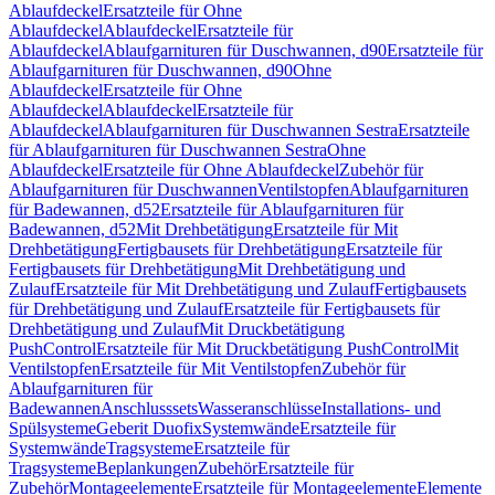
Ablaufdeckel
Ersatzteile für Ohne
Ablaufdeckel
Ablaufdeckel
Ersatzteile für
Ablaufdeckel
Ablaufgarnituren für Duschwannen, d90
Ersatzteile für
Ablaufgarnituren für Duschwannen, d90
Ohne
Ablaufdeckel
Ersatzteile für Ohne
Ablaufdeckel
Ablaufdeckel
Ersatzteile für
Ablaufdeckel
Ablaufgarnituren für Duschwannen Sestra
Ersatzteile
für Ablaufgarnituren für Duschwannen Sestra
Ohne
Ablaufdeckel
Ersatzteile für Ohne Ablaufdeckel
Zubehör für
Ablaufgarnituren für Duschwannen
Ventilstopfen
Ablaufgarnituren
für Badewannen, d52
Ersatzteile für Ablaufgarnituren für
Badewannen, d52
Mit Drehbetätigung
Ersatzteile für Mit
Drehbetätigung
Fertigbausets für Drehbetätigung
Ersatzteile für
Fertigbausets für Drehbetätigung
Mit Drehbetätigung und
Zulauf
Ersatzteile für Mit Drehbetätigung und Zulauf
Fertigbausets
für Drehbetätigung und Zulauf
Ersatzteile für Fertigbausets für
Drehbetätigung und Zulauf
Mit Druckbetätigung
PushControl
Ersatzteile für Mit Druckbetätigung PushControl
Mit
Ventilstopfen
Ersatzteile für Mit Ventilstopfen
Zubehör für
Ablaufgarnituren für
Badewannen
Anschlusssets
Wasseranschlüsse
Installations- und
Spülsysteme
Geberit Duofix
Systemwände
Ersatzteile für
Systemwände
Tragsysteme
Ersatzteile für
Tragsysteme
Beplankungen
Zubehör
Ersatzteile für
Zubehör
Montageelemente
Ersatzteile für Montageelemente
Elemente