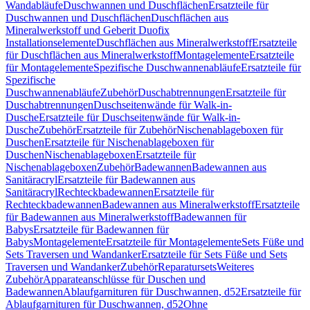
Wandabläufe
Duschwannen und Duschflächen
Ersatzteile für
Duschwannen und Duschflächen
Duschflächen aus
Mineralwerkstoff und Geberit Duofix
Installationselemente
Duschflächen aus Mineralwerkstoff
Ersatzteile
für Duschflächen aus Mineralwerkstoff
Montagelemente
Ersatzteile
für Montagelemente
Spezifische Duschwannenabläufe
Ersatzteile für
Spezifische
Duschwannenabläufe
Zubehör
Duschabtrennungen
Ersatzteile für
Duschabtrennungen
Duschseitenwände für Walk-in-
Dusche
Ersatzteile für Duschseitenwände für Walk-in-
Dusche
Zubehör
Ersatzteile für Zubehör
Nischenablageboxen für
Duschen
Ersatzteile für Nischenablageboxen für
Duschen
Nischenablageboxen
Ersatzteile für
Nischenablageboxen
Zubehör
Badewannen
Badewannen aus
Sanitäracryl
Ersatzteile für Badewannen aus
Sanitäracryl
Rechteckbadewannen
Ersatzteile für
Rechteckbadewannen
Badewannen aus Mineralwerkstoff
Ersatzteile
für Badewannen aus Mineralwerkstoff
Badewannen für
Babys
Ersatzteile für Badewannen für
Babys
Montagelemente
Ersatzteile für Montagelemente
Sets Füße und
Sets Traversen und Wandanker
Ersatzteile für Sets Füße und Sets
Traversen und Wandanker
Zubehör
Reparatursets
Weiteres
Zubehör
Apparateanschlüsse für Duschen und
Badewannen
Ablaufgarnituren für Duschwannen, d52
Ersatzteile für
Ablaufgarnituren für Duschwannen, d52
Ohne