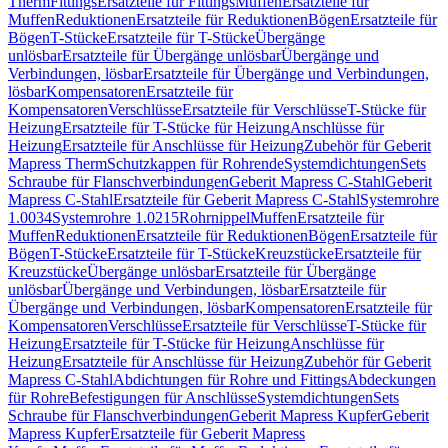
Therm
Fittings
Ersatzteile für Fittings
Muffen
Ersatzteile für
Muffen
Reduktionen
Ersatzteile für Reduktionen
Bögen
Ersatzteile für
Bögen
T-Stücke
Ersatzteile für T-Stücke
Übergänge
unlösbar
Ersatzteile für Übergänge unlösbar
Übergänge und
Verbindungen, lösbar
Ersatzteile für Übergänge und Verbindungen,
lösbar
Kompensatoren
Ersatzteile für
Kompensatoren
Verschlüsse
Ersatzteile für Verschlüsse
T-Stücke für
Heizung
Ersatzteile für T-Stücke für Heizung
Anschlüsse für
Heizung
Ersatzteile für Anschlüsse für Heizung
Zubehör für Geberit
Mapress Therm
Schutzkappen für Rohrende
Systemdichtungen
Sets
Schraube für Flanschverbindungen
Geberit Mapress C-Stahl
Geberit
Mapress C-Stahl
Ersatzteile für Geberit Mapress C-Stahl
Systemrohre
1.0034
Systemrohre 1.0215
Rohrnippel
Muffen
Ersatzteile für
Muffen
Reduktionen
Ersatzteile für Reduktionen
Bögen
Ersatzteile für
Bögen
T-Stücke
Ersatzteile für T-Stücke
Kreuzstücke
Ersatzteile für
Kreuzstücke
Übergänge unlösbar
Ersatzteile für Übergänge
unlösbar
Übergänge und Verbindungen, lösbar
Ersatzteile für
Übergänge und Verbindungen, lösbar
Kompensatoren
Ersatzteile für
Kompensatoren
Verschlüsse
Ersatzteile für Verschlüsse
T-Stücke für
Heizung
Ersatzteile für T-Stücke für Heizung
Anschlüsse für
Heizung
Ersatzteile für Anschlüsse für Heizung
Zubehör für Geberit
Mapress C-Stahl
Abdichtungen für Rohre und Fittings
Abdeckungen
für Rohre
Befestigungen für Anschlüsse
Systemdichtungen
Sets
Schraube für Flanschverbindungen
Geberit Mapress Kupfer
Geberit
Mapress Kupfer
Ersatzteile für Geberit Mapress