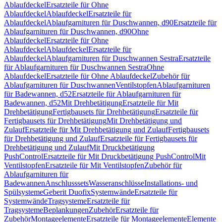
Ablaufdeckel
Ersatzteile für Ohne
Ablaufdeckel
Ablaufdeckel
Ersatzteile für
Ablaufdeckel
Ablaufgarnituren für Duschwannen, d90
Ersatzteile für
Ablaufgarnituren für Duschwannen, d90
Ohne
Ablaufdeckel
Ersatzteile für Ohne
Ablaufdeckel
Ablaufdeckel
Ersatzteile für
Ablaufdeckel
Ablaufgarnituren für Duschwannen Sestra
Ersatzteile
für Ablaufgarnituren für Duschwannen Sestra
Ohne
Ablaufdeckel
Ersatzteile für Ohne Ablaufdeckel
Zubehör für
Ablaufgarnituren für Duschwannen
Ventilstopfen
Ablaufgarnituren
für Badewannen, d52
Ersatzteile für Ablaufgarnituren für
Badewannen, d52
Mit Drehbetätigung
Ersatzteile für Mit
Drehbetätigung
Fertigbausets für Drehbetätigung
Ersatzteile für
Fertigbausets für Drehbetätigung
Mit Drehbetätigung und
Zulauf
Ersatzteile für Mit Drehbetätigung und Zulauf
Fertigbausets
für Drehbetätigung und Zulauf
Ersatzteile für Fertigbausets für
Drehbetätigung und Zulauf
Mit Druckbetätigung
PushControl
Ersatzteile für Mit Druckbetätigung PushControl
Mit
Ventilstopfen
Ersatzteile für Mit Ventilstopfen
Zubehör für
Ablaufgarnituren für
Badewannen
Anschlusssets
Wasseranschlüsse
Installations- und
Spülsysteme
Geberit Duofix
Systemwände
Ersatzteile für
Systemwände
Tragsysteme
Ersatzteile für
Tragsysteme
Beplankungen
Zubehör
Ersatzteile für
Zubehör
Montageelemente
Ersatzteile für Montageelemente
Elemente