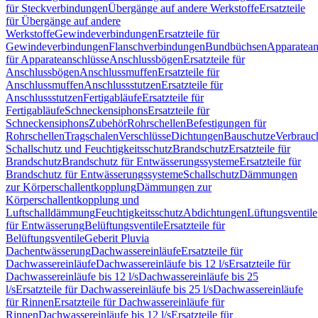
für Steckverbindungen
Übergänge auf andere Werkstoffe
Ersatzteile
für Übergänge auf andere
Werkstoffe
Gewindeverbindungen
Ersatzteile für
Gewindeverbindungen
Flanschverbindungen
Bundbüchsen
Apparatean
für Apparateanschlüsse
Anschlussbögen
Ersatzteile für
Anschlussbögen
Anschlussmuffen
Ersatzteile für
Anschlussmuffen
Anschlussstutzen
Ersatzteile für
Anschlussstutzen
Fertigabläufe
Ersatzteile für
Fertigabläufe
Schneckensiphons
Ersatzteile für
Schneckensiphons
Zubehör
Rohrschellen
Befestigungen für
Rohrschellen
Tragschalen
Verschlüsse
Dichtungen
Bauschutze
Verbrauc
Schallschutz und Feuchtigkeitsschutz
Brandschutz
Ersatzteile für
Brandschutz
Brandschutz für Entwässerungssysteme
Ersatzteile für
Brandschutz für Entwässerungssysteme
Schallschutz
Dämmungen
zur Körperschallentkopplung
Dämmungen zur
Körperschallentkopplung und
Luftschalldämmung
Feuchtigkeitsschutz
Abdichtungen
Lüftungsventile
für Entwässerung
Belüftungsventile
Ersatzteile für
Belüftungsventile
Geberit Pluvia
Dachentwässerung
Dachwassereinläufe
Ersatzteile für
Dachwassereinläufe
Dachwassereinläufe bis 12 l/s
Ersatzteile für
Dachwassereinläufe bis 12 l/s
Dachwassereinläufe bis 25
l/s
Ersatzteile für Dachwassereinläufe bis 25 l/s
Dachwassereinläufe
für Rinnen
Ersatzteile für Dachwassereinläufe für
Rinnen
Dachwassereinläufe bis 12 l/s
Ersatzteile für