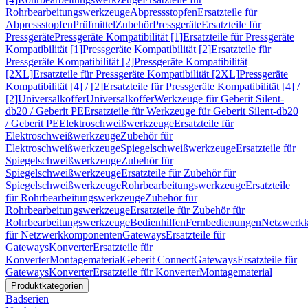
Rohrbearbeitungswerkzeuge
Abpressstopfen
Ersatzteile für
Abpressstopfen
Prüfmittel
Zubehör
Pressgeräte
Ersatzteile für
Pressgeräte
Pressgeräte Kompatibilität [1]
Ersatzteile für Pressgeräte
Kompatibilität [1]
Pressgeräte Kompatibilität [2]
Ersatzteile für
Pressgeräte Kompatibilität [2]
Pressgeräte Kompatibilität
[2XL]
Ersatzteile für Pressgeräte Kompatibilität [2XL]
Pressgeräte
Kompatibilität [4] / [2]
Ersatzteile für Pressgeräte Kompatibilität [4] /
[2]
Universalkoffer
Universalkoffer
Werkzeuge für Geberit Silent-
db20 / Geberit PE
Ersatzteile für Werkzeuge für Geberit Silent-db20
/ Geberit PE
Elektroschweißwerkzeuge
Ersatzteile für
Elektroschweißwerkzeuge
Zubehör für
Elektroschweißwerkzeuge
Spiegelschweißwerkzeuge
Ersatzteile für
Spiegelschweißwerkzeuge
Zubehör für
Spiegelschweißwerkzeuge
Ersatzteile für Zubehör für
Spiegelschweißwerkzeuge
Rohrbearbeitungswerkzeuge
Ersatzteile
für Rohrbearbeitungswerkzeuge
Zubehör für
Rohrbearbeitungswerkzeuge
Ersatzteile für Zubehör für
Rohrbearbeitungswerkzeuge
Bedienhilfen
Fernbedienungen
Netzwerk
für Netzwerkkomponenten
Gateways
Ersatzteile für
Gateways
Konverter
Ersatzteile für
Konverter
Montagematerial
Geberit Connect
Gateways
Ersatzteile für
Gateways
Konverter
Ersatzteile für Konverter
Montagematerial
Produktkategorien
Badserien