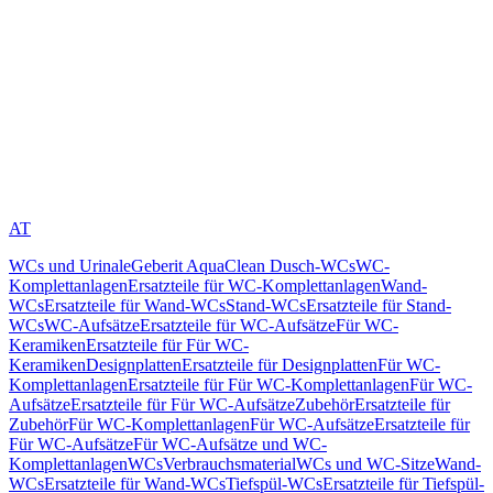
AT
WCs und Urinale
Geberit AquaClean Dusch-WCs
WC-
Komplettanlagen
Ersatzteile für WC-Komplettanlagen
Wand-
WCs
Ersatzteile für Wand-WCs
Stand-WCs
Ersatzteile für Stand-
WCs
WC-Aufsätze
Ersatzteile für WC-Aufsätze
Für WC-
Keramiken
Ersatzteile für Für WC-
Keramiken
Designplatten
Ersatzteile für Designplatten
Für WC-
Komplettanlagen
Ersatzteile für Für WC-Komplettanlagen
Für WC-
Aufsätze
Ersatzteile für Für WC-Aufsätze
Zubehör
Ersatzteile für
Zubehör
Für WC-Komplettanlagen
Für WC-Aufsätze
Ersatzteile für
Für WC-Aufsätze
Für WC-Aufsätze und WC-
Komplettanlagen
WCs
Verbrauchsmaterial
WCs und WC-Sitze
Wand-
WCs
Ersatzteile für Wand-WCs
Tiefspül-WCs
Ersatzteile für Tiefspül-