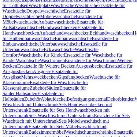
für Löthülsen
Waschplatz
Waschtische
Waschtische
Ersatzteile für
Waschtische
Doppelwaschtische
Ersatzteile für
Doppelwaschtische
Möbelwaschtische
Ersatzteile für
Möbelwaschtische
Aufsatzwaschtische
Ersatzteile für
Aufsatzwaschtische
Handwaschbecken
Ersatzteile für
Handwaschbecken
Aufsatzhandwaschbecken
Eckhandwaschbecken
H
für Halbeinbauwaschtische
Einbauwaschtische
Ersatzteile für
Einbauwaschtische
Unterbauwaschtische
Ersatzteile für
Unterbauwaschtische
Eckwaschtische
Waschtische
Comfort
Waschtische für Kinder
Ersatzteile für Waschtische für
Kinder
Waschtische
Waschrinnen
Ersatzteile für Waschrinnen
Weitere
Becken
Ersatzteile für Weitere Becken
Ausgussbecken
Ersatzteile für
Ausgussbecken
Ausgüsse
Ersatzteile für
Ausgüsse
Mehrzweckbecken
Gipsfangbecken
Waschtische für
Klassenräume
Ersatzteile für Waschtische für
Klassenräume
Zubehör
Säulen
Ersatzteile für
Säulen
Halbsäulen
Ersatzteile für
Halbsäulen
Zubehör
Ablaufdeckel
Befestigungsmaterial
Dekorblenden
W
Waschtisch mit Unterschrank
Sets Handwaschbecken mit
Unterschrank
Ersatzteile für Sets Handwaschbecken mit
Unterschrank
Sets Waschtisch mit Unterschrank
Ersatzteile für Sets
Waschtisch mit Unterschrank
Sets Möbelwaschtisch mit
Unterschrank
Ersatzteile für Sets Möbelwaschtisch mit
Unterschrank
Badezimmermöbel
Waschtischunterschränke
Ersatzteile