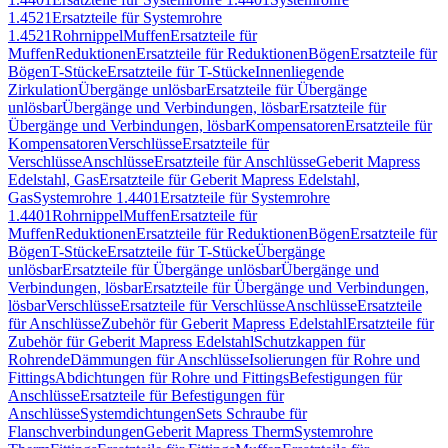
1.4521
Ersatzteile für Systemrohre
1.4521
Rohrnippel
Muffen
Ersatzteile für
Muffen
Reduktionen
Ersatzteile für Reduktionen
Bögen
Ersatzteile für
Bögen
T-Stücke
Ersatzteile für T-Stücke
Innenliegende
Zirkulation
Übergänge unlösbar
Ersatzteile für Übergänge
unlösbar
Übergänge und Verbindungen, lösbar
Ersatzteile für
Übergänge und Verbindungen, lösbar
Kompensatoren
Ersatzteile für
Kompensatoren
Verschlüsse
Ersatzteile für
Verschlüsse
Anschlüsse
Ersatzteile für Anschlüsse
Geberit Mapress
Edelstahl, Gas
Ersatzteile für Geberit Mapress Edelstahl,
Gas
Systemrohre 1.4401
Ersatzteile für Systemrohre
1.4401
Rohrnippel
Muffen
Ersatzteile für
Muffen
Reduktionen
Ersatzteile für Reduktionen
Bögen
Ersatzteile für
Bögen
T-Stücke
Ersatzteile für T-Stücke
Übergänge
unlösbar
Ersatzteile für Übergänge unlösbar
Übergänge und
Verbindungen, lösbar
Ersatzteile für Übergänge und Verbindungen,
lösbar
Verschlüsse
Ersatzteile für Verschlüsse
Anschlüsse
Ersatzteile
für Anschlüsse
Zubehör für Geberit Mapress Edelstahl
Ersatzteile für
Zubehör für Geberit Mapress Edelstahl
Schutzkappen für
Rohrende
Dämmungen für Anschlüsse
Isolierungen für Rohre und
Fittings
Abdichtungen für Rohre und Fittings
Befestigungen für
Anschlüsse
Ersatzteile für Befestigungen für
Anschlüsse
Systemdichtungen
Sets Schraube für
Flanschverbindungen
Geberit Mapress Therm
Systemrohre