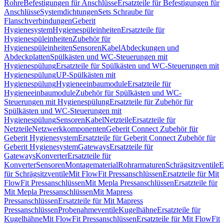
Rohre
Befestigungen für Anschlüsse
Ersatzteile für Befestigungen für
Anschlüsse
Systemdichtungen
Sets Schraube für
Flanschverbindungen
Geberit
Hygienesystem
Hygienespüleinheiten
Ersatzteile für
Hygienespüleinheiten
Zubehör für
Hygienespüleinheiten
Sensoren
Kabel
Abdeckungen und
Abdeckplatten
Spülkästen und WC-Steuerungen mit
Hygienespülung
Ersatzteile für Spülkästen und WC-Steuerungen mit
Hygienespülung
UP-Spülkästen mit
Hygienespülung
Hygieneeinbaumodule
Ersatzteile für
Hygieneeinbaumodule
Zubehör für Spülkästen und WC-
Steuerungen mit Hygienespülung
Ersatzteile für Zubehör für
Spülkästen und WC-Steuerungen mit
Hygienespülung
Sensoren
Kabel
Netzteile
Ersatzteile für
Netzteile
Netzwerkkomponenten
Geberit Connect Zubehör für
Geberit Hygienesystem
Ersatzteile für Geberit Connect Zubehör für
Geberit Hygienesystem
Gateways
Ersatzteile für
Gateways
Konverter
Ersatzteile für
Konverter
Sensoren
Montagematerial
Rohrarmaturen
Schrägsitzventile
E
für Schrägsitzventile
Mit FlowFit Pressanschlüssen
Ersatzteile für Mit
FlowFit Pressanschlüssen
Mit Mepla Pressanschlüssen
Ersatzteile für
Mit Mepla Pressanschlüssen
Mit Mapress
Pressanschlüssen
Ersatzteile für Mit Mapress
Pressanschlüssen
Probenahmeventile
Kugelhähne
Ersatzteile für
Kugelhähne
Mit FlowFit Pressanschlüssen
Ersatzteile für Mit FlowFit