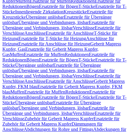
Kupfer
Muffen
Ersatzteile für Muffen
Reduktionen
Ersatzteile für
Reduktionen
Bögen
Ersatzteile für Bögen
T-Stücke
Ersatzteile für T-
Stücke
Innenliegende Zirkulation
Kreuzstücke
Ersatzteile für
Kreuzstücke
Übergänge unlösbar
Ersatzteile für Übergänge
unlösbar
Übergänge und Verbindungen, lösbar
Ersatzteile für
Übergänge und Verbindungen, lösbar
Verschlüsse
Ersatzteile für
Verschlüsse
Anschlüsse
Ersatzteile für Anschlüsse
T-Stücke für
Heizung
Ersatzteile für T-Stücke für Heizung
Anschlüsse für
Heizung
Ersatzteile für Anschlüsse für Heizung
Geberit Mapress
Kupfer, Gas
Ersatzteile für Geberit Mapress Kupfer,
Gas
Muffen
Ersatzteile für Muffen
Reduktionen
Ersatzteile für
Reduktionen
Bögen
Ersatzteile für Bögen
T-Stücke
Ersatzteile für T-
Stücke
Übergänge unlösbar
Ersatzteile für Übergänge
unlösbar
Übergänge und Verbindungen, lösbar
Ersatzteile für
Übergänge und Verbindungen, lösbar
Verschlüsse
Ersatzteile für
Verschlüsse
Anschlüsse
Ersatzteile für Anschlüsse
Geberit Mapress
Kupfer, FKM blau
Ersatzteile für Geberit Mapress Kupfer, FKM
blau
Muffen
Ersatzteile für Muffen
Reduktionen
Ersatzteile für
Reduktionen
Bögen
Ersatzteile für Bögen
T-Stücke
Ersatzteile für T-
Stücke
Übergänge unlösbar
Ersatzteile für Übergänge
unlösbar
Übergänge und Verbindungen, lösbar
Ersatzteile für
Übergänge und Verbindungen, lösbar
Verschlüsse
Ersatzteile für
Verschlüsse
Zubehör für Geberit Mapress Kupfer
Ersatzteile für
Zubehör für Geberit Mapress Kupfer
Dämmungen für
Anschlüsse
Abdichtungen für Rohre und Fittings
Abdeckungen für