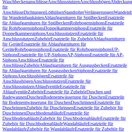
Waschbeckenanschlüsse
Anschlussstutzen
Anschlussbögen
Abdeckung
für
Anschlüsse
Dichtungen
Löthülsen
Standrohre
Verlängerungen
Wandeinb
für Wandeinbaukästen
Ablaufgarnituren für Spülbecken
Ersatzteile
für Ablaufgarnituren für Spülbecken
Rohrbogensiphons
Ersatzteile
für Rohrbogensiphons
Doppelkammersiphons
Ersatzteile für
Doppelkammersiphons
Anschlussstutzen
Ersatzteile für
Anschlussstutzen
Zubehör
Ersatzteile für Zubehör
Ablaufgarnituren
für Geräte
Ersatzteile für Ablaufgarnituren für
Geräte
Rohrbogensiphons
Ersatzteile für Rohrbogensiphons
UP-
Siphons
Ersatzteile für UP-Siphons
AP-Siphons
Ersatzteile für AP-
Siphons
Anschlüsse
Ersatzteile für
Anschlüsse
Zubehör
Ablaufgarnituren für Ausgussbecken
Ersatzteile
für Ablaufgarnituren für Ausgussbecken
Siphons
Ersatzteile für
Siphons
Anschlussbögen
Ersatzteile für
Anschlussbögen
Anschlussstutzen
Ersatzteile für
Anschlussstutzen
Ablaufventile
Ersatzteile für
Ablaufventile
Zubehör
Ersatzteile für Zubehör
Duschen und
Badewannen
Duschen
Bodenentwässerung für Duschen
Ersatzteile
für Bodenentwässerung für Duschen
Duschrinnen
Ersatzteile für
Duschrinnen
Zubehör für Duschrinnen
Ersatzteile für Zubehör für
Duschrinnen
Duschbodenabläufe
Ersatzteile für
Duschbodenabläufe
Zubehör für Duschbodenabläufe
Ersatzteile für
Zubehör für Duschbodenabläufe
Wandabläufe
Ersatzteile für
Wandabläufe
Zubehör für Wandabläufe
Ersatzteile für Zubehör für