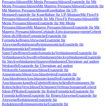
Pressanschlüssen
Mit Mepla Pressanschlüssen
Ersatzteile für Mit
Mepla Pressanschlüssen
Mit Mapress Pressanschlüssen
Ersatzteile für
Mit Mapress Pressanschlüssen
Kugelhähne für UP-
Montage
Ersatzteile für Kugelhähne für UP-Montage
Mit FlowFit
Pressanschlüssen
Ersatzteile für Mit FlowFit Pressanschlüssen
Mit
Mepla Pressanschlüssen
Ersatzteile für Mit Mepla
Pressanschlüssen
Mit Mapress Pressanschlüssen
Ersatzteile für Mit
Mapress Pressanschlüssen
Gebäude-Entwässerungssysteme
Geberit
Silent-db20
Rohre
Formstücke
Ersatzteile für
Formstücke
Bögen
Abzweige
Ersatzteile für
Abzweige
Reduktionen
Reinigungsstücke
Ersatzteile für
Reinigungsstücke
Formstücke
SuperTube
Bögen
Sonderformstücke
Verbindungen
Ersatzteile für
Verbindungen
Schweißverbindungen
Steckverbindungen
Ersatzteile
für Steckverbindungen
Spannverbindungen
Übergänge auf andere
Werkstoffe
Ersatzteile für Übergänge auf andere
Werkstoffe
Apparateanschlüsse
Ersatzteile für
Apparateanschlüsse
Anschlussbögen
Ersatzteile für
Anschlussbögen
Anschlusssteckmuffen
Ersatzteile für
Anschlusssteckmuffen
Zubehör
Rohrschellen
Befestigungen für
Rohrschellen
Verschlüsse
Dichtungen
Verbrauchsmaterial
Geberit
Silent-PP
Rohre
Ersatzteile für Rohre
Formstücke
Ersatzteile für
Formstücke
Bögen
Ersatzteile für Bögen
Abzweige
Ersatzteile für
Abzweige
Reduktionen
Ersatzteile für
Reduktionen
Reinigungsstücke
Ersatzteile für