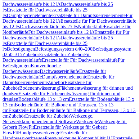
Dachwassereinläufe bis 12 l/s
Dachwassereinläufe bis 25
l/s
Ersatzteile für Dachwassereinläufe bis 25
l/s
Dampfsperrenelemente
Ersatzteile für Dampfsperrenelemente
Für
Dachwassereinläufe bis 12 l/s
Ersatzteile für Für Dachwassereinläufe
bis 12 l/s
Dachwassereinläufe bis 25 l/s
Notüberläufe
Ersatzteile für
Notüberläufe
Für Dachwassereinläufe bis 12 l/s
Ersatzteile für Für
Dachwassereinläufe bis 12 l/s
Dachwassereinläufe bis 25
l/s
Ersatzteile für Dachwassereinläufe bis 25
l/s
Befestigungen
Befestigungssystem d40–200
Befestigungssystem
d250–315
Zubehör
Ersatzteile für Zubehör
Für
Dachwassereinläufe
Ersatzteile für Für Dachwassereinläufe
Für
Befestigungen
Konventionelle
Dachentwässerung
Dachwassereinläufe
Ersatzteile für
Dachwassereinläufe
Dampfsperrenelemente
Ersatzteile für
Dampfsperrenelemente
Zubehör
Ersatzteile für
Zubehör
Bodenentwässerung
Flächenentwässerung für drinnen und
draußen
Ersatzteile für Flächenentwässerung für drinnen und
draußen
Bodenabläufe 13 x 13 cm
Ersatzteile für Bodenabläufe 13 x
13 cm
Bodeneinläufe für Balkone und Terrassen, 13 x 13
cm
Ersatzteile für Bodeneinläufe für Balkone und Terrassen, 13 x 13
cm
Zubehör
Ersatzteile für Zubehör
Werkzeuge,
Netzwerkkomponenten und Software
Werkzeuge
Werkzeuge für
Geberit FlowFit
Ersatzteile für Werkzeuge für Geberit
FlowFit
Handpresswerkzeuge
Ersatzteile für
Handpresswerkzeuge
Presswerkzeuge Kompatibilität [1]
Ersatzteile