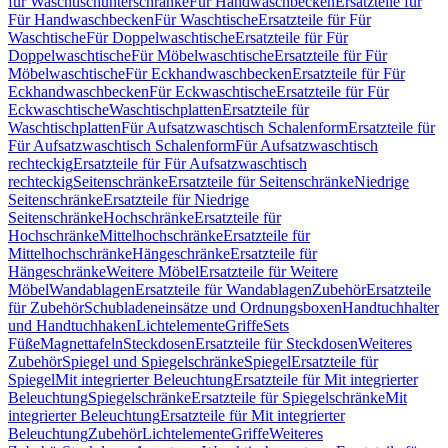
für Waschtischunterschränke
Für Handwaschbecken
Ersatzteile für
Für Handwaschbecken
Für Waschtische
Ersatzteile für Für
Waschtische
Für Doppelwaschtische
Ersatzteile für Für
Doppelwaschtische
Für Möbelwaschtische
Ersatzteile für Für
Möbelwaschtische
Für Eckhandwaschbecken
Ersatzteile für Für
Eckhandwaschbecken
Für Eckwaschtische
Ersatzteile für Für
Eckwaschtische
Waschtischplatten
Ersatzteile für
Waschtischplatten
Für Aufsatzwaschtisch Schalenform
Ersatzteile für
Für Aufsatzwaschtisch Schalenform
Für Aufsatzwaschtisch
rechteckig
Ersatzteile für Für Aufsatzwaschtisch
rechteckig
Seitenschränke
Ersatzteile für Seitenschränke
Niedrige
Seitenschränke
Ersatzteile für Niedrige
Seitenschränke
Hochschränke
Ersatzteile für
Hochschränke
Mittelhochschränke
Ersatzteile für
Mittelhochschränke
Hängeschränke
Ersatzteile für
Hängeschränke
Weitere Möbel
Ersatzteile für Weitere
Möbel
Wandablagen
Ersatzteile für Wandablagen
Zubehör
Ersatzteile
für Zubehör
Schubladeneinsätze und Ordnungsboxen
Handtuchhalter
und Handtuchhaken
Lichtelemente
Griffe
Sets
Füße
Magnettafeln
Steckdosen
Ersatzteile für Steckdosen
Weiteres
Zubehör
Spiegel und Spiegelschränke
Spiegel
Ersatzteile für
Spiegel
Mit integrierter Beleuchtung
Ersatzteile für Mit integrierter
Beleuchtung
Spiegelschränke
Ersatzteile für Spiegelschränke
Mit
integrierter Beleuchtung
Ersatzteile für Mit integrierter
Beleuchtung
Zubehör
Lichtelemente
Griffe
Weiteres