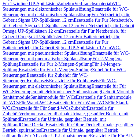
Für Twinline UP-Spülkästen
Zubehör
Verbrauchsmaterial
WC-
Steuerungen mit elektronischer Spülauslösung
Ersatzteile für WC-
Steuerungen mit elektronischer Spülauslösung
Für Netzbetrieb, für
Geberit Sigma UP-Spülkästen 12 cm
Ersatzteile für Für Netzbetrieb,
für Geberit Sigma UP-Spülkästen 12 cm
Für Netzbetrieb, für Geberit
Omega UP-Spülkästen 12 cm
Ersatzteile für Für Netzbetrieb, für
Geberit Omega UP-Spülkästen 12 cm
Für Batteriebetrieb, für
Geberit Sigma UP-Spülkästen 12 cm
Ersatzteile für Für
Batteriebetrieb, für Geberit Sigma UP-Spülkästen 12 cm
WC-
Steuerungen mit pneumatischer Spülauslösung
Ersatzteile für WC-
Steuerungen mit pneumatischer Spülauslösung
Für 2-Mengen-
Spülung
Ersatzteile für Für 2-Mengen-Spülung
Für 1-Mengen-
Spülung
Ersatzteile für Für 1-Mengen-Spülung
Zubehör für WC-
Steuerungen
Ersatzteile für Zubehör für WC-
Steuerungen
Rohbausets
Ersatzteile für Rohbausets
Für WC-
Steuerungen mit elektronischer Spülauslösung
Ersatzteile für Für
WC-Steuerungen mit elektronischer Spülauslösung
Geberit Monolith
Sanitärmodule
Sanitärmodule für WCs
Ersatzteile für Sanitärmodule
für WCs
Für Wand-WCs
Ersatzteile für Für Wand-WCs
Für Stand-
WCs
Ersatzteile für Für Stand-WCs
Zubehör
Ersatzteile für
Zubehör
Verbrauchsmaterial
Urinale
Urinale, gespülter Betrieb, mit
Spülrand
Ersatzteile für Urinale, gespülter Betrieb, mit
Spülrand
Ohne Deckel
Ersatzteile für Ohne Deckel
Urinale, gespülter
Betrieb, spülrandlos
Ersatzteile für Urinale, gespülter Betrieb,
spülrandlos
Für AP- oder UP-Urinalsteuerung
Ersatzteile für Für AP-