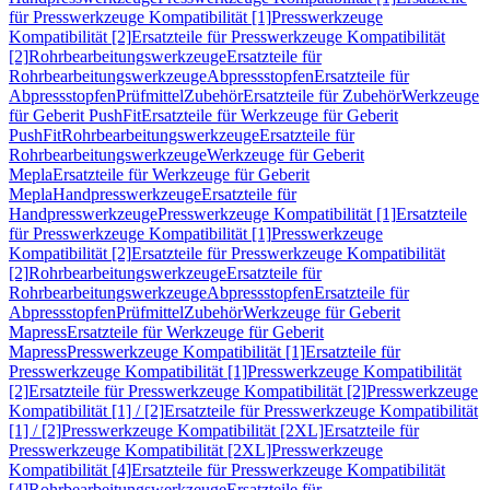
für Presswerkzeuge Kompatibilität [1]
Presswerkzeuge
Kompatibilität [2]
Ersatzteile für Presswerkzeuge Kompatibilität
[2]
Rohrbearbeitungswerkzeuge
Ersatzteile für
Rohrbearbeitungswerkzeuge
Abpressstopfen
Ersatzteile für
Abpressstopfen
Prüfmittel
Zubehör
Ersatzteile für Zubehör
Werkzeuge
für Geberit PushFit
Ersatzteile für Werkzeuge für Geberit
PushFit
Rohrbearbeitungswerkzeuge
Ersatzteile für
Rohrbearbeitungswerkzeuge
Werkzeuge für Geberit
Mepla
Ersatzteile für Werkzeuge für Geberit
Mepla
Handpresswerkzeuge
Ersatzteile für
Handpresswerkzeuge
Presswerkzeuge Kompatibilität [1]
Ersatzteile
für Presswerkzeuge Kompatibilität [1]
Presswerkzeuge
Kompatibilität [2]
Ersatzteile für Presswerkzeuge Kompatibilität
[2]
Rohrbearbeitungswerkzeuge
Ersatzteile für
Rohrbearbeitungswerkzeuge
Abpressstopfen
Ersatzteile für
Abpressstopfen
Prüfmittel
Zubehör
Werkzeuge für Geberit
Mapress
Ersatzteile für Werkzeuge für Geberit
Mapress
Presswerkzeuge Kompatibilität [1]
Ersatzteile für
Presswerkzeuge Kompatibilität [1]
Presswerkzeuge Kompatibilität
[2]
Ersatzteile für Presswerkzeuge Kompatibilität [2]
Presswerkzeuge
Kompatibilität [1] / [2]
Ersatzteile für Presswerkzeuge Kompatibilität
[1] / [2]
Presswerkzeuge Kompatibilität [2XL]
Ersatzteile für
Presswerkzeuge Kompatibilität [2XL]
Presswerkzeuge
Kompatibilität [4]
Ersatzteile für Presswerkzeuge Kompatibilität
[4]
Rohrbearbeitungswerkzeuge
Ersatzteile für