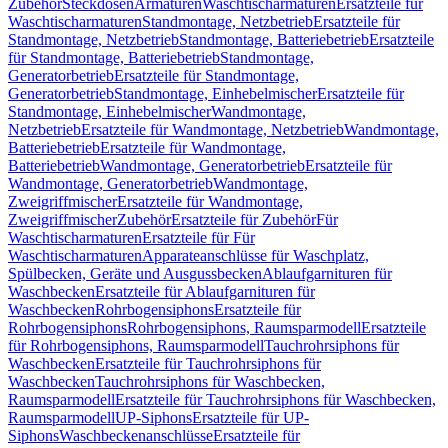
Zubehör
Steckdosen
Armaturen
Waschtischarmaturen
Ersatzteile für
Waschtischarmaturen
Standmontage, Netzbetrieb
Ersatzteile für
Standmontage, Netzbetrieb
Standmontage, Batteriebetrieb
Ersatzteile
für Standmontage, Batteriebetrieb
Standmontage,
Generatorbetrieb
Ersatzteile für Standmontage,
Generatorbetrieb
Standmontage, Einhebelmischer
Ersatzteile für
Standmontage, Einhebelmischer
Wandmontage,
Netzbetrieb
Ersatzteile für Wandmontage, Netzbetrieb
Wandmontage,
Batteriebetrieb
Ersatzteile für Wandmontage,
Batteriebetrieb
Wandmontage, Generatorbetrieb
Ersatzteile für
Wandmontage, Generatorbetrieb
Wandmontage,
Zweigriffmischer
Ersatzteile für Wandmontage,
Zweigriffmischer
Zubehör
Ersatzteile für Zubehör
Für
Waschtischarmaturen
Ersatzteile für Für
Waschtischarmaturen
Apparateanschlüsse für Waschplatz,
Spülbecken, Geräte und Ausgussbecken
Ablaufgarnituren für
Waschbecken
Ersatzteile für Ablaufgarnituren für
Waschbecken
Rohrbogensiphons
Ersatzteile für
Rohrbogensiphons
Rohrbogensiphons, Raumsparmodell
Ersatzteile
für Rohrbogensiphons, Raumsparmodell
Tauchrohrsiphons für
Waschbecken
Ersatzteile für Tauchrohrsiphons für
Waschbecken
Tauchrohrsiphons für Waschbecken,
Raumsparmodell
Ersatzteile für Tauchrohrsiphons für Waschbecken,
Raumsparmodell
UP-Siphons
Ersatzteile für UP-
Siphons
Waschbeckenanschlüsse
Ersatzteile für