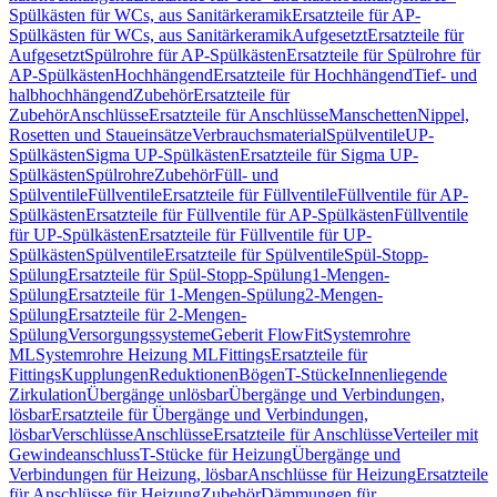
Spülkästen für WCs, aus Sanitärkeramik
Ersatzteile für AP-
Spülkästen für WCs, aus Sanitärkeramik
Aufgesetzt
Ersatzteile für
Aufgesetzt
Spülrohre für AP-Spülkästen
Ersatzteile für Spülrohre für
AP-Spülkästen
Hochhängend
Ersatzteile für Hochhängend
Tief- und
halbhochhängend
Zubehör
Ersatzteile für
Zubehör
Anschlüsse
Ersatzteile für Anschlüsse
Manschetten
Nippel,
Rosetten und Staueinsätze
Verbrauchsmaterial
Spülventile
UP-
Spülkästen
Sigma UP-Spülkästen
Ersatzteile für Sigma UP-
Spülkästen
Spülrohre
Zubehör
Füll- und
Spülventile
Füllventile
Ersatzteile für Füllventile
Füllventile für AP-
Spülkästen
Ersatzteile für Füllventile für AP-Spülkästen
Füllventile
für UP-Spülkästen
Ersatzteile für Füllventile für UP-
Spülkästen
Spülventile
Ersatzteile für Spülventile
Spül-Stopp-
Spülung
Ersatzteile für Spül-Stopp-Spülung
1-Mengen-
Spülung
Ersatzteile für 1-Mengen-Spülung
2-Mengen-
Spülung
Ersatzteile für 2-Mengen-
Spülung
Versorgungssysteme
Geberit FlowFit
Systemrohre
ML
Systemrohre Heizung ML
Fittings
Ersatzteile für
Fittings
Kupplungen
Reduktionen
Bögen
T-Stücke
Innenliegende
Zirkulation
Übergänge unlösbar
Übergänge und Verbindungen,
lösbar
Ersatzteile für Übergänge und Verbindungen,
lösbar
Verschlüsse
Anschlüsse
Ersatzteile für Anschlüsse
Verteiler mit
Gewindeanschluss
T-Stücke für Heizung
Übergänge und
Verbindungen für Heizung, lösbar
Anschlüsse für Heizung
Ersatzteile
für Anschlüsse für Heizung
Zubehör
Dämmungen für