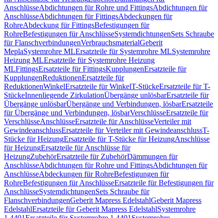
Anschlüsse
Abdichtungen für Rohre und Fittings
Abdichtungen für
Anschlüsse
Abdichtungen für Fittings
Abdeckungen für
Rohre
Abdeckung für Fittings
Befestigungen für
Rohre
Befestigungen für Anschlüsse
Systemdichtungen
Sets Schraube
für Flanschverbindungen
Verbrauchsmaterial
Geberit
Mepla
Systemrohre ML
Ersatzteile für Systemrohre ML
Systemrohre
Heizung ML
Ersatzteile für Systemrohre Heizung
ML
Fittings
Ersatzteile für Fittings
Kupplungen
Ersatzteile für
Kupplungen
Reduktionen
Ersatzteile für
Reduktionen
Winkel
Ersatzteile für Winkel
T-Stücke
Ersatzteile für T-
Stücke
Innenliegende Zirkulation
Übergänge unlösbar
Ersatzteile für
Übergänge unlösbar
Übergänge und Verbindungen, lösbar
Ersatzteile
für Übergänge und Verbindungen, lösbar
Verschlüsse
Ersatzteile für
Verschlüsse
Anschlüsse
Ersatzteile für Anschlüsse
Verteiler mit
Gewindeanschluss
Ersatzteile für Verteiler mit Gewindeanschluss
T-
Stücke für Heizung
Ersatzteile für T-Stücke für Heizung
Anschlüsse
für Heizung
Ersatzteile für Anschlüsse für
Heizung
Zubehör
Ersatzteile für Zubehör
Dämmungen für
Anschlüsse
Abdichtungen für Rohre und Fittings
Abdichtungen für
Anschlüsse
Abdeckungen für Rohre
Befestigungen für
Rohre
Befestigungen für Anschlüsse
Ersatzteile für Befestigungen für
Anschlüsse
Systemdichtungen
Sets Schraube für
Flanschverbindungen
Geberit Mapress Edelstahl
Geberit Mapress
Edelstahl
Ersatzteile für Geberit Mapress Edelstahl
Systemrohre
1.4401
Ersatzteile für Systemrohre 1.4401
Systemrohre