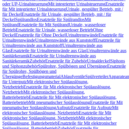
oder UP-Urinalsteuerung
Mit integrierter Urinalsteuerung
Ersatzteile
für Mit integrierter Urinalsteuerung
Urinale, gespülter Betrieb, mit /
für Deckel
Ersatzteile für Urinale, gespülter Betrieb, mit / für
Deckel
Spülrandlos
Ersatzteile für Spülrandlos
Mit
Spülrand
Ersatzteile für Mit Spülrand
Urinale, wasserloser
Betrieb
Ersatzteile für Urinale, wasserloser Betrieb
Ohne
Deckel
Ersatzteile für Ohne Deckel
Urinaltrennwände
Ersatzteile für
Urinaltrennwände
Urinaltrennwände aus Kunststoff
Ersatzteile für
Urinaltrennwände aus Kunststoff
Urinaltrennwände aus
Glas
Ersatzteile für Urinaltrennwände aus Glas
Urinaltrennwände aus
Sanitärkeramik
Ersatzteile für Urinaltrennwände aus
Sanitärkeramik
Zubehör
Ersatzteile für Zubehör
Urinaldeckel
Siphons
und Siphonzubehör
Spülrohre, Spülbögen und Übergänge
Ersatzteile
für Spülrohre, Spülbögen und
Übergänge
Befestigungsmaterial
Ablaufventile
Spülverteiler
Apparatean
für Unterputz
Mit elektronischer Spülauslösung,
Netzbetrieb
Ersatzteile für Mit elektronischer Spülauslösung,
Netzbetrieb
Mit elektronischer Spülauslösung,
Batteriebetrieb
Ersatzteile für Mit elektronischer Spülauslösung,
Batteriebetrieb
Mit pneumatischer Spülauslösung
Ersatzteile für Mit
pneumatischer Spülauslösung
Aufputz
Ersatzteile für Aufputz
Mit
elektronischer Spülauslösung, Netzbetrieb
Ersatzteile für Mit
elektronischer Spülauslösung, Netzbetrieb
Mit elektronischer
Spülauslösung, Batteriebetrieb
Ersatzteile für Mit elektronischer
Spülauslösung, Batteriebetrieb
Zubehör
Ersatzteile für