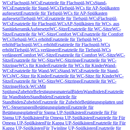
WCs
Flachspül-WCs
Ersatzteile für Flachspül-WCs
Stand-
WCs
Ersatzteile für Stand-WCs
Tiefspül-WCs für AP-Spülkasten
aufgesetzt
Ersatzteile für Tiefspül-WCs für AP-Spülkasten
aufgesetzt
Tiefspül-WCs
Ersatzteile für Tiefspül-WCs
Flachspül-
WCs
Ersatzteile für Flachspül-WCs
AP-Spülkästen für WCs, aus
Sanitärkeramik
Aufgesetzt
WC-Sitze
Ersatzteile für WC-Sitze
WC-
Sitze
Ersatzteile für WC-Sitze
Comfort WCs
Ersatzteile für Comfort
WCs
Tiefspül-WCs erhöht
Ersatzteile für Tiefspül-WCs
erhöht
Flachspül-WCs erhöht
Ersatzteile für Flachspül-WCs
erhöht
Tiefspül-WCs verlängert
Ersatzteile für Tiefspül-WCs
verlängert
Comfort WC-Sitze
Ersatzteile für Comfort WC-Sitze
WC-
Sitze
Ersatzteile für WC-Sitze
WC-Sitzringe
Ersatzteile für WC-
Sitzringe
WCs für Kinder
Ersatzteile für WCs für Kinder
Wand-
WCs
Ersatzteile für Wand-WCs
Stand-WCs
Ersatzteile für Stand-
WCs
WC-Sitze für Kinder
Ersatzteile für WC-Sitze für Kinder
WC-
Sitze
Ersatzteile für WC-Sitze
WC-Sitzringe
Ersatzteile für WC-
Sitzringe
Hock-WCs
Mit
Spülung
Zubehör
Befestigungsmaterial
Bidets
Wandbidets
Ersatzteile
für Wandbidets
Standbidets
Ersatzteile für
Standbidets
Zubehör
Ersatzteile für Zubehör
Betätigungsplatten und
WC-Steuerungen
Betätigungsplatten
Ersatzteile für
Betätigungsplatten
Für Sigma UP-Spülkästen
Ersatzteile für Für
Sigma UP-Spülkästen
Für Omega UP-Spülkästen
Ersatzteile für Für
Omega UP-Spülkästen
Für Kappa UP-Spülkästen
Ersatzteile für Für
Kappa UP-Spülkästen
Für Twinline UP-Spülkästen
Ersatzteile für