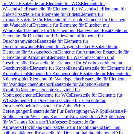
für WCs
Ersatzteile für Elemente für WCs
Elemente für
Waschtische
Ersatzteile für Elemente für Waschtische
Elemente für
Bidets
Ersatzteile für Elemente für Bidets
Elemente für
Urinale
Ersatzteile für Elemente für Urinale
Elemente für Duschen
mit Wandablauf
Ersatzteile für Elemente für Duschen mit
Wandablauf
Elemente für Duschen und Badewannen
Ersatzteile für
Elemente für Duschen und Badewannen
Elemente für
Duschtrennwände
Ersatzteile für Elemente für
Duschtrennwände
Elemente für Ausgussbecken
Ersatzteile für
Elemente für Ausgussbecken
Elemente für Armaturen
Ersatzteile für
Elemente für Armaturen
Elemente für Waschmaschinen und
Geschirrspüler
Ersatzteile für Elemente für Waschmaschinen und
Geschirrspüler
Elemente für Konsollasten
Ersatzteile für Elemente für
Konsollasten
Elemente für Küchenspülen
Ersatzteile für Elemente für
Küchenspülen
Elemente für Wandspeicher
Ersatzteile für Elemente
für Wandspeicher
Zubehör
Ersatzteile für Zubehör
Geberit
Kombifix
Montageelemente
Ersatzteile für
Montageelemente
Elemente für WCs
Ersatzteile für Elemente für
WCs
Elemente für Duschen
Ersatzteile für Elemente für
Duschen
Zubehör
Ersatzteile für Zubehör
Für
Befestigungen
Ersatzteile für Für Befestigungen
AP-Spülkästen
AP-
Spülkästen für WCs, aus Kunststoff
Ersatzteile für AP-Spülkästen
für WCs, aus Kunststoff
Aufgesetzt
Ersatzteile für
Aufgesetzt
Hochhängend
Ersatzteile für Hochhängend
Tief- und
halbhochhängend
Ersatzteile für Tief- und halbhochhängend
AP-