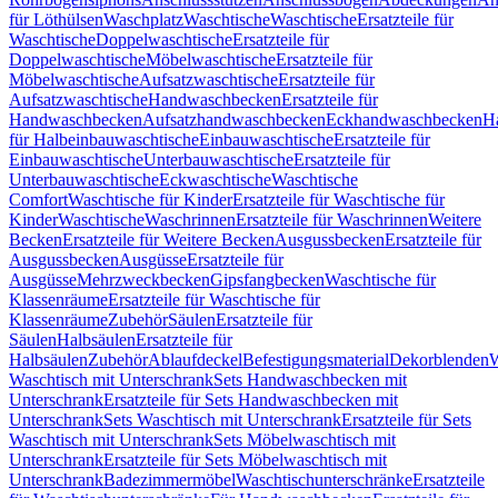
für Löthülsen
Waschplatz
Waschtische
Waschtische
Ersatzteile für
Waschtische
Doppelwaschtische
Ersatzteile für
Doppelwaschtische
Möbelwaschtische
Ersatzteile für
Möbelwaschtische
Aufsatzwaschtische
Ersatzteile für
Aufsatzwaschtische
Handwaschbecken
Ersatzteile für
Handwaschbecken
Aufsatzhandwaschbecken
Eckhandwaschbecken
H
für Halbeinbauwaschtische
Einbauwaschtische
Ersatzteile für
Einbauwaschtische
Unterbauwaschtische
Ersatzteile für
Unterbauwaschtische
Eckwaschtische
Waschtische
Comfort
Waschtische für Kinder
Ersatzteile für Waschtische für
Kinder
Waschtische
Waschrinnen
Ersatzteile für Waschrinnen
Weitere
Becken
Ersatzteile für Weitere Becken
Ausgussbecken
Ersatzteile für
Ausgussbecken
Ausgüsse
Ersatzteile für
Ausgüsse
Mehrzweckbecken
Gipsfangbecken
Waschtische für
Klassenräume
Ersatzteile für Waschtische für
Klassenräume
Zubehör
Säulen
Ersatzteile für
Säulen
Halbsäulen
Ersatzteile für
Halbsäulen
Zubehör
Ablaufdeckel
Befestigungsmaterial
Dekorblenden
W
Waschtisch mit Unterschrank
Sets Handwaschbecken mit
Unterschrank
Ersatzteile für Sets Handwaschbecken mit
Unterschrank
Sets Waschtisch mit Unterschrank
Ersatzteile für Sets
Waschtisch mit Unterschrank
Sets Möbelwaschtisch mit
Unterschrank
Ersatzteile für Sets Möbelwaschtisch mit
Unterschrank
Badezimmermöbel
Waschtischunterschränke
Ersatzteile