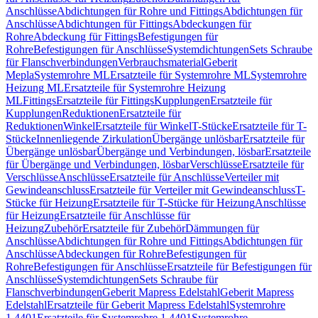
Anschlüsse
Abdichtungen für Rohre und Fittings
Abdichtungen für
Anschlüsse
Abdichtungen für Fittings
Abdeckungen für
Rohre
Abdeckung für Fittings
Befestigungen für
Rohre
Befestigungen für Anschlüsse
Systemdichtungen
Sets Schraube
für Flanschverbindungen
Verbrauchsmaterial
Geberit
Mepla
Systemrohre ML
Ersatzteile für Systemrohre ML
Systemrohre
Heizung ML
Ersatzteile für Systemrohre Heizung
ML
Fittings
Ersatzteile für Fittings
Kupplungen
Ersatzteile für
Kupplungen
Reduktionen
Ersatzteile für
Reduktionen
Winkel
Ersatzteile für Winkel
T-Stücke
Ersatzteile für T-
Stücke
Innenliegende Zirkulation
Übergänge unlösbar
Ersatzteile für
Übergänge unlösbar
Übergänge und Verbindungen, lösbar
Ersatzteile
für Übergänge und Verbindungen, lösbar
Verschlüsse
Ersatzteile für
Verschlüsse
Anschlüsse
Ersatzteile für Anschlüsse
Verteiler mit
Gewindeanschluss
Ersatzteile für Verteiler mit Gewindeanschluss
T-
Stücke für Heizung
Ersatzteile für T-Stücke für Heizung
Anschlüsse
für Heizung
Ersatzteile für Anschlüsse für
Heizung
Zubehör
Ersatzteile für Zubehör
Dämmungen für
Anschlüsse
Abdichtungen für Rohre und Fittings
Abdichtungen für
Anschlüsse
Abdeckungen für Rohre
Befestigungen für
Rohre
Befestigungen für Anschlüsse
Ersatzteile für Befestigungen für
Anschlüsse
Systemdichtungen
Sets Schraube für
Flanschverbindungen
Geberit Mapress Edelstahl
Geberit Mapress
Edelstahl
Ersatzteile für Geberit Mapress Edelstahl
Systemrohre
1.4401
Ersatzteile für Systemrohre 1.4401
Systemrohre