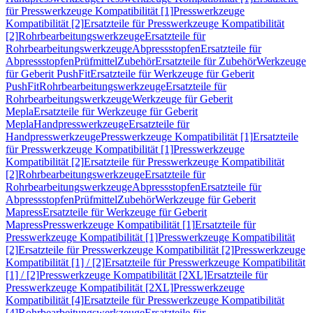
für Presswerkzeuge Kompatibilität [1]
Presswerkzeuge
Kompatibilität [2]
Ersatzteile für Presswerkzeuge Kompatibilität
[2]
Rohrbearbeitungswerkzeuge
Ersatzteile für
Rohrbearbeitungswerkzeuge
Abpressstopfen
Ersatzteile für
Abpressstopfen
Prüfmittel
Zubehör
Ersatzteile für Zubehör
Werkzeuge
für Geberit PushFit
Ersatzteile für Werkzeuge für Geberit
PushFit
Rohrbearbeitungswerkzeuge
Ersatzteile für
Rohrbearbeitungswerkzeuge
Werkzeuge für Geberit
Mepla
Ersatzteile für Werkzeuge für Geberit
Mepla
Handpresswerkzeuge
Ersatzteile für
Handpresswerkzeuge
Presswerkzeuge Kompatibilität [1]
Ersatzteile
für Presswerkzeuge Kompatibilität [1]
Presswerkzeuge
Kompatibilität [2]
Ersatzteile für Presswerkzeuge Kompatibilität
[2]
Rohrbearbeitungswerkzeuge
Ersatzteile für
Rohrbearbeitungswerkzeuge
Abpressstopfen
Ersatzteile für
Abpressstopfen
Prüfmittel
Zubehör
Werkzeuge für Geberit
Mapress
Ersatzteile für Werkzeuge für Geberit
Mapress
Presswerkzeuge Kompatibilität [1]
Ersatzteile für
Presswerkzeuge Kompatibilität [1]
Presswerkzeuge Kompatibilität
[2]
Ersatzteile für Presswerkzeuge Kompatibilität [2]
Presswerkzeuge
Kompatibilität [1] / [2]
Ersatzteile für Presswerkzeuge Kompatibilität
[1] / [2]
Presswerkzeuge Kompatibilität [2XL]
Ersatzteile für
Presswerkzeuge Kompatibilität [2XL]
Presswerkzeuge
Kompatibilität [4]
Ersatzteile für Presswerkzeuge Kompatibilität
[4]
Rohrbearbeitungswerkzeuge
Ersatzteile für