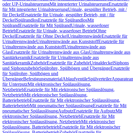
oder UP-Urinalsteuerung
Mit integrierter Urinalsteuerung
Ersatzteile
für Mit integrierter Urinalsteuerung
Urinale, gespülter Betrieb, mit /
für Deckel
Ersatzteile für Urinale, gespülter Betrieb, mit / für
Deckel
Spülrandlos
Ersatzteile für Spülrandlos
Mit
Spülrand
Ersatzteile für Mit Spülrand
Urinale, wasserloser
Betrieb
Ersatzteile für Urinale, wasserloser Betrieb
Ohne
Deckel
Ersatzteile für Ohne Deckel
Urinaltrennwände
Ersatzteile für
Urinaltrennwände
Urinaltrennwände aus Kunststoff
Ersatzteile für
Urinaltrennwände aus Kunststoff
Urinaltrennwände aus
Glas
Ersatzteile für Urinaltrennwände aus Glas
Urinaltrennwände aus
Sanitärkeramik
Ersatzteile für Urinaltrennwände aus
Sanitärkeramik
Zubehör
Ersatzteile für Zubehör
Urinaldeckel
Siphons
und Siphonzubehör
Spülrohre, Spülbögen und Übergänge
Ersatzteile
für Spülrohre, Spülbögen und
Übergänge
Befestigungsmaterial
Ablaufventile
Spülverteiler
Apparatean
für Unterputz
Mit elektronischer Spülauslösung,
Netzbetrieb
Ersatzteile für Mit elektronischer Spülauslösung,
Netzbetrieb
Mit elektronischer Spülauslösung,
Batteriebetrieb
Ersatzteile für Mit elektronischer Spülauslösung,
Batteriebetrieb
Mit pneumatischer Spülauslösung
Ersatzteile für Mit
pneumatischer Spülauslösung
Aufputz
Ersatzteile für Aufputz
Mit
elektronischer Spülauslösung, Netzbetrieb
Ersatzteile für Mit
elektronischer Spülauslösung, Netzbetrieb
Mit elektronischer
Spülauslösung, Batteriebetrieb
Ersatzteile für Mit elektronischer
Spülauslösung, Batteriebetrieb
Zubehör
Ersatzteile für