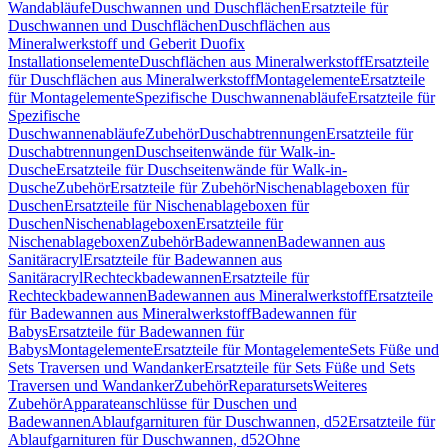
Wandabläufe
Duschwannen und Duschflächen
Ersatzteile für
Duschwannen und Duschflächen
Duschflächen aus
Mineralwerkstoff und Geberit Duofix
Installationselemente
Duschflächen aus Mineralwerkstoff
Ersatzteile
für Duschflächen aus Mineralwerkstoff
Montagelemente
Ersatzteile
für Montagelemente
Spezifische Duschwannenabläufe
Ersatzteile für
Spezifische
Duschwannenabläufe
Zubehör
Duschabtrennungen
Ersatzteile für
Duschabtrennungen
Duschseitenwände für Walk-in-
Dusche
Ersatzteile für Duschseitenwände für Walk-in-
Dusche
Zubehör
Ersatzteile für Zubehör
Nischenablageboxen für
Duschen
Ersatzteile für Nischenablageboxen für
Duschen
Nischenablageboxen
Ersatzteile für
Nischenablageboxen
Zubehör
Badewannen
Badewannen aus
Sanitäracryl
Ersatzteile für Badewannen aus
Sanitäracryl
Rechteckbadewannen
Ersatzteile für
Rechteckbadewannen
Badewannen aus Mineralwerkstoff
Ersatzteile
für Badewannen aus Mineralwerkstoff
Badewannen für
Babys
Ersatzteile für Badewannen für
Babys
Montagelemente
Ersatzteile für Montagelemente
Sets Füße und
Sets Traversen und Wandanker
Ersatzteile für Sets Füße und Sets
Traversen und Wandanker
Zubehör
Reparatursets
Weiteres
Zubehör
Apparateanschlüsse für Duschen und
Badewannen
Ablaufgarnituren für Duschwannen, d52
Ersatzteile für
Ablaufgarnituren für Duschwannen, d52
Ohne