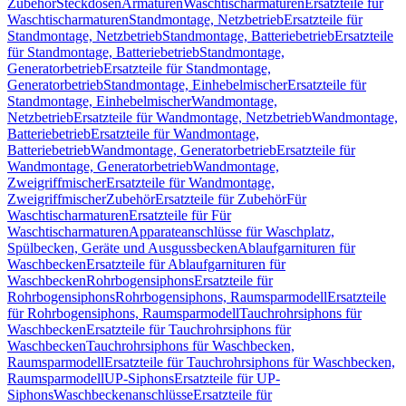
Zubehör
Steckdosen
Armaturen
Waschtischarmaturen
Ersatzteile für
Waschtischarmaturen
Standmontage, Netzbetrieb
Ersatzteile für
Standmontage, Netzbetrieb
Standmontage, Batteriebetrieb
Ersatzteile
für Standmontage, Batteriebetrieb
Standmontage,
Generatorbetrieb
Ersatzteile für Standmontage,
Generatorbetrieb
Standmontage, Einhebelmischer
Ersatzteile für
Standmontage, Einhebelmischer
Wandmontage,
Netzbetrieb
Ersatzteile für Wandmontage, Netzbetrieb
Wandmontage,
Batteriebetrieb
Ersatzteile für Wandmontage,
Batteriebetrieb
Wandmontage, Generatorbetrieb
Ersatzteile für
Wandmontage, Generatorbetrieb
Wandmontage,
Zweigriffmischer
Ersatzteile für Wandmontage,
Zweigriffmischer
Zubehör
Ersatzteile für Zubehör
Für
Waschtischarmaturen
Ersatzteile für Für
Waschtischarmaturen
Apparateanschlüsse für Waschplatz,
Spülbecken, Geräte und Ausgussbecken
Ablaufgarnituren für
Waschbecken
Ersatzteile für Ablaufgarnituren für
Waschbecken
Rohrbogensiphons
Ersatzteile für
Rohrbogensiphons
Rohrbogensiphons, Raumsparmodell
Ersatzteile
für Rohrbogensiphons, Raumsparmodell
Tauchrohrsiphons für
Waschbecken
Ersatzteile für Tauchrohrsiphons für
Waschbecken
Tauchrohrsiphons für Waschbecken,
Raumsparmodell
Ersatzteile für Tauchrohrsiphons für Waschbecken,
Raumsparmodell
UP-Siphons
Ersatzteile für UP-
Siphons
Waschbeckenanschlüsse
Ersatzteile für