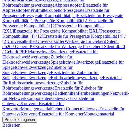
Rohrbearbeitungswerkzeuge
Abpressstopfen
Ersatzteile für
Abpressstopfen
Prüfmittel
Zubehör
Pressgeräte
Ersatzteile für
Pressgeräte
Pressgeräte Kompatibilität [1]
Ersatzteile für Pressgeräte
Kompatibilität [1]
Pressgeräte Kompatibilität [2]
Ersatzteile für
Pressgeräte Kompatibilität [2]
Pressgeräte Kompatibilität
[2XL]
Ersatzteile für Pressgeräte Kompatibilität [2XL]
Pressgeräte
Kompatibilität [4] / [2]
Ersatzteile für Pressgeräte Kompatibilität [4] /
[2]
Universalkoffer
Universalkoffer
Werkzeuge für Geberit Silent-
db20 / Geberit PE
Ersatzteile für Werkzeuge für Geberit Silent-db20
/ Geberit PE
Elektroschweißwerkzeuge
Ersatzteile für
Elektroschweißwerkzeuge
Zubehör für
Elektroschweißwerkzeuge
Spiegelschweißwerkzeuge
Ersatzteile für
Spiegelschweißwerkzeuge
Zubehör für
Spiegelschweißwerkzeuge
Ersatzteile für Zubehör für
Spiegelschweißwerkzeuge
Rohrbearbeitungswerkzeuge
Ersatzteile
für Rohrbearbeitungswerkzeuge
Zubehör für
Rohrbearbeitungswerkzeuge
Ersatzteile für Zubehör für
Rohrbearbeitungswerkzeuge
Bedienhilfen
Fernbedienungen
Netzwerk
für Netzwerkkomponenten
Gateways
Ersatzteile für
Gateways
Konverter
Ersatzteile für
Konverter
Montagematerial
Geberit Connect
Gateways
Ersatzteile für
Gateways
Konverter
Ersatzteile für Konverter
Montagematerial
Produktkategorien
Badserien