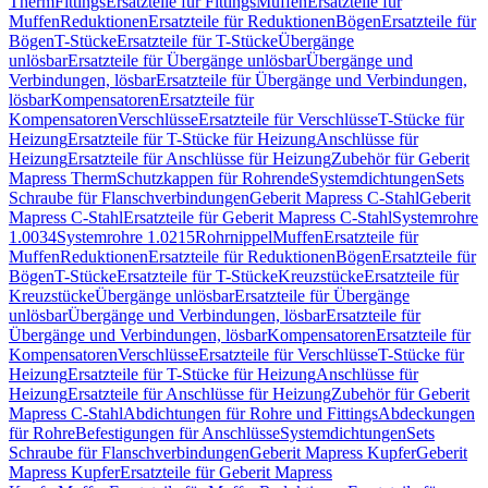
Therm
Fittings
Ersatzteile für Fittings
Muffen
Ersatzteile für
Muffen
Reduktionen
Ersatzteile für Reduktionen
Bögen
Ersatzteile für
Bögen
T-Stücke
Ersatzteile für T-Stücke
Übergänge
unlösbar
Ersatzteile für Übergänge unlösbar
Übergänge und
Verbindungen, lösbar
Ersatzteile für Übergänge und Verbindungen,
lösbar
Kompensatoren
Ersatzteile für
Kompensatoren
Verschlüsse
Ersatzteile für Verschlüsse
T-Stücke für
Heizung
Ersatzteile für T-Stücke für Heizung
Anschlüsse für
Heizung
Ersatzteile für Anschlüsse für Heizung
Zubehör für Geberit
Mapress Therm
Schutzkappen für Rohrende
Systemdichtungen
Sets
Schraube für Flanschverbindungen
Geberit Mapress C-Stahl
Geberit
Mapress C-Stahl
Ersatzteile für Geberit Mapress C-Stahl
Systemrohre
1.0034
Systemrohre 1.0215
Rohrnippel
Muffen
Ersatzteile für
Muffen
Reduktionen
Ersatzteile für Reduktionen
Bögen
Ersatzteile für
Bögen
T-Stücke
Ersatzteile für T-Stücke
Kreuzstücke
Ersatzteile für
Kreuzstücke
Übergänge unlösbar
Ersatzteile für Übergänge
unlösbar
Übergänge und Verbindungen, lösbar
Ersatzteile für
Übergänge und Verbindungen, lösbar
Kompensatoren
Ersatzteile für
Kompensatoren
Verschlüsse
Ersatzteile für Verschlüsse
T-Stücke für
Heizung
Ersatzteile für T-Stücke für Heizung
Anschlüsse für
Heizung
Ersatzteile für Anschlüsse für Heizung
Zubehör für Geberit
Mapress C-Stahl
Abdichtungen für Rohre und Fittings
Abdeckungen
für Rohre
Befestigungen für Anschlüsse
Systemdichtungen
Sets
Schraube für Flanschverbindungen
Geberit Mapress Kupfer
Geberit
Mapress Kupfer
Ersatzteile für Geberit Mapress