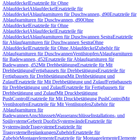
Ablaufdeckel
Ersatzteile für Ohne
Ablaufdeckel
Ablaufdeckel
Ersatzteile für
Ablaufdeckel
Ablaufgarnituren für Duschwannen, d90
Ersatzteile für
Ablaufgarnituren für Duschwannen, d90
Ohne
Ablaufdeckel
Ersatzteile für Ohne
Ablaufdeckel
Ablaufdeckel
Ersatzteile für
Ablaufdeckel
Ablaufgarnituren für Duschwannen Sestra
Ersatzteile
für Ablaufgarnituren für Duschwannen Sestra
Ohne
Ablaufdeckel
Ersatzteile für Ohne Ablaufdeckel
Zubehör für
Ablaufgarnituren für Duschwannen
Ventilstopfen
Ablaufgarnituren
für Badewannen, d52
Ersatzteile für Ablaufgarnituren für
Badewannen, d52
Mit Drehbetätigung
Ersatzteile für Mit
Drehbetätigung
Fertigbausets für Drehbetätigung
Ersatzteile für
Fertigbausets für Drehbetätigung
Mit Drehbetätigung und
Zulauf
Ersatzteile für Mit Drehbetätigung und Zulauf
Fertigbausets
für Drehbetätigung und Zulauf
Ersatzteile für Fertigbausets für
Drehbetätigung und Zulauf
Mit Druckbetätigung
PushControl
Ersatzteile für Mit Druckbetätigung PushControl
Mit
Ventilstopfen
Ersatzteile für Mit Ventilstopfen
Zubehör für
Ablaufgarnituren für
Badewannen
Anschlusssets
Wasseranschlüsse
Installations- und
Spülsysteme
Geberit Duofix
Systemwände
Ersatzteile für
Systemwände
Tragsysteme
Ersatzteile für
Tragsysteme
Beplankungen
Zubehör
Ersatzteile für
Zubehör
Montageelemente
Ersatzteile für Montageelemente
Elemente