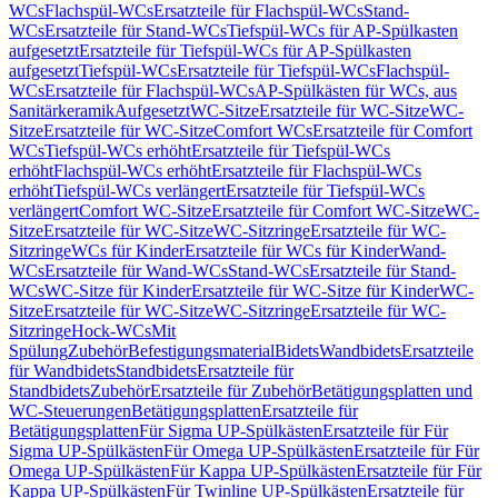
WCs
Flachspül-WCs
Ersatzteile für Flachspül-WCs
Stand-
WCs
Ersatzteile für Stand-WCs
Tiefspül-WCs für AP-Spülkasten
aufgesetzt
Ersatzteile für Tiefspül-WCs für AP-Spülkasten
aufgesetzt
Tiefspül-WCs
Ersatzteile für Tiefspül-WCs
Flachspül-
WCs
Ersatzteile für Flachspül-WCs
AP-Spülkästen für WCs, aus
Sanitärkeramik
Aufgesetzt
WC-Sitze
Ersatzteile für WC-Sitze
WC-
Sitze
Ersatzteile für WC-Sitze
Comfort WCs
Ersatzteile für Comfort
WCs
Tiefspül-WCs erhöht
Ersatzteile für Tiefspül-WCs
erhöht
Flachspül-WCs erhöht
Ersatzteile für Flachspül-WCs
erhöht
Tiefspül-WCs verlängert
Ersatzteile für Tiefspül-WCs
verlängert
Comfort WC-Sitze
Ersatzteile für Comfort WC-Sitze
WC-
Sitze
Ersatzteile für WC-Sitze
WC-Sitzringe
Ersatzteile für WC-
Sitzringe
WCs für Kinder
Ersatzteile für WCs für Kinder
Wand-
WCs
Ersatzteile für Wand-WCs
Stand-WCs
Ersatzteile für Stand-
WCs
WC-Sitze für Kinder
Ersatzteile für WC-Sitze für Kinder
WC-
Sitze
Ersatzteile für WC-Sitze
WC-Sitzringe
Ersatzteile für WC-
Sitzringe
Hock-WCs
Mit
Spülung
Zubehör
Befestigungsmaterial
Bidets
Wandbidets
Ersatzteile
für Wandbidets
Standbidets
Ersatzteile für
Standbidets
Zubehör
Ersatzteile für Zubehör
Betätigungsplatten und
WC-Steuerungen
Betätigungsplatten
Ersatzteile für
Betätigungsplatten
Für Sigma UP-Spülkästen
Ersatzteile für Für
Sigma UP-Spülkästen
Für Omega UP-Spülkästen
Ersatzteile für Für
Omega UP-Spülkästen
Für Kappa UP-Spülkästen
Ersatzteile für Für
Kappa UP-Spülkästen
Für Twinline UP-Spülkästen
Ersatzteile für