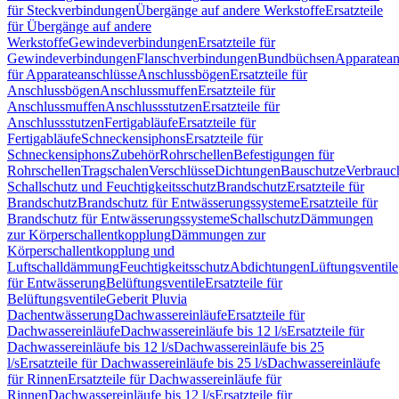
für Steckverbindungen
Übergänge auf andere Werkstoffe
Ersatzteile
für Übergänge auf andere
Werkstoffe
Gewindeverbindungen
Ersatzteile für
Gewindeverbindungen
Flanschverbindungen
Bundbüchsen
Apparatean
für Apparateanschlüsse
Anschlussbögen
Ersatzteile für
Anschlussbögen
Anschlussmuffen
Ersatzteile für
Anschlussmuffen
Anschlussstutzen
Ersatzteile für
Anschlussstutzen
Fertigabläufe
Ersatzteile für
Fertigabläufe
Schneckensiphons
Ersatzteile für
Schneckensiphons
Zubehör
Rohrschellen
Befestigungen für
Rohrschellen
Tragschalen
Verschlüsse
Dichtungen
Bauschutze
Verbrauc
Schallschutz und Feuchtigkeitsschutz
Brandschutz
Ersatzteile für
Brandschutz
Brandschutz für Entwässerungssysteme
Ersatzteile für
Brandschutz für Entwässerungssysteme
Schallschutz
Dämmungen
zur Körperschallentkopplung
Dämmungen zur
Körperschallentkopplung und
Luftschalldämmung
Feuchtigkeitsschutz
Abdichtungen
Lüftungsventile
für Entwässerung
Belüftungsventile
Ersatzteile für
Belüftungsventile
Geberit Pluvia
Dachentwässerung
Dachwassereinläufe
Ersatzteile für
Dachwassereinläufe
Dachwassereinläufe bis 12 l/s
Ersatzteile für
Dachwassereinläufe bis 12 l/s
Dachwassereinläufe bis 25
l/s
Ersatzteile für Dachwassereinläufe bis 25 l/s
Dachwassereinläufe
für Rinnen
Ersatzteile für Dachwassereinläufe für
Rinnen
Dachwassereinläufe bis 12 l/s
Ersatzteile für