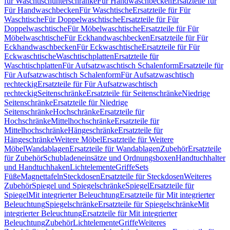
für Waschtischunterschränke
Für Handwaschbecken
Ersatzteile für
Für Handwaschbecken
Für Waschtische
Ersatzteile für Für
Waschtische
Für Doppelwaschtische
Ersatzteile für Für
Doppelwaschtische
Für Möbelwaschtische
Ersatzteile für Für
Möbelwaschtische
Für Eckhandwaschbecken
Ersatzteile für Für
Eckhandwaschbecken
Für Eckwaschtische
Ersatzteile für Für
Eckwaschtische
Waschtischplatten
Ersatzteile für
Waschtischplatten
Für Aufsatzwaschtisch Schalenform
Ersatzteile für
Für Aufsatzwaschtisch Schalenform
Für Aufsatzwaschtisch
rechteckig
Ersatzteile für Für Aufsatzwaschtisch
rechteckig
Seitenschränke
Ersatzteile für Seitenschränke
Niedrige
Seitenschränke
Ersatzteile für Niedrige
Seitenschränke
Hochschränke
Ersatzteile für
Hochschränke
Mittelhochschränke
Ersatzteile für
Mittelhochschränke
Hängeschränke
Ersatzteile für
Hängeschränke
Weitere Möbel
Ersatzteile für Weitere
Möbel
Wandablagen
Ersatzteile für Wandablagen
Zubehör
Ersatzteile
für Zubehör
Schubladeneinsätze und Ordnungsboxen
Handtuchhalter
und Handtuchhaken
Lichtelemente
Griffe
Sets
Füße
Magnettafeln
Steckdosen
Ersatzteile für Steckdosen
Weiteres
Zubehör
Spiegel und Spiegelschränke
Spiegel
Ersatzteile für
Spiegel
Mit integrierter Beleuchtung
Ersatzteile für Mit integrierter
Beleuchtung
Spiegelschränke
Ersatzteile für Spiegelschränke
Mit
integrierter Beleuchtung
Ersatzteile für Mit integrierter
Beleuchtung
Zubehör
Lichtelemente
Griffe
Weiteres