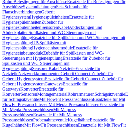
Rohre
Befestigungen für Anschlüsse
Ersatzteile für Befestigungen für
Anschlüsse
Systemdichtungen
Sets Schraube für
Flanschverbindungen
Geberit
Hygienesystem
Hygienespüleinheiten
Ersatzteile für
Hygienespüleinheiten
Zubehör für
Hygienespüleinheiten
Sensoren
Kabel
Abdeckungen und
Abdeckplatten
Spülkästen und WC-Steuerungen mit
Hygienespülung
Ersatzteile für Spülkästen und WC-Steuerungen mit
Hygienespülung
UP-Spülkästen mit
Hygienespülung
Hygieneeinbaumodule
Ersatzteile für
Hygieneeinbaumodule
Zubehör für Spülkästen und WC-
Steuerungen mit Hygienespülung
Ersatzteile für Zubehör für
Spülkästen und WC-Steuerungen mit
Hygienespülung
Sensoren
Kabel
Netzteile
Ersatzteile für
Netzteile
Netzwerkkomponenten
Geberit Connect Zubehör für
Geberit Hygienesystem
Ersatzteile für Geberit Connect Zubehör für
Geberit Hygienesystem
Gateways
Ersatzteile für
Gateways
Konverter
Ersatzteile für
Konverter
Sensoren
Montagematerial
Rohrarmaturen
Schrägsitzventile
E
für Schrägsitzventile
Mit FlowFit Pressanschlüssen
Ersatzteile für Mit
FlowFit Pressanschlüssen
Mit Mepla Pressanschlüssen
Ersatzteile für
Mit Mepla Pressanschlüssen
Mit Mapress
Pressanschlüssen
Ersatzteile für Mit Mapress
Pressanschlüssen
Probenahmeventile
Kugelhähne
Ersatzteile für
Kugelhähne
Mit FlowFit Pressanschlüssen
Ersatzteile für Mit FlowFit