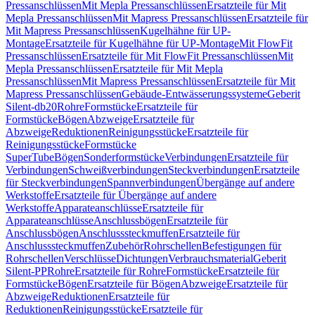
Pressanschlüssen
Mit Mepla Pressanschlüssen
Ersatzteile für Mit
Mepla Pressanschlüssen
Mit Mapress Pressanschlüssen
Ersatzteile für
Mit Mapress Pressanschlüssen
Kugelhähne für UP-
Montage
Ersatzteile für Kugelhähne für UP-Montage
Mit FlowFit
Pressanschlüssen
Ersatzteile für Mit FlowFit Pressanschlüssen
Mit
Mepla Pressanschlüssen
Ersatzteile für Mit Mepla
Pressanschlüssen
Mit Mapress Pressanschlüssen
Ersatzteile für Mit
Mapress Pressanschlüssen
Gebäude-Entwässerungssysteme
Geberit
Silent-db20
Rohre
Formstücke
Ersatzteile für
Formstücke
Bögen
Abzweige
Ersatzteile für
Abzweige
Reduktionen
Reinigungsstücke
Ersatzteile für
Reinigungsstücke
Formstücke
SuperTube
Bögen
Sonderformstücke
Verbindungen
Ersatzteile für
Verbindungen
Schweißverbindungen
Steckverbindungen
Ersatzteile
für Steckverbindungen
Spannverbindungen
Übergänge auf andere
Werkstoffe
Ersatzteile für Übergänge auf andere
Werkstoffe
Apparateanschlüsse
Ersatzteile für
Apparateanschlüsse
Anschlussbögen
Ersatzteile für
Anschlussbögen
Anschlusssteckmuffen
Ersatzteile für
Anschlusssteckmuffen
Zubehör
Rohrschellen
Befestigungen für
Rohrschellen
Verschlüsse
Dichtungen
Verbrauchsmaterial
Geberit
Silent-PP
Rohre
Ersatzteile für Rohre
Formstücke
Ersatzteile für
Formstücke
Bögen
Ersatzteile für Bögen
Abzweige
Ersatzteile für
Abzweige
Reduktionen
Ersatzteile für
Reduktionen
Reinigungsstücke
Ersatzteile für