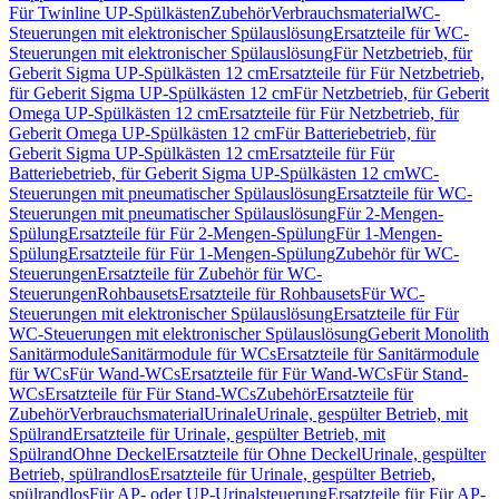
Für Twinline UP-Spülkästen
Zubehör
Verbrauchsmaterial
WC-
Steuerungen mit elektronischer Spülauslösung
Ersatzteile für WC-
Steuerungen mit elektronischer Spülauslösung
Für Netzbetrieb, für
Geberit Sigma UP-Spülkästen 12 cm
Ersatzteile für Für Netzbetrieb,
für Geberit Sigma UP-Spülkästen 12 cm
Für Netzbetrieb, für Geberit
Omega UP-Spülkästen 12 cm
Ersatzteile für Für Netzbetrieb, für
Geberit Omega UP-Spülkästen 12 cm
Für Batteriebetrieb, für
Geberit Sigma UP-Spülkästen 12 cm
Ersatzteile für Für
Batteriebetrieb, für Geberit Sigma UP-Spülkästen 12 cm
WC-
Steuerungen mit pneumatischer Spülauslösung
Ersatzteile für WC-
Steuerungen mit pneumatischer Spülauslösung
Für 2-Mengen-
Spülung
Ersatzteile für Für 2-Mengen-Spülung
Für 1-Mengen-
Spülung
Ersatzteile für Für 1-Mengen-Spülung
Zubehör für WC-
Steuerungen
Ersatzteile für Zubehör für WC-
Steuerungen
Rohbausets
Ersatzteile für Rohbausets
Für WC-
Steuerungen mit elektronischer Spülauslösung
Ersatzteile für Für
WC-Steuerungen mit elektronischer Spülauslösung
Geberit Monolith
Sanitärmodule
Sanitärmodule für WCs
Ersatzteile für Sanitärmodule
für WCs
Für Wand-WCs
Ersatzteile für Für Wand-WCs
Für Stand-
WCs
Ersatzteile für Für Stand-WCs
Zubehör
Ersatzteile für
Zubehör
Verbrauchsmaterial
Urinale
Urinale, gespülter Betrieb, mit
Spülrand
Ersatzteile für Urinale, gespülter Betrieb, mit
Spülrand
Ohne Deckel
Ersatzteile für Ohne Deckel
Urinale, gespülter
Betrieb, spülrandlos
Ersatzteile für Urinale, gespülter Betrieb,
spülrandlos
Für AP- oder UP-Urinalsteuerung
Ersatzteile für Für AP-