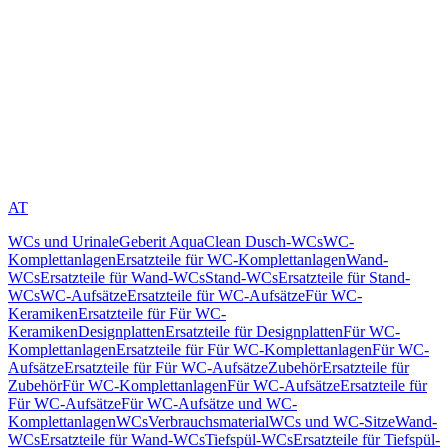
AT
WCs und Urinale
Geberit AquaClean Dusch-WCs
WC-
Komplettanlagen
Ersatzteile für WC-Komplettanlagen
Wand-
WCs
Ersatzteile für Wand-WCs
Stand-WCs
Ersatzteile für Stand-
WCs
WC-Aufsätze
Ersatzteile für WC-Aufsätze
Für WC-
Keramiken
Ersatzteile für Für WC-
Keramiken
Designplatten
Ersatzteile für Designplatten
Für WC-
Komplettanlagen
Ersatzteile für Für WC-Komplettanlagen
Für WC-
Aufsätze
Ersatzteile für Für WC-Aufsätze
Zubehör
Ersatzteile für
Zubehör
Für WC-Komplettanlagen
Für WC-Aufsätze
Ersatzteile für
Für WC-Aufsätze
Für WC-Aufsätze und WC-
Komplettanlagen
WCs
Verbrauchsmaterial
WCs und WC-Sitze
Wand-
WCs
Ersatzteile für Wand-WCs
Tiefspül-WCs
Ersatzteile für Tiefspül-