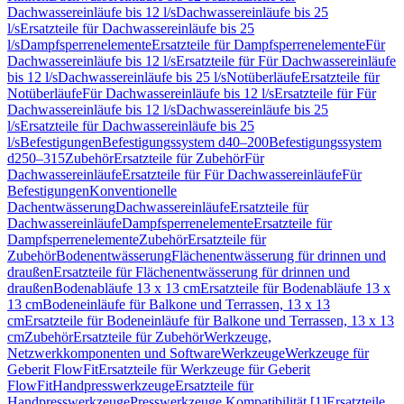
Dachwassereinläufe bis 12 l/s
Dachwassereinläufe bis 25
l/s
Ersatzteile für Dachwassereinläufe bis 25
l/s
Dampfsperrenelemente
Ersatzteile für Dampfsperrenelemente
Für
Dachwassereinläufe bis 12 l/s
Ersatzteile für Für Dachwassereinläufe
bis 12 l/s
Dachwassereinläufe bis 25 l/s
Notüberläufe
Ersatzteile für
Notüberläufe
Für Dachwassereinläufe bis 12 l/s
Ersatzteile für Für
Dachwassereinläufe bis 12 l/s
Dachwassereinläufe bis 25
l/s
Ersatzteile für Dachwassereinläufe bis 25
l/s
Befestigungen
Befestigungssystem d40–200
Befestigungssystem
d250–315
Zubehör
Ersatzteile für Zubehör
Für
Dachwassereinläufe
Ersatzteile für Für Dachwassereinläufe
Für
Befestigungen
Konventionelle
Dachentwässerung
Dachwassereinläufe
Ersatzteile für
Dachwassereinläufe
Dampfsperrenelemente
Ersatzteile für
Dampfsperrenelemente
Zubehör
Ersatzteile für
Zubehör
Bodenentwässerung
Flächenentwässerung für drinnen und
draußen
Ersatzteile für Flächenentwässerung für drinnen und
draußen
Bodenabläufe 13 x 13 cm
Ersatzteile für Bodenabläufe 13 x
13 cm
Bodeneinläufe für Balkone und Terrassen, 13 x 13
cm
Ersatzteile für Bodeneinläufe für Balkone und Terrassen, 13 x 13
cm
Zubehör
Ersatzteile für Zubehör
Werkzeuge,
Netzwerkkomponenten und Software
Werkzeuge
Werkzeuge für
Geberit FlowFit
Ersatzteile für Werkzeuge für Geberit
FlowFit
Handpresswerkzeuge
Ersatzteile für
Handpresswerkzeuge
Presswerkzeuge Kompatibilität [1]
Ersatzteile