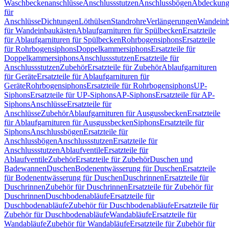
Waschbeckenanschlüsse
Anschlussstutzen
Anschlussbögen
Abdeckung
für
Anschlüsse
Dichtungen
Löthülsen
Standrohre
Verlängerungen
Wandeinb
für Wandeinbaukästen
Ablaufgarnituren für Spülbecken
Ersatzteile
für Ablaufgarnituren für Spülbecken
Rohrbogensiphons
Ersatzteile
für Rohrbogensiphons
Doppelkammersiphons
Ersatzteile für
Doppelkammersiphons
Anschlussstutzen
Ersatzteile für
Anschlussstutzen
Zubehör
Ersatzteile für Zubehör
Ablaufgarnituren
für Geräte
Ersatzteile für Ablaufgarnituren für
Geräte
Rohrbogensiphons
Ersatzteile für Rohrbogensiphons
UP-
Siphons
Ersatzteile für UP-Siphons
AP-Siphons
Ersatzteile für AP-
Siphons
Anschlüsse
Ersatzteile für
Anschlüsse
Zubehör
Ablaufgarnituren für Ausgussbecken
Ersatzteile
für Ablaufgarnituren für Ausgussbecken
Siphons
Ersatzteile für
Siphons
Anschlussbögen
Ersatzteile für
Anschlussbögen
Anschlussstutzen
Ersatzteile für
Anschlussstutzen
Ablaufventile
Ersatzteile für
Ablaufventile
Zubehör
Ersatzteile für Zubehör
Duschen und
Badewannen
Duschen
Bodenentwässerung für Duschen
Ersatzteile
für Bodenentwässerung für Duschen
Duschrinnen
Ersatzteile für
Duschrinnen
Zubehör für Duschrinnen
Ersatzteile für Zubehör für
Duschrinnen
Duschbodenabläufe
Ersatzteile für
Duschbodenabläufe
Zubehör für Duschbodenabläufe
Ersatzteile für
Zubehör für Duschbodenabläufe
Wandabläufe
Ersatzteile für
Wandabläufe
Zubehör für Wandabläufe
Ersatzteile für Zubehör für