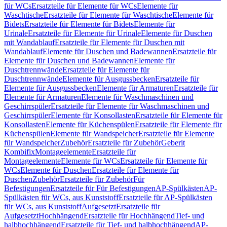
für WCs
Ersatzteile für Elemente für WCs
Elemente für
Waschtische
Ersatzteile für Elemente für Waschtische
Elemente für
Bidets
Ersatzteile für Elemente für Bidets
Elemente für
Urinale
Ersatzteile für Elemente für Urinale
Elemente für Duschen
mit Wandablauf
Ersatzteile für Elemente für Duschen mit
Wandablauf
Elemente für Duschen und Badewannen
Ersatzteile für
Elemente für Duschen und Badewannen
Elemente für
Duschtrennwände
Ersatzteile für Elemente für
Duschtrennwände
Elemente für Ausgussbecken
Ersatzteile für
Elemente für Ausgussbecken
Elemente für Armaturen
Ersatzteile für
Elemente für Armaturen
Elemente für Waschmaschinen und
Geschirrspüler
Ersatzteile für Elemente für Waschmaschinen und
Geschirrspüler
Elemente für Konsollasten
Ersatzteile für Elemente für
Konsollasten
Elemente für Küchenspülen
Ersatzteile für Elemente für
Küchenspülen
Elemente für Wandspeicher
Ersatzteile für Elemente
für Wandspeicher
Zubehör
Ersatzteile für Zubehör
Geberit
Kombifix
Montageelemente
Ersatzteile für
Montageelemente
Elemente für WCs
Ersatzteile für Elemente für
WCs
Elemente für Duschen
Ersatzteile für Elemente für
Duschen
Zubehör
Ersatzteile für Zubehör
Für
Befestigungen
Ersatzteile für Für Befestigungen
AP-Spülkästen
AP-
Spülkästen für WCs, aus Kunststoff
Ersatzteile für AP-Spülkästen
für WCs, aus Kunststoff
Aufgesetzt
Ersatzteile für
Aufgesetzt
Hochhängend
Ersatzteile für Hochhängend
Tief- und
halbhochhängend
Ersatzteile für Tief- und halbhochhängend
AP-