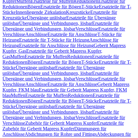
Kupfer
Muffen
Ersatzteile für Muffen
Reduktionen
Ersatzteile für
Reduktionen
Bögen
Ersatzteile für Bögen
T-Stücke
Ersatzteile für T-
Stücke
Innenliegende Zirkulation
Kreuzstücke
Ersatzteile für
Kreuzstücke
Übergänge unlösbar
Ersatzteile für Übergänge
unlösbar
Übergänge und Verbindungen, lösbar
Ersatzteile für
Übergänge und Verbindungen, lösbar
Verschlüsse
Ersatzteile für
Verschlüsse
Anschlüsse
Ersatzteile für Anschlüsse
T-Stücke für
Heizung
Ersatzteile für T-Stücke für Heizung
Anschlüsse für
Heizung
Ersatzteile für Anschlüsse für Heizung
Geberit Mapress
Kupfer, Gas
Ersatzteile für Geberit Mapress Kupfer,
Gas
Muffen
Ersatzteile für Muffen
Reduktionen
Ersatzteile für
Reduktionen
Bögen
Ersatzteile für Bögen
T-Stücke
Ersatzteile für T-
Stücke
Übergänge unlösbar
Ersatzteile für Übergänge
unlösbar
Übergänge und Verbindungen, lösbar
Ersatzteile für
Übergänge und Verbindungen, lösbar
Verschlüsse
Ersatzteile für
Verschlüsse
Anschlüsse
Ersatzteile für Anschlüsse
Geberit Mapress
Kupfer, FKM blau
Ersatzteile für Geberit Mapress Kupfer, FKM
blau
Muffen
Ersatzteile für Muffen
Reduktionen
Ersatzteile für
Reduktionen
Bögen
Ersatzteile für Bögen
T-Stücke
Ersatzteile für T-
Stücke
Übergänge unlösbar
Ersatzteile für Übergänge
unlösbar
Übergänge und Verbindungen, lösbar
Ersatzteile für
Übergänge und Verbindungen, lösbar
Verschlüsse
Ersatzteile für
Verschlüsse
Zubehör für Geberit Mapress Kupfer
Ersatzteile für
Zubehör für Geberit Mapress Kupfer
Dämmungen für
Anschlüsse
Abdichtungen für Rohre und Fittings
Abdeckungen für