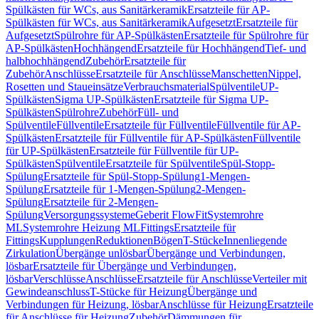
Spülkästen für WCs, aus Sanitärkeramik
Ersatzteile für AP-
Spülkästen für WCs, aus Sanitärkeramik
Aufgesetzt
Ersatzteile für
Aufgesetzt
Spülrohre für AP-Spülkästen
Ersatzteile für Spülrohre für
AP-Spülkästen
Hochhängend
Ersatzteile für Hochhängend
Tief- und
halbhochhängend
Zubehör
Ersatzteile für
Zubehör
Anschlüsse
Ersatzteile für Anschlüsse
Manschetten
Nippel,
Rosetten und Staueinsätze
Verbrauchsmaterial
Spülventile
UP-
Spülkästen
Sigma UP-Spülkästen
Ersatzteile für Sigma UP-
Spülkästen
Spülrohre
Zubehör
Füll- und
Spülventile
Füllventile
Ersatzteile für Füllventile
Füllventile für AP-
Spülkästen
Ersatzteile für Füllventile für AP-Spülkästen
Füllventile
für UP-Spülkästen
Ersatzteile für Füllventile für UP-
Spülkästen
Spülventile
Ersatzteile für Spülventile
Spül-Stopp-
Spülung
Ersatzteile für Spül-Stopp-Spülung
1-Mengen-
Spülung
Ersatzteile für 1-Mengen-Spülung
2-Mengen-
Spülung
Ersatzteile für 2-Mengen-
Spülung
Versorgungssysteme
Geberit FlowFit
Systemrohre
ML
Systemrohre Heizung ML
Fittings
Ersatzteile für
Fittings
Kupplungen
Reduktionen
Bögen
T-Stücke
Innenliegende
Zirkulation
Übergänge unlösbar
Übergänge und Verbindungen,
lösbar
Ersatzteile für Übergänge und Verbindungen,
lösbar
Verschlüsse
Anschlüsse
Ersatzteile für Anschlüsse
Verteiler mit
Gewindeanschluss
T-Stücke für Heizung
Übergänge und
Verbindungen für Heizung, lösbar
Anschlüsse für Heizung
Ersatzteile
für Anschlüsse für Heizung
Zubehör
Dämmungen für