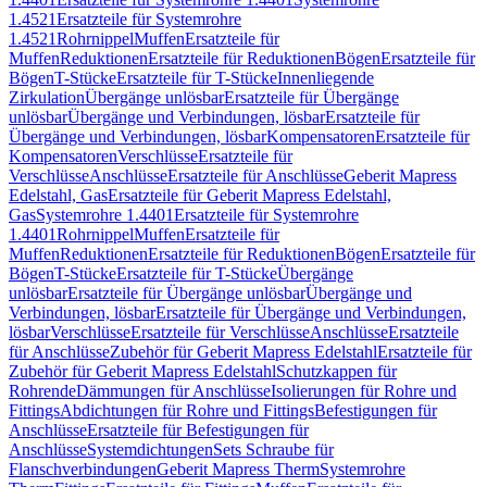
1.4521
Ersatzteile für Systemrohre
1.4521
Rohrnippel
Muffen
Ersatzteile für
Muffen
Reduktionen
Ersatzteile für Reduktionen
Bögen
Ersatzteile für
Bögen
T-Stücke
Ersatzteile für T-Stücke
Innenliegende
Zirkulation
Übergänge unlösbar
Ersatzteile für Übergänge
unlösbar
Übergänge und Verbindungen, lösbar
Ersatzteile für
Übergänge und Verbindungen, lösbar
Kompensatoren
Ersatzteile für
Kompensatoren
Verschlüsse
Ersatzteile für
Verschlüsse
Anschlüsse
Ersatzteile für Anschlüsse
Geberit Mapress
Edelstahl, Gas
Ersatzteile für Geberit Mapress Edelstahl,
Gas
Systemrohre 1.4401
Ersatzteile für Systemrohre
1.4401
Rohrnippel
Muffen
Ersatzteile für
Muffen
Reduktionen
Ersatzteile für Reduktionen
Bögen
Ersatzteile für
Bögen
T-Stücke
Ersatzteile für T-Stücke
Übergänge
unlösbar
Ersatzteile für Übergänge unlösbar
Übergänge und
Verbindungen, lösbar
Ersatzteile für Übergänge und Verbindungen,
lösbar
Verschlüsse
Ersatzteile für Verschlüsse
Anschlüsse
Ersatzteile
für Anschlüsse
Zubehör für Geberit Mapress Edelstahl
Ersatzteile für
Zubehör für Geberit Mapress Edelstahl
Schutzkappen für
Rohrende
Dämmungen für Anschlüsse
Isolierungen für Rohre und
Fittings
Abdichtungen für Rohre und Fittings
Befestigungen für
Anschlüsse
Ersatzteile für Befestigungen für
Anschlüsse
Systemdichtungen
Sets Schraube für
Flanschverbindungen
Geberit Mapress Therm
Systemrohre