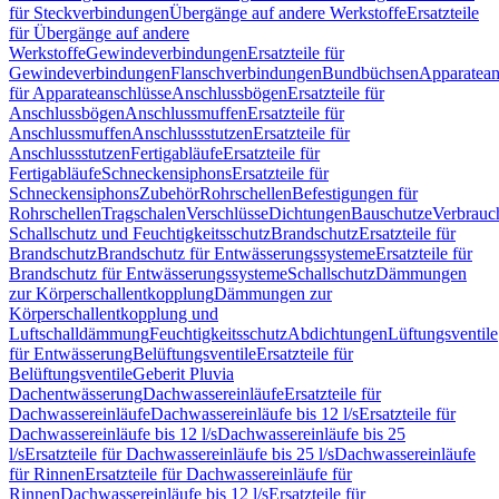
für Steckverbindungen
Übergänge auf andere Werkstoffe
Ersatzteile
für Übergänge auf andere
Werkstoffe
Gewindeverbindungen
Ersatzteile für
Gewindeverbindungen
Flanschverbindungen
Bundbüchsen
Apparatean
für Apparateanschlüsse
Anschlussbögen
Ersatzteile für
Anschlussbögen
Anschlussmuffen
Ersatzteile für
Anschlussmuffen
Anschlussstutzen
Ersatzteile für
Anschlussstutzen
Fertigabläufe
Ersatzteile für
Fertigabläufe
Schneckensiphons
Ersatzteile für
Schneckensiphons
Zubehör
Rohrschellen
Befestigungen für
Rohrschellen
Tragschalen
Verschlüsse
Dichtungen
Bauschutze
Verbrauc
Schallschutz und Feuchtigkeitsschutz
Brandschutz
Ersatzteile für
Brandschutz
Brandschutz für Entwässerungssysteme
Ersatzteile für
Brandschutz für Entwässerungssysteme
Schallschutz
Dämmungen
zur Körperschallentkopplung
Dämmungen zur
Körperschallentkopplung und
Luftschalldämmung
Feuchtigkeitsschutz
Abdichtungen
Lüftungsventile
für Entwässerung
Belüftungsventile
Ersatzteile für
Belüftungsventile
Geberit Pluvia
Dachentwässerung
Dachwassereinläufe
Ersatzteile für
Dachwassereinläufe
Dachwassereinläufe bis 12 l/s
Ersatzteile für
Dachwassereinläufe bis 12 l/s
Dachwassereinläufe bis 25
l/s
Ersatzteile für Dachwassereinläufe bis 25 l/s
Dachwassereinläufe
für Rinnen
Ersatzteile für Dachwassereinläufe für
Rinnen
Dachwassereinläufe bis 12 l/s
Ersatzteile für