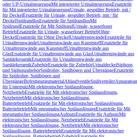
oder UP-Urinalsteuerung
Mit integrierter Urinalsteuerung
Ersatzteile
für Mit integrierter Urinalsteuerung
Urinale, gespülter Betrieb, mit /
für Deckel
Ersatzteile für Urinale, gespülter Betrieb, mit / für
Deckel
Spülrandlos
Ersatzteile für Spülrandlos
Mit
Spülrand
Ersatzteile für Mit Spülrand
Urinale, wasserloser
Betrieb
Ersatzteile für Urinale, wasserloser Betrieb
Ohne
Deckel
Ersatzteile für Ohne Deckel
Urinaltrennwände
Ersatzteile für
Urinaltrennwände
Urinaltrennwände aus Kunststoff
Ersatzteile für
Urinaltrennwände aus Kunststoff
Urinaltrennwände aus
Glas
Ersatzteile für Urinaltrennwände aus Glas
Urinaltrennwände aus
Sanitärkeramik
Ersatzteile für Urinaltrennwände aus
Sanitärkeramik
Zubehör
Ersatzteile für Zubehör
Urinaldeckel
Siphons
und Siphonzubehör
Spülrohre, Spülbögen und Übergänge
Ersatzteile
für Spülrohre, Spülbögen und
Übergänge
Befestigungsmaterial
Ablaufventile
Spülverteiler
Apparatean
für Unterputz
Mit elektronischer Spülauslösung,
Netzbetrieb
Ersatzteile für Mit elektronischer Spülauslösung,
Netzbetrieb
Mit elektronischer Spülauslösung,
Batteriebetrieb
Ersatzteile für Mit elektronischer Spülauslösung,
Batteriebetrieb
Mit pneumatischer Spülauslösung
Ersatzteile für Mit
pneumatischer Spülauslösung
Aufputz
Ersatzteile für Aufputz
Mit
elektronischer Spülauslösung, Netzbetrieb
Ersatzteile für Mit
elektronischer Spülauslösung, Netzbetrieb
Mit elektronischer
Spülauslösung, Batteriebetrieb
Ersatzteile für Mit elektronischer
Spülauslösung, Batteriebetrieb
Zubehör
Ersatzteile für