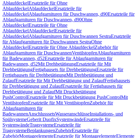
Ablaufdeckel
Ersatzteile für Ohne
Ablaufdeckel
Ablaufdeckel
Ersatzteile für
Ablaufdeckel
Ablaufgarnituren für Duschwannen, d90
Ersatzteile für
Ablaufgarnituren für Duschwannen, d90
Ohne
Ablaufdeckel
Ersatzteile für Ohne
Ablaufdeckel
Ablaufdeckel
Ersatzteile für
Ablaufdeckel
Ablaufgarnituren für Duschwannen Sestra
Ersatzteile
für Ablaufgarnituren für Duschwannen Sestra
Ohne
Ablaufdeckel
Ersatzteile für Ohne Ablaufdeckel
Zubehör für
Ablaufgarnituren für Duschwannen
Ventilstopfen
Ablaufgarnituren
für Badewannen, d52
Ersatzteile für Ablaufgarnituren für
Badewannen, d52
Mit Drehbetätigung
Ersatzteile für Mit
Drehbetätigung
Fertigbausets für Drehbetätigung
Ersatzteile für
Fertigbausets für Drehbetätigung
Mit Drehbetätigung und
Zulauf
Ersatzteile für Mit Drehbetätigung und Zulauf
Fertigbausets
für Drehbetätigung und Zulauf
Ersatzteile für Fertigbausets für
Drehbetätigung und Zulauf
Mit Druckbetätigung
PushControl
Ersatzteile für Mit Druckbetätigung PushControl
Mit
Ventilstopfen
Ersatzteile für Mit Ventilstopfen
Zubehör für
Ablaufgarnituren für
Badewannen
Anschlusssets
Wasseranschlüsse
Installations- und
Spülsysteme
Geberit Duofix
Systemwände
Ersatzteile für
Systemwände
Tragsysteme
Ersatzteile für
Tragsysteme
Beplankungen
Zubehör
Ersatzteile für
Zubehör
Montageelemente
Ersatzteile für Montageelemente
Elemente