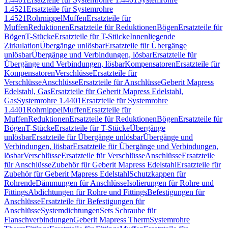
1.4521
Ersatzteile für Systemrohre
1.4521
Rohrnippel
Muffen
Ersatzteile für
Muffen
Reduktionen
Ersatzteile für Reduktionen
Bögen
Ersatzteile für
Bögen
T-Stücke
Ersatzteile für T-Stücke
Innenliegende
Zirkulation
Übergänge unlösbar
Ersatzteile für Übergänge
unlösbar
Übergänge und Verbindungen, lösbar
Ersatzteile für
Übergänge und Verbindungen, lösbar
Kompensatoren
Ersatzteile für
Kompensatoren
Verschlüsse
Ersatzteile für
Verschlüsse
Anschlüsse
Ersatzteile für Anschlüsse
Geberit Mapress
Edelstahl, Gas
Ersatzteile für Geberit Mapress Edelstahl,
Gas
Systemrohre 1.4401
Ersatzteile für Systemrohre
1.4401
Rohrnippel
Muffen
Ersatzteile für
Muffen
Reduktionen
Ersatzteile für Reduktionen
Bögen
Ersatzteile für
Bögen
T-Stücke
Ersatzteile für T-Stücke
Übergänge
unlösbar
Ersatzteile für Übergänge unlösbar
Übergänge und
Verbindungen, lösbar
Ersatzteile für Übergänge und Verbindungen,
lösbar
Verschlüsse
Ersatzteile für Verschlüsse
Anschlüsse
Ersatzteile
für Anschlüsse
Zubehör für Geberit Mapress Edelstahl
Ersatzteile für
Zubehör für Geberit Mapress Edelstahl
Schutzkappen für
Rohrende
Dämmungen für Anschlüsse
Isolierungen für Rohre und
Fittings
Abdichtungen für Rohre und Fittings
Befestigungen für
Anschlüsse
Ersatzteile für Befestigungen für
Anschlüsse
Systemdichtungen
Sets Schraube für
Flanschverbindungen
Geberit Mapress Therm
Systemrohre