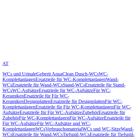
AT
WCs und Urinale
Geberit AquaClean Dusch-WCs
WC-
Komplettanlagen
Ersatzteile für WC-Komplettanlagen
Wand-
WCs
Ersatzteile für Wand-WCs
Stand-WCs
Ersatzteile für Stand-
WCs
WC-Aufsätze
Ersatzteile für WC-Aufsätze
Für WC-
Keramiken
Ersatzteile für Für WC-
Keramiken
Designplatten
Ersatzteile für Designplatten
Für WC-
Komplettanlagen
Ersatzteile für Für WC-Komplettanlagen
Für WC-
Aufsätze
Ersatzteile für Für WC-Aufsätze
Zubehör
Ersatzteile für
Zubehör
Für WC-Komplettanlagen
Für WC-Aufsätze
Ersatzteile für
Für WC-Aufsätze
Für WC-Aufsätze und WC-
Komplettanlagen
WCs
Verbrauchsmaterial
WCs und WC-Sitze
Wand-
WCs
Ersatzteile für Wand-WCs
Tiefspül-WCs
Ersatzteile für Tiefspül-