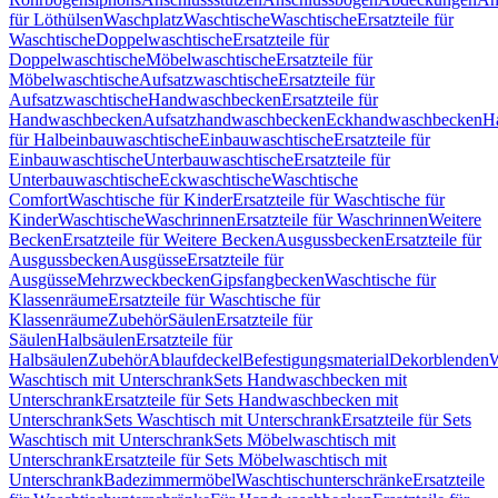
für Löthülsen
Waschplatz
Waschtische
Waschtische
Ersatzteile für
Waschtische
Doppelwaschtische
Ersatzteile für
Doppelwaschtische
Möbelwaschtische
Ersatzteile für
Möbelwaschtische
Aufsatzwaschtische
Ersatzteile für
Aufsatzwaschtische
Handwaschbecken
Ersatzteile für
Handwaschbecken
Aufsatzhandwaschbecken
Eckhandwaschbecken
H
für Halbeinbauwaschtische
Einbauwaschtische
Ersatzteile für
Einbauwaschtische
Unterbauwaschtische
Ersatzteile für
Unterbauwaschtische
Eckwaschtische
Waschtische
Comfort
Waschtische für Kinder
Ersatzteile für Waschtische für
Kinder
Waschtische
Waschrinnen
Ersatzteile für Waschrinnen
Weitere
Becken
Ersatzteile für Weitere Becken
Ausgussbecken
Ersatzteile für
Ausgussbecken
Ausgüsse
Ersatzteile für
Ausgüsse
Mehrzweckbecken
Gipsfangbecken
Waschtische für
Klassenräume
Ersatzteile für Waschtische für
Klassenräume
Zubehör
Säulen
Ersatzteile für
Säulen
Halbsäulen
Ersatzteile für
Halbsäulen
Zubehör
Ablaufdeckel
Befestigungsmaterial
Dekorblenden
W
Waschtisch mit Unterschrank
Sets Handwaschbecken mit
Unterschrank
Ersatzteile für Sets Handwaschbecken mit
Unterschrank
Sets Waschtisch mit Unterschrank
Ersatzteile für Sets
Waschtisch mit Unterschrank
Sets Möbelwaschtisch mit
Unterschrank
Ersatzteile für Sets Möbelwaschtisch mit
Unterschrank
Badezimmermöbel
Waschtischunterschränke
Ersatzteile