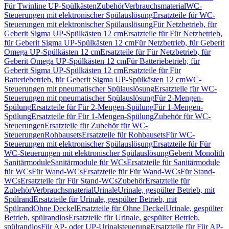
Für Twinline UP-Spülkästen
Zubehör
Verbrauchsmaterial
WC-
Steuerungen mit elektronischer Spülauslösung
Ersatzteile für WC-
Steuerungen mit elektronischer Spülauslösung
Für Netzbetrieb, für
Geberit Sigma UP-Spülkästen 12 cm
Ersatzteile für Für Netzbetrieb,
für Geberit Sigma UP-Spülkästen 12 cm
Für Netzbetrieb, für Geberit
Omega UP-Spülkästen 12 cm
Ersatzteile für Für Netzbetrieb, für
Geberit Omega UP-Spülkästen 12 cm
Für Batteriebetrieb, für
Geberit Sigma UP-Spülkästen 12 cm
Ersatzteile für Für
Batteriebetrieb, für Geberit Sigma UP-Spülkästen 12 cm
WC-
Steuerungen mit pneumatischer Spülauslösung
Ersatzteile für WC-
Steuerungen mit pneumatischer Spülauslösung
Für 2-Mengen-
Spülung
Ersatzteile für Für 2-Mengen-Spülung
Für 1-Mengen-
Spülung
Ersatzteile für Für 1-Mengen-Spülung
Zubehör für WC-
Steuerungen
Ersatzteile für Zubehör für WC-
Steuerungen
Rohbausets
Ersatzteile für Rohbausets
Für WC-
Steuerungen mit elektronischer Spülauslösung
Ersatzteile für Für
WC-Steuerungen mit elektronischer Spülauslösung
Geberit Monolith
Sanitärmodule
Sanitärmodule für WCs
Ersatzteile für Sanitärmodule
für WCs
Für Wand-WCs
Ersatzteile für Für Wand-WCs
Für Stand-
WCs
Ersatzteile für Für Stand-WCs
Zubehör
Ersatzteile für
Zubehör
Verbrauchsmaterial
Urinale
Urinale, gespülter Betrieb, mit
Spülrand
Ersatzteile für Urinale, gespülter Betrieb, mit
Spülrand
Ohne Deckel
Ersatzteile für Ohne Deckel
Urinale, gespülter
Betrieb, spülrandlos
Ersatzteile für Urinale, gespülter Betrieb,
spülrandlos
Für AP- oder UP-Urinalsteuerung
Ersatzteile für Für AP-