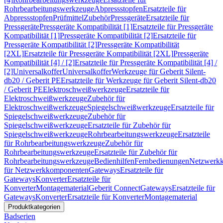
Rohrbearbeitungswerkzeuge
Abpressstopfen
Ersatzteile für
Abpressstopfen
Prüfmittel
Zubehör
Pressgeräte
Ersatzteile für
Pressgeräte
Pressgeräte Kompatibilität [1]
Ersatzteile für Pressgeräte
Kompatibilität [1]
Pressgeräte Kompatibilität [2]
Ersatzteile für
Pressgeräte Kompatibilität [2]
Pressgeräte Kompatibilität
[2XL]
Ersatzteile für Pressgeräte Kompatibilität [2XL]
Pressgeräte
Kompatibilität [4] / [2]
Ersatzteile für Pressgeräte Kompatibilität [4] /
[2]
Universalkoffer
Universalkoffer
Werkzeuge für Geberit Silent-
db20 / Geberit PE
Ersatzteile für Werkzeuge für Geberit Silent-db20
/ Geberit PE
Elektroschweißwerkzeuge
Ersatzteile für
Elektroschweißwerkzeuge
Zubehör für
Elektroschweißwerkzeuge
Spiegelschweißwerkzeuge
Ersatzteile für
Spiegelschweißwerkzeuge
Zubehör für
Spiegelschweißwerkzeuge
Ersatzteile für Zubehör für
Spiegelschweißwerkzeuge
Rohrbearbeitungswerkzeuge
Ersatzteile
für Rohrbearbeitungswerkzeuge
Zubehör für
Rohrbearbeitungswerkzeuge
Ersatzteile für Zubehör für
Rohrbearbeitungswerkzeuge
Bedienhilfen
Fernbedienungen
Netzwerk
für Netzwerkkomponenten
Gateways
Ersatzteile für
Gateways
Konverter
Ersatzteile für
Konverter
Montagematerial
Geberit Connect
Gateways
Ersatzteile für
Gateways
Konverter
Ersatzteile für Konverter
Montagematerial
Produktkategorien
Badserien