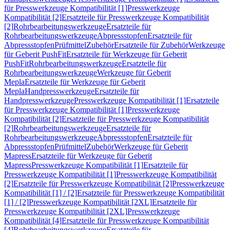
für Presswerkzeuge Kompatibilität [1]
Presswerkzeuge
Kompatibilität [2]
Ersatzteile für Presswerkzeuge Kompatibilität
[2]
Rohrbearbeitungswerkzeuge
Ersatzteile für
Rohrbearbeitungswerkzeuge
Abpressstopfen
Ersatzteile für
Abpressstopfen
Prüfmittel
Zubehör
Ersatzteile für Zubehör
Werkzeuge
für Geberit PushFit
Ersatzteile für Werkzeuge für Geberit
PushFit
Rohrbearbeitungswerkzeuge
Ersatzteile für
Rohrbearbeitungswerkzeuge
Werkzeuge für Geberit
Mepla
Ersatzteile für Werkzeuge für Geberit
Mepla
Handpresswerkzeuge
Ersatzteile für
Handpresswerkzeuge
Presswerkzeuge Kompatibilität [1]
Ersatzteile
für Presswerkzeuge Kompatibilität [1]
Presswerkzeuge
Kompatibilität [2]
Ersatzteile für Presswerkzeuge Kompatibilität
[2]
Rohrbearbeitungswerkzeuge
Ersatzteile für
Rohrbearbeitungswerkzeuge
Abpressstopfen
Ersatzteile für
Abpressstopfen
Prüfmittel
Zubehör
Werkzeuge für Geberit
Mapress
Ersatzteile für Werkzeuge für Geberit
Mapress
Presswerkzeuge Kompatibilität [1]
Ersatzteile für
Presswerkzeuge Kompatibilität [1]
Presswerkzeuge Kompatibilität
[2]
Ersatzteile für Presswerkzeuge Kompatibilität [2]
Presswerkzeuge
Kompatibilität [1] / [2]
Ersatzteile für Presswerkzeuge Kompatibilität
[1] / [2]
Presswerkzeuge Kompatibilität [2XL]
Ersatzteile für
Presswerkzeuge Kompatibilität [2XL]
Presswerkzeuge
Kompatibilität [4]
Ersatzteile für Presswerkzeuge Kompatibilität
[4]
Rohrbearbeitungswerkzeuge
Ersatzteile für