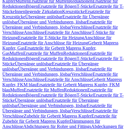
Kupfer
Muffen
Ersatzteile für Muffen
Reduktionen
Ersatzteile für
Reduktionen
Bögen
Ersatzteile für Bögen
T-Stücke
Ersatzteile für T-
Stücke
Innenliegende Zirkulation
Kreuzstücke
Ersatzteile für
Kreuzstücke
Übergänge unlösbar
Ersatzteile für Übergänge
unlösbar
Übergänge und Verbindungen, lösbar
Ersatzteile für
Übergänge und Verbindungen, lösbar
Verschlüsse
Ersatzteile für
Verschlüsse
Anschlüsse
Ersatzteile für Anschlüsse
T-Stücke für
Heizung
Ersatzteile für T-Stücke für Heizung
Anschlüsse für
Heizung
Ersatzteile für Anschlüsse für Heizung
Geberit Mapress
Kupfer, Gas
Ersatzteile für Geberit Mapress Kupfer,
Gas
Muffen
Ersatzteile für Muffen
Reduktionen
Ersatzteile für
Reduktionen
Bögen
Ersatzteile für Bögen
T-Stücke
Ersatzteile für T-
Stücke
Übergänge unlösbar
Ersatzteile für Übergänge
unlösbar
Übergänge und Verbindungen, lösbar
Ersatzteile für
Übergänge und Verbindungen, lösbar
Verschlüsse
Ersatzteile für
Verschlüsse
Anschlüsse
Ersatzteile für Anschlüsse
Geberit Mapress
Kupfer, FKM blau
Ersatzteile für Geberit Mapress Kupfer, FKM
blau
Muffen
Ersatzteile für Muffen
Reduktionen
Ersatzteile für
Reduktionen
Bögen
Ersatzteile für Bögen
T-Stücke
Ersatzteile für T-
Stücke
Übergänge unlösbar
Ersatzteile für Übergänge
unlösbar
Übergänge und Verbindungen, lösbar
Ersatzteile für
Übergänge und Verbindungen, lösbar
Verschlüsse
Ersatzteile für
Verschlüsse
Zubehör für Geberit Mapress Kupfer
Ersatzteile für
Zubehör für Geberit Mapress Kupfer
Dämmungen für
Anschlüsse
Abdichtungen für Rohre und Fittings
Abdeckungen für