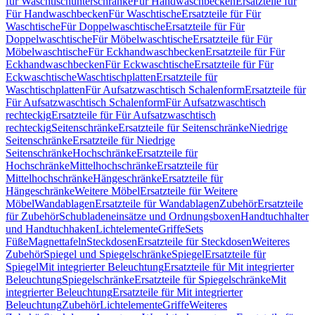
für Waschtischunterschränke
Für Handwaschbecken
Ersatzteile für
Für Handwaschbecken
Für Waschtische
Ersatzteile für Für
Waschtische
Für Doppelwaschtische
Ersatzteile für Für
Doppelwaschtische
Für Möbelwaschtische
Ersatzteile für Für
Möbelwaschtische
Für Eckhandwaschbecken
Ersatzteile für Für
Eckhandwaschbecken
Für Eckwaschtische
Ersatzteile für Für
Eckwaschtische
Waschtischplatten
Ersatzteile für
Waschtischplatten
Für Aufsatzwaschtisch Schalenform
Ersatzteile für
Für Aufsatzwaschtisch Schalenform
Für Aufsatzwaschtisch
rechteckig
Ersatzteile für Für Aufsatzwaschtisch
rechteckig
Seitenschränke
Ersatzteile für Seitenschränke
Niedrige
Seitenschränke
Ersatzteile für Niedrige
Seitenschränke
Hochschränke
Ersatzteile für
Hochschränke
Mittelhochschränke
Ersatzteile für
Mittelhochschränke
Hängeschränke
Ersatzteile für
Hängeschränke
Weitere Möbel
Ersatzteile für Weitere
Möbel
Wandablagen
Ersatzteile für Wandablagen
Zubehör
Ersatzteile
für Zubehör
Schubladeneinsätze und Ordnungsboxen
Handtuchhalter
und Handtuchhaken
Lichtelemente
Griffe
Sets
Füße
Magnettafeln
Steckdosen
Ersatzteile für Steckdosen
Weiteres
Zubehör
Spiegel und Spiegelschränke
Spiegel
Ersatzteile für
Spiegel
Mit integrierter Beleuchtung
Ersatzteile für Mit integrierter
Beleuchtung
Spiegelschränke
Ersatzteile für Spiegelschränke
Mit
integrierter Beleuchtung
Ersatzteile für Mit integrierter
Beleuchtung
Zubehör
Lichtelemente
Griffe
Weiteres