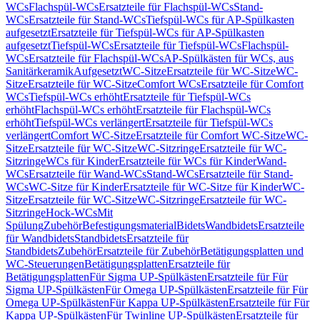
WCs
Flachspül-WCs
Ersatzteile für Flachspül-WCs
Stand-
WCs
Ersatzteile für Stand-WCs
Tiefspül-WCs für AP-Spülkasten
aufgesetzt
Ersatzteile für Tiefspül-WCs für AP-Spülkasten
aufgesetzt
Tiefspül-WCs
Ersatzteile für Tiefspül-WCs
Flachspül-
WCs
Ersatzteile für Flachspül-WCs
AP-Spülkästen für WCs, aus
Sanitärkeramik
Aufgesetzt
WC-Sitze
Ersatzteile für WC-Sitze
WC-
Sitze
Ersatzteile für WC-Sitze
Comfort WCs
Ersatzteile für Comfort
WCs
Tiefspül-WCs erhöht
Ersatzteile für Tiefspül-WCs
erhöht
Flachspül-WCs erhöht
Ersatzteile für Flachspül-WCs
erhöht
Tiefspül-WCs verlängert
Ersatzteile für Tiefspül-WCs
verlängert
Comfort WC-Sitze
Ersatzteile für Comfort WC-Sitze
WC-
Sitze
Ersatzteile für WC-Sitze
WC-Sitzringe
Ersatzteile für WC-
Sitzringe
WCs für Kinder
Ersatzteile für WCs für Kinder
Wand-
WCs
Ersatzteile für Wand-WCs
Stand-WCs
Ersatzteile für Stand-
WCs
WC-Sitze für Kinder
Ersatzteile für WC-Sitze für Kinder
WC-
Sitze
Ersatzteile für WC-Sitze
WC-Sitzringe
Ersatzteile für WC-
Sitzringe
Hock-WCs
Mit
Spülung
Zubehör
Befestigungsmaterial
Bidets
Wandbidets
Ersatzteile
für Wandbidets
Standbidets
Ersatzteile für
Standbidets
Zubehör
Ersatzteile für Zubehör
Betätigungsplatten und
WC-Steuerungen
Betätigungsplatten
Ersatzteile für
Betätigungsplatten
Für Sigma UP-Spülkästen
Ersatzteile für Für
Sigma UP-Spülkästen
Für Omega UP-Spülkästen
Ersatzteile für Für
Omega UP-Spülkästen
Für Kappa UP-Spülkästen
Ersatzteile für Für
Kappa UP-Spülkästen
Für Twinline UP-Spülkästen
Ersatzteile für