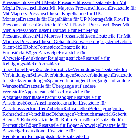
Pressanschlüssen
Mit Mepla Pressanschlüssen
Ersatzteile für Mit
Mepla Pressanschlüssen
Mit Mapress Pressanschlüssen
Ersatzteile für
Mit Mapress Pressanschlüssen
Kugelhähne für UP-
Montage
Ersatzteile für Kugelhähne für UP-Montage
Mit FlowFit
Pressanschlüssen
Ersatzteile für Mit FlowFit Pressanschlüssen
Mit
Mepla Pressanschlüssen
Ersatzteile für Mit Mepla
Pressanschlüssen
Mit Mapress Pressanschlüssen
Ersatzteile für Mit
Mapress Pressanschlüssen
Gebäude-Entwässerungssysteme
Geberit
Silent-db20
Rohre
Formstücke
Ersatzteile für
Formstücke
Bögen
Abzweige
Ersatzteile für
Abzweige
Reduktionen
Reinigungsstücke
Ersatzteile für
Reinigungsstücke
Formstücke
SuperTube
Bögen
Sonderformstücke
Verbindungen
Ersatzteile für
Verbindungen
Schweißverbindungen
Steckverbindungen
Ersatzteile
für Steckverbindungen
Spannverbindungen
Übergänge auf andere
Werkstoffe
Ersatzteile für Übergänge auf andere
Werkstoffe
Apparateanschlüsse
Ersatzteile für
Apparateanschlüsse
Anschlussbögen
Ersatzteile für
Anschlussbögen
Anschlusssteckmuffen
Ersatzteile für
Anschlusssteckmuffen
Zubehör
Rohrschellen
Befestigungen für
Rohrschellen
Verschlüsse
Dichtungen
Verbrauchsmaterial
Geberit
Silent-PP
Rohre
Ersatzteile für Rohre
Formstücke
Ersatzteile für
Formstücke
Bögen
Ersatzteile für Bögen
Abzweige
Ersatzteile für
Abzweige
Reduktionen
Ersatzteile für
Reduktionen
Reinigungsstücke
Ersatzteile für