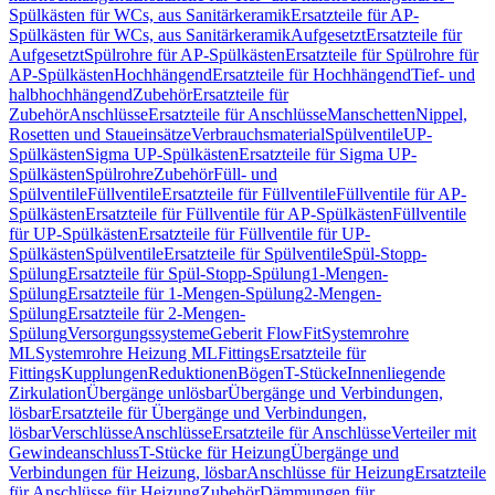
Spülkästen für WCs, aus Sanitärkeramik
Ersatzteile für AP-
Spülkästen für WCs, aus Sanitärkeramik
Aufgesetzt
Ersatzteile für
Aufgesetzt
Spülrohre für AP-Spülkästen
Ersatzteile für Spülrohre für
AP-Spülkästen
Hochhängend
Ersatzteile für Hochhängend
Tief- und
halbhochhängend
Zubehör
Ersatzteile für
Zubehör
Anschlüsse
Ersatzteile für Anschlüsse
Manschetten
Nippel,
Rosetten und Staueinsätze
Verbrauchsmaterial
Spülventile
UP-
Spülkästen
Sigma UP-Spülkästen
Ersatzteile für Sigma UP-
Spülkästen
Spülrohre
Zubehör
Füll- und
Spülventile
Füllventile
Ersatzteile für Füllventile
Füllventile für AP-
Spülkästen
Ersatzteile für Füllventile für AP-Spülkästen
Füllventile
für UP-Spülkästen
Ersatzteile für Füllventile für UP-
Spülkästen
Spülventile
Ersatzteile für Spülventile
Spül-Stopp-
Spülung
Ersatzteile für Spül-Stopp-Spülung
1-Mengen-
Spülung
Ersatzteile für 1-Mengen-Spülung
2-Mengen-
Spülung
Ersatzteile für 2-Mengen-
Spülung
Versorgungssysteme
Geberit FlowFit
Systemrohre
ML
Systemrohre Heizung ML
Fittings
Ersatzteile für
Fittings
Kupplungen
Reduktionen
Bögen
T-Stücke
Innenliegende
Zirkulation
Übergänge unlösbar
Übergänge und Verbindungen,
lösbar
Ersatzteile für Übergänge und Verbindungen,
lösbar
Verschlüsse
Anschlüsse
Ersatzteile für Anschlüsse
Verteiler mit
Gewindeanschluss
T-Stücke für Heizung
Übergänge und
Verbindungen für Heizung, lösbar
Anschlüsse für Heizung
Ersatzteile
für Anschlüsse für Heizung
Zubehör
Dämmungen für