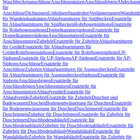
Waschbeckenanschlüsse
Anschlussstutzen
Anschlussbögen
Abdeckung
für
Anschlüsse
Dichtungen
Löthülsen
Standrohre
Verlängerungen
Wandeinb
für Wandeinbaukästen
Ablaufgarnituren für Spülbecken
Ersatzteile
für Ablaufgarnituren für Spülbecken
Rohrbogensiphons
Ersatzteile
für Rohrbogensiphons
Doppelkammersiphons
Ersatzteile für
Doppelkammersiphons
Anschlussstutzen
Ersatzteile für
Anschlussstutzen
Zubehör
Ersatzteile für Zubehör
Ablaufgarnituren
für Geräte
Ersatzteile für Ablaufgarnituren für
Geräte
Rohrbogensiphons
Ersatzteile für Rohrbogensiphons
UP-
Siphons
Ersatzteile für UP-Siphons
AP-Siphons
Ersatzteile für AP-
Siphons
Anschlüsse
Ersatzteile für
Anschlüsse
Zubehör
Ablaufgarnituren für Ausgussbecken
Ersatzteile
für Ablaufgarnituren für Ausgussbecken
Siphons
Ersatzteile für
Siphons
Anschlussbögen
Ersatzteile für
Anschlussbögen
Anschlussstutzen
Ersatzteile für
Anschlussstutzen
Ablaufventile
Ersatzteile für
Ablaufventile
Zubehör
Ersatzteile für Zubehör
Duschen und
Badewannen
Duschen
Bodenentwässerung für Duschen
Ersatzteile
für Bodenentwässerung für Duschen
Duschrinnen
Ersatzteile für
Duschrinnen
Zubehör für Duschrinnen
Ersatzteile für Zubehör für
Duschrinnen
Duschbodenabläufe
Ersatzteile für
Duschbodenabläufe
Zubehör für Duschbodenabläufe
Ersatzteile für
Zubehör für Duschbodenabläufe
Wandabläufe
Ersatzteile für
Wandabläufe
Zubehör für Wandabläufe
Ersatzteile für Zubehör für