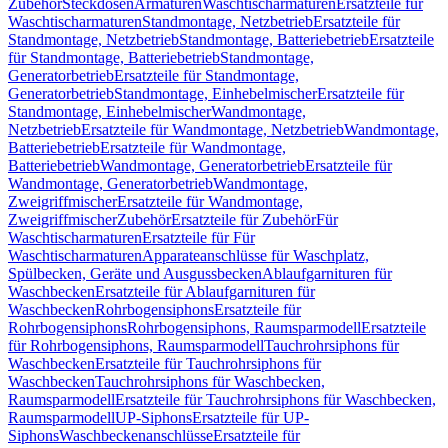
Zubehör
Steckdosen
Armaturen
Waschtischarmaturen
Ersatzteile für
Waschtischarmaturen
Standmontage, Netzbetrieb
Ersatzteile für
Standmontage, Netzbetrieb
Standmontage, Batteriebetrieb
Ersatzteile
für Standmontage, Batteriebetrieb
Standmontage,
Generatorbetrieb
Ersatzteile für Standmontage,
Generatorbetrieb
Standmontage, Einhebelmischer
Ersatzteile für
Standmontage, Einhebelmischer
Wandmontage,
Netzbetrieb
Ersatzteile für Wandmontage, Netzbetrieb
Wandmontage,
Batteriebetrieb
Ersatzteile für Wandmontage,
Batteriebetrieb
Wandmontage, Generatorbetrieb
Ersatzteile für
Wandmontage, Generatorbetrieb
Wandmontage,
Zweigriffmischer
Ersatzteile für Wandmontage,
Zweigriffmischer
Zubehör
Ersatzteile für Zubehör
Für
Waschtischarmaturen
Ersatzteile für Für
Waschtischarmaturen
Apparateanschlüsse für Waschplatz,
Spülbecken, Geräte und Ausgussbecken
Ablaufgarnituren für
Waschbecken
Ersatzteile für Ablaufgarnituren für
Waschbecken
Rohrbogensiphons
Ersatzteile für
Rohrbogensiphons
Rohrbogensiphons, Raumsparmodell
Ersatzteile
für Rohrbogensiphons, Raumsparmodell
Tauchrohrsiphons für
Waschbecken
Ersatzteile für Tauchrohrsiphons für
Waschbecken
Tauchrohrsiphons für Waschbecken,
Raumsparmodell
Ersatzteile für Tauchrohrsiphons für Waschbecken,
Raumsparmodell
UP-Siphons
Ersatzteile für UP-
Siphons
Waschbeckenanschlüsse
Ersatzteile für