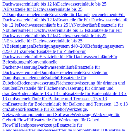
Dachwassereinläufe bis 12 l/s
Dachwassereinläufe bis 25
l/s
Ersatzteile für Dachwassereinläufe bis 25
l/s
Dampfsperrenelemente
Ersatzteile für Dampfsperrenelemente
Für
Dachwassereinläufe bis 12 l/s
Ersatzteile für Für Dachwassereinläufe
bis 12 l/s
Dachwassereinläufe bis 25 l/s
Notüberläufe
Ersatzteile für
Notüberläufe
Für Dachwassereinläufe bis 12 l/s
Ersatzteile für Für
Dachwassereinläufe bis 12 l/s
Dachwassereinläufe bis 25
l/s
Ersatzteile für Dachwassereinläufe bis 25
l/s
Befestigungen
Befestigungssystem d40–200
Befestigungssystem
d250–315
Zubehör
Ersatzteile für Zubehör
Für
Dachwassereinläufe
Ersatzteile für Für Dachwassereinläufe
Für
Befestigungen
Konventionelle
Dachentwässerung
Dachwassereinläufe
Ersatzteile für
Dachwassereinläufe
Dampfsperrenelemente
Ersatzteile für
Dampfsperrenelemente
Zubehör
Ersatzteile für
Zubehör
Bodenentwässerung
Flächenentwässerung für drinnen und
draußen
Ersatzteile für Flächenentwässerung für drinnen und
draußen
Bodenabläufe 13 x 13 cm
Ersatzteile für Bodenabläufe 13 x
13 cm
Bodeneinläufe für Balkone und Terrassen, 13 x 13
cm
Ersatzteile für Bodeneinläufe für Balkone und Terrassen, 13 x 13
cm
Zubehör
Ersatzteile für Zubehör
Werkzeuge,
Netzwerkkomponenten und Software
Werkzeuge
Werkzeuge für
Geberit FlowFit
Ersatzteile für Werkzeuge für Geberit
FlowFit
Handpresswerkzeuge
Ersatzteile für
Handpresswerkzeuge
Presswerkzeuge Kompatibilität [1]
Ersatzteile