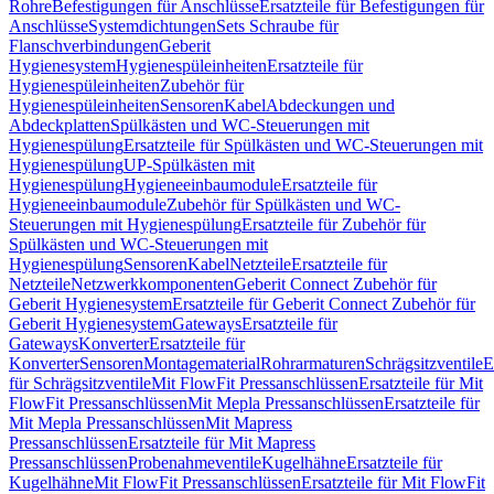
Rohre
Befestigungen für Anschlüsse
Ersatzteile für Befestigungen für
Anschlüsse
Systemdichtungen
Sets Schraube für
Flanschverbindungen
Geberit
Hygienesystem
Hygienespüleinheiten
Ersatzteile für
Hygienespüleinheiten
Zubehör für
Hygienespüleinheiten
Sensoren
Kabel
Abdeckungen und
Abdeckplatten
Spülkästen und WC-Steuerungen mit
Hygienespülung
Ersatzteile für Spülkästen und WC-Steuerungen mit
Hygienespülung
UP-Spülkästen mit
Hygienespülung
Hygieneeinbaumodule
Ersatzteile für
Hygieneeinbaumodule
Zubehör für Spülkästen und WC-
Steuerungen mit Hygienespülung
Ersatzteile für Zubehör für
Spülkästen und WC-Steuerungen mit
Hygienespülung
Sensoren
Kabel
Netzteile
Ersatzteile für
Netzteile
Netzwerkkomponenten
Geberit Connect Zubehör für
Geberit Hygienesystem
Ersatzteile für Geberit Connect Zubehör für
Geberit Hygienesystem
Gateways
Ersatzteile für
Gateways
Konverter
Ersatzteile für
Konverter
Sensoren
Montagematerial
Rohrarmaturen
Schrägsitzventile
E
für Schrägsitzventile
Mit FlowFit Pressanschlüssen
Ersatzteile für Mit
FlowFit Pressanschlüssen
Mit Mepla Pressanschlüssen
Ersatzteile für
Mit Mepla Pressanschlüssen
Mit Mapress
Pressanschlüssen
Ersatzteile für Mit Mapress
Pressanschlüssen
Probenahmeventile
Kugelhähne
Ersatzteile für
Kugelhähne
Mit FlowFit Pressanschlüssen
Ersatzteile für Mit FlowFit