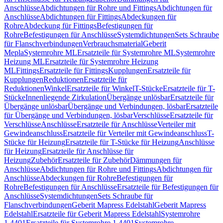
Anschlüsse
Abdichtungen für Rohre und Fittings
Abdichtungen für
Anschlüsse
Abdichtungen für Fittings
Abdeckungen für
Rohre
Abdeckung für Fittings
Befestigungen für
Rohre
Befestigungen für Anschlüsse
Systemdichtungen
Sets Schraube
für Flanschverbindungen
Verbrauchsmaterial
Geberit
Mepla
Systemrohre ML
Ersatzteile für Systemrohre ML
Systemrohre
Heizung ML
Ersatzteile für Systemrohre Heizung
ML
Fittings
Ersatzteile für Fittings
Kupplungen
Ersatzteile für
Kupplungen
Reduktionen
Ersatzteile für
Reduktionen
Winkel
Ersatzteile für Winkel
T-Stücke
Ersatzteile für T-
Stücke
Innenliegende Zirkulation
Übergänge unlösbar
Ersatzteile für
Übergänge unlösbar
Übergänge und Verbindungen, lösbar
Ersatzteile
für Übergänge und Verbindungen, lösbar
Verschlüsse
Ersatzteile für
Verschlüsse
Anschlüsse
Ersatzteile für Anschlüsse
Verteiler mit
Gewindeanschluss
Ersatzteile für Verteiler mit Gewindeanschluss
T-
Stücke für Heizung
Ersatzteile für T-Stücke für Heizung
Anschlüsse
für Heizung
Ersatzteile für Anschlüsse für
Heizung
Zubehör
Ersatzteile für Zubehör
Dämmungen für
Anschlüsse
Abdichtungen für Rohre und Fittings
Abdichtungen für
Anschlüsse
Abdeckungen für Rohre
Befestigungen für
Rohre
Befestigungen für Anschlüsse
Ersatzteile für Befestigungen für
Anschlüsse
Systemdichtungen
Sets Schraube für
Flanschverbindungen
Geberit Mapress Edelstahl
Geberit Mapress
Edelstahl
Ersatzteile für Geberit Mapress Edelstahl
Systemrohre
1.4401
Ersatzteile für Systemrohre 1.4401
Systemrohre