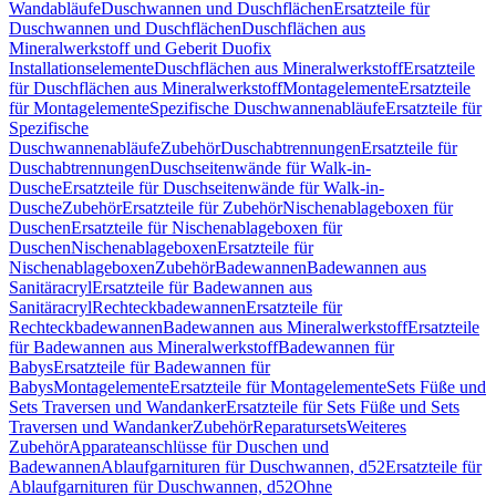
Wandabläufe
Duschwannen und Duschflächen
Ersatzteile für
Duschwannen und Duschflächen
Duschflächen aus
Mineralwerkstoff und Geberit Duofix
Installationselemente
Duschflächen aus Mineralwerkstoff
Ersatzteile
für Duschflächen aus Mineralwerkstoff
Montagelemente
Ersatzteile
für Montagelemente
Spezifische Duschwannenabläufe
Ersatzteile für
Spezifische
Duschwannenabläufe
Zubehör
Duschabtrennungen
Ersatzteile für
Duschabtrennungen
Duschseitenwände für Walk-in-
Dusche
Ersatzteile für Duschseitenwände für Walk-in-
Dusche
Zubehör
Ersatzteile für Zubehör
Nischenablageboxen für
Duschen
Ersatzteile für Nischenablageboxen für
Duschen
Nischenablageboxen
Ersatzteile für
Nischenablageboxen
Zubehör
Badewannen
Badewannen aus
Sanitäracryl
Ersatzteile für Badewannen aus
Sanitäracryl
Rechteckbadewannen
Ersatzteile für
Rechteckbadewannen
Badewannen aus Mineralwerkstoff
Ersatzteile
für Badewannen aus Mineralwerkstoff
Badewannen für
Babys
Ersatzteile für Badewannen für
Babys
Montagelemente
Ersatzteile für Montagelemente
Sets Füße und
Sets Traversen und Wandanker
Ersatzteile für Sets Füße und Sets
Traversen und Wandanker
Zubehör
Reparatursets
Weiteres
Zubehör
Apparateanschlüsse für Duschen und
Badewannen
Ablaufgarnituren für Duschwannen, d52
Ersatzteile für
Ablaufgarnituren für Duschwannen, d52
Ohne