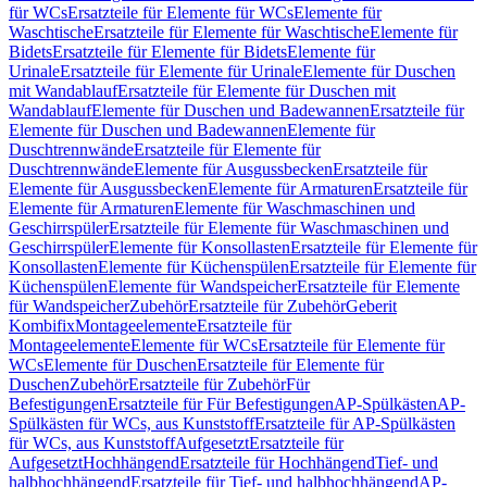
für WCs
Ersatzteile für Elemente für WCs
Elemente für
Waschtische
Ersatzteile für Elemente für Waschtische
Elemente für
Bidets
Ersatzteile für Elemente für Bidets
Elemente für
Urinale
Ersatzteile für Elemente für Urinale
Elemente für Duschen
mit Wandablauf
Ersatzteile für Elemente für Duschen mit
Wandablauf
Elemente für Duschen und Badewannen
Ersatzteile für
Elemente für Duschen und Badewannen
Elemente für
Duschtrennwände
Ersatzteile für Elemente für
Duschtrennwände
Elemente für Ausgussbecken
Ersatzteile für
Elemente für Ausgussbecken
Elemente für Armaturen
Ersatzteile für
Elemente für Armaturen
Elemente für Waschmaschinen und
Geschirrspüler
Ersatzteile für Elemente für Waschmaschinen und
Geschirrspüler
Elemente für Konsollasten
Ersatzteile für Elemente für
Konsollasten
Elemente für Küchenspülen
Ersatzteile für Elemente für
Küchenspülen
Elemente für Wandspeicher
Ersatzteile für Elemente
für Wandspeicher
Zubehör
Ersatzteile für Zubehör
Geberit
Kombifix
Montageelemente
Ersatzteile für
Montageelemente
Elemente für WCs
Ersatzteile für Elemente für
WCs
Elemente für Duschen
Ersatzteile für Elemente für
Duschen
Zubehör
Ersatzteile für Zubehör
Für
Befestigungen
Ersatzteile für Für Befestigungen
AP-Spülkästen
AP-
Spülkästen für WCs, aus Kunststoff
Ersatzteile für AP-Spülkästen
für WCs, aus Kunststoff
Aufgesetzt
Ersatzteile für
Aufgesetzt
Hochhängend
Ersatzteile für Hochhängend
Tief- und
halbhochhängend
Ersatzteile für Tief- und halbhochhängend
AP-