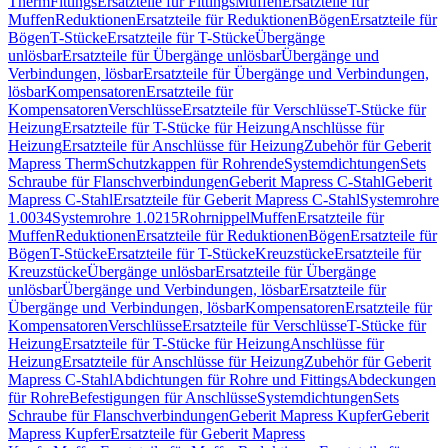
Therm
Fittings
Ersatzteile für Fittings
Muffen
Ersatzteile für
Muffen
Reduktionen
Ersatzteile für Reduktionen
Bögen
Ersatzteile für
Bögen
T-Stücke
Ersatzteile für T-Stücke
Übergänge
unlösbar
Ersatzteile für Übergänge unlösbar
Übergänge und
Verbindungen, lösbar
Ersatzteile für Übergänge und Verbindungen,
lösbar
Kompensatoren
Ersatzteile für
Kompensatoren
Verschlüsse
Ersatzteile für Verschlüsse
T-Stücke für
Heizung
Ersatzteile für T-Stücke für Heizung
Anschlüsse für
Heizung
Ersatzteile für Anschlüsse für Heizung
Zubehör für Geberit
Mapress Therm
Schutzkappen für Rohrende
Systemdichtungen
Sets
Schraube für Flanschverbindungen
Geberit Mapress C-Stahl
Geberit
Mapress C-Stahl
Ersatzteile für Geberit Mapress C-Stahl
Systemrohre
1.0034
Systemrohre 1.0215
Rohrnippel
Muffen
Ersatzteile für
Muffen
Reduktionen
Ersatzteile für Reduktionen
Bögen
Ersatzteile für
Bögen
T-Stücke
Ersatzteile für T-Stücke
Kreuzstücke
Ersatzteile für
Kreuzstücke
Übergänge unlösbar
Ersatzteile für Übergänge
unlösbar
Übergänge und Verbindungen, lösbar
Ersatzteile für
Übergänge und Verbindungen, lösbar
Kompensatoren
Ersatzteile für
Kompensatoren
Verschlüsse
Ersatzteile für Verschlüsse
T-Stücke für
Heizung
Ersatzteile für T-Stücke für Heizung
Anschlüsse für
Heizung
Ersatzteile für Anschlüsse für Heizung
Zubehör für Geberit
Mapress C-Stahl
Abdichtungen für Rohre und Fittings
Abdeckungen
für Rohre
Befestigungen für Anschlüsse
Systemdichtungen
Sets
Schraube für Flanschverbindungen
Geberit Mapress Kupfer
Geberit
Mapress Kupfer
Ersatzteile für Geberit Mapress