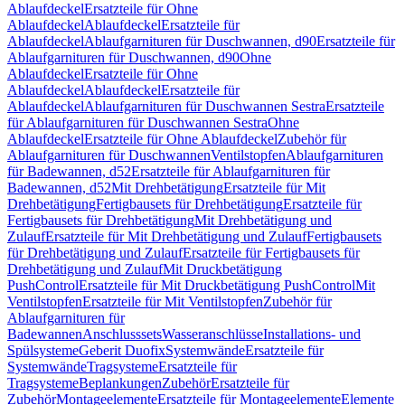
Ablaufdeckel
Ersatzteile für Ohne
Ablaufdeckel
Ablaufdeckel
Ersatzteile für
Ablaufdeckel
Ablaufgarnituren für Duschwannen, d90
Ersatzteile für
Ablaufgarnituren für Duschwannen, d90
Ohne
Ablaufdeckel
Ersatzteile für Ohne
Ablaufdeckel
Ablaufdeckel
Ersatzteile für
Ablaufdeckel
Ablaufgarnituren für Duschwannen Sestra
Ersatzteile
für Ablaufgarnituren für Duschwannen Sestra
Ohne
Ablaufdeckel
Ersatzteile für Ohne Ablaufdeckel
Zubehör für
Ablaufgarnituren für Duschwannen
Ventilstopfen
Ablaufgarnituren
für Badewannen, d52
Ersatzteile für Ablaufgarnituren für
Badewannen, d52
Mit Drehbetätigung
Ersatzteile für Mit
Drehbetätigung
Fertigbausets für Drehbetätigung
Ersatzteile für
Fertigbausets für Drehbetätigung
Mit Drehbetätigung und
Zulauf
Ersatzteile für Mit Drehbetätigung und Zulauf
Fertigbausets
für Drehbetätigung und Zulauf
Ersatzteile für Fertigbausets für
Drehbetätigung und Zulauf
Mit Druckbetätigung
PushControl
Ersatzteile für Mit Druckbetätigung PushControl
Mit
Ventilstopfen
Ersatzteile für Mit Ventilstopfen
Zubehör für
Ablaufgarnituren für
Badewannen
Anschlusssets
Wasseranschlüsse
Installations- und
Spülsysteme
Geberit Duofix
Systemwände
Ersatzteile für
Systemwände
Tragsysteme
Ersatzteile für
Tragsysteme
Beplankungen
Zubehör
Ersatzteile für
Zubehör
Montageelemente
Ersatzteile für Montageelemente
Elemente