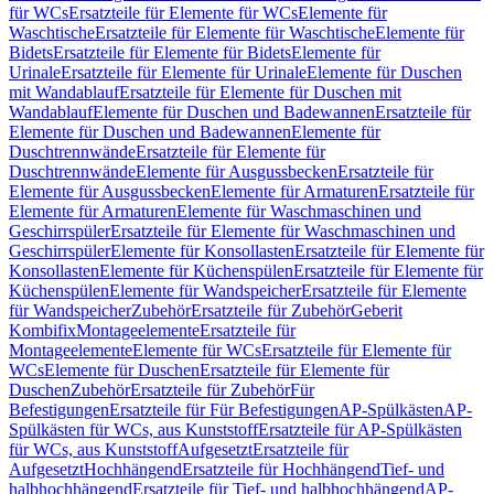
für WCs
Ersatzteile für Elemente für WCs
Elemente für
Waschtische
Ersatzteile für Elemente für Waschtische
Elemente für
Bidets
Ersatzteile für Elemente für Bidets
Elemente für
Urinale
Ersatzteile für Elemente für Urinale
Elemente für Duschen
mit Wandablauf
Ersatzteile für Elemente für Duschen mit
Wandablauf
Elemente für Duschen und Badewannen
Ersatzteile für
Elemente für Duschen und Badewannen
Elemente für
Duschtrennwände
Ersatzteile für Elemente für
Duschtrennwände
Elemente für Ausgussbecken
Ersatzteile für
Elemente für Ausgussbecken
Elemente für Armaturen
Ersatzteile für
Elemente für Armaturen
Elemente für Waschmaschinen und
Geschirrspüler
Ersatzteile für Elemente für Waschmaschinen und
Geschirrspüler
Elemente für Konsollasten
Ersatzteile für Elemente für
Konsollasten
Elemente für Küchenspülen
Ersatzteile für Elemente für
Küchenspülen
Elemente für Wandspeicher
Ersatzteile für Elemente
für Wandspeicher
Zubehör
Ersatzteile für Zubehör
Geberit
Kombifix
Montageelemente
Ersatzteile für
Montageelemente
Elemente für WCs
Ersatzteile für Elemente für
WCs
Elemente für Duschen
Ersatzteile für Elemente für
Duschen
Zubehör
Ersatzteile für Zubehör
Für
Befestigungen
Ersatzteile für Für Befestigungen
AP-Spülkästen
AP-
Spülkästen für WCs, aus Kunststoff
Ersatzteile für AP-Spülkästen
für WCs, aus Kunststoff
Aufgesetzt
Ersatzteile für
Aufgesetzt
Hochhängend
Ersatzteile für Hochhängend
Tief- und
halbhochhängend
Ersatzteile für Tief- und halbhochhängend
AP-