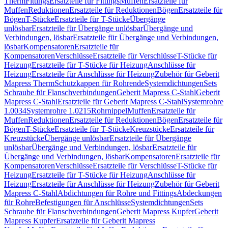
Therm
Fittings
Ersatzteile für Fittings
Muffen
Ersatzteile für
Muffen
Reduktionen
Ersatzteile für Reduktionen
Bögen
Ersatzteile für
Bögen
T-Stücke
Ersatzteile für T-Stücke
Übergänge
unlösbar
Ersatzteile für Übergänge unlösbar
Übergänge und
Verbindungen, lösbar
Ersatzteile für Übergänge und Verbindungen,
lösbar
Kompensatoren
Ersatzteile für
Kompensatoren
Verschlüsse
Ersatzteile für Verschlüsse
T-Stücke für
Heizung
Ersatzteile für T-Stücke für Heizung
Anschlüsse für
Heizung
Ersatzteile für Anschlüsse für Heizung
Zubehör für Geberit
Mapress Therm
Schutzkappen für Rohrende
Systemdichtungen
Sets
Schraube für Flanschverbindungen
Geberit Mapress C-Stahl
Geberit
Mapress C-Stahl
Ersatzteile für Geberit Mapress C-Stahl
Systemrohre
1.0034
Systemrohre 1.0215
Rohrnippel
Muffen
Ersatzteile für
Muffen
Reduktionen
Ersatzteile für Reduktionen
Bögen
Ersatzteile für
Bögen
T-Stücke
Ersatzteile für T-Stücke
Kreuzstücke
Ersatzteile für
Kreuzstücke
Übergänge unlösbar
Ersatzteile für Übergänge
unlösbar
Übergänge und Verbindungen, lösbar
Ersatzteile für
Übergänge und Verbindungen, lösbar
Kompensatoren
Ersatzteile für
Kompensatoren
Verschlüsse
Ersatzteile für Verschlüsse
T-Stücke für
Heizung
Ersatzteile für T-Stücke für Heizung
Anschlüsse für
Heizung
Ersatzteile für Anschlüsse für Heizung
Zubehör für Geberit
Mapress C-Stahl
Abdichtungen für Rohre und Fittings
Abdeckungen
für Rohre
Befestigungen für Anschlüsse
Systemdichtungen
Sets
Schraube für Flanschverbindungen
Geberit Mapress Kupfer
Geberit
Mapress Kupfer
Ersatzteile für Geberit Mapress