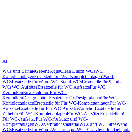
AT
WCs und Urinale
Geberit AquaClean Dusch-WCs
WC-
Komplettanlagen
Ersatzteile für WC-Komplettanlagen
Wand-
WCs
Ersatzteile für Wand-WCs
Stand-WCs
Ersatzteile für Stand-
WCs
WC-Aufsätze
Ersatzteile für WC-Aufsätze
Für WC-
Keramiken
Ersatzteile für Für WC-
Keramiken
Designplatten
Ersatzteile für Designplatten
Für WC-
Komplettanlagen
Ersatzteile für Für WC-Komplettanlagen
Für WC-
Aufsätze
Ersatzteile für Für WC-Aufsätze
Zubehör
Ersatzteile für
Zubehör
Für WC-Komplettanlagen
Für WC-Aufsätze
Ersatzteile für
Für WC-Aufsätze
Für WC-Aufsätze und WC-
Komplettanlagen
WCs
Verbrauchsmaterial
WCs und WC-Sitze
Wand-
WCs
Ersatzteile für Wand-WCs
Tiefspül-WCs
Ersatzteile für Tiefspül-