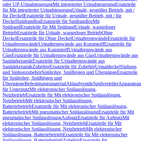
oder UP-Urinalsteuerung
Mit integrierter Urinalsteuerung
Ersatzteile
für Mit integrierter Urinalsteuerung
Urinale, gespülter Betrieb, mit /
für Deckel
Ersatzteile für Urinale, gespülter Betrieb, mit / für
Deckel
Spülrandlos
Ersatzteile für Spülrandlos
Mit
Spülrand
Ersatzteile für Mit Spülrand
Urinale, wasserloser
Betrieb
Ersatzteile für Urinale, wasserloser Betrieb
Ohne
Deckel
Ersatzteile für Ohne Deckel
Urinaltrennwände
Ersatzteile für
Urinaltrennwände
Urinaltrennwände aus Kunststoff
Ersatzteile für
Urinaltrennwände aus Kunststoff
Urinaltrennwände aus
Glas
Ersatzteile für Urinaltrennwände aus Glas
Urinaltrennwände aus
Sanitärkeramik
Ersatzteile für Urinaltrennwände aus
Sanitärkeramik
Zubehör
Ersatzteile für Zubehör
Urinaldeckel
Siphons
und Siphonzubehör
Spülrohre, Spülbögen und Übergänge
Ersatzteile
für Spülrohre, Spülbögen und
Übergänge
Befestigungsmaterial
Ablaufventile
Spülverteiler
Apparatean
für Unterputz
Mit elektronischer Spülauslösung,
Netzbetrieb
Ersatzteile für Mit elektronischer Spülauslösung,
Netzbetrieb
Mit elektronischer Spülauslösung,
Batteriebetrieb
Ersatzteile für Mit elektronischer Spülauslösung,
Batteriebetrieb
Mit pneumatischer Spülauslösung
Ersatzteile für Mit
pneumatischer Spülauslösung
Aufputz
Ersatzteile für Aufputz
Mit
elektronischer Spülauslösung, Netzbetrieb
Ersatzteile für Mit
elektronischer Spülauslösung, Netzbetrieb
Mit elektronischer
Spülauslösung, Batteriebetrieb
Ersatzteile für Mit elektronischer
Spülauslösung, Batteriebetrieb
Zubehör
Ersatzteile für