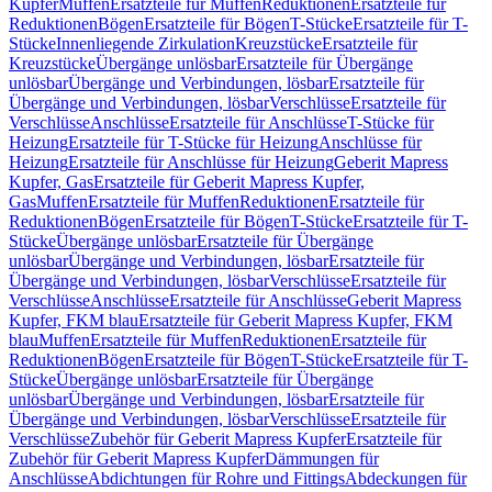
Kupfer
Muffen
Ersatzteile für Muffen
Reduktionen
Ersatzteile für
Reduktionen
Bögen
Ersatzteile für Bögen
T-Stücke
Ersatzteile für T-
Stücke
Innenliegende Zirkulation
Kreuzstücke
Ersatzteile für
Kreuzstücke
Übergänge unlösbar
Ersatzteile für Übergänge
unlösbar
Übergänge und Verbindungen, lösbar
Ersatzteile für
Übergänge und Verbindungen, lösbar
Verschlüsse
Ersatzteile für
Verschlüsse
Anschlüsse
Ersatzteile für Anschlüsse
T-Stücke für
Heizung
Ersatzteile für T-Stücke für Heizung
Anschlüsse für
Heizung
Ersatzteile für Anschlüsse für Heizung
Geberit Mapress
Kupfer, Gas
Ersatzteile für Geberit Mapress Kupfer,
Gas
Muffen
Ersatzteile für Muffen
Reduktionen
Ersatzteile für
Reduktionen
Bögen
Ersatzteile für Bögen
T-Stücke
Ersatzteile für T-
Stücke
Übergänge unlösbar
Ersatzteile für Übergänge
unlösbar
Übergänge und Verbindungen, lösbar
Ersatzteile für
Übergänge und Verbindungen, lösbar
Verschlüsse
Ersatzteile für
Verschlüsse
Anschlüsse
Ersatzteile für Anschlüsse
Geberit Mapress
Kupfer, FKM blau
Ersatzteile für Geberit Mapress Kupfer, FKM
blau
Muffen
Ersatzteile für Muffen
Reduktionen
Ersatzteile für
Reduktionen
Bögen
Ersatzteile für Bögen
T-Stücke
Ersatzteile für T-
Stücke
Übergänge unlösbar
Ersatzteile für Übergänge
unlösbar
Übergänge und Verbindungen, lösbar
Ersatzteile für
Übergänge und Verbindungen, lösbar
Verschlüsse
Ersatzteile für
Verschlüsse
Zubehör für Geberit Mapress Kupfer
Ersatzteile für
Zubehör für Geberit Mapress Kupfer
Dämmungen für
Anschlüsse
Abdichtungen für Rohre und Fittings
Abdeckungen für