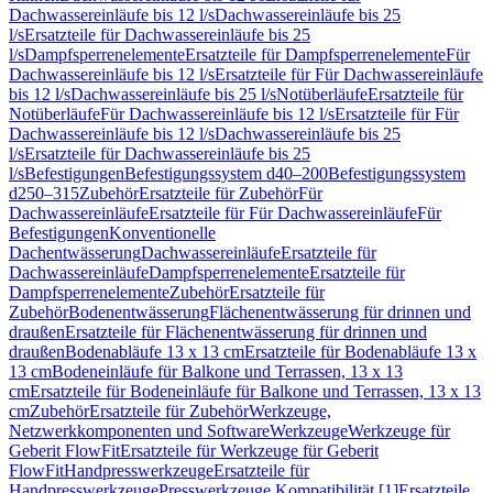
Dachwassereinläufe bis 12 l/s
Dachwassereinläufe bis 25
l/s
Ersatzteile für Dachwassereinläufe bis 25
l/s
Dampfsperrenelemente
Ersatzteile für Dampfsperrenelemente
Für
Dachwassereinläufe bis 12 l/s
Ersatzteile für Für Dachwassereinläufe
bis 12 l/s
Dachwassereinläufe bis 25 l/s
Notüberläufe
Ersatzteile für
Notüberläufe
Für Dachwassereinläufe bis 12 l/s
Ersatzteile für Für
Dachwassereinläufe bis 12 l/s
Dachwassereinläufe bis 25
l/s
Ersatzteile für Dachwassereinläufe bis 25
l/s
Befestigungen
Befestigungssystem d40–200
Befestigungssystem
d250–315
Zubehör
Ersatzteile für Zubehör
Für
Dachwassereinläufe
Ersatzteile für Für Dachwassereinläufe
Für
Befestigungen
Konventionelle
Dachentwässerung
Dachwassereinläufe
Ersatzteile für
Dachwassereinläufe
Dampfsperrenelemente
Ersatzteile für
Dampfsperrenelemente
Zubehör
Ersatzteile für
Zubehör
Bodenentwässerung
Flächenentwässerung für drinnen und
draußen
Ersatzteile für Flächenentwässerung für drinnen und
draußen
Bodenabläufe 13 x 13 cm
Ersatzteile für Bodenabläufe 13 x
13 cm
Bodeneinläufe für Balkone und Terrassen, 13 x 13
cm
Ersatzteile für Bodeneinläufe für Balkone und Terrassen, 13 x 13
cm
Zubehör
Ersatzteile für Zubehör
Werkzeuge,
Netzwerkkomponenten und Software
Werkzeuge
Werkzeuge für
Geberit FlowFit
Ersatzteile für Werkzeuge für Geberit
FlowFit
Handpresswerkzeuge
Ersatzteile für
Handpresswerkzeuge
Presswerkzeuge Kompatibilität [1]
Ersatzteile