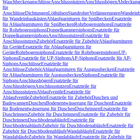
Waschbeckenanschlüsse
Anschlussstutzen
Anschlussbögen
Abdeckung
für
Anschlüsse
Dichtungen
Löthülsen
Standrohre
Verlängerungen
Wandeinb
für Wandeinbaukästen
Ablaufgarnituren für Spülbecken
Ersatzteile
für Ablaufgarnituren für Spülbecken
Rohrbogensiphons
Ersatzteile
für Rohrbogensiphons
Doppelkammersiphons
Ersatzteile für
Doppelkammersiphons
Anschlussstutzen
Ersatzteile für
Anschlussstutzen
Zubehör
Ersatzteile für Zubehör
Ablaufgarnituren
für Geräte
Ersatzteile für Ablaufgarnituren für
Geräte
Rohrbogensiphons
Ersatzteile für Rohrbogensiphons
UP-
Siphons
Ersatzteile für UP-Siphons
AP-Siphons
Ersatzteile für AP-
Siphons
Anschlüsse
Ersatzteile für
Anschlüsse
Zubehör
Ablaufgarnituren für Ausgussbecken
Ersatzteile
für Ablaufgarnituren für Ausgussbecken
Siphons
Ersatzteile für
Siphons
Anschlussbögen
Ersatzteile für
Anschlussbögen
Anschlussstutzen
Ersatzteile für
Anschlussstutzen
Ablaufventile
Ersatzteile für
Ablaufventile
Zubehör
Ersatzteile für Zubehör
Duschen und
Badewannen
Duschen
Bodenentwässerung für Duschen
Ersatzteile
für Bodenentwässerung für Duschen
Duschrinnen
Ersatzteile für
Duschrinnen
Zubehör für Duschrinnen
Ersatzteile für Zubehör für
Duschrinnen
Duschbodenabläufe
Ersatzteile für
Duschbodenabläufe
Zubehör für Duschbodenabläufe
Ersatzteile für
Zubehör für Duschbodenabläufe
Wandabläufe
Ersatzteile für
Wandabläufe
Zubehör für Wandabläufe
Ersatzteile für Zubehör für