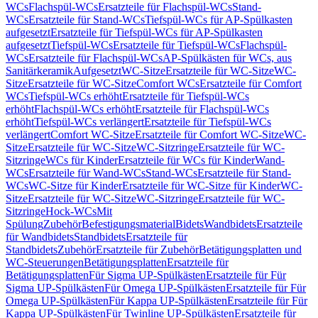
WCs
Flachspül-WCs
Ersatzteile für Flachspül-WCs
Stand-
WCs
Ersatzteile für Stand-WCs
Tiefspül-WCs für AP-Spülkasten
aufgesetzt
Ersatzteile für Tiefspül-WCs für AP-Spülkasten
aufgesetzt
Tiefspül-WCs
Ersatzteile für Tiefspül-WCs
Flachspül-
WCs
Ersatzteile für Flachspül-WCs
AP-Spülkästen für WCs, aus
Sanitärkeramik
Aufgesetzt
WC-Sitze
Ersatzteile für WC-Sitze
WC-
Sitze
Ersatzteile für WC-Sitze
Comfort WCs
Ersatzteile für Comfort
WCs
Tiefspül-WCs erhöht
Ersatzteile für Tiefspül-WCs
erhöht
Flachspül-WCs erhöht
Ersatzteile für Flachspül-WCs
erhöht
Tiefspül-WCs verlängert
Ersatzteile für Tiefspül-WCs
verlängert
Comfort WC-Sitze
Ersatzteile für Comfort WC-Sitze
WC-
Sitze
Ersatzteile für WC-Sitze
WC-Sitzringe
Ersatzteile für WC-
Sitzringe
WCs für Kinder
Ersatzteile für WCs für Kinder
Wand-
WCs
Ersatzteile für Wand-WCs
Stand-WCs
Ersatzteile für Stand-
WCs
WC-Sitze für Kinder
Ersatzteile für WC-Sitze für Kinder
WC-
Sitze
Ersatzteile für WC-Sitze
WC-Sitzringe
Ersatzteile für WC-
Sitzringe
Hock-WCs
Mit
Spülung
Zubehör
Befestigungsmaterial
Bidets
Wandbidets
Ersatzteile
für Wandbidets
Standbidets
Ersatzteile für
Standbidets
Zubehör
Ersatzteile für Zubehör
Betätigungsplatten und
WC-Steuerungen
Betätigungsplatten
Ersatzteile für
Betätigungsplatten
Für Sigma UP-Spülkästen
Ersatzteile für Für
Sigma UP-Spülkästen
Für Omega UP-Spülkästen
Ersatzteile für Für
Omega UP-Spülkästen
Für Kappa UP-Spülkästen
Ersatzteile für Für
Kappa UP-Spülkästen
Für Twinline UP-Spülkästen
Ersatzteile für