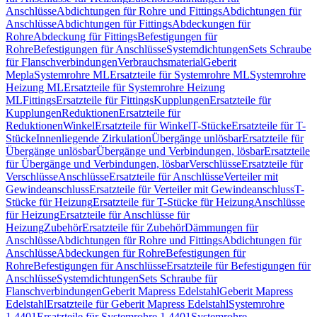
Anschlüsse
Abdichtungen für Rohre und Fittings
Abdichtungen für
Anschlüsse
Abdichtungen für Fittings
Abdeckungen für
Rohre
Abdeckung für Fittings
Befestigungen für
Rohre
Befestigungen für Anschlüsse
Systemdichtungen
Sets Schraube
für Flanschverbindungen
Verbrauchsmaterial
Geberit
Mepla
Systemrohre ML
Ersatzteile für Systemrohre ML
Systemrohre
Heizung ML
Ersatzteile für Systemrohre Heizung
ML
Fittings
Ersatzteile für Fittings
Kupplungen
Ersatzteile für
Kupplungen
Reduktionen
Ersatzteile für
Reduktionen
Winkel
Ersatzteile für Winkel
T-Stücke
Ersatzteile für T-
Stücke
Innenliegende Zirkulation
Übergänge unlösbar
Ersatzteile für
Übergänge unlösbar
Übergänge und Verbindungen, lösbar
Ersatzteile
für Übergänge und Verbindungen, lösbar
Verschlüsse
Ersatzteile für
Verschlüsse
Anschlüsse
Ersatzteile für Anschlüsse
Verteiler mit
Gewindeanschluss
Ersatzteile für Verteiler mit Gewindeanschluss
T-
Stücke für Heizung
Ersatzteile für T-Stücke für Heizung
Anschlüsse
für Heizung
Ersatzteile für Anschlüsse für
Heizung
Zubehör
Ersatzteile für Zubehör
Dämmungen für
Anschlüsse
Abdichtungen für Rohre und Fittings
Abdichtungen für
Anschlüsse
Abdeckungen für Rohre
Befestigungen für
Rohre
Befestigungen für Anschlüsse
Ersatzteile für Befestigungen für
Anschlüsse
Systemdichtungen
Sets Schraube für
Flanschverbindungen
Geberit Mapress Edelstahl
Geberit Mapress
Edelstahl
Ersatzteile für Geberit Mapress Edelstahl
Systemrohre
1.4401
Ersatzteile für Systemrohre 1.4401
Systemrohre