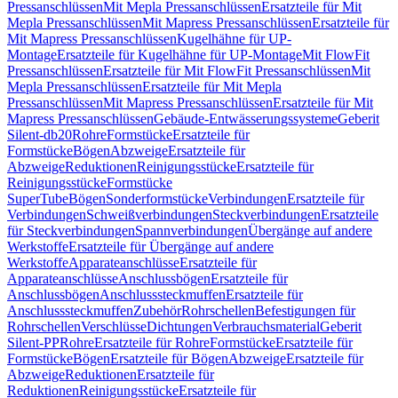
Pressanschlüssen
Mit Mepla Pressanschlüssen
Ersatzteile für Mit
Mepla Pressanschlüssen
Mit Mapress Pressanschlüssen
Ersatzteile für
Mit Mapress Pressanschlüssen
Kugelhähne für UP-
Montage
Ersatzteile für Kugelhähne für UP-Montage
Mit FlowFit
Pressanschlüssen
Ersatzteile für Mit FlowFit Pressanschlüssen
Mit
Mepla Pressanschlüssen
Ersatzteile für Mit Mepla
Pressanschlüssen
Mit Mapress Pressanschlüssen
Ersatzteile für Mit
Mapress Pressanschlüssen
Gebäude-Entwässerungssysteme
Geberit
Silent-db20
Rohre
Formstücke
Ersatzteile für
Formstücke
Bögen
Abzweige
Ersatzteile für
Abzweige
Reduktionen
Reinigungsstücke
Ersatzteile für
Reinigungsstücke
Formstücke
SuperTube
Bögen
Sonderformstücke
Verbindungen
Ersatzteile für
Verbindungen
Schweißverbindungen
Steckverbindungen
Ersatzteile
für Steckverbindungen
Spannverbindungen
Übergänge auf andere
Werkstoffe
Ersatzteile für Übergänge auf andere
Werkstoffe
Apparateanschlüsse
Ersatzteile für
Apparateanschlüsse
Anschlussbögen
Ersatzteile für
Anschlussbögen
Anschlusssteckmuffen
Ersatzteile für
Anschlusssteckmuffen
Zubehör
Rohrschellen
Befestigungen für
Rohrschellen
Verschlüsse
Dichtungen
Verbrauchsmaterial
Geberit
Silent-PP
Rohre
Ersatzteile für Rohre
Formstücke
Ersatzteile für
Formstücke
Bögen
Ersatzteile für Bögen
Abzweige
Ersatzteile für
Abzweige
Reduktionen
Ersatzteile für
Reduktionen
Reinigungsstücke
Ersatzteile für