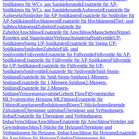
Spülkästen für WCs, aus Sanitärkeramik
Ersatzteile für AP-
Spülkästen für WCs, aus Sanitärkeramik
Aufgesetzt
Ersatzteile für
Aufgesetzt
Spülrohre für AP-Spülkästen
Ersatzteile für Spülrohre für
AP-Spülkästen
Hochhängend
Ersatzteile für Hochhängend
Tief- und
halbhochhängend
Zubehör
Ersatzteile für
Zubehör
Anschlüsse
Ersatzteile für Anschlüsse
Manschetten
Nippel,
Rosetten und Staueinsätze
Verbrauchsmaterial
Spülventile
UP-
Spülkästen
Sigma UP-Spülkästen
Ersatzteile für Sigma UP-
Spülkästen
Spülrohre
Zubehör
Füll- und
Spülventile
Füllventile
Ersatzteile für Füllventile
Füllventile für AP-
Spülkästen
Ersatzteile für Füllventile für AP-Spülkästen
Füllventile
für UP-Spülkästen
Ersatzteile für Füllventile für UP-
Spülkästen
Spülventile
Ersatzteile für Spülventile
Spül-Stopp-
Spülung
Ersatzteile für Spül-Stopp-Spülung
1-Mengen-
Spülung
Ersatzteile für 1-Mengen-Spülung
2-Mengen-
Spülung
Ersatzteile für 2-Mengen-
Spülung
Versorgungssysteme
Geberit FlowFit
Systemrohre
ML
Systemrohre Heizung ML
Fittings
Ersatzteile für
Fittings
Kupplungen
Reduktionen
Bögen
T-Stücke
Innenliegende
Zirkulation
Übergänge unlösbar
Übergänge und Verbindungen,
lösbar
Ersatzteile für Übergänge und Verbindungen,
lösbar
Verschlüsse
Anschlüsse
Ersatzteile für Anschlüsse
Verteiler mit
Gewindeanschluss
T-Stücke für Heizung
Übergänge und
Verbindungen für Heizung, lösbar
Anschlüsse für Heizung
Ersatzteile
für Anschlüsse für Heizung
Zubehör
Dämmungen für