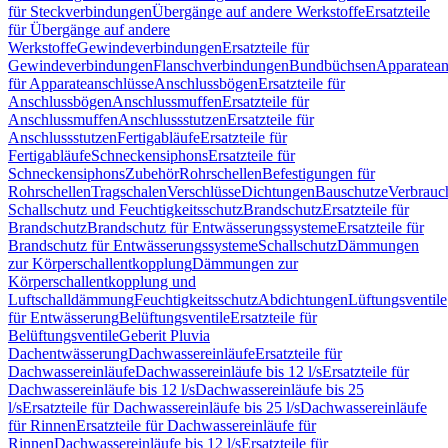
für Steckverbindungen
Übergänge auf andere Werkstoffe
Ersatzteile
für Übergänge auf andere
Werkstoffe
Gewindeverbindungen
Ersatzteile für
Gewindeverbindungen
Flanschverbindungen
Bundbüchsen
Apparatean
für Apparateanschlüsse
Anschlussbögen
Ersatzteile für
Anschlussbögen
Anschlussmuffen
Ersatzteile für
Anschlussmuffen
Anschlussstutzen
Ersatzteile für
Anschlussstutzen
Fertigabläufe
Ersatzteile für
Fertigabläufe
Schneckensiphons
Ersatzteile für
Schneckensiphons
Zubehör
Rohrschellen
Befestigungen für
Rohrschellen
Tragschalen
Verschlüsse
Dichtungen
Bauschutze
Verbrauc
Schallschutz und Feuchtigkeitsschutz
Brandschutz
Ersatzteile für
Brandschutz
Brandschutz für Entwässerungssysteme
Ersatzteile für
Brandschutz für Entwässerungssysteme
Schallschutz
Dämmungen
zur Körperschallentkopplung
Dämmungen zur
Körperschallentkopplung und
Luftschalldämmung
Feuchtigkeitsschutz
Abdichtungen
Lüftungsventile
für Entwässerung
Belüftungsventile
Ersatzteile für
Belüftungsventile
Geberit Pluvia
Dachentwässerung
Dachwassereinläufe
Ersatzteile für
Dachwassereinläufe
Dachwassereinläufe bis 12 l/s
Ersatzteile für
Dachwassereinläufe bis 12 l/s
Dachwassereinläufe bis 25
l/s
Ersatzteile für Dachwassereinläufe bis 25 l/s
Dachwassereinläufe
für Rinnen
Ersatzteile für Dachwassereinläufe für
Rinnen
Dachwassereinläufe bis 12 l/s
Ersatzteile für