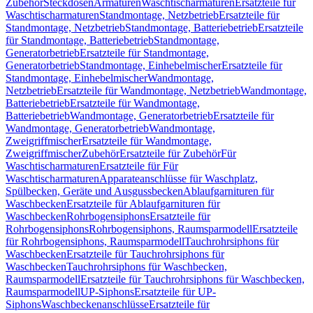
Zubehör
Steckdosen
Armaturen
Waschtischarmaturen
Ersatzteile für
Waschtischarmaturen
Standmontage, Netzbetrieb
Ersatzteile für
Standmontage, Netzbetrieb
Standmontage, Batteriebetrieb
Ersatzteile
für Standmontage, Batteriebetrieb
Standmontage,
Generatorbetrieb
Ersatzteile für Standmontage,
Generatorbetrieb
Standmontage, Einhebelmischer
Ersatzteile für
Standmontage, Einhebelmischer
Wandmontage,
Netzbetrieb
Ersatzteile für Wandmontage, Netzbetrieb
Wandmontage,
Batteriebetrieb
Ersatzteile für Wandmontage,
Batteriebetrieb
Wandmontage, Generatorbetrieb
Ersatzteile für
Wandmontage, Generatorbetrieb
Wandmontage,
Zweigriffmischer
Ersatzteile für Wandmontage,
Zweigriffmischer
Zubehör
Ersatzteile für Zubehör
Für
Waschtischarmaturen
Ersatzteile für Für
Waschtischarmaturen
Apparateanschlüsse für Waschplatz,
Spülbecken, Geräte und Ausgussbecken
Ablaufgarnituren für
Waschbecken
Ersatzteile für Ablaufgarnituren für
Waschbecken
Rohrbogensiphons
Ersatzteile für
Rohrbogensiphons
Rohrbogensiphons, Raumsparmodell
Ersatzteile
für Rohrbogensiphons, Raumsparmodell
Tauchrohrsiphons für
Waschbecken
Ersatzteile für Tauchrohrsiphons für
Waschbecken
Tauchrohrsiphons für Waschbecken,
Raumsparmodell
Ersatzteile für Tauchrohrsiphons für Waschbecken,
Raumsparmodell
UP-Siphons
Ersatzteile für UP-
Siphons
Waschbeckenanschlüsse
Ersatzteile für