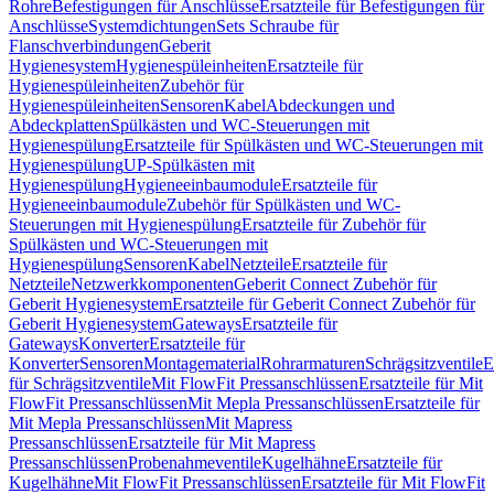
Rohre
Befestigungen für Anschlüsse
Ersatzteile für Befestigungen für
Anschlüsse
Systemdichtungen
Sets Schraube für
Flanschverbindungen
Geberit
Hygienesystem
Hygienespüleinheiten
Ersatzteile für
Hygienespüleinheiten
Zubehör für
Hygienespüleinheiten
Sensoren
Kabel
Abdeckungen und
Abdeckplatten
Spülkästen und WC-Steuerungen mit
Hygienespülung
Ersatzteile für Spülkästen und WC-Steuerungen mit
Hygienespülung
UP-Spülkästen mit
Hygienespülung
Hygieneeinbaumodule
Ersatzteile für
Hygieneeinbaumodule
Zubehör für Spülkästen und WC-
Steuerungen mit Hygienespülung
Ersatzteile für Zubehör für
Spülkästen und WC-Steuerungen mit
Hygienespülung
Sensoren
Kabel
Netzteile
Ersatzteile für
Netzteile
Netzwerkkomponenten
Geberit Connect Zubehör für
Geberit Hygienesystem
Ersatzteile für Geberit Connect Zubehör für
Geberit Hygienesystem
Gateways
Ersatzteile für
Gateways
Konverter
Ersatzteile für
Konverter
Sensoren
Montagematerial
Rohrarmaturen
Schrägsitzventile
E
für Schrägsitzventile
Mit FlowFit Pressanschlüssen
Ersatzteile für Mit
FlowFit Pressanschlüssen
Mit Mepla Pressanschlüssen
Ersatzteile für
Mit Mepla Pressanschlüssen
Mit Mapress
Pressanschlüssen
Ersatzteile für Mit Mapress
Pressanschlüssen
Probenahmeventile
Kugelhähne
Ersatzteile für
Kugelhähne
Mit FlowFit Pressanschlüssen
Ersatzteile für Mit FlowFit