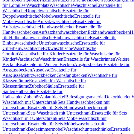
für Löthülsen
Waschplatz
Waschtische
Waschtische
Ersatzteile für
Waschtische
Doppelwaschtische
Ersatzteile für
Doppelwaschtische
Möbelwaschtische
Ersatzteile für
Möbelwaschtische
Aufsatzwaschtische
Ersatzteile für
Aufsatzwaschtische
Handwaschbecken
Ersatzteile für
Handwaschbecken
Aufsatzhandwaschbecken
Eckhandwaschbecken
H
für Halbeinbauwaschtische
Einbauwaschtische
Ersatzteile für
Einbauwaschtische
Unterbauwaschtische
Ersatzteile für
Unterbauwaschtische
Eckwaschtische
Waschtische
Comfort
Waschtische für Kinder
Ersatzteile für Waschtische für
Kinder
Waschtische
Waschrinnen
Ersatzteile für Waschrinnen
Weitere
Becken
Ersatzteile für Weitere Becken
Ausgussbecken
Ersatzteile für
Ausgussbecken
Ausgüsse
Ersatzteile für
Ausgüsse
Mehrzweckbecken
Gipsfangbecken
Waschtische für
Klassenräume
Ersatzteile für Waschtische für
Klassenräume
Zubehör
Säulen
Ersatzteile für
Säulen
Halbsäulen
Ersatzteile für
Halbsäulen
Zubehör
Ablaufdeckel
Befestigungsmaterial
Dekorblenden
W
Waschtisch mit Unterschrank
Sets Handwaschbecken mit
Unterschrank
Ersatzteile für Sets Handwaschbecken mit
Unterschrank
Sets Waschtisch mit Unterschrank
Ersatzteile für Sets
Waschtisch mit Unterschrank
Sets Möbelwaschtisch mit
Unterschrank
Ersatzteile für Sets Möbelwaschtisch mit
Unterschrank
Badezimmermöbel
Waschtischunterschränke
Ersatzteile