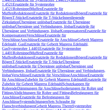
1.4521
Ersatzteile für Systemrohre
1.4521
Rohrnippel
Muffen
Ersatzteile für
Muffen
Reduktionen
Ersatzteile für Reduktionen
Bögen
Ersatzteile für
Bögen
T-Stücke
Ersatzteile für T-Stücke
Innenliegende
Zirkulation
Übergänge unlösbar
Ersatzteile für Übergänge
unlösbar
Übergänge und Verbindungen, lösbar
Ersatzteile für
Übergänge und Verbindungen, lösbar
Kompensatoren
Ersatzteile für
Kompensatoren
Verschlüsse
Ersatzteile für
Verschlüsse
Anschlüsse
Ersatzteile für Anschlüsse
Geberit Mapress
Edelstahl, Gas
Ersatzteile für Geberit Mapress Edelstahl,
Gas
Systemrohre 1.4401
Ersatzteile für Systemrohre
1.4401
Rohrnippel
Muffen
Ersatzteile für
Muffen
Reduktionen
Ersatzteile für Reduktionen
Bögen
Ersatzteile für
Bögen
T-Stücke
Ersatzteile für T-Stücke
Übergänge
unlösbar
Ersatzteile für Übergänge unlösbar
Übergänge und
Verbindungen, lösbar
Ersatzteile für Übergänge und Verbindungen,
lösbar
Verschlüsse
Ersatzteile für Verschlüsse
Anschlüsse
Ersatzteile
für Anschlüsse
Zubehör für Geberit Mapress Edelstahl
Ersatzteile für
Zubehör für Geberit Mapress Edelstahl
Schutzkappen für
Rohrende
Dämmungen für Anschlüsse
Isolierungen für Rohre und
Fittings
Abdichtungen für Rohre und Fittings
Befestigungen für
Anschlüsse
Ersatzteile für Befestigungen für
Anschlüsse
Systemdichtungen
Sets Schraube für
Flanschverbindungen
Geberit Mapress Therm
Systemrohre