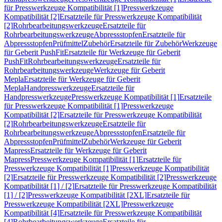
für Presswerkzeuge Kompatibilität [1]
Presswerkzeuge
Kompatibilität [2]
Ersatzteile für Presswerkzeuge Kompatibilität
[2]
Rohrbearbeitungswerkzeuge
Ersatzteile für
Rohrbearbeitungswerkzeuge
Abpressstopfen
Ersatzteile für
Abpressstopfen
Prüfmittel
Zubehör
Ersatzteile für Zubehör
Werkzeuge
für Geberit PushFit
Ersatzteile für Werkzeuge für Geberit
PushFit
Rohrbearbeitungswerkzeuge
Ersatzteile für
Rohrbearbeitungswerkzeuge
Werkzeuge für Geberit
Mepla
Ersatzteile für Werkzeuge für Geberit
Mepla
Handpresswerkzeuge
Ersatzteile für
Handpresswerkzeuge
Presswerkzeuge Kompatibilität [1]
Ersatzteile
für Presswerkzeuge Kompatibilität [1]
Presswerkzeuge
Kompatibilität [2]
Ersatzteile für Presswerkzeuge Kompatibilität
[2]
Rohrbearbeitungswerkzeuge
Ersatzteile für
Rohrbearbeitungswerkzeuge
Abpressstopfen
Ersatzteile für
Abpressstopfen
Prüfmittel
Zubehör
Werkzeuge für Geberit
Mapress
Ersatzteile für Werkzeuge für Geberit
Mapress
Presswerkzeuge Kompatibilität [1]
Ersatzteile für
Presswerkzeuge Kompatibilität [1]
Presswerkzeuge Kompatibilität
[2]
Ersatzteile für Presswerkzeuge Kompatibilität [2]
Presswerkzeuge
Kompatibilität [1] / [2]
Ersatzteile für Presswerkzeuge Kompatibilität
[1] / [2]
Presswerkzeuge Kompatibilität [2XL]
Ersatzteile für
Presswerkzeuge Kompatibilität [2XL]
Presswerkzeuge
Kompatibilität [4]
Ersatzteile für Presswerkzeuge Kompatibilität
[4]
Rohrbearbeitungswerkzeuge
Ersatzteile für