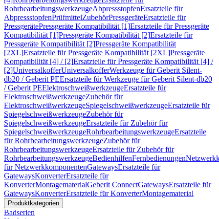
Rohrbearbeitungswerkzeuge
Abpressstopfen
Ersatzteile für
Abpressstopfen
Prüfmittel
Zubehör
Pressgeräte
Ersatzteile für
Pressgeräte
Pressgeräte Kompatibilität [1]
Ersatzteile für Pressgeräte
Kompatibilität [1]
Pressgeräte Kompatibilität [2]
Ersatzteile für
Pressgeräte Kompatibilität [2]
Pressgeräte Kompatibilität
[2XL]
Ersatzteile für Pressgeräte Kompatibilität [2XL]
Pressgeräte
Kompatibilität [4] / [2]
Ersatzteile für Pressgeräte Kompatibilität [4] /
[2]
Universalkoffer
Universalkoffer
Werkzeuge für Geberit Silent-
db20 / Geberit PE
Ersatzteile für Werkzeuge für Geberit Silent-db20
/ Geberit PE
Elektroschweißwerkzeuge
Ersatzteile für
Elektroschweißwerkzeuge
Zubehör für
Elektroschweißwerkzeuge
Spiegelschweißwerkzeuge
Ersatzteile für
Spiegelschweißwerkzeuge
Zubehör für
Spiegelschweißwerkzeuge
Ersatzteile für Zubehör für
Spiegelschweißwerkzeuge
Rohrbearbeitungswerkzeuge
Ersatzteile
für Rohrbearbeitungswerkzeuge
Zubehör für
Rohrbearbeitungswerkzeuge
Ersatzteile für Zubehör für
Rohrbearbeitungswerkzeuge
Bedienhilfen
Fernbedienungen
Netzwerk
für Netzwerkkomponenten
Gateways
Ersatzteile für
Gateways
Konverter
Ersatzteile für
Konverter
Montagematerial
Geberit Connect
Gateways
Ersatzteile für
Gateways
Konverter
Ersatzteile für Konverter
Montagematerial
Produktkategorien
Badserien