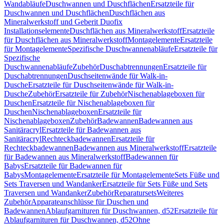
Wandabläufe
Duschwannen und Duschflächen
Ersatzteile für
Duschwannen und Duschflächen
Duschflächen aus
Mineralwerkstoff und Geberit Duofix
Installationselemente
Duschflächen aus Mineralwerkstoff
Ersatzteile
für Duschflächen aus Mineralwerkstoff
Montagelemente
Ersatzteile
für Montagelemente
Spezifische Duschwannenabläufe
Ersatzteile für
Spezifische
Duschwannenabläufe
Zubehör
Duschabtrennungen
Ersatzteile für
Duschabtrennungen
Duschseitenwände für Walk-in-
Dusche
Ersatzteile für Duschseitenwände für Walk-in-
Dusche
Zubehör
Ersatzteile für Zubehör
Nischenablageboxen für
Duschen
Ersatzteile für Nischenablageboxen für
Duschen
Nischenablageboxen
Ersatzteile für
Nischenablageboxen
Zubehör
Badewannen
Badewannen aus
Sanitäracryl
Ersatzteile für Badewannen aus
Sanitäracryl
Rechteckbadewannen
Ersatzteile für
Rechteckbadewannen
Badewannen aus Mineralwerkstoff
Ersatzteile
für Badewannen aus Mineralwerkstoff
Badewannen für
Babys
Ersatzteile für Badewannen für
Babys
Montagelemente
Ersatzteile für Montagelemente
Sets Füße und
Sets Traversen und Wandanker
Ersatzteile für Sets Füße und Sets
Traversen und Wandanker
Zubehör
Reparatursets
Weiteres
Zubehör
Apparateanschlüsse für Duschen und
Badewannen
Ablaufgarnituren für Duschwannen, d52
Ersatzteile für
Ablaufgarnituren für Duschwannen, d52
Ohne