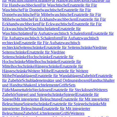
für Waschtischunterschränke
Für Handwaschbecken
Ersatzteile für
Für Handwaschbecken
Für Waschtische
Ersatzteile für Für
Waschtische
Für Doppelwaschtische
Ersatzteile für Für
Doppelwaschtische
Für Möbelwaschtische
Ersatzteile für Für
Möbelwaschtische
Für Eckhandwaschbecken
Ersatzteile für Für
Eckhandwaschbecken
Für Eckwaschtische
Ersatzteile für Für
Eckwaschtische
Waschtischplatten
Ersatzteile für
Waschtischplatten
Für Aufsatzwaschtisch Schalenform
Ersatzteile für
Für Aufsatzwaschtisch Schalenform
Für Aufsatzwaschtisch
rechteckig
Ersatzteile für Für Aufsatzwaschtisch
rechteckig
Seitenschränke
Ersatzteile für Seitenschränke
Niedrige
Seitenschränke
Ersatzteile für Niedrige
Seitenschränke
Hochschränke
Ersatzteile für
Hochschränke
Mittelhochschränke
Ersatzteile für
Mittelhochschränke
Hängeschränke
Ersatzteile für
Hängeschränke
Weitere Möbel
Ersatzteile für Weitere
Möbel
Wandablagen
Ersatzteile für Wandablagen
Zubehör
Ersatzteile
für Zubehör
Schubladeneinsätze und Ordnungsboxen
Handtuchhalter
und Handtuchhaken
Lichtelemente
Griffe
Sets
Füße
Magnettafeln
Steckdosen
Ersatzteile für Steckdosen
Weiteres
Zubehör
Spiegel und Spiegelschränke
Spiegel
Ersatzteile für
Spiegel
Mit integrierter Beleuchtung
Ersatzteile für Mit integrierter
Beleuchtung
Spiegelschränke
Ersatzteile für Spiegelschränke
Mit
integrierter Beleuchtung
Ersatzteile für Mit integrierter
Beleuchtung
Zubehör
Lichtelemente
Griffe
Weiteres