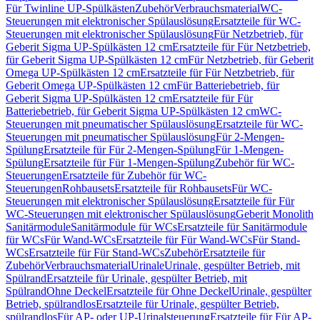
Für Twinline UP-Spülkästen
Zubehör
Verbrauchsmaterial
WC-
Steuerungen mit elektronischer Spülauslösung
Ersatzteile für WC-
Steuerungen mit elektronischer Spülauslösung
Für Netzbetrieb, für
Geberit Sigma UP-Spülkästen 12 cm
Ersatzteile für Für Netzbetrieb,
für Geberit Sigma UP-Spülkästen 12 cm
Für Netzbetrieb, für Geberit
Omega UP-Spülkästen 12 cm
Ersatzteile für Für Netzbetrieb, für
Geberit Omega UP-Spülkästen 12 cm
Für Batteriebetrieb, für
Geberit Sigma UP-Spülkästen 12 cm
Ersatzteile für Für
Batteriebetrieb, für Geberit Sigma UP-Spülkästen 12 cm
WC-
Steuerungen mit pneumatischer Spülauslösung
Ersatzteile für WC-
Steuerungen mit pneumatischer Spülauslösung
Für 2-Mengen-
Spülung
Ersatzteile für Für 2-Mengen-Spülung
Für 1-Mengen-
Spülung
Ersatzteile für Für 1-Mengen-Spülung
Zubehör für WC-
Steuerungen
Ersatzteile für Zubehör für WC-
Steuerungen
Rohbausets
Ersatzteile für Rohbausets
Für WC-
Steuerungen mit elektronischer Spülauslösung
Ersatzteile für Für
WC-Steuerungen mit elektronischer Spülauslösung
Geberit Monolith
Sanitärmodule
Sanitärmodule für WCs
Ersatzteile für Sanitärmodule
für WCs
Für Wand-WCs
Ersatzteile für Für Wand-WCs
Für Stand-
WCs
Ersatzteile für Für Stand-WCs
Zubehör
Ersatzteile für
Zubehör
Verbrauchsmaterial
Urinale
Urinale, gespülter Betrieb, mit
Spülrand
Ersatzteile für Urinale, gespülter Betrieb, mit
Spülrand
Ohne Deckel
Ersatzteile für Ohne Deckel
Urinale, gespülter
Betrieb, spülrandlos
Ersatzteile für Urinale, gespülter Betrieb,
spülrandlos
Für AP- oder UP-Urinalsteuerung
Ersatzteile für Für AP-