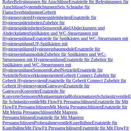
Rohre
Befestigungen für Anschlüsse
Ersatzteile für Befestigungen für
Anschlüsse
Systemdichtungen
Sets Schraube für
Flanschverbindungen
Geberit
Hygienesystem
Hygienespüleinheiten
Ersatzteile für
Hygienespüleinheiten
Zubehör für
Hygienespüleinheiten
Sensoren
Kabel
Abdeckungen und
Abdeckplatten
Spülkästen und WC-Steuerungen mit
Hygienespülung
Ersatzteile für Spülkästen und WC-Steuerungen mit
Hygienespülung
UP-Spülkästen mit
Hygienespülung
Hygieneeinbaumodule
Ersatzteile für
Hygieneeinbaumodule
Zubehör für Spülkästen und WC-
Steuerungen mit Hygienespülung
Ersatzteile für Zubehör für
Spülkästen und WC-Steuerungen mit
Hygienespülung
Sensoren
Kabel
Netzteile
Ersatzteile für
Netzteile
Netzwerkkomponenten
Geberit Connect Zubehör für
Geberit Hygienesystem
Ersatzteile für Geberit Connect Zubehör für
Geberit Hygienesystem
Gateways
Ersatzteile für
Gateways
Konverter
Ersatzteile für
Konverter
Sensoren
Montagematerial
Rohrarmaturen
Schrägsitzventile
E
für Schrägsitzventile
Mit FlowFit Pressanschlüssen
Ersatzteile für Mit
FlowFit Pressanschlüssen
Mit Mepla Pressanschlüssen
Ersatzteile für
Mit Mepla Pressanschlüssen
Mit Mapress
Pressanschlüssen
Ersatzteile für Mit Mapress
Pressanschlüssen
Probenahmeventile
Kugelhähne
Ersatzteile für
Kugelhähne
Mit FlowFit Pressanschlüssen
Ersatzteile für Mit FlowFit