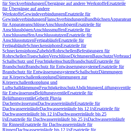
für Steckverbindungen
Übergänge auf andere Werkstoffe
Ersatzteile
für Übergänge auf andere
Werkstoffe
Gewindeverbindungen
Ersatzteile für
Gewindeverbindungen
Flanschverbindungen
Bundbüchsen
Apparatean
für Apparateanschlüsse
Anschlussbögen
Ersatzteile für
Anschlussbögen
Anschlussmuffen
Ersatzteile für
Anschlussmuffen
Anschlussstutzen
Ersatzteile für
Anschlussstutzen
Fertigabläufe
Ersatzteile für
Fertigabläufe
Schneckensiphons
Ersatzteile für
Schneckensiphons
Zubehör
Rohrschellen
Befestigungen für
Rohrschellen
Tragschalen
Verschlüsse
Dichtungen
Bauschutze
Verbrauc
Schallschutz und Feuchtigkeitsschutz
Brandschutz
Ersatzteile für
Brandschutz
Brandschutz für Entwässerungssysteme
Ersatzteile für
Brandschutz für Entwässerungssysteme
Schallschutz
Dämmungen
zur Körperschallentkopplung
Dämmungen zur
Körperschallentkopplung und
Luftschalldämmung
Feuchtigkeitsschutz
Abdichtungen
Lüftungsventile
für Entwässerung
Belüftungsventile
Ersatzteile für
Belüftungsventile
Geberit Pluvia
Dachentwässerung
Dachwassereinläufe
Ersatzteile für
Dachwassereinläufe
Dachwassereinläufe bis 12 l/s
Ersatzteile für
Dachwassereinläufe bis 12 l/s
Dachwassereinläufe bis 25
l/s
Ersatzteile für Dachwassereinläufe bis 25 l/s
Dachwassereinläufe
für Rinnen
Ersatzteile für Dachwassereinläufe für
Rinnen
Dachwassereinläufe bis 12 l/s
Ersatzteile für