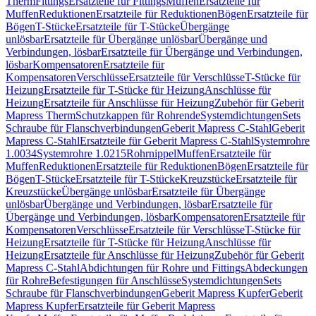
Therm
Fittings
Ersatzteile für Fittings
Muffen
Ersatzteile für
Muffen
Reduktionen
Ersatzteile für Reduktionen
Bögen
Ersatzteile für
Bögen
T-Stücke
Ersatzteile für T-Stücke
Übergänge
unlösbar
Ersatzteile für Übergänge unlösbar
Übergänge und
Verbindungen, lösbar
Ersatzteile für Übergänge und Verbindungen,
lösbar
Kompensatoren
Ersatzteile für
Kompensatoren
Verschlüsse
Ersatzteile für Verschlüsse
T-Stücke für
Heizung
Ersatzteile für T-Stücke für Heizung
Anschlüsse für
Heizung
Ersatzteile für Anschlüsse für Heizung
Zubehör für Geberit
Mapress Therm
Schutzkappen für Rohrende
Systemdichtungen
Sets
Schraube für Flanschverbindungen
Geberit Mapress C-Stahl
Geberit
Mapress C-Stahl
Ersatzteile für Geberit Mapress C-Stahl
Systemrohre
1.0034
Systemrohre 1.0215
Rohrnippel
Muffen
Ersatzteile für
Muffen
Reduktionen
Ersatzteile für Reduktionen
Bögen
Ersatzteile für
Bögen
T-Stücke
Ersatzteile für T-Stücke
Kreuzstücke
Ersatzteile für
Kreuzstücke
Übergänge unlösbar
Ersatzteile für Übergänge
unlösbar
Übergänge und Verbindungen, lösbar
Ersatzteile für
Übergänge und Verbindungen, lösbar
Kompensatoren
Ersatzteile für
Kompensatoren
Verschlüsse
Ersatzteile für Verschlüsse
T-Stücke für
Heizung
Ersatzteile für T-Stücke für Heizung
Anschlüsse für
Heizung
Ersatzteile für Anschlüsse für Heizung
Zubehör für Geberit
Mapress C-Stahl
Abdichtungen für Rohre und Fittings
Abdeckungen
für Rohre
Befestigungen für Anschlüsse
Systemdichtungen
Sets
Schraube für Flanschverbindungen
Geberit Mapress Kupfer
Geberit
Mapress Kupfer
Ersatzteile für Geberit Mapress