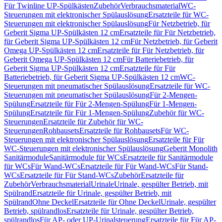
Für Twinline UP-Spülkästen
Zubehör
Verbrauchsmaterial
WC-
Steuerungen mit elektronischer Spülauslösung
Ersatzteile für WC-
Steuerungen mit elektronischer Spülauslösung
Für Netzbetrieb, für
Geberit Sigma UP-Spülkästen 12 cm
Ersatzteile für Für Netzbetrieb,
für Geberit Sigma UP-Spülkästen 12 cm
Für Netzbetrieb, für Geberit
Omega UP-Spülkästen 12 cm
Ersatzteile für Für Netzbetrieb, für
Geberit Omega UP-Spülkästen 12 cm
Für Batteriebetrieb, für
Geberit Sigma UP-Spülkästen 12 cm
Ersatzteile für Für
Batteriebetrieb, für Geberit Sigma UP-Spülkästen 12 cm
WC-
Steuerungen mit pneumatischer Spülauslösung
Ersatzteile für WC-
Steuerungen mit pneumatischer Spülauslösung
Für 2-Mengen-
Spülung
Ersatzteile für Für 2-Mengen-Spülung
Für 1-Mengen-
Spülung
Ersatzteile für Für 1-Mengen-Spülung
Zubehör für WC-
Steuerungen
Ersatzteile für Zubehör für WC-
Steuerungen
Rohbausets
Ersatzteile für Rohbausets
Für WC-
Steuerungen mit elektronischer Spülauslösung
Ersatzteile für Für
WC-Steuerungen mit elektronischer Spülauslösung
Geberit Monolith
Sanitärmodule
Sanitärmodule für WCs
Ersatzteile für Sanitärmodule
für WCs
Für Wand-WCs
Ersatzteile für Für Wand-WCs
Für Stand-
WCs
Ersatzteile für Für Stand-WCs
Zubehör
Ersatzteile für
Zubehör
Verbrauchsmaterial
Urinale
Urinale, gespülter Betrieb, mit
Spülrand
Ersatzteile für Urinale, gespülter Betrieb, mit
Spülrand
Ohne Deckel
Ersatzteile für Ohne Deckel
Urinale, gespülter
Betrieb, spülrandlos
Ersatzteile für Urinale, gespülter Betrieb,
spülrandlos
Für AP- oder UP-Urinalsteuerung
Ersatzteile für Für AP-