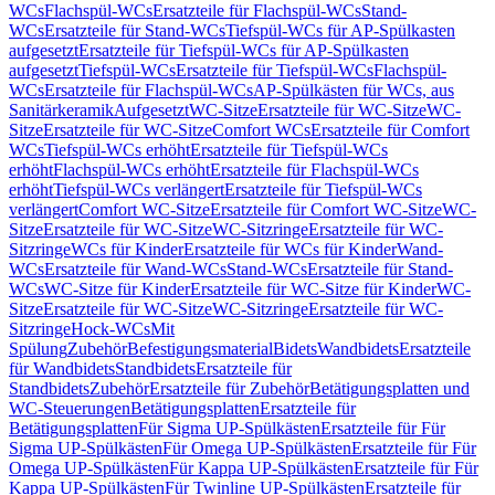
WCs
Flachspül-WCs
Ersatzteile für Flachspül-WCs
Stand-
WCs
Ersatzteile für Stand-WCs
Tiefspül-WCs für AP-Spülkasten
aufgesetzt
Ersatzteile für Tiefspül-WCs für AP-Spülkasten
aufgesetzt
Tiefspül-WCs
Ersatzteile für Tiefspül-WCs
Flachspül-
WCs
Ersatzteile für Flachspül-WCs
AP-Spülkästen für WCs, aus
Sanitärkeramik
Aufgesetzt
WC-Sitze
Ersatzteile für WC-Sitze
WC-
Sitze
Ersatzteile für WC-Sitze
Comfort WCs
Ersatzteile für Comfort
WCs
Tiefspül-WCs erhöht
Ersatzteile für Tiefspül-WCs
erhöht
Flachspül-WCs erhöht
Ersatzteile für Flachspül-WCs
erhöht
Tiefspül-WCs verlängert
Ersatzteile für Tiefspül-WCs
verlängert
Comfort WC-Sitze
Ersatzteile für Comfort WC-Sitze
WC-
Sitze
Ersatzteile für WC-Sitze
WC-Sitzringe
Ersatzteile für WC-
Sitzringe
WCs für Kinder
Ersatzteile für WCs für Kinder
Wand-
WCs
Ersatzteile für Wand-WCs
Stand-WCs
Ersatzteile für Stand-
WCs
WC-Sitze für Kinder
Ersatzteile für WC-Sitze für Kinder
WC-
Sitze
Ersatzteile für WC-Sitze
WC-Sitzringe
Ersatzteile für WC-
Sitzringe
Hock-WCs
Mit
Spülung
Zubehör
Befestigungsmaterial
Bidets
Wandbidets
Ersatzteile
für Wandbidets
Standbidets
Ersatzteile für
Standbidets
Zubehör
Ersatzteile für Zubehör
Betätigungsplatten und
WC-Steuerungen
Betätigungsplatten
Ersatzteile für
Betätigungsplatten
Für Sigma UP-Spülkästen
Ersatzteile für Für
Sigma UP-Spülkästen
Für Omega UP-Spülkästen
Ersatzteile für Für
Omega UP-Spülkästen
Für Kappa UP-Spülkästen
Ersatzteile für Für
Kappa UP-Spülkästen
Für Twinline UP-Spülkästen
Ersatzteile für