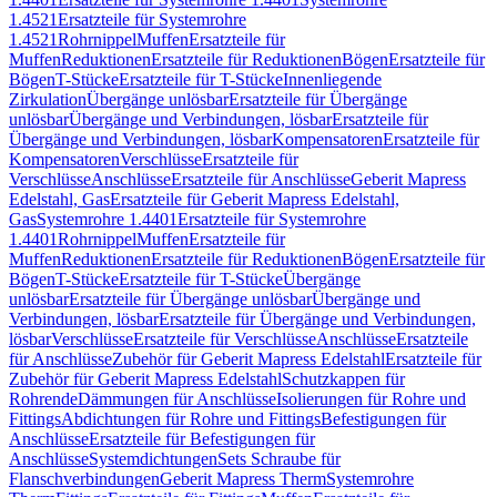
1.4521
Ersatzteile für Systemrohre
1.4521
Rohrnippel
Muffen
Ersatzteile für
Muffen
Reduktionen
Ersatzteile für Reduktionen
Bögen
Ersatzteile für
Bögen
T-Stücke
Ersatzteile für T-Stücke
Innenliegende
Zirkulation
Übergänge unlösbar
Ersatzteile für Übergänge
unlösbar
Übergänge und Verbindungen, lösbar
Ersatzteile für
Übergänge und Verbindungen, lösbar
Kompensatoren
Ersatzteile für
Kompensatoren
Verschlüsse
Ersatzteile für
Verschlüsse
Anschlüsse
Ersatzteile für Anschlüsse
Geberit Mapress
Edelstahl, Gas
Ersatzteile für Geberit Mapress Edelstahl,
Gas
Systemrohre 1.4401
Ersatzteile für Systemrohre
1.4401
Rohrnippel
Muffen
Ersatzteile für
Muffen
Reduktionen
Ersatzteile für Reduktionen
Bögen
Ersatzteile für
Bögen
T-Stücke
Ersatzteile für T-Stücke
Übergänge
unlösbar
Ersatzteile für Übergänge unlösbar
Übergänge und
Verbindungen, lösbar
Ersatzteile für Übergänge und Verbindungen,
lösbar
Verschlüsse
Ersatzteile für Verschlüsse
Anschlüsse
Ersatzteile
für Anschlüsse
Zubehör für Geberit Mapress Edelstahl
Ersatzteile für
Zubehör für Geberit Mapress Edelstahl
Schutzkappen für
Rohrende
Dämmungen für Anschlüsse
Isolierungen für Rohre und
Fittings
Abdichtungen für Rohre und Fittings
Befestigungen für
Anschlüsse
Ersatzteile für Befestigungen für
Anschlüsse
Systemdichtungen
Sets Schraube für
Flanschverbindungen
Geberit Mapress Therm
Systemrohre