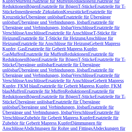
Kupfer
Muffen
Ersatzteile für Muffen
Reduktionen
Ersatzteile für
Reduktionen
Bögen
Ersatzteile für Bögen
T-Stücke
Ersatzteile für T-
Stücke
Innenliegende Zirkulation
Kreuzstücke
Ersatzteile für
Kreuzstücke
Übergänge unlösbar
Ersatzteile für Übergänge
unlösbar
Übergänge und Verbindungen, lösbar
Ersatzteile für
Übergänge und Verbindungen, lösbar
Verschlüsse
Ersatzteile für
Verschlüsse
Anschlüsse
Ersatzteile für Anschlüsse
T-Stücke für
Heizung
Ersatzteile für T-Stücke für Heizung
Anschlüsse für
Heizung
Ersatzteile für Anschlüsse für Heizung
Geberit Mapress
Kupfer, Gas
Ersatzteile für Geberit Mapress Kupfer,
Gas
Muffen
Ersatzteile für Muffen
Reduktionen
Ersatzteile für
Reduktionen
Bögen
Ersatzteile für Bögen
T-Stücke
Ersatzteile für T-
Stücke
Übergänge unlösbar
Ersatzteile für Übergänge
unlösbar
Übergänge und Verbindungen, lösbar
Ersatzteile für
Übergänge und Verbindungen, lösbar
Verschlüsse
Ersatzteile für
Verschlüsse
Anschlüsse
Ersatzteile für Anschlüsse
Geberit Mapress
Kupfer, FKM blau
Ersatzteile für Geberit Mapress Kupfer, FKM
blau
Muffen
Ersatzteile für Muffen
Reduktionen
Ersatzteile für
Reduktionen
Bögen
Ersatzteile für Bögen
T-Stücke
Ersatzteile für T-
Stücke
Übergänge unlösbar
Ersatzteile für Übergänge
unlösbar
Übergänge und Verbindungen, lösbar
Ersatzteile für
Übergänge und Verbindungen, lösbar
Verschlüsse
Ersatzteile für
Verschlüsse
Zubehör für Geberit Mapress Kupfer
Ersatzteile für
Zubehör für Geberit Mapress Kupfer
Dämmungen für
Anschlüsse
Abdichtungen für Rohre und Fittings
Abdeckungen für