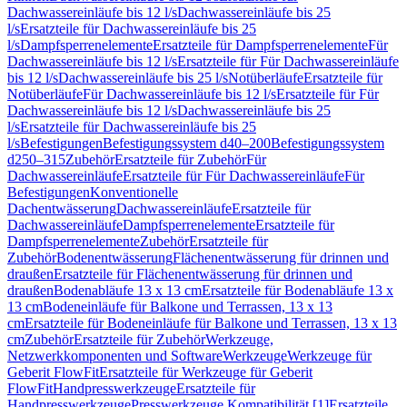
Dachwassereinläufe bis 12 l/s
Dachwassereinläufe bis 25
l/s
Ersatzteile für Dachwassereinläufe bis 25
l/s
Dampfsperrenelemente
Ersatzteile für Dampfsperrenelemente
Für
Dachwassereinläufe bis 12 l/s
Ersatzteile für Für Dachwassereinläufe
bis 12 l/s
Dachwassereinläufe bis 25 l/s
Notüberläufe
Ersatzteile für
Notüberläufe
Für Dachwassereinläufe bis 12 l/s
Ersatzteile für Für
Dachwassereinläufe bis 12 l/s
Dachwassereinläufe bis 25
l/s
Ersatzteile für Dachwassereinläufe bis 25
l/s
Befestigungen
Befestigungssystem d40–200
Befestigungssystem
d250–315
Zubehör
Ersatzteile für Zubehör
Für
Dachwassereinläufe
Ersatzteile für Für Dachwassereinläufe
Für
Befestigungen
Konventionelle
Dachentwässerung
Dachwassereinläufe
Ersatzteile für
Dachwassereinläufe
Dampfsperrenelemente
Ersatzteile für
Dampfsperrenelemente
Zubehör
Ersatzteile für
Zubehör
Bodenentwässerung
Flächenentwässerung für drinnen und
draußen
Ersatzteile für Flächenentwässerung für drinnen und
draußen
Bodenabläufe 13 x 13 cm
Ersatzteile für Bodenabläufe 13 x
13 cm
Bodeneinläufe für Balkone und Terrassen, 13 x 13
cm
Ersatzteile für Bodeneinläufe für Balkone und Terrassen, 13 x 13
cm
Zubehör
Ersatzteile für Zubehör
Werkzeuge,
Netzwerkkomponenten und Software
Werkzeuge
Werkzeuge für
Geberit FlowFit
Ersatzteile für Werkzeuge für Geberit
FlowFit
Handpresswerkzeuge
Ersatzteile für
Handpresswerkzeuge
Presswerkzeuge Kompatibilität [1]
Ersatzteile