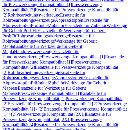
für Presswerkzeuge Kompatibilität [1]
Presswerkzeuge
Kompatibilität [2]
Ersatzteile für Presswerkzeuge Kompatibilität
[2]
Rohrbearbeitungswerkzeuge
Ersatzteile für
Rohrbearbeitungswerkzeuge
Abpressstopfen
Ersatzteile für
Abpressstopfen
Prüfmittel
Zubehör
Ersatzteile für Zubehör
Werkzeuge
für Geberit PushFit
Ersatzteile für Werkzeuge für Geberit
PushFit
Rohrbearbeitungswerkzeuge
Ersatzteile für
Rohrbearbeitungswerkzeuge
Werkzeuge für Geberit
Mepla
Ersatzteile für Werkzeuge für Geberit
Mepla
Handpresswerkzeuge
Ersatzteile für
Handpresswerkzeuge
Presswerkzeuge Kompatibilität [1]
Ersatzteile
für Presswerkzeuge Kompatibilität [1]
Presswerkzeuge
Kompatibilität [2]
Ersatzteile für Presswerkzeuge Kompatibilität
[2]
Rohrbearbeitungswerkzeuge
Ersatzteile für
Rohrbearbeitungswerkzeuge
Abpressstopfen
Ersatzteile für
Abpressstopfen
Prüfmittel
Zubehör
Werkzeuge für Geberit
Mapress
Ersatzteile für Werkzeuge für Geberit
Mapress
Presswerkzeuge Kompatibilität [1]
Ersatzteile für
Presswerkzeuge Kompatibilität [1]
Presswerkzeuge Kompatibilität
[2]
Ersatzteile für Presswerkzeuge Kompatibilität [2]
Presswerkzeuge
Kompatibilität [1] / [2]
Ersatzteile für Presswerkzeuge Kompatibilität
[1] / [2]
Presswerkzeuge Kompatibilität [2XL]
Ersatzteile für
Presswerkzeuge Kompatibilität [2XL]
Presswerkzeuge
Kompatibilität [4]
Ersatzteile für Presswerkzeuge Kompatibilität
[4]
Rohrbearbeitungswerkzeuge
Ersatzteile für