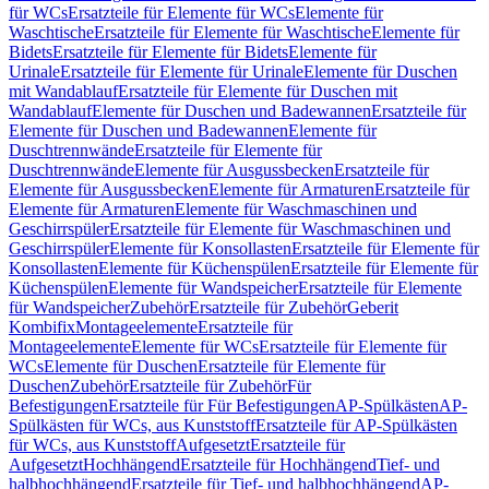
für WCs
Ersatzteile für Elemente für WCs
Elemente für
Waschtische
Ersatzteile für Elemente für Waschtische
Elemente für
Bidets
Ersatzteile für Elemente für Bidets
Elemente für
Urinale
Ersatzteile für Elemente für Urinale
Elemente für Duschen
mit Wandablauf
Ersatzteile für Elemente für Duschen mit
Wandablauf
Elemente für Duschen und Badewannen
Ersatzteile für
Elemente für Duschen und Badewannen
Elemente für
Duschtrennwände
Ersatzteile für Elemente für
Duschtrennwände
Elemente für Ausgussbecken
Ersatzteile für
Elemente für Ausgussbecken
Elemente für Armaturen
Ersatzteile für
Elemente für Armaturen
Elemente für Waschmaschinen und
Geschirrspüler
Ersatzteile für Elemente für Waschmaschinen und
Geschirrspüler
Elemente für Konsollasten
Ersatzteile für Elemente für
Konsollasten
Elemente für Küchenspülen
Ersatzteile für Elemente für
Küchenspülen
Elemente für Wandspeicher
Ersatzteile für Elemente
für Wandspeicher
Zubehör
Ersatzteile für Zubehör
Geberit
Kombifix
Montageelemente
Ersatzteile für
Montageelemente
Elemente für WCs
Ersatzteile für Elemente für
WCs
Elemente für Duschen
Ersatzteile für Elemente für
Duschen
Zubehör
Ersatzteile für Zubehör
Für
Befestigungen
Ersatzteile für Für Befestigungen
AP-Spülkästen
AP-
Spülkästen für WCs, aus Kunststoff
Ersatzteile für AP-Spülkästen
für WCs, aus Kunststoff
Aufgesetzt
Ersatzteile für
Aufgesetzt
Hochhängend
Ersatzteile für Hochhängend
Tief- und
halbhochhängend
Ersatzteile für Tief- und halbhochhängend
AP-