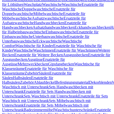
für Löthülsen
Waschplatz
Waschtische
Waschtische
Ersatzteile für
Waschtische
Doppelwaschtische
Ersatzteile für
Doppelwaschtische
Möbelwaschtische
Ersatzteile für
Möbelwaschtische
Aufsatzwaschtische
Ersatzteile für
Aufsatzwaschtische
Handwaschbecken
Ersatzteile für
Handwaschbecken
Aufsatzhandwaschbecken
Eckhandwaschbecken
H
für Halbeinbauwaschtische
Einbauwaschtische
Ersatzteile für
Einbauwaschtische
Unterbauwaschtische
Ersatzteile für
Unterbauwaschtische
Eckwaschtische
Waschtische
Comfort
Waschtische für Kinder
Ersatzteile für Waschtische für
Kinder
Waschtische
Waschrinnen
Ersatzteile für Waschrinnen
Weitere
Becken
Ersatzteile für Weitere Becken
Ausgussbecken
Ersatzteile für
Ausgussbecken
Ausgüsse
Ersatzteile für
Ausgüsse
Mehrzweckbecken
Gipsfangbecken
Waschtische für
Klassenräume
Ersatzteile für Waschtische für
Klassenräume
Zubehör
Säulen
Ersatzteile für
Säulen
Halbsäulen
Ersatzteile für
Halbsäulen
Zubehör
Ablaufdeckel
Befestigungsmaterial
Dekorblenden
W
Waschtisch mit Unterschrank
Sets Handwaschbecken mit
Unterschrank
Ersatzteile für Sets Handwaschbecken mit
Unterschrank
Sets Waschtisch mit Unterschrank
Ersatzteile für Sets
Waschtisch mit Unterschrank
Sets Möbelwaschtisch mit
Unterschrank
Ersatzteile für Sets Möbelwaschtisch mit
Unterschrank
Badezimmermöbel
Waschtischunterschränke
Ersatzteile