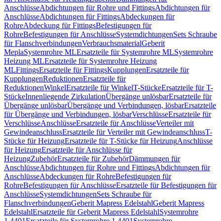
Anschlüsse
Abdichtungen für Rohre und Fittings
Abdichtungen für
Anschlüsse
Abdichtungen für Fittings
Abdeckungen für
Rohre
Abdeckung für Fittings
Befestigungen für
Rohre
Befestigungen für Anschlüsse
Systemdichtungen
Sets Schraube
für Flanschverbindungen
Verbrauchsmaterial
Geberit
Mepla
Systemrohre ML
Ersatzteile für Systemrohre ML
Systemrohre
Heizung ML
Ersatzteile für Systemrohre Heizung
ML
Fittings
Ersatzteile für Fittings
Kupplungen
Ersatzteile für
Kupplungen
Reduktionen
Ersatzteile für
Reduktionen
Winkel
Ersatzteile für Winkel
T-Stücke
Ersatzteile für T-
Stücke
Innenliegende Zirkulation
Übergänge unlösbar
Ersatzteile für
Übergänge unlösbar
Übergänge und Verbindungen, lösbar
Ersatzteile
für Übergänge und Verbindungen, lösbar
Verschlüsse
Ersatzteile für
Verschlüsse
Anschlüsse
Ersatzteile für Anschlüsse
Verteiler mit
Gewindeanschluss
Ersatzteile für Verteiler mit Gewindeanschluss
T-
Stücke für Heizung
Ersatzteile für T-Stücke für Heizung
Anschlüsse
für Heizung
Ersatzteile für Anschlüsse für
Heizung
Zubehör
Ersatzteile für Zubehör
Dämmungen für
Anschlüsse
Abdichtungen für Rohre und Fittings
Abdichtungen für
Anschlüsse
Abdeckungen für Rohre
Befestigungen für
Rohre
Befestigungen für Anschlüsse
Ersatzteile für Befestigungen für
Anschlüsse
Systemdichtungen
Sets Schraube für
Flanschverbindungen
Geberit Mapress Edelstahl
Geberit Mapress
Edelstahl
Ersatzteile für Geberit Mapress Edelstahl
Systemrohre
1.4401
Ersatzteile für Systemrohre 1.4401
Systemrohre