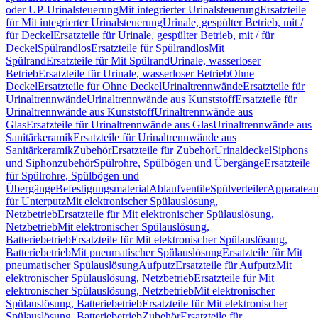
oder UP-Urinalsteuerung
Mit integrierter Urinalsteuerung
Ersatzteile
für Mit integrierter Urinalsteuerung
Urinale, gespülter Betrieb, mit /
für Deckel
Ersatzteile für Urinale, gespülter Betrieb, mit / für
Deckel
Spülrandlos
Ersatzteile für Spülrandlos
Mit
Spülrand
Ersatzteile für Mit Spülrand
Urinale, wasserloser
Betrieb
Ersatzteile für Urinale, wasserloser Betrieb
Ohne
Deckel
Ersatzteile für Ohne Deckel
Urinaltrennwände
Ersatzteile für
Urinaltrennwände
Urinaltrennwände aus Kunststoff
Ersatzteile für
Urinaltrennwände aus Kunststoff
Urinaltrennwände aus
Glas
Ersatzteile für Urinaltrennwände aus Glas
Urinaltrennwände aus
Sanitärkeramik
Ersatzteile für Urinaltrennwände aus
Sanitärkeramik
Zubehör
Ersatzteile für Zubehör
Urinaldeckel
Siphons
und Siphonzubehör
Spülrohre, Spülbögen und Übergänge
Ersatzteile
für Spülrohre, Spülbögen und
Übergänge
Befestigungsmaterial
Ablaufventile
Spülverteiler
Apparatean
für Unterputz
Mit elektronischer Spülauslösung,
Netzbetrieb
Ersatzteile für Mit elektronischer Spülauslösung,
Netzbetrieb
Mit elektronischer Spülauslösung,
Batteriebetrieb
Ersatzteile für Mit elektronischer Spülauslösung,
Batteriebetrieb
Mit pneumatischer Spülauslösung
Ersatzteile für Mit
pneumatischer Spülauslösung
Aufputz
Ersatzteile für Aufputz
Mit
elektronischer Spülauslösung, Netzbetrieb
Ersatzteile für Mit
elektronischer Spülauslösung, Netzbetrieb
Mit elektronischer
Spülauslösung, Batteriebetrieb
Ersatzteile für Mit elektronischer
Spülauslösung, Batteriebetrieb
Zubehör
Ersatzteile für