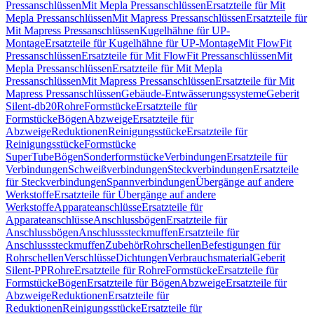
Pressanschlüssen
Mit Mepla Pressanschlüssen
Ersatzteile für Mit
Mepla Pressanschlüssen
Mit Mapress Pressanschlüssen
Ersatzteile für
Mit Mapress Pressanschlüssen
Kugelhähne für UP-
Montage
Ersatzteile für Kugelhähne für UP-Montage
Mit FlowFit
Pressanschlüssen
Ersatzteile für Mit FlowFit Pressanschlüssen
Mit
Mepla Pressanschlüssen
Ersatzteile für Mit Mepla
Pressanschlüssen
Mit Mapress Pressanschlüssen
Ersatzteile für Mit
Mapress Pressanschlüssen
Gebäude-Entwässerungssysteme
Geberit
Silent-db20
Rohre
Formstücke
Ersatzteile für
Formstücke
Bögen
Abzweige
Ersatzteile für
Abzweige
Reduktionen
Reinigungsstücke
Ersatzteile für
Reinigungsstücke
Formstücke
SuperTube
Bögen
Sonderformstücke
Verbindungen
Ersatzteile für
Verbindungen
Schweißverbindungen
Steckverbindungen
Ersatzteile
für Steckverbindungen
Spannverbindungen
Übergänge auf andere
Werkstoffe
Ersatzteile für Übergänge auf andere
Werkstoffe
Apparateanschlüsse
Ersatzteile für
Apparateanschlüsse
Anschlussbögen
Ersatzteile für
Anschlussbögen
Anschlusssteckmuffen
Ersatzteile für
Anschlusssteckmuffen
Zubehör
Rohrschellen
Befestigungen für
Rohrschellen
Verschlüsse
Dichtungen
Verbrauchsmaterial
Geberit
Silent-PP
Rohre
Ersatzteile für Rohre
Formstücke
Ersatzteile für
Formstücke
Bögen
Ersatzteile für Bögen
Abzweige
Ersatzteile für
Abzweige
Reduktionen
Ersatzteile für
Reduktionen
Reinigungsstücke
Ersatzteile für