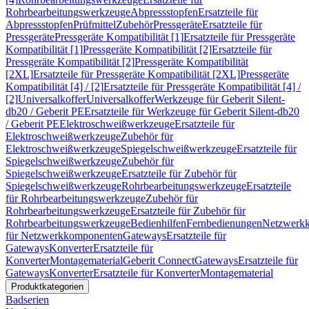
Rohrbearbeitungswerkzeuge
Abpressstopfen
Ersatzteile für
Abpressstopfen
Prüfmittel
Zubehör
Pressgeräte
Ersatzteile für
Pressgeräte
Pressgeräte Kompatibilität [1]
Ersatzteile für Pressgeräte
Kompatibilität [1]
Pressgeräte Kompatibilität [2]
Ersatzteile für
Pressgeräte Kompatibilität [2]
Pressgeräte Kompatibilität
[2XL]
Ersatzteile für Pressgeräte Kompatibilität [2XL]
Pressgeräte
Kompatibilität [4] / [2]
Ersatzteile für Pressgeräte Kompatibilität [4] /
[2]
Universalkoffer
Universalkoffer
Werkzeuge für Geberit Silent-
db20 / Geberit PE
Ersatzteile für Werkzeuge für Geberit Silent-db20
/ Geberit PE
Elektroschweißwerkzeuge
Ersatzteile für
Elektroschweißwerkzeuge
Zubehör für
Elektroschweißwerkzeuge
Spiegelschweißwerkzeuge
Ersatzteile für
Spiegelschweißwerkzeuge
Zubehör für
Spiegelschweißwerkzeuge
Ersatzteile für Zubehör für
Spiegelschweißwerkzeuge
Rohrbearbeitungswerkzeuge
Ersatzteile
für Rohrbearbeitungswerkzeuge
Zubehör für
Rohrbearbeitungswerkzeuge
Ersatzteile für Zubehör für
Rohrbearbeitungswerkzeuge
Bedienhilfen
Fernbedienungen
Netzwerk
für Netzwerkkomponenten
Gateways
Ersatzteile für
Gateways
Konverter
Ersatzteile für
Konverter
Montagematerial
Geberit Connect
Gateways
Ersatzteile für
Gateways
Konverter
Ersatzteile für Konverter
Montagematerial
Produktkategorien
Badserien