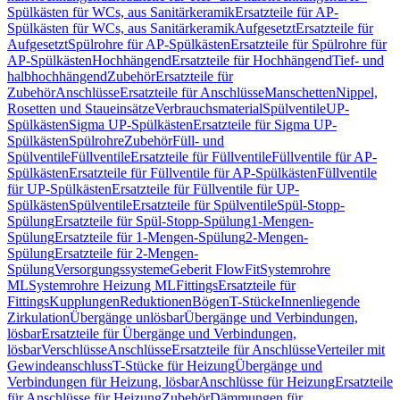
Spülkästen für WCs, aus Sanitärkeramik
Ersatzteile für AP-
Spülkästen für WCs, aus Sanitärkeramik
Aufgesetzt
Ersatzteile für
Aufgesetzt
Spülrohre für AP-Spülkästen
Ersatzteile für Spülrohre für
AP-Spülkästen
Hochhängend
Ersatzteile für Hochhängend
Tief- und
halbhochhängend
Zubehör
Ersatzteile für
Zubehör
Anschlüsse
Ersatzteile für Anschlüsse
Manschetten
Nippel,
Rosetten und Staueinsätze
Verbrauchsmaterial
Spülventile
UP-
Spülkästen
Sigma UP-Spülkästen
Ersatzteile für Sigma UP-
Spülkästen
Spülrohre
Zubehör
Füll- und
Spülventile
Füllventile
Ersatzteile für Füllventile
Füllventile für AP-
Spülkästen
Ersatzteile für Füllventile für AP-Spülkästen
Füllventile
für UP-Spülkästen
Ersatzteile für Füllventile für UP-
Spülkästen
Spülventile
Ersatzteile für Spülventile
Spül-Stopp-
Spülung
Ersatzteile für Spül-Stopp-Spülung
1-Mengen-
Spülung
Ersatzteile für 1-Mengen-Spülung
2-Mengen-
Spülung
Ersatzteile für 2-Mengen-
Spülung
Versorgungssysteme
Geberit FlowFit
Systemrohre
ML
Systemrohre Heizung ML
Fittings
Ersatzteile für
Fittings
Kupplungen
Reduktionen
Bögen
T-Stücke
Innenliegende
Zirkulation
Übergänge unlösbar
Übergänge und Verbindungen,
lösbar
Ersatzteile für Übergänge und Verbindungen,
lösbar
Verschlüsse
Anschlüsse
Ersatzteile für Anschlüsse
Verteiler mit
Gewindeanschluss
T-Stücke für Heizung
Übergänge und
Verbindungen für Heizung, lösbar
Anschlüsse für Heizung
Ersatzteile
für Anschlüsse für Heizung
Zubehör
Dämmungen für