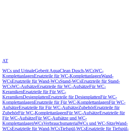
AT
WCs und Urinale
Geberit AquaClean Dusch-WCs
WC-
Komplettanlagen
Ersatzteile für WC-Komplettanlagen
Wand-
WCs
Ersatzteile für Wand-WCs
Stand-WCs
Ersatzteile für Stand-
WCs
WC-Aufsätze
Ersatzteile für WC-Aufsätze
Für WC-
Keramiken
Ersatzteile für Für WC-
Keramiken
Designplatten
Ersatzteile für Designplatten
Für WC-
Komplettanlagen
Ersatzteile für Für WC-Komplettanlagen
Für WC-
Aufsätze
Ersatzteile für Für WC-Aufsätze
Zubehör
Ersatzteile für
Zubehör
Für WC-Komplettanlagen
Für WC-Aufsätze
Ersatzteile für
Für WC-Aufsätze
Für WC-Aufsätze und WC-
Komplettanlagen
WCs
Verbrauchsmaterial
WCs und WC-Sitze
Wand-
WCs
Ersatzteile für Wand-WCs
Tiefspül-WCs
Ersatzteile für Tiefspül-