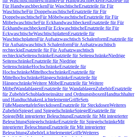
für Waschtischunterschränke
Für Handwaschbecken
Ersatzteile für
Für Handwaschbecken
Für Waschtische
Ersatzteile für Für
Waschtische
Für Doppelwaschtische
Ersatzteile für Für
Doppelwaschtische
Für Möbelwaschtische
Ersatzteile für Für
Möbelwaschtische
Für Eckhandwaschbecken
Ersatzteile für Für
Eckhandwaschbecken
Für Eckwaschtische
Ersatzteile für Für
Eckwaschtische
Waschtischplatten
Ersatzteile für
Waschtischplatten
Für Aufsatzwaschtisch Schalenform
Ersatzteile für
Für Aufsatzwaschtisch Schalenform
Für Aufsatzwaschtisch
rechteckig
Ersatzteile für Für Aufsatzwaschtisch
rechteckig
Seitenschränke
Ersatzteile für Seitenschränke
Niedrige
Seitenschränke
Ersatzteile für Niedrige
Seitenschränke
Hochschränke
Ersatzteile für
Hochschränke
Mittelhochschränke
Ersatzteile für
Mittelhochschränke
Hängeschränke
Ersatzteile für
Hängeschränke
Weitere Möbel
Ersatzteile für Weitere
Möbel
Wandablagen
Ersatzteile für Wandablagen
Zubehör
Ersatzteile
für Zubehör
Schubladeneinsätze und Ordnungsboxen
Handtuchhalter
und Handtuchhaken
Lichtelemente
Griffe
Sets
Füße
Magnettafeln
Steckdosen
Ersatzteile für Steckdosen
Weiteres
Zubehör
Spiegel und Spiegelschränke
Spiegel
Ersatzteile für
Spiegel
Mit integrierter Beleuchtung
Ersatzteile für Mit integrierter
Beleuchtung
Spiegelschränke
Ersatzteile für Spiegelschränke
Mit
integrierter Beleuchtung
Ersatzteile für Mit integrierter
Beleuchtung
Zubehör
Lichtelemente
Griffe
Weiteres