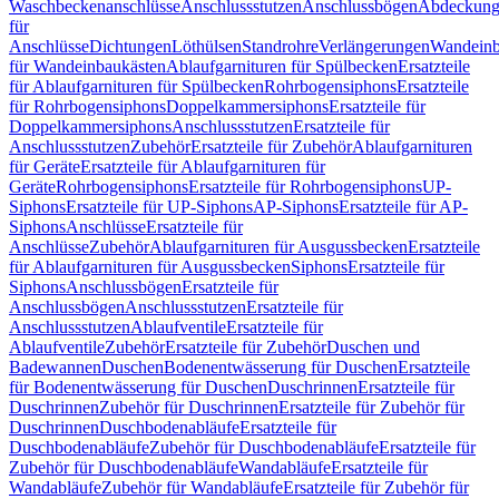
Waschbeckenanschlüsse
Anschlussstutzen
Anschlussbögen
Abdeckung
für
Anschlüsse
Dichtungen
Löthülsen
Standrohre
Verlängerungen
Wandeinb
für Wandeinbaukästen
Ablaufgarnituren für Spülbecken
Ersatzteile
für Ablaufgarnituren für Spülbecken
Rohrbogensiphons
Ersatzteile
für Rohrbogensiphons
Doppelkammersiphons
Ersatzteile für
Doppelkammersiphons
Anschlussstutzen
Ersatzteile für
Anschlussstutzen
Zubehör
Ersatzteile für Zubehör
Ablaufgarnituren
für Geräte
Ersatzteile für Ablaufgarnituren für
Geräte
Rohrbogensiphons
Ersatzteile für Rohrbogensiphons
UP-
Siphons
Ersatzteile für UP-Siphons
AP-Siphons
Ersatzteile für AP-
Siphons
Anschlüsse
Ersatzteile für
Anschlüsse
Zubehör
Ablaufgarnituren für Ausgussbecken
Ersatzteile
für Ablaufgarnituren für Ausgussbecken
Siphons
Ersatzteile für
Siphons
Anschlussbögen
Ersatzteile für
Anschlussbögen
Anschlussstutzen
Ersatzteile für
Anschlussstutzen
Ablaufventile
Ersatzteile für
Ablaufventile
Zubehör
Ersatzteile für Zubehör
Duschen und
Badewannen
Duschen
Bodenentwässerung für Duschen
Ersatzteile
für Bodenentwässerung für Duschen
Duschrinnen
Ersatzteile für
Duschrinnen
Zubehör für Duschrinnen
Ersatzteile für Zubehör für
Duschrinnen
Duschbodenabläufe
Ersatzteile für
Duschbodenabläufe
Zubehör für Duschbodenabläufe
Ersatzteile für
Zubehör für Duschbodenabläufe
Wandabläufe
Ersatzteile für
Wandabläufe
Zubehör für Wandabläufe
Ersatzteile für Zubehör für