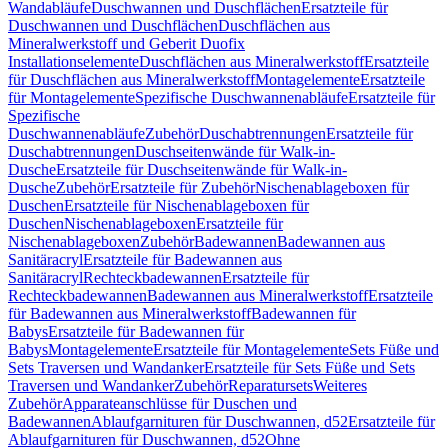
Wandabläufe
Duschwannen und Duschflächen
Ersatzteile für
Duschwannen und Duschflächen
Duschflächen aus
Mineralwerkstoff und Geberit Duofix
Installationselemente
Duschflächen aus Mineralwerkstoff
Ersatzteile
für Duschflächen aus Mineralwerkstoff
Montagelemente
Ersatzteile
für Montagelemente
Spezifische Duschwannenabläufe
Ersatzteile für
Spezifische
Duschwannenabläufe
Zubehör
Duschabtrennungen
Ersatzteile für
Duschabtrennungen
Duschseitenwände für Walk-in-
Dusche
Ersatzteile für Duschseitenwände für Walk-in-
Dusche
Zubehör
Ersatzteile für Zubehör
Nischenablageboxen für
Duschen
Ersatzteile für Nischenablageboxen für
Duschen
Nischenablageboxen
Ersatzteile für
Nischenablageboxen
Zubehör
Badewannen
Badewannen aus
Sanitäracryl
Ersatzteile für Badewannen aus
Sanitäracryl
Rechteckbadewannen
Ersatzteile für
Rechteckbadewannen
Badewannen aus Mineralwerkstoff
Ersatzteile
für Badewannen aus Mineralwerkstoff
Badewannen für
Babys
Ersatzteile für Badewannen für
Babys
Montagelemente
Ersatzteile für Montagelemente
Sets Füße und
Sets Traversen und Wandanker
Ersatzteile für Sets Füße und Sets
Traversen und Wandanker
Zubehör
Reparatursets
Weiteres
Zubehör
Apparateanschlüsse für Duschen und
Badewannen
Ablaufgarnituren für Duschwannen, d52
Ersatzteile für
Ablaufgarnituren für Duschwannen, d52
Ohne