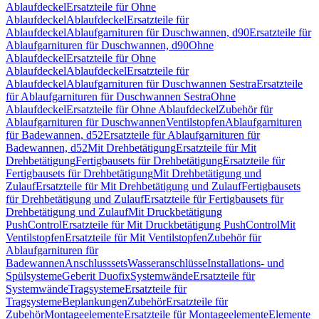
Ablaufdeckel
Ersatzteile für Ohne
Ablaufdeckel
Ablaufdeckel
Ersatzteile für
Ablaufdeckel
Ablaufgarnituren für Duschwannen, d90
Ersatzteile für
Ablaufgarnituren für Duschwannen, d90
Ohne
Ablaufdeckel
Ersatzteile für Ohne
Ablaufdeckel
Ablaufdeckel
Ersatzteile für
Ablaufdeckel
Ablaufgarnituren für Duschwannen Sestra
Ersatzteile
für Ablaufgarnituren für Duschwannen Sestra
Ohne
Ablaufdeckel
Ersatzteile für Ohne Ablaufdeckel
Zubehör für
Ablaufgarnituren für Duschwannen
Ventilstopfen
Ablaufgarnituren
für Badewannen, d52
Ersatzteile für Ablaufgarnituren für
Badewannen, d52
Mit Drehbetätigung
Ersatzteile für Mit
Drehbetätigung
Fertigbausets für Drehbetätigung
Ersatzteile für
Fertigbausets für Drehbetätigung
Mit Drehbetätigung und
Zulauf
Ersatzteile für Mit Drehbetätigung und Zulauf
Fertigbausets
für Drehbetätigung und Zulauf
Ersatzteile für Fertigbausets für
Drehbetätigung und Zulauf
Mit Druckbetätigung
PushControl
Ersatzteile für Mit Druckbetätigung PushControl
Mit
Ventilstopfen
Ersatzteile für Mit Ventilstopfen
Zubehör für
Ablaufgarnituren für
Badewannen
Anschlusssets
Wasseranschlüsse
Installations- und
Spülsysteme
Geberit Duofix
Systemwände
Ersatzteile für
Systemwände
Tragsysteme
Ersatzteile für
Tragsysteme
Beplankungen
Zubehör
Ersatzteile für
Zubehör
Montageelemente
Ersatzteile für Montageelemente
Elemente