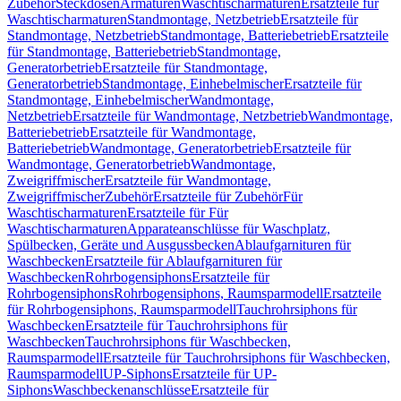
Zubehör
Steckdosen
Armaturen
Waschtischarmaturen
Ersatzteile für
Waschtischarmaturen
Standmontage, Netzbetrieb
Ersatzteile für
Standmontage, Netzbetrieb
Standmontage, Batteriebetrieb
Ersatzteile
für Standmontage, Batteriebetrieb
Standmontage,
Generatorbetrieb
Ersatzteile für Standmontage,
Generatorbetrieb
Standmontage, Einhebelmischer
Ersatzteile für
Standmontage, Einhebelmischer
Wandmontage,
Netzbetrieb
Ersatzteile für Wandmontage, Netzbetrieb
Wandmontage,
Batteriebetrieb
Ersatzteile für Wandmontage,
Batteriebetrieb
Wandmontage, Generatorbetrieb
Ersatzteile für
Wandmontage, Generatorbetrieb
Wandmontage,
Zweigriffmischer
Ersatzteile für Wandmontage,
Zweigriffmischer
Zubehör
Ersatzteile für Zubehör
Für
Waschtischarmaturen
Ersatzteile für Für
Waschtischarmaturen
Apparateanschlüsse für Waschplatz,
Spülbecken, Geräte und Ausgussbecken
Ablaufgarnituren für
Waschbecken
Ersatzteile für Ablaufgarnituren für
Waschbecken
Rohrbogensiphons
Ersatzteile für
Rohrbogensiphons
Rohrbogensiphons, Raumsparmodell
Ersatzteile
für Rohrbogensiphons, Raumsparmodell
Tauchrohrsiphons für
Waschbecken
Ersatzteile für Tauchrohrsiphons für
Waschbecken
Tauchrohrsiphons für Waschbecken,
Raumsparmodell
Ersatzteile für Tauchrohrsiphons für Waschbecken,
Raumsparmodell
UP-Siphons
Ersatzteile für UP-
Siphons
Waschbeckenanschlüsse
Ersatzteile für