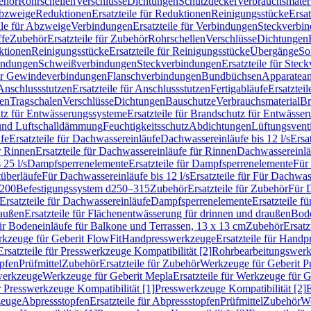
ehör
Rohrschellen
Verschlüsse
Dichtungen
Schutzdeckel
Verbrauchsmater
Abzweige
Reduktionen
Ersatzteile für Reduktionen
Reinigungsstücke
Ersat
ile für Abzweige
Verbindungen
Ersatzteile für Verbindungen
Steckverbi
ffe
Zubehör
Ersatzteile für Zubehör
Rohrschellen
Verschlüsse
Dichtungen
ktionen
Reinigungsstücke
Ersatzteile für Reinigungsstücke
Übergänge
So
bindungen
Schweißverbindungen
Steckverbindungen
Ersatzteile für Ste
für Gewindeverbindungen
Flanschverbindungen
Bundbüchsen
Apparatean
Anschlussstutzen
Ersatzteile für Anschlussstutzen
Fertigabläufe
Ersatzteil
len
Tragschalen
Verschlüsse
Dichtungen
Bauschutze
Verbrauchsmaterial
Br
tz für Entwässerungssysteme
Ersatzteile für Brandschutz für Entwässe
und Luftschalldämmung
Feuchtigkeitsschutz
Abdichtungen
Lüftungsvent
fe
Ersatzteile für Dachwassereinläufe
Dachwassereinläufe bis 12 l/s
Ersa
r Rinnen
Ersatzteile für Dachwassereinläufe für Rinnen
Dachwassereinläu
 25 l/s
Dampfsperrenelemente
Ersatzteile für Dampfsperrenelemente
Für 
tüberläufe
Für Dachwassereinläufe bis 12 l/s
Ersatzteile für Für Dachwass
–200
Befestigungssystem d250–315
Zubehör
Ersatzteile für Zubehör
Für 
Ersatzteile für Dachwassereinläufe
Dampfsperrenelemente
Ersatzteile 
raußen
Ersatzteile für Flächenentwässerung für drinnen und draußen
Bode
für Bodeneinläufe für Balkone und Terrassen, 13 x 13 cm
Zubehör
Ersatz
erkzeuge für Geberit FlowFit
Handpresswerkzeuge
Ersatzteile für Hand
Ersatzteile für Presswerkzeuge Kompatibilität [2]
Rohrbearbeitungswer
opfen
Prüfmittel
Zubehör
Ersatzteile für Zubehör
Werkzeuge für Geberit P
swerkzeuge
Werkzeuge für Geberit Mepla
Ersatzteile für Werkzeuge für 
ür Presswerkzeuge Kompatibilität [1]
Presswerkzeuge Kompatibilität [2]
E
zeuge
Abpressstopfen
Ersatzteile für Abpressstopfen
Prüfmittel
Zubehör
We