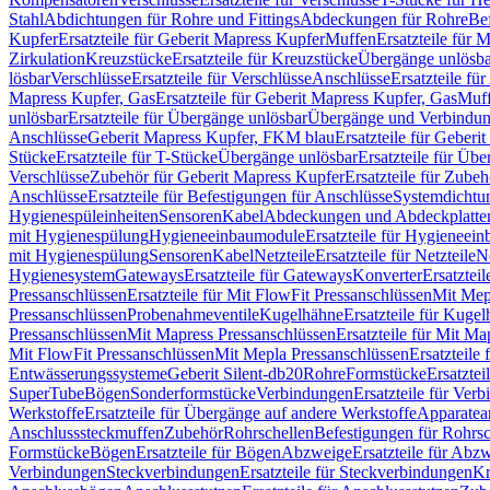
Stahl
Abdichtungen für Rohre und Fittings
Abdeckungen für Rohre
Be
Kupfer
Ersatzteile für Geberit Mapress Kupfer
Muffen
Ersatzteile für 
Zirkulation
Kreuzstücke
Ersatzteile für Kreuzstücke
Übergänge unlösba
lösbar
Verschlüsse
Ersatzteile für Verschlüsse
Anschlüsse
Ersatzteile fü
Mapress Kupfer, Gas
Ersatzteile für Geberit Mapress Kupfer, Gas
Muf
unlösbar
Ersatzteile für Übergänge unlösbar
Übergänge und Verbindun
Anschlüsse
Geberit Mapress Kupfer, FKM blau
Ersatzteile für Geber
Stücke
Ersatzteile für T-Stücke
Übergänge unlösbar
Ersatzteile für Üb
Verschlüsse
Zubehör für Geberit Mapress Kupfer
Ersatzteile für Zube
Anschlüsse
Ersatzteile für Befestigungen für Anschlüsse
Systemdichtu
Hygienespüleinheiten
Sensoren
Kabel
Abdeckungen und Abdeckplatte
mit Hygienespülung
Hygieneeinbaumodule
Ersatzteile für Hygieneei
mit Hygienespülung
Sensoren
Kabel
Netzteile
Ersatzteile für Netzteile
N
Hygienesystem
Gateways
Ersatzteile für Gateways
Konverter
Ersatzteil
Pressanschlüssen
Ersatzteile für Mit FlowFit Pressanschlüssen
Mit Mep
Pressanschlüssen
Probenahmeventile
Kugelhähne
Ersatzteile für Kuge
Pressanschlüssen
Mit Mapress Pressanschlüssen
Ersatzteile für Mit Ma
Mit FlowFit Pressanschlüssen
Mit Mepla Pressanschlüssen
Ersatzteile
Entwässerungssysteme
Geberit Silent-db20
Rohre
Formstücke
Ersatztei
SuperTube
Bögen
Sonderformstücke
Verbindungen
Ersatzteile für Ver
Werkstoffe
Ersatzteile für Übergänge auf andere Werkstoffe
Apparatea
Anschlusssteckmuffen
Zubehör
Rohrschellen
Befestigungen für Rohrsc
Formstücke
Bögen
Ersatzteile für Bögen
Abzweige
Ersatzteile für Abz
Verbindungen
Steckverbindungen
Ersatzteile für Steckverbindungen
Kr