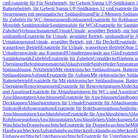
cm
Ersatzteile für Für Netzbetrieb, für Geberit Sigma UP-Spülkästen 
Batteriebetrieb, für Geberit Sigma UP-Spülkästen 12 cm
Ersatzteile f
Steuerungen mit pneumatischer Spülauslösung
Für 2-Mengen-Spülun
für Zubehör für WC-Steuerungen
Rohbausets
Ersatzteile für Rohbause
Monolith Sanitärmodule
Sanitärmodule für WCs
Ersatzteile für Sanit
Zubehör
Verbrauchsmaterial
Urinale
Urinale, gespülter Betrieb, mit Sp
spülrandlos
Ersatzteile für Urinale, gespülter Betrieb, spülrandlos
Für A
Urinalsteuerung
Urinale, gespülter Betrieb, mit / für Deckel
Ersatzteile
wasserloser Betrieb
Ersatzteile für Urinale, wasserloser Betrieb
Ohne D
Urinaltrennwände aus Kunststoff
Urinaltrennwände aus Glas
Ersatztei
Sanitärkeramik
Zubehör
Ersatzteile für Zubehör
Urinaldeckel
Siphons u
Übergänge
Befestigungsmaterial
Ablaufventile
Spülverteiler
Apparatean
Spülauslösung, Netzbetrieb
Mit elektronischer Spülauslösung, Batterie
Spülauslösung
Aufputz
Ersatzteile für Aufputz
Mit elektronischer Spül
Batteriebetrieb
Ersatzteile für Mit elektronischer Spülauslösung, Batter
Übergänge
Renovierungssets
Ersatzteile für Renovierungssets
Abdeckpl
und Ausgüsse
Ersatzteile für Ablaufgarnituren für WCs und Ausgüsse
Anschlussstutzen
Anschlusssets
Ersatzteile für Anschlusssets
Spülbogen
Deckkappen
Ablaufgarnituren für Urinale
Ersatzteile für Ablaufgarnitu
Siphons
Rohrbogensiphons
Ersatzteile für Rohrbogensiphons
Spülrohr
Anschlussstutzen
Anschlussbögen
Ersatzteile für Anschlussbögen
Ablau
Rohrbogensiphons
Anschlussstutzen
Anschlussbögen
Abdeckungen
An
Waschtische
Doppelwaschtische
Ersatzteile für Doppelwaschtische
Möb
Handwaschbecken
Aufsatzhandwaschbecken
Eckhandwaschbecken
H
Einbauwaschtische
Unterbauwaschtische
Ersatzteile für Unterbauwasc