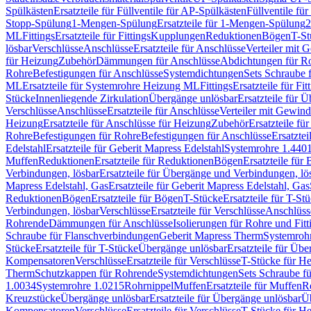
Spülkästen
Ersatzteile für Füllventile für AP-Spülkästen
Füllventile fü
Stopp-Spülung
1-Mengen-Spülung
Ersatzteile für 1-Mengen-Spülung
2
ML
Fittings
Ersatzteile für Fittings
Kupplungen
Reduktionen
Bögen
T-St
lösbar
Verschlüsse
Anschlüsse
Ersatzteile für Anschlüsse
Verteiler mit 
für Heizung
Zubehör
Dämmungen für Anschlüsse
Abdichtungen für Ro
Rohre
Befestigungen für Anschlüsse
Systemdichtungen
Sets Schraube 
ML
Ersatzteile für Systemrohre Heizung ML
Fittings
Ersatzteile für Fit
Stücke
Innenliegende Zirkulation
Übergänge unlösbar
Ersatzteile für 
Verschlüsse
Anschlüsse
Ersatzteile für Anschlüsse
Verteiler mit Gewin
Heizung
Ersatzteile für Anschlüsse für Heizung
Zubehör
Ersatzteile fü
Rohre
Befestigungen für Rohre
Befestigungen für Anschlüsse
Ersatzte
Edelstahl
Ersatzteile für Geberit Mapress Edelstahl
Systemrohre 1.440
Muffen
Reduktionen
Ersatzteile für Reduktionen
Bögen
Ersatzteile für
Verbindungen, lösbar
Ersatzteile für Übergänge und Verbindungen, lö
Mapress Edelstahl, Gas
Ersatzteile für Geberit Mapress Edelstahl, Gas
Reduktionen
Bögen
Ersatzteile für Bögen
T-Stücke
Ersatzteile für T-St
Verbindungen, lösbar
Verschlüsse
Ersatzteile für Verschlüsse
Anschlüss
Rohrende
Dämmungen für Anschlüsse
Isolierungen für Rohre und Fitt
Schraube für Flanschverbindungen
Geberit Mapress Therm
Systemroh
Stücke
Ersatzteile für T-Stücke
Übergänge unlösbar
Ersatzteile für Üb
Kompensatoren
Verschlüsse
Ersatzteile für Verschlüsse
T-Stücke für H
Therm
Schutzkappen für Rohrende
Systemdichtungen
Sets Schraube f
1.0034
Systemrohre 1.0215
Rohrnippel
Muffen
Ersatzteile für Muffen
R
Kreuzstücke
Übergänge unlösbar
Ersatzteile für Übergänge unlösbar
Üb
Kompensatoren
Verschlüsse
Ersatzteile für Verschlüsse
T-Stücke für H