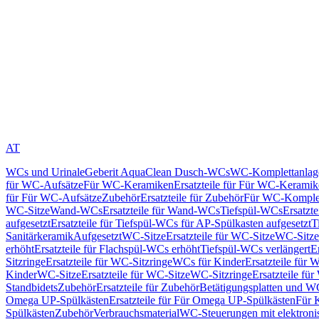
AT
WCs und Urinale
Geberit AquaClean Dusch-WCs
WC-Komplettanlag
für WC-Aufsätze
Für WC-Keramiken
Ersatzteile für Für WC-Kerami
für Für WC-Aufsätze
Zubehör
Ersatzteile für Zubehör
Für WC-Komplet
WC-Sitze
Wand-WCs
Ersatzteile für Wand-WCs
Tiefspül-WCs
Ersatzt
aufgesetzt
Ersatzteile für Tiefspül-WCs für AP-Spülkasten aufgesetzt
T
Sanitärkeramik
Aufgesetzt
WC-Sitze
Ersatzteile für WC-Sitze
WC-Sitze
erhöht
Ersatzteile für Flachspül-WCs erhöht
Tiefspül-WCs verlängert
E
Sitzringe
Ersatzteile für WC-Sitzringe
WCs für Kinder
Ersatzteile für 
Kinder
WC-Sitze
Ersatzteile für WC-Sitze
WC-Sitzringe
Ersatzteile fü
Standbidets
Zubehör
Ersatzteile für Zubehör
Betätigungsplatten und W
Omega UP-Spülkästen
Ersatzteile für Für Omega UP-Spülkästen
Für 
Spülkästen
Zubehör
Verbrauchsmaterial
WC-Steuerungen mit elektroni