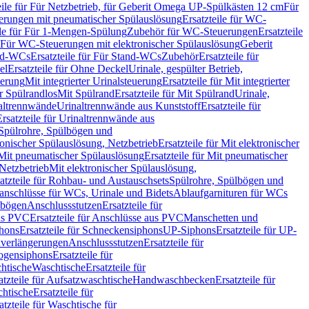
eile für Für Netzbetrieb, für Geberit Omega UP-Spülkästen 12 cm
Für
rungen mit pneumatischer Spülauslösung
Ersatzteile für WC-
ile für Für 1-Mengen-Spülung
Zubehör für WC-Steuerungen
Ersatzteile
ür Für WC-Steuerungen mit elektronischer Spülauslösung
Geberit
nd-WCs
Ersatzteile für Für Stand-WCs
Zubehör
Ersatzteile für
el
Ersatzteile für Ohne Deckel
Urinale, gespülter Betrieb,
uerung
Mit integrierter Urinalsteuerung
Ersatzteile für Mit integrierter
ür Spülrandlos
Mit Spülrand
Ersatzteile für Mit Spülrand
Urinale,
naltrennwände
Urinaltrennwände aus Kunststoff
Ersatzteile für
Ersatzteile für Urinaltrennwände aus
r Spülrohre, Spülbögen und
ronischer Spülauslösung, Netzbetrieb
Ersatzteile für Mit elektronischer
Mit pneumatischer Spülauslösung
Ersatzteile für Mit pneumatischer
 Netzbetrieb
Mit elektronischer Spülauslösung,
atzteile für Rohbau- und Austauschsets
Spülrohre, Spülbögen und
anschlüsse für WCs, Urinale und Bidets
Ablaufgarnituren für WCs
ssbögen
Anschlussstutzen
Ersatzteile für
us PVC
Ersatzteile für Anschlüsse aus PVC
Manschetten und
hons
Ersatzteile für Schneckensiphons
UP-Siphons
Ersatzteile für UP-
enverlängerungen
Anschlussstutzen
Ersatzteile für
ogensiphons
Ersatzteile für
htische
Waschtische
Ersatzteile für
atzteile für Aufsatzwaschtische
Handwaschbecken
Ersatzteile für
htische
Ersatzteile für
atzteile für Waschtische für