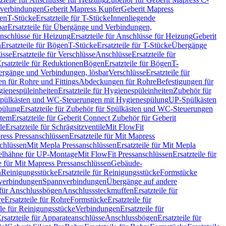
hverbindungen
Geberit Mapress Kupfer
Geberit Mapress
gen
T-Stücke
Ersatzteile für T-Stücke
Innenliegende
bar
Ersatzteile für Übergänge und Verbindungen,
nschlüsse für Heizung
Ersatzteile für Anschlüsse für Heizung
Geberit
n
Ersatzteile für Bögen
T-Stücke
Ersatzteile für T-Stücke
Übergänge
üsse
Ersatzteile für Verschlüsse
Anschlüsse
Ersatzteile für
rsatzteile für Reduktionen
Bögen
Ersatzteile für Bögen
T-
bergänge und Verbindungen, lösbar
Verschlüsse
Ersatzteile für
n für Rohre und Fittings
Abdeckungen für Rohre
Befestigungen für
ienespüleinheiten
Ersatzteile für Hygienespüleinheiten
Zubehör für
r Spülkästen und WC-Steuerungen mit Hygienespülung
UP-Spülkästen
pülung
Ersatzteile für Zubehör für Spülkästen und WC-Steuerungen
stem
Ersatzteile für Geberit Connect Zubehör für Geberit
le
Ersatzteile für Schrägsitzventile
Mit FlowFit
ress Pressanschlüssen
Ersatzteile für Mit Mapress
schlüssen
Mit Mepla Pressanschlüssen
Ersatzteile für Mit Mepla
gelhähne für UP-Montage
Mit FlowFit Pressanschlüssen
Ersatzteile für
le für Mit Mapress Pressanschlüssen
Gebäude-
n
Reinigungsstücke
Ersatzteile für Reinigungsstücke
Formstücke
ckverbindungen
Spannverbindungen
Übergänge auf andere
e für Anschlussbögen
Anschlusssteckmuffen
Ersatzteile für
re
Ersatzteile für Rohre
Formstücke
Ersatzteile für
ile für Reinigungsstücke
Verbindungen
Ersatzteile für
rsatzteile für Apparateanschlüsse
Anschlussbögen
Ersatzteile für