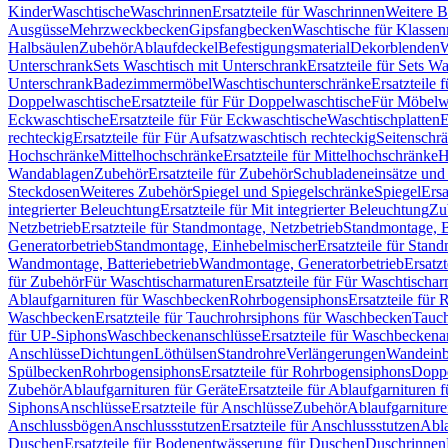
Kinder
Waschtische
Waschrinnen
Ersatzteile für Waschrinnen
Weitere 
Ausgüsse
Mehrzweckbecken
Gipsfangbecken
Waschtische für Klasse
Halbsäulen
Zubehör
Ablaufdeckel
Befestigungsmaterial
Dekorblenden
W
Unterschrank
Sets Waschtisch mit Unterschrank
Ersatzteile für Sets W
Unterschrank
Badezimmermöbel
Waschtischunterschränke
Ersatzteile 
Doppelwaschtische
Ersatzteile für Für Doppelwaschtische
Für Möbelw
Eckwaschtische
Ersatzteile für Für Eckwaschtische
Waschtischplatten
E
rechteckig
Ersatzteile für Für Aufsatzwaschtisch rechteckig
Seitenschr
Hochschränke
Mittelhochschränke
Ersatzteile für Mittelhochschränke
H
Wandablagen
Zubehör
Ersatzteile für Zubehör
Schubladeneinsätze un
Steckdosen
Weiteres Zubehör
Spiegel und Spiegelschränke
Spiegel
Ersa
integrierter Beleuchtung
Ersatzteile für Mit integrierter Beleuchtung
Zu
Netzbetrieb
Ersatzteile für Standmontage, Netzbetrieb
Standmontage, Ba
Generatorbetrieb
Standmontage, Einhebelmischer
Ersatzteile für Stan
Wandmontage, Batteriebetrieb
Wandmontage, Generatorbetrieb
Ersatz
für Zubehör
Für Waschtischarmaturen
Ersatzteile für Für Waschtischa
Ablaufgarnituren für Waschbecken
Rohrbogensiphons
Ersatzteile für
Waschbecken
Ersatzteile für Tauchrohrsiphons für Waschbecken
Tauch
für UP-Siphons
Waschbeckenanschlüsse
Ersatzteile für Waschbeckena
Anschlüsse
Dichtungen
Löthülsen
Standrohre
Verlängerungen
Wandeinb
Spülbecken
Rohrbogensiphons
Ersatzteile für Rohrbogensiphons
Dopp
Zubehör
Ablaufgarnituren für Geräte
Ersatzteile für Ablaufgarnituren 
Siphons
Anschlüsse
Ersatzteile für Anschlüsse
Zubehör
Ablaufgarnitur
Anschlussbögen
Anschlussstutzen
Ersatzteile für Anschlussstutzen
Abla
Duschen
Ersatzteile für Bodenentwässerung für Duschen
Duschrinnen