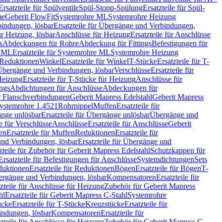
Ersatzteile für Spülventile
Spül-Stopp-Spülung
Ersatzteile für Spül-
me
Geberit FlowFit
Systemrohre ML
Systemrohre Heizung
indungen, lösbar
Ersatzteile für Übergänge und Verbindungen,
r Heizung, lösbar
Anschlüsse für Heizung
Ersatzteile für Anschlüsse
s
Abdeckungen für Rohre
Abdeckung für Fittings
Befestigungen für
e ML
Ersatzteile für Systemrohre ML
Systemrohre Heizung
r Reduktionen
Winkel
Ersatzteile für Winkel
T-Stücke
Ersatzteile für T-
r Übergänge und Verbindungen, lösbar
Verschlüsse
Ersatzteile für
Heizung
Ersatzteile für T-Stücke für Heizung
Anschlüsse für
ngs
Abdichtungen für Anschlüsse
Abdeckungen für
r Flanschverbindungen
Geberit Mapress Edelstahl
Geberit Mapress
 Systemrohre 1.4521
Rohrnippel
Muffen
Ersatzteile für
nge unlösbar
Ersatzteile für Übergänge unlösbar
Übergänge und
le für Verschlüsse
Anschlüsse
Ersatzteile für Anschlüsse
Geberit
en
Ersatzteile für Muffen
Reduktionen
Ersatzteile für
nd Verbindungen, lösbar
Ersatzteile für Übergänge und
zteile für Zubehör für Geberit Mapress Edelstahl
Schutzkappen für
Ersatzteile für Befestigungen für Anschlüsse
Systemdichtungen
Sets
duktionen
Ersatzteile für Reduktionen
Bögen
Ersatzteile für Bögen
T-
bergänge und Verbindungen, lösbar
Kompensatoren
Ersatzteile für
zteile für Anschlüsse für Heizung
Zubehör für Geberit Mapress
hl
Ersatzteile für Geberit Mapress C-Stahl
Systemrohre
ücke
Ersatzteile für T-Stücke
Kreuzstücke
Ersatzteile für
indungen, lösbar
Kompensatoren
Ersatzteile für
zteile für Anschlüsse für Heizung
Zubehör für Geberit Mapress C-