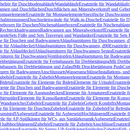
Zubehör für Duschbodenabläufe
Wandabläufe
Ersatzteile für Wandabläufe
wannen und Duschflächen
Duschflächen aus Mineralwerkstoff und Geberi
ntagelemente
Ersatzteile für Montagelemente
Spezifische Duschwanne
schabtrennungen
Duschseitenwände für Walk-in-Dusche
Ersatzteile für
lageboxen für Duschen
Nischenablageboxen
Ersatzteile für Nischenabla
ür Rechteckbadewannen
Badewannen aus Mineralwerkstoff
Ersatzteile f
mente
Sets Füße und Sets Traversen und Wandanker
Ersatzteile für Set
se für Duschen und Badewannen
Ablaufgarnituren für Duschwannen, 
ile für Ablaufdeckel
Ablaufgarnituren für Duschwannen, d90
Ersatzteil
ile für Ablaufdeckel
Ablaufgarnituren für Duschwannen Sestra
Ersatztei
rnituren für Duschwannen
Ventilstopfen
Ablaufgarnituren für Badewann
rehbetätigung
Ersatzteile für Fertigbausets für Drehbetätigung
Mit Drehbe
rtigbausets für Drehbetätigung und Zulauf
Mit Druckbetätigung PushCon
ituren für Badewannen
Anschlusssets
Wasseranschlüsse
Installations- un
ubehör
Ersatzteile für Zubehör
Montageelemente
Ersatzteile für Montag
Bidets
Ersatzteile für Elemente für Bidets
Elemente für Urinale
Ersatztei
mente für Duschen und Badewannen
Ersatzteile für Elemente für Dus
ile für Elemente für Ausgussbecken
Elemente für Armaturen
Ersatzteile 
hirrspüler
Elemente für Konsollasten
Ersatzteile für Elemente für Konso
r Wandspeicher
Zubehör
Ersatzteile für Zubehör
Geberit Kombifix
Montag
le für Elemente für Duschen
Zubehör
Ersatzteile für Zubehör
Für Befesti
unststoff
Aufgesetzt
Ersatzteile für Aufgesetzt
Hochhängend
Ersatzteile
eile für AP-Spülkästen für WCs, aus Sanitärkeramik
Aufgesetzt
Ersatztei
nd halbhochhängend
Zubehör
Ersatzteile für Zubehör
Anschlüsse
Ersatztei
pülkästen
Ersatzteile für Sigma UP-Spülkästen
Spülrohre
Zubehör
Füll- 