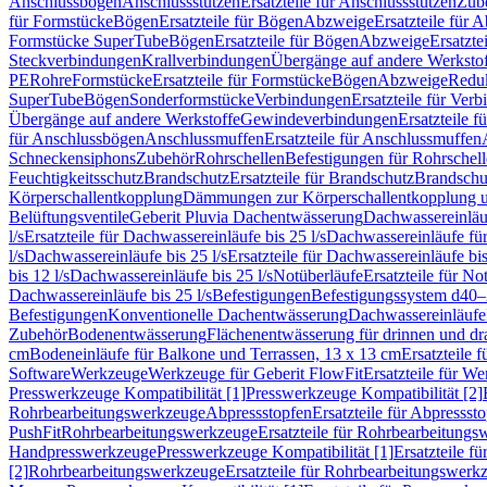
Anschlussbögen
Anschlussstutzen
Ersatzteile für Anschlussstutzen
Zub
für Formstücke
Bögen
Ersatzteile für Bögen
Abzweige
Ersatzteile für 
Formstücke SuperTube
Bögen
Ersatzteile für Bögen
Abzweige
Ersatzte
Steckverbindungen
Krallverbindungen
Übergänge auf andere Werksto
PE
Rohre
Formstücke
Ersatzteile für Formstücke
Bögen
Abzweige
Redu
SuperTube
Bögen
Sonderformstücke
Verbindungen
Ersatzteile für Ver
Übergänge auf andere Werkstoffe
Gewindeverbindungen
Ersatzteile 
für Anschlussbögen
Anschlussmuffen
Ersatzteile für Anschlussmuffen
Schneckensiphons
Zubehör
Rohrschellen
Befestigungen für Rohrschel
Feuchtigkeitsschutz
Brandschutz
Ersatzteile für Brandschutz
Brandschu
Körperschallentkopplung
Dämmungen zur Körperschallentkopplung 
Belüftungsventile
Geberit Pluvia Dachentwässerung
Dachwassereinläu
l/s
Ersatzteile für Dachwassereinläufe bis 25 l/s
Dachwassereinläufe fü
l/s
Dachwassereinläufe bis 25 l/s
Ersatzteile für Dachwassereinläufe bis
bis 12 l/s
Dachwassereinläufe bis 25 l/s
Notüberläufe
Ersatzteile für No
Dachwassereinläufe bis 25 l/s
Befestigungen
Befestigungssystem d40
Befestigungen
Konventionelle Dachentwässerung
Dachwassereinläufe
Zubehör
Bodenentwässerung
Flächenentwässerung für drinnen und d
cm
Bodeneinläufe für Balkone und Terrassen, 13 x 13 cm
Ersatzteile 
Software
Werkzeuge
Werkzeuge für Geberit FlowFit
Ersatzteile für W
Presswerkzeuge Kompatibilität [1]
Presswerkzeuge Kompatibilität [2]
Rohrbearbeitungswerkzeuge
Abpressstopfen
Ersatzteile für Abpressst
PushFit
Rohrbearbeitungswerkzeuge
Ersatzteile für Rohrbearbeitung
Handpresswerkzeuge
Presswerkzeuge Kompatibilität [1]
Ersatzteile f
[2]
Rohrbearbeitungswerkzeuge
Ersatzteile für Rohrbearbeitungswerk