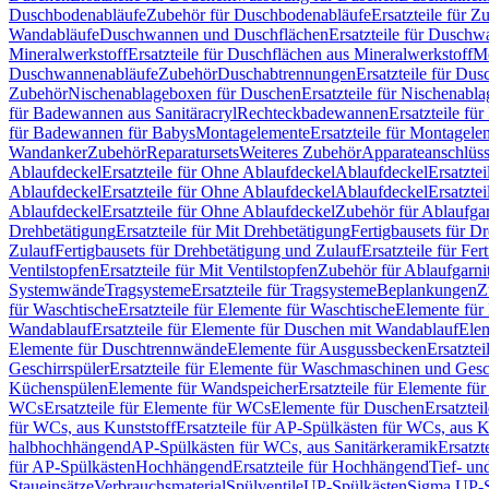
Duschbodenabläufe
Zubehör für Duschbodenabläufe
Ersatzteile für 
Wandabläufe
Duschwannen und Duschflächen
Ersatzteile für Dusch
Mineralwerkstoff
Ersatzteile für Duschflächen aus Mineralwerkstoff
Mo
Duschwannenabläufe
Zubehör
Duschabtrennungen
Ersatzteile für Du
Zubehör
Nischenablageboxen für Duschen
Ersatzteile für Nischenab
für Badewannen aus Sanitäracryl
Rechteckbadewannen
Ersatzteile f
für Badewannen für Babys
Montagelemente
Ersatzteile für Montagele
Wandanker
Zubehör
Reparatursets
Weiteres Zubehör
Apparateanschlüs
Ablaufdeckel
Ersatzteile für Ohne Ablaufdeckel
Ablaufdeckel
Ersatzte
Ablaufdeckel
Ersatzteile für Ohne Ablaufdeckel
Ablaufdeckel
Ersatzte
Ablaufdeckel
Ersatzteile für Ohne Ablaufdeckel
Zubehör für Ablaufga
Drehbetätigung
Ersatzteile für Mit Drehbetätigung
Fertigbausets für D
Zulauf
Fertigbausets für Drehbetätigung und Zulauf
Ersatzteile für Fe
Ventilstopfen
Ersatzteile für Mit Ventilstopfen
Zubehör für Ablaufgarn
Systemwände
Tragsysteme
Ersatzteile für Tragsysteme
Beplankungen
Z
für Waschtische
Ersatzteile für Elemente für Waschtische
Elemente für 
Wandablauf
Ersatzteile für Elemente für Duschen mit Wandablauf
Ele
Elemente für Duschtrennwände
Elemente für Ausgussbecken
Ersatzte
Geschirrspüler
Ersatzteile für Elemente für Waschmaschinen und Gesc
Küchenspülen
Elemente für Wandspeicher
Ersatzteile für Elemente fü
WCs
Ersatzteile für Elemente für WCs
Elemente für Duschen
Ersatztei
für WCs, aus Kunststoff
Ersatzteile für AP-Spülkästen für WCs, aus K
halbhochhängend
AP-Spülkästen für WCs, aus Sanitärkeramik
Ersatzt
für AP-Spülkästen
Hochhängend
Ersatzteile für Hochhängend
Tief- u
Staueinsätze
Verbrauchsmaterial
Spülventile
UP-Spülkästen
Sigma UP-S