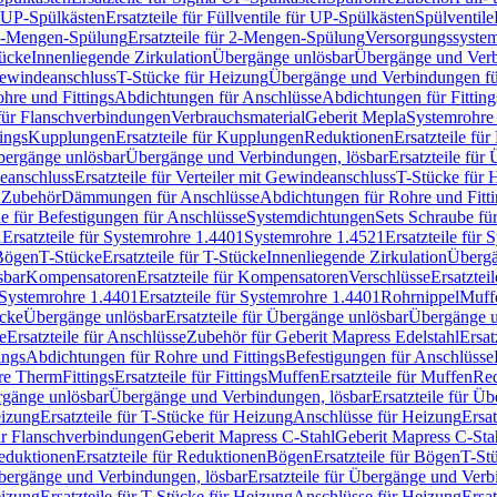
r UP-Spülkästen
Ersatzteile für Füllventile für UP-Spülkästen
Spülventile
-Mengen-Spülung
Ersatzteile für 2-Mengen-Spülung
Versorgungssyste
ücke
Innenliegende Zirkulation
Übergänge unlösbar
Übergänge und Verb
Gewindeanschluss
T-Stücke für Heizung
Übergänge und Verbindungen fü
hre und Fittings
Abdichtungen für Anschlüsse
Abdichtungen für Fitting
für Flanschverbindungen
Verbrauchsmaterial
Geberit Mepla
Systemrohr
tings
Kupplungen
Ersatzteile für Kupplungen
Reduktionen
Ersatzteile fü
Übergänge unlösbar
Übergänge und Verbindungen, lösbar
Ersatzteile fü
deanschluss
Ersatzteile für Verteiler mit Gewindeanschluss
T-Stücke für 
r Zubehör
Dämmungen für Anschlüsse
Abdichtungen für Rohre und Fitti
ile für Befestigungen für Anschlüsse
Systemdichtungen
Sets Schraube fü
1
Ersatzteile für Systemrohre 1.4401
Systemrohre 1.4521
Ersatzteile für
 Bögen
T-Stücke
Ersatzteile für T-Stücke
Innenliegende Zirkulation
Übergä
sbar
Kompensatoren
Ersatzteile für Kompensatoren
Verschlüsse
Ersatztei
Systemrohre 1.4401
Ersatzteile für Systemrohre 1.4401
Rohrnippel
Muff
ücke
Übergänge unlösbar
Ersatzteile für Übergänge unlösbar
Übergänge u
e
Ersatzteile für Anschlüsse
Zubehör für Geberit Mapress Edelstahl
Ersat
ings
Abdichtungen für Rohre und Fittings
Befestigungen für Anschlüsse
re Therm
Fittings
Ersatzteile für Fittings
Muffen
Ersatzteile für Muffen
Re
ergänge unlösbar
Übergänge und Verbindungen, lösbar
Ersatzteile für Ü
eizung
Ersatzteile für T-Stücke für Heizung
Anschlüsse für Heizung
Ersat
ür Flanschverbindungen
Geberit Mapress C-Stahl
Geberit Mapress C-Sta
eduktionen
Ersatzteile für Reduktionen
Bögen
Ersatzteile für Bögen
T-St
ergänge und Verbindungen, lösbar
Ersatzteile für Übergänge und Verb
eizung
Ersatzteile für T-Stücke für Heizung
Anschlüsse für Heizung
Ersat