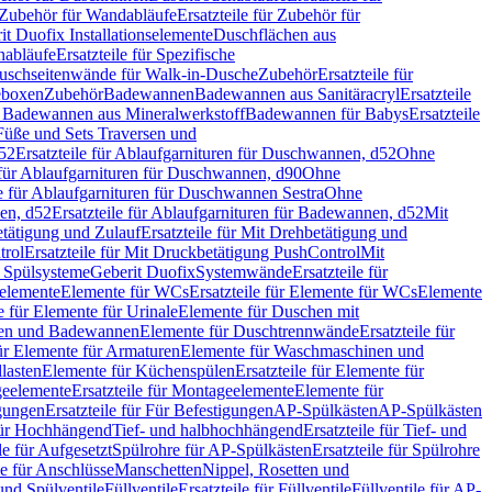
Zubehör für Wandabläufe
Ersatzteile für Zubehör für
t Duofix Installationselemente
Duschflächen aus
nabläufe
Ersatzteile für Spezifische
 Duschseitenwände für Walk-in-Dusche
Zubehör
Ersatzteile für
geboxen
Zubehör
Badewannen
Badewannen aus Sanitäracryl
Ersatzteile
ür Badewannen aus Mineralwerkstoff
Badewannen für Babys
Ersatzteile
s Füße und Sets Traversen und
d52
Ersatzteile für Ablaufgarnituren für Duschwannen, d52
Ohne
e für Ablaufgarnituren für Duschwannen, d90
Ohne
le für Ablaufgarnituren für Duschwannen Sestra
Ohne
en, d52
Ersatzteile für Ablaufgarnituren für Badewannen, d52
Mit
tätigung und Zulauf
Ersatzteile für Mit Drehbetätigung und
trol
Ersatzteile für Mit Druckbetätigung PushControl
Mit
d Spülsysteme
Geberit Duofix
Systemwände
Ersatzteile für
eelemente
Elemente für WCs
Ersatzteile für Elemente für WCs
Elemente
le für Elemente für Urinale
Elemente für Duschen mit
chen und Badewannen
Elemente für Duschtrennwände
Ersatzteile für
für Elemente für Armaturen
Elemente für Waschmaschinen und
llasten
Elemente für Küchenspülen
Ersatzteile für Elemente für
eelemente
Ersatzteile für Montageelemente
Elemente für
gungen
Ersatzteile für Für Befestigungen
AP-Spülkästen
AP-Spülkästen
 für Hochhängend
Tief- und halbhochhängend
Ersatzteile für Tief- und
le für Aufgesetzt
Spülrohre für AP-Spülkästen
Ersatzteile für Spülrohre
le für Anschlüsse
Manschetten
Nippel, Rosetten und
und Spülventile
Füllventile
Ersatzteile für Füllventile
Füllventile für AP-