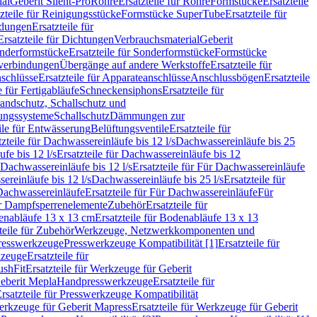
ial
Geberit Silent-Pro
Rohre
Ersatzteile für Rohre
Formstücke
Ersatzteile
zteile für Reinigungsstücke
Formstücke SuperTube
Ersatzteile für
ndungen
Ersatzteile für
Ersatzteile für Dichtungen
Verbrauchsmaterial
Geberit
nderformstücke
Ersatzteile für Sonderformstücke
Formstücke
ckverbindungen
Übergänge auf andere Werkstoffe
Ersatzteile für
schlüsse
Ersatzteile für Apparateanschlüsse
Anschlussbögen
Ersatzteile
e für Fertigabläufe
Schneckensiphons
Ersatzteile für
andschutz, Schallschutz und
rungssysteme
Schallschutz
Dämmungen zur
ile für Entwässerung
Belüftungsventile
Ersatzteile für
tzteile für Dachwassereinläufe bis 12 l/s
Dachwassereinläufe bis 25
fe bis 12 l/s
Ersatzteile für Dachwassereinläufe bis 12
Dachwassereinläufe bis 12 l/s
Ersatzteile für Für Dachwassereinläufe
ereinläufe bis 12 l/s
Dachwassereinläufe bis 25 l/s
Ersatzteile für
Dachwassereinläufe
Ersatzteile für Für Dachwassereinläufe
Für
für Dampfsperrenelemente
Zubehör
Ersatzteile für
nabläufe 13 x 13 cm
Ersatzteile für Bodenabläufe 13 x 13
teile für Zubehör
Werkzeuge, Netzwerkkomponenten und
presswerkzeuge
Presswerkzeuge Kompatibilität [1]
Ersatzteile für
kzeuge
Ersatzteile für
ushFit
Ersatzteile für Werkzeuge für Geberit
Geberit Mepla
Handpresswerkzeuge
Ersatzteile für
rsatzteile für Presswerkzeuge Kompatibilität
rkzeuge für Geberit Mapress
Ersatzteile für Werkzeuge für Geberit