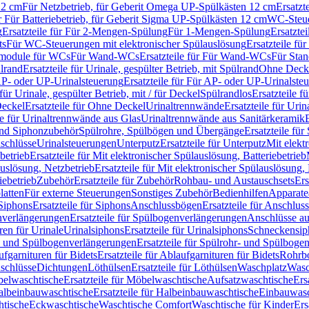
12 cm
Für Netzbetrieb, für Geberit Omega UP-Spülkästen 12 cm
Ersatzt
ür Für Batteriebetrieb, für Geberit Sigma UP-Spülkästen 12 cm
WC-Steue
g
Ersatzteile für Für 2-Mengen-Spülung
Für 1-Mengen-Spülung
Ersatzte
ts
Für WC-Steuerungen mit elektronischer Spülauslösung
Ersatzteile f
ärmodule für WCs
Für Wand-WCs
Ersatzteile für Für Wand-WCs
Für Sta
ülrand
Ersatzteile für Urinale, gespülter Betrieb, mit Spülrand
Ohne Deck
P- oder UP-Urinalsteuerung
Ersatzteile für Für AP- oder UP-Urinalste
 für Urinale, gespülter Betrieb, mit / für Deckel
Spülrandlos
Ersatzteile f
eckel
Ersatzteile für Ohne Deckel
Urinaltrennwände
Ersatzteile für Uri
le für Urinaltrennwände aus Glas
Urinaltrennwände aus Sanitärkeramik
nd Siphonzubehör
Spülrohre, Spülbögen und Übergänge
Ersatzteile fü
schlüsse
Urinalsteuerungen
Unterputz
Ersatzteile für Unterputz
Mit elekt
betrieb
Ersatzteile für Mit elektronischer Spülauslösung, Batteriebetrieb
auslösung, Netzbetrieb
Ersatzteile für Mit elektronischer Spülauslösung,
iebetrieb
Zubehör
Ersatzteile für Zubehör
Rohbau- und Austauschsets
Ers
atten
Für externe Steuerungen
Sonstiges Zubehör
Bedienhilfen
Apparate
Siphons
Ersatzteile für Siphons
Anschlussbögen
Ersatzteile für Anschlu
verlängerungen
Ersatzteile für Spülbogenverlängerungen
Anschlüsse a
ren für Urinale
Urinalsiphons
Ersatzteile für Urinalsiphons
Schneckensip
- und Spülbogenverlängerungen
Ersatzteile für Spülrohr- und Spülbog
fgarnituren für Bidets
Ersatzteile für Ablaufgarnituren für Bidets
Rohrb
schlüsse
Dichtungen
Löthülsen
Ersatzteile für Löthülsen
Waschplatz
Wasc
elwaschtische
Ersatzteile für Möbelwaschtische
Aufsatzwaschtische
Ers
albeinbauwaschtische
Ersatzteile für Halbeinbauwaschtische
Einbauwasc
htische
Eckwaschtische
Waschtische Comfort
Waschtische für Kinder
Ers