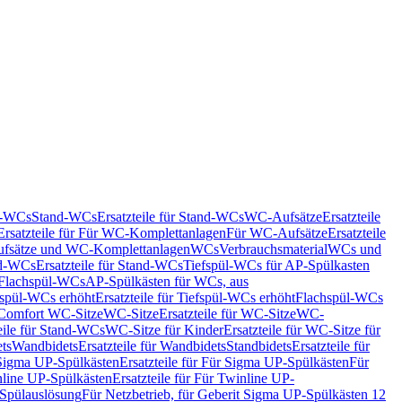
nd-WCs
Stand-WCs
Ersatzteile für Stand-WCs
WC-Aufsätze
Ersatzteile
Ersatzteile für Für WC-Komplettanlagen
Für WC-Aufsätze
Ersatzteile
fsätze und WC-Komplettanlagen
WCs
Verbrauchsmaterial
WCs und
d-WCs
Ersatzteile für Stand-WCs
Tiefspül-WCs für AP-Spülkasten
r Flachspül-WCs
AP-Spülkästen für WCs, aus
fspül-WCs erhöht
Ersatzteile für Tiefspül-WCs erhöht
Flachspül-WCs
r Comfort WC-Sitze
WC-Sitze
Ersatzteile für WC-Sitze
WC-
eile für Stand-WCs
WC-Sitze für Kinder
Ersatzteile für WC-Sitze für
ts
Wandbidets
Ersatzteile für Wandbidets
Standbidets
Ersatzteile für
Sigma UP-Spülkästen
Ersatzteile für Für Sigma UP-Spülkästen
Für
line UP-Spülkästen
Ersatzteile für Für Twinline UP-
 Spülauslösung
Für Netzbetrieb, für Geberit Sigma UP-Spülkästen 12