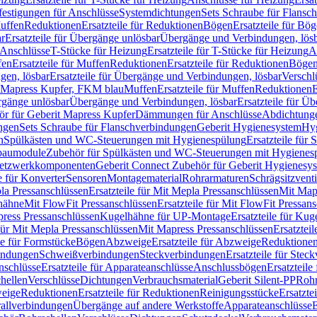
festigungen für Anschlüsse
Systemdichtungen
Sets Schraube für Flansc
Muffen
Reduktionen
Ersatzteile für Reduktionen
Bögen
Ersatzteile für Bö
r
Ersatzteile für Übergänge unlösbar
Übergänge und Verbindungen, lös
r Anschlüsse
T-Stücke für Heizung
Ersatzteile für T-Stücke für Heizung
A
fen
Ersatzteile für Muffen
Reduktionen
Ersatzteile für Reduktionen
Böge
gen, lösbar
Ersatzteile für Übergänge und Verbindungen, lösbar
Verschl
it Mapress Kupfer, FKM blau
Muffen
Ersatzteile für Muffen
Reduktionen
E
ergänge unlösbar
Übergänge und Verbindungen, lösbar
Ersatzteile für Ü
hör für Geberit Mapress Kupfer
Dämmungen für Anschlüsse
Abdichtunge
ngen
Sets Schraube für Flanschverbindungen
Geberit Hygienesystem
Hyg
n
Spülkästen und WC-Steuerungen mit Hygienespülung
Ersatzteile fü
nbaumodule
Zubehör für Spülkästen und WC-Steuerungen mit Hygienes
etzwerkkomponenten
Geberit Connect Zubehör für Geberit Hygienesy
e für Konverter
Sensoren
Montagematerial
Rohrarmaturen
Schrägsitzventi
la Pressanschlüssen
Ersatzteile für Mit Mepla Pressanschlüssen
Mit Map
lhähne
Mit FlowFit Pressanschlüssen
Ersatzteile für Mit FlowFit Pressan
press Pressanschlüssen
Kugelhähne für UP-Montage
Ersatzteile für Ku
 für Mit Mepla Pressanschlüssen
Mit Mapress Pressanschlüssen
Ersatztei
le für Formstücke
Bögen
Abzweige
Ersatzteile für Abzweige
Reduktione
bindungen
Schweißverbindungen
Steckverbindungen
Ersatzteile für Ste
nschlüsse
Ersatzteile für Apparateanschlüsse
Anschlussbögen
Ersatzteil
hellen
Verschlüsse
Dichtungen
Verbrauchsmaterial
Geberit Silent-PP
Roh
weige
Reduktionen
Ersatzteile für Reduktionen
Reinigungsstücke
Ersatzte
allverbindungen
Übergänge auf andere Werkstoffe
Apparateanschlüsse
E