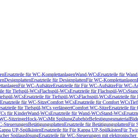
en
Ersatzteile für WC-Komplettanlagen
Wand-WCs
Ersatzteile für Wa
ken
Designplatten
Ersatzteile für Designplatten
Für WC-Komplettanlagen
tanlagen
Für WC-Aufsätze
Ersatzteile für Für WC-Aufsätze
Für WC-Au
eile für Tiefspül-WCs
Flachspül-WCs
Ersatzteile für Flachspül-WCs
Stan
iefspül-WCs
Ersatzteile für Tiefspül-WCs
Flachspül-WCs
Ersatzteile fü
Ersatzteile für WC-Sitze
Comfort WCs
Ersatzteile für Comfort WCs
Tie
rsatzteile für Tiefspül-WCs verlängert
Comfort WC-Sitze
Ersatzteile fü
WCs für Kinder
Wand-WCs
Ersatzteile für Wand-WCs
Stand-WCs
Ersatzt
r WC-Sitzringe
Hock-WCs
Mit Spülung
Zubehör
Befestigungsmaterial
Bide
C-Steuerungen
Betätigungsplatten
Ersatzteile für Betätigungsplatten
Für 
Kappa UP-Spülkästen
Ersatzteile für Für Kappa UP-Spülkästen
Für Twin
scher Spülauslösung
Ersatzteile für WC-Steuerungen mit elektronischer