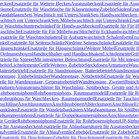
Becken
Ersatzteile für Weitere Becken
Ausgussbecken
Ersatzteile für Au
nräume
Ersatzteile für Waschtische für Klassenräume
Zubehör
Säulen
Ersa
andablagen
Sets Waschtisch mit Unterschrank
Sets Handwaschbecken 
aschtisch mit Unterschrank
Sets Möbelwaschtisch mit Unterschrank
Ersa
für Waschtischunterschränke
Für Handwaschbecken
Ersatzteile für Für
aschtische
Ersatzteile für Für Möbelwaschtische
Für Eckhandwaschbec
rsatzteile für Waschtischplatten
Für Aufsatzwaschtisch Schalenform
Ers
änke
Ersatzteile für Seitenschränke
Niedrige Seitenschränke
Ersatzteile f
ängeschränke
Ersatzteile für Hängeschränke
Weitere Möbel
Ersatzteile 
d Ordnungsboxen
Handtuchhalter und Handtuchhaken
Lichtelemente
Grif
tzteile für Spiegel
Mit integrierter Beleuchtung
Ersatzteile für Mit integr
behör
Lichtelemente
Griffe
Weiteres Zubehör
Steckdosen
Armaturen
Wasc
tteriebetrieb
Ersatzteile für Standmontage, Batteriebetrieb
Standmontage
dmontage, Einhebelmischer
Wandmontage, Netzbetrieb
Ersatzteile für W
teile für Wandmontage, Generatorbetrieb
Wandmontage, Zweigriffmisch
rmaturen
Apparateanschlüsse für Waschplatz, Spülbecken, Geräte und 
 Rohrbogensiphons
Rohrbogensiphons, Raumsparmodell
Ersatzteile für
rohrsiphons für Waschbecken, Raumsparmodell
Ersatzteile für Tauch
nschlüsse
Anschlussstutzen
Anschlussbögen
Abdeckungen
Anschlüsse
Er
aukästen
Ersatzteile für Wandeinbaukästen
Ablaufgarnituren für Spülb
elkammersiphons
Ersatzteile für Doppelkammersiphons
Anschlussstutz
für Geräte
Rohrbogensiphons
Ersatzteile für Rohrbogensiphons
UP-Sipho
en für Ausgussbecken
Ersatzteile für Ablaufgarnituren für Ausgussbecke
ufventile
Ersatzteile für Ablaufventile
Zubehör
Ersatzteile für Zubehör
D
Ersatzteile für Duschrinnen
Zubehör für Duschrinnen
Ersatzteile für Zu