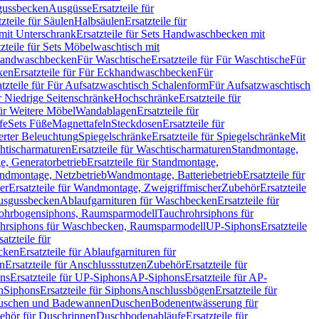
sgussbecken
Ausgüsse
Ersatzteile für
tzteile für Säulen
Halbsäulen
Ersatzteile für
mit Unterschrank
Ersatzteile für Sets Handwaschbecken mit
tzteile für Sets Möbelwaschtisch mit
 Handwaschbecken
Für Waschtische
Ersatzteile für Für Waschtische
Für
ken
Ersatzteile für Für Eckhandwaschbecken
Für
atzteile für Für Aufsatzwaschtisch Schalenform
Für Aufsatzwaschtisch
ür Niedrige Seitenschränke
Hochschränke
Ersatzteile für
für Weitere Möbel
Wandablagen
Ersatzteile für
fe
Sets Füße
Magnettafeln
Steckdosen
Ersatzteile für
ierter Beleuchtung
Spiegelschränke
Ersatzteile für Spiegelschränke
Mit
htischarmaturen
Ersatzteile für Waschtischarmaturen
Standmontage,
, Generatorbetrieb
Ersatzteile für Standmontage,
andmontage, Netzbetrieb
Wandmontage, Batteriebetrieb
Ersatzteile für
er
Ersatzteile für Wandmontage, Zweigriffmischer
Zubehör
Ersatzteile
Ausgussbecken
Ablaufgarnituren für Waschbecken
Ersatzteile für
 Rohrbogensiphons, Raumsparmodell
Tauchrohrsiphons für
rohrsiphons für Waschbecken, Raumsparmodell
UP-Siphons
Ersatzteile
satzteile für
ecken
Ersatzteile für Ablaufgarnituren für
en
Ersatzteile für Anschlussstutzen
Zubehör
Ersatzteile für
ns
Ersatzteile für UP-Siphons
AP-Siphons
Ersatzteile für AP-
n
Siphons
Ersatzteile für Siphons
Anschlussbögen
Ersatzteile für
uschen und Badewannen
Duschen
Bodenentwässerung für
behör für Duschrinnen
Duschbodenabläufe
Ersatzteile für