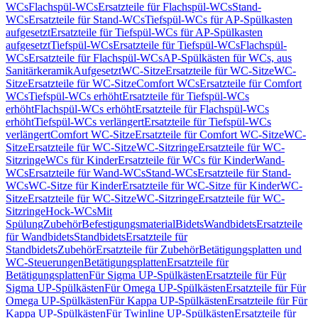
WCs
Flachspül-WCs
Ersatzteile für Flachspül-WCs
Stand-
WCs
Ersatzteile für Stand-WCs
Tiefspül-WCs für AP-Spülkasten
aufgesetzt
Ersatzteile für Tiefspül-WCs für AP-Spülkasten
aufgesetzt
Tiefspül-WCs
Ersatzteile für Tiefspül-WCs
Flachspül-
WCs
Ersatzteile für Flachspül-WCs
AP-Spülkästen für WCs, aus
Sanitärkeramik
Aufgesetzt
WC-Sitze
Ersatzteile für WC-Sitze
WC-
Sitze
Ersatzteile für WC-Sitze
Comfort WCs
Ersatzteile für Comfort
WCs
Tiefspül-WCs erhöht
Ersatzteile für Tiefspül-WCs
erhöht
Flachspül-WCs erhöht
Ersatzteile für Flachspül-WCs
erhöht
Tiefspül-WCs verlängert
Ersatzteile für Tiefspül-WCs
verlängert
Comfort WC-Sitze
Ersatzteile für Comfort WC-Sitze
WC-
Sitze
Ersatzteile für WC-Sitze
WC-Sitzringe
Ersatzteile für WC-
Sitzringe
WCs für Kinder
Ersatzteile für WCs für Kinder
Wand-
WCs
Ersatzteile für Wand-WCs
Stand-WCs
Ersatzteile für Stand-
WCs
WC-Sitze für Kinder
Ersatzteile für WC-Sitze für Kinder
WC-
Sitze
Ersatzteile für WC-Sitze
WC-Sitzringe
Ersatzteile für WC-
Sitzringe
Hock-WCs
Mit
Spülung
Zubehör
Befestigungsmaterial
Bidets
Wandbidets
Ersatzteile
für Wandbidets
Standbidets
Ersatzteile für
Standbidets
Zubehör
Ersatzteile für Zubehör
Betätigungsplatten und
WC-Steuerungen
Betätigungsplatten
Ersatzteile für
Betätigungsplatten
Für Sigma UP-Spülkästen
Ersatzteile für Für
Sigma UP-Spülkästen
Für Omega UP-Spülkästen
Ersatzteile für Für
Omega UP-Spülkästen
Für Kappa UP-Spülkästen
Ersatzteile für Für
Kappa UP-Spülkästen
Für Twinline UP-Spülkästen
Ersatzteile für