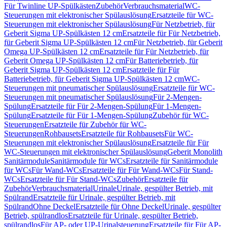
Für Twinline UP-Spülkästen
Zubehör
Verbrauchsmaterial
WC-
Steuerungen mit elektronischer Spülauslösung
Ersatzteile für WC-
Steuerungen mit elektronischer Spülauslösung
Für Netzbetrieb, für
Geberit Sigma UP-Spülkästen 12 cm
Ersatzteile für Für Netzbetrieb,
für Geberit Sigma UP-Spülkästen 12 cm
Für Netzbetrieb, für Geberit
Omega UP-Spülkästen 12 cm
Ersatzteile für Für Netzbetrieb, für
Geberit Omega UP-Spülkästen 12 cm
Für Batteriebetrieb, für
Geberit Sigma UP-Spülkästen 12 cm
Ersatzteile für Für
Batteriebetrieb, für Geberit Sigma UP-Spülkästen 12 cm
WC-
Steuerungen mit pneumatischer Spülauslösung
Ersatzteile für WC-
Steuerungen mit pneumatischer Spülauslösung
Für 2-Mengen-
Spülung
Ersatzteile für Für 2-Mengen-Spülung
Für 1-Mengen-
Spülung
Ersatzteile für Für 1-Mengen-Spülung
Zubehör für WC-
Steuerungen
Ersatzteile für Zubehör für WC-
Steuerungen
Rohbausets
Ersatzteile für Rohbausets
Für WC-
Steuerungen mit elektronischer Spülauslösung
Ersatzteile für Für
WC-Steuerungen mit elektronischer Spülauslösung
Geberit Monolith
Sanitärmodule
Sanitärmodule für WCs
Ersatzteile für Sanitärmodule
für WCs
Für Wand-WCs
Ersatzteile für Für Wand-WCs
Für Stand-
WCs
Ersatzteile für Für Stand-WCs
Zubehör
Ersatzteile für
Zubehör
Verbrauchsmaterial
Urinale
Urinale, gespülter Betrieb, mit
Spülrand
Ersatzteile für Urinale, gespülter Betrieb, mit
Spülrand
Ohne Deckel
Ersatzteile für Ohne Deckel
Urinale, gespülter
Betrieb, spülrandlos
Ersatzteile für Urinale, gespülter Betrieb,
spülrandlos
Für AP- oder UP-Urinalsteuerung
Ersatzteile für Für AP-