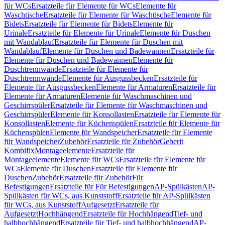
für WCs
Ersatzteile für Elemente für WCs
Elemente für
Waschtische
Ersatzteile für Elemente für Waschtische
Elemente für
Bidets
Ersatzteile für Elemente für Bidets
Elemente für
Urinale
Ersatzteile für Elemente für Urinale
Elemente für Duschen
mit Wandablauf
Ersatzteile für Elemente für Duschen mit
Wandablauf
Elemente für Duschen und Badewannen
Ersatzteile für
Elemente für Duschen und Badewannen
Elemente für
Duschtrennwände
Ersatzteile für Elemente für
Duschtrennwände
Elemente für Ausgussbecken
Ersatzteile für
Elemente für Ausgussbecken
Elemente für Armaturen
Ersatzteile für
Elemente für Armaturen
Elemente für Waschmaschinen und
Geschirrspüler
Ersatzteile für Elemente für Waschmaschinen und
Geschirrspüler
Elemente für Konsollasten
Ersatzteile für Elemente für
Konsollasten
Elemente für Küchenspülen
Ersatzteile für Elemente für
Küchenspülen
Elemente für Wandspeicher
Ersatzteile für Elemente
für Wandspeicher
Zubehör
Ersatzteile für Zubehör
Geberit
Kombifix
Montageelemente
Ersatzteile für
Montageelemente
Elemente für WCs
Ersatzteile für Elemente für
WCs
Elemente für Duschen
Ersatzteile für Elemente für
Duschen
Zubehör
Ersatzteile für Zubehör
Für
Befestigungen
Ersatzteile für Für Befestigungen
AP-Spülkästen
AP-
Spülkästen für WCs, aus Kunststoff
Ersatzteile für AP-Spülkästen
für WCs, aus Kunststoff
Aufgesetzt
Ersatzteile für
Aufgesetzt
Hochhängend
Ersatzteile für Hochhängend
Tief- und
halbhochhängend
Ersatzteile für Tief- und halbhochhängend
AP-