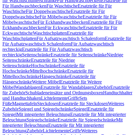
für Waschtischunterschränke
Für Handwaschbecken
Ersatzteile für
Für Handwaschbecken
Für Waschtische
Ersatzteile für Für
Waschtische
Für Doppelwaschtische
Ersatzteile für Für
Doppelwaschtische
Für Möbelwaschtische
Ersatzteile für Für
Möbelwaschtische
Für Eckhandwaschbecken
Ersatzteile für Für
Eckhandwaschbecken
Für Eckwaschtische
Ersatzteile für Für
Eckwaschtische
Waschtischplatten
Ersatzteile für
Waschtischplatten
Für Aufsatzwaschtisch Schalenform
Ersatzteile für
Für Aufsatzwaschtisch Schalenform
Für Aufsatzwaschtisch
rechteckig
Ersatzteile für Für Aufsatzwaschtisch
rechteckig
Seitenschränke
Ersatzteile für Seitenschränke
Niedrige
Seitenschränke
Ersatzteile für Niedrige
Seitenschränke
Hochschränke
Ersatzteile für
Hochschränke
Mittelhochschränke
Ersatzteile für
Mittelhochschränke
Hängeschränke
Ersatzteile für
Hängeschränke
Weitere Möbel
Ersatzteile für Weitere
Möbel
Wandablagen
Ersatzteile für Wandablagen
Zubehör
Ersatzteile
für Zubehör
Schubladeneinsätze und Ordnungsboxen
Handtuchhalter
und Handtuchhaken
Lichtelemente
Griffe
Sets
Füße
Magnettafeln
Steckdosen
Ersatzteile für Steckdosen
Weiteres
Zubehör
Spiegel und Spiegelschränke
Spiegel
Ersatzteile für
Spiegel
Mit integrierter Beleuchtung
Ersatzteile für Mit integrierter
Beleuchtung
Spiegelschränke
Ersatzteile für Spiegelschränke
Mit
integrierter Beleuchtung
Ersatzteile für Mit integrierter
Beleuchtung
Zubehör
Lichtelemente
Griffe
Weiteres