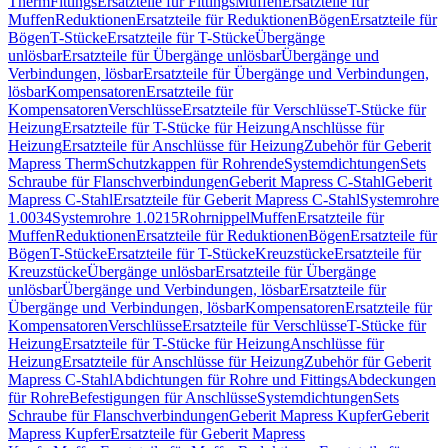
Therm
Fittings
Ersatzteile für Fittings
Muffen
Ersatzteile für
Muffen
Reduktionen
Ersatzteile für Reduktionen
Bögen
Ersatzteile für
Bögen
T-Stücke
Ersatzteile für T-Stücke
Übergänge
unlösbar
Ersatzteile für Übergänge unlösbar
Übergänge und
Verbindungen, lösbar
Ersatzteile für Übergänge und Verbindungen,
lösbar
Kompensatoren
Ersatzteile für
Kompensatoren
Verschlüsse
Ersatzteile für Verschlüsse
T-Stücke für
Heizung
Ersatzteile für T-Stücke für Heizung
Anschlüsse für
Heizung
Ersatzteile für Anschlüsse für Heizung
Zubehör für Geberit
Mapress Therm
Schutzkappen für Rohrende
Systemdichtungen
Sets
Schraube für Flanschverbindungen
Geberit Mapress C-Stahl
Geberit
Mapress C-Stahl
Ersatzteile für Geberit Mapress C-Stahl
Systemrohre
1.0034
Systemrohre 1.0215
Rohrnippel
Muffen
Ersatzteile für
Muffen
Reduktionen
Ersatzteile für Reduktionen
Bögen
Ersatzteile für
Bögen
T-Stücke
Ersatzteile für T-Stücke
Kreuzstücke
Ersatzteile für
Kreuzstücke
Übergänge unlösbar
Ersatzteile für Übergänge
unlösbar
Übergänge und Verbindungen, lösbar
Ersatzteile für
Übergänge und Verbindungen, lösbar
Kompensatoren
Ersatzteile für
Kompensatoren
Verschlüsse
Ersatzteile für Verschlüsse
T-Stücke für
Heizung
Ersatzteile für T-Stücke für Heizung
Anschlüsse für
Heizung
Ersatzteile für Anschlüsse für Heizung
Zubehör für Geberit
Mapress C-Stahl
Abdichtungen für Rohre und Fittings
Abdeckungen
für Rohre
Befestigungen für Anschlüsse
Systemdichtungen
Sets
Schraube für Flanschverbindungen
Geberit Mapress Kupfer
Geberit
Mapress Kupfer
Ersatzteile für Geberit Mapress