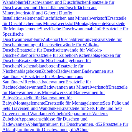
Wandabläufe
Duschwannen und Duschflächen
Ersatzteile für
Duschwannen und Duschflächen
Duschflächen aus
Mineralwerkstoff und Geberit Duofix
Installationselemente
Duschflächen aus Mineralwerkstoff
Ersatzteile
für Duschflächen aus Mineralwerkstoff
Montagelemente
Ersatzteile
für Montagelemente
Spezifische Duschwannenabläufe
Ersatzteile für
Spezifische
Duschwannenabläufe
Zubehör
Duschabtrennungen
Ersatzteile für
Duschabtrennungen
Duschseitenwände für Walk-in-
Dusche
Ersatzteile für Duschseitenwände für Walk-in-
Dusche
Zubehör
Ersatzteile für Zubehör
Nischenablageboxen für
Duschen
Ersatzteile für Nischenablageboxen für
Duschen
Nischenablageboxen
Ersatzteile für
Nischenablageboxen
Zubehör
Badewannen
Badewannen aus
Sanitäracryl
Ersatzteile für Badewannen aus
Sanitäracryl
Rechteckbadewannen
Ersatzteile für
Rechteckbadewannen
Badewannen aus Mineralwerkstoff
Ersatzteile
für Badewannen aus Mineralwerkstoff
Badewannen für
Babys
Ersatzteile für Badewannen für
Babys
Montagelemente
Ersatzteile für Montagelemente
Sets Füße und
Sets Traversen und Wandanker
Ersatzteile für Sets Füße und Sets
Traversen und Wandanker
Zubehör
Reparatursets
Weiteres
Zubehör
Apparateanschlüsse für Duschen und
Badewannen
Ablaufgarnituren für Duschwannen, d52
Ersatzteile für
Ablaufgarnituren für Duschwannen, d52
Ohne