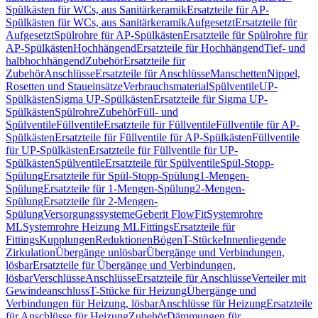
Spülkästen für WCs, aus Sanitärkeramik
Ersatzteile für AP-
Spülkästen für WCs, aus Sanitärkeramik
Aufgesetzt
Ersatzteile für
Aufgesetzt
Spülrohre für AP-Spülkästen
Ersatzteile für Spülrohre für
AP-Spülkästen
Hochhängend
Ersatzteile für Hochhängend
Tief- und
halbhochhängend
Zubehör
Ersatzteile für
Zubehör
Anschlüsse
Ersatzteile für Anschlüsse
Manschetten
Nippel,
Rosetten und Staueinsätze
Verbrauchsmaterial
Spülventile
UP-
Spülkästen
Sigma UP-Spülkästen
Ersatzteile für Sigma UP-
Spülkästen
Spülrohre
Zubehör
Füll- und
Spülventile
Füllventile
Ersatzteile für Füllventile
Füllventile für AP-
Spülkästen
Ersatzteile für Füllventile für AP-Spülkästen
Füllventile
für UP-Spülkästen
Ersatzteile für Füllventile für UP-
Spülkästen
Spülventile
Ersatzteile für Spülventile
Spül-Stopp-
Spülung
Ersatzteile für Spül-Stopp-Spülung
1-Mengen-
Spülung
Ersatzteile für 1-Mengen-Spülung
2-Mengen-
Spülung
Ersatzteile für 2-Mengen-
Spülung
Versorgungssysteme
Geberit FlowFit
Systemrohre
ML
Systemrohre Heizung ML
Fittings
Ersatzteile für
Fittings
Kupplungen
Reduktionen
Bögen
T-Stücke
Innenliegende
Zirkulation
Übergänge unlösbar
Übergänge und Verbindungen,
lösbar
Ersatzteile für Übergänge und Verbindungen,
lösbar
Verschlüsse
Anschlüsse
Ersatzteile für Anschlüsse
Verteiler mit
Gewindeanschluss
T-Stücke für Heizung
Übergänge und
Verbindungen für Heizung, lösbar
Anschlüsse für Heizung
Ersatzteile
für Anschlüsse für Heizung
Zubehör
Dämmungen für