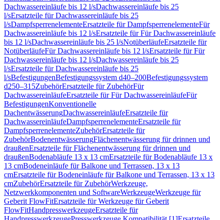
Dachwassereinläufe bis 12 l/s
Dachwassereinläufe bis 25
l/s
Ersatzteile für Dachwassereinläufe bis 25
l/s
Dampfsperrenelemente
Ersatzteile für Dampfsperrenelemente
Für
Dachwassereinläufe bis 12 l/s
Ersatzteile für Für Dachwassereinläufe
bis 12 l/s
Dachwassereinläufe bis 25 l/s
Notüberläufe
Ersatzteile für
Notüberläufe
Für Dachwassereinläufe bis 12 l/s
Ersatzteile für Für
Dachwassereinläufe bis 12 l/s
Dachwassereinläufe bis 25
l/s
Ersatzteile für Dachwassereinläufe bis 25
l/s
Befestigungen
Befestigungssystem d40–200
Befestigungssystem
d250–315
Zubehör
Ersatzteile für Zubehör
Für
Dachwassereinläufe
Ersatzteile für Für Dachwassereinläufe
Für
Befestigungen
Konventionelle
Dachentwässerung
Dachwassereinläufe
Ersatzteile für
Dachwassereinläufe
Dampfsperrenelemente
Ersatzteile für
Dampfsperrenelemente
Zubehör
Ersatzteile für
Zubehör
Bodenentwässerung
Flächenentwässerung für drinnen und
draußen
Ersatzteile für Flächenentwässerung für drinnen und
draußen
Bodenabläufe 13 x 13 cm
Ersatzteile für Bodenabläufe 13 x
13 cm
Bodeneinläufe für Balkone und Terrassen, 13 x 13
cm
Ersatzteile für Bodeneinläufe für Balkone und Terrassen, 13 x 13
cm
Zubehör
Ersatzteile für Zubehör
Werkzeuge,
Netzwerkkomponenten und Software
Werkzeuge
Werkzeuge für
Geberit FlowFit
Ersatzteile für Werkzeuge für Geberit
FlowFit
Handpresswerkzeuge
Ersatzteile für
Handpresswerkzeuge
Presswerkzeuge Kompatibilität [1]
Ersatzteile