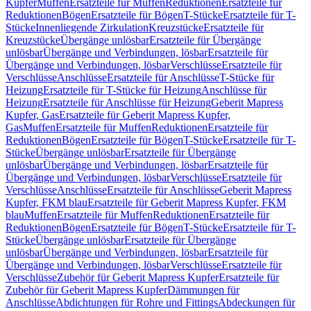
Kupfer
Muffen
Ersatzteile für Muffen
Reduktionen
Ersatzteile für
Reduktionen
Bögen
Ersatzteile für Bögen
T-Stücke
Ersatzteile für T-
Stücke
Innenliegende Zirkulation
Kreuzstücke
Ersatzteile für
Kreuzstücke
Übergänge unlösbar
Ersatzteile für Übergänge
unlösbar
Übergänge und Verbindungen, lösbar
Ersatzteile für
Übergänge und Verbindungen, lösbar
Verschlüsse
Ersatzteile für
Verschlüsse
Anschlüsse
Ersatzteile für Anschlüsse
T-Stücke für
Heizung
Ersatzteile für T-Stücke für Heizung
Anschlüsse für
Heizung
Ersatzteile für Anschlüsse für Heizung
Geberit Mapress
Kupfer, Gas
Ersatzteile für Geberit Mapress Kupfer,
Gas
Muffen
Ersatzteile für Muffen
Reduktionen
Ersatzteile für
Reduktionen
Bögen
Ersatzteile für Bögen
T-Stücke
Ersatzteile für T-
Stücke
Übergänge unlösbar
Ersatzteile für Übergänge
unlösbar
Übergänge und Verbindungen, lösbar
Ersatzteile für
Übergänge und Verbindungen, lösbar
Verschlüsse
Ersatzteile für
Verschlüsse
Anschlüsse
Ersatzteile für Anschlüsse
Geberit Mapress
Kupfer, FKM blau
Ersatzteile für Geberit Mapress Kupfer, FKM
blau
Muffen
Ersatzteile für Muffen
Reduktionen
Ersatzteile für
Reduktionen
Bögen
Ersatzteile für Bögen
T-Stücke
Ersatzteile für T-
Stücke
Übergänge unlösbar
Ersatzteile für Übergänge
unlösbar
Übergänge und Verbindungen, lösbar
Ersatzteile für
Übergänge und Verbindungen, lösbar
Verschlüsse
Ersatzteile für
Verschlüsse
Zubehör für Geberit Mapress Kupfer
Ersatzteile für
Zubehör für Geberit Mapress Kupfer
Dämmungen für
Anschlüsse
Abdichtungen für Rohre und Fittings
Abdeckungen für