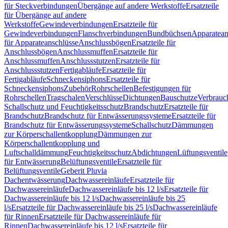
für Steckverbindungen
Übergänge auf andere Werkstoffe
Ersatzteile
für Übergänge auf andere
Werkstoffe
Gewindeverbindungen
Ersatzteile für
Gewindeverbindungen
Flanschverbindungen
Bundbüchsen
Apparatean
für Apparateanschlüsse
Anschlussbögen
Ersatzteile für
Anschlussbögen
Anschlussmuffen
Ersatzteile für
Anschlussmuffen
Anschlussstutzen
Ersatzteile für
Anschlussstutzen
Fertigabläufe
Ersatzteile für
Fertigabläufe
Schneckensiphons
Ersatzteile für
Schneckensiphons
Zubehör
Rohrschellen
Befestigungen für
Rohrschellen
Tragschalen
Verschlüsse
Dichtungen
Bauschutze
Verbrauc
Schallschutz und Feuchtigkeitsschutz
Brandschutz
Ersatzteile für
Brandschutz
Brandschutz für Entwässerungssysteme
Ersatzteile für
Brandschutz für Entwässerungssysteme
Schallschutz
Dämmungen
zur Körperschallentkopplung
Dämmungen zur
Körperschallentkopplung und
Luftschalldämmung
Feuchtigkeitsschutz
Abdichtungen
Lüftungsventile
für Entwässerung
Belüftungsventile
Ersatzteile für
Belüftungsventile
Geberit Pluvia
Dachentwässerung
Dachwassereinläufe
Ersatzteile für
Dachwassereinläufe
Dachwassereinläufe bis 12 l/s
Ersatzteile für
Dachwassereinläufe bis 12 l/s
Dachwassereinläufe bis 25
l/s
Ersatzteile für Dachwassereinläufe bis 25 l/s
Dachwassereinläufe
für Rinnen
Ersatzteile für Dachwassereinläufe für
Rinnen
Dachwassereinläufe bis 12 l/s
Ersatzteile für