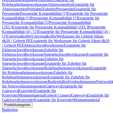
Rohrbearbeitungswerkzeuge
Abpressstopfen
Ersatzteile für
Abpressstopfen
Prüfmittel
Zubehör
Pressgeräte
Ersatzteile für
Pressgeräte
Pressgeräte Kompatibilität [1]
Ersatzteile für Pressgeräte
Kompatibilität [1]
Pressgeräte Kompatibilität [2]
Ersatzteile für
Pressgeräte Kompatibilität [2]
Pressgeräte Kompatibilität
[2XL]
Ersatzteile für Pressgeräte Kompatibilität [2XL]
Pressgeräte
Kompatibilität [4] / [2]
Ersatzteile für Pressgeräte Kompatibilität [4] /
[2]
Universalkoffer
Universalkoffer
Werkzeuge für Geberit Silent-
db20 / Geberit PE
Ersatzteile für Werkzeuge für Geberit Silent-db20
/ Geberit PE
Elektroschweißwerkzeuge
Ersatzteile für
Elektroschweißwerkzeuge
Zubehör für
Elektroschweißwerkzeuge
Spiegelschweißwerkzeuge
Ersatzteile für
Spiegelschweißwerkzeuge
Zubehör für
Spiegelschweißwerkzeuge
Ersatzteile für Zubehör für
Spiegelschweißwerkzeuge
Rohrbearbeitungswerkzeuge
Ersatzteile
für Rohrbearbeitungswerkzeuge
Zubehör für
Rohrbearbeitungswerkzeuge
Ersatzteile für Zubehör für
Rohrbearbeitungswerkzeuge
Bedienhilfen
Fernbedienungen
Netzwerk
für Netzwerkkomponenten
Gateways
Ersatzteile für
Gateways
Konverter
Ersatzteile für
Konverter
Montagematerial
Geberit Connect
Gateways
Ersatzteile für
Gateways
Konverter
Ersatzteile für Konverter
Montagematerial
Produktkategorien
Badserien