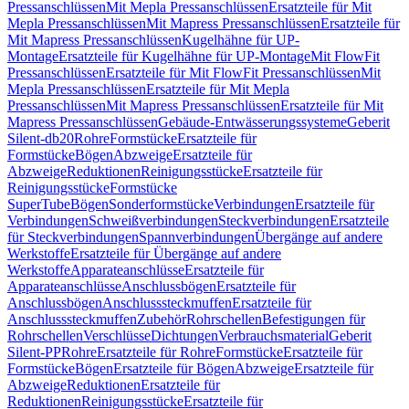
Pressanschlüssen
Mit Mepla Pressanschlüssen
Ersatzteile für Mit
Mepla Pressanschlüssen
Mit Mapress Pressanschlüssen
Ersatzteile für
Mit Mapress Pressanschlüssen
Kugelhähne für UP-
Montage
Ersatzteile für Kugelhähne für UP-Montage
Mit FlowFit
Pressanschlüssen
Ersatzteile für Mit FlowFit Pressanschlüssen
Mit
Mepla Pressanschlüssen
Ersatzteile für Mit Mepla
Pressanschlüssen
Mit Mapress Pressanschlüssen
Ersatzteile für Mit
Mapress Pressanschlüssen
Gebäude-Entwässerungssysteme
Geberit
Silent-db20
Rohre
Formstücke
Ersatzteile für
Formstücke
Bögen
Abzweige
Ersatzteile für
Abzweige
Reduktionen
Reinigungsstücke
Ersatzteile für
Reinigungsstücke
Formstücke
SuperTube
Bögen
Sonderformstücke
Verbindungen
Ersatzteile für
Verbindungen
Schweißverbindungen
Steckverbindungen
Ersatzteile
für Steckverbindungen
Spannverbindungen
Übergänge auf andere
Werkstoffe
Ersatzteile für Übergänge auf andere
Werkstoffe
Apparateanschlüsse
Ersatzteile für
Apparateanschlüsse
Anschlussbögen
Ersatzteile für
Anschlussbögen
Anschlusssteckmuffen
Ersatzteile für
Anschlusssteckmuffen
Zubehör
Rohrschellen
Befestigungen für
Rohrschellen
Verschlüsse
Dichtungen
Verbrauchsmaterial
Geberit
Silent-PP
Rohre
Ersatzteile für Rohre
Formstücke
Ersatzteile für
Formstücke
Bögen
Ersatzteile für Bögen
Abzweige
Ersatzteile für
Abzweige
Reduktionen
Ersatzteile für
Reduktionen
Reinigungsstücke
Ersatzteile für