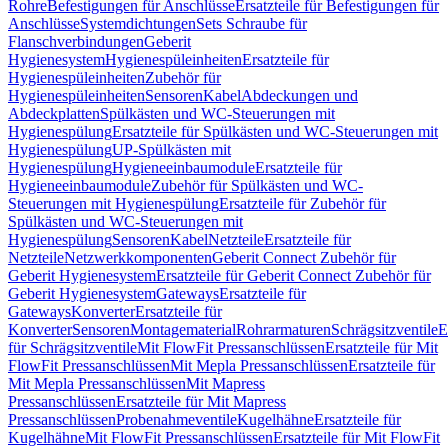
Rohre
Befestigungen für Anschlüsse
Ersatzteile für Befestigungen für
Anschlüsse
Systemdichtungen
Sets Schraube für
Flanschverbindungen
Geberit
Hygienesystem
Hygienespüleinheiten
Ersatzteile für
Hygienespüleinheiten
Zubehör für
Hygienespüleinheiten
Sensoren
Kabel
Abdeckungen und
Abdeckplatten
Spülkästen und WC-Steuerungen mit
Hygienespülung
Ersatzteile für Spülkästen und WC-Steuerungen mit
Hygienespülung
UP-Spülkästen mit
Hygienespülung
Hygieneeinbaumodule
Ersatzteile für
Hygieneeinbaumodule
Zubehör für Spülkästen und WC-
Steuerungen mit Hygienespülung
Ersatzteile für Zubehör für
Spülkästen und WC-Steuerungen mit
Hygienespülung
Sensoren
Kabel
Netzteile
Ersatzteile für
Netzteile
Netzwerkkomponenten
Geberit Connect Zubehör für
Geberit Hygienesystem
Ersatzteile für Geberit Connect Zubehör für
Geberit Hygienesystem
Gateways
Ersatzteile für
Gateways
Konverter
Ersatzteile für
Konverter
Sensoren
Montagematerial
Rohrarmaturen
Schrägsitzventile
E
für Schrägsitzventile
Mit FlowFit Pressanschlüssen
Ersatzteile für Mit
FlowFit Pressanschlüssen
Mit Mepla Pressanschlüssen
Ersatzteile für
Mit Mepla Pressanschlüssen
Mit Mapress
Pressanschlüssen
Ersatzteile für Mit Mapress
Pressanschlüssen
Probenahmeventile
Kugelhähne
Ersatzteile für
Kugelhähne
Mit FlowFit Pressanschlüssen
Ersatzteile für Mit FlowFit