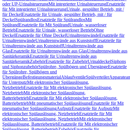
oder UP-Urinalsteuerung
Mit integrierter Urinalsteuerung
Ersatzteile
für Mit integrierter Urinalsteuerung
Urinale, gespülter Betrieb, mit /
für Deckel
Ersatzteile für Urinale, gespülter Betrieb, mit / für
Deckel
Spülrandlos
Ersatzteile für Spülrandlos
Mit
Spülrand
Ersatzteile für Mit Spülrand
Urinale, wasserloser
Betrieb
Ersatzteile für Urinale, wasserloser Betrieb
Ohne
Deckel
Ersatzteile für Ohne Deckel
Urinaltrennwände
Ersatzteile für
Urinaltrennwände
Urinaltrennwände aus Kunststoff
Ersatzteile für
Urinaltrennwände aus Kunststoff
Urinaltrennwände aus
Glas
Ersatzteile für Urinaltrennwände aus Glas
Urinaltrennwände aus
Sanitärkeramik
Ersatzteile für Urinaltrennwände aus
Sanitärkeramik
Zubehör
Ersatzteile für Zubehör
Urinaldeckel
Siphons
und Siphonzubehör
Spülrohre, Spülbögen und Übergänge
Ersatzteile
für Spülrohre, Spülbögen und
Übergänge
Befestigungsmaterial
Ablaufventile
Spülverteiler
Apparatean
für Unterputz
Mit elektronischer Spülauslösung,
Netzbetrieb
Ersatzteile für Mit elektronischer Spülauslösung,
Netzbetrieb
Mit elektronischer Spülauslösung,
Batteriebetrieb
Ersatzteile für Mit elektronischer Spülauslösung,
Batteriebetrieb
Mit pneumatischer Spülauslösung
Ersatzteile für Mit
pneumatischer Spülauslösung
Aufputz
Ersatzteile für Aufputz
Mit
elektronischer Spülauslösung, Netzbetrieb
Ersatzteile für Mit
elektronischer Spülauslösung, Netzbetrieb
Mit elektronischer
Spülauslösung, Batteriebetrieb
Ersatzteile für Mit elektronischer
Spülauslösung, Batteriebetrieb
Zubehör
Ersatzteile für