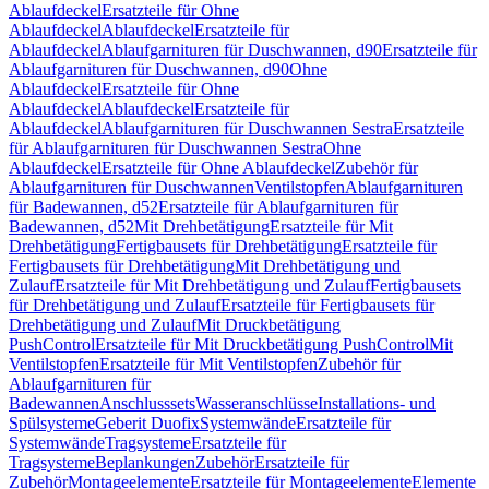
Ablaufdeckel
Ersatzteile für Ohne
Ablaufdeckel
Ablaufdeckel
Ersatzteile für
Ablaufdeckel
Ablaufgarnituren für Duschwannen, d90
Ersatzteile für
Ablaufgarnituren für Duschwannen, d90
Ohne
Ablaufdeckel
Ersatzteile für Ohne
Ablaufdeckel
Ablaufdeckel
Ersatzteile für
Ablaufdeckel
Ablaufgarnituren für Duschwannen Sestra
Ersatzteile
für Ablaufgarnituren für Duschwannen Sestra
Ohne
Ablaufdeckel
Ersatzteile für Ohne Ablaufdeckel
Zubehör für
Ablaufgarnituren für Duschwannen
Ventilstopfen
Ablaufgarnituren
für Badewannen, d52
Ersatzteile für Ablaufgarnituren für
Badewannen, d52
Mit Drehbetätigung
Ersatzteile für Mit
Drehbetätigung
Fertigbausets für Drehbetätigung
Ersatzteile für
Fertigbausets für Drehbetätigung
Mit Drehbetätigung und
Zulauf
Ersatzteile für Mit Drehbetätigung und Zulauf
Fertigbausets
für Drehbetätigung und Zulauf
Ersatzteile für Fertigbausets für
Drehbetätigung und Zulauf
Mit Druckbetätigung
PushControl
Ersatzteile für Mit Druckbetätigung PushControl
Mit
Ventilstopfen
Ersatzteile für Mit Ventilstopfen
Zubehör für
Ablaufgarnituren für
Badewannen
Anschlusssets
Wasseranschlüsse
Installations- und
Spülsysteme
Geberit Duofix
Systemwände
Ersatzteile für
Systemwände
Tragsysteme
Ersatzteile für
Tragsysteme
Beplankungen
Zubehör
Ersatzteile für
Zubehör
Montageelemente
Ersatzteile für Montageelemente
Elemente