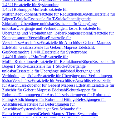
1.4521
Ersatzteile für Systemrohre
1.4521
Rohrnippel
Muffen
Ersatzteile für
Muffen
Reduktionen
Ersatzteile für Reduktionen
Bögen
Ersatzteile für
Bögen
T-Stücke
Ersatzteile für T-Stücke
Innenliegende
Zirkulation
Übergänge unlösbar
Ersatzteile für Übergänge
unlösbar
Übergänge und Verbindungen, lösbar
Ersatzteile für
Übergänge und Verbindungen, lösbar
Kompensatoren
Ersatzteile für
Kompensatoren
Verschlüsse
Ersatzteile für
Verschlüsse
Anschlüsse
Ersatzteile für Anschlüsse
Geberit Mapress
Edelstahl, Gas
Ersatzteile für Geberit Mapress Edelstahl,
Gas
Systemrohre 1.4401
Ersatzteile für Systemrohre
1.4401
Rohrnippel
Muffen
Ersatzteile für
Muffen
Reduktionen
Ersatzteile für Reduktionen
Bögen
Ersatzteile für
Bögen
T-Stücke
Ersatzteile für T-Stücke
Übergänge
unlösbar
Ersatzteile für Übergänge unlösbar
Übergänge und
Verbindungen, lösbar
Ersatzteile für Übergänge und Verbindungen,
lösbar
Verschlüsse
Ersatzteile für Verschlüsse
Anschlüsse
Ersatzteile
für Anschlüsse
Zubehör für Geberit Mapress Edelstahl
Ersatzteile für
Zubehör für Geberit Mapress Edelstahl
Schutzkappen für
Rohrende
Dämmungen für Anschlüsse
Isolierungen für Rohre und
Fittings
Abdichtungen für Rohre und Fittings
Befestigungen für
Anschlüsse
Ersatzteile für Befestigungen für
Anschlüsse
Systemdichtungen
Sets Schraube für
Flanschverbindungen
Geberit Mapress Therm
Systemrohre