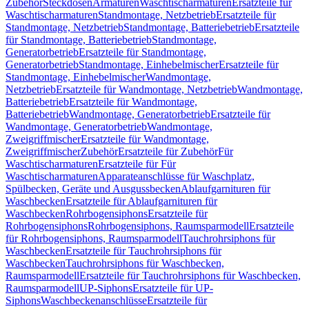
Zubehör
Steckdosen
Armaturen
Waschtischarmaturen
Ersatzteile für
Waschtischarmaturen
Standmontage, Netzbetrieb
Ersatzteile für
Standmontage, Netzbetrieb
Standmontage, Batteriebetrieb
Ersatzteile
für Standmontage, Batteriebetrieb
Standmontage,
Generatorbetrieb
Ersatzteile für Standmontage,
Generatorbetrieb
Standmontage, Einhebelmischer
Ersatzteile für
Standmontage, Einhebelmischer
Wandmontage,
Netzbetrieb
Ersatzteile für Wandmontage, Netzbetrieb
Wandmontage,
Batteriebetrieb
Ersatzteile für Wandmontage,
Batteriebetrieb
Wandmontage, Generatorbetrieb
Ersatzteile für
Wandmontage, Generatorbetrieb
Wandmontage,
Zweigriffmischer
Ersatzteile für Wandmontage,
Zweigriffmischer
Zubehör
Ersatzteile für Zubehör
Für
Waschtischarmaturen
Ersatzteile für Für
Waschtischarmaturen
Apparateanschlüsse für Waschplatz,
Spülbecken, Geräte und Ausgussbecken
Ablaufgarnituren für
Waschbecken
Ersatzteile für Ablaufgarnituren für
Waschbecken
Rohrbogensiphons
Ersatzteile für
Rohrbogensiphons
Rohrbogensiphons, Raumsparmodell
Ersatzteile
für Rohrbogensiphons, Raumsparmodell
Tauchrohrsiphons für
Waschbecken
Ersatzteile für Tauchrohrsiphons für
Waschbecken
Tauchrohrsiphons für Waschbecken,
Raumsparmodell
Ersatzteile für Tauchrohrsiphons für Waschbecken,
Raumsparmodell
UP-Siphons
Ersatzteile für UP-
Siphons
Waschbeckenanschlüsse
Ersatzteile für