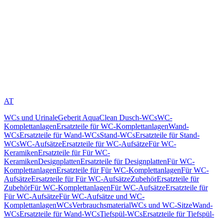
AT
WCs und Urinale
Geberit AquaClean Dusch-WCs
WC-
Komplettanlagen
Ersatzteile für WC-Komplettanlagen
Wand-
WCs
Ersatzteile für Wand-WCs
Stand-WCs
Ersatzteile für Stand-
WCs
WC-Aufsätze
Ersatzteile für WC-Aufsätze
Für WC-
Keramiken
Ersatzteile für Für WC-
Keramiken
Designplatten
Ersatzteile für Designplatten
Für WC-
Komplettanlagen
Ersatzteile für Für WC-Komplettanlagen
Für WC-
Aufsätze
Ersatzteile für Für WC-Aufsätze
Zubehör
Ersatzteile für
Zubehör
Für WC-Komplettanlagen
Für WC-Aufsätze
Ersatzteile für
Für WC-Aufsätze
Für WC-Aufsätze und WC-
Komplettanlagen
WCs
Verbrauchsmaterial
WCs und WC-Sitze
Wand-
WCs
Ersatzteile für Wand-WCs
Tiefspül-WCs
Ersatzteile für Tiefspül-