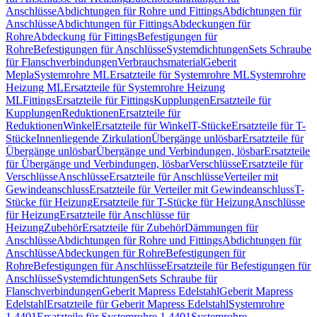
Anschlüsse
Abdichtungen für Rohre und Fittings
Abdichtungen für
Anschlüsse
Abdichtungen für Fittings
Abdeckungen für
Rohre
Abdeckung für Fittings
Befestigungen für
Rohre
Befestigungen für Anschlüsse
Systemdichtungen
Sets Schraube
für Flanschverbindungen
Verbrauchsmaterial
Geberit
Mepla
Systemrohre ML
Ersatzteile für Systemrohre ML
Systemrohre
Heizung ML
Ersatzteile für Systemrohre Heizung
ML
Fittings
Ersatzteile für Fittings
Kupplungen
Ersatzteile für
Kupplungen
Reduktionen
Ersatzteile für
Reduktionen
Winkel
Ersatzteile für Winkel
T-Stücke
Ersatzteile für T-
Stücke
Innenliegende Zirkulation
Übergänge unlösbar
Ersatzteile für
Übergänge unlösbar
Übergänge und Verbindungen, lösbar
Ersatzteile
für Übergänge und Verbindungen, lösbar
Verschlüsse
Ersatzteile für
Verschlüsse
Anschlüsse
Ersatzteile für Anschlüsse
Verteiler mit
Gewindeanschluss
Ersatzteile für Verteiler mit Gewindeanschluss
T-
Stücke für Heizung
Ersatzteile für T-Stücke für Heizung
Anschlüsse
für Heizung
Ersatzteile für Anschlüsse für
Heizung
Zubehör
Ersatzteile für Zubehör
Dämmungen für
Anschlüsse
Abdichtungen für Rohre und Fittings
Abdichtungen für
Anschlüsse
Abdeckungen für Rohre
Befestigungen für
Rohre
Befestigungen für Anschlüsse
Ersatzteile für Befestigungen für
Anschlüsse
Systemdichtungen
Sets Schraube für
Flanschverbindungen
Geberit Mapress Edelstahl
Geberit Mapress
Edelstahl
Ersatzteile für Geberit Mapress Edelstahl
Systemrohre
1.4401
Ersatzteile für Systemrohre 1.4401
Systemrohre