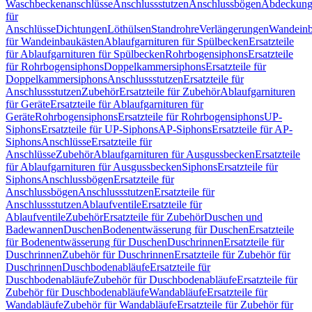
Waschbeckenanschlüsse
Anschlussstutzen
Anschlussbögen
Abdeckung
für
Anschlüsse
Dichtungen
Löthülsen
Standrohre
Verlängerungen
Wandeinb
für Wandeinbaukästen
Ablaufgarnituren für Spülbecken
Ersatzteile
für Ablaufgarnituren für Spülbecken
Rohrbogensiphons
Ersatzteile
für Rohrbogensiphons
Doppelkammersiphons
Ersatzteile für
Doppelkammersiphons
Anschlussstutzen
Ersatzteile für
Anschlussstutzen
Zubehör
Ersatzteile für Zubehör
Ablaufgarnituren
für Geräte
Ersatzteile für Ablaufgarnituren für
Geräte
Rohrbogensiphons
Ersatzteile für Rohrbogensiphons
UP-
Siphons
Ersatzteile für UP-Siphons
AP-Siphons
Ersatzteile für AP-
Siphons
Anschlüsse
Ersatzteile für
Anschlüsse
Zubehör
Ablaufgarnituren für Ausgussbecken
Ersatzteile
für Ablaufgarnituren für Ausgussbecken
Siphons
Ersatzteile für
Siphons
Anschlussbögen
Ersatzteile für
Anschlussbögen
Anschlussstutzen
Ersatzteile für
Anschlussstutzen
Ablaufventile
Ersatzteile für
Ablaufventile
Zubehör
Ersatzteile für Zubehör
Duschen und
Badewannen
Duschen
Bodenentwässerung für Duschen
Ersatzteile
für Bodenentwässerung für Duschen
Duschrinnen
Ersatzteile für
Duschrinnen
Zubehör für Duschrinnen
Ersatzteile für Zubehör für
Duschrinnen
Duschbodenabläufe
Ersatzteile für
Duschbodenabläufe
Zubehör für Duschbodenabläufe
Ersatzteile für
Zubehör für Duschbodenabläufe
Wandabläufe
Ersatzteile für
Wandabläufe
Zubehör für Wandabläufe
Ersatzteile für Zubehör für