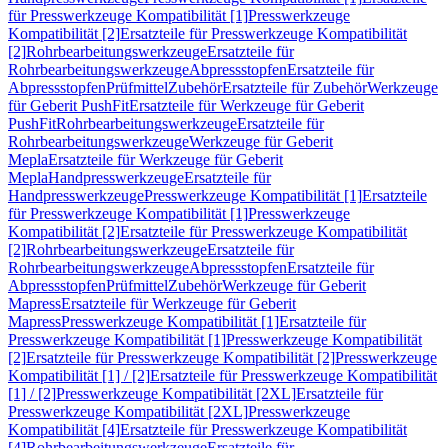
für Presswerkzeuge Kompatibilität [1]
Presswerkzeuge
Kompatibilität [2]
Ersatzteile für Presswerkzeuge Kompatibilität
[2]
Rohrbearbeitungswerkzeuge
Ersatzteile für
Rohrbearbeitungswerkzeuge
Abpressstopfen
Ersatzteile für
Abpressstopfen
Prüfmittel
Zubehör
Ersatzteile für Zubehör
Werkzeuge
für Geberit PushFit
Ersatzteile für Werkzeuge für Geberit
PushFit
Rohrbearbeitungswerkzeuge
Ersatzteile für
Rohrbearbeitungswerkzeuge
Werkzeuge für Geberit
Mepla
Ersatzteile für Werkzeuge für Geberit
Mepla
Handpresswerkzeuge
Ersatzteile für
Handpresswerkzeuge
Presswerkzeuge Kompatibilität [1]
Ersatzteile
für Presswerkzeuge Kompatibilität [1]
Presswerkzeuge
Kompatibilität [2]
Ersatzteile für Presswerkzeuge Kompatibilität
[2]
Rohrbearbeitungswerkzeuge
Ersatzteile für
Rohrbearbeitungswerkzeuge
Abpressstopfen
Ersatzteile für
Abpressstopfen
Prüfmittel
Zubehör
Werkzeuge für Geberit
Mapress
Ersatzteile für Werkzeuge für Geberit
Mapress
Presswerkzeuge Kompatibilität [1]
Ersatzteile für
Presswerkzeuge Kompatibilität [1]
Presswerkzeuge Kompatibilität
[2]
Ersatzteile für Presswerkzeuge Kompatibilität [2]
Presswerkzeuge
Kompatibilität [1] / [2]
Ersatzteile für Presswerkzeuge Kompatibilität
[1] / [2]
Presswerkzeuge Kompatibilität [2XL]
Ersatzteile für
Presswerkzeuge Kompatibilität [2XL]
Presswerkzeuge
Kompatibilität [4]
Ersatzteile für Presswerkzeuge Kompatibilität
[4]
Rohrbearbeitungswerkzeuge
Ersatzteile für