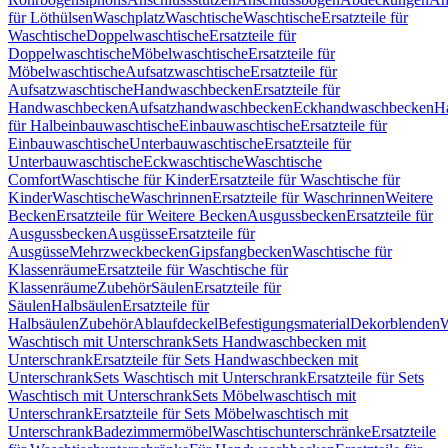
für Löthülsen
Waschplatz
Waschtische
Waschtische
Ersatzteile für
Waschtische
Doppelwaschtische
Ersatzteile für
Doppelwaschtische
Möbelwaschtische
Ersatzteile für
Möbelwaschtische
Aufsatzwaschtische
Ersatzteile für
Aufsatzwaschtische
Handwaschbecken
Ersatzteile für
Handwaschbecken
Aufsatzhandwaschbecken
Eckhandwaschbecken
H
für Halbeinbauwaschtische
Einbauwaschtische
Ersatzteile für
Einbauwaschtische
Unterbauwaschtische
Ersatzteile für
Unterbauwaschtische
Eckwaschtische
Waschtische
Comfort
Waschtische für Kinder
Ersatzteile für Waschtische für
Kinder
Waschtische
Waschrinnen
Ersatzteile für Waschrinnen
Weitere
Becken
Ersatzteile für Weitere Becken
Ausgussbecken
Ersatzteile für
Ausgussbecken
Ausgüsse
Ersatzteile für
Ausgüsse
Mehrzweckbecken
Gipsfangbecken
Waschtische für
Klassenräume
Ersatzteile für Waschtische für
Klassenräume
Zubehör
Säulen
Ersatzteile für
Säulen
Halbsäulen
Ersatzteile für
Halbsäulen
Zubehör
Ablaufdeckel
Befestigungsmaterial
Dekorblenden
W
Waschtisch mit Unterschrank
Sets Handwaschbecken mit
Unterschrank
Ersatzteile für Sets Handwaschbecken mit
Unterschrank
Sets Waschtisch mit Unterschrank
Ersatzteile für Sets
Waschtisch mit Unterschrank
Sets Möbelwaschtisch mit
Unterschrank
Ersatzteile für Sets Möbelwaschtisch mit
Unterschrank
Badezimmermöbel
Waschtischunterschränke
Ersatzteile