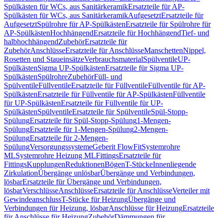
Spülkästen für WCs, aus Sanitärkeramik
Ersatzteile für AP-
Spülkästen für WCs, aus Sanitärkeramik
Aufgesetzt
Ersatzteile für
Aufgesetzt
Spülrohre für AP-Spülkästen
Ersatzteile für Spülrohre für
AP-Spülkästen
Hochhängend
Ersatzteile für Hochhängend
Tief- und
halbhochhängend
Zubehör
Ersatzteile für
Zubehör
Anschlüsse
Ersatzteile für Anschlüsse
Manschetten
Nippel,
Rosetten und Staueinsätze
Verbrauchsmaterial
Spülventile
UP-
Spülkästen
Sigma UP-Spülkästen
Ersatzteile für Sigma UP-
Spülkästen
Spülrohre
Zubehör
Füll- und
Spülventile
Füllventile
Ersatzteile für Füllventile
Füllventile für AP-
Spülkästen
Ersatzteile für Füllventile für AP-Spülkästen
Füllventile
für UP-Spülkästen
Ersatzteile für Füllventile für UP-
Spülkästen
Spülventile
Ersatzteile für Spülventile
Spül-Stopp-
Spülung
Ersatzteile für Spül-Stopp-Spülung
1-Mengen-
Spülung
Ersatzteile für 1-Mengen-Spülung
2-Mengen-
Spülung
Ersatzteile für 2-Mengen-
Spülung
Versorgungssysteme
Geberit FlowFit
Systemrohre
ML
Systemrohre Heizung ML
Fittings
Ersatzteile für
Fittings
Kupplungen
Reduktionen
Bögen
T-Stücke
Innenliegende
Zirkulation
Übergänge unlösbar
Übergänge und Verbindungen,
lösbar
Ersatzteile für Übergänge und Verbindungen,
lösbar
Verschlüsse
Anschlüsse
Ersatzteile für Anschlüsse
Verteiler mit
Gewindeanschluss
T-Stücke für Heizung
Übergänge und
Verbindungen für Heizung, lösbar
Anschlüsse für Heizung
Ersatzteile
für Anschlüsse für Heizung
Zubehör
Dämmungen für