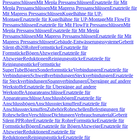
Pressanschlüssen
Mit Mepla Pressanschlüssen
Ersatzteile für Mit
Mepla Pressanschlüssen
Mit Mapress Pressanschlüssen
Ersatzteile für
Mit Mapress Pressanschlüssen
Kugelhähne für UP-
Montage
Ersatzteile für Kugelhähne für UP-Montage
Mit FlowFit
Pressanschlüssen
Ersatzteile für Mit FlowFit Pressanschlüssen
Mit
Mepla Pressanschlüssen
Ersatzteile für Mit Mepla
Pressanschlüssen
Mit Mapress Pressanschlüssen
Ersatzteile für Mit
Mapress Pressanschlüssen
Gebäude-Entwässerungssysteme
Geberit
Silent-db20
Rohre
Formstücke
Ersatzteile für
Formstücke
Bögen
Abzweige
Ersatzteile für
Abzweige
Reduktionen
Reinigungsstücke
Ersatzteile für
Reinigungsstücke
Formstücke
SuperTube
Bögen
Sonderformstücke
Verbindungen
Ersatzteile für
Verbindungen
Schweißverbindungen
Steckverbindungen
Ersatzteile
für Steckverbindungen
Spannverbindungen
Übergänge auf andere
Werkstoffe
Ersatzteile für Übergänge auf andere
Werkstoffe
Apparateanschlüsse
Ersatzteile für
Apparateanschlüsse
Anschlussbögen
Ersatzteile für
Anschlussbögen
Anschlusssteckmuffen
Ersatzteile für
Anschlusssteckmuffen
Zubehör
Rohrschellen
Befestigungen für
Rohrschellen
Verschlüsse
Dichtungen
Verbrauchsmaterial
Geberit
Silent-PP
Rohre
Ersatzteile für Rohre
Formstücke
Ersatzteile für
Formstücke
Bögen
Ersatzteile für Bögen
Abzweige
Ersatzteile für
Abzweige
Reduktionen
Ersatzteile für
Reduktionen
Reinigungsstücke
Ersatzteile für