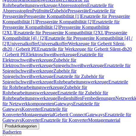
Rohrbearbeitungswerkzeuge
Abpressstopfen
Ersatzteile für
Abpressstopfen
Prüfmittel
Zubehör
Pressgeräte
Ersatzteile für
Pressgeräte
Pressgeräte Kompatibilität [1]
Ersatzteile für Pressgeräte
Kompatibilität [1]
Pressgeräte Kompatibilität [2]
Ersatzteile für
Pressgeräte Kompatibilität [2]
Pressgeräte Kompatibilität
[2XL]
Ersatzteile für Pressgeräte Kompatibilität [2XL]
Pressgeräte
Kompatibilität [4] / [2]
Ersatzteile für Pressgeräte Kompatibilität [4] /
[2]
Universalkoffer
Universalkoffer
Werkzeuge für Geberit Silent-
db20 / Geberit PE
Ersatzteile für Werkzeuge für Geberit Silent-db20
/ Geberit PE
Elektroschweißwerkzeuge
Ersatzteile für
Elektroschweißwerkzeuge
Zubehör für
Elektroschweißwerkzeuge
Spiegelschweißwerkzeuge
Ersatzteile für
Spiegelschweißwerkzeuge
Zubehör für
Spiegelschweißwerkzeuge
Ersatzteile für Zubehör für
Spiegelschweißwerkzeuge
Rohrbearbeitungswerkzeuge
Ersatzteile
für Rohrbearbeitungswerkzeuge
Zubehör für
Rohrbearbeitungswerkzeuge
Ersatzteile für Zubehör für
Rohrbearbeitungswerkzeuge
Bedienhilfen
Fernbedienungen
Netzwerk
für Netzwerkkomponenten
Gateways
Ersatzteile für
Gateways
Konverter
Ersatzteile für
Konverter
Montagematerial
Geberit Connect
Gateways
Ersatzteile für
Gateways
Konverter
Ersatzteile für Konverter
Montagematerial
Produktkategorien
Badserien