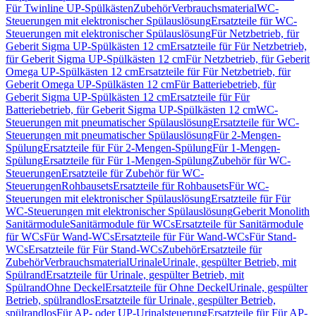
Für Twinline UP-Spülkästen
Zubehör
Verbrauchsmaterial
WC-
Steuerungen mit elektronischer Spülauslösung
Ersatzteile für WC-
Steuerungen mit elektronischer Spülauslösung
Für Netzbetrieb, für
Geberit Sigma UP-Spülkästen 12 cm
Ersatzteile für Für Netzbetrieb,
für Geberit Sigma UP-Spülkästen 12 cm
Für Netzbetrieb, für Geberit
Omega UP-Spülkästen 12 cm
Ersatzteile für Für Netzbetrieb, für
Geberit Omega UP-Spülkästen 12 cm
Für Batteriebetrieb, für
Geberit Sigma UP-Spülkästen 12 cm
Ersatzteile für Für
Batteriebetrieb, für Geberit Sigma UP-Spülkästen 12 cm
WC-
Steuerungen mit pneumatischer Spülauslösung
Ersatzteile für WC-
Steuerungen mit pneumatischer Spülauslösung
Für 2-Mengen-
Spülung
Ersatzteile für Für 2-Mengen-Spülung
Für 1-Mengen-
Spülung
Ersatzteile für Für 1-Mengen-Spülung
Zubehör für WC-
Steuerungen
Ersatzteile für Zubehör für WC-
Steuerungen
Rohbausets
Ersatzteile für Rohbausets
Für WC-
Steuerungen mit elektronischer Spülauslösung
Ersatzteile für Für
WC-Steuerungen mit elektronischer Spülauslösung
Geberit Monolith
Sanitärmodule
Sanitärmodule für WCs
Ersatzteile für Sanitärmodule
für WCs
Für Wand-WCs
Ersatzteile für Für Wand-WCs
Für Stand-
WCs
Ersatzteile für Für Stand-WCs
Zubehör
Ersatzteile für
Zubehör
Verbrauchsmaterial
Urinale
Urinale, gespülter Betrieb, mit
Spülrand
Ersatzteile für Urinale, gespülter Betrieb, mit
Spülrand
Ohne Deckel
Ersatzteile für Ohne Deckel
Urinale, gespülter
Betrieb, spülrandlos
Ersatzteile für Urinale, gespülter Betrieb,
spülrandlos
Für AP- oder UP-Urinalsteuerung
Ersatzteile für Für AP-