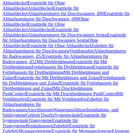
Ablaufdeckel
Ersatzteile für Ohne
Ablaufdeckel
Ablaufdeckel
Ersatzteile für
Ablaufdeckel
Ablaufgarnituren für Duschwannen, d90
Ersatzteile für
Ablaufgarnituren für Duschwannen, d90
Ohne
Ablaufdeckel
Ersatzteile für Ohne
Ablaufdeckel
Ablaufdeckel
Ersatzteile für
Ablaufdeckel
Ablaufgarnituren für Duschwannen Sestra
Ersatzteile
für Ablaufgarnituren für Duschwannen Sestra
Ohne
Ablaufdeckel
Ersatzteile für Ohne Ablaufdeckel
Zubehör für
Ablaufgarnituren für Duschwannen
Ventilstopfen
Ablaufgarnituren
für Badewannen, d52
Ersatzteile für Ablaufgarnituren für
Badewannen, d52
Mit Drehbetätigung
Ersatzteile für Mit
Drehbetätigung
Fertigbausets für Drehbetätigung
Ersatzteile für
Fertigbausets für Drehbetätigung
Mit Drehbetätigung und
Zulauf
Ersatzteile für Mit Drehbetätigung und Zulauf
Fertigbausets
für Drehbetätigung und Zulauf
Ersatzteile für Fertigbausets für
Drehbetätigung und Zulauf
Mit Druckbetätigung
PushControl
Ersatzteile für Mit Druckbetätigung PushControl
Mit
Ventilstopfen
Ersatzteile für Mit Ventilstopfen
Zubehör für
Ablaufgarnituren für
Badewannen
Anschlusssets
Wasseranschlüsse
Installations- und
Spülsysteme
Geberit Duofix
Systemwände
Ersatzteile für
Systemwände
Tragsysteme
Ersatzteile für
Tragsysteme
Beplankungen
Zubehör
Ersatzteile für
Zubehör
Montageelemente
Ersatzteile für Montageelemente
Elemente