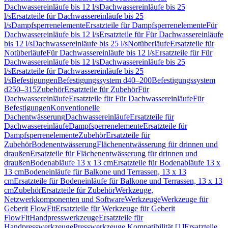
Dachwassereinläufe bis 12 l/s
Dachwassereinläufe bis 25
l/s
Ersatzteile für Dachwassereinläufe bis 25
l/s
Dampfsperrenelemente
Ersatzteile für Dampfsperrenelemente
Für
Dachwassereinläufe bis 12 l/s
Ersatzteile für Für Dachwassereinläufe
bis 12 l/s
Dachwassereinläufe bis 25 l/s
Notüberläufe
Ersatzteile für
Notüberläufe
Für Dachwassereinläufe bis 12 l/s
Ersatzteile für Für
Dachwassereinläufe bis 12 l/s
Dachwassereinläufe bis 25
l/s
Ersatzteile für Dachwassereinläufe bis 25
l/s
Befestigungen
Befestigungssystem d40–200
Befestigungssystem
d250–315
Zubehör
Ersatzteile für Zubehör
Für
Dachwassereinläufe
Ersatzteile für Für Dachwassereinläufe
Für
Befestigungen
Konventionelle
Dachentwässerung
Dachwassereinläufe
Ersatzteile für
Dachwassereinläufe
Dampfsperrenelemente
Ersatzteile für
Dampfsperrenelemente
Zubehör
Ersatzteile für
Zubehör
Bodenentwässerung
Flächenentwässerung für drinnen und
draußen
Ersatzteile für Flächenentwässerung für drinnen und
draußen
Bodenabläufe 13 x 13 cm
Ersatzteile für Bodenabläufe 13 x
13 cm
Bodeneinläufe für Balkone und Terrassen, 13 x 13
cm
Ersatzteile für Bodeneinläufe für Balkone und Terrassen, 13 x 13
cm
Zubehör
Ersatzteile für Zubehör
Werkzeuge,
Netzwerkkomponenten und Software
Werkzeuge
Werkzeuge für
Geberit FlowFit
Ersatzteile für Werkzeuge für Geberit
FlowFit
Handpresswerkzeuge
Ersatzteile für
Handpresswerkzeuge
Presswerkzeuge Kompatibilität [1]
Ersatzteile