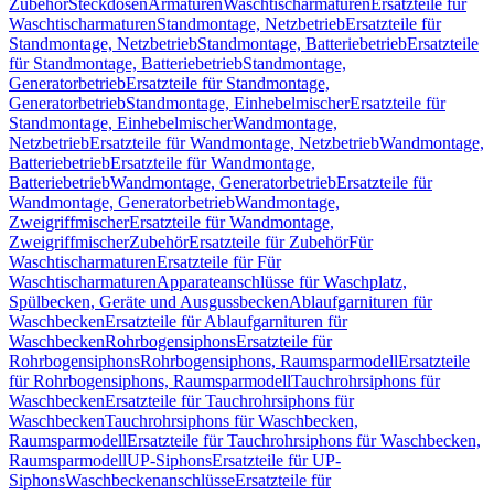
Zubehör
Steckdosen
Armaturen
Waschtischarmaturen
Ersatzteile für
Waschtischarmaturen
Standmontage, Netzbetrieb
Ersatzteile für
Standmontage, Netzbetrieb
Standmontage, Batteriebetrieb
Ersatzteile
für Standmontage, Batteriebetrieb
Standmontage,
Generatorbetrieb
Ersatzteile für Standmontage,
Generatorbetrieb
Standmontage, Einhebelmischer
Ersatzteile für
Standmontage, Einhebelmischer
Wandmontage,
Netzbetrieb
Ersatzteile für Wandmontage, Netzbetrieb
Wandmontage,
Batteriebetrieb
Ersatzteile für Wandmontage,
Batteriebetrieb
Wandmontage, Generatorbetrieb
Ersatzteile für
Wandmontage, Generatorbetrieb
Wandmontage,
Zweigriffmischer
Ersatzteile für Wandmontage,
Zweigriffmischer
Zubehör
Ersatzteile für Zubehör
Für
Waschtischarmaturen
Ersatzteile für Für
Waschtischarmaturen
Apparateanschlüsse für Waschplatz,
Spülbecken, Geräte und Ausgussbecken
Ablaufgarnituren für
Waschbecken
Ersatzteile für Ablaufgarnituren für
Waschbecken
Rohrbogensiphons
Ersatzteile für
Rohrbogensiphons
Rohrbogensiphons, Raumsparmodell
Ersatzteile
für Rohrbogensiphons, Raumsparmodell
Tauchrohrsiphons für
Waschbecken
Ersatzteile für Tauchrohrsiphons für
Waschbecken
Tauchrohrsiphons für Waschbecken,
Raumsparmodell
Ersatzteile für Tauchrohrsiphons für Waschbecken,
Raumsparmodell
UP-Siphons
Ersatzteile für UP-
Siphons
Waschbeckenanschlüsse
Ersatzteile für