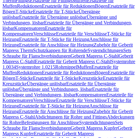
Therm
Fittings
Ersatzteile für Fittings
Muffen
Ersatzteile für
Muffen
Reduktionen
Ersatzteile für Reduktionen
Bögen
Ersatzteile für
Bögen
T-Stücke
Ersatzteile für T-Stücke
Übergänge
unlösbar
Ersatzteile für Übergänge unlösbar
Übergänge und
Verbindungen, lösbar
Ersatzteile für Übergänge und Verbindungen,
lösbar
Kompensatoren
Ersatzteile für
Kompensatoren
Verschlüsse
Ersatzteile für Verschlüsse
T-Stücke für
Heizung
Ersatzteile für T-Stücke für Heizung
Anschlüsse für
Heizung
Ersatzteile für Anschlüsse für Heizung
Zubehör für Geberit
Mapress Therm
Schutzkappen für Rohrende
Systemdichtungen
Sets
Schraube für Flanschverbindungen
Geberit Mapress C-Stahl
Geberit
Mapress C-Stahl
Ersatzteile für Geberit Mapress C-Stahl
Systemrohre
1.0034
Systemrohre 1.0215
Rohrnippel
Muffen
Ersatzteile für
Muffen
Reduktionen
Ersatzteile für Reduktionen
Bögen
Ersatzteile für
Bögen
T-Stücke
Ersatzteile für T-Stücke
Kreuzstücke
Ersatzteile für
Kreuzstücke
Übergänge unlösbar
Ersatzteile für Übergänge
unlösbar
Übergänge und Verbindungen, lösbar
Ersatzteile für
Übergänge und Verbindungen, lösbar
Kompensatoren
Ersatzteile für
Kompensatoren
Verschlüsse
Ersatzteile für Verschlüsse
T-Stücke für
Heizung
Ersatzteile für T-Stücke für Heizung
Anschlüsse für
Heizung
Ersatzteile für Anschlüsse für Heizung
Zubehör für Geberit
Mapress C-Stahl
Abdichtungen für Rohre und Fittings
Abdeckungen
für Rohre
Befestigungen für Anschlüsse
Systemdichtungen
Sets
Schraube für Flanschverbindungen
Geberit Mapress Kupfer
Geberit
Mapress Kupfer
Ersatzteile für Geberit Mapress