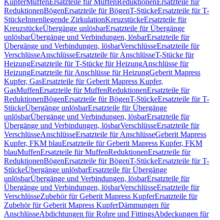
Kupfer
Muffen
Ersatzteile für Muffen
Reduktionen
Ersatzteile für
Reduktionen
Bögen
Ersatzteile für Bögen
T-Stücke
Ersatzteile für T-
Stücke
Innenliegende Zirkulation
Kreuzstücke
Ersatzteile für
Kreuzstücke
Übergänge unlösbar
Ersatzteile für Übergänge
unlösbar
Übergänge und Verbindungen, lösbar
Ersatzteile für
Übergänge und Verbindungen, lösbar
Verschlüsse
Ersatzteile für
Verschlüsse
Anschlüsse
Ersatzteile für Anschlüsse
T-Stücke für
Heizung
Ersatzteile für T-Stücke für Heizung
Anschlüsse für
Heizung
Ersatzteile für Anschlüsse für Heizung
Geberit Mapress
Kupfer, Gas
Ersatzteile für Geberit Mapress Kupfer,
Gas
Muffen
Ersatzteile für Muffen
Reduktionen
Ersatzteile für
Reduktionen
Bögen
Ersatzteile für Bögen
T-Stücke
Ersatzteile für T-
Stücke
Übergänge unlösbar
Ersatzteile für Übergänge
unlösbar
Übergänge und Verbindungen, lösbar
Ersatzteile für
Übergänge und Verbindungen, lösbar
Verschlüsse
Ersatzteile für
Verschlüsse
Anschlüsse
Ersatzteile für Anschlüsse
Geberit Mapress
Kupfer, FKM blau
Ersatzteile für Geberit Mapress Kupfer, FKM
blau
Muffen
Ersatzteile für Muffen
Reduktionen
Ersatzteile für
Reduktionen
Bögen
Ersatzteile für Bögen
T-Stücke
Ersatzteile für T-
Stücke
Übergänge unlösbar
Ersatzteile für Übergänge
unlösbar
Übergänge und Verbindungen, lösbar
Ersatzteile für
Übergänge und Verbindungen, lösbar
Verschlüsse
Ersatzteile für
Verschlüsse
Zubehör für Geberit Mapress Kupfer
Ersatzteile für
Zubehör für Geberit Mapress Kupfer
Dämmungen für
Anschlüsse
Abdichtungen für Rohre und Fittings
Abdeckungen für