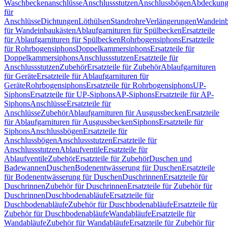
Waschbeckenanschlüsse
Anschlussstutzen
Anschlussbögen
Abdeckung
für
Anschlüsse
Dichtungen
Löthülsen
Standrohre
Verlängerungen
Wandeinb
für Wandeinbaukästen
Ablaufgarnituren für Spülbecken
Ersatzteile
für Ablaufgarnituren für Spülbecken
Rohrbogensiphons
Ersatzteile
für Rohrbogensiphons
Doppelkammersiphons
Ersatzteile für
Doppelkammersiphons
Anschlussstutzen
Ersatzteile für
Anschlussstutzen
Zubehör
Ersatzteile für Zubehör
Ablaufgarnituren
für Geräte
Ersatzteile für Ablaufgarnituren für
Geräte
Rohrbogensiphons
Ersatzteile für Rohrbogensiphons
UP-
Siphons
Ersatzteile für UP-Siphons
AP-Siphons
Ersatzteile für AP-
Siphons
Anschlüsse
Ersatzteile für
Anschlüsse
Zubehör
Ablaufgarnituren für Ausgussbecken
Ersatzteile
für Ablaufgarnituren für Ausgussbecken
Siphons
Ersatzteile für
Siphons
Anschlussbögen
Ersatzteile für
Anschlussbögen
Anschlussstutzen
Ersatzteile für
Anschlussstutzen
Ablaufventile
Ersatzteile für
Ablaufventile
Zubehör
Ersatzteile für Zubehör
Duschen und
Badewannen
Duschen
Bodenentwässerung für Duschen
Ersatzteile
für Bodenentwässerung für Duschen
Duschrinnen
Ersatzteile für
Duschrinnen
Zubehör für Duschrinnen
Ersatzteile für Zubehör für
Duschrinnen
Duschbodenabläufe
Ersatzteile für
Duschbodenabläufe
Zubehör für Duschbodenabläufe
Ersatzteile für
Zubehör für Duschbodenabläufe
Wandabläufe
Ersatzteile für
Wandabläufe
Zubehör für Wandabläufe
Ersatzteile für Zubehör für