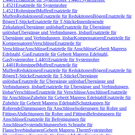
1.4521
Ersatzteile für Systemrohre
1.4521
Rohrnippel
Muffen
Ersatzteile für
Muffen
Reduktionen
Ersatzteile für Reduktionen
Bögen
Ersatzteile für
Bögen
T-Stücke
Ersatzteile für T-Stücke
Innenliegende
Zirkulation
Übergänge unlösbar
Ersatzteile für Übergänge
unlösbar
Übergänge und Verbindungen, lösbar
Ersatzteile für
Übergänge und Verbindungen, lösbar
Kompensatoren
Ersatzteile für
Kompensatoren
Verschlüsse
Ersatzteile für
Verschlüsse
Anschlüsse
Ersatzteile für Anschlüsse
Geberit Mapress
Edelstahl, Gas
Ersatzteile für Geberit Mapress Edelstahl,
Gas
Systemrohre 1.4401
Ersatzteile für Systemrohre
1.4401
Rohrnippel
Muffen
Ersatzteile für
Muffen
Reduktionen
Ersatzteile für Reduktionen
Bögen
Ersatzteile für
Bögen
T-Stücke
Ersatzteile für T-Stücke
Übergänge
unlösbar
Ersatzteile für Übergänge unlösbar
Übergänge und
Verbindungen, lösbar
Ersatzteile für Übergänge und Verbindungen,
lösbar
Verschlüsse
Ersatzteile für Verschlüsse
Anschlüsse
Ersatzteile
für Anschlüsse
Zubehör für Geberit Mapress Edelstahl
Ersatzteile für
Zubehör für Geberit Mapress Edelstahl
Schutzkappen für
Rohrende
Dämmungen für Anschlüsse
Isolierungen für Rohre und
Fittings
Abdichtungen für Rohre und Fittings
Befestigungen für
Anschlüsse
Ersatzteile für Befestigungen für
Anschlüsse
Systemdichtungen
Sets Schraube für
Flanschverbindungen
Geberit Mapress Therm
Systemrohre