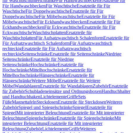
für Waschtischunterschränke
Für Handwaschbecken
Ersatzteile für
Für Handwaschbecken
Für Waschtische
Ersatzteile für Für
Waschtische
Für Doppelwaschtische
Ersatzteile für Für
Doppelwaschtische
Für Möbelwaschtische
Ersatzteile für Für
Möbelwaschtische
Für Eckhandwaschbecken
Ersatzteile für Für
Eckhandwaschbecken
Für Eckwaschtische
Ersatzteile für Für
Eckwaschtische
Waschtischplatten
Ersatzteile für
Waschtischplatten
Für Aufsatzwaschtisch Schalenform
Ersatzteile für
Für Aufsatzwaschtisch Schalenform
Für Aufsatzwaschtisch
rechteckig
Ersatzteile für Für Aufsatzwaschtisch
rechteckig
Seitenschränke
Ersatzteile für Seitenschränke
Niedrige
Seitenschränke
Ersatzteile für Niedrige
Seitenschränke
Hochschränke
Ersatzteile für
Hochschränke
Mittelhochschränke
Ersatzteile für
Mittelhochschränke
Hängeschränke
Ersatzteile für
Hängeschränke
Weitere Möbel
Ersatzteile für Weitere
Möbel
Wandablagen
Ersatzteile für Wandablagen
Zubehör
Ersatzteile
für Zubehör
Schubladeneinsätze und Ordnungsboxen
Handtuchhalter
und Handtuchhaken
Lichtelemente
Griffe
Sets
Füße
Magnettafeln
Steckdosen
Ersatzteile für Steckdosen
Weiteres
Zubehör
Spiegel und Spiegelschränke
Spiegel
Ersatzteile für
Spiegel
Mit integrierter Beleuchtung
Ersatzteile für Mit integrierter
Beleuchtung
Spiegelschränke
Ersatzteile für Spiegelschränke
Mit
integrierter Beleuchtung
Ersatzteile für Mit integrierter
Beleuchtung
Zubehör
Lichtelemente
Griffe
Weiteres