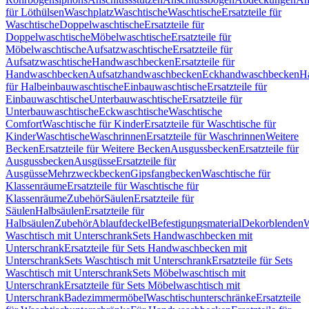
für Löthülsen
Waschplatz
Waschtische
Waschtische
Ersatzteile für
Waschtische
Doppelwaschtische
Ersatzteile für
Doppelwaschtische
Möbelwaschtische
Ersatzteile für
Möbelwaschtische
Aufsatzwaschtische
Ersatzteile für
Aufsatzwaschtische
Handwaschbecken
Ersatzteile für
Handwaschbecken
Aufsatzhandwaschbecken
Eckhandwaschbecken
H
für Halbeinbauwaschtische
Einbauwaschtische
Ersatzteile für
Einbauwaschtische
Unterbauwaschtische
Ersatzteile für
Unterbauwaschtische
Eckwaschtische
Waschtische
Comfort
Waschtische für Kinder
Ersatzteile für Waschtische für
Kinder
Waschtische
Waschrinnen
Ersatzteile für Waschrinnen
Weitere
Becken
Ersatzteile für Weitere Becken
Ausgussbecken
Ersatzteile für
Ausgussbecken
Ausgüsse
Ersatzteile für
Ausgüsse
Mehrzweckbecken
Gipsfangbecken
Waschtische für
Klassenräume
Ersatzteile für Waschtische für
Klassenräume
Zubehör
Säulen
Ersatzteile für
Säulen
Halbsäulen
Ersatzteile für
Halbsäulen
Zubehör
Ablaufdeckel
Befestigungsmaterial
Dekorblenden
W
Waschtisch mit Unterschrank
Sets Handwaschbecken mit
Unterschrank
Ersatzteile für Sets Handwaschbecken mit
Unterschrank
Sets Waschtisch mit Unterschrank
Ersatzteile für Sets
Waschtisch mit Unterschrank
Sets Möbelwaschtisch mit
Unterschrank
Ersatzteile für Sets Möbelwaschtisch mit
Unterschrank
Badezimmermöbel
Waschtischunterschränke
Ersatzteile