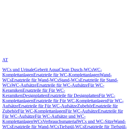
AT
WCs und Urinale
Geberit AquaClean Dusch-WCs
WC-
Komplettanlagen
Ersatzteile für WC-Komplettanlagen
Wand-
WCs
Ersatzteile für Wand-WCs
Stand-WCs
Ersatzteile für Stand-
WCs
WC-Aufsätze
Ersatzteile für WC-Aufsätze
Für WC-
Keramiken
Ersatzteile für Für WC-
Keramiken
Designplatten
Ersatzteile für Designplatten
Für WC-
Komplettanlagen
Ersatzteile für Für WC-Komplettanlagen
Für WC-
Aufsätze
Ersatzteile für Für WC-Aufsätze
Zubehör
Ersatzteile für
Zubehör
Für WC-Komplettanlagen
Für WC-Aufsätze
Ersatzteile für
Für WC-Aufsätze
Für WC-Aufsätze und WC-
Komplettanlagen
WCs
Verbrauchsmaterial
WCs und WC-Sitze
Wand-
WCs
Ersatzteile für Wand-WCs
Tiefspül-WCs
Ersatzteile für Tiefspül-