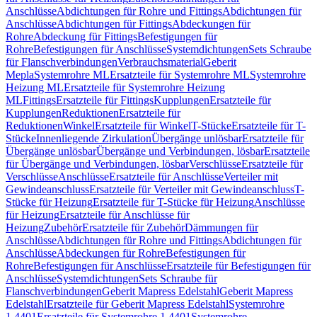
Anschlüsse
Abdichtungen für Rohre und Fittings
Abdichtungen für
Anschlüsse
Abdichtungen für Fittings
Abdeckungen für
Rohre
Abdeckung für Fittings
Befestigungen für
Rohre
Befestigungen für Anschlüsse
Systemdichtungen
Sets Schraube
für Flanschverbindungen
Verbrauchsmaterial
Geberit
Mepla
Systemrohre ML
Ersatzteile für Systemrohre ML
Systemrohre
Heizung ML
Ersatzteile für Systemrohre Heizung
ML
Fittings
Ersatzteile für Fittings
Kupplungen
Ersatzteile für
Kupplungen
Reduktionen
Ersatzteile für
Reduktionen
Winkel
Ersatzteile für Winkel
T-Stücke
Ersatzteile für T-
Stücke
Innenliegende Zirkulation
Übergänge unlösbar
Ersatzteile für
Übergänge unlösbar
Übergänge und Verbindungen, lösbar
Ersatzteile
für Übergänge und Verbindungen, lösbar
Verschlüsse
Ersatzteile für
Verschlüsse
Anschlüsse
Ersatzteile für Anschlüsse
Verteiler mit
Gewindeanschluss
Ersatzteile für Verteiler mit Gewindeanschluss
T-
Stücke für Heizung
Ersatzteile für T-Stücke für Heizung
Anschlüsse
für Heizung
Ersatzteile für Anschlüsse für
Heizung
Zubehör
Ersatzteile für Zubehör
Dämmungen für
Anschlüsse
Abdichtungen für Rohre und Fittings
Abdichtungen für
Anschlüsse
Abdeckungen für Rohre
Befestigungen für
Rohre
Befestigungen für Anschlüsse
Ersatzteile für Befestigungen für
Anschlüsse
Systemdichtungen
Sets Schraube für
Flanschverbindungen
Geberit Mapress Edelstahl
Geberit Mapress
Edelstahl
Ersatzteile für Geberit Mapress Edelstahl
Systemrohre
1.4401
Ersatzteile für Systemrohre 1.4401
Systemrohre