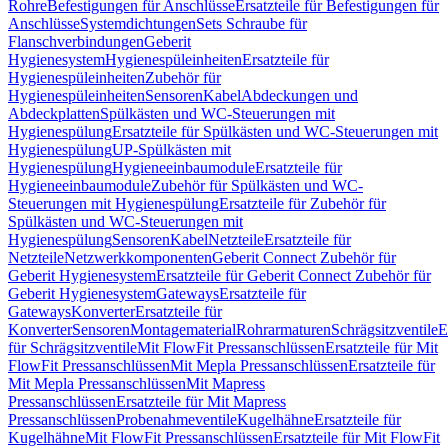
Rohre
Befestigungen für Anschlüsse
Ersatzteile für Befestigungen für
Anschlüsse
Systemdichtungen
Sets Schraube für
Flanschverbindungen
Geberit
Hygienesystem
Hygienespüleinheiten
Ersatzteile für
Hygienespüleinheiten
Zubehör für
Hygienespüleinheiten
Sensoren
Kabel
Abdeckungen und
Abdeckplatten
Spülkästen und WC-Steuerungen mit
Hygienespülung
Ersatzteile für Spülkästen und WC-Steuerungen mit
Hygienespülung
UP-Spülkästen mit
Hygienespülung
Hygieneeinbaumodule
Ersatzteile für
Hygieneeinbaumodule
Zubehör für Spülkästen und WC-
Steuerungen mit Hygienespülung
Ersatzteile für Zubehör für
Spülkästen und WC-Steuerungen mit
Hygienespülung
Sensoren
Kabel
Netzteile
Ersatzteile für
Netzteile
Netzwerkkomponenten
Geberit Connect Zubehör für
Geberit Hygienesystem
Ersatzteile für Geberit Connect Zubehör für
Geberit Hygienesystem
Gateways
Ersatzteile für
Gateways
Konverter
Ersatzteile für
Konverter
Sensoren
Montagematerial
Rohrarmaturen
Schrägsitzventile
E
für Schrägsitzventile
Mit FlowFit Pressanschlüssen
Ersatzteile für Mit
FlowFit Pressanschlüssen
Mit Mepla Pressanschlüssen
Ersatzteile für
Mit Mepla Pressanschlüssen
Mit Mapress
Pressanschlüssen
Ersatzteile für Mit Mapress
Pressanschlüssen
Probenahmeventile
Kugelhähne
Ersatzteile für
Kugelhähne
Mit FlowFit Pressanschlüssen
Ersatzteile für Mit FlowFit