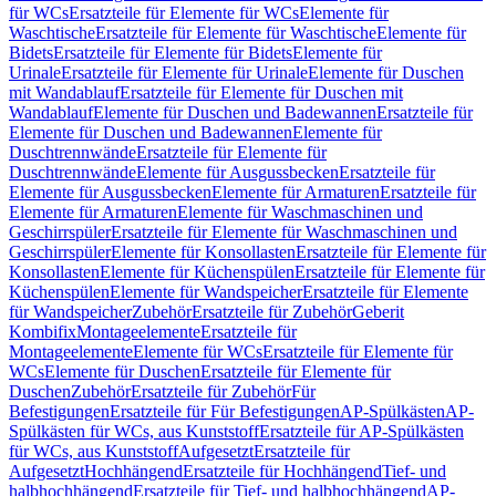
für WCs
Ersatzteile für Elemente für WCs
Elemente für
Waschtische
Ersatzteile für Elemente für Waschtische
Elemente für
Bidets
Ersatzteile für Elemente für Bidets
Elemente für
Urinale
Ersatzteile für Elemente für Urinale
Elemente für Duschen
mit Wandablauf
Ersatzteile für Elemente für Duschen mit
Wandablauf
Elemente für Duschen und Badewannen
Ersatzteile für
Elemente für Duschen und Badewannen
Elemente für
Duschtrennwände
Ersatzteile für Elemente für
Duschtrennwände
Elemente für Ausgussbecken
Ersatzteile für
Elemente für Ausgussbecken
Elemente für Armaturen
Ersatzteile für
Elemente für Armaturen
Elemente für Waschmaschinen und
Geschirrspüler
Ersatzteile für Elemente für Waschmaschinen und
Geschirrspüler
Elemente für Konsollasten
Ersatzteile für Elemente für
Konsollasten
Elemente für Küchenspülen
Ersatzteile für Elemente für
Küchenspülen
Elemente für Wandspeicher
Ersatzteile für Elemente
für Wandspeicher
Zubehör
Ersatzteile für Zubehör
Geberit
Kombifix
Montageelemente
Ersatzteile für
Montageelemente
Elemente für WCs
Ersatzteile für Elemente für
WCs
Elemente für Duschen
Ersatzteile für Elemente für
Duschen
Zubehör
Ersatzteile für Zubehör
Für
Befestigungen
Ersatzteile für Für Befestigungen
AP-Spülkästen
AP-
Spülkästen für WCs, aus Kunststoff
Ersatzteile für AP-Spülkästen
für WCs, aus Kunststoff
Aufgesetzt
Ersatzteile für
Aufgesetzt
Hochhängend
Ersatzteile für Hochhängend
Tief- und
halbhochhängend
Ersatzteile für Tief- und halbhochhängend
AP-