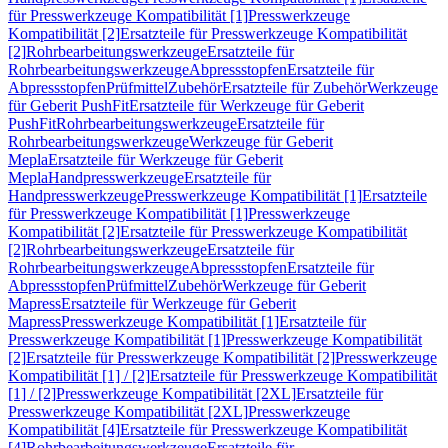
für Presswerkzeuge Kompatibilität [1]
Presswerkzeuge
Kompatibilität [2]
Ersatzteile für Presswerkzeuge Kompatibilität
[2]
Rohrbearbeitungswerkzeuge
Ersatzteile für
Rohrbearbeitungswerkzeuge
Abpressstopfen
Ersatzteile für
Abpressstopfen
Prüfmittel
Zubehör
Ersatzteile für Zubehör
Werkzeuge
für Geberit PushFit
Ersatzteile für Werkzeuge für Geberit
PushFit
Rohrbearbeitungswerkzeuge
Ersatzteile für
Rohrbearbeitungswerkzeuge
Werkzeuge für Geberit
Mepla
Ersatzteile für Werkzeuge für Geberit
Mepla
Handpresswerkzeuge
Ersatzteile für
Handpresswerkzeuge
Presswerkzeuge Kompatibilität [1]
Ersatzteile
für Presswerkzeuge Kompatibilität [1]
Presswerkzeuge
Kompatibilität [2]
Ersatzteile für Presswerkzeuge Kompatibilität
[2]
Rohrbearbeitungswerkzeuge
Ersatzteile für
Rohrbearbeitungswerkzeuge
Abpressstopfen
Ersatzteile für
Abpressstopfen
Prüfmittel
Zubehör
Werkzeuge für Geberit
Mapress
Ersatzteile für Werkzeuge für Geberit
Mapress
Presswerkzeuge Kompatibilität [1]
Ersatzteile für
Presswerkzeuge Kompatibilität [1]
Presswerkzeuge Kompatibilität
[2]
Ersatzteile für Presswerkzeuge Kompatibilität [2]
Presswerkzeuge
Kompatibilität [1] / [2]
Ersatzteile für Presswerkzeuge Kompatibilität
[1] / [2]
Presswerkzeuge Kompatibilität [2XL]
Ersatzteile für
Presswerkzeuge Kompatibilität [2XL]
Presswerkzeuge
Kompatibilität [4]
Ersatzteile für Presswerkzeuge Kompatibilität
[4]
Rohrbearbeitungswerkzeuge
Ersatzteile für