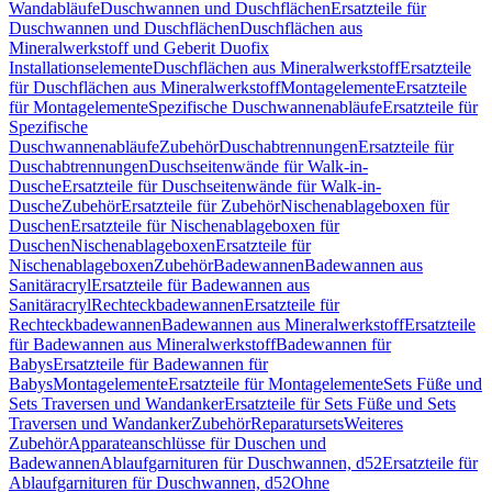
Wandabläufe
Duschwannen und Duschflächen
Ersatzteile für
Duschwannen und Duschflächen
Duschflächen aus
Mineralwerkstoff und Geberit Duofix
Installationselemente
Duschflächen aus Mineralwerkstoff
Ersatzteile
für Duschflächen aus Mineralwerkstoff
Montagelemente
Ersatzteile
für Montagelemente
Spezifische Duschwannenabläufe
Ersatzteile für
Spezifische
Duschwannenabläufe
Zubehör
Duschabtrennungen
Ersatzteile für
Duschabtrennungen
Duschseitenwände für Walk-in-
Dusche
Ersatzteile für Duschseitenwände für Walk-in-
Dusche
Zubehör
Ersatzteile für Zubehör
Nischenablageboxen für
Duschen
Ersatzteile für Nischenablageboxen für
Duschen
Nischenablageboxen
Ersatzteile für
Nischenablageboxen
Zubehör
Badewannen
Badewannen aus
Sanitäracryl
Ersatzteile für Badewannen aus
Sanitäracryl
Rechteckbadewannen
Ersatzteile für
Rechteckbadewannen
Badewannen aus Mineralwerkstoff
Ersatzteile
für Badewannen aus Mineralwerkstoff
Badewannen für
Babys
Ersatzteile für Badewannen für
Babys
Montagelemente
Ersatzteile für Montagelemente
Sets Füße und
Sets Traversen und Wandanker
Ersatzteile für Sets Füße und Sets
Traversen und Wandanker
Zubehör
Reparatursets
Weiteres
Zubehör
Apparateanschlüsse für Duschen und
Badewannen
Ablaufgarnituren für Duschwannen, d52
Ersatzteile für
Ablaufgarnituren für Duschwannen, d52
Ohne