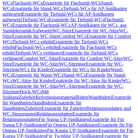
WCs
Flachspül-WCs
Ersatzteile für Flachspül-WCs
Stand-
WCs
Ersatzteile für Stand-WCs
Tiefspül-WCs für AP-Spülkasten
aufgesetzt
Ersatzteile für Tiefspül-WCs für AP-Spülkasten
aufgesetzt
Tiefspül-WCs
Ersatzteile für Tiefspül-WCs
Flachspül-
WCs
Ersatzteile für Flachspül-WCs
AP-Spülkästen für WCs, aus
Sanitärkeramik
Aufgesetzt
WC-Sitze
Ersatzteile für WC-Sitze
WC-
Sitze
Ersatzteile für WC-Sitze
Comfort WCs
Ersatzteile für Comfort
WCs
Tiefspül-WCs erhöht
Ersatzteile für Tiefspül-WCs
erhöht
Flachspül-WCs erhöht
Ersatzteile für Flachspül-WCs
erhöht
Tiefspül-WCs verlängert
Ersatzteile für Tiefspül-WCs
verlängert
Comfort WC-Sitze
Ersatzteile für Comfort WC-Sitze
WC-
Sitze
Ersatzteile für WC-Sitze
WC-Sitzringe
Ersatzteile für WC-
Sitzringe
WCs für Kinder
Ersatzteile für WCs für Kinder
Wand-
WCs
Ersatzteile für Wand-WCs
Stand-WCs
Ersatzteile für Stand-
WCs
WC-Sitze für Kinder
Ersatzteile für WC-Sitze für Kinder
WC-
Sitze
Ersatzteile für WC-Sitze
WC-Sitzringe
Ersatzteile für WC-
Sitzringe
Hock-WCs
Mit
Spülung
Zubehör
Befestigungsmaterial
Bidets
Wandbidets
Ersatzteile
für Wandbidets
Standbidets
Ersatzteile für
Standbidets
Zubehör
Ersatzteile für Zubehör
Betätigungsplatten und
WC-Steuerungen
Betätigungsplatten
Ersatzteile für
Betätigungsplatten
Für Sigma UP-Spülkästen
Ersatzteile für Für
Sigma UP-Spülkästen
Für Omega UP-Spülkästen
Ersatzteile für Für
Omega UP-Spülkästen
Für Kappa UP-Spülkästen
Ersatzteile für Für
Kappa UP-Spülkästen
Für Twinline UP-Spülkästen
Ersatzteile für