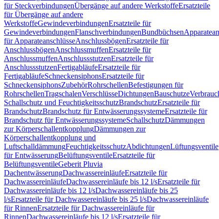
für Steckverbindungen
Übergänge auf andere Werkstoffe
Ersatzteile
für Übergänge auf andere
Werkstoffe
Gewindeverbindungen
Ersatzteile für
Gewindeverbindungen
Flanschverbindungen
Bundbüchsen
Apparatean
für Apparateanschlüsse
Anschlussbögen
Ersatzteile für
Anschlussbögen
Anschlussmuffen
Ersatzteile für
Anschlussmuffen
Anschlussstutzen
Ersatzteile für
Anschlussstutzen
Fertigabläufe
Ersatzteile für
Fertigabläufe
Schneckensiphons
Ersatzteile für
Schneckensiphons
Zubehör
Rohrschellen
Befestigungen für
Rohrschellen
Tragschalen
Verschlüsse
Dichtungen
Bauschutze
Verbrauc
Schallschutz und Feuchtigkeitsschutz
Brandschutz
Ersatzteile für
Brandschutz
Brandschutz für Entwässerungssysteme
Ersatzteile für
Brandschutz für Entwässerungssysteme
Schallschutz
Dämmungen
zur Körperschallentkopplung
Dämmungen zur
Körperschallentkopplung und
Luftschalldämmung
Feuchtigkeitsschutz
Abdichtungen
Lüftungsventile
für Entwässerung
Belüftungsventile
Ersatzteile für
Belüftungsventile
Geberit Pluvia
Dachentwässerung
Dachwassereinläufe
Ersatzteile für
Dachwassereinläufe
Dachwassereinläufe bis 12 l/s
Ersatzteile für
Dachwassereinläufe bis 12 l/s
Dachwassereinläufe bis 25
l/s
Ersatzteile für Dachwassereinläufe bis 25 l/s
Dachwassereinläufe
für Rinnen
Ersatzteile für Dachwassereinläufe für
Rinnen
Dachwassereinläufe bis 12 l/s
Ersatzteile für