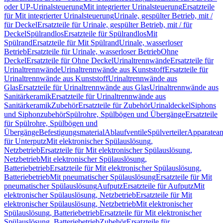
oder UP-Urinalsteuerung
Mit integrierter Urinalsteuerung
Ersatzteile
für Mit integrierter Urinalsteuerung
Urinale, gespülter Betrieb, mit /
für Deckel
Ersatzteile für Urinale, gespülter Betrieb, mit / für
Deckel
Spülrandlos
Ersatzteile für Spülrandlos
Mit
Spülrand
Ersatzteile für Mit Spülrand
Urinale, wasserloser
Betrieb
Ersatzteile für Urinale, wasserloser Betrieb
Ohne
Deckel
Ersatzteile für Ohne Deckel
Urinaltrennwände
Ersatzteile für
Urinaltrennwände
Urinaltrennwände aus Kunststoff
Ersatzteile für
Urinaltrennwände aus Kunststoff
Urinaltrennwände aus
Glas
Ersatzteile für Urinaltrennwände aus Glas
Urinaltrennwände aus
Sanitärkeramik
Ersatzteile für Urinaltrennwände aus
Sanitärkeramik
Zubehör
Ersatzteile für Zubehör
Urinaldeckel
Siphons
und Siphonzubehör
Spülrohre, Spülbögen und Übergänge
Ersatzteile
für Spülrohre, Spülbögen und
Übergänge
Befestigungsmaterial
Ablaufventile
Spülverteiler
Apparatean
für Unterputz
Mit elektronischer Spülauslösung,
Netzbetrieb
Ersatzteile für Mit elektronischer Spülauslösung,
Netzbetrieb
Mit elektronischer Spülauslösung,
Batteriebetrieb
Ersatzteile für Mit elektronischer Spülauslösung,
Batteriebetrieb
Mit pneumatischer Spülauslösung
Ersatzteile für Mit
pneumatischer Spülauslösung
Aufputz
Ersatzteile für Aufputz
Mit
elektronischer Spülauslösung, Netzbetrieb
Ersatzteile für Mit
elektronischer Spülauslösung, Netzbetrieb
Mit elektronischer
Spülauslösung, Batteriebetrieb
Ersatzteile für Mit elektronischer
Spülauslösung, Batteriebetrieb
Zubehör
Ersatzteile für