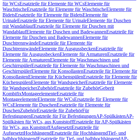
für WCs
Ersatzteile für Elemente für WCs
Elemente für
Waschtische
Ersatzteile für Elemente für Waschtische
Elemente für
Bidets
Ersatzteile für Elemente für Bidets
Elemente für
Urinale
Ersatzteile für Elemente für Urinale
Elemente für Duschen
mit Wandablauf
Ersatzteile für Elemente für Duschen mit
Wandablauf
Elemente für Duschen und Badewannen
Ersatzteile für
Elemente für Duschen und Badewannen
Elemente für
Duschtrennwände
Ersatzteile für Elemente für
Duschtrennwände
Elemente für Ausgussbecken
Ersatzteile für
Elemente für Ausgussbecken
Elemente für Armaturen
Ersatzteile für
Elemente für Armaturen
Elemente für Waschmaschinen und
Geschirrspüler
Ersatzteile für Elemente für Waschmaschinen und
Geschirrspüler
Elemente für Konsollasten
Ersatzteile für Elemente für
Konsollasten
Elemente für Küchenspülen
Ersatzteile für Elemente für
Küchenspülen
Elemente für Wandspeicher
Ersatzteile für Elemente
für Wandspeicher
Zubehör
Ersatzteile für Zubehör
Geberit
Kombifix
Montageelemente
Ersatzteile für
Montageelemente
Elemente für WCs
Ersatzteile für Elemente für
WCs
Elemente für Duschen
Ersatzteile für Elemente für
Duschen
Zubehör
Ersatzteile für Zubehör
Für
Befestigungen
Ersatzteile für Für Befestigungen
AP-Spülkästen
AP-
Spülkästen für WCs, aus Kunststoff
Ersatzteile für AP-Spülkästen
für WCs, aus Kunststoff
Aufgesetzt
Ersatzteile für
Aufgesetzt
Hochhängend
Ersatzteile für Hochhängend
Tief- und
halbhochhängend
Ersatzteile für Tief- und halbhochhängend
AP-