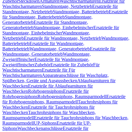
Zubehör
Steckdosen
Armaturen
Waschtischarmaturen
Ersatzteile für
Waschtischarmaturen
Standmontage, Netzbetrieb
Ersatzteile für
Standmontage, Netzbetrieb
Standmontage, Batteriebetrieb
Ersatzteile
für Standmontage, Batteriebetrieb
Standmontage,
Generatorbetrieb
Ersatzteile für Standmontage,
Generatorbetrieb
Standmontage, Einhebelmischer
Ersatzteile für
Standmontage, Einhebelmischer
Wandmontage,
Netzbetrieb
Ersatzteile für Wandmontage, Netzbetrieb
Wandmontage,
Batteriebetrieb
Ersatzteile für Wandmontage,
Batteriebetrieb
Wandmontage, Generatorbetrieb
Ersatzteile für
Wandmontage, Generatorbetrieb
Wandmontage,
Zweigriffmischer
Ersatzteile für Wandmontage,
Zweigriffmischer
Zubehör
Ersatzteile für Zubehör
Für
Waschtischarmaturen
Ersatzteile für Für
Waschtischarmaturen
Apparateanschlüsse für Waschplatz,
Spülbecken, Geräte und Ausgussbecken
Ablaufgarnituren für
Waschbecken
Ersatzteile für Ablaufgarnituren für
Waschbecken
Rohrbogensiphons
Ersatzteile für
Rohrbogensiphons
Rohrbogensiphons, Raumsparmodell
Ersatzteile
für Rohrbogensiphons, Raumsparmodell
Tauchrohrsiphons für
Waschbecken
Ersatzteile für Tauchrohrsiphons für
Waschbecken
Tauchrohrsiphons für Waschbecken,
Raumsparmodell
Ersatzteile für Tauchrohrsiphons für Waschbecken,
Raumsparmodell
UP-Siphons
Ersatzteile für UP-
Siphons
Waschbeckenanschlüsse
Ersatzteile für