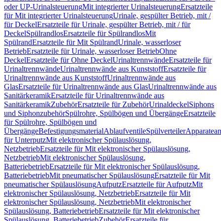
oder UP-Urinalsteuerung
Mit integrierter Urinalsteuerung
Ersatzteile
für Mit integrierter Urinalsteuerung
Urinale, gespülter Betrieb, mit /
für Deckel
Ersatzteile für Urinale, gespülter Betrieb, mit / für
Deckel
Spülrandlos
Ersatzteile für Spülrandlos
Mit
Spülrand
Ersatzteile für Mit Spülrand
Urinale, wasserloser
Betrieb
Ersatzteile für Urinale, wasserloser Betrieb
Ohne
Deckel
Ersatzteile für Ohne Deckel
Urinaltrennwände
Ersatzteile für
Urinaltrennwände
Urinaltrennwände aus Kunststoff
Ersatzteile für
Urinaltrennwände aus Kunststoff
Urinaltrennwände aus
Glas
Ersatzteile für Urinaltrennwände aus Glas
Urinaltrennwände aus
Sanitärkeramik
Ersatzteile für Urinaltrennwände aus
Sanitärkeramik
Zubehör
Ersatzteile für Zubehör
Urinaldeckel
Siphons
und Siphonzubehör
Spülrohre, Spülbögen und Übergänge
Ersatzteile
für Spülrohre, Spülbögen und
Übergänge
Befestigungsmaterial
Ablaufventile
Spülverteiler
Apparatean
für Unterputz
Mit elektronischer Spülauslösung,
Netzbetrieb
Ersatzteile für Mit elektronischer Spülauslösung,
Netzbetrieb
Mit elektronischer Spülauslösung,
Batteriebetrieb
Ersatzteile für Mit elektronischer Spülauslösung,
Batteriebetrieb
Mit pneumatischer Spülauslösung
Ersatzteile für Mit
pneumatischer Spülauslösung
Aufputz
Ersatzteile für Aufputz
Mit
elektronischer Spülauslösung, Netzbetrieb
Ersatzteile für Mit
elektronischer Spülauslösung, Netzbetrieb
Mit elektronischer
Spülauslösung, Batteriebetrieb
Ersatzteile für Mit elektronischer
Spülauslösung, Batteriebetrieb
Zubehör
Ersatzteile für