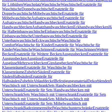
für Löthülsen
Waschplatz
Waschtische
Waschtische
Ersatzteile für
Waschtische
Doppelwaschtische
Ersatzteile für
Doppelwaschtische
Möbelwaschtische
Ersatzteile für
Möbelwaschtische
Aufsatzwaschtische
Ersatzteile für
Aufsatzwaschtische
Handwaschbecken
Ersatzteile für
Handwaschbecken
Aufsatzhandwaschbecken
Eckhandwaschbecken
H
für Halbeinbauwaschtische
Einbauwaschtische
Ersatzteile für
Einbauwaschtische
Unterbauwaschtische
Ersatzteile für
Unterbauwaschtische
Eckwaschtische
Waschtische
Comfort
Waschtische für Kinder
Ersatzteile für Waschtische für
Kinder
Waschtische
Waschrinnen
Ersatzteile für Waschrinnen
Weitere
Becken
Ersatzteile für Weitere Becken
Ausgussbecken
Ersatzteile für
Ausgussbecken
Ausgüsse
Ersatzteile für
Ausgüsse
Mehrzweckbecken
Gipsfangbecken
Waschtische für
Klassenräume
Ersatzteile für Waschtische für
Klassenräume
Zubehör
Säulen
Ersatzteile für
Säulen
Halbsäulen
Ersatzteile für
Halbsäulen
Zubehör
Ablaufdeckel
Befestigungsmaterial
Dekorblenden
W
Waschtisch mit Unterschrank
Sets Handwaschbecken mit
Unterschrank
Ersatzteile für Sets Handwaschbecken mit
Unterschrank
Sets Waschtisch mit Unterschrank
Ersatzteile für Sets
Waschtisch mit Unterschrank
Sets Möbelwaschtisch mit
Unterschrank
Ersatzteile für Sets Möbelwaschtisch mit
Unterschrank
Badezimmermöbel
Waschtischunterschränke
Ersatzteile