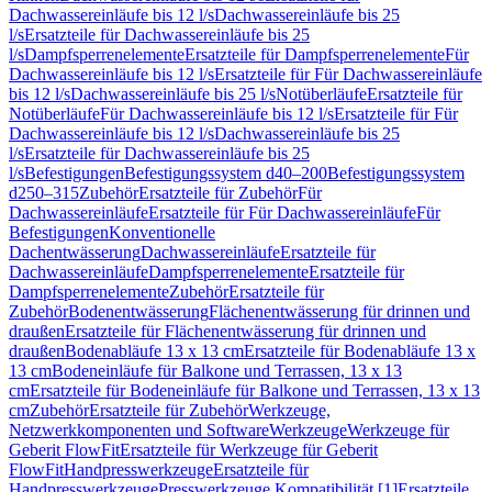
Dachwassereinläufe bis 12 l/s
Dachwassereinläufe bis 25
l/s
Ersatzteile für Dachwassereinläufe bis 25
l/s
Dampfsperrenelemente
Ersatzteile für Dampfsperrenelemente
Für
Dachwassereinläufe bis 12 l/s
Ersatzteile für Für Dachwassereinläufe
bis 12 l/s
Dachwassereinläufe bis 25 l/s
Notüberläufe
Ersatzteile für
Notüberläufe
Für Dachwassereinläufe bis 12 l/s
Ersatzteile für Für
Dachwassereinläufe bis 12 l/s
Dachwassereinläufe bis 25
l/s
Ersatzteile für Dachwassereinläufe bis 25
l/s
Befestigungen
Befestigungssystem d40–200
Befestigungssystem
d250–315
Zubehör
Ersatzteile für Zubehör
Für
Dachwassereinläufe
Ersatzteile für Für Dachwassereinläufe
Für
Befestigungen
Konventionelle
Dachentwässerung
Dachwassereinläufe
Ersatzteile für
Dachwassereinläufe
Dampfsperrenelemente
Ersatzteile für
Dampfsperrenelemente
Zubehör
Ersatzteile für
Zubehör
Bodenentwässerung
Flächenentwässerung für drinnen und
draußen
Ersatzteile für Flächenentwässerung für drinnen und
draußen
Bodenabläufe 13 x 13 cm
Ersatzteile für Bodenabläufe 13 x
13 cm
Bodeneinläufe für Balkone und Terrassen, 13 x 13
cm
Ersatzteile für Bodeneinläufe für Balkone und Terrassen, 13 x 13
cm
Zubehör
Ersatzteile für Zubehör
Werkzeuge,
Netzwerkkomponenten und Software
Werkzeuge
Werkzeuge für
Geberit FlowFit
Ersatzteile für Werkzeuge für Geberit
FlowFit
Handpresswerkzeuge
Ersatzteile für
Handpresswerkzeuge
Presswerkzeuge Kompatibilität [1]
Ersatzteile