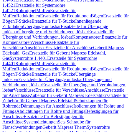
1.4521
Ersatzteile für Systemrohre
1.4521
Rohrnippel
Muffen
Ersatzteile für
Muffen
Reduktionen
Ersatzteile für Reduktionen
Bögen
Ersatzteile für
Bögen
T-Stücke
Ersatzteile für T-Stücke
Innenliegende
Zirkulation
Übergänge unlösbar
Ersatzteile für Übergänge
unlösbar
Übergänge und Verbindungen, lösbar
Ersatzteile für
Übergänge und Verbindungen, lösbar
Kompensatoren
Ersatzteile für
Kompensatoren
Verschlüsse
Ersatzteile für
Verschlüsse
Anschlüsse
Ersatzteile für Anschlüsse
Geberit Mapress
Edelstahl, Gas
Ersatzteile für Geberit Mapress Edelstahl,
Gas
Systemrohre 1.4401
Ersatzteile für Systemrohre
1.4401
Rohrnippel
Muffen
Ersatzteile für
Muffen
Reduktionen
Ersatzteile für Reduktionen
Bögen
Ersatzteile für
Bögen
T-Stücke
Ersatzteile für T-Stücke
Übergänge
unlösbar
Ersatzteile für Übergänge unlösbar
Übergänge und
Verbindungen, lösbar
Ersatzteile für Übergänge und Verbindungen,
lösbar
Verschlüsse
Ersatzteile für Verschlüsse
Anschlüsse
Ersatzteile
für Anschlüsse
Zubehör für Geberit Mapress Edelstahl
Ersatzteile für
Zubehör für Geberit Mapress Edelstahl
Schutzkappen für
Rohrende
Dämmungen für Anschlüsse
Isolierungen für Rohre und
Fittings
Abdichtungen für Rohre und Fittings
Befestigungen für
Anschlüsse
Ersatzteile für Befestigungen für
Anschlüsse
Systemdichtungen
Sets Schraube für
Flanschverbindungen
Geberit Mapress Therm
Systemrohre