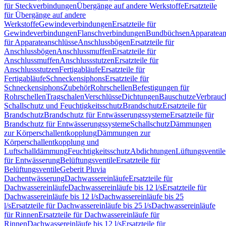
für Steckverbindungen
Übergänge auf andere Werkstoffe
Ersatzteile
für Übergänge auf andere
Werkstoffe
Gewindeverbindungen
Ersatzteile für
Gewindeverbindungen
Flanschverbindungen
Bundbüchsen
Apparatean
für Apparateanschlüsse
Anschlussbögen
Ersatzteile für
Anschlussbögen
Anschlussmuffen
Ersatzteile für
Anschlussmuffen
Anschlussstutzen
Ersatzteile für
Anschlussstutzen
Fertigabläufe
Ersatzteile für
Fertigabläufe
Schneckensiphons
Ersatzteile für
Schneckensiphons
Zubehör
Rohrschellen
Befestigungen für
Rohrschellen
Tragschalen
Verschlüsse
Dichtungen
Bauschutze
Verbrauc
Schallschutz und Feuchtigkeitsschutz
Brandschutz
Ersatzteile für
Brandschutz
Brandschutz für Entwässerungssysteme
Ersatzteile für
Brandschutz für Entwässerungssysteme
Schallschutz
Dämmungen
zur Körperschallentkopplung
Dämmungen zur
Körperschallentkopplung und
Luftschalldämmung
Feuchtigkeitsschutz
Abdichtungen
Lüftungsventile
für Entwässerung
Belüftungsventile
Ersatzteile für
Belüftungsventile
Geberit Pluvia
Dachentwässerung
Dachwassereinläufe
Ersatzteile für
Dachwassereinläufe
Dachwassereinläufe bis 12 l/s
Ersatzteile für
Dachwassereinläufe bis 12 l/s
Dachwassereinläufe bis 25
l/s
Ersatzteile für Dachwassereinläufe bis 25 l/s
Dachwassereinläufe
für Rinnen
Ersatzteile für Dachwassereinläufe für
Rinnen
Dachwassereinläufe bis 12 l/s
Ersatzteile für