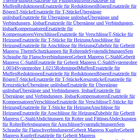
Therm
Fittings
Ersatzteile für Fittings
Muffen
Ersatzteile für
Muffen
Reduktionen
Ersatzteile für Reduktionen
Bögen
Ersatzteile für
Bögen
T-Stücke
Ersatzteile für T-Stücke
Übergänge
unlösbar
Ersatzteile für Übergänge unlösbar
Übergänge und
Verbindungen, lösbar
Ersatzteile für Übergänge und Verbindungen,
lösbar
Kompensatoren
Ersatzteile für
Kompensatoren
Verschlüsse
Ersatzteile für Verschlüsse
T-Stücke für
Heizung
Ersatzteile für T-Stücke für Heizung
Anschlüsse für
Heizung
Ersatzteile für Anschlüsse für Heizung
Zubehör für Geberit
Mapress Therm
Schutzkappen für Rohrende
Systemdichtungen
Sets
Schraube für Flanschverbindungen
Geberit Mapress C-Stahl
Geberit
Mapress C-Stahl
Ersatzteile für Geberit Mapress C-Stahl
Systemrohre
1.0034
Systemrohre 1.0215
Rohrnippel
Muffen
Ersatzteile für
Muffen
Reduktionen
Ersatzteile für Reduktionen
Bögen
Ersatzteile für
Bögen
T-Stücke
Ersatzteile für T-Stücke
Kreuzstücke
Ersatzteile für
Kreuzstücke
Übergänge unlösbar
Ersatzteile für Übergänge
unlösbar
Übergänge und Verbindungen, lösbar
Ersatzteile für
Übergänge und Verbindungen, lösbar
Kompensatoren
Ersatzteile für
Kompensatoren
Verschlüsse
Ersatzteile für Verschlüsse
T-Stücke für
Heizung
Ersatzteile für T-Stücke für Heizung
Anschlüsse für
Heizung
Ersatzteile für Anschlüsse für Heizung
Zubehör für Geberit
Mapress C-Stahl
Abdichtungen für Rohre und Fittings
Abdeckungen
für Rohre
Befestigungen für Anschlüsse
Systemdichtungen
Sets
Schraube für Flanschverbindungen
Geberit Mapress Kupfer
Geberit
Mapress Kupfer
Ersatzteile für Geberit Mapress