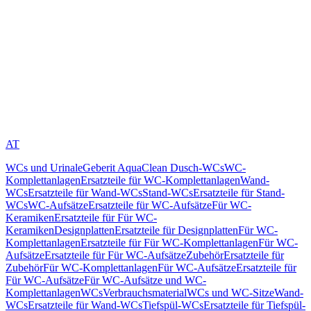
AT
WCs und Urinale
Geberit AquaClean Dusch-WCs
WC-
Komplettanlagen
Ersatzteile für WC-Komplettanlagen
Wand-
WCs
Ersatzteile für Wand-WCs
Stand-WCs
Ersatzteile für Stand-
WCs
WC-Aufsätze
Ersatzteile für WC-Aufsätze
Für WC-
Keramiken
Ersatzteile für Für WC-
Keramiken
Designplatten
Ersatzteile für Designplatten
Für WC-
Komplettanlagen
Ersatzteile für Für WC-Komplettanlagen
Für WC-
Aufsätze
Ersatzteile für Für WC-Aufsätze
Zubehör
Ersatzteile für
Zubehör
Für WC-Komplettanlagen
Für WC-Aufsätze
Ersatzteile für
Für WC-Aufsätze
Für WC-Aufsätze und WC-
Komplettanlagen
WCs
Verbrauchsmaterial
WCs und WC-Sitze
Wand-
WCs
Ersatzteile für Wand-WCs
Tiefspül-WCs
Ersatzteile für Tiefspül-