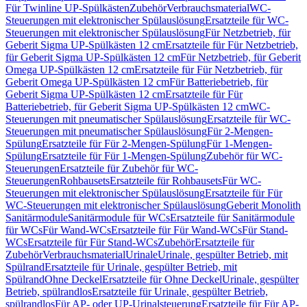
Für Twinline UP-Spülkästen
Zubehör
Verbrauchsmaterial
WC-
Steuerungen mit elektronischer Spülauslösung
Ersatzteile für WC-
Steuerungen mit elektronischer Spülauslösung
Für Netzbetrieb, für
Geberit Sigma UP-Spülkästen 12 cm
Ersatzteile für Für Netzbetrieb,
für Geberit Sigma UP-Spülkästen 12 cm
Für Netzbetrieb, für Geberit
Omega UP-Spülkästen 12 cm
Ersatzteile für Für Netzbetrieb, für
Geberit Omega UP-Spülkästen 12 cm
Für Batteriebetrieb, für
Geberit Sigma UP-Spülkästen 12 cm
Ersatzteile für Für
Batteriebetrieb, für Geberit Sigma UP-Spülkästen 12 cm
WC-
Steuerungen mit pneumatischer Spülauslösung
Ersatzteile für WC-
Steuerungen mit pneumatischer Spülauslösung
Für 2-Mengen-
Spülung
Ersatzteile für Für 2-Mengen-Spülung
Für 1-Mengen-
Spülung
Ersatzteile für Für 1-Mengen-Spülung
Zubehör für WC-
Steuerungen
Ersatzteile für Zubehör für WC-
Steuerungen
Rohbausets
Ersatzteile für Rohbausets
Für WC-
Steuerungen mit elektronischer Spülauslösung
Ersatzteile für Für
WC-Steuerungen mit elektronischer Spülauslösung
Geberit Monolith
Sanitärmodule
Sanitärmodule für WCs
Ersatzteile für Sanitärmodule
für WCs
Für Wand-WCs
Ersatzteile für Für Wand-WCs
Für Stand-
WCs
Ersatzteile für Für Stand-WCs
Zubehör
Ersatzteile für
Zubehör
Verbrauchsmaterial
Urinale
Urinale, gespülter Betrieb, mit
Spülrand
Ersatzteile für Urinale, gespülter Betrieb, mit
Spülrand
Ohne Deckel
Ersatzteile für Ohne Deckel
Urinale, gespülter
Betrieb, spülrandlos
Ersatzteile für Urinale, gespülter Betrieb,
spülrandlos
Für AP- oder UP-Urinalsteuerung
Ersatzteile für Für AP-