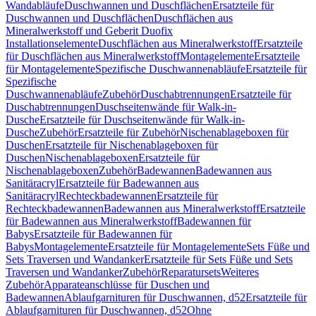
Wandabläufe
Duschwannen und Duschflächen
Ersatzteile für
Duschwannen und Duschflächen
Duschflächen aus
Mineralwerkstoff und Geberit Duofix
Installationselemente
Duschflächen aus Mineralwerkstoff
Ersatzteile
für Duschflächen aus Mineralwerkstoff
Montagelemente
Ersatzteile
für Montagelemente
Spezifische Duschwannenabläufe
Ersatzteile für
Spezifische
Duschwannenabläufe
Zubehör
Duschabtrennungen
Ersatzteile für
Duschabtrennungen
Duschseitenwände für Walk-in-
Dusche
Ersatzteile für Duschseitenwände für Walk-in-
Dusche
Zubehör
Ersatzteile für Zubehör
Nischenablageboxen für
Duschen
Ersatzteile für Nischenablageboxen für
Duschen
Nischenablageboxen
Ersatzteile für
Nischenablageboxen
Zubehör
Badewannen
Badewannen aus
Sanitäracryl
Ersatzteile für Badewannen aus
Sanitäracryl
Rechteckbadewannen
Ersatzteile für
Rechteckbadewannen
Badewannen aus Mineralwerkstoff
Ersatzteile
für Badewannen aus Mineralwerkstoff
Badewannen für
Babys
Ersatzteile für Badewannen für
Babys
Montagelemente
Ersatzteile für Montagelemente
Sets Füße und
Sets Traversen und Wandanker
Ersatzteile für Sets Füße und Sets
Traversen und Wandanker
Zubehör
Reparatursets
Weiteres
Zubehör
Apparateanschlüsse für Duschen und
Badewannen
Ablaufgarnituren für Duschwannen, d52
Ersatzteile für
Ablaufgarnituren für Duschwannen, d52
Ohne