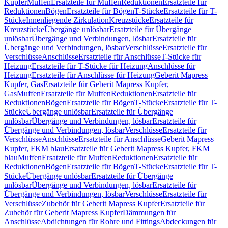
Kupfer
Muffen
Ersatzteile für Muffen
Reduktionen
Ersatzteile für
Reduktionen
Bögen
Ersatzteile für Bögen
T-Stücke
Ersatzteile für T-
Stücke
Innenliegende Zirkulation
Kreuzstücke
Ersatzteile für
Kreuzstücke
Übergänge unlösbar
Ersatzteile für Übergänge
unlösbar
Übergänge und Verbindungen, lösbar
Ersatzteile für
Übergänge und Verbindungen, lösbar
Verschlüsse
Ersatzteile für
Verschlüsse
Anschlüsse
Ersatzteile für Anschlüsse
T-Stücke für
Heizung
Ersatzteile für T-Stücke für Heizung
Anschlüsse für
Heizung
Ersatzteile für Anschlüsse für Heizung
Geberit Mapress
Kupfer, Gas
Ersatzteile für Geberit Mapress Kupfer,
Gas
Muffen
Ersatzteile für Muffen
Reduktionen
Ersatzteile für
Reduktionen
Bögen
Ersatzteile für Bögen
T-Stücke
Ersatzteile für T-
Stücke
Übergänge unlösbar
Ersatzteile für Übergänge
unlösbar
Übergänge und Verbindungen, lösbar
Ersatzteile für
Übergänge und Verbindungen, lösbar
Verschlüsse
Ersatzteile für
Verschlüsse
Anschlüsse
Ersatzteile für Anschlüsse
Geberit Mapress
Kupfer, FKM blau
Ersatzteile für Geberit Mapress Kupfer, FKM
blau
Muffen
Ersatzteile für Muffen
Reduktionen
Ersatzteile für
Reduktionen
Bögen
Ersatzteile für Bögen
T-Stücke
Ersatzteile für T-
Stücke
Übergänge unlösbar
Ersatzteile für Übergänge
unlösbar
Übergänge und Verbindungen, lösbar
Ersatzteile für
Übergänge und Verbindungen, lösbar
Verschlüsse
Ersatzteile für
Verschlüsse
Zubehör für Geberit Mapress Kupfer
Ersatzteile für
Zubehör für Geberit Mapress Kupfer
Dämmungen für
Anschlüsse
Abdichtungen für Rohre und Fittings
Abdeckungen für