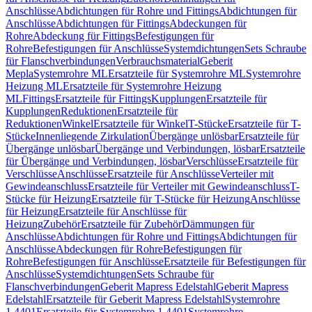
Anschlüsse
Abdichtungen für Rohre und Fittings
Abdichtungen für
Anschlüsse
Abdichtungen für Fittings
Abdeckungen für
Rohre
Abdeckung für Fittings
Befestigungen für
Rohre
Befestigungen für Anschlüsse
Systemdichtungen
Sets Schraube
für Flanschverbindungen
Verbrauchsmaterial
Geberit
Mepla
Systemrohre ML
Ersatzteile für Systemrohre ML
Systemrohre
Heizung ML
Ersatzteile für Systemrohre Heizung
ML
Fittings
Ersatzteile für Fittings
Kupplungen
Ersatzteile für
Kupplungen
Reduktionen
Ersatzteile für
Reduktionen
Winkel
Ersatzteile für Winkel
T-Stücke
Ersatzteile für T-
Stücke
Innenliegende Zirkulation
Übergänge unlösbar
Ersatzteile für
Übergänge unlösbar
Übergänge und Verbindungen, lösbar
Ersatzteile
für Übergänge und Verbindungen, lösbar
Verschlüsse
Ersatzteile für
Verschlüsse
Anschlüsse
Ersatzteile für Anschlüsse
Verteiler mit
Gewindeanschluss
Ersatzteile für Verteiler mit Gewindeanschluss
T-
Stücke für Heizung
Ersatzteile für T-Stücke für Heizung
Anschlüsse
für Heizung
Ersatzteile für Anschlüsse für
Heizung
Zubehör
Ersatzteile für Zubehör
Dämmungen für
Anschlüsse
Abdichtungen für Rohre und Fittings
Abdichtungen für
Anschlüsse
Abdeckungen für Rohre
Befestigungen für
Rohre
Befestigungen für Anschlüsse
Ersatzteile für Befestigungen für
Anschlüsse
Systemdichtungen
Sets Schraube für
Flanschverbindungen
Geberit Mapress Edelstahl
Geberit Mapress
Edelstahl
Ersatzteile für Geberit Mapress Edelstahl
Systemrohre
1.4401
Ersatzteile für Systemrohre 1.4401
Systemrohre