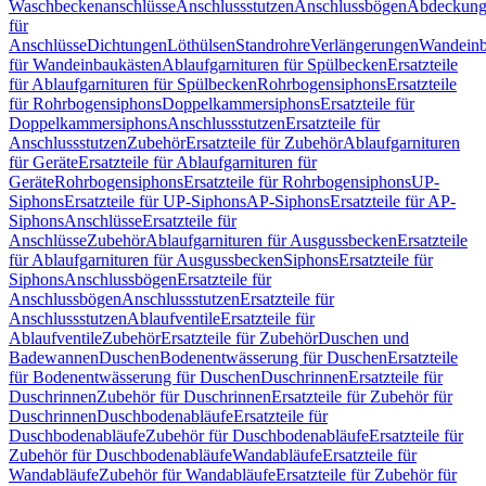
Waschbeckenanschlüsse
Anschlussstutzen
Anschlussbögen
Abdeckung
für
Anschlüsse
Dichtungen
Löthülsen
Standrohre
Verlängerungen
Wandeinb
für Wandeinbaukästen
Ablaufgarnituren für Spülbecken
Ersatzteile
für Ablaufgarnituren für Spülbecken
Rohrbogensiphons
Ersatzteile
für Rohrbogensiphons
Doppelkammersiphons
Ersatzteile für
Doppelkammersiphons
Anschlussstutzen
Ersatzteile für
Anschlussstutzen
Zubehör
Ersatzteile für Zubehör
Ablaufgarnituren
für Geräte
Ersatzteile für Ablaufgarnituren für
Geräte
Rohrbogensiphons
Ersatzteile für Rohrbogensiphons
UP-
Siphons
Ersatzteile für UP-Siphons
AP-Siphons
Ersatzteile für AP-
Siphons
Anschlüsse
Ersatzteile für
Anschlüsse
Zubehör
Ablaufgarnituren für Ausgussbecken
Ersatzteile
für Ablaufgarnituren für Ausgussbecken
Siphons
Ersatzteile für
Siphons
Anschlussbögen
Ersatzteile für
Anschlussbögen
Anschlussstutzen
Ersatzteile für
Anschlussstutzen
Ablaufventile
Ersatzteile für
Ablaufventile
Zubehör
Ersatzteile für Zubehör
Duschen und
Badewannen
Duschen
Bodenentwässerung für Duschen
Ersatzteile
für Bodenentwässerung für Duschen
Duschrinnen
Ersatzteile für
Duschrinnen
Zubehör für Duschrinnen
Ersatzteile für Zubehör für
Duschrinnen
Duschbodenabläufe
Ersatzteile für
Duschbodenabläufe
Zubehör für Duschbodenabläufe
Ersatzteile für
Zubehör für Duschbodenabläufe
Wandabläufe
Ersatzteile für
Wandabläufe
Zubehör für Wandabläufe
Ersatzteile für Zubehör für