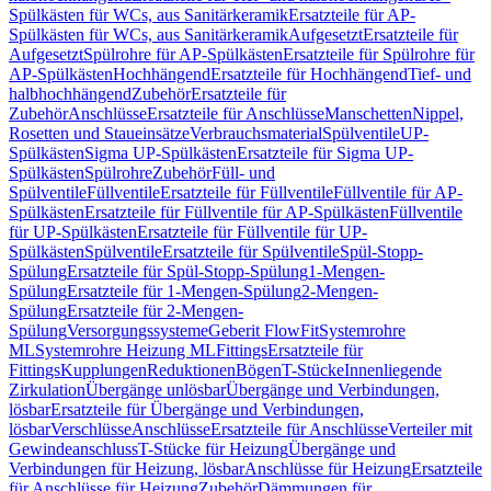
Spülkästen für WCs, aus Sanitärkeramik
Ersatzteile für AP-
Spülkästen für WCs, aus Sanitärkeramik
Aufgesetzt
Ersatzteile für
Aufgesetzt
Spülrohre für AP-Spülkästen
Ersatzteile für Spülrohre für
AP-Spülkästen
Hochhängend
Ersatzteile für Hochhängend
Tief- und
halbhochhängend
Zubehör
Ersatzteile für
Zubehör
Anschlüsse
Ersatzteile für Anschlüsse
Manschetten
Nippel,
Rosetten und Staueinsätze
Verbrauchsmaterial
Spülventile
UP-
Spülkästen
Sigma UP-Spülkästen
Ersatzteile für Sigma UP-
Spülkästen
Spülrohre
Zubehör
Füll- und
Spülventile
Füllventile
Ersatzteile für Füllventile
Füllventile für AP-
Spülkästen
Ersatzteile für Füllventile für AP-Spülkästen
Füllventile
für UP-Spülkästen
Ersatzteile für Füllventile für UP-
Spülkästen
Spülventile
Ersatzteile für Spülventile
Spül-Stopp-
Spülung
Ersatzteile für Spül-Stopp-Spülung
1-Mengen-
Spülung
Ersatzteile für 1-Mengen-Spülung
2-Mengen-
Spülung
Ersatzteile für 2-Mengen-
Spülung
Versorgungssysteme
Geberit FlowFit
Systemrohre
ML
Systemrohre Heizung ML
Fittings
Ersatzteile für
Fittings
Kupplungen
Reduktionen
Bögen
T-Stücke
Innenliegende
Zirkulation
Übergänge unlösbar
Übergänge und Verbindungen,
lösbar
Ersatzteile für Übergänge und Verbindungen,
lösbar
Verschlüsse
Anschlüsse
Ersatzteile für Anschlüsse
Verteiler mit
Gewindeanschluss
T-Stücke für Heizung
Übergänge und
Verbindungen für Heizung, lösbar
Anschlüsse für Heizung
Ersatzteile
für Anschlüsse für Heizung
Zubehör
Dämmungen für