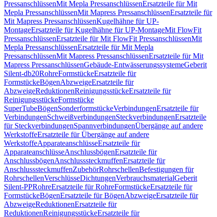
Pressanschlüssen
Mit Mepla Pressanschlüssen
Ersatzteile für Mit
Mepla Pressanschlüssen
Mit Mapress Pressanschlüssen
Ersatzteile für
Mit Mapress Pressanschlüssen
Kugelhähne für UP-
Montage
Ersatzteile für Kugelhähne für UP-Montage
Mit FlowFit
Pressanschlüssen
Ersatzteile für Mit FlowFit Pressanschlüssen
Mit
Mepla Pressanschlüssen
Ersatzteile für Mit Mepla
Pressanschlüssen
Mit Mapress Pressanschlüssen
Ersatzteile für Mit
Mapress Pressanschlüssen
Gebäude-Entwässerungssysteme
Geberit
Silent-db20
Rohre
Formstücke
Ersatzteile für
Formstücke
Bögen
Abzweige
Ersatzteile für
Abzweige
Reduktionen
Reinigungsstücke
Ersatzteile für
Reinigungsstücke
Formstücke
SuperTube
Bögen
Sonderformstücke
Verbindungen
Ersatzteile für
Verbindungen
Schweißverbindungen
Steckverbindungen
Ersatzteile
für Steckverbindungen
Spannverbindungen
Übergänge auf andere
Werkstoffe
Ersatzteile für Übergänge auf andere
Werkstoffe
Apparateanschlüsse
Ersatzteile für
Apparateanschlüsse
Anschlussbögen
Ersatzteile für
Anschlussbögen
Anschlusssteckmuffen
Ersatzteile für
Anschlusssteckmuffen
Zubehör
Rohrschellen
Befestigungen für
Rohrschellen
Verschlüsse
Dichtungen
Verbrauchsmaterial
Geberit
Silent-PP
Rohre
Ersatzteile für Rohre
Formstücke
Ersatzteile für
Formstücke
Bögen
Ersatzteile für Bögen
Abzweige
Ersatzteile für
Abzweige
Reduktionen
Ersatzteile für
Reduktionen
Reinigungsstücke
Ersatzteile für