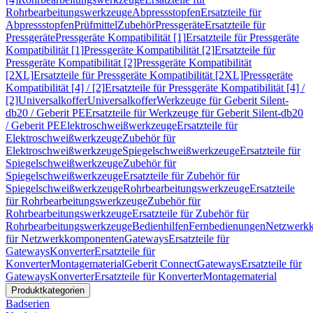
Rohrbearbeitungswerkzeuge
Abpressstopfen
Ersatzteile für
Abpressstopfen
Prüfmittel
Zubehör
Pressgeräte
Ersatzteile für
Pressgeräte
Pressgeräte Kompatibilität [1]
Ersatzteile für Pressgeräte
Kompatibilität [1]
Pressgeräte Kompatibilität [2]
Ersatzteile für
Pressgeräte Kompatibilität [2]
Pressgeräte Kompatibilität
[2XL]
Ersatzteile für Pressgeräte Kompatibilität [2XL]
Pressgeräte
Kompatibilität [4] / [2]
Ersatzteile für Pressgeräte Kompatibilität [4] /
[2]
Universalkoffer
Universalkoffer
Werkzeuge für Geberit Silent-
db20 / Geberit PE
Ersatzteile für Werkzeuge für Geberit Silent-db20
/ Geberit PE
Elektroschweißwerkzeuge
Ersatzteile für
Elektroschweißwerkzeuge
Zubehör für
Elektroschweißwerkzeuge
Spiegelschweißwerkzeuge
Ersatzteile für
Spiegelschweißwerkzeuge
Zubehör für
Spiegelschweißwerkzeuge
Ersatzteile für Zubehör für
Spiegelschweißwerkzeuge
Rohrbearbeitungswerkzeuge
Ersatzteile
für Rohrbearbeitungswerkzeuge
Zubehör für
Rohrbearbeitungswerkzeuge
Ersatzteile für Zubehör für
Rohrbearbeitungswerkzeuge
Bedienhilfen
Fernbedienungen
Netzwerk
für Netzwerkkomponenten
Gateways
Ersatzteile für
Gateways
Konverter
Ersatzteile für
Konverter
Montagematerial
Geberit Connect
Gateways
Ersatzteile für
Gateways
Konverter
Ersatzteile für Konverter
Montagematerial
Produktkategorien
Badserien