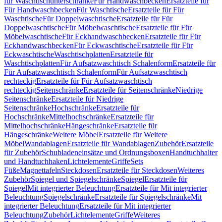
für Waschtischunterschränke
Für Handwaschbecken
Ersatzteile für
Für Handwaschbecken
Für Waschtische
Ersatzteile für Für
Waschtische
Für Doppelwaschtische
Ersatzteile für Für
Doppelwaschtische
Für Möbelwaschtische
Ersatzteile für Für
Möbelwaschtische
Für Eckhandwaschbecken
Ersatzteile für Für
Eckhandwaschbecken
Für Eckwaschtische
Ersatzteile für Für
Eckwaschtische
Waschtischplatten
Ersatzteile für
Waschtischplatten
Für Aufsatzwaschtisch Schalenform
Ersatzteile für
Für Aufsatzwaschtisch Schalenform
Für Aufsatzwaschtisch
rechteckig
Ersatzteile für Für Aufsatzwaschtisch
rechteckig
Seitenschränke
Ersatzteile für Seitenschränke
Niedrige
Seitenschränke
Ersatzteile für Niedrige
Seitenschränke
Hochschränke
Ersatzteile für
Hochschränke
Mittelhochschränke
Ersatzteile für
Mittelhochschränke
Hängeschränke
Ersatzteile für
Hängeschränke
Weitere Möbel
Ersatzteile für Weitere
Möbel
Wandablagen
Ersatzteile für Wandablagen
Zubehör
Ersatzteile
für Zubehör
Schubladeneinsätze und Ordnungsboxen
Handtuchhalter
und Handtuchhaken
Lichtelemente
Griffe
Sets
Füße
Magnettafeln
Steckdosen
Ersatzteile für Steckdosen
Weiteres
Zubehör
Spiegel und Spiegelschränke
Spiegel
Ersatzteile für
Spiegel
Mit integrierter Beleuchtung
Ersatzteile für Mit integrierter
Beleuchtung
Spiegelschränke
Ersatzteile für Spiegelschränke
Mit
integrierter Beleuchtung
Ersatzteile für Mit integrierter
Beleuchtung
Zubehör
Lichtelemente
Griffe
Weiteres