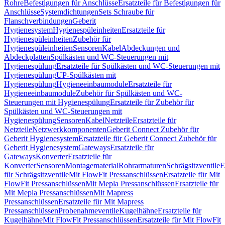
Rohre
Befestigungen für Anschlüsse
Ersatzteile für Befestigungen für
Anschlüsse
Systemdichtungen
Sets Schraube für
Flanschverbindungen
Geberit
Hygienesystem
Hygienespüleinheiten
Ersatzteile für
Hygienespüleinheiten
Zubehör für
Hygienespüleinheiten
Sensoren
Kabel
Abdeckungen und
Abdeckplatten
Spülkästen und WC-Steuerungen mit
Hygienespülung
Ersatzteile für Spülkästen und WC-Steuerungen mit
Hygienespülung
UP-Spülkästen mit
Hygienespülung
Hygieneeinbaumodule
Ersatzteile für
Hygieneeinbaumodule
Zubehör für Spülkästen und WC-
Steuerungen mit Hygienespülung
Ersatzteile für Zubehör für
Spülkästen und WC-Steuerungen mit
Hygienespülung
Sensoren
Kabel
Netzteile
Ersatzteile für
Netzteile
Netzwerkkomponenten
Geberit Connect Zubehör für
Geberit Hygienesystem
Ersatzteile für Geberit Connect Zubehör für
Geberit Hygienesystem
Gateways
Ersatzteile für
Gateways
Konverter
Ersatzteile für
Konverter
Sensoren
Montagematerial
Rohrarmaturen
Schrägsitzventile
E
für Schrägsitzventile
Mit FlowFit Pressanschlüssen
Ersatzteile für Mit
FlowFit Pressanschlüssen
Mit Mepla Pressanschlüssen
Ersatzteile für
Mit Mepla Pressanschlüssen
Mit Mapress
Pressanschlüssen
Ersatzteile für Mit Mapress
Pressanschlüssen
Probenahmeventile
Kugelhähne
Ersatzteile für
Kugelhähne
Mit FlowFit Pressanschlüssen
Ersatzteile für Mit FlowFit