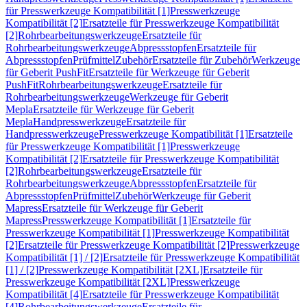
für Presswerkzeuge Kompatibilität [1]
Presswerkzeuge
Kompatibilität [2]
Ersatzteile für Presswerkzeuge Kompatibilität
[2]
Rohrbearbeitungswerkzeuge
Ersatzteile für
Rohrbearbeitungswerkzeuge
Abpressstopfen
Ersatzteile für
Abpressstopfen
Prüfmittel
Zubehör
Ersatzteile für Zubehör
Werkzeuge
für Geberit PushFit
Ersatzteile für Werkzeuge für Geberit
PushFit
Rohrbearbeitungswerkzeuge
Ersatzteile für
Rohrbearbeitungswerkzeuge
Werkzeuge für Geberit
Mepla
Ersatzteile für Werkzeuge für Geberit
Mepla
Handpresswerkzeuge
Ersatzteile für
Handpresswerkzeuge
Presswerkzeuge Kompatibilität [1]
Ersatzteile
für Presswerkzeuge Kompatibilität [1]
Presswerkzeuge
Kompatibilität [2]
Ersatzteile für Presswerkzeuge Kompatibilität
[2]
Rohrbearbeitungswerkzeuge
Ersatzteile für
Rohrbearbeitungswerkzeuge
Abpressstopfen
Ersatzteile für
Abpressstopfen
Prüfmittel
Zubehör
Werkzeuge für Geberit
Mapress
Ersatzteile für Werkzeuge für Geberit
Mapress
Presswerkzeuge Kompatibilität [1]
Ersatzteile für
Presswerkzeuge Kompatibilität [1]
Presswerkzeuge Kompatibilität
[2]
Ersatzteile für Presswerkzeuge Kompatibilität [2]
Presswerkzeuge
Kompatibilität [1] / [2]
Ersatzteile für Presswerkzeuge Kompatibilität
[1] / [2]
Presswerkzeuge Kompatibilität [2XL]
Ersatzteile für
Presswerkzeuge Kompatibilität [2XL]
Presswerkzeuge
Kompatibilität [4]
Ersatzteile für Presswerkzeuge Kompatibilität
[4]
Rohrbearbeitungswerkzeuge
Ersatzteile für