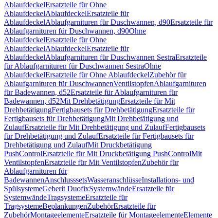
Ablaufdeckel
Ersatzteile für Ohne
Ablaufdeckel
Ablaufdeckel
Ersatzteile für
Ablaufdeckel
Ablaufgarnituren für Duschwannen, d90
Ersatzteile für
Ablaufgarnituren für Duschwannen, d90
Ohne
Ablaufdeckel
Ersatzteile für Ohne
Ablaufdeckel
Ablaufdeckel
Ersatzteile für
Ablaufdeckel
Ablaufgarnituren für Duschwannen Sestra
Ersatzteile
für Ablaufgarnituren für Duschwannen Sestra
Ohne
Ablaufdeckel
Ersatzteile für Ohne Ablaufdeckel
Zubehör für
Ablaufgarnituren für Duschwannen
Ventilstopfen
Ablaufgarnituren
für Badewannen, d52
Ersatzteile für Ablaufgarnituren für
Badewannen, d52
Mit Drehbetätigung
Ersatzteile für Mit
Drehbetätigung
Fertigbausets für Drehbetätigung
Ersatzteile für
Fertigbausets für Drehbetätigung
Mit Drehbetätigung und
Zulauf
Ersatzteile für Mit Drehbetätigung und Zulauf
Fertigbausets
für Drehbetätigung und Zulauf
Ersatzteile für Fertigbausets für
Drehbetätigung und Zulauf
Mit Druckbetätigung
PushControl
Ersatzteile für Mit Druckbetätigung PushControl
Mit
Ventilstopfen
Ersatzteile für Mit Ventilstopfen
Zubehör für
Ablaufgarnituren für
Badewannen
Anschlusssets
Wasseranschlüsse
Installations- und
Spülsysteme
Geberit Duofix
Systemwände
Ersatzteile für
Systemwände
Tragsysteme
Ersatzteile für
Tragsysteme
Beplankungen
Zubehör
Ersatzteile für
Zubehör
Montageelemente
Ersatzteile für Montageelemente
Elemente