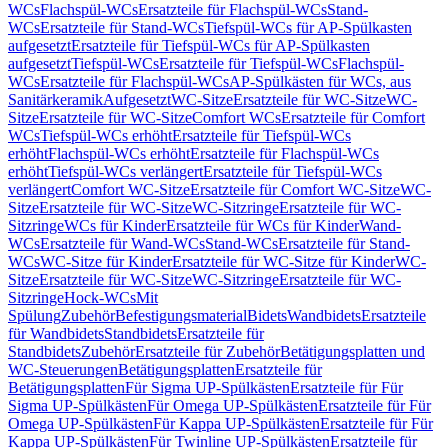
WCs
Flachspül-WCs
Ersatzteile für Flachspül-WCs
Stand-
WCs
Ersatzteile für Stand-WCs
Tiefspül-WCs für AP-Spülkasten
aufgesetzt
Ersatzteile für Tiefspül-WCs für AP-Spülkasten
aufgesetzt
Tiefspül-WCs
Ersatzteile für Tiefspül-WCs
Flachspül-
WCs
Ersatzteile für Flachspül-WCs
AP-Spülkästen für WCs, aus
Sanitärkeramik
Aufgesetzt
WC-Sitze
Ersatzteile für WC-Sitze
WC-
Sitze
Ersatzteile für WC-Sitze
Comfort WCs
Ersatzteile für Comfort
WCs
Tiefspül-WCs erhöht
Ersatzteile für Tiefspül-WCs
erhöht
Flachspül-WCs erhöht
Ersatzteile für Flachspül-WCs
erhöht
Tiefspül-WCs verlängert
Ersatzteile für Tiefspül-WCs
verlängert
Comfort WC-Sitze
Ersatzteile für Comfort WC-Sitze
WC-
Sitze
Ersatzteile für WC-Sitze
WC-Sitzringe
Ersatzteile für WC-
Sitzringe
WCs für Kinder
Ersatzteile für WCs für Kinder
Wand-
WCs
Ersatzteile für Wand-WCs
Stand-WCs
Ersatzteile für Stand-
WCs
WC-Sitze für Kinder
Ersatzteile für WC-Sitze für Kinder
WC-
Sitze
Ersatzteile für WC-Sitze
WC-Sitzringe
Ersatzteile für WC-
Sitzringe
Hock-WCs
Mit
Spülung
Zubehör
Befestigungsmaterial
Bidets
Wandbidets
Ersatzteile
für Wandbidets
Standbidets
Ersatzteile für
Standbidets
Zubehör
Ersatzteile für Zubehör
Betätigungsplatten und
WC-Steuerungen
Betätigungsplatten
Ersatzteile für
Betätigungsplatten
Für Sigma UP-Spülkästen
Ersatzteile für Für
Sigma UP-Spülkästen
Für Omega UP-Spülkästen
Ersatzteile für Für
Omega UP-Spülkästen
Für Kappa UP-Spülkästen
Ersatzteile für Für
Kappa UP-Spülkästen
Für Twinline UP-Spülkästen
Ersatzteile für