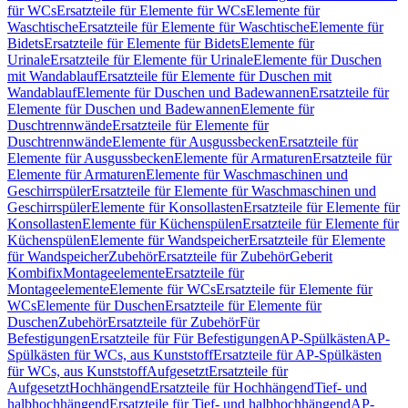
für WCs
Ersatzteile für Elemente für WCs
Elemente für
Waschtische
Ersatzteile für Elemente für Waschtische
Elemente für
Bidets
Ersatzteile für Elemente für Bidets
Elemente für
Urinale
Ersatzteile für Elemente für Urinale
Elemente für Duschen
mit Wandablauf
Ersatzteile für Elemente für Duschen mit
Wandablauf
Elemente für Duschen und Badewannen
Ersatzteile für
Elemente für Duschen und Badewannen
Elemente für
Duschtrennwände
Ersatzteile für Elemente für
Duschtrennwände
Elemente für Ausgussbecken
Ersatzteile für
Elemente für Ausgussbecken
Elemente für Armaturen
Ersatzteile für
Elemente für Armaturen
Elemente für Waschmaschinen und
Geschirrspüler
Ersatzteile für Elemente für Waschmaschinen und
Geschirrspüler
Elemente für Konsollasten
Ersatzteile für Elemente für
Konsollasten
Elemente für Küchenspülen
Ersatzteile für Elemente für
Küchenspülen
Elemente für Wandspeicher
Ersatzteile für Elemente
für Wandspeicher
Zubehör
Ersatzteile für Zubehör
Geberit
Kombifix
Montageelemente
Ersatzteile für
Montageelemente
Elemente für WCs
Ersatzteile für Elemente für
WCs
Elemente für Duschen
Ersatzteile für Elemente für
Duschen
Zubehör
Ersatzteile für Zubehör
Für
Befestigungen
Ersatzteile für Für Befestigungen
AP-Spülkästen
AP-
Spülkästen für WCs, aus Kunststoff
Ersatzteile für AP-Spülkästen
für WCs, aus Kunststoff
Aufgesetzt
Ersatzteile für
Aufgesetzt
Hochhängend
Ersatzteile für Hochhängend
Tief- und
halbhochhängend
Ersatzteile für Tief- und halbhochhängend
AP-