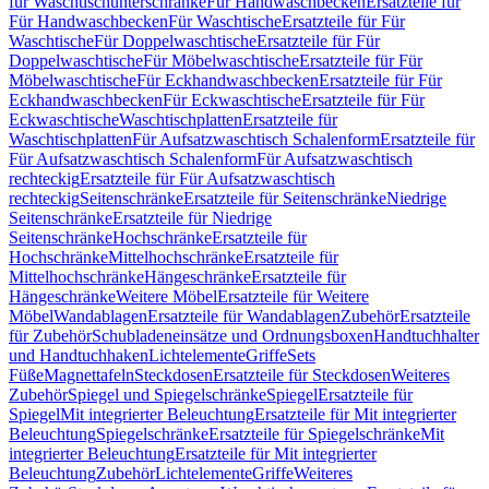
für Waschtischunterschränke
Für Handwaschbecken
Ersatzteile für
Für Handwaschbecken
Für Waschtische
Ersatzteile für Für
Waschtische
Für Doppelwaschtische
Ersatzteile für Für
Doppelwaschtische
Für Möbelwaschtische
Ersatzteile für Für
Möbelwaschtische
Für Eckhandwaschbecken
Ersatzteile für Für
Eckhandwaschbecken
Für Eckwaschtische
Ersatzteile für Für
Eckwaschtische
Waschtischplatten
Ersatzteile für
Waschtischplatten
Für Aufsatzwaschtisch Schalenform
Ersatzteile für
Für Aufsatzwaschtisch Schalenform
Für Aufsatzwaschtisch
rechteckig
Ersatzteile für Für Aufsatzwaschtisch
rechteckig
Seitenschränke
Ersatzteile für Seitenschränke
Niedrige
Seitenschränke
Ersatzteile für Niedrige
Seitenschränke
Hochschränke
Ersatzteile für
Hochschränke
Mittelhochschränke
Ersatzteile für
Mittelhochschränke
Hängeschränke
Ersatzteile für
Hängeschränke
Weitere Möbel
Ersatzteile für Weitere
Möbel
Wandablagen
Ersatzteile für Wandablagen
Zubehör
Ersatzteile
für Zubehör
Schubladeneinsätze und Ordnungsboxen
Handtuchhalter
und Handtuchhaken
Lichtelemente
Griffe
Sets
Füße
Magnettafeln
Steckdosen
Ersatzteile für Steckdosen
Weiteres
Zubehör
Spiegel und Spiegelschränke
Spiegel
Ersatzteile für
Spiegel
Mit integrierter Beleuchtung
Ersatzteile für Mit integrierter
Beleuchtung
Spiegelschränke
Ersatzteile für Spiegelschränke
Mit
integrierter Beleuchtung
Ersatzteile für Mit integrierter
Beleuchtung
Zubehör
Lichtelemente
Griffe
Weiteres