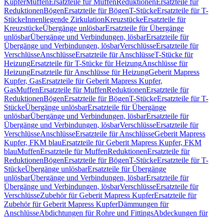
Kupfer
Muffen
Ersatzteile für Muffen
Reduktionen
Ersatzteile für
Reduktionen
Bögen
Ersatzteile für Bögen
T-Stücke
Ersatzteile für T-
Stücke
Innenliegende Zirkulation
Kreuzstücke
Ersatzteile für
Kreuzstücke
Übergänge unlösbar
Ersatzteile für Übergänge
unlösbar
Übergänge und Verbindungen, lösbar
Ersatzteile für
Übergänge und Verbindungen, lösbar
Verschlüsse
Ersatzteile für
Verschlüsse
Anschlüsse
Ersatzteile für Anschlüsse
T-Stücke für
Heizung
Ersatzteile für T-Stücke für Heizung
Anschlüsse für
Heizung
Ersatzteile für Anschlüsse für Heizung
Geberit Mapress
Kupfer, Gas
Ersatzteile für Geberit Mapress Kupfer,
Gas
Muffen
Ersatzteile für Muffen
Reduktionen
Ersatzteile für
Reduktionen
Bögen
Ersatzteile für Bögen
T-Stücke
Ersatzteile für T-
Stücke
Übergänge unlösbar
Ersatzteile für Übergänge
unlösbar
Übergänge und Verbindungen, lösbar
Ersatzteile für
Übergänge und Verbindungen, lösbar
Verschlüsse
Ersatzteile für
Verschlüsse
Anschlüsse
Ersatzteile für Anschlüsse
Geberit Mapress
Kupfer, FKM blau
Ersatzteile für Geberit Mapress Kupfer, FKM
blau
Muffen
Ersatzteile für Muffen
Reduktionen
Ersatzteile für
Reduktionen
Bögen
Ersatzteile für Bögen
T-Stücke
Ersatzteile für T-
Stücke
Übergänge unlösbar
Ersatzteile für Übergänge
unlösbar
Übergänge und Verbindungen, lösbar
Ersatzteile für
Übergänge und Verbindungen, lösbar
Verschlüsse
Ersatzteile für
Verschlüsse
Zubehör für Geberit Mapress Kupfer
Ersatzteile für
Zubehör für Geberit Mapress Kupfer
Dämmungen für
Anschlüsse
Abdichtungen für Rohre und Fittings
Abdeckungen für