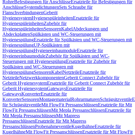
Rohre
Befestigungen für Anschlüsse
Ersatzteile für Befestigungen für
Anschlüsse
Systemdichtungen
Sets Schraube für
Flanschverbindungen
Geberit
Hygienesystem
Hygienespüleinheiten
Ersatzteile für
Hygienespüleinheiten
Zubehör für
Hygienespüleinheiten
Sensoren
Kabel
Abdeckungen und
Abdeckplatten
Spülkästen und WC-Steuerungen mit
Hygienespülung
Ersatzteile für Spülkästen und WC-Steuerungen mit
Hygienespülung
UP-Spülkästen mit
Hygienespülung
Hygieneeinbaumodule
Ersatzteile für
Hygieneeinbaumodule
Zubehör für Spülkästen und WC-
Steuerungen mit Hygienespülung
Ersatzteile für Zubehör für
Spülkästen und WC-Steuerungen mit
Hygienespülung
Sensoren
Kabel
Netzteile
Ersatzteile für
Netzteile
Netzwerkkomponenten
Geberit Connect Zubehör für
Geberit Hygienesystem
Ersatzteile für Geberit Connect Zubehör für
Geberit Hygienesystem
Gateways
Ersatzteile für
Gateways
Konverter
Ersatzteile für
Konverter
Sensoren
Montagematerial
Rohrarmaturen
Schrägsitzventile
E
für Schrägsitzventile
Mit FlowFit Pressanschlüssen
Ersatzteile für Mit
FlowFit Pressanschlüssen
Mit Mepla Pressanschlüssen
Ersatzteile für
Mit Mepla Pressanschlüssen
Mit Mapress
Pressanschlüssen
Ersatzteile für Mit Mapress
Pressanschlüssen
Probenahmeventile
Kugelhähne
Ersatzteile für
Kugelhähne
Mit FlowFit Pressanschlüssen
Ersatzteile für Mit FlowFit