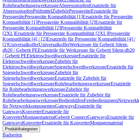
Rohrbearbeitungswerkzeuge
Abpressstopfen
Ersatzteile für
Abpressstopfen
Prüfmittel
Zubehör
Pressgeräte
Ersatzteile für
Pressgeräte
Pressgeräte Kompatibilität [1]
Ersatzteile für Pressgeräte
Kompatibilität [1]
Pressgeräte Kompatibilität [2]
Ersatzteile für
Pressgeräte Kompatibilität [2]
Pressgeräte Kompatibilität
[2XL]
Ersatzteile für Pressgeräte Kompatibilität [2XL]
Pressgeräte
Kompatibilität [4] / [2]
Ersatzteile für Pressgeräte Kompatibilität [4] /
[2]
Universalkoffer
Universalkoffer
Werkzeuge für Geberit Silent-
db20 / Geberit PE
Ersatzteile für Werkzeuge für Geberit Silent-db20
/ Geberit PE
Elektroschweißwerkzeuge
Ersatzteile für
Elektroschweißwerkzeuge
Zubehör für
Elektroschweißwerkzeuge
Spiegelschweißwerkzeuge
Ersatzteile für
Spiegelschweißwerkzeuge
Zubehör für
Spiegelschweißwerkzeuge
Ersatzteile für Zubehör für
Spiegelschweißwerkzeuge
Rohrbearbeitungswerkzeuge
Ersatzteile
für Rohrbearbeitungswerkzeuge
Zubehör für
Rohrbearbeitungswerkzeuge
Ersatzteile für Zubehör für
Rohrbearbeitungswerkzeuge
Bedienhilfen
Fernbedienungen
Netzwerk
für Netzwerkkomponenten
Gateways
Ersatzteile für
Gateways
Konverter
Ersatzteile für
Konverter
Montagematerial
Geberit Connect
Gateways
Ersatzteile für
Gateways
Konverter
Ersatzteile für Konverter
Montagematerial
Produktkategorien
Badserien