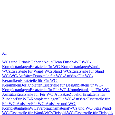
AT
WCs und Urinale
Geberit AquaClean Dusch-WCs
WC-
Komplettanlagen
Ersatzteile für WC-Komplettanlagen
Wand-
WCs
Ersatzteile für Wand-WCs
Stand-WCs
Ersatzteile für Stand-
WCs
WC-Aufsätze
Ersatzteile für WC-Aufsätze
Für WC-
Keramiken
Ersatzteile für Für WC-
Keramiken
Designplatten
Ersatzteile für Designplatten
Für WC-
Komplettanlagen
Ersatzteile für Für WC-Komplettanlagen
Für WC-
Aufsätze
Ersatzteile für Für WC-Aufsätze
Zubehör
Ersatzteile für
Zubehör
Für WC-Komplettanlagen
Für WC-Aufsätze
Ersatzteile für
Für WC-Aufsätze
Für WC-Aufsätze und WC-
Komplettanlagen
WCs
Verbrauchsmaterial
WCs und WC-Sitze
Wand-
WCs
Ersatzteile für Wand-WCs
Tiefspül-WCs
Ersatzteile für Tiefspül-