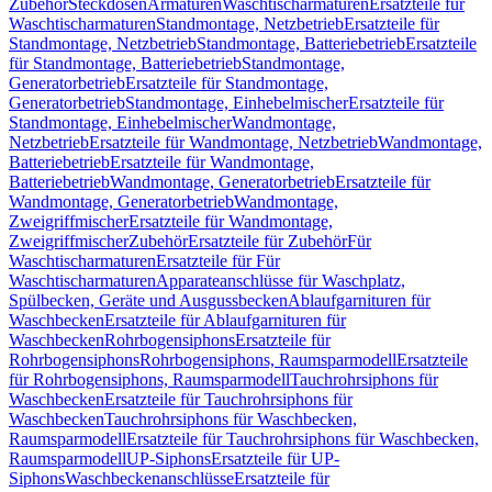
Zubehör
Steckdosen
Armaturen
Waschtischarmaturen
Ersatzteile für
Waschtischarmaturen
Standmontage, Netzbetrieb
Ersatzteile für
Standmontage, Netzbetrieb
Standmontage, Batteriebetrieb
Ersatzteile
für Standmontage, Batteriebetrieb
Standmontage,
Generatorbetrieb
Ersatzteile für Standmontage,
Generatorbetrieb
Standmontage, Einhebelmischer
Ersatzteile für
Standmontage, Einhebelmischer
Wandmontage,
Netzbetrieb
Ersatzteile für Wandmontage, Netzbetrieb
Wandmontage,
Batteriebetrieb
Ersatzteile für Wandmontage,
Batteriebetrieb
Wandmontage, Generatorbetrieb
Ersatzteile für
Wandmontage, Generatorbetrieb
Wandmontage,
Zweigriffmischer
Ersatzteile für Wandmontage,
Zweigriffmischer
Zubehör
Ersatzteile für Zubehör
Für
Waschtischarmaturen
Ersatzteile für Für
Waschtischarmaturen
Apparateanschlüsse für Waschplatz,
Spülbecken, Geräte und Ausgussbecken
Ablaufgarnituren für
Waschbecken
Ersatzteile für Ablaufgarnituren für
Waschbecken
Rohrbogensiphons
Ersatzteile für
Rohrbogensiphons
Rohrbogensiphons, Raumsparmodell
Ersatzteile
für Rohrbogensiphons, Raumsparmodell
Tauchrohrsiphons für
Waschbecken
Ersatzteile für Tauchrohrsiphons für
Waschbecken
Tauchrohrsiphons für Waschbecken,
Raumsparmodell
Ersatzteile für Tauchrohrsiphons für Waschbecken,
Raumsparmodell
UP-Siphons
Ersatzteile für UP-
Siphons
Waschbeckenanschlüsse
Ersatzteile für