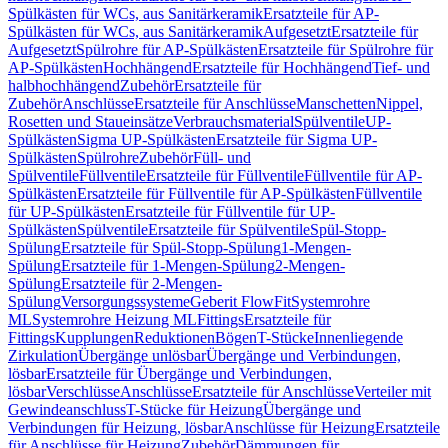
Spülkästen für WCs, aus Sanitärkeramik
Ersatzteile für AP-
Spülkästen für WCs, aus Sanitärkeramik
Aufgesetzt
Ersatzteile für
Aufgesetzt
Spülrohre für AP-Spülkästen
Ersatzteile für Spülrohre für
AP-Spülkästen
Hochhängend
Ersatzteile für Hochhängend
Tief- und
halbhochhängend
Zubehör
Ersatzteile für
Zubehör
Anschlüsse
Ersatzteile für Anschlüsse
Manschetten
Nippel,
Rosetten und Staueinsätze
Verbrauchsmaterial
Spülventile
UP-
Spülkästen
Sigma UP-Spülkästen
Ersatzteile für Sigma UP-
Spülkästen
Spülrohre
Zubehör
Füll- und
Spülventile
Füllventile
Ersatzteile für Füllventile
Füllventile für AP-
Spülkästen
Ersatzteile für Füllventile für AP-Spülkästen
Füllventile
für UP-Spülkästen
Ersatzteile für Füllventile für UP-
Spülkästen
Spülventile
Ersatzteile für Spülventile
Spül-Stopp-
Spülung
Ersatzteile für Spül-Stopp-Spülung
1-Mengen-
Spülung
Ersatzteile für 1-Mengen-Spülung
2-Mengen-
Spülung
Ersatzteile für 2-Mengen-
Spülung
Versorgungssysteme
Geberit FlowFit
Systemrohre
ML
Systemrohre Heizung ML
Fittings
Ersatzteile für
Fittings
Kupplungen
Reduktionen
Bögen
T-Stücke
Innenliegende
Zirkulation
Übergänge unlösbar
Übergänge und Verbindungen,
lösbar
Ersatzteile für Übergänge und Verbindungen,
lösbar
Verschlüsse
Anschlüsse
Ersatzteile für Anschlüsse
Verteiler mit
Gewindeanschluss
T-Stücke für Heizung
Übergänge und
Verbindungen für Heizung, lösbar
Anschlüsse für Heizung
Ersatzteile
für Anschlüsse für Heizung
Zubehör
Dämmungen für