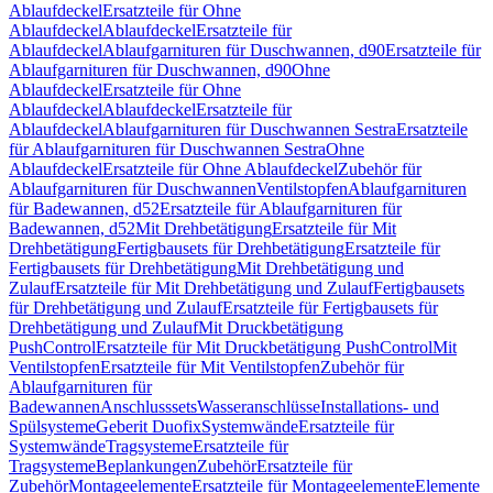
Ablaufdeckel
Ersatzteile für Ohne
Ablaufdeckel
Ablaufdeckel
Ersatzteile für
Ablaufdeckel
Ablaufgarnituren für Duschwannen, d90
Ersatzteile für
Ablaufgarnituren für Duschwannen, d90
Ohne
Ablaufdeckel
Ersatzteile für Ohne
Ablaufdeckel
Ablaufdeckel
Ersatzteile für
Ablaufdeckel
Ablaufgarnituren für Duschwannen Sestra
Ersatzteile
für Ablaufgarnituren für Duschwannen Sestra
Ohne
Ablaufdeckel
Ersatzteile für Ohne Ablaufdeckel
Zubehör für
Ablaufgarnituren für Duschwannen
Ventilstopfen
Ablaufgarnituren
für Badewannen, d52
Ersatzteile für Ablaufgarnituren für
Badewannen, d52
Mit Drehbetätigung
Ersatzteile für Mit
Drehbetätigung
Fertigbausets für Drehbetätigung
Ersatzteile für
Fertigbausets für Drehbetätigung
Mit Drehbetätigung und
Zulauf
Ersatzteile für Mit Drehbetätigung und Zulauf
Fertigbausets
für Drehbetätigung und Zulauf
Ersatzteile für Fertigbausets für
Drehbetätigung und Zulauf
Mit Druckbetätigung
PushControl
Ersatzteile für Mit Druckbetätigung PushControl
Mit
Ventilstopfen
Ersatzteile für Mit Ventilstopfen
Zubehör für
Ablaufgarnituren für
Badewannen
Anschlusssets
Wasseranschlüsse
Installations- und
Spülsysteme
Geberit Duofix
Systemwände
Ersatzteile für
Systemwände
Tragsysteme
Ersatzteile für
Tragsysteme
Beplankungen
Zubehör
Ersatzteile für
Zubehör
Montageelemente
Ersatzteile für Montageelemente
Elemente