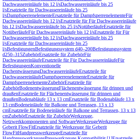
Dachwassereinläufe bis 12 l/s
Dachwassereinläufe bis 25
l/s
Ersatzteile für Dachwassereinläufe bis 25
l/s
Dampfsperrenelemente
Ersatzteile für Dampfsperrenelemente
Für
Dachwassereinläufe bis 12 l/s
Ersatzteile für Für Dachwassereinläufe
bis 12 l/s
Dachwassereinläufe bis 25 l/s
Notüberläufe
Ersatzteile für
Notüberläufe
Für Dachwassereinläufe bis 12 l/s
Ersatzteile für Für
Dachwassereinläufe bis 12 l/s
Dachwassereinläufe bis 25
l/s
Ersatzteile für Dachwassereinläufe bis 25
l/s
Befestigungen
Befestigungssystem d40–200
Befestigungssystem
d250–315
Zubehör
Ersatzteile für Zubehör
Für
Dachwassereinläufe
Ersatzteile für Für Dachwassereinläufe
Für
Befestigungen
Konventionelle
Dachentwässerung
Dachwassereinläufe
Ersatzteile für
Dachwassereinläufe
Dampfsperrenelemente
Ersatzteile für
Dampfsperrenelemente
Zubehör
Ersatzteile für
Zubehör
Bodenentwässerung
Flächenentwässerung für drinnen und
draußen
Ersatzteile für Flächenentwässerung für drinnen und
draußen
Bodenabläufe 13 x 13 cm
Ersatzteile für Bodenabläufe 13 x
13 cm
Bodeneinläufe für Balkone und Terrassen, 13 x 13
cm
Ersatzteile für Bodeneinläufe für Balkone und Terrassen, 13 x 13
cm
Zubehör
Ersatzteile für Zubehör
Werkzeuge,
Netzwerkkomponenten und Software
Werkzeuge
Werkzeuge für
Geberit FlowFit
Ersatzteile für Werkzeuge für Geberit
FlowFit
Handpresswerkzeuge
Ersatzteile für
Handpresswerkzeuge
Presswerkzeuge Kompatibilität [1]
Ersatzteile