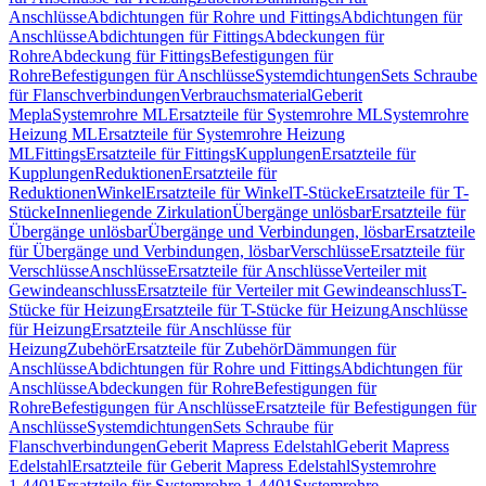
Anschlüsse
Abdichtungen für Rohre und Fittings
Abdichtungen für
Anschlüsse
Abdichtungen für Fittings
Abdeckungen für
Rohre
Abdeckung für Fittings
Befestigungen für
Rohre
Befestigungen für Anschlüsse
Systemdichtungen
Sets Schraube
für Flanschverbindungen
Verbrauchsmaterial
Geberit
Mepla
Systemrohre ML
Ersatzteile für Systemrohre ML
Systemrohre
Heizung ML
Ersatzteile für Systemrohre Heizung
ML
Fittings
Ersatzteile für Fittings
Kupplungen
Ersatzteile für
Kupplungen
Reduktionen
Ersatzteile für
Reduktionen
Winkel
Ersatzteile für Winkel
T-Stücke
Ersatzteile für T-
Stücke
Innenliegende Zirkulation
Übergänge unlösbar
Ersatzteile für
Übergänge unlösbar
Übergänge und Verbindungen, lösbar
Ersatzteile
für Übergänge und Verbindungen, lösbar
Verschlüsse
Ersatzteile für
Verschlüsse
Anschlüsse
Ersatzteile für Anschlüsse
Verteiler mit
Gewindeanschluss
Ersatzteile für Verteiler mit Gewindeanschluss
T-
Stücke für Heizung
Ersatzteile für T-Stücke für Heizung
Anschlüsse
für Heizung
Ersatzteile für Anschlüsse für
Heizung
Zubehör
Ersatzteile für Zubehör
Dämmungen für
Anschlüsse
Abdichtungen für Rohre und Fittings
Abdichtungen für
Anschlüsse
Abdeckungen für Rohre
Befestigungen für
Rohre
Befestigungen für Anschlüsse
Ersatzteile für Befestigungen für
Anschlüsse
Systemdichtungen
Sets Schraube für
Flanschverbindungen
Geberit Mapress Edelstahl
Geberit Mapress
Edelstahl
Ersatzteile für Geberit Mapress Edelstahl
Systemrohre
1.4401
Ersatzteile für Systemrohre 1.4401
Systemrohre