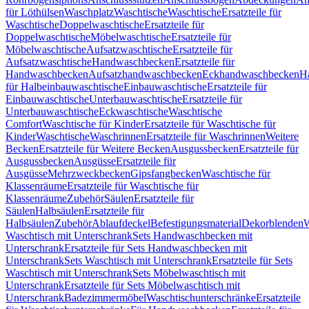
für Löthülsen
Waschplatz
Waschtische
Waschtische
Ersatzteile für
Waschtische
Doppelwaschtische
Ersatzteile für
Doppelwaschtische
Möbelwaschtische
Ersatzteile für
Möbelwaschtische
Aufsatzwaschtische
Ersatzteile für
Aufsatzwaschtische
Handwaschbecken
Ersatzteile für
Handwaschbecken
Aufsatzhandwaschbecken
Eckhandwaschbecken
H
für Halbeinbauwaschtische
Einbauwaschtische
Ersatzteile für
Einbauwaschtische
Unterbauwaschtische
Ersatzteile für
Unterbauwaschtische
Eckwaschtische
Waschtische
Comfort
Waschtische für Kinder
Ersatzteile für Waschtische für
Kinder
Waschtische
Waschrinnen
Ersatzteile für Waschrinnen
Weitere
Becken
Ersatzteile für Weitere Becken
Ausgussbecken
Ersatzteile für
Ausgussbecken
Ausgüsse
Ersatzteile für
Ausgüsse
Mehrzweckbecken
Gipsfangbecken
Waschtische für
Klassenräume
Ersatzteile für Waschtische für
Klassenräume
Zubehör
Säulen
Ersatzteile für
Säulen
Halbsäulen
Ersatzteile für
Halbsäulen
Zubehör
Ablaufdeckel
Befestigungsmaterial
Dekorblenden
W
Waschtisch mit Unterschrank
Sets Handwaschbecken mit
Unterschrank
Ersatzteile für Sets Handwaschbecken mit
Unterschrank
Sets Waschtisch mit Unterschrank
Ersatzteile für Sets
Waschtisch mit Unterschrank
Sets Möbelwaschtisch mit
Unterschrank
Ersatzteile für Sets Möbelwaschtisch mit
Unterschrank
Badezimmermöbel
Waschtischunterschränke
Ersatzteile