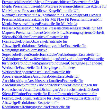
Pressanschlüssen
Mit Mepla Pressanschlüssen
Ersatzteile für Mit
Mepla Pressanschlüssen
Mit Mapress Pressanschlüssen
Ersatzteile für
Mit Mapress Pressanschlüssen
Kugelhähne für UP-
Montage
Ersatzteile für Kugelhähne für UP-Montage
Mit FlowFit
Pressanschlüssen
Ersatzteile für Mit FlowFit Pressanschlüssen
Mit
Mepla Pressanschlüssen
Ersatzteile für Mit Mepla
Pressanschlüssen
Mit Mapress Pressanschlüssen
Ersatzteile für Mit
Mapress Pressanschlüssen
Gebäude-Entwässerungssysteme
Geberit
Silent-db20
Rohre
Formstücke
Ersatzteile für
Formstücke
Bögen
Abzweige
Ersatzteile für
Abzweige
Reduktionen
Reinigungsstücke
Ersatzteile für
Reinigungsstücke
Formstücke
SuperTube
Bögen
Sonderformstücke
Verbindungen
Ersatzteile für
Verbindungen
Schweißverbindungen
Steckverbindungen
Ersatzteile
für Steckverbindungen
Spannverbindungen
Übergänge auf andere
Werkstoffe
Ersatzteile für Übergänge auf andere
Werkstoffe
Apparateanschlüsse
Ersatzteile für
Apparateanschlüsse
Anschlussbögen
Ersatzteile für
Anschlussbögen
Anschlusssteckmuffen
Ersatzteile für
Anschlusssteckmuffen
Zubehör
Rohrschellen
Befestigungen für
Rohrschellen
Verschlüsse
Dichtungen
Verbrauchsmaterial
Geberit
Silent-PP
Rohre
Ersatzteile für Rohre
Formstücke
Ersatzteile für
Formstücke
Bögen
Ersatzteile für Bögen
Abzweige
Ersatzteile für
Abzweige
Reduktionen
Ersatzteile für
Reduktionen
Reinigungsstücke
Ersatzteile für