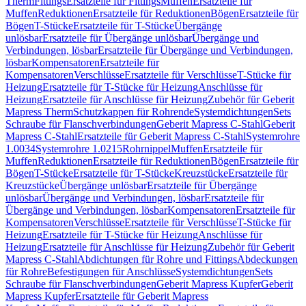
Therm
Fittings
Ersatzteile für Fittings
Muffen
Ersatzteile für
Muffen
Reduktionen
Ersatzteile für Reduktionen
Bögen
Ersatzteile für
Bögen
T-Stücke
Ersatzteile für T-Stücke
Übergänge
unlösbar
Ersatzteile für Übergänge unlösbar
Übergänge und
Verbindungen, lösbar
Ersatzteile für Übergänge und Verbindungen,
lösbar
Kompensatoren
Ersatzteile für
Kompensatoren
Verschlüsse
Ersatzteile für Verschlüsse
T-Stücke für
Heizung
Ersatzteile für T-Stücke für Heizung
Anschlüsse für
Heizung
Ersatzteile für Anschlüsse für Heizung
Zubehör für Geberit
Mapress Therm
Schutzkappen für Rohrende
Systemdichtungen
Sets
Schraube für Flanschverbindungen
Geberit Mapress C-Stahl
Geberit
Mapress C-Stahl
Ersatzteile für Geberit Mapress C-Stahl
Systemrohre
1.0034
Systemrohre 1.0215
Rohrnippel
Muffen
Ersatzteile für
Muffen
Reduktionen
Ersatzteile für Reduktionen
Bögen
Ersatzteile für
Bögen
T-Stücke
Ersatzteile für T-Stücke
Kreuzstücke
Ersatzteile für
Kreuzstücke
Übergänge unlösbar
Ersatzteile für Übergänge
unlösbar
Übergänge und Verbindungen, lösbar
Ersatzteile für
Übergänge und Verbindungen, lösbar
Kompensatoren
Ersatzteile für
Kompensatoren
Verschlüsse
Ersatzteile für Verschlüsse
T-Stücke für
Heizung
Ersatzteile für T-Stücke für Heizung
Anschlüsse für
Heizung
Ersatzteile für Anschlüsse für Heizung
Zubehör für Geberit
Mapress C-Stahl
Abdichtungen für Rohre und Fittings
Abdeckungen
für Rohre
Befestigungen für Anschlüsse
Systemdichtungen
Sets
Schraube für Flanschverbindungen
Geberit Mapress Kupfer
Geberit
Mapress Kupfer
Ersatzteile für Geberit Mapress