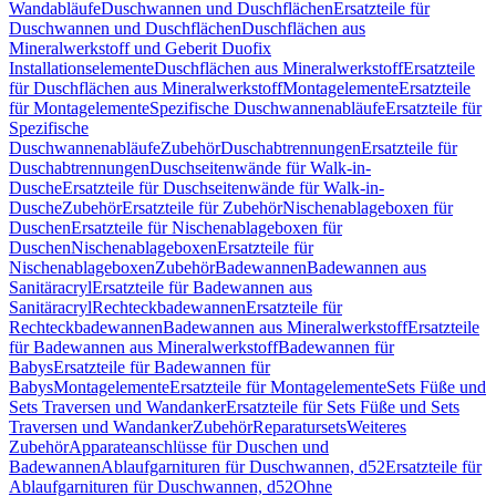
Wandabläufe
Duschwannen und Duschflächen
Ersatzteile für
Duschwannen und Duschflächen
Duschflächen aus
Mineralwerkstoff und Geberit Duofix
Installationselemente
Duschflächen aus Mineralwerkstoff
Ersatzteile
für Duschflächen aus Mineralwerkstoff
Montagelemente
Ersatzteile
für Montagelemente
Spezifische Duschwannenabläufe
Ersatzteile für
Spezifische
Duschwannenabläufe
Zubehör
Duschabtrennungen
Ersatzteile für
Duschabtrennungen
Duschseitenwände für Walk-in-
Dusche
Ersatzteile für Duschseitenwände für Walk-in-
Dusche
Zubehör
Ersatzteile für Zubehör
Nischenablageboxen für
Duschen
Ersatzteile für Nischenablageboxen für
Duschen
Nischenablageboxen
Ersatzteile für
Nischenablageboxen
Zubehör
Badewannen
Badewannen aus
Sanitäracryl
Ersatzteile für Badewannen aus
Sanitäracryl
Rechteckbadewannen
Ersatzteile für
Rechteckbadewannen
Badewannen aus Mineralwerkstoff
Ersatzteile
für Badewannen aus Mineralwerkstoff
Badewannen für
Babys
Ersatzteile für Badewannen für
Babys
Montagelemente
Ersatzteile für Montagelemente
Sets Füße und
Sets Traversen und Wandanker
Ersatzteile für Sets Füße und Sets
Traversen und Wandanker
Zubehör
Reparatursets
Weiteres
Zubehör
Apparateanschlüsse für Duschen und
Badewannen
Ablaufgarnituren für Duschwannen, d52
Ersatzteile für
Ablaufgarnituren für Duschwannen, d52
Ohne