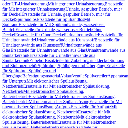
oder UP-Urinalsteuerung
Mit integrierter Urinalsteuerung
Ersatzteile
für Mit integrierter Urinalsteuerung
Urinale, gespülter Betrieb, mit /
für Deckel
Ersatzteile für Urinale, gespülter Betrieb, mit / für
Deckel
Spülrandlos
Ersatzteile für Spülrandlos
Mit
Spülrand
Ersatzteile für Mit Spülrand
Urinale, wasserloser
Betrieb
Ersatzteile für Urinale, wasserloser Betrieb
Ohne
Deckel
Ersatzteile für Ohne Deckel
Urinaltrennwände
Ersatzteile für
Urinaltrennwände
Urinaltrennwände aus Kunststoff
Ersatzteile für
Urinaltrennwände aus Kunststoff
Urinaltrennwände aus
Glas
Ersatzteile für Urinaltrennwände aus Glas
Urinaltrennwände aus
Sanitärkeramik
Ersatzteile für Urinaltrennwände aus
Sanitärkeramik
Zubehör
Ersatzteile für Zubehör
Urinaldeckel
Siphons
und Siphonzubehör
Spülrohre, Spülbögen und Übergänge
Ersatzteile
für Spülrohre, Spülbögen und
Übergänge
Befestigungsmaterial
Ablaufventile
Spülverteiler
Apparatean
für Unterputz
Mit elektronischer Spülauslösung,
Netzbetrieb
Ersatzteile für Mit elektronischer Spülauslösung,
Netzbetrieb
Mit elektronischer Spülauslösung,
Batteriebetrieb
Ersatzteile für Mit elektronischer Spülauslösung,
Batteriebetrieb
Mit pneumatischer Spülauslösung
Ersatzteile für Mit
pneumatischer Spülauslösung
Aufputz
Ersatzteile für Aufputz
Mit
elektronischer Spülauslösung, Netzbetrieb
Ersatzteile für Mit
elektronischer Spülauslösung, Netzbetrieb
Mit elektronischer
Spülauslösung, Batteriebetrieb
Ersatzteile für Mit elektronischer
Spülauslösung, Batteriebetrieb
Zubehör
Ersatzteile für