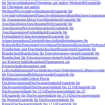
für Steckverbindungen
Übergänge auf andere Werkstoffe
Ersatzteile
für Übergänge auf andere
Werkstoffe
Gewindeverbindungen
Ersatzteile für
Gewindeverbindungen
Flanschverbindungen
Bundbüchsen
Apparatean
für Apparateanschlüsse
Anschlussbögen
Ersatzteile für
Anschlussbögen
Anschlussmuffen
Ersatzteile für
Anschlussmuffen
Anschlussstutzen
Ersatzteile für
Anschlussstutzen
Fertigabläufe
Ersatzteile für
Fertigabläufe
Schneckensiphons
Ersatzteile für
Schneckensiphons
Zubehör
Rohrschellen
Befestigungen für
Rohrschellen
Tragschalen
Verschlüsse
Dichtungen
Bauschutze
Verbrauc
Schallschutz und Feuchtigkeitsschutz
Brandschutz
Ersatzteile für
Brandschutz
Brandschutz für Entwässerungssysteme
Ersatzteile für
Brandschutz für Entwässerungssysteme
Schallschutz
Dämmungen
zur Körperschallentkopplung
Dämmungen zur
Körperschallentkopplung und
Luftschalldämmung
Feuchtigkeitsschutz
Abdichtungen
Lüftungsventile
für Entwässerung
Belüftungsventile
Ersatzteile für
Belüftungsventile
Geberit Pluvia
Dachentwässerung
Dachwassereinläufe
Ersatzteile für
Dachwassereinläufe
Dachwassereinläufe bis 12 l/s
Ersatzteile für
Dachwassereinläufe bis 12 l/s
Dachwassereinläufe bis 25
l/s
Ersatzteile für Dachwassereinläufe bis 25 l/s
Dachwassereinläufe
für Rinnen
Ersatzteile für Dachwassereinläufe für
Rinnen
Dachwassereinläufe bis 12 l/s
Ersatzteile für