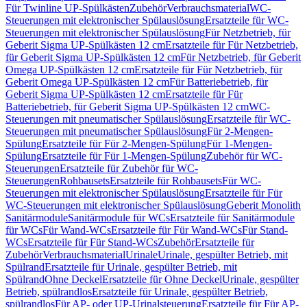
Für Twinline UP-Spülkästen
Zubehör
Verbrauchsmaterial
WC-
Steuerungen mit elektronischer Spülauslösung
Ersatzteile für WC-
Steuerungen mit elektronischer Spülauslösung
Für Netzbetrieb, für
Geberit Sigma UP-Spülkästen 12 cm
Ersatzteile für Für Netzbetrieb,
für Geberit Sigma UP-Spülkästen 12 cm
Für Netzbetrieb, für Geberit
Omega UP-Spülkästen 12 cm
Ersatzteile für Für Netzbetrieb, für
Geberit Omega UP-Spülkästen 12 cm
Für Batteriebetrieb, für
Geberit Sigma UP-Spülkästen 12 cm
Ersatzteile für Für
Batteriebetrieb, für Geberit Sigma UP-Spülkästen 12 cm
WC-
Steuerungen mit pneumatischer Spülauslösung
Ersatzteile für WC-
Steuerungen mit pneumatischer Spülauslösung
Für 2-Mengen-
Spülung
Ersatzteile für Für 2-Mengen-Spülung
Für 1-Mengen-
Spülung
Ersatzteile für Für 1-Mengen-Spülung
Zubehör für WC-
Steuerungen
Ersatzteile für Zubehör für WC-
Steuerungen
Rohbausets
Ersatzteile für Rohbausets
Für WC-
Steuerungen mit elektronischer Spülauslösung
Ersatzteile für Für
WC-Steuerungen mit elektronischer Spülauslösung
Geberit Monolith
Sanitärmodule
Sanitärmodule für WCs
Ersatzteile für Sanitärmodule
für WCs
Für Wand-WCs
Ersatzteile für Für Wand-WCs
Für Stand-
WCs
Ersatzteile für Für Stand-WCs
Zubehör
Ersatzteile für
Zubehör
Verbrauchsmaterial
Urinale
Urinale, gespülter Betrieb, mit
Spülrand
Ersatzteile für Urinale, gespülter Betrieb, mit
Spülrand
Ohne Deckel
Ersatzteile für Ohne Deckel
Urinale, gespülter
Betrieb, spülrandlos
Ersatzteile für Urinale, gespülter Betrieb,
spülrandlos
Für AP- oder UP-Urinalsteuerung
Ersatzteile für Für AP-