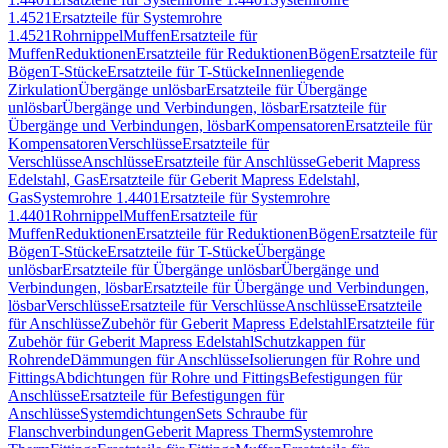
1.4521
Ersatzteile für Systemrohre
1.4521
Rohrnippel
Muffen
Ersatzteile für
Muffen
Reduktionen
Ersatzteile für Reduktionen
Bögen
Ersatzteile für
Bögen
T-Stücke
Ersatzteile für T-Stücke
Innenliegende
Zirkulation
Übergänge unlösbar
Ersatzteile für Übergänge
unlösbar
Übergänge und Verbindungen, lösbar
Ersatzteile für
Übergänge und Verbindungen, lösbar
Kompensatoren
Ersatzteile für
Kompensatoren
Verschlüsse
Ersatzteile für
Verschlüsse
Anschlüsse
Ersatzteile für Anschlüsse
Geberit Mapress
Edelstahl, Gas
Ersatzteile für Geberit Mapress Edelstahl,
Gas
Systemrohre 1.4401
Ersatzteile für Systemrohre
1.4401
Rohrnippel
Muffen
Ersatzteile für
Muffen
Reduktionen
Ersatzteile für Reduktionen
Bögen
Ersatzteile für
Bögen
T-Stücke
Ersatzteile für T-Stücke
Übergänge
unlösbar
Ersatzteile für Übergänge unlösbar
Übergänge und
Verbindungen, lösbar
Ersatzteile für Übergänge und Verbindungen,
lösbar
Verschlüsse
Ersatzteile für Verschlüsse
Anschlüsse
Ersatzteile
für Anschlüsse
Zubehör für Geberit Mapress Edelstahl
Ersatzteile für
Zubehör für Geberit Mapress Edelstahl
Schutzkappen für
Rohrende
Dämmungen für Anschlüsse
Isolierungen für Rohre und
Fittings
Abdichtungen für Rohre und Fittings
Befestigungen für
Anschlüsse
Ersatzteile für Befestigungen für
Anschlüsse
Systemdichtungen
Sets Schraube für
Flanschverbindungen
Geberit Mapress Therm
Systemrohre