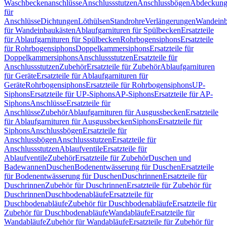
Waschbeckenanschlüsse
Anschlussstutzen
Anschlussbögen
Abdeckung
für
Anschlüsse
Dichtungen
Löthülsen
Standrohre
Verlängerungen
Wandeinb
für Wandeinbaukästen
Ablaufgarnituren für Spülbecken
Ersatzteile
für Ablaufgarnituren für Spülbecken
Rohrbogensiphons
Ersatzteile
für Rohrbogensiphons
Doppelkammersiphons
Ersatzteile für
Doppelkammersiphons
Anschlussstutzen
Ersatzteile für
Anschlussstutzen
Zubehör
Ersatzteile für Zubehör
Ablaufgarnituren
für Geräte
Ersatzteile für Ablaufgarnituren für
Geräte
Rohrbogensiphons
Ersatzteile für Rohrbogensiphons
UP-
Siphons
Ersatzteile für UP-Siphons
AP-Siphons
Ersatzteile für AP-
Siphons
Anschlüsse
Ersatzteile für
Anschlüsse
Zubehör
Ablaufgarnituren für Ausgussbecken
Ersatzteile
für Ablaufgarnituren für Ausgussbecken
Siphons
Ersatzteile für
Siphons
Anschlussbögen
Ersatzteile für
Anschlussbögen
Anschlussstutzen
Ersatzteile für
Anschlussstutzen
Ablaufventile
Ersatzteile für
Ablaufventile
Zubehör
Ersatzteile für Zubehör
Duschen und
Badewannen
Duschen
Bodenentwässerung für Duschen
Ersatzteile
für Bodenentwässerung für Duschen
Duschrinnen
Ersatzteile für
Duschrinnen
Zubehör für Duschrinnen
Ersatzteile für Zubehör für
Duschrinnen
Duschbodenabläufe
Ersatzteile für
Duschbodenabläufe
Zubehör für Duschbodenabläufe
Ersatzteile für
Zubehör für Duschbodenabläufe
Wandabläufe
Ersatzteile für
Wandabläufe
Zubehör für Wandabläufe
Ersatzteile für Zubehör für