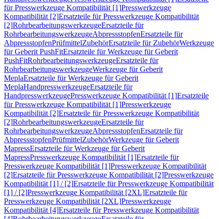
für Presswerkzeuge Kompatibilität [1]
Presswerkzeuge
Kompatibilität [2]
Ersatzteile für Presswerkzeuge Kompatibilität
[2]
Rohrbearbeitungswerkzeuge
Ersatzteile für
Rohrbearbeitungswerkzeuge
Abpressstopfen
Ersatzteile für
Abpressstopfen
Prüfmittel
Zubehör
Ersatzteile für Zubehör
Werkzeuge
für Geberit PushFit
Ersatzteile für Werkzeuge für Geberit
PushFit
Rohrbearbeitungswerkzeuge
Ersatzteile für
Rohrbearbeitungswerkzeuge
Werkzeuge für Geberit
Mepla
Ersatzteile für Werkzeuge für Geberit
Mepla
Handpresswerkzeuge
Ersatzteile für
Handpresswerkzeuge
Presswerkzeuge Kompatibilität [1]
Ersatzteile
für Presswerkzeuge Kompatibilität [1]
Presswerkzeuge
Kompatibilität [2]
Ersatzteile für Presswerkzeuge Kompatibilität
[2]
Rohrbearbeitungswerkzeuge
Ersatzteile für
Rohrbearbeitungswerkzeuge
Abpressstopfen
Ersatzteile für
Abpressstopfen
Prüfmittel
Zubehör
Werkzeuge für Geberit
Mapress
Ersatzteile für Werkzeuge für Geberit
Mapress
Presswerkzeuge Kompatibilität [1]
Ersatzteile für
Presswerkzeuge Kompatibilität [1]
Presswerkzeuge Kompatibilität
[2]
Ersatzteile für Presswerkzeuge Kompatibilität [2]
Presswerkzeuge
Kompatibilität [1] / [2]
Ersatzteile für Presswerkzeuge Kompatibilität
[1] / [2]
Presswerkzeuge Kompatibilität [2XL]
Ersatzteile für
Presswerkzeuge Kompatibilität [2XL]
Presswerkzeuge
Kompatibilität [4]
Ersatzteile für Presswerkzeuge Kompatibilität
[4]
Rohrbearbeitungswerkzeuge
Ersatzteile für