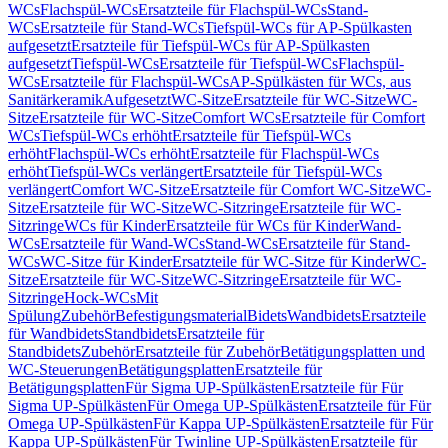
WCs
Flachspül-WCs
Ersatzteile für Flachspül-WCs
Stand-
WCs
Ersatzteile für Stand-WCs
Tiefspül-WCs für AP-Spülkasten
aufgesetzt
Ersatzteile für Tiefspül-WCs für AP-Spülkasten
aufgesetzt
Tiefspül-WCs
Ersatzteile für Tiefspül-WCs
Flachspül-
WCs
Ersatzteile für Flachspül-WCs
AP-Spülkästen für WCs, aus
Sanitärkeramik
Aufgesetzt
WC-Sitze
Ersatzteile für WC-Sitze
WC-
Sitze
Ersatzteile für WC-Sitze
Comfort WCs
Ersatzteile für Comfort
WCs
Tiefspül-WCs erhöht
Ersatzteile für Tiefspül-WCs
erhöht
Flachspül-WCs erhöht
Ersatzteile für Flachspül-WCs
erhöht
Tiefspül-WCs verlängert
Ersatzteile für Tiefspül-WCs
verlängert
Comfort WC-Sitze
Ersatzteile für Comfort WC-Sitze
WC-
Sitze
Ersatzteile für WC-Sitze
WC-Sitzringe
Ersatzteile für WC-
Sitzringe
WCs für Kinder
Ersatzteile für WCs für Kinder
Wand-
WCs
Ersatzteile für Wand-WCs
Stand-WCs
Ersatzteile für Stand-
WCs
WC-Sitze für Kinder
Ersatzteile für WC-Sitze für Kinder
WC-
Sitze
Ersatzteile für WC-Sitze
WC-Sitzringe
Ersatzteile für WC-
Sitzringe
Hock-WCs
Mit
Spülung
Zubehör
Befestigungsmaterial
Bidets
Wandbidets
Ersatzteile
für Wandbidets
Standbidets
Ersatzteile für
Standbidets
Zubehör
Ersatzteile für Zubehör
Betätigungsplatten und
WC-Steuerungen
Betätigungsplatten
Ersatzteile für
Betätigungsplatten
Für Sigma UP-Spülkästen
Ersatzteile für Für
Sigma UP-Spülkästen
Für Omega UP-Spülkästen
Ersatzteile für Für
Omega UP-Spülkästen
Für Kappa UP-Spülkästen
Ersatzteile für Für
Kappa UP-Spülkästen
Für Twinline UP-Spülkästen
Ersatzteile für