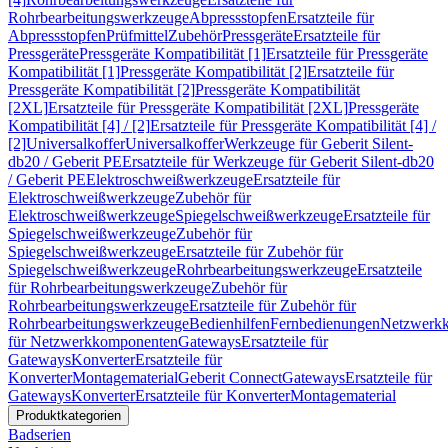
Rohrbearbeitungswerkzeuge
Abpressstopfen
Ersatzteile für
Abpressstopfen
Prüfmittel
Zubehör
Pressgeräte
Ersatzteile für
Pressgeräte
Pressgeräte Kompatibilität [1]
Ersatzteile für Pressgeräte
Kompatibilität [1]
Pressgeräte Kompatibilität [2]
Ersatzteile für
Pressgeräte Kompatibilität [2]
Pressgeräte Kompatibilität
[2XL]
Ersatzteile für Pressgeräte Kompatibilität [2XL]
Pressgeräte
Kompatibilität [4] / [2]
Ersatzteile für Pressgeräte Kompatibilität [4] /
[2]
Universalkoffer
Universalkoffer
Werkzeuge für Geberit Silent-
db20 / Geberit PE
Ersatzteile für Werkzeuge für Geberit Silent-db20
/ Geberit PE
Elektroschweißwerkzeuge
Ersatzteile für
Elektroschweißwerkzeuge
Zubehör für
Elektroschweißwerkzeuge
Spiegelschweißwerkzeuge
Ersatzteile für
Spiegelschweißwerkzeuge
Zubehör für
Spiegelschweißwerkzeuge
Ersatzteile für Zubehör für
Spiegelschweißwerkzeuge
Rohrbearbeitungswerkzeuge
Ersatzteile
für Rohrbearbeitungswerkzeuge
Zubehör für
Rohrbearbeitungswerkzeuge
Ersatzteile für Zubehör für
Rohrbearbeitungswerkzeuge
Bedienhilfen
Fernbedienungen
Netzwerk
für Netzwerkkomponenten
Gateways
Ersatzteile für
Gateways
Konverter
Ersatzteile für
Konverter
Montagematerial
Geberit Connect
Gateways
Ersatzteile für
Gateways
Konverter
Ersatzteile für Konverter
Montagematerial
Produktkategorien
Badserien