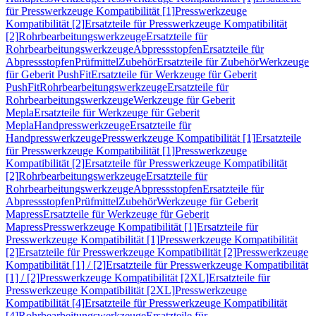
für Presswerkzeuge Kompatibilität [1]
Presswerkzeuge
Kompatibilität [2]
Ersatzteile für Presswerkzeuge Kompatibilität
[2]
Rohrbearbeitungswerkzeuge
Ersatzteile für
Rohrbearbeitungswerkzeuge
Abpressstopfen
Ersatzteile für
Abpressstopfen
Prüfmittel
Zubehör
Ersatzteile für Zubehör
Werkzeuge
für Geberit PushFit
Ersatzteile für Werkzeuge für Geberit
PushFit
Rohrbearbeitungswerkzeuge
Ersatzteile für
Rohrbearbeitungswerkzeuge
Werkzeuge für Geberit
Mepla
Ersatzteile für Werkzeuge für Geberit
Mepla
Handpresswerkzeuge
Ersatzteile für
Handpresswerkzeuge
Presswerkzeuge Kompatibilität [1]
Ersatzteile
für Presswerkzeuge Kompatibilität [1]
Presswerkzeuge
Kompatibilität [2]
Ersatzteile für Presswerkzeuge Kompatibilität
[2]
Rohrbearbeitungswerkzeuge
Ersatzteile für
Rohrbearbeitungswerkzeuge
Abpressstopfen
Ersatzteile für
Abpressstopfen
Prüfmittel
Zubehör
Werkzeuge für Geberit
Mapress
Ersatzteile für Werkzeuge für Geberit
Mapress
Presswerkzeuge Kompatibilität [1]
Ersatzteile für
Presswerkzeuge Kompatibilität [1]
Presswerkzeuge Kompatibilität
[2]
Ersatzteile für Presswerkzeuge Kompatibilität [2]
Presswerkzeuge
Kompatibilität [1] / [2]
Ersatzteile für Presswerkzeuge Kompatibilität
[1] / [2]
Presswerkzeuge Kompatibilität [2XL]
Ersatzteile für
Presswerkzeuge Kompatibilität [2XL]
Presswerkzeuge
Kompatibilität [4]
Ersatzteile für Presswerkzeuge Kompatibilität
[4]
Rohrbearbeitungswerkzeuge
Ersatzteile für