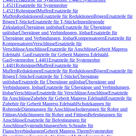
1.4521
Ersatzteile für Systemrohre
1.4521
Rohrnippel
Muffen
Ersatzteile für
Muffen
Reduktionen
Ersatzteile für Reduktionen
Bögen
Ersatzteile für
Bögen
T-Stücke
Ersatzteile für T-Stücke
Innenliegende
Zirkulation
Übergänge unlösbar
Ersatzteile für Übergänge
unlösbar
Übergänge und Verbindungen, lösbar
Ersatzteile für
Übergänge und Verbindungen, lösbar
Kompensatoren
Ersatzteile für
Kompensatoren
Verschlüsse
Ersatzteile für
Verschlüsse
Anschlüsse
Ersatzteile für Anschlüsse
Geberit Mapress
Edelstahl, Gas
Ersatzteile für Geberit Mapress Edelstahl,
Gas
Systemrohre 1.4401
Ersatzteile für Systemrohre
1.4401
Rohrnippel
Muffen
Ersatzteile für
Muffen
Reduktionen
Ersatzteile für Reduktionen
Bögen
Ersatzteile für
Bögen
T-Stücke
Ersatzteile für T-Stücke
Übergänge
unlösbar
Ersatzteile für Übergänge unlösbar
Übergänge und
Verbindungen, lösbar
Ersatzteile für Übergänge und Verbindungen,
lösbar
Verschlüsse
Ersatzteile für Verschlüsse
Anschlüsse
Ersatzteile
für Anschlüsse
Zubehör für Geberit Mapress Edelstahl
Ersatzteile für
Zubehör für Geberit Mapress Edelstahl
Schutzkappen für
Rohrende
Dämmungen für Anschlüsse
Isolierungen für Rohre und
Fittings
Abdichtungen für Rohre und Fittings
Befestigungen für
Anschlüsse
Ersatzteile für Befestigungen für
Anschlüsse
Systemdichtungen
Sets Schraube für
Flanschverbindungen
Geberit Mapress Therm
Systemrohre