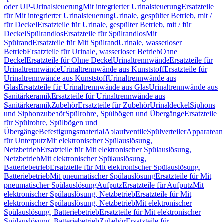
oder UP-Urinalsteuerung
Mit integrierter Urinalsteuerung
Ersatzteile
für Mit integrierter Urinalsteuerung
Urinale, gespülter Betrieb, mit /
für Deckel
Ersatzteile für Urinale, gespülter Betrieb, mit / für
Deckel
Spülrandlos
Ersatzteile für Spülrandlos
Mit
Spülrand
Ersatzteile für Mit Spülrand
Urinale, wasserloser
Betrieb
Ersatzteile für Urinale, wasserloser Betrieb
Ohne
Deckel
Ersatzteile für Ohne Deckel
Urinaltrennwände
Ersatzteile für
Urinaltrennwände
Urinaltrennwände aus Kunststoff
Ersatzteile für
Urinaltrennwände aus Kunststoff
Urinaltrennwände aus
Glas
Ersatzteile für Urinaltrennwände aus Glas
Urinaltrennwände aus
Sanitärkeramik
Ersatzteile für Urinaltrennwände aus
Sanitärkeramik
Zubehör
Ersatzteile für Zubehör
Urinaldeckel
Siphons
und Siphonzubehör
Spülrohre, Spülbögen und Übergänge
Ersatzteile
für Spülrohre, Spülbögen und
Übergänge
Befestigungsmaterial
Ablaufventile
Spülverteiler
Apparatean
für Unterputz
Mit elektronischer Spülauslösung,
Netzbetrieb
Ersatzteile für Mit elektronischer Spülauslösung,
Netzbetrieb
Mit elektronischer Spülauslösung,
Batteriebetrieb
Ersatzteile für Mit elektronischer Spülauslösung,
Batteriebetrieb
Mit pneumatischer Spülauslösung
Ersatzteile für Mit
pneumatischer Spülauslösung
Aufputz
Ersatzteile für Aufputz
Mit
elektronischer Spülauslösung, Netzbetrieb
Ersatzteile für Mit
elektronischer Spülauslösung, Netzbetrieb
Mit elektronischer
Spülauslösung, Batteriebetrieb
Ersatzteile für Mit elektronischer
Spülauslösung, Batteriebetrieb
Zubehör
Ersatzteile für