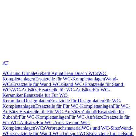
AT
WCs und Urinale
Geberit AquaClean Dusch-WCs
WC-
Komplettanlagen
Ersatzteile für WC-Komplettanlagen
Wand-
WCs
Ersatzteile für Wand-WCs
Stand-WCs
Ersatzteile für Stand-
WCs
WC-Aufsätze
Ersatzteile für WC-Aufsätze
Für WC-
Keramiken
Ersatzteile für Für WC-
Keramiken
Designplatten
Ersatzteile für Designplatten
Für WC-
Komplettanlagen
Ersatzteile für Für WC-Komplettanlagen
Für WC-
Aufsätze
Ersatzteile für Für WC-Aufsätze
Zubehör
Ersatzteile für
Zubehör
Für WC-Komplettanlagen
Für WC-Aufsätze
Ersatzteile für
Für WC-Aufsätze
Für WC-Aufsätze und WC-
Komplettanlagen
WCs
Verbrauchsmaterial
WCs und WC-Sitze
Wand-
WCs
Ersatzteile für Wand-WCs
Tiefspül-WCs
Ersatzteile für Tiefspül-