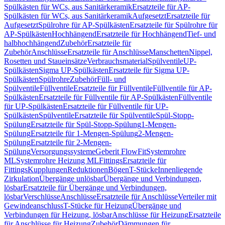
Spülkästen für WCs, aus Sanitärkeramik
Ersatzteile für AP-
Spülkästen für WCs, aus Sanitärkeramik
Aufgesetzt
Ersatzteile für
Aufgesetzt
Spülrohre für AP-Spülkästen
Ersatzteile für Spülrohre für
AP-Spülkästen
Hochhängend
Ersatzteile für Hochhängend
Tief- und
halbhochhängend
Zubehör
Ersatzteile für
Zubehör
Anschlüsse
Ersatzteile für Anschlüsse
Manschetten
Nippel,
Rosetten und Staueinsätze
Verbrauchsmaterial
Spülventile
UP-
Spülkästen
Sigma UP-Spülkästen
Ersatzteile für Sigma UP-
Spülkästen
Spülrohre
Zubehör
Füll- und
Spülventile
Füllventile
Ersatzteile für Füllventile
Füllventile für AP-
Spülkästen
Ersatzteile für Füllventile für AP-Spülkästen
Füllventile
für UP-Spülkästen
Ersatzteile für Füllventile für UP-
Spülkästen
Spülventile
Ersatzteile für Spülventile
Spül-Stopp-
Spülung
Ersatzteile für Spül-Stopp-Spülung
1-Mengen-
Spülung
Ersatzteile für 1-Mengen-Spülung
2-Mengen-
Spülung
Ersatzteile für 2-Mengen-
Spülung
Versorgungssysteme
Geberit FlowFit
Systemrohre
ML
Systemrohre Heizung ML
Fittings
Ersatzteile für
Fittings
Kupplungen
Reduktionen
Bögen
T-Stücke
Innenliegende
Zirkulation
Übergänge unlösbar
Übergänge und Verbindungen,
lösbar
Ersatzteile für Übergänge und Verbindungen,
lösbar
Verschlüsse
Anschlüsse
Ersatzteile für Anschlüsse
Verteiler mit
Gewindeanschluss
T-Stücke für Heizung
Übergänge und
Verbindungen für Heizung, lösbar
Anschlüsse für Heizung
Ersatzteile
für Anschlüsse für Heizung
Zubehör
Dämmungen für