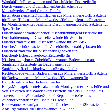
Wandabläufe
Duschwannen und Duschflächen
Ersatzteile für
Duschwannen und Duschflächen
Duschflächen aus
Mineralwerkstoff und Geberit Duofix
Installationselemente
Duschflächen aus Mineralwerkstoff
Ersatzteile
für Duschflächen aus Mineralwerkstoff
Montagelemente
Ersatzteile
für Montagelemente
Spezifische Duschwannenabläufe
Ersatzteile für
Spezifische
Duschwannenabläufe
Zubehör
Duschabtrennungen
Ersatzteile für
Duschabtrennungen
Duschseitenwände für Walk-in-
Dusche
Ersatzteile für Duschseitenwände für Walk-in-
Dusche
Zubehör
Ersatzteile für Zubehör
Nischenablageboxen für
Duschen
Ersatzteile für Nischenablageboxen für
Duschen
Nischenablageboxen
Ersatzteile für
Nischenablageboxen
Zubehör
Badewannen
Badewannen aus
Sanitäracryl
Ersatzteile für Badewannen aus
Sanitäracryl
Rechteckbadewannen
Ersatzteile für
Rechteckbadewannen
Badewannen aus Mineralwerkstoff
Ersatzteile
für Badewannen aus Mineralwerkstoff
Badewannen für
Babys
Ersatzteile für Badewannen für
Babys
Montagelemente
Ersatzteile für Montagelemente
Sets Füße und
Sets Traversen und Wandanker
Ersatzteile für Sets Füße und Sets
Traversen und Wandanker
Zubehör
Reparatursets
Weiteres
Zubehör
Apparateanschlüsse für Duschen und
Badewannen
Ablaufgarnituren für Duschwannen, d52
Ersatzteile für
Ablaufgarnituren für Duschwannen, d52
Ohne