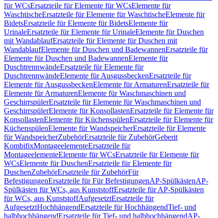
für WCs
Ersatzteile für Elemente für WCs
Elemente für
Waschtische
Ersatzteile für Elemente für Waschtische
Elemente für
Bidets
Ersatzteile für Elemente für Bidets
Elemente für
Urinale
Ersatzteile für Elemente für Urinale
Elemente für Duschen
mit Wandablauf
Ersatzteile für Elemente für Duschen mit
Wandablauf
Elemente für Duschen und Badewannen
Ersatzteile für
Elemente für Duschen und Badewannen
Elemente für
Duschtrennwände
Ersatzteile für Elemente für
Duschtrennwände
Elemente für Ausgussbecken
Ersatzteile für
Elemente für Ausgussbecken
Elemente für Armaturen
Ersatzteile für
Elemente für Armaturen
Elemente für Waschmaschinen und
Geschirrspüler
Ersatzteile für Elemente für Waschmaschinen und
Geschirrspüler
Elemente für Konsollasten
Ersatzteile für Elemente für
Konsollasten
Elemente für Küchenspülen
Ersatzteile für Elemente für
Küchenspülen
Elemente für Wandspeicher
Ersatzteile für Elemente
für Wandspeicher
Zubehör
Ersatzteile für Zubehör
Geberit
Kombifix
Montageelemente
Ersatzteile für
Montageelemente
Elemente für WCs
Ersatzteile für Elemente für
WCs
Elemente für Duschen
Ersatzteile für Elemente für
Duschen
Zubehör
Ersatzteile für Zubehör
Für
Befestigungen
Ersatzteile für Für Befestigungen
AP-Spülkästen
AP-
Spülkästen für WCs, aus Kunststoff
Ersatzteile für AP-Spülkästen
für WCs, aus Kunststoff
Aufgesetzt
Ersatzteile für
Aufgesetzt
Hochhängend
Ersatzteile für Hochhängend
Tief- und
halbhochhängend
Ersatzteile für Tief- und halbhochhängend
AP-