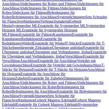
Anschlüsse
Abdichtungen für Rohre und Fittings
Abdichtungen für
Anschlüsse
Abdichtungen für Fittings
Abdeckungen für
Rohre
Abdeckung für Fittings
Befestigungen für
Rohre
Befestigungen für Anschlüsse
Systemdichtungen
Sets Schraube
für Flanschverbindungen
Verbrauchsmaterial
Geberit
Mepla
Systemrohre ML
Ersatzteile für Systemrohre ML
Systemrohre
Heizung ML
Ersatzteile für Systemrohre Heizung
ML
Fittings
Ersatzteile für Fittings
Kupplungen
Ersatzteile für
Kupplungen
Reduktionen
Ersatzteile für
Reduktionen
Winkel
Ersatzteile für Winkel
T-Stücke
Ersatzteile für T-
Stücke
Innenliegende Zirkulation
Übergänge unlösbar
Ersatzteile für
Übergänge unlösbar
Übergänge und Verbindungen, lösbar
Ersatzteile
für Übergänge und Verbindungen, lösbar
Verschlüsse
Ersatzteile für
Verschlüsse
Anschlüsse
Ersatzteile für Anschlüsse
Verteiler mit
Gewindeanschluss
Ersatzteile für Verteiler mit Gewindeanschluss
T-
Stücke für Heizung
Ersatzteile für T-Stücke für Heizung
Anschlüsse
für Heizung
Ersatzteile für Anschlüsse für
Heizung
Zubehör
Ersatzteile für Zubehör
Dämmungen für
Anschlüsse
Abdichtungen für Rohre und Fittings
Abdichtungen für
Anschlüsse
Abdeckungen für Rohre
Befestigungen für
Rohre
Befestigungen für Anschlüsse
Ersatzteile für Befestigungen für
Anschlüsse
Systemdichtungen
Sets Schraube für
Flanschverbindungen
Geberit Mapress Edelstahl
Geberit Mapress
Edelstahl
Ersatzteile für Geberit Mapress Edelstahl
Systemrohre
1.4401
Ersatzteile für Systemrohre 1.4401
Systemrohre