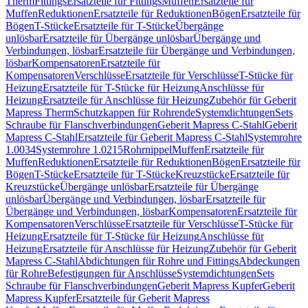
Therm
Fittings
Ersatzteile für Fittings
Muffen
Ersatzteile für
Muffen
Reduktionen
Ersatzteile für Reduktionen
Bögen
Ersatzteile für
Bögen
T-Stücke
Ersatzteile für T-Stücke
Übergänge
unlösbar
Ersatzteile für Übergänge unlösbar
Übergänge und
Verbindungen, lösbar
Ersatzteile für Übergänge und Verbindungen,
lösbar
Kompensatoren
Ersatzteile für
Kompensatoren
Verschlüsse
Ersatzteile für Verschlüsse
T-Stücke für
Heizung
Ersatzteile für T-Stücke für Heizung
Anschlüsse für
Heizung
Ersatzteile für Anschlüsse für Heizung
Zubehör für Geberit
Mapress Therm
Schutzkappen für Rohrende
Systemdichtungen
Sets
Schraube für Flanschverbindungen
Geberit Mapress C-Stahl
Geberit
Mapress C-Stahl
Ersatzteile für Geberit Mapress C-Stahl
Systemrohre
1.0034
Systemrohre 1.0215
Rohrnippel
Muffen
Ersatzteile für
Muffen
Reduktionen
Ersatzteile für Reduktionen
Bögen
Ersatzteile für
Bögen
T-Stücke
Ersatzteile für T-Stücke
Kreuzstücke
Ersatzteile für
Kreuzstücke
Übergänge unlösbar
Ersatzteile für Übergänge
unlösbar
Übergänge und Verbindungen, lösbar
Ersatzteile für
Übergänge und Verbindungen, lösbar
Kompensatoren
Ersatzteile für
Kompensatoren
Verschlüsse
Ersatzteile für Verschlüsse
T-Stücke für
Heizung
Ersatzteile für T-Stücke für Heizung
Anschlüsse für
Heizung
Ersatzteile für Anschlüsse für Heizung
Zubehör für Geberit
Mapress C-Stahl
Abdichtungen für Rohre und Fittings
Abdeckungen
für Rohre
Befestigungen für Anschlüsse
Systemdichtungen
Sets
Schraube für Flanschverbindungen
Geberit Mapress Kupfer
Geberit
Mapress Kupfer
Ersatzteile für Geberit Mapress