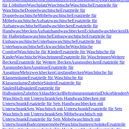
für Löthülsen
Waschplatz
Waschtische
Waschtische
Ersatzteile für
Waschtische
Doppelwaschtische
Ersatzteile für
Doppelwaschtische
Möbelwaschtische
Ersatzteile für
Möbelwaschtische
Aufsatzwaschtische
Ersatzteile für
Aufsatzwaschtische
Handwaschbecken
Ersatzteile für
Handwaschbecken
Aufsatzhandwaschbecken
Eckhandwaschbecken
H
für Halbeinbauwaschtische
Einbauwaschtische
Ersatzteile für
Einbauwaschtische
Unterbauwaschtische
Ersatzteile für
Unterbauwaschtische
Eckwaschtische
Waschtische
Comfort
Waschtische für Kinder
Ersatzteile für Waschtische für
Kinder
Waschtische
Waschrinnen
Ersatzteile für Waschrinnen
Weitere
Becken
Ersatzteile für Weitere Becken
Ausgussbecken
Ersatzteile für
Ausgussbecken
Ausgüsse
Ersatzteile für
Ausgüsse
Mehrzweckbecken
Gipsfangbecken
Waschtische für
Klassenräume
Ersatzteile für Waschtische für
Klassenräume
Zubehör
Säulen
Ersatzteile für
Säulen
Halbsäulen
Ersatzteile für
Halbsäulen
Zubehör
Ablaufdeckel
Befestigungsmaterial
Dekorblenden
W
Waschtisch mit Unterschrank
Sets Handwaschbecken mit
Unterschrank
Ersatzteile für Sets Handwaschbecken mit
Unterschrank
Sets Waschtisch mit Unterschrank
Ersatzteile für Sets
Waschtisch mit Unterschrank
Sets Möbelwaschtisch mit
Unterschrank
Ersatzteile für Sets Möbelwaschtisch mit
Unterschrank
Badezimmermöbel
Waschtischunterschränke
Ersatzteile