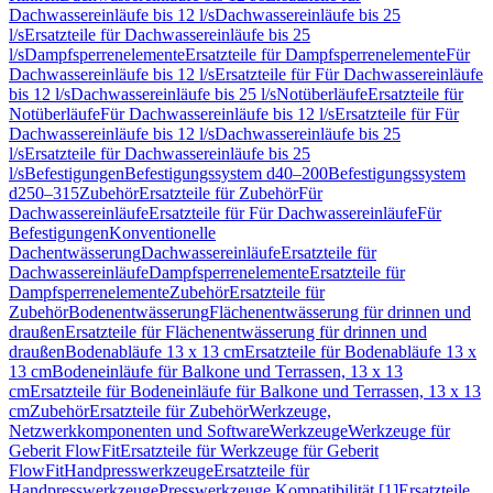
Dachwassereinläufe bis 12 l/s
Dachwassereinläufe bis 25
l/s
Ersatzteile für Dachwassereinläufe bis 25
l/s
Dampfsperrenelemente
Ersatzteile für Dampfsperrenelemente
Für
Dachwassereinläufe bis 12 l/s
Ersatzteile für Für Dachwassereinläufe
bis 12 l/s
Dachwassereinläufe bis 25 l/s
Notüberläufe
Ersatzteile für
Notüberläufe
Für Dachwassereinläufe bis 12 l/s
Ersatzteile für Für
Dachwassereinläufe bis 12 l/s
Dachwassereinläufe bis 25
l/s
Ersatzteile für Dachwassereinläufe bis 25
l/s
Befestigungen
Befestigungssystem d40–200
Befestigungssystem
d250–315
Zubehör
Ersatzteile für Zubehör
Für
Dachwassereinläufe
Ersatzteile für Für Dachwassereinläufe
Für
Befestigungen
Konventionelle
Dachentwässerung
Dachwassereinläufe
Ersatzteile für
Dachwassereinläufe
Dampfsperrenelemente
Ersatzteile für
Dampfsperrenelemente
Zubehör
Ersatzteile für
Zubehör
Bodenentwässerung
Flächenentwässerung für drinnen und
draußen
Ersatzteile für Flächenentwässerung für drinnen und
draußen
Bodenabläufe 13 x 13 cm
Ersatzteile für Bodenabläufe 13 x
13 cm
Bodeneinläufe für Balkone und Terrassen, 13 x 13
cm
Ersatzteile für Bodeneinläufe für Balkone und Terrassen, 13 x 13
cm
Zubehör
Ersatzteile für Zubehör
Werkzeuge,
Netzwerkkomponenten und Software
Werkzeuge
Werkzeuge für
Geberit FlowFit
Ersatzteile für Werkzeuge für Geberit
FlowFit
Handpresswerkzeuge
Ersatzteile für
Handpresswerkzeuge
Presswerkzeuge Kompatibilität [1]
Ersatzteile