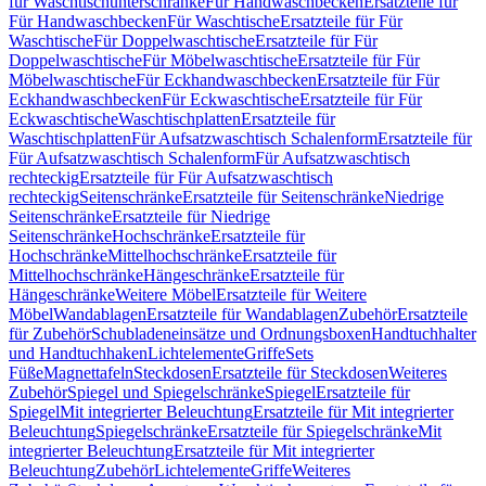
für Waschtischunterschränke
Für Handwaschbecken
Ersatzteile für
Für Handwaschbecken
Für Waschtische
Ersatzteile für Für
Waschtische
Für Doppelwaschtische
Ersatzteile für Für
Doppelwaschtische
Für Möbelwaschtische
Ersatzteile für Für
Möbelwaschtische
Für Eckhandwaschbecken
Ersatzteile für Für
Eckhandwaschbecken
Für Eckwaschtische
Ersatzteile für Für
Eckwaschtische
Waschtischplatten
Ersatzteile für
Waschtischplatten
Für Aufsatzwaschtisch Schalenform
Ersatzteile für
Für Aufsatzwaschtisch Schalenform
Für Aufsatzwaschtisch
rechteckig
Ersatzteile für Für Aufsatzwaschtisch
rechteckig
Seitenschränke
Ersatzteile für Seitenschränke
Niedrige
Seitenschränke
Ersatzteile für Niedrige
Seitenschränke
Hochschränke
Ersatzteile für
Hochschränke
Mittelhochschränke
Ersatzteile für
Mittelhochschränke
Hängeschränke
Ersatzteile für
Hängeschränke
Weitere Möbel
Ersatzteile für Weitere
Möbel
Wandablagen
Ersatzteile für Wandablagen
Zubehör
Ersatzteile
für Zubehör
Schubladeneinsätze und Ordnungsboxen
Handtuchhalter
und Handtuchhaken
Lichtelemente
Griffe
Sets
Füße
Magnettafeln
Steckdosen
Ersatzteile für Steckdosen
Weiteres
Zubehör
Spiegel und Spiegelschränke
Spiegel
Ersatzteile für
Spiegel
Mit integrierter Beleuchtung
Ersatzteile für Mit integrierter
Beleuchtung
Spiegelschränke
Ersatzteile für Spiegelschränke
Mit
integrierter Beleuchtung
Ersatzteile für Mit integrierter
Beleuchtung
Zubehör
Lichtelemente
Griffe
Weiteres