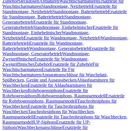
Zubehör
Steckdosen
Armaturen
Waschtischarmaturen
Ersatzteile für
Waschtischarmaturen
Standmontage, Netzbetrieb
Ersatzteile für
Standmontage, Netzbetrieb
Standmontage, Batteriebetrieb
Ersatzteile
für Standmontage, Batteriebetrieb
Standmontage,
Generatorbetrieb
Ersatzteile für Standmontage,
Generatorbetrieb
Standmontage, Einhebelmischer
Ersatzteile für
Standmontage, Einhebelmischer
Wandmontage,
Netzbetrieb
Ersatzteile für Wandmontage, Netzbetrieb
Wandmontage,
Batteriebetrieb
Ersatzteile für Wandmontage,
Batteriebetrieb
Wandmontage, Generatorbetrieb
Ersatzteile für
Wandmontage, Generatorbetrieb
Wandmontage,
Zweigriffmischer
Ersatzteile für Wandmontage,
Zweigriffmischer
Zubehör
Ersatzteile für Zubehör
Für
Waschtischarmaturen
Ersatzteile für Für
Waschtischarmaturen
Apparateanschlüsse für Waschplatz,
Spülbecken, Geräte und Ausgussbecken
Ablaufgarnituren für
Waschbecken
Ersatzteile für Ablaufgarnituren für
Waschbecken
Rohrbogensiphons
Ersatzteile für
Rohrbogensiphons
Rohrbogensiphons, Raumsparmodell
Ersatzteile
für Rohrbogensiphons, Raumsparmodell
Tauchrohrsiphons für
Waschbecken
Ersatzteile für Tauchrohrsiphons für
Waschbecken
Tauchrohrsiphons für Waschbecken,
Raumsparmodell
Ersatzteile für Tauchrohrsiphons für Waschbecken,
Raumsparmodell
UP-Siphons
Ersatzteile für UP-
Siphons
Waschbeckenanschlüsse
Ersatzteile für