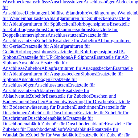
Waschbeckenanschlüsse
Anschlussstutzen
Anschlussbögen
Abdeckung
für
Anschlüsse
Dichtungen
Löthülsen
Standrohre
Verlängerungen
Wandeinb
für Wandeinbaukästen
Ablaufgarnituren für Spülbecken
Ersatzteile
für Ablaufgarnituren für Spülbecken
Rohrbogensiphons
Ersatzteile
für Rohrbogensiphons
Doppelkammersiphons
Ersatzteile für
Doppelkammersiphons
Anschlussstutzen
Ersatzteile für
Anschlussstutzen
Zubehör
Ersatzteile für Zubehör
Ablaufgarnituren
für Geräte
Ersatzteile für Ablaufgarnituren für
Geräte
Rohrbogensiphons
Ersatzteile für Rohrbogensiphons
UP-
Siphons
Ersatzteile für UP-Siphons
AP-Siphons
Ersatzteile für AP-
Siphons
Anschlüsse
Ersatzteile für
Anschlüsse
Zubehör
Ablaufgarnituren für Ausgussbecken
Ersatzteile
für Ablaufgarnituren für Ausgussbecken
Siphons
Ersatzteile für
Siphons
Anschlussbögen
Ersatzteile für
Anschlussbögen
Anschlussstutzen
Ersatzteile für
Anschlussstutzen
Ablaufventile
Ersatzteile für
Ablaufventile
Zubehör
Ersatzteile für Zubehör
Duschen und
Badewannen
Duschen
Bodenentwässerung für Duschen
Ersatzteile
für Bodenentwässerung für Duschen
Duschrinnen
Ersatzteile für
Duschrinnen
Zubehör für Duschrinnen
Ersatzteile für Zubehör für
Duschrinnen
Duschbodenabläufe
Ersatzteile für
Duschbodenabläufe
Zubehör für Duschbodenabläufe
Ersatzteile für
Zubehör für Duschbodenabläufe
Wandabläufe
Ersatzteile für
Wandabläufe
Zubehör für Wandabläufe
Ersatzteile für Zubehör für