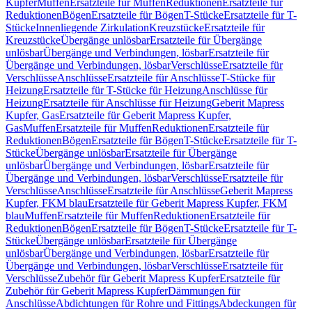
Kupfer
Muffen
Ersatzteile für Muffen
Reduktionen
Ersatzteile für
Reduktionen
Bögen
Ersatzteile für Bögen
T-Stücke
Ersatzteile für T-
Stücke
Innenliegende Zirkulation
Kreuzstücke
Ersatzteile für
Kreuzstücke
Übergänge unlösbar
Ersatzteile für Übergänge
unlösbar
Übergänge und Verbindungen, lösbar
Ersatzteile für
Übergänge und Verbindungen, lösbar
Verschlüsse
Ersatzteile für
Verschlüsse
Anschlüsse
Ersatzteile für Anschlüsse
T-Stücke für
Heizung
Ersatzteile für T-Stücke für Heizung
Anschlüsse für
Heizung
Ersatzteile für Anschlüsse für Heizung
Geberit Mapress
Kupfer, Gas
Ersatzteile für Geberit Mapress Kupfer,
Gas
Muffen
Ersatzteile für Muffen
Reduktionen
Ersatzteile für
Reduktionen
Bögen
Ersatzteile für Bögen
T-Stücke
Ersatzteile für T-
Stücke
Übergänge unlösbar
Ersatzteile für Übergänge
unlösbar
Übergänge und Verbindungen, lösbar
Ersatzteile für
Übergänge und Verbindungen, lösbar
Verschlüsse
Ersatzteile für
Verschlüsse
Anschlüsse
Ersatzteile für Anschlüsse
Geberit Mapress
Kupfer, FKM blau
Ersatzteile für Geberit Mapress Kupfer, FKM
blau
Muffen
Ersatzteile für Muffen
Reduktionen
Ersatzteile für
Reduktionen
Bögen
Ersatzteile für Bögen
T-Stücke
Ersatzteile für T-
Stücke
Übergänge unlösbar
Ersatzteile für Übergänge
unlösbar
Übergänge und Verbindungen, lösbar
Ersatzteile für
Übergänge und Verbindungen, lösbar
Verschlüsse
Ersatzteile für
Verschlüsse
Zubehör für Geberit Mapress Kupfer
Ersatzteile für
Zubehör für Geberit Mapress Kupfer
Dämmungen für
Anschlüsse
Abdichtungen für Rohre und Fittings
Abdeckungen für