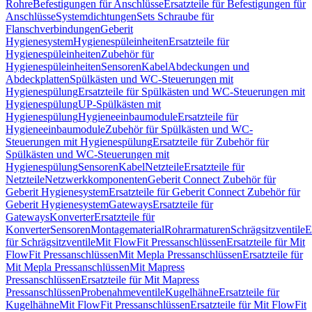
Rohre
Befestigungen für Anschlüsse
Ersatzteile für Befestigungen für
Anschlüsse
Systemdichtungen
Sets Schraube für
Flanschverbindungen
Geberit
Hygienesystem
Hygienespüleinheiten
Ersatzteile für
Hygienespüleinheiten
Zubehör für
Hygienespüleinheiten
Sensoren
Kabel
Abdeckungen und
Abdeckplatten
Spülkästen und WC-Steuerungen mit
Hygienespülung
Ersatzteile für Spülkästen und WC-Steuerungen mit
Hygienespülung
UP-Spülkästen mit
Hygienespülung
Hygieneeinbaumodule
Ersatzteile für
Hygieneeinbaumodule
Zubehör für Spülkästen und WC-
Steuerungen mit Hygienespülung
Ersatzteile für Zubehör für
Spülkästen und WC-Steuerungen mit
Hygienespülung
Sensoren
Kabel
Netzteile
Ersatzteile für
Netzteile
Netzwerkkomponenten
Geberit Connect Zubehör für
Geberit Hygienesystem
Ersatzteile für Geberit Connect Zubehör für
Geberit Hygienesystem
Gateways
Ersatzteile für
Gateways
Konverter
Ersatzteile für
Konverter
Sensoren
Montagematerial
Rohrarmaturen
Schrägsitzventile
E
für Schrägsitzventile
Mit FlowFit Pressanschlüssen
Ersatzteile für Mit
FlowFit Pressanschlüssen
Mit Mepla Pressanschlüssen
Ersatzteile für
Mit Mepla Pressanschlüssen
Mit Mapress
Pressanschlüssen
Ersatzteile für Mit Mapress
Pressanschlüssen
Probenahmeventile
Kugelhähne
Ersatzteile für
Kugelhähne
Mit FlowFit Pressanschlüssen
Ersatzteile für Mit FlowFit