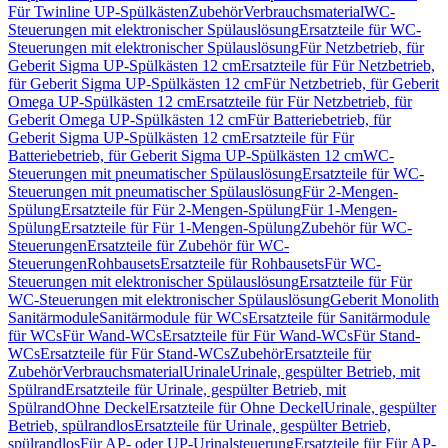
Für Twinline UP-Spülkästen
Zubehör
Verbrauchsmaterial
WC-
Steuerungen mit elektronischer Spülauslösung
Ersatzteile für WC-
Steuerungen mit elektronischer Spülauslösung
Für Netzbetrieb, für
Geberit Sigma UP-Spülkästen 12 cm
Ersatzteile für Für Netzbetrieb,
für Geberit Sigma UP-Spülkästen 12 cm
Für Netzbetrieb, für Geberit
Omega UP-Spülkästen 12 cm
Ersatzteile für Für Netzbetrieb, für
Geberit Omega UP-Spülkästen 12 cm
Für Batteriebetrieb, für
Geberit Sigma UP-Spülkästen 12 cm
Ersatzteile für Für
Batteriebetrieb, für Geberit Sigma UP-Spülkästen 12 cm
WC-
Steuerungen mit pneumatischer Spülauslösung
Ersatzteile für WC-
Steuerungen mit pneumatischer Spülauslösung
Für 2-Mengen-
Spülung
Ersatzteile für Für 2-Mengen-Spülung
Für 1-Mengen-
Spülung
Ersatzteile für Für 1-Mengen-Spülung
Zubehör für WC-
Steuerungen
Ersatzteile für Zubehör für WC-
Steuerungen
Rohbausets
Ersatzteile für Rohbausets
Für WC-
Steuerungen mit elektronischer Spülauslösung
Ersatzteile für Für
WC-Steuerungen mit elektronischer Spülauslösung
Geberit Monolith
Sanitärmodule
Sanitärmodule für WCs
Ersatzteile für Sanitärmodule
für WCs
Für Wand-WCs
Ersatzteile für Für Wand-WCs
Für Stand-
WCs
Ersatzteile für Für Stand-WCs
Zubehör
Ersatzteile für
Zubehör
Verbrauchsmaterial
Urinale
Urinale, gespülter Betrieb, mit
Spülrand
Ersatzteile für Urinale, gespülter Betrieb, mit
Spülrand
Ohne Deckel
Ersatzteile für Ohne Deckel
Urinale, gespülter
Betrieb, spülrandlos
Ersatzteile für Urinale, gespülter Betrieb,
spülrandlos
Für AP- oder UP-Urinalsteuerung
Ersatzteile für Für AP-