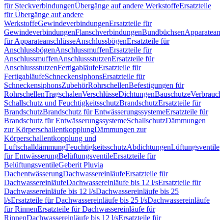
für Steckverbindungen
Übergänge auf andere Werkstoffe
Ersatzteile
für Übergänge auf andere
Werkstoffe
Gewindeverbindungen
Ersatzteile für
Gewindeverbindungen
Flanschverbindungen
Bundbüchsen
Apparatean
für Apparateanschlüsse
Anschlussbögen
Ersatzteile für
Anschlussbögen
Anschlussmuffen
Ersatzteile für
Anschlussmuffen
Anschlussstutzen
Ersatzteile für
Anschlussstutzen
Fertigabläufe
Ersatzteile für
Fertigabläufe
Schneckensiphons
Ersatzteile für
Schneckensiphons
Zubehör
Rohrschellen
Befestigungen für
Rohrschellen
Tragschalen
Verschlüsse
Dichtungen
Bauschutze
Verbrauc
Schallschutz und Feuchtigkeitsschutz
Brandschutz
Ersatzteile für
Brandschutz
Brandschutz für Entwässerungssysteme
Ersatzteile für
Brandschutz für Entwässerungssysteme
Schallschutz
Dämmungen
zur Körperschallentkopplung
Dämmungen zur
Körperschallentkopplung und
Luftschalldämmung
Feuchtigkeitsschutz
Abdichtungen
Lüftungsventile
für Entwässerung
Belüftungsventile
Ersatzteile für
Belüftungsventile
Geberit Pluvia
Dachentwässerung
Dachwassereinläufe
Ersatzteile für
Dachwassereinläufe
Dachwassereinläufe bis 12 l/s
Ersatzteile für
Dachwassereinläufe bis 12 l/s
Dachwassereinläufe bis 25
l/s
Ersatzteile für Dachwassereinläufe bis 25 l/s
Dachwassereinläufe
für Rinnen
Ersatzteile für Dachwassereinläufe für
Rinnen
Dachwassereinläufe bis 12 l/s
Ersatzteile für