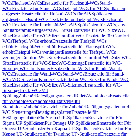
WCs
Flachspül-WCs
Ersatzteile für Flachspül-WCs
Stand-
WCs
Ersatzteile für Stand-WCs
Tiefspül-WCs für AP-Spülkasten
aufgesetzt
Ersatzteile für Tiefspül-WCs für AP-Spülkasten
aufgesetzt
Tiefspül-WCs
Ersatzteile für Tiefspül-WCs
Flachspül-
WCs
Ersatzteile für Flachspül-WCs
AP-Spülkästen für WCs, aus
Sanitärkeramik
Aufgesetzt
WC-Sitze
Ersatzteile für WC-Sitze
WC-
Sitze
Ersatzteile für WC-Sitze
Comfort WCs
Ersatzteile für Comfort
WCs
Tiefspül-WCs erhöht
Ersatzteile für Tiefspül-WCs
erhöht
Flachspül-WCs erhöht
Ersatzteile für Flachspül-WCs
erhöht
Tiefspül-WCs verlängert
Ersatzteile für Tiefspül-WCs
verlängert
Comfort WC-Sitze
Ersatzteile für Comfort WC-Sitze
WC-
Sitze
Ersatzteile für WC-Sitze
WC-Sitzringe
Ersatzteile für WC-
Sitzringe
WCs für Kinder
Ersatzteile für WCs für Kinder
Wand-
WCs
Ersatzteile für Wand-WCs
Stand-WCs
Ersatzteile für Stand-
WCs
WC-Sitze für Kinder
Ersatzteile für WC-Sitze für Kinder
WC-
Sitze
Ersatzteile für WC-Sitze
WC-Sitzringe
Ersatzteile für WC-
Sitzringe
Hock-WCs
Mit
Spülung
Zubehör
Befestigungsmaterial
Bidets
Wandbidets
Ersatzteile
für Wandbidets
Standbidets
Ersatzteile für
Standbidets
Zubehör
Ersatzteile für Zubehör
Betätigungsplatten und
WC-Steuerungen
Betätigungsplatten
Ersatzteile für
Betätigungsplatten
Für Sigma UP-Spülkästen
Ersatzteile für Für
Sigma UP-Spülkästen
Für Omega UP-Spülkästen
Ersatzteile für Für
Omega UP-Spülkästen
Für Kappa UP-Spülkästen
Ersatzteile für Für
Kappa UP-Spülkästen
Für Twinline UP-Spülkästen
Ersatzteile für