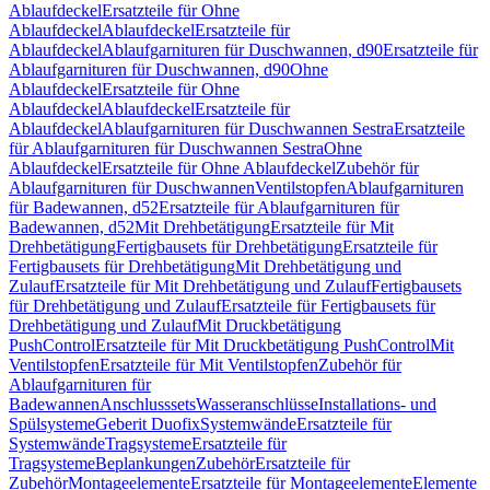
Ablaufdeckel
Ersatzteile für Ohne
Ablaufdeckel
Ablaufdeckel
Ersatzteile für
Ablaufdeckel
Ablaufgarnituren für Duschwannen, d90
Ersatzteile für
Ablaufgarnituren für Duschwannen, d90
Ohne
Ablaufdeckel
Ersatzteile für Ohne
Ablaufdeckel
Ablaufdeckel
Ersatzteile für
Ablaufdeckel
Ablaufgarnituren für Duschwannen Sestra
Ersatzteile
für Ablaufgarnituren für Duschwannen Sestra
Ohne
Ablaufdeckel
Ersatzteile für Ohne Ablaufdeckel
Zubehör für
Ablaufgarnituren für Duschwannen
Ventilstopfen
Ablaufgarnituren
für Badewannen, d52
Ersatzteile für Ablaufgarnituren für
Badewannen, d52
Mit Drehbetätigung
Ersatzteile für Mit
Drehbetätigung
Fertigbausets für Drehbetätigung
Ersatzteile für
Fertigbausets für Drehbetätigung
Mit Drehbetätigung und
Zulauf
Ersatzteile für Mit Drehbetätigung und Zulauf
Fertigbausets
für Drehbetätigung und Zulauf
Ersatzteile für Fertigbausets für
Drehbetätigung und Zulauf
Mit Druckbetätigung
PushControl
Ersatzteile für Mit Druckbetätigung PushControl
Mit
Ventilstopfen
Ersatzteile für Mit Ventilstopfen
Zubehör für
Ablaufgarnituren für
Badewannen
Anschlusssets
Wasseranschlüsse
Installations- und
Spülsysteme
Geberit Duofix
Systemwände
Ersatzteile für
Systemwände
Tragsysteme
Ersatzteile für
Tragsysteme
Beplankungen
Zubehör
Ersatzteile für
Zubehör
Montageelemente
Ersatzteile für Montageelemente
Elemente