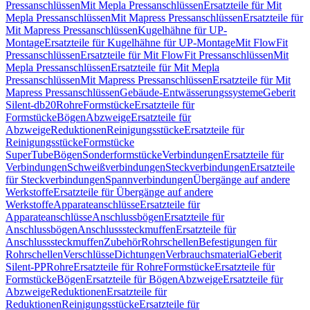
Pressanschlüssen
Mit Mepla Pressanschlüssen
Ersatzteile für Mit
Mepla Pressanschlüssen
Mit Mapress Pressanschlüssen
Ersatzteile für
Mit Mapress Pressanschlüssen
Kugelhähne für UP-
Montage
Ersatzteile für Kugelhähne für UP-Montage
Mit FlowFit
Pressanschlüssen
Ersatzteile für Mit FlowFit Pressanschlüssen
Mit
Mepla Pressanschlüssen
Ersatzteile für Mit Mepla
Pressanschlüssen
Mit Mapress Pressanschlüssen
Ersatzteile für Mit
Mapress Pressanschlüssen
Gebäude-Entwässerungssysteme
Geberit
Silent-db20
Rohre
Formstücke
Ersatzteile für
Formstücke
Bögen
Abzweige
Ersatzteile für
Abzweige
Reduktionen
Reinigungsstücke
Ersatzteile für
Reinigungsstücke
Formstücke
SuperTube
Bögen
Sonderformstücke
Verbindungen
Ersatzteile für
Verbindungen
Schweißverbindungen
Steckverbindungen
Ersatzteile
für Steckverbindungen
Spannverbindungen
Übergänge auf andere
Werkstoffe
Ersatzteile für Übergänge auf andere
Werkstoffe
Apparateanschlüsse
Ersatzteile für
Apparateanschlüsse
Anschlussbögen
Ersatzteile für
Anschlussbögen
Anschlusssteckmuffen
Ersatzteile für
Anschlusssteckmuffen
Zubehör
Rohrschellen
Befestigungen für
Rohrschellen
Verschlüsse
Dichtungen
Verbrauchsmaterial
Geberit
Silent-PP
Rohre
Ersatzteile für Rohre
Formstücke
Ersatzteile für
Formstücke
Bögen
Ersatzteile für Bögen
Abzweige
Ersatzteile für
Abzweige
Reduktionen
Ersatzteile für
Reduktionen
Reinigungsstücke
Ersatzteile für