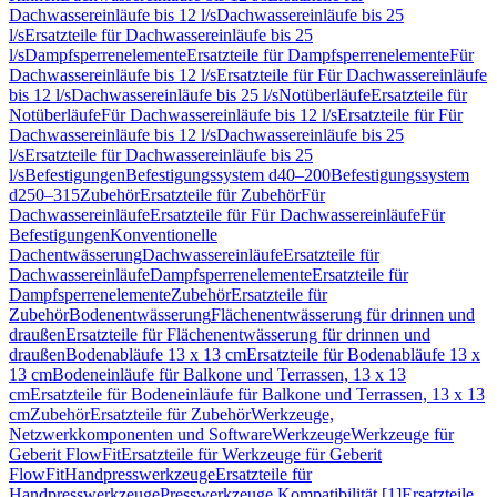
Dachwassereinläufe bis 12 l/s
Dachwassereinläufe bis 25
l/s
Ersatzteile für Dachwassereinläufe bis 25
l/s
Dampfsperrenelemente
Ersatzteile für Dampfsperrenelemente
Für
Dachwassereinläufe bis 12 l/s
Ersatzteile für Für Dachwassereinläufe
bis 12 l/s
Dachwassereinläufe bis 25 l/s
Notüberläufe
Ersatzteile für
Notüberläufe
Für Dachwassereinläufe bis 12 l/s
Ersatzteile für Für
Dachwassereinläufe bis 12 l/s
Dachwassereinläufe bis 25
l/s
Ersatzteile für Dachwassereinläufe bis 25
l/s
Befestigungen
Befestigungssystem d40–200
Befestigungssystem
d250–315
Zubehör
Ersatzteile für Zubehör
Für
Dachwassereinläufe
Ersatzteile für Für Dachwassereinläufe
Für
Befestigungen
Konventionelle
Dachentwässerung
Dachwassereinläufe
Ersatzteile für
Dachwassereinläufe
Dampfsperrenelemente
Ersatzteile für
Dampfsperrenelemente
Zubehör
Ersatzteile für
Zubehör
Bodenentwässerung
Flächenentwässerung für drinnen und
draußen
Ersatzteile für Flächenentwässerung für drinnen und
draußen
Bodenabläufe 13 x 13 cm
Ersatzteile für Bodenabläufe 13 x
13 cm
Bodeneinläufe für Balkone und Terrassen, 13 x 13
cm
Ersatzteile für Bodeneinläufe für Balkone und Terrassen, 13 x 13
cm
Zubehör
Ersatzteile für Zubehör
Werkzeuge,
Netzwerkkomponenten und Software
Werkzeuge
Werkzeuge für
Geberit FlowFit
Ersatzteile für Werkzeuge für Geberit
FlowFit
Handpresswerkzeuge
Ersatzteile für
Handpresswerkzeuge
Presswerkzeuge Kompatibilität [1]
Ersatzteile