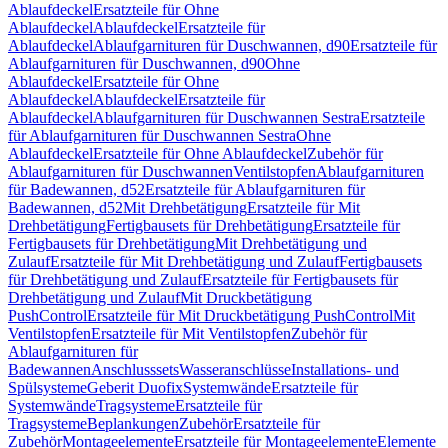
Ablaufdeckel
Ersatzteile für Ohne
Ablaufdeckel
Ablaufdeckel
Ersatzteile für
Ablaufdeckel
Ablaufgarnituren für Duschwannen, d90
Ersatzteile für
Ablaufgarnituren für Duschwannen, d90
Ohne
Ablaufdeckel
Ersatzteile für Ohne
Ablaufdeckel
Ablaufdeckel
Ersatzteile für
Ablaufdeckel
Ablaufgarnituren für Duschwannen Sestra
Ersatzteile
für Ablaufgarnituren für Duschwannen Sestra
Ohne
Ablaufdeckel
Ersatzteile für Ohne Ablaufdeckel
Zubehör für
Ablaufgarnituren für Duschwannen
Ventilstopfen
Ablaufgarnituren
für Badewannen, d52
Ersatzteile für Ablaufgarnituren für
Badewannen, d52
Mit Drehbetätigung
Ersatzteile für Mit
Drehbetätigung
Fertigbausets für Drehbetätigung
Ersatzteile für
Fertigbausets für Drehbetätigung
Mit Drehbetätigung und
Zulauf
Ersatzteile für Mit Drehbetätigung und Zulauf
Fertigbausets
für Drehbetätigung und Zulauf
Ersatzteile für Fertigbausets für
Drehbetätigung und Zulauf
Mit Druckbetätigung
PushControl
Ersatzteile für Mit Druckbetätigung PushControl
Mit
Ventilstopfen
Ersatzteile für Mit Ventilstopfen
Zubehör für
Ablaufgarnituren für
Badewannen
Anschlusssets
Wasseranschlüsse
Installations- und
Spülsysteme
Geberit Duofix
Systemwände
Ersatzteile für
Systemwände
Tragsysteme
Ersatzteile für
Tragsysteme
Beplankungen
Zubehör
Ersatzteile für
Zubehör
Montageelemente
Ersatzteile für Montageelemente
Elemente