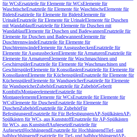
für WCs
Ersatzteile für Elemente für WCs
Elemente für
Waschtische
Ersatzteile für Elemente für Waschtische
Elemente für
Bidets
Ersatzteile für Elemente für Bidets
Elemente für
Urinale
Ersatzteile für Elemente für Urinale
Elemente für Duschen
mit Wandablauf
Ersatzteile für Elemente für Duschen mit
Wandablauf
Elemente für Duschen und Badewannen
Ersatzteile für
Elemente für Duschen und Badewannen
Elemente für
Duschtrennwände
Ersatzteile für Elemente für
Duschtrennwände
Elemente für Ausgussbecken
Ersatzteile für
Elemente für Ausgussbecken
Elemente für Armaturen
Ersatzteile für
Elemente für Armaturen
Elemente für Waschmaschinen und
Geschirrspüler
Ersatzteile für Elemente für Waschmaschinen und
Geschirrspüler
Elemente für Konsollasten
Ersatzteile für Elemente für
Konsollasten
Elemente für Küchenspülen
Ersatzteile für Elemente für
Küchenspülen
Elemente für Wandspeicher
Ersatzteile für Elemente
für Wandspeicher
Zubehör
Ersatzteile für Zubehör
Geberit
Kombifix
Montageelemente
Ersatzteile für
Montageelemente
Elemente für WCs
Ersatzteile für Elemente für
WCs
Elemente für Duschen
Ersatzteile für Elemente für
Duschen
Zubehör
Ersatzteile für Zubehör
Für
Befestigungen
Ersatzteile für Für Befestigungen
AP-Spülkästen
AP-
Spülkästen für WCs, aus Kunststoff
Ersatzteile für AP-Spülkästen
für WCs, aus Kunststoff
Aufgesetzt
Ersatzteile für
Aufgesetzt
Hochhängend
Ersatzteile für Hochhängend
Tief- und
halbhochhängend
Ersatzteile für Tief- und halbhochhängend
AP-