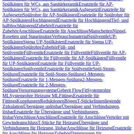
Spülkästen für WCs, aus Sanitärkeramik
Ersatzteile für AP-
Spülkästen für WCs, aus Sanitärkeramik
Aufgesetzt
Ersatzteile für
Aufgesetzt
Spülrohre für AP-Spülkästen
Ersatzteile für Spülrohre für
AP-Spülkästen
Hochhängend
Ersatzteile für Hochhängend
Tief- und
halbhochhängend
Zubehör
Ersatzteile für
Zubehör
Anschlüsse
Ersatzteile für Anschlüsse
Manschetten
Nippel,
Rosetten und Staueinsätze
Verbrauchsmaterial
Spülventile
UP-
Spülkästen
Sigma UP-Spülkästen
Ersatzteile für Sigma UP-
Spülkästen
Spülrohre
Zubehör
Füll- und
Spülventile
Füllventile
Ersatzteile für Füllventile
Füllventile für AP-
Spülkästen
Ersatzteile für Füllventile für AP-Spülkästen
Füllventile
für UP-Spülkästen
Ersatzteile für Füllventile für UP-
Spülkästen
Spülventile
Ersatzteile für Spülventile
Spül-Stopp-
Spülung
Ersatzteile für Spül-Stopp-Spülung
1-Mengen-
Spülung
Ersatzteile für 1-Mengen-Spülung
2-Mengen-
Spülung
Ersatzteile für 2-Mengen-
Spülung
Versorgungssysteme
Geberit FlowFit
Systemrohre
ML
Systemrohre Heizung ML
Fittings
Ersatzteile für
Fittings
Kupplungen
Reduktionen
Bögen
T-Stücke
Innenliegende
Zirkulation
Übergänge unlösbar
Übergänge und Verbindungen,
lösbar
Ersatzteile für Übergänge und Verbindungen,
lösbar
Verschlüsse
Anschlüsse
Ersatzteile für Anschlüsse
Verteiler mit
Gewindeanschluss
T-Stücke für Heizung
Übergänge und
Verbindungen für Heizung, lösbar
Anschlüsse für Heizung
Ersatzteile
für Anschlüsse für Heizung
Zubehör
Dämmungen für