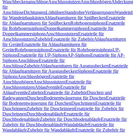
Waschbeckenanschlüsse
Anschlussstutzen
Anschlussbögen
Abdeckung
für
Anschlüsse
Dichtungen
Löthülsen
Standrohre
Verlängerungen
Wandeinb
für Wandeinbaukästen
Ablaufgarnituren für Spülbecken
Ersatzteile
für Ablaufgarnituren für Spülbecken
Rohrbogensiphons
Ersatzteile
für Rohrbogensiphons
Doppelkammersiphons
Ersatzteile für
Doppelkammersiphons
Anschlussstutzen
Ersatzteile für
Anschlussstutzen
Zubehör
Ersatzteile für Zubehör
Ablaufgarnituren
für Geräte
Ersatzteile für Ablaufgarnituren für
Geräte
Rohrbogensiphons
Ersatzteile für Rohrbogensiphons
UP-
Siphons
Ersatzteile für UP-Siphons
AP-Siphons
Ersatzteile für AP-
Siphons
Anschlüsse
Ersatzteile für
Anschlüsse
Zubehör
Ablaufgarnituren für Ausgussbecken
Ersatzteile
für Ablaufgarnituren für Ausgussbecken
Siphons
Ersatzteile für
Siphons
Anschlussbögen
Ersatzteile für
Anschlussbögen
Anschlussstutzen
Ersatzteile für
Anschlussstutzen
Ablaufventile
Ersatzteile für
Ablaufventile
Zubehör
Ersatzteile für Zubehör
Duschen und
Badewannen
Duschen
Bodenentwässerung für Duschen
Ersatzteile
für Bodenentwässerung für Duschen
Duschrinnen
Ersatzteile für
Duschrinnen
Zubehör für Duschrinnen
Ersatzteile für Zubehör für
Duschrinnen
Duschbodenabläufe
Ersatzteile für
Duschbodenabläufe
Zubehör für Duschbodenabläufe
Ersatzteile für
Zubehör für Duschbodenabläufe
Wandabläufe
Ersatzteile für
Wandabläufe
Zubehör für Wandabläufe
Ersatzteile für Zubehör für