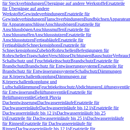
für Steckverbindungen
Übergänge auf andere Werkstoffe
Ersatzteile
für Übergänge auf andere
Werkstoffe
Gewindeverbindungen
Ersatzteile für
Gewindeverbindungen
Flanschverbindungen
Bundbüchsen
Apparatean
für Apparateanschlüsse
Anschlussbögen
Ersatzteile für
Anschlussbögen
Anschlussmuffen
Ersatzteile für
Anschlussmuffen
Anschlussstutzen
Ersatzteile für
Anschlussstutzen
Fertigabläufe
Ersatzteile für
Fertigabläufe
Schneckensiphons
Ersatzteile für
Schneckensiphons
Zubehör
Rohrschellen
Befestigungen für
Rohrschellen
Tragschalen
Verschlüsse
Dichtungen
Bauschutze
Verbrauc
Schallschutz und Feuchtigkeitsschutz
Brandschutz
Ersatzteile für
Brandschutz
Brandschutz für Entwässerungssysteme
Ersatzteile für
Brandschutz für Entwässerungssysteme
Schallschutz
Dämmungen
zur Körperschallentkopplung
Dämmungen zur
Körperschallentkopplung und
Luftschalldämmung
Feuchtigkeitsschutz
Abdichtungen
Lüftungsventile
für Entwässerung
Belüftungsventile
Ersatzteile für
Belüftungsventile
Geberit Pluvia
Dachentwässerung
Dachwassereinläufe
Ersatzteile für
Dachwassereinläufe
Dachwassereinläufe bis 12 l/s
Ersatzteile für
Dachwassereinläufe bis 12 l/s
Dachwassereinläufe bis 25
l/s
Ersatzteile für Dachwassereinläufe bis 25 l/s
Dachwassereinläufe
für Rinnen
Ersatzteile für Dachwassereinläufe für
Rinnen
Dachwassereinläufe bis 12 l/s
Ersatzteile für