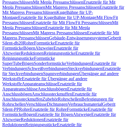
Pressanschlüssen
Mit Mepla Pressanschlüssen
Ersatzteile für Mit
Mepla Pressanschlüssen
Mit Mapress Pressanschlüssen
Ersatzteile für
Mit Mapress Pressanschlüssen
Kugelhähne für UP-
Montage
Ersatzteile für Kugelhähne für UP-Montage
Mit FlowFit
Pressanschlüssen
Ersatzteile für Mit FlowFit Pressanschlüssen
Mit
Mepla Pressanschlüssen
Ersatzteile für Mit Mepla
Pressanschlüssen
Mit Mapress Pressanschlüssen
Ersatzteile für Mit
Mapress Pressanschlüssen
Gebäude-Entwässerungssysteme
Geberit
Silent-db20
Rohre
Formstücke
Ersatzteile für
Formstücke
Bögen
Abzweige
Ersatzteile für
Abzweige
Reduktionen
Reinigungsstücke
Ersatzteile für
Reinigungsstücke
Formstücke
SuperTube
Bögen
Sonderformstücke
Verbindungen
Ersatzteile für
Verbindungen
Schweißverbindungen
Steckverbindungen
Ersatzteile
für Steckverbindungen
Spannverbindungen
Übergänge auf andere
Werkstoffe
Ersatzteile für Übergänge auf andere
Werkstoffe
Apparateanschlüsse
Ersatzteile für
Apparateanschlüsse
Anschlussbögen
Ersatzteile für
Anschlussbögen
Anschlusssteckmuffen
Ersatzteile für
Anschlusssteckmuffen
Zubehör
Rohrschellen
Befestigungen für
Rohrschellen
Verschlüsse
Dichtungen
Verbrauchsmaterial
Geberit
Silent-PP
Rohre
Ersatzteile für Rohre
Formstücke
Ersatzteile für
Formstücke
Bögen
Ersatzteile für Bögen
Abzweige
Ersatzteile für
Abzweige
Reduktionen
Ersatzteile für
Reduktionen
Reinigungsstücke
Ersatzteile für