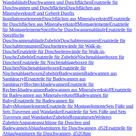
Wandabläufe
Duschwannen und Duschflächen
Ersatzteile für
Duschwannen und Duschflächen
Duschflächen aus
Mineralwerkstoff und Geberit Duofix
Installationselemente
Duschflächen aus Mineralwerkstoff
Ersatzteile
für Duschflächen aus Mineralwerkstoff
Montagelemente
Ersatzteile
für Montagelemente
Spezifische Duschwannenabläufe
Ersatzteile für
Spezifische
Duschwannenabläufe
Zubehör
Duschabtrennungen
Ersatzteile für
Duschabtrennungen
Duschseitenwände für Walk-in-
Dusche
Ersatzteile für Duschseitenwände für Walk-in-
Dusche
Zubehör
Ersatzteile für Zubehör
Nischenablageboxen für
Duschen
Ersatzteile für Nischenablageboxen für
Duschen
Nischenablageboxen
Ersatzteile für
Nischenablageboxen
Zubehör
Badewannen
Badewannen aus
Sanitäracryl
Ersatzteile für Badewannen aus
Sanitäracryl
Rechteckbadewannen
Ersatzteile für
Rechteckbadewannen
Badewannen aus Mineralwerkstoff
Ersatzteile
für Badewannen aus Mineralwerkstoff
Badewannen für
Babys
Ersatzteile für Badewannen für
Babys
Montagelemente
Ersatzteile für Montagelemente
Sets Füße und
Sets Traversen und Wandanker
Ersatzteile für Sets Füße und Sets
Traversen und Wandanker
Zubehör
Reparatursets
Weiteres
Zubehör
Apparateanschlüsse für Duschen und
Badewannen
Ablaufgarnituren für Duschwannen, d52
Ersatzteile für
Ablaufgarnituren für Duschwannen, d52
Ohne