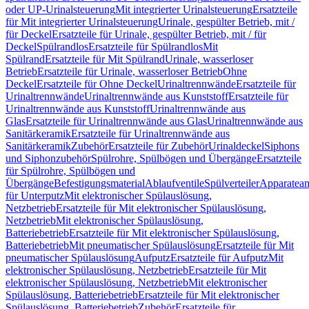
oder UP-Urinalsteuerung
Mit integrierter Urinalsteuerung
Ersatzteile
für Mit integrierter Urinalsteuerung
Urinale, gespülter Betrieb, mit /
für Deckel
Ersatzteile für Urinale, gespülter Betrieb, mit / für
Deckel
Spülrandlos
Ersatzteile für Spülrandlos
Mit
Spülrand
Ersatzteile für Mit Spülrand
Urinale, wasserloser
Betrieb
Ersatzteile für Urinale, wasserloser Betrieb
Ohne
Deckel
Ersatzteile für Ohne Deckel
Urinaltrennwände
Ersatzteile für
Urinaltrennwände
Urinaltrennwände aus Kunststoff
Ersatzteile für
Urinaltrennwände aus Kunststoff
Urinaltrennwände aus
Glas
Ersatzteile für Urinaltrennwände aus Glas
Urinaltrennwände aus
Sanitärkeramik
Ersatzteile für Urinaltrennwände aus
Sanitärkeramik
Zubehör
Ersatzteile für Zubehör
Urinaldeckel
Siphons
und Siphonzubehör
Spülrohre, Spülbögen und Übergänge
Ersatzteile
für Spülrohre, Spülbögen und
Übergänge
Befestigungsmaterial
Ablaufventile
Spülverteiler
Apparatean
für Unterputz
Mit elektronischer Spülauslösung,
Netzbetrieb
Ersatzteile für Mit elektronischer Spülauslösung,
Netzbetrieb
Mit elektronischer Spülauslösung,
Batteriebetrieb
Ersatzteile für Mit elektronischer Spülauslösung,
Batteriebetrieb
Mit pneumatischer Spülauslösung
Ersatzteile für Mit
pneumatischer Spülauslösung
Aufputz
Ersatzteile für Aufputz
Mit
elektronischer Spülauslösung, Netzbetrieb
Ersatzteile für Mit
elektronischer Spülauslösung, Netzbetrieb
Mit elektronischer
Spülauslösung, Batteriebetrieb
Ersatzteile für Mit elektronischer
Spülauslösung, Batteriebetrieb
Zubehör
Ersatzteile für