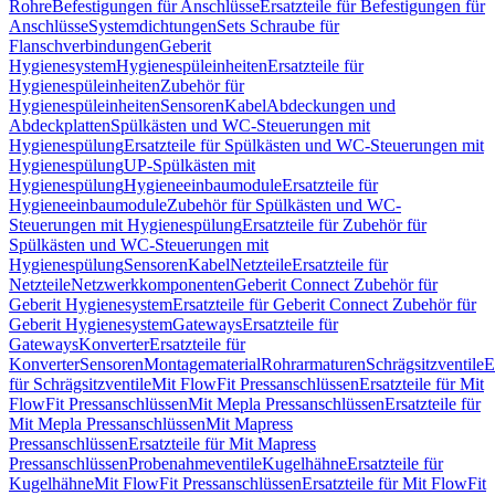
Rohre
Befestigungen für Anschlüsse
Ersatzteile für Befestigungen für
Anschlüsse
Systemdichtungen
Sets Schraube für
Flanschverbindungen
Geberit
Hygienesystem
Hygienespüleinheiten
Ersatzteile für
Hygienespüleinheiten
Zubehör für
Hygienespüleinheiten
Sensoren
Kabel
Abdeckungen und
Abdeckplatten
Spülkästen und WC-Steuerungen mit
Hygienespülung
Ersatzteile für Spülkästen und WC-Steuerungen mit
Hygienespülung
UP-Spülkästen mit
Hygienespülung
Hygieneeinbaumodule
Ersatzteile für
Hygieneeinbaumodule
Zubehör für Spülkästen und WC-
Steuerungen mit Hygienespülung
Ersatzteile für Zubehör für
Spülkästen und WC-Steuerungen mit
Hygienespülung
Sensoren
Kabel
Netzteile
Ersatzteile für
Netzteile
Netzwerkkomponenten
Geberit Connect Zubehör für
Geberit Hygienesystem
Ersatzteile für Geberit Connect Zubehör für
Geberit Hygienesystem
Gateways
Ersatzteile für
Gateways
Konverter
Ersatzteile für
Konverter
Sensoren
Montagematerial
Rohrarmaturen
Schrägsitzventile
E
für Schrägsitzventile
Mit FlowFit Pressanschlüssen
Ersatzteile für Mit
FlowFit Pressanschlüssen
Mit Mepla Pressanschlüssen
Ersatzteile für
Mit Mepla Pressanschlüssen
Mit Mapress
Pressanschlüssen
Ersatzteile für Mit Mapress
Pressanschlüssen
Probenahmeventile
Kugelhähne
Ersatzteile für
Kugelhähne
Mit FlowFit Pressanschlüssen
Ersatzteile für Mit FlowFit