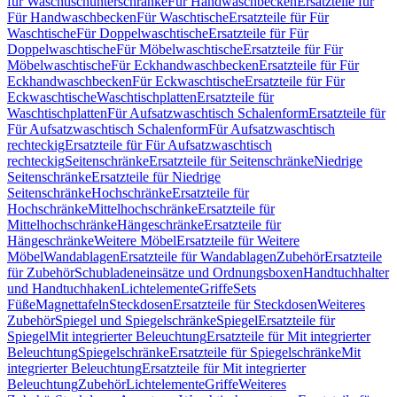
für Waschtischunterschränke
Für Handwaschbecken
Ersatzteile für
Für Handwaschbecken
Für Waschtische
Ersatzteile für Für
Waschtische
Für Doppelwaschtische
Ersatzteile für Für
Doppelwaschtische
Für Möbelwaschtische
Ersatzteile für Für
Möbelwaschtische
Für Eckhandwaschbecken
Ersatzteile für Für
Eckhandwaschbecken
Für Eckwaschtische
Ersatzteile für Für
Eckwaschtische
Waschtischplatten
Ersatzteile für
Waschtischplatten
Für Aufsatzwaschtisch Schalenform
Ersatzteile für
Für Aufsatzwaschtisch Schalenform
Für Aufsatzwaschtisch
rechteckig
Ersatzteile für Für Aufsatzwaschtisch
rechteckig
Seitenschränke
Ersatzteile für Seitenschränke
Niedrige
Seitenschränke
Ersatzteile für Niedrige
Seitenschränke
Hochschränke
Ersatzteile für
Hochschränke
Mittelhochschränke
Ersatzteile für
Mittelhochschränke
Hängeschränke
Ersatzteile für
Hängeschränke
Weitere Möbel
Ersatzteile für Weitere
Möbel
Wandablagen
Ersatzteile für Wandablagen
Zubehör
Ersatzteile
für Zubehör
Schubladeneinsätze und Ordnungsboxen
Handtuchhalter
und Handtuchhaken
Lichtelemente
Griffe
Sets
Füße
Magnettafeln
Steckdosen
Ersatzteile für Steckdosen
Weiteres
Zubehör
Spiegel und Spiegelschränke
Spiegel
Ersatzteile für
Spiegel
Mit integrierter Beleuchtung
Ersatzteile für Mit integrierter
Beleuchtung
Spiegelschränke
Ersatzteile für Spiegelschränke
Mit
integrierter Beleuchtung
Ersatzteile für Mit integrierter
Beleuchtung
Zubehör
Lichtelemente
Griffe
Weiteres