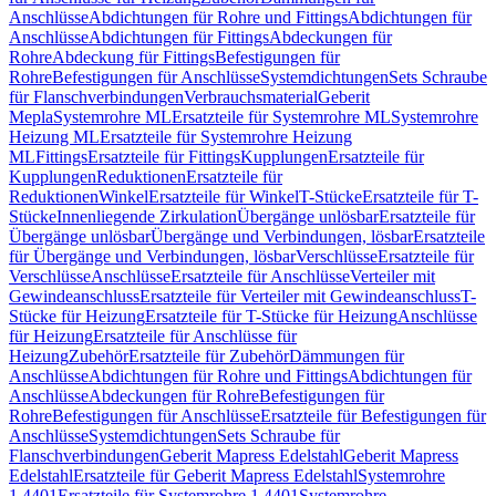
Anschlüsse
Abdichtungen für Rohre und Fittings
Abdichtungen für
Anschlüsse
Abdichtungen für Fittings
Abdeckungen für
Rohre
Abdeckung für Fittings
Befestigungen für
Rohre
Befestigungen für Anschlüsse
Systemdichtungen
Sets Schraube
für Flanschverbindungen
Verbrauchsmaterial
Geberit
Mepla
Systemrohre ML
Ersatzteile für Systemrohre ML
Systemrohre
Heizung ML
Ersatzteile für Systemrohre Heizung
ML
Fittings
Ersatzteile für Fittings
Kupplungen
Ersatzteile für
Kupplungen
Reduktionen
Ersatzteile für
Reduktionen
Winkel
Ersatzteile für Winkel
T-Stücke
Ersatzteile für T-
Stücke
Innenliegende Zirkulation
Übergänge unlösbar
Ersatzteile für
Übergänge unlösbar
Übergänge und Verbindungen, lösbar
Ersatzteile
für Übergänge und Verbindungen, lösbar
Verschlüsse
Ersatzteile für
Verschlüsse
Anschlüsse
Ersatzteile für Anschlüsse
Verteiler mit
Gewindeanschluss
Ersatzteile für Verteiler mit Gewindeanschluss
T-
Stücke für Heizung
Ersatzteile für T-Stücke für Heizung
Anschlüsse
für Heizung
Ersatzteile für Anschlüsse für
Heizung
Zubehör
Ersatzteile für Zubehör
Dämmungen für
Anschlüsse
Abdichtungen für Rohre und Fittings
Abdichtungen für
Anschlüsse
Abdeckungen für Rohre
Befestigungen für
Rohre
Befestigungen für Anschlüsse
Ersatzteile für Befestigungen für
Anschlüsse
Systemdichtungen
Sets Schraube für
Flanschverbindungen
Geberit Mapress Edelstahl
Geberit Mapress
Edelstahl
Ersatzteile für Geberit Mapress Edelstahl
Systemrohre
1.4401
Ersatzteile für Systemrohre 1.4401
Systemrohre