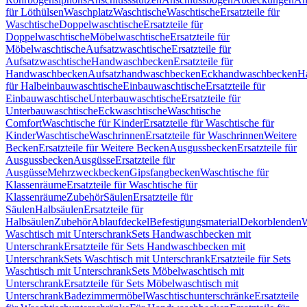
für Löthülsen
Waschplatz
Waschtische
Waschtische
Ersatzteile für
Waschtische
Doppelwaschtische
Ersatzteile für
Doppelwaschtische
Möbelwaschtische
Ersatzteile für
Möbelwaschtische
Aufsatzwaschtische
Ersatzteile für
Aufsatzwaschtische
Handwaschbecken
Ersatzteile für
Handwaschbecken
Aufsatzhandwaschbecken
Eckhandwaschbecken
H
für Halbeinbauwaschtische
Einbauwaschtische
Ersatzteile für
Einbauwaschtische
Unterbauwaschtische
Ersatzteile für
Unterbauwaschtische
Eckwaschtische
Waschtische
Comfort
Waschtische für Kinder
Ersatzteile für Waschtische für
Kinder
Waschtische
Waschrinnen
Ersatzteile für Waschrinnen
Weitere
Becken
Ersatzteile für Weitere Becken
Ausgussbecken
Ersatzteile für
Ausgussbecken
Ausgüsse
Ersatzteile für
Ausgüsse
Mehrzweckbecken
Gipsfangbecken
Waschtische für
Klassenräume
Ersatzteile für Waschtische für
Klassenräume
Zubehör
Säulen
Ersatzteile für
Säulen
Halbsäulen
Ersatzteile für
Halbsäulen
Zubehör
Ablaufdeckel
Befestigungsmaterial
Dekorblenden
W
Waschtisch mit Unterschrank
Sets Handwaschbecken mit
Unterschrank
Ersatzteile für Sets Handwaschbecken mit
Unterschrank
Sets Waschtisch mit Unterschrank
Ersatzteile für Sets
Waschtisch mit Unterschrank
Sets Möbelwaschtisch mit
Unterschrank
Ersatzteile für Sets Möbelwaschtisch mit
Unterschrank
Badezimmermöbel
Waschtischunterschränke
Ersatzteile