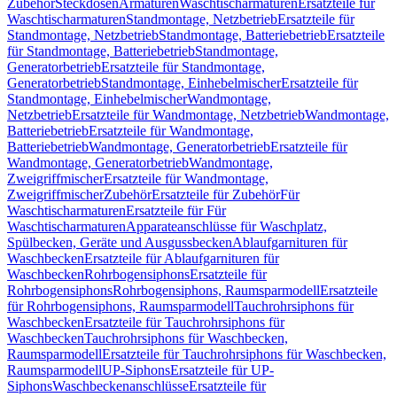
Zubehör
Steckdosen
Armaturen
Waschtischarmaturen
Ersatzteile für
Waschtischarmaturen
Standmontage, Netzbetrieb
Ersatzteile für
Standmontage, Netzbetrieb
Standmontage, Batteriebetrieb
Ersatzteile
für Standmontage, Batteriebetrieb
Standmontage,
Generatorbetrieb
Ersatzteile für Standmontage,
Generatorbetrieb
Standmontage, Einhebelmischer
Ersatzteile für
Standmontage, Einhebelmischer
Wandmontage,
Netzbetrieb
Ersatzteile für Wandmontage, Netzbetrieb
Wandmontage,
Batteriebetrieb
Ersatzteile für Wandmontage,
Batteriebetrieb
Wandmontage, Generatorbetrieb
Ersatzteile für
Wandmontage, Generatorbetrieb
Wandmontage,
Zweigriffmischer
Ersatzteile für Wandmontage,
Zweigriffmischer
Zubehör
Ersatzteile für Zubehör
Für
Waschtischarmaturen
Ersatzteile für Für
Waschtischarmaturen
Apparateanschlüsse für Waschplatz,
Spülbecken, Geräte und Ausgussbecken
Ablaufgarnituren für
Waschbecken
Ersatzteile für Ablaufgarnituren für
Waschbecken
Rohrbogensiphons
Ersatzteile für
Rohrbogensiphons
Rohrbogensiphons, Raumsparmodell
Ersatzteile
für Rohrbogensiphons, Raumsparmodell
Tauchrohrsiphons für
Waschbecken
Ersatzteile für Tauchrohrsiphons für
Waschbecken
Tauchrohrsiphons für Waschbecken,
Raumsparmodell
Ersatzteile für Tauchrohrsiphons für Waschbecken,
Raumsparmodell
UP-Siphons
Ersatzteile für UP-
Siphons
Waschbeckenanschlüsse
Ersatzteile für