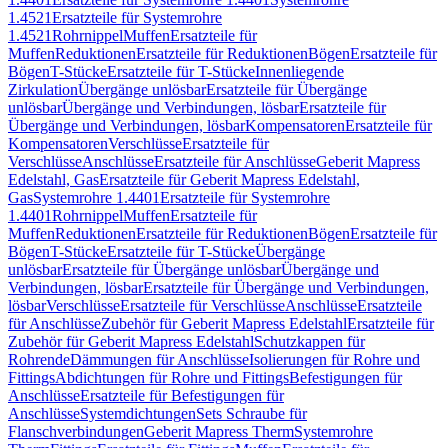
1.4521
Ersatzteile für Systemrohre
1.4521
Rohrnippel
Muffen
Ersatzteile für
Muffen
Reduktionen
Ersatzteile für Reduktionen
Bögen
Ersatzteile für
Bögen
T-Stücke
Ersatzteile für T-Stücke
Innenliegende
Zirkulation
Übergänge unlösbar
Ersatzteile für Übergänge
unlösbar
Übergänge und Verbindungen, lösbar
Ersatzteile für
Übergänge und Verbindungen, lösbar
Kompensatoren
Ersatzteile für
Kompensatoren
Verschlüsse
Ersatzteile für
Verschlüsse
Anschlüsse
Ersatzteile für Anschlüsse
Geberit Mapress
Edelstahl, Gas
Ersatzteile für Geberit Mapress Edelstahl,
Gas
Systemrohre 1.4401
Ersatzteile für Systemrohre
1.4401
Rohrnippel
Muffen
Ersatzteile für
Muffen
Reduktionen
Ersatzteile für Reduktionen
Bögen
Ersatzteile für
Bögen
T-Stücke
Ersatzteile für T-Stücke
Übergänge
unlösbar
Ersatzteile für Übergänge unlösbar
Übergänge und
Verbindungen, lösbar
Ersatzteile für Übergänge und Verbindungen,
lösbar
Verschlüsse
Ersatzteile für Verschlüsse
Anschlüsse
Ersatzteile
für Anschlüsse
Zubehör für Geberit Mapress Edelstahl
Ersatzteile für
Zubehör für Geberit Mapress Edelstahl
Schutzkappen für
Rohrende
Dämmungen für Anschlüsse
Isolierungen für Rohre und
Fittings
Abdichtungen für Rohre und Fittings
Befestigungen für
Anschlüsse
Ersatzteile für Befestigungen für
Anschlüsse
Systemdichtungen
Sets Schraube für
Flanschverbindungen
Geberit Mapress Therm
Systemrohre