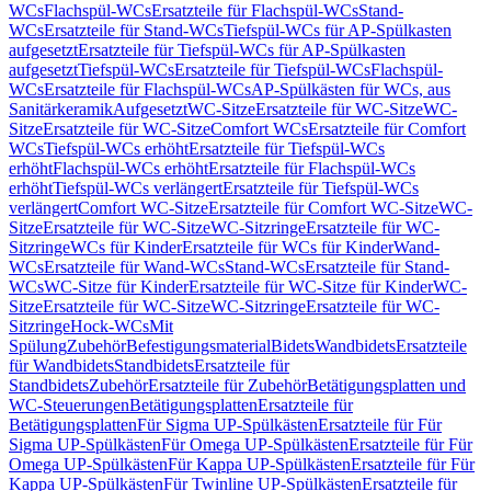
WCs
Flachspül-WCs
Ersatzteile für Flachspül-WCs
Stand-
WCs
Ersatzteile für Stand-WCs
Tiefspül-WCs für AP-Spülkasten
aufgesetzt
Ersatzteile für Tiefspül-WCs für AP-Spülkasten
aufgesetzt
Tiefspül-WCs
Ersatzteile für Tiefspül-WCs
Flachspül-
WCs
Ersatzteile für Flachspül-WCs
AP-Spülkästen für WCs, aus
Sanitärkeramik
Aufgesetzt
WC-Sitze
Ersatzteile für WC-Sitze
WC-
Sitze
Ersatzteile für WC-Sitze
Comfort WCs
Ersatzteile für Comfort
WCs
Tiefspül-WCs erhöht
Ersatzteile für Tiefspül-WCs
erhöht
Flachspül-WCs erhöht
Ersatzteile für Flachspül-WCs
erhöht
Tiefspül-WCs verlängert
Ersatzteile für Tiefspül-WCs
verlängert
Comfort WC-Sitze
Ersatzteile für Comfort WC-Sitze
WC-
Sitze
Ersatzteile für WC-Sitze
WC-Sitzringe
Ersatzteile für WC-
Sitzringe
WCs für Kinder
Ersatzteile für WCs für Kinder
Wand-
WCs
Ersatzteile für Wand-WCs
Stand-WCs
Ersatzteile für Stand-
WCs
WC-Sitze für Kinder
Ersatzteile für WC-Sitze für Kinder
WC-
Sitze
Ersatzteile für WC-Sitze
WC-Sitzringe
Ersatzteile für WC-
Sitzringe
Hock-WCs
Mit
Spülung
Zubehör
Befestigungsmaterial
Bidets
Wandbidets
Ersatzteile
für Wandbidets
Standbidets
Ersatzteile für
Standbidets
Zubehör
Ersatzteile für Zubehör
Betätigungsplatten und
WC-Steuerungen
Betätigungsplatten
Ersatzteile für
Betätigungsplatten
Für Sigma UP-Spülkästen
Ersatzteile für Für
Sigma UP-Spülkästen
Für Omega UP-Spülkästen
Ersatzteile für Für
Omega UP-Spülkästen
Für Kappa UP-Spülkästen
Ersatzteile für Für
Kappa UP-Spülkästen
Für Twinline UP-Spülkästen
Ersatzteile für