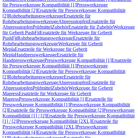
für Presswerkzeuge Kompatibilität [1]
Presswerkzeuge
Kompatibilität [2]
Ersatzteile für Presswerkzeuge Kompatibilität
[2]
Rohrbearbeitungswerkzeuge
Ersatzteile für
Rohrbearbeitungswerkzeuge
Abpressstopfen
Ersatzteile für
Abpressstopfen
Prüfmittel
Zubehör
Ersatzteile für Zubehör
Werkzeuge
für Geberit PushFit
Ersatzteile für Werkzeuge für Geberit
PushFit
Rohrbearbeitungswerkzeuge
Ersatzteile für
Rohrbearbeitungswerkzeuge
Werkzeuge für Geberit
Mepla
Ersatzteile für Werkzeuge für Geberit
Mepla
Handpresswerkzeuge
Ersatzteile für
Handpresswerkzeuge
Presswerkzeuge Kompatibilität [1]
Ersatzteile
für Presswerkzeuge Kompatibilität [1]
Presswerkzeuge
Kompatibilität [2]
Ersatzteile für Presswerkzeuge Kompatibilität
[2]
Rohrbearbeitungswerkzeuge
Ersatzteile für
Rohrbearbeitungswerkzeuge
Abpressstopfen
Ersatzteile für
Abpressstopfen
Prüfmittel
Zubehör
Werkzeuge für Geberit
Mapress
Ersatzteile für Werkzeuge für Geberit
Mapress
Presswerkzeuge Kompatibilität [1]
Ersatzteile für
Presswerkzeuge Kompatibilität [1]
Presswerkzeuge Kompatibilität
[2]
Ersatzteile für Presswerkzeuge Kompatibilität [2]
Presswerkzeuge
Kompatibilität [1] / [2]
Ersatzteile für Presswerkzeuge Kompatibilität
[1] / [2]
Presswerkzeuge Kompatibilität [2XL]
Ersatzteile für
Presswerkzeuge Kompatibilität [2XL]
Presswerkzeuge
Kompatibilität [4]
Ersatzteile für Presswerkzeuge Kompatibilität
[4]
Rohrbearbeitungswerkzeuge
Ersatzteile für