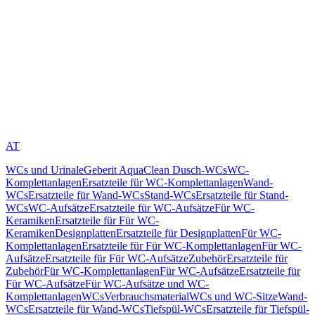
AT
WCs und Urinale
Geberit AquaClean Dusch-WCs
WC-
Komplettanlagen
Ersatzteile für WC-Komplettanlagen
Wand-
WCs
Ersatzteile für Wand-WCs
Stand-WCs
Ersatzteile für Stand-
WCs
WC-Aufsätze
Ersatzteile für WC-Aufsätze
Für WC-
Keramiken
Ersatzteile für Für WC-
Keramiken
Designplatten
Ersatzteile für Designplatten
Für WC-
Komplettanlagen
Ersatzteile für Für WC-Komplettanlagen
Für WC-
Aufsätze
Ersatzteile für Für WC-Aufsätze
Zubehör
Ersatzteile für
Zubehör
Für WC-Komplettanlagen
Für WC-Aufsätze
Ersatzteile für
Für WC-Aufsätze
Für WC-Aufsätze und WC-
Komplettanlagen
WCs
Verbrauchsmaterial
WCs und WC-Sitze
Wand-
WCs
Ersatzteile für Wand-WCs
Tiefspül-WCs
Ersatzteile für Tiefspül-