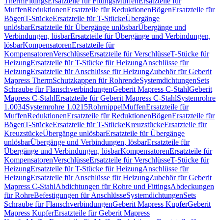
Therm
Fittings
Ersatzteile für Fittings
Muffen
Ersatzteile für
Muffen
Reduktionen
Ersatzteile für Reduktionen
Bögen
Ersatzteile für
Bögen
T-Stücke
Ersatzteile für T-Stücke
Übergänge
unlösbar
Ersatzteile für Übergänge unlösbar
Übergänge und
Verbindungen, lösbar
Ersatzteile für Übergänge und Verbindungen,
lösbar
Kompensatoren
Ersatzteile für
Kompensatoren
Verschlüsse
Ersatzteile für Verschlüsse
T-Stücke für
Heizung
Ersatzteile für T-Stücke für Heizung
Anschlüsse für
Heizung
Ersatzteile für Anschlüsse für Heizung
Zubehör für Geberit
Mapress Therm
Schutzkappen für Rohrende
Systemdichtungen
Sets
Schraube für Flanschverbindungen
Geberit Mapress C-Stahl
Geberit
Mapress C-Stahl
Ersatzteile für Geberit Mapress C-Stahl
Systemrohre
1.0034
Systemrohre 1.0215
Rohrnippel
Muffen
Ersatzteile für
Muffen
Reduktionen
Ersatzteile für Reduktionen
Bögen
Ersatzteile für
Bögen
T-Stücke
Ersatzteile für T-Stücke
Kreuzstücke
Ersatzteile für
Kreuzstücke
Übergänge unlösbar
Ersatzteile für Übergänge
unlösbar
Übergänge und Verbindungen, lösbar
Ersatzteile für
Übergänge und Verbindungen, lösbar
Kompensatoren
Ersatzteile für
Kompensatoren
Verschlüsse
Ersatzteile für Verschlüsse
T-Stücke für
Heizung
Ersatzteile für T-Stücke für Heizung
Anschlüsse für
Heizung
Ersatzteile für Anschlüsse für Heizung
Zubehör für Geberit
Mapress C-Stahl
Abdichtungen für Rohre und Fittings
Abdeckungen
für Rohre
Befestigungen für Anschlüsse
Systemdichtungen
Sets
Schraube für Flanschverbindungen
Geberit Mapress Kupfer
Geberit
Mapress Kupfer
Ersatzteile für Geberit Mapress