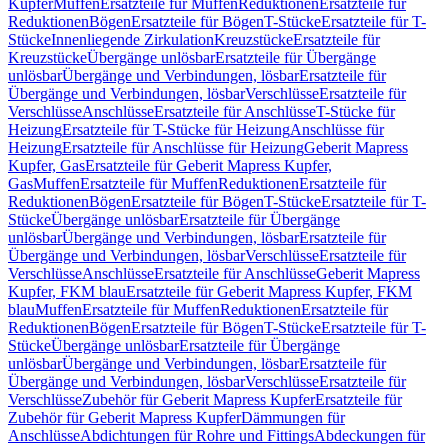
Kupfer
Muffen
Ersatzteile für Muffen
Reduktionen
Ersatzteile für
Reduktionen
Bögen
Ersatzteile für Bögen
T-Stücke
Ersatzteile für T-
Stücke
Innenliegende Zirkulation
Kreuzstücke
Ersatzteile für
Kreuzstücke
Übergänge unlösbar
Ersatzteile für Übergänge
unlösbar
Übergänge und Verbindungen, lösbar
Ersatzteile für
Übergänge und Verbindungen, lösbar
Verschlüsse
Ersatzteile für
Verschlüsse
Anschlüsse
Ersatzteile für Anschlüsse
T-Stücke für
Heizung
Ersatzteile für T-Stücke für Heizung
Anschlüsse für
Heizung
Ersatzteile für Anschlüsse für Heizung
Geberit Mapress
Kupfer, Gas
Ersatzteile für Geberit Mapress Kupfer,
Gas
Muffen
Ersatzteile für Muffen
Reduktionen
Ersatzteile für
Reduktionen
Bögen
Ersatzteile für Bögen
T-Stücke
Ersatzteile für T-
Stücke
Übergänge unlösbar
Ersatzteile für Übergänge
unlösbar
Übergänge und Verbindungen, lösbar
Ersatzteile für
Übergänge und Verbindungen, lösbar
Verschlüsse
Ersatzteile für
Verschlüsse
Anschlüsse
Ersatzteile für Anschlüsse
Geberit Mapress
Kupfer, FKM blau
Ersatzteile für Geberit Mapress Kupfer, FKM
blau
Muffen
Ersatzteile für Muffen
Reduktionen
Ersatzteile für
Reduktionen
Bögen
Ersatzteile für Bögen
T-Stücke
Ersatzteile für T-
Stücke
Übergänge unlösbar
Ersatzteile für Übergänge
unlösbar
Übergänge und Verbindungen, lösbar
Ersatzteile für
Übergänge und Verbindungen, lösbar
Verschlüsse
Ersatzteile für
Verschlüsse
Zubehör für Geberit Mapress Kupfer
Ersatzteile für
Zubehör für Geberit Mapress Kupfer
Dämmungen für
Anschlüsse
Abdichtungen für Rohre und Fittings
Abdeckungen für