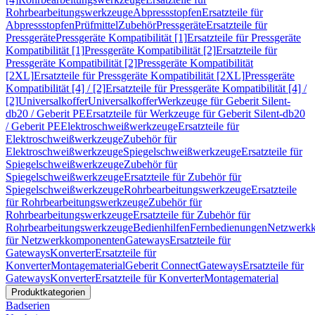
Rohrbearbeitungswerkzeuge
Abpressstopfen
Ersatzteile für
Abpressstopfen
Prüfmittel
Zubehör
Pressgeräte
Ersatzteile für
Pressgeräte
Pressgeräte Kompatibilität [1]
Ersatzteile für Pressgeräte
Kompatibilität [1]
Pressgeräte Kompatibilität [2]
Ersatzteile für
Pressgeräte Kompatibilität [2]
Pressgeräte Kompatibilität
[2XL]
Ersatzteile für Pressgeräte Kompatibilität [2XL]
Pressgeräte
Kompatibilität [4] / [2]
Ersatzteile für Pressgeräte Kompatibilität [4] /
[2]
Universalkoffer
Universalkoffer
Werkzeuge für Geberit Silent-
db20 / Geberit PE
Ersatzteile für Werkzeuge für Geberit Silent-db20
/ Geberit PE
Elektroschweißwerkzeuge
Ersatzteile für
Elektroschweißwerkzeuge
Zubehör für
Elektroschweißwerkzeuge
Spiegelschweißwerkzeuge
Ersatzteile für
Spiegelschweißwerkzeuge
Zubehör für
Spiegelschweißwerkzeuge
Ersatzteile für Zubehör für
Spiegelschweißwerkzeuge
Rohrbearbeitungswerkzeuge
Ersatzteile
für Rohrbearbeitungswerkzeuge
Zubehör für
Rohrbearbeitungswerkzeuge
Ersatzteile für Zubehör für
Rohrbearbeitungswerkzeuge
Bedienhilfen
Fernbedienungen
Netzwerk
für Netzwerkkomponenten
Gateways
Ersatzteile für
Gateways
Konverter
Ersatzteile für
Konverter
Montagematerial
Geberit Connect
Gateways
Ersatzteile für
Gateways
Konverter
Ersatzteile für Konverter
Montagematerial
Produktkategorien
Badserien