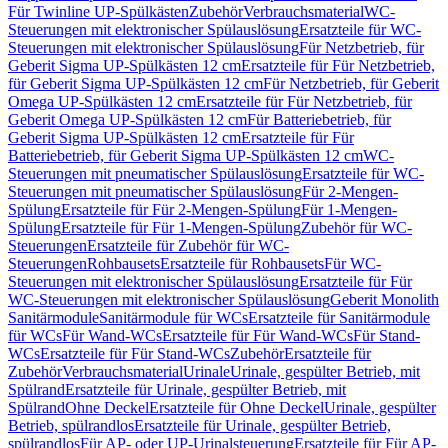
Für Twinline UP-Spülkästen
Zubehör
Verbrauchsmaterial
WC-
Steuerungen mit elektronischer Spülauslösung
Ersatzteile für WC-
Steuerungen mit elektronischer Spülauslösung
Für Netzbetrieb, für
Geberit Sigma UP-Spülkästen 12 cm
Ersatzteile für Für Netzbetrieb,
für Geberit Sigma UP-Spülkästen 12 cm
Für Netzbetrieb, für Geberit
Omega UP-Spülkästen 12 cm
Ersatzteile für Für Netzbetrieb, für
Geberit Omega UP-Spülkästen 12 cm
Für Batteriebetrieb, für
Geberit Sigma UP-Spülkästen 12 cm
Ersatzteile für Für
Batteriebetrieb, für Geberit Sigma UP-Spülkästen 12 cm
WC-
Steuerungen mit pneumatischer Spülauslösung
Ersatzteile für WC-
Steuerungen mit pneumatischer Spülauslösung
Für 2-Mengen-
Spülung
Ersatzteile für Für 2-Mengen-Spülung
Für 1-Mengen-
Spülung
Ersatzteile für Für 1-Mengen-Spülung
Zubehör für WC-
Steuerungen
Ersatzteile für Zubehör für WC-
Steuerungen
Rohbausets
Ersatzteile für Rohbausets
Für WC-
Steuerungen mit elektronischer Spülauslösung
Ersatzteile für Für
WC-Steuerungen mit elektronischer Spülauslösung
Geberit Monolith
Sanitärmodule
Sanitärmodule für WCs
Ersatzteile für Sanitärmodule
für WCs
Für Wand-WCs
Ersatzteile für Für Wand-WCs
Für Stand-
WCs
Ersatzteile für Für Stand-WCs
Zubehör
Ersatzteile für
Zubehör
Verbrauchsmaterial
Urinale
Urinale, gespülter Betrieb, mit
Spülrand
Ersatzteile für Urinale, gespülter Betrieb, mit
Spülrand
Ohne Deckel
Ersatzteile für Ohne Deckel
Urinale, gespülter
Betrieb, spülrandlos
Ersatzteile für Urinale, gespülter Betrieb,
spülrandlos
Für AP- oder UP-Urinalsteuerung
Ersatzteile für Für AP-