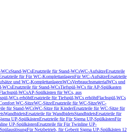
nd-WCs
Stand-WCs
Ersatzteile für Stand-WCs
WC-Aufsätze
Ersatzteile
Ersatzteile für Für WC-Komplettanlagen
Für WC-Aufsätze
Ersatzteile
fsätze und WC-Komplettanlagen
WCs
Verbrauchsmaterial
WCs und
d-WCs
Ersatzteile für Stand-WCs
Tiefspül-WCs für AP-Spülkasten
r Flachspül-WCs
AP-Spülkästen für WCs, aus
fspül-WCs erhöht
Ersatzteile für Tiefspül-WCs erhöht
Flachspül-WCs
r Comfort WC-Sitze
WC-Sitze
Ersatzteile für WC-Sitze
WC-
eile für Stand-WCs
WC-Sitze für Kinder
Ersatzteile für WC-Sitze für
ts
Wandbidets
Ersatzteile für Wandbidets
Standbidets
Ersatzteile für
Sigma UP-Spülkästen
Ersatzteile für Für Sigma UP-Spülkästen
Für
line UP-Spülkästen
Ersatzteile für Für Twinline UP-
 Spülauslösung
Für Netzbetrieb, für Geberit Sigma UP-Spülkästen 12