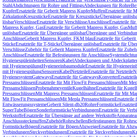
Stahl
Abdichtungen für Rohre und Fittings
Abdeckungen für Rohre
Be
Kupfer
Ersatzteile für Geberit Mapress Kupfer
Muffen
Ersatzteile für 
Zirkulation
Kreuzstücke
Ersatzteile für Kreuzstücke
Übergänge unlösba
lösbar
Verschlüsse
Ersatzteile für Verschlüsse
Anschlüsse
Ersatzteile fü
Mapress Kupfer, Gas
Ersatzteile für Geberit Mapress Kupfer, Gas
Muf
unlösbar
Ersatzteile für Übergänge unlösbar
Übergänge und Verbindun
Anschlüsse
Geberit Mapress Kupfer, FKM blau
Ersatzteile für Geber
Stücke
Ersatzteile für T-Stücke
Übergänge unlösbar
Ersatzteile für Üb
Verschlüsse
Zubehör für Geberit Mapress Kupfer
Ersatzteile für Zube
Anschlüsse
Ersatzteile für Befestigungen für Anschlüsse
Systemdichtu
Hygienespüleinheiten
Sensoren
Kabel
Abdeckungen und Abdeckplatte
mit Hygienespülung
Hygieneeinbaumodule
Ersatzteile für Hygieneei
mit Hygienespülung
Sensoren
Kabel
Netzteile
Ersatzteile für Netzteile
N
Hygienesystem
Gateways
Ersatzteile für Gateways
Konverter
Ersatzteil
Pressanschlüssen
Ersatzteile für Mit FlowFit Pressanschlüssen
Mit Mep
Pressanschlüssen
Probenahmeventile
Kugelhähne
Ersatzteile für Kuge
Pressanschlüssen
Mit Mapress Pressanschlüssen
Ersatzteile für Mit Ma
Mit FlowFit Pressanschlüssen
Mit Mepla Pressanschlüssen
Ersatzteile
Entwässerungssysteme
Geberit Silent-db20
Rohre
Formstücke
Ersatztei
SuperTube
Bögen
Sonderformstücke
Verbindungen
Ersatzteile für Ver
Werkstoffe
Ersatzteile für Übergänge auf andere Werkstoffe
Apparatea
Anschlusssteckmuffen
Zubehör
Rohrschellen
Befestigungen für Rohrsc
Formstücke
Bögen
Ersatzteile für Bögen
Abzweige
Ersatzteile für Abz
Verbindungen
Steckverbindungen
Ersatzteile für Steckverbindungen
Kr