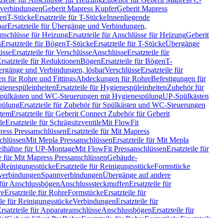
hverbindungen
Geberit Mapress Kupfer
Geberit Mapress
gen
T-Stücke
Ersatzteile für T-Stücke
Innenliegende
bar
Ersatzteile für Übergänge und Verbindungen,
nschlüsse für Heizung
Ersatzteile für Anschlüsse für Heizung
Geberit
n
Ersatzteile für Bögen
T-Stücke
Ersatzteile für T-Stücke
Übergänge
üsse
Ersatzteile für Verschlüsse
Anschlüsse
Ersatzteile für
rsatzteile für Reduktionen
Bögen
Ersatzteile für Bögen
T-
bergänge und Verbindungen, lösbar
Verschlüsse
Ersatzteile für
n für Rohre und Fittings
Abdeckungen für Rohre
Befestigungen für
ienespüleinheiten
Ersatzteile für Hygienespüleinheiten
Zubehör für
r Spülkästen und WC-Steuerungen mit Hygienespülung
UP-Spülkästen
pülung
Ersatzteile für Zubehör für Spülkästen und WC-Steuerungen
stem
Ersatzteile für Geberit Connect Zubehör für Geberit
le
Ersatzteile für Schrägsitzventile
Mit FlowFit
ress Pressanschlüssen
Ersatzteile für Mit Mapress
schlüssen
Mit Mepla Pressanschlüssen
Ersatzteile für Mit Mepla
gelhähne für UP-Montage
Mit FlowFit Pressanschlüssen
Ersatzteile für
le für Mit Mapress Pressanschlüssen
Gebäude-
n
Reinigungsstücke
Ersatzteile für Reinigungsstücke
Formstücke
ckverbindungen
Spannverbindungen
Übergänge auf andere
e für Anschlussbögen
Anschlusssteckmuffen
Ersatzteile für
re
Ersatzteile für Rohre
Formstücke
Ersatzteile für
ile für Reinigungsstücke
Verbindungen
Ersatzteile für
rsatzteile für Apparateanschlüsse
Anschlussbögen
Ersatzteile für