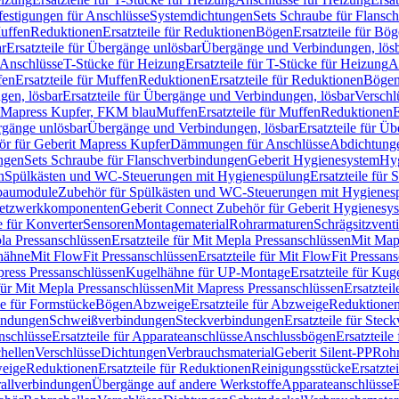
festigungen für Anschlüsse
Systemdichtungen
Sets Schraube für Flansc
Muffen
Reduktionen
Ersatzteile für Reduktionen
Bögen
Ersatzteile für Bö
r
Ersatzteile für Übergänge unlösbar
Übergänge und Verbindungen, lös
r Anschlüsse
T-Stücke für Heizung
Ersatzteile für T-Stücke für Heizung
A
fen
Ersatzteile für Muffen
Reduktionen
Ersatzteile für Reduktionen
Böge
gen, lösbar
Ersatzteile für Übergänge und Verbindungen, lösbar
Verschl
it Mapress Kupfer, FKM blau
Muffen
Ersatzteile für Muffen
Reduktionen
E
ergänge unlösbar
Übergänge und Verbindungen, lösbar
Ersatzteile für Ü
hör für Geberit Mapress Kupfer
Dämmungen für Anschlüsse
Abdichtunge
ngen
Sets Schraube für Flanschverbindungen
Geberit Hygienesystem
Hyg
n
Spülkästen und WC-Steuerungen mit Hygienespülung
Ersatzteile fü
nbaumodule
Zubehör für Spülkästen und WC-Steuerungen mit Hygienes
etzwerkkomponenten
Geberit Connect Zubehör für Geberit Hygienesy
e für Konverter
Sensoren
Montagematerial
Rohrarmaturen
Schrägsitzventi
la Pressanschlüssen
Ersatzteile für Mit Mepla Pressanschlüssen
Mit Map
lhähne
Mit FlowFit Pressanschlüssen
Ersatzteile für Mit FlowFit Pressan
press Pressanschlüssen
Kugelhähne für UP-Montage
Ersatzteile für Ku
 für Mit Mepla Pressanschlüssen
Mit Mapress Pressanschlüssen
Ersatztei
le für Formstücke
Bögen
Abzweige
Ersatzteile für Abzweige
Reduktione
bindungen
Schweißverbindungen
Steckverbindungen
Ersatzteile für Ste
nschlüsse
Ersatzteile für Apparateanschlüsse
Anschlussbögen
Ersatzteil
hellen
Verschlüsse
Dichtungen
Verbrauchsmaterial
Geberit Silent-PP
Roh
weige
Reduktionen
Ersatzteile für Reduktionen
Reinigungsstücke
Ersatzte
allverbindungen
Übergänge auf andere Werkstoffe
Apparateanschlüsse
E