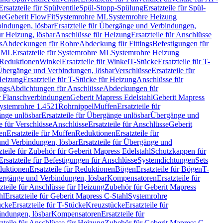
Ersatzteile für Spülventile
Spül-Stopp-Spülung
Ersatzteile für Spül-
me
Geberit FlowFit
Systemrohre ML
Systemrohre Heizung
indungen, lösbar
Ersatzteile für Übergänge und Verbindungen,
r Heizung, lösbar
Anschlüsse für Heizung
Ersatzteile für Anschlüsse
s
Abdeckungen für Rohre
Abdeckung für Fittings
Befestigungen für
e ML
Ersatzteile für Systemrohre ML
Systemrohre Heizung
r Reduktionen
Winkel
Ersatzteile für Winkel
T-Stücke
Ersatzteile für T-
r Übergänge und Verbindungen, lösbar
Verschlüsse
Ersatzteile für
Heizung
Ersatzteile für T-Stücke für Heizung
Anschlüsse für
ngs
Abdichtungen für Anschlüsse
Abdeckungen für
r Flanschverbindungen
Geberit Mapress Edelstahl
Geberit Mapress
 Systemrohre 1.4521
Rohrnippel
Muffen
Ersatzteile für
nge unlösbar
Ersatzteile für Übergänge unlösbar
Übergänge und
le für Verschlüsse
Anschlüsse
Ersatzteile für Anschlüsse
Geberit
en
Ersatzteile für Muffen
Reduktionen
Ersatzteile für
nd Verbindungen, lösbar
Ersatzteile für Übergänge und
zteile für Zubehör für Geberit Mapress Edelstahl
Schutzkappen für
Ersatzteile für Befestigungen für Anschlüsse
Systemdichtungen
Sets
duktionen
Ersatzteile für Reduktionen
Bögen
Ersatzteile für Bögen
T-
bergänge und Verbindungen, lösbar
Kompensatoren
Ersatzteile für
zteile für Anschlüsse für Heizung
Zubehör für Geberit Mapress
hl
Ersatzteile für Geberit Mapress C-Stahl
Systemrohre
ücke
Ersatzteile für T-Stücke
Kreuzstücke
Ersatzteile für
indungen, lösbar
Kompensatoren
Ersatzteile für
zteile für Anschlüsse für Heizung
Zubehör für Geberit Mapress C-