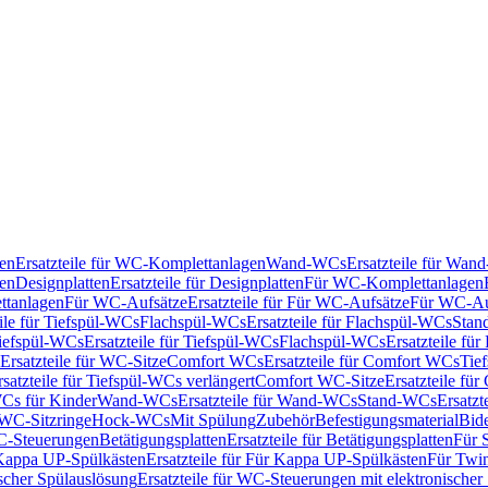
en
Ersatzteile für WC-Komplettanlagen
Wand-WCs
Ersatzteile für Wa
ken
Designplatten
Ersatzteile für Designplatten
Für WC-Komplettanlagen
tanlagen
Für WC-Aufsätze
Ersatzteile für Für WC-Aufsätze
Für WC-Au
eile für Tiefspül-WCs
Flachspül-WCs
Ersatzteile für Flachspül-WCs
Stan
iefspül-WCs
Ersatzteile für Tiefspül-WCs
Flachspül-WCs
Ersatzteile fü
Ersatzteile für WC-Sitze
Comfort WCs
Ersatzteile für Comfort WCs
Tie
rsatzteile für Tiefspül-WCs verlängert
Comfort WC-Sitze
Ersatzteile fü
WCs für Kinder
Wand-WCs
Ersatzteile für Wand-WCs
Stand-WCs
Ersatzt
r WC-Sitzringe
Hock-WCs
Mit Spülung
Zubehör
Befestigungsmaterial
Bide
C-Steuerungen
Betätigungsplatten
Ersatzteile für Betätigungsplatten
Für 
Kappa UP-Spülkästen
Ersatzteile für Für Kappa UP-Spülkästen
Für Twin
scher Spülauslösung
Ersatzteile für WC-Steuerungen mit elektronischer