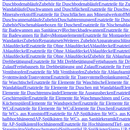
Duschbodenabläufe
Zubehör für Duschbodenabläufe
Ersatzteile für 
Wandabläufe
Duschwannen und Duschflächen
Ersatzteile für Dusch
Mineralwerkstoff
Ersatzteile für Duschflächen aus Mineralwerkstoff
Mo
Duschwannenabläufe
Zubehör
Duschabtrennungen
Ersatzteile für Du
Zubehör
Nischenablageboxen für Duschen
Ersatzteile für Nischenab
für Badewannen aus Sanitäracryl
Rechteckbadewannen
Ersatzteile f
für Badewannen für Babys
Montagelemente
Ersatzteile für Montagele
Wandanker
Zubehör
Reparatursets
Weiteres Zubehör
Apparateanschlüs
Ablaufdeckel
Ersatzteile für Ohne Ablaufdeckel
Ablaufdeckel
Ersatzte
Ablaufdeckel
Ersatzteile für Ohne Ablaufdeckel
Ablaufdeckel
Ersatzte
Ablaufdeckel
Ersatzteile für Ohne Ablaufdeckel
Zubehör für Ablaufga
Drehbetätigung
Ersatzteile für Mit Drehbetätigung
Fertigbausets für D
Zulauf
Fertigbausets für Drehbetätigung und Zulauf
Ersatzteile für Fe
Ventilstopfen
Ersatzteile für Mit Ventilstopfen
Zubehör für Ablaufgarn
Systemwände
Tragsysteme
Ersatzteile für Tragsysteme
Beplankungen
Z
für Waschtische
Ersatzteile für Elemente für Waschtische
Elemente für 
Wandablauf
Ersatzteile für Elemente für Duschen mit Wandablauf
Ele
Elemente für Duschtrennwände
Elemente für Ausgussbecken
Ersatzte
Geschirrspüler
Ersatzteile für Elemente für Waschmaschinen und Gesc
Küchenspülen
Elemente für Wandspeicher
Ersatzteile für Elemente fü
WCs
Ersatzteile für Elemente für WCs
Elemente für Duschen
Ersatztei
für WCs, aus Kunststoff
Ersatzteile für AP-Spülkästen für WCs, aus K
halbhochhängend
AP-Spülkästen für WCs, aus Sanitärkeramik
Ersatzt
für AP-Spülkästen
Hochhängend
Ersatzteile für Hochhängend
Tief- u
Staueinsätze
Verbrauchsmaterial
Spülventile
UP-Spülkästen
Sigma UP-S