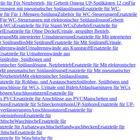
eile für Für Netzbetrieb, für Geberit Omega UP-Spülkästen 12 cm
Für
rungen mit pneumatischer Spülauslösung
Ersatzteile für WC-
ile für Für 1-Mengen-Spülung
Zubehör für WC-Steuerungen
Ersatzteile
ür Für WC-Steuerungen mit elektronischer Spülauslösung
Geberit
nd-WCs
Ersatzteile für Für Stand-WCs
Zubehör
Ersatzteile für
el
Ersatzteile für Ohne Deckel
Urinale, gespülter Betrieb,
uerung
Mit integrierter Urinalsteuerung
Ersatzteile für Mit integrierter
ür Spülrandlos
Mit Spülrand
Ersatzteile für Mit Spülrand
Urinale,
naltrennwände
Urinaltrennwände aus Kunststoff
Ersatzteile für
Ersatzteile für Urinaltrennwände aus
r Spülrohre, Spülbögen und
ronischer Spülauslösung, Netzbetrieb
Ersatzteile für Mit elektronischer
Mit pneumatischer Spülauslösung
Ersatzteile für Mit pneumatischer
 Netzbetrieb
Mit elektronischer Spülauslösung,
atzteile für Rohbau- und Austauschsets
Spülrohre, Spülbögen und
anschlüsse für WCs, Urinale und Bidets
Ablaufgarnituren für WCs
ssbögen
Anschlussstutzen
Ersatzteile für
us PVC
Ersatzteile für Anschlüsse aus PVC
Manschetten und
hons
Ersatzteile für Schneckensiphons
UP-Siphons
Ersatzteile für UP-
enverlängerungen
Anschlussstutzen
Ersatzteile für
ogensiphons
Ersatzteile für
htische
Waschtische
Ersatzteile für
atzteile für Aufsatzwaschtische
Handwaschbecken
Ersatzteile für
htische
Ersatzteile für
atzteile für Waschtische für