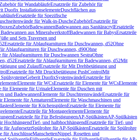
Zubehör für Wandabläufe
Ersatzteile für Zubehör für
t Duofix Installationselemente
Duschflächen aus
nabläufe
Ersatzteile für Spezifische
 Duschseitenwände für Walk-in-Dusche
Zubehör
Ersatzteile für
geboxen
Zubehör
Badewannen
Badewannen aus Sanitäracryl
Ersatzteile
ür Badewannen aus Mineralwerkstoff
Badewannen für Babys
Ersatzteile
s Füße und Sets Traversen und
d52
Ersatzteile für Ablaufgarnituren für Duschwannen, d52
Ohne
e für Ablaufgarnituren für Duschwannen, d90
Ohne
le für Ablaufgarnituren für Duschwannen Sestra
Ohne
en, d52
Ersatzteile für Ablaufgarnituren für Badewannen, d52
Mit
tätigung und Zulauf
Ersatzteile für Mit Drehbetätigung und
trol
Ersatzteile für Mit Druckbetätigung PushControl
Mit
d Spülsysteme
Geberit Duofix
Systemwände
Ersatzteile für
eelemente
Elemente für WCs
Ersatzteile für Elemente für WCs
Elemente
le für Elemente für Urinale
Elemente für Duschen mit
chen und Badewannen
Elemente für Duschtrennwände
Ersatzteile für
für Elemente für Armaturen
Elemente für Waschmaschinen und
llasten
Elemente für Küchenspülen
Ersatzteile für Elemente für
eelemente
Ersatzteile für Montageelemente
Elemente für
gungen
Ersatzteile für Für Befestigungen
AP-Spülkästen
AP-Spülkästen
 für Hochhängend
Tief- und halbhochhängend
Ersatzteile für Tief- und
le für Aufgesetzt
Spülrohre für AP-Spülkästen
Ersatzteile für Spülrohre
le für Anschlüsse
Manschetten
Nippel, Rosetten und
und Spülventile
Füllventile
Ersatzteile für Füllventile
Füllventile für AP-