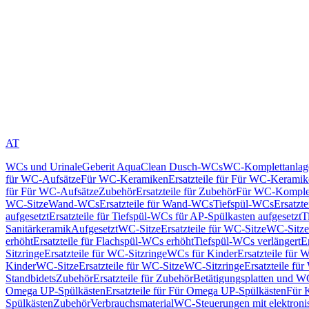
AT
WCs und Urinale
Geberit AquaClean Dusch-WCs
WC-Komplettanlag
für WC-Aufsätze
Für WC-Keramiken
Ersatzteile für Für WC-Kerami
für Für WC-Aufsätze
Zubehör
Ersatzteile für Zubehör
Für WC-Komplet
WC-Sitze
Wand-WCs
Ersatzteile für Wand-WCs
Tiefspül-WCs
Ersatzt
aufgesetzt
Ersatzteile für Tiefspül-WCs für AP-Spülkasten aufgesetzt
T
Sanitärkeramik
Aufgesetzt
WC-Sitze
Ersatzteile für WC-Sitze
WC-Sitze
erhöht
Ersatzteile für Flachspül-WCs erhöht
Tiefspül-WCs verlängert
E
Sitzringe
Ersatzteile für WC-Sitzringe
WCs für Kinder
Ersatzteile für 
Kinder
WC-Sitze
Ersatzteile für WC-Sitze
WC-Sitzringe
Ersatzteile fü
Standbidets
Zubehör
Ersatzteile für Zubehör
Betätigungsplatten und W
Omega UP-Spülkästen
Ersatzteile für Für Omega UP-Spülkästen
Für 
Spülkästen
Zubehör
Verbrauchsmaterial
WC-Steuerungen mit elektroni