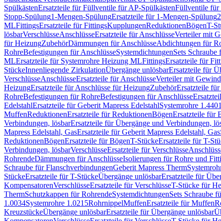
Spülkästen
Ersatzteile für Füllventile für AP-Spülkästen
Füllventile fü
Stopp-Spülung
1-Mengen-Spülung
Ersatzteile für 1-Mengen-Spülung
2
ML
Fittings
Ersatzteile für Fittings
Kupplungen
Reduktionen
Bögen
T-St
lösbar
Verschlüsse
Anschlüsse
Ersatzteile für Anschlüsse
Verteiler mit 
für Heizung
Zubehör
Dämmungen für Anschlüsse
Abdichtungen für Ro
Rohre
Befestigungen für Anschlüsse
Systemdichtungen
Sets Schraube 
ML
Ersatzteile für Systemrohre Heizung ML
Fittings
Ersatzteile für Fit
Stücke
Innenliegende Zirkulation
Übergänge unlösbar
Ersatzteile für 
Verschlüsse
Anschlüsse
Ersatzteile für Anschlüsse
Verteiler mit Gewin
Heizung
Ersatzteile für Anschlüsse für Heizung
Zubehör
Ersatzteile fü
Rohre
Befestigungen für Rohre
Befestigungen für Anschlüsse
Ersatzte
Edelstahl
Ersatzteile für Geberit Mapress Edelstahl
Systemrohre 1.440
Muffen
Reduktionen
Ersatzteile für Reduktionen
Bögen
Ersatzteile für
Verbindungen, lösbar
Ersatzteile für Übergänge und Verbindungen, lö
Mapress Edelstahl, Gas
Ersatzteile für Geberit Mapress Edelstahl, Gas
Reduktionen
Bögen
Ersatzteile für Bögen
T-Stücke
Ersatzteile für T-St
Verbindungen, lösbar
Verschlüsse
Ersatzteile für Verschlüsse
Anschlüss
Rohrende
Dämmungen für Anschlüsse
Isolierungen für Rohre und Fitt
Schraube für Flanschverbindungen
Geberit Mapress Therm
Systemroh
Stücke
Ersatzteile für T-Stücke
Übergänge unlösbar
Ersatzteile für Üb
Kompensatoren
Verschlüsse
Ersatzteile für Verschlüsse
T-Stücke für H
Therm
Schutzkappen für Rohrende
Systemdichtungen
Sets Schraube f
1.0034
Systemrohre 1.0215
Rohrnippel
Muffen
Ersatzteile für Muffen
R
Kreuzstücke
Übergänge unlösbar
Ersatzteile für Übergänge unlösbar
Üb
Kompensatoren
Verschlüsse
Ersatzteile für Verschlüsse
T-Stücke für H