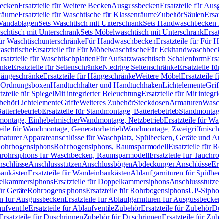
Becken
Ersatzteile für Weitere Becken
Ausgussbecken
Ersatzteile für Au
nräume
Ersatzteile für Waschtische für Klassenräume
Zubehör
Säulen
Ersa
andablagen
Sets Waschtisch mit Unterschrank
Sets Handwaschbecken 
aschtisch mit Unterschrank
Sets Möbelwaschtisch mit Unterschrank
Ersa
für Waschtischunterschränke
Für Handwaschbecken
Ersatzteile für Für
aschtische
Ersatzteile für Für Möbelwaschtische
Für Eckhandwaschbec
rsatzteile für Waschtischplatten
Für Aufsatzwaschtisch Schalenform
Ers
änke
Ersatzteile für Seitenschränke
Niedrige Seitenschränke
Ersatzteile f
ängeschränke
Ersatzteile für Hängeschränke
Weitere Möbel
Ersatzteile 
d Ordnungsboxen
Handtuchhalter und Handtuchhaken
Lichtelemente
Grif
tzteile für Spiegel
Mit integrierter Beleuchtung
Ersatzteile für Mit integr
behör
Lichtelemente
Griffe
Weiteres Zubehör
Steckdosen
Armaturen
Wasc
tteriebetrieb
Ersatzteile für Standmontage, Batteriebetrieb
Standmontage
dmontage, Einhebelmischer
Wandmontage, Netzbetrieb
Ersatzteile für W
teile für Wandmontage, Generatorbetrieb
Wandmontage, Zweigriffmisch
rmaturen
Apparateanschlüsse für Waschplatz, Spülbecken, Geräte und 
 Rohrbogensiphons
Rohrbogensiphons, Raumsparmodell
Ersatzteile für
rohrsiphons für Waschbecken, Raumsparmodell
Ersatzteile für Tauch
nschlüsse
Anschlussstutzen
Anschlussbögen
Abdeckungen
Anschlüsse
Er
aukästen
Ersatzteile für Wandeinbaukästen
Ablaufgarnituren für Spülb
elkammersiphons
Ersatzteile für Doppelkammersiphons
Anschlussstutz
für Geräte
Rohrbogensiphons
Ersatzteile für Rohrbogensiphons
UP-Sipho
en für Ausgussbecken
Ersatzteile für Ablaufgarnituren für Ausgussbecke
ufventile
Ersatzteile für Ablaufventile
Zubehör
Ersatzteile für Zubehör
D
Ersatzteile für Duschrinnen
Zubehör für Duschrinnen
Ersatzteile für Zu