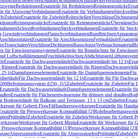
ehör
Rohrschellen
Verschlüsse
Dichtungen
Schutzdeckel
Verbrauchsmater
Abzweige
Reduktionen
Ersatzteile für Reduktionen
Reinigungsstücke
Ersat
ile für Abzweige
Verbindungen
Ersatzteile für Verbindungen
Steckverbi
ffe
Zubehör
Ersatzteile für Zubehör
Rohrschellen
Verschlüsse
Dichtungen
ktionen
Reinigungsstücke
Ersatzteile für Reinigungsstücke
Übergänge
So
bindungen
Schweißverbindungen
Steckverbindungen
Ersatzteile für Ste
für Gewindeverbindungen
Flanschverbindungen
Bundbüchsen
Apparatean
Anschlussstutzen
Ersatzteile für Anschlussstutzen
Fertigabläufe
Ersatzteil
len
Tragschalen
Verschlüsse
Dichtungen
Bauschutze
Verbrauchsmaterial
Br
tz für Entwässerungssysteme
Ersatzteile für Brandschutz für Entwässe
und Luftschalldämmung
Feuchtigkeitsschutz
Abdichtungen
Lüftungsvent
fe
Ersatzteile für Dachwassereinläufe
Dachwassereinläufe bis 12 l/s
Ersa
r Rinnen
Ersatzteile für Dachwassereinläufe für Rinnen
Dachwassereinläu
 25 l/s
Dampfsperrenelemente
Ersatzteile für Dampfsperrenelemente
Für 
tüberläufe
Für Dachwassereinläufe bis 12 l/s
Ersatzteile für Für Dachwass
–200
Befestigungssystem d250–315
Zubehör
Ersatzteile für Zubehör
Für 
Ersatzteile für Dachwassereinläufe
Dampfsperrenelemente
Ersatzteile 
raußen
Ersatzteile für Flächenentwässerung für drinnen und draußen
Bode
für Bodeneinläufe für Balkone und Terrassen, 13 x 13 cm
Zubehör
Ersatz
erkzeuge für Geberit FlowFit
Handpresswerkzeuge
Ersatzteile für Hand
Ersatzteile für Presswerkzeuge Kompatibilität [2]
Rohrbearbeitungswer
opfen
Prüfmittel
Zubehör
Ersatzteile für Zubehör
Werkzeuge für Geberit P
swerkzeuge
Werkzeuge für Geberit Mepla
Ersatzteile für Werkzeuge für 
ür Presswerkzeuge Kompatibilität [1]
Presswerkzeuge Kompatibilität [2]
E
zeuge
Abpressstopfen
Ersatzteile für Abpressstopfen
Prüfmittel
Zubehör
We