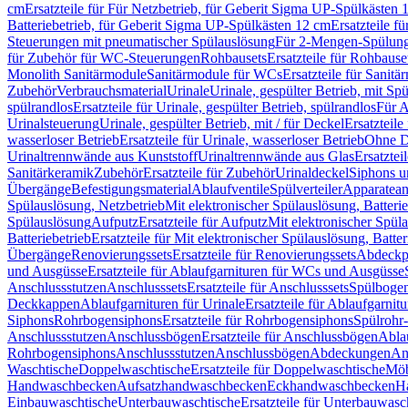
cm
Ersatzteile für Für Netzbetrieb, für Geberit Sigma UP-Spülkästen 
Batteriebetrieb, für Geberit Sigma UP-Spülkästen 12 cm
Ersatzteile f
Steuerungen mit pneumatischer Spülauslösung
Für 2-Mengen-Spülun
für Zubehör für WC-Steuerungen
Rohbausets
Ersatzteile für Rohbause
Monolith Sanitärmodule
Sanitärmodule für WCs
Ersatzteile für Sanit
Zubehör
Verbrauchsmaterial
Urinale
Urinale, gespülter Betrieb, mit Sp
spülrandlos
Ersatzteile für Urinale, gespülter Betrieb, spülrandlos
Für A
Urinalsteuerung
Urinale, gespülter Betrieb, mit / für Deckel
Ersatzteile
wasserloser Betrieb
Ersatzteile für Urinale, wasserloser Betrieb
Ohne D
Urinaltrennwände aus Kunststoff
Urinaltrennwände aus Glas
Ersatztei
Sanitärkeramik
Zubehör
Ersatzteile für Zubehör
Urinaldeckel
Siphons u
Übergänge
Befestigungsmaterial
Ablaufventile
Spülverteiler
Apparatean
Spülauslösung, Netzbetrieb
Mit elektronischer Spülauslösung, Batterie
Spülauslösung
Aufputz
Ersatzteile für Aufputz
Mit elektronischer Spül
Batteriebetrieb
Ersatzteile für Mit elektronischer Spülauslösung, Batter
Übergänge
Renovierungssets
Ersatzteile für Renovierungssets
Abdeckpl
und Ausgüsse
Ersatzteile für Ablaufgarnituren für WCs und Ausgüsse
Anschlussstutzen
Anschlusssets
Ersatzteile für Anschlusssets
Spülbogen
Deckkappen
Ablaufgarnituren für Urinale
Ersatzteile für Ablaufgarnitu
Siphons
Rohrbogensiphons
Ersatzteile für Rohrbogensiphons
Spülrohr
Anschlussstutzen
Anschlussbögen
Ersatzteile für Anschlussbögen
Ablau
Rohrbogensiphons
Anschlussstutzen
Anschlussbögen
Abdeckungen
An
Waschtische
Doppelwaschtische
Ersatzteile für Doppelwaschtische
Möb
Handwaschbecken
Aufsatzhandwaschbecken
Eckhandwaschbecken
H
Einbauwaschtische
Unterbauwaschtische
Ersatzteile für Unterbauwasc