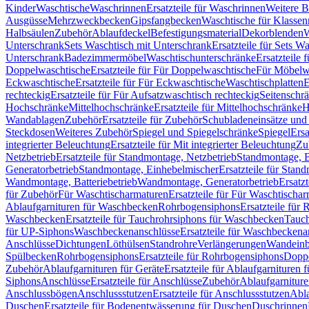
Kinder
Waschtische
Waschrinnen
Ersatzteile für Waschrinnen
Weitere 
Ausgüsse
Mehrzweckbecken
Gipsfangbecken
Waschtische für Klasse
Halbsäulen
Zubehör
Ablaufdeckel
Befestigungsmaterial
Dekorblenden
W
Unterschrank
Sets Waschtisch mit Unterschrank
Ersatzteile für Sets W
Unterschrank
Badezimmermöbel
Waschtischunterschränke
Ersatzteile 
Doppelwaschtische
Ersatzteile für Für Doppelwaschtische
Für Möbelw
Eckwaschtische
Ersatzteile für Für Eckwaschtische
Waschtischplatten
E
rechteckig
Ersatzteile für Für Aufsatzwaschtisch rechteckig
Seitenschr
Hochschränke
Mittelhochschränke
Ersatzteile für Mittelhochschränke
H
Wandablagen
Zubehör
Ersatzteile für Zubehör
Schubladeneinsätze un
Steckdosen
Weiteres Zubehör
Spiegel und Spiegelschränke
Spiegel
Ersa
integrierter Beleuchtung
Ersatzteile für Mit integrierter Beleuchtung
Zu
Netzbetrieb
Ersatzteile für Standmontage, Netzbetrieb
Standmontage, Ba
Generatorbetrieb
Standmontage, Einhebelmischer
Ersatzteile für Stan
Wandmontage, Batteriebetrieb
Wandmontage, Generatorbetrieb
Ersatz
für Zubehör
Für Waschtischarmaturen
Ersatzteile für Für Waschtischa
Ablaufgarnituren für Waschbecken
Rohrbogensiphons
Ersatzteile für
Waschbecken
Ersatzteile für Tauchrohrsiphons für Waschbecken
Tauch
für UP-Siphons
Waschbeckenanschlüsse
Ersatzteile für Waschbeckena
Anschlüsse
Dichtungen
Löthülsen
Standrohre
Verlängerungen
Wandeinb
Spülbecken
Rohrbogensiphons
Ersatzteile für Rohrbogensiphons
Dopp
Zubehör
Ablaufgarnituren für Geräte
Ersatzteile für Ablaufgarnituren 
Siphons
Anschlüsse
Ersatzteile für Anschlüsse
Zubehör
Ablaufgarnitur
Anschlussbögen
Anschlussstutzen
Ersatzteile für Anschlussstutzen
Abla
Duschen
Ersatzteile für Bodenentwässerung für Duschen
Duschrinnen