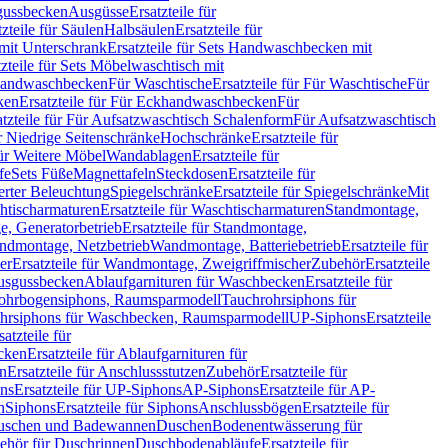
sgussbecken
Ausgüsse
Ersatzteile für
tzteile für Säulen
Halbsäulen
Ersatzteile für
mit Unterschrank
Ersatzteile für Sets Handwaschbecken mit
tzteile für Sets Möbelwaschtisch mit
 Handwaschbecken
Für Waschtische
Ersatzteile für Für Waschtische
Für
ken
Ersatzteile für Für Eckhandwaschbecken
Für
atzteile für Für Aufsatzwaschtisch Schalenform
Für Aufsatzwaschtisch
ür Niedrige Seitenschränke
Hochschränke
Ersatzteile für
für Weitere Möbel
Wandablagen
Ersatzteile für
fe
Sets Füße
Magnettafeln
Steckdosen
Ersatzteile für
ierter Beleuchtung
Spiegelschränke
Ersatzteile für Spiegelschränke
Mit
htischarmaturen
Ersatzteile für Waschtischarmaturen
Standmontage,
, Generatorbetrieb
Ersatzteile für Standmontage,
andmontage, Netzbetrieb
Wandmontage, Batteriebetrieb
Ersatzteile für
er
Ersatzteile für Wandmontage, Zweigriffmischer
Zubehör
Ersatzteile
Ausgussbecken
Ablaufgarnituren für Waschbecken
Ersatzteile für
 Rohrbogensiphons, Raumsparmodell
Tauchrohrsiphons für
rohrsiphons für Waschbecken, Raumsparmodell
UP-Siphons
Ersatzteile
satzteile für
ecken
Ersatzteile für Ablaufgarnituren für
en
Ersatzteile für Anschlussstutzen
Zubehör
Ersatzteile für
ns
Ersatzteile für UP-Siphons
AP-Siphons
Ersatzteile für AP-
n
Siphons
Ersatzteile für Siphons
Anschlussbögen
Ersatzteile für
uschen und Badewannen
Duschen
Bodenentwässerung für
behör für Duschrinnen
Duschbodenabläufe
Ersatzteile für