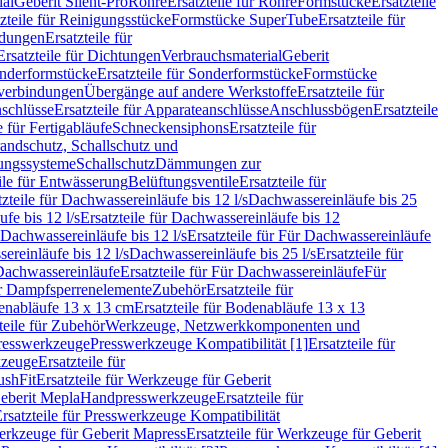
ial
Geberit Silent-Pro
Rohre
Ersatzteile für Rohre
Formstücke
Ersatzteile
zteile für Reinigungsstücke
Formstücke SuperTube
Ersatzteile für
ndungen
Ersatzteile für
Ersatzteile für Dichtungen
Verbrauchsmaterial
Geberit
nderformstücke
Ersatzteile für Sonderformstücke
Formstücke
ckverbindungen
Übergänge auf andere Werkstoffe
Ersatzteile für
schlüsse
Ersatzteile für Apparateanschlüsse
Anschlussbögen
Ersatzteile
e für Fertigabläufe
Schneckensiphons
Ersatzteile für
andschutz, Schallschutz und
rungssysteme
Schallschutz
Dämmungen zur
ile für Entwässerung
Belüftungsventile
Ersatzteile für
tzteile für Dachwassereinläufe bis 12 l/s
Dachwassereinläufe bis 25
fe bis 12 l/s
Ersatzteile für Dachwassereinläufe bis 12
Dachwassereinläufe bis 12 l/s
Ersatzteile für Für Dachwassereinläufe
ereinläufe bis 12 l/s
Dachwassereinläufe bis 25 l/s
Ersatzteile für
Dachwassereinläufe
Ersatzteile für Für Dachwassereinläufe
Für
für Dampfsperrenelemente
Zubehör
Ersatzteile für
nabläufe 13 x 13 cm
Ersatzteile für Bodenabläufe 13 x 13
teile für Zubehör
Werkzeuge, Netzwerkkomponenten und
presswerkzeuge
Presswerkzeuge Kompatibilität [1]
Ersatzteile für
kzeuge
Ersatzteile für
ushFit
Ersatzteile für Werkzeuge für Geberit
Geberit Mepla
Handpresswerkzeuge
Ersatzteile für
rsatzteile für Presswerkzeuge Kompatibilität
rkzeuge für Geberit Mapress
Ersatzteile für Werkzeuge für Geberit