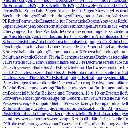
Anschlussbögen
Anschlussstutzen
Ersatzteile für Anschlussstutzen
Zub
für Formstücke
Bögen
Ersatzteile für Bögen
Abzweige
Ersatzteile für 
Formstücke SuperTube
Bögen
Ersatzteile für Bögen
Abzweige
Ersatzte
Steckverbindungen
Krallverbindungen
Übergänge auf andere Werksto
PE
Rohre
Formstücke
Ersatzteile für Formstücke
Bögen
Abzweige
Redu
SuperTube
Bögen
Sonderformstücke
Verbindungen
Ersatzteile für Ver
Übergänge auf andere Werkstoffe
Gewindeverbindungen
Ersatzteile 
für Anschlussbögen
Anschlussmuffen
Ersatzteile für Anschlussmuffen
Schneckensiphons
Zubehör
Rohrschellen
Befestigungen für Rohrschel
Feuchtigkeitsschutz
Brandschutz
Ersatzteile für Brandschutz
Brandschu
Körperschallentkopplung
Dämmungen zur Körperschallentkopplung 
Belüftungsventile
Geberit Pluvia Dachentwässerung
Dachwassereinläu
l/s
Ersatzteile für Dachwassereinläufe bis 25 l/s
Dachwassereinläufe fü
l/s
Dachwassereinläufe bis 25 l/s
Ersatzteile für Dachwassereinläufe bis
bis 12 l/s
Dachwassereinläufe bis 25 l/s
Notüberläufe
Ersatzteile für No
Dachwassereinläufe bis 25 l/s
Befestigungen
Befestigungssystem d40
Befestigungen
Konventionelle Dachentwässerung
Dachwassereinläufe
Zubehör
Bodenentwässerung
Flächenentwässerung für drinnen und d
cm
Bodeneinläufe für Balkone und Terrassen, 13 x 13 cm
Ersatzteile 
Software
Werkzeuge
Werkzeuge für Geberit FlowFit
Ersatzteile für W
Presswerkzeuge Kompatibilität [1]
Presswerkzeuge Kompatibilität [2]
Rohrbearbeitungswerkzeuge
Abpressstopfen
Ersatzteile für Abpressst
PushFit
Rohrbearbeitungswerkzeuge
Ersatzteile für Rohrbearbeitung
Handpresswerkzeuge
Presswerkzeuge Kompatibilität [1]
Ersatzteile f
[2]
Rohrbearbeitungswerkzeuge
Ersatzteile für Rohrbearbeitungswerk