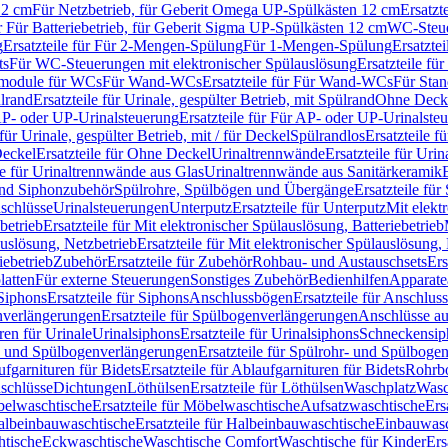
12 cm
Für Netzbetrieb, für Geberit Omega UP-Spülkästen 12 cm
Ersatzt
ür Für Batteriebetrieb, für Geberit Sigma UP-Spülkästen 12 cm
WC-Steue
g
Ersatzteile für Für 2-Mengen-Spülung
Für 1-Mengen-Spülung
Ersatzte
ts
Für WC-Steuerungen mit elektronischer Spülauslösung
Ersatzteile f
ärmodule für WCs
Für Wand-WCs
Ersatzteile für Für Wand-WCs
Für Sta
ülrand
Ersatzteile für Urinale, gespülter Betrieb, mit Spülrand
Ohne Deck
P- oder UP-Urinalsteuerung
Ersatzteile für Für AP- oder UP-Urinalste
 für Urinale, gespülter Betrieb, mit / für Deckel
Spülrandlos
Ersatzteile f
eckel
Ersatzteile für Ohne Deckel
Urinaltrennwände
Ersatzteile für Uri
le für Urinaltrennwände aus Glas
Urinaltrennwände aus Sanitärkeramik
nd Siphonzubehör
Spülrohre, Spülbögen und Übergänge
Ersatzteile fü
schlüsse
Urinalsteuerungen
Unterputz
Ersatzteile für Unterputz
Mit elekt
betrieb
Ersatzteile für Mit elektronischer Spülauslösung, Batteriebetrieb
auslösung, Netzbetrieb
Ersatzteile für Mit elektronischer Spülauslösung,
iebetrieb
Zubehör
Ersatzteile für Zubehör
Rohbau- und Austauschsets
Ers
atten
Für externe Steuerungen
Sonstiges Zubehör
Bedienhilfen
Apparate
Siphons
Ersatzteile für Siphons
Anschlussbögen
Ersatzteile für Anschlu
verlängerungen
Ersatzteile für Spülbogenverlängerungen
Anschlüsse a
ren für Urinale
Urinalsiphons
Ersatzteile für Urinalsiphons
Schneckensip
- und Spülbogenverlängerungen
Ersatzteile für Spülrohr- und Spülbog
fgarnituren für Bidets
Ersatzteile für Ablaufgarnituren für Bidets
Rohrb
schlüsse
Dichtungen
Löthülsen
Ersatzteile für Löthülsen
Waschplatz
Wasc
elwaschtische
Ersatzteile für Möbelwaschtische
Aufsatzwaschtische
Ers
albeinbauwaschtische
Ersatzteile für Halbeinbauwaschtische
Einbauwasc
htische
Eckwaschtische
Waschtische Comfort
Waschtische für Kinder
Ers