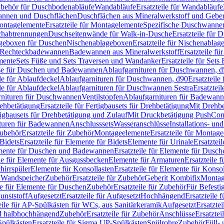
Zubehör für Duschbodenabläufe
Wandabläufe
Ersatzteile für Wandabläufe
wannen und Duschflächen
Duschflächen aus Mineralwerkstoff und Geberi
ntagelemente
Ersatzteile für Montagelemente
Spezifische Duschwanne
schabtrennungen
Duschseitenwände für Walk-in-Dusche
Ersatzteile für
lageboxen für Duschen
Nischenablageboxen
Ersatzteile für Nischenabla
ür Rechteckbadewannen
Badewannen aus Mineralwerkstoff
Ersatzteile f
mente
Sets Füße und Sets Traversen und Wandanker
Ersatzteile für Set
se für Duschen und Badewannen
Ablaufgarnituren für Duschwannen, 
ile für Ablaufdeckel
Ablaufgarnituren für Duschwannen, d90
Ersatzteil
ile für Ablaufdeckel
Ablaufgarnituren für Duschwannen Sestra
Ersatztei
rnituren für Duschwannen
Ventilstopfen
Ablaufgarnituren für Badewann
rehbetätigung
Ersatzteile für Fertigbausets für Drehbetätigung
Mit Drehbe
rtigbausets für Drehbetätigung und Zulauf
Mit Druckbetätigung PushCon
ituren für Badewannen
Anschlusssets
Wasseranschlüsse
Installations- un
ubehör
Ersatzteile für Zubehör
Montageelemente
Ersatzteile für Montag
Bidets
Ersatzteile für Elemente für Bidets
Elemente für Urinale
Ersatztei
mente für Duschen und Badewannen
Ersatzteile für Elemente für Dus
ile für Elemente für Ausgussbecken
Elemente für Armaturen
Ersatzteile 
hirrspüler
Elemente für Konsollasten
Ersatzteile für Elemente für Konso
r Wandspeicher
Zubehör
Ersatzteile für Zubehör
Geberit Kombifix
Montag
le für Elemente für Duschen
Zubehör
Ersatzteile für Zubehör
Für Befesti
unststoff
Aufgesetzt
Ersatzteile für Aufgesetzt
Hochhängend
Ersatzteile
eile für AP-Spülkästen für WCs, aus Sanitärkeramik
Aufgesetzt
Ersatztei
nd halbhochhängend
Zubehör
Ersatzteile für Zubehör
Anschlüsse
Ersatztei
pülkästen
Ersatzteile für Sigma UP-Spülkästen
Spülrohre
Zubehör
Füll- 