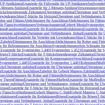
r UP-Spülkästen
Ersatzteile für Füllventile für UP-Spülkästen
Spülventile
-Mengen-Spülung
Ersatzteile für 2-Mengen-Spülung
Versorgungssyste
ücke
Innenliegende Zirkulation
Übergänge unlösbar
Übergänge und Verb
Gewindeanschluss
T-Stücke für Heizung
Übergänge und Verbindungen fü
hre und Fittings
Abdichtungen für Anschlüsse
Abdichtungen für Fitting
für Flanschverbindungen
Verbrauchsmaterial
Geberit Mepla
Systemrohr
tings
Kupplungen
Ersatzteile für Kupplungen
Reduktionen
Ersatzteile fü
Übergänge unlösbar
Übergänge und Verbindungen, lösbar
Ersatzteile fü
deanschluss
Ersatzteile für Verteiler mit Gewindeanschluss
T-Stücke für 
r Zubehör
Dämmungen für Anschlüsse
Abdichtungen für Rohre und Fitti
ile für Befestigungen für Anschlüsse
Systemdichtungen
Sets Schraube fü
1
Ersatzteile für Systemrohre 1.4401
Systemrohre 1.4521
Ersatzteile für
 Bögen
T-Stücke
Ersatzteile für T-Stücke
Innenliegende Zirkulation
Übergä
sbar
Kompensatoren
Ersatzteile für Kompensatoren
Verschlüsse
Ersatztei
Systemrohre 1.4401
Ersatzteile für Systemrohre 1.4401
Rohrnippel
Muff
ücke
Übergänge unlösbar
Ersatzteile für Übergänge unlösbar
Übergänge u
e
Ersatzteile für Anschlüsse
Zubehör für Geberit Mapress Edelstahl
Ersat
ings
Abdichtungen für Rohre und Fittings
Befestigungen für Anschlüsse
re Therm
Fittings
Ersatzteile für Fittings
Muffen
Ersatzteile für Muffen
Re
ergänge unlösbar
Übergänge und Verbindungen, lösbar
Ersatzteile für Ü
eizung
Ersatzteile für T-Stücke für Heizung
Anschlüsse für Heizung
Ersat
ür Flanschverbindungen
Geberit Mapress C-Stahl
Geberit Mapress C-Sta
eduktionen
Ersatzteile für Reduktionen
Bögen
Ersatzteile für Bögen
T-St
ergänge und Verbindungen, lösbar
Ersatzteile für Übergänge und Verb
eizung
Ersatzteile für T-Stücke für Heizung
Anschlüsse für Heizung
Ersat