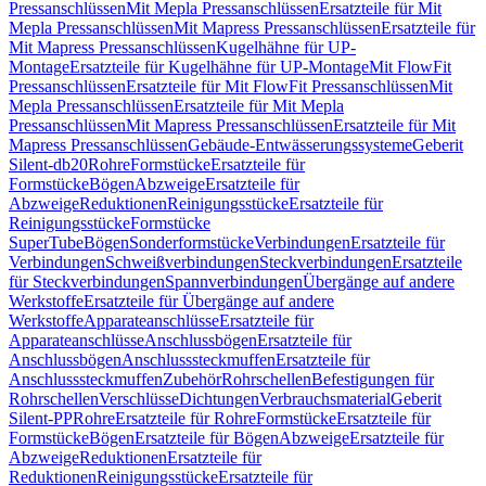
Pressanschlüssen
Mit Mepla Pressanschlüssen
Ersatzteile für Mit
Mepla Pressanschlüssen
Mit Mapress Pressanschlüssen
Ersatzteile für
Mit Mapress Pressanschlüssen
Kugelhähne für UP-
Montage
Ersatzteile für Kugelhähne für UP-Montage
Mit FlowFit
Pressanschlüssen
Ersatzteile für Mit FlowFit Pressanschlüssen
Mit
Mepla Pressanschlüssen
Ersatzteile für Mit Mepla
Pressanschlüssen
Mit Mapress Pressanschlüssen
Ersatzteile für Mit
Mapress Pressanschlüssen
Gebäude-Entwässerungssysteme
Geberit
Silent-db20
Rohre
Formstücke
Ersatzteile für
Formstücke
Bögen
Abzweige
Ersatzteile für
Abzweige
Reduktionen
Reinigungsstücke
Ersatzteile für
Reinigungsstücke
Formstücke
SuperTube
Bögen
Sonderformstücke
Verbindungen
Ersatzteile für
Verbindungen
Schweißverbindungen
Steckverbindungen
Ersatzteile
für Steckverbindungen
Spannverbindungen
Übergänge auf andere
Werkstoffe
Ersatzteile für Übergänge auf andere
Werkstoffe
Apparateanschlüsse
Ersatzteile für
Apparateanschlüsse
Anschlussbögen
Ersatzteile für
Anschlussbögen
Anschlusssteckmuffen
Ersatzteile für
Anschlusssteckmuffen
Zubehör
Rohrschellen
Befestigungen für
Rohrschellen
Verschlüsse
Dichtungen
Verbrauchsmaterial
Geberit
Silent-PP
Rohre
Ersatzteile für Rohre
Formstücke
Ersatzteile für
Formstücke
Bögen
Ersatzteile für Bögen
Abzweige
Ersatzteile für
Abzweige
Reduktionen
Ersatzteile für
Reduktionen
Reinigungsstücke
Ersatzteile für