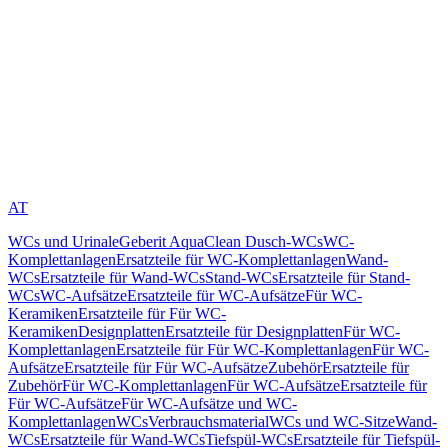
AT
WCs und Urinale
Geberit AquaClean Dusch-WCs
WC-
Komplettanlagen
Ersatzteile für WC-Komplettanlagen
Wand-
WCs
Ersatzteile für Wand-WCs
Stand-WCs
Ersatzteile für Stand-
WCs
WC-Aufsätze
Ersatzteile für WC-Aufsätze
Für WC-
Keramiken
Ersatzteile für Für WC-
Keramiken
Designplatten
Ersatzteile für Designplatten
Für WC-
Komplettanlagen
Ersatzteile für Für WC-Komplettanlagen
Für WC-
Aufsätze
Ersatzteile für Für WC-Aufsätze
Zubehör
Ersatzteile für
Zubehör
Für WC-Komplettanlagen
Für WC-Aufsätze
Ersatzteile für
Für WC-Aufsätze
Für WC-Aufsätze und WC-
Komplettanlagen
WCs
Verbrauchsmaterial
WCs und WC-Sitze
Wand-
WCs
Ersatzteile für Wand-WCs
Tiefspül-WCs
Ersatzteile für Tiefspül-