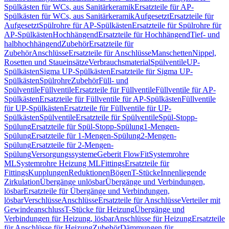
Spülkästen für WCs, aus Sanitärkeramik
Ersatzteile für AP-
Spülkästen für WCs, aus Sanitärkeramik
Aufgesetzt
Ersatzteile für
Aufgesetzt
Spülrohre für AP-Spülkästen
Ersatzteile für Spülrohre für
AP-Spülkästen
Hochhängend
Ersatzteile für Hochhängend
Tief- und
halbhochhängend
Zubehör
Ersatzteile für
Zubehör
Anschlüsse
Ersatzteile für Anschlüsse
Manschetten
Nippel,
Rosetten und Staueinsätze
Verbrauchsmaterial
Spülventile
UP-
Spülkästen
Sigma UP-Spülkästen
Ersatzteile für Sigma UP-
Spülkästen
Spülrohre
Zubehör
Füll- und
Spülventile
Füllventile
Ersatzteile für Füllventile
Füllventile für AP-
Spülkästen
Ersatzteile für Füllventile für AP-Spülkästen
Füllventile
für UP-Spülkästen
Ersatzteile für Füllventile für UP-
Spülkästen
Spülventile
Ersatzteile für Spülventile
Spül-Stopp-
Spülung
Ersatzteile für Spül-Stopp-Spülung
1-Mengen-
Spülung
Ersatzteile für 1-Mengen-Spülung
2-Mengen-
Spülung
Ersatzteile für 2-Mengen-
Spülung
Versorgungssysteme
Geberit FlowFit
Systemrohre
ML
Systemrohre Heizung ML
Fittings
Ersatzteile für
Fittings
Kupplungen
Reduktionen
Bögen
T-Stücke
Innenliegende
Zirkulation
Übergänge unlösbar
Übergänge und Verbindungen,
lösbar
Ersatzteile für Übergänge und Verbindungen,
lösbar
Verschlüsse
Anschlüsse
Ersatzteile für Anschlüsse
Verteiler mit
Gewindeanschluss
T-Stücke für Heizung
Übergänge und
Verbindungen für Heizung, lösbar
Anschlüsse für Heizung
Ersatzteile
für Anschlüsse für Heizung
Zubehör
Dämmungen für