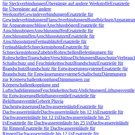
für Steckverbindungen
Übergänge auf andere Werkstoffe
Ersatzteile
für Übergänge auf andere
Werkstoffe
Gewindeverbindungen
Ersatzteile für
Gewindeverbindungen
Flanschverbindungen
Bundbüchsen
Apparatean
für Apparateanschlüsse
Anschlussbögen
Ersatzteile für
Anschlussbögen
Anschlussmuffen
Ersatzteile für
Anschlussmuffen
Anschlussstutzen
Ersatzteile für
Anschlussstutzen
Fertigabläufe
Ersatzteile für
Fertigabläufe
Schneckensiphons
Ersatzteile für
Schneckensiphons
Zubehör
Rohrschellen
Befestigungen für
Rohrschellen
Tragschalen
Verschlüsse
Dichtungen
Bauschutze
Verbrauc
Schallschutz und Feuchtigkeitsschutz
Brandschutz
Ersatzteile für
Brandschutz
Brandschutz für Entwässerungssysteme
Ersatzteile für
Brandschutz für Entwässerungssysteme
Schallschutz
Dämmungen
zur Körperschallentkopplung
Dämmungen zur
Körperschallentkopplung und
Luftschalldämmung
Feuchtigkeitsschutz
Abdichtungen
Lüftungsventile
für Entwässerung
Belüftungsventile
Ersatzteile für
Belüftungsventile
Geberit Pluvia
Dachentwässerung
Dachwassereinläufe
Ersatzteile für
Dachwassereinläufe
Dachwassereinläufe bis 12 l/s
Ersatzteile für
Dachwassereinläufe bis 12 l/s
Dachwassereinläufe bis 25
l/s
Ersatzteile für Dachwassereinläufe bis 25 l/s
Dachwassereinläufe
für Rinnen
Ersatzteile für Dachwassereinläufe für
Rinnen
Dachwassereinläufe bis 12 l/s
Ersatzteile für