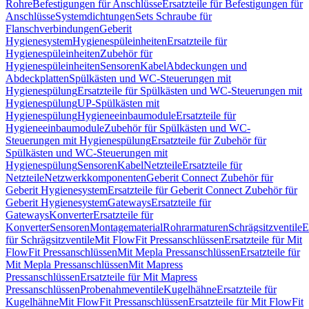
Rohre
Befestigungen für Anschlüsse
Ersatzteile für Befestigungen für
Anschlüsse
Systemdichtungen
Sets Schraube für
Flanschverbindungen
Geberit
Hygienesystem
Hygienespüleinheiten
Ersatzteile für
Hygienespüleinheiten
Zubehör für
Hygienespüleinheiten
Sensoren
Kabel
Abdeckungen und
Abdeckplatten
Spülkästen und WC-Steuerungen mit
Hygienespülung
Ersatzteile für Spülkästen und WC-Steuerungen mit
Hygienespülung
UP-Spülkästen mit
Hygienespülung
Hygieneeinbaumodule
Ersatzteile für
Hygieneeinbaumodule
Zubehör für Spülkästen und WC-
Steuerungen mit Hygienespülung
Ersatzteile für Zubehör für
Spülkästen und WC-Steuerungen mit
Hygienespülung
Sensoren
Kabel
Netzteile
Ersatzteile für
Netzteile
Netzwerkkomponenten
Geberit Connect Zubehör für
Geberit Hygienesystem
Ersatzteile für Geberit Connect Zubehör für
Geberit Hygienesystem
Gateways
Ersatzteile für
Gateways
Konverter
Ersatzteile für
Konverter
Sensoren
Montagematerial
Rohrarmaturen
Schrägsitzventile
E
für Schrägsitzventile
Mit FlowFit Pressanschlüssen
Ersatzteile für Mit
FlowFit Pressanschlüssen
Mit Mepla Pressanschlüssen
Ersatzteile für
Mit Mepla Pressanschlüssen
Mit Mapress
Pressanschlüssen
Ersatzteile für Mit Mapress
Pressanschlüssen
Probenahmeventile
Kugelhähne
Ersatzteile für
Kugelhähne
Mit FlowFit Pressanschlüssen
Ersatzteile für Mit FlowFit