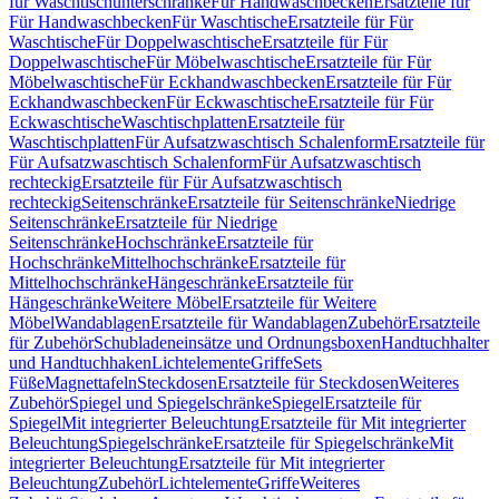
für Waschtischunterschränke
Für Handwaschbecken
Ersatzteile für
Für Handwaschbecken
Für Waschtische
Ersatzteile für Für
Waschtische
Für Doppelwaschtische
Ersatzteile für Für
Doppelwaschtische
Für Möbelwaschtische
Ersatzteile für Für
Möbelwaschtische
Für Eckhandwaschbecken
Ersatzteile für Für
Eckhandwaschbecken
Für Eckwaschtische
Ersatzteile für Für
Eckwaschtische
Waschtischplatten
Ersatzteile für
Waschtischplatten
Für Aufsatzwaschtisch Schalenform
Ersatzteile für
Für Aufsatzwaschtisch Schalenform
Für Aufsatzwaschtisch
rechteckig
Ersatzteile für Für Aufsatzwaschtisch
rechteckig
Seitenschränke
Ersatzteile für Seitenschränke
Niedrige
Seitenschränke
Ersatzteile für Niedrige
Seitenschränke
Hochschränke
Ersatzteile für
Hochschränke
Mittelhochschränke
Ersatzteile für
Mittelhochschränke
Hängeschränke
Ersatzteile für
Hängeschränke
Weitere Möbel
Ersatzteile für Weitere
Möbel
Wandablagen
Ersatzteile für Wandablagen
Zubehör
Ersatzteile
für Zubehör
Schubladeneinsätze und Ordnungsboxen
Handtuchhalter
und Handtuchhaken
Lichtelemente
Griffe
Sets
Füße
Magnettafeln
Steckdosen
Ersatzteile für Steckdosen
Weiteres
Zubehör
Spiegel und Spiegelschränke
Spiegel
Ersatzteile für
Spiegel
Mit integrierter Beleuchtung
Ersatzteile für Mit integrierter
Beleuchtung
Spiegelschränke
Ersatzteile für Spiegelschränke
Mit
integrierter Beleuchtung
Ersatzteile für Mit integrierter
Beleuchtung
Zubehör
Lichtelemente
Griffe
Weiteres