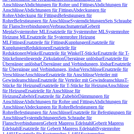
Anschlüsse
Abdichtungen für Rohre und Fittings
Abdichtungen für
Anschlüsse
Abdichtungen für Fittings
Abdeckungen für
Rohre
Abdeckung für Fittings
Befestigungen für
Rohre
Befestigungen für Anschlüsse
Systemdichtungen
Sets Schraube
für Flanschverbindungen
Verbrauchsmaterial
Geberit
Mepla
Systemrohre ML
Ersatzteile für Systemrohre ML
Systemrohre
Heizung ML
Ersatzteile für Systemrohre Heizung
ML
Fittings
Ersatzteile für Fittings
Kupplungen
Ersatzteile für
Kupplungen
Reduktionen
Ersatzteile für
Reduktionen
Winkel
Ersatzteile für Winkel
T-Stücke
Ersatzteile für T-
Stücke
Innenliegende Zirkulation
Übergänge unlösbar
Ersatzteile für
Übergänge unlösbar
Übergänge und Verbindungen, lösbar
Ersatzteile
für Übergänge und Verbindungen, lösbar
Verschlüsse
Ersatzteile für
Verschlüsse
Anschlüsse
Ersatzteile für Anschlüsse
Verteiler mit
Gewindeanschluss
Ersatzteile für Verteiler mit Gewindeanschluss
T-
Stücke für Heizung
Ersatzteile für T-Stücke für Heizung
Anschlüsse
für Heizung
Ersatzteile für Anschlüsse für
Heizung
Zubehör
Ersatzteile für Zubehör
Dämmungen für
Anschlüsse
Abdichtungen für Rohre und Fittings
Abdichtungen für
Anschlüsse
Abdeckungen für Rohre
Befestigungen für
Rohre
Befestigungen für Anschlüsse
Ersatzteile für Befestigungen für
Anschlüsse
Systemdichtungen
Sets Schraube für
Flanschverbindungen
Geberit Mapress Edelstahl
Geberit Mapress
Edelstahl
Ersatzteile für Geberit Mapress Edelstahl
Systemrohre
1.4401
Ersatzteile für Systemrohre 1.4401
Systemrohre