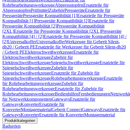
Rohrbearbeitungswerkzeuge
Abpressstopfen
Ersatzteile für
Abpressstopfen
Prüfmittel
Zubehör
Pressgeräte
Ersatzteile für
Pressgeräte
Pressgeräte Kompatibilität [1]
Ersatzteile für Pressgeräte
Kompatibilität [1]
Pressgeräte Kompatibilität [2]
Ersatzteile für
Pressgeräte Kompatibilität [2]
Pressgeräte Kompatibilität
[2XL]
Ersatzteile für Pressgeräte Kompatibilität [2XL]
Pressgeräte
Kompatibilität [4] / [2]
Ersatzteile für Pressgeräte Kompatibilität [4] /
[2]
Universalkoffer
Universalkoffer
Werkzeuge für Geberit Silent-
db20 / Geberit PE
Ersatzteile für Werkzeuge für Geberit Silent-db20
/ Geberit PE
Elektroschweißwerkzeuge
Ersatzteile für
Elektroschweißwerkzeuge
Zubehör für
Elektroschweißwerkzeuge
Spiegelschweißwerkzeuge
Ersatzteile für
Spiegelschweißwerkzeuge
Zubehör für
Spiegelschweißwerkzeuge
Ersatzteile für Zubehör für
Spiegelschweißwerkzeuge
Rohrbearbeitungswerkzeuge
Ersatzteile
für Rohrbearbeitungswerkzeuge
Zubehör für
Rohrbearbeitungswerkzeuge
Ersatzteile für Zubehör für
Rohrbearbeitungswerkzeuge
Bedienhilfen
Fernbedienungen
Netzwerk
für Netzwerkkomponenten
Gateways
Ersatzteile für
Gateways
Konverter
Ersatzteile für
Konverter
Montagematerial
Geberit Connect
Gateways
Ersatzteile für
Gateways
Konverter
Ersatzteile für Konverter
Montagematerial
Produktkategorien
Badserien