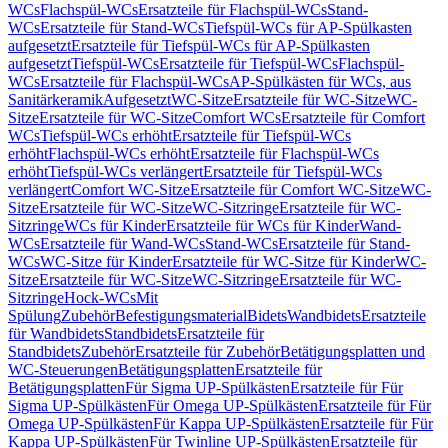
WCs
Flachspül-WCs
Ersatzteile für Flachspül-WCs
Stand-
WCs
Ersatzteile für Stand-WCs
Tiefspül-WCs für AP-Spülkasten
aufgesetzt
Ersatzteile für Tiefspül-WCs für AP-Spülkasten
aufgesetzt
Tiefspül-WCs
Ersatzteile für Tiefspül-WCs
Flachspül-
WCs
Ersatzteile für Flachspül-WCs
AP-Spülkästen für WCs, aus
Sanitärkeramik
Aufgesetzt
WC-Sitze
Ersatzteile für WC-Sitze
WC-
Sitze
Ersatzteile für WC-Sitze
Comfort WCs
Ersatzteile für Comfort
WCs
Tiefspül-WCs erhöht
Ersatzteile für Tiefspül-WCs
erhöht
Flachspül-WCs erhöht
Ersatzteile für Flachspül-WCs
erhöht
Tiefspül-WCs verlängert
Ersatzteile für Tiefspül-WCs
verlängert
Comfort WC-Sitze
Ersatzteile für Comfort WC-Sitze
WC-
Sitze
Ersatzteile für WC-Sitze
WC-Sitzringe
Ersatzteile für WC-
Sitzringe
WCs für Kinder
Ersatzteile für WCs für Kinder
Wand-
WCs
Ersatzteile für Wand-WCs
Stand-WCs
Ersatzteile für Stand-
WCs
WC-Sitze für Kinder
Ersatzteile für WC-Sitze für Kinder
WC-
Sitze
Ersatzteile für WC-Sitze
WC-Sitzringe
Ersatzteile für WC-
Sitzringe
Hock-WCs
Mit
Spülung
Zubehör
Befestigungsmaterial
Bidets
Wandbidets
Ersatzteile
für Wandbidets
Standbidets
Ersatzteile für
Standbidets
Zubehör
Ersatzteile für Zubehör
Betätigungsplatten und
WC-Steuerungen
Betätigungsplatten
Ersatzteile für
Betätigungsplatten
Für Sigma UP-Spülkästen
Ersatzteile für Für
Sigma UP-Spülkästen
Für Omega UP-Spülkästen
Ersatzteile für Für
Omega UP-Spülkästen
Für Kappa UP-Spülkästen
Ersatzteile für Für
Kappa UP-Spülkästen
Für Twinline UP-Spülkästen
Ersatzteile für