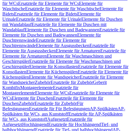
für WCs
Ersatzteile für Elemente für WCs
Elemente für
Waschtische
Ersatzteile für Elemente für Waschtische
Elemente für
Bidets
Ersatzteile für Elemente für Bidets
Elemente für
Urinale
Ersatzteile für Elemente für Urinale
Elemente für Duschen
mit Wandablauf
Ersatzteile für Elemente für Duschen mit
Wandablauf
Elemente für Duschen und Badewannen
Ersatzteile für
Elemente für Duschen und Badewannen
Elemente für
Duschtrennwände
Ersatzteile für Elemente für
Duschtrennwände
Elemente für Ausgussbecken
Ersatzteile für
Elemente für Ausgussbecken
Elemente für Armaturen
Ersatzteile für
Elemente für Armaturen
Elemente für Waschmaschinen und
Geschirrspüler
Ersatzteile für Elemente für Waschmaschinen und
Geschirrspüler
Elemente für Konsollasten
Ersatzteile für Elemente für
Konsollasten
Elemente für Küchenspülen
Ersatzteile für Elemente für
Küchenspülen
Elemente für Wandspeicher
Ersatzteile für Elemente
für Wandspeicher
Zubehör
Ersatzteile für Zubehör
Geberit
Kombifix
Montageelemente
Ersatzteile für
Montageelemente
Elemente für WCs
Ersatzteile für Elemente für
WCs
Elemente für Duschen
Ersatzteile für Elemente für
Duschen
Zubehör
Ersatzteile für Zubehör
Für
Befestigungen
Ersatzteile für Für Befestigungen
AP-Spülkästen
AP-
Spülkästen für WCs, aus Kunststoff
Ersatzteile für AP-Spülkästen
für WCs, aus Kunststoff
Aufgesetzt
Ersatzteile für
Aufgesetzt
Hochhängend
Ersatzteile für Hochhängend
Tief- und
halbhochhängend
Ersatzteile für Tief- und halbhochhängend
AP-