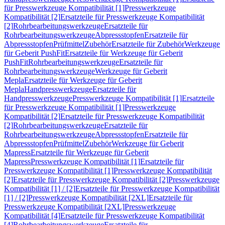
für Presswerkzeuge Kompatibilität [1]
Presswerkzeuge
Kompatibilität [2]
Ersatzteile für Presswerkzeuge Kompatibilität
[2]
Rohrbearbeitungswerkzeuge
Ersatzteile für
Rohrbearbeitungswerkzeuge
Abpressstopfen
Ersatzteile für
Abpressstopfen
Prüfmittel
Zubehör
Ersatzteile für Zubehör
Werkzeuge
für Geberit PushFit
Ersatzteile für Werkzeuge für Geberit
PushFit
Rohrbearbeitungswerkzeuge
Ersatzteile für
Rohrbearbeitungswerkzeuge
Werkzeuge für Geberit
Mepla
Ersatzteile für Werkzeuge für Geberit
Mepla
Handpresswerkzeuge
Ersatzteile für
Handpresswerkzeuge
Presswerkzeuge Kompatibilität [1]
Ersatzteile
für Presswerkzeuge Kompatibilität [1]
Presswerkzeuge
Kompatibilität [2]
Ersatzteile für Presswerkzeuge Kompatibilität
[2]
Rohrbearbeitungswerkzeuge
Ersatzteile für
Rohrbearbeitungswerkzeuge
Abpressstopfen
Ersatzteile für
Abpressstopfen
Prüfmittel
Zubehör
Werkzeuge für Geberit
Mapress
Ersatzteile für Werkzeuge für Geberit
Mapress
Presswerkzeuge Kompatibilität [1]
Ersatzteile für
Presswerkzeuge Kompatibilität [1]
Presswerkzeuge Kompatibilität
[2]
Ersatzteile für Presswerkzeuge Kompatibilität [2]
Presswerkzeuge
Kompatibilität [1] / [2]
Ersatzteile für Presswerkzeuge Kompatibilität
[1] / [2]
Presswerkzeuge Kompatibilität [2XL]
Ersatzteile für
Presswerkzeuge Kompatibilität [2XL]
Presswerkzeuge
Kompatibilität [4]
Ersatzteile für Presswerkzeuge Kompatibilität
[4]
Rohrbearbeitungswerkzeuge
Ersatzteile für