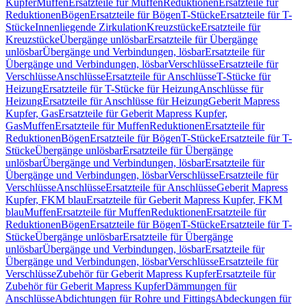
Kupfer
Muffen
Ersatzteile für Muffen
Reduktionen
Ersatzteile für
Reduktionen
Bögen
Ersatzteile für Bögen
T-Stücke
Ersatzteile für T-
Stücke
Innenliegende Zirkulation
Kreuzstücke
Ersatzteile für
Kreuzstücke
Übergänge unlösbar
Ersatzteile für Übergänge
unlösbar
Übergänge und Verbindungen, lösbar
Ersatzteile für
Übergänge und Verbindungen, lösbar
Verschlüsse
Ersatzteile für
Verschlüsse
Anschlüsse
Ersatzteile für Anschlüsse
T-Stücke für
Heizung
Ersatzteile für T-Stücke für Heizung
Anschlüsse für
Heizung
Ersatzteile für Anschlüsse für Heizung
Geberit Mapress
Kupfer, Gas
Ersatzteile für Geberit Mapress Kupfer,
Gas
Muffen
Ersatzteile für Muffen
Reduktionen
Ersatzteile für
Reduktionen
Bögen
Ersatzteile für Bögen
T-Stücke
Ersatzteile für T-
Stücke
Übergänge unlösbar
Ersatzteile für Übergänge
unlösbar
Übergänge und Verbindungen, lösbar
Ersatzteile für
Übergänge und Verbindungen, lösbar
Verschlüsse
Ersatzteile für
Verschlüsse
Anschlüsse
Ersatzteile für Anschlüsse
Geberit Mapress
Kupfer, FKM blau
Ersatzteile für Geberit Mapress Kupfer, FKM
blau
Muffen
Ersatzteile für Muffen
Reduktionen
Ersatzteile für
Reduktionen
Bögen
Ersatzteile für Bögen
T-Stücke
Ersatzteile für T-
Stücke
Übergänge unlösbar
Ersatzteile für Übergänge
unlösbar
Übergänge und Verbindungen, lösbar
Ersatzteile für
Übergänge und Verbindungen, lösbar
Verschlüsse
Ersatzteile für
Verschlüsse
Zubehör für Geberit Mapress Kupfer
Ersatzteile für
Zubehör für Geberit Mapress Kupfer
Dämmungen für
Anschlüsse
Abdichtungen für Rohre und Fittings
Abdeckungen für