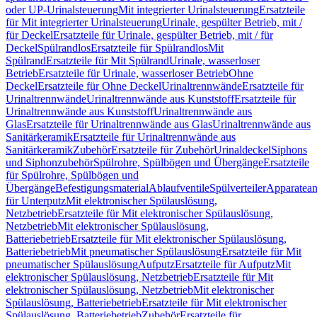
oder UP-Urinalsteuerung
Mit integrierter Urinalsteuerung
Ersatzteile
für Mit integrierter Urinalsteuerung
Urinale, gespülter Betrieb, mit /
für Deckel
Ersatzteile für Urinale, gespülter Betrieb, mit / für
Deckel
Spülrandlos
Ersatzteile für Spülrandlos
Mit
Spülrand
Ersatzteile für Mit Spülrand
Urinale, wasserloser
Betrieb
Ersatzteile für Urinale, wasserloser Betrieb
Ohne
Deckel
Ersatzteile für Ohne Deckel
Urinaltrennwände
Ersatzteile für
Urinaltrennwände
Urinaltrennwände aus Kunststoff
Ersatzteile für
Urinaltrennwände aus Kunststoff
Urinaltrennwände aus
Glas
Ersatzteile für Urinaltrennwände aus Glas
Urinaltrennwände aus
Sanitärkeramik
Ersatzteile für Urinaltrennwände aus
Sanitärkeramik
Zubehör
Ersatzteile für Zubehör
Urinaldeckel
Siphons
und Siphonzubehör
Spülrohre, Spülbögen und Übergänge
Ersatzteile
für Spülrohre, Spülbögen und
Übergänge
Befestigungsmaterial
Ablaufventile
Spülverteiler
Apparatean
für Unterputz
Mit elektronischer Spülauslösung,
Netzbetrieb
Ersatzteile für Mit elektronischer Spülauslösung,
Netzbetrieb
Mit elektronischer Spülauslösung,
Batteriebetrieb
Ersatzteile für Mit elektronischer Spülauslösung,
Batteriebetrieb
Mit pneumatischer Spülauslösung
Ersatzteile für Mit
pneumatischer Spülauslösung
Aufputz
Ersatzteile für Aufputz
Mit
elektronischer Spülauslösung, Netzbetrieb
Ersatzteile für Mit
elektronischer Spülauslösung, Netzbetrieb
Mit elektronischer
Spülauslösung, Batteriebetrieb
Ersatzteile für Mit elektronischer
Spülauslösung, Batteriebetrieb
Zubehör
Ersatzteile für