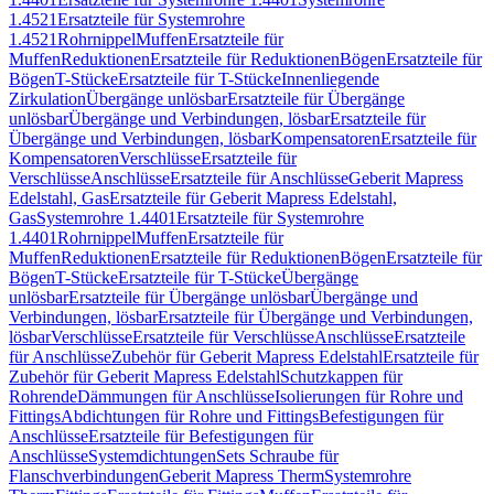
1.4521
Ersatzteile für Systemrohre
1.4521
Rohrnippel
Muffen
Ersatzteile für
Muffen
Reduktionen
Ersatzteile für Reduktionen
Bögen
Ersatzteile für
Bögen
T-Stücke
Ersatzteile für T-Stücke
Innenliegende
Zirkulation
Übergänge unlösbar
Ersatzteile für Übergänge
unlösbar
Übergänge und Verbindungen, lösbar
Ersatzteile für
Übergänge und Verbindungen, lösbar
Kompensatoren
Ersatzteile für
Kompensatoren
Verschlüsse
Ersatzteile für
Verschlüsse
Anschlüsse
Ersatzteile für Anschlüsse
Geberit Mapress
Edelstahl, Gas
Ersatzteile für Geberit Mapress Edelstahl,
Gas
Systemrohre 1.4401
Ersatzteile für Systemrohre
1.4401
Rohrnippel
Muffen
Ersatzteile für
Muffen
Reduktionen
Ersatzteile für Reduktionen
Bögen
Ersatzteile für
Bögen
T-Stücke
Ersatzteile für T-Stücke
Übergänge
unlösbar
Ersatzteile für Übergänge unlösbar
Übergänge und
Verbindungen, lösbar
Ersatzteile für Übergänge und Verbindungen,
lösbar
Verschlüsse
Ersatzteile für Verschlüsse
Anschlüsse
Ersatzteile
für Anschlüsse
Zubehör für Geberit Mapress Edelstahl
Ersatzteile für
Zubehör für Geberit Mapress Edelstahl
Schutzkappen für
Rohrende
Dämmungen für Anschlüsse
Isolierungen für Rohre und
Fittings
Abdichtungen für Rohre und Fittings
Befestigungen für
Anschlüsse
Ersatzteile für Befestigungen für
Anschlüsse
Systemdichtungen
Sets Schraube für
Flanschverbindungen
Geberit Mapress Therm
Systemrohre