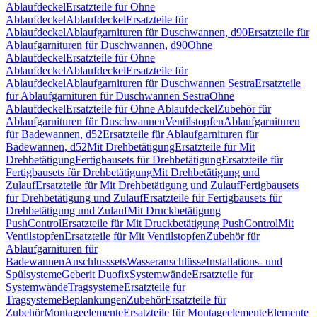
Ablaufdeckel
Ersatzteile für Ohne
Ablaufdeckel
Ablaufdeckel
Ersatzteile für
Ablaufdeckel
Ablaufgarnituren für Duschwannen, d90
Ersatzteile für
Ablaufgarnituren für Duschwannen, d90
Ohne
Ablaufdeckel
Ersatzteile für Ohne
Ablaufdeckel
Ablaufdeckel
Ersatzteile für
Ablaufdeckel
Ablaufgarnituren für Duschwannen Sestra
Ersatzteile
für Ablaufgarnituren für Duschwannen Sestra
Ohne
Ablaufdeckel
Ersatzteile für Ohne Ablaufdeckel
Zubehör für
Ablaufgarnituren für Duschwannen
Ventilstopfen
Ablaufgarnituren
für Badewannen, d52
Ersatzteile für Ablaufgarnituren für
Badewannen, d52
Mit Drehbetätigung
Ersatzteile für Mit
Drehbetätigung
Fertigbausets für Drehbetätigung
Ersatzteile für
Fertigbausets für Drehbetätigung
Mit Drehbetätigung und
Zulauf
Ersatzteile für Mit Drehbetätigung und Zulauf
Fertigbausets
für Drehbetätigung und Zulauf
Ersatzteile für Fertigbausets für
Drehbetätigung und Zulauf
Mit Druckbetätigung
PushControl
Ersatzteile für Mit Druckbetätigung PushControl
Mit
Ventilstopfen
Ersatzteile für Mit Ventilstopfen
Zubehör für
Ablaufgarnituren für
Badewannen
Anschlusssets
Wasseranschlüsse
Installations- und
Spülsysteme
Geberit Duofix
Systemwände
Ersatzteile für
Systemwände
Tragsysteme
Ersatzteile für
Tragsysteme
Beplankungen
Zubehör
Ersatzteile für
Zubehör
Montageelemente
Ersatzteile für Montageelemente
Elemente