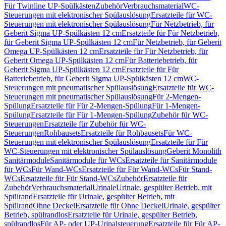
Für Twinline UP-Spülkästen
Zubehör
Verbrauchsmaterial
WC-
Steuerungen mit elektronischer Spülauslösung
Ersatzteile für WC-
Steuerungen mit elektronischer Spülauslösung
Für Netzbetrieb, für
Geberit Sigma UP-Spülkästen 12 cm
Ersatzteile für Für Netzbetrieb,
für Geberit Sigma UP-Spülkästen 12 cm
Für Netzbetrieb, für Geberit
Omega UP-Spülkästen 12 cm
Ersatzteile für Für Netzbetrieb, für
Geberit Omega UP-Spülkästen 12 cm
Für Batteriebetrieb, für
Geberit Sigma UP-Spülkästen 12 cm
Ersatzteile für Für
Batteriebetrieb, für Geberit Sigma UP-Spülkästen 12 cm
WC-
Steuerungen mit pneumatischer Spülauslösung
Ersatzteile für WC-
Steuerungen mit pneumatischer Spülauslösung
Für 2-Mengen-
Spülung
Ersatzteile für Für 2-Mengen-Spülung
Für 1-Mengen-
Spülung
Ersatzteile für Für 1-Mengen-Spülung
Zubehör für WC-
Steuerungen
Ersatzteile für Zubehör für WC-
Steuerungen
Rohbausets
Ersatzteile für Rohbausets
Für WC-
Steuerungen mit elektronischer Spülauslösung
Ersatzteile für Für
WC-Steuerungen mit elektronischer Spülauslösung
Geberit Monolith
Sanitärmodule
Sanitärmodule für WCs
Ersatzteile für Sanitärmodule
für WCs
Für Wand-WCs
Ersatzteile für Für Wand-WCs
Für Stand-
WCs
Ersatzteile für Für Stand-WCs
Zubehör
Ersatzteile für
Zubehör
Verbrauchsmaterial
Urinale
Urinale, gespülter Betrieb, mit
Spülrand
Ersatzteile für Urinale, gespülter Betrieb, mit
Spülrand
Ohne Deckel
Ersatzteile für Ohne Deckel
Urinale, gespülter
Betrieb, spülrandlos
Ersatzteile für Urinale, gespülter Betrieb,
spülrandlos
Für AP- oder UP-Urinalsteuerung
Ersatzteile für Für AP-