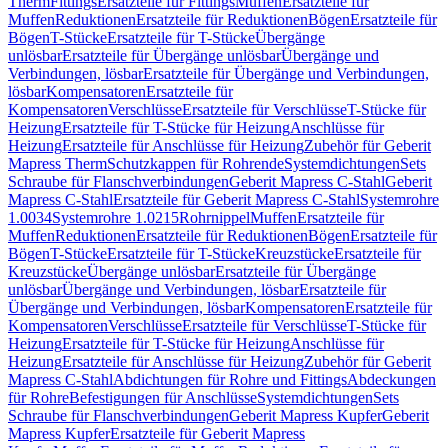
Therm
Fittings
Ersatzteile für Fittings
Muffen
Ersatzteile für
Muffen
Reduktionen
Ersatzteile für Reduktionen
Bögen
Ersatzteile für
Bögen
T-Stücke
Ersatzteile für T-Stücke
Übergänge
unlösbar
Ersatzteile für Übergänge unlösbar
Übergänge und
Verbindungen, lösbar
Ersatzteile für Übergänge und Verbindungen,
lösbar
Kompensatoren
Ersatzteile für
Kompensatoren
Verschlüsse
Ersatzteile für Verschlüsse
T-Stücke für
Heizung
Ersatzteile für T-Stücke für Heizung
Anschlüsse für
Heizung
Ersatzteile für Anschlüsse für Heizung
Zubehör für Geberit
Mapress Therm
Schutzkappen für Rohrende
Systemdichtungen
Sets
Schraube für Flanschverbindungen
Geberit Mapress C-Stahl
Geberit
Mapress C-Stahl
Ersatzteile für Geberit Mapress C-Stahl
Systemrohre
1.0034
Systemrohre 1.0215
Rohrnippel
Muffen
Ersatzteile für
Muffen
Reduktionen
Ersatzteile für Reduktionen
Bögen
Ersatzteile für
Bögen
T-Stücke
Ersatzteile für T-Stücke
Kreuzstücke
Ersatzteile für
Kreuzstücke
Übergänge unlösbar
Ersatzteile für Übergänge
unlösbar
Übergänge und Verbindungen, lösbar
Ersatzteile für
Übergänge und Verbindungen, lösbar
Kompensatoren
Ersatzteile für
Kompensatoren
Verschlüsse
Ersatzteile für Verschlüsse
T-Stücke für
Heizung
Ersatzteile für T-Stücke für Heizung
Anschlüsse für
Heizung
Ersatzteile für Anschlüsse für Heizung
Zubehör für Geberit
Mapress C-Stahl
Abdichtungen für Rohre und Fittings
Abdeckungen
für Rohre
Befestigungen für Anschlüsse
Systemdichtungen
Sets
Schraube für Flanschverbindungen
Geberit Mapress Kupfer
Geberit
Mapress Kupfer
Ersatzteile für Geberit Mapress