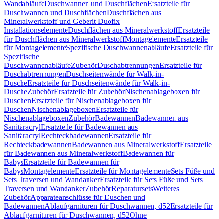
Wandabläufe
Duschwannen und Duschflächen
Ersatzteile für
Duschwannen und Duschflächen
Duschflächen aus
Mineralwerkstoff und Geberit Duofix
Installationselemente
Duschflächen aus Mineralwerkstoff
Ersatzteile
für Duschflächen aus Mineralwerkstoff
Montagelemente
Ersatzteile
für Montagelemente
Spezifische Duschwannenabläufe
Ersatzteile für
Spezifische
Duschwannenabläufe
Zubehör
Duschabtrennungen
Ersatzteile für
Duschabtrennungen
Duschseitenwände für Walk-in-
Dusche
Ersatzteile für Duschseitenwände für Walk-in-
Dusche
Zubehör
Ersatzteile für Zubehör
Nischenablageboxen für
Duschen
Ersatzteile für Nischenablageboxen für
Duschen
Nischenablageboxen
Ersatzteile für
Nischenablageboxen
Zubehör
Badewannen
Badewannen aus
Sanitäracryl
Ersatzteile für Badewannen aus
Sanitäracryl
Rechteckbadewannen
Ersatzteile für
Rechteckbadewannen
Badewannen aus Mineralwerkstoff
Ersatzteile
für Badewannen aus Mineralwerkstoff
Badewannen für
Babys
Ersatzteile für Badewannen für
Babys
Montagelemente
Ersatzteile für Montagelemente
Sets Füße und
Sets Traversen und Wandanker
Ersatzteile für Sets Füße und Sets
Traversen und Wandanker
Zubehör
Reparatursets
Weiteres
Zubehör
Apparateanschlüsse für Duschen und
Badewannen
Ablaufgarnituren für Duschwannen, d52
Ersatzteile für
Ablaufgarnituren für Duschwannen, d52
Ohne