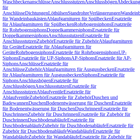
Waschbeckenanschlüsse
Anschlussstutzen
Anschlussbögen
Abdeckung
für
Anschlüsse
Dichtungen
Löthülsen
Standrohre
Verlängerungen
Wandeinb
für Wandeinbaukästen
Ablaufgarnituren für Spülbecken
Ersatzteile
für Ablaufgarnituren für Spülbecken
Rohrbogensiphons
Ersatzteile
für Rohrbogensiphons
Doppelkammersiphons
Ersatzteile für
Doppelkammersiphons
Anschlussstutzen
Ersatzteile für
Anschlussstutzen
Zubehör
Ersatzteile für Zubehör
Ablaufgarnituren
für Geräte
Ersatzteile für Ablaufgarnituren für
Geräte
Rohrbogensiphons
Ersatzteile für Rohrbogensiphons
UP-
Siphons
Ersatzteile für UP-Siphons
AP-Siphons
Ersatzteile für AP-
Siphons
Anschlüsse
Ersatzteile für
Anschlüsse
Zubehör
Ablaufgarnituren für Ausgussbecken
Ersatzteile
für Ablaufgarnituren für Ausgussbecken
Siphons
Ersatzteile für
Siphons
Anschlussbögen
Ersatzteile für
Anschlussbögen
Anschlussstutzen
Ersatzteile für
Anschlussstutzen
Ablaufventile
Ersatzteile für
Ablaufventile
Zubehör
Ersatzteile für Zubehör
Duschen und
Badewannen
Duschen
Bodenentwässerung für Duschen
Ersatzteile
für Bodenentwässerung für Duschen
Duschrinnen
Ersatzteile für
Duschrinnen
Zubehör für Duschrinnen
Ersatzteile für Zubehör für
Duschrinnen
Duschbodenabläufe
Ersatzteile für
Duschbodenabläufe
Zubehör für Duschbodenabläufe
Ersatzteile für
Zubehör für Duschbodenabläufe
Wandabläufe
Ersatzteile für
Wandabläufe
Zubehör für Wandabläufe
Ersatzteile für Zubehör für