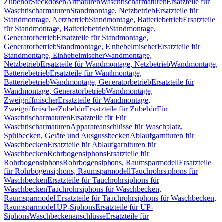
Zubehör
Steckdosen
Armaturen
Waschtischarmaturen
Ersatzteile für
Waschtischarmaturen
Standmontage, Netzbetrieb
Ersatzteile für
Standmontage, Netzbetrieb
Standmontage, Batteriebetrieb
Ersatzteile
für Standmontage, Batteriebetrieb
Standmontage,
Generatorbetrieb
Ersatzteile für Standmontage,
Generatorbetrieb
Standmontage, Einhebelmischer
Ersatzteile für
Standmontage, Einhebelmischer
Wandmontage,
Netzbetrieb
Ersatzteile für Wandmontage, Netzbetrieb
Wandmontage,
Batteriebetrieb
Ersatzteile für Wandmontage,
Batteriebetrieb
Wandmontage, Generatorbetrieb
Ersatzteile für
Wandmontage, Generatorbetrieb
Wandmontage,
Zweigriffmischer
Ersatzteile für Wandmontage,
Zweigriffmischer
Zubehör
Ersatzteile für Zubehör
Für
Waschtischarmaturen
Ersatzteile für Für
Waschtischarmaturen
Apparateanschlüsse für Waschplatz,
Spülbecken, Geräte und Ausgussbecken
Ablaufgarnituren für
Waschbecken
Ersatzteile für Ablaufgarnituren für
Waschbecken
Rohrbogensiphons
Ersatzteile für
Rohrbogensiphons
Rohrbogensiphons, Raumsparmodell
Ersatzteile
für Rohrbogensiphons, Raumsparmodell
Tauchrohrsiphons für
Waschbecken
Ersatzteile für Tauchrohrsiphons für
Waschbecken
Tauchrohrsiphons für Waschbecken,
Raumsparmodell
Ersatzteile für Tauchrohrsiphons für Waschbecken,
Raumsparmodell
UP-Siphons
Ersatzteile für UP-
Siphons
Waschbeckenanschlüsse
Ersatzteile für