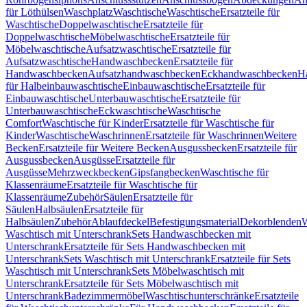
für Löthülsen
Waschplatz
Waschtische
Waschtische
Ersatzteile für
Waschtische
Doppelwaschtische
Ersatzteile für
Doppelwaschtische
Möbelwaschtische
Ersatzteile für
Möbelwaschtische
Aufsatzwaschtische
Ersatzteile für
Aufsatzwaschtische
Handwaschbecken
Ersatzteile für
Handwaschbecken
Aufsatzhandwaschbecken
Eckhandwaschbecken
H
für Halbeinbauwaschtische
Einbauwaschtische
Ersatzteile für
Einbauwaschtische
Unterbauwaschtische
Ersatzteile für
Unterbauwaschtische
Eckwaschtische
Waschtische
Comfort
Waschtische für Kinder
Ersatzteile für Waschtische für
Kinder
Waschtische
Waschrinnen
Ersatzteile für Waschrinnen
Weitere
Becken
Ersatzteile für Weitere Becken
Ausgussbecken
Ersatzteile für
Ausgussbecken
Ausgüsse
Ersatzteile für
Ausgüsse
Mehrzweckbecken
Gipsfangbecken
Waschtische für
Klassenräume
Ersatzteile für Waschtische für
Klassenräume
Zubehör
Säulen
Ersatzteile für
Säulen
Halbsäulen
Ersatzteile für
Halbsäulen
Zubehör
Ablaufdeckel
Befestigungsmaterial
Dekorblenden
W
Waschtisch mit Unterschrank
Sets Handwaschbecken mit
Unterschrank
Ersatzteile für Sets Handwaschbecken mit
Unterschrank
Sets Waschtisch mit Unterschrank
Ersatzteile für Sets
Waschtisch mit Unterschrank
Sets Möbelwaschtisch mit
Unterschrank
Ersatzteile für Sets Möbelwaschtisch mit
Unterschrank
Badezimmermöbel
Waschtischunterschränke
Ersatzteile