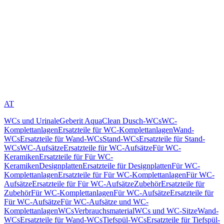
AT
WCs und Urinale
Geberit AquaClean Dusch-WCs
WC-
Komplettanlagen
Ersatzteile für WC-Komplettanlagen
Wand-
WCs
Ersatzteile für Wand-WCs
Stand-WCs
Ersatzteile für Stand-
WCs
WC-Aufsätze
Ersatzteile für WC-Aufsätze
Für WC-
Keramiken
Ersatzteile für Für WC-
Keramiken
Designplatten
Ersatzteile für Designplatten
Für WC-
Komplettanlagen
Ersatzteile für Für WC-Komplettanlagen
Für WC-
Aufsätze
Ersatzteile für Für WC-Aufsätze
Zubehör
Ersatzteile für
Zubehör
Für WC-Komplettanlagen
Für WC-Aufsätze
Ersatzteile für
Für WC-Aufsätze
Für WC-Aufsätze und WC-
Komplettanlagen
WCs
Verbrauchsmaterial
WCs und WC-Sitze
Wand-
WCs
Ersatzteile für Wand-WCs
Tiefspül-WCs
Ersatzteile für Tiefspül-