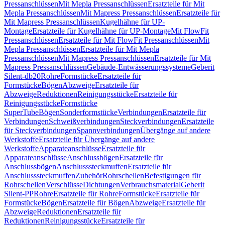
Pressanschlüssen
Mit Mepla Pressanschlüssen
Ersatzteile für Mit
Mepla Pressanschlüssen
Mit Mapress Pressanschlüssen
Ersatzteile für
Mit Mapress Pressanschlüssen
Kugelhähne für UP-
Montage
Ersatzteile für Kugelhähne für UP-Montage
Mit FlowFit
Pressanschlüssen
Ersatzteile für Mit FlowFit Pressanschlüssen
Mit
Mepla Pressanschlüssen
Ersatzteile für Mit Mepla
Pressanschlüssen
Mit Mapress Pressanschlüssen
Ersatzteile für Mit
Mapress Pressanschlüssen
Gebäude-Entwässerungssysteme
Geberit
Silent-db20
Rohre
Formstücke
Ersatzteile für
Formstücke
Bögen
Abzweige
Ersatzteile für
Abzweige
Reduktionen
Reinigungsstücke
Ersatzteile für
Reinigungsstücke
Formstücke
SuperTube
Bögen
Sonderformstücke
Verbindungen
Ersatzteile für
Verbindungen
Schweißverbindungen
Steckverbindungen
Ersatzteile
für Steckverbindungen
Spannverbindungen
Übergänge auf andere
Werkstoffe
Ersatzteile für Übergänge auf andere
Werkstoffe
Apparateanschlüsse
Ersatzteile für
Apparateanschlüsse
Anschlussbögen
Ersatzteile für
Anschlussbögen
Anschlusssteckmuffen
Ersatzteile für
Anschlusssteckmuffen
Zubehör
Rohrschellen
Befestigungen für
Rohrschellen
Verschlüsse
Dichtungen
Verbrauchsmaterial
Geberit
Silent-PP
Rohre
Ersatzteile für Rohre
Formstücke
Ersatzteile für
Formstücke
Bögen
Ersatzteile für Bögen
Abzweige
Ersatzteile für
Abzweige
Reduktionen
Ersatzteile für
Reduktionen
Reinigungsstücke
Ersatzteile für