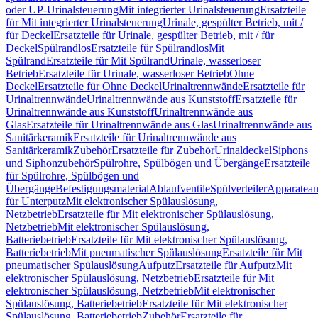
oder UP-Urinalsteuerung
Mit integrierter Urinalsteuerung
Ersatzteile
für Mit integrierter Urinalsteuerung
Urinale, gespülter Betrieb, mit /
für Deckel
Ersatzteile für Urinale, gespülter Betrieb, mit / für
Deckel
Spülrandlos
Ersatzteile für Spülrandlos
Mit
Spülrand
Ersatzteile für Mit Spülrand
Urinale, wasserloser
Betrieb
Ersatzteile für Urinale, wasserloser Betrieb
Ohne
Deckel
Ersatzteile für Ohne Deckel
Urinaltrennwände
Ersatzteile für
Urinaltrennwände
Urinaltrennwände aus Kunststoff
Ersatzteile für
Urinaltrennwände aus Kunststoff
Urinaltrennwände aus
Glas
Ersatzteile für Urinaltrennwände aus Glas
Urinaltrennwände aus
Sanitärkeramik
Ersatzteile für Urinaltrennwände aus
Sanitärkeramik
Zubehör
Ersatzteile für Zubehör
Urinaldeckel
Siphons
und Siphonzubehör
Spülrohre, Spülbögen und Übergänge
Ersatzteile
für Spülrohre, Spülbögen und
Übergänge
Befestigungsmaterial
Ablaufventile
Spülverteiler
Apparatean
für Unterputz
Mit elektronischer Spülauslösung,
Netzbetrieb
Ersatzteile für Mit elektronischer Spülauslösung,
Netzbetrieb
Mit elektronischer Spülauslösung,
Batteriebetrieb
Ersatzteile für Mit elektronischer Spülauslösung,
Batteriebetrieb
Mit pneumatischer Spülauslösung
Ersatzteile für Mit
pneumatischer Spülauslösung
Aufputz
Ersatzteile für Aufputz
Mit
elektronischer Spülauslösung, Netzbetrieb
Ersatzteile für Mit
elektronischer Spülauslösung, Netzbetrieb
Mit elektronischer
Spülauslösung, Batteriebetrieb
Ersatzteile für Mit elektronischer
Spülauslösung, Batteriebetrieb
Zubehör
Ersatzteile für