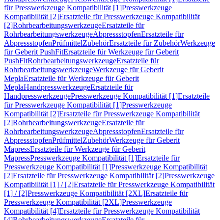
für Presswerkzeuge Kompatibilität [1]
Presswerkzeuge
Kompatibilität [2]
Ersatzteile für Presswerkzeuge Kompatibilität
[2]
Rohrbearbeitungswerkzeuge
Ersatzteile für
Rohrbearbeitungswerkzeuge
Abpressstopfen
Ersatzteile für
Abpressstopfen
Prüfmittel
Zubehör
Ersatzteile für Zubehör
Werkzeuge
für Geberit PushFit
Ersatzteile für Werkzeuge für Geberit
PushFit
Rohrbearbeitungswerkzeuge
Ersatzteile für
Rohrbearbeitungswerkzeuge
Werkzeuge für Geberit
Mepla
Ersatzteile für Werkzeuge für Geberit
Mepla
Handpresswerkzeuge
Ersatzteile für
Handpresswerkzeuge
Presswerkzeuge Kompatibilität [1]
Ersatzteile
für Presswerkzeuge Kompatibilität [1]
Presswerkzeuge
Kompatibilität [2]
Ersatzteile für Presswerkzeuge Kompatibilität
[2]
Rohrbearbeitungswerkzeuge
Ersatzteile für
Rohrbearbeitungswerkzeuge
Abpressstopfen
Ersatzteile für
Abpressstopfen
Prüfmittel
Zubehör
Werkzeuge für Geberit
Mapress
Ersatzteile für Werkzeuge für Geberit
Mapress
Presswerkzeuge Kompatibilität [1]
Ersatzteile für
Presswerkzeuge Kompatibilität [1]
Presswerkzeuge Kompatibilität
[2]
Ersatzteile für Presswerkzeuge Kompatibilität [2]
Presswerkzeuge
Kompatibilität [1] / [2]
Ersatzteile für Presswerkzeuge Kompatibilität
[1] / [2]
Presswerkzeuge Kompatibilität [2XL]
Ersatzteile für
Presswerkzeuge Kompatibilität [2XL]
Presswerkzeuge
Kompatibilität [4]
Ersatzteile für Presswerkzeuge Kompatibilität
[4]
Rohrbearbeitungswerkzeuge
Ersatzteile für