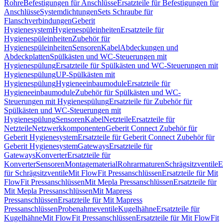
Rohre
Befestigungen für Anschlüsse
Ersatzteile für Befestigungen für
Anschlüsse
Systemdichtungen
Sets Schraube für
Flanschverbindungen
Geberit
Hygienesystem
Hygienespüleinheiten
Ersatzteile für
Hygienespüleinheiten
Zubehör für
Hygienespüleinheiten
Sensoren
Kabel
Abdeckungen und
Abdeckplatten
Spülkästen und WC-Steuerungen mit
Hygienespülung
Ersatzteile für Spülkästen und WC-Steuerungen mit
Hygienespülung
UP-Spülkästen mit
Hygienespülung
Hygieneeinbaumodule
Ersatzteile für
Hygieneeinbaumodule
Zubehör für Spülkästen und WC-
Steuerungen mit Hygienespülung
Ersatzteile für Zubehör für
Spülkästen und WC-Steuerungen mit
Hygienespülung
Sensoren
Kabel
Netzteile
Ersatzteile für
Netzteile
Netzwerkkomponenten
Geberit Connect Zubehör für
Geberit Hygienesystem
Ersatzteile für Geberit Connect Zubehör für
Geberit Hygienesystem
Gateways
Ersatzteile für
Gateways
Konverter
Ersatzteile für
Konverter
Sensoren
Montagematerial
Rohrarmaturen
Schrägsitzventile
E
für Schrägsitzventile
Mit FlowFit Pressanschlüssen
Ersatzteile für Mit
FlowFit Pressanschlüssen
Mit Mepla Pressanschlüssen
Ersatzteile für
Mit Mepla Pressanschlüssen
Mit Mapress
Pressanschlüssen
Ersatzteile für Mit Mapress
Pressanschlüssen
Probenahmeventile
Kugelhähne
Ersatzteile für
Kugelhähne
Mit FlowFit Pressanschlüssen
Ersatzteile für Mit FlowFit