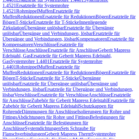
1.4521
Ersatzteile für Systemrohre
1.4521
Rohrnippel
Muffen
Ersatzteile für
Muffen
Reduktionen
Ersatzteile für Reduktionen
Bögen
Ersatzteile für
Bögen
T-Stücke
Ersatzteile für T-Stücke
Innenliegende
Zirkulation
Übergänge unlösbar
Ersatzteile für Übergänge
unlösbar
Übergänge und Verbindungen, lösbar
Ersatzteile für
Übergänge und Verbindungen, lösbar
Kompensatoren
Ersatzteile für
Kompensatoren
Verschlüsse
Ersatzteile für
Verschlüsse
Anschlüsse
Ersatzteile für Anschlüsse
Geberit Mapress
Edelstahl, Gas
Ersatzteile für Geberit Mapress Edelstahl,
Gas
Systemrohre 1.4401
Ersatzteile für Systemrohre
1.4401
Rohrnippel
Muffen
Ersatzteile für
Muffen
Reduktionen
Ersatzteile für Reduktionen
Bögen
Ersatzteile für
Bögen
T-Stücke
Ersatzteile für T-Stücke
Übergänge
unlösbar
Ersatzteile für Übergänge unlösbar
Übergänge und
Verbindungen, lösbar
Ersatzteile für Übergänge und Verbindungen,
lösbar
Verschlüsse
Ersatzteile für Verschlüsse
Anschlüsse
Ersatzteile
für Anschlüsse
Zubehör für Geberit Mapress Edelstahl
Ersatzteile für
Zubehör für Geberit Mapress Edelstahl
Schutzkappen für
Rohrende
Dämmungen für Anschlüsse
Isolierungen für Rohre und
Fittings
Abdichtungen für Rohre und Fittings
Befestigungen für
Anschlüsse
Ersatzteile für Befestigungen für
Anschlüsse
Systemdichtungen
Sets Schraube für
Flanschverbindungen
Geberit Mapress Therm
Systemrohre