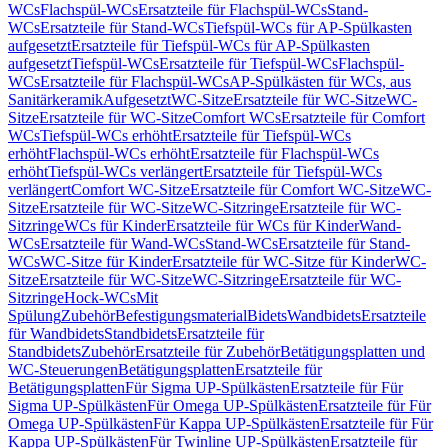
WCs
Flachspül-WCs
Ersatzteile für Flachspül-WCs
Stand-
WCs
Ersatzteile für Stand-WCs
Tiefspül-WCs für AP-Spülkasten
aufgesetzt
Ersatzteile für Tiefspül-WCs für AP-Spülkasten
aufgesetzt
Tiefspül-WCs
Ersatzteile für Tiefspül-WCs
Flachspül-
WCs
Ersatzteile für Flachspül-WCs
AP-Spülkästen für WCs, aus
Sanitärkeramik
Aufgesetzt
WC-Sitze
Ersatzteile für WC-Sitze
WC-
Sitze
Ersatzteile für WC-Sitze
Comfort WCs
Ersatzteile für Comfort
WCs
Tiefspül-WCs erhöht
Ersatzteile für Tiefspül-WCs
erhöht
Flachspül-WCs erhöht
Ersatzteile für Flachspül-WCs
erhöht
Tiefspül-WCs verlängert
Ersatzteile für Tiefspül-WCs
verlängert
Comfort WC-Sitze
Ersatzteile für Comfort WC-Sitze
WC-
Sitze
Ersatzteile für WC-Sitze
WC-Sitzringe
Ersatzteile für WC-
Sitzringe
WCs für Kinder
Ersatzteile für WCs für Kinder
Wand-
WCs
Ersatzteile für Wand-WCs
Stand-WCs
Ersatzteile für Stand-
WCs
WC-Sitze für Kinder
Ersatzteile für WC-Sitze für Kinder
WC-
Sitze
Ersatzteile für WC-Sitze
WC-Sitzringe
Ersatzteile für WC-
Sitzringe
Hock-WCs
Mit
Spülung
Zubehör
Befestigungsmaterial
Bidets
Wandbidets
Ersatzteile
für Wandbidets
Standbidets
Ersatzteile für
Standbidets
Zubehör
Ersatzteile für Zubehör
Betätigungsplatten und
WC-Steuerungen
Betätigungsplatten
Ersatzteile für
Betätigungsplatten
Für Sigma UP-Spülkästen
Ersatzteile für Für
Sigma UP-Spülkästen
Für Omega UP-Spülkästen
Ersatzteile für Für
Omega UP-Spülkästen
Für Kappa UP-Spülkästen
Ersatzteile für Für
Kappa UP-Spülkästen
Für Twinline UP-Spülkästen
Ersatzteile für