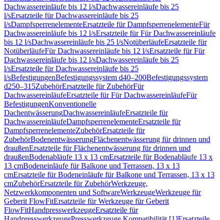
Dachwassereinläufe bis 12 l/s
Dachwassereinläufe bis 25
l/s
Ersatzteile für Dachwassereinläufe bis 25
l/s
Dampfsperrenelemente
Ersatzteile für Dampfsperrenelemente
Für
Dachwassereinläufe bis 12 l/s
Ersatzteile für Für Dachwassereinläufe
bis 12 l/s
Dachwassereinläufe bis 25 l/s
Notüberläufe
Ersatzteile für
Notüberläufe
Für Dachwassereinläufe bis 12 l/s
Ersatzteile für Für
Dachwassereinläufe bis 12 l/s
Dachwassereinläufe bis 25
l/s
Ersatzteile für Dachwassereinläufe bis 25
l/s
Befestigungen
Befestigungssystem d40–200
Befestigungssystem
d250–315
Zubehör
Ersatzteile für Zubehör
Für
Dachwassereinläufe
Ersatzteile für Für Dachwassereinläufe
Für
Befestigungen
Konventionelle
Dachentwässerung
Dachwassereinläufe
Ersatzteile für
Dachwassereinläufe
Dampfsperrenelemente
Ersatzteile für
Dampfsperrenelemente
Zubehör
Ersatzteile für
Zubehör
Bodenentwässerung
Flächenentwässerung für drinnen und
draußen
Ersatzteile für Flächenentwässerung für drinnen und
draußen
Bodenabläufe 13 x 13 cm
Ersatzteile für Bodenabläufe 13 x
13 cm
Bodeneinläufe für Balkone und Terrassen, 13 x 13
cm
Ersatzteile für Bodeneinläufe für Balkone und Terrassen, 13 x 13
cm
Zubehör
Ersatzteile für Zubehör
Werkzeuge,
Netzwerkkomponenten und Software
Werkzeuge
Werkzeuge für
Geberit FlowFit
Ersatzteile für Werkzeuge für Geberit
FlowFit
Handpresswerkzeuge
Ersatzteile für
Handpresswerkzeuge
Presswerkzeuge Kompatibilität [1]
Ersatzteile