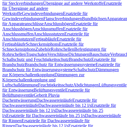
für Steckverbindungen
Übergänge auf andere Werkstoffe
Ersatzteile
für Übergänge auf andere
Werkstoffe
Gewindeverbindungen
Ersatzteile für
Gewindeverbindungen
Flanschverbindungen
Bundbüchsen
Apparatean
für Apparateanschlüsse
Anschlussbögen
Ersatzteile für
Anschlussbögen
Anschlussmuffen
Ersatzteile für
Anschlussmuffen
Anschlussstutzen
Ersatzteile für
Anschlussstutzen
Fertigabläufe
Ersatzteile für
Fertigabläufe
Schneckensiphons
Ersatzteile für
Schneckensiphons
Zubehör
Rohrschellen
Befestigungen für
Rohrschellen
Tragschalen
Verschlüsse
Dichtungen
Bauschutze
Verbrauc
Schallschutz und Feuchtigkeitsschutz
Brandschutz
Ersatzteile für
Brandschutz
Brandschutz für Entwässerungssysteme
Ersatzteile für
Brandschutz für Entwässerungssysteme
Schallschutz
Dämmungen
zur Körperschallentkopplung
Dämmungen zur
Körperschallentkopplung und
Luftschalldämmung
Feuchtigkeitsschutz
Abdichtungen
Lüftungsventile
für Entwässerung
Belüftungsventile
Ersatzteile für
Belüftungsventile
Geberit Pluvia
Dachentwässerung
Dachwassereinläufe
Ersatzteile für
Dachwassereinläufe
Dachwassereinläufe bis 12 l/s
Ersatzteile für
Dachwassereinläufe bis 12 l/s
Dachwassereinläufe bis 25
l/s
Ersatzteile für Dachwassereinläufe bis 25 l/s
Dachwassereinläufe
für Rinnen
Ersatzteile für Dachwassereinläufe für
Rinnen
Dachwassereinläufe bis 12 l/s
Ersatzteile für