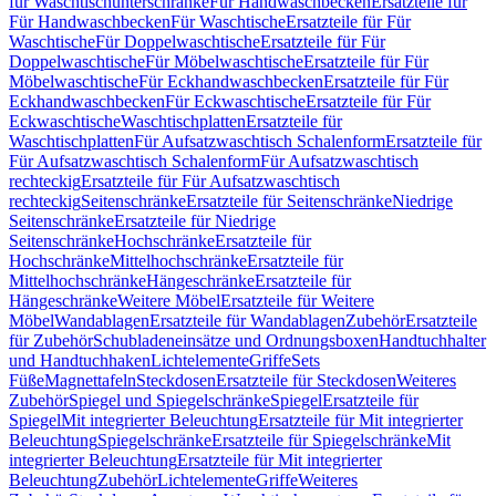
für Waschtischunterschränke
Für Handwaschbecken
Ersatzteile für
Für Handwaschbecken
Für Waschtische
Ersatzteile für Für
Waschtische
Für Doppelwaschtische
Ersatzteile für Für
Doppelwaschtische
Für Möbelwaschtische
Ersatzteile für Für
Möbelwaschtische
Für Eckhandwaschbecken
Ersatzteile für Für
Eckhandwaschbecken
Für Eckwaschtische
Ersatzteile für Für
Eckwaschtische
Waschtischplatten
Ersatzteile für
Waschtischplatten
Für Aufsatzwaschtisch Schalenform
Ersatzteile für
Für Aufsatzwaschtisch Schalenform
Für Aufsatzwaschtisch
rechteckig
Ersatzteile für Für Aufsatzwaschtisch
rechteckig
Seitenschränke
Ersatzteile für Seitenschränke
Niedrige
Seitenschränke
Ersatzteile für Niedrige
Seitenschränke
Hochschränke
Ersatzteile für
Hochschränke
Mittelhochschränke
Ersatzteile für
Mittelhochschränke
Hängeschränke
Ersatzteile für
Hängeschränke
Weitere Möbel
Ersatzteile für Weitere
Möbel
Wandablagen
Ersatzteile für Wandablagen
Zubehör
Ersatzteile
für Zubehör
Schubladeneinsätze und Ordnungsboxen
Handtuchhalter
und Handtuchhaken
Lichtelemente
Griffe
Sets
Füße
Magnettafeln
Steckdosen
Ersatzteile für Steckdosen
Weiteres
Zubehör
Spiegel und Spiegelschränke
Spiegel
Ersatzteile für
Spiegel
Mit integrierter Beleuchtung
Ersatzteile für Mit integrierter
Beleuchtung
Spiegelschränke
Ersatzteile für Spiegelschränke
Mit
integrierter Beleuchtung
Ersatzteile für Mit integrierter
Beleuchtung
Zubehör
Lichtelemente
Griffe
Weiteres