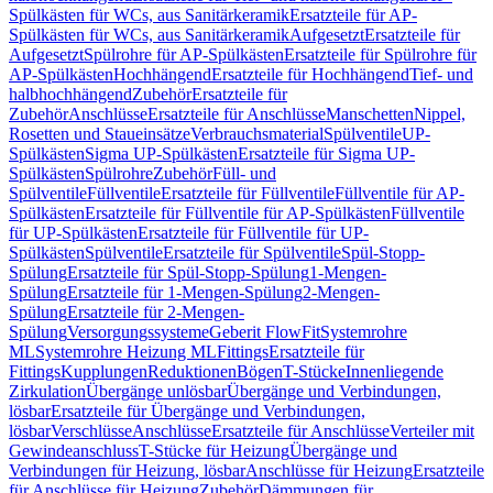
Spülkästen für WCs, aus Sanitärkeramik
Ersatzteile für AP-
Spülkästen für WCs, aus Sanitärkeramik
Aufgesetzt
Ersatzteile für
Aufgesetzt
Spülrohre für AP-Spülkästen
Ersatzteile für Spülrohre für
AP-Spülkästen
Hochhängend
Ersatzteile für Hochhängend
Tief- und
halbhochhängend
Zubehör
Ersatzteile für
Zubehör
Anschlüsse
Ersatzteile für Anschlüsse
Manschetten
Nippel,
Rosetten und Staueinsätze
Verbrauchsmaterial
Spülventile
UP-
Spülkästen
Sigma UP-Spülkästen
Ersatzteile für Sigma UP-
Spülkästen
Spülrohre
Zubehör
Füll- und
Spülventile
Füllventile
Ersatzteile für Füllventile
Füllventile für AP-
Spülkästen
Ersatzteile für Füllventile für AP-Spülkästen
Füllventile
für UP-Spülkästen
Ersatzteile für Füllventile für UP-
Spülkästen
Spülventile
Ersatzteile für Spülventile
Spül-Stopp-
Spülung
Ersatzteile für Spül-Stopp-Spülung
1-Mengen-
Spülung
Ersatzteile für 1-Mengen-Spülung
2-Mengen-
Spülung
Ersatzteile für 2-Mengen-
Spülung
Versorgungssysteme
Geberit FlowFit
Systemrohre
ML
Systemrohre Heizung ML
Fittings
Ersatzteile für
Fittings
Kupplungen
Reduktionen
Bögen
T-Stücke
Innenliegende
Zirkulation
Übergänge unlösbar
Übergänge und Verbindungen,
lösbar
Ersatzteile für Übergänge und Verbindungen,
lösbar
Verschlüsse
Anschlüsse
Ersatzteile für Anschlüsse
Verteiler mit
Gewindeanschluss
T-Stücke für Heizung
Übergänge und
Verbindungen für Heizung, lösbar
Anschlüsse für Heizung
Ersatzteile
für Anschlüsse für Heizung
Zubehör
Dämmungen für