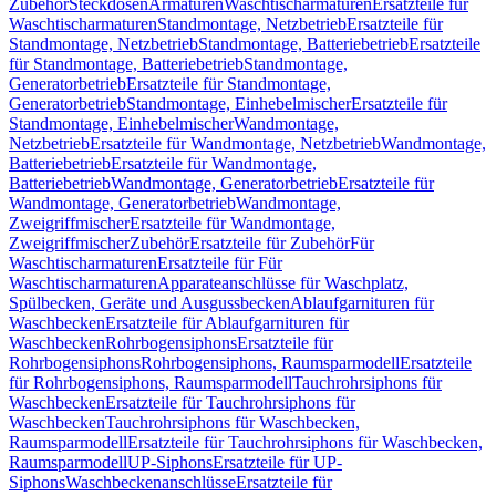
Zubehör
Steckdosen
Armaturen
Waschtischarmaturen
Ersatzteile für
Waschtischarmaturen
Standmontage, Netzbetrieb
Ersatzteile für
Standmontage, Netzbetrieb
Standmontage, Batteriebetrieb
Ersatzteile
für Standmontage, Batteriebetrieb
Standmontage,
Generatorbetrieb
Ersatzteile für Standmontage,
Generatorbetrieb
Standmontage, Einhebelmischer
Ersatzteile für
Standmontage, Einhebelmischer
Wandmontage,
Netzbetrieb
Ersatzteile für Wandmontage, Netzbetrieb
Wandmontage,
Batteriebetrieb
Ersatzteile für Wandmontage,
Batteriebetrieb
Wandmontage, Generatorbetrieb
Ersatzteile für
Wandmontage, Generatorbetrieb
Wandmontage,
Zweigriffmischer
Ersatzteile für Wandmontage,
Zweigriffmischer
Zubehör
Ersatzteile für Zubehör
Für
Waschtischarmaturen
Ersatzteile für Für
Waschtischarmaturen
Apparateanschlüsse für Waschplatz,
Spülbecken, Geräte und Ausgussbecken
Ablaufgarnituren für
Waschbecken
Ersatzteile für Ablaufgarnituren für
Waschbecken
Rohrbogensiphons
Ersatzteile für
Rohrbogensiphons
Rohrbogensiphons, Raumsparmodell
Ersatzteile
für Rohrbogensiphons, Raumsparmodell
Tauchrohrsiphons für
Waschbecken
Ersatzteile für Tauchrohrsiphons für
Waschbecken
Tauchrohrsiphons für Waschbecken,
Raumsparmodell
Ersatzteile für Tauchrohrsiphons für Waschbecken,
Raumsparmodell
UP-Siphons
Ersatzteile für UP-
Siphons
Waschbeckenanschlüsse
Ersatzteile für