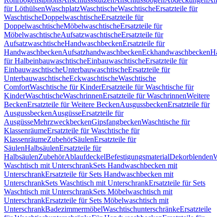
für Löthülsen
Waschplatz
Waschtische
Waschtische
Ersatzteile für
Waschtische
Doppelwaschtische
Ersatzteile für
Doppelwaschtische
Möbelwaschtische
Ersatzteile für
Möbelwaschtische
Aufsatzwaschtische
Ersatzteile für
Aufsatzwaschtische
Handwaschbecken
Ersatzteile für
Handwaschbecken
Aufsatzhandwaschbecken
Eckhandwaschbecken
H
für Halbeinbauwaschtische
Einbauwaschtische
Ersatzteile für
Einbauwaschtische
Unterbauwaschtische
Ersatzteile für
Unterbauwaschtische
Eckwaschtische
Waschtische
Comfort
Waschtische für Kinder
Ersatzteile für Waschtische für
Kinder
Waschtische
Waschrinnen
Ersatzteile für Waschrinnen
Weitere
Becken
Ersatzteile für Weitere Becken
Ausgussbecken
Ersatzteile für
Ausgussbecken
Ausgüsse
Ersatzteile für
Ausgüsse
Mehrzweckbecken
Gipsfangbecken
Waschtische für
Klassenräume
Ersatzteile für Waschtische für
Klassenräume
Zubehör
Säulen
Ersatzteile für
Säulen
Halbsäulen
Ersatzteile für
Halbsäulen
Zubehör
Ablaufdeckel
Befestigungsmaterial
Dekorblenden
W
Waschtisch mit Unterschrank
Sets Handwaschbecken mit
Unterschrank
Ersatzteile für Sets Handwaschbecken mit
Unterschrank
Sets Waschtisch mit Unterschrank
Ersatzteile für Sets
Waschtisch mit Unterschrank
Sets Möbelwaschtisch mit
Unterschrank
Ersatzteile für Sets Möbelwaschtisch mit
Unterschrank
Badezimmermöbel
Waschtischunterschränke
Ersatzteile