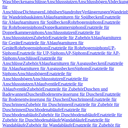
Waschbeckenanschlüsse
Anschlussstutzen
Anschlussbögen
Abdeckung
für
Anschlüsse
Dichtungen
Löthülsen
Standrohre
Verlängerungen
Wandeinb
für Wandeinbaukästen
Ablaufgarnituren für Spülbecken
Ersatzteile
für Ablaufgarnituren für Spülbecken
Rohrbogensiphons
Ersatzteile
für Rohrbogensiphons
Doppelkammersiphons
Ersatzteile für
Doppelkammersiphons
Anschlussstutzen
Ersatzteile für
Anschlussstutzen
Zubehör
Ersatzteile für Zubehör
Ablaufgarnituren
für Geräte
Ersatzteile für Ablaufgarnituren für
Geräte
Rohrbogensiphons
Ersatzteile für Rohrbogensiphons
UP-
Siphons
Ersatzteile für UP-Siphons
AP-Siphons
Ersatzteile für AP-
Siphons
Anschlüsse
Ersatzteile für
Anschlüsse
Zubehör
Ablaufgarnituren für Ausgussbecken
Ersatzteile
für Ablaufgarnituren für Ausgussbecken
Siphons
Ersatzteile für
Siphons
Anschlussbögen
Ersatzteile für
Anschlussbögen
Anschlussstutzen
Ersatzteile für
Anschlussstutzen
Ablaufventile
Ersatzteile für
Ablaufventile
Zubehör
Ersatzteile für Zubehör
Duschen und
Badewannen
Duschen
Bodenentwässerung für Duschen
Ersatzteile
für Bodenentwässerung für Duschen
Duschrinnen
Ersatzteile für
Duschrinnen
Zubehör für Duschrinnen
Ersatzteile für Zubehör für
Duschrinnen
Duschbodenabläufe
Ersatzteile für
Duschbodenabläufe
Zubehör für Duschbodenabläufe
Ersatzteile für
Zubehör für Duschbodenabläufe
Wandabläufe
Ersatzteile für
Wandabläufe
Zubehör für Wandabläufe
Ersatzteile für Zubehör für