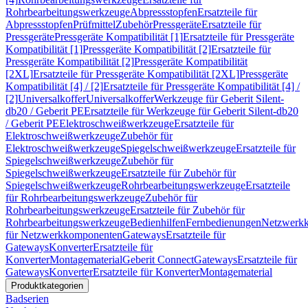
Rohrbearbeitungswerkzeuge
Abpressstopfen
Ersatzteile für
Abpressstopfen
Prüfmittel
Zubehör
Pressgeräte
Ersatzteile für
Pressgeräte
Pressgeräte Kompatibilität [1]
Ersatzteile für Pressgeräte
Kompatibilität [1]
Pressgeräte Kompatibilität [2]
Ersatzteile für
Pressgeräte Kompatibilität [2]
Pressgeräte Kompatibilität
[2XL]
Ersatzteile für Pressgeräte Kompatibilität [2XL]
Pressgeräte
Kompatibilität [4] / [2]
Ersatzteile für Pressgeräte Kompatibilität [4] /
[2]
Universalkoffer
Universalkoffer
Werkzeuge für Geberit Silent-
db20 / Geberit PE
Ersatzteile für Werkzeuge für Geberit Silent-db20
/ Geberit PE
Elektroschweißwerkzeuge
Ersatzteile für
Elektroschweißwerkzeuge
Zubehör für
Elektroschweißwerkzeuge
Spiegelschweißwerkzeuge
Ersatzteile für
Spiegelschweißwerkzeuge
Zubehör für
Spiegelschweißwerkzeuge
Ersatzteile für Zubehör für
Spiegelschweißwerkzeuge
Rohrbearbeitungswerkzeuge
Ersatzteile
für Rohrbearbeitungswerkzeuge
Zubehör für
Rohrbearbeitungswerkzeuge
Ersatzteile für Zubehör für
Rohrbearbeitungswerkzeuge
Bedienhilfen
Fernbedienungen
Netzwerk
für Netzwerkkomponenten
Gateways
Ersatzteile für
Gateways
Konverter
Ersatzteile für
Konverter
Montagematerial
Geberit Connect
Gateways
Ersatzteile für
Gateways
Konverter
Ersatzteile für Konverter
Montagematerial
Produktkategorien
Badserien