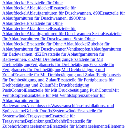
Ablaufdeckel
Ersatzteile für Ohne
Ablaufdeckel
Ablaufdeckel
Ersatzteile für
Ablaufdeckel
Ablaufgarnituren für Duschwannen, d90
Ersatzteile für
Ablaufgarnituren für Duschwannen, d90
Ohne
Ablaufdeckel
Ersatzteile für Ohne
Ablaufdeckel
Ablaufdeckel
Ersatzteile für
Ablaufdeckel
Ablaufgarnituren für Duschwannen Sestra
Ersatzteile
für Ablaufgarnituren für Duschwannen Sestra
Ohne
Ablaufdeckel
Ersatzteile für Ohne Ablaufdeckel
Zubehör für
Ablaufgarnituren für Duschwannen
Ventilstopfen
Ablaufgarnituren
für Badewannen, d52
Ersatzteile für Ablaufgarnituren für
Badewannen, d52
Mit Drehbetätigung
Ersatzteile für Mit
Drehbetätigung
Fertigbausets für Drehbetätigung
Ersatzteile für
Fertigbausets für Drehbetätigung
Mit Drehbetätigung und
Zulauf
Ersatzteile für Mit Drehbetätigung und Zulauf
Fertigbausets
für Drehbetätigung und Zulauf
Ersatzteile für Fertigbausets für
Drehbetätigung und Zulauf
Mit Druckbetätigung
PushControl
Ersatzteile für Mit Druckbetätigung PushControl
Mit
Ventilstopfen
Ersatzteile für Mit Ventilstopfen
Zubehör für
Ablaufgarnituren für
Badewannen
Anschlusssets
Wasseranschlüsse
Installations- und
Spülsysteme
Geberit Duofix
Systemwände
Ersatzteile für
Systemwände
Tragsysteme
Ersatzteile für
Tragsysteme
Beplankungen
Zubehör
Ersatzteile für
Zubehör
Montageelemente
Ersatzteile für Montageelemente
Elemente