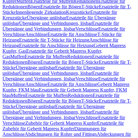
Kupfer
Muffen
Ersatzteile für Muffen
Reduktionen
Ersatzteile für
Reduktionen
Bögen
Ersatzteile für Bögen
T-Stücke
Ersatzteile für T-
Stücke
Innenliegende Zirkulation
Kreuzstücke
Ersatzteile für
Kreuzstücke
Übergänge unlösbar
Ersatzteile für Übergänge
unlösbar
Übergänge und Verbindungen, lösbar
Ersatzteile für
Übergänge und Verbindungen, lösbar
Verschlüsse
Ersatzteile für
Verschlüsse
Anschlüsse
Ersatzteile für Anschlüsse
T-Stücke für
Heizung
Ersatzteile für T-Stücke für Heizung
Anschlüsse für
Heizung
Ersatzteile für Anschlüsse für Heizung
Geberit Mapress
Kupfer, Gas
Ersatzteile für Geberit Mapress Kupfer,
Gas
Muffen
Ersatzteile für Muffen
Reduktionen
Ersatzteile für
Reduktionen
Bögen
Ersatzteile für Bögen
T-Stücke
Ersatzteile für T-
Stücke
Übergänge unlösbar
Ersatzteile für Übergänge
unlösbar
Übergänge und Verbindungen, lösbar
Ersatzteile für
Übergänge und Verbindungen, lösbar
Verschlüsse
Ersatzteile für
Verschlüsse
Anschlüsse
Ersatzteile für Anschlüsse
Geberit Mapress
Kupfer, FKM blau
Ersatzteile für Geberit Mapress Kupfer, FKM
blau
Muffen
Ersatzteile für Muffen
Reduktionen
Ersatzteile für
Reduktionen
Bögen
Ersatzteile für Bögen
T-Stücke
Ersatzteile für T-
Stücke
Übergänge unlösbar
Ersatzteile für Übergänge
unlösbar
Übergänge und Verbindungen, lösbar
Ersatzteile für
Übergänge und Verbindungen, lösbar
Verschlüsse
Ersatzteile für
Verschlüsse
Zubehör für Geberit Mapress Kupfer
Ersatzteile für
Zubehör für Geberit Mapress Kupfer
Dämmungen für
Anschlüsse
Abdichtungen für Rohre und Fittings
Abdeckungen für