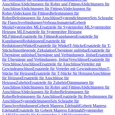
Anschlüsse
Abdichtungen für Rohre und Fittings
Abdichtungen für
Anschlüsse
Abdichtungen für Fittings
Abdeckungen für
Rohre
Abdeckung für Fittings
Befestigungen für
Rohre
Befestigungen für Anschlüsse
Systemdichtungen
Sets Schraube
für Flanschverbindungen
Verbrauchsmaterial
Geberit
Mepla
Systemrohre ML
Ersatzteile für Systemrohre ML
Systemrohre
Heizung ML
Ersatzteile für Systemrohre Heizung
ML
Fittings
Ersatzteile für Fittings
Kupplungen
Ersatzteile für
Kupplungen
Reduktionen
Ersatzteile für
Reduktionen
Winkel
Ersatzteile für Winkel
T-Stücke
Ersatzteile für T-
Stücke
Innenliegende Zirkulation
Übergänge unlösbar
Ersatzteile für
Übergänge unlösbar
Übergänge und Verbindungen, lösbar
Ersatzteile
für Übergänge und Verbindungen, lösbar
Verschlüsse
Ersatzteile für
Verschlüsse
Anschlüsse
Ersatzteile für Anschlüsse
Verteiler mit
Gewindeanschluss
Ersatzteile für Verteiler mit Gewindeanschluss
T-
Stücke für Heizung
Ersatzteile für T-Stücke für Heizung
Anschlüsse
für Heizung
Ersatzteile für Anschlüsse für
Heizung
Zubehör
Ersatzteile für Zubehör
Dämmungen für
Anschlüsse
Abdichtungen für Rohre und Fittings
Abdichtungen für
Anschlüsse
Abdeckungen für Rohre
Befestigungen für
Rohre
Befestigungen für Anschlüsse
Ersatzteile für Befestigungen für
Anschlüsse
Systemdichtungen
Sets Schraube für
Flanschverbindungen
Geberit Mapress Edelstahl
Geberit Mapress
Edelstahl
Ersatzteile für Geberit Mapress Edelstahl
Systemrohre
1.4401
Ersatzteile für Systemrohre 1.4401
Systemrohre