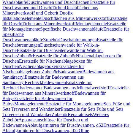
Wandabläufe
Duschwannen und Duschflächen
Ersatzteile für
Duschwannen und Duschflächen
Duschflächen aus
Mineralwerkstoff und Geberit Duofix
Installationselemente
Duschflächen aus Mineralwerkstoff
Ersatzteile
für Duschflächen aus Mineralwerkstoff
Montagelemente
Ersatzteile
für Montagelemente
Spezifische Duschwannenabläufe
Ersatzteile für
Spezifische
Duschwannenabläufe
Zubehör
Duschabtrennungen
Ersatzteile für
Duschabtrennungen
Duschseitenwände für Walk-in-
Dusche
Ersatzteile für Duschseitenwände für Walk-in-
Dusche
Zubehör
Ersatzteile für Zubehör
Nischenablageboxen für
Duschen
Ersatzteile für Nischenablageboxen für
Duschen
Nischenablageboxen
Ersatzteile für
Nischenablageboxen
Zubehör
Badewannen
Badewannen aus
Sanitäracryl
Ersatzteile für Badewannen aus
Sanitäracryl
Rechteckbadewannen
Ersatzteile für
Rechteckbadewannen
Badewannen aus Mineralwerkstoff
Ersatzteile
für Badewannen aus Mineralwerkstoff
Badewannen für
Babys
Ersatzteile für Badewannen für
Babys
Montagelemente
Ersatzteile für Montagelemente
Sets Füße und
Sets Traversen und Wandanker
Ersatzteile für Sets Füße und Sets
Traversen und Wandanker
Zubehör
Reparatursets
Weiteres
Zubehör
Apparateanschlüsse für Duschen und
Badewannen
Ablaufgarnituren für Duschwannen, d52
Ersatzteile für
Ablaufgarnituren für Duschwannen, d52
Ohne