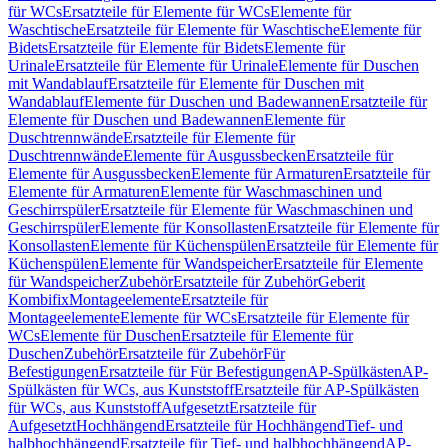
für WCs
Ersatzteile für Elemente für WCs
Elemente für
Waschtische
Ersatzteile für Elemente für Waschtische
Elemente für
Bidets
Ersatzteile für Elemente für Bidets
Elemente für
Urinale
Ersatzteile für Elemente für Urinale
Elemente für Duschen
mit Wandablauf
Ersatzteile für Elemente für Duschen mit
Wandablauf
Elemente für Duschen und Badewannen
Ersatzteile für
Elemente für Duschen und Badewannen
Elemente für
Duschtrennwände
Ersatzteile für Elemente für
Duschtrennwände
Elemente für Ausgussbecken
Ersatzteile für
Elemente für Ausgussbecken
Elemente für Armaturen
Ersatzteile für
Elemente für Armaturen
Elemente für Waschmaschinen und
Geschirrspüler
Ersatzteile für Elemente für Waschmaschinen und
Geschirrspüler
Elemente für Konsollasten
Ersatzteile für Elemente für
Konsollasten
Elemente für Küchenspülen
Ersatzteile für Elemente für
Küchenspülen
Elemente für Wandspeicher
Ersatzteile für Elemente
für Wandspeicher
Zubehör
Ersatzteile für Zubehör
Geberit
Kombifix
Montageelemente
Ersatzteile für
Montageelemente
Elemente für WCs
Ersatzteile für Elemente für
WCs
Elemente für Duschen
Ersatzteile für Elemente für
Duschen
Zubehör
Ersatzteile für Zubehör
Für
Befestigungen
Ersatzteile für Für Befestigungen
AP-Spülkästen
AP-
Spülkästen für WCs, aus Kunststoff
Ersatzteile für AP-Spülkästen
für WCs, aus Kunststoff
Aufgesetzt
Ersatzteile für
Aufgesetzt
Hochhängend
Ersatzteile für Hochhängend
Tief- und
halbhochhängend
Ersatzteile für Tief- und halbhochhängend
AP-