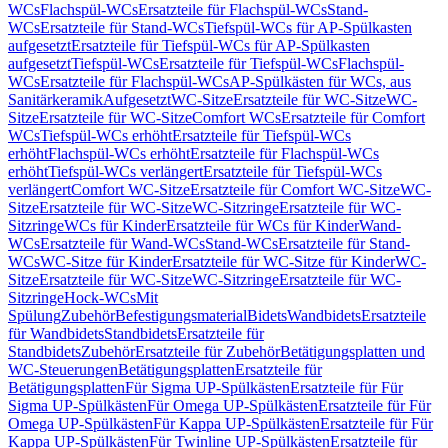
WCs
Flachspül-WCs
Ersatzteile für Flachspül-WCs
Stand-
WCs
Ersatzteile für Stand-WCs
Tiefspül-WCs für AP-Spülkasten
aufgesetzt
Ersatzteile für Tiefspül-WCs für AP-Spülkasten
aufgesetzt
Tiefspül-WCs
Ersatzteile für Tiefspül-WCs
Flachspül-
WCs
Ersatzteile für Flachspül-WCs
AP-Spülkästen für WCs, aus
Sanitärkeramik
Aufgesetzt
WC-Sitze
Ersatzteile für WC-Sitze
WC-
Sitze
Ersatzteile für WC-Sitze
Comfort WCs
Ersatzteile für Comfort
WCs
Tiefspül-WCs erhöht
Ersatzteile für Tiefspül-WCs
erhöht
Flachspül-WCs erhöht
Ersatzteile für Flachspül-WCs
erhöht
Tiefspül-WCs verlängert
Ersatzteile für Tiefspül-WCs
verlängert
Comfort WC-Sitze
Ersatzteile für Comfort WC-Sitze
WC-
Sitze
Ersatzteile für WC-Sitze
WC-Sitzringe
Ersatzteile für WC-
Sitzringe
WCs für Kinder
Ersatzteile für WCs für Kinder
Wand-
WCs
Ersatzteile für Wand-WCs
Stand-WCs
Ersatzteile für Stand-
WCs
WC-Sitze für Kinder
Ersatzteile für WC-Sitze für Kinder
WC-
Sitze
Ersatzteile für WC-Sitze
WC-Sitzringe
Ersatzteile für WC-
Sitzringe
Hock-WCs
Mit
Spülung
Zubehör
Befestigungsmaterial
Bidets
Wandbidets
Ersatzteile
für Wandbidets
Standbidets
Ersatzteile für
Standbidets
Zubehör
Ersatzteile für Zubehör
Betätigungsplatten und
WC-Steuerungen
Betätigungsplatten
Ersatzteile für
Betätigungsplatten
Für Sigma UP-Spülkästen
Ersatzteile für Für
Sigma UP-Spülkästen
Für Omega UP-Spülkästen
Ersatzteile für Für
Omega UP-Spülkästen
Für Kappa UP-Spülkästen
Ersatzteile für Für
Kappa UP-Spülkästen
Für Twinline UP-Spülkästen
Ersatzteile für