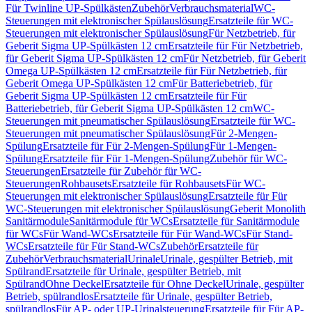
Für Twinline UP-Spülkästen
Zubehör
Verbrauchsmaterial
WC-
Steuerungen mit elektronischer Spülauslösung
Ersatzteile für WC-
Steuerungen mit elektronischer Spülauslösung
Für Netzbetrieb, für
Geberit Sigma UP-Spülkästen 12 cm
Ersatzteile für Für Netzbetrieb,
für Geberit Sigma UP-Spülkästen 12 cm
Für Netzbetrieb, für Geberit
Omega UP-Spülkästen 12 cm
Ersatzteile für Für Netzbetrieb, für
Geberit Omega UP-Spülkästen 12 cm
Für Batteriebetrieb, für
Geberit Sigma UP-Spülkästen 12 cm
Ersatzteile für Für
Batteriebetrieb, für Geberit Sigma UP-Spülkästen 12 cm
WC-
Steuerungen mit pneumatischer Spülauslösung
Ersatzteile für WC-
Steuerungen mit pneumatischer Spülauslösung
Für 2-Mengen-
Spülung
Ersatzteile für Für 2-Mengen-Spülung
Für 1-Mengen-
Spülung
Ersatzteile für Für 1-Mengen-Spülung
Zubehör für WC-
Steuerungen
Ersatzteile für Zubehör für WC-
Steuerungen
Rohbausets
Ersatzteile für Rohbausets
Für WC-
Steuerungen mit elektronischer Spülauslösung
Ersatzteile für Für
WC-Steuerungen mit elektronischer Spülauslösung
Geberit Monolith
Sanitärmodule
Sanitärmodule für WCs
Ersatzteile für Sanitärmodule
für WCs
Für Wand-WCs
Ersatzteile für Für Wand-WCs
Für Stand-
WCs
Ersatzteile für Für Stand-WCs
Zubehör
Ersatzteile für
Zubehör
Verbrauchsmaterial
Urinale
Urinale, gespülter Betrieb, mit
Spülrand
Ersatzteile für Urinale, gespülter Betrieb, mit
Spülrand
Ohne Deckel
Ersatzteile für Ohne Deckel
Urinale, gespülter
Betrieb, spülrandlos
Ersatzteile für Urinale, gespülter Betrieb,
spülrandlos
Für AP- oder UP-Urinalsteuerung
Ersatzteile für Für AP-