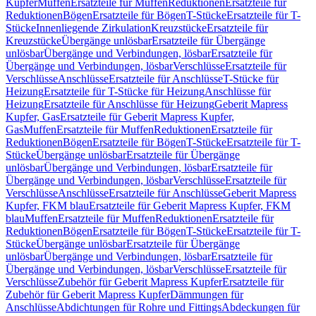
Kupfer
Muffen
Ersatzteile für Muffen
Reduktionen
Ersatzteile für
Reduktionen
Bögen
Ersatzteile für Bögen
T-Stücke
Ersatzteile für T-
Stücke
Innenliegende Zirkulation
Kreuzstücke
Ersatzteile für
Kreuzstücke
Übergänge unlösbar
Ersatzteile für Übergänge
unlösbar
Übergänge und Verbindungen, lösbar
Ersatzteile für
Übergänge und Verbindungen, lösbar
Verschlüsse
Ersatzteile für
Verschlüsse
Anschlüsse
Ersatzteile für Anschlüsse
T-Stücke für
Heizung
Ersatzteile für T-Stücke für Heizung
Anschlüsse für
Heizung
Ersatzteile für Anschlüsse für Heizung
Geberit Mapress
Kupfer, Gas
Ersatzteile für Geberit Mapress Kupfer,
Gas
Muffen
Ersatzteile für Muffen
Reduktionen
Ersatzteile für
Reduktionen
Bögen
Ersatzteile für Bögen
T-Stücke
Ersatzteile für T-
Stücke
Übergänge unlösbar
Ersatzteile für Übergänge
unlösbar
Übergänge und Verbindungen, lösbar
Ersatzteile für
Übergänge und Verbindungen, lösbar
Verschlüsse
Ersatzteile für
Verschlüsse
Anschlüsse
Ersatzteile für Anschlüsse
Geberit Mapress
Kupfer, FKM blau
Ersatzteile für Geberit Mapress Kupfer, FKM
blau
Muffen
Ersatzteile für Muffen
Reduktionen
Ersatzteile für
Reduktionen
Bögen
Ersatzteile für Bögen
T-Stücke
Ersatzteile für T-
Stücke
Übergänge unlösbar
Ersatzteile für Übergänge
unlösbar
Übergänge und Verbindungen, lösbar
Ersatzteile für
Übergänge und Verbindungen, lösbar
Verschlüsse
Ersatzteile für
Verschlüsse
Zubehör für Geberit Mapress Kupfer
Ersatzteile für
Zubehör für Geberit Mapress Kupfer
Dämmungen für
Anschlüsse
Abdichtungen für Rohre und Fittings
Abdeckungen für