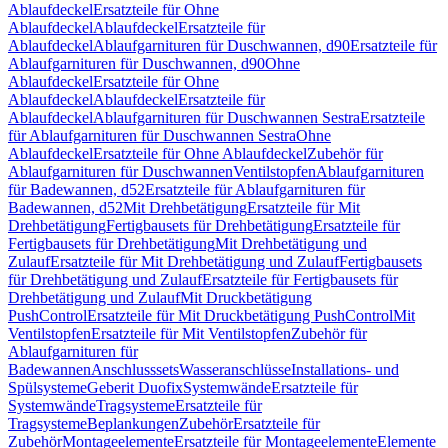
Ablaufdeckel
Ersatzteile für Ohne
Ablaufdeckel
Ablaufdeckel
Ersatzteile für
Ablaufdeckel
Ablaufgarnituren für Duschwannen, d90
Ersatzteile für
Ablaufgarnituren für Duschwannen, d90
Ohne
Ablaufdeckel
Ersatzteile für Ohne
Ablaufdeckel
Ablaufdeckel
Ersatzteile für
Ablaufdeckel
Ablaufgarnituren für Duschwannen Sestra
Ersatzteile
für Ablaufgarnituren für Duschwannen Sestra
Ohne
Ablaufdeckel
Ersatzteile für Ohne Ablaufdeckel
Zubehör für
Ablaufgarnituren für Duschwannen
Ventilstopfen
Ablaufgarnituren
für Badewannen, d52
Ersatzteile für Ablaufgarnituren für
Badewannen, d52
Mit Drehbetätigung
Ersatzteile für Mit
Drehbetätigung
Fertigbausets für Drehbetätigung
Ersatzteile für
Fertigbausets für Drehbetätigung
Mit Drehbetätigung und
Zulauf
Ersatzteile für Mit Drehbetätigung und Zulauf
Fertigbausets
für Drehbetätigung und Zulauf
Ersatzteile für Fertigbausets für
Drehbetätigung und Zulauf
Mit Druckbetätigung
PushControl
Ersatzteile für Mit Druckbetätigung PushControl
Mit
Ventilstopfen
Ersatzteile für Mit Ventilstopfen
Zubehör für
Ablaufgarnituren für
Badewannen
Anschlusssets
Wasseranschlüsse
Installations- und
Spülsysteme
Geberit Duofix
Systemwände
Ersatzteile für
Systemwände
Tragsysteme
Ersatzteile für
Tragsysteme
Beplankungen
Zubehör
Ersatzteile für
Zubehör
Montageelemente
Ersatzteile für Montageelemente
Elemente