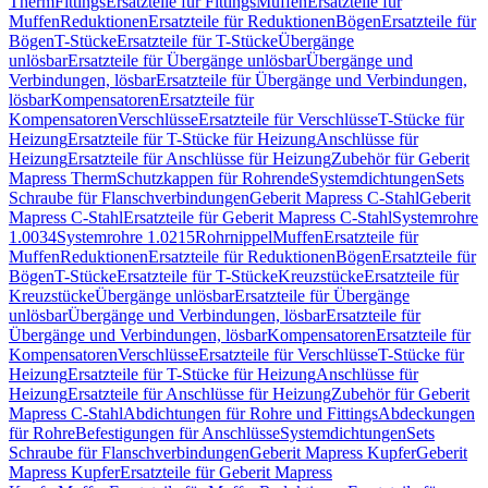
Therm
Fittings
Ersatzteile für Fittings
Muffen
Ersatzteile für
Muffen
Reduktionen
Ersatzteile für Reduktionen
Bögen
Ersatzteile für
Bögen
T-Stücke
Ersatzteile für T-Stücke
Übergänge
unlösbar
Ersatzteile für Übergänge unlösbar
Übergänge und
Verbindungen, lösbar
Ersatzteile für Übergänge und Verbindungen,
lösbar
Kompensatoren
Ersatzteile für
Kompensatoren
Verschlüsse
Ersatzteile für Verschlüsse
T-Stücke für
Heizung
Ersatzteile für T-Stücke für Heizung
Anschlüsse für
Heizung
Ersatzteile für Anschlüsse für Heizung
Zubehör für Geberit
Mapress Therm
Schutzkappen für Rohrende
Systemdichtungen
Sets
Schraube für Flanschverbindungen
Geberit Mapress C-Stahl
Geberit
Mapress C-Stahl
Ersatzteile für Geberit Mapress C-Stahl
Systemrohre
1.0034
Systemrohre 1.0215
Rohrnippel
Muffen
Ersatzteile für
Muffen
Reduktionen
Ersatzteile für Reduktionen
Bögen
Ersatzteile für
Bögen
T-Stücke
Ersatzteile für T-Stücke
Kreuzstücke
Ersatzteile für
Kreuzstücke
Übergänge unlösbar
Ersatzteile für Übergänge
unlösbar
Übergänge und Verbindungen, lösbar
Ersatzteile für
Übergänge und Verbindungen, lösbar
Kompensatoren
Ersatzteile für
Kompensatoren
Verschlüsse
Ersatzteile für Verschlüsse
T-Stücke für
Heizung
Ersatzteile für T-Stücke für Heizung
Anschlüsse für
Heizung
Ersatzteile für Anschlüsse für Heizung
Zubehör für Geberit
Mapress C-Stahl
Abdichtungen für Rohre und Fittings
Abdeckungen
für Rohre
Befestigungen für Anschlüsse
Systemdichtungen
Sets
Schraube für Flanschverbindungen
Geberit Mapress Kupfer
Geberit
Mapress Kupfer
Ersatzteile für Geberit Mapress