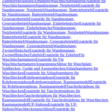
Zubehör
Steckdosen
Armaturen
Waschtischarmaturen
Ersatzteile für
Waschtischarmaturen
Standmontage, Netzbetrieb
Ersatzteile für
Standmontage, Netzbetrieb
Standmontage, Batteriebetrieb
Ersatzteile
für Standmontage, Batteriebetrieb
Standmontage,
Generatorbetrieb
Ersatzteile für Standmontage,
Generatorbetrieb
Standmontage, Einhebelmischer
Ersatzteile für
Standmontage, Einhebelmischer
Wandmontage,
Netzbetrieb
Ersatzteile für Wandmontage, Netzbetrieb
Wandmontage,
Batteriebetrieb
Ersatzteile für Wandmontage,
Batteriebetrieb
Wandmontage, Generatorbetrieb
Ersatzteile für
Wandmontage, Generatorbetrieb
Wandmontage,
Zweigriffmischer
Ersatzteile für Wandmontage,
Zweigriffmischer
Zubehör
Ersatzteile für Zubehör
Für
Waschtischarmaturen
Ersatzteile für Für
Waschtischarmaturen
Apparateanschlüsse für Waschplatz,
Spülbecken, Geräte und Ausgussbecken
Ablaufgarnituren für
Waschbecken
Ersatzteile für Ablaufgarnituren für
Waschbecken
Rohrbogensiphons
Ersatzteile für
Rohrbogensiphons
Rohrbogensiphons, Raumsparmodell
Ersatzteile
für Rohrbogensiphons, Raumsparmodell
Tauchrohrsiphons für
Waschbecken
Ersatzteile für Tauchrohrsiphons für
Waschbecken
Tauchrohrsiphons für Waschbecken,
Raumsparmodell
Ersatzteile für Tauchrohrsiphons für Waschbecken,
Raumsparmodell
UP-Siphons
Ersatzteile für UP-
Siphons
Waschbeckenanschlüsse
Ersatzteile für