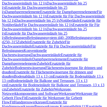
Dachwassereinläufe bis 12 l/s
Dachwassereinläufe bis 25
l/s
Ersatzteile für Dachwassereinläufe bis 25
l/s
Dampfsperrenelemente
Ersatzteile für Dampfsperrenelemente
Für
Dachwassereinläufe bis 12 l/s
Ersatzteile für Für Dachwassereinläufe
bis 12 l/s
Dachwassereinläufe bis 25 l/s
Notüberläufe
Ersatzteile für
Notüberläufe
Für Dachwassereinläufe bis 12 l/s
Ersatzteile für Für
Dachwassereinläufe bis 12 l/s
Dachwassereinläufe bis 25
l/s
Ersatzteile für Dachwassereinläufe bis 25
l/s
Befestigungen
Befestigungssystem d40–200
Befestigungssystem
d250–315
Zubehör
Ersatzteile für Zubehör
Für
Dachwassereinläufe
Ersatzteile für Für Dachwassereinläufe
Für
Befestigungen
Konventionelle
Dachentwässerung
Dachwassereinläufe
Ersatzteile für
Dachwassereinläufe
Dampfsperrenelemente
Ersatzteile für
Dampfsperrenelemente
Zubehör
Ersatzteile für
Zubehör
Bodenentwässerung
Flächenentwässerung für drinnen und
draußen
Ersatzteile für Flächenentwässerung für drinnen und
draußen
Bodenabläufe 13 x 13 cm
Ersatzteile für Bodenabläufe 13 x
13 cm
Bodeneinläufe für Balkone und Terrassen, 13 x 13
cm
Ersatzteile für Bodeneinläufe für Balkone und Terrassen, 13 x 13
cm
Zubehör
Ersatzteile für Zubehör
Werkzeuge,
Netzwerkkomponenten und Software
Werkzeuge
Werkzeuge für
Geberit FlowFit
Ersatzteile für Werkzeuge für Geberit
FlowFit
Handpresswerkzeuge
Ersatzteile für
Handpresswerkzeuge
Presswerkzeuge Kompatibilität [1]
Ersatzteile