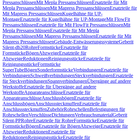
Pressanschlüssen
Mit Mepla Pressanschlüssen
Ersatzteile für Mit
Mepla Pressanschlüssen
Mit Mapress Pressanschlüssen
Ersatzteile für
Mit Mapress Pressanschlüssen
Kugelhähne für UP-
Montage
Ersatzteile für Kugelhähne für UP-Montage
Mit FlowFit
Pressanschlüssen
Ersatzteile für Mit FlowFit Pressanschlüssen
Mit
Mepla Pressanschlüssen
Ersatzteile für Mit Mepla
Pressanschlüssen
Mit Mapress Pressanschlüssen
Ersatzteile für Mit
Mapress Pressanschlüssen
Gebäude-Entwässerungssysteme
Geberit
Silent-db20
Rohre
Formstücke
Ersatzteile für
Formstücke
Bögen
Abzweige
Ersatzteile für
Abzweige
Reduktionen
Reinigungsstücke
Ersatzteile für
Reinigungsstücke
Formstücke
SuperTube
Bögen
Sonderformstücke
Verbindungen
Ersatzteile für
Verbindungen
Schweißverbindungen
Steckverbindungen
Ersatzteile
für Steckverbindungen
Spannverbindungen
Übergänge auf andere
Werkstoffe
Ersatzteile für Übergänge auf andere
Werkstoffe
Apparateanschlüsse
Ersatzteile für
Apparateanschlüsse
Anschlussbögen
Ersatzteile für
Anschlussbögen
Anschlusssteckmuffen
Ersatzteile für
Anschlusssteckmuffen
Zubehör
Rohrschellen
Befestigungen für
Rohrschellen
Verschlüsse
Dichtungen
Verbrauchsmaterial
Geberit
Silent-PP
Rohre
Ersatzteile für Rohre
Formstücke
Ersatzteile für
Formstücke
Bögen
Ersatzteile für Bögen
Abzweige
Ersatzteile für
Abzweige
Reduktionen
Ersatzteile für
Reduktionen
Reinigungsstücke
Ersatzteile für