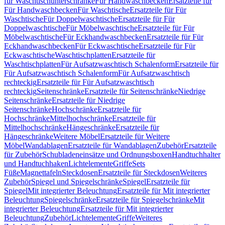
für Waschtischunterschränke
Für Handwaschbecken
Ersatzteile für
Für Handwaschbecken
Für Waschtische
Ersatzteile für Für
Waschtische
Für Doppelwaschtische
Ersatzteile für Für
Doppelwaschtische
Für Möbelwaschtische
Ersatzteile für Für
Möbelwaschtische
Für Eckhandwaschbecken
Ersatzteile für Für
Eckhandwaschbecken
Für Eckwaschtische
Ersatzteile für Für
Eckwaschtische
Waschtischplatten
Ersatzteile für
Waschtischplatten
Für Aufsatzwaschtisch Schalenform
Ersatzteile für
Für Aufsatzwaschtisch Schalenform
Für Aufsatzwaschtisch
rechteckig
Ersatzteile für Für Aufsatzwaschtisch
rechteckig
Seitenschränke
Ersatzteile für Seitenschränke
Niedrige
Seitenschränke
Ersatzteile für Niedrige
Seitenschränke
Hochschränke
Ersatzteile für
Hochschränke
Mittelhochschränke
Ersatzteile für
Mittelhochschränke
Hängeschränke
Ersatzteile für
Hängeschränke
Weitere Möbel
Ersatzteile für Weitere
Möbel
Wandablagen
Ersatzteile für Wandablagen
Zubehör
Ersatzteile
für Zubehör
Schubladeneinsätze und Ordnungsboxen
Handtuchhalter
und Handtuchhaken
Lichtelemente
Griffe
Sets
Füße
Magnettafeln
Steckdosen
Ersatzteile für Steckdosen
Weiteres
Zubehör
Spiegel und Spiegelschränke
Spiegel
Ersatzteile für
Spiegel
Mit integrierter Beleuchtung
Ersatzteile für Mit integrierter
Beleuchtung
Spiegelschränke
Ersatzteile für Spiegelschränke
Mit
integrierter Beleuchtung
Ersatzteile für Mit integrierter
Beleuchtung
Zubehör
Lichtelemente
Griffe
Weiteres