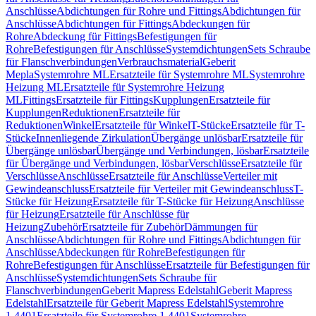
Anschlüsse
Abdichtungen für Rohre und Fittings
Abdichtungen für
Anschlüsse
Abdichtungen für Fittings
Abdeckungen für
Rohre
Abdeckung für Fittings
Befestigungen für
Rohre
Befestigungen für Anschlüsse
Systemdichtungen
Sets Schraube
für Flanschverbindungen
Verbrauchsmaterial
Geberit
Mepla
Systemrohre ML
Ersatzteile für Systemrohre ML
Systemrohre
Heizung ML
Ersatzteile für Systemrohre Heizung
ML
Fittings
Ersatzteile für Fittings
Kupplungen
Ersatzteile für
Kupplungen
Reduktionen
Ersatzteile für
Reduktionen
Winkel
Ersatzteile für Winkel
T-Stücke
Ersatzteile für T-
Stücke
Innenliegende Zirkulation
Übergänge unlösbar
Ersatzteile für
Übergänge unlösbar
Übergänge und Verbindungen, lösbar
Ersatzteile
für Übergänge und Verbindungen, lösbar
Verschlüsse
Ersatzteile für
Verschlüsse
Anschlüsse
Ersatzteile für Anschlüsse
Verteiler mit
Gewindeanschluss
Ersatzteile für Verteiler mit Gewindeanschluss
T-
Stücke für Heizung
Ersatzteile für T-Stücke für Heizung
Anschlüsse
für Heizung
Ersatzteile für Anschlüsse für
Heizung
Zubehör
Ersatzteile für Zubehör
Dämmungen für
Anschlüsse
Abdichtungen für Rohre und Fittings
Abdichtungen für
Anschlüsse
Abdeckungen für Rohre
Befestigungen für
Rohre
Befestigungen für Anschlüsse
Ersatzteile für Befestigungen für
Anschlüsse
Systemdichtungen
Sets Schraube für
Flanschverbindungen
Geberit Mapress Edelstahl
Geberit Mapress
Edelstahl
Ersatzteile für Geberit Mapress Edelstahl
Systemrohre
1.4401
Ersatzteile für Systemrohre 1.4401
Systemrohre