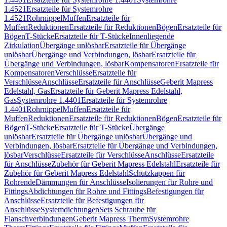
1.4521
Ersatzteile für Systemrohre
1.4521
Rohrnippel
Muffen
Ersatzteile für
Muffen
Reduktionen
Ersatzteile für Reduktionen
Bögen
Ersatzteile für
Bögen
T-Stücke
Ersatzteile für T-Stücke
Innenliegende
Zirkulation
Übergänge unlösbar
Ersatzteile für Übergänge
unlösbar
Übergänge und Verbindungen, lösbar
Ersatzteile für
Übergänge und Verbindungen, lösbar
Kompensatoren
Ersatzteile für
Kompensatoren
Verschlüsse
Ersatzteile für
Verschlüsse
Anschlüsse
Ersatzteile für Anschlüsse
Geberit Mapress
Edelstahl, Gas
Ersatzteile für Geberit Mapress Edelstahl,
Gas
Systemrohre 1.4401
Ersatzteile für Systemrohre
1.4401
Rohrnippel
Muffen
Ersatzteile für
Muffen
Reduktionen
Ersatzteile für Reduktionen
Bögen
Ersatzteile für
Bögen
T-Stücke
Ersatzteile für T-Stücke
Übergänge
unlösbar
Ersatzteile für Übergänge unlösbar
Übergänge und
Verbindungen, lösbar
Ersatzteile für Übergänge und Verbindungen,
lösbar
Verschlüsse
Ersatzteile für Verschlüsse
Anschlüsse
Ersatzteile
für Anschlüsse
Zubehör für Geberit Mapress Edelstahl
Ersatzteile für
Zubehör für Geberit Mapress Edelstahl
Schutzkappen für
Rohrende
Dämmungen für Anschlüsse
Isolierungen für Rohre und
Fittings
Abdichtungen für Rohre und Fittings
Befestigungen für
Anschlüsse
Ersatzteile für Befestigungen für
Anschlüsse
Systemdichtungen
Sets Schraube für
Flanschverbindungen
Geberit Mapress Therm
Systemrohre