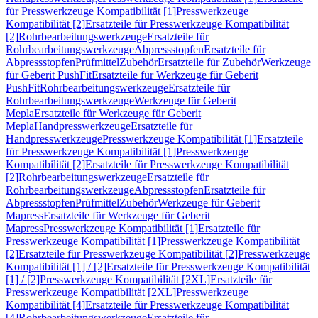
für Presswerkzeuge Kompatibilität [1]
Presswerkzeuge
Kompatibilität [2]
Ersatzteile für Presswerkzeuge Kompatibilität
[2]
Rohrbearbeitungswerkzeuge
Ersatzteile für
Rohrbearbeitungswerkzeuge
Abpressstopfen
Ersatzteile für
Abpressstopfen
Prüfmittel
Zubehör
Ersatzteile für Zubehör
Werkzeuge
für Geberit PushFit
Ersatzteile für Werkzeuge für Geberit
PushFit
Rohrbearbeitungswerkzeuge
Ersatzteile für
Rohrbearbeitungswerkzeuge
Werkzeuge für Geberit
Mepla
Ersatzteile für Werkzeuge für Geberit
Mepla
Handpresswerkzeuge
Ersatzteile für
Handpresswerkzeuge
Presswerkzeuge Kompatibilität [1]
Ersatzteile
für Presswerkzeuge Kompatibilität [1]
Presswerkzeuge
Kompatibilität [2]
Ersatzteile für Presswerkzeuge Kompatibilität
[2]
Rohrbearbeitungswerkzeuge
Ersatzteile für
Rohrbearbeitungswerkzeuge
Abpressstopfen
Ersatzteile für
Abpressstopfen
Prüfmittel
Zubehör
Werkzeuge für Geberit
Mapress
Ersatzteile für Werkzeuge für Geberit
Mapress
Presswerkzeuge Kompatibilität [1]
Ersatzteile für
Presswerkzeuge Kompatibilität [1]
Presswerkzeuge Kompatibilität
[2]
Ersatzteile für Presswerkzeuge Kompatibilität [2]
Presswerkzeuge
Kompatibilität [1] / [2]
Ersatzteile für Presswerkzeuge Kompatibilität
[1] / [2]
Presswerkzeuge Kompatibilität [2XL]
Ersatzteile für
Presswerkzeuge Kompatibilität [2XL]
Presswerkzeuge
Kompatibilität [4]
Ersatzteile für Presswerkzeuge Kompatibilität
[4]
Rohrbearbeitungswerkzeuge
Ersatzteile für