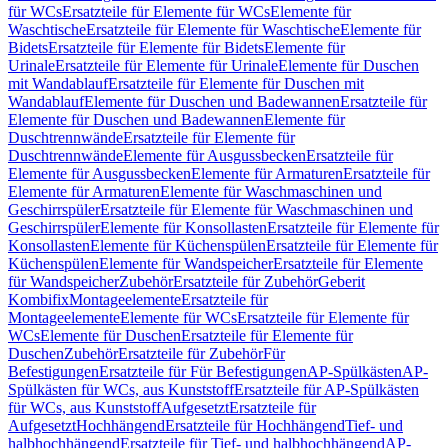
für WCs
Ersatzteile für Elemente für WCs
Elemente für
Waschtische
Ersatzteile für Elemente für Waschtische
Elemente für
Bidets
Ersatzteile für Elemente für Bidets
Elemente für
Urinale
Ersatzteile für Elemente für Urinale
Elemente für Duschen
mit Wandablauf
Ersatzteile für Elemente für Duschen mit
Wandablauf
Elemente für Duschen und Badewannen
Ersatzteile für
Elemente für Duschen und Badewannen
Elemente für
Duschtrennwände
Ersatzteile für Elemente für
Duschtrennwände
Elemente für Ausgussbecken
Ersatzteile für
Elemente für Ausgussbecken
Elemente für Armaturen
Ersatzteile für
Elemente für Armaturen
Elemente für Waschmaschinen und
Geschirrspüler
Ersatzteile für Elemente für Waschmaschinen und
Geschirrspüler
Elemente für Konsollasten
Ersatzteile für Elemente für
Konsollasten
Elemente für Küchenspülen
Ersatzteile für Elemente für
Küchenspülen
Elemente für Wandspeicher
Ersatzteile für Elemente
für Wandspeicher
Zubehör
Ersatzteile für Zubehör
Geberit
Kombifix
Montageelemente
Ersatzteile für
Montageelemente
Elemente für WCs
Ersatzteile für Elemente für
WCs
Elemente für Duschen
Ersatzteile für Elemente für
Duschen
Zubehör
Ersatzteile für Zubehör
Für
Befestigungen
Ersatzteile für Für Befestigungen
AP-Spülkästen
AP-
Spülkästen für WCs, aus Kunststoff
Ersatzteile für AP-Spülkästen
für WCs, aus Kunststoff
Aufgesetzt
Ersatzteile für
Aufgesetzt
Hochhängend
Ersatzteile für Hochhängend
Tief- und
halbhochhängend
Ersatzteile für Tief- und halbhochhängend
AP-