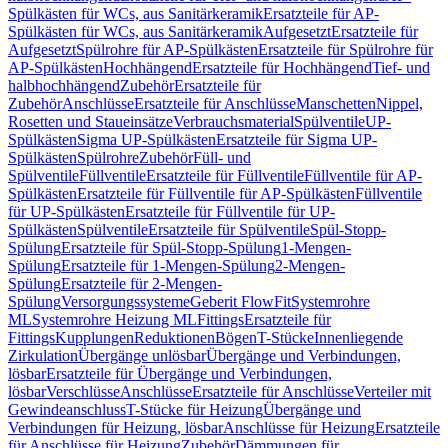
Spülkästen für WCs, aus Sanitärkeramik
Ersatzteile für AP-
Spülkästen für WCs, aus Sanitärkeramik
Aufgesetzt
Ersatzteile für
Aufgesetzt
Spülrohre für AP-Spülkästen
Ersatzteile für Spülrohre für
AP-Spülkästen
Hochhängend
Ersatzteile für Hochhängend
Tief- und
halbhochhängend
Zubehör
Ersatzteile für
Zubehör
Anschlüsse
Ersatzteile für Anschlüsse
Manschetten
Nippel,
Rosetten und Staueinsätze
Verbrauchsmaterial
Spülventile
UP-
Spülkästen
Sigma UP-Spülkästen
Ersatzteile für Sigma UP-
Spülkästen
Spülrohre
Zubehör
Füll- und
Spülventile
Füllventile
Ersatzteile für Füllventile
Füllventile für AP-
Spülkästen
Ersatzteile für Füllventile für AP-Spülkästen
Füllventile
für UP-Spülkästen
Ersatzteile für Füllventile für UP-
Spülkästen
Spülventile
Ersatzteile für Spülventile
Spül-Stopp-
Spülung
Ersatzteile für Spül-Stopp-Spülung
1-Mengen-
Spülung
Ersatzteile für 1-Mengen-Spülung
2-Mengen-
Spülung
Ersatzteile für 2-Mengen-
Spülung
Versorgungssysteme
Geberit FlowFit
Systemrohre
ML
Systemrohre Heizung ML
Fittings
Ersatzteile für
Fittings
Kupplungen
Reduktionen
Bögen
T-Stücke
Innenliegende
Zirkulation
Übergänge unlösbar
Übergänge und Verbindungen,
lösbar
Ersatzteile für Übergänge und Verbindungen,
lösbar
Verschlüsse
Anschlüsse
Ersatzteile für Anschlüsse
Verteiler mit
Gewindeanschluss
T-Stücke für Heizung
Übergänge und
Verbindungen für Heizung, lösbar
Anschlüsse für Heizung
Ersatzteile
für Anschlüsse für Heizung
Zubehör
Dämmungen für