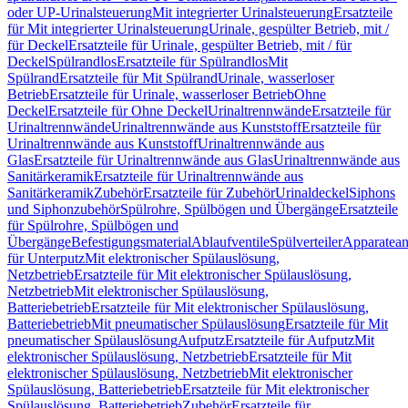
oder UP-Urinalsteuerung
Mit integrierter Urinalsteuerung
Ersatzteile
für Mit integrierter Urinalsteuerung
Urinale, gespülter Betrieb, mit /
für Deckel
Ersatzteile für Urinale, gespülter Betrieb, mit / für
Deckel
Spülrandlos
Ersatzteile für Spülrandlos
Mit
Spülrand
Ersatzteile für Mit Spülrand
Urinale, wasserloser
Betrieb
Ersatzteile für Urinale, wasserloser Betrieb
Ohne
Deckel
Ersatzteile für Ohne Deckel
Urinaltrennwände
Ersatzteile für
Urinaltrennwände
Urinaltrennwände aus Kunststoff
Ersatzteile für
Urinaltrennwände aus Kunststoff
Urinaltrennwände aus
Glas
Ersatzteile für Urinaltrennwände aus Glas
Urinaltrennwände aus
Sanitärkeramik
Ersatzteile für Urinaltrennwände aus
Sanitärkeramik
Zubehör
Ersatzteile für Zubehör
Urinaldeckel
Siphons
und Siphonzubehör
Spülrohre, Spülbögen und Übergänge
Ersatzteile
für Spülrohre, Spülbögen und
Übergänge
Befestigungsmaterial
Ablaufventile
Spülverteiler
Apparatean
für Unterputz
Mit elektronischer Spülauslösung,
Netzbetrieb
Ersatzteile für Mit elektronischer Spülauslösung,
Netzbetrieb
Mit elektronischer Spülauslösung,
Batteriebetrieb
Ersatzteile für Mit elektronischer Spülauslösung,
Batteriebetrieb
Mit pneumatischer Spülauslösung
Ersatzteile für Mit
pneumatischer Spülauslösung
Aufputz
Ersatzteile für Aufputz
Mit
elektronischer Spülauslösung, Netzbetrieb
Ersatzteile für Mit
elektronischer Spülauslösung, Netzbetrieb
Mit elektronischer
Spülauslösung, Batteriebetrieb
Ersatzteile für Mit elektronischer
Spülauslösung, Batteriebetrieb
Zubehör
Ersatzteile für