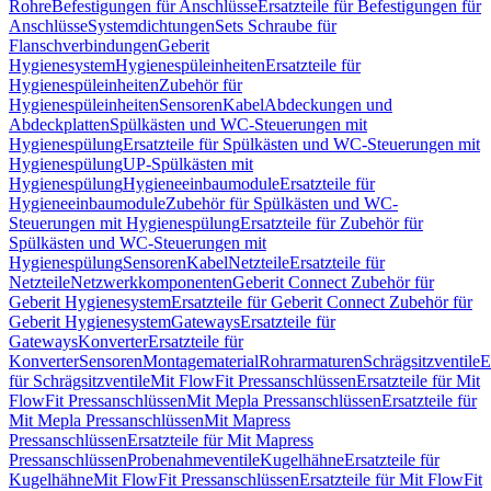
Rohre
Befestigungen für Anschlüsse
Ersatzteile für Befestigungen für
Anschlüsse
Systemdichtungen
Sets Schraube für
Flanschverbindungen
Geberit
Hygienesystem
Hygienespüleinheiten
Ersatzteile für
Hygienespüleinheiten
Zubehör für
Hygienespüleinheiten
Sensoren
Kabel
Abdeckungen und
Abdeckplatten
Spülkästen und WC-Steuerungen mit
Hygienespülung
Ersatzteile für Spülkästen und WC-Steuerungen mit
Hygienespülung
UP-Spülkästen mit
Hygienespülung
Hygieneeinbaumodule
Ersatzteile für
Hygieneeinbaumodule
Zubehör für Spülkästen und WC-
Steuerungen mit Hygienespülung
Ersatzteile für Zubehör für
Spülkästen und WC-Steuerungen mit
Hygienespülung
Sensoren
Kabel
Netzteile
Ersatzteile für
Netzteile
Netzwerkkomponenten
Geberit Connect Zubehör für
Geberit Hygienesystem
Ersatzteile für Geberit Connect Zubehör für
Geberit Hygienesystem
Gateways
Ersatzteile für
Gateways
Konverter
Ersatzteile für
Konverter
Sensoren
Montagematerial
Rohrarmaturen
Schrägsitzventile
E
für Schrägsitzventile
Mit FlowFit Pressanschlüssen
Ersatzteile für Mit
FlowFit Pressanschlüssen
Mit Mepla Pressanschlüssen
Ersatzteile für
Mit Mepla Pressanschlüssen
Mit Mapress
Pressanschlüssen
Ersatzteile für Mit Mapress
Pressanschlüssen
Probenahmeventile
Kugelhähne
Ersatzteile für
Kugelhähne
Mit FlowFit Pressanschlüssen
Ersatzteile für Mit FlowFit