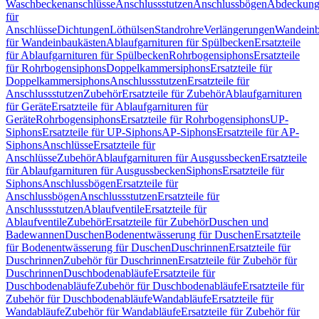
Waschbeckenanschlüsse
Anschlussstutzen
Anschlussbögen
Abdeckung
für
Anschlüsse
Dichtungen
Löthülsen
Standrohre
Verlängerungen
Wandeinb
für Wandeinbaukästen
Ablaufgarnituren für Spülbecken
Ersatzteile
für Ablaufgarnituren für Spülbecken
Rohrbogensiphons
Ersatzteile
für Rohrbogensiphons
Doppelkammersiphons
Ersatzteile für
Doppelkammersiphons
Anschlussstutzen
Ersatzteile für
Anschlussstutzen
Zubehör
Ersatzteile für Zubehör
Ablaufgarnituren
für Geräte
Ersatzteile für Ablaufgarnituren für
Geräte
Rohrbogensiphons
Ersatzteile für Rohrbogensiphons
UP-
Siphons
Ersatzteile für UP-Siphons
AP-Siphons
Ersatzteile für AP-
Siphons
Anschlüsse
Ersatzteile für
Anschlüsse
Zubehör
Ablaufgarnituren für Ausgussbecken
Ersatzteile
für Ablaufgarnituren für Ausgussbecken
Siphons
Ersatzteile für
Siphons
Anschlussbögen
Ersatzteile für
Anschlussbögen
Anschlussstutzen
Ersatzteile für
Anschlussstutzen
Ablaufventile
Ersatzteile für
Ablaufventile
Zubehör
Ersatzteile für Zubehör
Duschen und
Badewannen
Duschen
Bodenentwässerung für Duschen
Ersatzteile
für Bodenentwässerung für Duschen
Duschrinnen
Ersatzteile für
Duschrinnen
Zubehör für Duschrinnen
Ersatzteile für Zubehör für
Duschrinnen
Duschbodenabläufe
Ersatzteile für
Duschbodenabläufe
Zubehör für Duschbodenabläufe
Ersatzteile für
Zubehör für Duschbodenabläufe
Wandabläufe
Ersatzteile für
Wandabläufe
Zubehör für Wandabläufe
Ersatzteile für Zubehör für