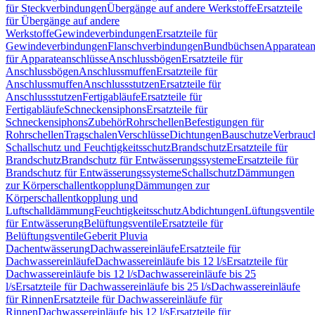
für Steckverbindungen
Übergänge auf andere Werkstoffe
Ersatzteile
für Übergänge auf andere
Werkstoffe
Gewindeverbindungen
Ersatzteile für
Gewindeverbindungen
Flanschverbindungen
Bundbüchsen
Apparatean
für Apparateanschlüsse
Anschlussbögen
Ersatzteile für
Anschlussbögen
Anschlussmuffen
Ersatzteile für
Anschlussmuffen
Anschlussstutzen
Ersatzteile für
Anschlussstutzen
Fertigabläufe
Ersatzteile für
Fertigabläufe
Schneckensiphons
Ersatzteile für
Schneckensiphons
Zubehör
Rohrschellen
Befestigungen für
Rohrschellen
Tragschalen
Verschlüsse
Dichtungen
Bauschutze
Verbrauc
Schallschutz und Feuchtigkeitsschutz
Brandschutz
Ersatzteile für
Brandschutz
Brandschutz für Entwässerungssysteme
Ersatzteile für
Brandschutz für Entwässerungssysteme
Schallschutz
Dämmungen
zur Körperschallentkopplung
Dämmungen zur
Körperschallentkopplung und
Luftschalldämmung
Feuchtigkeitsschutz
Abdichtungen
Lüftungsventile
für Entwässerung
Belüftungsventile
Ersatzteile für
Belüftungsventile
Geberit Pluvia
Dachentwässerung
Dachwassereinläufe
Ersatzteile für
Dachwassereinläufe
Dachwassereinläufe bis 12 l/s
Ersatzteile für
Dachwassereinläufe bis 12 l/s
Dachwassereinläufe bis 25
l/s
Ersatzteile für Dachwassereinläufe bis 25 l/s
Dachwassereinläufe
für Rinnen
Ersatzteile für Dachwassereinläufe für
Rinnen
Dachwassereinläufe bis 12 l/s
Ersatzteile für