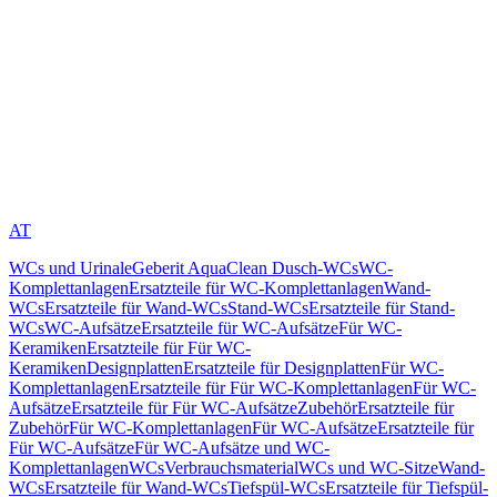
AT
WCs und Urinale
Geberit AquaClean Dusch-WCs
WC-
Komplettanlagen
Ersatzteile für WC-Komplettanlagen
Wand-
WCs
Ersatzteile für Wand-WCs
Stand-WCs
Ersatzteile für Stand-
WCs
WC-Aufsätze
Ersatzteile für WC-Aufsätze
Für WC-
Keramiken
Ersatzteile für Für WC-
Keramiken
Designplatten
Ersatzteile für Designplatten
Für WC-
Komplettanlagen
Ersatzteile für Für WC-Komplettanlagen
Für WC-
Aufsätze
Ersatzteile für Für WC-Aufsätze
Zubehör
Ersatzteile für
Zubehör
Für WC-Komplettanlagen
Für WC-Aufsätze
Ersatzteile für
Für WC-Aufsätze
Für WC-Aufsätze und WC-
Komplettanlagen
WCs
Verbrauchsmaterial
WCs und WC-Sitze
Wand-
WCs
Ersatzteile für Wand-WCs
Tiefspül-WCs
Ersatzteile für Tiefspül-