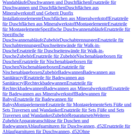
Wandabläufe
Duschwannen und Duschflächen
Ersatzteile für
Duschwannen und Duschflächen
Duschflächen aus
Mineralwerkstoff und Geberit Duofix
Installationselemente
Duschflächen aus Mineralwerkstoff
Ersatzteile
für Duschflächen aus Mineralwerkstoff
Montagelemente
Ersatzteile
für Montagelemente
Spezifische Duschwannenabläufe
Ersatzteile für
Spezifische
Duschwannenabläufe
Zubehör
Duschabtrennungen
Ersatzteile für
Duschabtrennungen
Duschseitenwände für Walk-in-
Dusche
Ersatzteile für Duschseitenwände für Walk-in-
Dusche
Zubehör
Ersatzteile für Zubehör
Nischenablageboxen für
Duschen
Ersatzteile für Nischenablageboxen für
Duschen
Nischenablageboxen
Ersatzteile für
Nischenablageboxen
Zubehör
Badewannen
Badewannen aus
Sanitäracryl
Ersatzteile für Badewannen aus
Sanitäracryl
Rechteckbadewannen
Ersatzteile für
Rechteckbadewannen
Badewannen aus Mineralwerkstoff
Ersatzteile
für Badewannen aus Mineralwerkstoff
Badewannen für
Babys
Ersatzteile für Badewannen für
Babys
Montagelemente
Ersatzteile für Montagelemente
Sets Füße und
Sets Traversen und Wandanker
Ersatzteile für Sets Füße und Sets
Traversen und Wandanker
Zubehör
Reparatursets
Weiteres
Zubehör
Apparateanschlüsse für Duschen und
Badewannen
Ablaufgarnituren für Duschwannen, d52
Ersatzteile für
Ablaufgarnituren für Duschwannen, d52
Ohne