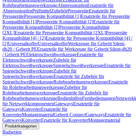
Rohrbearbeitungswerkzeuge
Abpressstopfen
Ersatzteile für
Abpressstopfen
Prüfmittel
Zubehör
Pressgeräte
Ersatzteile für
Pressgeräte
Pressgeräte Kompatibilität [1]
Ersatzteile für Pressgeräte
Kompatibilität [1]
Pressgeräte Kompatibilität [2]
Ersatzteile für
Pressgeräte Kompatibilität [2]
Pressgeräte Kompatibilität
[2XL]
Ersatzteile für Pressgeräte Kompatibilität [2XL]
Pressgeräte
Kompatibilität [4] / [2]
Ersatzteile für Pressgeräte Kompatibilität [4] /
[2]
Universalkoffer
Universalkoffer
Werkzeuge für Geberit Silent-
db20 / Geberit PE
Ersatzteile für Werkzeuge für Geberit Silent-db20
/ Geberit PE
Elektroschweißwerkzeuge
Ersatzteile für
Elektroschweißwerkzeuge
Zubehör für
Elektroschweißwerkzeuge
Spiegelschweißwerkzeuge
Ersatzteile für
Spiegelschweißwerkzeuge
Zubehör für
Spiegelschweißwerkzeuge
Ersatzteile für Zubehör für
Spiegelschweißwerkzeuge
Rohrbearbeitungswerkzeuge
Ersatzteile
für Rohrbearbeitungswerkzeuge
Zubehör für
Rohrbearbeitungswerkzeuge
Ersatzteile für Zubehör für
Rohrbearbeitungswerkzeuge
Bedienhilfen
Fernbedienungen
Netzwerk
für Netzwerkkomponenten
Gateways
Ersatzteile für
Gateways
Konverter
Ersatzteile für
Konverter
Montagematerial
Geberit Connect
Gateways
Ersatzteile für
Gateways
Konverter
Ersatzteile für Konverter
Montagematerial
Produktkategorien
Badserien