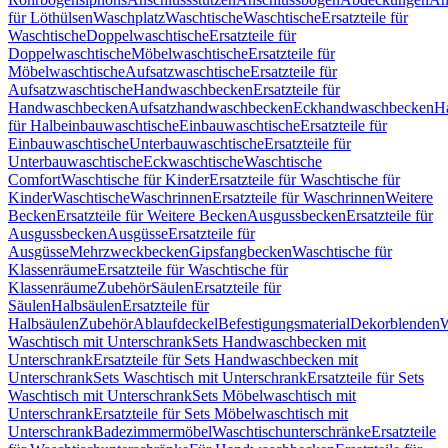
für Löthülsen
Waschplatz
Waschtische
Waschtische
Ersatzteile für
Waschtische
Doppelwaschtische
Ersatzteile für
Doppelwaschtische
Möbelwaschtische
Ersatzteile für
Möbelwaschtische
Aufsatzwaschtische
Ersatzteile für
Aufsatzwaschtische
Handwaschbecken
Ersatzteile für
Handwaschbecken
Aufsatzhandwaschbecken
Eckhandwaschbecken
H
für Halbeinbauwaschtische
Einbauwaschtische
Ersatzteile für
Einbauwaschtische
Unterbauwaschtische
Ersatzteile für
Unterbauwaschtische
Eckwaschtische
Waschtische
Comfort
Waschtische für Kinder
Ersatzteile für Waschtische für
Kinder
Waschtische
Waschrinnen
Ersatzteile für Waschrinnen
Weitere
Becken
Ersatzteile für Weitere Becken
Ausgussbecken
Ersatzteile für
Ausgussbecken
Ausgüsse
Ersatzteile für
Ausgüsse
Mehrzweckbecken
Gipsfangbecken
Waschtische für
Klassenräume
Ersatzteile für Waschtische für
Klassenräume
Zubehör
Säulen
Ersatzteile für
Säulen
Halbsäulen
Ersatzteile für
Halbsäulen
Zubehör
Ablaufdeckel
Befestigungsmaterial
Dekorblenden
W
Waschtisch mit Unterschrank
Sets Handwaschbecken mit
Unterschrank
Ersatzteile für Sets Handwaschbecken mit
Unterschrank
Sets Waschtisch mit Unterschrank
Ersatzteile für Sets
Waschtisch mit Unterschrank
Sets Möbelwaschtisch mit
Unterschrank
Ersatzteile für Sets Möbelwaschtisch mit
Unterschrank
Badezimmermöbel
Waschtischunterschränke
Ersatzteile