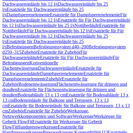
Dachwassereinläufe bis 12 l/s
Dachwassereinläufe bis 25
l/s
Ersatzteile für Dachwassereinläufe bis 25
l/s
Dampfsperrenelemente
Ersatzteile für Dampfsperrenelemente
Für
Dachwassereinläufe bis 12 l/s
Ersatzteile für Für Dachwassereinläufe
bis 12 l/s
Dachwassereinläufe bis 25 l/s
Notüberläufe
Ersatzteile für
Notüberläufe
Für Dachwassereinläufe bis 12 l/s
Ersatzteile für Für
Dachwassereinläufe bis 12 l/s
Dachwassereinläufe bis 25
l/s
Ersatzteile für Dachwassereinläufe bis 25
l/s
Befestigungen
Befestigungssystem d40–200
Befestigungssystem
d250–315
Zubehör
Ersatzteile für Zubehör
Für
Dachwassereinläufe
Ersatzteile für Für Dachwassereinläufe
Für
Befestigungen
Konventionelle
Dachentwässerung
Dachwassereinläufe
Ersatzteile für
Dachwassereinläufe
Dampfsperrenelemente
Ersatzteile für
Dampfsperrenelemente
Zubehör
Ersatzteile für
Zubehör
Bodenentwässerung
Flächenentwässerung für drinnen und
draußen
Ersatzteile für Flächenentwässerung für drinnen und
draußen
Bodenabläufe 13 x 13 cm
Ersatzteile für Bodenabläufe 13 x
13 cm
Bodeneinläufe für Balkone und Terrassen, 13 x 13
cm
Ersatzteile für Bodeneinläufe für Balkone und Terrassen, 13 x 13
cm
Zubehör
Ersatzteile für Zubehör
Werkzeuge,
Netzwerkkomponenten und Software
Werkzeuge
Werkzeuge für
Geberit FlowFit
Ersatzteile für Werkzeuge für Geberit
FlowFit
Handpresswerkzeuge
Ersatzteile für
Handpresswerkzeuge
Presswerkzeuge Kompatibilität [1]
Ersatzteile