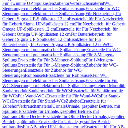
Für Twinline UP-Spülkästen
Zubehör
Verbrauchsmaterial
WC-
Steuerungen mit elektronischer Spülauslösung
Ersatzteile für WC-
Steuerungen mit elektronischer Spülauslösung
Für Netzbetrieb, für
Geberit Sigma UP-Spülkästen 12 cm
Ersatzteile für Für Netzbetrieb,
für Geberit Sigma UP-Spülkästen 12 cm
Für Netzbetrieb, für Geberit
Omega UP-Spülkästen 12 cm
Ersatzteile für Für Netzbetrieb, für
Geberit Omega UP-Spülkästen 12 cm
Für Batteriebetrieb, für
Geberit Sigma UP-Spülkästen 12 cm
Ersatzteile für Für
Batteriebetrieb, für Geberit Sigma UP-Spülkästen 12 cm
WC-
Steuerungen mit pneumatischer Spülauslösung
Ersatzteile für WC-
Steuerungen mit pneumatischer Spülauslösung
Für 2-Mengen-
Spülung
Ersatzteile für Für 2-Mengen-Spülung
Für 1-Mengen-
Spülung
Ersatzteile für Für 1-Mengen-Spülung
Zubehör für WC-
Steuerungen
Ersatzteile für Zubehör für WC-
Steuerungen
Rohbausets
Ersatzteile für Rohbausets
Für WC-
Steuerungen mit elektronischer Spülauslösung
Ersatzteile für Für
WC-Steuerungen mit elektronischer Spülauslösung
Geberit Monolith
Sanitärmodule
Sanitärmodule für WCs
Ersatzteile für Sanitärmodule
für WCs
Für Wand-WCs
Ersatzteile für Für Wand-WCs
Für Stand-
WCs
Ersatzteile für Für Stand-WCs
Zubehör
Ersatzteile für
Zubehör
Verbrauchsmaterial
Urinale
Urinale, gespülter Betrieb, mit
Spülrand
Ersatzteile für Urinale, gespülter Betrieb, mit
Spülrand
Ohne Deckel
Ersatzteile für Ohne Deckel
Urinale, gespülter
Betrieb, spülrandlos
Ersatzteile für Urinale, gespülter Betrieb,
spülrandlos
Für AP- oder UP-Urinalsteuerung
Ersatzteile für Für AP-