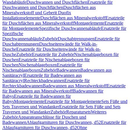
Wandabläufe
Duschwannen und Duschflächen
Ersatzteile für
Duschwannen und Duschflächen
Duschflächen aus
Mineralwerkstoff und Geberit Duofix
Installationselemente
Duschflächen aus Mineralwerkstoff
Ersatzteile
für Duschflächen aus Mineralwerkstoff
Montagelemente
Ersatzteile
für Montagelemente
Spezifische Duschwannenabläufe
Ersatzteile für
Spezifische
Duschwannenabläufe
Zubehör
Duschabtrennungen
Ersatzteile für
Duschabtrennungen
Duschseitenwände für Walk-in-
Dusche
Ersatzteile für Duschseitenwände für Walk-in-
Dusche
Zubehör
Ersatzteile für Zubehör
Nischenablageboxen für
Duschen
Ersatzteile für Nischenablageboxen für
Duschen
Nischenablageboxen
Ersatzteile für
Nischenablageboxen
Zubehör
Badewannen
Badewannen aus
Sanitäracryl
Ersatzteile für Badewannen aus
Sanitäracryl
Rechteckbadewannen
Ersatzteile für
Rechteckbadewannen
Badewannen aus Mineralwerkstoff
Ersatzteile
für Badewannen aus Mineralwerkstoff
Badewannen für
Babys
Ersatzteile für Badewannen für
Babys
Montagelemente
Ersatzteile für Montagelemente
Sets Füße und
Sets Traversen und Wandanker
Ersatzteile für Sets Füße und Sets
Traversen und Wandanker
Zubehör
Reparatursets
Weiteres
Zubehör
Apparateanschlüsse für Duschen und
Badewannen
Ablaufgarnituren für Duschwannen, d52
Ersatzteile für
Ablaufgarnituren für Duschwannen, d52
Ohne