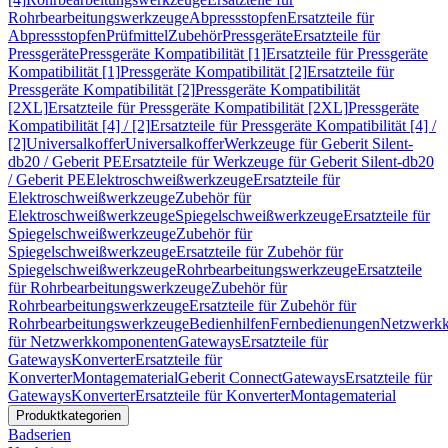
Rohrbearbeitungswerkzeuge
Abpressstopfen
Ersatzteile für
Abpressstopfen
Prüfmittel
Zubehör
Pressgeräte
Ersatzteile für
Pressgeräte
Pressgeräte Kompatibilität [1]
Ersatzteile für Pressgeräte
Kompatibilität [1]
Pressgeräte Kompatibilität [2]
Ersatzteile für
Pressgeräte Kompatibilität [2]
Pressgeräte Kompatibilität
[2XL]
Ersatzteile für Pressgeräte Kompatibilität [2XL]
Pressgeräte
Kompatibilität [4] / [2]
Ersatzteile für Pressgeräte Kompatibilität [4] /
[2]
Universalkoffer
Universalkoffer
Werkzeuge für Geberit Silent-
db20 / Geberit PE
Ersatzteile für Werkzeuge für Geberit Silent-db20
/ Geberit PE
Elektroschweißwerkzeuge
Ersatzteile für
Elektroschweißwerkzeuge
Zubehör für
Elektroschweißwerkzeuge
Spiegelschweißwerkzeuge
Ersatzteile für
Spiegelschweißwerkzeuge
Zubehör für
Spiegelschweißwerkzeuge
Ersatzteile für Zubehör für
Spiegelschweißwerkzeuge
Rohrbearbeitungswerkzeuge
Ersatzteile
für Rohrbearbeitungswerkzeuge
Zubehör für
Rohrbearbeitungswerkzeuge
Ersatzteile für Zubehör für
Rohrbearbeitungswerkzeuge
Bedienhilfen
Fernbedienungen
Netzwerk
für Netzwerkkomponenten
Gateways
Ersatzteile für
Gateways
Konverter
Ersatzteile für
Konverter
Montagematerial
Geberit Connect
Gateways
Ersatzteile für
Gateways
Konverter
Ersatzteile für Konverter
Montagematerial
Produktkategorien
Badserien