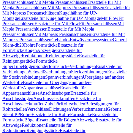
Pressanschlüssen
Mit Mepla Pressanschlüssen
Ersatzteile für Mit
Mepla Pressanschlüssen
Mit Mapress Pressanschlüssen
Ersatzteile für
Mit Mapress Pressanschlüssen
Kugelhähne für UP-
Montage
Ersatzteile für Kugelhähne für UP-Montage
Mit FlowFit
Pressanschlüssen
Ersatzteile für Mit FlowFit Pressanschlüssen
Mit
Mepla Pressanschlüssen
Ersatzteile für Mit Mepla
Pressanschlüssen
Mit Mapress Pressanschlüssen
Ersatzteile für Mit
Mapress Pressanschlüssen
Gebäude-Entwässerungssysteme
Geberit
Silent-db20
Rohre
Formstücke
Ersatzteile für
Formstücke
Bögen
Abzweige
Ersatzteile für
Abzweige
Reduktionen
Reinigungsstücke
Ersatzteile für
Reinigungsstücke
Formstücke
SuperTube
Bögen
Sonderformstücke
Verbindungen
Ersatzteile für
Verbindungen
Schweißverbindungen
Steckverbindungen
Ersatzteile
für Steckverbindungen
Spannverbindungen
Übergänge auf andere
Werkstoffe
Ersatzteile für Übergänge auf andere
Werkstoffe
Apparateanschlüsse
Ersatzteile für
Apparateanschlüsse
Anschlussbögen
Ersatzteile für
Anschlussbögen
Anschlusssteckmuffen
Ersatzteile für
Anschlusssteckmuffen
Zubehör
Rohrschellen
Befestigungen für
Rohrschellen
Verschlüsse
Dichtungen
Verbrauchsmaterial
Geberit
Silent-PP
Rohre
Ersatzteile für Rohre
Formstücke
Ersatzteile für
Formstücke
Bögen
Ersatzteile für Bögen
Abzweige
Ersatzteile für
Abzweige
Reduktionen
Ersatzteile für
Reduktionen
Reinigungsstücke
Ersatzteile für