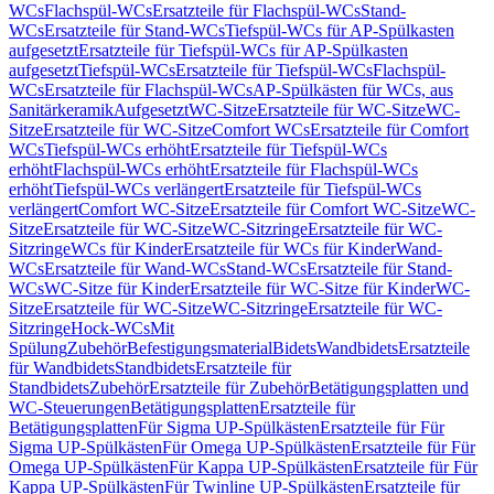
WCs
Flachspül-WCs
Ersatzteile für Flachspül-WCs
Stand-
WCs
Ersatzteile für Stand-WCs
Tiefspül-WCs für AP-Spülkasten
aufgesetzt
Ersatzteile für Tiefspül-WCs für AP-Spülkasten
aufgesetzt
Tiefspül-WCs
Ersatzteile für Tiefspül-WCs
Flachspül-
WCs
Ersatzteile für Flachspül-WCs
AP-Spülkästen für WCs, aus
Sanitärkeramik
Aufgesetzt
WC-Sitze
Ersatzteile für WC-Sitze
WC-
Sitze
Ersatzteile für WC-Sitze
Comfort WCs
Ersatzteile für Comfort
WCs
Tiefspül-WCs erhöht
Ersatzteile für Tiefspül-WCs
erhöht
Flachspül-WCs erhöht
Ersatzteile für Flachspül-WCs
erhöht
Tiefspül-WCs verlängert
Ersatzteile für Tiefspül-WCs
verlängert
Comfort WC-Sitze
Ersatzteile für Comfort WC-Sitze
WC-
Sitze
Ersatzteile für WC-Sitze
WC-Sitzringe
Ersatzteile für WC-
Sitzringe
WCs für Kinder
Ersatzteile für WCs für Kinder
Wand-
WCs
Ersatzteile für Wand-WCs
Stand-WCs
Ersatzteile für Stand-
WCs
WC-Sitze für Kinder
Ersatzteile für WC-Sitze für Kinder
WC-
Sitze
Ersatzteile für WC-Sitze
WC-Sitzringe
Ersatzteile für WC-
Sitzringe
Hock-WCs
Mit
Spülung
Zubehör
Befestigungsmaterial
Bidets
Wandbidets
Ersatzteile
für Wandbidets
Standbidets
Ersatzteile für
Standbidets
Zubehör
Ersatzteile für Zubehör
Betätigungsplatten und
WC-Steuerungen
Betätigungsplatten
Ersatzteile für
Betätigungsplatten
Für Sigma UP-Spülkästen
Ersatzteile für Für
Sigma UP-Spülkästen
Für Omega UP-Spülkästen
Ersatzteile für Für
Omega UP-Spülkästen
Für Kappa UP-Spülkästen
Ersatzteile für Für
Kappa UP-Spülkästen
Für Twinline UP-Spülkästen
Ersatzteile für