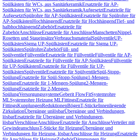
Spülkästen für WCs, aus Sanitärkeramik
Ersatzteile für AP-
Spülkästen für WCs, aus Sanitärkeramik
Aufgesetzt
Ersatzteile für
Aufgesetzt
Spülrohre für AP-Spülkästen
Ersatzteile für Spülrohre für
AP-Spülkästen
Hochhängend
Ersatzteile für Hochhängend
Tief- und
halbhochhängend
Zubehör
Ersatzteile für
Zubehör
Anschlüsse
Ersatzteile für Anschlüsse
Manschetten
Nippel,
Rosetten und Staueinsätze
Verbrauchsmaterial
Spülventile
UP-
Spülkästen
Sigma UP-Spülkästen
Ersatzteile für Sigma UP-
Spülkästen
Spülrohre
Zubehör
Füll- und
Spülventile
Füllventile
Ersatzteile für Füllventile
Füllventile für AP-
Spülkästen
Ersatzteile für Füllventile für AP-Spülkästen
Füllventile
für UP-Spülkästen
Ersatzteile für Füllventile für UP-
Spülkästen
Spülventile
Ersatzteile für Spülventile
Spül-Stopp-
Spülung
Ersatzteile für Spül-Stopp-Spülung
1-Mengen-
Spülung
Ersatzteile für 1-Mengen-Spülung
2-Mengen-
Spülung
Ersatzteile für 2-Mengen-
Spülung
Versorgungssysteme
Geberit FlowFit
Systemrohre
ML
Systemrohre Heizung ML
Fittings
Ersatzteile für
Fittings
Kupplungen
Reduktionen
Bögen
T-Stücke
Innenliegende
Zirkulation
Übergänge unlösbar
Übergänge und Verbindungen,
lösbar
Ersatzteile für Übergänge und Verbindungen,
lösbar
Verschlüsse
Anschlüsse
Ersatzteile für Anschlüsse
Verteiler mit
Gewindeanschluss
T-Stücke für Heizung
Übergänge und
Verbindungen für Heizung, lösbar
Anschlüsse für Heizung
Ersatzteile
für Anschlüsse für Heizung
Zubehör
Dämmungen für