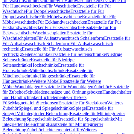
für Waschtischunterschränke
Für Handwaschbecken
Ersatzteile für
Für Handwaschbecken
Für Waschtische
Ersatzteile für Für
Waschtische
Für Doppelwaschtische
Ersatzteile für Für
Doppelwaschtische
Für Möbelwaschtische
Ersatzteile für Für
Möbelwaschtische
Für Eckhandwaschbecken
Ersatzteile für Für
Eckhandwaschbecken
Für Eckwaschtische
Ersatzteile für Für
Eckwaschtische
Waschtischplatten
Ersatzteile für
Waschtischplatten
Für Aufsatzwaschtisch Schalenform
Ersatzteile für
Für Aufsatzwaschtisch Schalenform
Für Aufsatzwaschtisch
rechteckig
Ersatzteile für Für Aufsatzwaschtisch
rechteckig
Seitenschränke
Ersatzteile für Seitenschränke
Niedrige
Seitenschränke
Ersatzteile für Niedrige
Seitenschränke
Hochschränke
Ersatzteile für
Hochschränke
Mittelhochschränke
Ersatzteile für
Mittelhochschränke
Hängeschränke
Ersatzteile für
Hängeschränke
Weitere Möbel
Ersatzteile für Weitere
Möbel
Wandablagen
Ersatzteile für Wandablagen
Zubehör
Ersatzteile
für Zubehör
Schubladeneinsätze und Ordnungsboxen
Handtuchhalter
und Handtuchhaken
Lichtelemente
Griffe
Sets
Füße
Magnettafeln
Steckdosen
Ersatzteile für Steckdosen
Weiteres
Zubehör
Spiegel und Spiegelschränke
Spiegel
Ersatzteile für
Spiegel
Mit integrierter Beleuchtung
Ersatzteile für Mit integrierter
Beleuchtung
Spiegelschränke
Ersatzteile für Spiegelschränke
Mit
integrierter Beleuchtung
Ersatzteile für Mit integrierter
Beleuchtung
Zubehör
Lichtelemente
Griffe
Weiteres