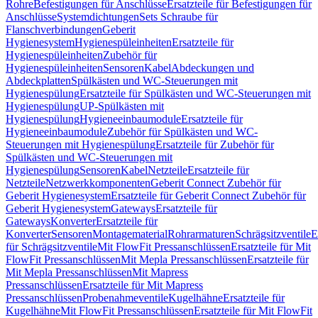
Rohre
Befestigungen für Anschlüsse
Ersatzteile für Befestigungen für
Anschlüsse
Systemdichtungen
Sets Schraube für
Flanschverbindungen
Geberit
Hygienesystem
Hygienespüleinheiten
Ersatzteile für
Hygienespüleinheiten
Zubehör für
Hygienespüleinheiten
Sensoren
Kabel
Abdeckungen und
Abdeckplatten
Spülkästen und WC-Steuerungen mit
Hygienespülung
Ersatzteile für Spülkästen und WC-Steuerungen mit
Hygienespülung
UP-Spülkästen mit
Hygienespülung
Hygieneeinbaumodule
Ersatzteile für
Hygieneeinbaumodule
Zubehör für Spülkästen und WC-
Steuerungen mit Hygienespülung
Ersatzteile für Zubehör für
Spülkästen und WC-Steuerungen mit
Hygienespülung
Sensoren
Kabel
Netzteile
Ersatzteile für
Netzteile
Netzwerkkomponenten
Geberit Connect Zubehör für
Geberit Hygienesystem
Ersatzteile für Geberit Connect Zubehör für
Geberit Hygienesystem
Gateways
Ersatzteile für
Gateways
Konverter
Ersatzteile für
Konverter
Sensoren
Montagematerial
Rohrarmaturen
Schrägsitzventile
E
für Schrägsitzventile
Mit FlowFit Pressanschlüssen
Ersatzteile für Mit
FlowFit Pressanschlüssen
Mit Mepla Pressanschlüssen
Ersatzteile für
Mit Mepla Pressanschlüssen
Mit Mapress
Pressanschlüssen
Ersatzteile für Mit Mapress
Pressanschlüssen
Probenahmeventile
Kugelhähne
Ersatzteile für
Kugelhähne
Mit FlowFit Pressanschlüssen
Ersatzteile für Mit FlowFit