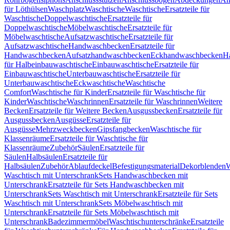
für Löthülsen
Waschplatz
Waschtische
Waschtische
Ersatzteile für
Waschtische
Doppelwaschtische
Ersatzteile für
Doppelwaschtische
Möbelwaschtische
Ersatzteile für
Möbelwaschtische
Aufsatzwaschtische
Ersatzteile für
Aufsatzwaschtische
Handwaschbecken
Ersatzteile für
Handwaschbecken
Aufsatzhandwaschbecken
Eckhandwaschbecken
H
für Halbeinbauwaschtische
Einbauwaschtische
Ersatzteile für
Einbauwaschtische
Unterbauwaschtische
Ersatzteile für
Unterbauwaschtische
Eckwaschtische
Waschtische
Comfort
Waschtische für Kinder
Ersatzteile für Waschtische für
Kinder
Waschtische
Waschrinnen
Ersatzteile für Waschrinnen
Weitere
Becken
Ersatzteile für Weitere Becken
Ausgussbecken
Ersatzteile für
Ausgussbecken
Ausgüsse
Ersatzteile für
Ausgüsse
Mehrzweckbecken
Gipsfangbecken
Waschtische für
Klassenräume
Ersatzteile für Waschtische für
Klassenräume
Zubehör
Säulen
Ersatzteile für
Säulen
Halbsäulen
Ersatzteile für
Halbsäulen
Zubehör
Ablaufdeckel
Befestigungsmaterial
Dekorblenden
W
Waschtisch mit Unterschrank
Sets Handwaschbecken mit
Unterschrank
Ersatzteile für Sets Handwaschbecken mit
Unterschrank
Sets Waschtisch mit Unterschrank
Ersatzteile für Sets
Waschtisch mit Unterschrank
Sets Möbelwaschtisch mit
Unterschrank
Ersatzteile für Sets Möbelwaschtisch mit
Unterschrank
Badezimmermöbel
Waschtischunterschränke
Ersatzteile