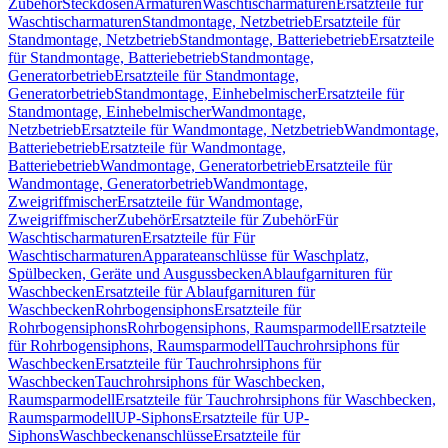
Zubehör
Steckdosen
Armaturen
Waschtischarmaturen
Ersatzteile für
Waschtischarmaturen
Standmontage, Netzbetrieb
Ersatzteile für
Standmontage, Netzbetrieb
Standmontage, Batteriebetrieb
Ersatzteile
für Standmontage, Batteriebetrieb
Standmontage,
Generatorbetrieb
Ersatzteile für Standmontage,
Generatorbetrieb
Standmontage, Einhebelmischer
Ersatzteile für
Standmontage, Einhebelmischer
Wandmontage,
Netzbetrieb
Ersatzteile für Wandmontage, Netzbetrieb
Wandmontage,
Batteriebetrieb
Ersatzteile für Wandmontage,
Batteriebetrieb
Wandmontage, Generatorbetrieb
Ersatzteile für
Wandmontage, Generatorbetrieb
Wandmontage,
Zweigriffmischer
Ersatzteile für Wandmontage,
Zweigriffmischer
Zubehör
Ersatzteile für Zubehör
Für
Waschtischarmaturen
Ersatzteile für Für
Waschtischarmaturen
Apparateanschlüsse für Waschplatz,
Spülbecken, Geräte und Ausgussbecken
Ablaufgarnituren für
Waschbecken
Ersatzteile für Ablaufgarnituren für
Waschbecken
Rohrbogensiphons
Ersatzteile für
Rohrbogensiphons
Rohrbogensiphons, Raumsparmodell
Ersatzteile
für Rohrbogensiphons, Raumsparmodell
Tauchrohrsiphons für
Waschbecken
Ersatzteile für Tauchrohrsiphons für
Waschbecken
Tauchrohrsiphons für Waschbecken,
Raumsparmodell
Ersatzteile für Tauchrohrsiphons für Waschbecken,
Raumsparmodell
UP-Siphons
Ersatzteile für UP-
Siphons
Waschbeckenanschlüsse
Ersatzteile für