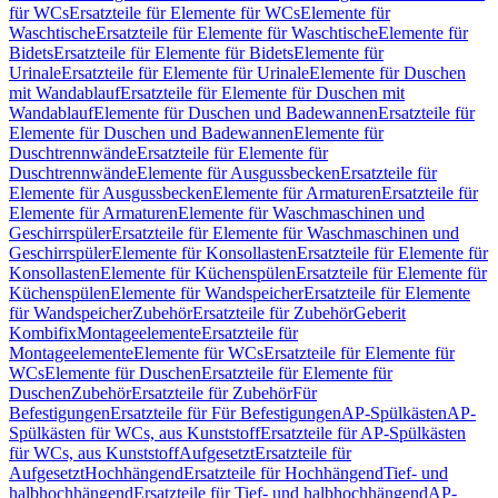
für WCs
Ersatzteile für Elemente für WCs
Elemente für
Waschtische
Ersatzteile für Elemente für Waschtische
Elemente für
Bidets
Ersatzteile für Elemente für Bidets
Elemente für
Urinale
Ersatzteile für Elemente für Urinale
Elemente für Duschen
mit Wandablauf
Ersatzteile für Elemente für Duschen mit
Wandablauf
Elemente für Duschen und Badewannen
Ersatzteile für
Elemente für Duschen und Badewannen
Elemente für
Duschtrennwände
Ersatzteile für Elemente für
Duschtrennwände
Elemente für Ausgussbecken
Ersatzteile für
Elemente für Ausgussbecken
Elemente für Armaturen
Ersatzteile für
Elemente für Armaturen
Elemente für Waschmaschinen und
Geschirrspüler
Ersatzteile für Elemente für Waschmaschinen und
Geschirrspüler
Elemente für Konsollasten
Ersatzteile für Elemente für
Konsollasten
Elemente für Küchenspülen
Ersatzteile für Elemente für
Küchenspülen
Elemente für Wandspeicher
Ersatzteile für Elemente
für Wandspeicher
Zubehör
Ersatzteile für Zubehör
Geberit
Kombifix
Montageelemente
Ersatzteile für
Montageelemente
Elemente für WCs
Ersatzteile für Elemente für
WCs
Elemente für Duschen
Ersatzteile für Elemente für
Duschen
Zubehör
Ersatzteile für Zubehör
Für
Befestigungen
Ersatzteile für Für Befestigungen
AP-Spülkästen
AP-
Spülkästen für WCs, aus Kunststoff
Ersatzteile für AP-Spülkästen
für WCs, aus Kunststoff
Aufgesetzt
Ersatzteile für
Aufgesetzt
Hochhängend
Ersatzteile für Hochhängend
Tief- und
halbhochhängend
Ersatzteile für Tief- und halbhochhängend
AP-