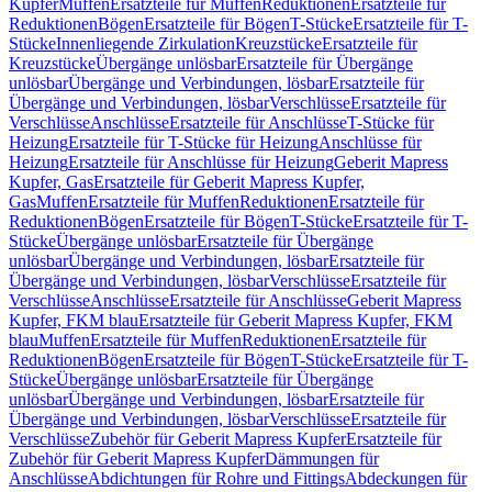
Kupfer
Muffen
Ersatzteile für Muffen
Reduktionen
Ersatzteile für
Reduktionen
Bögen
Ersatzteile für Bögen
T-Stücke
Ersatzteile für T-
Stücke
Innenliegende Zirkulation
Kreuzstücke
Ersatzteile für
Kreuzstücke
Übergänge unlösbar
Ersatzteile für Übergänge
unlösbar
Übergänge und Verbindungen, lösbar
Ersatzteile für
Übergänge und Verbindungen, lösbar
Verschlüsse
Ersatzteile für
Verschlüsse
Anschlüsse
Ersatzteile für Anschlüsse
T-Stücke für
Heizung
Ersatzteile für T-Stücke für Heizung
Anschlüsse für
Heizung
Ersatzteile für Anschlüsse für Heizung
Geberit Mapress
Kupfer, Gas
Ersatzteile für Geberit Mapress Kupfer,
Gas
Muffen
Ersatzteile für Muffen
Reduktionen
Ersatzteile für
Reduktionen
Bögen
Ersatzteile für Bögen
T-Stücke
Ersatzteile für T-
Stücke
Übergänge unlösbar
Ersatzteile für Übergänge
unlösbar
Übergänge und Verbindungen, lösbar
Ersatzteile für
Übergänge und Verbindungen, lösbar
Verschlüsse
Ersatzteile für
Verschlüsse
Anschlüsse
Ersatzteile für Anschlüsse
Geberit Mapress
Kupfer, FKM blau
Ersatzteile für Geberit Mapress Kupfer, FKM
blau
Muffen
Ersatzteile für Muffen
Reduktionen
Ersatzteile für
Reduktionen
Bögen
Ersatzteile für Bögen
T-Stücke
Ersatzteile für T-
Stücke
Übergänge unlösbar
Ersatzteile für Übergänge
unlösbar
Übergänge und Verbindungen, lösbar
Ersatzteile für
Übergänge und Verbindungen, lösbar
Verschlüsse
Ersatzteile für
Verschlüsse
Zubehör für Geberit Mapress Kupfer
Ersatzteile für
Zubehör für Geberit Mapress Kupfer
Dämmungen für
Anschlüsse
Abdichtungen für Rohre und Fittings
Abdeckungen für