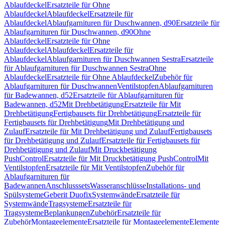
Ablaufdeckel
Ersatzteile für Ohne
Ablaufdeckel
Ablaufdeckel
Ersatzteile für
Ablaufdeckel
Ablaufgarnituren für Duschwannen, d90
Ersatzteile für
Ablaufgarnituren für Duschwannen, d90
Ohne
Ablaufdeckel
Ersatzteile für Ohne
Ablaufdeckel
Ablaufdeckel
Ersatzteile für
Ablaufdeckel
Ablaufgarnituren für Duschwannen Sestra
Ersatzteile
für Ablaufgarnituren für Duschwannen Sestra
Ohne
Ablaufdeckel
Ersatzteile für Ohne Ablaufdeckel
Zubehör für
Ablaufgarnituren für Duschwannen
Ventilstopfen
Ablaufgarnituren
für Badewannen, d52
Ersatzteile für Ablaufgarnituren für
Badewannen, d52
Mit Drehbetätigung
Ersatzteile für Mit
Drehbetätigung
Fertigbausets für Drehbetätigung
Ersatzteile für
Fertigbausets für Drehbetätigung
Mit Drehbetätigung und
Zulauf
Ersatzteile für Mit Drehbetätigung und Zulauf
Fertigbausets
für Drehbetätigung und Zulauf
Ersatzteile für Fertigbausets für
Drehbetätigung und Zulauf
Mit Druckbetätigung
PushControl
Ersatzteile für Mit Druckbetätigung PushControl
Mit
Ventilstopfen
Ersatzteile für Mit Ventilstopfen
Zubehör für
Ablaufgarnituren für
Badewannen
Anschlusssets
Wasseranschlüsse
Installations- und
Spülsysteme
Geberit Duofix
Systemwände
Ersatzteile für
Systemwände
Tragsysteme
Ersatzteile für
Tragsysteme
Beplankungen
Zubehör
Ersatzteile für
Zubehör
Montageelemente
Ersatzteile für Montageelemente
Elemente