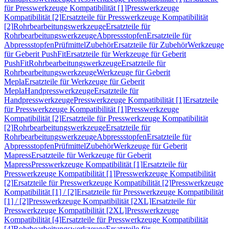
für Presswerkzeuge Kompatibilität [1]
Presswerkzeuge
Kompatibilität [2]
Ersatzteile für Presswerkzeuge Kompatibilität
[2]
Rohrbearbeitungswerkzeuge
Ersatzteile für
Rohrbearbeitungswerkzeuge
Abpressstopfen
Ersatzteile für
Abpressstopfen
Prüfmittel
Zubehör
Ersatzteile für Zubehör
Werkzeuge
für Geberit PushFit
Ersatzteile für Werkzeuge für Geberit
PushFit
Rohrbearbeitungswerkzeuge
Ersatzteile für
Rohrbearbeitungswerkzeuge
Werkzeuge für Geberit
Mepla
Ersatzteile für Werkzeuge für Geberit
Mepla
Handpresswerkzeuge
Ersatzteile für
Handpresswerkzeuge
Presswerkzeuge Kompatibilität [1]
Ersatzteile
für Presswerkzeuge Kompatibilität [1]
Presswerkzeuge
Kompatibilität [2]
Ersatzteile für Presswerkzeuge Kompatibilität
[2]
Rohrbearbeitungswerkzeuge
Ersatzteile für
Rohrbearbeitungswerkzeuge
Abpressstopfen
Ersatzteile für
Abpressstopfen
Prüfmittel
Zubehör
Werkzeuge für Geberit
Mapress
Ersatzteile für Werkzeuge für Geberit
Mapress
Presswerkzeuge Kompatibilität [1]
Ersatzteile für
Presswerkzeuge Kompatibilität [1]
Presswerkzeuge Kompatibilität
[2]
Ersatzteile für Presswerkzeuge Kompatibilität [2]
Presswerkzeuge
Kompatibilität [1] / [2]
Ersatzteile für Presswerkzeuge Kompatibilität
[1] / [2]
Presswerkzeuge Kompatibilität [2XL]
Ersatzteile für
Presswerkzeuge Kompatibilität [2XL]
Presswerkzeuge
Kompatibilität [4]
Ersatzteile für Presswerkzeuge Kompatibilität
[4]
Rohrbearbeitungswerkzeuge
Ersatzteile für