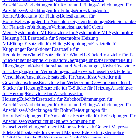
Anschlüsse
Abdichtungen für Rohre und Fittings
Abdichtungen für
Anschlüsse
Abdichtungen für Fittings
Abdeckungen für
Rohre
Abdeckung für Fittings
Befestigungen für
Rohre
Befestigungen für Anschlüsse
Systemdichtungen
Sets Schraube
für Flanschverbindungen
Verbrauchsmaterial
Geberit
Mepla
Systemrohre ML
Ersatzteile für Systemrohre ML
Systemrohre
Heizung ML
Ersatzteile für Systemrohre Heizung
ML
Fittings
Ersatzteile für Fittings
Kupplungen
Ersatzteile für
Kupplungen
Reduktionen
Ersatzteile für
Reduktionen
Winkel
Ersatzteile für Winkel
T-Stücke
Ersatzteile für T-
Stücke
Innenliegende Zirkulation
Übergänge unlösbar
Ersatzteile für
Übergänge unlösbar
Übergänge und Verbindungen, lösbar
Ersatzteile
für Übergänge und Verbindungen, lösbar
Verschlüsse
Ersatzteile für
Verschlüsse
Anschlüsse
Ersatzteile für Anschlüsse
Verteiler mit
Gewindeanschluss
Ersatzteile für Verteiler mit Gewindeanschluss
T-
Stücke für Heizung
Ersatzteile für T-Stücke für Heizung
Anschlüsse
für Heizung
Ersatzteile für Anschlüsse für
Heizung
Zubehör
Ersatzteile für Zubehör
Dämmungen für
Anschlüsse
Abdichtungen für Rohre und Fittings
Abdichtungen für
Anschlüsse
Abdeckungen für Rohre
Befestigungen für
Rohre
Befestigungen für Anschlüsse
Ersatzteile für Befestigungen für
Anschlüsse
Systemdichtungen
Sets Schraube für
Flanschverbindungen
Geberit Mapress Edelstahl
Geberit Mapress
Edelstahl
Ersatzteile für Geberit Mapress Edelstahl
Systemrohre
1.4401
Ersatzteile für Systemrohre 1.4401
Systemrohre