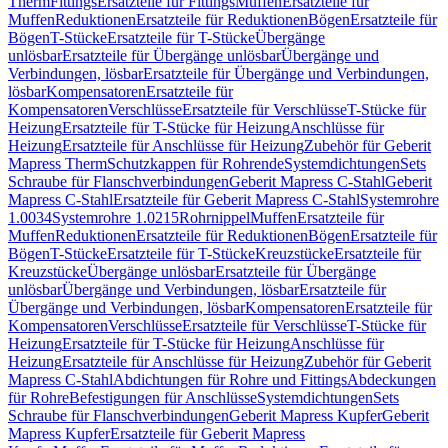
Therm
Fittings
Ersatzteile für Fittings
Muffen
Ersatzteile für
Muffen
Reduktionen
Ersatzteile für Reduktionen
Bögen
Ersatzteile für
Bögen
T-Stücke
Ersatzteile für T-Stücke
Übergänge
unlösbar
Ersatzteile für Übergänge unlösbar
Übergänge und
Verbindungen, lösbar
Ersatzteile für Übergänge und Verbindungen,
lösbar
Kompensatoren
Ersatzteile für
Kompensatoren
Verschlüsse
Ersatzteile für Verschlüsse
T-Stücke für
Heizung
Ersatzteile für T-Stücke für Heizung
Anschlüsse für
Heizung
Ersatzteile für Anschlüsse für Heizung
Zubehör für Geberit
Mapress Therm
Schutzkappen für Rohrende
Systemdichtungen
Sets
Schraube für Flanschverbindungen
Geberit Mapress C-Stahl
Geberit
Mapress C-Stahl
Ersatzteile für Geberit Mapress C-Stahl
Systemrohre
1.0034
Systemrohre 1.0215
Rohrnippel
Muffen
Ersatzteile für
Muffen
Reduktionen
Ersatzteile für Reduktionen
Bögen
Ersatzteile für
Bögen
T-Stücke
Ersatzteile für T-Stücke
Kreuzstücke
Ersatzteile für
Kreuzstücke
Übergänge unlösbar
Ersatzteile für Übergänge
unlösbar
Übergänge und Verbindungen, lösbar
Ersatzteile für
Übergänge und Verbindungen, lösbar
Kompensatoren
Ersatzteile für
Kompensatoren
Verschlüsse
Ersatzteile für Verschlüsse
T-Stücke für
Heizung
Ersatzteile für T-Stücke für Heizung
Anschlüsse für
Heizung
Ersatzteile für Anschlüsse für Heizung
Zubehör für Geberit
Mapress C-Stahl
Abdichtungen für Rohre und Fittings
Abdeckungen
für Rohre
Befestigungen für Anschlüsse
Systemdichtungen
Sets
Schraube für Flanschverbindungen
Geberit Mapress Kupfer
Geberit
Mapress Kupfer
Ersatzteile für Geberit Mapress