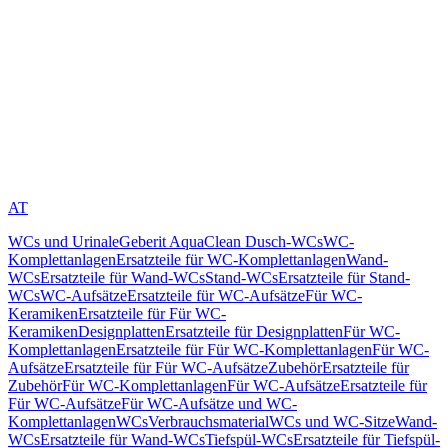
AT
WCs und Urinale
Geberit AquaClean Dusch-WCs
WC-
Komplettanlagen
Ersatzteile für WC-Komplettanlagen
Wand-
WCs
Ersatzteile für Wand-WCs
Stand-WCs
Ersatzteile für Stand-
WCs
WC-Aufsätze
Ersatzteile für WC-Aufsätze
Für WC-
Keramiken
Ersatzteile für Für WC-
Keramiken
Designplatten
Ersatzteile für Designplatten
Für WC-
Komplettanlagen
Ersatzteile für Für WC-Komplettanlagen
Für WC-
Aufsätze
Ersatzteile für Für WC-Aufsätze
Zubehör
Ersatzteile für
Zubehör
Für WC-Komplettanlagen
Für WC-Aufsätze
Ersatzteile für
Für WC-Aufsätze
Für WC-Aufsätze und WC-
Komplettanlagen
WCs
Verbrauchsmaterial
WCs und WC-Sitze
Wand-
WCs
Ersatzteile für Wand-WCs
Tiefspül-WCs
Ersatzteile für Tiefspül-