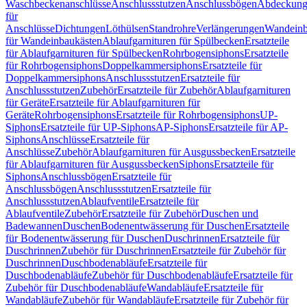
Waschbeckenanschlüsse
Anschlussstutzen
Anschlussbögen
Abdeckung
für
Anschlüsse
Dichtungen
Löthülsen
Standrohre
Verlängerungen
Wandeinb
für Wandeinbaukästen
Ablaufgarnituren für Spülbecken
Ersatzteile
für Ablaufgarnituren für Spülbecken
Rohrbogensiphons
Ersatzteile
für Rohrbogensiphons
Doppelkammersiphons
Ersatzteile für
Doppelkammersiphons
Anschlussstutzen
Ersatzteile für
Anschlussstutzen
Zubehör
Ersatzteile für Zubehör
Ablaufgarnituren
für Geräte
Ersatzteile für Ablaufgarnituren für
Geräte
Rohrbogensiphons
Ersatzteile für Rohrbogensiphons
UP-
Siphons
Ersatzteile für UP-Siphons
AP-Siphons
Ersatzteile für AP-
Siphons
Anschlüsse
Ersatzteile für
Anschlüsse
Zubehör
Ablaufgarnituren für Ausgussbecken
Ersatzteile
für Ablaufgarnituren für Ausgussbecken
Siphons
Ersatzteile für
Siphons
Anschlussbögen
Ersatzteile für
Anschlussbögen
Anschlussstutzen
Ersatzteile für
Anschlussstutzen
Ablaufventile
Ersatzteile für
Ablaufventile
Zubehör
Ersatzteile für Zubehör
Duschen und
Badewannen
Duschen
Bodenentwässerung für Duschen
Ersatzteile
für Bodenentwässerung für Duschen
Duschrinnen
Ersatzteile für
Duschrinnen
Zubehör für Duschrinnen
Ersatzteile für Zubehör für
Duschrinnen
Duschbodenabläufe
Ersatzteile für
Duschbodenabläufe
Zubehör für Duschbodenabläufe
Ersatzteile für
Zubehör für Duschbodenabläufe
Wandabläufe
Ersatzteile für
Wandabläufe
Zubehör für Wandabläufe
Ersatzteile für Zubehör für