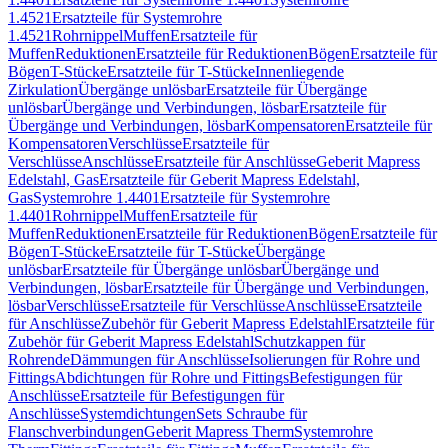
1.4521
Ersatzteile für Systemrohre
1.4521
Rohrnippel
Muffen
Ersatzteile für
Muffen
Reduktionen
Ersatzteile für Reduktionen
Bögen
Ersatzteile für
Bögen
T-Stücke
Ersatzteile für T-Stücke
Innenliegende
Zirkulation
Übergänge unlösbar
Ersatzteile für Übergänge
unlösbar
Übergänge und Verbindungen, lösbar
Ersatzteile für
Übergänge und Verbindungen, lösbar
Kompensatoren
Ersatzteile für
Kompensatoren
Verschlüsse
Ersatzteile für
Verschlüsse
Anschlüsse
Ersatzteile für Anschlüsse
Geberit Mapress
Edelstahl, Gas
Ersatzteile für Geberit Mapress Edelstahl,
Gas
Systemrohre 1.4401
Ersatzteile für Systemrohre
1.4401
Rohrnippel
Muffen
Ersatzteile für
Muffen
Reduktionen
Ersatzteile für Reduktionen
Bögen
Ersatzteile für
Bögen
T-Stücke
Ersatzteile für T-Stücke
Übergänge
unlösbar
Ersatzteile für Übergänge unlösbar
Übergänge und
Verbindungen, lösbar
Ersatzteile für Übergänge und Verbindungen,
lösbar
Verschlüsse
Ersatzteile für Verschlüsse
Anschlüsse
Ersatzteile
für Anschlüsse
Zubehör für Geberit Mapress Edelstahl
Ersatzteile für
Zubehör für Geberit Mapress Edelstahl
Schutzkappen für
Rohrende
Dämmungen für Anschlüsse
Isolierungen für Rohre und
Fittings
Abdichtungen für Rohre und Fittings
Befestigungen für
Anschlüsse
Ersatzteile für Befestigungen für
Anschlüsse
Systemdichtungen
Sets Schraube für
Flanschverbindungen
Geberit Mapress Therm
Systemrohre