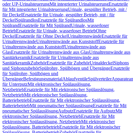
oder UP-Urinalsteuerung
Mit integrierter Urinalsteuerung
Ersatzteile
für Mit integrierter Urinalsteuerung
Urinale, gespülter Betrieb, mit /
für Deckel
Ersatzteile für Urinale, gespülter Betrieb, mit / für
Deckel
Spülrandlos
Ersatzteile für Spülrandlos
Mit
Spülrand
Ersatzteile für Mit Spülrand
Urinale, wasserloser
Betrieb
Ersatzteile für Urinale, wasserloser Betrieb
Ohne
Deckel
Ersatzteile für Ohne Deckel
Urinaltrennwände
Ersatzteile für
Urinaltrennwände
Urinaltrennwände aus Kunststoff
Ersatzteile für
Urinaltrennwände aus Kunststoff
Urinaltrennwände aus
Glas
Ersatzteile für Urinaltrennwände aus Glas
Urinaltrennwände aus
Sanitärkeramik
Ersatzteile für Urinaltrennwände aus
Sanitärkeramik
Zubehör
Ersatzteile für Zubehör
Urinaldeckel
Siphons
und Siphonzubehör
Spülrohre, Spülbögen und Übergänge
Ersatzteile
für Spülrohre, Spülbögen und
Übergänge
Befestigungsmaterial
Ablaufventile
Spülverteiler
Apparatean
für Unterputz
Mit elektronischer Spülauslösung,
Netzbetrieb
Ersatzteile für Mit elektronischer Spülauslösung,
Netzbetrieb
Mit elektronischer Spülauslösung,
Batteriebetrieb
Ersatzteile für Mit elektronischer Spülauslösung,
Batteriebetrieb
Mit pneumatischer Spülauslösung
Ersatzteile für Mit
pneumatischer Spülauslösung
Aufputz
Ersatzteile für Aufputz
Mit
elektronischer Spülauslösung, Netzbetrieb
Ersatzteile für Mit
elektronischer Spülauslösung, Netzbetrieb
Mit elektronischer
Spülauslösung, Batteriebetrieb
Ersatzteile für Mit elektronischer
Spülauslösung, Batteriebetrieb
Zubehör
Ersatzteile für