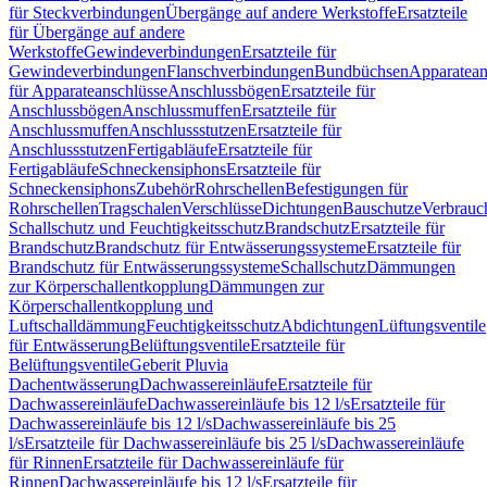
für Steckverbindungen
Übergänge auf andere Werkstoffe
Ersatzteile
für Übergänge auf andere
Werkstoffe
Gewindeverbindungen
Ersatzteile für
Gewindeverbindungen
Flanschverbindungen
Bundbüchsen
Apparatean
für Apparateanschlüsse
Anschlussbögen
Ersatzteile für
Anschlussbögen
Anschlussmuffen
Ersatzteile für
Anschlussmuffen
Anschlussstutzen
Ersatzteile für
Anschlussstutzen
Fertigabläufe
Ersatzteile für
Fertigabläufe
Schneckensiphons
Ersatzteile für
Schneckensiphons
Zubehör
Rohrschellen
Befestigungen für
Rohrschellen
Tragschalen
Verschlüsse
Dichtungen
Bauschutze
Verbrauc
Schallschutz und Feuchtigkeitsschutz
Brandschutz
Ersatzteile für
Brandschutz
Brandschutz für Entwässerungssysteme
Ersatzteile für
Brandschutz für Entwässerungssysteme
Schallschutz
Dämmungen
zur Körperschallentkopplung
Dämmungen zur
Körperschallentkopplung und
Luftschalldämmung
Feuchtigkeitsschutz
Abdichtungen
Lüftungsventile
für Entwässerung
Belüftungsventile
Ersatzteile für
Belüftungsventile
Geberit Pluvia
Dachentwässerung
Dachwassereinläufe
Ersatzteile für
Dachwassereinläufe
Dachwassereinläufe bis 12 l/s
Ersatzteile für
Dachwassereinläufe bis 12 l/s
Dachwassereinläufe bis 25
l/s
Ersatzteile für Dachwassereinläufe bis 25 l/s
Dachwassereinläufe
für Rinnen
Ersatzteile für Dachwassereinläufe für
Rinnen
Dachwassereinläufe bis 12 l/s
Ersatzteile für