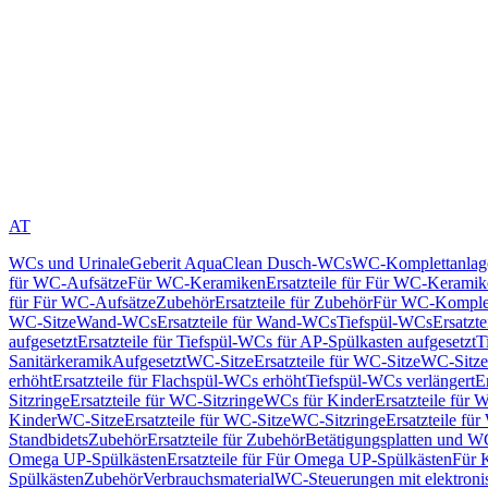
AT
WCs und Urinale
Geberit AquaClean Dusch-WCs
WC-Komplettanlag
für WC-Aufsätze
Für WC-Keramiken
Ersatzteile für Für WC-Kerami
für Für WC-Aufsätze
Zubehör
Ersatzteile für Zubehör
Für WC-Komplet
WC-Sitze
Wand-WCs
Ersatzteile für Wand-WCs
Tiefspül-WCs
Ersatzt
aufgesetzt
Ersatzteile für Tiefspül-WCs für AP-Spülkasten aufgesetzt
T
Sanitärkeramik
Aufgesetzt
WC-Sitze
Ersatzteile für WC-Sitze
WC-Sitze
erhöht
Ersatzteile für Flachspül-WCs erhöht
Tiefspül-WCs verlängert
E
Sitzringe
Ersatzteile für WC-Sitzringe
WCs für Kinder
Ersatzteile für 
Kinder
WC-Sitze
Ersatzteile für WC-Sitze
WC-Sitzringe
Ersatzteile fü
Standbidets
Zubehör
Ersatzteile für Zubehör
Betätigungsplatten und W
Omega UP-Spülkästen
Ersatzteile für Für Omega UP-Spülkästen
Für 
Spülkästen
Zubehör
Verbrauchsmaterial
WC-Steuerungen mit elektroni