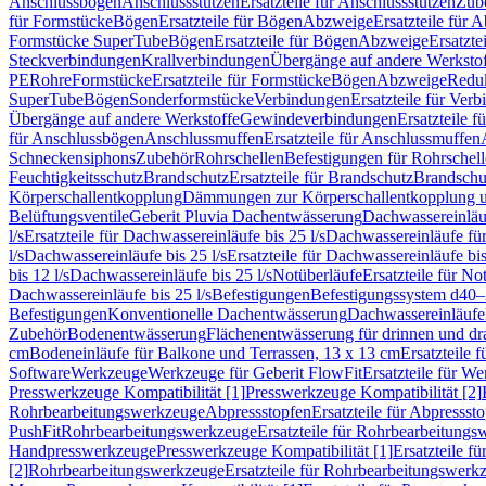
Anschlussbögen
Anschlussstutzen
Ersatzteile für Anschlussstutzen
Zub
für Formstücke
Bögen
Ersatzteile für Bögen
Abzweige
Ersatzteile für 
Formstücke SuperTube
Bögen
Ersatzteile für Bögen
Abzweige
Ersatzte
Steckverbindungen
Krallverbindungen
Übergänge auf andere Werksto
PE
Rohre
Formstücke
Ersatzteile für Formstücke
Bögen
Abzweige
Redu
SuperTube
Bögen
Sonderformstücke
Verbindungen
Ersatzteile für Ver
Übergänge auf andere Werkstoffe
Gewindeverbindungen
Ersatzteile 
für Anschlussbögen
Anschlussmuffen
Ersatzteile für Anschlussmuffen
Schneckensiphons
Zubehör
Rohrschellen
Befestigungen für Rohrschel
Feuchtigkeitsschutz
Brandschutz
Ersatzteile für Brandschutz
Brandschu
Körperschallentkopplung
Dämmungen zur Körperschallentkopplung 
Belüftungsventile
Geberit Pluvia Dachentwässerung
Dachwassereinläu
l/s
Ersatzteile für Dachwassereinläufe bis 25 l/s
Dachwassereinläufe fü
l/s
Dachwassereinläufe bis 25 l/s
Ersatzteile für Dachwassereinläufe bis
bis 12 l/s
Dachwassereinläufe bis 25 l/s
Notüberläufe
Ersatzteile für No
Dachwassereinläufe bis 25 l/s
Befestigungen
Befestigungssystem d40
Befestigungen
Konventionelle Dachentwässerung
Dachwassereinläufe
Zubehör
Bodenentwässerung
Flächenentwässerung für drinnen und d
cm
Bodeneinläufe für Balkone und Terrassen, 13 x 13 cm
Ersatzteile 
Software
Werkzeuge
Werkzeuge für Geberit FlowFit
Ersatzteile für W
Presswerkzeuge Kompatibilität [1]
Presswerkzeuge Kompatibilität [2]
Rohrbearbeitungswerkzeuge
Abpressstopfen
Ersatzteile für Abpressst
PushFit
Rohrbearbeitungswerkzeuge
Ersatzteile für Rohrbearbeitung
Handpresswerkzeuge
Presswerkzeuge Kompatibilität [1]
Ersatzteile f
[2]
Rohrbearbeitungswerkzeuge
Ersatzteile für Rohrbearbeitungswerk