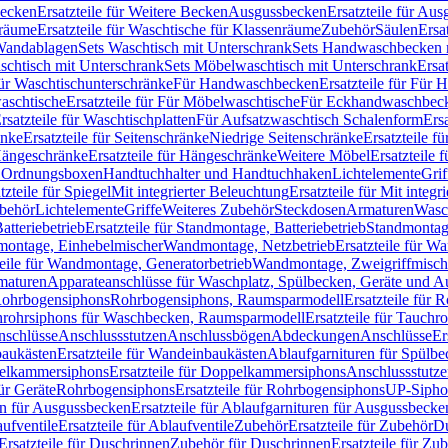
Becken
Ersatzteile für Weitere Becken
Ausgussbecken
Ersatzteile für Au
nräume
Ersatzteile für Waschtische für Klassenräume
Zubehör
Säulen
Ersa
andablagen
Sets Waschtisch mit Unterschrank
Sets Handwaschbecken 
aschtisch mit Unterschrank
Sets Möbelwaschtisch mit Unterschrank
Ersa
für Waschtischunterschränke
Für Handwaschbecken
Ersatzteile für Für
aschtische
Ersatzteile für Für Möbelwaschtische
Für Eckhandwaschbec
rsatzteile für Waschtischplatten
Für Aufsatzwaschtisch Schalenform
Ers
änke
Ersatzteile für Seitenschränke
Niedrige Seitenschränke
Ersatzteile f
ängeschränke
Ersatzteile für Hängeschränke
Weitere Möbel
Ersatzteile 
d Ordnungsboxen
Handtuchhalter und Handtuchhaken
Lichtelemente
Grif
tzteile für Spiegel
Mit integrierter Beleuchtung
Ersatzteile für Mit integr
behör
Lichtelemente
Griffe
Weiteres Zubehör
Steckdosen
Armaturen
Wasc
tteriebetrieb
Ersatzteile für Standmontage, Batteriebetrieb
Standmontage
dmontage, Einhebelmischer
Wandmontage, Netzbetrieb
Ersatzteile für W
teile für Wandmontage, Generatorbetrieb
Wandmontage, Zweigriffmisch
rmaturen
Apparateanschlüsse für Waschplatz, Spülbecken, Geräte und 
 Rohrbogensiphons
Rohrbogensiphons, Raumsparmodell
Ersatzteile für
rohrsiphons für Waschbecken, Raumsparmodell
Ersatzteile für Tauch
nschlüsse
Anschlussstutzen
Anschlussbögen
Abdeckungen
Anschlüsse
Er
aukästen
Ersatzteile für Wandeinbaukästen
Ablaufgarnituren für Spülb
elkammersiphons
Ersatzteile für Doppelkammersiphons
Anschlussstutz
für Geräte
Rohrbogensiphons
Ersatzteile für Rohrbogensiphons
UP-Sipho
en für Ausgussbecken
Ersatzteile für Ablaufgarnituren für Ausgussbecke
ufventile
Ersatzteile für Ablaufventile
Zubehör
Ersatzteile für Zubehör
D
Ersatzteile für Duschrinnen
Zubehör für Duschrinnen
Ersatzteile für Zu