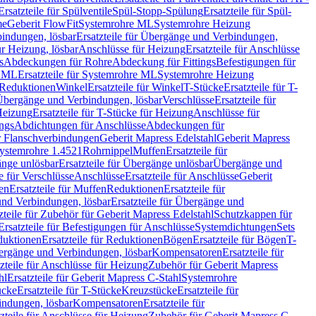
Ersatzteile für Spülventile
Spül-Stopp-Spülung
Ersatzteile für Spül-
me
Geberit FlowFit
Systemrohre ML
Systemrohre Heizung
indungen, lösbar
Ersatzteile für Übergänge und Verbindungen,
r Heizung, lösbar
Anschlüsse für Heizung
Ersatzteile für Anschlüsse
s
Abdeckungen für Rohre
Abdeckung für Fittings
Befestigungen für
e ML
Ersatzteile für Systemrohre ML
Systemrohre Heizung
r Reduktionen
Winkel
Ersatzteile für Winkel
T-Stücke
Ersatzteile für T-
r Übergänge und Verbindungen, lösbar
Verschlüsse
Ersatzteile für
Heizung
Ersatzteile für T-Stücke für Heizung
Anschlüsse für
ngs
Abdichtungen für Anschlüsse
Abdeckungen für
r Flanschverbindungen
Geberit Mapress Edelstahl
Geberit Mapress
 Systemrohre 1.4521
Rohrnippel
Muffen
Ersatzteile für
nge unlösbar
Ersatzteile für Übergänge unlösbar
Übergänge und
le für Verschlüsse
Anschlüsse
Ersatzteile für Anschlüsse
Geberit
en
Ersatzteile für Muffen
Reduktionen
Ersatzteile für
nd Verbindungen, lösbar
Ersatzteile für Übergänge und
zteile für Zubehör für Geberit Mapress Edelstahl
Schutzkappen für
Ersatzteile für Befestigungen für Anschlüsse
Systemdichtungen
Sets
duktionen
Ersatzteile für Reduktionen
Bögen
Ersatzteile für Bögen
T-
bergänge und Verbindungen, lösbar
Kompensatoren
Ersatzteile für
zteile für Anschlüsse für Heizung
Zubehör für Geberit Mapress
hl
Ersatzteile für Geberit Mapress C-Stahl
Systemrohre
ücke
Ersatzteile für T-Stücke
Kreuzstücke
Ersatzteile für
indungen, lösbar
Kompensatoren
Ersatzteile für
zteile für Anschlüsse für Heizung
Zubehör für Geberit Mapress C-