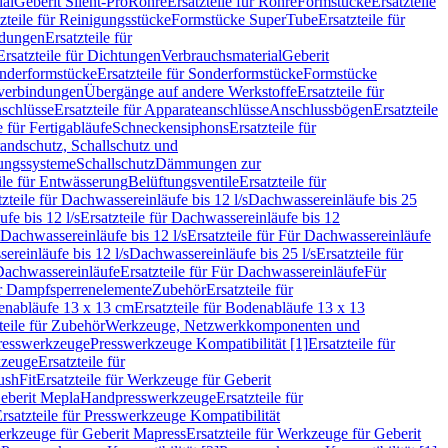
ial
Geberit Silent-Pro
Rohre
Ersatzteile für Rohre
Formstücke
Ersatzteile
zteile für Reinigungsstücke
Formstücke SuperTube
Ersatzteile für
ndungen
Ersatzteile für
Ersatzteile für Dichtungen
Verbrauchsmaterial
Geberit
nderformstücke
Ersatzteile für Sonderformstücke
Formstücke
ckverbindungen
Übergänge auf andere Werkstoffe
Ersatzteile für
schlüsse
Ersatzteile für Apparateanschlüsse
Anschlussbögen
Ersatzteile
e für Fertigabläufe
Schneckensiphons
Ersatzteile für
andschutz, Schallschutz und
rungssysteme
Schallschutz
Dämmungen zur
ile für Entwässerung
Belüftungsventile
Ersatzteile für
tzteile für Dachwassereinläufe bis 12 l/s
Dachwassereinläufe bis 25
fe bis 12 l/s
Ersatzteile für Dachwassereinläufe bis 12
Dachwassereinläufe bis 12 l/s
Ersatzteile für Für Dachwassereinläufe
ereinläufe bis 12 l/s
Dachwassereinläufe bis 25 l/s
Ersatzteile für
Dachwassereinläufe
Ersatzteile für Für Dachwassereinläufe
Für
für Dampfsperrenelemente
Zubehör
Ersatzteile für
nabläufe 13 x 13 cm
Ersatzteile für Bodenabläufe 13 x 13
teile für Zubehör
Werkzeuge, Netzwerkkomponenten und
presswerkzeuge
Presswerkzeuge Kompatibilität [1]
Ersatzteile für
kzeuge
Ersatzteile für
ushFit
Ersatzteile für Werkzeuge für Geberit
Geberit Mepla
Handpresswerkzeuge
Ersatzteile für
rsatzteile für Presswerkzeuge Kompatibilität
rkzeuge für Geberit Mapress
Ersatzteile für Werkzeuge für Geberit