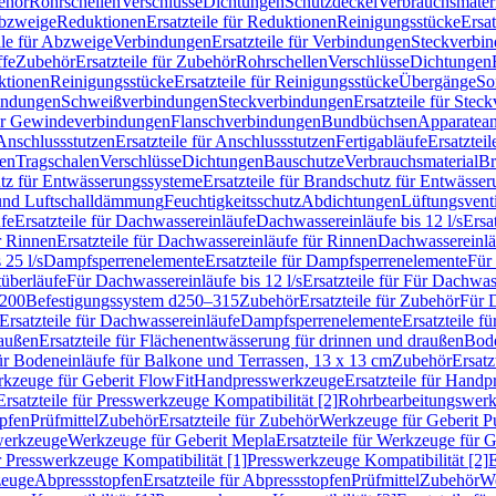
ehör
Rohrschellen
Verschlüsse
Dichtungen
Schutzdeckel
Verbrauchsmater
Abzweige
Reduktionen
Ersatzteile für Reduktionen
Reinigungsstücke
Ersat
ile für Abzweige
Verbindungen
Ersatzteile für Verbindungen
Steckverbi
ffe
Zubehör
Ersatzteile für Zubehör
Rohrschellen
Verschlüsse
Dichtungen
ktionen
Reinigungsstücke
Ersatzteile für Reinigungsstücke
Übergänge
So
bindungen
Schweißverbindungen
Steckverbindungen
Ersatzteile für Ste
für Gewindeverbindungen
Flanschverbindungen
Bundbüchsen
Apparatean
Anschlussstutzen
Ersatzteile für Anschlussstutzen
Fertigabläufe
Ersatzteil
len
Tragschalen
Verschlüsse
Dichtungen
Bauschutze
Verbrauchsmaterial
Br
tz für Entwässerungssysteme
Ersatzteile für Brandschutz für Entwässe
und Luftschalldämmung
Feuchtigkeitsschutz
Abdichtungen
Lüftungsvent
fe
Ersatzteile für Dachwassereinläufe
Dachwassereinläufe bis 12 l/s
Ersa
r Rinnen
Ersatzteile für Dachwassereinläufe für Rinnen
Dachwassereinläu
 25 l/s
Dampfsperrenelemente
Ersatzteile für Dampfsperrenelemente
Für 
tüberläufe
Für Dachwassereinläufe bis 12 l/s
Ersatzteile für Für Dachwass
–200
Befestigungssystem d250–315
Zubehör
Ersatzteile für Zubehör
Für 
Ersatzteile für Dachwassereinläufe
Dampfsperrenelemente
Ersatzteile 
raußen
Ersatzteile für Flächenentwässerung für drinnen und draußen
Bode
für Bodeneinläufe für Balkone und Terrassen, 13 x 13 cm
Zubehör
Ersatz
erkzeuge für Geberit FlowFit
Handpresswerkzeuge
Ersatzteile für Hand
Ersatzteile für Presswerkzeuge Kompatibilität [2]
Rohrbearbeitungswer
opfen
Prüfmittel
Zubehör
Ersatzteile für Zubehör
Werkzeuge für Geberit P
swerkzeuge
Werkzeuge für Geberit Mepla
Ersatzteile für Werkzeuge für 
ür Presswerkzeuge Kompatibilität [1]
Presswerkzeuge Kompatibilität [2]
E
zeuge
Abpressstopfen
Ersatzteile für Abpressstopfen
Prüfmittel
Zubehör
We