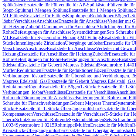
Spülkästen
Ersatzteile für Füllventile für AP-Spülkästen
Füllventile fü
Stopp-Spülung
1-Mengen-Spülung
Ersatzteile für 1-Mengen-Spülung
2
ML
Fittings
Ersatzteile für Fittings
Kupplungen
Reduktionen
Bögen
T-St
lösbar
Verschlüsse
Anschlüsse
Ersatzteile für Anschlüsse
Verteiler mit 
für Heizung
Zubehör
Dämmungen für Anschlüsse
Abdichtungen für Ro
Rohre
Befestigungen für Anschlüsse
Systemdichtungen
Sets Schraube 
ML
Ersatzteile für Systemrohre Heizung ML
Fittings
Ersatzteile für Fit
Stücke
Innenliegende Zirkulation
Übergänge unlösbar
Ersatzteile für 
Verschlüsse
Anschlüsse
Ersatzteile für Anschlüsse
Verteiler mit Gewin
Heizung
Ersatzteile für Anschlüsse für Heizung
Zubehör
Ersatzteile fü
Rohre
Befestigungen für Rohre
Befestigungen für Anschlüsse
Ersatzte
Edelstahl
Ersatzteile für Geberit Mapress Edelstahl
Systemrohre 1.440
Muffen
Reduktionen
Ersatzteile für Reduktionen
Bögen
Ersatzteile für
Verbindungen, lösbar
Ersatzteile für Übergänge und Verbindungen, lö
Mapress Edelstahl, Gas
Ersatzteile für Geberit Mapress Edelstahl, Gas
Reduktionen
Bögen
Ersatzteile für Bögen
T-Stücke
Ersatzteile für T-St
Verbindungen, lösbar
Verschlüsse
Ersatzteile für Verschlüsse
Anschlüss
Rohrende
Dämmungen für Anschlüsse
Isolierungen für Rohre und Fitt
Schraube für Flanschverbindungen
Geberit Mapress Therm
Systemroh
Stücke
Ersatzteile für T-Stücke
Übergänge unlösbar
Ersatzteile für Üb
Kompensatoren
Verschlüsse
Ersatzteile für Verschlüsse
T-Stücke für H
Therm
Schutzkappen für Rohrende
Systemdichtungen
Sets Schraube f
1.0034
Systemrohre 1.0215
Rohrnippel
Muffen
Ersatzteile für Muffen
R
Kreuzstücke
Übergänge unlösbar
Ersatzteile für Übergänge unlösbar
Üb
Kompensatoren
Verschlüsse
Ersatzteile für Verschlüsse
T-Stücke für H