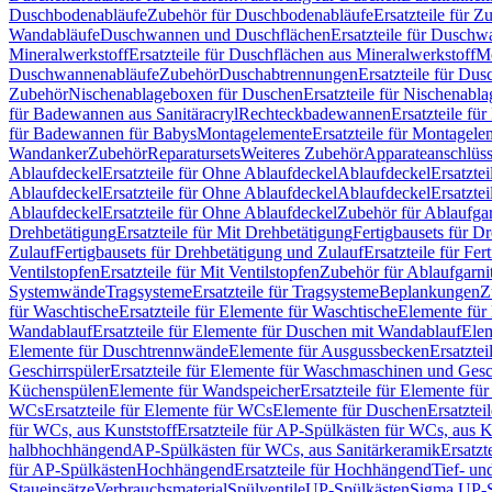
Duschbodenabläufe
Zubehör für Duschbodenabläufe
Ersatzteile für 
Wandabläufe
Duschwannen und Duschflächen
Ersatzteile für Dusch
Mineralwerkstoff
Ersatzteile für Duschflächen aus Mineralwerkstoff
Mo
Duschwannenabläufe
Zubehör
Duschabtrennungen
Ersatzteile für Du
Zubehör
Nischenablageboxen für Duschen
Ersatzteile für Nischenab
für Badewannen aus Sanitäracryl
Rechteckbadewannen
Ersatzteile f
für Badewannen für Babys
Montagelemente
Ersatzteile für Montagele
Wandanker
Zubehör
Reparatursets
Weiteres Zubehör
Apparateanschlüs
Ablaufdeckel
Ersatzteile für Ohne Ablaufdeckel
Ablaufdeckel
Ersatzte
Ablaufdeckel
Ersatzteile für Ohne Ablaufdeckel
Ablaufdeckel
Ersatzte
Ablaufdeckel
Ersatzteile für Ohne Ablaufdeckel
Zubehör für Ablaufga
Drehbetätigung
Ersatzteile für Mit Drehbetätigung
Fertigbausets für D
Zulauf
Fertigbausets für Drehbetätigung und Zulauf
Ersatzteile für Fe
Ventilstopfen
Ersatzteile für Mit Ventilstopfen
Zubehör für Ablaufgarn
Systemwände
Tragsysteme
Ersatzteile für Tragsysteme
Beplankungen
Z
für Waschtische
Ersatzteile für Elemente für Waschtische
Elemente für 
Wandablauf
Ersatzteile für Elemente für Duschen mit Wandablauf
Ele
Elemente für Duschtrennwände
Elemente für Ausgussbecken
Ersatzte
Geschirrspüler
Ersatzteile für Elemente für Waschmaschinen und Gesc
Küchenspülen
Elemente für Wandspeicher
Ersatzteile für Elemente fü
WCs
Ersatzteile für Elemente für WCs
Elemente für Duschen
Ersatztei
für WCs, aus Kunststoff
Ersatzteile für AP-Spülkästen für WCs, aus K
halbhochhängend
AP-Spülkästen für WCs, aus Sanitärkeramik
Ersatzt
für AP-Spülkästen
Hochhängend
Ersatzteile für Hochhängend
Tief- u
Staueinsätze
Verbrauchsmaterial
Spülventile
UP-Spülkästen
Sigma UP-S