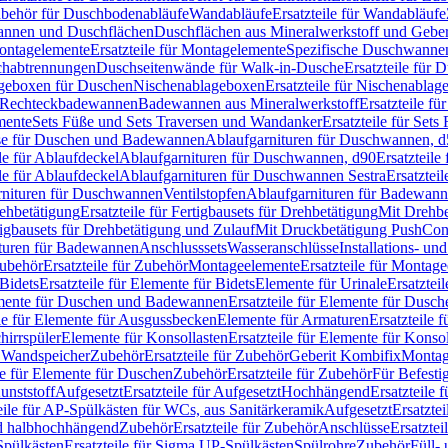
Zubehör für Duschbodenabläufe
Wandabläufe
Ersatzteile für Wandabläufe
wannen und Duschflächen
Duschflächen aus Mineralwerkstoff und Geberi
ntagelemente
Ersatzteile für Montagelemente
Spezifische Duschwanne
schabtrennungen
Duschseitenwände für Walk-in-Dusche
Ersatzteile für
lageboxen für Duschen
Nischenablageboxen
Ersatzteile für Nischenabla
ür Rechteckbadewannen
Badewannen aus Mineralwerkstoff
Ersatzteile f
mente
Sets Füße und Sets Traversen und Wandanker
Ersatzteile für Set
se für Duschen und Badewannen
Ablaufgarnituren für Duschwannen, 
ile für Ablaufdeckel
Ablaufgarnituren für Duschwannen, d90
Ersatzteil
ile für Ablaufdeckel
Ablaufgarnituren für Duschwannen Sestra
Ersatztei
rnituren für Duschwannen
Ventilstopfen
Ablaufgarnituren für Badewann
rehbetätigung
Ersatzteile für Fertigbausets für Drehbetätigung
Mit Drehbe
rtigbausets für Drehbetätigung und Zulauf
Mit Druckbetätigung PushCon
ituren für Badewannen
Anschlusssets
Wasseranschlüsse
Installations- un
ubehör
Ersatzteile für Zubehör
Montageelemente
Ersatzteile für Montag
Bidets
Ersatzteile für Elemente für Bidets
Elemente für Urinale
Ersatztei
mente für Duschen und Badewannen
Ersatzteile für Elemente für Dus
ile für Elemente für Ausgussbecken
Elemente für Armaturen
Ersatzteile 
hirrspüler
Elemente für Konsollasten
Ersatzteile für Elemente für Konso
r Wandspeicher
Zubehör
Ersatzteile für Zubehör
Geberit Kombifix
Montag
le für Elemente für Duschen
Zubehör
Ersatzteile für Zubehör
Für Befesti
unststoff
Aufgesetzt
Ersatzteile für Aufgesetzt
Hochhängend
Ersatzteile
eile für AP-Spülkästen für WCs, aus Sanitärkeramik
Aufgesetzt
Ersatztei
nd halbhochhängend
Zubehör
Ersatzteile für Zubehör
Anschlüsse
Ersatztei
pülkästen
Ersatzteile für Sigma UP-Spülkästen
Spülrohre
Zubehör
Füll- 