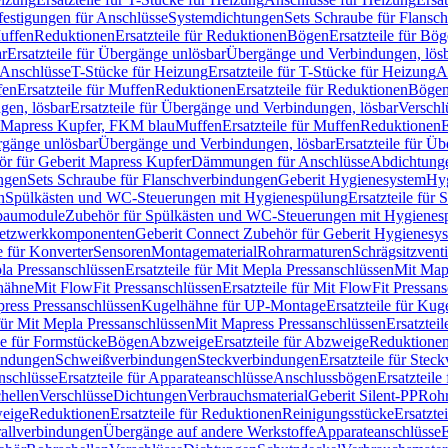
festigungen für Anschlüsse
Systemdichtungen
Sets Schraube für Flansc
Muffen
Reduktionen
Ersatzteile für Reduktionen
Bögen
Ersatzteile für Bö
r
Ersatzteile für Übergänge unlösbar
Übergänge und Verbindungen, lös
r Anschlüsse
T-Stücke für Heizung
Ersatzteile für T-Stücke für Heizung
A
fen
Ersatzteile für Muffen
Reduktionen
Ersatzteile für Reduktionen
Böge
gen, lösbar
Ersatzteile für Übergänge und Verbindungen, lösbar
Verschl
it Mapress Kupfer, FKM blau
Muffen
Ersatzteile für Muffen
Reduktionen
E
ergänge unlösbar
Übergänge und Verbindungen, lösbar
Ersatzteile für Ü
hör für Geberit Mapress Kupfer
Dämmungen für Anschlüsse
Abdichtunge
ngen
Sets Schraube für Flanschverbindungen
Geberit Hygienesystem
Hyg
n
Spülkästen und WC-Steuerungen mit Hygienespülung
Ersatzteile fü
nbaumodule
Zubehör für Spülkästen und WC-Steuerungen mit Hygienes
etzwerkkomponenten
Geberit Connect Zubehör für Geberit Hygienesy
e für Konverter
Sensoren
Montagematerial
Rohrarmaturen
Schrägsitzventi
la Pressanschlüssen
Ersatzteile für Mit Mepla Pressanschlüssen
Mit Map
lhähne
Mit FlowFit Pressanschlüssen
Ersatzteile für Mit FlowFit Pressan
press Pressanschlüssen
Kugelhähne für UP-Montage
Ersatzteile für Ku
 für Mit Mepla Pressanschlüssen
Mit Mapress Pressanschlüssen
Ersatztei
le für Formstücke
Bögen
Abzweige
Ersatzteile für Abzweige
Reduktione
bindungen
Schweißverbindungen
Steckverbindungen
Ersatzteile für Ste
nschlüsse
Ersatzteile für Apparateanschlüsse
Anschlussbögen
Ersatzteil
hellen
Verschlüsse
Dichtungen
Verbrauchsmaterial
Geberit Silent-PP
Roh
weige
Reduktionen
Ersatzteile für Reduktionen
Reinigungsstücke
Ersatzte
allverbindungen
Übergänge auf andere Werkstoffe
Apparateanschlüsse
E