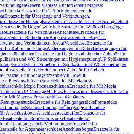
hverbindungen
Geberit Mapress Kupfer
Geberit Mapress
gen
T-Stücke
Ersatzteile für T-Stücke
Innenliegende
bar
Ersatzteile für Übergänge und Verbindungen,
nschlüsse für Heizung
Ersatzteile für Anschlüsse für Heizung
Geberit
n
Ersatzteile für Bögen
T-Stücke
Ersatzteile für T-Stücke
Übergänge
üsse
Ersatzteile für Verschlüsse
Anschlüsse
Ersatzteile für
rsatzteile für Reduktionen
Bögen
Ersatzteile für Bögen
T-
bergänge und Verbindungen, lösbar
Verschlüsse
Ersatzteile für
n für Rohre und Fittings
Abdeckungen für Rohre
Befestigungen für
ienespüleinheiten
Ersatzteile für Hygienespüleinheiten
Zubehör für
r Spülkästen und WC-Steuerungen mit Hygienespülung
UP-Spülkästen
pülung
Ersatzteile für Zubehör für Spülkästen und WC-Steuerungen
stem
Ersatzteile für Geberit Connect Zubehör für Geberit
le
Ersatzteile für Schrägsitzventile
Mit FlowFit
ress Pressanschlüssen
Ersatzteile für Mit Mapress
schlüssen
Mit Mepla Pressanschlüssen
Ersatzteile für Mit Mepla
gelhähne für UP-Montage
Mit FlowFit Pressanschlüssen
Ersatzteile für
le für Mit Mapress Pressanschlüssen
Gebäude-
n
Reinigungsstücke
Ersatzteile für Reinigungsstücke
Formstücke
ckverbindungen
Spannverbindungen
Übergänge auf andere
e für Anschlussbögen
Anschlusssteckmuffen
Ersatzteile für
re
Ersatzteile für Rohre
Formstücke
Ersatzteile für
ile für Reinigungsstücke
Verbindungen
Ersatzteile für
rsatzteile für Apparateanschlüsse
Anschlussbögen
Ersatzteile für