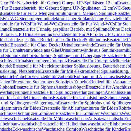
12 cm
Für Netzbetrieb, für Geberit Omega UP-Spülkästen 12 cm
Ersatzt
ür Für Batteriebetrieb, für Geberit Sigma UP-Spülkästen 12 cm
WC-Steue
g
Ersatzteile für Für 2-Mengen-Spülung
Für 1-Mengen-Spülung
Ersatzte
ts
Für WC-Steuerungen mit elektronischer Spülauslösung
Ersatzteile f
ärmodule für WCs
Für Wand-WCs
Ersatzteile für Für Wand-WCs
Für Sta
ülrand
Ersatzteile für Urinale, gespülter Betrieb, mit Spülrand
Ohne Deck
P- oder UP-Urinalsteuerung
Ersatzteile für Für AP- oder UP-Urinalste
 für Urinale, gespülter Betrieb, mit / für Deckel
Spülrandlos
Ersatzteile f
eckel
Ersatzteile für Ohne Deckel
Urinaltrennwände
Ersatzteile für Uri
le für Urinaltrennwände aus Glas
Urinaltrennwände aus Sanitärkeramik
nd Siphonzubehör
Spülrohre, Spülbögen und Übergänge
Ersatzteile fü
schlüsse
Urinalsteuerungen
Unterputz
Ersatzteile für Unterputz
Mit elekt
betrieb
Ersatzteile für Mit elektronischer Spülauslösung, Batteriebetrieb
auslösung, Netzbetrieb
Ersatzteile für Mit elektronischer Spülauslösung,
iebetrieb
Zubehör
Ersatzteile für Zubehör
Rohbau- und Austauschsets
Ers
atten
Für externe Steuerungen
Sonstiges Zubehör
Bedienhilfen
Apparate
Siphons
Ersatzteile für Siphons
Anschlussbögen
Ersatzteile für Anschlu
verlängerungen
Ersatzteile für Spülbogenverlängerungen
Anschlüsse a
ren für Urinale
Urinalsiphons
Ersatzteile für Urinalsiphons
Schneckensip
- und Spülbogenverlängerungen
Ersatzteile für Spülrohr- und Spülbog
fgarnituren für Bidets
Ersatzteile für Ablaufgarnituren für Bidets
Rohrb
schlüsse
Dichtungen
Löthülsen
Ersatzteile für Löthülsen
Waschplatz
Wasc
elwaschtische
Ersatzteile für Möbelwaschtische
Aufsatzwaschtische
Ers
albeinbauwaschtische
Ersatzteile für Halbeinbauwaschtische
Einbauwasc
htische
Eckwaschtische
Waschtische Comfort
Waschtische für Kinder
Ers