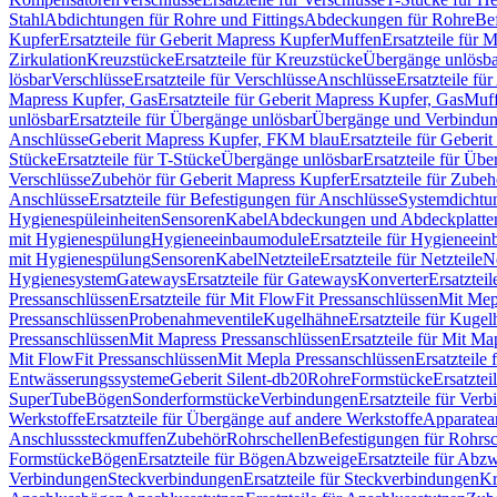
Stahl
Abdichtungen für Rohre und Fittings
Abdeckungen für Rohre
Be
Kupfer
Ersatzteile für Geberit Mapress Kupfer
Muffen
Ersatzteile für 
Zirkulation
Kreuzstücke
Ersatzteile für Kreuzstücke
Übergänge unlösba
lösbar
Verschlüsse
Ersatzteile für Verschlüsse
Anschlüsse
Ersatzteile fü
Mapress Kupfer, Gas
Ersatzteile für Geberit Mapress Kupfer, Gas
Muf
unlösbar
Ersatzteile für Übergänge unlösbar
Übergänge und Verbindun
Anschlüsse
Geberit Mapress Kupfer, FKM blau
Ersatzteile für Geber
Stücke
Ersatzteile für T-Stücke
Übergänge unlösbar
Ersatzteile für Üb
Verschlüsse
Zubehör für Geberit Mapress Kupfer
Ersatzteile für Zube
Anschlüsse
Ersatzteile für Befestigungen für Anschlüsse
Systemdichtu
Hygienespüleinheiten
Sensoren
Kabel
Abdeckungen und Abdeckplatte
mit Hygienespülung
Hygieneeinbaumodule
Ersatzteile für Hygieneei
mit Hygienespülung
Sensoren
Kabel
Netzteile
Ersatzteile für Netzteile
N
Hygienesystem
Gateways
Ersatzteile für Gateways
Konverter
Ersatzteil
Pressanschlüssen
Ersatzteile für Mit FlowFit Pressanschlüssen
Mit Mep
Pressanschlüssen
Probenahmeventile
Kugelhähne
Ersatzteile für Kuge
Pressanschlüssen
Mit Mapress Pressanschlüssen
Ersatzteile für Mit Ma
Mit FlowFit Pressanschlüssen
Mit Mepla Pressanschlüssen
Ersatzteile
Entwässerungssysteme
Geberit Silent-db20
Rohre
Formstücke
Ersatztei
SuperTube
Bögen
Sonderformstücke
Verbindungen
Ersatzteile für Ver
Werkstoffe
Ersatzteile für Übergänge auf andere Werkstoffe
Apparatea
Anschlusssteckmuffen
Zubehör
Rohrschellen
Befestigungen für Rohrsc
Formstücke
Bögen
Ersatzteile für Bögen
Abzweige
Ersatzteile für Abz
Verbindungen
Steckverbindungen
Ersatzteile für Steckverbindungen
Kr