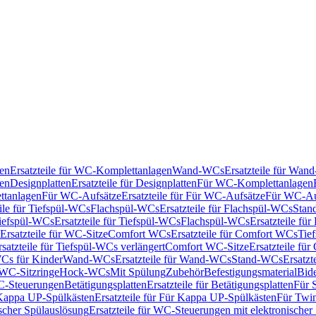
en
Ersatzteile für WC-Komplettanlagen
Wand-WCs
Ersatzteile für Wa
ken
Designplatten
Ersatzteile für Designplatten
Für WC-Komplettanlagen
tanlagen
Für WC-Aufsätze
Ersatzteile für Für WC-Aufsätze
Für WC-Au
eile für Tiefspül-WCs
Flachspül-WCs
Ersatzteile für Flachspül-WCs
Stan
iefspül-WCs
Ersatzteile für Tiefspül-WCs
Flachspül-WCs
Ersatzteile fü
Ersatzteile für WC-Sitze
Comfort WCs
Ersatzteile für Comfort WCs
Tie
rsatzteile für Tiefspül-WCs verlängert
Comfort WC-Sitze
Ersatzteile fü
WCs für Kinder
Wand-WCs
Ersatzteile für Wand-WCs
Stand-WCs
Ersatzt
r WC-Sitzringe
Hock-WCs
Mit Spülung
Zubehör
Befestigungsmaterial
Bide
C-Steuerungen
Betätigungsplatten
Ersatzteile für Betätigungsplatten
Für 
Kappa UP-Spülkästen
Ersatzteile für Für Kappa UP-Spülkästen
Für Twin
scher Spülauslösung
Ersatzteile für WC-Steuerungen mit elektronischer