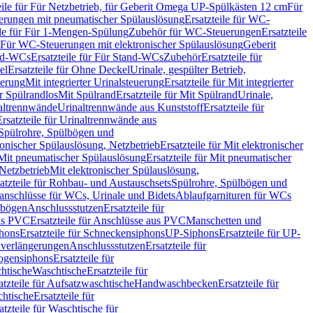
eile für Für Netzbetrieb, für Geberit Omega UP-Spülkästen 12 cm
Für
rungen mit pneumatischer Spülauslösung
Ersatzteile für WC-
ile für Für 1-Mengen-Spülung
Zubehör für WC-Steuerungen
Ersatzteile
ür Für WC-Steuerungen mit elektronischer Spülauslösung
Geberit
nd-WCs
Ersatzteile für Für Stand-WCs
Zubehör
Ersatzteile für
el
Ersatzteile für Ohne Deckel
Urinale, gespülter Betrieb,
uerung
Mit integrierter Urinalsteuerung
Ersatzteile für Mit integrierter
ür Spülrandlos
Mit Spülrand
Ersatzteile für Mit Spülrand
Urinale,
naltrennwände
Urinaltrennwände aus Kunststoff
Ersatzteile für
Ersatzteile für Urinaltrennwände aus
r Spülrohre, Spülbögen und
ronischer Spülauslösung, Netzbetrieb
Ersatzteile für Mit elektronischer
Mit pneumatischer Spülauslösung
Ersatzteile für Mit pneumatischer
 Netzbetrieb
Mit elektronischer Spülauslösung,
atzteile für Rohbau- und Austauschsets
Spülrohre, Spülbögen und
anschlüsse für WCs, Urinale und Bidets
Ablaufgarnituren für WCs
ssbögen
Anschlussstutzen
Ersatzteile für
us PVC
Ersatzteile für Anschlüsse aus PVC
Manschetten und
hons
Ersatzteile für Schneckensiphons
UP-Siphons
Ersatzteile für UP-
enverlängerungen
Anschlussstutzen
Ersatzteile für
ogensiphons
Ersatzteile für
htische
Waschtische
Ersatzteile für
atzteile für Aufsatzwaschtische
Handwaschbecken
Ersatzteile für
htische
Ersatzteile für
atzteile für Waschtische für