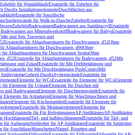
Zubehör für Wandabläufe
Ersatzteile für Zubehör für
t Duofix Installationselemente
Duschflächen aus
nabläufe
Ersatzteile für Spezifische
 Duschseitenwände für Walk-in-Dusche
Zubehör
Ersatzteile für
geboxen
Zubehör
Badewannen
Badewannen aus Sanitäracryl
Ersatzteile
ür Badewannen aus Mineralwerkstoff
Badewannen für Babys
Ersatzteile
s Füße und Sets Traversen und
d52
Ersatzteile für Ablaufgarnituren für Duschwannen, d52
Ohne
e für Ablaufgarnituren für Duschwannen, d90
Ohne
le für Ablaufgarnituren für Duschwannen Sestra
Ohne
en, d52
Ersatzteile für Ablaufgarnituren für Badewannen, d52
Mit
tätigung und Zulauf
Ersatzteile für Mit Drehbetätigung und
trol
Ersatzteile für Mit Druckbetätigung PushControl
Mit
d Spülsysteme
Geberit Duofix
Systemwände
Ersatzteile für
eelemente
Elemente für WCs
Ersatzteile für Elemente für WCs
Elemente
le für Elemente für Urinale
Elemente für Duschen mit
chen und Badewannen
Elemente für Duschtrennwände
Ersatzteile für
für Elemente für Armaturen
Elemente für Waschmaschinen und
llasten
Elemente für Küchenspülen
Ersatzteile für Elemente für
eelemente
Ersatzteile für Montageelemente
Elemente für
gungen
Ersatzteile für Für Befestigungen
AP-Spülkästen
AP-Spülkästen
 für Hochhängend
Tief- und halbhochhängend
Ersatzteile für Tief- und
le für Aufgesetzt
Spülrohre für AP-Spülkästen
Ersatzteile für Spülrohre
le für Anschlüsse
Manschetten
Nippel, Rosetten und
und Spülventile
Füllventile
Ersatzteile für Füllventile
Füllventile für AP-