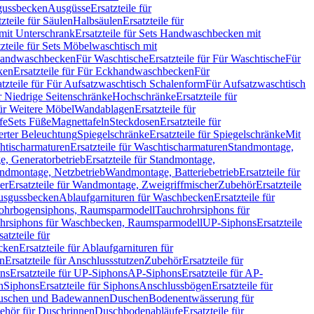
sgussbecken
Ausgüsse
Ersatzteile für
tzteile für Säulen
Halbsäulen
Ersatzteile für
mit Unterschrank
Ersatzteile für Sets Handwaschbecken mit
tzteile für Sets Möbelwaschtisch mit
 Handwaschbecken
Für Waschtische
Ersatzteile für Für Waschtische
Für
ken
Ersatzteile für Für Eckhandwaschbecken
Für
atzteile für Für Aufsatzwaschtisch Schalenform
Für Aufsatzwaschtisch
ür Niedrige Seitenschränke
Hochschränke
Ersatzteile für
für Weitere Möbel
Wandablagen
Ersatzteile für
fe
Sets Füße
Magnettafeln
Steckdosen
Ersatzteile für
ierter Beleuchtung
Spiegelschränke
Ersatzteile für Spiegelschränke
Mit
htischarmaturen
Ersatzteile für Waschtischarmaturen
Standmontage,
, Generatorbetrieb
Ersatzteile für Standmontage,
andmontage, Netzbetrieb
Wandmontage, Batteriebetrieb
Ersatzteile für
er
Ersatzteile für Wandmontage, Zweigriffmischer
Zubehör
Ersatzteile
Ausgussbecken
Ablaufgarnituren für Waschbecken
Ersatzteile für
 Rohrbogensiphons, Raumsparmodell
Tauchrohrsiphons für
rohrsiphons für Waschbecken, Raumsparmodell
UP-Siphons
Ersatzteile
satzteile für
ecken
Ersatzteile für Ablaufgarnituren für
en
Ersatzteile für Anschlussstutzen
Zubehör
Ersatzteile für
ns
Ersatzteile für UP-Siphons
AP-Siphons
Ersatzteile für AP-
n
Siphons
Ersatzteile für Siphons
Anschlussbögen
Ersatzteile für
uschen und Badewannen
Duschen
Bodenentwässerung für
behör für Duschrinnen
Duschbodenabläufe
Ersatzteile für