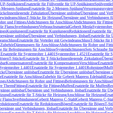
r UP-Spülkästen
Ersatzteile für Füllventile für UP-Spülkästen
Spülventile
-Mengen-Spülung
Ersatzteile für 2-Mengen-Spülung
Versorgungssyste
ücke
Innenliegende Zirkulation
Übergänge unlösbar
Übergänge und Verb
Gewindeanschluss
T-Stücke für Heizung
Übergänge und Verbindungen fü
hre und Fittings
Abdichtungen für Anschlüsse
Abdichtungen für Fitting
für Flanschverbindungen
Verbrauchsmaterial
Geberit Mepla
Systemrohr
tings
Kupplungen
Ersatzteile für Kupplungen
Reduktionen
Ersatzteile fü
Übergänge unlösbar
Übergänge und Verbindungen, lösbar
Ersatzteile fü
deanschluss
Ersatzteile für Verteiler mit Gewindeanschluss
T-Stücke für 
r Zubehör
Dämmungen für Anschlüsse
Abdichtungen für Rohre und Fitti
ile für Befestigungen für Anschlüsse
Systemdichtungen
Sets Schraube fü
1
Ersatzteile für Systemrohre 1.4401
Systemrohre 1.4521
Ersatzteile für
 Bögen
T-Stücke
Ersatzteile für T-Stücke
Innenliegende Zirkulation
Übergä
sbar
Kompensatoren
Ersatzteile für Kompensatoren
Verschlüsse
Ersatztei
Systemrohre 1.4401
Ersatzteile für Systemrohre 1.4401
Rohrnippel
Muff
ücke
Übergänge unlösbar
Ersatzteile für Übergänge unlösbar
Übergänge u
e
Ersatzteile für Anschlüsse
Zubehör für Geberit Mapress Edelstahl
Ersat
ings
Abdichtungen für Rohre und Fittings
Befestigungen für Anschlüsse
re Therm
Fittings
Ersatzteile für Fittings
Muffen
Ersatzteile für Muffen
Re
ergänge unlösbar
Übergänge und Verbindungen, lösbar
Ersatzteile für Ü
eizung
Ersatzteile für T-Stücke für Heizung
Anschlüsse für Heizung
Ersat
ür Flanschverbindungen
Geberit Mapress C-Stahl
Geberit Mapress C-Sta
eduktionen
Ersatzteile für Reduktionen
Bögen
Ersatzteile für Bögen
T-St
ergänge und Verbindungen, lösbar
Ersatzteile für Übergänge und Verb
eizung
Ersatzteile für T-Stücke für Heizung
Anschlüsse für Heizung
Ersat