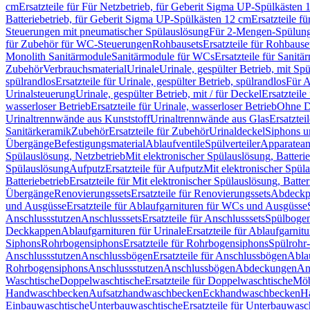
cm
Ersatzteile für Für Netzbetrieb, für Geberit Sigma UP-Spülkästen 
Batteriebetrieb, für Geberit Sigma UP-Spülkästen 12 cm
Ersatzteile f
Steuerungen mit pneumatischer Spülauslösung
Für 2-Mengen-Spülun
für Zubehör für WC-Steuerungen
Rohbausets
Ersatzteile für Rohbause
Monolith Sanitärmodule
Sanitärmodule für WCs
Ersatzteile für Sanit
Zubehör
Verbrauchsmaterial
Urinale
Urinale, gespülter Betrieb, mit Sp
spülrandlos
Ersatzteile für Urinale, gespülter Betrieb, spülrandlos
Für A
Urinalsteuerung
Urinale, gespülter Betrieb, mit / für Deckel
Ersatzteile
wasserloser Betrieb
Ersatzteile für Urinale, wasserloser Betrieb
Ohne D
Urinaltrennwände aus Kunststoff
Urinaltrennwände aus Glas
Ersatztei
Sanitärkeramik
Zubehör
Ersatzteile für Zubehör
Urinaldeckel
Siphons u
Übergänge
Befestigungsmaterial
Ablaufventile
Spülverteiler
Apparatean
Spülauslösung, Netzbetrieb
Mit elektronischer Spülauslösung, Batterie
Spülauslösung
Aufputz
Ersatzteile für Aufputz
Mit elektronischer Spül
Batteriebetrieb
Ersatzteile für Mit elektronischer Spülauslösung, Batter
Übergänge
Renovierungssets
Ersatzteile für Renovierungssets
Abdeckpl
und Ausgüsse
Ersatzteile für Ablaufgarnituren für WCs und Ausgüsse
Anschlussstutzen
Anschlusssets
Ersatzteile für Anschlusssets
Spülbogen
Deckkappen
Ablaufgarnituren für Urinale
Ersatzteile für Ablaufgarnitu
Siphons
Rohrbogensiphons
Ersatzteile für Rohrbogensiphons
Spülrohr
Anschlussstutzen
Anschlussbögen
Ersatzteile für Anschlussbögen
Ablau
Rohrbogensiphons
Anschlussstutzen
Anschlussbögen
Abdeckungen
An
Waschtische
Doppelwaschtische
Ersatzteile für Doppelwaschtische
Möb
Handwaschbecken
Aufsatzhandwaschbecken
Eckhandwaschbecken
H
Einbauwaschtische
Unterbauwaschtische
Ersatzteile für Unterbauwasc