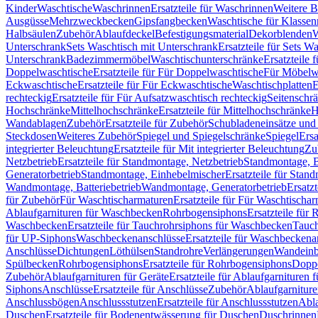
Kinder
Waschtische
Waschrinnen
Ersatzteile für Waschrinnen
Weitere 
Ausgüsse
Mehrzweckbecken
Gipsfangbecken
Waschtische für Klasse
Halbsäulen
Zubehör
Ablaufdeckel
Befestigungsmaterial
Dekorblenden
W
Unterschrank
Sets Waschtisch mit Unterschrank
Ersatzteile für Sets W
Unterschrank
Badezimmermöbel
Waschtischunterschränke
Ersatzteile 
Doppelwaschtische
Ersatzteile für Für Doppelwaschtische
Für Möbelw
Eckwaschtische
Ersatzteile für Für Eckwaschtische
Waschtischplatten
E
rechteckig
Ersatzteile für Für Aufsatzwaschtisch rechteckig
Seitenschr
Hochschränke
Mittelhochschränke
Ersatzteile für Mittelhochschränke
H
Wandablagen
Zubehör
Ersatzteile für Zubehör
Schubladeneinsätze un
Steckdosen
Weiteres Zubehör
Spiegel und Spiegelschränke
Spiegel
Ersa
integrierter Beleuchtung
Ersatzteile für Mit integrierter Beleuchtung
Zu
Netzbetrieb
Ersatzteile für Standmontage, Netzbetrieb
Standmontage, Ba
Generatorbetrieb
Standmontage, Einhebelmischer
Ersatzteile für Stan
Wandmontage, Batteriebetrieb
Wandmontage, Generatorbetrieb
Ersatz
für Zubehör
Für Waschtischarmaturen
Ersatzteile für Für Waschtischa
Ablaufgarnituren für Waschbecken
Rohrbogensiphons
Ersatzteile für
Waschbecken
Ersatzteile für Tauchrohrsiphons für Waschbecken
Tauch
für UP-Siphons
Waschbeckenanschlüsse
Ersatzteile für Waschbeckena
Anschlüsse
Dichtungen
Löthülsen
Standrohre
Verlängerungen
Wandeinb
Spülbecken
Rohrbogensiphons
Ersatzteile für Rohrbogensiphons
Dopp
Zubehör
Ablaufgarnituren für Geräte
Ersatzteile für Ablaufgarnituren 
Siphons
Anschlüsse
Ersatzteile für Anschlüsse
Zubehör
Ablaufgarnitur
Anschlussbögen
Anschlussstutzen
Ersatzteile für Anschlussstutzen
Abla
Duschen
Ersatzteile für Bodenentwässerung für Duschen
Duschrinnen