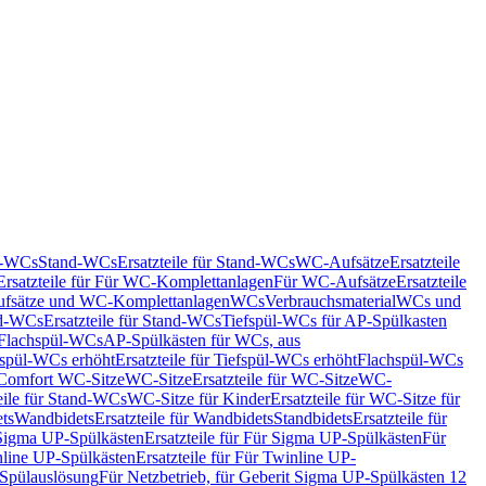
nd-WCs
Stand-WCs
Ersatzteile für Stand-WCs
WC-Aufsätze
Ersatzteile
Ersatzteile für Für WC-Komplettanlagen
Für WC-Aufsätze
Ersatzteile
fsätze und WC-Komplettanlagen
WCs
Verbrauchsmaterial
WCs und
d-WCs
Ersatzteile für Stand-WCs
Tiefspül-WCs für AP-Spülkasten
r Flachspül-WCs
AP-Spülkästen für WCs, aus
fspül-WCs erhöht
Ersatzteile für Tiefspül-WCs erhöht
Flachspül-WCs
r Comfort WC-Sitze
WC-Sitze
Ersatzteile für WC-Sitze
WC-
eile für Stand-WCs
WC-Sitze für Kinder
Ersatzteile für WC-Sitze für
ts
Wandbidets
Ersatzteile für Wandbidets
Standbidets
Ersatzteile für
Sigma UP-Spülkästen
Ersatzteile für Für Sigma UP-Spülkästen
Für
line UP-Spülkästen
Ersatzteile für Für Twinline UP-
 Spülauslösung
Für Netzbetrieb, für Geberit Sigma UP-Spülkästen 12