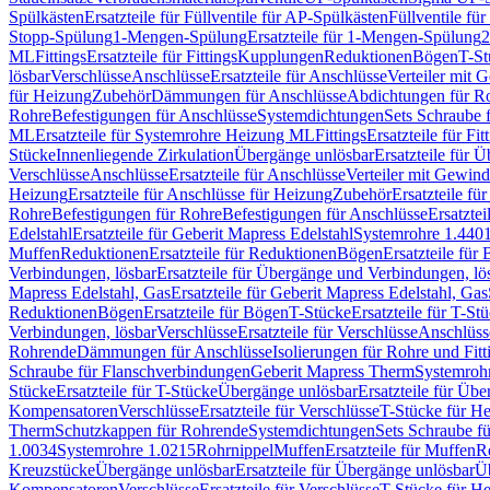
Spülkästen
Ersatzteile für Füllventile für AP-Spülkästen
Füllventile fü
Stopp-Spülung
1-Mengen-Spülung
Ersatzteile für 1-Mengen-Spülung
2
ML
Fittings
Ersatzteile für Fittings
Kupplungen
Reduktionen
Bögen
T-St
lösbar
Verschlüsse
Anschlüsse
Ersatzteile für Anschlüsse
Verteiler mit 
für Heizung
Zubehör
Dämmungen für Anschlüsse
Abdichtungen für Ro
Rohre
Befestigungen für Anschlüsse
Systemdichtungen
Sets Schraube 
ML
Ersatzteile für Systemrohre Heizung ML
Fittings
Ersatzteile für Fit
Stücke
Innenliegende Zirkulation
Übergänge unlösbar
Ersatzteile für 
Verschlüsse
Anschlüsse
Ersatzteile für Anschlüsse
Verteiler mit Gewin
Heizung
Ersatzteile für Anschlüsse für Heizung
Zubehör
Ersatzteile fü
Rohre
Befestigungen für Rohre
Befestigungen für Anschlüsse
Ersatzte
Edelstahl
Ersatzteile für Geberit Mapress Edelstahl
Systemrohre 1.440
Muffen
Reduktionen
Ersatzteile für Reduktionen
Bögen
Ersatzteile für
Verbindungen, lösbar
Ersatzteile für Übergänge und Verbindungen, lö
Mapress Edelstahl, Gas
Ersatzteile für Geberit Mapress Edelstahl, Gas
Reduktionen
Bögen
Ersatzteile für Bögen
T-Stücke
Ersatzteile für T-St
Verbindungen, lösbar
Verschlüsse
Ersatzteile für Verschlüsse
Anschlüss
Rohrende
Dämmungen für Anschlüsse
Isolierungen für Rohre und Fitt
Schraube für Flanschverbindungen
Geberit Mapress Therm
Systemroh
Stücke
Ersatzteile für T-Stücke
Übergänge unlösbar
Ersatzteile für Üb
Kompensatoren
Verschlüsse
Ersatzteile für Verschlüsse
T-Stücke für H
Therm
Schutzkappen für Rohrende
Systemdichtungen
Sets Schraube f
1.0034
Systemrohre 1.0215
Rohrnippel
Muffen
Ersatzteile für Muffen
R
Kreuzstücke
Übergänge unlösbar
Ersatzteile für Übergänge unlösbar
Üb
Kompensatoren
Verschlüsse
Ersatzteile für Verschlüsse
T-Stücke für H