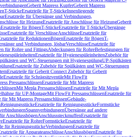
hverbindungen
Geberit Mapress Kupfer
Geberit Mapress
gen
T-Stücke
Ersatzteile für T-Stücke
Innenliegende
bar
Ersatzteile für Übergänge und Verbindungen,
nschlüsse für Heizung
Ersatzteile für Anschlüsse für Heizung
Geberit
n
Ersatzteile für Bögen
T-Stücke
Ersatzteile für T-Stücke
Übergänge
üsse
Ersatzteile für Verschlüsse
Anschlüsse
Ersatzteile für
rsatzteile für Reduktionen
Bögen
Ersatzteile für Bögen
T-
bergänge und Verbindungen, lösbar
Verschlüsse
Ersatzteile für
n für Rohre und Fittings
Abdeckungen für Rohre
Befestigungen für
ienespüleinheiten
Ersatzteile für Hygienespüleinheiten
Zubehör für
r Spülkästen und WC-Steuerungen mit Hygienespülung
UP-Spülkästen
pülung
Ersatzteile für Zubehör für Spülkästen und WC-Steuerungen
stem
Ersatzteile für Geberit Connect Zubehör für Geberit
le
Ersatzteile für Schrägsitzventile
Mit FlowFit
ress Pressanschlüssen
Ersatzteile für Mit Mapress
schlüssen
Mit Mepla Pressanschlüssen
Ersatzteile für Mit Mepla
gelhähne für UP-Montage
Mit FlowFit Pressanschlüssen
Ersatzteile für
le für Mit Mapress Pressanschlüssen
Gebäude-
n
Reinigungsstücke
Ersatzteile für Reinigungsstücke
Formstücke
ckverbindungen
Spannverbindungen
Übergänge auf andere
e für Anschlussbögen
Anschlusssteckmuffen
Ersatzteile für
re
Ersatzteile für Rohre
Formstücke
Ersatzteile für
ile für Reinigungsstücke
Verbindungen
Ersatzteile für
rsatzteile für Apparateanschlüsse
Anschlussbögen
Ersatzteile für