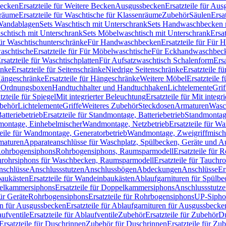
Becken
Ersatzteile für Weitere Becken
Ausgussbecken
Ersatzteile für Au
nräume
Ersatzteile für Waschtische für Klassenräume
Zubehör
Säulen
Ersa
andablagen
Sets Waschtisch mit Unterschrank
Sets Handwaschbecken 
aschtisch mit Unterschrank
Sets Möbelwaschtisch mit Unterschrank
Ersa
für Waschtischunterschränke
Für Handwaschbecken
Ersatzteile für Für
aschtische
Ersatzteile für Für Möbelwaschtische
Für Eckhandwaschbec
rsatzteile für Waschtischplatten
Für Aufsatzwaschtisch Schalenform
Ers
änke
Ersatzteile für Seitenschränke
Niedrige Seitenschränke
Ersatzteile f
ängeschränke
Ersatzteile für Hängeschränke
Weitere Möbel
Ersatzteile 
d Ordnungsboxen
Handtuchhalter und Handtuchhaken
Lichtelemente
Grif
tzteile für Spiegel
Mit integrierter Beleuchtung
Ersatzteile für Mit integr
behör
Lichtelemente
Griffe
Weiteres Zubehör
Steckdosen
Armaturen
Wasc
tteriebetrieb
Ersatzteile für Standmontage, Batteriebetrieb
Standmontage
dmontage, Einhebelmischer
Wandmontage, Netzbetrieb
Ersatzteile für W
teile für Wandmontage, Generatorbetrieb
Wandmontage, Zweigriffmisch
rmaturen
Apparateanschlüsse für Waschplatz, Spülbecken, Geräte und 
 Rohrbogensiphons
Rohrbogensiphons, Raumsparmodell
Ersatzteile für
rohrsiphons für Waschbecken, Raumsparmodell
Ersatzteile für Tauch
nschlüsse
Anschlussstutzen
Anschlussbögen
Abdeckungen
Anschlüsse
Er
aukästen
Ersatzteile für Wandeinbaukästen
Ablaufgarnituren für Spülb
elkammersiphons
Ersatzteile für Doppelkammersiphons
Anschlussstutz
für Geräte
Rohrbogensiphons
Ersatzteile für Rohrbogensiphons
UP-Sipho
en für Ausgussbecken
Ersatzteile für Ablaufgarnituren für Ausgussbecke
ufventile
Ersatzteile für Ablaufventile
Zubehör
Ersatzteile für Zubehör
D
Ersatzteile für Duschrinnen
Zubehör für Duschrinnen
Ersatzteile für Zu