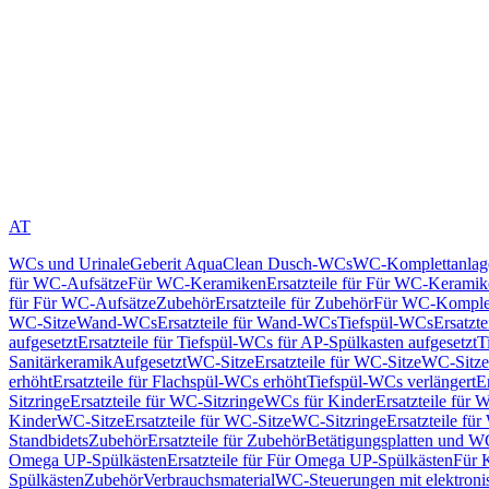
AT
WCs und Urinale
Geberit AquaClean Dusch-WCs
WC-Komplettanlag
für WC-Aufsätze
Für WC-Keramiken
Ersatzteile für Für WC-Kerami
für Für WC-Aufsätze
Zubehör
Ersatzteile für Zubehör
Für WC-Komplet
WC-Sitze
Wand-WCs
Ersatzteile für Wand-WCs
Tiefspül-WCs
Ersatzt
aufgesetzt
Ersatzteile für Tiefspül-WCs für AP-Spülkasten aufgesetzt
T
Sanitärkeramik
Aufgesetzt
WC-Sitze
Ersatzteile für WC-Sitze
WC-Sitze
erhöht
Ersatzteile für Flachspül-WCs erhöht
Tiefspül-WCs verlängert
E
Sitzringe
Ersatzteile für WC-Sitzringe
WCs für Kinder
Ersatzteile für 
Kinder
WC-Sitze
Ersatzteile für WC-Sitze
WC-Sitzringe
Ersatzteile fü
Standbidets
Zubehör
Ersatzteile für Zubehör
Betätigungsplatten und W
Omega UP-Spülkästen
Ersatzteile für Für Omega UP-Spülkästen
Für 
Spülkästen
Zubehör
Verbrauchsmaterial
WC-Steuerungen mit elektroni