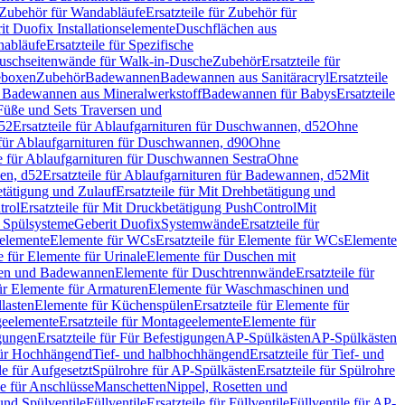
Zubehör für Wandabläufe
Ersatzteile für Zubehör für
t Duofix Installationselemente
Duschflächen aus
nabläufe
Ersatzteile für Spezifische
 Duschseitenwände für Walk-in-Dusche
Zubehör
Ersatzteile für
geboxen
Zubehör
Badewannen
Badewannen aus Sanitäracryl
Ersatzteile
ür Badewannen aus Mineralwerkstoff
Badewannen für Babys
Ersatzteile
s Füße und Sets Traversen und
d52
Ersatzteile für Ablaufgarnituren für Duschwannen, d52
Ohne
e für Ablaufgarnituren für Duschwannen, d90
Ohne
le für Ablaufgarnituren für Duschwannen Sestra
Ohne
en, d52
Ersatzteile für Ablaufgarnituren für Badewannen, d52
Mit
tätigung und Zulauf
Ersatzteile für Mit Drehbetätigung und
trol
Ersatzteile für Mit Druckbetätigung PushControl
Mit
d Spülsysteme
Geberit Duofix
Systemwände
Ersatzteile für
eelemente
Elemente für WCs
Ersatzteile für Elemente für WCs
Elemente
le für Elemente für Urinale
Elemente für Duschen mit
chen und Badewannen
Elemente für Duschtrennwände
Ersatzteile für
für Elemente für Armaturen
Elemente für Waschmaschinen und
llasten
Elemente für Küchenspülen
Ersatzteile für Elemente für
eelemente
Ersatzteile für Montageelemente
Elemente für
gungen
Ersatzteile für Für Befestigungen
AP-Spülkästen
AP-Spülkästen
 für Hochhängend
Tief- und halbhochhängend
Ersatzteile für Tief- und
le für Aufgesetzt
Spülrohre für AP-Spülkästen
Ersatzteile für Spülrohre
le für Anschlüsse
Manschetten
Nippel, Rosetten und
und Spülventile
Füllventile
Ersatzteile für Füllventile
Füllventile für AP-