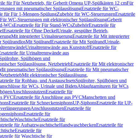
eile für Für Netzbetrieb, für Geberit Omega UP-Spülkästen 12 cm
Für
rungen mit pneumatischer Spülauslösung
Ersatzteile für WC-
ile für Für 1-Mengen-Spülung
Zubehör für WC-Steuerungen
Ersatzteile
ür Für WC-Steuerungen mit elektronischer Spülauslösung
Geberit
nd-WCs
Ersatzteile für Für Stand-WCs
Zubehör
Ersatzteile für
el
Ersatzteile für Ohne Deckel
Urinale, gespülter Betrieb,
uerung
Mit integrierter Urinalsteuerung
Ersatzteile für Mit integrierter
ür Spülrandlos
Mit Spülrand
Ersatzteile für Mit Spülrand
Urinale,
naltrennwände
Urinaltrennwände aus Kunststoff
Ersatzteile für
Ersatzteile für Urinaltrennwände aus
r Spülrohre, Spülbögen und
ronischer Spülauslösung, Netzbetrieb
Ersatzteile für Mit elektronischer
Mit pneumatischer Spülauslösung
Ersatzteile für Mit pneumatischer
 Netzbetrieb
Mit elektronischer Spülauslösung,
atzteile für Rohbau- und Austauschsets
Spülrohre, Spülbögen und
anschlüsse für WCs, Urinale und Bidets
Ablaufgarnituren für WCs
ssbögen
Anschlussstutzen
Ersatzteile für
us PVC
Ersatzteile für Anschlüsse aus PVC
Manschetten und
hons
Ersatzteile für Schneckensiphons
UP-Siphons
Ersatzteile für UP-
enverlängerungen
Anschlussstutzen
Ersatzteile für
ogensiphons
Ersatzteile für
htische
Waschtische
Ersatzteile für
atzteile für Aufsatzwaschtische
Handwaschbecken
Ersatzteile für
htische
Ersatzteile für
atzteile für Waschtische für