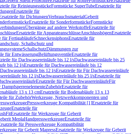
ial
Geberit Silent-Pro
Rohre
Ersatzteile für Rohre
Formstücke
Ersatzteile
zteile für Reinigungsstücke
Formstücke SuperTube
Ersatzteile für
ndungen
Ersatzteile für
Ersatzteile für Dichtungen
Verbrauchsmaterial
Geberit
nderformstücke
Ersatzteile für Sonderformstücke
Formstücke
ckverbindungen
Übergänge auf andere Werkstoffe
Ersatzteile für
schlüsse
Ersatzteile für Apparateanschlüsse
Anschlussbögen
Ersatzteile
e für Fertigabläufe
Schneckensiphons
Ersatzteile für
andschutz, Schallschutz und
rungssysteme
Schallschutz
Dämmungen zur
ile für Entwässerung
Belüftungsventile
Ersatzteile für
tzteile für Dachwassereinläufe bis 12 l/s
Dachwassereinläufe bis 25
fe bis 12 l/s
Ersatzteile für Dachwassereinläufe bis 12
Dachwassereinläufe bis 12 l/s
Ersatzteile für Für Dachwassereinläufe
ereinläufe bis 12 l/s
Dachwassereinläufe bis 25 l/s
Ersatzteile für
Dachwassereinläufe
Ersatzteile für Für Dachwassereinläufe
Für
für Dampfsperrenelemente
Zubehör
Ersatzteile für
nabläufe 13 x 13 cm
Ersatzteile für Bodenabläufe 13 x 13
teile für Zubehör
Werkzeuge, Netzwerkkomponenten und
presswerkzeuge
Presswerkzeuge Kompatibilität [1]
Ersatzteile für
kzeuge
Ersatzteile für
ushFit
Ersatzteile für Werkzeuge für Geberit
Geberit Mepla
Handpresswerkzeuge
Ersatzteile für
rsatzteile für Presswerkzeuge Kompatibilität
rkzeuge für Geberit Mapress
Ersatzteile für Werkzeuge für Geberit