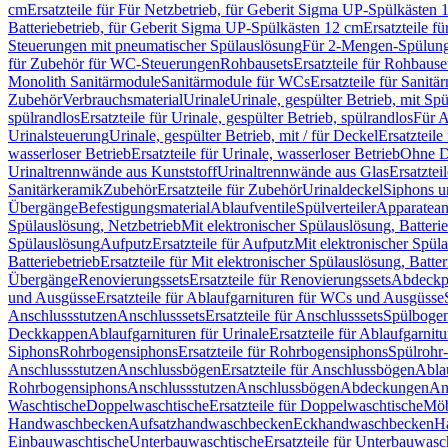
cm
Ersatzteile für Für Netzbetrieb, für Geberit Sigma UP-Spülkästen 
Batteriebetrieb, für Geberit Sigma UP-Spülkästen 12 cm
Ersatzteile f
Steuerungen mit pneumatischer Spülauslösung
Für 2-Mengen-Spülun
für Zubehör für WC-Steuerungen
Rohbausets
Ersatzteile für Rohbause
Monolith Sanitärmodule
Sanitärmodule für WCs
Ersatzteile für Sanit
Zubehör
Verbrauchsmaterial
Urinale
Urinale, gespülter Betrieb, mit Sp
spülrandlos
Ersatzteile für Urinale, gespülter Betrieb, spülrandlos
Für A
Urinalsteuerung
Urinale, gespülter Betrieb, mit / für Deckel
Ersatzteile
wasserloser Betrieb
Ersatzteile für Urinale, wasserloser Betrieb
Ohne D
Urinaltrennwände aus Kunststoff
Urinaltrennwände aus Glas
Ersatztei
Sanitärkeramik
Zubehör
Ersatzteile für Zubehör
Urinaldeckel
Siphons u
Übergänge
Befestigungsmaterial
Ablaufventile
Spülverteiler
Apparatean
Spülauslösung, Netzbetrieb
Mit elektronischer Spülauslösung, Batterie
Spülauslösung
Aufputz
Ersatzteile für Aufputz
Mit elektronischer Spül
Batteriebetrieb
Ersatzteile für Mit elektronischer Spülauslösung, Batter
Übergänge
Renovierungssets
Ersatzteile für Renovierungssets
Abdeckpl
und Ausgüsse
Ersatzteile für Ablaufgarnituren für WCs und Ausgüsse
Anschlussstutzen
Anschlusssets
Ersatzteile für Anschlusssets
Spülbogen
Deckkappen
Ablaufgarnituren für Urinale
Ersatzteile für Ablaufgarnitu
Siphons
Rohrbogensiphons
Ersatzteile für Rohrbogensiphons
Spülrohr
Anschlussstutzen
Anschlussbögen
Ersatzteile für Anschlussbögen
Ablau
Rohrbogensiphons
Anschlussstutzen
Anschlussbögen
Abdeckungen
An
Waschtische
Doppelwaschtische
Ersatzteile für Doppelwaschtische
Möb
Handwaschbecken
Aufsatzhandwaschbecken
Eckhandwaschbecken
H
Einbauwaschtische
Unterbauwaschtische
Ersatzteile für Unterbauwasc