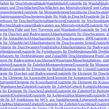
Zubehör für Duschbodenabläufe
Wandabläufe
Ersatzteile für Wandabläufe
wannen und Duschflächen
Duschflächen aus Mineralwerkstoff und Geberi
ntagelemente
Ersatzteile für Montagelemente
Spezifische Duschwanne
schabtrennungen
Duschseitenwände für Walk-in-Dusche
Ersatzteile für
lageboxen für Duschen
Nischenablageboxen
Ersatzteile für Nischenabla
ür Rechteckbadewannen
Badewannen aus Mineralwerkstoff
Ersatzteile f
mente
Sets Füße und Sets Traversen und Wandanker
Ersatzteile für Set
se für Duschen und Badewannen
Ablaufgarnituren für Duschwannen, 
ile für Ablaufdeckel
Ablaufgarnituren für Duschwannen, d90
Ersatzteil
ile für Ablaufdeckel
Ablaufgarnituren für Duschwannen Sestra
Ersatztei
rnituren für Duschwannen
Ventilstopfen
Ablaufgarnituren für Badewann
rehbetätigung
Ersatzteile für Fertigbausets für Drehbetätigung
Mit Drehbe
rtigbausets für Drehbetätigung und Zulauf
Mit Druckbetätigung PushCon
ituren für Badewannen
Anschlusssets
Wasseranschlüsse
Installations- un
ubehör
Ersatzteile für Zubehör
Montageelemente
Ersatzteile für Montag
Bidets
Ersatzteile für Elemente für Bidets
Elemente für Urinale
Ersatztei
mente für Duschen und Badewannen
Ersatzteile für Elemente für Dus
ile für Elemente für Ausgussbecken
Elemente für Armaturen
Ersatzteile 
hirrspüler
Elemente für Konsollasten
Ersatzteile für Elemente für Konso
r Wandspeicher
Zubehör
Ersatzteile für Zubehör
Geberit Kombifix
Montag
le für Elemente für Duschen
Zubehör
Ersatzteile für Zubehör
Für Befesti
unststoff
Aufgesetzt
Ersatzteile für Aufgesetzt
Hochhängend
Ersatzteile
eile für AP-Spülkästen für WCs, aus Sanitärkeramik
Aufgesetzt
Ersatztei
nd halbhochhängend
Zubehör
Ersatzteile für Zubehör
Anschlüsse
Ersatztei
pülkästen
Ersatzteile für Sigma UP-Spülkästen
Spülrohre
Zubehör
Füll- 