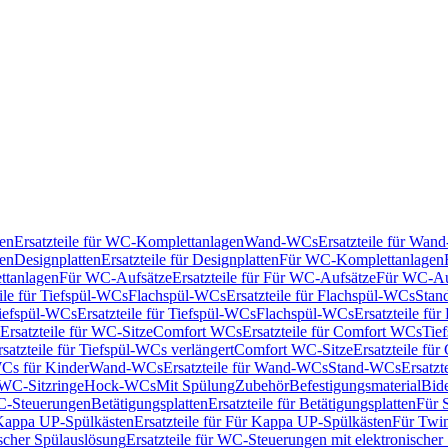
en
Ersatzteile für WC-Komplettanlagen
Wand-WCs
Ersatzteile für Wa
ken
Designplatten
Ersatzteile für Designplatten
Für WC-Komplettanlagen
tanlagen
Für WC-Aufsätze
Ersatzteile für Für WC-Aufsätze
Für WC-Au
eile für Tiefspül-WCs
Flachspül-WCs
Ersatzteile für Flachspül-WCs
Stan
iefspül-WCs
Ersatzteile für Tiefspül-WCs
Flachspül-WCs
Ersatzteile fü
Ersatzteile für WC-Sitze
Comfort WCs
Ersatzteile für Comfort WCs
Tie
rsatzteile für Tiefspül-WCs verlängert
Comfort WC-Sitze
Ersatzteile fü
WCs für Kinder
Wand-WCs
Ersatzteile für Wand-WCs
Stand-WCs
Ersatzt
r WC-Sitzringe
Hock-WCs
Mit Spülung
Zubehör
Befestigungsmaterial
Bide
C-Steuerungen
Betätigungsplatten
Ersatzteile für Betätigungsplatten
Für 
Kappa UP-Spülkästen
Ersatzteile für Für Kappa UP-Spülkästen
Für Twin
scher Spülauslösung
Ersatzteile für WC-Steuerungen mit elektronischer