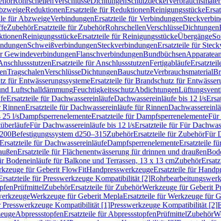
ehör
Rohrschellen
Verschlüsse
Dichtungen
Schutzdeckel
Verbrauchsmater
Abzweige
Reduktionen
Ersatzteile für Reduktionen
Reinigungsstücke
Ersat
ile für Abzweige
Verbindungen
Ersatzteile für Verbindungen
Steckverbi
ffe
Zubehör
Ersatzteile für Zubehör
Rohrschellen
Verschlüsse
Dichtungen
ktionen
Reinigungsstücke
Ersatzteile für Reinigungsstücke
Übergänge
So
bindungen
Schweißverbindungen
Steckverbindungen
Ersatzteile für Ste
für Gewindeverbindungen
Flanschverbindungen
Bundbüchsen
Apparatean
Anschlussstutzen
Ersatzteile für Anschlussstutzen
Fertigabläufe
Ersatzteil
len
Tragschalen
Verschlüsse
Dichtungen
Bauschutze
Verbrauchsmaterial
Br
tz für Entwässerungssysteme
Ersatzteile für Brandschutz für Entwässe
und Luftschalldämmung
Feuchtigkeitsschutz
Abdichtungen
Lüftungsvent
fe
Ersatzteile für Dachwassereinläufe
Dachwassereinläufe bis 12 l/s
Ersa
r Rinnen
Ersatzteile für Dachwassereinläufe für Rinnen
Dachwassereinläu
 25 l/s
Dampfsperrenelemente
Ersatzteile für Dampfsperrenelemente
Für 
tüberläufe
Für Dachwassereinläufe bis 12 l/s
Ersatzteile für Für Dachwass
–200
Befestigungssystem d250–315
Zubehör
Ersatzteile für Zubehör
Für 
Ersatzteile für Dachwassereinläufe
Dampfsperrenelemente
Ersatzteile 
raußen
Ersatzteile für Flächenentwässerung für drinnen und draußen
Bode
für Bodeneinläufe für Balkone und Terrassen, 13 x 13 cm
Zubehör
Ersatz
erkzeuge für Geberit FlowFit
Handpresswerkzeuge
Ersatzteile für Hand
Ersatzteile für Presswerkzeuge Kompatibilität [2]
Rohrbearbeitungswer
opfen
Prüfmittel
Zubehör
Ersatzteile für Zubehör
Werkzeuge für Geberit P
swerkzeuge
Werkzeuge für Geberit Mepla
Ersatzteile für Werkzeuge für 
ür Presswerkzeuge Kompatibilität [1]
Presswerkzeuge Kompatibilität [2]
E
zeuge
Abpressstopfen
Ersatzteile für Abpressstopfen
Prüfmittel
Zubehör
We