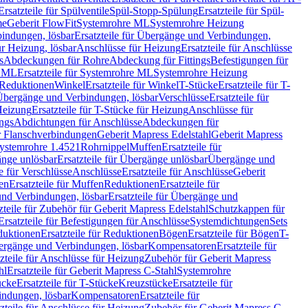
Ersatzteile für Spülventile
Spül-Stopp-Spülung
Ersatzteile für Spül-
me
Geberit FlowFit
Systemrohre ML
Systemrohre Heizung
indungen, lösbar
Ersatzteile für Übergänge und Verbindungen,
r Heizung, lösbar
Anschlüsse für Heizung
Ersatzteile für Anschlüsse
s
Abdeckungen für Rohre
Abdeckung für Fittings
Befestigungen für
e ML
Ersatzteile für Systemrohre ML
Systemrohre Heizung
r Reduktionen
Winkel
Ersatzteile für Winkel
T-Stücke
Ersatzteile für T-
r Übergänge und Verbindungen, lösbar
Verschlüsse
Ersatzteile für
Heizung
Ersatzteile für T-Stücke für Heizung
Anschlüsse für
ngs
Abdichtungen für Anschlüsse
Abdeckungen für
r Flanschverbindungen
Geberit Mapress Edelstahl
Geberit Mapress
 Systemrohre 1.4521
Rohrnippel
Muffen
Ersatzteile für
nge unlösbar
Ersatzteile für Übergänge unlösbar
Übergänge und
le für Verschlüsse
Anschlüsse
Ersatzteile für Anschlüsse
Geberit
en
Ersatzteile für Muffen
Reduktionen
Ersatzteile für
nd Verbindungen, lösbar
Ersatzteile für Übergänge und
zteile für Zubehör für Geberit Mapress Edelstahl
Schutzkappen für
Ersatzteile für Befestigungen für Anschlüsse
Systemdichtungen
Sets
duktionen
Ersatzteile für Reduktionen
Bögen
Ersatzteile für Bögen
T-
bergänge und Verbindungen, lösbar
Kompensatoren
Ersatzteile für
zteile für Anschlüsse für Heizung
Zubehör für Geberit Mapress
hl
Ersatzteile für Geberit Mapress C-Stahl
Systemrohre
ücke
Ersatzteile für T-Stücke
Kreuzstücke
Ersatzteile für
indungen, lösbar
Kompensatoren
Ersatzteile für
zteile für Anschlüsse für Heizung
Zubehör für Geberit Mapress C-