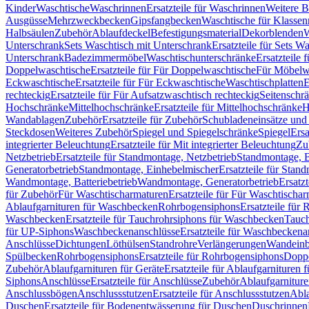
Kinder
Waschtische
Waschrinnen
Ersatzteile für Waschrinnen
Weitere 
Ausgüsse
Mehrzweckbecken
Gipsfangbecken
Waschtische für Klasse
Halbsäulen
Zubehör
Ablaufdeckel
Befestigungsmaterial
Dekorblenden
W
Unterschrank
Sets Waschtisch mit Unterschrank
Ersatzteile für Sets W
Unterschrank
Badezimmermöbel
Waschtischunterschränke
Ersatzteile 
Doppelwaschtische
Ersatzteile für Für Doppelwaschtische
Für Möbelw
Eckwaschtische
Ersatzteile für Für Eckwaschtische
Waschtischplatten
E
rechteckig
Ersatzteile für Für Aufsatzwaschtisch rechteckig
Seitenschr
Hochschränke
Mittelhochschränke
Ersatzteile für Mittelhochschränke
H
Wandablagen
Zubehör
Ersatzteile für Zubehör
Schubladeneinsätze un
Steckdosen
Weiteres Zubehör
Spiegel und Spiegelschränke
Spiegel
Ersa
integrierter Beleuchtung
Ersatzteile für Mit integrierter Beleuchtung
Zu
Netzbetrieb
Ersatzteile für Standmontage, Netzbetrieb
Standmontage, Ba
Generatorbetrieb
Standmontage, Einhebelmischer
Ersatzteile für Stan
Wandmontage, Batteriebetrieb
Wandmontage, Generatorbetrieb
Ersatz
für Zubehör
Für Waschtischarmaturen
Ersatzteile für Für Waschtischa
Ablaufgarnituren für Waschbecken
Rohrbogensiphons
Ersatzteile für
Waschbecken
Ersatzteile für Tauchrohrsiphons für Waschbecken
Tauch
für UP-Siphons
Waschbeckenanschlüsse
Ersatzteile für Waschbeckena
Anschlüsse
Dichtungen
Löthülsen
Standrohre
Verlängerungen
Wandeinb
Spülbecken
Rohrbogensiphons
Ersatzteile für Rohrbogensiphons
Dopp
Zubehör
Ablaufgarnituren für Geräte
Ersatzteile für Ablaufgarnituren 
Siphons
Anschlüsse
Ersatzteile für Anschlüsse
Zubehör
Ablaufgarnitur
Anschlussbögen
Anschlussstutzen
Ersatzteile für Anschlussstutzen
Abla
Duschen
Ersatzteile für Bodenentwässerung für Duschen
Duschrinnen