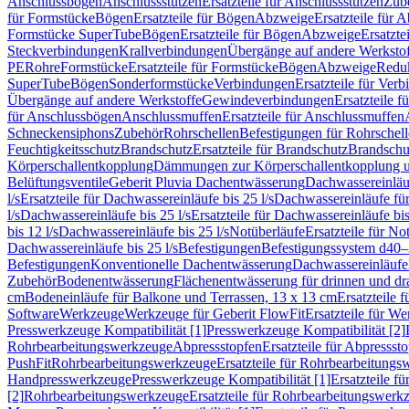
Anschlussbögen
Anschlussstutzen
Ersatzteile für Anschlussstutzen
Zub
für Formstücke
Bögen
Ersatzteile für Bögen
Abzweige
Ersatzteile für 
Formstücke SuperTube
Bögen
Ersatzteile für Bögen
Abzweige
Ersatzte
Steckverbindungen
Krallverbindungen
Übergänge auf andere Werksto
PE
Rohre
Formstücke
Ersatzteile für Formstücke
Bögen
Abzweige
Redu
SuperTube
Bögen
Sonderformstücke
Verbindungen
Ersatzteile für Ver
Übergänge auf andere Werkstoffe
Gewindeverbindungen
Ersatzteile 
für Anschlussbögen
Anschlussmuffen
Ersatzteile für Anschlussmuffen
Schneckensiphons
Zubehör
Rohrschellen
Befestigungen für Rohrschel
Feuchtigkeitsschutz
Brandschutz
Ersatzteile für Brandschutz
Brandschu
Körperschallentkopplung
Dämmungen zur Körperschallentkopplung 
Belüftungsventile
Geberit Pluvia Dachentwässerung
Dachwassereinläu
l/s
Ersatzteile für Dachwassereinläufe bis 25 l/s
Dachwassereinläufe fü
l/s
Dachwassereinläufe bis 25 l/s
Ersatzteile für Dachwassereinläufe bis
bis 12 l/s
Dachwassereinläufe bis 25 l/s
Notüberläufe
Ersatzteile für No
Dachwassereinläufe bis 25 l/s
Befestigungen
Befestigungssystem d40
Befestigungen
Konventionelle Dachentwässerung
Dachwassereinläufe
Zubehör
Bodenentwässerung
Flächenentwässerung für drinnen und d
cm
Bodeneinläufe für Balkone und Terrassen, 13 x 13 cm
Ersatzteile 
Software
Werkzeuge
Werkzeuge für Geberit FlowFit
Ersatzteile für W
Presswerkzeuge Kompatibilität [1]
Presswerkzeuge Kompatibilität [2]
Rohrbearbeitungswerkzeuge
Abpressstopfen
Ersatzteile für Abpressst
PushFit
Rohrbearbeitungswerkzeuge
Ersatzteile für Rohrbearbeitung
Handpresswerkzeuge
Presswerkzeuge Kompatibilität [1]
Ersatzteile f
[2]
Rohrbearbeitungswerkzeuge
Ersatzteile für Rohrbearbeitungswerk