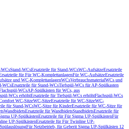
nd-WCs
Stand-WCs
Ersatzteile für Stand-WCs
WC-Aufsätze
Ersatzteile
Ersatzteile für Für WC-Komplettanlagen
Für WC-Aufsätze
Ersatzteile
fsätze und WC-Komplettanlagen
WCs
Verbrauchsmaterial
WCs und
d-WCs
Ersatzteile für Stand-WCs
Tiefspül-WCs für AP-Spülkasten
r Flachspül-WCs
AP-Spülkästen für WCs, aus
fspül-WCs erhöht
Ersatzteile für Tiefspül-WCs erhöht
Flachspül-WCs
r Comfort WC-Sitze
WC-Sitze
Ersatzteile für WC-Sitze
WC-
eile für Stand-WCs
WC-Sitze für Kinder
Ersatzteile für WC-Sitze für
ts
Wandbidets
Ersatzteile für Wandbidets
Standbidets
Ersatzteile für
Sigma UP-Spülkästen
Ersatzteile für Für Sigma UP-Spülkästen
Für
line UP-Spülkästen
Ersatzteile für Für Twinline UP-
 Spülauslösung
Für Netzbetrieb, für Geberit Sigma UP-Spülkästen 12