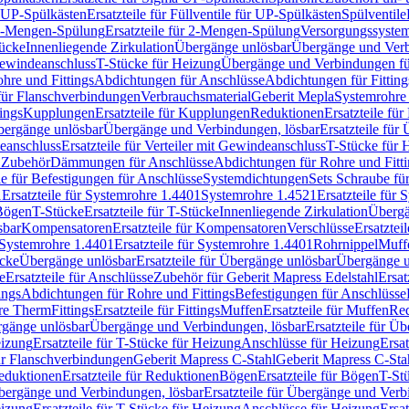
r UP-Spülkästen
Ersatzteile für Füllventile für UP-Spülkästen
Spülventile
-Mengen-Spülung
Ersatzteile für 2-Mengen-Spülung
Versorgungssyste
ücke
Innenliegende Zirkulation
Übergänge unlösbar
Übergänge und Verb
Gewindeanschluss
T-Stücke für Heizung
Übergänge und Verbindungen fü
hre und Fittings
Abdichtungen für Anschlüsse
Abdichtungen für Fitting
für Flanschverbindungen
Verbrauchsmaterial
Geberit Mepla
Systemrohr
tings
Kupplungen
Ersatzteile für Kupplungen
Reduktionen
Ersatzteile fü
Übergänge unlösbar
Übergänge und Verbindungen, lösbar
Ersatzteile fü
deanschluss
Ersatzteile für Verteiler mit Gewindeanschluss
T-Stücke für 
r Zubehör
Dämmungen für Anschlüsse
Abdichtungen für Rohre und Fitti
ile für Befestigungen für Anschlüsse
Systemdichtungen
Sets Schraube fü
1
Ersatzteile für Systemrohre 1.4401
Systemrohre 1.4521
Ersatzteile für
 Bögen
T-Stücke
Ersatzteile für T-Stücke
Innenliegende Zirkulation
Übergä
sbar
Kompensatoren
Ersatzteile für Kompensatoren
Verschlüsse
Ersatztei
Systemrohre 1.4401
Ersatzteile für Systemrohre 1.4401
Rohrnippel
Muff
ücke
Übergänge unlösbar
Ersatzteile für Übergänge unlösbar
Übergänge u
e
Ersatzteile für Anschlüsse
Zubehör für Geberit Mapress Edelstahl
Ersat
ings
Abdichtungen für Rohre und Fittings
Befestigungen für Anschlüsse
re Therm
Fittings
Ersatzteile für Fittings
Muffen
Ersatzteile für Muffen
Re
ergänge unlösbar
Übergänge und Verbindungen, lösbar
Ersatzteile für Ü
eizung
Ersatzteile für T-Stücke für Heizung
Anschlüsse für Heizung
Ersat
ür Flanschverbindungen
Geberit Mapress C-Stahl
Geberit Mapress C-Sta
eduktionen
Ersatzteile für Reduktionen
Bögen
Ersatzteile für Bögen
T-St
ergänge und Verbindungen, lösbar
Ersatzteile für Übergänge und Verb
eizung
Ersatzteile für T-Stücke für Heizung
Anschlüsse für Heizung
Ersat