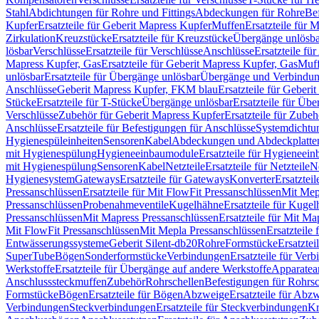
Stahl
Abdichtungen für Rohre und Fittings
Abdeckungen für Rohre
Be
Kupfer
Ersatzteile für Geberit Mapress Kupfer
Muffen
Ersatzteile für 
Zirkulation
Kreuzstücke
Ersatzteile für Kreuzstücke
Übergänge unlösba
lösbar
Verschlüsse
Ersatzteile für Verschlüsse
Anschlüsse
Ersatzteile fü
Mapress Kupfer, Gas
Ersatzteile für Geberit Mapress Kupfer, Gas
Muf
unlösbar
Ersatzteile für Übergänge unlösbar
Übergänge und Verbindun
Anschlüsse
Geberit Mapress Kupfer, FKM blau
Ersatzteile für Geber
Stücke
Ersatzteile für T-Stücke
Übergänge unlösbar
Ersatzteile für Üb
Verschlüsse
Zubehör für Geberit Mapress Kupfer
Ersatzteile für Zube
Anschlüsse
Ersatzteile für Befestigungen für Anschlüsse
Systemdichtu
Hygienespüleinheiten
Sensoren
Kabel
Abdeckungen und Abdeckplatte
mit Hygienespülung
Hygieneeinbaumodule
Ersatzteile für Hygieneei
mit Hygienespülung
Sensoren
Kabel
Netzteile
Ersatzteile für Netzteile
N
Hygienesystem
Gateways
Ersatzteile für Gateways
Konverter
Ersatzteil
Pressanschlüssen
Ersatzteile für Mit FlowFit Pressanschlüssen
Mit Mep
Pressanschlüssen
Probenahmeventile
Kugelhähne
Ersatzteile für Kuge
Pressanschlüssen
Mit Mapress Pressanschlüssen
Ersatzteile für Mit Ma
Mit FlowFit Pressanschlüssen
Mit Mepla Pressanschlüssen
Ersatzteile
Entwässerungssysteme
Geberit Silent-db20
Rohre
Formstücke
Ersatztei
SuperTube
Bögen
Sonderformstücke
Verbindungen
Ersatzteile für Ver
Werkstoffe
Ersatzteile für Übergänge auf andere Werkstoffe
Apparatea
Anschlusssteckmuffen
Zubehör
Rohrschellen
Befestigungen für Rohrsc
Formstücke
Bögen
Ersatzteile für Bögen
Abzweige
Ersatzteile für Abz
Verbindungen
Steckverbindungen
Ersatzteile für Steckverbindungen
Kr