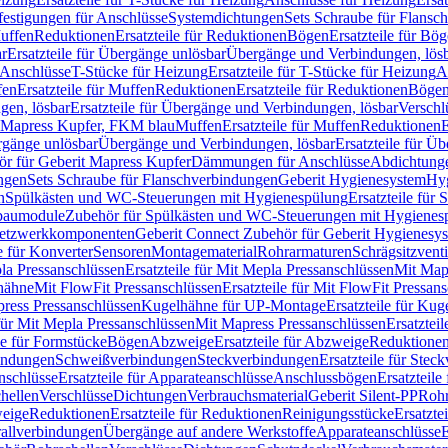
festigungen für Anschlüsse
Systemdichtungen
Sets Schraube für Flansc
Muffen
Reduktionen
Ersatzteile für Reduktionen
Bögen
Ersatzteile für Bö
r
Ersatzteile für Übergänge unlösbar
Übergänge und Verbindungen, lös
r Anschlüsse
T-Stücke für Heizung
Ersatzteile für T-Stücke für Heizung
A
fen
Ersatzteile für Muffen
Reduktionen
Ersatzteile für Reduktionen
Böge
gen, lösbar
Ersatzteile für Übergänge und Verbindungen, lösbar
Verschl
it Mapress Kupfer, FKM blau
Muffen
Ersatzteile für Muffen
Reduktionen
E
ergänge unlösbar
Übergänge und Verbindungen, lösbar
Ersatzteile für Ü
hör für Geberit Mapress Kupfer
Dämmungen für Anschlüsse
Abdichtunge
ngen
Sets Schraube für Flanschverbindungen
Geberit Hygienesystem
Hyg
n
Spülkästen und WC-Steuerungen mit Hygienespülung
Ersatzteile fü
nbaumodule
Zubehör für Spülkästen und WC-Steuerungen mit Hygienes
etzwerkkomponenten
Geberit Connect Zubehör für Geberit Hygienesy
e für Konverter
Sensoren
Montagematerial
Rohrarmaturen
Schrägsitzventi
la Pressanschlüssen
Ersatzteile für Mit Mepla Pressanschlüssen
Mit Map
lhähne
Mit FlowFit Pressanschlüssen
Ersatzteile für Mit FlowFit Pressan
press Pressanschlüssen
Kugelhähne für UP-Montage
Ersatzteile für Ku
 für Mit Mepla Pressanschlüssen
Mit Mapress Pressanschlüssen
Ersatztei
le für Formstücke
Bögen
Abzweige
Ersatzteile für Abzweige
Reduktione
bindungen
Schweißverbindungen
Steckverbindungen
Ersatzteile für Ste
nschlüsse
Ersatzteile für Apparateanschlüsse
Anschlussbögen
Ersatzteil
hellen
Verschlüsse
Dichtungen
Verbrauchsmaterial
Geberit Silent-PP
Roh
weige
Reduktionen
Ersatzteile für Reduktionen
Reinigungsstücke
Ersatzte
allverbindungen
Übergänge auf andere Werkstoffe
Apparateanschlüsse
E