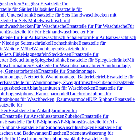
sgussbecken
Ausgüsse
Ersatzteile für
tzteile für Säulen
Halbsäulen
Ersatzteile für
mit Unterschrank
Ersatzteile für Sets Handwaschbecken mit
tzteile für Sets Möbelwaschtisch mit
 Handwaschbecken
Für Waschtische
Ersatzteile für Für Waschtische
Für
ken
Ersatzteile für Für Eckhandwaschbecken
Für
atzteile für Für Aufsatzwaschtisch Schalenform
Für Aufsatzwaschtisch
ür Niedrige Seitenschränke
Hochschränke
Ersatzteile für
für Weitere Möbel
Wandablagen
Ersatzteile für
fe
Sets Füße
Magnettafeln
Steckdosen
Ersatzteile für
ierter Beleuchtung
Spiegelschränke
Ersatzteile für Spiegelschränke
Mit
htischarmaturen
Ersatzteile für Waschtischarmaturen
Standmontage,
, Generatorbetrieb
Ersatzteile für Standmontage,
andmontage, Netzbetrieb
Wandmontage, Batteriebetrieb
Ersatzteile für
er
Ersatzteile für Wandmontage, Zweigriffmischer
Zubehör
Ersatzteile
Ausgussbecken
Ablaufgarnituren für Waschbecken
Ersatzteile für
 Rohrbogensiphons, Raumsparmodell
Tauchrohrsiphons für
rohrsiphons für Waschbecken, Raumsparmodell
UP-Siphons
Ersatzteile
satzteile für
ecken
Ersatzteile für Ablaufgarnituren für
en
Ersatzteile für Anschlussstutzen
Zubehör
Ersatzteile für
ns
Ersatzteile für UP-Siphons
AP-Siphons
Ersatzteile für AP-
n
Siphons
Ersatzteile für Siphons
Anschlussbögen
Ersatzteile für
uschen und Badewannen
Duschen
Bodenentwässerung für
behör für Duschrinnen
Duschbodenabläufe
Ersatzteile für