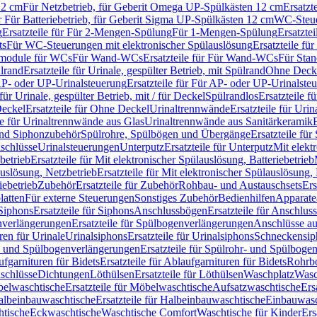
12 cm
Für Netzbetrieb, für Geberit Omega UP-Spülkästen 12 cm
Ersatzt
ür Für Batteriebetrieb, für Geberit Sigma UP-Spülkästen 12 cm
WC-Steue
g
Ersatzteile für Für 2-Mengen-Spülung
Für 1-Mengen-Spülung
Ersatzte
ts
Für WC-Steuerungen mit elektronischer Spülauslösung
Ersatzteile f
ärmodule für WCs
Für Wand-WCs
Ersatzteile für Für Wand-WCs
Für Sta
ülrand
Ersatzteile für Urinale, gespülter Betrieb, mit Spülrand
Ohne Deck
P- oder UP-Urinalsteuerung
Ersatzteile für Für AP- oder UP-Urinalste
 für Urinale, gespülter Betrieb, mit / für Deckel
Spülrandlos
Ersatzteile f
eckel
Ersatzteile für Ohne Deckel
Urinaltrennwände
Ersatzteile für Uri
le für Urinaltrennwände aus Glas
Urinaltrennwände aus Sanitärkeramik
nd Siphonzubehör
Spülrohre, Spülbögen und Übergänge
Ersatzteile fü
schlüsse
Urinalsteuerungen
Unterputz
Ersatzteile für Unterputz
Mit elekt
betrieb
Ersatzteile für Mit elektronischer Spülauslösung, Batteriebetrieb
auslösung, Netzbetrieb
Ersatzteile für Mit elektronischer Spülauslösung,
iebetrieb
Zubehör
Ersatzteile für Zubehör
Rohbau- und Austauschsets
Ers
atten
Für externe Steuerungen
Sonstiges Zubehör
Bedienhilfen
Apparate
Siphons
Ersatzteile für Siphons
Anschlussbögen
Ersatzteile für Anschlu
verlängerungen
Ersatzteile für Spülbogenverlängerungen
Anschlüsse a
ren für Urinale
Urinalsiphons
Ersatzteile für Urinalsiphons
Schneckensip
- und Spülbogenverlängerungen
Ersatzteile für Spülrohr- und Spülbog
fgarnituren für Bidets
Ersatzteile für Ablaufgarnituren für Bidets
Rohrb
schlüsse
Dichtungen
Löthülsen
Ersatzteile für Löthülsen
Waschplatz
Wasc
elwaschtische
Ersatzteile für Möbelwaschtische
Aufsatzwaschtische
Ers
albeinbauwaschtische
Ersatzteile für Halbeinbauwaschtische
Einbauwasc
htische
Eckwaschtische
Waschtische Comfort
Waschtische für Kinder
Ers