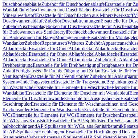
Duschbodenabläufe
Zubehör für Duschbodenabläufe
Ersatzteile für 
Wandabläufe
Duschwannen und Duschflächen
Ersatzteile für Dusch
Mineralwerkstoff
Ersatzteile für Duschflächen aus Mineralwerkstoff
Mo
Duschwannenabläufe
Zubehör
Duschabtrennungen
Ersatzteile für Du
Zubehör
Nischenablageboxen für Duschen
Ersatzteile für Nischenab
für Badewannen aus Sanitäracryl
Rechteckbadewannen
Ersatzteile f
für Badewannen für Babys
Montagelemente
Ersatzteile für Montagele
Wandanker
Zubehör
Reparatursets
Weiteres Zubehör
Apparateanschlüs
Ablaufdeckel
Ersatzteile für Ohne Ablaufdeckel
Ablaufdeckel
Ersatzte
Ablaufdeckel
Ersatzteile für Ohne Ablaufdeckel
Ablaufdeckel
Ersatzte
Ablaufdeckel
Ersatzteile für Ohne Ablaufdeckel
Zubehör für Ablaufga
Drehbetätigung
Ersatzteile für Mit Drehbetätigung
Fertigbausets für D
Zulauf
Fertigbausets für Drehbetätigung und Zulauf
Ersatzteile für Fe
Ventilstopfen
Ersatzteile für Mit Ventilstopfen
Zubehör für Ablaufgarn
Systemwände
Tragsysteme
Ersatzteile für Tragsysteme
Beplankungen
Z
für Waschtische
Ersatzteile für Elemente für Waschtische
Elemente für 
Wandablauf
Ersatzteile für Elemente für Duschen mit Wandablauf
Ele
Elemente für Duschtrennwände
Elemente für Ausgussbecken
Ersatzte
Geschirrspüler
Ersatzteile für Elemente für Waschmaschinen und Gesc
Küchenspülen
Elemente für Wandspeicher
Ersatzteile für Elemente fü
WCs
Ersatzteile für Elemente für WCs
Elemente für Duschen
Ersatztei
für WCs, aus Kunststoff
Ersatzteile für AP-Spülkästen für WCs, aus K
halbhochhängend
AP-Spülkästen für WCs, aus Sanitärkeramik
Ersatzt
für AP-Spülkästen
Hochhängend
Ersatzteile für Hochhängend
Tief- u
Staueinsätze
Verbrauchsmaterial
Spülventile
UP-Spülkästen
Sigma UP-S