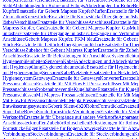
Stahl
Abdichtungen für Rohre und Fittings
Abdeckungen für Rohre
Be
Kupfer
Ersatzteile für Geberit Mapress Kupfer
Muffen
Ersatzteile für 
Zirkulation
Kreuzstücke
Ersatzteile für Kreuzstücke
Übergänge unlösba
lösbar
Verschlüsse
Ersatzteile für Verschlüsse
Anschlüsse
Ersatzteile fü
Mapress Kupfer, Gas
Ersatzteile für Geberit Mapress Kupfer, Gas
Muf
unlösbar
Ersatzteile für Übergänge unlösbar
Übergänge und Verbindun
Anschlüsse
Geberit Mapress Kupfer, FKM blau
Ersatzteile für Geber
Stücke
Ersatzteile für T-Stücke
Übergänge unlösbar
Ersatzteile für Üb
Verschlüsse
Zubehör für Geberit Mapress Kupfer
Ersatzteile für Zube
Anschlüsse
Ersatzteile für Befestigungen für Anschlüsse
Systemdichtu
Hygienespüleinheiten
Sensoren
Kabel
Abdeckungen und Abdeckplatte
mit Hygienespülung
Hygieneeinbaumodule
Ersatzteile für Hygieneei
mit Hygienespülung
Sensoren
Kabel
Netzteile
Ersatzteile für Netzteile
N
Hygienesystem
Gateways
Ersatzteile für Gateways
Konverter
Ersatzteil
Pressanschlüssen
Ersatzteile für Mit FlowFit Pressanschlüssen
Mit Mep
Pressanschlüssen
Probenahmeventile
Kugelhähne
Ersatzteile für Kuge
Pressanschlüssen
Mit Mapress Pressanschlüssen
Ersatzteile für Mit Ma
Mit FlowFit Pressanschlüssen
Mit Mepla Pressanschlüssen
Ersatzteile
Entwässerungssysteme
Geberit Silent-db20
Rohre
Formstücke
Ersatztei
SuperTube
Bögen
Sonderformstücke
Verbindungen
Ersatzteile für Ver
Werkstoffe
Ersatzteile für Übergänge auf andere Werkstoffe
Apparatea
Anschlusssteckmuffen
Zubehör
Rohrschellen
Befestigungen für Rohrsc
Formstücke
Bögen
Ersatzteile für Bögen
Abzweige
Ersatzteile für Abz
Verbindungen
Steckverbindungen
Ersatzteile für Steckverbindungen
Kr