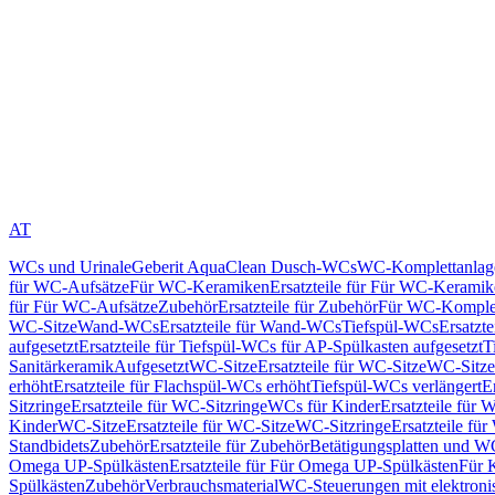
AT
WCs und Urinale
Geberit AquaClean Dusch-WCs
WC-Komplettanlag
für WC-Aufsätze
Für WC-Keramiken
Ersatzteile für Für WC-Kerami
für Für WC-Aufsätze
Zubehör
Ersatzteile für Zubehör
Für WC-Komplet
WC-Sitze
Wand-WCs
Ersatzteile für Wand-WCs
Tiefspül-WCs
Ersatzt
aufgesetzt
Ersatzteile für Tiefspül-WCs für AP-Spülkasten aufgesetzt
T
Sanitärkeramik
Aufgesetzt
WC-Sitze
Ersatzteile für WC-Sitze
WC-Sitze
erhöht
Ersatzteile für Flachspül-WCs erhöht
Tiefspül-WCs verlängert
E
Sitzringe
Ersatzteile für WC-Sitzringe
WCs für Kinder
Ersatzteile für 
Kinder
WC-Sitze
Ersatzteile für WC-Sitze
WC-Sitzringe
Ersatzteile fü
Standbidets
Zubehör
Ersatzteile für Zubehör
Betätigungsplatten und W
Omega UP-Spülkästen
Ersatzteile für Für Omega UP-Spülkästen
Für 
Spülkästen
Zubehör
Verbrauchsmaterial
WC-Steuerungen mit elektroni