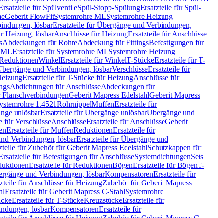
Ersatzteile für Spülventile
Spül-Stopp-Spülung
Ersatzteile für Spül-
me
Geberit FlowFit
Systemrohre ML
Systemrohre Heizung
indungen, lösbar
Ersatzteile für Übergänge und Verbindungen,
r Heizung, lösbar
Anschlüsse für Heizung
Ersatzteile für Anschlüsse
s
Abdeckungen für Rohre
Abdeckung für Fittings
Befestigungen für
e ML
Ersatzteile für Systemrohre ML
Systemrohre Heizung
r Reduktionen
Winkel
Ersatzteile für Winkel
T-Stücke
Ersatzteile für T-
r Übergänge und Verbindungen, lösbar
Verschlüsse
Ersatzteile für
Heizung
Ersatzteile für T-Stücke für Heizung
Anschlüsse für
ngs
Abdichtungen für Anschlüsse
Abdeckungen für
r Flanschverbindungen
Geberit Mapress Edelstahl
Geberit Mapress
 Systemrohre 1.4521
Rohrnippel
Muffen
Ersatzteile für
nge unlösbar
Ersatzteile für Übergänge unlösbar
Übergänge und
le für Verschlüsse
Anschlüsse
Ersatzteile für Anschlüsse
Geberit
en
Ersatzteile für Muffen
Reduktionen
Ersatzteile für
nd Verbindungen, lösbar
Ersatzteile für Übergänge und
zteile für Zubehör für Geberit Mapress Edelstahl
Schutzkappen für
Ersatzteile für Befestigungen für Anschlüsse
Systemdichtungen
Sets
duktionen
Ersatzteile für Reduktionen
Bögen
Ersatzteile für Bögen
T-
bergänge und Verbindungen, lösbar
Kompensatoren
Ersatzteile für
zteile für Anschlüsse für Heizung
Zubehör für Geberit Mapress
hl
Ersatzteile für Geberit Mapress C-Stahl
Systemrohre
ücke
Ersatzteile für T-Stücke
Kreuzstücke
Ersatzteile für
indungen, lösbar
Kompensatoren
Ersatzteile für
zteile für Anschlüsse für Heizung
Zubehör für Geberit Mapress C-