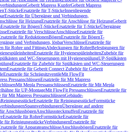
hverbindungen
Geberit Mapress Kupfer
Geberit Mapress
gen
T-Stücke
Ersatzteile für T-Stücke
Innenliegende
bar
Ersatzteile für Übergänge und Verbindungen,
nschlüsse für Heizung
Ersatzteile für Anschlüsse für Heizung
Geberit
n
Ersatzteile für Bögen
T-Stücke
Ersatzteile für T-Stücke
Übergänge
üsse
Ersatzteile für Verschlüsse
Anschlüsse
Ersatzteile für
rsatzteile für Reduktionen
Bögen
Ersatzteile für Bögen
T-
bergänge und Verbindungen, lösbar
Verschlüsse
Ersatzteile für
n für Rohre und Fittings
Abdeckungen für Rohre
Befestigungen für
ienespüleinheiten
Ersatzteile für Hygienespüleinheiten
Zubehör für
r Spülkästen und WC-Steuerungen mit Hygienespülung
UP-Spülkästen
pülung
Ersatzteile für Zubehör für Spülkästen und WC-Steuerungen
stem
Ersatzteile für Geberit Connect Zubehör für Geberit
le
Ersatzteile für Schrägsitzventile
Mit FlowFit
ress Pressanschlüssen
Ersatzteile für Mit Mapress
schlüssen
Mit Mepla Pressanschlüssen
Ersatzteile für Mit Mepla
gelhähne für UP-Montage
Mit FlowFit Pressanschlüssen
Ersatzteile für
le für Mit Mapress Pressanschlüssen
Gebäude-
n
Reinigungsstücke
Ersatzteile für Reinigungsstücke
Formstücke
ckverbindungen
Spannverbindungen
Übergänge auf andere
e für Anschlussbögen
Anschlusssteckmuffen
Ersatzteile für
re
Ersatzteile für Rohre
Formstücke
Ersatzteile für
ile für Reinigungsstücke
Verbindungen
Ersatzteile für
rsatzteile für Apparateanschlüsse
Anschlussbögen
Ersatzteile für