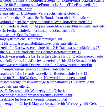
ial
Geberit Silent-Pro
Rohre
Ersatzteile für Rohre
Formstücke
Ersatzteile
zteile für Reinigungsstücke
Formstücke SuperTube
Ersatzteile für
ndungen
Ersatzteile für
Ersatzteile für Dichtungen
Verbrauchsmaterial
Geberit
nderformstücke
Ersatzteile für Sonderformstücke
Formstücke
ckverbindungen
Übergänge auf andere Werkstoffe
Ersatzteile für
schlüsse
Ersatzteile für Apparateanschlüsse
Anschlussbögen
Ersatzteile
e für Fertigabläufe
Schneckensiphons
Ersatzteile für
andschutz, Schallschutz und
rungssysteme
Schallschutz
Dämmungen zur
ile für Entwässerung
Belüftungsventile
Ersatzteile für
tzteile für Dachwassereinläufe bis 12 l/s
Dachwassereinläufe bis 25
fe bis 12 l/s
Ersatzteile für Dachwassereinläufe bis 12
Dachwassereinläufe bis 12 l/s
Ersatzteile für Für Dachwassereinläufe
ereinläufe bis 12 l/s
Dachwassereinläufe bis 25 l/s
Ersatzteile für
Dachwassereinläufe
Ersatzteile für Für Dachwassereinläufe
Für
für Dampfsperrenelemente
Zubehör
Ersatzteile für
nabläufe 13 x 13 cm
Ersatzteile für Bodenabläufe 13 x 13
teile für Zubehör
Werkzeuge, Netzwerkkomponenten und
presswerkzeuge
Presswerkzeuge Kompatibilität [1]
Ersatzteile für
kzeuge
Ersatzteile für
ushFit
Ersatzteile für Werkzeuge für Geberit
Geberit Mepla
Handpresswerkzeuge
Ersatzteile für
rsatzteile für Presswerkzeuge Kompatibilität
rkzeuge für Geberit Mapress
Ersatzteile für Werkzeuge für Geberit