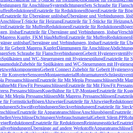
festigungen für Anschlüsse
Systemdichtungen
Sets Schraube für Flansc
Muffen
Reduktionen
Ersatzteile für Reduktionen
Bögen
Ersatzteile für Bö
r
Ersatzteile für Übergänge unlösbar
Übergänge und Verbindungen, lös
r Anschlüsse
T-Stücke für Heizung
Ersatzteile für T-Stücke für Heizung
A
fen
Ersatzteile für Muffen
Reduktionen
Ersatzteile für Reduktionen
Böge
gen, lösbar
Ersatzteile für Übergänge und Verbindungen, lösbar
Verschl
it Mapress Kupfer, FKM blau
Muffen
Ersatzteile für Muffen
Reduktionen
E
ergänge unlösbar
Übergänge und Verbindungen, lösbar
Ersatzteile für Ü
hör für Geberit Mapress Kupfer
Dämmungen für Anschlüsse
Abdichtunge
ngen
Sets Schraube für Flanschverbindungen
Geberit Hygienesystem
Hyg
n
Spülkästen und WC-Steuerungen mit Hygienespülung
Ersatzteile fü
nbaumodule
Zubehör für Spülkästen und WC-Steuerungen mit Hygienes
etzwerkkomponenten
Geberit Connect Zubehör für Geberit Hygienesy
e für Konverter
Sensoren
Montagematerial
Rohrarmaturen
Schrägsitzventi
la Pressanschlüssen
Ersatzteile für Mit Mepla Pressanschlüssen
Mit Map
lhähne
Mit FlowFit Pressanschlüssen
Ersatzteile für Mit FlowFit Pressan
press Pressanschlüssen
Kugelhähne für UP-Montage
Ersatzteile für Ku
 für Mit Mepla Pressanschlüssen
Mit Mapress Pressanschlüssen
Ersatztei
le für Formstücke
Bögen
Abzweige
Ersatzteile für Abzweige
Reduktione
bindungen
Schweißverbindungen
Steckverbindungen
Ersatzteile für Ste
nschlüsse
Ersatzteile für Apparateanschlüsse
Anschlussbögen
Ersatzteil
hellen
Verschlüsse
Dichtungen
Verbrauchsmaterial
Geberit Silent-PP
Roh
weige
Reduktionen
Ersatzteile für Reduktionen
Reinigungsstücke
Ersatzte
allverbindungen
Übergänge auf andere Werkstoffe
Apparateanschlüsse
E