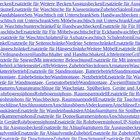
Becken
Ersatzteile für Weitere Becken
Ausgussbecken
Ersatzteile für Au
nräume
Ersatzteile für Waschtische für Klassenräume
Zubehör
Säulen
Ersa
andablagen
Sets Waschtisch mit Unterschrank
Sets Handwaschbecken 
aschtisch mit Unterschrank
Sets Möbelwaschtisch mit Unterschrank
Ersa
für Waschtischunterschränke
Für Handwaschbecken
Ersatzteile für Für
aschtische
Ersatzteile für Für Möbelwaschtische
Für Eckhandwaschbec
rsatzteile für Waschtischplatten
Für Aufsatzwaschtisch Schalenform
Ers
änke
Ersatzteile für Seitenschränke
Niedrige Seitenschränke
Ersatzteile f
ängeschränke
Ersatzteile für Hängeschränke
Weitere Möbel
Ersatzteile 
d Ordnungsboxen
Handtuchhalter und Handtuchhaken
Lichtelemente
Grif
tzteile für Spiegel
Mit integrierter Beleuchtung
Ersatzteile für Mit integr
behör
Lichtelemente
Griffe
Weiteres Zubehör
Steckdosen
Armaturen
Wasc
tteriebetrieb
Ersatzteile für Standmontage, Batteriebetrieb
Standmontage
dmontage, Einhebelmischer
Wandmontage, Netzbetrieb
Ersatzteile für W
teile für Wandmontage, Generatorbetrieb
Wandmontage, Zweigriffmisch
rmaturen
Apparateanschlüsse für Waschplatz, Spülbecken, Geräte und 
 Rohrbogensiphons
Rohrbogensiphons, Raumsparmodell
Ersatzteile für
rohrsiphons für Waschbecken, Raumsparmodell
Ersatzteile für Tauch
nschlüsse
Anschlussstutzen
Anschlussbögen
Abdeckungen
Anschlüsse
Er
aukästen
Ersatzteile für Wandeinbaukästen
Ablaufgarnituren für Spülb
elkammersiphons
Ersatzteile für Doppelkammersiphons
Anschlussstutz
für Geräte
Rohrbogensiphons
Ersatzteile für Rohrbogensiphons
UP-Sipho
en für Ausgussbecken
Ersatzteile für Ablaufgarnituren für Ausgussbecke
ufventile
Ersatzteile für Ablaufventile
Zubehör
Ersatzteile für Zubehör
D
Ersatzteile für Duschrinnen
Zubehör für Duschrinnen
Ersatzteile für Zu