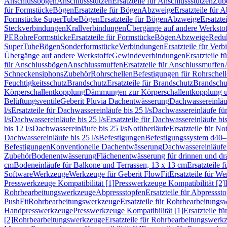
Anschlussbögen
Anschlussstutzen
Ersatzteile für Anschlussstutzen
Zub
für Formstücke
Bögen
Ersatzteile für Bögen
Abzweige
Ersatzteile für 
Formstücke SuperTube
Bögen
Ersatzteile für Bögen
Abzweige
Ersatzte
Steckverbindungen
Krallverbindungen
Übergänge auf andere Werksto
PE
Rohre
Formstücke
Ersatzteile für Formstücke
Bögen
Abzweige
Redu
SuperTube
Bögen
Sonderformstücke
Verbindungen
Ersatzteile für Ver
Übergänge auf andere Werkstoffe
Gewindeverbindungen
Ersatzteile 
für Anschlussbögen
Anschlussmuffen
Ersatzteile für Anschlussmuffen
Schneckensiphons
Zubehör
Rohrschellen
Befestigungen für Rohrschel
Feuchtigkeitsschutz
Brandschutz
Ersatzteile für Brandschutz
Brandschu
Körperschallentkopplung
Dämmungen zur Körperschallentkopplung 
Belüftungsventile
Geberit Pluvia Dachentwässerung
Dachwassereinläu
l/s
Ersatzteile für Dachwassereinläufe bis 25 l/s
Dachwassereinläufe fü
l/s
Dachwassereinläufe bis 25 l/s
Ersatzteile für Dachwassereinläufe bis
bis 12 l/s
Dachwassereinläufe bis 25 l/s
Notüberläufe
Ersatzteile für No
Dachwassereinläufe bis 25 l/s
Befestigungen
Befestigungssystem d40
Befestigungen
Konventionelle Dachentwässerung
Dachwassereinläufe
Zubehör
Bodenentwässerung
Flächenentwässerung für drinnen und d
cm
Bodeneinläufe für Balkone und Terrassen, 13 x 13 cm
Ersatzteile 
Software
Werkzeuge
Werkzeuge für Geberit FlowFit
Ersatzteile für W
Presswerkzeuge Kompatibilität [1]
Presswerkzeuge Kompatibilität [2]
Rohrbearbeitungswerkzeuge
Abpressstopfen
Ersatzteile für Abpressst
PushFit
Rohrbearbeitungswerkzeuge
Ersatzteile für Rohrbearbeitung
Handpresswerkzeuge
Presswerkzeuge Kompatibilität [1]
Ersatzteile f
[2]
Rohrbearbeitungswerkzeuge
Ersatzteile für Rohrbearbeitungswerk