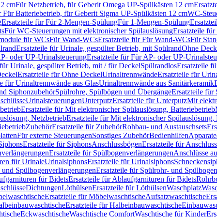
12 cm
Für Netzbetrieb, für Geberit Omega UP-Spülkästen 12 cm
Ersatzt
ür Für Batteriebetrieb, für Geberit Sigma UP-Spülkästen 12 cm
WC-Steue
g
Ersatzteile für Für 2-Mengen-Spülung
Für 1-Mengen-Spülung
Ersatzte
ts
Für WC-Steuerungen mit elektronischer Spülauslösung
Ersatzteile f
ärmodule für WCs
Für Wand-WCs
Ersatzteile für Für Wand-WCs
Für Sta
ülrand
Ersatzteile für Urinale, gespülter Betrieb, mit Spülrand
Ohne Deck
P- oder UP-Urinalsteuerung
Ersatzteile für Für AP- oder UP-Urinalste
 für Urinale, gespülter Betrieb, mit / für Deckel
Spülrandlos
Ersatzteile f
eckel
Ersatzteile für Ohne Deckel
Urinaltrennwände
Ersatzteile für Uri
le für Urinaltrennwände aus Glas
Urinaltrennwände aus Sanitärkeramik
nd Siphonzubehör
Spülrohre, Spülbögen und Übergänge
Ersatzteile fü
schlüsse
Urinalsteuerungen
Unterputz
Ersatzteile für Unterputz
Mit elekt
betrieb
Ersatzteile für Mit elektronischer Spülauslösung, Batteriebetrieb
auslösung, Netzbetrieb
Ersatzteile für Mit elektronischer Spülauslösung,
iebetrieb
Zubehör
Ersatzteile für Zubehör
Rohbau- und Austauschsets
Ers
atten
Für externe Steuerungen
Sonstiges Zubehör
Bedienhilfen
Apparate
Siphons
Ersatzteile für Siphons
Anschlussbögen
Ersatzteile für Anschlu
verlängerungen
Ersatzteile für Spülbogenverlängerungen
Anschlüsse a
ren für Urinale
Urinalsiphons
Ersatzteile für Urinalsiphons
Schneckensip
- und Spülbogenverlängerungen
Ersatzteile für Spülrohr- und Spülbog
fgarnituren für Bidets
Ersatzteile für Ablaufgarnituren für Bidets
Rohrb
schlüsse
Dichtungen
Löthülsen
Ersatzteile für Löthülsen
Waschplatz
Wasc
elwaschtische
Ersatzteile für Möbelwaschtische
Aufsatzwaschtische
Ers
albeinbauwaschtische
Ersatzteile für Halbeinbauwaschtische
Einbauwasc
htische
Eckwaschtische
Waschtische Comfort
Waschtische für Kinder
Ers