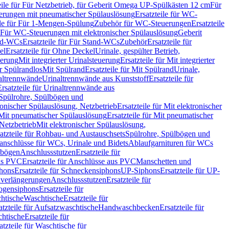
eile für Für Netzbetrieb, für Geberit Omega UP-Spülkästen 12 cm
Für
rungen mit pneumatischer Spülauslösung
Ersatzteile für WC-
ile für Für 1-Mengen-Spülung
Zubehör für WC-Steuerungen
Ersatzteile
ür Für WC-Steuerungen mit elektronischer Spülauslösung
Geberit
nd-WCs
Ersatzteile für Für Stand-WCs
Zubehör
Ersatzteile für
el
Ersatzteile für Ohne Deckel
Urinale, gespülter Betrieb,
uerung
Mit integrierter Urinalsteuerung
Ersatzteile für Mit integrierter
ür Spülrandlos
Mit Spülrand
Ersatzteile für Mit Spülrand
Urinale,
naltrennwände
Urinaltrennwände aus Kunststoff
Ersatzteile für
Ersatzteile für Urinaltrennwände aus
r Spülrohre, Spülbögen und
ronischer Spülauslösung, Netzbetrieb
Ersatzteile für Mit elektronischer
Mit pneumatischer Spülauslösung
Ersatzteile für Mit pneumatischer
 Netzbetrieb
Mit elektronischer Spülauslösung,
atzteile für Rohbau- und Austauschsets
Spülrohre, Spülbögen und
anschlüsse für WCs, Urinale und Bidets
Ablaufgarnituren für WCs
ssbögen
Anschlussstutzen
Ersatzteile für
us PVC
Ersatzteile für Anschlüsse aus PVC
Manschetten und
hons
Ersatzteile für Schneckensiphons
UP-Siphons
Ersatzteile für UP-
enverlängerungen
Anschlussstutzen
Ersatzteile für
ogensiphons
Ersatzteile für
htische
Waschtische
Ersatzteile für
atzteile für Aufsatzwaschtische
Handwaschbecken
Ersatzteile für
htische
Ersatzteile für
atzteile für Waschtische für