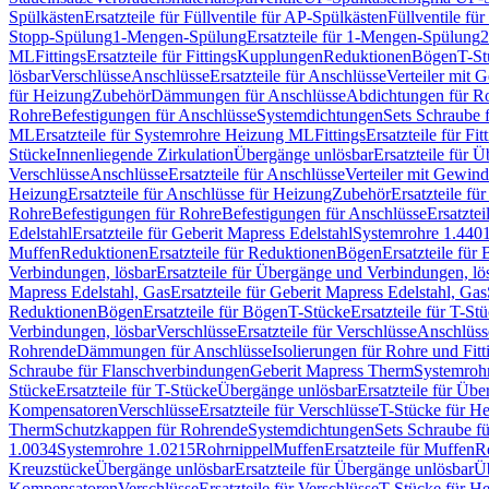
Spülkästen
Ersatzteile für Füllventile für AP-Spülkästen
Füllventile fü
Stopp-Spülung
1-Mengen-Spülung
Ersatzteile für 1-Mengen-Spülung
2
ML
Fittings
Ersatzteile für Fittings
Kupplungen
Reduktionen
Bögen
T-St
lösbar
Verschlüsse
Anschlüsse
Ersatzteile für Anschlüsse
Verteiler mit 
für Heizung
Zubehör
Dämmungen für Anschlüsse
Abdichtungen für Ro
Rohre
Befestigungen für Anschlüsse
Systemdichtungen
Sets Schraube 
ML
Ersatzteile für Systemrohre Heizung ML
Fittings
Ersatzteile für Fit
Stücke
Innenliegende Zirkulation
Übergänge unlösbar
Ersatzteile für 
Verschlüsse
Anschlüsse
Ersatzteile für Anschlüsse
Verteiler mit Gewin
Heizung
Ersatzteile für Anschlüsse für Heizung
Zubehör
Ersatzteile fü
Rohre
Befestigungen für Rohre
Befestigungen für Anschlüsse
Ersatzte
Edelstahl
Ersatzteile für Geberit Mapress Edelstahl
Systemrohre 1.440
Muffen
Reduktionen
Ersatzteile für Reduktionen
Bögen
Ersatzteile für
Verbindungen, lösbar
Ersatzteile für Übergänge und Verbindungen, lö
Mapress Edelstahl, Gas
Ersatzteile für Geberit Mapress Edelstahl, Gas
Reduktionen
Bögen
Ersatzteile für Bögen
T-Stücke
Ersatzteile für T-St
Verbindungen, lösbar
Verschlüsse
Ersatzteile für Verschlüsse
Anschlüss
Rohrende
Dämmungen für Anschlüsse
Isolierungen für Rohre und Fitt
Schraube für Flanschverbindungen
Geberit Mapress Therm
Systemroh
Stücke
Ersatzteile für T-Stücke
Übergänge unlösbar
Ersatzteile für Üb
Kompensatoren
Verschlüsse
Ersatzteile für Verschlüsse
T-Stücke für H
Therm
Schutzkappen für Rohrende
Systemdichtungen
Sets Schraube f
1.0034
Systemrohre 1.0215
Rohrnippel
Muffen
Ersatzteile für Muffen
R
Kreuzstücke
Übergänge unlösbar
Ersatzteile für Übergänge unlösbar
Üb
Kompensatoren
Verschlüsse
Ersatzteile für Verschlüsse
T-Stücke für H