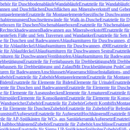
Zubehör für Duschbodenabläufe
Wandabläufe
Ersatzteile für Wandabläufe
wannen und Duschflächen
Duschflächen aus Mineralwerkstoff und Geberi
ntagelemente
Ersatzteile für Montagelemente
Spezifische Duschwanne
schabtrennungen
Duschseitenwände für Walk-in-Dusche
Ersatzteile für
lageboxen für Duschen
Nischenablageboxen
Ersatzteile für Nischenabla
ür Rechteckbadewannen
Badewannen aus Mineralwerkstoff
Ersatzteile f
mente
Sets Füße und Sets Traversen und Wandanker
Ersatzteile für Set
se für Duschen und Badewannen
Ablaufgarnituren für Duschwannen, 
ile für Ablaufdeckel
Ablaufgarnituren für Duschwannen, d90
Ersatzteil
ile für Ablaufdeckel
Ablaufgarnituren für Duschwannen Sestra
Ersatztei
rnituren für Duschwannen
Ventilstopfen
Ablaufgarnituren für Badewann
rehbetätigung
Ersatzteile für Fertigbausets für Drehbetätigung
Mit Drehbe
rtigbausets für Drehbetätigung und Zulauf
Mit Druckbetätigung PushCon
ituren für Badewannen
Anschlusssets
Wasseranschlüsse
Installations- un
ubehör
Ersatzteile für Zubehör
Montageelemente
Ersatzteile für Montag
Bidets
Ersatzteile für Elemente für Bidets
Elemente für Urinale
Ersatztei
mente für Duschen und Badewannen
Ersatzteile für Elemente für Dus
ile für Elemente für Ausgussbecken
Elemente für Armaturen
Ersatzteile 
hirrspüler
Elemente für Konsollasten
Ersatzteile für Elemente für Konso
r Wandspeicher
Zubehör
Ersatzteile für Zubehör
Geberit Kombifix
Montag
le für Elemente für Duschen
Zubehör
Ersatzteile für Zubehör
Für Befesti
unststoff
Aufgesetzt
Ersatzteile für Aufgesetzt
Hochhängend
Ersatzteile
eile für AP-Spülkästen für WCs, aus Sanitärkeramik
Aufgesetzt
Ersatztei
nd halbhochhängend
Zubehör
Ersatzteile für Zubehör
Anschlüsse
Ersatztei
pülkästen
Ersatzteile für Sigma UP-Spülkästen
Spülrohre
Zubehör
Füll- 