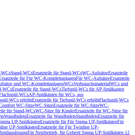
nd-WCs
Stand-WCs
Ersatzteile für Stand-WCs
WC-Aufsätze
Ersatzteile
Ersatzteile für Für WC-Komplettanlagen
Für WC-Aufsätze
Ersatzteile
fsätze und WC-Komplettanlagen
WCs
Verbrauchsmaterial
WCs und
d-WCs
Ersatzteile für Stand-WCs
Tiefspül-WCs für AP-Spülkasten
r Flachspül-WCs
AP-Spülkästen für WCs, aus
fspül-WCs erhöht
Ersatzteile für Tiefspül-WCs erhöht
Flachspül-WCs
r Comfort WC-Sitze
WC-Sitze
Ersatzteile für WC-Sitze
WC-
eile für Stand-WCs
WC-Sitze für Kinder
Ersatzteile für WC-Sitze für
ts
Wandbidets
Ersatzteile für Wandbidets
Standbidets
Ersatzteile für
Sigma UP-Spülkästen
Ersatzteile für Für Sigma UP-Spülkästen
Für
line UP-Spülkästen
Ersatzteile für Für Twinline UP-
 Spülauslösung
Für Netzbetrieb, für Geberit Sigma UP-Spülkästen 12