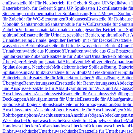
cm
Ersatzteile für Für Netzbetrieb, für Geberit Sigma UP-Spülkästen 
Batteriebetrieb, für Geberit Sigma UP-Spülkästen 12 cm
Ersatzteile f
Steuerungen mit pneumatischer Spülauslösung
Für 2-Mengen-Spülun
für Zubehör für WC-Steuerungen
Rohbausets
Ersatzteile für Rohbause
Monolith Sanitärmodule
Sanitärmodule für WCs
Ersatzteile für Sanit
Zubehör
Verbrauchsmaterial
Urinale
Urinale, gespülter Betrieb, mit Sp
spülrandlos
Ersatzteile für Urinale, gespülter Betrieb, spülrandlos
Für A
Urinalsteuerung
Urinale, gespülter Betrieb, mit / für Deckel
Ersatzteile
wasserloser Betrieb
Ersatzteile für Urinale, wasserloser Betrieb
Ohne D
Urinaltrennwände aus Kunststoff
Urinaltrennwände aus Glas
Ersatztei
Sanitärkeramik
Zubehör
Ersatzteile für Zubehör
Urinaldeckel
Siphons u
Übergänge
Befestigungsmaterial
Ablaufventile
Spülverteiler
Apparatean
Spülauslösung, Netzbetrieb
Mit elektronischer Spülauslösung, Batterie
Spülauslösung
Aufputz
Ersatzteile für Aufputz
Mit elektronischer Spül
Batteriebetrieb
Ersatzteile für Mit elektronischer Spülauslösung, Batter
Übergänge
Renovierungssets
Ersatzteile für Renovierungssets
Abdeckpl
und Ausgüsse
Ersatzteile für Ablaufgarnituren für WCs und Ausgüsse
Anschlussstutzen
Anschlusssets
Ersatzteile für Anschlusssets
Spülbogen
Deckkappen
Ablaufgarnituren für Urinale
Ersatzteile für Ablaufgarnitu
Siphons
Rohrbogensiphons
Ersatzteile für Rohrbogensiphons
Spülrohr
Anschlussstutzen
Anschlussbögen
Ersatzteile für Anschlussbögen
Ablau
Rohrbogensiphons
Anschlussstutzen
Anschlussbögen
Abdeckungen
An
Waschtische
Doppelwaschtische
Ersatzteile für Doppelwaschtische
Möb
Handwaschbecken
Aufsatzhandwaschbecken
Eckhandwaschbecken
H
Einbauwaschtische
Unterbauwaschtische
Ersatzteile für Unterbauwasc