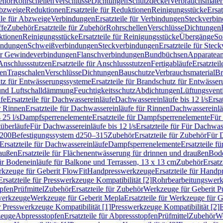
ehör
Rohrschellen
Verschlüsse
Dichtungen
Schutzdeckel
Verbrauchsmater
Abzweige
Reduktionen
Ersatzteile für Reduktionen
Reinigungsstücke
Ersat
ile für Abzweige
Verbindungen
Ersatzteile für Verbindungen
Steckverbi
ffe
Zubehör
Ersatzteile für Zubehör
Rohrschellen
Verschlüsse
Dichtungen
ktionen
Reinigungsstücke
Ersatzteile für Reinigungsstücke
Übergänge
So
bindungen
Schweißverbindungen
Steckverbindungen
Ersatzteile für Ste
für Gewindeverbindungen
Flanschverbindungen
Bundbüchsen
Apparatean
Anschlussstutzen
Ersatzteile für Anschlussstutzen
Fertigabläufe
Ersatzteil
len
Tragschalen
Verschlüsse
Dichtungen
Bauschutze
Verbrauchsmaterial
Br
tz für Entwässerungssysteme
Ersatzteile für Brandschutz für Entwässe
und Luftschalldämmung
Feuchtigkeitsschutz
Abdichtungen
Lüftungsvent
fe
Ersatzteile für Dachwassereinläufe
Dachwassereinläufe bis 12 l/s
Ersa
r Rinnen
Ersatzteile für Dachwassereinläufe für Rinnen
Dachwassereinläu
 25 l/s
Dampfsperrenelemente
Ersatzteile für Dampfsperrenelemente
Für 
tüberläufe
Für Dachwassereinläufe bis 12 l/s
Ersatzteile für Für Dachwass
–200
Befestigungssystem d250–315
Zubehör
Ersatzteile für Zubehör
Für 
Ersatzteile für Dachwassereinläufe
Dampfsperrenelemente
Ersatzteile 
raußen
Ersatzteile für Flächenentwässerung für drinnen und draußen
Bode
für Bodeneinläufe für Balkone und Terrassen, 13 x 13 cm
Zubehör
Ersatz
erkzeuge für Geberit FlowFit
Handpresswerkzeuge
Ersatzteile für Hand
Ersatzteile für Presswerkzeuge Kompatibilität [2]
Rohrbearbeitungswer
opfen
Prüfmittel
Zubehör
Ersatzteile für Zubehör
Werkzeuge für Geberit P
swerkzeuge
Werkzeuge für Geberit Mepla
Ersatzteile für Werkzeuge für 
ür Presswerkzeuge Kompatibilität [1]
Presswerkzeuge Kompatibilität [2]
E
zeuge
Abpressstopfen
Ersatzteile für Abpressstopfen
Prüfmittel
Zubehör
We