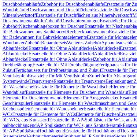
Duschbodenabläufe
Zubehör für Duschbodenabläufe
Ersatzteile für 
Wandabläufe
Duschwannen und Duschflächen
Ersatzteile für Dusch
Mineralwerkstoff
Ersatzteile für Duschflächen aus Mineralwerkstoff
Mo
Duschwannenabläufe
Zubehör
Duschabtrennungen
Ersatzteile für Du
Zubehör
Nischenablageboxen für Duschen
Ersatzteile für Nischenab
für Badewannen aus Sanitäracryl
Rechteckbadewannen
Ersatzteile f
für Badewannen für Babys
Montagelemente
Ersatzteile für Montagele
Wandanker
Zubehör
Reparatursets
Weiteres Zubehör
Apparateanschlüs
Ablaufdeckel
Ersatzteile für Ohne Ablaufdeckel
Ablaufdeckel
Ersatzte
Ablaufdeckel
Ersatzteile für Ohne Ablaufdeckel
Ablaufdeckel
Ersatzte
Ablaufdeckel
Ersatzteile für Ohne Ablaufdeckel
Zubehör für Ablaufga
Drehbetätigung
Ersatzteile für Mit Drehbetätigung
Fertigbausets für D
Zulauf
Fertigbausets für Drehbetätigung und Zulauf
Ersatzteile für Fe
Ventilstopfen
Ersatzteile für Mit Ventilstopfen
Zubehör für Ablaufgarn
Systemwände
Tragsysteme
Ersatzteile für Tragsysteme
Beplankungen
Z
für Waschtische
Ersatzteile für Elemente für Waschtische
Elemente für 
Wandablauf
Ersatzteile für Elemente für Duschen mit Wandablauf
Ele
Elemente für Duschtrennwände
Elemente für Ausgussbecken
Ersatzte
Geschirrspüler
Ersatzteile für Elemente für Waschmaschinen und Gesc
Küchenspülen
Elemente für Wandspeicher
Ersatzteile für Elemente fü
WCs
Ersatzteile für Elemente für WCs
Elemente für Duschen
Ersatztei
für WCs, aus Kunststoff
Ersatzteile für AP-Spülkästen für WCs, aus K
halbhochhängend
AP-Spülkästen für WCs, aus Sanitärkeramik
Ersatzt
für AP-Spülkästen
Hochhängend
Ersatzteile für Hochhängend
Tief- u
Staueinsätze
Verbrauchsmaterial
Spülventile
UP-Spülkästen
Sigma UP-S