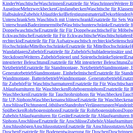
Kinder
Waschtische
Waschrinnen
Ersatzteile für Waschrinnen
Weitere 
Ausgüsse
Mehrzweckbecken
Gipsfangbecken
Waschtische für Klasse
Halbsäulen
Zubehör
Ablaufdeckel
Befestigungsmaterial
Dekorblenden
W
Unterschrank
Sets Waschtisch mit Unterschrank
Ersatzteile für Sets W
Unterschrank
Badezimmermöbel
Waschtischunterschränke
Ersatzteile 
Doppelwaschtische
Ersatzteile für Für Doppelwaschtische
Für Möbelw
Eckwaschtische
Ersatzteile für Für Eckwaschtische
Waschtischplatten
E
rechteckig
Ersatzteile für Für Aufsatzwaschtisch rechteckig
Seitenschr
Hochschränke
Mittelhochschränke
Ersatzteile für Mittelhochschränke
H
Wandablagen
Zubehör
Ersatzteile für Zubehör
Schubladeneinsätze un
Steckdosen
Weiteres Zubehör
Spiegel und Spiegelschränke
Spiegel
Ersa
integrierter Beleuchtung
Ersatzteile für Mit integrierter Beleuchtung
Zu
Netzbetrieb
Ersatzteile für Standmontage, Netzbetrieb
Standmontage, Ba
Generatorbetrieb
Standmontage, Einhebelmischer
Ersatzteile für Stan
Wandmontage, Batteriebetrieb
Wandmontage, Generatorbetrieb
Ersatz
für Zubehör
Für Waschtischarmaturen
Ersatzteile für Für Waschtischa
Ablaufgarnituren für Waschbecken
Rohrbogensiphons
Ersatzteile für
Waschbecken
Ersatzteile für Tauchrohrsiphons für Waschbecken
Tauch
für UP-Siphons
Waschbeckenanschlüsse
Ersatzteile für Waschbeckena
Anschlüsse
Dichtungen
Löthülsen
Standrohre
Verlängerungen
Wandeinb
Spülbecken
Rohrbogensiphons
Ersatzteile für Rohrbogensiphons
Dopp
Zubehör
Ablaufgarnituren für Geräte
Ersatzteile für Ablaufgarnituren 
Siphons
Anschlüsse
Ersatzteile für Anschlüsse
Zubehör
Ablaufgarnitur
Anschlussbögen
Anschlussstutzen
Ersatzteile für Anschlussstutzen
Abla
Duschen
Ersatzteile für Bodenentwässerung für Duschen
Duschrinnen