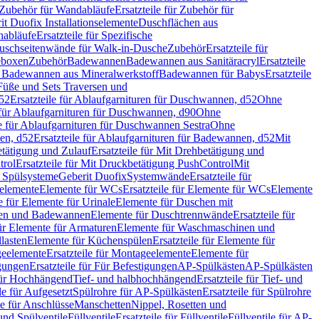
Zubehör für Wandabläufe
Ersatzteile für Zubehör für
t Duofix Installationselemente
Duschflächen aus
nabläufe
Ersatzteile für Spezifische
 Duschseitenwände für Walk-in-Dusche
Zubehör
Ersatzteile für
geboxen
Zubehör
Badewannen
Badewannen aus Sanitäracryl
Ersatzteile
ür Badewannen aus Mineralwerkstoff
Badewannen für Babys
Ersatzteile
s Füße und Sets Traversen und
d52
Ersatzteile für Ablaufgarnituren für Duschwannen, d52
Ohne
e für Ablaufgarnituren für Duschwannen, d90
Ohne
le für Ablaufgarnituren für Duschwannen Sestra
Ohne
en, d52
Ersatzteile für Ablaufgarnituren für Badewannen, d52
Mit
tätigung und Zulauf
Ersatzteile für Mit Drehbetätigung und
trol
Ersatzteile für Mit Druckbetätigung PushControl
Mit
d Spülsysteme
Geberit Duofix
Systemwände
Ersatzteile für
eelemente
Elemente für WCs
Ersatzteile für Elemente für WCs
Elemente
le für Elemente für Urinale
Elemente für Duschen mit
chen und Badewannen
Elemente für Duschtrennwände
Ersatzteile für
für Elemente für Armaturen
Elemente für Waschmaschinen und
llasten
Elemente für Küchenspülen
Ersatzteile für Elemente für
eelemente
Ersatzteile für Montageelemente
Elemente für
gungen
Ersatzteile für Für Befestigungen
AP-Spülkästen
AP-Spülkästen
 für Hochhängend
Tief- und halbhochhängend
Ersatzteile für Tief- und
le für Aufgesetzt
Spülrohre für AP-Spülkästen
Ersatzteile für Spülrohre
le für Anschlüsse
Manschetten
Nippel, Rosetten und
und Spülventile
Füllventile
Ersatzteile für Füllventile
Füllventile für AP-