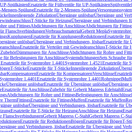
r UP-Spülkästen
Ersatzteile für Füllventile für UP-Spülkästen
Spülventile
-Mengen-Spülung
Ersatzteile für 2-Mengen-Spülung
Versorgungssyste
ücke
Innenliegende Zirkulation
Übergänge unlösbar
Übergänge und Verb
Gewindeanschluss
T-Stücke für Heizung
Übergänge und Verbindungen fü
hre und Fittings
Abdichtungen für Anschlüsse
Abdichtungen für Fitting
für Flanschverbindungen
Verbrauchsmaterial
Geberit Mepla
Systemrohr
tings
Kupplungen
Ersatzteile für Kupplungen
Reduktionen
Ersatzteile fü
Übergänge unlösbar
Übergänge und Verbindungen, lösbar
Ersatzteile fü
deanschluss
Ersatzteile für Verteiler mit Gewindeanschluss
T-Stücke für 
r Zubehör
Dämmungen für Anschlüsse
Abdichtungen für Rohre und Fitti
ile für Befestigungen für Anschlüsse
Systemdichtungen
Sets Schraube fü
1
Ersatzteile für Systemrohre 1.4401
Systemrohre 1.4521
Ersatzteile für
 Bögen
T-Stücke
Ersatzteile für T-Stücke
Innenliegende Zirkulation
Übergä
sbar
Kompensatoren
Ersatzteile für Kompensatoren
Verschlüsse
Ersatztei
Systemrohre 1.4401
Ersatzteile für Systemrohre 1.4401
Rohrnippel
Muff
ücke
Übergänge unlösbar
Ersatzteile für Übergänge unlösbar
Übergänge u
e
Ersatzteile für Anschlüsse
Zubehör für Geberit Mapress Edelstahl
Ersat
ings
Abdichtungen für Rohre und Fittings
Befestigungen für Anschlüsse
re Therm
Fittings
Ersatzteile für Fittings
Muffen
Ersatzteile für Muffen
Re
ergänge unlösbar
Übergänge und Verbindungen, lösbar
Ersatzteile für Ü
eizung
Ersatzteile für T-Stücke für Heizung
Anschlüsse für Heizung
Ersat
ür Flanschverbindungen
Geberit Mapress C-Stahl
Geberit Mapress C-Sta
eduktionen
Ersatzteile für Reduktionen
Bögen
Ersatzteile für Bögen
T-St
ergänge und Verbindungen, lösbar
Ersatzteile für Übergänge und Verb
eizung
Ersatzteile für T-Stücke für Heizung
Anschlüsse für Heizung
Ersat