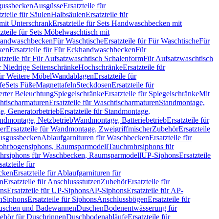
sgussbecken
Ausgüsse
Ersatzteile für
tzteile für Säulen
Halbsäulen
Ersatzteile für
mit Unterschrank
Ersatzteile für Sets Handwaschbecken mit
tzteile für Sets Möbelwaschtisch mit
 Handwaschbecken
Für Waschtische
Ersatzteile für Für Waschtische
Für
ken
Ersatzteile für Für Eckhandwaschbecken
Für
atzteile für Für Aufsatzwaschtisch Schalenform
Für Aufsatzwaschtisch
ür Niedrige Seitenschränke
Hochschränke
Ersatzteile für
für Weitere Möbel
Wandablagen
Ersatzteile für
fe
Sets Füße
Magnettafeln
Steckdosen
Ersatzteile für
ierter Beleuchtung
Spiegelschränke
Ersatzteile für Spiegelschränke
Mit
htischarmaturen
Ersatzteile für Waschtischarmaturen
Standmontage,
, Generatorbetrieb
Ersatzteile für Standmontage,
andmontage, Netzbetrieb
Wandmontage, Batteriebetrieb
Ersatzteile für
er
Ersatzteile für Wandmontage, Zweigriffmischer
Zubehör
Ersatzteile
Ausgussbecken
Ablaufgarnituren für Waschbecken
Ersatzteile für
 Rohrbogensiphons, Raumsparmodell
Tauchrohrsiphons für
rohrsiphons für Waschbecken, Raumsparmodell
UP-Siphons
Ersatzteile
satzteile für
ecken
Ersatzteile für Ablaufgarnituren für
en
Ersatzteile für Anschlussstutzen
Zubehör
Ersatzteile für
ns
Ersatzteile für UP-Siphons
AP-Siphons
Ersatzteile für AP-
n
Siphons
Ersatzteile für Siphons
Anschlussbögen
Ersatzteile für
uschen und Badewannen
Duschen
Bodenentwässerung für
behör für Duschrinnen
Duschbodenabläufe
Ersatzteile für