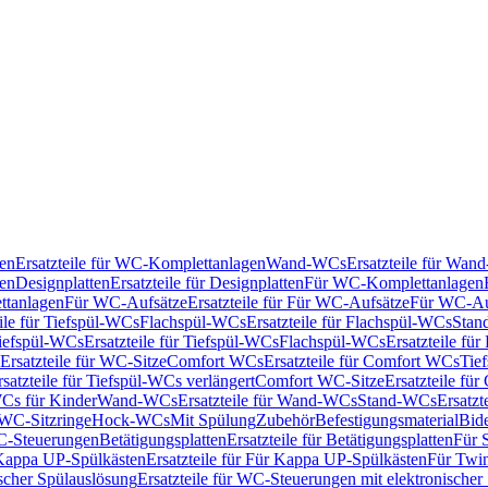
en
Ersatzteile für WC-Komplettanlagen
Wand-WCs
Ersatzteile für Wa
ken
Designplatten
Ersatzteile für Designplatten
Für WC-Komplettanlagen
tanlagen
Für WC-Aufsätze
Ersatzteile für Für WC-Aufsätze
Für WC-Au
eile für Tiefspül-WCs
Flachspül-WCs
Ersatzteile für Flachspül-WCs
Stan
iefspül-WCs
Ersatzteile für Tiefspül-WCs
Flachspül-WCs
Ersatzteile fü
Ersatzteile für WC-Sitze
Comfort WCs
Ersatzteile für Comfort WCs
Tie
rsatzteile für Tiefspül-WCs verlängert
Comfort WC-Sitze
Ersatzteile fü
WCs für Kinder
Wand-WCs
Ersatzteile für Wand-WCs
Stand-WCs
Ersatzt
r WC-Sitzringe
Hock-WCs
Mit Spülung
Zubehör
Befestigungsmaterial
Bide
C-Steuerungen
Betätigungsplatten
Ersatzteile für Betätigungsplatten
Für 
Kappa UP-Spülkästen
Ersatzteile für Für Kappa UP-Spülkästen
Für Twin
scher Spülauslösung
Ersatzteile für WC-Steuerungen mit elektronischer