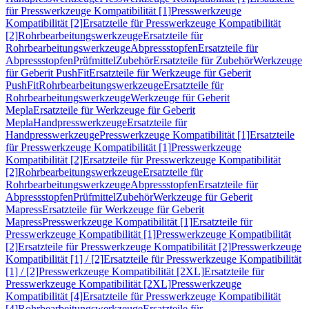
für Presswerkzeuge Kompatibilität [1]
Presswerkzeuge
Kompatibilität [2]
Ersatzteile für Presswerkzeuge Kompatibilität
[2]
Rohrbearbeitungswerkzeuge
Ersatzteile für
Rohrbearbeitungswerkzeuge
Abpressstopfen
Ersatzteile für
Abpressstopfen
Prüfmittel
Zubehör
Ersatzteile für Zubehör
Werkzeuge
für Geberit PushFit
Ersatzteile für Werkzeuge für Geberit
PushFit
Rohrbearbeitungswerkzeuge
Ersatzteile für
Rohrbearbeitungswerkzeuge
Werkzeuge für Geberit
Mepla
Ersatzteile für Werkzeuge für Geberit
Mepla
Handpresswerkzeuge
Ersatzteile für
Handpresswerkzeuge
Presswerkzeuge Kompatibilität [1]
Ersatzteile
für Presswerkzeuge Kompatibilität [1]
Presswerkzeuge
Kompatibilität [2]
Ersatzteile für Presswerkzeuge Kompatibilität
[2]
Rohrbearbeitungswerkzeuge
Ersatzteile für
Rohrbearbeitungswerkzeuge
Abpressstopfen
Ersatzteile für
Abpressstopfen
Prüfmittel
Zubehör
Werkzeuge für Geberit
Mapress
Ersatzteile für Werkzeuge für Geberit
Mapress
Presswerkzeuge Kompatibilität [1]
Ersatzteile für
Presswerkzeuge Kompatibilität [1]
Presswerkzeuge Kompatibilität
[2]
Ersatzteile für Presswerkzeuge Kompatibilität [2]
Presswerkzeuge
Kompatibilität [1] / [2]
Ersatzteile für Presswerkzeuge Kompatibilität
[1] / [2]
Presswerkzeuge Kompatibilität [2XL]
Ersatzteile für
Presswerkzeuge Kompatibilität [2XL]
Presswerkzeuge
Kompatibilität [4]
Ersatzteile für Presswerkzeuge Kompatibilität
[4]
Rohrbearbeitungswerkzeuge
Ersatzteile für