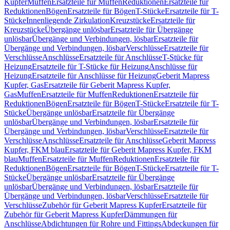
Kupfer
Muffen
Ersatzteile für Muffen
Reduktionen
Ersatzteile für
Reduktionen
Bögen
Ersatzteile für Bögen
T-Stücke
Ersatzteile für T-
Stücke
Innenliegende Zirkulation
Kreuzstücke
Ersatzteile für
Kreuzstücke
Übergänge unlösbar
Ersatzteile für Übergänge
unlösbar
Übergänge und Verbindungen, lösbar
Ersatzteile für
Übergänge und Verbindungen, lösbar
Verschlüsse
Ersatzteile für
Verschlüsse
Anschlüsse
Ersatzteile für Anschlüsse
T-Stücke für
Heizung
Ersatzteile für T-Stücke für Heizung
Anschlüsse für
Heizung
Ersatzteile für Anschlüsse für Heizung
Geberit Mapress
Kupfer, Gas
Ersatzteile für Geberit Mapress Kupfer,
Gas
Muffen
Ersatzteile für Muffen
Reduktionen
Ersatzteile für
Reduktionen
Bögen
Ersatzteile für Bögen
T-Stücke
Ersatzteile für T-
Stücke
Übergänge unlösbar
Ersatzteile für Übergänge
unlösbar
Übergänge und Verbindungen, lösbar
Ersatzteile für
Übergänge und Verbindungen, lösbar
Verschlüsse
Ersatzteile für
Verschlüsse
Anschlüsse
Ersatzteile für Anschlüsse
Geberit Mapress
Kupfer, FKM blau
Ersatzteile für Geberit Mapress Kupfer, FKM
blau
Muffen
Ersatzteile für Muffen
Reduktionen
Ersatzteile für
Reduktionen
Bögen
Ersatzteile für Bögen
T-Stücke
Ersatzteile für T-
Stücke
Übergänge unlösbar
Ersatzteile für Übergänge
unlösbar
Übergänge und Verbindungen, lösbar
Ersatzteile für
Übergänge und Verbindungen, lösbar
Verschlüsse
Ersatzteile für
Verschlüsse
Zubehör für Geberit Mapress Kupfer
Ersatzteile für
Zubehör für Geberit Mapress Kupfer
Dämmungen für
Anschlüsse
Abdichtungen für Rohre und Fittings
Abdeckungen für