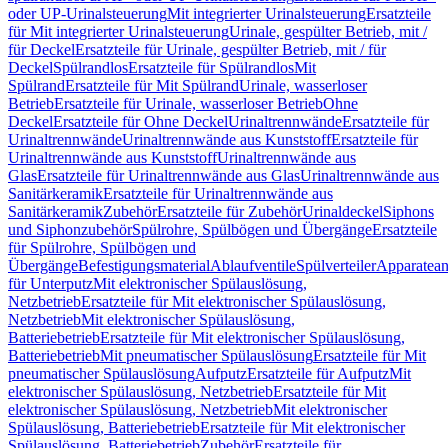
oder UP-Urinalsteuerung
Mit integrierter Urinalsteuerung
Ersatzteile
für Mit integrierter Urinalsteuerung
Urinale, gespülter Betrieb, mit /
für Deckel
Ersatzteile für Urinale, gespülter Betrieb, mit / für
Deckel
Spülrandlos
Ersatzteile für Spülrandlos
Mit
Spülrand
Ersatzteile für Mit Spülrand
Urinale, wasserloser
Betrieb
Ersatzteile für Urinale, wasserloser Betrieb
Ohne
Deckel
Ersatzteile für Ohne Deckel
Urinaltrennwände
Ersatzteile für
Urinaltrennwände
Urinaltrennwände aus Kunststoff
Ersatzteile für
Urinaltrennwände aus Kunststoff
Urinaltrennwände aus
Glas
Ersatzteile für Urinaltrennwände aus Glas
Urinaltrennwände aus
Sanitärkeramik
Ersatzteile für Urinaltrennwände aus
Sanitärkeramik
Zubehör
Ersatzteile für Zubehör
Urinaldeckel
Siphons
und Siphonzubehör
Spülrohre, Spülbögen und Übergänge
Ersatzteile
für Spülrohre, Spülbögen und
Übergänge
Befestigungsmaterial
Ablaufventile
Spülverteiler
Apparatean
für Unterputz
Mit elektronischer Spülauslösung,
Netzbetrieb
Ersatzteile für Mit elektronischer Spülauslösung,
Netzbetrieb
Mit elektronischer Spülauslösung,
Batteriebetrieb
Ersatzteile für Mit elektronischer Spülauslösung,
Batteriebetrieb
Mit pneumatischer Spülauslösung
Ersatzteile für Mit
pneumatischer Spülauslösung
Aufputz
Ersatzteile für Aufputz
Mit
elektronischer Spülauslösung, Netzbetrieb
Ersatzteile für Mit
elektronischer Spülauslösung, Netzbetrieb
Mit elektronischer
Spülauslösung, Batteriebetrieb
Ersatzteile für Mit elektronischer
Spülauslösung, Batteriebetrieb
Zubehör
Ersatzteile für