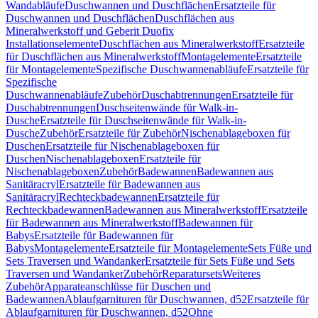
Wandabläufe
Duschwannen und Duschflächen
Ersatzteile für
Duschwannen und Duschflächen
Duschflächen aus
Mineralwerkstoff und Geberit Duofix
Installationselemente
Duschflächen aus Mineralwerkstoff
Ersatzteile
für Duschflächen aus Mineralwerkstoff
Montagelemente
Ersatzteile
für Montagelemente
Spezifische Duschwannenabläufe
Ersatzteile für
Spezifische
Duschwannenabläufe
Zubehör
Duschabtrennungen
Ersatzteile für
Duschabtrennungen
Duschseitenwände für Walk-in-
Dusche
Ersatzteile für Duschseitenwände für Walk-in-
Dusche
Zubehör
Ersatzteile für Zubehör
Nischenablageboxen für
Duschen
Ersatzteile für Nischenablageboxen für
Duschen
Nischenablageboxen
Ersatzteile für
Nischenablageboxen
Zubehör
Badewannen
Badewannen aus
Sanitäracryl
Ersatzteile für Badewannen aus
Sanitäracryl
Rechteckbadewannen
Ersatzteile für
Rechteckbadewannen
Badewannen aus Mineralwerkstoff
Ersatzteile
für Badewannen aus Mineralwerkstoff
Badewannen für
Babys
Ersatzteile für Badewannen für
Babys
Montagelemente
Ersatzteile für Montagelemente
Sets Füße und
Sets Traversen und Wandanker
Ersatzteile für Sets Füße und Sets
Traversen und Wandanker
Zubehör
Reparatursets
Weiteres
Zubehör
Apparateanschlüsse für Duschen und
Badewannen
Ablaufgarnituren für Duschwannen, d52
Ersatzteile für
Ablaufgarnituren für Duschwannen, d52
Ohne