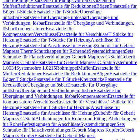
Therm
Fittings
Ersatzteile für Fittings
Muffen
Ersatzteile für
Muffen
Reduktionen
Ersatzteile für Reduktionen
Bögen
Ersatzteile für
Bögen
T-Stücke
Ersatzteile für T-Stücke
Übergänge
unlösbar
Ersatzteile für Übergänge unlösbar
Übergänge und
Verbindungen, lösbar
Ersatzteile für Übergänge und Verbindungen,
lösbar
Kompensatoren
Ersatzteile für
Kompensatoren
Verschlüsse
Ersatzteile für Verschlüsse
T-Stücke für
Heizung
Ersatzteile für T-Stücke für Heizung
Anschlüsse für
Heizung
Ersatzteile für Anschlüsse für Heizung
Zubehör für Geberit
Mapress Therm
Schutzkappen für Rohrende
Systemdichtungen
Sets
Schraube für Flanschverbindungen
Geberit Mapress C-Stahl
Geberit
Mapress C-Stahl
Ersatzteile für Geberit Mapress C-Stahl
Systemrohre
1.0034
Systemrohre 1.0215
Rohrnippel
Muffen
Ersatzteile für
Muffen
Reduktionen
Ersatzteile für Reduktionen
Bögen
Ersatzteile für
Bögen
T-Stücke
Ersatzteile für T-Stücke
Kreuzstücke
Ersatzteile für
Kreuzstücke
Übergänge unlösbar
Ersatzteile für Übergänge
unlösbar
Übergänge und Verbindungen, lösbar
Ersatzteile für
Übergänge und Verbindungen, lösbar
Kompensatoren
Ersatzteile für
Kompensatoren
Verschlüsse
Ersatzteile für Verschlüsse
T-Stücke für
Heizung
Ersatzteile für T-Stücke für Heizung
Anschlüsse für
Heizung
Ersatzteile für Anschlüsse für Heizung
Zubehör für Geberit
Mapress C-Stahl
Abdichtungen für Rohre und Fittings
Abdeckungen
für Rohre
Befestigungen für Anschlüsse
Systemdichtungen
Sets
Schraube für Flanschverbindungen
Geberit Mapress Kupfer
Geberit
Mapress Kupfer
Ersatzteile für Geberit Mapress