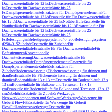
Dachwassereinläufe bis 12 l/s
Dachwassereinläufe bis 25
l/s
Ersatzteile für Dachwassereinläufe bis 25
l/s
Dampfsperrenelemente
Ersatzteile für Dampfsperrenelemente
Für
Dachwassereinläufe bis 12 l/s
Ersatzteile für Für Dachwassereinläufe
bis 12 l/s
Dachwassereinläufe bis 25 l/s
Notüberläufe
Ersatzteile für
Notüberläufe
Für Dachwassereinläufe bis 12 l/s
Ersatzteile für Für
Dachwassereinläufe bis 12 l/s
Dachwassereinläufe bis 25
l/s
Ersatzteile für Dachwassereinläufe bis 25
l/s
Befestigungen
Befestigungssystem d40–200
Befestigungssystem
d250–315
Zubehör
Ersatzteile für Zubehör
Für
Dachwassereinläufe
Ersatzteile für Für Dachwassereinläufe
Für
Befestigungen
Konventionelle
Dachentwässerung
Dachwassereinläufe
Ersatzteile für
Dachwassereinläufe
Dampfsperrenelemente
Ersatzteile für
Dampfsperrenelemente
Zubehör
Ersatzteile für
Zubehör
Bodenentwässerung
Flächenentwässerung für drinnen und
draußen
Ersatzteile für Flächenentwässerung für drinnen und
draußen
Bodenabläufe 13 x 13 cm
Ersatzteile für Bodenabläufe 13 x
13 cm
Bodeneinläufe für Balkone und Terrassen, 13 x 13
cm
Ersatzteile für Bodeneinläufe für Balkone und Terrassen, 13 x 13
cm
Zubehör
Ersatzteile für Zubehör
Werkzeuge,
Netzwerkkomponenten und Software
Werkzeuge
Werkzeuge für
Geberit FlowFit
Ersatzteile für Werkzeuge für Geberit
FlowFit
Handpresswerkzeuge
Ersatzteile für
Handpresswerkzeuge
Presswerkzeuge Kompatibilität [1]
Ersatzteile