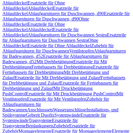
Ablaufdeckel
Ersatzteile für Ohne
Ablaufdeckel
Ablaufdeckel
Ersatzteile für
Ablaufdeckel
Ablaufgarnituren für Duschwannen, d90
Ersatzteile für
Ablaufgarnituren für Duschwannen, d90
Ohne
Ablaufdeckel
Ersatzteile für Ohne
Ablaufdeckel
Ablaufdeckel
Ersatzteile für
Ablaufdeckel
Ablaufgarnituren für Duschwannen Sestra
Ersatzteile
für Ablaufgarnituren für Duschwannen Sestra
Ohne
Ablaufdeckel
Ersatzteile für Ohne Ablaufdeckel
Zubehör für
Ablaufgarnituren für Duschwannen
Ventilstopfen
Ablaufgarnituren
für Badewannen, d52
Ersatzteile für Ablaufgarnituren für
Badewannen, d52
Mit Drehbetätigung
Ersatzteile für Mit
Drehbetätigung
Fertigbausets für Drehbetätigung
Ersatzteile für
Fertigbausets für Drehbetätigung
Mit Drehbetätigung und
Zulauf
Ersatzteile für Mit Drehbetätigung und Zulauf
Fertigbausets
für Drehbetätigung und Zulauf
Ersatzteile für Fertigbausets für
Drehbetätigung und Zulauf
Mit Druckbetätigung
PushControl
Ersatzteile für Mit Druckbetätigung PushControl
Mit
Ventilstopfen
Ersatzteile für Mit Ventilstopfen
Zubehör für
Ablaufgarnituren für
Badewannen
Anschlusssets
Wasseranschlüsse
Installations- und
Spülsysteme
Geberit Duofix
Systemwände
Ersatzteile für
Systemwände
Tragsysteme
Ersatzteile für
Tragsysteme
Beplankungen
Zubehör
Ersatzteile für
Zubehör
Montageelemente
Ersatzteile für Montageelemente
Elemente