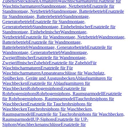
Zubehör
Steckdosen
Armaturen
Waschtischarmaturen
Ersatzteile für
Waschtischarmaturen
Standmontage, Netzbetrieb
Ersatzteile für
Standmontage, Netzbetrieb
Standmontage, Batteriebetrieb
Ersatzteile
für Standmontage, Batteriebetrieb
Standmontage,
Generatorbetrieb
Ersatzteile für Standmontage,
Generatorbetrieb
Standmontage, Einhebelmischer
Ersatzteile für
Standmontage, Einhebelmischer
Wandmontage,
Netzbetrieb
Ersatzteile für Wandmontage, Netzbetrieb
Wandmontage,
Batteriebetrieb
Ersatzteile für Wandmontage,
Batteriebetrieb
Wandmontage, Generatorbetrieb
Ersatzteile für
Wandmontage, Generatorbetrieb
Wandmontage,
Zweigriffmischer
Ersatzteile für Wandmontage,
Zweigriffmischer
Zubehör
Ersatzteile für Zubehör
Für
Waschtischarmaturen
Ersatzteile für Für
Waschtischarmaturen
Apparateanschlüsse für Waschplatz,
Spülbecken, Geräte und Ausgussbecken
Ablaufgarnituren für
Waschbecken
Ersatzteile für Ablaufgarnituren für
Waschbecken
Rohrbogensiphons
Ersatzteile für
Rohrbogensiphons
Rohrbogensiphons, Raumsparmodell
Ersatzteile
für Rohrbogensiphons, Raumsparmodell
Tauchrohrsiphons für
Waschbecken
Ersatzteile für Tauchrohrsiphons für
Waschbecken
Tauchrohrsiphons für Waschbecken,
Raumsparmodell
Ersatzteile für Tauchrohrsiphons für Waschbecken,
Raumsparmodell
UP-Siphons
Ersatzteile für UP-
Siphons
Waschbeckenanschlüsse
Ersatzteile für