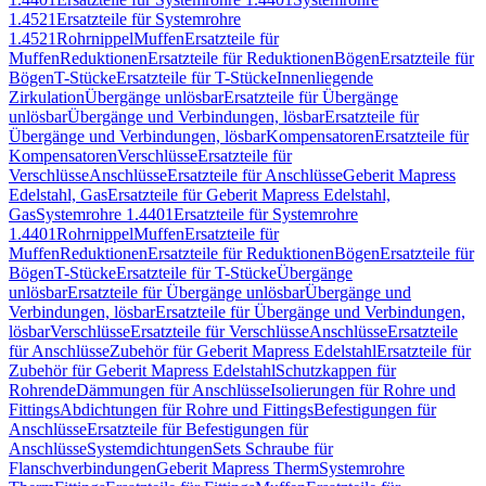
1.4521
Ersatzteile für Systemrohre
1.4521
Rohrnippel
Muffen
Ersatzteile für
Muffen
Reduktionen
Ersatzteile für Reduktionen
Bögen
Ersatzteile für
Bögen
T-Stücke
Ersatzteile für T-Stücke
Innenliegende
Zirkulation
Übergänge unlösbar
Ersatzteile für Übergänge
unlösbar
Übergänge und Verbindungen, lösbar
Ersatzteile für
Übergänge und Verbindungen, lösbar
Kompensatoren
Ersatzteile für
Kompensatoren
Verschlüsse
Ersatzteile für
Verschlüsse
Anschlüsse
Ersatzteile für Anschlüsse
Geberit Mapress
Edelstahl, Gas
Ersatzteile für Geberit Mapress Edelstahl,
Gas
Systemrohre 1.4401
Ersatzteile für Systemrohre
1.4401
Rohrnippel
Muffen
Ersatzteile für
Muffen
Reduktionen
Ersatzteile für Reduktionen
Bögen
Ersatzteile für
Bögen
T-Stücke
Ersatzteile für T-Stücke
Übergänge
unlösbar
Ersatzteile für Übergänge unlösbar
Übergänge und
Verbindungen, lösbar
Ersatzteile für Übergänge und Verbindungen,
lösbar
Verschlüsse
Ersatzteile für Verschlüsse
Anschlüsse
Ersatzteile
für Anschlüsse
Zubehör für Geberit Mapress Edelstahl
Ersatzteile für
Zubehör für Geberit Mapress Edelstahl
Schutzkappen für
Rohrende
Dämmungen für Anschlüsse
Isolierungen für Rohre und
Fittings
Abdichtungen für Rohre und Fittings
Befestigungen für
Anschlüsse
Ersatzteile für Befestigungen für
Anschlüsse
Systemdichtungen
Sets Schraube für
Flanschverbindungen
Geberit Mapress Therm
Systemrohre