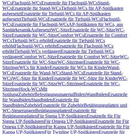
WCs
Flachspül-WCs
Ersatzteile für Flachspül-WCs
Stand-
WCs
Ersatzteile für Stand-WCs
Tiefspül-WCs für AP-Spülkasten
aufgesetzt
Ersatzteile für Tiefspül-WCs für AP-Spülkasten
aufgesetzt
Tiefspül-WCs
Ersatzteile für Tiefspül-WCs
Flachspül-
WCs
Ersatzteile für Flachspül-WCs
AP-Spülkästen für WCs, aus
Sanitärkeramik
Aufgesetzt
WC-Sitze
Ersatzteile für WC-Sitze
WC-
Sitze
Ersatzteile für WC-Sitze
Comfort WCs
Ersatzteile für Comfort
WCs
Tiefspül-WCs erhöht
Ersatzteile für Tiefspül-WCs
erhöht
Flachspül-WCs erhöht
Ersatzteile für Flachspül-WCs
erhöht
Tiefspül-WCs verlängert
Ersatzteile für Tiefspül-WCs
verlängert
Comfort WC-Sitze
Ersatzteile für Comfort WC-Sitze
WC-
Sitze
Ersatzteile für WC-Sitze
WC-Sitzringe
Ersatzteile für WC-
Sitzringe
WCs für Kinder
Ersatzteile für WCs für Kinder
Wand-
WCs
Ersatzteile für Wand-WCs
Stand-WCs
Ersatzteile für Stand-
WCs
WC-Sitze für Kinder
Ersatzteile für WC-Sitze für Kinder
WC-
Sitze
Ersatzteile für WC-Sitze
WC-Sitzringe
Ersatzteile für WC-
Sitzringe
Hock-WCs
Mit
Spülung
Zubehör
Befestigungsmaterial
Bidets
Wandbidets
Ersatzteile
für Wandbidets
Standbidets
Ersatzteile für
Standbidets
Zubehör
Ersatzteile für Zubehör
Betätigungsplatten und
WC-Steuerungen
Betätigungsplatten
Ersatzteile für
Betätigungsplatten
Für Sigma UP-Spülkästen
Ersatzteile für Für
Sigma UP-Spülkästen
Für Omega UP-Spülkästen
Ersatzteile für Für
Omega UP-Spülkästen
Für Kappa UP-Spülkästen
Ersatzteile für Für
Kappa UP-Spülkästen
Für Twinline UP-Spülkästen
Ersatzteile für