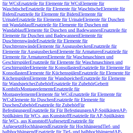
für WCs
Ersatzteile für Elemente für WCs
Elemente für
Waschtische
Ersatzteile für Elemente für Waschtische
Elemente für
Bidets
Ersatzteile für Elemente für Bidets
Elemente für
Urinale
Ersatzteile für Elemente für Urinale
Elemente für Duschen
mit Wandablauf
Ersatzteile für Elemente für Duschen mit
Wandablauf
Elemente für Duschen und Badewannen
Ersatzteile für
Elemente für Duschen und Badewannen
Elemente für
Duschtrennwände
Ersatzteile für Elemente für
Duschtrennwände
Elemente für Ausgussbecken
Ersatzteile für
Elemente für Ausgussbecken
Elemente für Armaturen
Ersatzteile für
Elemente für Armaturen
Elemente für Waschmaschinen und
Geschirrspüler
Ersatzteile für Elemente für Waschmaschinen und
Geschirrspüler
Elemente für Konsollasten
Ersatzteile für Elemente für
Konsollasten
Elemente für Küchenspülen
Ersatzteile für Elemente für
Küchenspülen
Elemente für Wandspeicher
Ersatzteile für Elemente
für Wandspeicher
Zubehör
Ersatzteile für Zubehör
Geberit
Kombifix
Montageelemente
Ersatzteile für
Montageelemente
Elemente für WCs
Ersatzteile für Elemente für
WCs
Elemente für Duschen
Ersatzteile für Elemente für
Duschen
Zubehör
Ersatzteile für Zubehör
Für
Befestigungen
Ersatzteile für Für Befestigungen
AP-Spülkästen
AP-
Spülkästen für WCs, aus Kunststoff
Ersatzteile für AP-Spülkästen
für WCs, aus Kunststoff
Aufgesetzt
Ersatzteile für
Aufgesetzt
Hochhängend
Ersatzteile für Hochhängend
Tief- und
halbhochhängend
Ersatzteile für Tief- und halbhochhängend
AP-