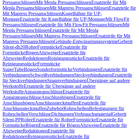
Pressanschlüssen
Mit Mepla Pressanschlüssen
Ersatzteile für Mit
Mepla Pressanschlüssen
Mit Mapress Pressanschlüssen
Ersatzteile für
Mit Mapress Pressanschlüssen
Kugelhähne für UP-
Montage
Ersatzteile für Kugelhähne für UP-Montage
Mit FlowFit
Pressanschlüssen
Ersatzteile für Mit FlowFit Pressanschlüssen
Mit
Mepla Pressanschlüssen
Ersatzteile für Mit Mepla
Pressanschlüssen
Mit Mapress Pressanschlüssen
Ersatzteile für Mit
Mapress Pressanschlüssen
Gebäude-Entwässerungssysteme
Geberit
Silent-db20
Rohre
Formstücke
Ersatzteile für
Formstücke
Bögen
Abzweige
Ersatzteile für
Abzweige
Reduktionen
Reinigungsstücke
Ersatzteile für
Reinigungsstücke
Formstücke
SuperTube
Bögen
Sonderformstücke
Verbindungen
Ersatzteile für
Verbindungen
Schweißverbindungen
Steckverbindungen
Ersatzteile
für Steckverbindungen
Spannverbindungen
Übergänge auf andere
Werkstoffe
Ersatzteile für Übergänge auf andere
Werkstoffe
Apparateanschlüsse
Ersatzteile für
Apparateanschlüsse
Anschlussbögen
Ersatzteile für
Anschlussbögen
Anschlusssteckmuffen
Ersatzteile für
Anschlusssteckmuffen
Zubehör
Rohrschellen
Befestigungen für
Rohrschellen
Verschlüsse
Dichtungen
Verbrauchsmaterial
Geberit
Silent-PP
Rohre
Ersatzteile für Rohre
Formstücke
Ersatzteile für
Formstücke
Bögen
Ersatzteile für Bögen
Abzweige
Ersatzteile für
Abzweige
Reduktionen
Ersatzteile für
Reduktionen
Reinigungsstücke
Ersatzteile für