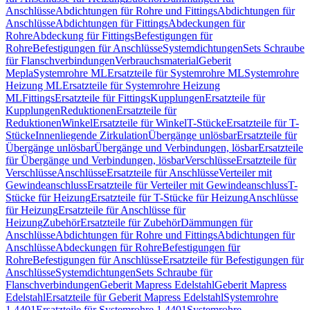
Anschlüsse
Abdichtungen für Rohre und Fittings
Abdichtungen für
Anschlüsse
Abdichtungen für Fittings
Abdeckungen für
Rohre
Abdeckung für Fittings
Befestigungen für
Rohre
Befestigungen für Anschlüsse
Systemdichtungen
Sets Schraube
für Flanschverbindungen
Verbrauchsmaterial
Geberit
Mepla
Systemrohre ML
Ersatzteile für Systemrohre ML
Systemrohre
Heizung ML
Ersatzteile für Systemrohre Heizung
ML
Fittings
Ersatzteile für Fittings
Kupplungen
Ersatzteile für
Kupplungen
Reduktionen
Ersatzteile für
Reduktionen
Winkel
Ersatzteile für Winkel
T-Stücke
Ersatzteile für T-
Stücke
Innenliegende Zirkulation
Übergänge unlösbar
Ersatzteile für
Übergänge unlösbar
Übergänge und Verbindungen, lösbar
Ersatzteile
für Übergänge und Verbindungen, lösbar
Verschlüsse
Ersatzteile für
Verschlüsse
Anschlüsse
Ersatzteile für Anschlüsse
Verteiler mit
Gewindeanschluss
Ersatzteile für Verteiler mit Gewindeanschluss
T-
Stücke für Heizung
Ersatzteile für T-Stücke für Heizung
Anschlüsse
für Heizung
Ersatzteile für Anschlüsse für
Heizung
Zubehör
Ersatzteile für Zubehör
Dämmungen für
Anschlüsse
Abdichtungen für Rohre und Fittings
Abdichtungen für
Anschlüsse
Abdeckungen für Rohre
Befestigungen für
Rohre
Befestigungen für Anschlüsse
Ersatzteile für Befestigungen für
Anschlüsse
Systemdichtungen
Sets Schraube für
Flanschverbindungen
Geberit Mapress Edelstahl
Geberit Mapress
Edelstahl
Ersatzteile für Geberit Mapress Edelstahl
Systemrohre
1.4401
Ersatzteile für Systemrohre 1.4401
Systemrohre