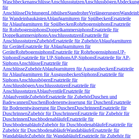
Waschbeckenanschlüsse
Anschlussstutzen
Anschlussbögen
Abdeckung
für
Anschlüsse
Dichtungen
Löthülsen
Standrohre
Verlängerungen
Wandeinb
für Wandeinbaukästen
Ablaufgarnituren für Spülbecken
Ersatzteile
für Ablaufgarnituren für Spülbecken
Rohrbogensiphons
Ersatzteile
für Rohrbogensiphons
Doppelkammersiphons
Ersatzteile für
Doppelkammersiphons
Anschlussstutzen
Ersatzteile für
Anschlussstutzen
Zubehör
Ersatzteile für Zubehör
Ablaufgarnituren
für Geräte
Ersatzteile für Ablaufgarnituren für
Geräte
Rohrbogensiphons
Ersatzteile für Rohrbogensiphons
UP-
Siphons
Ersatzteile für UP-Siphons
AP-Siphons
Ersatzteile für AP-
Siphons
Anschlüsse
Ersatzteile für
Anschlüsse
Zubehör
Ablaufgarnituren für Ausgussbecken
Ersatzteile
für Ablaufgarnituren für Ausgussbecken
Siphons
Ersatzteile für
Siphons
Anschlussbögen
Ersatzteile für
Anschlussbögen
Anschlussstutzen
Ersatzteile für
Anschlussstutzen
Ablaufventile
Ersatzteile für
Ablaufventile
Zubehör
Ersatzteile für Zubehör
Duschen und
Badewannen
Duschen
Bodenentwässerung für Duschen
Ersatzteile
für Bodenentwässerung für Duschen
Duschrinnen
Ersatzteile für
Duschrinnen
Zubehör für Duschrinnen
Ersatzteile für Zubehör für
Duschrinnen
Duschbodenabläufe
Ersatzteile für
Duschbodenabläufe
Zubehör für Duschbodenabläufe
Ersatzteile für
Zubehör für Duschbodenabläufe
Wandabläufe
Ersatzteile für
Wandabläufe
Zubehör für Wandabläufe
Ersatzteile für Zubehör für