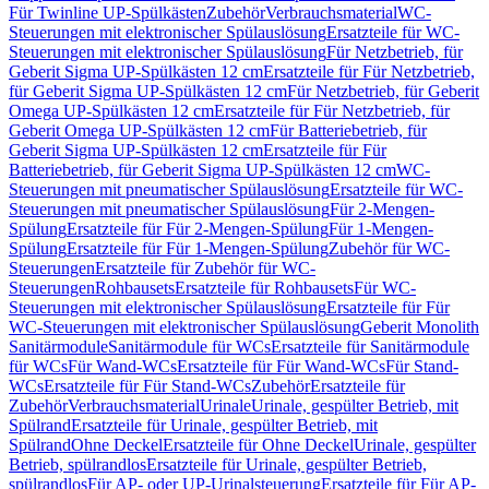
Für Twinline UP-Spülkästen
Zubehör
Verbrauchsmaterial
WC-
Steuerungen mit elektronischer Spülauslösung
Ersatzteile für WC-
Steuerungen mit elektronischer Spülauslösung
Für Netzbetrieb, für
Geberit Sigma UP-Spülkästen 12 cm
Ersatzteile für Für Netzbetrieb,
für Geberit Sigma UP-Spülkästen 12 cm
Für Netzbetrieb, für Geberit
Omega UP-Spülkästen 12 cm
Ersatzteile für Für Netzbetrieb, für
Geberit Omega UP-Spülkästen 12 cm
Für Batteriebetrieb, für
Geberit Sigma UP-Spülkästen 12 cm
Ersatzteile für Für
Batteriebetrieb, für Geberit Sigma UP-Spülkästen 12 cm
WC-
Steuerungen mit pneumatischer Spülauslösung
Ersatzteile für WC-
Steuerungen mit pneumatischer Spülauslösung
Für 2-Mengen-
Spülung
Ersatzteile für Für 2-Mengen-Spülung
Für 1-Mengen-
Spülung
Ersatzteile für Für 1-Mengen-Spülung
Zubehör für WC-
Steuerungen
Ersatzteile für Zubehör für WC-
Steuerungen
Rohbausets
Ersatzteile für Rohbausets
Für WC-
Steuerungen mit elektronischer Spülauslösung
Ersatzteile für Für
WC-Steuerungen mit elektronischer Spülauslösung
Geberit Monolith
Sanitärmodule
Sanitärmodule für WCs
Ersatzteile für Sanitärmodule
für WCs
Für Wand-WCs
Ersatzteile für Für Wand-WCs
Für Stand-
WCs
Ersatzteile für Für Stand-WCs
Zubehör
Ersatzteile für
Zubehör
Verbrauchsmaterial
Urinale
Urinale, gespülter Betrieb, mit
Spülrand
Ersatzteile für Urinale, gespülter Betrieb, mit
Spülrand
Ohne Deckel
Ersatzteile für Ohne Deckel
Urinale, gespülter
Betrieb, spülrandlos
Ersatzteile für Urinale, gespülter Betrieb,
spülrandlos
Für AP- oder UP-Urinalsteuerung
Ersatzteile für Für AP-