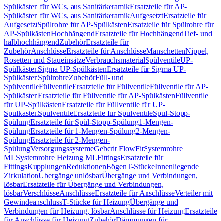
Spülkästen für WCs, aus Sanitärkeramik
Ersatzteile für AP-
Spülkästen für WCs, aus Sanitärkeramik
Aufgesetzt
Ersatzteile für
Aufgesetzt
Spülrohre für AP-Spülkästen
Ersatzteile für Spülrohre für
AP-Spülkästen
Hochhängend
Ersatzteile für Hochhängend
Tief- und
halbhochhängend
Zubehör
Ersatzteile für
Zubehör
Anschlüsse
Ersatzteile für Anschlüsse
Manschetten
Nippel,
Rosetten und Staueinsätze
Verbrauchsmaterial
Spülventile
UP-
Spülkästen
Sigma UP-Spülkästen
Ersatzteile für Sigma UP-
Spülkästen
Spülrohre
Zubehör
Füll- und
Spülventile
Füllventile
Ersatzteile für Füllventile
Füllventile für AP-
Spülkästen
Ersatzteile für Füllventile für AP-Spülkästen
Füllventile
für UP-Spülkästen
Ersatzteile für Füllventile für UP-
Spülkästen
Spülventile
Ersatzteile für Spülventile
Spül-Stopp-
Spülung
Ersatzteile für Spül-Stopp-Spülung
1-Mengen-
Spülung
Ersatzteile für 1-Mengen-Spülung
2-Mengen-
Spülung
Ersatzteile für 2-Mengen-
Spülung
Versorgungssysteme
Geberit FlowFit
Systemrohre
ML
Systemrohre Heizung ML
Fittings
Ersatzteile für
Fittings
Kupplungen
Reduktionen
Bögen
T-Stücke
Innenliegende
Zirkulation
Übergänge unlösbar
Übergänge und Verbindungen,
lösbar
Ersatzteile für Übergänge und Verbindungen,
lösbar
Verschlüsse
Anschlüsse
Ersatzteile für Anschlüsse
Verteiler mit
Gewindeanschluss
T-Stücke für Heizung
Übergänge und
Verbindungen für Heizung, lösbar
Anschlüsse für Heizung
Ersatzteile
für Anschlüsse für Heizung
Zubehör
Dämmungen für