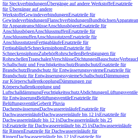
für Steckverbindungen
Übergänge auf andere Werkstoffe
Ersatzteile
für Übergänge auf andere
Werkstoffe
Gewindeverbindungen
Ersatzteile für
Gewindeverbindungen
Flanschverbindungen
Bundbüchsen
Apparatean
für Apparateanschlüsse
Anschlussbögen
Ersatzteile für
Anschlussbögen
Anschlussmuffen
Ersatzteile für
Anschlussmuffen
Anschlussstutzen
Ersatzteile für
Anschlussstutzen
Fertigabläufe
Ersatzteile für
Fertigabläufe
Schneckensiphons
Ersatzteile für
Schneckensiphons
Zubehör
Rohrschellen
Befestigungen für
Rohrschellen
Tragschalen
Verschlüsse
Dichtungen
Bauschutze
Verbrauc
Schallschutz und Feuchtigkeitsschutz
Brandschutz
Ersatzteile für
Brandschutz
Brandschutz für Entwässerungssysteme
Ersatzteile für
Brandschutz für Entwässerungssysteme
Schallschutz
Dämmungen
zur Körperschallentkopplung
Dämmungen zur
Körperschallentkopplung und
Luftschalldämmung
Feuchtigkeitsschutz
Abdichtungen
Lüftungsventile
für Entwässerung
Belüftungsventile
Ersatzteile für
Belüftungsventile
Geberit Pluvia
Dachentwässerung
Dachwassereinläufe
Ersatzteile für
Dachwassereinläufe
Dachwassereinläufe bis 12 l/s
Ersatzteile für
Dachwassereinläufe bis 12 l/s
Dachwassereinläufe bis 25
l/s
Ersatzteile für Dachwassereinläufe bis 25 l/s
Dachwassereinläufe
für Rinnen
Ersatzteile für Dachwassereinläufe für
Rinnen
Dachwassereinläufe bis 12 l/s
Ersatzteile für