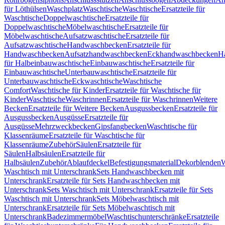
für Löthülsen
Waschplatz
Waschtische
Waschtische
Ersatzteile für
Waschtische
Doppelwaschtische
Ersatzteile für
Doppelwaschtische
Möbelwaschtische
Ersatzteile für
Möbelwaschtische
Aufsatzwaschtische
Ersatzteile für
Aufsatzwaschtische
Handwaschbecken
Ersatzteile für
Handwaschbecken
Aufsatzhandwaschbecken
Eckhandwaschbecken
H
für Halbeinbauwaschtische
Einbauwaschtische
Ersatzteile für
Einbauwaschtische
Unterbauwaschtische
Ersatzteile für
Unterbauwaschtische
Eckwaschtische
Waschtische
Comfort
Waschtische für Kinder
Ersatzteile für Waschtische für
Kinder
Waschtische
Waschrinnen
Ersatzteile für Waschrinnen
Weitere
Becken
Ersatzteile für Weitere Becken
Ausgussbecken
Ersatzteile für
Ausgussbecken
Ausgüsse
Ersatzteile für
Ausgüsse
Mehrzweckbecken
Gipsfangbecken
Waschtische für
Klassenräume
Ersatzteile für Waschtische für
Klassenräume
Zubehör
Säulen
Ersatzteile für
Säulen
Halbsäulen
Ersatzteile für
Halbsäulen
Zubehör
Ablaufdeckel
Befestigungsmaterial
Dekorblenden
W
Waschtisch mit Unterschrank
Sets Handwaschbecken mit
Unterschrank
Ersatzteile für Sets Handwaschbecken mit
Unterschrank
Sets Waschtisch mit Unterschrank
Ersatzteile für Sets
Waschtisch mit Unterschrank
Sets Möbelwaschtisch mit
Unterschrank
Ersatzteile für Sets Möbelwaschtisch mit
Unterschrank
Badezimmermöbel
Waschtischunterschränke
Ersatzteile