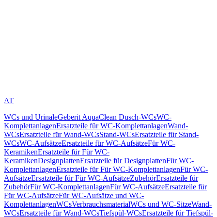
AT
WCs und Urinale
Geberit AquaClean Dusch-WCs
WC-
Komplettanlagen
Ersatzteile für WC-Komplettanlagen
Wand-
WCs
Ersatzteile für Wand-WCs
Stand-WCs
Ersatzteile für Stand-
WCs
WC-Aufsätze
Ersatzteile für WC-Aufsätze
Für WC-
Keramiken
Ersatzteile für Für WC-
Keramiken
Designplatten
Ersatzteile für Designplatten
Für WC-
Komplettanlagen
Ersatzteile für Für WC-Komplettanlagen
Für WC-
Aufsätze
Ersatzteile für Für WC-Aufsätze
Zubehör
Ersatzteile für
Zubehör
Für WC-Komplettanlagen
Für WC-Aufsätze
Ersatzteile für
Für WC-Aufsätze
Für WC-Aufsätze und WC-
Komplettanlagen
WCs
Verbrauchsmaterial
WCs und WC-Sitze
Wand-
WCs
Ersatzteile für Wand-WCs
Tiefspül-WCs
Ersatzteile für Tiefspül-