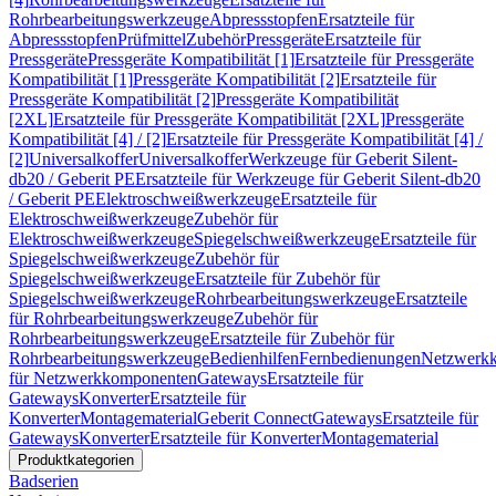
Rohrbearbeitungswerkzeuge
Abpressstopfen
Ersatzteile für
Abpressstopfen
Prüfmittel
Zubehör
Pressgeräte
Ersatzteile für
Pressgeräte
Pressgeräte Kompatibilität [1]
Ersatzteile für Pressgeräte
Kompatibilität [1]
Pressgeräte Kompatibilität [2]
Ersatzteile für
Pressgeräte Kompatibilität [2]
Pressgeräte Kompatibilität
[2XL]
Ersatzteile für Pressgeräte Kompatibilität [2XL]
Pressgeräte
Kompatibilität [4] / [2]
Ersatzteile für Pressgeräte Kompatibilität [4] /
[2]
Universalkoffer
Universalkoffer
Werkzeuge für Geberit Silent-
db20 / Geberit PE
Ersatzteile für Werkzeuge für Geberit Silent-db20
/ Geberit PE
Elektroschweißwerkzeuge
Ersatzteile für
Elektroschweißwerkzeuge
Zubehör für
Elektroschweißwerkzeuge
Spiegelschweißwerkzeuge
Ersatzteile für
Spiegelschweißwerkzeuge
Zubehör für
Spiegelschweißwerkzeuge
Ersatzteile für Zubehör für
Spiegelschweißwerkzeuge
Rohrbearbeitungswerkzeuge
Ersatzteile
für Rohrbearbeitungswerkzeuge
Zubehör für
Rohrbearbeitungswerkzeuge
Ersatzteile für Zubehör für
Rohrbearbeitungswerkzeuge
Bedienhilfen
Fernbedienungen
Netzwerk
für Netzwerkkomponenten
Gateways
Ersatzteile für
Gateways
Konverter
Ersatzteile für
Konverter
Montagematerial
Geberit Connect
Gateways
Ersatzteile für
Gateways
Konverter
Ersatzteile für Konverter
Montagematerial
Produktkategorien
Badserien