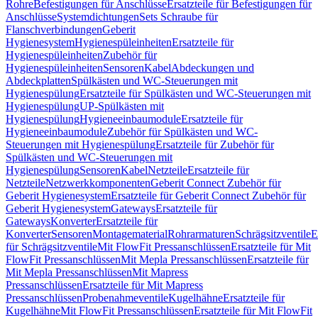
Rohre
Befestigungen für Anschlüsse
Ersatzteile für Befestigungen für
Anschlüsse
Systemdichtungen
Sets Schraube für
Flanschverbindungen
Geberit
Hygienesystem
Hygienespüleinheiten
Ersatzteile für
Hygienespüleinheiten
Zubehör für
Hygienespüleinheiten
Sensoren
Kabel
Abdeckungen und
Abdeckplatten
Spülkästen und WC-Steuerungen mit
Hygienespülung
Ersatzteile für Spülkästen und WC-Steuerungen mit
Hygienespülung
UP-Spülkästen mit
Hygienespülung
Hygieneeinbaumodule
Ersatzteile für
Hygieneeinbaumodule
Zubehör für Spülkästen und WC-
Steuerungen mit Hygienespülung
Ersatzteile für Zubehör für
Spülkästen und WC-Steuerungen mit
Hygienespülung
Sensoren
Kabel
Netzteile
Ersatzteile für
Netzteile
Netzwerkkomponenten
Geberit Connect Zubehör für
Geberit Hygienesystem
Ersatzteile für Geberit Connect Zubehör für
Geberit Hygienesystem
Gateways
Ersatzteile für
Gateways
Konverter
Ersatzteile für
Konverter
Sensoren
Montagematerial
Rohrarmaturen
Schrägsitzventile
E
für Schrägsitzventile
Mit FlowFit Pressanschlüssen
Ersatzteile für Mit
FlowFit Pressanschlüssen
Mit Mepla Pressanschlüssen
Ersatzteile für
Mit Mepla Pressanschlüssen
Mit Mapress
Pressanschlüssen
Ersatzteile für Mit Mapress
Pressanschlüssen
Probenahmeventile
Kugelhähne
Ersatzteile für
Kugelhähne
Mit FlowFit Pressanschlüssen
Ersatzteile für Mit FlowFit