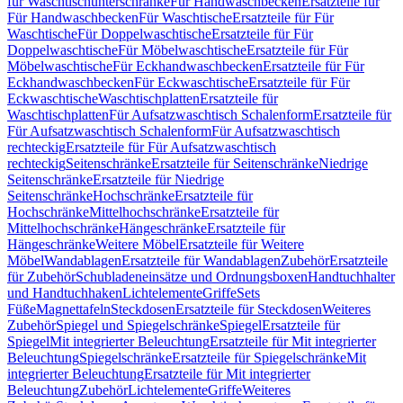
für Waschtischunterschränke
Für Handwaschbecken
Ersatzteile für
Für Handwaschbecken
Für Waschtische
Ersatzteile für Für
Waschtische
Für Doppelwaschtische
Ersatzteile für Für
Doppelwaschtische
Für Möbelwaschtische
Ersatzteile für Für
Möbelwaschtische
Für Eckhandwaschbecken
Ersatzteile für Für
Eckhandwaschbecken
Für Eckwaschtische
Ersatzteile für Für
Eckwaschtische
Waschtischplatten
Ersatzteile für
Waschtischplatten
Für Aufsatzwaschtisch Schalenform
Ersatzteile für
Für Aufsatzwaschtisch Schalenform
Für Aufsatzwaschtisch
rechteckig
Ersatzteile für Für Aufsatzwaschtisch
rechteckig
Seitenschränke
Ersatzteile für Seitenschränke
Niedrige
Seitenschränke
Ersatzteile für Niedrige
Seitenschränke
Hochschränke
Ersatzteile für
Hochschränke
Mittelhochschränke
Ersatzteile für
Mittelhochschränke
Hängeschränke
Ersatzteile für
Hängeschränke
Weitere Möbel
Ersatzteile für Weitere
Möbel
Wandablagen
Ersatzteile für Wandablagen
Zubehör
Ersatzteile
für Zubehör
Schubladeneinsätze und Ordnungsboxen
Handtuchhalter
und Handtuchhaken
Lichtelemente
Griffe
Sets
Füße
Magnettafeln
Steckdosen
Ersatzteile für Steckdosen
Weiteres
Zubehör
Spiegel und Spiegelschränke
Spiegel
Ersatzteile für
Spiegel
Mit integrierter Beleuchtung
Ersatzteile für Mit integrierter
Beleuchtung
Spiegelschränke
Ersatzteile für Spiegelschränke
Mit
integrierter Beleuchtung
Ersatzteile für Mit integrierter
Beleuchtung
Zubehör
Lichtelemente
Griffe
Weiteres