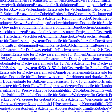
ehör
Rohrschellen
Verschlüsse
Dichtungen
Schutzdeckel
Verbrauchsmater
Abzweige
Reduktionen
Ersatzteile für Reduktionen
Reinigungsstücke
Ersat
ile für Abzweige
Verbindungen
Ersatzteile für Verbindungen
Steckverbi
ffe
Zubehör
Ersatzteile für Zubehör
Rohrschellen
Verschlüsse
Dichtungen
ktionen
Reinigungsstücke
Ersatzteile für Reinigungsstücke
Übergänge
So
bindungen
Schweißverbindungen
Steckverbindungen
Ersatzteile für Ste
für Gewindeverbindungen
Flanschverbindungen
Bundbüchsen
Apparatean
Anschlussstutzen
Ersatzteile für Anschlussstutzen
Fertigabläufe
Ersatzteil
len
Tragschalen
Verschlüsse
Dichtungen
Bauschutze
Verbrauchsmaterial
Br
tz für Entwässerungssysteme
Ersatzteile für Brandschutz für Entwässe
und Luftschalldämmung
Feuchtigkeitsschutz
Abdichtungen
Lüftungsvent
fe
Ersatzteile für Dachwassereinläufe
Dachwassereinläufe bis 12 l/s
Ersa
r Rinnen
Ersatzteile für Dachwassereinläufe für Rinnen
Dachwassereinläu
 25 l/s
Dampfsperrenelemente
Ersatzteile für Dampfsperrenelemente
Für 
tüberläufe
Für Dachwassereinläufe bis 12 l/s
Ersatzteile für Für Dachwass
–200
Befestigungssystem d250–315
Zubehör
Ersatzteile für Zubehör
Für 
Ersatzteile für Dachwassereinläufe
Dampfsperrenelemente
Ersatzteile 
raußen
Ersatzteile für Flächenentwässerung für drinnen und draußen
Bode
für Bodeneinläufe für Balkone und Terrassen, 13 x 13 cm
Zubehör
Ersatz
erkzeuge für Geberit FlowFit
Handpresswerkzeuge
Ersatzteile für Hand
Ersatzteile für Presswerkzeuge Kompatibilität [2]
Rohrbearbeitungswer
opfen
Prüfmittel
Zubehör
Ersatzteile für Zubehör
Werkzeuge für Geberit P
swerkzeuge
Werkzeuge für Geberit Mepla
Ersatzteile für Werkzeuge für 
ür Presswerkzeuge Kompatibilität [1]
Presswerkzeuge Kompatibilität [2]
E
zeuge
Abpressstopfen
Ersatzteile für Abpressstopfen
Prüfmittel
Zubehör
We