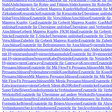
Stahl
Abdichtungen für Rohre und Fittings
Abdeckungen für Rohre
Be
Kupfer
Ersatzteile für Geberit Mapress Kupfer
Muffen
Ersatzteile für 
Zirkulation
Kreuzstücke
Ersatzteile für Kreuzstücke
Übergänge unlösba
lösbar
Verschlüsse
Ersatzteile für Verschlüsse
Anschlüsse
Ersatzteile fü
Mapress Kupfer, Gas
Ersatzteile für Geberit Mapress Kupfer, Gas
Muf
unlösbar
Ersatzteile für Übergänge unlösbar
Übergänge und Verbindun
Anschlüsse
Geberit Mapress Kupfer, FKM blau
Ersatzteile für Geber
Stücke
Ersatzteile für T-Stücke
Übergänge unlösbar
Ersatzteile für Üb
Verschlüsse
Zubehör für Geberit Mapress Kupfer
Ersatzteile für Zube
Anschlüsse
Ersatzteile für Befestigungen für Anschlüsse
Systemdichtu
Hygienespüleinheiten
Sensoren
Kabel
Abdeckungen und Abdeckplatte
mit Hygienespülung
Hygieneeinbaumodule
Ersatzteile für Hygieneei
mit Hygienespülung
Sensoren
Kabel
Netzteile
Ersatzteile für Netzteile
N
Hygienesystem
Gateways
Ersatzteile für Gateways
Konverter
Ersatzteil
Pressanschlüssen
Ersatzteile für Mit FlowFit Pressanschlüssen
Mit Mep
Pressanschlüssen
Probenahmeventile
Kugelhähne
Ersatzteile für Kuge
Pressanschlüssen
Mit Mapress Pressanschlüssen
Ersatzteile für Mit Ma
Mit FlowFit Pressanschlüssen
Mit Mepla Pressanschlüssen
Ersatzteile
Entwässerungssysteme
Geberit Silent-db20
Rohre
Formstücke
Ersatztei
SuperTube
Bögen
Sonderformstücke
Verbindungen
Ersatzteile für Ver
Werkstoffe
Ersatzteile für Übergänge auf andere Werkstoffe
Apparatea
Anschlusssteckmuffen
Zubehör
Rohrschellen
Befestigungen für Rohrsc
Formstücke
Bögen
Ersatzteile für Bögen
Abzweige
Ersatzteile für Abz
Verbindungen
Steckverbindungen
Ersatzteile für Steckverbindungen
Kr