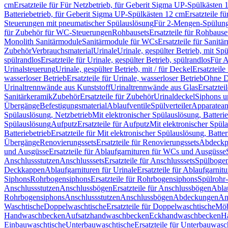
cm
Ersatzteile für Für Netzbetrieb, für Geberit Sigma UP-Spülkästen 
Batteriebetrieb, für Geberit Sigma UP-Spülkästen 12 cm
Ersatzteile f
Steuerungen mit pneumatischer Spülauslösung
Für 2-Mengen-Spülun
für Zubehör für WC-Steuerungen
Rohbausets
Ersatzteile für Rohbause
Monolith Sanitärmodule
Sanitärmodule für WCs
Ersatzteile für Sanit
Zubehör
Verbrauchsmaterial
Urinale
Urinale, gespülter Betrieb, mit Sp
spülrandlos
Ersatzteile für Urinale, gespülter Betrieb, spülrandlos
Für A
Urinalsteuerung
Urinale, gespülter Betrieb, mit / für Deckel
Ersatzteile
wasserloser Betrieb
Ersatzteile für Urinale, wasserloser Betrieb
Ohne D
Urinaltrennwände aus Kunststoff
Urinaltrennwände aus Glas
Ersatztei
Sanitärkeramik
Zubehör
Ersatzteile für Zubehör
Urinaldeckel
Siphons u
Übergänge
Befestigungsmaterial
Ablaufventile
Spülverteiler
Apparatean
Spülauslösung, Netzbetrieb
Mit elektronischer Spülauslösung, Batterie
Spülauslösung
Aufputz
Ersatzteile für Aufputz
Mit elektronischer Spül
Batteriebetrieb
Ersatzteile für Mit elektronischer Spülauslösung, Batter
Übergänge
Renovierungssets
Ersatzteile für Renovierungssets
Abdeckpl
und Ausgüsse
Ersatzteile für Ablaufgarnituren für WCs und Ausgüsse
Anschlussstutzen
Anschlusssets
Ersatzteile für Anschlusssets
Spülbogen
Deckkappen
Ablaufgarnituren für Urinale
Ersatzteile für Ablaufgarnitu
Siphons
Rohrbogensiphons
Ersatzteile für Rohrbogensiphons
Spülrohr
Anschlussstutzen
Anschlussbögen
Ersatzteile für Anschlussbögen
Ablau
Rohrbogensiphons
Anschlussstutzen
Anschlussbögen
Abdeckungen
An
Waschtische
Doppelwaschtische
Ersatzteile für Doppelwaschtische
Möb
Handwaschbecken
Aufsatzhandwaschbecken
Eckhandwaschbecken
H
Einbauwaschtische
Unterbauwaschtische
Ersatzteile für Unterbauwasc