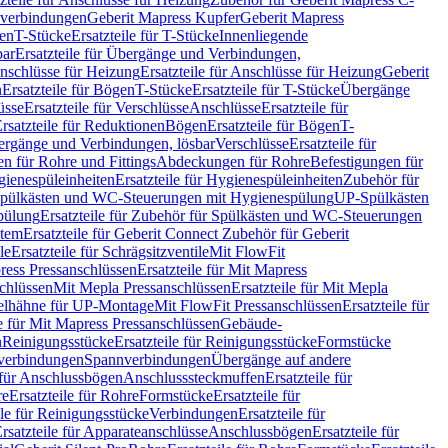
hverbindungen
Geberit Mapress Kupfer
Geberit Mapress
gen
T-Stücke
Ersatzteile für T-Stücke
Innenliegende
bar
Ersatzteile für Übergänge und Verbindungen,
nschlüsse für Heizung
Ersatzteile für Anschlüsse für Heizung
Geberit
n
Ersatzteile für Bögen
T-Stücke
Ersatzteile für T-Stücke
Übergänge
üsse
Ersatzteile für Verschlüsse
Anschlüsse
Ersatzteile für
rsatzteile für Reduktionen
Bögen
Ersatzteile für Bögen
T-
bergänge und Verbindungen, lösbar
Verschlüsse
Ersatzteile für
n für Rohre und Fittings
Abdeckungen für Rohre
Befestigungen für
ienespüleinheiten
Ersatzteile für Hygienespüleinheiten
Zubehör für
r Spülkästen und WC-Steuerungen mit Hygienespülung
UP-Spülkästen
pülung
Ersatzteile für Zubehör für Spülkästen und WC-Steuerungen
stem
Ersatzteile für Geberit Connect Zubehör für Geberit
le
Ersatzteile für Schrägsitzventile
Mit FlowFit
ress Pressanschlüssen
Ersatzteile für Mit Mapress
schlüssen
Mit Mepla Pressanschlüssen
Ersatzteile für Mit Mepla
gelhähne für UP-Montage
Mit FlowFit Pressanschlüssen
Ersatzteile für
le für Mit Mapress Pressanschlüssen
Gebäude-
n
Reinigungsstücke
Ersatzteile für Reinigungsstücke
Formstücke
ckverbindungen
Spannverbindungen
Übergänge auf andere
e für Anschlussbögen
Anschlusssteckmuffen
Ersatzteile für
re
Ersatzteile für Rohre
Formstücke
Ersatzteile für
ile für Reinigungsstücke
Verbindungen
Ersatzteile für
rsatzteile für Apparateanschlüsse
Anschlussbögen
Ersatzteile für