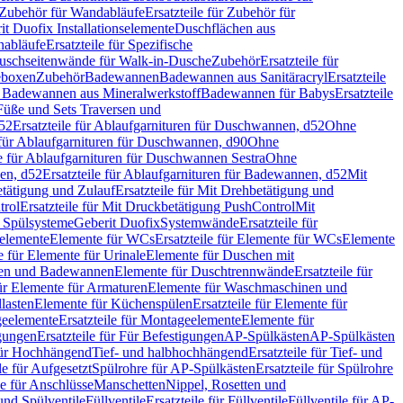
Zubehör für Wandabläufe
Ersatzteile für Zubehör für
t Duofix Installationselemente
Duschflächen aus
nabläufe
Ersatzteile für Spezifische
 Duschseitenwände für Walk-in-Dusche
Zubehör
Ersatzteile für
geboxen
Zubehör
Badewannen
Badewannen aus Sanitäracryl
Ersatzteile
ür Badewannen aus Mineralwerkstoff
Badewannen für Babys
Ersatzteile
s Füße und Sets Traversen und
d52
Ersatzteile für Ablaufgarnituren für Duschwannen, d52
Ohne
e für Ablaufgarnituren für Duschwannen, d90
Ohne
le für Ablaufgarnituren für Duschwannen Sestra
Ohne
en, d52
Ersatzteile für Ablaufgarnituren für Badewannen, d52
Mit
tätigung und Zulauf
Ersatzteile für Mit Drehbetätigung und
trol
Ersatzteile für Mit Druckbetätigung PushControl
Mit
d Spülsysteme
Geberit Duofix
Systemwände
Ersatzteile für
eelemente
Elemente für WCs
Ersatzteile für Elemente für WCs
Elemente
le für Elemente für Urinale
Elemente für Duschen mit
chen und Badewannen
Elemente für Duschtrennwände
Ersatzteile für
für Elemente für Armaturen
Elemente für Waschmaschinen und
llasten
Elemente für Küchenspülen
Ersatzteile für Elemente für
eelemente
Ersatzteile für Montageelemente
Elemente für
gungen
Ersatzteile für Für Befestigungen
AP-Spülkästen
AP-Spülkästen
 für Hochhängend
Tief- und halbhochhängend
Ersatzteile für Tief- und
le für Aufgesetzt
Spülrohre für AP-Spülkästen
Ersatzteile für Spülrohre
le für Anschlüsse
Manschetten
Nippel, Rosetten und
und Spülventile
Füllventile
Ersatzteile für Füllventile
Füllventile für AP-