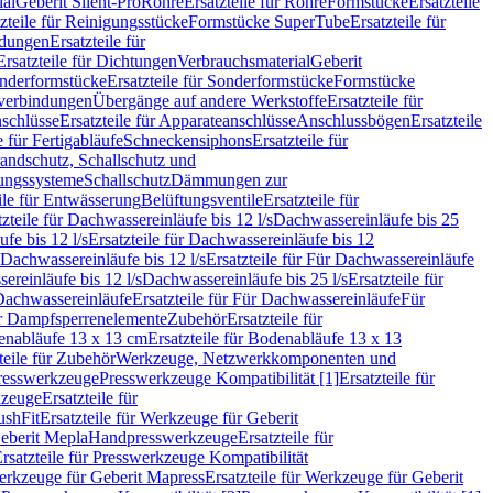
ial
Geberit Silent-Pro
Rohre
Ersatzteile für Rohre
Formstücke
Ersatzteile
zteile für Reinigungsstücke
Formstücke SuperTube
Ersatzteile für
ndungen
Ersatzteile für
Ersatzteile für Dichtungen
Verbrauchsmaterial
Geberit
nderformstücke
Ersatzteile für Sonderformstücke
Formstücke
ckverbindungen
Übergänge auf andere Werkstoffe
Ersatzteile für
schlüsse
Ersatzteile für Apparateanschlüsse
Anschlussbögen
Ersatzteile
e für Fertigabläufe
Schneckensiphons
Ersatzteile für
andschutz, Schallschutz und
rungssysteme
Schallschutz
Dämmungen zur
ile für Entwässerung
Belüftungsventile
Ersatzteile für
tzteile für Dachwassereinläufe bis 12 l/s
Dachwassereinläufe bis 25
fe bis 12 l/s
Ersatzteile für Dachwassereinläufe bis 12
Dachwassereinläufe bis 12 l/s
Ersatzteile für Für Dachwassereinläufe
ereinläufe bis 12 l/s
Dachwassereinläufe bis 25 l/s
Ersatzteile für
Dachwassereinläufe
Ersatzteile für Für Dachwassereinläufe
Für
für Dampfsperrenelemente
Zubehör
Ersatzteile für
nabläufe 13 x 13 cm
Ersatzteile für Bodenabläufe 13 x 13
teile für Zubehör
Werkzeuge, Netzwerkkomponenten und
presswerkzeuge
Presswerkzeuge Kompatibilität [1]
Ersatzteile für
kzeuge
Ersatzteile für
ushFit
Ersatzteile für Werkzeuge für Geberit
Geberit Mepla
Handpresswerkzeuge
Ersatzteile für
rsatzteile für Presswerkzeuge Kompatibilität
rkzeuge für Geberit Mapress
Ersatzteile für Werkzeuge für Geberit