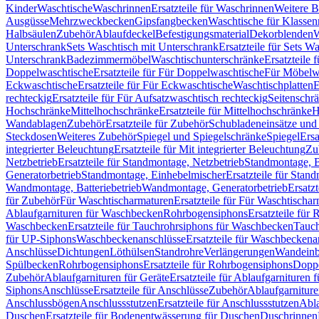
Kinder
Waschtische
Waschrinnen
Ersatzteile für Waschrinnen
Weitere 
Ausgüsse
Mehrzweckbecken
Gipsfangbecken
Waschtische für Klasse
Halbsäulen
Zubehör
Ablaufdeckel
Befestigungsmaterial
Dekorblenden
W
Unterschrank
Sets Waschtisch mit Unterschrank
Ersatzteile für Sets W
Unterschrank
Badezimmermöbel
Waschtischunterschränke
Ersatzteile 
Doppelwaschtische
Ersatzteile für Für Doppelwaschtische
Für Möbelw
Eckwaschtische
Ersatzteile für Für Eckwaschtische
Waschtischplatten
E
rechteckig
Ersatzteile für Für Aufsatzwaschtisch rechteckig
Seitenschr
Hochschränke
Mittelhochschränke
Ersatzteile für Mittelhochschränke
H
Wandablagen
Zubehör
Ersatzteile für Zubehör
Schubladeneinsätze un
Steckdosen
Weiteres Zubehör
Spiegel und Spiegelschränke
Spiegel
Ersa
integrierter Beleuchtung
Ersatzteile für Mit integrierter Beleuchtung
Zu
Netzbetrieb
Ersatzteile für Standmontage, Netzbetrieb
Standmontage, Ba
Generatorbetrieb
Standmontage, Einhebelmischer
Ersatzteile für Stan
Wandmontage, Batteriebetrieb
Wandmontage, Generatorbetrieb
Ersatz
für Zubehör
Für Waschtischarmaturen
Ersatzteile für Für Waschtischa
Ablaufgarnituren für Waschbecken
Rohrbogensiphons
Ersatzteile für
Waschbecken
Ersatzteile für Tauchrohrsiphons für Waschbecken
Tauch
für UP-Siphons
Waschbeckenanschlüsse
Ersatzteile für Waschbeckena
Anschlüsse
Dichtungen
Löthülsen
Standrohre
Verlängerungen
Wandeinb
Spülbecken
Rohrbogensiphons
Ersatzteile für Rohrbogensiphons
Dopp
Zubehör
Ablaufgarnituren für Geräte
Ersatzteile für Ablaufgarnituren 
Siphons
Anschlüsse
Ersatzteile für Anschlüsse
Zubehör
Ablaufgarnitur
Anschlussbögen
Anschlussstutzen
Ersatzteile für Anschlussstutzen
Abla
Duschen
Ersatzteile für Bodenentwässerung für Duschen
Duschrinnen