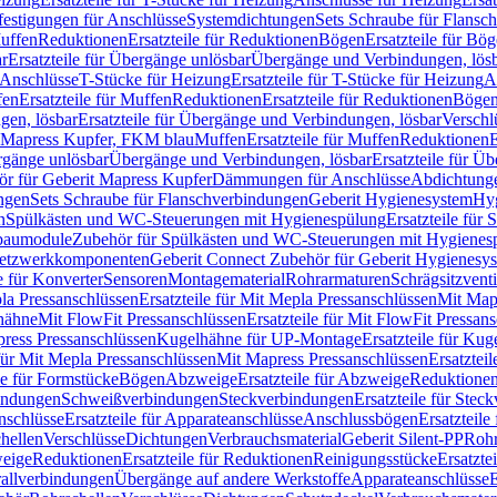
festigungen für Anschlüsse
Systemdichtungen
Sets Schraube für Flansc
Muffen
Reduktionen
Ersatzteile für Reduktionen
Bögen
Ersatzteile für Bö
r
Ersatzteile für Übergänge unlösbar
Übergänge und Verbindungen, lös
r Anschlüsse
T-Stücke für Heizung
Ersatzteile für T-Stücke für Heizung
A
fen
Ersatzteile für Muffen
Reduktionen
Ersatzteile für Reduktionen
Böge
gen, lösbar
Ersatzteile für Übergänge und Verbindungen, lösbar
Verschl
it Mapress Kupfer, FKM blau
Muffen
Ersatzteile für Muffen
Reduktionen
E
ergänge unlösbar
Übergänge und Verbindungen, lösbar
Ersatzteile für Ü
hör für Geberit Mapress Kupfer
Dämmungen für Anschlüsse
Abdichtunge
ngen
Sets Schraube für Flanschverbindungen
Geberit Hygienesystem
Hyg
n
Spülkästen und WC-Steuerungen mit Hygienespülung
Ersatzteile fü
nbaumodule
Zubehör für Spülkästen und WC-Steuerungen mit Hygienes
etzwerkkomponenten
Geberit Connect Zubehör für Geberit Hygienesy
e für Konverter
Sensoren
Montagematerial
Rohrarmaturen
Schrägsitzventi
la Pressanschlüssen
Ersatzteile für Mit Mepla Pressanschlüssen
Mit Map
lhähne
Mit FlowFit Pressanschlüssen
Ersatzteile für Mit FlowFit Pressan
press Pressanschlüssen
Kugelhähne für UP-Montage
Ersatzteile für Ku
 für Mit Mepla Pressanschlüssen
Mit Mapress Pressanschlüssen
Ersatztei
le für Formstücke
Bögen
Abzweige
Ersatzteile für Abzweige
Reduktione
bindungen
Schweißverbindungen
Steckverbindungen
Ersatzteile für Ste
nschlüsse
Ersatzteile für Apparateanschlüsse
Anschlussbögen
Ersatzteil
hellen
Verschlüsse
Dichtungen
Verbrauchsmaterial
Geberit Silent-PP
Roh
weige
Reduktionen
Ersatzteile für Reduktionen
Reinigungsstücke
Ersatzte
allverbindungen
Übergänge auf andere Werkstoffe
Apparateanschlüsse
E