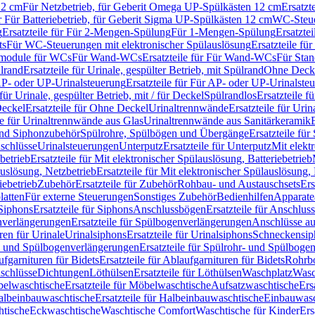
12 cm
Für Netzbetrieb, für Geberit Omega UP-Spülkästen 12 cm
Ersatzt
ür Für Batteriebetrieb, für Geberit Sigma UP-Spülkästen 12 cm
WC-Steue
g
Ersatzteile für Für 2-Mengen-Spülung
Für 1-Mengen-Spülung
Ersatzte
ts
Für WC-Steuerungen mit elektronischer Spülauslösung
Ersatzteile f
ärmodule für WCs
Für Wand-WCs
Ersatzteile für Für Wand-WCs
Für Sta
ülrand
Ersatzteile für Urinale, gespülter Betrieb, mit Spülrand
Ohne Deck
P- oder UP-Urinalsteuerung
Ersatzteile für Für AP- oder UP-Urinalste
 für Urinale, gespülter Betrieb, mit / für Deckel
Spülrandlos
Ersatzteile f
eckel
Ersatzteile für Ohne Deckel
Urinaltrennwände
Ersatzteile für Uri
le für Urinaltrennwände aus Glas
Urinaltrennwände aus Sanitärkeramik
nd Siphonzubehör
Spülrohre, Spülbögen und Übergänge
Ersatzteile fü
schlüsse
Urinalsteuerungen
Unterputz
Ersatzteile für Unterputz
Mit elekt
betrieb
Ersatzteile für Mit elektronischer Spülauslösung, Batteriebetrieb
auslösung, Netzbetrieb
Ersatzteile für Mit elektronischer Spülauslösung,
iebetrieb
Zubehör
Ersatzteile für Zubehör
Rohbau- und Austauschsets
Ers
atten
Für externe Steuerungen
Sonstiges Zubehör
Bedienhilfen
Apparate
Siphons
Ersatzteile für Siphons
Anschlussbögen
Ersatzteile für Anschlu
verlängerungen
Ersatzteile für Spülbogenverlängerungen
Anschlüsse a
ren für Urinale
Urinalsiphons
Ersatzteile für Urinalsiphons
Schneckensip
- und Spülbogenverlängerungen
Ersatzteile für Spülrohr- und Spülbog
fgarnituren für Bidets
Ersatzteile für Ablaufgarnituren für Bidets
Rohrb
schlüsse
Dichtungen
Löthülsen
Ersatzteile für Löthülsen
Waschplatz
Wasc
elwaschtische
Ersatzteile für Möbelwaschtische
Aufsatzwaschtische
Ers
albeinbauwaschtische
Ersatzteile für Halbeinbauwaschtische
Einbauwasc
htische
Eckwaschtische
Waschtische Comfort
Waschtische für Kinder
Ers