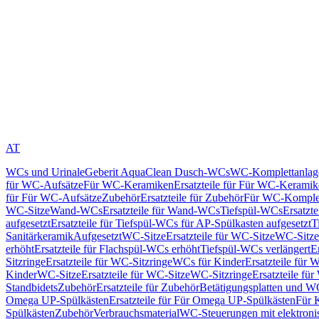
AT
WCs und Urinale
Geberit AquaClean Dusch-WCs
WC-Komplettanlag
für WC-Aufsätze
Für WC-Keramiken
Ersatzteile für Für WC-Kerami
für Für WC-Aufsätze
Zubehör
Ersatzteile für Zubehör
Für WC-Komplet
WC-Sitze
Wand-WCs
Ersatzteile für Wand-WCs
Tiefspül-WCs
Ersatzt
aufgesetzt
Ersatzteile für Tiefspül-WCs für AP-Spülkasten aufgesetzt
T
Sanitärkeramik
Aufgesetzt
WC-Sitze
Ersatzteile für WC-Sitze
WC-Sitze
erhöht
Ersatzteile für Flachspül-WCs erhöht
Tiefspül-WCs verlängert
E
Sitzringe
Ersatzteile für WC-Sitzringe
WCs für Kinder
Ersatzteile für 
Kinder
WC-Sitze
Ersatzteile für WC-Sitze
WC-Sitzringe
Ersatzteile fü
Standbidets
Zubehör
Ersatzteile für Zubehör
Betätigungsplatten und W
Omega UP-Spülkästen
Ersatzteile für Für Omega UP-Spülkästen
Für 
Spülkästen
Zubehör
Verbrauchsmaterial
WC-Steuerungen mit elektroni