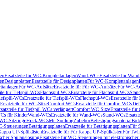
en
Ersatzteile für WC-Komplettanlagen
Wand-WCs
Ersatzteile für Wa
ken
Designplatten
Ersatzteile für Designplatten
Für WC-Komplettanlagen
tanlagen
Für WC-Aufsätze
Ersatzteile für Für WC-Aufsätze
Für WC-Au
eile für Tiefspül-WCs
Flachspül-WCs
Ersatzteile für Flachspül-WCs
Stan
iefspül-WCs
Ersatzteile für Tiefspül-WCs
Flachspül-WCs
Ersatzteile fü
Ersatzteile für WC-Sitze
Comfort WCs
Ersatzteile für Comfort WCs
Tie
rsatzteile für Tiefspül-WCs verlängert
Comfort WC-Sitze
Ersatzteile fü
WCs für Kinder
Wand-WCs
Ersatzteile für Wand-WCs
Stand-WCs
Ersatzt
r WC-Sitzringe
Hock-WCs
Mit Spülung
Zubehör
Befestigungsmaterial
Bide
C-Steuerungen
Betätigungsplatten
Ersatzteile für Betätigungsplatten
Für 
Kappa UP-Spülkästen
Ersatzteile für Für Kappa UP-Spülkästen
Für Twin
scher Spülauslösung
Ersatzteile für WC-Steuerungen mit elektronischer