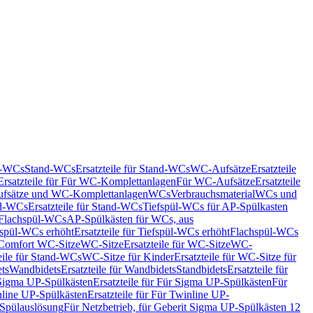
nd-WCs
Stand-WCs
Ersatzteile für Stand-WCs
WC-Aufsätze
Ersatzteile
Ersatzteile für Für WC-Komplettanlagen
Für WC-Aufsätze
Ersatzteile
fsätze und WC-Komplettanlagen
WCs
Verbrauchsmaterial
WCs und
d-WCs
Ersatzteile für Stand-WCs
Tiefspül-WCs für AP-Spülkasten
r Flachspül-WCs
AP-Spülkästen für WCs, aus
fspül-WCs erhöht
Ersatzteile für Tiefspül-WCs erhöht
Flachspül-WCs
r Comfort WC-Sitze
WC-Sitze
Ersatzteile für WC-Sitze
WC-
eile für Stand-WCs
WC-Sitze für Kinder
Ersatzteile für WC-Sitze für
ts
Wandbidets
Ersatzteile für Wandbidets
Standbidets
Ersatzteile für
Sigma UP-Spülkästen
Ersatzteile für Für Sigma UP-Spülkästen
Für
line UP-Spülkästen
Ersatzteile für Für Twinline UP-
 Spülauslösung
Für Netzbetrieb, für Geberit Sigma UP-Spülkästen 12