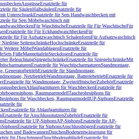
sgussbecken
Ausgüsse
Ersatzteile für
tzteile für Säulen
Halbsäulen
Ersatzteile für
mit Unterschrank
Ersatzteile für Sets Handwaschbecken mit
tzteile für Sets Möbelwaschtisch mit
 Handwaschbecken
Für Waschtische
Ersatzteile für Für Waschtische
Für
ken
Ersatzteile für Für Eckhandwaschbecken
Für
atzteile für Für Aufsatzwaschtisch Schalenform
Für Aufsatzwaschtisch
ür Niedrige Seitenschränke
Hochschränke
Ersatzteile für
für Weitere Möbel
Wandablagen
Ersatzteile für
fe
Sets Füße
Magnettafeln
Steckdosen
Ersatzteile für
ierter Beleuchtung
Spiegelschränke
Ersatzteile für Spiegelschränke
Mit
htischarmaturen
Ersatzteile für Waschtischarmaturen
Standmontage,
, Generatorbetrieb
Ersatzteile für Standmontage,
andmontage, Netzbetrieb
Wandmontage, Batteriebetrieb
Ersatzteile für
er
Ersatzteile für Wandmontage, Zweigriffmischer
Zubehör
Ersatzteile
Ausgussbecken
Ablaufgarnituren für Waschbecken
Ersatzteile für
 Rohrbogensiphons, Raumsparmodell
Tauchrohrsiphons für
rohrsiphons für Waschbecken, Raumsparmodell
UP-Siphons
Ersatzteile
satzteile für
ecken
Ersatzteile für Ablaufgarnituren für
en
Ersatzteile für Anschlussstutzen
Zubehör
Ersatzteile für
ns
Ersatzteile für UP-Siphons
AP-Siphons
Ersatzteile für AP-
n
Siphons
Ersatzteile für Siphons
Anschlussbögen
Ersatzteile für
uschen und Badewannen
Duschen
Bodenentwässerung für
behör für Duschrinnen
Duschbodenabläufe
Ersatzteile für