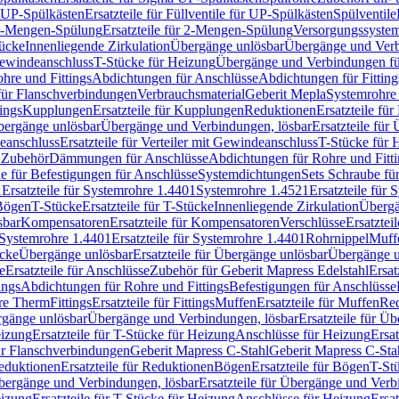
r UP-Spülkästen
Ersatzteile für Füllventile für UP-Spülkästen
Spülventile
-Mengen-Spülung
Ersatzteile für 2-Mengen-Spülung
Versorgungssyste
ücke
Innenliegende Zirkulation
Übergänge unlösbar
Übergänge und Verb
Gewindeanschluss
T-Stücke für Heizung
Übergänge und Verbindungen fü
hre und Fittings
Abdichtungen für Anschlüsse
Abdichtungen für Fitting
für Flanschverbindungen
Verbrauchsmaterial
Geberit Mepla
Systemrohr
tings
Kupplungen
Ersatzteile für Kupplungen
Reduktionen
Ersatzteile fü
Übergänge unlösbar
Übergänge und Verbindungen, lösbar
Ersatzteile fü
deanschluss
Ersatzteile für Verteiler mit Gewindeanschluss
T-Stücke für 
r Zubehör
Dämmungen für Anschlüsse
Abdichtungen für Rohre und Fitti
ile für Befestigungen für Anschlüsse
Systemdichtungen
Sets Schraube fü
1
Ersatzteile für Systemrohre 1.4401
Systemrohre 1.4521
Ersatzteile für
 Bögen
T-Stücke
Ersatzteile für T-Stücke
Innenliegende Zirkulation
Übergä
sbar
Kompensatoren
Ersatzteile für Kompensatoren
Verschlüsse
Ersatztei
Systemrohre 1.4401
Ersatzteile für Systemrohre 1.4401
Rohrnippel
Muff
ücke
Übergänge unlösbar
Ersatzteile für Übergänge unlösbar
Übergänge u
e
Ersatzteile für Anschlüsse
Zubehör für Geberit Mapress Edelstahl
Ersat
ings
Abdichtungen für Rohre und Fittings
Befestigungen für Anschlüsse
re Therm
Fittings
Ersatzteile für Fittings
Muffen
Ersatzteile für Muffen
Re
ergänge unlösbar
Übergänge und Verbindungen, lösbar
Ersatzteile für Ü
eizung
Ersatzteile für T-Stücke für Heizung
Anschlüsse für Heizung
Ersat
ür Flanschverbindungen
Geberit Mapress C-Stahl
Geberit Mapress C-Sta
eduktionen
Ersatzteile für Reduktionen
Bögen
Ersatzteile für Bögen
T-St
ergänge und Verbindungen, lösbar
Ersatzteile für Übergänge und Verb
eizung
Ersatzteile für T-Stücke für Heizung
Anschlüsse für Heizung
Ersat