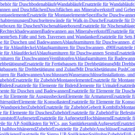
Zubehör für Duschbodenabläufe
Wandabläufe
Ersatzteile für Wandabläufe
wannen und Duschflächen
Duschflächen aus Mineralwerkstoff und Geberi
ntagelemente
Ersatzteile für Montagelemente
Spezifische Duschwanne
schabtrennungen
Duschseitenwände für Walk-in-Dusche
Ersatzteile für
lageboxen für Duschen
Nischenablageboxen
Ersatzteile für Nischenabla
ür Rechteckbadewannen
Badewannen aus Mineralwerkstoff
Ersatzteile f
mente
Sets Füße und Sets Traversen und Wandanker
Ersatzteile für Set
se für Duschen und Badewannen
Ablaufgarnituren für Duschwannen, 
ile für Ablaufdeckel
Ablaufgarnituren für Duschwannen, d90
Ersatzteil
ile für Ablaufdeckel
Ablaufgarnituren für Duschwannen Sestra
Ersatztei
rnituren für Duschwannen
Ventilstopfen
Ablaufgarnituren für Badewann
rehbetätigung
Ersatzteile für Fertigbausets für Drehbetätigung
Mit Drehbe
rtigbausets für Drehbetätigung und Zulauf
Mit Druckbetätigung PushCon
ituren für Badewannen
Anschlusssets
Wasseranschlüsse
Installations- un
ubehör
Ersatzteile für Zubehör
Montageelemente
Ersatzteile für Montag
Bidets
Ersatzteile für Elemente für Bidets
Elemente für Urinale
Ersatztei
mente für Duschen und Badewannen
Ersatzteile für Elemente für Dus
ile für Elemente für Ausgussbecken
Elemente für Armaturen
Ersatzteile 
hirrspüler
Elemente für Konsollasten
Ersatzteile für Elemente für Konso
r Wandspeicher
Zubehör
Ersatzteile für Zubehör
Geberit Kombifix
Montag
le für Elemente für Duschen
Zubehör
Ersatzteile für Zubehör
Für Befesti
unststoff
Aufgesetzt
Ersatzteile für Aufgesetzt
Hochhängend
Ersatzteile
eile für AP-Spülkästen für WCs, aus Sanitärkeramik
Aufgesetzt
Ersatztei
nd halbhochhängend
Zubehör
Ersatzteile für Zubehör
Anschlüsse
Ersatztei
pülkästen
Ersatzteile für Sigma UP-Spülkästen
Spülrohre
Zubehör
Füll- 