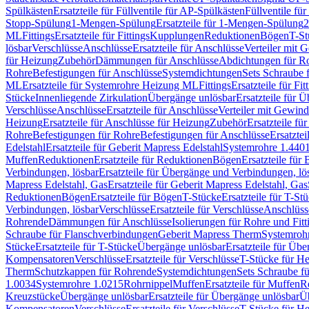
Spülkästen
Ersatzteile für Füllventile für AP-Spülkästen
Füllventile fü
Stopp-Spülung
1-Mengen-Spülung
Ersatzteile für 1-Mengen-Spülung
2
ML
Fittings
Ersatzteile für Fittings
Kupplungen
Reduktionen
Bögen
T-St
lösbar
Verschlüsse
Anschlüsse
Ersatzteile für Anschlüsse
Verteiler mit 
für Heizung
Zubehör
Dämmungen für Anschlüsse
Abdichtungen für Ro
Rohre
Befestigungen für Anschlüsse
Systemdichtungen
Sets Schraube 
ML
Ersatzteile für Systemrohre Heizung ML
Fittings
Ersatzteile für Fit
Stücke
Innenliegende Zirkulation
Übergänge unlösbar
Ersatzteile für 
Verschlüsse
Anschlüsse
Ersatzteile für Anschlüsse
Verteiler mit Gewin
Heizung
Ersatzteile für Anschlüsse für Heizung
Zubehör
Ersatzteile fü
Rohre
Befestigungen für Rohre
Befestigungen für Anschlüsse
Ersatzte
Edelstahl
Ersatzteile für Geberit Mapress Edelstahl
Systemrohre 1.440
Muffen
Reduktionen
Ersatzteile für Reduktionen
Bögen
Ersatzteile für
Verbindungen, lösbar
Ersatzteile für Übergänge und Verbindungen, lö
Mapress Edelstahl, Gas
Ersatzteile für Geberit Mapress Edelstahl, Gas
Reduktionen
Bögen
Ersatzteile für Bögen
T-Stücke
Ersatzteile für T-St
Verbindungen, lösbar
Verschlüsse
Ersatzteile für Verschlüsse
Anschlüss
Rohrende
Dämmungen für Anschlüsse
Isolierungen für Rohre und Fitt
Schraube für Flanschverbindungen
Geberit Mapress Therm
Systemroh
Stücke
Ersatzteile für T-Stücke
Übergänge unlösbar
Ersatzteile für Üb
Kompensatoren
Verschlüsse
Ersatzteile für Verschlüsse
T-Stücke für H
Therm
Schutzkappen für Rohrende
Systemdichtungen
Sets Schraube f
1.0034
Systemrohre 1.0215
Rohrnippel
Muffen
Ersatzteile für Muffen
R
Kreuzstücke
Übergänge unlösbar
Ersatzteile für Übergänge unlösbar
Üb
Kompensatoren
Verschlüsse
Ersatzteile für Verschlüsse
T-Stücke für H