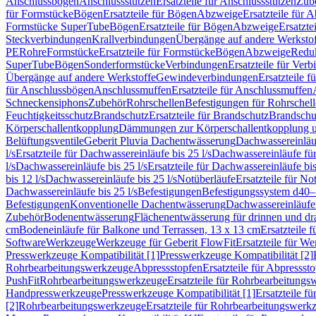
Anschlussbögen
Anschlussstutzen
Ersatzteile für Anschlussstutzen
Zub
für Formstücke
Bögen
Ersatzteile für Bögen
Abzweige
Ersatzteile für 
Formstücke SuperTube
Bögen
Ersatzteile für Bögen
Abzweige
Ersatzte
Steckverbindungen
Krallverbindungen
Übergänge auf andere Werksto
PE
Rohre
Formstücke
Ersatzteile für Formstücke
Bögen
Abzweige
Redu
SuperTube
Bögen
Sonderformstücke
Verbindungen
Ersatzteile für Ver
Übergänge auf andere Werkstoffe
Gewindeverbindungen
Ersatzteile 
für Anschlussbögen
Anschlussmuffen
Ersatzteile für Anschlussmuffen
Schneckensiphons
Zubehör
Rohrschellen
Befestigungen für Rohrschel
Feuchtigkeitsschutz
Brandschutz
Ersatzteile für Brandschutz
Brandschu
Körperschallentkopplung
Dämmungen zur Körperschallentkopplung 
Belüftungsventile
Geberit Pluvia Dachentwässerung
Dachwassereinläu
l/s
Ersatzteile für Dachwassereinläufe bis 25 l/s
Dachwassereinläufe fü
l/s
Dachwassereinläufe bis 25 l/s
Ersatzteile für Dachwassereinläufe bis
bis 12 l/s
Dachwassereinläufe bis 25 l/s
Notüberläufe
Ersatzteile für No
Dachwassereinläufe bis 25 l/s
Befestigungen
Befestigungssystem d40
Befestigungen
Konventionelle Dachentwässerung
Dachwassereinläufe
Zubehör
Bodenentwässerung
Flächenentwässerung für drinnen und d
cm
Bodeneinläufe für Balkone und Terrassen, 13 x 13 cm
Ersatzteile 
Software
Werkzeuge
Werkzeuge für Geberit FlowFit
Ersatzteile für W
Presswerkzeuge Kompatibilität [1]
Presswerkzeuge Kompatibilität [2]
Rohrbearbeitungswerkzeuge
Abpressstopfen
Ersatzteile für Abpressst
PushFit
Rohrbearbeitungswerkzeuge
Ersatzteile für Rohrbearbeitung
Handpresswerkzeuge
Presswerkzeuge Kompatibilität [1]
Ersatzteile f
[2]
Rohrbearbeitungswerkzeuge
Ersatzteile für Rohrbearbeitungswerk