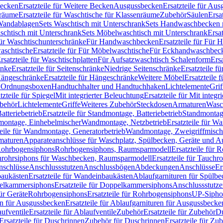
Becken
Ersatzteile für Weitere Becken
Ausgussbecken
Ersatzteile für Au
nräume
Ersatzteile für Waschtische für Klassenräume
Zubehör
Säulen
Ersa
andablagen
Sets Waschtisch mit Unterschrank
Sets Handwaschbecken 
aschtisch mit Unterschrank
Sets Möbelwaschtisch mit Unterschrank
Ersa
für Waschtischunterschränke
Für Handwaschbecken
Ersatzteile für Für
aschtische
Ersatzteile für Für Möbelwaschtische
Für Eckhandwaschbec
rsatzteile für Waschtischplatten
Für Aufsatzwaschtisch Schalenform
Ers
änke
Ersatzteile für Seitenschränke
Niedrige Seitenschränke
Ersatzteile f
ängeschränke
Ersatzteile für Hängeschränke
Weitere Möbel
Ersatzteile 
d Ordnungsboxen
Handtuchhalter und Handtuchhaken
Lichtelemente
Grif
tzteile für Spiegel
Mit integrierter Beleuchtung
Ersatzteile für Mit integr
behör
Lichtelemente
Griffe
Weiteres Zubehör
Steckdosen
Armaturen
Wasc
tteriebetrieb
Ersatzteile für Standmontage, Batteriebetrieb
Standmontage
dmontage, Einhebelmischer
Wandmontage, Netzbetrieb
Ersatzteile für W
teile für Wandmontage, Generatorbetrieb
Wandmontage, Zweigriffmisch
rmaturen
Apparateanschlüsse für Waschplatz, Spülbecken, Geräte und 
 Rohrbogensiphons
Rohrbogensiphons, Raumsparmodell
Ersatzteile für
rohrsiphons für Waschbecken, Raumsparmodell
Ersatzteile für Tauch
nschlüsse
Anschlussstutzen
Anschlussbögen
Abdeckungen
Anschlüsse
Er
aukästen
Ersatzteile für Wandeinbaukästen
Ablaufgarnituren für Spülb
elkammersiphons
Ersatzteile für Doppelkammersiphons
Anschlussstutz
für Geräte
Rohrbogensiphons
Ersatzteile für Rohrbogensiphons
UP-Sipho
en für Ausgussbecken
Ersatzteile für Ablaufgarnituren für Ausgussbecke
ufventile
Ersatzteile für Ablaufventile
Zubehör
Ersatzteile für Zubehör
D
Ersatzteile für Duschrinnen
Zubehör für Duschrinnen
Ersatzteile für Zu