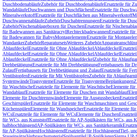
Duschbodenabläufe
Zubehör für Duschbodenabläufe
Ersatzteile für 
Wandabläufe
Duschwannen und Duschflächen
Ersatzteile für Dusch
Mineralwerkstoff
Ersatzteile für Duschflächen aus Mineralwerkstoff
Mo
Duschwannenabläufe
Zubehör
Duschabtrennungen
Ersatzteile für Du
Zubehör
Nischenablageboxen für Duschen
Ersatzteile für Nischenab
für Badewannen aus Sanitäracryl
Rechteckbadewannen
Ersatzteile f
für Badewannen für Babys
Montagelemente
Ersatzteile für Montagele
Wandanker
Zubehör
Reparatursets
Weiteres Zubehör
Apparateanschlüs
Ablaufdeckel
Ersatzteile für Ohne Ablaufdeckel
Ablaufdeckel
Ersatzte
Ablaufdeckel
Ersatzteile für Ohne Ablaufdeckel
Ablaufdeckel
Ersatzte
Ablaufdeckel
Ersatzteile für Ohne Ablaufdeckel
Zubehör für Ablaufga
Drehbetätigung
Ersatzteile für Mit Drehbetätigung
Fertigbausets für D
Zulauf
Fertigbausets für Drehbetätigung und Zulauf
Ersatzteile für Fe
Ventilstopfen
Ersatzteile für Mit Ventilstopfen
Zubehör für Ablaufgarn
Systemwände
Tragsysteme
Ersatzteile für Tragsysteme
Beplankungen
Z
für Waschtische
Ersatzteile für Elemente für Waschtische
Elemente für 
Wandablauf
Ersatzteile für Elemente für Duschen mit Wandablauf
Ele
Elemente für Duschtrennwände
Elemente für Ausgussbecken
Ersatzte
Geschirrspüler
Ersatzteile für Elemente für Waschmaschinen und Gesc
Küchenspülen
Elemente für Wandspeicher
Ersatzteile für Elemente fü
WCs
Ersatzteile für Elemente für WCs
Elemente für Duschen
Ersatztei
für WCs, aus Kunststoff
Ersatzteile für AP-Spülkästen für WCs, aus K
halbhochhängend
AP-Spülkästen für WCs, aus Sanitärkeramik
Ersatzt
für AP-Spülkästen
Hochhängend
Ersatzteile für Hochhängend
Tief- u
Staueinsätze
Verbrauchsmaterial
Spülventile
UP-Spülkästen
Sigma UP-S