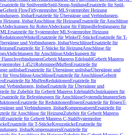
Ersatzteile für Spülventile
Spül-Stopp-Spülung
Ersatzteile für Spül-
me
Geberit FlowFit
Systemrohre ML
Systemrohre Heizung
indungen, lösbar
Ersatzteile für Übergänge und Verbindungen,
r Heizung, lösbar
Anschlüsse für Heizung
Ersatzteile für Anschlüsse
s
Abdeckungen für Rohre
Abdeckung für Fittings
Befestigungen für
e ML
Ersatzteile für Systemrohre ML
Systemrohre Heizung
r Reduktionen
Winkel
Ersatzteile für Winkel
T-Stücke
Ersatzteile für T-
r Übergänge und Verbindungen, lösbar
Verschlüsse
Ersatzteile für
Heizung
Ersatzteile für T-Stücke für Heizung
Anschlüsse für
ngs
Abdichtungen für Anschlüsse
Abdeckungen für
r Flanschverbindungen
Geberit Mapress Edelstahl
Geberit Mapress
 Systemrohre 1.4521
Rohrnippel
Muffen
Ersatzteile für
nge unlösbar
Ersatzteile für Übergänge unlösbar
Übergänge und
le für Verschlüsse
Anschlüsse
Ersatzteile für Anschlüsse
Geberit
en
Ersatzteile für Muffen
Reduktionen
Ersatzteile für
nd Verbindungen, lösbar
Ersatzteile für Übergänge und
zteile für Zubehör für Geberit Mapress Edelstahl
Schutzkappen für
Ersatzteile für Befestigungen für Anschlüsse
Systemdichtungen
Sets
duktionen
Ersatzteile für Reduktionen
Bögen
Ersatzteile für Bögen
T-
bergänge und Verbindungen, lösbar
Kompensatoren
Ersatzteile für
zteile für Anschlüsse für Heizung
Zubehör für Geberit Mapress
hl
Ersatzteile für Geberit Mapress C-Stahl
Systemrohre
ücke
Ersatzteile für T-Stücke
Kreuzstücke
Ersatzteile für
indungen, lösbar
Kompensatoren
Ersatzteile für
zteile für Anschlüsse für Heizung
Zubehör für Geberit Mapress C-