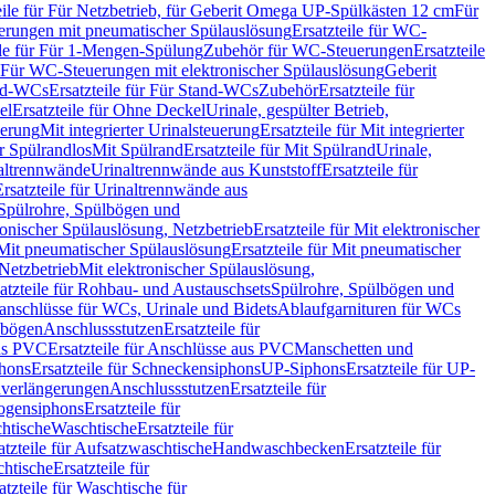
eile für Für Netzbetrieb, für Geberit Omega UP-Spülkästen 12 cm
Für
rungen mit pneumatischer Spülauslösung
Ersatzteile für WC-
ile für Für 1-Mengen-Spülung
Zubehör für WC-Steuerungen
Ersatzteile
ür Für WC-Steuerungen mit elektronischer Spülauslösung
Geberit
nd-WCs
Ersatzteile für Für Stand-WCs
Zubehör
Ersatzteile für
el
Ersatzteile für Ohne Deckel
Urinale, gespülter Betrieb,
uerung
Mit integrierter Urinalsteuerung
Ersatzteile für Mit integrierter
ür Spülrandlos
Mit Spülrand
Ersatzteile für Mit Spülrand
Urinale,
naltrennwände
Urinaltrennwände aus Kunststoff
Ersatzteile für
Ersatzteile für Urinaltrennwände aus
r Spülrohre, Spülbögen und
ronischer Spülauslösung, Netzbetrieb
Ersatzteile für Mit elektronischer
Mit pneumatischer Spülauslösung
Ersatzteile für Mit pneumatischer
 Netzbetrieb
Mit elektronischer Spülauslösung,
atzteile für Rohbau- und Austauschsets
Spülrohre, Spülbögen und
anschlüsse für WCs, Urinale und Bidets
Ablaufgarnituren für WCs
ssbögen
Anschlussstutzen
Ersatzteile für
us PVC
Ersatzteile für Anschlüsse aus PVC
Manschetten und
hons
Ersatzteile für Schneckensiphons
UP-Siphons
Ersatzteile für UP-
enverlängerungen
Anschlussstutzen
Ersatzteile für
ogensiphons
Ersatzteile für
htische
Waschtische
Ersatzteile für
atzteile für Aufsatzwaschtische
Handwaschbecken
Ersatzteile für
htische
Ersatzteile für
atzteile für Waschtische für