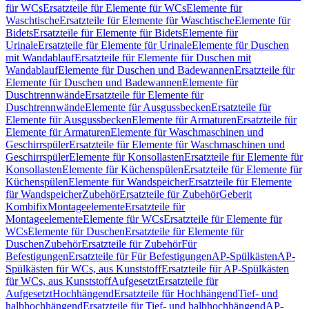
für WCs
Ersatzteile für Elemente für WCs
Elemente für
Waschtische
Ersatzteile für Elemente für Waschtische
Elemente für
Bidets
Ersatzteile für Elemente für Bidets
Elemente für
Urinale
Ersatzteile für Elemente für Urinale
Elemente für Duschen
mit Wandablauf
Ersatzteile für Elemente für Duschen mit
Wandablauf
Elemente für Duschen und Badewannen
Ersatzteile für
Elemente für Duschen und Badewannen
Elemente für
Duschtrennwände
Ersatzteile für Elemente für
Duschtrennwände
Elemente für Ausgussbecken
Ersatzteile für
Elemente für Ausgussbecken
Elemente für Armaturen
Ersatzteile für
Elemente für Armaturen
Elemente für Waschmaschinen und
Geschirrspüler
Ersatzteile für Elemente für Waschmaschinen und
Geschirrspüler
Elemente für Konsollasten
Ersatzteile für Elemente für
Konsollasten
Elemente für Küchenspülen
Ersatzteile für Elemente für
Küchenspülen
Elemente für Wandspeicher
Ersatzteile für Elemente
für Wandspeicher
Zubehör
Ersatzteile für Zubehör
Geberit
Kombifix
Montageelemente
Ersatzteile für
Montageelemente
Elemente für WCs
Ersatzteile für Elemente für
WCs
Elemente für Duschen
Ersatzteile für Elemente für
Duschen
Zubehör
Ersatzteile für Zubehör
Für
Befestigungen
Ersatzteile für Für Befestigungen
AP-Spülkästen
AP-
Spülkästen für WCs, aus Kunststoff
Ersatzteile für AP-Spülkästen
für WCs, aus Kunststoff
Aufgesetzt
Ersatzteile für
Aufgesetzt
Hochhängend
Ersatzteile für Hochhängend
Tief- und
halbhochhängend
Ersatzteile für Tief- und halbhochhängend
AP-