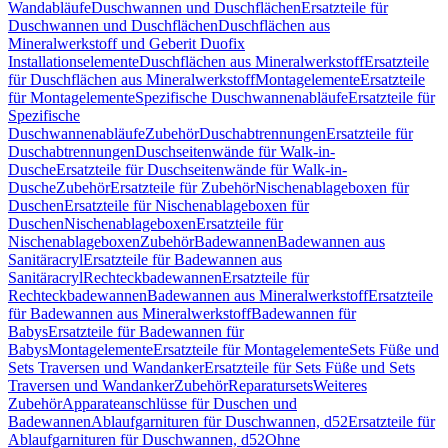
Wandabläufe
Duschwannen und Duschflächen
Ersatzteile für
Duschwannen und Duschflächen
Duschflächen aus
Mineralwerkstoff und Geberit Duofix
Installationselemente
Duschflächen aus Mineralwerkstoff
Ersatzteile
für Duschflächen aus Mineralwerkstoff
Montagelemente
Ersatzteile
für Montagelemente
Spezifische Duschwannenabläufe
Ersatzteile für
Spezifische
Duschwannenabläufe
Zubehör
Duschabtrennungen
Ersatzteile für
Duschabtrennungen
Duschseitenwände für Walk-in-
Dusche
Ersatzteile für Duschseitenwände für Walk-in-
Dusche
Zubehör
Ersatzteile für Zubehör
Nischenablageboxen für
Duschen
Ersatzteile für Nischenablageboxen für
Duschen
Nischenablageboxen
Ersatzteile für
Nischenablageboxen
Zubehör
Badewannen
Badewannen aus
Sanitäracryl
Ersatzteile für Badewannen aus
Sanitäracryl
Rechteckbadewannen
Ersatzteile für
Rechteckbadewannen
Badewannen aus Mineralwerkstoff
Ersatzteile
für Badewannen aus Mineralwerkstoff
Badewannen für
Babys
Ersatzteile für Badewannen für
Babys
Montagelemente
Ersatzteile für Montagelemente
Sets Füße und
Sets Traversen und Wandanker
Ersatzteile für Sets Füße und Sets
Traversen und Wandanker
Zubehör
Reparatursets
Weiteres
Zubehör
Apparateanschlüsse für Duschen und
Badewannen
Ablaufgarnituren für Duschwannen, d52
Ersatzteile für
Ablaufgarnituren für Duschwannen, d52
Ohne