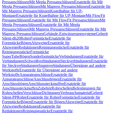
Pressanschlüssen
Mit Mepla Pressanschlüssen
Ersatzteile für Mit
Mepla Pressanschlüssen
Mit Mapress Pressanschlüssen
Ersatzteile für
Mit Mapress Pressanschlüssen
Kugelhähne für UP-
Montage
Ersatzteile für Kugelhähne für UP-Montage
Mit FlowFit
Pressanschlüssen
Ersatzteile für Mit FlowFit Pressanschlüssen
Mit
Mepla Pressanschlüssen
Ersatzteile für Mit Mepla
Pressanschlüssen
Mit Mapress Pressanschlüssen
Ersatzteile für Mit
Mapress Pressanschlüssen
Gebäude-Entwässerungssysteme
Geberit
Silent-db20
Rohre
Formstücke
Ersatzteile für
Formstücke
Bögen
Abzweige
Ersatzteile für
Abzweige
Reduktionen
Reinigungsstücke
Ersatzteile für
Reinigungsstücke
Formstücke
SuperTube
Bögen
Sonderformstücke
Verbindungen
Ersatzteile für
Verbindungen
Schweißverbindungen
Steckverbindungen
Ersatzteile
für Steckverbindungen
Spannverbindungen
Übergänge auf andere
Werkstoffe
Ersatzteile für Übergänge auf andere
Werkstoffe
Apparateanschlüsse
Ersatzteile für
Apparateanschlüsse
Anschlussbögen
Ersatzteile für
Anschlussbögen
Anschlusssteckmuffen
Ersatzteile für
Anschlusssteckmuffen
Zubehör
Rohrschellen
Befestigungen für
Rohrschellen
Verschlüsse
Dichtungen
Verbrauchsmaterial
Geberit
Silent-PP
Rohre
Ersatzteile für Rohre
Formstücke
Ersatzteile für
Formstücke
Bögen
Ersatzteile für Bögen
Abzweige
Ersatzteile für
Abzweige
Reduktionen
Ersatzteile für
Reduktionen
Reinigungsstücke
Ersatzteile für