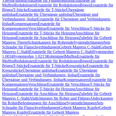
Therm
Fittings
Ersatzteile für Fittings
Muffen
Ersatzteile für
Muffen
Reduktionen
Ersatzteile für Reduktionen
Bögen
Ersatzteile für
Bögen
T-Stücke
Ersatzteile für T-Stücke
Übergänge
unlösbar
Ersatzteile für Übergänge unlösbar
Übergänge und
Verbindungen, lösbar
Ersatzteile für Übergänge und Verbindungen,
lösbar
Kompensatoren
Ersatzteile für
Kompensatoren
Verschlüsse
Ersatzteile für Verschlüsse
T-Stücke für
Heizung
Ersatzteile für T-Stücke für Heizung
Anschlüsse für
Heizung
Ersatzteile für Anschlüsse für Heizung
Zubehör für Geberit
Mapress Therm
Schutzkappen für Rohrende
Systemdichtungen
Sets
Schraube für Flanschverbindungen
Geberit Mapress C-Stahl
Geberit
Mapress C-Stahl
Ersatzteile für Geberit Mapress C-Stahl
Systemrohre
1.0034
Systemrohre 1.0215
Rohrnippel
Muffen
Ersatzteile für
Muffen
Reduktionen
Ersatzteile für Reduktionen
Bögen
Ersatzteile für
Bögen
T-Stücke
Ersatzteile für T-Stücke
Kreuzstücke
Ersatzteile für
Kreuzstücke
Übergänge unlösbar
Ersatzteile für Übergänge
unlösbar
Übergänge und Verbindungen, lösbar
Ersatzteile für
Übergänge und Verbindungen, lösbar
Kompensatoren
Ersatzteile für
Kompensatoren
Verschlüsse
Ersatzteile für Verschlüsse
T-Stücke für
Heizung
Ersatzteile für T-Stücke für Heizung
Anschlüsse für
Heizung
Ersatzteile für Anschlüsse für Heizung
Zubehör für Geberit
Mapress C-Stahl
Abdichtungen für Rohre und Fittings
Abdeckungen
für Rohre
Befestigungen für Anschlüsse
Systemdichtungen
Sets
Schraube für Flanschverbindungen
Geberit Mapress Kupfer
Geberit
Mapress Kupfer
Ersatzteile für Geberit Mapress