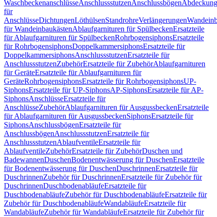
Waschbeckenanschlüsse
Anschlussstutzen
Anschlussbögen
Abdeckung
für
Anschlüsse
Dichtungen
Löthülsen
Standrohre
Verlängerungen
Wandeinb
für Wandeinbaukästen
Ablaufgarnituren für Spülbecken
Ersatzteile
für Ablaufgarnituren für Spülbecken
Rohrbogensiphons
Ersatzteile
für Rohrbogensiphons
Doppelkammersiphons
Ersatzteile für
Doppelkammersiphons
Anschlussstutzen
Ersatzteile für
Anschlussstutzen
Zubehör
Ersatzteile für Zubehör
Ablaufgarnituren
für Geräte
Ersatzteile für Ablaufgarnituren für
Geräte
Rohrbogensiphons
Ersatzteile für Rohrbogensiphons
UP-
Siphons
Ersatzteile für UP-Siphons
AP-Siphons
Ersatzteile für AP-
Siphons
Anschlüsse
Ersatzteile für
Anschlüsse
Zubehör
Ablaufgarnituren für Ausgussbecken
Ersatzteile
für Ablaufgarnituren für Ausgussbecken
Siphons
Ersatzteile für
Siphons
Anschlussbögen
Ersatzteile für
Anschlussbögen
Anschlussstutzen
Ersatzteile für
Anschlussstutzen
Ablaufventile
Ersatzteile für
Ablaufventile
Zubehör
Ersatzteile für Zubehör
Duschen und
Badewannen
Duschen
Bodenentwässerung für Duschen
Ersatzteile
für Bodenentwässerung für Duschen
Duschrinnen
Ersatzteile für
Duschrinnen
Zubehör für Duschrinnen
Ersatzteile für Zubehör für
Duschrinnen
Duschbodenabläufe
Ersatzteile für
Duschbodenabläufe
Zubehör für Duschbodenabläufe
Ersatzteile für
Zubehör für Duschbodenabläufe
Wandabläufe
Ersatzteile für
Wandabläufe
Zubehör für Wandabläufe
Ersatzteile für Zubehör für