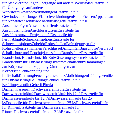
für Steckverbindungen
Übergänge auf andere Werkstoffe
Ersatzteile
für Übergänge auf andere
Werkstoffe
Gewindeverbindungen
Ersatzteile für
Gewindeverbindungen
Flanschverbindungen
Bundbüchsen
Apparatean
für Apparateanschlüsse
Anschlussbögen
Ersatzteile für
Anschlussbögen
Anschlussmuffen
Ersatzteile für
Anschlussmuffen
Anschlussstutzen
Ersatzteile für
Anschlussstutzen
Fertigabläufe
Ersatzteile für
Fertigabläufe
Schneckensiphons
Ersatzteile für
Schneckensiphons
Zubehör
Rohrschellen
Befestigungen für
Rohrschellen
Tragschalen
Verschlüsse
Dichtungen
Bauschutze
Verbrauc
Schallschutz und Feuchtigkeitsschutz
Brandschutz
Ersatzteile für
Brandschutz
Brandschutz für Entwässerungssysteme
Ersatzteile für
Brandschutz für Entwässerungssysteme
Schallschutz
Dämmungen
zur Körperschallentkopplung
Dämmungen zur
Körperschallentkopplung und
Luftschalldämmung
Feuchtigkeitsschutz
Abdichtungen
Lüftungsventile
für Entwässerung
Belüftungsventile
Ersatzteile für
Belüftungsventile
Geberit Pluvia
Dachentwässerung
Dachwassereinläufe
Ersatzteile für
Dachwassereinläufe
Dachwassereinläufe bis 12 l/s
Ersatzteile für
Dachwassereinläufe bis 12 l/s
Dachwassereinläufe bis 25
l/s
Ersatzteile für Dachwassereinläufe bis 25 l/s
Dachwassereinläufe
für Rinnen
Ersatzteile für Dachwassereinläufe für
Rinnen
Dachwassereinläufe bis 12 l/s
Ersatzteile für