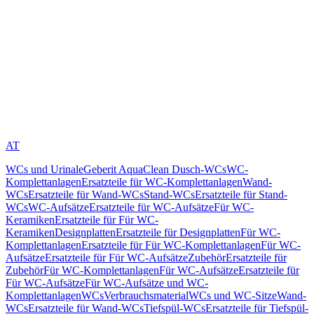
AT
WCs und Urinale
Geberit AquaClean Dusch-WCs
WC-
Komplettanlagen
Ersatzteile für WC-Komplettanlagen
Wand-
WCs
Ersatzteile für Wand-WCs
Stand-WCs
Ersatzteile für Stand-
WCs
WC-Aufsätze
Ersatzteile für WC-Aufsätze
Für WC-
Keramiken
Ersatzteile für Für WC-
Keramiken
Designplatten
Ersatzteile für Designplatten
Für WC-
Komplettanlagen
Ersatzteile für Für WC-Komplettanlagen
Für WC-
Aufsätze
Ersatzteile für Für WC-Aufsätze
Zubehör
Ersatzteile für
Zubehör
Für WC-Komplettanlagen
Für WC-Aufsätze
Ersatzteile für
Für WC-Aufsätze
Für WC-Aufsätze und WC-
Komplettanlagen
WCs
Verbrauchsmaterial
WCs und WC-Sitze
Wand-
WCs
Ersatzteile für Wand-WCs
Tiefspül-WCs
Ersatzteile für Tiefspül-