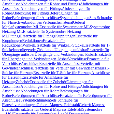
Anschlüsse
Abdichtungen für Rohre und Fittings
Abdichtungen für
Anschlüsse
Abdichtungen für Fittings
Abdeckungen für
Rohre
Abdeckung für Fittings
Befestigungen für
Rohre
Befestigungen für Anschlüsse
Systemdichtungen
Sets Schraube
für Flanschverbindungen
Verbrauchsmaterial
Geberit
Mepla
Systemrohre ML
Ersatzteile für Systemrohre ML
Systemrohre
Heizung ML
Ersatzteile für Systemrohre Heizung
ML
Fittings
Ersatzteile für Fittings
Kupplungen
Ersatzteile für
Kupplungen
Reduktionen
Ersatzteile für
Reduktionen
Winkel
Ersatzteile für Winkel
T-Stücke
Ersatzteile für T-
Stücke
Innenliegende Zirkulation
Übergänge unlösbar
Ersatzteile für
Übergänge unlösbar
Übergänge und Verbindungen, lösbar
Ersatzteile
für Übergänge und Verbindungen, lösbar
Verschlüsse
Ersatzteile für
Verschlüsse
Anschlüsse
Ersatzteile für Anschlüsse
Verteiler mit
Gewindeanschluss
Ersatzteile für Verteiler mit Gewindeanschluss
T-
Stücke für Heizung
Ersatzteile für T-Stücke für Heizung
Anschlüsse
für Heizung
Ersatzteile für Anschlüsse für
Heizung
Zubehör
Ersatzteile für Zubehör
Dämmungen für
Anschlüsse
Abdichtungen für Rohre und Fittings
Abdichtungen für
Anschlüsse
Abdeckungen für Rohre
Befestigungen für
Rohre
Befestigungen für Anschlüsse
Ersatzteile für Befestigungen für
Anschlüsse
Systemdichtungen
Sets Schraube für
Flanschverbindungen
Geberit Mapress Edelstahl
Geberit Mapress
Edelstahl
Ersatzteile für Geberit Mapress Edelstahl
Systemrohre
1.4401
Ersatzteile für Systemrohre 1.4401
Systemrohre