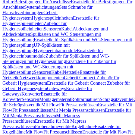
Rohre
Befestigungen für Anschlüsse
Ersatzteile für Befestigungen für
Anschlüsse
Systemdichtungen
Sets Schraube für
Flanschverbindungen
Geberit
Hygienesystem
Hygienespüleinheiten
Ersatzteile für
Hygienespüleinheiten
Zubehör für
Hygienespüleinheiten
Sensoren
Kabel
Abdeckungen und
Abdeckplatten
Spülkästen und WC-Steuerungen mit
Hygienespülung
Ersatzteile für Spülkästen und WC-Steuerungen mit
Hygienespülung
UP-Spülkästen mit
Hygienespülung
Hygieneeinbaumodule
Ersatzteile für
Hygieneeinbaumodule
Zubehör für Spülkästen und WC-
Steuerungen mit Hygienespülung
Ersatzteile für Zubehör für
Spülkästen und WC-Steuerungen mit
Hygienespülung
Sensoren
Kabel
Netzteile
Ersatzteile für
Netzteile
Netzwerkkomponenten
Geberit Connect Zubehör für
Geberit Hygienesystem
Ersatzteile für Geberit Connect Zubehör für
Geberit Hygienesystem
Gateways
Ersatzteile für
Gateways
Konverter
Ersatzteile für
Konverter
Sensoren
Montagematerial
Rohrarmaturen
Schrägsitzventile
E
für Schrägsitzventile
Mit FlowFit Pressanschlüssen
Ersatzteile für Mit
FlowFit Pressanschlüssen
Mit Mepla Pressanschlüssen
Ersatzteile für
Mit Mepla Pressanschlüssen
Mit Mapress
Pressanschlüssen
Ersatzteile für Mit Mapress
Pressanschlüssen
Probenahmeventile
Kugelhähne
Ersatzteile für
Kugelhähne
Mit FlowFit Pressanschlüssen
Ersatzteile für Mit FlowFit