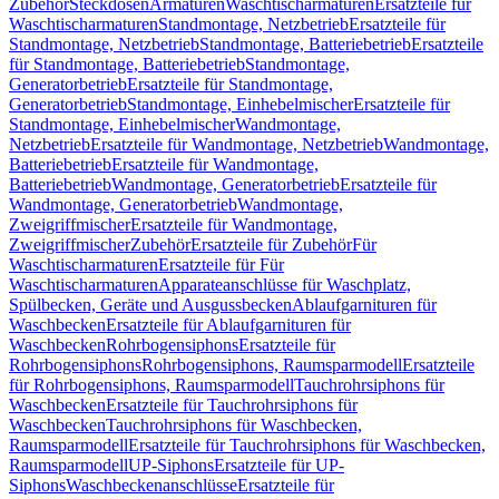
Zubehör
Steckdosen
Armaturen
Waschtischarmaturen
Ersatzteile für
Waschtischarmaturen
Standmontage, Netzbetrieb
Ersatzteile für
Standmontage, Netzbetrieb
Standmontage, Batteriebetrieb
Ersatzteile
für Standmontage, Batteriebetrieb
Standmontage,
Generatorbetrieb
Ersatzteile für Standmontage,
Generatorbetrieb
Standmontage, Einhebelmischer
Ersatzteile für
Standmontage, Einhebelmischer
Wandmontage,
Netzbetrieb
Ersatzteile für Wandmontage, Netzbetrieb
Wandmontage,
Batteriebetrieb
Ersatzteile für Wandmontage,
Batteriebetrieb
Wandmontage, Generatorbetrieb
Ersatzteile für
Wandmontage, Generatorbetrieb
Wandmontage,
Zweigriffmischer
Ersatzteile für Wandmontage,
Zweigriffmischer
Zubehör
Ersatzteile für Zubehör
Für
Waschtischarmaturen
Ersatzteile für Für
Waschtischarmaturen
Apparateanschlüsse für Waschplatz,
Spülbecken, Geräte und Ausgussbecken
Ablaufgarnituren für
Waschbecken
Ersatzteile für Ablaufgarnituren für
Waschbecken
Rohrbogensiphons
Ersatzteile für
Rohrbogensiphons
Rohrbogensiphons, Raumsparmodell
Ersatzteile
für Rohrbogensiphons, Raumsparmodell
Tauchrohrsiphons für
Waschbecken
Ersatzteile für Tauchrohrsiphons für
Waschbecken
Tauchrohrsiphons für Waschbecken,
Raumsparmodell
Ersatzteile für Tauchrohrsiphons für Waschbecken,
Raumsparmodell
UP-Siphons
Ersatzteile für UP-
Siphons
Waschbeckenanschlüsse
Ersatzteile für