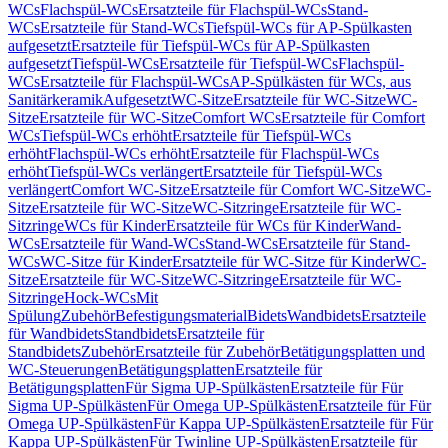
WCs
Flachspül-WCs
Ersatzteile für Flachspül-WCs
Stand-
WCs
Ersatzteile für Stand-WCs
Tiefspül-WCs für AP-Spülkasten
aufgesetzt
Ersatzteile für Tiefspül-WCs für AP-Spülkasten
aufgesetzt
Tiefspül-WCs
Ersatzteile für Tiefspül-WCs
Flachspül-
WCs
Ersatzteile für Flachspül-WCs
AP-Spülkästen für WCs, aus
Sanitärkeramik
Aufgesetzt
WC-Sitze
Ersatzteile für WC-Sitze
WC-
Sitze
Ersatzteile für WC-Sitze
Comfort WCs
Ersatzteile für Comfort
WCs
Tiefspül-WCs erhöht
Ersatzteile für Tiefspül-WCs
erhöht
Flachspül-WCs erhöht
Ersatzteile für Flachspül-WCs
erhöht
Tiefspül-WCs verlängert
Ersatzteile für Tiefspül-WCs
verlängert
Comfort WC-Sitze
Ersatzteile für Comfort WC-Sitze
WC-
Sitze
Ersatzteile für WC-Sitze
WC-Sitzringe
Ersatzteile für WC-
Sitzringe
WCs für Kinder
Ersatzteile für WCs für Kinder
Wand-
WCs
Ersatzteile für Wand-WCs
Stand-WCs
Ersatzteile für Stand-
WCs
WC-Sitze für Kinder
Ersatzteile für WC-Sitze für Kinder
WC-
Sitze
Ersatzteile für WC-Sitze
WC-Sitzringe
Ersatzteile für WC-
Sitzringe
Hock-WCs
Mit
Spülung
Zubehör
Befestigungsmaterial
Bidets
Wandbidets
Ersatzteile
für Wandbidets
Standbidets
Ersatzteile für
Standbidets
Zubehör
Ersatzteile für Zubehör
Betätigungsplatten und
WC-Steuerungen
Betätigungsplatten
Ersatzteile für
Betätigungsplatten
Für Sigma UP-Spülkästen
Ersatzteile für Für
Sigma UP-Spülkästen
Für Omega UP-Spülkästen
Ersatzteile für Für
Omega UP-Spülkästen
Für Kappa UP-Spülkästen
Ersatzteile für Für
Kappa UP-Spülkästen
Für Twinline UP-Spülkästen
Ersatzteile für