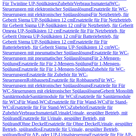
Für Twinline UP-Spülkästen
Zubehör
Verbrauchsmaterial
WC-
Steuerungen mit elektronischer Spülauslösung
Ersatzteile für WC-
Steuerungen mit elektronischer Spülauslösung
Für Netzbetrieb, für
Geberit Sigma UP-Spülkästen 12 cm
Ersatzteile für Für Netzbetrieb,
für Geberit Sigma UP-Spülkästen 12 cm
Für Netzbetrieb, für Geberit
Omega UP-Spülkästen 12 cm
Ersatzteile für Für Netzbetrieb, für
Geberit Omega UP-Spülkästen 12 cm
Für Batteriebetrieb, für
Geberit Sigma UP-Spülkästen 12 cm
Ersatzteile für Für
Batteriebetrieb, für Geberit Sigma UP-Spülkästen 12 cm
WC-
Steuerungen mit pneumatischer Spülauslösung
Ersatzteile für WC-
Steuerungen mit pneumatischer Spülauslösung
Für 2-Mengen-
Spülung
Ersatzteile für Für 2-Mengen-Spülung
Für 1-Mengen-
Spülung
Ersatzteile für Für 1-Mengen-Spülung
Zubehör für WC-
Steuerungen
Ersatzteile für Zubehör für WC-
Steuerungen
Rohbausets
Ersatzteile für Rohbausets
Für WC-
Steuerungen mit elektronischer Spülauslösung
Ersatzteile für Für
WC-Steuerungen mit elektronischer Spülauslösung
Geberit Monolith
Sanitärmodule
Sanitärmodule für WCs
Ersatzteile für Sanitärmodule
für WCs
Für Wand-WCs
Ersatzteile für Für Wand-WCs
Für Stand-
WCs
Ersatzteile für Für Stand-WCs
Zubehör
Ersatzteile für
Zubehör
Verbrauchsmaterial
Urinale
Urinale, gespülter Betrieb, mit
Spülrand
Ersatzteile für Urinale, gespülter Betrieb, mit
Spülrand
Ohne Deckel
Ersatzteile für Ohne Deckel
Urinale, gespülter
Betrieb, spülrandlos
Ersatzteile für Urinale, gespülter Betrieb,
spülrandlos
Für AP- oder UP-Urinalsteuerung
Ersatzteile für Für AP-