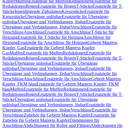
Kupfer
Muffen
Ersatzteile für Muffen
Reduktionen
Ersatzteile für
Reduktionen
Bögen
Ersatzteile für Bögen
T-Stücke
Ersatzteile für T-
Stücke
Innenliegende Zirkulation
Kreuzstücke
Ersatzteile für
Kreuzstücke
Übergänge unlösbar
Ersatzteile für Übergänge
unlösbar
Übergänge und Verbindungen, lösbar
Ersatzteile für
Übergänge und Verbindungen, lösbar
Verschlüsse
Ersatzteile für
Verschlüsse
Anschlüsse
Ersatzteile für Anschlüsse
T-Stücke für
Heizung
Ersatzteile für T-Stücke für Heizung
Anschlüsse für
Heizung
Ersatzteile für Anschlüsse für Heizung
Geberit Mapress
Kupfer, Gas
Ersatzteile für Geberit Mapress Kupfer,
Gas
Muffen
Ersatzteile für Muffen
Reduktionen
Ersatzteile für
Reduktionen
Bögen
Ersatzteile für Bögen
T-Stücke
Ersatzteile für T-
Stücke
Übergänge unlösbar
Ersatzteile für Übergänge
unlösbar
Übergänge und Verbindungen, lösbar
Ersatzteile für
Übergänge und Verbindungen, lösbar
Verschlüsse
Ersatzteile für
Verschlüsse
Anschlüsse
Ersatzteile für Anschlüsse
Geberit Mapress
Kupfer, FKM blau
Ersatzteile für Geberit Mapress Kupfer, FKM
blau
Muffen
Ersatzteile für Muffen
Reduktionen
Ersatzteile für
Reduktionen
Bögen
Ersatzteile für Bögen
T-Stücke
Ersatzteile für T-
Stücke
Übergänge unlösbar
Ersatzteile für Übergänge
unlösbar
Übergänge und Verbindungen, lösbar
Ersatzteile für
Übergänge und Verbindungen, lösbar
Verschlüsse
Ersatzteile für
Verschlüsse
Zubehör für Geberit Mapress Kupfer
Ersatzteile für
Zubehör für Geberit Mapress Kupfer
Dämmungen für
Anschlüsse
Abdichtungen für Rohre und Fittings
Abdeckungen für