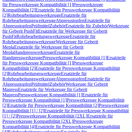
für Presswerkzeuge Kompatibilität [1]
Presswerkzeuge
Kompatibilität [2]
Ersatzteile für Presswerkzeuge Kompatibilität
[2]
Rohrbearbeitungswerkzeuge
Ersatzteile für
Rohrbearbeitungswerkzeuge
Abpressstopfen
Ersatzteile für
Abpressstopfen
Prüfmittel
Zubehör
Ersatzteile für Zubehör
Werkzeuge
für Geberit PushFit
Ersatzteile für Werkzeuge für Geberit
PushFit
Rohrbearbeitungswerkzeuge
Ersatzteile für
Rohrbearbeitungswerkzeuge
Werkzeuge für Geberit
Mepla
Ersatzteile für Werkzeuge für Geberit
Mepla
Handpresswerkzeuge
Ersatzteile für
Handpresswerkzeuge
Presswerkzeuge Kompatibilität [1]
Ersatzteile
für Presswerkzeuge Kompatibilität [1]
Presswerkzeuge
Kompatibilität [2]
Ersatzteile für Presswerkzeuge Kompatibilität
[2]
Rohrbearbeitungswerkzeuge
Ersatzteile für
Rohrbearbeitungswerkzeuge
Abpressstopfen
Ersatzteile für
Abpressstopfen
Prüfmittel
Zubehör
Werkzeuge für Geberit
Mapress
Ersatzteile für Werkzeuge für Geberit
Mapress
Presswerkzeuge Kompatibilität [1]
Ersatzteile für
Presswerkzeuge Kompatibilität [1]
Presswerkzeuge Kompatibilität
[2]
Ersatzteile für Presswerkzeuge Kompatibilität [2]
Presswerkzeuge
Kompatibilität [1] / [2]
Ersatzteile für Presswerkzeuge Kompatibilität
[1] / [2]
Presswerkzeuge Kompatibilität [2XL]
Ersatzteile für
Presswerkzeuge Kompatibilität [2XL]
Presswerkzeuge
Kompatibilität [4]
Ersatzteile für Presswerkzeuge Kompatibilität
[4]
Rohrbearbeitungswerkzeuge
Ersatzteile für