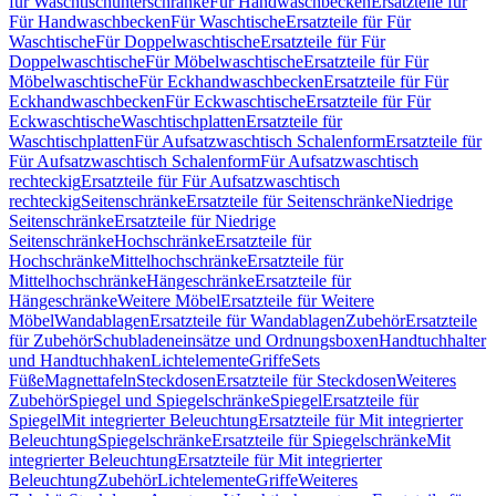
für Waschtischunterschränke
Für Handwaschbecken
Ersatzteile für
Für Handwaschbecken
Für Waschtische
Ersatzteile für Für
Waschtische
Für Doppelwaschtische
Ersatzteile für Für
Doppelwaschtische
Für Möbelwaschtische
Ersatzteile für Für
Möbelwaschtische
Für Eckhandwaschbecken
Ersatzteile für Für
Eckhandwaschbecken
Für Eckwaschtische
Ersatzteile für Für
Eckwaschtische
Waschtischplatten
Ersatzteile für
Waschtischplatten
Für Aufsatzwaschtisch Schalenform
Ersatzteile für
Für Aufsatzwaschtisch Schalenform
Für Aufsatzwaschtisch
rechteckig
Ersatzteile für Für Aufsatzwaschtisch
rechteckig
Seitenschränke
Ersatzteile für Seitenschränke
Niedrige
Seitenschränke
Ersatzteile für Niedrige
Seitenschränke
Hochschränke
Ersatzteile für
Hochschränke
Mittelhochschränke
Ersatzteile für
Mittelhochschränke
Hängeschränke
Ersatzteile für
Hängeschränke
Weitere Möbel
Ersatzteile für Weitere
Möbel
Wandablagen
Ersatzteile für Wandablagen
Zubehör
Ersatzteile
für Zubehör
Schubladeneinsätze und Ordnungsboxen
Handtuchhalter
und Handtuchhaken
Lichtelemente
Griffe
Sets
Füße
Magnettafeln
Steckdosen
Ersatzteile für Steckdosen
Weiteres
Zubehör
Spiegel und Spiegelschränke
Spiegel
Ersatzteile für
Spiegel
Mit integrierter Beleuchtung
Ersatzteile für Mit integrierter
Beleuchtung
Spiegelschränke
Ersatzteile für Spiegelschränke
Mit
integrierter Beleuchtung
Ersatzteile für Mit integrierter
Beleuchtung
Zubehör
Lichtelemente
Griffe
Weiteres