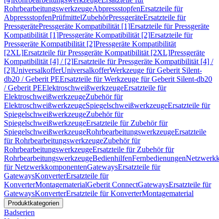
Rohrbearbeitungswerkzeuge
Abpressstopfen
Ersatzteile für
Abpressstopfen
Prüfmittel
Zubehör
Pressgeräte
Ersatzteile für
Pressgeräte
Pressgeräte Kompatibilität [1]
Ersatzteile für Pressgeräte
Kompatibilität [1]
Pressgeräte Kompatibilität [2]
Ersatzteile für
Pressgeräte Kompatibilität [2]
Pressgeräte Kompatibilität
[2XL]
Ersatzteile für Pressgeräte Kompatibilität [2XL]
Pressgeräte
Kompatibilität [4] / [2]
Ersatzteile für Pressgeräte Kompatibilität [4] /
[2]
Universalkoffer
Universalkoffer
Werkzeuge für Geberit Silent-
db20 / Geberit PE
Ersatzteile für Werkzeuge für Geberit Silent-db20
/ Geberit PE
Elektroschweißwerkzeuge
Ersatzteile für
Elektroschweißwerkzeuge
Zubehör für
Elektroschweißwerkzeuge
Spiegelschweißwerkzeuge
Ersatzteile für
Spiegelschweißwerkzeuge
Zubehör für
Spiegelschweißwerkzeuge
Ersatzteile für Zubehör für
Spiegelschweißwerkzeuge
Rohrbearbeitungswerkzeuge
Ersatzteile
für Rohrbearbeitungswerkzeuge
Zubehör für
Rohrbearbeitungswerkzeuge
Ersatzteile für Zubehör für
Rohrbearbeitungswerkzeuge
Bedienhilfen
Fernbedienungen
Netzwerk
für Netzwerkkomponenten
Gateways
Ersatzteile für
Gateways
Konverter
Ersatzteile für
Konverter
Montagematerial
Geberit Connect
Gateways
Ersatzteile für
Gateways
Konverter
Ersatzteile für Konverter
Montagematerial
Produktkategorien
Badserien