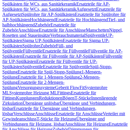
Spülkästen für WCs, aus Sanitärkeramik
Ersatzteile für AP-
Spülkästen für WCs, aus Sanitärkeramik
Aufgesetzt
Ersatzteile für
Aufgesetzt
Spülrohre für AP-Spülkästen
Ersatzteile für Spülrohre für
AP-Spülkästen
Hochhängend
Ersatzteile für Hochhängend
Tief- und
halbhochhängend
Zubehör
Ersatzteile für
Zubehör
Anschlüsse
Ersatzteile für Anschlüsse
Manschetten
Nippel,
Rosetten und Staueinsätze
Verbrauchsmaterial
Spülventile
UP-
Spülkästen
Sigma UP-Spülkästen
Ersatzteile für Sigma UP-
Spülkästen
Spülrohre
Zubehör
Füll- und
Spülventile
Füllventile
Ersatzteile für Füllventile
Füllventile für AP-
Spülkästen
Ersatzteile für Füllventile für AP-Spülkästen
Füllventile
für UP-Spülkästen
Ersatzteile für Füllventile für UP-
Spülkästen
Spülventile
Ersatzteile für Spülventile
Spül-Stopp-
Spülung
Ersatzteile für Spül-Stopp-Spülung
1-Mengen-
Spülung
Ersatzteile für 1-Mengen-Spülung
2-Mengen-
Spülung
Ersatzteile für 2-Mengen-
Spülung
Versorgungssysteme
Geberit FlowFit
Systemrohre
ML
Systemrohre Heizung ML
Fittings
Ersatzteile für
Fittings
Kupplungen
Reduktionen
Bögen
T-Stücke
Innenliegende
Zirkulation
Übergänge unlösbar
Übergänge und Verbindungen,
lösbar
Ersatzteile für Übergänge und Verbindungen,
lösbar
Verschlüsse
Anschlüsse
Ersatzteile für Anschlüsse
Verteiler mit
Gewindeanschluss
T-Stücke für Heizung
Übergänge und
Verbindungen für Heizung, lösbar
Anschlüsse für Heizung
Ersatzteile
für Anschlüsse für Heizung
Zubehör
Dämmungen für