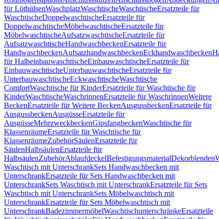
für Löthülsen
Waschplatz
Waschtische
Waschtische
Ersatzteile für
Waschtische
Doppelwaschtische
Ersatzteile für
Doppelwaschtische
Möbelwaschtische
Ersatzteile für
Möbelwaschtische
Aufsatzwaschtische
Ersatzteile für
Aufsatzwaschtische
Handwaschbecken
Ersatzteile für
Handwaschbecken
Aufsatzhandwaschbecken
Eckhandwaschbecken
H
für Halbeinbauwaschtische
Einbauwaschtische
Ersatzteile für
Einbauwaschtische
Unterbauwaschtische
Ersatzteile für
Unterbauwaschtische
Eckwaschtische
Waschtische
Comfort
Waschtische für Kinder
Ersatzteile für Waschtische für
Kinder
Waschtische
Waschrinnen
Ersatzteile für Waschrinnen
Weitere
Becken
Ersatzteile für Weitere Becken
Ausgussbecken
Ersatzteile für
Ausgussbecken
Ausgüsse
Ersatzteile für
Ausgüsse
Mehrzweckbecken
Gipsfangbecken
Waschtische für
Klassenräume
Ersatzteile für Waschtische für
Klassenräume
Zubehör
Säulen
Ersatzteile für
Säulen
Halbsäulen
Ersatzteile für
Halbsäulen
Zubehör
Ablaufdeckel
Befestigungsmaterial
Dekorblenden
W
Waschtisch mit Unterschrank
Sets Handwaschbecken mit
Unterschrank
Ersatzteile für Sets Handwaschbecken mit
Unterschrank
Sets Waschtisch mit Unterschrank
Ersatzteile für Sets
Waschtisch mit Unterschrank
Sets Möbelwaschtisch mit
Unterschrank
Ersatzteile für Sets Möbelwaschtisch mit
Unterschrank
Badezimmermöbel
Waschtischunterschränke
Ersatzteile