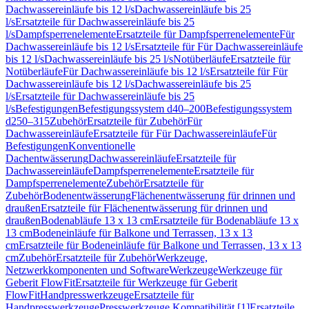
Dachwassereinläufe bis 12 l/s
Dachwassereinläufe bis 25
l/s
Ersatzteile für Dachwassereinläufe bis 25
l/s
Dampfsperrenelemente
Ersatzteile für Dampfsperrenelemente
Für
Dachwassereinläufe bis 12 l/s
Ersatzteile für Für Dachwassereinläufe
bis 12 l/s
Dachwassereinläufe bis 25 l/s
Notüberläufe
Ersatzteile für
Notüberläufe
Für Dachwassereinläufe bis 12 l/s
Ersatzteile für Für
Dachwassereinläufe bis 12 l/s
Dachwassereinläufe bis 25
l/s
Ersatzteile für Dachwassereinläufe bis 25
l/s
Befestigungen
Befestigungssystem d40–200
Befestigungssystem
d250–315
Zubehör
Ersatzteile für Zubehör
Für
Dachwassereinläufe
Ersatzteile für Für Dachwassereinläufe
Für
Befestigungen
Konventionelle
Dachentwässerung
Dachwassereinläufe
Ersatzteile für
Dachwassereinläufe
Dampfsperrenelemente
Ersatzteile für
Dampfsperrenelemente
Zubehör
Ersatzteile für
Zubehör
Bodenentwässerung
Flächenentwässerung für drinnen und
draußen
Ersatzteile für Flächenentwässerung für drinnen und
draußen
Bodenabläufe 13 x 13 cm
Ersatzteile für Bodenabläufe 13 x
13 cm
Bodeneinläufe für Balkone und Terrassen, 13 x 13
cm
Ersatzteile für Bodeneinläufe für Balkone und Terrassen, 13 x 13
cm
Zubehör
Ersatzteile für Zubehör
Werkzeuge,
Netzwerkkomponenten und Software
Werkzeuge
Werkzeuge für
Geberit FlowFit
Ersatzteile für Werkzeuge für Geberit
FlowFit
Handpresswerkzeuge
Ersatzteile für
Handpresswerkzeuge
Presswerkzeuge Kompatibilität [1]
Ersatzteile