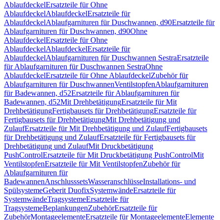
Ablaufdeckel
Ersatzteile für Ohne
Ablaufdeckel
Ablaufdeckel
Ersatzteile für
Ablaufdeckel
Ablaufgarnituren für Duschwannen, d90
Ersatzteile für
Ablaufgarnituren für Duschwannen, d90
Ohne
Ablaufdeckel
Ersatzteile für Ohne
Ablaufdeckel
Ablaufdeckel
Ersatzteile für
Ablaufdeckel
Ablaufgarnituren für Duschwannen Sestra
Ersatzteile
für Ablaufgarnituren für Duschwannen Sestra
Ohne
Ablaufdeckel
Ersatzteile für Ohne Ablaufdeckel
Zubehör für
Ablaufgarnituren für Duschwannen
Ventilstopfen
Ablaufgarnituren
für Badewannen, d52
Ersatzteile für Ablaufgarnituren für
Badewannen, d52
Mit Drehbetätigung
Ersatzteile für Mit
Drehbetätigung
Fertigbausets für Drehbetätigung
Ersatzteile für
Fertigbausets für Drehbetätigung
Mit Drehbetätigung und
Zulauf
Ersatzteile für Mit Drehbetätigung und Zulauf
Fertigbausets
für Drehbetätigung und Zulauf
Ersatzteile für Fertigbausets für
Drehbetätigung und Zulauf
Mit Druckbetätigung
PushControl
Ersatzteile für Mit Druckbetätigung PushControl
Mit
Ventilstopfen
Ersatzteile für Mit Ventilstopfen
Zubehör für
Ablaufgarnituren für
Badewannen
Anschlusssets
Wasseranschlüsse
Installations- und
Spülsysteme
Geberit Duofix
Systemwände
Ersatzteile für
Systemwände
Tragsysteme
Ersatzteile für
Tragsysteme
Beplankungen
Zubehör
Ersatzteile für
Zubehör
Montageelemente
Ersatzteile für Montageelemente
Elemente