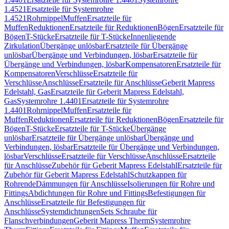
1.4521
Ersatzteile für Systemrohre
1.4521
Rohrnippel
Muffen
Ersatzteile für
Muffen
Reduktionen
Ersatzteile für Reduktionen
Bögen
Ersatzteile für
Bögen
T-Stücke
Ersatzteile für T-Stücke
Innenliegende
Zirkulation
Übergänge unlösbar
Ersatzteile für Übergänge
unlösbar
Übergänge und Verbindungen, lösbar
Ersatzteile für
Übergänge und Verbindungen, lösbar
Kompensatoren
Ersatzteile für
Kompensatoren
Verschlüsse
Ersatzteile für
Verschlüsse
Anschlüsse
Ersatzteile für Anschlüsse
Geberit Mapress
Edelstahl, Gas
Ersatzteile für Geberit Mapress Edelstahl,
Gas
Systemrohre 1.4401
Ersatzteile für Systemrohre
1.4401
Rohrnippel
Muffen
Ersatzteile für
Muffen
Reduktionen
Ersatzteile für Reduktionen
Bögen
Ersatzteile für
Bögen
T-Stücke
Ersatzteile für T-Stücke
Übergänge
unlösbar
Ersatzteile für Übergänge unlösbar
Übergänge und
Verbindungen, lösbar
Ersatzteile für Übergänge und Verbindungen,
lösbar
Verschlüsse
Ersatzteile für Verschlüsse
Anschlüsse
Ersatzteile
für Anschlüsse
Zubehör für Geberit Mapress Edelstahl
Ersatzteile für
Zubehör für Geberit Mapress Edelstahl
Schutzkappen für
Rohrende
Dämmungen für Anschlüsse
Isolierungen für Rohre und
Fittings
Abdichtungen für Rohre und Fittings
Befestigungen für
Anschlüsse
Ersatzteile für Befestigungen für
Anschlüsse
Systemdichtungen
Sets Schraube für
Flanschverbindungen
Geberit Mapress Therm
Systemrohre