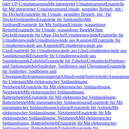
oder UP-Urinalsteuerung
Mit integrierter Urinalsteuerung
Ersatzteile
für Mit integrierter Urinalsteuerung
Urinale, gespülter Betrieb, mit /
für Deckel
Ersatzteile für Urinale, gespülter Betrieb, mit / für
Deckel
Spülrandlos
Ersatzteile für Spülrandlos
Mit
Spülrand
Ersatzteile für Mit Spülrand
Urinale, wasserloser
Betrieb
Ersatzteile für Urinale, wasserloser Betrieb
Ohne
Deckel
Ersatzteile für Ohne Deckel
Urinaltrennwände
Ersatzteile für
Urinaltrennwände
Urinaltrennwände aus Kunststoff
Ersatzteile für
Urinaltrennwände aus Kunststoff
Urinaltrennwände aus
Glas
Ersatzteile für Urinaltrennwände aus Glas
Urinaltrennwände aus
Sanitärkeramik
Ersatzteile für Urinaltrennwände aus
Sanitärkeramik
Zubehör
Ersatzteile für Zubehör
Urinaldeckel
Siphons
und Siphonzubehör
Spülrohre, Spülbögen und Übergänge
Ersatzteile
für Spülrohre, Spülbögen und
Übergänge
Befestigungsmaterial
Ablaufventile
Spülverteiler
Apparatean
für Unterputz
Mit elektronischer Spülauslösung,
Netzbetrieb
Ersatzteile für Mit elektronischer Spülauslösung,
Netzbetrieb
Mit elektronischer Spülauslösung,
Batteriebetrieb
Ersatzteile für Mit elektronischer Spülauslösung,
Batteriebetrieb
Mit pneumatischer Spülauslösung
Ersatzteile für Mit
pneumatischer Spülauslösung
Aufputz
Ersatzteile für Aufputz
Mit
elektronischer Spülauslösung, Netzbetrieb
Ersatzteile für Mit
elektronischer Spülauslösung, Netzbetrieb
Mit elektronischer
Spülauslösung, Batteriebetrieb
Ersatzteile für Mit elektronischer
Spülauslösung, Batteriebetrieb
Zubehör
Ersatzteile für