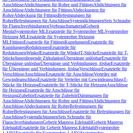
Anschlüsse
Abdichtungen für Rohre und Fittings
Abdichtungen für
Anschlüsse
Abdichtungen für Fittings
Abdeckungen für
Rohre
Abdeckung für Fittings
Befestigungen für
Rohre
Befestigungen für Anschlüsse
Systemdichtungen
Sets Schraube
für Flanschverbindungen
Verbrauchsmaterial
Geberit
Mepla
Systemrohre ML
Ersatzteile für Systemrohre ML
Systemrohre
Heizung ML
Ersatzteile für Systemrohre Heizung
ML
Fittings
Ersatzteile für Fittings
Kupplungen
Ersatzteile für
Kupplungen
Reduktionen
Ersatzteile für
Reduktionen
Winkel
Ersatzteile für Winkel
T-Stücke
Ersatzteile für T-
Stücke
Innenliegende Zirkulation
Übergänge unlösbar
Ersatzteile für
Übergänge unlösbar
Übergänge und Verbindungen, lösbar
Ersatzteile
für Übergänge und Verbindungen, lösbar
Verschlüsse
Ersatzteile für
Verschlüsse
Anschlüsse
Ersatzteile für Anschlüsse
Verteiler mit
Gewindeanschluss
Ersatzteile für Verteiler mit Gewindeanschluss
T-
Stücke für Heizung
Ersatzteile für T-Stücke für Heizung
Anschlüsse
für Heizung
Ersatzteile für Anschlüsse für
Heizung
Zubehör
Ersatzteile für Zubehör
Dämmungen für
Anschlüsse
Abdichtungen für Rohre und Fittings
Abdichtungen für
Anschlüsse
Abdeckungen für Rohre
Befestigungen für
Rohre
Befestigungen für Anschlüsse
Ersatzteile für Befestigungen für
Anschlüsse
Systemdichtungen
Sets Schraube für
Flanschverbindungen
Geberit Mapress Edelstahl
Geberit Mapress
Edelstahl
Ersatzteile für Geberit Mapress Edelstahl
Systemrohre
1.4401
Ersatzteile für Systemrohre 1.4401
Systemrohre