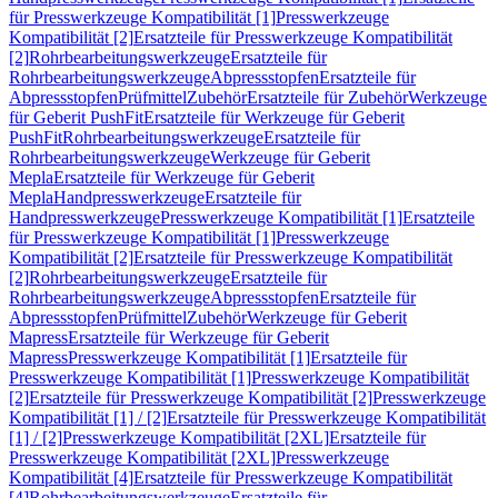
für Presswerkzeuge Kompatibilität [1]
Presswerkzeuge
Kompatibilität [2]
Ersatzteile für Presswerkzeuge Kompatibilität
[2]
Rohrbearbeitungswerkzeuge
Ersatzteile für
Rohrbearbeitungswerkzeuge
Abpressstopfen
Ersatzteile für
Abpressstopfen
Prüfmittel
Zubehör
Ersatzteile für Zubehör
Werkzeuge
für Geberit PushFit
Ersatzteile für Werkzeuge für Geberit
PushFit
Rohrbearbeitungswerkzeuge
Ersatzteile für
Rohrbearbeitungswerkzeuge
Werkzeuge für Geberit
Mepla
Ersatzteile für Werkzeuge für Geberit
Mepla
Handpresswerkzeuge
Ersatzteile für
Handpresswerkzeuge
Presswerkzeuge Kompatibilität [1]
Ersatzteile
für Presswerkzeuge Kompatibilität [1]
Presswerkzeuge
Kompatibilität [2]
Ersatzteile für Presswerkzeuge Kompatibilität
[2]
Rohrbearbeitungswerkzeuge
Ersatzteile für
Rohrbearbeitungswerkzeuge
Abpressstopfen
Ersatzteile für
Abpressstopfen
Prüfmittel
Zubehör
Werkzeuge für Geberit
Mapress
Ersatzteile für Werkzeuge für Geberit
Mapress
Presswerkzeuge Kompatibilität [1]
Ersatzteile für
Presswerkzeuge Kompatibilität [1]
Presswerkzeuge Kompatibilität
[2]
Ersatzteile für Presswerkzeuge Kompatibilität [2]
Presswerkzeuge
Kompatibilität [1] / [2]
Ersatzteile für Presswerkzeuge Kompatibilität
[1] / [2]
Presswerkzeuge Kompatibilität [2XL]
Ersatzteile für
Presswerkzeuge Kompatibilität [2XL]
Presswerkzeuge
Kompatibilität [4]
Ersatzteile für Presswerkzeuge Kompatibilität
[4]
Rohrbearbeitungswerkzeuge
Ersatzteile für