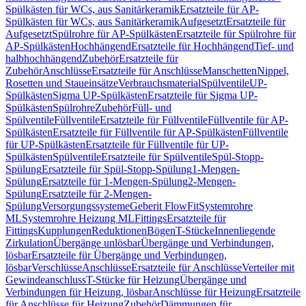
Spülkästen für WCs, aus Sanitärkeramik
Ersatzteile für AP-
Spülkästen für WCs, aus Sanitärkeramik
Aufgesetzt
Ersatzteile für
Aufgesetzt
Spülrohre für AP-Spülkästen
Ersatzteile für Spülrohre für
AP-Spülkästen
Hochhängend
Ersatzteile für Hochhängend
Tief- und
halbhochhängend
Zubehör
Ersatzteile für
Zubehör
Anschlüsse
Ersatzteile für Anschlüsse
Manschetten
Nippel,
Rosetten und Staueinsätze
Verbrauchsmaterial
Spülventile
UP-
Spülkästen
Sigma UP-Spülkästen
Ersatzteile für Sigma UP-
Spülkästen
Spülrohre
Zubehör
Füll- und
Spülventile
Füllventile
Ersatzteile für Füllventile
Füllventile für AP-
Spülkästen
Ersatzteile für Füllventile für AP-Spülkästen
Füllventile
für UP-Spülkästen
Ersatzteile für Füllventile für UP-
Spülkästen
Spülventile
Ersatzteile für Spülventile
Spül-Stopp-
Spülung
Ersatzteile für Spül-Stopp-Spülung
1-Mengen-
Spülung
Ersatzteile für 1-Mengen-Spülung
2-Mengen-
Spülung
Ersatzteile für 2-Mengen-
Spülung
Versorgungssysteme
Geberit FlowFit
Systemrohre
ML
Systemrohre Heizung ML
Fittings
Ersatzteile für
Fittings
Kupplungen
Reduktionen
Bögen
T-Stücke
Innenliegende
Zirkulation
Übergänge unlösbar
Übergänge und Verbindungen,
lösbar
Ersatzteile für Übergänge und Verbindungen,
lösbar
Verschlüsse
Anschlüsse
Ersatzteile für Anschlüsse
Verteiler mit
Gewindeanschluss
T-Stücke für Heizung
Übergänge und
Verbindungen für Heizung, lösbar
Anschlüsse für Heizung
Ersatzteile
für Anschlüsse für Heizung
Zubehör
Dämmungen für