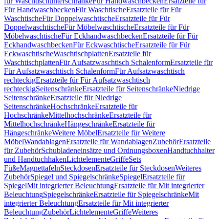
für Waschtischunterschränke
Für Handwaschbecken
Ersatzteile für
Für Handwaschbecken
Für Waschtische
Ersatzteile für Für
Waschtische
Für Doppelwaschtische
Ersatzteile für Für
Doppelwaschtische
Für Möbelwaschtische
Ersatzteile für Für
Möbelwaschtische
Für Eckhandwaschbecken
Ersatzteile für Für
Eckhandwaschbecken
Für Eckwaschtische
Ersatzteile für Für
Eckwaschtische
Waschtischplatten
Ersatzteile für
Waschtischplatten
Für Aufsatzwaschtisch Schalenform
Ersatzteile für
Für Aufsatzwaschtisch Schalenform
Für Aufsatzwaschtisch
rechteckig
Ersatzteile für Für Aufsatzwaschtisch
rechteckig
Seitenschränke
Ersatzteile für Seitenschränke
Niedrige
Seitenschränke
Ersatzteile für Niedrige
Seitenschränke
Hochschränke
Ersatzteile für
Hochschränke
Mittelhochschränke
Ersatzteile für
Mittelhochschränke
Hängeschränke
Ersatzteile für
Hängeschränke
Weitere Möbel
Ersatzteile für Weitere
Möbel
Wandablagen
Ersatzteile für Wandablagen
Zubehör
Ersatzteile
für Zubehör
Schubladeneinsätze und Ordnungsboxen
Handtuchhalter
und Handtuchhaken
Lichtelemente
Griffe
Sets
Füße
Magnettafeln
Steckdosen
Ersatzteile für Steckdosen
Weiteres
Zubehör
Spiegel und Spiegelschränke
Spiegel
Ersatzteile für
Spiegel
Mit integrierter Beleuchtung
Ersatzteile für Mit integrierter
Beleuchtung
Spiegelschränke
Ersatzteile für Spiegelschränke
Mit
integrierter Beleuchtung
Ersatzteile für Mit integrierter
Beleuchtung
Zubehör
Lichtelemente
Griffe
Weiteres