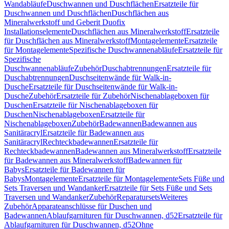
Wandabläufe
Duschwannen und Duschflächen
Ersatzteile für
Duschwannen und Duschflächen
Duschflächen aus
Mineralwerkstoff und Geberit Duofix
Installationselemente
Duschflächen aus Mineralwerkstoff
Ersatzteile
für Duschflächen aus Mineralwerkstoff
Montagelemente
Ersatzteile
für Montagelemente
Spezifische Duschwannenabläufe
Ersatzteile für
Spezifische
Duschwannenabläufe
Zubehör
Duschabtrennungen
Ersatzteile für
Duschabtrennungen
Duschseitenwände für Walk-in-
Dusche
Ersatzteile für Duschseitenwände für Walk-in-
Dusche
Zubehör
Ersatzteile für Zubehör
Nischenablageboxen für
Duschen
Ersatzteile für Nischenablageboxen für
Duschen
Nischenablageboxen
Ersatzteile für
Nischenablageboxen
Zubehör
Badewannen
Badewannen aus
Sanitäracryl
Ersatzteile für Badewannen aus
Sanitäracryl
Rechteckbadewannen
Ersatzteile für
Rechteckbadewannen
Badewannen aus Mineralwerkstoff
Ersatzteile
für Badewannen aus Mineralwerkstoff
Badewannen für
Babys
Ersatzteile für Badewannen für
Babys
Montagelemente
Ersatzteile für Montagelemente
Sets Füße und
Sets Traversen und Wandanker
Ersatzteile für Sets Füße und Sets
Traversen und Wandanker
Zubehör
Reparatursets
Weiteres
Zubehör
Apparateanschlüsse für Duschen und
Badewannen
Ablaufgarnituren für Duschwannen, d52
Ersatzteile für
Ablaufgarnituren für Duschwannen, d52
Ohne