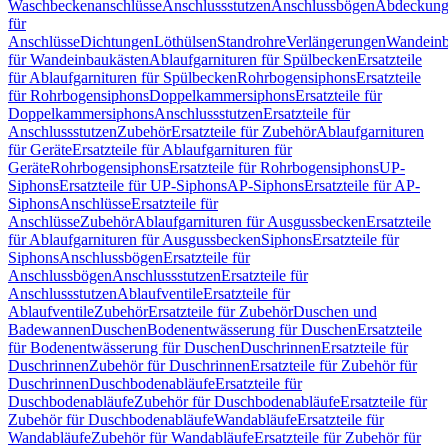
Waschbeckenanschlüsse
Anschlussstutzen
Anschlussbögen
Abdeckung
für
Anschlüsse
Dichtungen
Löthülsen
Standrohre
Verlängerungen
Wandeinb
für Wandeinbaukästen
Ablaufgarnituren für Spülbecken
Ersatzteile
für Ablaufgarnituren für Spülbecken
Rohrbogensiphons
Ersatzteile
für Rohrbogensiphons
Doppelkammersiphons
Ersatzteile für
Doppelkammersiphons
Anschlussstutzen
Ersatzteile für
Anschlussstutzen
Zubehör
Ersatzteile für Zubehör
Ablaufgarnituren
für Geräte
Ersatzteile für Ablaufgarnituren für
Geräte
Rohrbogensiphons
Ersatzteile für Rohrbogensiphons
UP-
Siphons
Ersatzteile für UP-Siphons
AP-Siphons
Ersatzteile für AP-
Siphons
Anschlüsse
Ersatzteile für
Anschlüsse
Zubehör
Ablaufgarnituren für Ausgussbecken
Ersatzteile
für Ablaufgarnituren für Ausgussbecken
Siphons
Ersatzteile für
Siphons
Anschlussbögen
Ersatzteile für
Anschlussbögen
Anschlussstutzen
Ersatzteile für
Anschlussstutzen
Ablaufventile
Ersatzteile für
Ablaufventile
Zubehör
Ersatzteile für Zubehör
Duschen und
Badewannen
Duschen
Bodenentwässerung für Duschen
Ersatzteile
für Bodenentwässerung für Duschen
Duschrinnen
Ersatzteile für
Duschrinnen
Zubehör für Duschrinnen
Ersatzteile für Zubehör für
Duschrinnen
Duschbodenabläufe
Ersatzteile für
Duschbodenabläufe
Zubehör für Duschbodenabläufe
Ersatzteile für
Zubehör für Duschbodenabläufe
Wandabläufe
Ersatzteile für
Wandabläufe
Zubehör für Wandabläufe
Ersatzteile für Zubehör für