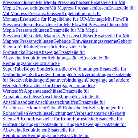
Pressanschlüssen
Mit Mepla Pressanschlüssen
Ersatzteile für Mit
Mepla Pressanschlüssen
Mit Mapress Pressanschlüssen
Ersatzteile für
Mit Mapress Pressanschlüssen
Kugelhähne für UP-
Montage
Ersatzteile für Kugelhähne für UP-Montage
Mit FlowFit
Pressanschlüssen
Ersatzteile für Mit FlowFit Pressanschlüssen
Mit
Mepla Pressanschlüssen
Ersatzteile für Mit Mepla
Pressanschlüssen
Mit Mapress Pressanschlüssen
Ersatzteile für Mit
Mapress Pressanschlüssen
Gebäude-Entwässerungssysteme
Geberit
Silent-db20
Rohre
Formstücke
Ersatzteile für
Formstücke
Bögen
Abzweige
Ersatzteile für
Abzweige
Reduktionen
Reinigungsstücke
Ersatzteile für
Reinigungsstücke
Formstücke
SuperTube
Bögen
Sonderformstücke
Verbindungen
Ersatzteile für
Verbindungen
Schweißverbindungen
Steckverbindungen
Ersatzteile
für Steckverbindungen
Spannverbindungen
Übergänge auf andere
Werkstoffe
Ersatzteile für Übergänge auf andere
Werkstoffe
Apparateanschlüsse
Ersatzteile für
Apparateanschlüsse
Anschlussbögen
Ersatzteile für
Anschlussbögen
Anschlusssteckmuffen
Ersatzteile für
Anschlusssteckmuffen
Zubehör
Rohrschellen
Befestigungen für
Rohrschellen
Verschlüsse
Dichtungen
Verbrauchsmaterial
Geberit
Silent-PP
Rohre
Ersatzteile für Rohre
Formstücke
Ersatzteile für
Formstücke
Bögen
Ersatzteile für Bögen
Abzweige
Ersatzteile für
Abzweige
Reduktionen
Ersatzteile für
Reduktionen
Reinigungsstücke
Ersatzteile für