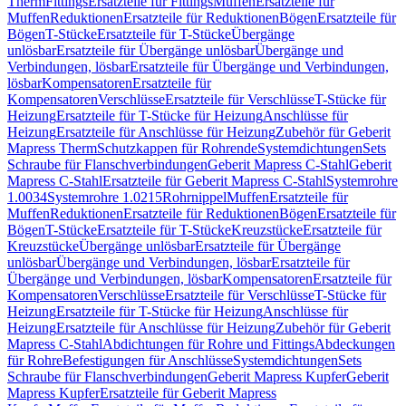
Therm
Fittings
Ersatzteile für Fittings
Muffen
Ersatzteile für
Muffen
Reduktionen
Ersatzteile für Reduktionen
Bögen
Ersatzteile für
Bögen
T-Stücke
Ersatzteile für T-Stücke
Übergänge
unlösbar
Ersatzteile für Übergänge unlösbar
Übergänge und
Verbindungen, lösbar
Ersatzteile für Übergänge und Verbindungen,
lösbar
Kompensatoren
Ersatzteile für
Kompensatoren
Verschlüsse
Ersatzteile für Verschlüsse
T-Stücke für
Heizung
Ersatzteile für T-Stücke für Heizung
Anschlüsse für
Heizung
Ersatzteile für Anschlüsse für Heizung
Zubehör für Geberit
Mapress Therm
Schutzkappen für Rohrende
Systemdichtungen
Sets
Schraube für Flanschverbindungen
Geberit Mapress C-Stahl
Geberit
Mapress C-Stahl
Ersatzteile für Geberit Mapress C-Stahl
Systemrohre
1.0034
Systemrohre 1.0215
Rohrnippel
Muffen
Ersatzteile für
Muffen
Reduktionen
Ersatzteile für Reduktionen
Bögen
Ersatzteile für
Bögen
T-Stücke
Ersatzteile für T-Stücke
Kreuzstücke
Ersatzteile für
Kreuzstücke
Übergänge unlösbar
Ersatzteile für Übergänge
unlösbar
Übergänge und Verbindungen, lösbar
Ersatzteile für
Übergänge und Verbindungen, lösbar
Kompensatoren
Ersatzteile für
Kompensatoren
Verschlüsse
Ersatzteile für Verschlüsse
T-Stücke für
Heizung
Ersatzteile für T-Stücke für Heizung
Anschlüsse für
Heizung
Ersatzteile für Anschlüsse für Heizung
Zubehör für Geberit
Mapress C-Stahl
Abdichtungen für Rohre und Fittings
Abdeckungen
für Rohre
Befestigungen für Anschlüsse
Systemdichtungen
Sets
Schraube für Flanschverbindungen
Geberit Mapress Kupfer
Geberit
Mapress Kupfer
Ersatzteile für Geberit Mapress