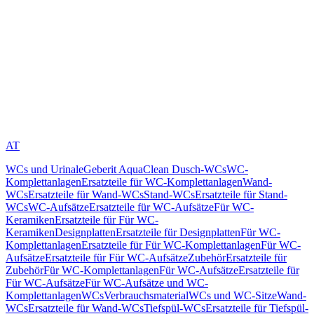
AT
WCs und Urinale
Geberit AquaClean Dusch-WCs
WC-
Komplettanlagen
Ersatzteile für WC-Komplettanlagen
Wand-
WCs
Ersatzteile für Wand-WCs
Stand-WCs
Ersatzteile für Stand-
WCs
WC-Aufsätze
Ersatzteile für WC-Aufsätze
Für WC-
Keramiken
Ersatzteile für Für WC-
Keramiken
Designplatten
Ersatzteile für Designplatten
Für WC-
Komplettanlagen
Ersatzteile für Für WC-Komplettanlagen
Für WC-
Aufsätze
Ersatzteile für Für WC-Aufsätze
Zubehör
Ersatzteile für
Zubehör
Für WC-Komplettanlagen
Für WC-Aufsätze
Ersatzteile für
Für WC-Aufsätze
Für WC-Aufsätze und WC-
Komplettanlagen
WCs
Verbrauchsmaterial
WCs und WC-Sitze
Wand-
WCs
Ersatzteile für Wand-WCs
Tiefspül-WCs
Ersatzteile für Tiefspül-