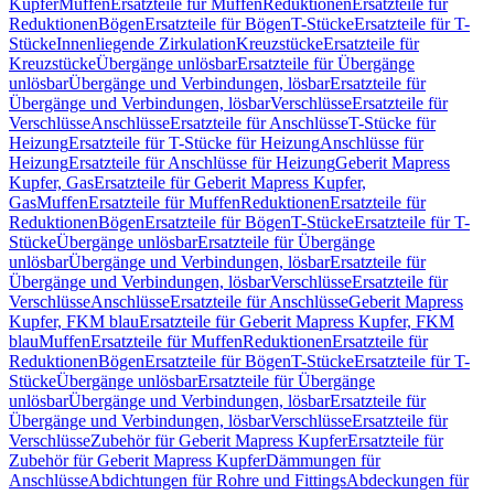
Kupfer
Muffen
Ersatzteile für Muffen
Reduktionen
Ersatzteile für
Reduktionen
Bögen
Ersatzteile für Bögen
T-Stücke
Ersatzteile für T-
Stücke
Innenliegende Zirkulation
Kreuzstücke
Ersatzteile für
Kreuzstücke
Übergänge unlösbar
Ersatzteile für Übergänge
unlösbar
Übergänge und Verbindungen, lösbar
Ersatzteile für
Übergänge und Verbindungen, lösbar
Verschlüsse
Ersatzteile für
Verschlüsse
Anschlüsse
Ersatzteile für Anschlüsse
T-Stücke für
Heizung
Ersatzteile für T-Stücke für Heizung
Anschlüsse für
Heizung
Ersatzteile für Anschlüsse für Heizung
Geberit Mapress
Kupfer, Gas
Ersatzteile für Geberit Mapress Kupfer,
Gas
Muffen
Ersatzteile für Muffen
Reduktionen
Ersatzteile für
Reduktionen
Bögen
Ersatzteile für Bögen
T-Stücke
Ersatzteile für T-
Stücke
Übergänge unlösbar
Ersatzteile für Übergänge
unlösbar
Übergänge und Verbindungen, lösbar
Ersatzteile für
Übergänge und Verbindungen, lösbar
Verschlüsse
Ersatzteile für
Verschlüsse
Anschlüsse
Ersatzteile für Anschlüsse
Geberit Mapress
Kupfer, FKM blau
Ersatzteile für Geberit Mapress Kupfer, FKM
blau
Muffen
Ersatzteile für Muffen
Reduktionen
Ersatzteile für
Reduktionen
Bögen
Ersatzteile für Bögen
T-Stücke
Ersatzteile für T-
Stücke
Übergänge unlösbar
Ersatzteile für Übergänge
unlösbar
Übergänge und Verbindungen, lösbar
Ersatzteile für
Übergänge und Verbindungen, lösbar
Verschlüsse
Ersatzteile für
Verschlüsse
Zubehör für Geberit Mapress Kupfer
Ersatzteile für
Zubehör für Geberit Mapress Kupfer
Dämmungen für
Anschlüsse
Abdichtungen für Rohre und Fittings
Abdeckungen für