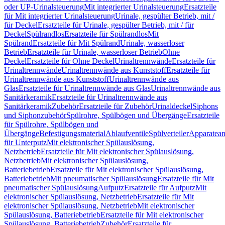
oder UP-Urinalsteuerung
Mit integrierter Urinalsteuerung
Ersatzteile
für Mit integrierter Urinalsteuerung
Urinale, gespülter Betrieb, mit /
für Deckel
Ersatzteile für Urinale, gespülter Betrieb, mit / für
Deckel
Spülrandlos
Ersatzteile für Spülrandlos
Mit
Spülrand
Ersatzteile für Mit Spülrand
Urinale, wasserloser
Betrieb
Ersatzteile für Urinale, wasserloser Betrieb
Ohne
Deckel
Ersatzteile für Ohne Deckel
Urinaltrennwände
Ersatzteile für
Urinaltrennwände
Urinaltrennwände aus Kunststoff
Ersatzteile für
Urinaltrennwände aus Kunststoff
Urinaltrennwände aus
Glas
Ersatzteile für Urinaltrennwände aus Glas
Urinaltrennwände aus
Sanitärkeramik
Ersatzteile für Urinaltrennwände aus
Sanitärkeramik
Zubehör
Ersatzteile für Zubehör
Urinaldeckel
Siphons
und Siphonzubehör
Spülrohre, Spülbögen und Übergänge
Ersatzteile
für Spülrohre, Spülbögen und
Übergänge
Befestigungsmaterial
Ablaufventile
Spülverteiler
Apparatean
für Unterputz
Mit elektronischer Spülauslösung,
Netzbetrieb
Ersatzteile für Mit elektronischer Spülauslösung,
Netzbetrieb
Mit elektronischer Spülauslösung,
Batteriebetrieb
Ersatzteile für Mit elektronischer Spülauslösung,
Batteriebetrieb
Mit pneumatischer Spülauslösung
Ersatzteile für Mit
pneumatischer Spülauslösung
Aufputz
Ersatzteile für Aufputz
Mit
elektronischer Spülauslösung, Netzbetrieb
Ersatzteile für Mit
elektronischer Spülauslösung, Netzbetrieb
Mit elektronischer
Spülauslösung, Batteriebetrieb
Ersatzteile für Mit elektronischer
Spülauslösung, Batteriebetrieb
Zubehör
Ersatzteile für