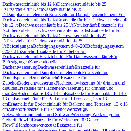
Dachwassereinläufe bis 12 l/s
Dachwassereinläufe bis 25
l/s
Ersatzteile für Dachwassereinläufe bis 25
l/s
Dampfsperrenelemente
Ersatzteile für Dampfsperrenelemente
Für
Dachwassereinläufe bis 12 l/s
Ersatzteile für Für Dachwassereinläufe
bis 12 l/s
Dachwassereinläufe bis 25 l/s
Notüberläufe
Ersatzteile für
Notüberläufe
Für Dachwassereinläufe bis 12 l/s
Ersatzteile für Für
Dachwassereinläufe bis 12 l/s
Dachwassereinläufe bis 25
l/s
Ersatzteile für Dachwassereinläufe bis 25
l/s
Befestigungen
Befestigungssystem d40–200
Befestigungssystem
d250–315
Zubehör
Ersatzteile für Zubehör
Für
Dachwassereinläufe
Ersatzteile für Für Dachwassereinläufe
Für
Befestigungen
Konventionelle
Dachentwässerung
Dachwassereinläufe
Ersatzteile für
Dachwassereinläufe
Dampfsperrenelemente
Ersatzteile für
Dampfsperrenelemente
Zubehör
Ersatzteile für
Zubehör
Bodenentwässerung
Flächenentwässerung für drinnen und
draußen
Ersatzteile für Flächenentwässerung für drinnen und
draußen
Bodenabläufe 13 x 13 cm
Ersatzteile für Bodenabläufe 13 x
13 cm
Bodeneinläufe für Balkone und Terrassen, 13 x 13
cm
Ersatzteile für Bodeneinläufe für Balkone und Terrassen, 13 x 13
cm
Zubehör
Ersatzteile für Zubehör
Werkzeuge,
Netzwerkkomponenten und Software
Werkzeuge
Werkzeuge für
Geberit FlowFit
Ersatzteile für Werkzeuge für Geberit
FlowFit
Handpresswerkzeuge
Ersatzteile für
Handpresswerkzeuge
Presswerkzeuge Kompatibilität [1]
Ersatzteile