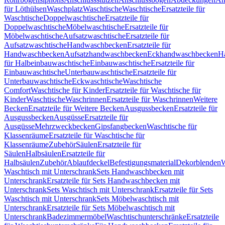
für Löthülsen
Waschplatz
Waschtische
Waschtische
Ersatzteile für
Waschtische
Doppelwaschtische
Ersatzteile für
Doppelwaschtische
Möbelwaschtische
Ersatzteile für
Möbelwaschtische
Aufsatzwaschtische
Ersatzteile für
Aufsatzwaschtische
Handwaschbecken
Ersatzteile für
Handwaschbecken
Aufsatzhandwaschbecken
Eckhandwaschbecken
H
für Halbeinbauwaschtische
Einbauwaschtische
Ersatzteile für
Einbauwaschtische
Unterbauwaschtische
Ersatzteile für
Unterbauwaschtische
Eckwaschtische
Waschtische
Comfort
Waschtische für Kinder
Ersatzteile für Waschtische für
Kinder
Waschtische
Waschrinnen
Ersatzteile für Waschrinnen
Weitere
Becken
Ersatzteile für Weitere Becken
Ausgussbecken
Ersatzteile für
Ausgussbecken
Ausgüsse
Ersatzteile für
Ausgüsse
Mehrzweckbecken
Gipsfangbecken
Waschtische für
Klassenräume
Ersatzteile für Waschtische für
Klassenräume
Zubehör
Säulen
Ersatzteile für
Säulen
Halbsäulen
Ersatzteile für
Halbsäulen
Zubehör
Ablaufdeckel
Befestigungsmaterial
Dekorblenden
W
Waschtisch mit Unterschrank
Sets Handwaschbecken mit
Unterschrank
Ersatzteile für Sets Handwaschbecken mit
Unterschrank
Sets Waschtisch mit Unterschrank
Ersatzteile für Sets
Waschtisch mit Unterschrank
Sets Möbelwaschtisch mit
Unterschrank
Ersatzteile für Sets Möbelwaschtisch mit
Unterschrank
Badezimmermöbel
Waschtischunterschränke
Ersatzteile