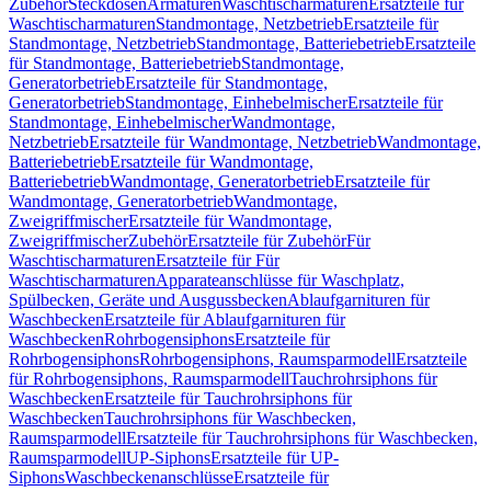
Zubehör
Steckdosen
Armaturen
Waschtischarmaturen
Ersatzteile für
Waschtischarmaturen
Standmontage, Netzbetrieb
Ersatzteile für
Standmontage, Netzbetrieb
Standmontage, Batteriebetrieb
Ersatzteile
für Standmontage, Batteriebetrieb
Standmontage,
Generatorbetrieb
Ersatzteile für Standmontage,
Generatorbetrieb
Standmontage, Einhebelmischer
Ersatzteile für
Standmontage, Einhebelmischer
Wandmontage,
Netzbetrieb
Ersatzteile für Wandmontage, Netzbetrieb
Wandmontage,
Batteriebetrieb
Ersatzteile für Wandmontage,
Batteriebetrieb
Wandmontage, Generatorbetrieb
Ersatzteile für
Wandmontage, Generatorbetrieb
Wandmontage,
Zweigriffmischer
Ersatzteile für Wandmontage,
Zweigriffmischer
Zubehör
Ersatzteile für Zubehör
Für
Waschtischarmaturen
Ersatzteile für Für
Waschtischarmaturen
Apparateanschlüsse für Waschplatz,
Spülbecken, Geräte und Ausgussbecken
Ablaufgarnituren für
Waschbecken
Ersatzteile für Ablaufgarnituren für
Waschbecken
Rohrbogensiphons
Ersatzteile für
Rohrbogensiphons
Rohrbogensiphons, Raumsparmodell
Ersatzteile
für Rohrbogensiphons, Raumsparmodell
Tauchrohrsiphons für
Waschbecken
Ersatzteile für Tauchrohrsiphons für
Waschbecken
Tauchrohrsiphons für Waschbecken,
Raumsparmodell
Ersatzteile für Tauchrohrsiphons für Waschbecken,
Raumsparmodell
UP-Siphons
Ersatzteile für UP-
Siphons
Waschbeckenanschlüsse
Ersatzteile für