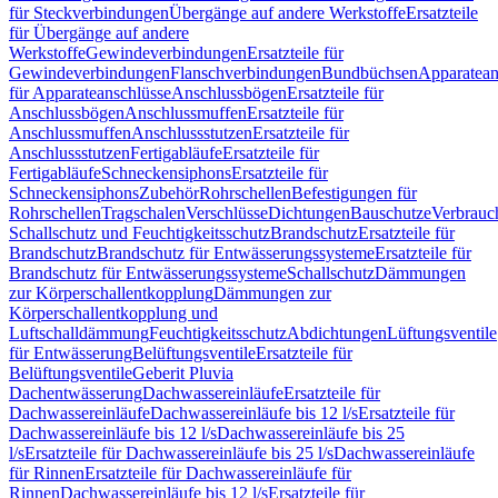
für Steckverbindungen
Übergänge auf andere Werkstoffe
Ersatzteile
für Übergänge auf andere
Werkstoffe
Gewindeverbindungen
Ersatzteile für
Gewindeverbindungen
Flanschverbindungen
Bundbüchsen
Apparatean
für Apparateanschlüsse
Anschlussbögen
Ersatzteile für
Anschlussbögen
Anschlussmuffen
Ersatzteile für
Anschlussmuffen
Anschlussstutzen
Ersatzteile für
Anschlussstutzen
Fertigabläufe
Ersatzteile für
Fertigabläufe
Schneckensiphons
Ersatzteile für
Schneckensiphons
Zubehör
Rohrschellen
Befestigungen für
Rohrschellen
Tragschalen
Verschlüsse
Dichtungen
Bauschutze
Verbrauc
Schallschutz und Feuchtigkeitsschutz
Brandschutz
Ersatzteile für
Brandschutz
Brandschutz für Entwässerungssysteme
Ersatzteile für
Brandschutz für Entwässerungssysteme
Schallschutz
Dämmungen
zur Körperschallentkopplung
Dämmungen zur
Körperschallentkopplung und
Luftschalldämmung
Feuchtigkeitsschutz
Abdichtungen
Lüftungsventile
für Entwässerung
Belüftungsventile
Ersatzteile für
Belüftungsventile
Geberit Pluvia
Dachentwässerung
Dachwassereinläufe
Ersatzteile für
Dachwassereinläufe
Dachwassereinläufe bis 12 l/s
Ersatzteile für
Dachwassereinläufe bis 12 l/s
Dachwassereinläufe bis 25
l/s
Ersatzteile für Dachwassereinläufe bis 25 l/s
Dachwassereinläufe
für Rinnen
Ersatzteile für Dachwassereinläufe für
Rinnen
Dachwassereinläufe bis 12 l/s
Ersatzteile für