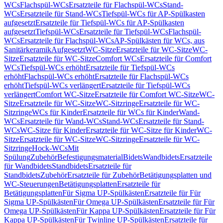
WCs
Flachspül-WCs
Ersatzteile für Flachspül-WCs
Stand-
WCs
Ersatzteile für Stand-WCs
Tiefspül-WCs für AP-Spülkasten
aufgesetzt
Ersatzteile für Tiefspül-WCs für AP-Spülkasten
aufgesetzt
Tiefspül-WCs
Ersatzteile für Tiefspül-WCs
Flachspül-
WCs
Ersatzteile für Flachspül-WCs
AP-Spülkästen für WCs, aus
Sanitärkeramik
Aufgesetzt
WC-Sitze
Ersatzteile für WC-Sitze
WC-
Sitze
Ersatzteile für WC-Sitze
Comfort WCs
Ersatzteile für Comfort
WCs
Tiefspül-WCs erhöht
Ersatzteile für Tiefspül-WCs
erhöht
Flachspül-WCs erhöht
Ersatzteile für Flachspül-WCs
erhöht
Tiefspül-WCs verlängert
Ersatzteile für Tiefspül-WCs
verlängert
Comfort WC-Sitze
Ersatzteile für Comfort WC-Sitze
WC-
Sitze
Ersatzteile für WC-Sitze
WC-Sitzringe
Ersatzteile für WC-
Sitzringe
WCs für Kinder
Ersatzteile für WCs für Kinder
Wand-
WCs
Ersatzteile für Wand-WCs
Stand-WCs
Ersatzteile für Stand-
WCs
WC-Sitze für Kinder
Ersatzteile für WC-Sitze für Kinder
WC-
Sitze
Ersatzteile für WC-Sitze
WC-Sitzringe
Ersatzteile für WC-
Sitzringe
Hock-WCs
Mit
Spülung
Zubehör
Befestigungsmaterial
Bidets
Wandbidets
Ersatzteile
für Wandbidets
Standbidets
Ersatzteile für
Standbidets
Zubehör
Ersatzteile für Zubehör
Betätigungsplatten und
WC-Steuerungen
Betätigungsplatten
Ersatzteile für
Betätigungsplatten
Für Sigma UP-Spülkästen
Ersatzteile für Für
Sigma UP-Spülkästen
Für Omega UP-Spülkästen
Ersatzteile für Für
Omega UP-Spülkästen
Für Kappa UP-Spülkästen
Ersatzteile für Für
Kappa UP-Spülkästen
Für Twinline UP-Spülkästen
Ersatzteile für