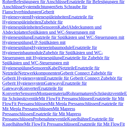
Rohre
Befestigungen für Anschlüsse
Ersatzteile für Befestigungen für
Anschlüsse
Systemdichtungen
Sets Schraube für
Flanschverbindungen
Geberit
Hygienesystem
Hygienespüleinheiten
Ersatzteile für
Hygienespüleinheiten
Zubehör für
Hygienespüleinheiten
Sensoren
Kabel
Abdeckungen und
Abdeckplatten
Spülkästen und WC-Steuerungen mit
Hygienespülung
Ersatzteile für Spülkästen und WC-Steuerungen mit
Hygienespülung
UP-Spülkästen mit
Hygienespülung
Hygieneeinbaumodule
Ersatzteile für
Hygieneeinbaumodule
Zubehör für Spülkästen und WC-
Steuerungen mit Hygienespülung
Ersatzteile für Zubehör für
Spülkästen und WC-Steuerungen mit
Hygienespülung
Sensoren
Kabel
Netzteile
Ersatzteile für
Netzteile
Netzwerkkomponenten
Geberit Connect Zubehör für
Geberit Hygienesystem
Ersatzteile für Geberit Connect Zubehör für
Geberit Hygienesystem
Gateways
Ersatzteile für
Gateways
Konverter
Ersatzteile für
Konverter
Sensoren
Montagematerial
Rohrarmaturen
Schrägsitzventile
E
für Schrägsitzventile
Mit FlowFit Pressanschlüssen
Ersatzteile für Mit
FlowFit Pressanschlüssen
Mit Mepla Pressanschlüssen
Ersatzteile für
Mit Mepla Pressanschlüssen
Mit Mapress
Pressanschlüssen
Ersatzteile für Mit Mapress
Pressanschlüssen
Probenahmeventile
Kugelhähne
Ersatzteile für
Kugelhähne
Mit FlowFit Pressanschlüssen
Ersatzteile für Mit FlowFit