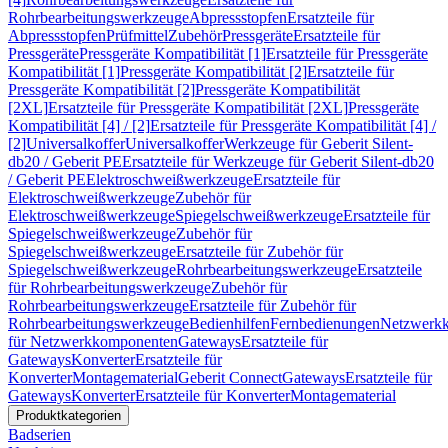
Rohrbearbeitungswerkzeuge
Abpressstopfen
Ersatzteile für
Abpressstopfen
Prüfmittel
Zubehör
Pressgeräte
Ersatzteile für
Pressgeräte
Pressgeräte Kompatibilität [1]
Ersatzteile für Pressgeräte
Kompatibilität [1]
Pressgeräte Kompatibilität [2]
Ersatzteile für
Pressgeräte Kompatibilität [2]
Pressgeräte Kompatibilität
[2XL]
Ersatzteile für Pressgeräte Kompatibilität [2XL]
Pressgeräte
Kompatibilität [4] / [2]
Ersatzteile für Pressgeräte Kompatibilität [4] /
[2]
Universalkoffer
Universalkoffer
Werkzeuge für Geberit Silent-
db20 / Geberit PE
Ersatzteile für Werkzeuge für Geberit Silent-db20
/ Geberit PE
Elektroschweißwerkzeuge
Ersatzteile für
Elektroschweißwerkzeuge
Zubehör für
Elektroschweißwerkzeuge
Spiegelschweißwerkzeuge
Ersatzteile für
Spiegelschweißwerkzeuge
Zubehör für
Spiegelschweißwerkzeuge
Ersatzteile für Zubehör für
Spiegelschweißwerkzeuge
Rohrbearbeitungswerkzeuge
Ersatzteile
für Rohrbearbeitungswerkzeuge
Zubehör für
Rohrbearbeitungswerkzeuge
Ersatzteile für Zubehör für
Rohrbearbeitungswerkzeuge
Bedienhilfen
Fernbedienungen
Netzwerk
für Netzwerkkomponenten
Gateways
Ersatzteile für
Gateways
Konverter
Ersatzteile für
Konverter
Montagematerial
Geberit Connect
Gateways
Ersatzteile für
Gateways
Konverter
Ersatzteile für Konverter
Montagematerial
Produktkategorien
Badserien