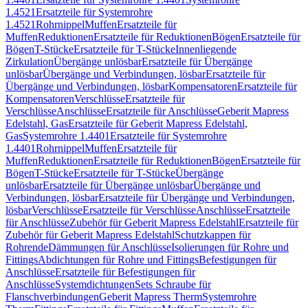
1.4521
Ersatzteile für Systemrohre
1.4521
Rohrnippel
Muffen
Ersatzteile für
Muffen
Reduktionen
Ersatzteile für Reduktionen
Bögen
Ersatzteile für
Bögen
T-Stücke
Ersatzteile für T-Stücke
Innenliegende
Zirkulation
Übergänge unlösbar
Ersatzteile für Übergänge
unlösbar
Übergänge und Verbindungen, lösbar
Ersatzteile für
Übergänge und Verbindungen, lösbar
Kompensatoren
Ersatzteile für
Kompensatoren
Verschlüsse
Ersatzteile für
Verschlüsse
Anschlüsse
Ersatzteile für Anschlüsse
Geberit Mapress
Edelstahl, Gas
Ersatzteile für Geberit Mapress Edelstahl,
Gas
Systemrohre 1.4401
Ersatzteile für Systemrohre
1.4401
Rohrnippel
Muffen
Ersatzteile für
Muffen
Reduktionen
Ersatzteile für Reduktionen
Bögen
Ersatzteile für
Bögen
T-Stücke
Ersatzteile für T-Stücke
Übergänge
unlösbar
Ersatzteile für Übergänge unlösbar
Übergänge und
Verbindungen, lösbar
Ersatzteile für Übergänge und Verbindungen,
lösbar
Verschlüsse
Ersatzteile für Verschlüsse
Anschlüsse
Ersatzteile
für Anschlüsse
Zubehör für Geberit Mapress Edelstahl
Ersatzteile für
Zubehör für Geberit Mapress Edelstahl
Schutzkappen für
Rohrende
Dämmungen für Anschlüsse
Isolierungen für Rohre und
Fittings
Abdichtungen für Rohre und Fittings
Befestigungen für
Anschlüsse
Ersatzteile für Befestigungen für
Anschlüsse
Systemdichtungen
Sets Schraube für
Flanschverbindungen
Geberit Mapress Therm
Systemrohre