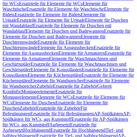
für WCs
Ersatzteile für Elemente für WCs
Elemente für
Waschtische
Ersatzteile für Elemente für Waschtische
Elemente für
Bidets
Ersatzteile für Elemente für Bidets
Elemente für
Urinale
Ersatzteile für Elemente für Urinale
Elemente für Duschen
mit Wandablauf
Ersatzteile für Elemente für Duschen mit
Wandablauf
Elemente für Duschen und Badewannen
Ersatzteile für
Elemente für Duschen und Badewannen
Elemente für
Duschtrennwände
Ersatzteile für Elemente für
Duschtrennwände
Elemente für Ausgussbecken
Ersatzteile für
Elemente für Ausgussbecken
Elemente für Armaturen
Ersatzteile für
Elemente für Armaturen
Elemente für Waschmaschinen und
Geschirrspüler
Ersatzteile für Elemente für Waschmaschinen und
Geschirrspüler
Elemente für Konsollasten
Ersatzteile für Elemente für
Konsollasten
Elemente für Küchenspülen
Ersatzteile für Elemente für
Küchenspülen
Elemente für Wandspeicher
Ersatzteile für Elemente
für Wandspeicher
Zubehör
Ersatzteile für Zubehör
Geberit
Kombifix
Montageelemente
Ersatzteile für
Montageelemente
Elemente für WCs
Ersatzteile für Elemente für
WCs
Elemente für Duschen
Ersatzteile für Elemente für
Duschen
Zubehör
Ersatzteile für Zubehör
Für
Befestigungen
Ersatzteile für Für Befestigungen
AP-Spülkästen
AP-
Spülkästen für WCs, aus Kunststoff
Ersatzteile für AP-Spülkästen
für WCs, aus Kunststoff
Aufgesetzt
Ersatzteile für
Aufgesetzt
Hochhängend
Ersatzteile für Hochhängend
Tief- und
halbhochhängend
Ersatzteile für Tief- und halbhochhängend
AP-