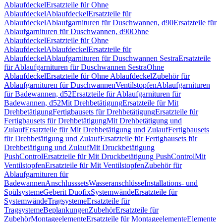
Ablaufdeckel
Ersatzteile für Ohne
Ablaufdeckel
Ablaufdeckel
Ersatzteile für
Ablaufdeckel
Ablaufgarnituren für Duschwannen, d90
Ersatzteile für
Ablaufgarnituren für Duschwannen, d90
Ohne
Ablaufdeckel
Ersatzteile für Ohne
Ablaufdeckel
Ablaufdeckel
Ersatzteile für
Ablaufdeckel
Ablaufgarnituren für Duschwannen Sestra
Ersatzteile
für Ablaufgarnituren für Duschwannen Sestra
Ohne
Ablaufdeckel
Ersatzteile für Ohne Ablaufdeckel
Zubehör für
Ablaufgarnituren für Duschwannen
Ventilstopfen
Ablaufgarnituren
für Badewannen, d52
Ersatzteile für Ablaufgarnituren für
Badewannen, d52
Mit Drehbetätigung
Ersatzteile für Mit
Drehbetätigung
Fertigbausets für Drehbetätigung
Ersatzteile für
Fertigbausets für Drehbetätigung
Mit Drehbetätigung und
Zulauf
Ersatzteile für Mit Drehbetätigung und Zulauf
Fertigbausets
für Drehbetätigung und Zulauf
Ersatzteile für Fertigbausets für
Drehbetätigung und Zulauf
Mit Druckbetätigung
PushControl
Ersatzteile für Mit Druckbetätigung PushControl
Mit
Ventilstopfen
Ersatzteile für Mit Ventilstopfen
Zubehör für
Ablaufgarnituren für
Badewannen
Anschlusssets
Wasseranschlüsse
Installations- und
Spülsysteme
Geberit Duofix
Systemwände
Ersatzteile für
Systemwände
Tragsysteme
Ersatzteile für
Tragsysteme
Beplankungen
Zubehör
Ersatzteile für
Zubehör
Montageelemente
Ersatzteile für Montageelemente
Elemente