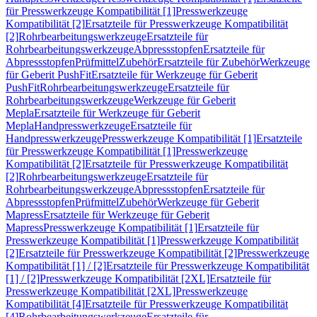
für Presswerkzeuge Kompatibilität [1]
Presswerkzeuge
Kompatibilität [2]
Ersatzteile für Presswerkzeuge Kompatibilität
[2]
Rohrbearbeitungswerkzeuge
Ersatzteile für
Rohrbearbeitungswerkzeuge
Abpressstopfen
Ersatzteile für
Abpressstopfen
Prüfmittel
Zubehör
Ersatzteile für Zubehör
Werkzeuge
für Geberit PushFit
Ersatzteile für Werkzeuge für Geberit
PushFit
Rohrbearbeitungswerkzeuge
Ersatzteile für
Rohrbearbeitungswerkzeuge
Werkzeuge für Geberit
Mepla
Ersatzteile für Werkzeuge für Geberit
Mepla
Handpresswerkzeuge
Ersatzteile für
Handpresswerkzeuge
Presswerkzeuge Kompatibilität [1]
Ersatzteile
für Presswerkzeuge Kompatibilität [1]
Presswerkzeuge
Kompatibilität [2]
Ersatzteile für Presswerkzeuge Kompatibilität
[2]
Rohrbearbeitungswerkzeuge
Ersatzteile für
Rohrbearbeitungswerkzeuge
Abpressstopfen
Ersatzteile für
Abpressstopfen
Prüfmittel
Zubehör
Werkzeuge für Geberit
Mapress
Ersatzteile für Werkzeuge für Geberit
Mapress
Presswerkzeuge Kompatibilität [1]
Ersatzteile für
Presswerkzeuge Kompatibilität [1]
Presswerkzeuge Kompatibilität
[2]
Ersatzteile für Presswerkzeuge Kompatibilität [2]
Presswerkzeuge
Kompatibilität [1] / [2]
Ersatzteile für Presswerkzeuge Kompatibilität
[1] / [2]
Presswerkzeuge Kompatibilität [2XL]
Ersatzteile für
Presswerkzeuge Kompatibilität [2XL]
Presswerkzeuge
Kompatibilität [4]
Ersatzteile für Presswerkzeuge Kompatibilität
[4]
Rohrbearbeitungswerkzeuge
Ersatzteile für