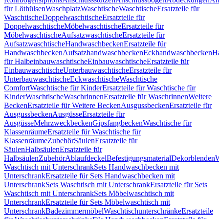
für Löthülsen
Waschplatz
Waschtische
Waschtische
Ersatzteile für
Waschtische
Doppelwaschtische
Ersatzteile für
Doppelwaschtische
Möbelwaschtische
Ersatzteile für
Möbelwaschtische
Aufsatzwaschtische
Ersatzteile für
Aufsatzwaschtische
Handwaschbecken
Ersatzteile für
Handwaschbecken
Aufsatzhandwaschbecken
Eckhandwaschbecken
H
für Halbeinbauwaschtische
Einbauwaschtische
Ersatzteile für
Einbauwaschtische
Unterbauwaschtische
Ersatzteile für
Unterbauwaschtische
Eckwaschtische
Waschtische
Comfort
Waschtische für Kinder
Ersatzteile für Waschtische für
Kinder
Waschtische
Waschrinnen
Ersatzteile für Waschrinnen
Weitere
Becken
Ersatzteile für Weitere Becken
Ausgussbecken
Ersatzteile für
Ausgussbecken
Ausgüsse
Ersatzteile für
Ausgüsse
Mehrzweckbecken
Gipsfangbecken
Waschtische für
Klassenräume
Ersatzteile für Waschtische für
Klassenräume
Zubehör
Säulen
Ersatzteile für
Säulen
Halbsäulen
Ersatzteile für
Halbsäulen
Zubehör
Ablaufdeckel
Befestigungsmaterial
Dekorblenden
W
Waschtisch mit Unterschrank
Sets Handwaschbecken mit
Unterschrank
Ersatzteile für Sets Handwaschbecken mit
Unterschrank
Sets Waschtisch mit Unterschrank
Ersatzteile für Sets
Waschtisch mit Unterschrank
Sets Möbelwaschtisch mit
Unterschrank
Ersatzteile für Sets Möbelwaschtisch mit
Unterschrank
Badezimmermöbel
Waschtischunterschränke
Ersatzteile