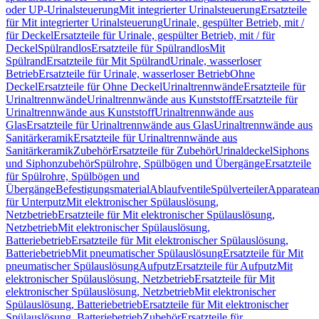
oder UP-Urinalsteuerung
Mit integrierter Urinalsteuerung
Ersatzteile
für Mit integrierter Urinalsteuerung
Urinale, gespülter Betrieb, mit /
für Deckel
Ersatzteile für Urinale, gespülter Betrieb, mit / für
Deckel
Spülrandlos
Ersatzteile für Spülrandlos
Mit
Spülrand
Ersatzteile für Mit Spülrand
Urinale, wasserloser
Betrieb
Ersatzteile für Urinale, wasserloser Betrieb
Ohne
Deckel
Ersatzteile für Ohne Deckel
Urinaltrennwände
Ersatzteile für
Urinaltrennwände
Urinaltrennwände aus Kunststoff
Ersatzteile für
Urinaltrennwände aus Kunststoff
Urinaltrennwände aus
Glas
Ersatzteile für Urinaltrennwände aus Glas
Urinaltrennwände aus
Sanitärkeramik
Ersatzteile für Urinaltrennwände aus
Sanitärkeramik
Zubehör
Ersatzteile für Zubehör
Urinaldeckel
Siphons
und Siphonzubehör
Spülrohre, Spülbögen und Übergänge
Ersatzteile
für Spülrohre, Spülbögen und
Übergänge
Befestigungsmaterial
Ablaufventile
Spülverteiler
Apparatean
für Unterputz
Mit elektronischer Spülauslösung,
Netzbetrieb
Ersatzteile für Mit elektronischer Spülauslösung,
Netzbetrieb
Mit elektronischer Spülauslösung,
Batteriebetrieb
Ersatzteile für Mit elektronischer Spülauslösung,
Batteriebetrieb
Mit pneumatischer Spülauslösung
Ersatzteile für Mit
pneumatischer Spülauslösung
Aufputz
Ersatzteile für Aufputz
Mit
elektronischer Spülauslösung, Netzbetrieb
Ersatzteile für Mit
elektronischer Spülauslösung, Netzbetrieb
Mit elektronischer
Spülauslösung, Batteriebetrieb
Ersatzteile für Mit elektronischer
Spülauslösung, Batteriebetrieb
Zubehör
Ersatzteile für