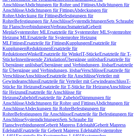
Anschlüsse
Abdichtungen für Rohre und Fittings
Abdichtungen für
Anschlüsse
Abdichtungen für Fittings
Abdeckungen für
Rohre
Abdeckung für Fittings
Befestigungen für
Rohre
Befestigungen für Anschlüsse
Systemdichtungen
Sets Schraube
für Flanschverbindungen
Verbrauchsmaterial
Geberit
Mepla
Systemrohre ML
Ersatzteile für Systemrohre ML
Systemrohre
Heizung ML
Ersatzteile für Systemrohre Heizung
ML
Fittings
Ersatzteile für Fittings
Kupplungen
Ersatzteile für
Kupplungen
Reduktionen
Ersatzteile für
Reduktionen
Winkel
Ersatzteile für Winkel
T-Stücke
Ersatzteile für T-
Stücke
Innenliegende Zirkulation
Übergänge unlösbar
Ersatzteile für
Übergänge unlösbar
Übergänge und Verbindungen, lösbar
Ersatzteile
für Übergänge und Verbindungen, lösbar
Verschlüsse
Ersatzteile für
Verschlüsse
Anschlüsse
Ersatzteile für Anschlüsse
Verteiler mit
Gewindeanschluss
Ersatzteile für Verteiler mit Gewindeanschluss
T-
Stücke für Heizung
Ersatzteile für T-Stücke für Heizung
Anschlüsse
für Heizung
Ersatzteile für Anschlüsse für
Heizung
Zubehör
Ersatzteile für Zubehör
Dämmungen für
Anschlüsse
Abdichtungen für Rohre und Fittings
Abdichtungen für
Anschlüsse
Abdeckungen für Rohre
Befestigungen für
Rohre
Befestigungen für Anschlüsse
Ersatzteile für Befestigungen für
Anschlüsse
Systemdichtungen
Sets Schraube für
Flanschverbindungen
Geberit Mapress Edelstahl
Geberit Mapress
Edelstahl
Ersatzteile für Geberit Mapress Edelstahl
Systemrohre
1.4401
Ersatzteile für Systemrohre 1.4401
Systemrohre