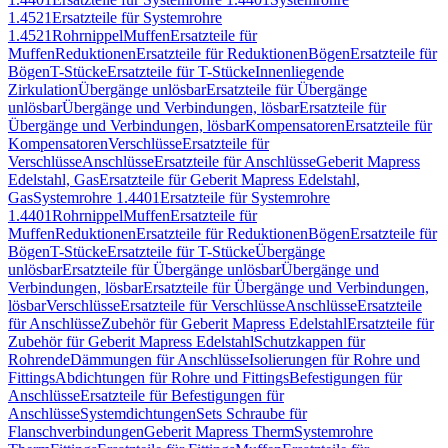
1.4521
Ersatzteile für Systemrohre
1.4521
Rohrnippel
Muffen
Ersatzteile für
Muffen
Reduktionen
Ersatzteile für Reduktionen
Bögen
Ersatzteile für
Bögen
T-Stücke
Ersatzteile für T-Stücke
Innenliegende
Zirkulation
Übergänge unlösbar
Ersatzteile für Übergänge
unlösbar
Übergänge und Verbindungen, lösbar
Ersatzteile für
Übergänge und Verbindungen, lösbar
Kompensatoren
Ersatzteile für
Kompensatoren
Verschlüsse
Ersatzteile für
Verschlüsse
Anschlüsse
Ersatzteile für Anschlüsse
Geberit Mapress
Edelstahl, Gas
Ersatzteile für Geberit Mapress Edelstahl,
Gas
Systemrohre 1.4401
Ersatzteile für Systemrohre
1.4401
Rohrnippel
Muffen
Ersatzteile für
Muffen
Reduktionen
Ersatzteile für Reduktionen
Bögen
Ersatzteile für
Bögen
T-Stücke
Ersatzteile für T-Stücke
Übergänge
unlösbar
Ersatzteile für Übergänge unlösbar
Übergänge und
Verbindungen, lösbar
Ersatzteile für Übergänge und Verbindungen,
lösbar
Verschlüsse
Ersatzteile für Verschlüsse
Anschlüsse
Ersatzteile
für Anschlüsse
Zubehör für Geberit Mapress Edelstahl
Ersatzteile für
Zubehör für Geberit Mapress Edelstahl
Schutzkappen für
Rohrende
Dämmungen für Anschlüsse
Isolierungen für Rohre und
Fittings
Abdichtungen für Rohre und Fittings
Befestigungen für
Anschlüsse
Ersatzteile für Befestigungen für
Anschlüsse
Systemdichtungen
Sets Schraube für
Flanschverbindungen
Geberit Mapress Therm
Systemrohre