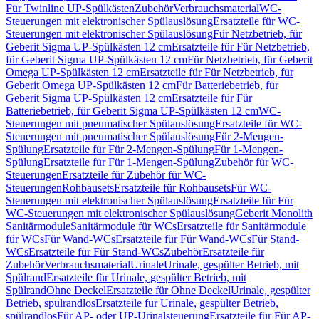
Für Twinline UP-Spülkästen
Zubehör
Verbrauchsmaterial
WC-
Steuerungen mit elektronischer Spülauslösung
Ersatzteile für WC-
Steuerungen mit elektronischer Spülauslösung
Für Netzbetrieb, für
Geberit Sigma UP-Spülkästen 12 cm
Ersatzteile für Für Netzbetrieb,
für Geberit Sigma UP-Spülkästen 12 cm
Für Netzbetrieb, für Geberit
Omega UP-Spülkästen 12 cm
Ersatzteile für Für Netzbetrieb, für
Geberit Omega UP-Spülkästen 12 cm
Für Batteriebetrieb, für
Geberit Sigma UP-Spülkästen 12 cm
Ersatzteile für Für
Batteriebetrieb, für Geberit Sigma UP-Spülkästen 12 cm
WC-
Steuerungen mit pneumatischer Spülauslösung
Ersatzteile für WC-
Steuerungen mit pneumatischer Spülauslösung
Für 2-Mengen-
Spülung
Ersatzteile für Für 2-Mengen-Spülung
Für 1-Mengen-
Spülung
Ersatzteile für Für 1-Mengen-Spülung
Zubehör für WC-
Steuerungen
Ersatzteile für Zubehör für WC-
Steuerungen
Rohbausets
Ersatzteile für Rohbausets
Für WC-
Steuerungen mit elektronischer Spülauslösung
Ersatzteile für Für
WC-Steuerungen mit elektronischer Spülauslösung
Geberit Monolith
Sanitärmodule
Sanitärmodule für WCs
Ersatzteile für Sanitärmodule
für WCs
Für Wand-WCs
Ersatzteile für Für Wand-WCs
Für Stand-
WCs
Ersatzteile für Für Stand-WCs
Zubehör
Ersatzteile für
Zubehör
Verbrauchsmaterial
Urinale
Urinale, gespülter Betrieb, mit
Spülrand
Ersatzteile für Urinale, gespülter Betrieb, mit
Spülrand
Ohne Deckel
Ersatzteile für Ohne Deckel
Urinale, gespülter
Betrieb, spülrandlos
Ersatzteile für Urinale, gespülter Betrieb,
spülrandlos
Für AP- oder UP-Urinalsteuerung
Ersatzteile für Für AP-