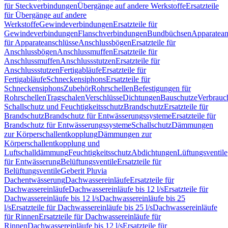
für Steckverbindungen
Übergänge auf andere Werkstoffe
Ersatzteile
für Übergänge auf andere
Werkstoffe
Gewindeverbindungen
Ersatzteile für
Gewindeverbindungen
Flanschverbindungen
Bundbüchsen
Apparatean
für Apparateanschlüsse
Anschlussbögen
Ersatzteile für
Anschlussbögen
Anschlussmuffen
Ersatzteile für
Anschlussmuffen
Anschlussstutzen
Ersatzteile für
Anschlussstutzen
Fertigabläufe
Ersatzteile für
Fertigabläufe
Schneckensiphons
Ersatzteile für
Schneckensiphons
Zubehör
Rohrschellen
Befestigungen für
Rohrschellen
Tragschalen
Verschlüsse
Dichtungen
Bauschutze
Verbrauc
Schallschutz und Feuchtigkeitsschutz
Brandschutz
Ersatzteile für
Brandschutz
Brandschutz für Entwässerungssysteme
Ersatzteile für
Brandschutz für Entwässerungssysteme
Schallschutz
Dämmungen
zur Körperschallentkopplung
Dämmungen zur
Körperschallentkopplung und
Luftschalldämmung
Feuchtigkeitsschutz
Abdichtungen
Lüftungsventile
für Entwässerung
Belüftungsventile
Ersatzteile für
Belüftungsventile
Geberit Pluvia
Dachentwässerung
Dachwassereinläufe
Ersatzteile für
Dachwassereinläufe
Dachwassereinläufe bis 12 l/s
Ersatzteile für
Dachwassereinläufe bis 12 l/s
Dachwassereinläufe bis 25
l/s
Ersatzteile für Dachwassereinläufe bis 25 l/s
Dachwassereinläufe
für Rinnen
Ersatzteile für Dachwassereinläufe für
Rinnen
Dachwassereinläufe bis 12 l/s
Ersatzteile für