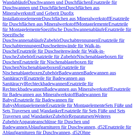
Wandabläufe
Duschwannen und Duschflächen
Ersatzteile für
Duschwannen und Duschflächen
Duschflächen aus
Mineralwerkstoff und Geberit Duofix
Installationselemente
Duschflächen aus Mineralwerkstoff
Ersatzteile
für Duschflächen aus Mineralwerkstoff
Montagelemente
Ersatzteile
für Montagelemente
Spezifische Duschwannenabläufe
Ersatzteile für
Spezifische
Duschwannenabläufe
Zubehör
Duschabtrennungen
Ersatzteile für
Duschabtrennungen
Duschseitenwände für Walk-in-
Dusche
Ersatzteile für Duschseitenwände für Walk-in-
Dusche
Zubehör
Ersatzteile für Zubehör
Nischenablageboxen für
Duschen
Ersatzteile für Nischenablageboxen für
Duschen
Nischenablageboxen
Ersatzteile für
Nischenablageboxen
Zubehör
Badewannen
Badewannen aus
Sanitäracryl
Ersatzteile für Badewannen aus
Sanitäracryl
Rechteckbadewannen
Ersatzteile für
Rechteckbadewannen
Badewannen aus Mineralwerkstoff
Ersatzteile
für Badewannen aus Mineralwerkstoff
Badewannen für
Babys
Ersatzteile für Badewannen für
Babys
Montagelemente
Ersatzteile für Montagelemente
Sets Füße und
Sets Traversen und Wandanker
Ersatzteile für Sets Füße und Sets
Traversen und Wandanker
Zubehör
Reparatursets
Weiteres
Zubehör
Apparateanschlüsse für Duschen und
Badewannen
Ablaufgarnituren für Duschwannen, d52
Ersatzteile für
Ablaufgarnituren für Duschwannen, d52
Ohne