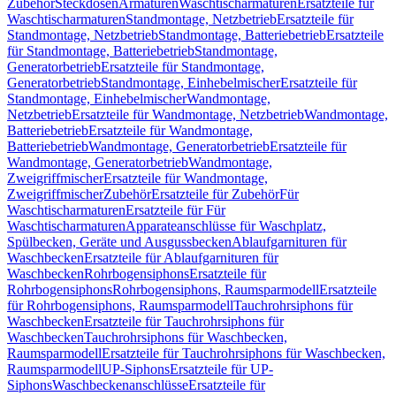
Zubehör
Steckdosen
Armaturen
Waschtischarmaturen
Ersatzteile für
Waschtischarmaturen
Standmontage, Netzbetrieb
Ersatzteile für
Standmontage, Netzbetrieb
Standmontage, Batteriebetrieb
Ersatzteile
für Standmontage, Batteriebetrieb
Standmontage,
Generatorbetrieb
Ersatzteile für Standmontage,
Generatorbetrieb
Standmontage, Einhebelmischer
Ersatzteile für
Standmontage, Einhebelmischer
Wandmontage,
Netzbetrieb
Ersatzteile für Wandmontage, Netzbetrieb
Wandmontage,
Batteriebetrieb
Ersatzteile für Wandmontage,
Batteriebetrieb
Wandmontage, Generatorbetrieb
Ersatzteile für
Wandmontage, Generatorbetrieb
Wandmontage,
Zweigriffmischer
Ersatzteile für Wandmontage,
Zweigriffmischer
Zubehör
Ersatzteile für Zubehör
Für
Waschtischarmaturen
Ersatzteile für Für
Waschtischarmaturen
Apparateanschlüsse für Waschplatz,
Spülbecken, Geräte und Ausgussbecken
Ablaufgarnituren für
Waschbecken
Ersatzteile für Ablaufgarnituren für
Waschbecken
Rohrbogensiphons
Ersatzteile für
Rohrbogensiphons
Rohrbogensiphons, Raumsparmodell
Ersatzteile
für Rohrbogensiphons, Raumsparmodell
Tauchrohrsiphons für
Waschbecken
Ersatzteile für Tauchrohrsiphons für
Waschbecken
Tauchrohrsiphons für Waschbecken,
Raumsparmodell
Ersatzteile für Tauchrohrsiphons für Waschbecken,
Raumsparmodell
UP-Siphons
Ersatzteile für UP-
Siphons
Waschbeckenanschlüsse
Ersatzteile für