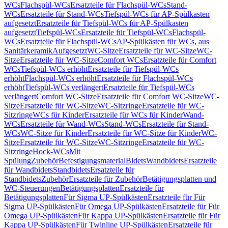
WCs
Flachspül-WCs
Ersatzteile für Flachspül-WCs
Stand-
WCs
Ersatzteile für Stand-WCs
Tiefspül-WCs für AP-Spülkasten
aufgesetzt
Ersatzteile für Tiefspül-WCs für AP-Spülkasten
aufgesetzt
Tiefspül-WCs
Ersatzteile für Tiefspül-WCs
Flachspül-
WCs
Ersatzteile für Flachspül-WCs
AP-Spülkästen für WCs, aus
Sanitärkeramik
Aufgesetzt
WC-Sitze
Ersatzteile für WC-Sitze
WC-
Sitze
Ersatzteile für WC-Sitze
Comfort WCs
Ersatzteile für Comfort
WCs
Tiefspül-WCs erhöht
Ersatzteile für Tiefspül-WCs
erhöht
Flachspül-WCs erhöht
Ersatzteile für Flachspül-WCs
erhöht
Tiefspül-WCs verlängert
Ersatzteile für Tiefspül-WCs
verlängert
Comfort WC-Sitze
Ersatzteile für Comfort WC-Sitze
WC-
Sitze
Ersatzteile für WC-Sitze
WC-Sitzringe
Ersatzteile für WC-
Sitzringe
WCs für Kinder
Ersatzteile für WCs für Kinder
Wand-
WCs
Ersatzteile für Wand-WCs
Stand-WCs
Ersatzteile für Stand-
WCs
WC-Sitze für Kinder
Ersatzteile für WC-Sitze für Kinder
WC-
Sitze
Ersatzteile für WC-Sitze
WC-Sitzringe
Ersatzteile für WC-
Sitzringe
Hock-WCs
Mit
Spülung
Zubehör
Befestigungsmaterial
Bidets
Wandbidets
Ersatzteile
für Wandbidets
Standbidets
Ersatzteile für
Standbidets
Zubehör
Ersatzteile für Zubehör
Betätigungsplatten und
WC-Steuerungen
Betätigungsplatten
Ersatzteile für
Betätigungsplatten
Für Sigma UP-Spülkästen
Ersatzteile für Für
Sigma UP-Spülkästen
Für Omega UP-Spülkästen
Ersatzteile für Für
Omega UP-Spülkästen
Für Kappa UP-Spülkästen
Ersatzteile für Für
Kappa UP-Spülkästen
Für Twinline UP-Spülkästen
Ersatzteile für