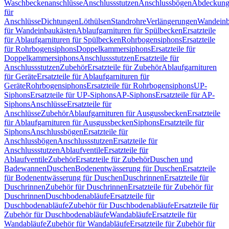
Waschbeckenanschlüsse
Anschlussstutzen
Anschlussbögen
Abdeckung
für
Anschlüsse
Dichtungen
Löthülsen
Standrohre
Verlängerungen
Wandeinb
für Wandeinbaukästen
Ablaufgarnituren für Spülbecken
Ersatzteile
für Ablaufgarnituren für Spülbecken
Rohrbogensiphons
Ersatzteile
für Rohrbogensiphons
Doppelkammersiphons
Ersatzteile für
Doppelkammersiphons
Anschlussstutzen
Ersatzteile für
Anschlussstutzen
Zubehör
Ersatzteile für Zubehör
Ablaufgarnituren
für Geräte
Ersatzteile für Ablaufgarnituren für
Geräte
Rohrbogensiphons
Ersatzteile für Rohrbogensiphons
UP-
Siphons
Ersatzteile für UP-Siphons
AP-Siphons
Ersatzteile für AP-
Siphons
Anschlüsse
Ersatzteile für
Anschlüsse
Zubehör
Ablaufgarnituren für Ausgussbecken
Ersatzteile
für Ablaufgarnituren für Ausgussbecken
Siphons
Ersatzteile für
Siphons
Anschlussbögen
Ersatzteile für
Anschlussbögen
Anschlussstutzen
Ersatzteile für
Anschlussstutzen
Ablaufventile
Ersatzteile für
Ablaufventile
Zubehör
Ersatzteile für Zubehör
Duschen und
Badewannen
Duschen
Bodenentwässerung für Duschen
Ersatzteile
für Bodenentwässerung für Duschen
Duschrinnen
Ersatzteile für
Duschrinnen
Zubehör für Duschrinnen
Ersatzteile für Zubehör für
Duschrinnen
Duschbodenabläufe
Ersatzteile für
Duschbodenabläufe
Zubehör für Duschbodenabläufe
Ersatzteile für
Zubehör für Duschbodenabläufe
Wandabläufe
Ersatzteile für
Wandabläufe
Zubehör für Wandabläufe
Ersatzteile für Zubehör für