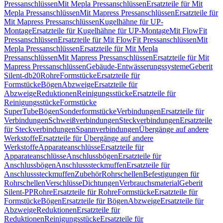
Pressanschlüssen
Mit Mepla Pressanschlüssen
Ersatzteile für Mit
Mepla Pressanschlüssen
Mit Mapress Pressanschlüssen
Ersatzteile für
Mit Mapress Pressanschlüssen
Kugelhähne für UP-
Montage
Ersatzteile für Kugelhähne für UP-Montage
Mit FlowFit
Pressanschlüssen
Ersatzteile für Mit FlowFit Pressanschlüssen
Mit
Mepla Pressanschlüssen
Ersatzteile für Mit Mepla
Pressanschlüssen
Mit Mapress Pressanschlüssen
Ersatzteile für Mit
Mapress Pressanschlüssen
Gebäude-Entwässerungssysteme
Geberit
Silent-db20
Rohre
Formstücke
Ersatzteile für
Formstücke
Bögen
Abzweige
Ersatzteile für
Abzweige
Reduktionen
Reinigungsstücke
Ersatzteile für
Reinigungsstücke
Formstücke
SuperTube
Bögen
Sonderformstücke
Verbindungen
Ersatzteile für
Verbindungen
Schweißverbindungen
Steckverbindungen
Ersatzteile
für Steckverbindungen
Spannverbindungen
Übergänge auf andere
Werkstoffe
Ersatzteile für Übergänge auf andere
Werkstoffe
Apparateanschlüsse
Ersatzteile für
Apparateanschlüsse
Anschlussbögen
Ersatzteile für
Anschlussbögen
Anschlusssteckmuffen
Ersatzteile für
Anschlusssteckmuffen
Zubehör
Rohrschellen
Befestigungen für
Rohrschellen
Verschlüsse
Dichtungen
Verbrauchsmaterial
Geberit
Silent-PP
Rohre
Ersatzteile für Rohre
Formstücke
Ersatzteile für
Formstücke
Bögen
Ersatzteile für Bögen
Abzweige
Ersatzteile für
Abzweige
Reduktionen
Ersatzteile für
Reduktionen
Reinigungsstücke
Ersatzteile für