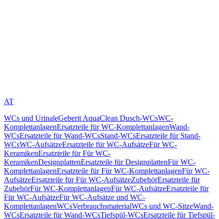
AT
WCs und Urinale
Geberit AquaClean Dusch-WCs
WC-
Komplettanlagen
Ersatzteile für WC-Komplettanlagen
Wand-
WCs
Ersatzteile für Wand-WCs
Stand-WCs
Ersatzteile für Stand-
WCs
WC-Aufsätze
Ersatzteile für WC-Aufsätze
Für WC-
Keramiken
Ersatzteile für Für WC-
Keramiken
Designplatten
Ersatzteile für Designplatten
Für WC-
Komplettanlagen
Ersatzteile für Für WC-Komplettanlagen
Für WC-
Aufsätze
Ersatzteile für Für WC-Aufsätze
Zubehör
Ersatzteile für
Zubehör
Für WC-Komplettanlagen
Für WC-Aufsätze
Ersatzteile für
Für WC-Aufsätze
Für WC-Aufsätze und WC-
Komplettanlagen
WCs
Verbrauchsmaterial
WCs und WC-Sitze
Wand-
WCs
Ersatzteile für Wand-WCs
Tiefspül-WCs
Ersatzteile für Tiefspül-