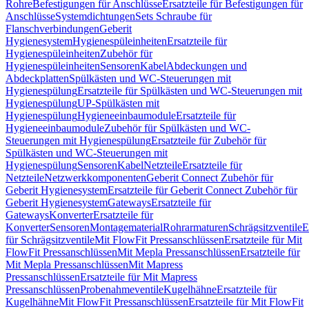
Rohre
Befestigungen für Anschlüsse
Ersatzteile für Befestigungen für
Anschlüsse
Systemdichtungen
Sets Schraube für
Flanschverbindungen
Geberit
Hygienesystem
Hygienespüleinheiten
Ersatzteile für
Hygienespüleinheiten
Zubehör für
Hygienespüleinheiten
Sensoren
Kabel
Abdeckungen und
Abdeckplatten
Spülkästen und WC-Steuerungen mit
Hygienespülung
Ersatzteile für Spülkästen und WC-Steuerungen mit
Hygienespülung
UP-Spülkästen mit
Hygienespülung
Hygieneeinbaumodule
Ersatzteile für
Hygieneeinbaumodule
Zubehör für Spülkästen und WC-
Steuerungen mit Hygienespülung
Ersatzteile für Zubehör für
Spülkästen und WC-Steuerungen mit
Hygienespülung
Sensoren
Kabel
Netzteile
Ersatzteile für
Netzteile
Netzwerkkomponenten
Geberit Connect Zubehör für
Geberit Hygienesystem
Ersatzteile für Geberit Connect Zubehör für
Geberit Hygienesystem
Gateways
Ersatzteile für
Gateways
Konverter
Ersatzteile für
Konverter
Sensoren
Montagematerial
Rohrarmaturen
Schrägsitzventile
E
für Schrägsitzventile
Mit FlowFit Pressanschlüssen
Ersatzteile für Mit
FlowFit Pressanschlüssen
Mit Mepla Pressanschlüssen
Ersatzteile für
Mit Mepla Pressanschlüssen
Mit Mapress
Pressanschlüssen
Ersatzteile für Mit Mapress
Pressanschlüssen
Probenahmeventile
Kugelhähne
Ersatzteile für
Kugelhähne
Mit FlowFit Pressanschlüssen
Ersatzteile für Mit FlowFit