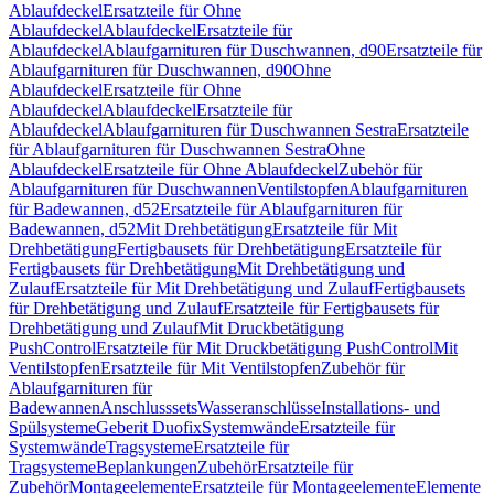
Ablaufdeckel
Ersatzteile für Ohne
Ablaufdeckel
Ablaufdeckel
Ersatzteile für
Ablaufdeckel
Ablaufgarnituren für Duschwannen, d90
Ersatzteile für
Ablaufgarnituren für Duschwannen, d90
Ohne
Ablaufdeckel
Ersatzteile für Ohne
Ablaufdeckel
Ablaufdeckel
Ersatzteile für
Ablaufdeckel
Ablaufgarnituren für Duschwannen Sestra
Ersatzteile
für Ablaufgarnituren für Duschwannen Sestra
Ohne
Ablaufdeckel
Ersatzteile für Ohne Ablaufdeckel
Zubehör für
Ablaufgarnituren für Duschwannen
Ventilstopfen
Ablaufgarnituren
für Badewannen, d52
Ersatzteile für Ablaufgarnituren für
Badewannen, d52
Mit Drehbetätigung
Ersatzteile für Mit
Drehbetätigung
Fertigbausets für Drehbetätigung
Ersatzteile für
Fertigbausets für Drehbetätigung
Mit Drehbetätigung und
Zulauf
Ersatzteile für Mit Drehbetätigung und Zulauf
Fertigbausets
für Drehbetätigung und Zulauf
Ersatzteile für Fertigbausets für
Drehbetätigung und Zulauf
Mit Druckbetätigung
PushControl
Ersatzteile für Mit Druckbetätigung PushControl
Mit
Ventilstopfen
Ersatzteile für Mit Ventilstopfen
Zubehör für
Ablaufgarnituren für
Badewannen
Anschlusssets
Wasseranschlüsse
Installations- und
Spülsysteme
Geberit Duofix
Systemwände
Ersatzteile für
Systemwände
Tragsysteme
Ersatzteile für
Tragsysteme
Beplankungen
Zubehör
Ersatzteile für
Zubehör
Montageelemente
Ersatzteile für Montageelemente
Elemente