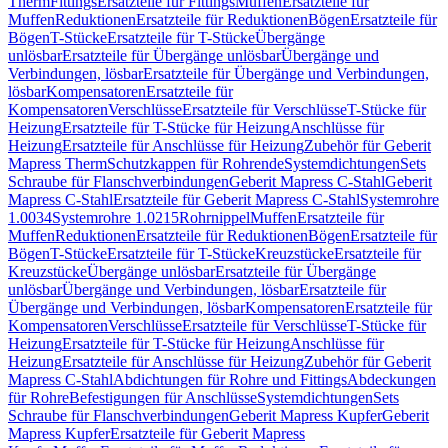
Therm
Fittings
Ersatzteile für Fittings
Muffen
Ersatzteile für
Muffen
Reduktionen
Ersatzteile für Reduktionen
Bögen
Ersatzteile für
Bögen
T-Stücke
Ersatzteile für T-Stücke
Übergänge
unlösbar
Ersatzteile für Übergänge unlösbar
Übergänge und
Verbindungen, lösbar
Ersatzteile für Übergänge und Verbindungen,
lösbar
Kompensatoren
Ersatzteile für
Kompensatoren
Verschlüsse
Ersatzteile für Verschlüsse
T-Stücke für
Heizung
Ersatzteile für T-Stücke für Heizung
Anschlüsse für
Heizung
Ersatzteile für Anschlüsse für Heizung
Zubehör für Geberit
Mapress Therm
Schutzkappen für Rohrende
Systemdichtungen
Sets
Schraube für Flanschverbindungen
Geberit Mapress C-Stahl
Geberit
Mapress C-Stahl
Ersatzteile für Geberit Mapress C-Stahl
Systemrohre
1.0034
Systemrohre 1.0215
Rohrnippel
Muffen
Ersatzteile für
Muffen
Reduktionen
Ersatzteile für Reduktionen
Bögen
Ersatzteile für
Bögen
T-Stücke
Ersatzteile für T-Stücke
Kreuzstücke
Ersatzteile für
Kreuzstücke
Übergänge unlösbar
Ersatzteile für Übergänge
unlösbar
Übergänge und Verbindungen, lösbar
Ersatzteile für
Übergänge und Verbindungen, lösbar
Kompensatoren
Ersatzteile für
Kompensatoren
Verschlüsse
Ersatzteile für Verschlüsse
T-Stücke für
Heizung
Ersatzteile für T-Stücke für Heizung
Anschlüsse für
Heizung
Ersatzteile für Anschlüsse für Heizung
Zubehör für Geberit
Mapress C-Stahl
Abdichtungen für Rohre und Fittings
Abdeckungen
für Rohre
Befestigungen für Anschlüsse
Systemdichtungen
Sets
Schraube für Flanschverbindungen
Geberit Mapress Kupfer
Geberit
Mapress Kupfer
Ersatzteile für Geberit Mapress