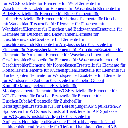
für WCs
Ersatzteile für Elemente für WCs
Elemente für
Waschtische
Ersatzteile für Elemente für Waschtische
Elemente für
Bidets
Ersatzteile für Elemente für Bidets
Elemente für
Urinale
Ersatzteile für Elemente für Urinale
Elemente für Duschen
mit Wandablauf
Ersatzteile für Elemente für Duschen mit
Wandablauf
Elemente für Duschen und Badewannen
Ersatzteile für
Elemente für Duschen und Badewannen
Elemente für
Duschtrennwände
Ersatzteile für Elemente für
Duschtrennwände
Elemente für Ausgussbecken
Ersatzteile für
Elemente für Ausgussbecken
Elemente für Armaturen
Ersatzteile für
Elemente für Armaturen
Elemente für Waschmaschinen und
Geschirrspüler
Ersatzteile für Elemente für Waschmaschinen und
Geschirrspüler
Elemente für Konsollasten
Ersatzteile für Elemente für
Konsollasten
Elemente für Küchenspülen
Ersatzteile für Elemente für
Küchenspülen
Elemente für Wandspeicher
Ersatzteile für Elemente
für Wandspeicher
Zubehör
Ersatzteile für Zubehör
Geberit
Kombifix
Montageelemente
Ersatzteile für
Montageelemente
Elemente für WCs
Ersatzteile für Elemente für
WCs
Elemente für Duschen
Ersatzteile für Elemente für
Duschen
Zubehör
Ersatzteile für Zubehör
Für
Befestigungen
Ersatzteile für Für Befestigungen
AP-Spülkästen
AP-
Spülkästen für WCs, aus Kunststoff
Ersatzteile für AP-Spülkästen
für WCs, aus Kunststoff
Aufgesetzt
Ersatzteile für
Aufgesetzt
Hochhängend
Ersatzteile für Hochhängend
Tief- und
halbhochhängend
Ersatzteile für Tief- und halbhochhängend
AP-