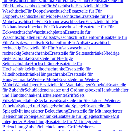
für Waschtischunterschränke
Für Handwaschbecken
Ersatzteile für
Für Handwaschbecken
Für Waschtische
Ersatzteile für Für
Waschtische
Für Doppelwaschtische
Ersatzteile für Für
Doppelwaschtische
Für Möbelwaschtische
Ersatzteile für Für
Möbelwaschtische
Für Eckhandwaschbecken
Ersatzteile für Für
Eckhandwaschbecken
Für Eckwaschtische
Ersatzteile für Für
Eckwaschtische
Waschtischplatten
Ersatzteile für
Waschtischplatten
Für Aufsatzwaschtisch Schalenform
Ersatzteile für
Für Aufsatzwaschtisch Schalenform
Für Aufsatzwaschtisch
rechteckig
Ersatzteile für Für Aufsatzwaschtisch
rechteckig
Seitenschränke
Ersatzteile für Seitenschränke
Niedrige
Seitenschränke
Ersatzteile für Niedrige
Seitenschränke
Hochschränke
Ersatzteile für
Hochschränke
Mittelhochschränke
Ersatzteile für
Mittelhochschränke
Hängeschränke
Ersatzteile für
Hängeschränke
Weitere Möbel
Ersatzteile für Weitere
Möbel
Wandablagen
Ersatzteile für Wandablagen
Zubehör
Ersatzteile
für Zubehör
Schubladeneinsätze und Ordnungsboxen
Handtuchhalter
und Handtuchhaken
Lichtelemente
Griffe
Sets
Füße
Magnettafeln
Steckdosen
Ersatzteile für Steckdosen
Weiteres
Zubehör
Spiegel und Spiegelschränke
Spiegel
Ersatzteile für
Spiegel
Mit integrierter Beleuchtung
Ersatzteile für Mit integrierter
Beleuchtung
Spiegelschränke
Ersatzteile für Spiegelschränke
Mit
integrierter Beleuchtung
Ersatzteile für Mit integrierter
Beleuchtung
Zubehör
Lichtelemente
Griffe
Weiteres