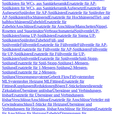
Spülkästen für WCs, aus Sanitärkeramik
Ersatzteile für AP-
Spülkästen für WCs, aus Sanitärkeramik
Aufgesetzt
Ersatzteile für
Aufgesetzt
Spülrohre für AP-Spülkästen
Ersatzteile für Spülrohre für
AP-Spülkästen
Hochhängend
Ersatzteile für Hochhängend
Tief- und
halbhochhängend
Zubehör
Ersatzteile für
Zubehör
Anschlüsse
Ersatzteile für Anschlüsse
Manschetten
Nippel,
Rosetten und Staueinsätze
Verbrauchsmaterial
Spülventile
UP-
Spülkästen
Sigma UP-Spülkästen
Ersatzteile für Sigma UP-
Spülkästen
Spülrohre
Zubehör
Füll- und
Spülventile
Füllventile
Ersatzteile für Füllventile
Füllventile für AP-
Spülkästen
Ersatzteile für Füllventile für AP-Spülkästen
Füllventile
für UP-Spülkästen
Ersatzteile für Füllventile für UP-
Spülkästen
Spülventile
Ersatzteile für Spülventile
Spül-Stopp-
Spülung
Ersatzteile für Spül-Stopp-Spülung
1-Mengen-
Spülung
Ersatzteile für 1-Mengen-Spülung
2-Mengen-
Spülung
Ersatzteile für 2-Mengen-
Spülung
Versorgungssysteme
Geberit FlowFit
Systemrohre
ML
Systemrohre Heizung ML
Fittings
Ersatzteile für
Fittings
Kupplungen
Reduktionen
Bögen
T-Stücke
Innenliegende
Zirkulation
Übergänge unlösbar
Übergänge und Verbindungen,
lösbar
Ersatzteile für Übergänge und Verbindungen,
lösbar
Verschlüsse
Anschlüsse
Ersatzteile für Anschlüsse
Verteiler mit
Gewindeanschluss
T-Stücke für Heizung
Übergänge und
Verbindungen für Heizung, lösbar
Anschlüsse für Heizung
Ersatzteile
für Anschlüsse für Heizung
Zubehör
Dämmungen für