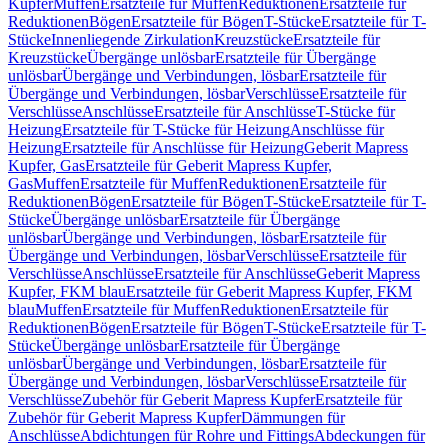
Kupfer
Muffen
Ersatzteile für Muffen
Reduktionen
Ersatzteile für
Reduktionen
Bögen
Ersatzteile für Bögen
T-Stücke
Ersatzteile für T-
Stücke
Innenliegende Zirkulation
Kreuzstücke
Ersatzteile für
Kreuzstücke
Übergänge unlösbar
Ersatzteile für Übergänge
unlösbar
Übergänge und Verbindungen, lösbar
Ersatzteile für
Übergänge und Verbindungen, lösbar
Verschlüsse
Ersatzteile für
Verschlüsse
Anschlüsse
Ersatzteile für Anschlüsse
T-Stücke für
Heizung
Ersatzteile für T-Stücke für Heizung
Anschlüsse für
Heizung
Ersatzteile für Anschlüsse für Heizung
Geberit Mapress
Kupfer, Gas
Ersatzteile für Geberit Mapress Kupfer,
Gas
Muffen
Ersatzteile für Muffen
Reduktionen
Ersatzteile für
Reduktionen
Bögen
Ersatzteile für Bögen
T-Stücke
Ersatzteile für T-
Stücke
Übergänge unlösbar
Ersatzteile für Übergänge
unlösbar
Übergänge und Verbindungen, lösbar
Ersatzteile für
Übergänge und Verbindungen, lösbar
Verschlüsse
Ersatzteile für
Verschlüsse
Anschlüsse
Ersatzteile für Anschlüsse
Geberit Mapress
Kupfer, FKM blau
Ersatzteile für Geberit Mapress Kupfer, FKM
blau
Muffen
Ersatzteile für Muffen
Reduktionen
Ersatzteile für
Reduktionen
Bögen
Ersatzteile für Bögen
T-Stücke
Ersatzteile für T-
Stücke
Übergänge unlösbar
Ersatzteile für Übergänge
unlösbar
Übergänge und Verbindungen, lösbar
Ersatzteile für
Übergänge und Verbindungen, lösbar
Verschlüsse
Ersatzteile für
Verschlüsse
Zubehör für Geberit Mapress Kupfer
Ersatzteile für
Zubehör für Geberit Mapress Kupfer
Dämmungen für
Anschlüsse
Abdichtungen für Rohre und Fittings
Abdeckungen für