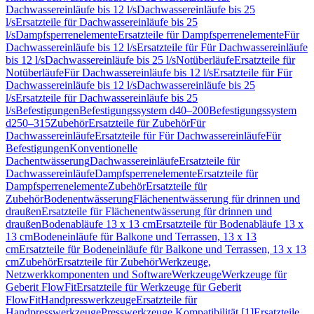
Dachwassereinläufe bis 12 l/s
Dachwassereinläufe bis 25
l/s
Ersatzteile für Dachwassereinläufe bis 25
l/s
Dampfsperrenelemente
Ersatzteile für Dampfsperrenelemente
Für
Dachwassereinläufe bis 12 l/s
Ersatzteile für Für Dachwassereinläufe
bis 12 l/s
Dachwassereinläufe bis 25 l/s
Notüberläufe
Ersatzteile für
Notüberläufe
Für Dachwassereinläufe bis 12 l/s
Ersatzteile für Für
Dachwassereinläufe bis 12 l/s
Dachwassereinläufe bis 25
l/s
Ersatzteile für Dachwassereinläufe bis 25
l/s
Befestigungen
Befestigungssystem d40–200
Befestigungssystem
d250–315
Zubehör
Ersatzteile für Zubehör
Für
Dachwassereinläufe
Ersatzteile für Für Dachwassereinläufe
Für
Befestigungen
Konventionelle
Dachentwässerung
Dachwassereinläufe
Ersatzteile für
Dachwassereinläufe
Dampfsperrenelemente
Ersatzteile für
Dampfsperrenelemente
Zubehör
Ersatzteile für
Zubehör
Bodenentwässerung
Flächenentwässerung für drinnen und
draußen
Ersatzteile für Flächenentwässerung für drinnen und
draußen
Bodenabläufe 13 x 13 cm
Ersatzteile für Bodenabläufe 13 x
13 cm
Bodeneinläufe für Balkone und Terrassen, 13 x 13
cm
Ersatzteile für Bodeneinläufe für Balkone und Terrassen, 13 x 13
cm
Zubehör
Ersatzteile für Zubehör
Werkzeuge,
Netzwerkkomponenten und Software
Werkzeuge
Werkzeuge für
Geberit FlowFit
Ersatzteile für Werkzeuge für Geberit
FlowFit
Handpresswerkzeuge
Ersatzteile für
Handpresswerkzeuge
Presswerkzeuge Kompatibilität [1]
Ersatzteile