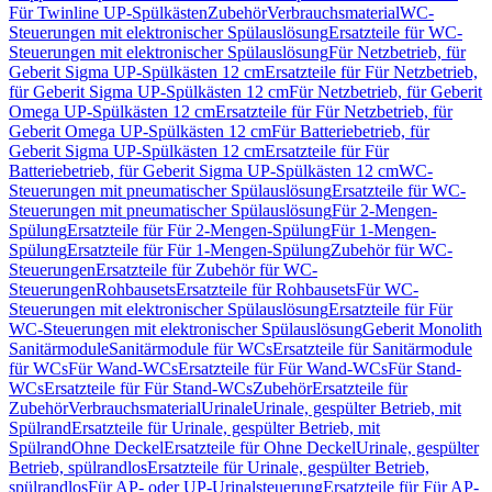
Für Twinline UP-Spülkästen
Zubehör
Verbrauchsmaterial
WC-
Steuerungen mit elektronischer Spülauslösung
Ersatzteile für WC-
Steuerungen mit elektronischer Spülauslösung
Für Netzbetrieb, für
Geberit Sigma UP-Spülkästen 12 cm
Ersatzteile für Für Netzbetrieb,
für Geberit Sigma UP-Spülkästen 12 cm
Für Netzbetrieb, für Geberit
Omega UP-Spülkästen 12 cm
Ersatzteile für Für Netzbetrieb, für
Geberit Omega UP-Spülkästen 12 cm
Für Batteriebetrieb, für
Geberit Sigma UP-Spülkästen 12 cm
Ersatzteile für Für
Batteriebetrieb, für Geberit Sigma UP-Spülkästen 12 cm
WC-
Steuerungen mit pneumatischer Spülauslösung
Ersatzteile für WC-
Steuerungen mit pneumatischer Spülauslösung
Für 2-Mengen-
Spülung
Ersatzteile für Für 2-Mengen-Spülung
Für 1-Mengen-
Spülung
Ersatzteile für Für 1-Mengen-Spülung
Zubehör für WC-
Steuerungen
Ersatzteile für Zubehör für WC-
Steuerungen
Rohbausets
Ersatzteile für Rohbausets
Für WC-
Steuerungen mit elektronischer Spülauslösung
Ersatzteile für Für
WC-Steuerungen mit elektronischer Spülauslösung
Geberit Monolith
Sanitärmodule
Sanitärmodule für WCs
Ersatzteile für Sanitärmodule
für WCs
Für Wand-WCs
Ersatzteile für Für Wand-WCs
Für Stand-
WCs
Ersatzteile für Für Stand-WCs
Zubehör
Ersatzteile für
Zubehör
Verbrauchsmaterial
Urinale
Urinale, gespülter Betrieb, mit
Spülrand
Ersatzteile für Urinale, gespülter Betrieb, mit
Spülrand
Ohne Deckel
Ersatzteile für Ohne Deckel
Urinale, gespülter
Betrieb, spülrandlos
Ersatzteile für Urinale, gespülter Betrieb,
spülrandlos
Für AP- oder UP-Urinalsteuerung
Ersatzteile für Für AP-