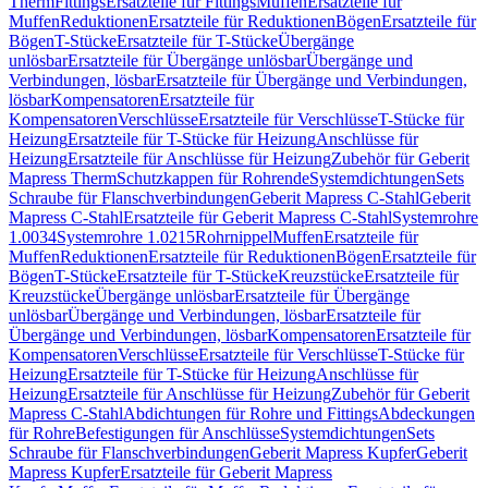
Therm
Fittings
Ersatzteile für Fittings
Muffen
Ersatzteile für
Muffen
Reduktionen
Ersatzteile für Reduktionen
Bögen
Ersatzteile für
Bögen
T-Stücke
Ersatzteile für T-Stücke
Übergänge
unlösbar
Ersatzteile für Übergänge unlösbar
Übergänge und
Verbindungen, lösbar
Ersatzteile für Übergänge und Verbindungen,
lösbar
Kompensatoren
Ersatzteile für
Kompensatoren
Verschlüsse
Ersatzteile für Verschlüsse
T-Stücke für
Heizung
Ersatzteile für T-Stücke für Heizung
Anschlüsse für
Heizung
Ersatzteile für Anschlüsse für Heizung
Zubehör für Geberit
Mapress Therm
Schutzkappen für Rohrende
Systemdichtungen
Sets
Schraube für Flanschverbindungen
Geberit Mapress C-Stahl
Geberit
Mapress C-Stahl
Ersatzteile für Geberit Mapress C-Stahl
Systemrohre
1.0034
Systemrohre 1.0215
Rohrnippel
Muffen
Ersatzteile für
Muffen
Reduktionen
Ersatzteile für Reduktionen
Bögen
Ersatzteile für
Bögen
T-Stücke
Ersatzteile für T-Stücke
Kreuzstücke
Ersatzteile für
Kreuzstücke
Übergänge unlösbar
Ersatzteile für Übergänge
unlösbar
Übergänge und Verbindungen, lösbar
Ersatzteile für
Übergänge und Verbindungen, lösbar
Kompensatoren
Ersatzteile für
Kompensatoren
Verschlüsse
Ersatzteile für Verschlüsse
T-Stücke für
Heizung
Ersatzteile für T-Stücke für Heizung
Anschlüsse für
Heizung
Ersatzteile für Anschlüsse für Heizung
Zubehör für Geberit
Mapress C-Stahl
Abdichtungen für Rohre und Fittings
Abdeckungen
für Rohre
Befestigungen für Anschlüsse
Systemdichtungen
Sets
Schraube für Flanschverbindungen
Geberit Mapress Kupfer
Geberit
Mapress Kupfer
Ersatzteile für Geberit Mapress