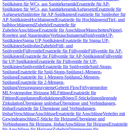
Spülkästen für WCs, aus Sanitärkeramik
Ersatzteile für AP-
Spülkästen für WCs, aus Sanitärkeramik
Aufgesetzt
Ersatzteile für
Aufgesetzt
Spülrohre für AP-Spülkästen
Ersatzteile für Spülrohre für
AP-Spülkästen
Hochhängend
Ersatzteile für Hochhängend
Tief- und
halbhochhängend
Zubehör
Ersatzteile für
Zubehör
Anschlüsse
Ersatzteile für Anschlüsse
Manschetten
Nippel,
Rosetten und Staueinsätze
Verbrauchsmaterial
Spülventile
UP-
Spülkästen
Sigma UP-Spülkästen
Ersatzteile für Sigma UP-
Spülkästen
Spülrohre
Zubehör
Füll- und
Spülventile
Füllventile
Ersatzteile für Füllventile
Füllventile für AP-
Spülkästen
Ersatzteile für Füllventile für AP-Spülkästen
Füllventile
für UP-Spülkästen
Ersatzteile für Füllventile für UP-
Spülkästen
Spülventile
Ersatzteile für Spülventile
Spül-Stopp-
Spülung
Ersatzteile für Spül-Stopp-Spülung
1-Mengen-
Spülung
Ersatzteile für 1-Mengen-Spülung
2-Mengen-
Spülung
Ersatzteile für 2-Mengen-
Spülung
Versorgungssysteme
Geberit FlowFit
Systemrohre
ML
Systemrohre Heizung ML
Fittings
Ersatzteile für
Fittings
Kupplungen
Reduktionen
Bögen
T-Stücke
Innenliegende
Zirkulation
Übergänge unlösbar
Übergänge und Verbindungen,
lösbar
Ersatzteile für Übergänge und Verbindungen,
lösbar
Verschlüsse
Anschlüsse
Ersatzteile für Anschlüsse
Verteiler mit
Gewindeanschluss
T-Stücke für Heizung
Übergänge und
Verbindungen für Heizung, lösbar
Anschlüsse für Heizung
Ersatzteile
für Anschlüsse für Heizung
Zubehör
Dämmungen für