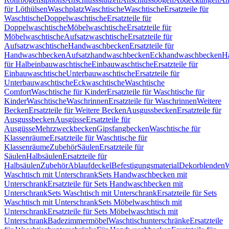
für Löthülsen
Waschplatz
Waschtische
Waschtische
Ersatzteile für
Waschtische
Doppelwaschtische
Ersatzteile für
Doppelwaschtische
Möbelwaschtische
Ersatzteile für
Möbelwaschtische
Aufsatzwaschtische
Ersatzteile für
Aufsatzwaschtische
Handwaschbecken
Ersatzteile für
Handwaschbecken
Aufsatzhandwaschbecken
Eckhandwaschbecken
H
für Halbeinbauwaschtische
Einbauwaschtische
Ersatzteile für
Einbauwaschtische
Unterbauwaschtische
Ersatzteile für
Unterbauwaschtische
Eckwaschtische
Waschtische
Comfort
Waschtische für Kinder
Ersatzteile für Waschtische für
Kinder
Waschtische
Waschrinnen
Ersatzteile für Waschrinnen
Weitere
Becken
Ersatzteile für Weitere Becken
Ausgussbecken
Ersatzteile für
Ausgussbecken
Ausgüsse
Ersatzteile für
Ausgüsse
Mehrzweckbecken
Gipsfangbecken
Waschtische für
Klassenräume
Ersatzteile für Waschtische für
Klassenräume
Zubehör
Säulen
Ersatzteile für
Säulen
Halbsäulen
Ersatzteile für
Halbsäulen
Zubehör
Ablaufdeckel
Befestigungsmaterial
Dekorblenden
W
Waschtisch mit Unterschrank
Sets Handwaschbecken mit
Unterschrank
Ersatzteile für Sets Handwaschbecken mit
Unterschrank
Sets Waschtisch mit Unterschrank
Ersatzteile für Sets
Waschtisch mit Unterschrank
Sets Möbelwaschtisch mit
Unterschrank
Ersatzteile für Sets Möbelwaschtisch mit
Unterschrank
Badezimmermöbel
Waschtischunterschränke
Ersatzteile