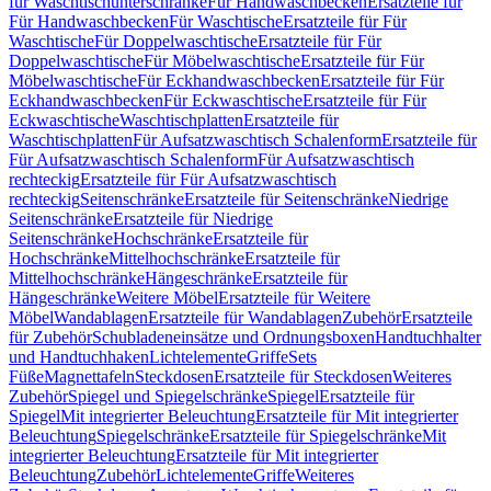
für Waschtischunterschränke
Für Handwaschbecken
Ersatzteile für
Für Handwaschbecken
Für Waschtische
Ersatzteile für Für
Waschtische
Für Doppelwaschtische
Ersatzteile für Für
Doppelwaschtische
Für Möbelwaschtische
Ersatzteile für Für
Möbelwaschtische
Für Eckhandwaschbecken
Ersatzteile für Für
Eckhandwaschbecken
Für Eckwaschtische
Ersatzteile für Für
Eckwaschtische
Waschtischplatten
Ersatzteile für
Waschtischplatten
Für Aufsatzwaschtisch Schalenform
Ersatzteile für
Für Aufsatzwaschtisch Schalenform
Für Aufsatzwaschtisch
rechteckig
Ersatzteile für Für Aufsatzwaschtisch
rechteckig
Seitenschränke
Ersatzteile für Seitenschränke
Niedrige
Seitenschränke
Ersatzteile für Niedrige
Seitenschränke
Hochschränke
Ersatzteile für
Hochschränke
Mittelhochschränke
Ersatzteile für
Mittelhochschränke
Hängeschränke
Ersatzteile für
Hängeschränke
Weitere Möbel
Ersatzteile für Weitere
Möbel
Wandablagen
Ersatzteile für Wandablagen
Zubehör
Ersatzteile
für Zubehör
Schubladeneinsätze und Ordnungsboxen
Handtuchhalter
und Handtuchhaken
Lichtelemente
Griffe
Sets
Füße
Magnettafeln
Steckdosen
Ersatzteile für Steckdosen
Weiteres
Zubehör
Spiegel und Spiegelschränke
Spiegel
Ersatzteile für
Spiegel
Mit integrierter Beleuchtung
Ersatzteile für Mit integrierter
Beleuchtung
Spiegelschränke
Ersatzteile für Spiegelschränke
Mit
integrierter Beleuchtung
Ersatzteile für Mit integrierter
Beleuchtung
Zubehör
Lichtelemente
Griffe
Weiteres