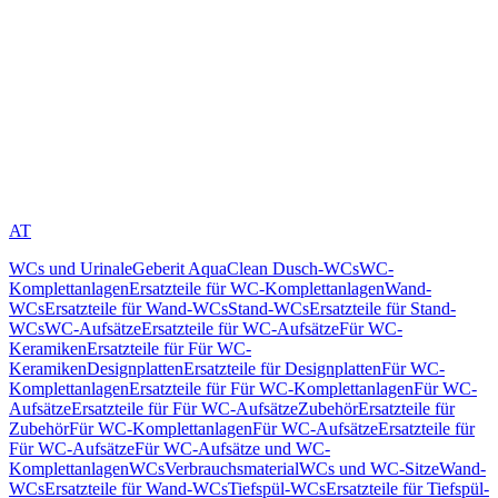
AT
WCs und Urinale
Geberit AquaClean Dusch-WCs
WC-
Komplettanlagen
Ersatzteile für WC-Komplettanlagen
Wand-
WCs
Ersatzteile für Wand-WCs
Stand-WCs
Ersatzteile für Stand-
WCs
WC-Aufsätze
Ersatzteile für WC-Aufsätze
Für WC-
Keramiken
Ersatzteile für Für WC-
Keramiken
Designplatten
Ersatzteile für Designplatten
Für WC-
Komplettanlagen
Ersatzteile für Für WC-Komplettanlagen
Für WC-
Aufsätze
Ersatzteile für Für WC-Aufsätze
Zubehör
Ersatzteile für
Zubehör
Für WC-Komplettanlagen
Für WC-Aufsätze
Ersatzteile für
Für WC-Aufsätze
Für WC-Aufsätze und WC-
Komplettanlagen
WCs
Verbrauchsmaterial
WCs und WC-Sitze
Wand-
WCs
Ersatzteile für Wand-WCs
Tiefspül-WCs
Ersatzteile für Tiefspül-