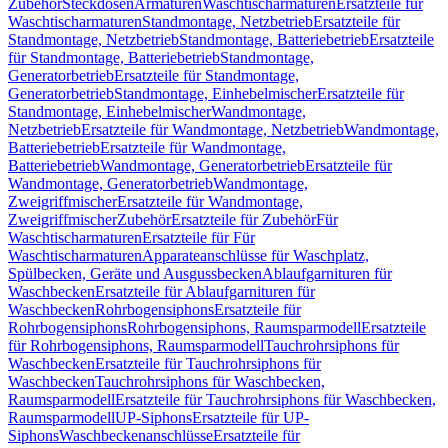
Zubehör
Steckdosen
Armaturen
Waschtischarmaturen
Ersatzteile für
Waschtischarmaturen
Standmontage, Netzbetrieb
Ersatzteile für
Standmontage, Netzbetrieb
Standmontage, Batteriebetrieb
Ersatzteile
für Standmontage, Batteriebetrieb
Standmontage,
Generatorbetrieb
Ersatzteile für Standmontage,
Generatorbetrieb
Standmontage, Einhebelmischer
Ersatzteile für
Standmontage, Einhebelmischer
Wandmontage,
Netzbetrieb
Ersatzteile für Wandmontage, Netzbetrieb
Wandmontage,
Batteriebetrieb
Ersatzteile für Wandmontage,
Batteriebetrieb
Wandmontage, Generatorbetrieb
Ersatzteile für
Wandmontage, Generatorbetrieb
Wandmontage,
Zweigriffmischer
Ersatzteile für Wandmontage,
Zweigriffmischer
Zubehör
Ersatzteile für Zubehör
Für
Waschtischarmaturen
Ersatzteile für Für
Waschtischarmaturen
Apparateanschlüsse für Waschplatz,
Spülbecken, Geräte und Ausgussbecken
Ablaufgarnituren für
Waschbecken
Ersatzteile für Ablaufgarnituren für
Waschbecken
Rohrbogensiphons
Ersatzteile für
Rohrbogensiphons
Rohrbogensiphons, Raumsparmodell
Ersatzteile
für Rohrbogensiphons, Raumsparmodell
Tauchrohrsiphons für
Waschbecken
Ersatzteile für Tauchrohrsiphons für
Waschbecken
Tauchrohrsiphons für Waschbecken,
Raumsparmodell
Ersatzteile für Tauchrohrsiphons für Waschbecken,
Raumsparmodell
UP-Siphons
Ersatzteile für UP-
Siphons
Waschbeckenanschlüsse
Ersatzteile für