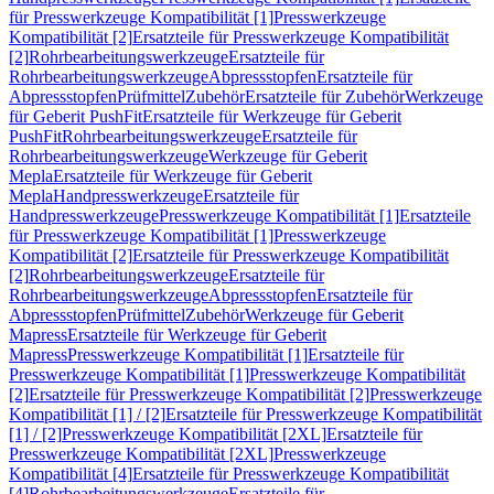
für Presswerkzeuge Kompatibilität [1]
Presswerkzeuge
Kompatibilität [2]
Ersatzteile für Presswerkzeuge Kompatibilität
[2]
Rohrbearbeitungswerkzeuge
Ersatzteile für
Rohrbearbeitungswerkzeuge
Abpressstopfen
Ersatzteile für
Abpressstopfen
Prüfmittel
Zubehör
Ersatzteile für Zubehör
Werkzeuge
für Geberit PushFit
Ersatzteile für Werkzeuge für Geberit
PushFit
Rohrbearbeitungswerkzeuge
Ersatzteile für
Rohrbearbeitungswerkzeuge
Werkzeuge für Geberit
Mepla
Ersatzteile für Werkzeuge für Geberit
Mepla
Handpresswerkzeuge
Ersatzteile für
Handpresswerkzeuge
Presswerkzeuge Kompatibilität [1]
Ersatzteile
für Presswerkzeuge Kompatibilität [1]
Presswerkzeuge
Kompatibilität [2]
Ersatzteile für Presswerkzeuge Kompatibilität
[2]
Rohrbearbeitungswerkzeuge
Ersatzteile für
Rohrbearbeitungswerkzeuge
Abpressstopfen
Ersatzteile für
Abpressstopfen
Prüfmittel
Zubehör
Werkzeuge für Geberit
Mapress
Ersatzteile für Werkzeuge für Geberit
Mapress
Presswerkzeuge Kompatibilität [1]
Ersatzteile für
Presswerkzeuge Kompatibilität [1]
Presswerkzeuge Kompatibilität
[2]
Ersatzteile für Presswerkzeuge Kompatibilität [2]
Presswerkzeuge
Kompatibilität [1] / [2]
Ersatzteile für Presswerkzeuge Kompatibilität
[1] / [2]
Presswerkzeuge Kompatibilität [2XL]
Ersatzteile für
Presswerkzeuge Kompatibilität [2XL]
Presswerkzeuge
Kompatibilität [4]
Ersatzteile für Presswerkzeuge Kompatibilität
[4]
Rohrbearbeitungswerkzeuge
Ersatzteile für