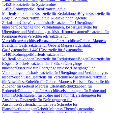
1.4521
Ersatzteile für Systemrohre
1.4521
Rohrnippel
Muffen
Ersatzteile für
Muffen
Reduktionen
Ersatzteile für Reduktionen
Bögen
Ersatzteile für
Bögen
T-Stücke
Ersatzteile für T-Stücke
Innenliegende
Zirkulation
Übergänge unlösbar
Ersatzteile für Übergänge
unlösbar
Übergänge und Verbindungen, lösbar
Ersatzteile für
Übergänge und Verbindungen, lösbar
Kompensatoren
Ersatzteile für
Kompensatoren
Verschlüsse
Ersatzteile für
Verschlüsse
Anschlüsse
Ersatzteile für Anschlüsse
Geberit Mapress
Edelstahl, Gas
Ersatzteile für Geberit Mapress Edelstahl,
Gas
Systemrohre 1.4401
Ersatzteile für Systemrohre
1.4401
Rohrnippel
Muffen
Ersatzteile für
Muffen
Reduktionen
Ersatzteile für Reduktionen
Bögen
Ersatzteile für
Bögen
T-Stücke
Ersatzteile für T-Stücke
Übergänge
unlösbar
Ersatzteile für Übergänge unlösbar
Übergänge und
Verbindungen, lösbar
Ersatzteile für Übergänge und Verbindungen,
lösbar
Verschlüsse
Ersatzteile für Verschlüsse
Anschlüsse
Ersatzteile
für Anschlüsse
Zubehör für Geberit Mapress Edelstahl
Ersatzteile für
Zubehör für Geberit Mapress Edelstahl
Schutzkappen für
Rohrende
Dämmungen für Anschlüsse
Isolierungen für Rohre und
Fittings
Abdichtungen für Rohre und Fittings
Befestigungen für
Anschlüsse
Ersatzteile für Befestigungen für
Anschlüsse
Systemdichtungen
Sets Schraube für
Flanschverbindungen
Geberit Mapress Therm
Systemrohre