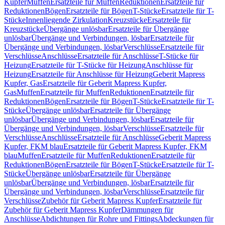
Kupfer
Muffen
Ersatzteile für Muffen
Reduktionen
Ersatzteile für
Reduktionen
Bögen
Ersatzteile für Bögen
T-Stücke
Ersatzteile für T-
Stücke
Innenliegende Zirkulation
Kreuzstücke
Ersatzteile für
Kreuzstücke
Übergänge unlösbar
Ersatzteile für Übergänge
unlösbar
Übergänge und Verbindungen, lösbar
Ersatzteile für
Übergänge und Verbindungen, lösbar
Verschlüsse
Ersatzteile für
Verschlüsse
Anschlüsse
Ersatzteile für Anschlüsse
T-Stücke für
Heizung
Ersatzteile für T-Stücke für Heizung
Anschlüsse für
Heizung
Ersatzteile für Anschlüsse für Heizung
Geberit Mapress
Kupfer, Gas
Ersatzteile für Geberit Mapress Kupfer,
Gas
Muffen
Ersatzteile für Muffen
Reduktionen
Ersatzteile für
Reduktionen
Bögen
Ersatzteile für Bögen
T-Stücke
Ersatzteile für T-
Stücke
Übergänge unlösbar
Ersatzteile für Übergänge
unlösbar
Übergänge und Verbindungen, lösbar
Ersatzteile für
Übergänge und Verbindungen, lösbar
Verschlüsse
Ersatzteile für
Verschlüsse
Anschlüsse
Ersatzteile für Anschlüsse
Geberit Mapress
Kupfer, FKM blau
Ersatzteile für Geberit Mapress Kupfer, FKM
blau
Muffen
Ersatzteile für Muffen
Reduktionen
Ersatzteile für
Reduktionen
Bögen
Ersatzteile für Bögen
T-Stücke
Ersatzteile für T-
Stücke
Übergänge unlösbar
Ersatzteile für Übergänge
unlösbar
Übergänge und Verbindungen, lösbar
Ersatzteile für
Übergänge und Verbindungen, lösbar
Verschlüsse
Ersatzteile für
Verschlüsse
Zubehör für Geberit Mapress Kupfer
Ersatzteile für
Zubehör für Geberit Mapress Kupfer
Dämmungen für
Anschlüsse
Abdichtungen für Rohre und Fittings
Abdeckungen für