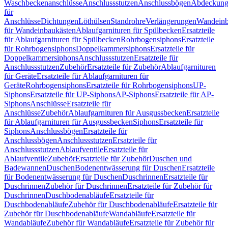
Waschbeckenanschlüsse
Anschlussstutzen
Anschlussbögen
Abdeckung
für
Anschlüsse
Dichtungen
Löthülsen
Standrohre
Verlängerungen
Wandeinb
für Wandeinbaukästen
Ablaufgarnituren für Spülbecken
Ersatzteile
für Ablaufgarnituren für Spülbecken
Rohrbogensiphons
Ersatzteile
für Rohrbogensiphons
Doppelkammersiphons
Ersatzteile für
Doppelkammersiphons
Anschlussstutzen
Ersatzteile für
Anschlussstutzen
Zubehör
Ersatzteile für Zubehör
Ablaufgarnituren
für Geräte
Ersatzteile für Ablaufgarnituren für
Geräte
Rohrbogensiphons
Ersatzteile für Rohrbogensiphons
UP-
Siphons
Ersatzteile für UP-Siphons
AP-Siphons
Ersatzteile für AP-
Siphons
Anschlüsse
Ersatzteile für
Anschlüsse
Zubehör
Ablaufgarnituren für Ausgussbecken
Ersatzteile
für Ablaufgarnituren für Ausgussbecken
Siphons
Ersatzteile für
Siphons
Anschlussbögen
Ersatzteile für
Anschlussbögen
Anschlussstutzen
Ersatzteile für
Anschlussstutzen
Ablaufventile
Ersatzteile für
Ablaufventile
Zubehör
Ersatzteile für Zubehör
Duschen und
Badewannen
Duschen
Bodenentwässerung für Duschen
Ersatzteile
für Bodenentwässerung für Duschen
Duschrinnen
Ersatzteile für
Duschrinnen
Zubehör für Duschrinnen
Ersatzteile für Zubehör für
Duschrinnen
Duschbodenabläufe
Ersatzteile für
Duschbodenabläufe
Zubehör für Duschbodenabläufe
Ersatzteile für
Zubehör für Duschbodenabläufe
Wandabläufe
Ersatzteile für
Wandabläufe
Zubehör für Wandabläufe
Ersatzteile für Zubehör für