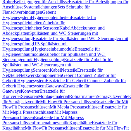
Rohre
Befestigungen für Anschlüsse
Ersatzteile für Befestigungen für
Anschlüsse
Systemdichtungen
Sets Schraube für
Flanschverbindungen
Geberit
Hygienesystem
Hygienespüleinheiten
Ersatzteile für
Hygienespüleinheiten
Zubehör für
Hygienespüleinheiten
Sensoren
Kabel
Abdeckungen und
Abdeckplatten
Spülkästen und WC-Steuerungen mit
Hygienespülung
Ersatzteile für Spülkästen und WC-Steuerungen mit
Hygienespülung
UP-Spülkästen mit
Hygienespülung
Hygieneeinbaumodule
Ersatzteile für
Hygieneeinbaumodule
Zubehör für Spülkästen und WC-
Steuerungen mit Hygienespülung
Ersatzteile für Zubehör für
Spülkästen und WC-Steuerungen mit
Hygienespülung
Sensoren
Kabel
Netzteile
Ersatzteile für
Netzteile
Netzwerkkomponenten
Geberit Connect Zubehör für
Geberit Hygienesystem
Ersatzteile für Geberit Connect Zubehör für
Geberit Hygienesystem
Gateways
Ersatzteile für
Gateways
Konverter
Ersatzteile für
Konverter
Sensoren
Montagematerial
Rohrarmaturen
Schrägsitzventile
E
für Schrägsitzventile
Mit FlowFit Pressanschlüssen
Ersatzteile für Mit
FlowFit Pressanschlüssen
Mit Mepla Pressanschlüssen
Ersatzteile für
Mit Mepla Pressanschlüssen
Mit Mapress
Pressanschlüssen
Ersatzteile für Mit Mapress
Pressanschlüssen
Probenahmeventile
Kugelhähne
Ersatzteile für
Kugelhähne
Mit FlowFit Pressanschlüssen
Ersatzteile für Mit FlowFit