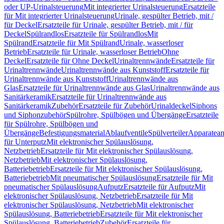
oder UP-Urinalsteuerung
Mit integrierter Urinalsteuerung
Ersatzteile
für Mit integrierter Urinalsteuerung
Urinale, gespülter Betrieb, mit /
für Deckel
Ersatzteile für Urinale, gespülter Betrieb, mit / für
Deckel
Spülrandlos
Ersatzteile für Spülrandlos
Mit
Spülrand
Ersatzteile für Mit Spülrand
Urinale, wasserloser
Betrieb
Ersatzteile für Urinale, wasserloser Betrieb
Ohne
Deckel
Ersatzteile für Ohne Deckel
Urinaltrennwände
Ersatzteile für
Urinaltrennwände
Urinaltrennwände aus Kunststoff
Ersatzteile für
Urinaltrennwände aus Kunststoff
Urinaltrennwände aus
Glas
Ersatzteile für Urinaltrennwände aus Glas
Urinaltrennwände aus
Sanitärkeramik
Ersatzteile für Urinaltrennwände aus
Sanitärkeramik
Zubehör
Ersatzteile für Zubehör
Urinaldeckel
Siphons
und Siphonzubehör
Spülrohre, Spülbögen und Übergänge
Ersatzteile
für Spülrohre, Spülbögen und
Übergänge
Befestigungsmaterial
Ablaufventile
Spülverteiler
Apparatean
für Unterputz
Mit elektronischer Spülauslösung,
Netzbetrieb
Ersatzteile für Mit elektronischer Spülauslösung,
Netzbetrieb
Mit elektronischer Spülauslösung,
Batteriebetrieb
Ersatzteile für Mit elektronischer Spülauslösung,
Batteriebetrieb
Mit pneumatischer Spülauslösung
Ersatzteile für Mit
pneumatischer Spülauslösung
Aufputz
Ersatzteile für Aufputz
Mit
elektronischer Spülauslösung, Netzbetrieb
Ersatzteile für Mit
elektronischer Spülauslösung, Netzbetrieb
Mit elektronischer
Spülauslösung, Batteriebetrieb
Ersatzteile für Mit elektronischer
Spülauslösung, Batteriebetrieb
Zubehör
Ersatzteile für