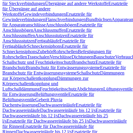
für Steckverbindungen
Übergänge auf andere Werkstoffe
Ersatzteile
für Übergänge auf andere
Werkstoffe
Gewindeverbindungen
Ersatzteile für
Gewindeverbindungen
Flanschverbindungen
Bundbüchsen
Apparatean
für Apparateanschlüsse
Anschlussbögen
Ersatzteile für
Anschlussbögen
Anschlussmuffen
Ersatzteile für
Anschlussmuffen
Anschlussstutzen
Ersatzteile für
Anschlussstutzen
Fertigabläufe
Ersatzteile für
Fertigabläufe
Schneckensiphons
Ersatzteile für
Schneckensiphons
Zubehör
Rohrschellen
Befestigungen für
Rohrschellen
Tragschalen
Verschlüsse
Dichtungen
Bauschutze
Verbrauc
Schallschutz und Feuchtigkeitsschutz
Brandschutz
Ersatzteile für
Brandschutz
Brandschutz für Entwässerungssysteme
Ersatzteile für
Brandschutz für Entwässerungssysteme
Schallschutz
Dämmungen
zur Körperschallentkopplung
Dämmungen zur
Körperschallentkopplung und
Luftschalldämmung
Feuchtigkeitsschutz
Abdichtungen
Lüftungsventile
für Entwässerung
Belüftungsventile
Ersatzteile für
Belüftungsventile
Geberit Pluvia
Dachentwässerung
Dachwassereinläufe
Ersatzteile für
Dachwassereinläufe
Dachwassereinläufe bis 12 l/s
Ersatzteile für
Dachwassereinläufe bis 12 l/s
Dachwassereinläufe bis 25
l/s
Ersatzteile für Dachwassereinläufe bis 25 l/s
Dachwassereinläufe
für Rinnen
Ersatzteile für Dachwassereinläufe für
Rinnen
Dachwassereinläufe bis 12 l/s
Ersatzteile für