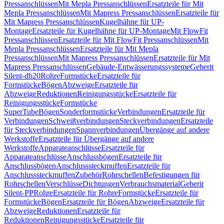
Pressanschlüssen
Mit Mepla Pressanschlüssen
Ersatzteile für Mit
Mepla Pressanschlüssen
Mit Mapress Pressanschlüssen
Ersatzteile für
Mit Mapress Pressanschlüssen
Kugelhähne für UP-
Montage
Ersatzteile für Kugelhähne für UP-Montage
Mit FlowFit
Pressanschlüssen
Ersatzteile für Mit FlowFit Pressanschlüssen
Mit
Mepla Pressanschlüssen
Ersatzteile für Mit Mepla
Pressanschlüssen
Mit Mapress Pressanschlüssen
Ersatzteile für Mit
Mapress Pressanschlüssen
Gebäude-Entwässerungssysteme
Geberit
Silent-db20
Rohre
Formstücke
Ersatzteile für
Formstücke
Bögen
Abzweige
Ersatzteile für
Abzweige
Reduktionen
Reinigungsstücke
Ersatzteile für
Reinigungsstücke
Formstücke
SuperTube
Bögen
Sonderformstücke
Verbindungen
Ersatzteile für
Verbindungen
Schweißverbindungen
Steckverbindungen
Ersatzteile
für Steckverbindungen
Spannverbindungen
Übergänge auf andere
Werkstoffe
Ersatzteile für Übergänge auf andere
Werkstoffe
Apparateanschlüsse
Ersatzteile für
Apparateanschlüsse
Anschlussbögen
Ersatzteile für
Anschlussbögen
Anschlusssteckmuffen
Ersatzteile für
Anschlusssteckmuffen
Zubehör
Rohrschellen
Befestigungen für
Rohrschellen
Verschlüsse
Dichtungen
Verbrauchsmaterial
Geberit
Silent-PP
Rohre
Ersatzteile für Rohre
Formstücke
Ersatzteile für
Formstücke
Bögen
Ersatzteile für Bögen
Abzweige
Ersatzteile für
Abzweige
Reduktionen
Ersatzteile für
Reduktionen
Reinigungsstücke
Ersatzteile für