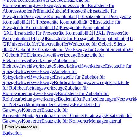
Rohrbearbeitungswerkzeuge
Abpressstopfen
Ersatzteile für
Abpressstopfen
Prüfmittel
Zubehör
Pressgeräte
Ersatzteile für
Pressgeräte
Pressgeräte Kompatibilität [1]
Ersatzteile für Pressgeräte
Kompatibilität [1]
Pressgeräte Kompatibilität [2]
Ersatzteile für
Pressgeräte Kompatibilität [2]
Pressgeräte Kompatibilität
[2XL]
Ersatzteile für Pressgeräte Kompatibilität [2XL]
Pressgeräte
Kompatibilität [4] / [2]
Ersatzteile für Pressgeräte Kompatibilität [4] /
[2]
Universalkoffer
Universalkoffer
Werkzeuge für Geberit Silent-
db20 / Geberit PE
Ersatzteile für Werkzeuge für Geberit Silent-db20
/ Geberit PE
Elektroschweißwerkzeuge
Ersatzteile für
Elektroschweißwerkzeuge
Zubehör für
Elektroschweißwerkzeuge
Spiegelschweißwerkzeuge
Ersatzteile für
Spiegelschweißwerkzeuge
Zubehör für
Spiegelschweißwerkzeuge
Ersatzteile für Zubehör für
Spiegelschweißwerkzeuge
Rohrbearbeitungswerkzeuge
Ersatzteile
für Rohrbearbeitungswerkzeuge
Zubehör für
Rohrbearbeitungswerkzeuge
Ersatzteile für Zubehör für
Rohrbearbeitungswerkzeuge
Bedienhilfen
Fernbedienungen
Netzwerk
für Netzwerkkomponenten
Gateways
Ersatzteile für
Gateways
Konverter
Ersatzteile für
Konverter
Montagematerial
Geberit Connect
Gateways
Ersatzteile für
Gateways
Konverter
Ersatzteile für Konverter
Montagematerial
Produktkategorien
Badserien