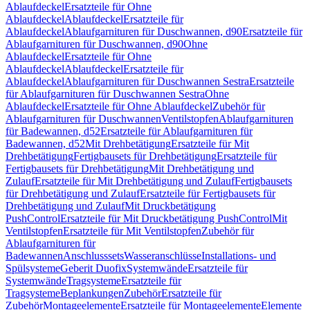
Ablaufdeckel
Ersatzteile für Ohne
Ablaufdeckel
Ablaufdeckel
Ersatzteile für
Ablaufdeckel
Ablaufgarnituren für Duschwannen, d90
Ersatzteile für
Ablaufgarnituren für Duschwannen, d90
Ohne
Ablaufdeckel
Ersatzteile für Ohne
Ablaufdeckel
Ablaufdeckel
Ersatzteile für
Ablaufdeckel
Ablaufgarnituren für Duschwannen Sestra
Ersatzteile
für Ablaufgarnituren für Duschwannen Sestra
Ohne
Ablaufdeckel
Ersatzteile für Ohne Ablaufdeckel
Zubehör für
Ablaufgarnituren für Duschwannen
Ventilstopfen
Ablaufgarnituren
für Badewannen, d52
Ersatzteile für Ablaufgarnituren für
Badewannen, d52
Mit Drehbetätigung
Ersatzteile für Mit
Drehbetätigung
Fertigbausets für Drehbetätigung
Ersatzteile für
Fertigbausets für Drehbetätigung
Mit Drehbetätigung und
Zulauf
Ersatzteile für Mit Drehbetätigung und Zulauf
Fertigbausets
für Drehbetätigung und Zulauf
Ersatzteile für Fertigbausets für
Drehbetätigung und Zulauf
Mit Druckbetätigung
PushControl
Ersatzteile für Mit Druckbetätigung PushControl
Mit
Ventilstopfen
Ersatzteile für Mit Ventilstopfen
Zubehör für
Ablaufgarnituren für
Badewannen
Anschlusssets
Wasseranschlüsse
Installations- und
Spülsysteme
Geberit Duofix
Systemwände
Ersatzteile für
Systemwände
Tragsysteme
Ersatzteile für
Tragsysteme
Beplankungen
Zubehör
Ersatzteile für
Zubehör
Montageelemente
Ersatzteile für Montageelemente
Elemente