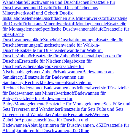
Wandabläufe
Duschwannen und Duschflächen
Ersatzteile für
Duschwannen und Duschflächen
Duschflächen aus
Mineralwerkstoff und Geberit Duofix
Installationselemente
Duschflächen aus Mineralwerkstoff
Ersatzteile
für Duschflächen aus Mineralwerkstoff
Montagelemente
Ersatzteile
für Montagelemente
Spezifische Duschwannenabläufe
Ersatzteile für
Spezifische
Duschwannenabläufe
Zubehör
Duschabtrennungen
Ersatzteile für
Duschabtrennungen
Duschseitenwände für Walk-in-
Dusche
Ersatzteile für Duschseitenwände für Walk-in-
Dusche
Zubehör
Ersatzteile für Zubehör
Nischenablageboxen für
Duschen
Ersatzteile für Nischenablageboxen für
Duschen
Nischenablageboxen
Ersatzteile für
Nischenablageboxen
Zubehör
Badewannen
Badewannen aus
Sanitäracryl
Ersatzteile für Badewannen aus
Sanitäracryl
Rechteckbadewannen
Ersatzteile für
Rechteckbadewannen
Badewannen aus Mineralwerkstoff
Ersatzteile
für Badewannen aus Mineralwerkstoff
Badewannen für
Babys
Ersatzteile für Badewannen für
Babys
Montagelemente
Ersatzteile für Montagelemente
Sets Füße und
Sets Traversen und Wandanker
Ersatzteile für Sets Füße und Sets
Traversen und Wandanker
Zubehör
Reparatursets
Weiteres
Zubehör
Apparateanschlüsse für Duschen und
Badewannen
Ablaufgarnituren für Duschwannen, d52
Ersatzteile für
Ablaufgarnituren für Duschwannen, d52
Ohne