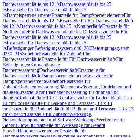
Dachwassereinläufe bis 12 l/s
Dachwassereinläufe bis 25
l/s
Ersatzteile für Dachwassereinläufe bis 25
l/s
Dampfsperrenelemente
Ersatzteile für Dampfsperrenelemente
Für
Dachwassereinläufe bis 12 l/s
Ersatzteile für Für Dachwassereinläufe
bis 12 l/s
Dachwassereinläufe bis 25 l/s
Notüberläufe
Ersatzteile für
Notüberläufe
Für Dachwassereinläufe bis 12 l/s
Ersatzteile für Für
Dachwassereinläufe bis 12 l/s
Dachwassereinläufe bis 25
l/s
Ersatzteile für Dachwassereinläufe bis 25
l/s
Befestigungen
Befestigungssystem d40–200
Befestigungssystem
d250–315
Zubehör
Ersatzteile für Zubehör
Für
Dachwassereinläufe
Ersatzteile für Für Dachwassereinläufe
Für
Befestigungen
Konventionelle
Dachentwässerung
Dachwassereinläufe
Ersatzteile für
Dachwassereinläufe
Dampfsperrenelemente
Ersatzteile für
Dampfsperrenelemente
Zubehör
Ersatzteile für
Zubehör
Bodenentwässerung
Flächenentwässerung für drinnen und
draußen
Ersatzteile für Flächenentwässerung für drinnen und
draußen
Bodenabläufe 13 x 13 cm
Ersatzteile für Bodenabläufe 13 x
13 cm
Bodeneinläufe für Balkone und Terrassen, 13 x 13
cm
Ersatzteile für Bodeneinläufe für Balkone und Terrassen, 13 x 13
cm
Zubehör
Ersatzteile für Zubehör
Werkzeuge,
Netzwerkkomponenten und Software
Werkzeuge
Werkzeuge für
Geberit FlowFit
Ersatzteile für Werkzeuge für Geberit
FlowFit
Handpresswerkzeuge
Ersatzteile für
Handpresswerkzeuge
Presswerkzeuge Kompatibilität [1]
Ersatzteile