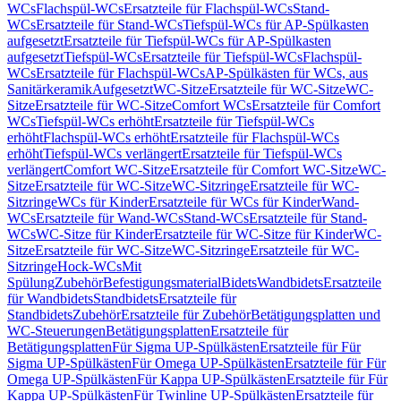
WCs
Flachspül-WCs
Ersatzteile für Flachspül-WCs
Stand-
WCs
Ersatzteile für Stand-WCs
Tiefspül-WCs für AP-Spülkasten
aufgesetzt
Ersatzteile für Tiefspül-WCs für AP-Spülkasten
aufgesetzt
Tiefspül-WCs
Ersatzteile für Tiefspül-WCs
Flachspül-
WCs
Ersatzteile für Flachspül-WCs
AP-Spülkästen für WCs, aus
Sanitärkeramik
Aufgesetzt
WC-Sitze
Ersatzteile für WC-Sitze
WC-
Sitze
Ersatzteile für WC-Sitze
Comfort WCs
Ersatzteile für Comfort
WCs
Tiefspül-WCs erhöht
Ersatzteile für Tiefspül-WCs
erhöht
Flachspül-WCs erhöht
Ersatzteile für Flachspül-WCs
erhöht
Tiefspül-WCs verlängert
Ersatzteile für Tiefspül-WCs
verlängert
Comfort WC-Sitze
Ersatzteile für Comfort WC-Sitze
WC-
Sitze
Ersatzteile für WC-Sitze
WC-Sitzringe
Ersatzteile für WC-
Sitzringe
WCs für Kinder
Ersatzteile für WCs für Kinder
Wand-
WCs
Ersatzteile für Wand-WCs
Stand-WCs
Ersatzteile für Stand-
WCs
WC-Sitze für Kinder
Ersatzteile für WC-Sitze für Kinder
WC-
Sitze
Ersatzteile für WC-Sitze
WC-Sitzringe
Ersatzteile für WC-
Sitzringe
Hock-WCs
Mit
Spülung
Zubehör
Befestigungsmaterial
Bidets
Wandbidets
Ersatzteile
für Wandbidets
Standbidets
Ersatzteile für
Standbidets
Zubehör
Ersatzteile für Zubehör
Betätigungsplatten und
WC-Steuerungen
Betätigungsplatten
Ersatzteile für
Betätigungsplatten
Für Sigma UP-Spülkästen
Ersatzteile für Für
Sigma UP-Spülkästen
Für Omega UP-Spülkästen
Ersatzteile für Für
Omega UP-Spülkästen
Für Kappa UP-Spülkästen
Ersatzteile für Für
Kappa UP-Spülkästen
Für Twinline UP-Spülkästen
Ersatzteile für