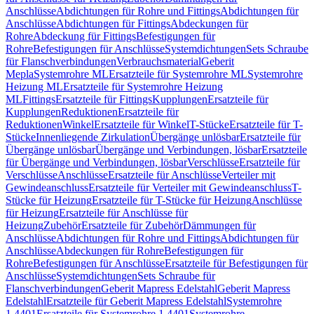
Anschlüsse
Abdichtungen für Rohre und Fittings
Abdichtungen für
Anschlüsse
Abdichtungen für Fittings
Abdeckungen für
Rohre
Abdeckung für Fittings
Befestigungen für
Rohre
Befestigungen für Anschlüsse
Systemdichtungen
Sets Schraube
für Flanschverbindungen
Verbrauchsmaterial
Geberit
Mepla
Systemrohre ML
Ersatzteile für Systemrohre ML
Systemrohre
Heizung ML
Ersatzteile für Systemrohre Heizung
ML
Fittings
Ersatzteile für Fittings
Kupplungen
Ersatzteile für
Kupplungen
Reduktionen
Ersatzteile für
Reduktionen
Winkel
Ersatzteile für Winkel
T-Stücke
Ersatzteile für T-
Stücke
Innenliegende Zirkulation
Übergänge unlösbar
Ersatzteile für
Übergänge unlösbar
Übergänge und Verbindungen, lösbar
Ersatzteile
für Übergänge und Verbindungen, lösbar
Verschlüsse
Ersatzteile für
Verschlüsse
Anschlüsse
Ersatzteile für Anschlüsse
Verteiler mit
Gewindeanschluss
Ersatzteile für Verteiler mit Gewindeanschluss
T-
Stücke für Heizung
Ersatzteile für T-Stücke für Heizung
Anschlüsse
für Heizung
Ersatzteile für Anschlüsse für
Heizung
Zubehör
Ersatzteile für Zubehör
Dämmungen für
Anschlüsse
Abdichtungen für Rohre und Fittings
Abdichtungen für
Anschlüsse
Abdeckungen für Rohre
Befestigungen für
Rohre
Befestigungen für Anschlüsse
Ersatzteile für Befestigungen für
Anschlüsse
Systemdichtungen
Sets Schraube für
Flanschverbindungen
Geberit Mapress Edelstahl
Geberit Mapress
Edelstahl
Ersatzteile für Geberit Mapress Edelstahl
Systemrohre
1.4401
Ersatzteile für Systemrohre 1.4401
Systemrohre