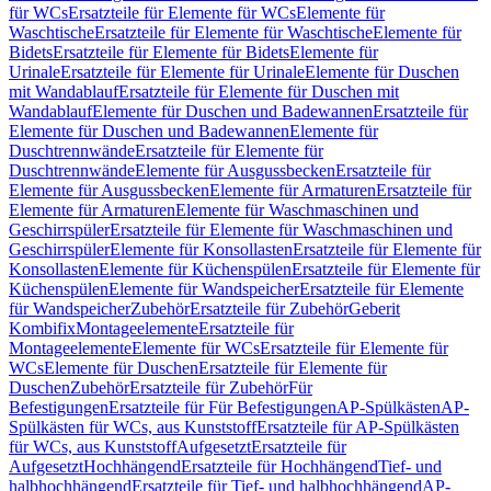
für WCs
Ersatzteile für Elemente für WCs
Elemente für
Waschtische
Ersatzteile für Elemente für Waschtische
Elemente für
Bidets
Ersatzteile für Elemente für Bidets
Elemente für
Urinale
Ersatzteile für Elemente für Urinale
Elemente für Duschen
mit Wandablauf
Ersatzteile für Elemente für Duschen mit
Wandablauf
Elemente für Duschen und Badewannen
Ersatzteile für
Elemente für Duschen und Badewannen
Elemente für
Duschtrennwände
Ersatzteile für Elemente für
Duschtrennwände
Elemente für Ausgussbecken
Ersatzteile für
Elemente für Ausgussbecken
Elemente für Armaturen
Ersatzteile für
Elemente für Armaturen
Elemente für Waschmaschinen und
Geschirrspüler
Ersatzteile für Elemente für Waschmaschinen und
Geschirrspüler
Elemente für Konsollasten
Ersatzteile für Elemente für
Konsollasten
Elemente für Küchenspülen
Ersatzteile für Elemente für
Küchenspülen
Elemente für Wandspeicher
Ersatzteile für Elemente
für Wandspeicher
Zubehör
Ersatzteile für Zubehör
Geberit
Kombifix
Montageelemente
Ersatzteile für
Montageelemente
Elemente für WCs
Ersatzteile für Elemente für
WCs
Elemente für Duschen
Ersatzteile für Elemente für
Duschen
Zubehör
Ersatzteile für Zubehör
Für
Befestigungen
Ersatzteile für Für Befestigungen
AP-Spülkästen
AP-
Spülkästen für WCs, aus Kunststoff
Ersatzteile für AP-Spülkästen
für WCs, aus Kunststoff
Aufgesetzt
Ersatzteile für
Aufgesetzt
Hochhängend
Ersatzteile für Hochhängend
Tief- und
halbhochhängend
Ersatzteile für Tief- und halbhochhängend
AP-