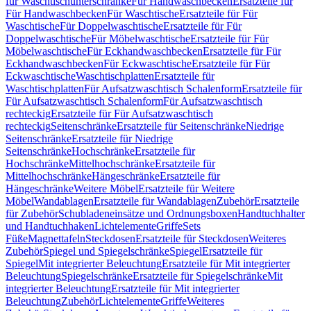
für Waschtischunterschränke
Für Handwaschbecken
Ersatzteile für
Für Handwaschbecken
Für Waschtische
Ersatzteile für Für
Waschtische
Für Doppelwaschtische
Ersatzteile für Für
Doppelwaschtische
Für Möbelwaschtische
Ersatzteile für Für
Möbelwaschtische
Für Eckhandwaschbecken
Ersatzteile für Für
Eckhandwaschbecken
Für Eckwaschtische
Ersatzteile für Für
Eckwaschtische
Waschtischplatten
Ersatzteile für
Waschtischplatten
Für Aufsatzwaschtisch Schalenform
Ersatzteile für
Für Aufsatzwaschtisch Schalenform
Für Aufsatzwaschtisch
rechteckig
Ersatzteile für Für Aufsatzwaschtisch
rechteckig
Seitenschränke
Ersatzteile für Seitenschränke
Niedrige
Seitenschränke
Ersatzteile für Niedrige
Seitenschränke
Hochschränke
Ersatzteile für
Hochschränke
Mittelhochschränke
Ersatzteile für
Mittelhochschränke
Hängeschränke
Ersatzteile für
Hängeschränke
Weitere Möbel
Ersatzteile für Weitere
Möbel
Wandablagen
Ersatzteile für Wandablagen
Zubehör
Ersatzteile
für Zubehör
Schubladeneinsätze und Ordnungsboxen
Handtuchhalter
und Handtuchhaken
Lichtelemente
Griffe
Sets
Füße
Magnettafeln
Steckdosen
Ersatzteile für Steckdosen
Weiteres
Zubehör
Spiegel und Spiegelschränke
Spiegel
Ersatzteile für
Spiegel
Mit integrierter Beleuchtung
Ersatzteile für Mit integrierter
Beleuchtung
Spiegelschränke
Ersatzteile für Spiegelschränke
Mit
integrierter Beleuchtung
Ersatzteile für Mit integrierter
Beleuchtung
Zubehör
Lichtelemente
Griffe
Weiteres