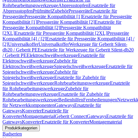
Rohrbearbeitungswerkzeuge
Abpressstopfen
Ersatzteile für
Abpressstopfen
Prüfmittel
Zubehör
Pressgeräte
Ersatzteile für
Pressgeräte
Pressgeräte Kompatibilität [1]
Ersatzteile für Pressgeräte
Kompatibilität [1]
Pressgeräte Kompatibilität [2]
Ersatzteile für
Pressgeräte Kompatibilität [2]
Pressgeräte Kompatibilität
[2XL]
Ersatzteile für Pressgeräte Kompatibilität [2XL]
Pressgeräte
Kompatibilität [4] / [2]
Ersatzteile für Pressgeräte Kompatibilität [4] /
[2]
Universalkoffer
Universalkoffer
Werkzeuge für Geberit Silent-
db20 / Geberit PE
Ersatzteile für Werkzeuge für Geberit Silent-db20
/ Geberit PE
Elektroschweißwerkzeuge
Ersatzteile für
Elektroschweißwerkzeuge
Zubehör für
Elektroschweißwerkzeuge
Spiegelschweißwerkzeuge
Ersatzteile für
Spiegelschweißwerkzeuge
Zubehör für
Spiegelschweißwerkzeuge
Ersatzteile für Zubehör für
Spiegelschweißwerkzeuge
Rohrbearbeitungswerkzeuge
Ersatzteile
für Rohrbearbeitungswerkzeuge
Zubehör für
Rohrbearbeitungswerkzeuge
Ersatzteile für Zubehör für
Rohrbearbeitungswerkzeuge
Bedienhilfen
Fernbedienungen
Netzwerk
für Netzwerkkomponenten
Gateways
Ersatzteile für
Gateways
Konverter
Ersatzteile für
Konverter
Montagematerial
Geberit Connect
Gateways
Ersatzteile für
Gateways
Konverter
Ersatzteile für Konverter
Montagematerial
Produktkategorien
Badserien