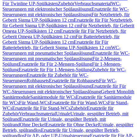
Für Twinline UP-Spülkästen
Zubehör
Verbrauchsmaterial
WC-
Steuerungen mit elektronischer Spülauslösung
Ersatzteile für WC-
Steuerungen mit elektronischer Spülauslösung
Für Netzbetrieb, für
Geberit Sigma UP-Spülkästen 12 cm
Ersatzteile für Für Netzbetrieb,
für Geberit Sigma UP-Spülkästen 12 cm
Für Netzbetrieb, für Geberit
Omega UP-Spülkästen 12 cm
Ersatzteile für Für Netzbetrieb, für
Geberit Omega UP-Spülkästen 12 cm
Für Batteriebetrieb, für
Geberit Sigma UP-Spülkästen 12 cm
Ersatzteile für Für
Batteriebetrieb, für Geberit Sigma UP-Spülkästen 12 cm
WC-
Steuerungen mit pneumatischer Spülauslösung
Ersatzteile für WC-
Steuerungen mit pneumatischer Spülauslösung
Für 2-Mengen-
Spülung
Ersatzteile für Für 2-Mengen-Spülung
Für 1-Mengen-
Spülung
Ersatzteile für Für 1-Mengen-Spülung
Zubehör für WC-
Steuerungen
Ersatzteile für Zubehör für WC-
Steuerungen
Rohbausets
Ersatzteile für Rohbausets
Für WC-
Steuerungen mit elektronischer Spülauslösung
Ersatzteile für Für
WC-Steuerungen mit elektronischer Spülauslösung
Geberit Monolith
Sanitärmodule
Sanitärmodule für WCs
Ersatzteile für Sanitärmodule
für WCs
Für Wand-WCs
Ersatzteile für Für Wand-WCs
Für Stand-
WCs
Ersatzteile für Für Stand-WCs
Zubehör
Ersatzteile für
Zubehör
Verbrauchsmaterial
Urinale
Urinale, gespülter Betrieb, mit
Spülrand
Ersatzteile für Urinale, gespülter Betrieb, mit
Spülrand
Ohne Deckel
Ersatzteile für Ohne Deckel
Urinale, gespülter
Betrieb, spülrandlos
Ersatzteile für Urinale, gespülter Betrieb,
spülrandlos
Für AP- oder UP-Urinalsteuerung
Ersatzteile für Für AP-