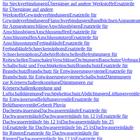
für Steckverbindungen
Übergänge auf andere Werkstoffe
Ersatzteile
für Übergänge auf andere
Werkstoffe
Gewindeverbindungen
Ersatzteile für
Gewindeverbindungen
Flanschverbindungen
Bundbüchsen
Apparatean
für Apparateanschlüsse
Anschlussbögen
Ersatzteile für
Anschlussbögen
Anschlussmuffen
Ersatzteile für
Anschlussmuffen
Anschlussstutzen
Ersatzteile für
Anschlussstutzen
Fertigabläufe
Ersatzteile für
Fertigabläufe
Schneckensiphons
Ersatzteile für
Schneckensiphons
Zubehör
Rohrschellen
Befestigungen für
Rohrschellen
Tragschalen
Verschlüsse
Dichtungen
Bauschutze
Verbrauc
Schallschutz und Feuchtigkeitsschutz
Brandschutz
Ersatzteile für
Brandschutz
Brandschutz für Entwässerungssysteme
Ersatzteile für
Brandschutz für Entwässerungssysteme
Schallschutz
Dämmungen
zur Körperschallentkopplung
Dämmungen zur
Körperschallentkopplung und
Luftschalldämmung
Feuchtigkeitsschutz
Abdichtungen
Lüftungsventile
für Entwässerung
Belüftungsventile
Ersatzteile für
Belüftungsventile
Geberit Pluvia
Dachentwässerung
Dachwassereinläufe
Ersatzteile für
Dachwassereinläufe
Dachwassereinläufe bis 12 l/s
Ersatzteile für
Dachwassereinläufe bis 12 l/s
Dachwassereinläufe bis 25
l/s
Ersatzteile für Dachwassereinläufe bis 25 l/s
Dachwassereinläufe
für Rinnen
Ersatzteile für Dachwassereinläufe für
Rinnen
Dachwassereinläufe bis 12 l/s
Ersatzteile für