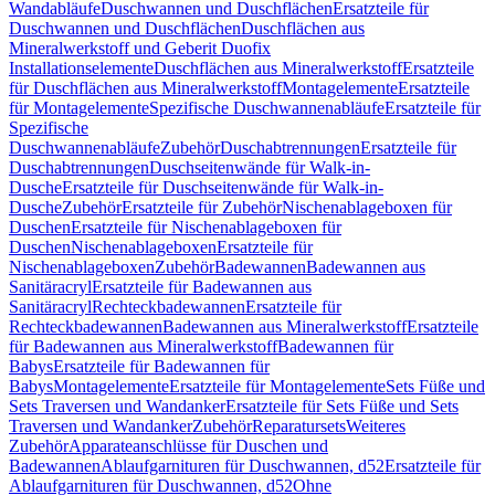
Wandabläufe
Duschwannen und Duschflächen
Ersatzteile für
Duschwannen und Duschflächen
Duschflächen aus
Mineralwerkstoff und Geberit Duofix
Installationselemente
Duschflächen aus Mineralwerkstoff
Ersatzteile
für Duschflächen aus Mineralwerkstoff
Montagelemente
Ersatzteile
für Montagelemente
Spezifische Duschwannenabläufe
Ersatzteile für
Spezifische
Duschwannenabläufe
Zubehör
Duschabtrennungen
Ersatzteile für
Duschabtrennungen
Duschseitenwände für Walk-in-
Dusche
Ersatzteile für Duschseitenwände für Walk-in-
Dusche
Zubehör
Ersatzteile für Zubehör
Nischenablageboxen für
Duschen
Ersatzteile für Nischenablageboxen für
Duschen
Nischenablageboxen
Ersatzteile für
Nischenablageboxen
Zubehör
Badewannen
Badewannen aus
Sanitäracryl
Ersatzteile für Badewannen aus
Sanitäracryl
Rechteckbadewannen
Ersatzteile für
Rechteckbadewannen
Badewannen aus Mineralwerkstoff
Ersatzteile
für Badewannen aus Mineralwerkstoff
Badewannen für
Babys
Ersatzteile für Badewannen für
Babys
Montagelemente
Ersatzteile für Montagelemente
Sets Füße und
Sets Traversen und Wandanker
Ersatzteile für Sets Füße und Sets
Traversen und Wandanker
Zubehör
Reparatursets
Weiteres
Zubehör
Apparateanschlüsse für Duschen und
Badewannen
Ablaufgarnituren für Duschwannen, d52
Ersatzteile für
Ablaufgarnituren für Duschwannen, d52
Ohne