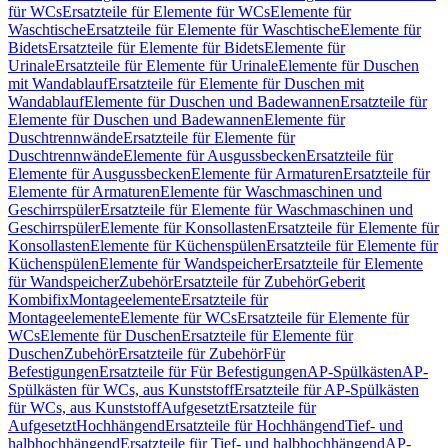
für WCs
Ersatzteile für Elemente für WCs
Elemente für
Waschtische
Ersatzteile für Elemente für Waschtische
Elemente für
Bidets
Ersatzteile für Elemente für Bidets
Elemente für
Urinale
Ersatzteile für Elemente für Urinale
Elemente für Duschen
mit Wandablauf
Ersatzteile für Elemente für Duschen mit
Wandablauf
Elemente für Duschen und Badewannen
Ersatzteile für
Elemente für Duschen und Badewannen
Elemente für
Duschtrennwände
Ersatzteile für Elemente für
Duschtrennwände
Elemente für Ausgussbecken
Ersatzteile für
Elemente für Ausgussbecken
Elemente für Armaturen
Ersatzteile für
Elemente für Armaturen
Elemente für Waschmaschinen und
Geschirrspüler
Ersatzteile für Elemente für Waschmaschinen und
Geschirrspüler
Elemente für Konsollasten
Ersatzteile für Elemente für
Konsollasten
Elemente für Küchenspülen
Ersatzteile für Elemente für
Küchenspülen
Elemente für Wandspeicher
Ersatzteile für Elemente
für Wandspeicher
Zubehör
Ersatzteile für Zubehör
Geberit
Kombifix
Montageelemente
Ersatzteile für
Montageelemente
Elemente für WCs
Ersatzteile für Elemente für
WCs
Elemente für Duschen
Ersatzteile für Elemente für
Duschen
Zubehör
Ersatzteile für Zubehör
Für
Befestigungen
Ersatzteile für Für Befestigungen
AP-Spülkästen
AP-
Spülkästen für WCs, aus Kunststoff
Ersatzteile für AP-Spülkästen
für WCs, aus Kunststoff
Aufgesetzt
Ersatzteile für
Aufgesetzt
Hochhängend
Ersatzteile für Hochhängend
Tief- und
halbhochhängend
Ersatzteile für Tief- und halbhochhängend
AP-