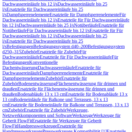
Dachwassereinläufe bis 12 l/s
Dachwassereinläufe bis 25
l/s
Ersatzteile für Dachwassereinläufe bis 25
l/s
Dampfsperrenelemente
Ersatzteile für Dampfsperrenelemente
Für
Dachwassereinläufe bis 12 l/s
Ersatzteile für Für Dachwassereinläufe
bis 12 l/s
Dachwassereinläufe bis 25 l/s
Notüberläufe
Ersatzteile für
Notüberläufe
Für Dachwassereinläufe bis 12 l/s
Ersatzteile für Für
Dachwassereinläufe bis 12 l/s
Dachwassereinläufe bis 25
l/s
Ersatzteile für Dachwassereinläufe bis 25
l/s
Befestigungen
Befestigungssystem d40–200
Befestigungssystem
d250–315
Zubehör
Ersatzteile für Zubehör
Für
Dachwassereinläufe
Ersatzteile für Für Dachwassereinläufe
Für
Befestigungen
Konventionelle
Dachentwässerung
Dachwassereinläufe
Ersatzteile für
Dachwassereinläufe
Dampfsperrenelemente
Ersatzteile für
Dampfsperrenelemente
Zubehör
Ersatzteile für
Zubehör
Bodenentwässerung
Flächenentwässerung für drinnen und
draußen
Ersatzteile für Flächenentwässerung für drinnen und
draußen
Bodenabläufe 13 x 13 cm
Ersatzteile für Bodenabläufe 13 x
13 cm
Bodeneinläufe für Balkone und Terrassen, 13 x 13
cm
Ersatzteile für Bodeneinläufe für Balkone und Terrassen, 13 x 13
cm
Zubehör
Ersatzteile für Zubehör
Werkzeuge,
Netzwerkkomponenten und Software
Werkzeuge
Werkzeuge für
Geberit FlowFit
Ersatzteile für Werkzeuge für Geberit
FlowFit
Handpresswerkzeuge
Ersatzteile für
Handpresswerkzeuge
Presswerkzeuge Kompatibilität [1]
Ersatzteile