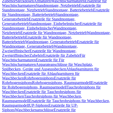
Zubehör
Steckdosen
Armaturen
Waschtischarmaturen
Ersatzteile für
Waschtischarmaturen
Standmontage, Netzbetrieb
Ersatzteile für
Standmontage, Netzbetrieb
Standmontage, Batteriebetrieb
Ersatzteile
für Standmontage, Batteriebetrieb
Standmontage,
Generatorbetrieb
Ersatzteile für Standmontage,
Generatorbetrieb
Standmontage, Einhebelmischer
Ersatzteile für
Standmontage, Einhebelmischer
Wandmontage,
Netzbetrieb
Ersatzteile für Wandmontage, Netzbetrieb
Wandmontage,
Batteriebetrieb
Ersatzteile für Wandmontage,
Batteriebetrieb
Wandmontage, Generatorbetrieb
Ersatzteile für
Wandmontage, Generatorbetrieb
Wandmontage,
Zweigriffmischer
Ersatzteile für Wandmontage,
Zweigriffmischer
Zubehör
Ersatzteile für Zubehör
Für
Waschtischarmaturen
Ersatzteile für Für
Waschtischarmaturen
Apparateanschlüsse für Waschplatz,
Spülbecken, Geräte und Ausgussbecken
Ablaufgarnituren für
Waschbecken
Ersatzteile für Ablaufgarnituren für
Waschbecken
Rohrbogensiphons
Ersatzteile für
Rohrbogensiphons
Rohrbogensiphons, Raumsparmodell
Ersatzteile
für Rohrbogensiphons, Raumsparmodell
Tauchrohrsiphons für
Waschbecken
Ersatzteile für Tauchrohrsiphons für
Waschbecken
Tauchrohrsiphons für Waschbecken,
Raumsparmodell
Ersatzteile für Tauchrohrsiphons für Waschbecken,
Raumsparmodell
UP-Siphons
Ersatzteile für UP-
Siphons
Waschbeckenanschlüsse
Ersatzteile für