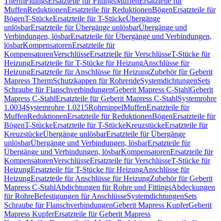
Therm
Fittings
Ersatzteile für Fittings
Muffen
Ersatzteile für
Muffen
Reduktionen
Ersatzteile für Reduktionen
Bögen
Ersatzteile für
Bögen
T-Stücke
Ersatzteile für T-Stücke
Übergänge
unlösbar
Ersatzteile für Übergänge unlösbar
Übergänge und
Verbindungen, lösbar
Ersatzteile für Übergänge und Verbindungen,
lösbar
Kompensatoren
Ersatzteile für
Kompensatoren
Verschlüsse
Ersatzteile für Verschlüsse
T-Stücke für
Heizung
Ersatzteile für T-Stücke für Heizung
Anschlüsse für
Heizung
Ersatzteile für Anschlüsse für Heizung
Zubehör für Geberit
Mapress Therm
Schutzkappen für Rohrende
Systemdichtungen
Sets
Schraube für Flanschverbindungen
Geberit Mapress C-Stahl
Geberit
Mapress C-Stahl
Ersatzteile für Geberit Mapress C-Stahl
Systemrohre
1.0034
Systemrohre 1.0215
Rohrnippel
Muffen
Ersatzteile für
Muffen
Reduktionen
Ersatzteile für Reduktionen
Bögen
Ersatzteile für
Bögen
T-Stücke
Ersatzteile für T-Stücke
Kreuzstücke
Ersatzteile für
Kreuzstücke
Übergänge unlösbar
Ersatzteile für Übergänge
unlösbar
Übergänge und Verbindungen, lösbar
Ersatzteile für
Übergänge und Verbindungen, lösbar
Kompensatoren
Ersatzteile für
Kompensatoren
Verschlüsse
Ersatzteile für Verschlüsse
T-Stücke für
Heizung
Ersatzteile für T-Stücke für Heizung
Anschlüsse für
Heizung
Ersatzteile für Anschlüsse für Heizung
Zubehör für Geberit
Mapress C-Stahl
Abdichtungen für Rohre und Fittings
Abdeckungen
für Rohre
Befestigungen für Anschlüsse
Systemdichtungen
Sets
Schraube für Flanschverbindungen
Geberit Mapress Kupfer
Geberit
Mapress Kupfer
Ersatzteile für Geberit Mapress