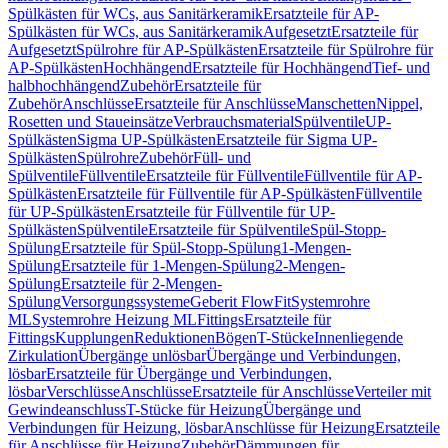
Spülkästen für WCs, aus Sanitärkeramik
Ersatzteile für AP-
Spülkästen für WCs, aus Sanitärkeramik
Aufgesetzt
Ersatzteile für
Aufgesetzt
Spülrohre für AP-Spülkästen
Ersatzteile für Spülrohre für
AP-Spülkästen
Hochhängend
Ersatzteile für Hochhängend
Tief- und
halbhochhängend
Zubehör
Ersatzteile für
Zubehör
Anschlüsse
Ersatzteile für Anschlüsse
Manschetten
Nippel,
Rosetten und Staueinsätze
Verbrauchsmaterial
Spülventile
UP-
Spülkästen
Sigma UP-Spülkästen
Ersatzteile für Sigma UP-
Spülkästen
Spülrohre
Zubehör
Füll- und
Spülventile
Füllventile
Ersatzteile für Füllventile
Füllventile für AP-
Spülkästen
Ersatzteile für Füllventile für AP-Spülkästen
Füllventile
für UP-Spülkästen
Ersatzteile für Füllventile für UP-
Spülkästen
Spülventile
Ersatzteile für Spülventile
Spül-Stopp-
Spülung
Ersatzteile für Spül-Stopp-Spülung
1-Mengen-
Spülung
Ersatzteile für 1-Mengen-Spülung
2-Mengen-
Spülung
Ersatzteile für 2-Mengen-
Spülung
Versorgungssysteme
Geberit FlowFit
Systemrohre
ML
Systemrohre Heizung ML
Fittings
Ersatzteile für
Fittings
Kupplungen
Reduktionen
Bögen
T-Stücke
Innenliegende
Zirkulation
Übergänge unlösbar
Übergänge und Verbindungen,
lösbar
Ersatzteile für Übergänge und Verbindungen,
lösbar
Verschlüsse
Anschlüsse
Ersatzteile für Anschlüsse
Verteiler mit
Gewindeanschluss
T-Stücke für Heizung
Übergänge und
Verbindungen für Heizung, lösbar
Anschlüsse für Heizung
Ersatzteile
für Anschlüsse für Heizung
Zubehör
Dämmungen für