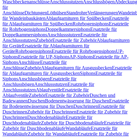
Waschbeckenanschlüsse
Anschlussstutzen
Anschlussbögen
Abdeckung
für
Anschlüsse
Dichtungen
Löthülsen
Standrohre
Verlängerungen
Wandeinb
für Wandeinbaukästen
Ablaufgarnituren für Spülbecken
Ersatzteile
für Ablaufgarnituren für Spülbecken
Rohrbogensiphons
Ersatzteile
für Rohrbogensiphons
Doppelkammersiphons
Ersatzteile für
Doppelkammersiphons
Anschlussstutzen
Ersatzteile für
Anschlussstutzen
Zubehör
Ersatzteile für Zubehör
Ablaufgarnituren
für Geräte
Ersatzteile für Ablaufgarnituren für
Geräte
Rohrbogensiphons
Ersatzteile für Rohrbogensiphons
UP-
Siphons
Ersatzteile für UP-Siphons
AP-Siphons
Ersatzteile für AP-
Siphons
Anschlüsse
Ersatzteile für
Anschlüsse
Zubehör
Ablaufgarnituren für Ausgussbecken
Ersatzteile
für Ablaufgarnituren für Ausgussbecken
Siphons
Ersatzteile für
Siphons
Anschlussbögen
Ersatzteile für
Anschlussbögen
Anschlussstutzen
Ersatzteile für
Anschlussstutzen
Ablaufventile
Ersatzteile für
Ablaufventile
Zubehör
Ersatzteile für Zubehör
Duschen und
Badewannen
Duschen
Bodenentwässerung für Duschen
Ersatzteile
für Bodenentwässerung für Duschen
Duschrinnen
Ersatzteile für
Duschrinnen
Zubehör für Duschrinnen
Ersatzteile für Zubehör für
Duschrinnen
Duschbodenabläufe
Ersatzteile für
Duschbodenabläufe
Zubehör für Duschbodenabläufe
Ersatzteile für
Zubehör für Duschbodenabläufe
Wandabläufe
Ersatzteile für
Wandabläufe
Zubehör für Wandabläufe
Ersatzteile für Zubehör für