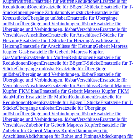
Kupfer
Muffen
Ersatzteile für Muffen
Reduktionen
Ersatzteile für
Reduktionen
Bögen
Ersatzteile für Bögen
T-Stücke
Ersatzteile für T-
Stücke
Innenliegende Zirkulation
Kreuzstücke
Ersatzteile für
Kreuzstücke
Übergänge unlösbar
Ersatzteile für Übergänge
unlösbar
Übergänge und Verbindungen, lösbar
Ersatzteile für
Übergänge und Verbindungen, lösbar
Verschlüsse
Ersatzteile für
Verschlüsse
Anschlüsse
Ersatzteile für Anschlüsse
T-Stücke für
Heizung
Ersatzteile für T-Stücke für Heizung
Anschlüsse für
Heizung
Ersatzteile für Anschlüsse für Heizung
Geberit Mapress
Kupfer, Gas
Ersatzteile für Geberit Mapress Kupfer,
Gas
Muffen
Ersatzteile für Muffen
Reduktionen
Ersatzteile für
Reduktionen
Bögen
Ersatzteile für Bögen
T-Stücke
Ersatzteile für T-
Stücke
Übergänge unlösbar
Ersatzteile für Übergänge
unlösbar
Übergänge und Verbindungen, lösbar
Ersatzteile für
Übergänge und Verbindungen, lösbar
Verschlüsse
Ersatzteile für
Verschlüsse
Anschlüsse
Ersatzteile für Anschlüsse
Geberit Mapress
Kupfer, FKM blau
Ersatzteile für Geberit Mapress Kupfer, FKM
blau
Muffen
Ersatzteile für Muffen
Reduktionen
Ersatzteile für
Reduktionen
Bögen
Ersatzteile für Bögen
T-Stücke
Ersatzteile für T-
Stücke
Übergänge unlösbar
Ersatzteile für Übergänge
unlösbar
Übergänge und Verbindungen, lösbar
Ersatzteile für
Übergänge und Verbindungen, lösbar
Verschlüsse
Ersatzteile für
Verschlüsse
Zubehör für Geberit Mapress Kupfer
Ersatzteile für
Zubehör für Geberit Mapress Kupfer
Dämmungen für
Anschlüsse
Abdichtungen für Rohre und Fittings
Abdeckungen für