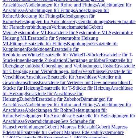
Anschlüsse
Abdichtungen für Rohre und Fittings
Abdichtungen für
Anschlüsse
Abdichtungen für Fittings
Abdeckungen für
Rohre
Abdeckung für Fittings
Befestigungen für
Rohre
Befestigungen für Anschlüsse
Systemdichtungen
Sets Schraube
für Flanschverbindungen
Verbrauchsmaterial
Geberit
Mepla
Systemrohre ML
Ersatzteile für Systemrohre ML
Systemrohre
Heizung ML
Ersatzteile für Systemrohre Heizung
ML
Fittings
Ersatzteile für Fittings
Kupplungen
Ersatzteile für
Kupplungen
Reduktionen
Ersatzteile für
Reduktionen
Winkel
Ersatzteile für Winkel
T-Stücke
Ersatzteile für T-
Stücke
Innenliegende Zirkulation
Übergänge unlösbar
Ersatzteile für
Übergänge unlösbar
Übergänge und Verbindungen, lösbar
Ersatzteile
für Übergänge und Verbindungen, lösbar
Verschlüsse
Ersatzteile für
Verschlüsse
Anschlüsse
Ersatzteile für Anschlüsse
Verteiler mit
Gewindeanschluss
Ersatzteile für Verteiler mit Gewindeanschluss
T-
Stücke für Heizung
Ersatzteile für T-Stücke für Heizung
Anschlüsse
für Heizung
Ersatzteile für Anschlüsse für
Heizung
Zubehör
Ersatzteile für Zubehör
Dämmungen für
Anschlüsse
Abdichtungen für Rohre und Fittings
Abdichtungen für
Anschlüsse
Abdeckungen für Rohre
Befestigungen für
Rohre
Befestigungen für Anschlüsse
Ersatzteile für Befestigungen für
Anschlüsse
Systemdichtungen
Sets Schraube für
Flanschverbindungen
Geberit Mapress Edelstahl
Geberit Mapress
Edelstahl
Ersatzteile für Geberit Mapress Edelstahl
Systemrohre
1.4401
Ersatzteile für Systemrohre 1.4401
Systemrohre