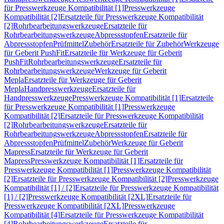
für Presswerkzeuge Kompatibilität [1]
Presswerkzeuge
Kompatibilität [2]
Ersatzteile für Presswerkzeuge Kompatibilität
[2]
Rohrbearbeitungswerkzeuge
Ersatzteile für
Rohrbearbeitungswerkzeuge
Abpressstopfen
Ersatzteile für
Abpressstopfen
Prüfmittel
Zubehör
Ersatzteile für Zubehör
Werkzeuge
für Geberit PushFit
Ersatzteile für Werkzeuge für Geberit
PushFit
Rohrbearbeitungswerkzeuge
Ersatzteile für
Rohrbearbeitungswerkzeuge
Werkzeuge für Geberit
Mepla
Ersatzteile für Werkzeuge für Geberit
Mepla
Handpresswerkzeuge
Ersatzteile für
Handpresswerkzeuge
Presswerkzeuge Kompatibilität [1]
Ersatzteile
für Presswerkzeuge Kompatibilität [1]
Presswerkzeuge
Kompatibilität [2]
Ersatzteile für Presswerkzeuge Kompatibilität
[2]
Rohrbearbeitungswerkzeuge
Ersatzteile für
Rohrbearbeitungswerkzeuge
Abpressstopfen
Ersatzteile für
Abpressstopfen
Prüfmittel
Zubehör
Werkzeuge für Geberit
Mapress
Ersatzteile für Werkzeuge für Geberit
Mapress
Presswerkzeuge Kompatibilität [1]
Ersatzteile für
Presswerkzeuge Kompatibilität [1]
Presswerkzeuge Kompatibilität
[2]
Ersatzteile für Presswerkzeuge Kompatibilität [2]
Presswerkzeuge
Kompatibilität [1] / [2]
Ersatzteile für Presswerkzeuge Kompatibilität
[1] / [2]
Presswerkzeuge Kompatibilität [2XL]
Ersatzteile für
Presswerkzeuge Kompatibilität [2XL]
Presswerkzeuge
Kompatibilität [4]
Ersatzteile für Presswerkzeuge Kompatibilität
[4]
Rohrbearbeitungswerkzeuge
Ersatzteile für