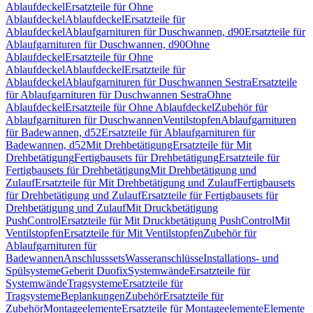
Ablaufdeckel
Ersatzteile für Ohne
Ablaufdeckel
Ablaufdeckel
Ersatzteile für
Ablaufdeckel
Ablaufgarnituren für Duschwannen, d90
Ersatzteile für
Ablaufgarnituren für Duschwannen, d90
Ohne
Ablaufdeckel
Ersatzteile für Ohne
Ablaufdeckel
Ablaufdeckel
Ersatzteile für
Ablaufdeckel
Ablaufgarnituren für Duschwannen Sestra
Ersatzteile
für Ablaufgarnituren für Duschwannen Sestra
Ohne
Ablaufdeckel
Ersatzteile für Ohne Ablaufdeckel
Zubehör für
Ablaufgarnituren für Duschwannen
Ventilstopfen
Ablaufgarnituren
für Badewannen, d52
Ersatzteile für Ablaufgarnituren für
Badewannen, d52
Mit Drehbetätigung
Ersatzteile für Mit
Drehbetätigung
Fertigbausets für Drehbetätigung
Ersatzteile für
Fertigbausets für Drehbetätigung
Mit Drehbetätigung und
Zulauf
Ersatzteile für Mit Drehbetätigung und Zulauf
Fertigbausets
für Drehbetätigung und Zulauf
Ersatzteile für Fertigbausets für
Drehbetätigung und Zulauf
Mit Druckbetätigung
PushControl
Ersatzteile für Mit Druckbetätigung PushControl
Mit
Ventilstopfen
Ersatzteile für Mit Ventilstopfen
Zubehör für
Ablaufgarnituren für
Badewannen
Anschlusssets
Wasseranschlüsse
Installations- und
Spülsysteme
Geberit Duofix
Systemwände
Ersatzteile für
Systemwände
Tragsysteme
Ersatzteile für
Tragsysteme
Beplankungen
Zubehör
Ersatzteile für
Zubehör
Montageelemente
Ersatzteile für Montageelemente
Elemente