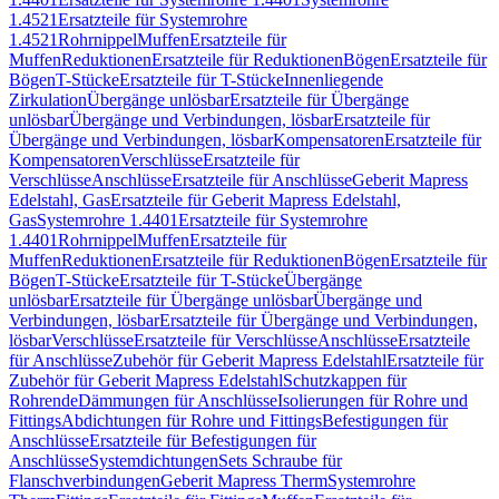
1.4521
Ersatzteile für Systemrohre
1.4521
Rohrnippel
Muffen
Ersatzteile für
Muffen
Reduktionen
Ersatzteile für Reduktionen
Bögen
Ersatzteile für
Bögen
T-Stücke
Ersatzteile für T-Stücke
Innenliegende
Zirkulation
Übergänge unlösbar
Ersatzteile für Übergänge
unlösbar
Übergänge und Verbindungen, lösbar
Ersatzteile für
Übergänge und Verbindungen, lösbar
Kompensatoren
Ersatzteile für
Kompensatoren
Verschlüsse
Ersatzteile für
Verschlüsse
Anschlüsse
Ersatzteile für Anschlüsse
Geberit Mapress
Edelstahl, Gas
Ersatzteile für Geberit Mapress Edelstahl,
Gas
Systemrohre 1.4401
Ersatzteile für Systemrohre
1.4401
Rohrnippel
Muffen
Ersatzteile für
Muffen
Reduktionen
Ersatzteile für Reduktionen
Bögen
Ersatzteile für
Bögen
T-Stücke
Ersatzteile für T-Stücke
Übergänge
unlösbar
Ersatzteile für Übergänge unlösbar
Übergänge und
Verbindungen, lösbar
Ersatzteile für Übergänge und Verbindungen,
lösbar
Verschlüsse
Ersatzteile für Verschlüsse
Anschlüsse
Ersatzteile
für Anschlüsse
Zubehör für Geberit Mapress Edelstahl
Ersatzteile für
Zubehör für Geberit Mapress Edelstahl
Schutzkappen für
Rohrende
Dämmungen für Anschlüsse
Isolierungen für Rohre und
Fittings
Abdichtungen für Rohre und Fittings
Befestigungen für
Anschlüsse
Ersatzteile für Befestigungen für
Anschlüsse
Systemdichtungen
Sets Schraube für
Flanschverbindungen
Geberit Mapress Therm
Systemrohre