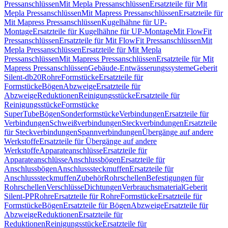
Pressanschlüssen
Mit Mepla Pressanschlüssen
Ersatzteile für Mit
Mepla Pressanschlüssen
Mit Mapress Pressanschlüssen
Ersatzteile für
Mit Mapress Pressanschlüssen
Kugelhähne für UP-
Montage
Ersatzteile für Kugelhähne für UP-Montage
Mit FlowFit
Pressanschlüssen
Ersatzteile für Mit FlowFit Pressanschlüssen
Mit
Mepla Pressanschlüssen
Ersatzteile für Mit Mepla
Pressanschlüssen
Mit Mapress Pressanschlüssen
Ersatzteile für Mit
Mapress Pressanschlüssen
Gebäude-Entwässerungssysteme
Geberit
Silent-db20
Rohre
Formstücke
Ersatzteile für
Formstücke
Bögen
Abzweige
Ersatzteile für
Abzweige
Reduktionen
Reinigungsstücke
Ersatzteile für
Reinigungsstücke
Formstücke
SuperTube
Bögen
Sonderformstücke
Verbindungen
Ersatzteile für
Verbindungen
Schweißverbindungen
Steckverbindungen
Ersatzteile
für Steckverbindungen
Spannverbindungen
Übergänge auf andere
Werkstoffe
Ersatzteile für Übergänge auf andere
Werkstoffe
Apparateanschlüsse
Ersatzteile für
Apparateanschlüsse
Anschlussbögen
Ersatzteile für
Anschlussbögen
Anschlusssteckmuffen
Ersatzteile für
Anschlusssteckmuffen
Zubehör
Rohrschellen
Befestigungen für
Rohrschellen
Verschlüsse
Dichtungen
Verbrauchsmaterial
Geberit
Silent-PP
Rohre
Ersatzteile für Rohre
Formstücke
Ersatzteile für
Formstücke
Bögen
Ersatzteile für Bögen
Abzweige
Ersatzteile für
Abzweige
Reduktionen
Ersatzteile für
Reduktionen
Reinigungsstücke
Ersatzteile für