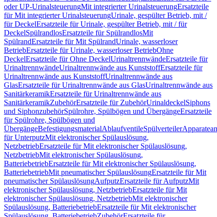
oder UP-Urinalsteuerung
Mit integrierter Urinalsteuerung
Ersatzteile
für Mit integrierter Urinalsteuerung
Urinale, gespülter Betrieb, mit /
für Deckel
Ersatzteile für Urinale, gespülter Betrieb, mit / für
Deckel
Spülrandlos
Ersatzteile für Spülrandlos
Mit
Spülrand
Ersatzteile für Mit Spülrand
Urinale, wasserloser
Betrieb
Ersatzteile für Urinale, wasserloser Betrieb
Ohne
Deckel
Ersatzteile für Ohne Deckel
Urinaltrennwände
Ersatzteile für
Urinaltrennwände
Urinaltrennwände aus Kunststoff
Ersatzteile für
Urinaltrennwände aus Kunststoff
Urinaltrennwände aus
Glas
Ersatzteile für Urinaltrennwände aus Glas
Urinaltrennwände aus
Sanitärkeramik
Ersatzteile für Urinaltrennwände aus
Sanitärkeramik
Zubehör
Ersatzteile für Zubehör
Urinaldeckel
Siphons
und Siphonzubehör
Spülrohre, Spülbögen und Übergänge
Ersatzteile
für Spülrohre, Spülbögen und
Übergänge
Befestigungsmaterial
Ablaufventile
Spülverteiler
Apparatean
für Unterputz
Mit elektronischer Spülauslösung,
Netzbetrieb
Ersatzteile für Mit elektronischer Spülauslösung,
Netzbetrieb
Mit elektronischer Spülauslösung,
Batteriebetrieb
Ersatzteile für Mit elektronischer Spülauslösung,
Batteriebetrieb
Mit pneumatischer Spülauslösung
Ersatzteile für Mit
pneumatischer Spülauslösung
Aufputz
Ersatzteile für Aufputz
Mit
elektronischer Spülauslösung, Netzbetrieb
Ersatzteile für Mit
elektronischer Spülauslösung, Netzbetrieb
Mit elektronischer
Spülauslösung, Batteriebetrieb
Ersatzteile für Mit elektronischer
Spülauslösung, Batteriebetrieb
Zubehör
Ersatzteile für