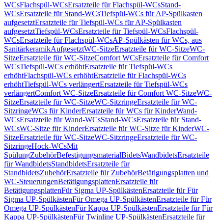
WCs
Flachspül-WCs
Ersatzteile für Flachspül-WCs
Stand-
WCs
Ersatzteile für Stand-WCs
Tiefspül-WCs für AP-Spülkasten
aufgesetzt
Ersatzteile für Tiefspül-WCs für AP-Spülkasten
aufgesetzt
Tiefspül-WCs
Ersatzteile für Tiefspül-WCs
Flachspül-
WCs
Ersatzteile für Flachspül-WCs
AP-Spülkästen für WCs, aus
Sanitärkeramik
Aufgesetzt
WC-Sitze
Ersatzteile für WC-Sitze
WC-
Sitze
Ersatzteile für WC-Sitze
Comfort WCs
Ersatzteile für Comfort
WCs
Tiefspül-WCs erhöht
Ersatzteile für Tiefspül-WCs
erhöht
Flachspül-WCs erhöht
Ersatzteile für Flachspül-WCs
erhöht
Tiefspül-WCs verlängert
Ersatzteile für Tiefspül-WCs
verlängert
Comfort WC-Sitze
Ersatzteile für Comfort WC-Sitze
WC-
Sitze
Ersatzteile für WC-Sitze
WC-Sitzringe
Ersatzteile für WC-
Sitzringe
WCs für Kinder
Ersatzteile für WCs für Kinder
Wand-
WCs
Ersatzteile für Wand-WCs
Stand-WCs
Ersatzteile für Stand-
WCs
WC-Sitze für Kinder
Ersatzteile für WC-Sitze für Kinder
WC-
Sitze
Ersatzteile für WC-Sitze
WC-Sitzringe
Ersatzteile für WC-
Sitzringe
Hock-WCs
Mit
Spülung
Zubehör
Befestigungsmaterial
Bidets
Wandbidets
Ersatzteile
für Wandbidets
Standbidets
Ersatzteile für
Standbidets
Zubehör
Ersatzteile für Zubehör
Betätigungsplatten und
WC-Steuerungen
Betätigungsplatten
Ersatzteile für
Betätigungsplatten
Für Sigma UP-Spülkästen
Ersatzteile für Für
Sigma UP-Spülkästen
Für Omega UP-Spülkästen
Ersatzteile für Für
Omega UP-Spülkästen
Für Kappa UP-Spülkästen
Ersatzteile für Für
Kappa UP-Spülkästen
Für Twinline UP-Spülkästen
Ersatzteile für