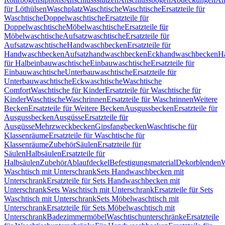
für Löthülsen
Waschplatz
Waschtische
Waschtische
Ersatzteile für
Waschtische
Doppelwaschtische
Ersatzteile für
Doppelwaschtische
Möbelwaschtische
Ersatzteile für
Möbelwaschtische
Aufsatzwaschtische
Ersatzteile für
Aufsatzwaschtische
Handwaschbecken
Ersatzteile für
Handwaschbecken
Aufsatzhandwaschbecken
Eckhandwaschbecken
H
für Halbeinbauwaschtische
Einbauwaschtische
Ersatzteile für
Einbauwaschtische
Unterbauwaschtische
Ersatzteile für
Unterbauwaschtische
Eckwaschtische
Waschtische
Comfort
Waschtische für Kinder
Ersatzteile für Waschtische für
Kinder
Waschtische
Waschrinnen
Ersatzteile für Waschrinnen
Weitere
Becken
Ersatzteile für Weitere Becken
Ausgussbecken
Ersatzteile für
Ausgussbecken
Ausgüsse
Ersatzteile für
Ausgüsse
Mehrzweckbecken
Gipsfangbecken
Waschtische für
Klassenräume
Ersatzteile für Waschtische für
Klassenräume
Zubehör
Säulen
Ersatzteile für
Säulen
Halbsäulen
Ersatzteile für
Halbsäulen
Zubehör
Ablaufdeckel
Befestigungsmaterial
Dekorblenden
W
Waschtisch mit Unterschrank
Sets Handwaschbecken mit
Unterschrank
Ersatzteile für Sets Handwaschbecken mit
Unterschrank
Sets Waschtisch mit Unterschrank
Ersatzteile für Sets
Waschtisch mit Unterschrank
Sets Möbelwaschtisch mit
Unterschrank
Ersatzteile für Sets Möbelwaschtisch mit
Unterschrank
Badezimmermöbel
Waschtischunterschränke
Ersatzteile