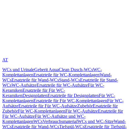
AT
WCs und Urinale
Geberit AquaClean Dusch-WCs
WC-
Komplettanlagen
Ersatzteile für WC-Komplettanlagen
Wand-
WCs
Ersatzteile für Wand-WCs
Stand-WCs
Ersatzteile für Stand-
WCs
WC-Aufsätze
Ersatzteile für WC-Aufsätze
Für WC-
Keramiken
Ersatzteile für Für WC-
Keramiken
Designplatten
Ersatzteile für Designplatten
Für WC-
Komplettanlagen
Ersatzteile für Für WC-Komplettanlagen
Für WC-
Aufsätze
Ersatzteile für Für WC-Aufsätze
Zubehör
Ersatzteile für
Zubehör
Für WC-Komplettanlagen
Für WC-Aufsätze
Ersatzteile für
Für WC-Aufsätze
Für WC-Aufsätze und WC-
Komplettanlagen
WCs
Verbrauchsmaterial
WCs und WC-Sitze
Wand-
WCs
Ersatzteile für Wand-WCs
Tiefspül-WCs
Ersatzteile für Tiefspül-