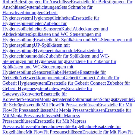
Rohre
Befestigungen für Anschlüsse
Ersatzteile für Befestigungen für
Anschlüsse
Systemdichtungen
Sets Schraube für
Flanschverbindungen
Geberit
Hygienesystem
Hygienespüleinheiten
Ersatzteile für
Hygienespüleinheiten
Zubehör für
Hygienespüleinheiten
Sensoren
Kabel
Abdeckungen und
Abdeckplatten
Spülkästen und WC-Steuerungen mit
Hygienespülung
Ersatzteile für Spülkästen und WC-Steuerungen mit
Hygienespülung
UP-Spülkästen mit
Hygienespülung
Hygieneeinbaumodule
Ersatzteile für
Hygieneeinbaumodule
Zubehör für Spülkästen und WC-
Steuerungen mit Hygienespülung
Ersatzteile für Zubehör für
Spülkästen und WC-Steuerungen mit
Hygienespülung
Sensoren
Kabel
Netzteile
Ersatzteile für
Netzteile
Netzwerkkomponenten
Geberit Connect Zubehör für
Geberit Hygienesystem
Ersatzteile für Geberit Connect Zubehör für
Geberit Hygienesystem
Gateways
Ersatzteile für
Gateways
Konverter
Ersatzteile für
Konverter
Sensoren
Montagematerial
Rohrarmaturen
Schrägsitzventile
E
für Schrägsitzventile
Mit FlowFit Pressanschlüssen
Ersatzteile für Mit
FlowFit Pressanschlüssen
Mit Mepla Pressanschlüssen
Ersatzteile für
Mit Mepla Pressanschlüssen
Mit Mapress
Pressanschlüssen
Ersatzteile für Mit Mapress
Pressanschlüssen
Probenahmeventile
Kugelhähne
Ersatzteile für
Kugelhähne
Mit FlowFit Pressanschlüssen
Ersatzteile für Mit FlowFit