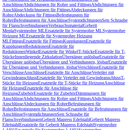
Anschlüsse
Abdichtungen für Rohre und Fittings
Abdichtungen für
Anschlüsse
Abdichtungen für Fittings
Abdeckungen für
Rohre
Abdeckung für Fittings
Befestigungen für
Rohre
Befestigungen für Anschlüsse
Systemdichtungen
Sets Schraube
für Flanschverbindungen
Verbrauchsmaterial
Geberit
Mepla
Systemrohre ML
Ersatzteile für Systemrohre ML
Systemrohre
Heizung ML
Ersatzteile für Systemrohre Heizung
ML
Fittings
Ersatzteile für Fittings
Kupplungen
Ersatzteile für
Kupplungen
Reduktionen
Ersatzteile für
Reduktionen
Winkel
Ersatzteile für Winkel
T-Stücke
Ersatzteile für T-
Stücke
Innenliegende Zirkulation
Übergänge unlösbar
Ersatzteile für
Übergänge unlösbar
Übergänge und Verbindungen, lösbar
Ersatzteile
für Übergänge und Verbindungen, lösbar
Verschlüsse
Ersatzteile für
Verschlüsse
Anschlüsse
Ersatzteile für Anschlüsse
Verteiler mit
Gewindeanschluss
Ersatzteile für Verteiler mit Gewindeanschluss
T-
Stücke für Heizung
Ersatzteile für T-Stücke für Heizung
Anschlüsse
für Heizung
Ersatzteile für Anschlüsse für
Heizung
Zubehör
Ersatzteile für Zubehör
Dämmungen für
Anschlüsse
Abdichtungen für Rohre und Fittings
Abdichtungen für
Anschlüsse
Abdeckungen für Rohre
Befestigungen für
Rohre
Befestigungen für Anschlüsse
Ersatzteile für Befestigungen für
Anschlüsse
Systemdichtungen
Sets Schraube für
Flanschverbindungen
Geberit Mapress Edelstahl
Geberit Mapress
Edelstahl
Ersatzteile für Geberit Mapress Edelstahl
Systemrohre
1.4401
Ersatzteile für Systemrohre 1.4401
Systemrohre