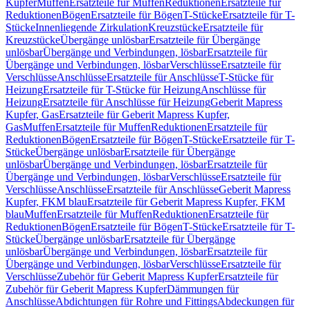
Kupfer
Muffen
Ersatzteile für Muffen
Reduktionen
Ersatzteile für
Reduktionen
Bögen
Ersatzteile für Bögen
T-Stücke
Ersatzteile für T-
Stücke
Innenliegende Zirkulation
Kreuzstücke
Ersatzteile für
Kreuzstücke
Übergänge unlösbar
Ersatzteile für Übergänge
unlösbar
Übergänge und Verbindungen, lösbar
Ersatzteile für
Übergänge und Verbindungen, lösbar
Verschlüsse
Ersatzteile für
Verschlüsse
Anschlüsse
Ersatzteile für Anschlüsse
T-Stücke für
Heizung
Ersatzteile für T-Stücke für Heizung
Anschlüsse für
Heizung
Ersatzteile für Anschlüsse für Heizung
Geberit Mapress
Kupfer, Gas
Ersatzteile für Geberit Mapress Kupfer,
Gas
Muffen
Ersatzteile für Muffen
Reduktionen
Ersatzteile für
Reduktionen
Bögen
Ersatzteile für Bögen
T-Stücke
Ersatzteile für T-
Stücke
Übergänge unlösbar
Ersatzteile für Übergänge
unlösbar
Übergänge und Verbindungen, lösbar
Ersatzteile für
Übergänge und Verbindungen, lösbar
Verschlüsse
Ersatzteile für
Verschlüsse
Anschlüsse
Ersatzteile für Anschlüsse
Geberit Mapress
Kupfer, FKM blau
Ersatzteile für Geberit Mapress Kupfer, FKM
blau
Muffen
Ersatzteile für Muffen
Reduktionen
Ersatzteile für
Reduktionen
Bögen
Ersatzteile für Bögen
T-Stücke
Ersatzteile für T-
Stücke
Übergänge unlösbar
Ersatzteile für Übergänge
unlösbar
Übergänge und Verbindungen, lösbar
Ersatzteile für
Übergänge und Verbindungen, lösbar
Verschlüsse
Ersatzteile für
Verschlüsse
Zubehör für Geberit Mapress Kupfer
Ersatzteile für
Zubehör für Geberit Mapress Kupfer
Dämmungen für
Anschlüsse
Abdichtungen für Rohre und Fittings
Abdeckungen für