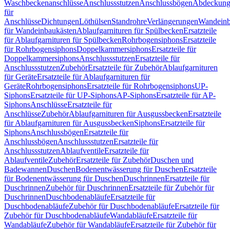
Waschbeckenanschlüsse
Anschlussstutzen
Anschlussbögen
Abdeckung
für
Anschlüsse
Dichtungen
Löthülsen
Standrohre
Verlängerungen
Wandeinb
für Wandeinbaukästen
Ablaufgarnituren für Spülbecken
Ersatzteile
für Ablaufgarnituren für Spülbecken
Rohrbogensiphons
Ersatzteile
für Rohrbogensiphons
Doppelkammersiphons
Ersatzteile für
Doppelkammersiphons
Anschlussstutzen
Ersatzteile für
Anschlussstutzen
Zubehör
Ersatzteile für Zubehör
Ablaufgarnituren
für Geräte
Ersatzteile für Ablaufgarnituren für
Geräte
Rohrbogensiphons
Ersatzteile für Rohrbogensiphons
UP-
Siphons
Ersatzteile für UP-Siphons
AP-Siphons
Ersatzteile für AP-
Siphons
Anschlüsse
Ersatzteile für
Anschlüsse
Zubehör
Ablaufgarnituren für Ausgussbecken
Ersatzteile
für Ablaufgarnituren für Ausgussbecken
Siphons
Ersatzteile für
Siphons
Anschlussbögen
Ersatzteile für
Anschlussbögen
Anschlussstutzen
Ersatzteile für
Anschlussstutzen
Ablaufventile
Ersatzteile für
Ablaufventile
Zubehör
Ersatzteile für Zubehör
Duschen und
Badewannen
Duschen
Bodenentwässerung für Duschen
Ersatzteile
für Bodenentwässerung für Duschen
Duschrinnen
Ersatzteile für
Duschrinnen
Zubehör für Duschrinnen
Ersatzteile für Zubehör für
Duschrinnen
Duschbodenabläufe
Ersatzteile für
Duschbodenabläufe
Zubehör für Duschbodenabläufe
Ersatzteile für
Zubehör für Duschbodenabläufe
Wandabläufe
Ersatzteile für
Wandabläufe
Zubehör für Wandabläufe
Ersatzteile für Zubehör für