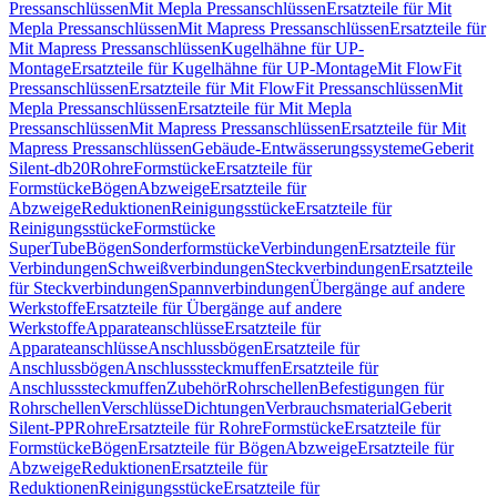
Pressanschlüssen
Mit Mepla Pressanschlüssen
Ersatzteile für Mit
Mepla Pressanschlüssen
Mit Mapress Pressanschlüssen
Ersatzteile für
Mit Mapress Pressanschlüssen
Kugelhähne für UP-
Montage
Ersatzteile für Kugelhähne für UP-Montage
Mit FlowFit
Pressanschlüssen
Ersatzteile für Mit FlowFit Pressanschlüssen
Mit
Mepla Pressanschlüssen
Ersatzteile für Mit Mepla
Pressanschlüssen
Mit Mapress Pressanschlüssen
Ersatzteile für Mit
Mapress Pressanschlüssen
Gebäude-Entwässerungssysteme
Geberit
Silent-db20
Rohre
Formstücke
Ersatzteile für
Formstücke
Bögen
Abzweige
Ersatzteile für
Abzweige
Reduktionen
Reinigungsstücke
Ersatzteile für
Reinigungsstücke
Formstücke
SuperTube
Bögen
Sonderformstücke
Verbindungen
Ersatzteile für
Verbindungen
Schweißverbindungen
Steckverbindungen
Ersatzteile
für Steckverbindungen
Spannverbindungen
Übergänge auf andere
Werkstoffe
Ersatzteile für Übergänge auf andere
Werkstoffe
Apparateanschlüsse
Ersatzteile für
Apparateanschlüsse
Anschlussbögen
Ersatzteile für
Anschlussbögen
Anschlusssteckmuffen
Ersatzteile für
Anschlusssteckmuffen
Zubehör
Rohrschellen
Befestigungen für
Rohrschellen
Verschlüsse
Dichtungen
Verbrauchsmaterial
Geberit
Silent-PP
Rohre
Ersatzteile für Rohre
Formstücke
Ersatzteile für
Formstücke
Bögen
Ersatzteile für Bögen
Abzweige
Ersatzteile für
Abzweige
Reduktionen
Ersatzteile für
Reduktionen
Reinigungsstücke
Ersatzteile für