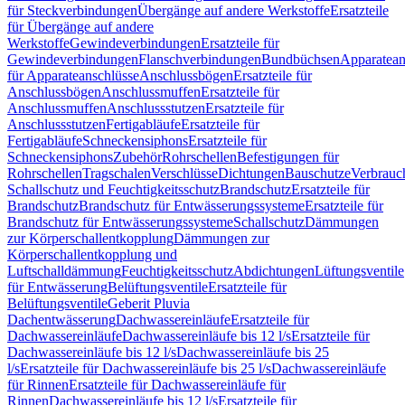
für Steckverbindungen
Übergänge auf andere Werkstoffe
Ersatzteile
für Übergänge auf andere
Werkstoffe
Gewindeverbindungen
Ersatzteile für
Gewindeverbindungen
Flanschverbindungen
Bundbüchsen
Apparatean
für Apparateanschlüsse
Anschlussbögen
Ersatzteile für
Anschlussbögen
Anschlussmuffen
Ersatzteile für
Anschlussmuffen
Anschlussstutzen
Ersatzteile für
Anschlussstutzen
Fertigabläufe
Ersatzteile für
Fertigabläufe
Schneckensiphons
Ersatzteile für
Schneckensiphons
Zubehör
Rohrschellen
Befestigungen für
Rohrschellen
Tragschalen
Verschlüsse
Dichtungen
Bauschutze
Verbrauc
Schallschutz und Feuchtigkeitsschutz
Brandschutz
Ersatzteile für
Brandschutz
Brandschutz für Entwässerungssysteme
Ersatzteile für
Brandschutz für Entwässerungssysteme
Schallschutz
Dämmungen
zur Körperschallentkopplung
Dämmungen zur
Körperschallentkopplung und
Luftschalldämmung
Feuchtigkeitsschutz
Abdichtungen
Lüftungsventile
für Entwässerung
Belüftungsventile
Ersatzteile für
Belüftungsventile
Geberit Pluvia
Dachentwässerung
Dachwassereinläufe
Ersatzteile für
Dachwassereinläufe
Dachwassereinläufe bis 12 l/s
Ersatzteile für
Dachwassereinläufe bis 12 l/s
Dachwassereinläufe bis 25
l/s
Ersatzteile für Dachwassereinläufe bis 25 l/s
Dachwassereinläufe
für Rinnen
Ersatzteile für Dachwassereinläufe für
Rinnen
Dachwassereinläufe bis 12 l/s
Ersatzteile für