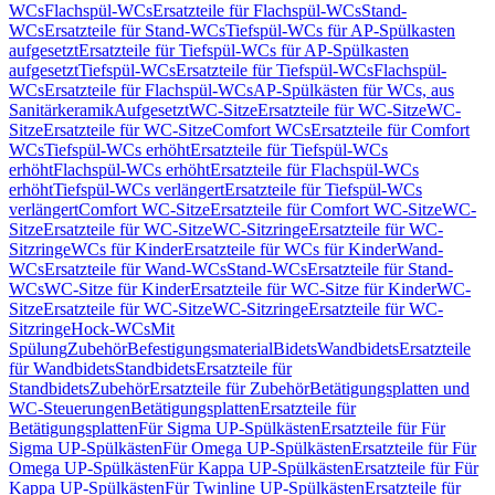
WCs
Flachspül-WCs
Ersatzteile für Flachspül-WCs
Stand-
WCs
Ersatzteile für Stand-WCs
Tiefspül-WCs für AP-Spülkasten
aufgesetzt
Ersatzteile für Tiefspül-WCs für AP-Spülkasten
aufgesetzt
Tiefspül-WCs
Ersatzteile für Tiefspül-WCs
Flachspül-
WCs
Ersatzteile für Flachspül-WCs
AP-Spülkästen für WCs, aus
Sanitärkeramik
Aufgesetzt
WC-Sitze
Ersatzteile für WC-Sitze
WC-
Sitze
Ersatzteile für WC-Sitze
Comfort WCs
Ersatzteile für Comfort
WCs
Tiefspül-WCs erhöht
Ersatzteile für Tiefspül-WCs
erhöht
Flachspül-WCs erhöht
Ersatzteile für Flachspül-WCs
erhöht
Tiefspül-WCs verlängert
Ersatzteile für Tiefspül-WCs
verlängert
Comfort WC-Sitze
Ersatzteile für Comfort WC-Sitze
WC-
Sitze
Ersatzteile für WC-Sitze
WC-Sitzringe
Ersatzteile für WC-
Sitzringe
WCs für Kinder
Ersatzteile für WCs für Kinder
Wand-
WCs
Ersatzteile für Wand-WCs
Stand-WCs
Ersatzteile für Stand-
WCs
WC-Sitze für Kinder
Ersatzteile für WC-Sitze für Kinder
WC-
Sitze
Ersatzteile für WC-Sitze
WC-Sitzringe
Ersatzteile für WC-
Sitzringe
Hock-WCs
Mit
Spülung
Zubehör
Befestigungsmaterial
Bidets
Wandbidets
Ersatzteile
für Wandbidets
Standbidets
Ersatzteile für
Standbidets
Zubehör
Ersatzteile für Zubehör
Betätigungsplatten und
WC-Steuerungen
Betätigungsplatten
Ersatzteile für
Betätigungsplatten
Für Sigma UP-Spülkästen
Ersatzteile für Für
Sigma UP-Spülkästen
Für Omega UP-Spülkästen
Ersatzteile für Für
Omega UP-Spülkästen
Für Kappa UP-Spülkästen
Ersatzteile für Für
Kappa UP-Spülkästen
Für Twinline UP-Spülkästen
Ersatzteile für