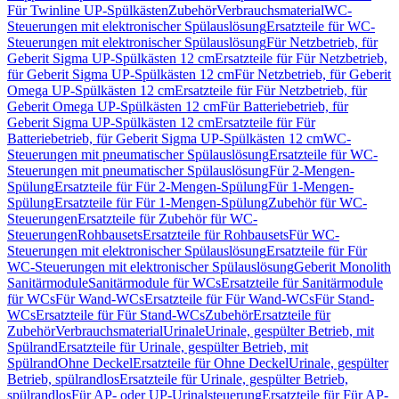
Für Twinline UP-Spülkästen
Zubehör
Verbrauchsmaterial
WC-
Steuerungen mit elektronischer Spülauslösung
Ersatzteile für WC-
Steuerungen mit elektronischer Spülauslösung
Für Netzbetrieb, für
Geberit Sigma UP-Spülkästen 12 cm
Ersatzteile für Für Netzbetrieb,
für Geberit Sigma UP-Spülkästen 12 cm
Für Netzbetrieb, für Geberit
Omega UP-Spülkästen 12 cm
Ersatzteile für Für Netzbetrieb, für
Geberit Omega UP-Spülkästen 12 cm
Für Batteriebetrieb, für
Geberit Sigma UP-Spülkästen 12 cm
Ersatzteile für Für
Batteriebetrieb, für Geberit Sigma UP-Spülkästen 12 cm
WC-
Steuerungen mit pneumatischer Spülauslösung
Ersatzteile für WC-
Steuerungen mit pneumatischer Spülauslösung
Für 2-Mengen-
Spülung
Ersatzteile für Für 2-Mengen-Spülung
Für 1-Mengen-
Spülung
Ersatzteile für Für 1-Mengen-Spülung
Zubehör für WC-
Steuerungen
Ersatzteile für Zubehör für WC-
Steuerungen
Rohbausets
Ersatzteile für Rohbausets
Für WC-
Steuerungen mit elektronischer Spülauslösung
Ersatzteile für Für
WC-Steuerungen mit elektronischer Spülauslösung
Geberit Monolith
Sanitärmodule
Sanitärmodule für WCs
Ersatzteile für Sanitärmodule
für WCs
Für Wand-WCs
Ersatzteile für Für Wand-WCs
Für Stand-
WCs
Ersatzteile für Für Stand-WCs
Zubehör
Ersatzteile für
Zubehör
Verbrauchsmaterial
Urinale
Urinale, gespülter Betrieb, mit
Spülrand
Ersatzteile für Urinale, gespülter Betrieb, mit
Spülrand
Ohne Deckel
Ersatzteile für Ohne Deckel
Urinale, gespülter
Betrieb, spülrandlos
Ersatzteile für Urinale, gespülter Betrieb,
spülrandlos
Für AP- oder UP-Urinalsteuerung
Ersatzteile für Für AP-