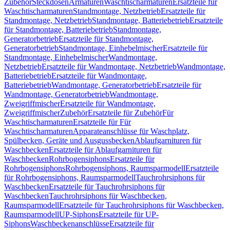
Zubehör
Steckdosen
Armaturen
Waschtischarmaturen
Ersatzteile für
Waschtischarmaturen
Standmontage, Netzbetrieb
Ersatzteile für
Standmontage, Netzbetrieb
Standmontage, Batteriebetrieb
Ersatzteile
für Standmontage, Batteriebetrieb
Standmontage,
Generatorbetrieb
Ersatzteile für Standmontage,
Generatorbetrieb
Standmontage, Einhebelmischer
Ersatzteile für
Standmontage, Einhebelmischer
Wandmontage,
Netzbetrieb
Ersatzteile für Wandmontage, Netzbetrieb
Wandmontage,
Batteriebetrieb
Ersatzteile für Wandmontage,
Batteriebetrieb
Wandmontage, Generatorbetrieb
Ersatzteile für
Wandmontage, Generatorbetrieb
Wandmontage,
Zweigriffmischer
Ersatzteile für Wandmontage,
Zweigriffmischer
Zubehör
Ersatzteile für Zubehör
Für
Waschtischarmaturen
Ersatzteile für Für
Waschtischarmaturen
Apparateanschlüsse für Waschplatz,
Spülbecken, Geräte und Ausgussbecken
Ablaufgarnituren für
Waschbecken
Ersatzteile für Ablaufgarnituren für
Waschbecken
Rohrbogensiphons
Ersatzteile für
Rohrbogensiphons
Rohrbogensiphons, Raumsparmodell
Ersatzteile
für Rohrbogensiphons, Raumsparmodell
Tauchrohrsiphons für
Waschbecken
Ersatzteile für Tauchrohrsiphons für
Waschbecken
Tauchrohrsiphons für Waschbecken,
Raumsparmodell
Ersatzteile für Tauchrohrsiphons für Waschbecken,
Raumsparmodell
UP-Siphons
Ersatzteile für UP-
Siphons
Waschbeckenanschlüsse
Ersatzteile für