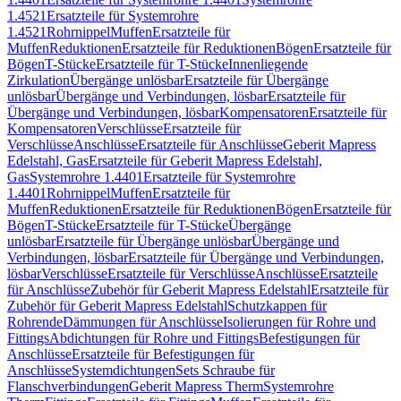
1.4521
Ersatzteile für Systemrohre
1.4521
Rohrnippel
Muffen
Ersatzteile für
Muffen
Reduktionen
Ersatzteile für Reduktionen
Bögen
Ersatzteile für
Bögen
T-Stücke
Ersatzteile für T-Stücke
Innenliegende
Zirkulation
Übergänge unlösbar
Ersatzteile für Übergänge
unlösbar
Übergänge und Verbindungen, lösbar
Ersatzteile für
Übergänge und Verbindungen, lösbar
Kompensatoren
Ersatzteile für
Kompensatoren
Verschlüsse
Ersatzteile für
Verschlüsse
Anschlüsse
Ersatzteile für Anschlüsse
Geberit Mapress
Edelstahl, Gas
Ersatzteile für Geberit Mapress Edelstahl,
Gas
Systemrohre 1.4401
Ersatzteile für Systemrohre
1.4401
Rohrnippel
Muffen
Ersatzteile für
Muffen
Reduktionen
Ersatzteile für Reduktionen
Bögen
Ersatzteile für
Bögen
T-Stücke
Ersatzteile für T-Stücke
Übergänge
unlösbar
Ersatzteile für Übergänge unlösbar
Übergänge und
Verbindungen, lösbar
Ersatzteile für Übergänge und Verbindungen,
lösbar
Verschlüsse
Ersatzteile für Verschlüsse
Anschlüsse
Ersatzteile
für Anschlüsse
Zubehör für Geberit Mapress Edelstahl
Ersatzteile für
Zubehör für Geberit Mapress Edelstahl
Schutzkappen für
Rohrende
Dämmungen für Anschlüsse
Isolierungen für Rohre und
Fittings
Abdichtungen für Rohre und Fittings
Befestigungen für
Anschlüsse
Ersatzteile für Befestigungen für
Anschlüsse
Systemdichtungen
Sets Schraube für
Flanschverbindungen
Geberit Mapress Therm
Systemrohre