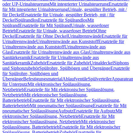
oder UP-Urinalsteuerung
Mit integrierter Urinalsteuerung
Ersatzteile
für Mit integrierter Urinalsteuerung
Urinale, gespülter Betrieb, mit /
für Deckel
Ersatzteile für Urinale, gespülter Betrieb, mit / für
Deckel
Spülrandlos
Ersatzteile für Spülrandlos
Mit
Spülrand
Ersatzteile für Mit Spülrand
Urinale, wasserloser
Betrieb
Ersatzteile für Urinale, wasserloser Betrieb
Ohne
Deckel
Ersatzteile für Ohne Deckel
Urinaltrennwände
Ersatzteile für
Urinaltrennwände
Urinaltrennwände aus Kunststoff
Ersatzteile für
Urinaltrennwände aus Kunststoff
Urinaltrennwände aus
Glas
Ersatzteile für Urinaltrennwände aus Glas
Urinaltrennwände aus
Sanitärkeramik
Ersatzteile für Urinaltrennwände aus
Sanitärkeramik
Zubehör
Ersatzteile für Zubehör
Urinaldeckel
Siphons
und Siphonzubehör
Spülrohre, Spülbögen und Übergänge
Ersatzteile
für Spülrohre, Spülbögen und
Übergänge
Befestigungsmaterial
Ablaufventile
Spülverteiler
Apparatean
für Unterputz
Mit elektronischer Spülauslösung,
Netzbetrieb
Ersatzteile für Mit elektronischer Spülauslösung,
Netzbetrieb
Mit elektronischer Spülauslösung,
Batteriebetrieb
Ersatzteile für Mit elektronischer Spülauslösung,
Batteriebetrieb
Mit pneumatischer Spülauslösung
Ersatzteile für Mit
pneumatischer Spülauslösung
Aufputz
Ersatzteile für Aufputz
Mit
elektronischer Spülauslösung, Netzbetrieb
Ersatzteile für Mit
elektronischer Spülauslösung, Netzbetrieb
Mit elektronischer
Spülauslösung, Batteriebetrieb
Ersatzteile für Mit elektronischer
Spülauslösung, Batteriebetrieb
Zubehör
Ersatzteile für