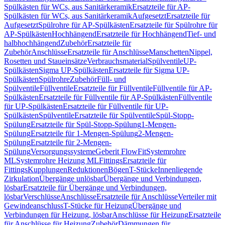
Spülkästen für WCs, aus Sanitärkeramik
Ersatzteile für AP-
Spülkästen für WCs, aus Sanitärkeramik
Aufgesetzt
Ersatzteile für
Aufgesetzt
Spülrohre für AP-Spülkästen
Ersatzteile für Spülrohre für
AP-Spülkästen
Hochhängend
Ersatzteile für Hochhängend
Tief- und
halbhochhängend
Zubehör
Ersatzteile für
Zubehör
Anschlüsse
Ersatzteile für Anschlüsse
Manschetten
Nippel,
Rosetten und Staueinsätze
Verbrauchsmaterial
Spülventile
UP-
Spülkästen
Sigma UP-Spülkästen
Ersatzteile für Sigma UP-
Spülkästen
Spülrohre
Zubehör
Füll- und
Spülventile
Füllventile
Ersatzteile für Füllventile
Füllventile für AP-
Spülkästen
Ersatzteile für Füllventile für AP-Spülkästen
Füllventile
für UP-Spülkästen
Ersatzteile für Füllventile für UP-
Spülkästen
Spülventile
Ersatzteile für Spülventile
Spül-Stopp-
Spülung
Ersatzteile für Spül-Stopp-Spülung
1-Mengen-
Spülung
Ersatzteile für 1-Mengen-Spülung
2-Mengen-
Spülung
Ersatzteile für 2-Mengen-
Spülung
Versorgungssysteme
Geberit FlowFit
Systemrohre
ML
Systemrohre Heizung ML
Fittings
Ersatzteile für
Fittings
Kupplungen
Reduktionen
Bögen
T-Stücke
Innenliegende
Zirkulation
Übergänge unlösbar
Übergänge und Verbindungen,
lösbar
Ersatzteile für Übergänge und Verbindungen,
lösbar
Verschlüsse
Anschlüsse
Ersatzteile für Anschlüsse
Verteiler mit
Gewindeanschluss
T-Stücke für Heizung
Übergänge und
Verbindungen für Heizung, lösbar
Anschlüsse für Heizung
Ersatzteile
für Anschlüsse für Heizung
Zubehör
Dämmungen für