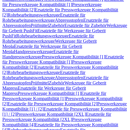
für Presswerkzeuge Kompatibilität [1]
Presswerkzeuge
Kompatibilität [2]
Ersatzteile für Presswerkzeuge Kompatibilität
[2]
Rohrbearbeitungswerkzeuge
Ersatzteile für
Rohrbearbeitungswerkzeuge
Abpressstopfen
Ersatzteile für
Abpressstopfen
Prüfmittel
Zubehör
Ersatzteile für Zubehör
Werkzeuge
für Geberit PushFit
Ersatzteile für Werkzeuge für Geberit
PushFit
Rohrbearbeitungswerkzeuge
Ersatzteile für
Rohrbearbeitungswerkzeuge
Werkzeuge für Geberit
Mepla
Ersatzteile für Werkzeuge für Geberit
Mepla
Handpresswerkzeuge
Ersatzteile für
Handpresswerkzeuge
Presswerkzeuge Kompatibilität [1]
Ersatzteile
für Presswerkzeuge Kompatibilität [1]
Presswerkzeuge
Kompatibilität [2]
Ersatzteile für Presswerkzeuge Kompatibilität
[2]
Rohrbearbeitungswerkzeuge
Ersatzteile für
Rohrbearbeitungswerkzeuge
Abpressstopfen
Ersatzteile für
Abpressstopfen
Prüfmittel
Zubehör
Werkzeuge für Geberit
Mapress
Ersatzteile für Werkzeuge für Geberit
Mapress
Presswerkzeuge Kompatibilität [1]
Ersatzteile für
Presswerkzeuge Kompatibilität [1]
Presswerkzeuge Kompatibilität
[2]
Ersatzteile für Presswerkzeuge Kompatibilität [2]
Presswerkzeuge
Kompatibilität [1] / [2]
Ersatzteile für Presswerkzeuge Kompatibilität
[1] / [2]
Presswerkzeuge Kompatibilität [2XL]
Ersatzteile für
Presswerkzeuge Kompatibilität [2XL]
Presswerkzeuge
Kompatibilität [4]
Ersatzteile für Presswerkzeuge Kompatibilität
[4]
Rohrbearbeitungswerkzeuge
Ersatzteile für