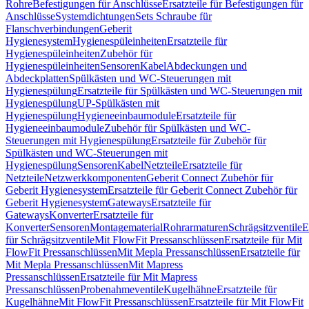
Rohre
Befestigungen für Anschlüsse
Ersatzteile für Befestigungen für
Anschlüsse
Systemdichtungen
Sets Schraube für
Flanschverbindungen
Geberit
Hygienesystem
Hygienespüleinheiten
Ersatzteile für
Hygienespüleinheiten
Zubehör für
Hygienespüleinheiten
Sensoren
Kabel
Abdeckungen und
Abdeckplatten
Spülkästen und WC-Steuerungen mit
Hygienespülung
Ersatzteile für Spülkästen und WC-Steuerungen mit
Hygienespülung
UP-Spülkästen mit
Hygienespülung
Hygieneeinbaumodule
Ersatzteile für
Hygieneeinbaumodule
Zubehör für Spülkästen und WC-
Steuerungen mit Hygienespülung
Ersatzteile für Zubehör für
Spülkästen und WC-Steuerungen mit
Hygienespülung
Sensoren
Kabel
Netzteile
Ersatzteile für
Netzteile
Netzwerkkomponenten
Geberit Connect Zubehör für
Geberit Hygienesystem
Ersatzteile für Geberit Connect Zubehör für
Geberit Hygienesystem
Gateways
Ersatzteile für
Gateways
Konverter
Ersatzteile für
Konverter
Sensoren
Montagematerial
Rohrarmaturen
Schrägsitzventile
E
für Schrägsitzventile
Mit FlowFit Pressanschlüssen
Ersatzteile für Mit
FlowFit Pressanschlüssen
Mit Mepla Pressanschlüssen
Ersatzteile für
Mit Mepla Pressanschlüssen
Mit Mapress
Pressanschlüssen
Ersatzteile für Mit Mapress
Pressanschlüssen
Probenahmeventile
Kugelhähne
Ersatzteile für
Kugelhähne
Mit FlowFit Pressanschlüssen
Ersatzteile für Mit FlowFit