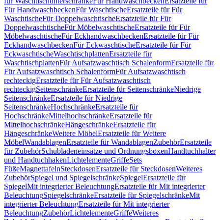
für Waschtischunterschränke
Für Handwaschbecken
Ersatzteile für
Für Handwaschbecken
Für Waschtische
Ersatzteile für Für
Waschtische
Für Doppelwaschtische
Ersatzteile für Für
Doppelwaschtische
Für Möbelwaschtische
Ersatzteile für Für
Möbelwaschtische
Für Eckhandwaschbecken
Ersatzteile für Für
Eckhandwaschbecken
Für Eckwaschtische
Ersatzteile für Für
Eckwaschtische
Waschtischplatten
Ersatzteile für
Waschtischplatten
Für Aufsatzwaschtisch Schalenform
Ersatzteile für
Für Aufsatzwaschtisch Schalenform
Für Aufsatzwaschtisch
rechteckig
Ersatzteile für Für Aufsatzwaschtisch
rechteckig
Seitenschränke
Ersatzteile für Seitenschränke
Niedrige
Seitenschränke
Ersatzteile für Niedrige
Seitenschränke
Hochschränke
Ersatzteile für
Hochschränke
Mittelhochschränke
Ersatzteile für
Mittelhochschränke
Hängeschränke
Ersatzteile für
Hängeschränke
Weitere Möbel
Ersatzteile für Weitere
Möbel
Wandablagen
Ersatzteile für Wandablagen
Zubehör
Ersatzteile
für Zubehör
Schubladeneinsätze und Ordnungsboxen
Handtuchhalter
und Handtuchhaken
Lichtelemente
Griffe
Sets
Füße
Magnettafeln
Steckdosen
Ersatzteile für Steckdosen
Weiteres
Zubehör
Spiegel und Spiegelschränke
Spiegel
Ersatzteile für
Spiegel
Mit integrierter Beleuchtung
Ersatzteile für Mit integrierter
Beleuchtung
Spiegelschränke
Ersatzteile für Spiegelschränke
Mit
integrierter Beleuchtung
Ersatzteile für Mit integrierter
Beleuchtung
Zubehör
Lichtelemente
Griffe
Weiteres