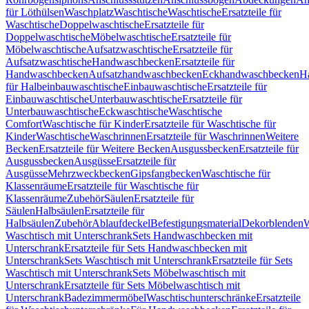
für Löthülsen
Waschplatz
Waschtische
Waschtische
Ersatzteile für
Waschtische
Doppelwaschtische
Ersatzteile für
Doppelwaschtische
Möbelwaschtische
Ersatzteile für
Möbelwaschtische
Aufsatzwaschtische
Ersatzteile für
Aufsatzwaschtische
Handwaschbecken
Ersatzteile für
Handwaschbecken
Aufsatzhandwaschbecken
Eckhandwaschbecken
H
für Halbeinbauwaschtische
Einbauwaschtische
Ersatzteile für
Einbauwaschtische
Unterbauwaschtische
Ersatzteile für
Unterbauwaschtische
Eckwaschtische
Waschtische
Comfort
Waschtische für Kinder
Ersatzteile für Waschtische für
Kinder
Waschtische
Waschrinnen
Ersatzteile für Waschrinnen
Weitere
Becken
Ersatzteile für Weitere Becken
Ausgussbecken
Ersatzteile für
Ausgussbecken
Ausgüsse
Ersatzteile für
Ausgüsse
Mehrzweckbecken
Gipsfangbecken
Waschtische für
Klassenräume
Ersatzteile für Waschtische für
Klassenräume
Zubehör
Säulen
Ersatzteile für
Säulen
Halbsäulen
Ersatzteile für
Halbsäulen
Zubehör
Ablaufdeckel
Befestigungsmaterial
Dekorblenden
W
Waschtisch mit Unterschrank
Sets Handwaschbecken mit
Unterschrank
Ersatzteile für Sets Handwaschbecken mit
Unterschrank
Sets Waschtisch mit Unterschrank
Ersatzteile für Sets
Waschtisch mit Unterschrank
Sets Möbelwaschtisch mit
Unterschrank
Ersatzteile für Sets Möbelwaschtisch mit
Unterschrank
Badezimmermöbel
Waschtischunterschränke
Ersatzteile