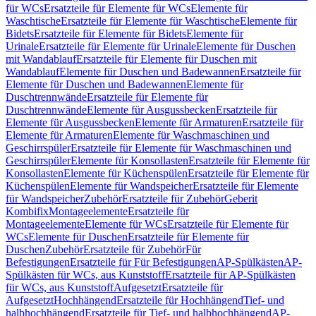
für WCs
Ersatzteile für Elemente für WCs
Elemente für
Waschtische
Ersatzteile für Elemente für Waschtische
Elemente für
Bidets
Ersatzteile für Elemente für Bidets
Elemente für
Urinale
Ersatzteile für Elemente für Urinale
Elemente für Duschen
mit Wandablauf
Ersatzteile für Elemente für Duschen mit
Wandablauf
Elemente für Duschen und Badewannen
Ersatzteile für
Elemente für Duschen und Badewannen
Elemente für
Duschtrennwände
Ersatzteile für Elemente für
Duschtrennwände
Elemente für Ausgussbecken
Ersatzteile für
Elemente für Ausgussbecken
Elemente für Armaturen
Ersatzteile für
Elemente für Armaturen
Elemente für Waschmaschinen und
Geschirrspüler
Ersatzteile für Elemente für Waschmaschinen und
Geschirrspüler
Elemente für Konsollasten
Ersatzteile für Elemente für
Konsollasten
Elemente für Küchenspülen
Ersatzteile für Elemente für
Küchenspülen
Elemente für Wandspeicher
Ersatzteile für Elemente
für Wandspeicher
Zubehör
Ersatzteile für Zubehör
Geberit
Kombifix
Montageelemente
Ersatzteile für
Montageelemente
Elemente für WCs
Ersatzteile für Elemente für
WCs
Elemente für Duschen
Ersatzteile für Elemente für
Duschen
Zubehör
Ersatzteile für Zubehör
Für
Befestigungen
Ersatzteile für Für Befestigungen
AP-Spülkästen
AP-
Spülkästen für WCs, aus Kunststoff
Ersatzteile für AP-Spülkästen
für WCs, aus Kunststoff
Aufgesetzt
Ersatzteile für
Aufgesetzt
Hochhängend
Ersatzteile für Hochhängend
Tief- und
halbhochhängend
Ersatzteile für Tief- und halbhochhängend
AP-