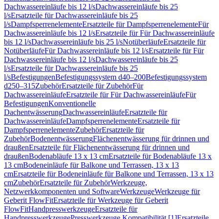
Dachwassereinläufe bis 12 l/s
Dachwassereinläufe bis 25
l/s
Ersatzteile für Dachwassereinläufe bis 25
l/s
Dampfsperrenelemente
Ersatzteile für Dampfsperrenelemente
Für
Dachwassereinläufe bis 12 l/s
Ersatzteile für Für Dachwassereinläufe
bis 12 l/s
Dachwassereinläufe bis 25 l/s
Notüberläufe
Ersatzteile für
Notüberläufe
Für Dachwassereinläufe bis 12 l/s
Ersatzteile für Für
Dachwassereinläufe bis 12 l/s
Dachwassereinläufe bis 25
l/s
Ersatzteile für Dachwassereinläufe bis 25
l/s
Befestigungen
Befestigungssystem d40–200
Befestigungssystem
d250–315
Zubehör
Ersatzteile für Zubehör
Für
Dachwassereinläufe
Ersatzteile für Für Dachwassereinläufe
Für
Befestigungen
Konventionelle
Dachentwässerung
Dachwassereinläufe
Ersatzteile für
Dachwassereinläufe
Dampfsperrenelemente
Ersatzteile für
Dampfsperrenelemente
Zubehör
Ersatzteile für
Zubehör
Bodenentwässerung
Flächenentwässerung für drinnen und
draußen
Ersatzteile für Flächenentwässerung für drinnen und
draußen
Bodenabläufe 13 x 13 cm
Ersatzteile für Bodenabläufe 13 x
13 cm
Bodeneinläufe für Balkone und Terrassen, 13 x 13
cm
Ersatzteile für Bodeneinläufe für Balkone und Terrassen, 13 x 13
cm
Zubehör
Ersatzteile für Zubehör
Werkzeuge,
Netzwerkkomponenten und Software
Werkzeuge
Werkzeuge für
Geberit FlowFit
Ersatzteile für Werkzeuge für Geberit
FlowFit
Handpresswerkzeuge
Ersatzteile für
Handpresswerkzeuge
Presswerkzeuge Kompatibilität [1]
Ersatzteile