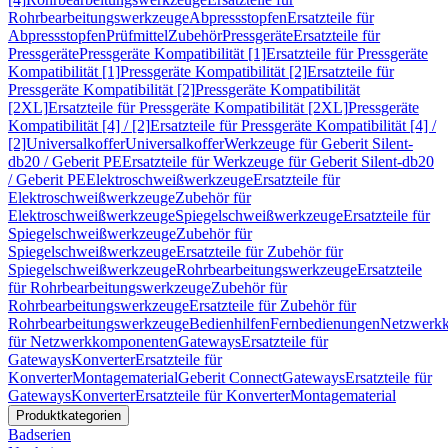
Rohrbearbeitungswerkzeuge
Abpressstopfen
Ersatzteile für
Abpressstopfen
Prüfmittel
Zubehör
Pressgeräte
Ersatzteile für
Pressgeräte
Pressgeräte Kompatibilität [1]
Ersatzteile für Pressgeräte
Kompatibilität [1]
Pressgeräte Kompatibilität [2]
Ersatzteile für
Pressgeräte Kompatibilität [2]
Pressgeräte Kompatibilität
[2XL]
Ersatzteile für Pressgeräte Kompatibilität [2XL]
Pressgeräte
Kompatibilität [4] / [2]
Ersatzteile für Pressgeräte Kompatibilität [4] /
[2]
Universalkoffer
Universalkoffer
Werkzeuge für Geberit Silent-
db20 / Geberit PE
Ersatzteile für Werkzeuge für Geberit Silent-db20
/ Geberit PE
Elektroschweißwerkzeuge
Ersatzteile für
Elektroschweißwerkzeuge
Zubehör für
Elektroschweißwerkzeuge
Spiegelschweißwerkzeuge
Ersatzteile für
Spiegelschweißwerkzeuge
Zubehör für
Spiegelschweißwerkzeuge
Ersatzteile für Zubehör für
Spiegelschweißwerkzeuge
Rohrbearbeitungswerkzeuge
Ersatzteile
für Rohrbearbeitungswerkzeuge
Zubehör für
Rohrbearbeitungswerkzeuge
Ersatzteile für Zubehör für
Rohrbearbeitungswerkzeuge
Bedienhilfen
Fernbedienungen
Netzwerk
für Netzwerkkomponenten
Gateways
Ersatzteile für
Gateways
Konverter
Ersatzteile für
Konverter
Montagematerial
Geberit Connect
Gateways
Ersatzteile für
Gateways
Konverter
Ersatzteile für Konverter
Montagematerial
Produktkategorien
Badserien