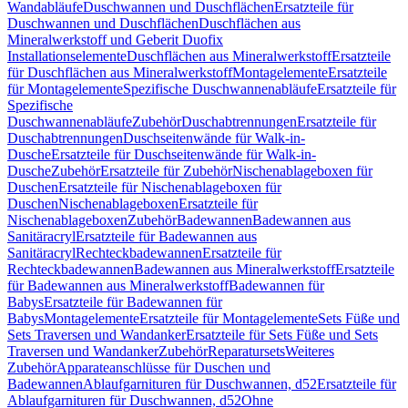
Wandabläufe
Duschwannen und Duschflächen
Ersatzteile für
Duschwannen und Duschflächen
Duschflächen aus
Mineralwerkstoff und Geberit Duofix
Installationselemente
Duschflächen aus Mineralwerkstoff
Ersatzteile
für Duschflächen aus Mineralwerkstoff
Montagelemente
Ersatzteile
für Montagelemente
Spezifische Duschwannenabläufe
Ersatzteile für
Spezifische
Duschwannenabläufe
Zubehör
Duschabtrennungen
Ersatzteile für
Duschabtrennungen
Duschseitenwände für Walk-in-
Dusche
Ersatzteile für Duschseitenwände für Walk-in-
Dusche
Zubehör
Ersatzteile für Zubehör
Nischenablageboxen für
Duschen
Ersatzteile für Nischenablageboxen für
Duschen
Nischenablageboxen
Ersatzteile für
Nischenablageboxen
Zubehör
Badewannen
Badewannen aus
Sanitäracryl
Ersatzteile für Badewannen aus
Sanitäracryl
Rechteckbadewannen
Ersatzteile für
Rechteckbadewannen
Badewannen aus Mineralwerkstoff
Ersatzteile
für Badewannen aus Mineralwerkstoff
Badewannen für
Babys
Ersatzteile für Badewannen für
Babys
Montagelemente
Ersatzteile für Montagelemente
Sets Füße und
Sets Traversen und Wandanker
Ersatzteile für Sets Füße und Sets
Traversen und Wandanker
Zubehör
Reparatursets
Weiteres
Zubehör
Apparateanschlüsse für Duschen und
Badewannen
Ablaufgarnituren für Duschwannen, d52
Ersatzteile für
Ablaufgarnituren für Duschwannen, d52
Ohne