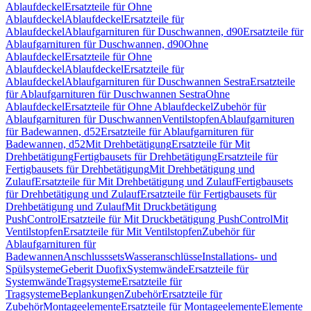
Ablaufdeckel
Ersatzteile für Ohne
Ablaufdeckel
Ablaufdeckel
Ersatzteile für
Ablaufdeckel
Ablaufgarnituren für Duschwannen, d90
Ersatzteile für
Ablaufgarnituren für Duschwannen, d90
Ohne
Ablaufdeckel
Ersatzteile für Ohne
Ablaufdeckel
Ablaufdeckel
Ersatzteile für
Ablaufdeckel
Ablaufgarnituren für Duschwannen Sestra
Ersatzteile
für Ablaufgarnituren für Duschwannen Sestra
Ohne
Ablaufdeckel
Ersatzteile für Ohne Ablaufdeckel
Zubehör für
Ablaufgarnituren für Duschwannen
Ventilstopfen
Ablaufgarnituren
für Badewannen, d52
Ersatzteile für Ablaufgarnituren für
Badewannen, d52
Mit Drehbetätigung
Ersatzteile für Mit
Drehbetätigung
Fertigbausets für Drehbetätigung
Ersatzteile für
Fertigbausets für Drehbetätigung
Mit Drehbetätigung und
Zulauf
Ersatzteile für Mit Drehbetätigung und Zulauf
Fertigbausets
für Drehbetätigung und Zulauf
Ersatzteile für Fertigbausets für
Drehbetätigung und Zulauf
Mit Druckbetätigung
PushControl
Ersatzteile für Mit Druckbetätigung PushControl
Mit
Ventilstopfen
Ersatzteile für Mit Ventilstopfen
Zubehör für
Ablaufgarnituren für
Badewannen
Anschlusssets
Wasseranschlüsse
Installations- und
Spülsysteme
Geberit Duofix
Systemwände
Ersatzteile für
Systemwände
Tragsysteme
Ersatzteile für
Tragsysteme
Beplankungen
Zubehör
Ersatzteile für
Zubehör
Montageelemente
Ersatzteile für Montageelemente
Elemente