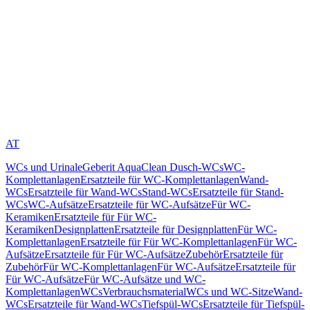
AT
WCs und Urinale
Geberit AquaClean Dusch-WCs
WC-
Komplettanlagen
Ersatzteile für WC-Komplettanlagen
Wand-
WCs
Ersatzteile für Wand-WCs
Stand-WCs
Ersatzteile für Stand-
WCs
WC-Aufsätze
Ersatzteile für WC-Aufsätze
Für WC-
Keramiken
Ersatzteile für Für WC-
Keramiken
Designplatten
Ersatzteile für Designplatten
Für WC-
Komplettanlagen
Ersatzteile für Für WC-Komplettanlagen
Für WC-
Aufsätze
Ersatzteile für Für WC-Aufsätze
Zubehör
Ersatzteile für
Zubehör
Für WC-Komplettanlagen
Für WC-Aufsätze
Ersatzteile für
Für WC-Aufsätze
Für WC-Aufsätze und WC-
Komplettanlagen
WCs
Verbrauchsmaterial
WCs und WC-Sitze
Wand-
WCs
Ersatzteile für Wand-WCs
Tiefspül-WCs
Ersatzteile für Tiefspül-