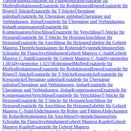
Therm
Fittings
Ersatzteile für Fittings
Muffen
Ersatzteile für
Muffen
Reduktionen
Ersatzteile für Reduktionen
Bögen
Ersatzteile für
Bögen
T-Stücke
Ersatzteile für T-Stücke
Übergänge
unlösbar
Ersatzteile für Übergänge unlösbar
Übergänge und
Verbindungen, lösbar
Ersatzteile für Übergänge und Verbindungen,
lösbar
Kompensatoren
Ersatzteile für
Kompensatoren
Verschlüsse
Ersatzteile für Verschlüsse
T-Stücke für
Heizung
Ersatzteile für T-Stücke für Heizung
Anschlüsse für
Heizung
Ersatzteile für Anschlüsse für Heizung
Zubehör für Geberit
Mapress Therm
Schutzkappen für Rohrende
Systemdichtungen
Sets
Schraube für Flanschverbindungen
Geberit Mapress C-Stahl
Geberit
Mapress C-Stahl
Ersatzteile für Geberit Mapress C-Stahl
Systemrohre
1.0034
Systemrohre 1.0215
Rohrnippel
Muffen
Ersatzteile für
Muffen
Reduktionen
Ersatzteile für Reduktionen
Bögen
Ersatzteile für
Bögen
T-Stücke
Ersatzteile für T-Stücke
Kreuzstücke
Ersatzteile für
Kreuzstücke
Übergänge unlösbar
Ersatzteile für Übergänge
unlösbar
Übergänge und Verbindungen, lösbar
Ersatzteile für
Übergänge und Verbindungen, lösbar
Kompensatoren
Ersatzteile für
Kompensatoren
Verschlüsse
Ersatzteile für Verschlüsse
T-Stücke für
Heizung
Ersatzteile für T-Stücke für Heizung
Anschlüsse für
Heizung
Ersatzteile für Anschlüsse für Heizung
Zubehör für Geberit
Mapress C-Stahl
Abdichtungen für Rohre und Fittings
Abdeckungen
für Rohre
Befestigungen für Anschlüsse
Systemdichtungen
Sets
Schraube für Flanschverbindungen
Geberit Mapress Kupfer
Geberit
Mapress Kupfer
Ersatzteile für Geberit Mapress