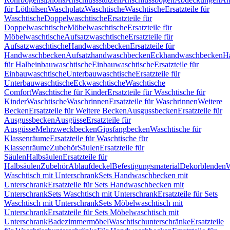
für Löthülsen
Waschplatz
Waschtische
Waschtische
Ersatzteile für
Waschtische
Doppelwaschtische
Ersatzteile für
Doppelwaschtische
Möbelwaschtische
Ersatzteile für
Möbelwaschtische
Aufsatzwaschtische
Ersatzteile für
Aufsatzwaschtische
Handwaschbecken
Ersatzteile für
Handwaschbecken
Aufsatzhandwaschbecken
Eckhandwaschbecken
H
für Halbeinbauwaschtische
Einbauwaschtische
Ersatzteile für
Einbauwaschtische
Unterbauwaschtische
Ersatzteile für
Unterbauwaschtische
Eckwaschtische
Waschtische
Comfort
Waschtische für Kinder
Ersatzteile für Waschtische für
Kinder
Waschtische
Waschrinnen
Ersatzteile für Waschrinnen
Weitere
Becken
Ersatzteile für Weitere Becken
Ausgussbecken
Ersatzteile für
Ausgussbecken
Ausgüsse
Ersatzteile für
Ausgüsse
Mehrzweckbecken
Gipsfangbecken
Waschtische für
Klassenräume
Ersatzteile für Waschtische für
Klassenräume
Zubehör
Säulen
Ersatzteile für
Säulen
Halbsäulen
Ersatzteile für
Halbsäulen
Zubehör
Ablaufdeckel
Befestigungsmaterial
Dekorblenden
W
Waschtisch mit Unterschrank
Sets Handwaschbecken mit
Unterschrank
Ersatzteile für Sets Handwaschbecken mit
Unterschrank
Sets Waschtisch mit Unterschrank
Ersatzteile für Sets
Waschtisch mit Unterschrank
Sets Möbelwaschtisch mit
Unterschrank
Ersatzteile für Sets Möbelwaschtisch mit
Unterschrank
Badezimmermöbel
Waschtischunterschränke
Ersatzteile