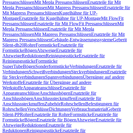
Pressanschlüssen
Mit Mepla Pressanschlüssen
Ersatzteile für Mit
Mepla Pressanschlüssen
Mit Mapress Pressanschlüssen
Ersatzteile für
Mit Mapress Pressanschlüssen
Kugelhähne für UP-
Montage
Ersatzteile für Kugelhähne für UP-Montage
Mit FlowFit
Pressanschlüssen
Ersatzteile für Mit FlowFit Pressanschlüssen
Mit
Mepla Pressanschlüssen
Ersatzteile für Mit Mepla
Pressanschlüssen
Mit Mapress Pressanschlüssen
Ersatzteile für Mit
Mapress Pressanschlüssen
Gebäude-Entwässerungssysteme
Geberit
Silent-db20
Rohre
Formstücke
Ersatzteile für
Formstücke
Bögen
Abzweige
Ersatzteile für
Abzweige
Reduktionen
Reinigungsstücke
Ersatzteile für
Reinigungsstücke
Formstücke
SuperTube
Bögen
Sonderformstücke
Verbindungen
Ersatzteile für
Verbindungen
Schweißverbindungen
Steckverbindungen
Ersatzteile
für Steckverbindungen
Spannverbindungen
Übergänge auf andere
Werkstoffe
Ersatzteile für Übergänge auf andere
Werkstoffe
Apparateanschlüsse
Ersatzteile für
Apparateanschlüsse
Anschlussbögen
Ersatzteile für
Anschlussbögen
Anschlusssteckmuffen
Ersatzteile für
Anschlusssteckmuffen
Zubehör
Rohrschellen
Befestigungen für
Rohrschellen
Verschlüsse
Dichtungen
Verbrauchsmaterial
Geberit
Silent-PP
Rohre
Ersatzteile für Rohre
Formstücke
Ersatzteile für
Formstücke
Bögen
Ersatzteile für Bögen
Abzweige
Ersatzteile für
Abzweige
Reduktionen
Ersatzteile für
Reduktionen
Reinigungsstücke
Ersatzteile für