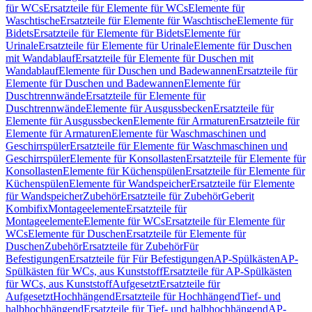
für WCs
Ersatzteile für Elemente für WCs
Elemente für
Waschtische
Ersatzteile für Elemente für Waschtische
Elemente für
Bidets
Ersatzteile für Elemente für Bidets
Elemente für
Urinale
Ersatzteile für Elemente für Urinale
Elemente für Duschen
mit Wandablauf
Ersatzteile für Elemente für Duschen mit
Wandablauf
Elemente für Duschen und Badewannen
Ersatzteile für
Elemente für Duschen und Badewannen
Elemente für
Duschtrennwände
Ersatzteile für Elemente für
Duschtrennwände
Elemente für Ausgussbecken
Ersatzteile für
Elemente für Ausgussbecken
Elemente für Armaturen
Ersatzteile für
Elemente für Armaturen
Elemente für Waschmaschinen und
Geschirrspüler
Ersatzteile für Elemente für Waschmaschinen und
Geschirrspüler
Elemente für Konsollasten
Ersatzteile für Elemente für
Konsollasten
Elemente für Küchenspülen
Ersatzteile für Elemente für
Küchenspülen
Elemente für Wandspeicher
Ersatzteile für Elemente
für Wandspeicher
Zubehör
Ersatzteile für Zubehör
Geberit
Kombifix
Montageelemente
Ersatzteile für
Montageelemente
Elemente für WCs
Ersatzteile für Elemente für
WCs
Elemente für Duschen
Ersatzteile für Elemente für
Duschen
Zubehör
Ersatzteile für Zubehör
Für
Befestigungen
Ersatzteile für Für Befestigungen
AP-Spülkästen
AP-
Spülkästen für WCs, aus Kunststoff
Ersatzteile für AP-Spülkästen
für WCs, aus Kunststoff
Aufgesetzt
Ersatzteile für
Aufgesetzt
Hochhängend
Ersatzteile für Hochhängend
Tief- und
halbhochhängend
Ersatzteile für Tief- und halbhochhängend
AP-