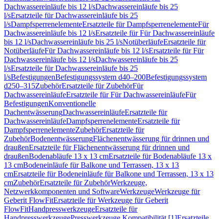
Dachwassereinläufe bis 12 l/s
Dachwassereinläufe bis 25
l/s
Ersatzteile für Dachwassereinläufe bis 25
l/s
Dampfsperrenelemente
Ersatzteile für Dampfsperrenelemente
Für
Dachwassereinläufe bis 12 l/s
Ersatzteile für Für Dachwassereinläufe
bis 12 l/s
Dachwassereinläufe bis 25 l/s
Notüberläufe
Ersatzteile für
Notüberläufe
Für Dachwassereinläufe bis 12 l/s
Ersatzteile für Für
Dachwassereinläufe bis 12 l/s
Dachwassereinläufe bis 25
l/s
Ersatzteile für Dachwassereinläufe bis 25
l/s
Befestigungen
Befestigungssystem d40–200
Befestigungssystem
d250–315
Zubehör
Ersatzteile für Zubehör
Für
Dachwassereinläufe
Ersatzteile für Für Dachwassereinläufe
Für
Befestigungen
Konventionelle
Dachentwässerung
Dachwassereinläufe
Ersatzteile für
Dachwassereinläufe
Dampfsperrenelemente
Ersatzteile für
Dampfsperrenelemente
Zubehör
Ersatzteile für
Zubehör
Bodenentwässerung
Flächenentwässerung für drinnen und
draußen
Ersatzteile für Flächenentwässerung für drinnen und
draußen
Bodenabläufe 13 x 13 cm
Ersatzteile für Bodenabläufe 13 x
13 cm
Bodeneinläufe für Balkone und Terrassen, 13 x 13
cm
Ersatzteile für Bodeneinläufe für Balkone und Terrassen, 13 x 13
cm
Zubehör
Ersatzteile für Zubehör
Werkzeuge,
Netzwerkkomponenten und Software
Werkzeuge
Werkzeuge für
Geberit FlowFit
Ersatzteile für Werkzeuge für Geberit
FlowFit
Handpresswerkzeuge
Ersatzteile für
Handpresswerkzeuge
Presswerkzeuge Kompatibilität [1]
Ersatzteile