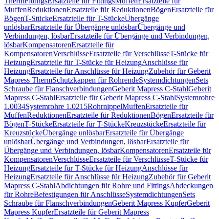
Therm
Fittings
Ersatzteile für Fittings
Muffen
Ersatzteile für
Muffen
Reduktionen
Ersatzteile für Reduktionen
Bögen
Ersatzteile für
Bögen
T-Stücke
Ersatzteile für T-Stücke
Übergänge
unlösbar
Ersatzteile für Übergänge unlösbar
Übergänge und
Verbindungen, lösbar
Ersatzteile für Übergänge und Verbindungen,
lösbar
Kompensatoren
Ersatzteile für
Kompensatoren
Verschlüsse
Ersatzteile für Verschlüsse
T-Stücke für
Heizung
Ersatzteile für T-Stücke für Heizung
Anschlüsse für
Heizung
Ersatzteile für Anschlüsse für Heizung
Zubehör für Geberit
Mapress Therm
Schutzkappen für Rohrende
Systemdichtungen
Sets
Schraube für Flanschverbindungen
Geberit Mapress C-Stahl
Geberit
Mapress C-Stahl
Ersatzteile für Geberit Mapress C-Stahl
Systemrohre
1.0034
Systemrohre 1.0215
Rohrnippel
Muffen
Ersatzteile für
Muffen
Reduktionen
Ersatzteile für Reduktionen
Bögen
Ersatzteile für
Bögen
T-Stücke
Ersatzteile für T-Stücke
Kreuzstücke
Ersatzteile für
Kreuzstücke
Übergänge unlösbar
Ersatzteile für Übergänge
unlösbar
Übergänge und Verbindungen, lösbar
Ersatzteile für
Übergänge und Verbindungen, lösbar
Kompensatoren
Ersatzteile für
Kompensatoren
Verschlüsse
Ersatzteile für Verschlüsse
T-Stücke für
Heizung
Ersatzteile für T-Stücke für Heizung
Anschlüsse für
Heizung
Ersatzteile für Anschlüsse für Heizung
Zubehör für Geberit
Mapress C-Stahl
Abdichtungen für Rohre und Fittings
Abdeckungen
für Rohre
Befestigungen für Anschlüsse
Systemdichtungen
Sets
Schraube für Flanschverbindungen
Geberit Mapress Kupfer
Geberit
Mapress Kupfer
Ersatzteile für Geberit Mapress