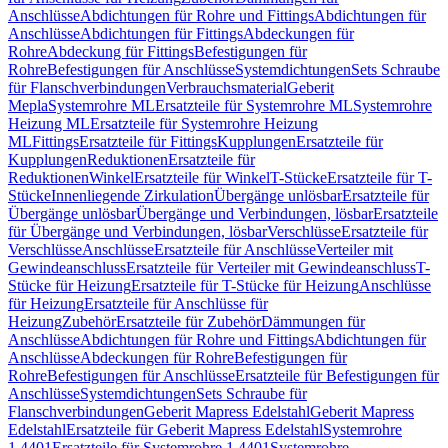
Anschlüsse
Abdichtungen für Rohre und Fittings
Abdichtungen für
Anschlüsse
Abdichtungen für Fittings
Abdeckungen für
Rohre
Abdeckung für Fittings
Befestigungen für
Rohre
Befestigungen für Anschlüsse
Systemdichtungen
Sets Schraube
für Flanschverbindungen
Verbrauchsmaterial
Geberit
Mepla
Systemrohre ML
Ersatzteile für Systemrohre ML
Systemrohre
Heizung ML
Ersatzteile für Systemrohre Heizung
ML
Fittings
Ersatzteile für Fittings
Kupplungen
Ersatzteile für
Kupplungen
Reduktionen
Ersatzteile für
Reduktionen
Winkel
Ersatzteile für Winkel
T-Stücke
Ersatzteile für T-
Stücke
Innenliegende Zirkulation
Übergänge unlösbar
Ersatzteile für
Übergänge unlösbar
Übergänge und Verbindungen, lösbar
Ersatzteile
für Übergänge und Verbindungen, lösbar
Verschlüsse
Ersatzteile für
Verschlüsse
Anschlüsse
Ersatzteile für Anschlüsse
Verteiler mit
Gewindeanschluss
Ersatzteile für Verteiler mit Gewindeanschluss
T-
Stücke für Heizung
Ersatzteile für T-Stücke für Heizung
Anschlüsse
für Heizung
Ersatzteile für Anschlüsse für
Heizung
Zubehör
Ersatzteile für Zubehör
Dämmungen für
Anschlüsse
Abdichtungen für Rohre und Fittings
Abdichtungen für
Anschlüsse
Abdeckungen für Rohre
Befestigungen für
Rohre
Befestigungen für Anschlüsse
Ersatzteile für Befestigungen für
Anschlüsse
Systemdichtungen
Sets Schraube für
Flanschverbindungen
Geberit Mapress Edelstahl
Geberit Mapress
Edelstahl
Ersatzteile für Geberit Mapress Edelstahl
Systemrohre
1.4401
Ersatzteile für Systemrohre 1.4401
Systemrohre