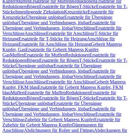
Kupfer
Muffen
Ersatzteile für Muffen
Reduktionen
Ersatzteile für
Reduktionen
Bögen
Ersatzteile für Bögen
T-Stücke
Ersatzteile für T-
Stücke
Innenliegende Zirkulation
Kreuzstücke
Ersatzteile für
Kreuzstücke
Übergänge unlösbar
Ersatzteile für Übergänge
unlösbar
Übergänge und Verbindungen, lösbar
Ersatzteile für
Übergänge und Verbindungen, lösbar
Verschlüsse
Ersatzteile für
Verschlüsse
Anschlüsse
Ersatzteile für Anschlüsse
T-Stücke für
Heizung
Ersatzteile für T-Stücke für Heizung
Anschlüsse für
Heizung
Ersatzteile für Anschlüsse für Heizung
Geberit Mapress
Kupfer, Gas
Ersatzteile für Geberit Mapress Kupfer,
Gas
Muffen
Ersatzteile für Muffen
Reduktionen
Ersatzteile für
Reduktionen
Bögen
Ersatzteile für Bögen
T-Stücke
Ersatzteile für T-
Stücke
Übergänge unlösbar
Ersatzteile für Übergänge
unlösbar
Übergänge und Verbindungen, lösbar
Ersatzteile für
Übergänge und Verbindungen, lösbar
Verschlüsse
Ersatzteile für
Verschlüsse
Anschlüsse
Ersatzteile für Anschlüsse
Geberit Mapress
Kupfer, FKM blau
Ersatzteile für Geberit Mapress Kupfer, FKM
blau
Muffen
Ersatzteile für Muffen
Reduktionen
Ersatzteile für
Reduktionen
Bögen
Ersatzteile für Bögen
T-Stücke
Ersatzteile für T-
Stücke
Übergänge unlösbar
Ersatzteile für Übergänge
unlösbar
Übergänge und Verbindungen, lösbar
Ersatzteile für
Übergänge und Verbindungen, lösbar
Verschlüsse
Ersatzteile für
Verschlüsse
Zubehör für Geberit Mapress Kupfer
Ersatzteile für
Zubehör für Geberit Mapress Kupfer
Dämmungen für
Anschlüsse
Abdichtungen für Rohre und Fittings
Abdeckungen für