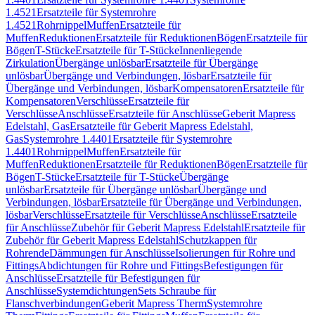
1.4521
Ersatzteile für Systemrohre
1.4521
Rohrnippel
Muffen
Ersatzteile für
Muffen
Reduktionen
Ersatzteile für Reduktionen
Bögen
Ersatzteile für
Bögen
T-Stücke
Ersatzteile für T-Stücke
Innenliegende
Zirkulation
Übergänge unlösbar
Ersatzteile für Übergänge
unlösbar
Übergänge und Verbindungen, lösbar
Ersatzteile für
Übergänge und Verbindungen, lösbar
Kompensatoren
Ersatzteile für
Kompensatoren
Verschlüsse
Ersatzteile für
Verschlüsse
Anschlüsse
Ersatzteile für Anschlüsse
Geberit Mapress
Edelstahl, Gas
Ersatzteile für Geberit Mapress Edelstahl,
Gas
Systemrohre 1.4401
Ersatzteile für Systemrohre
1.4401
Rohrnippel
Muffen
Ersatzteile für
Muffen
Reduktionen
Ersatzteile für Reduktionen
Bögen
Ersatzteile für
Bögen
T-Stücke
Ersatzteile für T-Stücke
Übergänge
unlösbar
Ersatzteile für Übergänge unlösbar
Übergänge und
Verbindungen, lösbar
Ersatzteile für Übergänge und Verbindungen,
lösbar
Verschlüsse
Ersatzteile für Verschlüsse
Anschlüsse
Ersatzteile
für Anschlüsse
Zubehör für Geberit Mapress Edelstahl
Ersatzteile für
Zubehör für Geberit Mapress Edelstahl
Schutzkappen für
Rohrende
Dämmungen für Anschlüsse
Isolierungen für Rohre und
Fittings
Abdichtungen für Rohre und Fittings
Befestigungen für
Anschlüsse
Ersatzteile für Befestigungen für
Anschlüsse
Systemdichtungen
Sets Schraube für
Flanschverbindungen
Geberit Mapress Therm
Systemrohre