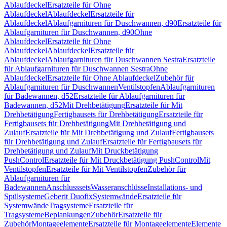
Ablaufdeckel
Ersatzteile für Ohne
Ablaufdeckel
Ablaufdeckel
Ersatzteile für
Ablaufdeckel
Ablaufgarnituren für Duschwannen, d90
Ersatzteile für
Ablaufgarnituren für Duschwannen, d90
Ohne
Ablaufdeckel
Ersatzteile für Ohne
Ablaufdeckel
Ablaufdeckel
Ersatzteile für
Ablaufdeckel
Ablaufgarnituren für Duschwannen Sestra
Ersatzteile
für Ablaufgarnituren für Duschwannen Sestra
Ohne
Ablaufdeckel
Ersatzteile für Ohne Ablaufdeckel
Zubehör für
Ablaufgarnituren für Duschwannen
Ventilstopfen
Ablaufgarnituren
für Badewannen, d52
Ersatzteile für Ablaufgarnituren für
Badewannen, d52
Mit Drehbetätigung
Ersatzteile für Mit
Drehbetätigung
Fertigbausets für Drehbetätigung
Ersatzteile für
Fertigbausets für Drehbetätigung
Mit Drehbetätigung und
Zulauf
Ersatzteile für Mit Drehbetätigung und Zulauf
Fertigbausets
für Drehbetätigung und Zulauf
Ersatzteile für Fertigbausets für
Drehbetätigung und Zulauf
Mit Druckbetätigung
PushControl
Ersatzteile für Mit Druckbetätigung PushControl
Mit
Ventilstopfen
Ersatzteile für Mit Ventilstopfen
Zubehör für
Ablaufgarnituren für
Badewannen
Anschlusssets
Wasseranschlüsse
Installations- und
Spülsysteme
Geberit Duofix
Systemwände
Ersatzteile für
Systemwände
Tragsysteme
Ersatzteile für
Tragsysteme
Beplankungen
Zubehör
Ersatzteile für
Zubehör
Montageelemente
Ersatzteile für Montageelemente
Elemente