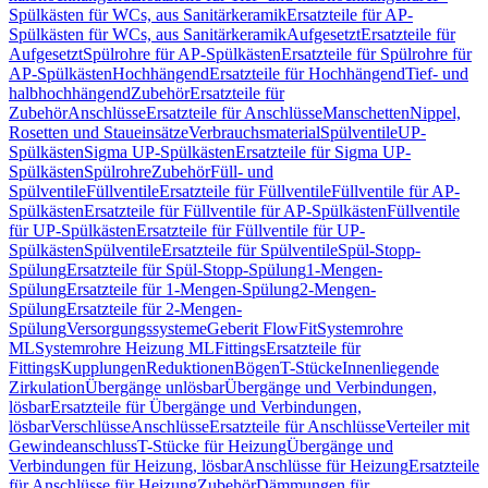
Spülkästen für WCs, aus Sanitärkeramik
Ersatzteile für AP-
Spülkästen für WCs, aus Sanitärkeramik
Aufgesetzt
Ersatzteile für
Aufgesetzt
Spülrohre für AP-Spülkästen
Ersatzteile für Spülrohre für
AP-Spülkästen
Hochhängend
Ersatzteile für Hochhängend
Tief- und
halbhochhängend
Zubehör
Ersatzteile für
Zubehör
Anschlüsse
Ersatzteile für Anschlüsse
Manschetten
Nippel,
Rosetten und Staueinsätze
Verbrauchsmaterial
Spülventile
UP-
Spülkästen
Sigma UP-Spülkästen
Ersatzteile für Sigma UP-
Spülkästen
Spülrohre
Zubehör
Füll- und
Spülventile
Füllventile
Ersatzteile für Füllventile
Füllventile für AP-
Spülkästen
Ersatzteile für Füllventile für AP-Spülkästen
Füllventile
für UP-Spülkästen
Ersatzteile für Füllventile für UP-
Spülkästen
Spülventile
Ersatzteile für Spülventile
Spül-Stopp-
Spülung
Ersatzteile für Spül-Stopp-Spülung
1-Mengen-
Spülung
Ersatzteile für 1-Mengen-Spülung
2-Mengen-
Spülung
Ersatzteile für 2-Mengen-
Spülung
Versorgungssysteme
Geberit FlowFit
Systemrohre
ML
Systemrohre Heizung ML
Fittings
Ersatzteile für
Fittings
Kupplungen
Reduktionen
Bögen
T-Stücke
Innenliegende
Zirkulation
Übergänge unlösbar
Übergänge und Verbindungen,
lösbar
Ersatzteile für Übergänge und Verbindungen,
lösbar
Verschlüsse
Anschlüsse
Ersatzteile für Anschlüsse
Verteiler mit
Gewindeanschluss
T-Stücke für Heizung
Übergänge und
Verbindungen für Heizung, lösbar
Anschlüsse für Heizung
Ersatzteile
für Anschlüsse für Heizung
Zubehör
Dämmungen für