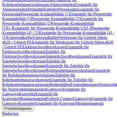
Rohrbearbeitungswerkzeuge
Abpressstopfen
Ersatzteile für
Abpressstopfen
Prüfmittel
Zubehör
Pressgeräte
Ersatzteile für
Pressgeräte
Pressgeräte Kompatibilität [1]
Ersatzteile für Pressgeräte
Kompatibilität [1]
Pressgeräte Kompatibilität [2]
Ersatzteile für
Pressgeräte Kompatibilität [2]
Pressgeräte Kompatibilität
[2XL]
Ersatzteile für Pressgeräte Kompatibilität [2XL]
Pressgeräte
Kompatibilität [4] / [2]
Ersatzteile für Pressgeräte Kompatibilität [4] /
[2]
Universalkoffer
Universalkoffer
Werkzeuge für Geberit Silent-
db20 / Geberit PE
Ersatzteile für Werkzeuge für Geberit Silent-db20
/ Geberit PE
Elektroschweißwerkzeuge
Ersatzteile für
Elektroschweißwerkzeuge
Zubehör für
Elektroschweißwerkzeuge
Spiegelschweißwerkzeuge
Ersatzteile für
Spiegelschweißwerkzeuge
Zubehör für
Spiegelschweißwerkzeuge
Ersatzteile für Zubehör für
Spiegelschweißwerkzeuge
Rohrbearbeitungswerkzeuge
Ersatzteile
für Rohrbearbeitungswerkzeuge
Zubehör für
Rohrbearbeitungswerkzeuge
Ersatzteile für Zubehör für
Rohrbearbeitungswerkzeuge
Bedienhilfen
Fernbedienungen
Netzwerk
für Netzwerkkomponenten
Gateways
Ersatzteile für
Gateways
Konverter
Ersatzteile für
Konverter
Montagematerial
Geberit Connect
Gateways
Ersatzteile für
Gateways
Konverter
Ersatzteile für Konverter
Montagematerial
Produktkategorien
Badserien