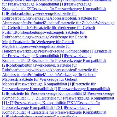
für Presswerkzeuge Kompatibilität [1]
Presswerkzeuge
Kompatibilität [2]
Ersatzteile für Presswerkzeuge Kompatibilität
[2]
Rohrbearbeitungswerkzeuge
Ersatzteile für
Rohrbearbeitungswerkzeuge
Abpressstopfen
Ersatzteile für
Abpressstopfen
Prüfmittel
Zubehör
Ersatzteile für Zubehör
Werkzeuge
für Geberit PushFit
Ersatzteile für Werkzeuge für Geberit
PushFit
Rohrbearbeitungswerkzeuge
Ersatzteile für
Rohrbearbeitungswerkzeuge
Werkzeuge für Geberit
Mepla
Ersatzteile für Werkzeuge für Geberit
Mepla
Handpresswerkzeuge
Ersatzteile für
Handpresswerkzeuge
Presswerkzeuge Kompatibilität [1]
Ersatzteile
für Presswerkzeuge Kompatibilität [1]
Presswerkzeuge
Kompatibilität [2]
Ersatzteile für Presswerkzeuge Kompatibilität
[2]
Rohrbearbeitungswerkzeuge
Ersatzteile für
Rohrbearbeitungswerkzeuge
Abpressstopfen
Ersatzteile für
Abpressstopfen
Prüfmittel
Zubehör
Werkzeuge für Geberit
Mapress
Ersatzteile für Werkzeuge für Geberit
Mapress
Presswerkzeuge Kompatibilität [1]
Ersatzteile für
Presswerkzeuge Kompatibilität [1]
Presswerkzeuge Kompatibilität
[2]
Ersatzteile für Presswerkzeuge Kompatibilität [2]
Presswerkzeuge
Kompatibilität [1] / [2]
Ersatzteile für Presswerkzeuge Kompatibilität
[1] / [2]
Presswerkzeuge Kompatibilität [2XL]
Ersatzteile für
Presswerkzeuge Kompatibilität [2XL]
Presswerkzeuge
Kompatibilität [4]
Ersatzteile für Presswerkzeuge Kompatibilität
[4]
Rohrbearbeitungswerkzeuge
Ersatzteile für