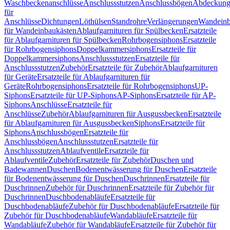
Waschbeckenanschlüsse
Anschlussstutzen
Anschlussbögen
Abdeckung
für
Anschlüsse
Dichtungen
Löthülsen
Standrohre
Verlängerungen
Wandeinb
für Wandeinbaukästen
Ablaufgarnituren für Spülbecken
Ersatzteile
für Ablaufgarnituren für Spülbecken
Rohrbogensiphons
Ersatzteile
für Rohrbogensiphons
Doppelkammersiphons
Ersatzteile für
Doppelkammersiphons
Anschlussstutzen
Ersatzteile für
Anschlussstutzen
Zubehör
Ersatzteile für Zubehör
Ablaufgarnituren
für Geräte
Ersatzteile für Ablaufgarnituren für
Geräte
Rohrbogensiphons
Ersatzteile für Rohrbogensiphons
UP-
Siphons
Ersatzteile für UP-Siphons
AP-Siphons
Ersatzteile für AP-
Siphons
Anschlüsse
Ersatzteile für
Anschlüsse
Zubehör
Ablaufgarnituren für Ausgussbecken
Ersatzteile
für Ablaufgarnituren für Ausgussbecken
Siphons
Ersatzteile für
Siphons
Anschlussbögen
Ersatzteile für
Anschlussbögen
Anschlussstutzen
Ersatzteile für
Anschlussstutzen
Ablaufventile
Ersatzteile für
Ablaufventile
Zubehör
Ersatzteile für Zubehör
Duschen und
Badewannen
Duschen
Bodenentwässerung für Duschen
Ersatzteile
für Bodenentwässerung für Duschen
Duschrinnen
Ersatzteile für
Duschrinnen
Zubehör für Duschrinnen
Ersatzteile für Zubehör für
Duschrinnen
Duschbodenabläufe
Ersatzteile für
Duschbodenabläufe
Zubehör für Duschbodenabläufe
Ersatzteile für
Zubehör für Duschbodenabläufe
Wandabläufe
Ersatzteile für
Wandabläufe
Zubehör für Wandabläufe
Ersatzteile für Zubehör für