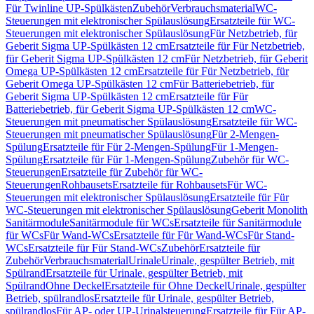
Für Twinline UP-Spülkästen
Zubehör
Verbrauchsmaterial
WC-
Steuerungen mit elektronischer Spülauslösung
Ersatzteile für WC-
Steuerungen mit elektronischer Spülauslösung
Für Netzbetrieb, für
Geberit Sigma UP-Spülkästen 12 cm
Ersatzteile für Für Netzbetrieb,
für Geberit Sigma UP-Spülkästen 12 cm
Für Netzbetrieb, für Geberit
Omega UP-Spülkästen 12 cm
Ersatzteile für Für Netzbetrieb, für
Geberit Omega UP-Spülkästen 12 cm
Für Batteriebetrieb, für
Geberit Sigma UP-Spülkästen 12 cm
Ersatzteile für Für
Batteriebetrieb, für Geberit Sigma UP-Spülkästen 12 cm
WC-
Steuerungen mit pneumatischer Spülauslösung
Ersatzteile für WC-
Steuerungen mit pneumatischer Spülauslösung
Für 2-Mengen-
Spülung
Ersatzteile für Für 2-Mengen-Spülung
Für 1-Mengen-
Spülung
Ersatzteile für Für 1-Mengen-Spülung
Zubehör für WC-
Steuerungen
Ersatzteile für Zubehör für WC-
Steuerungen
Rohbausets
Ersatzteile für Rohbausets
Für WC-
Steuerungen mit elektronischer Spülauslösung
Ersatzteile für Für
WC-Steuerungen mit elektronischer Spülauslösung
Geberit Monolith
Sanitärmodule
Sanitärmodule für WCs
Ersatzteile für Sanitärmodule
für WCs
Für Wand-WCs
Ersatzteile für Für Wand-WCs
Für Stand-
WCs
Ersatzteile für Für Stand-WCs
Zubehör
Ersatzteile für
Zubehör
Verbrauchsmaterial
Urinale
Urinale, gespülter Betrieb, mit
Spülrand
Ersatzteile für Urinale, gespülter Betrieb, mit
Spülrand
Ohne Deckel
Ersatzteile für Ohne Deckel
Urinale, gespülter
Betrieb, spülrandlos
Ersatzteile für Urinale, gespülter Betrieb,
spülrandlos
Für AP- oder UP-Urinalsteuerung
Ersatzteile für Für AP-