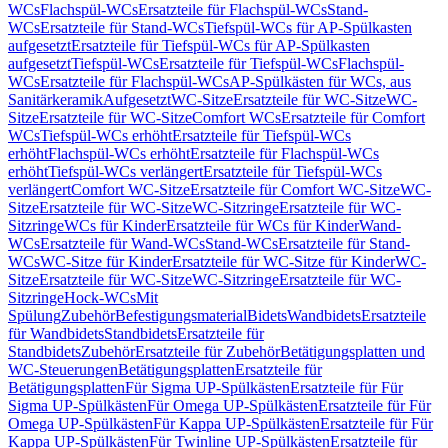
WCs
Flachspül-WCs
Ersatzteile für Flachspül-WCs
Stand-
WCs
Ersatzteile für Stand-WCs
Tiefspül-WCs für AP-Spülkasten
aufgesetzt
Ersatzteile für Tiefspül-WCs für AP-Spülkasten
aufgesetzt
Tiefspül-WCs
Ersatzteile für Tiefspül-WCs
Flachspül-
WCs
Ersatzteile für Flachspül-WCs
AP-Spülkästen für WCs, aus
Sanitärkeramik
Aufgesetzt
WC-Sitze
Ersatzteile für WC-Sitze
WC-
Sitze
Ersatzteile für WC-Sitze
Comfort WCs
Ersatzteile für Comfort
WCs
Tiefspül-WCs erhöht
Ersatzteile für Tiefspül-WCs
erhöht
Flachspül-WCs erhöht
Ersatzteile für Flachspül-WCs
erhöht
Tiefspül-WCs verlängert
Ersatzteile für Tiefspül-WCs
verlängert
Comfort WC-Sitze
Ersatzteile für Comfort WC-Sitze
WC-
Sitze
Ersatzteile für WC-Sitze
WC-Sitzringe
Ersatzteile für WC-
Sitzringe
WCs für Kinder
Ersatzteile für WCs für Kinder
Wand-
WCs
Ersatzteile für Wand-WCs
Stand-WCs
Ersatzteile für Stand-
WCs
WC-Sitze für Kinder
Ersatzteile für WC-Sitze für Kinder
WC-
Sitze
Ersatzteile für WC-Sitze
WC-Sitzringe
Ersatzteile für WC-
Sitzringe
Hock-WCs
Mit
Spülung
Zubehör
Befestigungsmaterial
Bidets
Wandbidets
Ersatzteile
für Wandbidets
Standbidets
Ersatzteile für
Standbidets
Zubehör
Ersatzteile für Zubehör
Betätigungsplatten und
WC-Steuerungen
Betätigungsplatten
Ersatzteile für
Betätigungsplatten
Für Sigma UP-Spülkästen
Ersatzteile für Für
Sigma UP-Spülkästen
Für Omega UP-Spülkästen
Ersatzteile für Für
Omega UP-Spülkästen
Für Kappa UP-Spülkästen
Ersatzteile für Für
Kappa UP-Spülkästen
Für Twinline UP-Spülkästen
Ersatzteile für