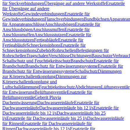
für Steckverbindungen
Übergänge auf andere Werkstoffe
Ersatzteile
für Übergänge auf andere
Werkstoffe
Gewindeverbindungen
Ersatzteile für
Gewindeverbindungen
Flanschverbindungen
Bundbüchsen
Apparatean
für Apparateanschlüsse
Anschlussbögen
Ersatzteile für
Anschlussbögen
Anschlussmuffen
Ersatzteile für
Anschlussmuffen
Anschlussstutzen
Ersatzteile für
Anschlussstutzen
Fertigabläufe
Ersatzteile für
Fertigabläufe
Schneckensiphons
Ersatzteile für
Schneckensiphons
Zubehör
Rohrschellen
Befestigungen für
Rohrschellen
Tragschalen
Verschlüsse
Dichtungen
Bauschutze
Verbrauc
Schallschutz und Feuchtigkeitsschutz
Brandschutz
Ersatzteile für
Brandschutz
Brandschutz für Entwässerungssysteme
Ersatzteile für
Brandschutz für Entwässerungssysteme
Schallschutz
Dämmungen
zur Körperschallentkopplung
Dämmungen zur
Körperschallentkopplung und
Luftschalldämmung
Feuchtigkeitsschutz
Abdichtungen
Lüftungsventile
für Entwässerung
Belüftungsventile
Ersatzteile für
Belüftungsventile
Geberit Pluvia
Dachentwässerung
Dachwassereinläufe
Ersatzteile für
Dachwassereinläufe
Dachwassereinläufe bis 12 l/s
Ersatzteile für
Dachwassereinläufe bis 12 l/s
Dachwassereinläufe bis 25
l/s
Ersatzteile für Dachwassereinläufe bis 25 l/s
Dachwassereinläufe
für Rinnen
Ersatzteile für Dachwassereinläufe für
Rinnen
Dachwassereinläufe bis 12 l/s
Ersatzteile für