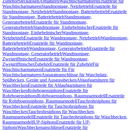
Zubehör
Steckdosen
Armaturen
Waschtischarmaturen
Ersatzteile für
Waschtischarmaturen
Standmontage, Netzbetrieb
Ersatzteile für
Standmontage, Netzbetrieb
Standmontage, Batteriebetrieb
Ersatzteile
für Standmontage, Batteriebetrieb
Standmontage,
Generatorbetrieb
Ersatzteile für Standmontage,
Generatorbetrieb
Standmontage, Einhebelmischer
Ersatzteile für
Standmontage, Einhebelmischer
Wandmontage,
Netzbetrieb
Ersatzteile für Wandmontage, Netzbetrieb
Wandmontage,
Batteriebetrieb
Ersatzteile für Wandmontage,
Batteriebetrieb
Wandmontage, Generatorbetrieb
Ersatzteile für
Wandmontage, Generatorbetrieb
Wandmontage,
Zweigriffmischer
Ersatzteile für Wandmontage,
Zweigriffmischer
Zubehör
Ersatzteile für Zubehör
Für
Waschtischarmaturen
Ersatzteile für Für
Waschtischarmaturen
Apparateanschlüsse für Waschplatz,
Spülbecken, Geräte und Ausgussbecken
Ablaufgarnituren für
Waschbecken
Ersatzteile für Ablaufgarnituren für
Waschbecken
Rohrbogensiphons
Ersatzteile für
Rohrbogensiphons
Rohrbogensiphons, Raumsparmodell
Ersatzteile
für Rohrbogensiphons, Raumsparmodell
Tauchrohrsiphons für
Waschbecken
Ersatzteile für Tauchrohrsiphons für
Waschbecken
Tauchrohrsiphons für Waschbecken,
Raumsparmodell
Ersatzteile für Tauchrohrsiphons für Waschbecken,
Raumsparmodell
UP-Siphons
Ersatzteile für UP-
Siphons
Waschbeckenanschlüsse
Ersatzteile für