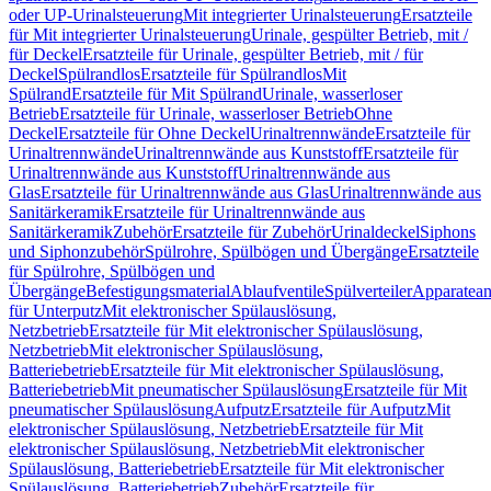
oder UP-Urinalsteuerung
Mit integrierter Urinalsteuerung
Ersatzteile
für Mit integrierter Urinalsteuerung
Urinale, gespülter Betrieb, mit /
für Deckel
Ersatzteile für Urinale, gespülter Betrieb, mit / für
Deckel
Spülrandlos
Ersatzteile für Spülrandlos
Mit
Spülrand
Ersatzteile für Mit Spülrand
Urinale, wasserloser
Betrieb
Ersatzteile für Urinale, wasserloser Betrieb
Ohne
Deckel
Ersatzteile für Ohne Deckel
Urinaltrennwände
Ersatzteile für
Urinaltrennwände
Urinaltrennwände aus Kunststoff
Ersatzteile für
Urinaltrennwände aus Kunststoff
Urinaltrennwände aus
Glas
Ersatzteile für Urinaltrennwände aus Glas
Urinaltrennwände aus
Sanitärkeramik
Ersatzteile für Urinaltrennwände aus
Sanitärkeramik
Zubehör
Ersatzteile für Zubehör
Urinaldeckel
Siphons
und Siphonzubehör
Spülrohre, Spülbögen und Übergänge
Ersatzteile
für Spülrohre, Spülbögen und
Übergänge
Befestigungsmaterial
Ablaufventile
Spülverteiler
Apparatean
für Unterputz
Mit elektronischer Spülauslösung,
Netzbetrieb
Ersatzteile für Mit elektronischer Spülauslösung,
Netzbetrieb
Mit elektronischer Spülauslösung,
Batteriebetrieb
Ersatzteile für Mit elektronischer Spülauslösung,
Batteriebetrieb
Mit pneumatischer Spülauslösung
Ersatzteile für Mit
pneumatischer Spülauslösung
Aufputz
Ersatzteile für Aufputz
Mit
elektronischer Spülauslösung, Netzbetrieb
Ersatzteile für Mit
elektronischer Spülauslösung, Netzbetrieb
Mit elektronischer
Spülauslösung, Batteriebetrieb
Ersatzteile für Mit elektronischer
Spülauslösung, Batteriebetrieb
Zubehör
Ersatzteile für