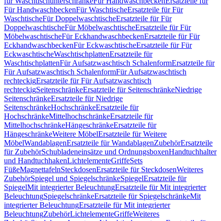
für Waschtischunterschränke
Für Handwaschbecken
Ersatzteile für
Für Handwaschbecken
Für Waschtische
Ersatzteile für Für
Waschtische
Für Doppelwaschtische
Ersatzteile für Für
Doppelwaschtische
Für Möbelwaschtische
Ersatzteile für Für
Möbelwaschtische
Für Eckhandwaschbecken
Ersatzteile für Für
Eckhandwaschbecken
Für Eckwaschtische
Ersatzteile für Für
Eckwaschtische
Waschtischplatten
Ersatzteile für
Waschtischplatten
Für Aufsatzwaschtisch Schalenform
Ersatzteile für
Für Aufsatzwaschtisch Schalenform
Für Aufsatzwaschtisch
rechteckig
Ersatzteile für Für Aufsatzwaschtisch
rechteckig
Seitenschränke
Ersatzteile für Seitenschränke
Niedrige
Seitenschränke
Ersatzteile für Niedrige
Seitenschränke
Hochschränke
Ersatzteile für
Hochschränke
Mittelhochschränke
Ersatzteile für
Mittelhochschränke
Hängeschränke
Ersatzteile für
Hängeschränke
Weitere Möbel
Ersatzteile für Weitere
Möbel
Wandablagen
Ersatzteile für Wandablagen
Zubehör
Ersatzteile
für Zubehör
Schubladeneinsätze und Ordnungsboxen
Handtuchhalter
und Handtuchhaken
Lichtelemente
Griffe
Sets
Füße
Magnettafeln
Steckdosen
Ersatzteile für Steckdosen
Weiteres
Zubehör
Spiegel und Spiegelschränke
Spiegel
Ersatzteile für
Spiegel
Mit integrierter Beleuchtung
Ersatzteile für Mit integrierter
Beleuchtung
Spiegelschränke
Ersatzteile für Spiegelschränke
Mit
integrierter Beleuchtung
Ersatzteile für Mit integrierter
Beleuchtung
Zubehör
Lichtelemente
Griffe
Weiteres