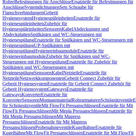
Rohre
Befestigungen für Anschlüsse
Ersatzteile für Befestigungen für
Anschlüsse
Systemdichtungen
Sets Schraube für
Flanschverbindungen
Geberit
Hygienesystem
Hygienespüleinheiten
Ersatzteile für
Hygienespüleinheiten
Zubehör für
Hygienespüleinheiten
Sensoren
Kabel
Abdeckungen und
Abdeckplatten
Spülkästen und WC-Steuerungen mit
Hygienespülung
Ersatzteile für Spülkästen und WC-Steuerungen mit
Hygienespülung
UP-Spülkästen mit
Hygienespülung
Hygieneeinbaumodule
Ersatzteile für
Hygieneeinbaumodule
Zubehör für Spülkästen und WC-
Steuerungen mit Hygienespülung
Ersatzteile für Zubehör für
Spülkästen und WC-Steuerungen mit
Hygienespülung
Sensoren
Kabel
Netzteile
Ersatzteile für
Netzteile
Netzwerkkomponenten
Geberit Connect Zubehör für
Geberit Hygienesystem
Ersatzteile für Geberit Connect Zubehör für
Geberit Hygienesystem
Gateways
Ersatzteile für
Gateways
Konverter
Ersatzteile für
Konverter
Sensoren
Montagematerial
Rohrarmaturen
Schrägsitzventile
E
für Schrägsitzventile
Mit FlowFit Pressanschlüssen
Ersatzteile für Mit
FlowFit Pressanschlüssen
Mit Mepla Pressanschlüssen
Ersatzteile für
Mit Mepla Pressanschlüssen
Mit Mapress
Pressanschlüssen
Ersatzteile für Mit Mapress
Pressanschlüssen
Probenahmeventile
Kugelhähne
Ersatzteile für
Kugelhähne
Mit FlowFit Pressanschlüssen
Ersatzteile für Mit FlowFit