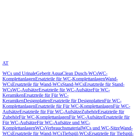
AT
WCs und Urinale
Geberit AquaClean Dusch-WCs
WC-
Komplettanlagen
Ersatzteile für WC-Komplettanlagen
Wand-
WCs
Ersatzteile für Wand-WCs
Stand-WCs
Ersatzteile für Stand-
WCs
WC-Aufsätze
Ersatzteile für WC-Aufsätze
Für WC-
Keramiken
Ersatzteile für Für WC-
Keramiken
Designplatten
Ersatzteile für Designplatten
Für WC-
Komplettanlagen
Ersatzteile für Für WC-Komplettanlagen
Für WC-
Aufsätze
Ersatzteile für Für WC-Aufsätze
Zubehör
Ersatzteile für
Zubehör
Für WC-Komplettanlagen
Für WC-Aufsätze
Ersatzteile für
Für WC-Aufsätze
Für WC-Aufsätze und WC-
Komplettanlagen
WCs
Verbrauchsmaterial
WCs und WC-Sitze
Wand-
WCs
Ersatzteile für Wand-WCs
Tiefspül-WCs
Ersatzteile für Tiefspül-