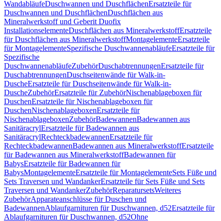
Wandabläufe
Duschwannen und Duschflächen
Ersatzteile für
Duschwannen und Duschflächen
Duschflächen aus
Mineralwerkstoff und Geberit Duofix
Installationselemente
Duschflächen aus Mineralwerkstoff
Ersatzteile
für Duschflächen aus Mineralwerkstoff
Montagelemente
Ersatzteile
für Montagelemente
Spezifische Duschwannenabläufe
Ersatzteile für
Spezifische
Duschwannenabläufe
Zubehör
Duschabtrennungen
Ersatzteile für
Duschabtrennungen
Duschseitenwände für Walk-in-
Dusche
Ersatzteile für Duschseitenwände für Walk-in-
Dusche
Zubehör
Ersatzteile für Zubehör
Nischenablageboxen für
Duschen
Ersatzteile für Nischenablageboxen für
Duschen
Nischenablageboxen
Ersatzteile für
Nischenablageboxen
Zubehör
Badewannen
Badewannen aus
Sanitäracryl
Ersatzteile für Badewannen aus
Sanitäracryl
Rechteckbadewannen
Ersatzteile für
Rechteckbadewannen
Badewannen aus Mineralwerkstoff
Ersatzteile
für Badewannen aus Mineralwerkstoff
Badewannen für
Babys
Ersatzteile für Badewannen für
Babys
Montagelemente
Ersatzteile für Montagelemente
Sets Füße und
Sets Traversen und Wandanker
Ersatzteile für Sets Füße und Sets
Traversen und Wandanker
Zubehör
Reparatursets
Weiteres
Zubehör
Apparateanschlüsse für Duschen und
Badewannen
Ablaufgarnituren für Duschwannen, d52
Ersatzteile für
Ablaufgarnituren für Duschwannen, d52
Ohne