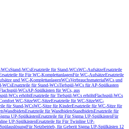
nd-WCs
Stand-WCs
Ersatzteile für Stand-WCs
WC-Aufsätze
Ersatzteile
Ersatzteile für Für WC-Komplettanlagen
Für WC-Aufsätze
Ersatzteile
fsätze und WC-Komplettanlagen
WCs
Verbrauchsmaterial
WCs und
d-WCs
Ersatzteile für Stand-WCs
Tiefspül-WCs für AP-Spülkasten
r Flachspül-WCs
AP-Spülkästen für WCs, aus
fspül-WCs erhöht
Ersatzteile für Tiefspül-WCs erhöht
Flachspül-WCs
r Comfort WC-Sitze
WC-Sitze
Ersatzteile für WC-Sitze
WC-
eile für Stand-WCs
WC-Sitze für Kinder
Ersatzteile für WC-Sitze für
ts
Wandbidets
Ersatzteile für Wandbidets
Standbidets
Ersatzteile für
Sigma UP-Spülkästen
Ersatzteile für Für Sigma UP-Spülkästen
Für
line UP-Spülkästen
Ersatzteile für Für Twinline UP-
 Spülauslösung
Für Netzbetrieb, für Geberit Sigma UP-Spülkästen 12