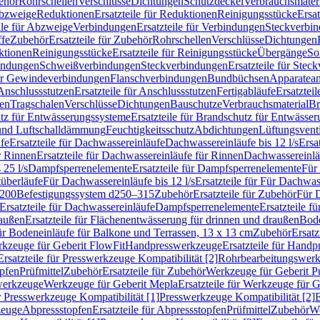
ehör
Rohrschellen
Verschlüsse
Dichtungen
Schutzdeckel
Verbrauchsmater
Abzweige
Reduktionen
Ersatzteile für Reduktionen
Reinigungsstücke
Ersat
ile für Abzweige
Verbindungen
Ersatzteile für Verbindungen
Steckverbi
ffe
Zubehör
Ersatzteile für Zubehör
Rohrschellen
Verschlüsse
Dichtungen
ktionen
Reinigungsstücke
Ersatzteile für Reinigungsstücke
Übergänge
So
bindungen
Schweißverbindungen
Steckverbindungen
Ersatzteile für Ste
für Gewindeverbindungen
Flanschverbindungen
Bundbüchsen
Apparatean
Anschlussstutzen
Ersatzteile für Anschlussstutzen
Fertigabläufe
Ersatzteil
len
Tragschalen
Verschlüsse
Dichtungen
Bauschutze
Verbrauchsmaterial
Br
tz für Entwässerungssysteme
Ersatzteile für Brandschutz für Entwässe
und Luftschalldämmung
Feuchtigkeitsschutz
Abdichtungen
Lüftungsvent
fe
Ersatzteile für Dachwassereinläufe
Dachwassereinläufe bis 12 l/s
Ersa
r Rinnen
Ersatzteile für Dachwassereinläufe für Rinnen
Dachwassereinläu
 25 l/s
Dampfsperrenelemente
Ersatzteile für Dampfsperrenelemente
Für 
tüberläufe
Für Dachwassereinläufe bis 12 l/s
Ersatzteile für Für Dachwass
–200
Befestigungssystem d250–315
Zubehör
Ersatzteile für Zubehör
Für 
Ersatzteile für Dachwassereinläufe
Dampfsperrenelemente
Ersatzteile 
raußen
Ersatzteile für Flächenentwässerung für drinnen und draußen
Bode
für Bodeneinläufe für Balkone und Terrassen, 13 x 13 cm
Zubehör
Ersatz
erkzeuge für Geberit FlowFit
Handpresswerkzeuge
Ersatzteile für Hand
Ersatzteile für Presswerkzeuge Kompatibilität [2]
Rohrbearbeitungswer
opfen
Prüfmittel
Zubehör
Ersatzteile für Zubehör
Werkzeuge für Geberit P
swerkzeuge
Werkzeuge für Geberit Mepla
Ersatzteile für Werkzeuge für 
ür Presswerkzeuge Kompatibilität [1]
Presswerkzeuge Kompatibilität [2]
E
zeuge
Abpressstopfen
Ersatzteile für Abpressstopfen
Prüfmittel
Zubehör
We