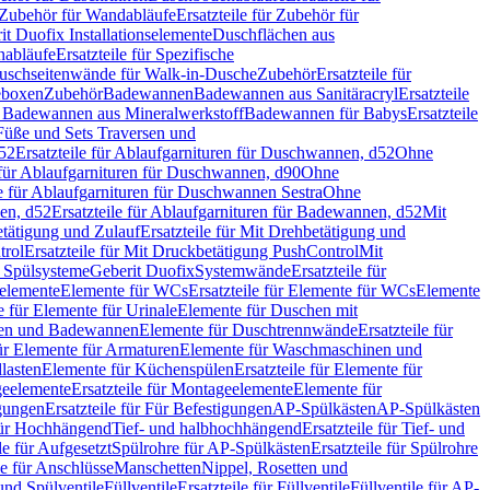
Zubehör für Wandabläufe
Ersatzteile für Zubehör für
t Duofix Installationselemente
Duschflächen aus
nabläufe
Ersatzteile für Spezifische
 Duschseitenwände für Walk-in-Dusche
Zubehör
Ersatzteile für
geboxen
Zubehör
Badewannen
Badewannen aus Sanitäracryl
Ersatzteile
ür Badewannen aus Mineralwerkstoff
Badewannen für Babys
Ersatzteile
s Füße und Sets Traversen und
d52
Ersatzteile für Ablaufgarnituren für Duschwannen, d52
Ohne
e für Ablaufgarnituren für Duschwannen, d90
Ohne
le für Ablaufgarnituren für Duschwannen Sestra
Ohne
en, d52
Ersatzteile für Ablaufgarnituren für Badewannen, d52
Mit
tätigung und Zulauf
Ersatzteile für Mit Drehbetätigung und
trol
Ersatzteile für Mit Druckbetätigung PushControl
Mit
d Spülsysteme
Geberit Duofix
Systemwände
Ersatzteile für
eelemente
Elemente für WCs
Ersatzteile für Elemente für WCs
Elemente
le für Elemente für Urinale
Elemente für Duschen mit
chen und Badewannen
Elemente für Duschtrennwände
Ersatzteile für
für Elemente für Armaturen
Elemente für Waschmaschinen und
llasten
Elemente für Küchenspülen
Ersatzteile für Elemente für
eelemente
Ersatzteile für Montageelemente
Elemente für
gungen
Ersatzteile für Für Befestigungen
AP-Spülkästen
AP-Spülkästen
 für Hochhängend
Tief- und halbhochhängend
Ersatzteile für Tief- und
le für Aufgesetzt
Spülrohre für AP-Spülkästen
Ersatzteile für Spülrohre
le für Anschlüsse
Manschetten
Nippel, Rosetten und
und Spülventile
Füllventile
Ersatzteile für Füllventile
Füllventile für AP-