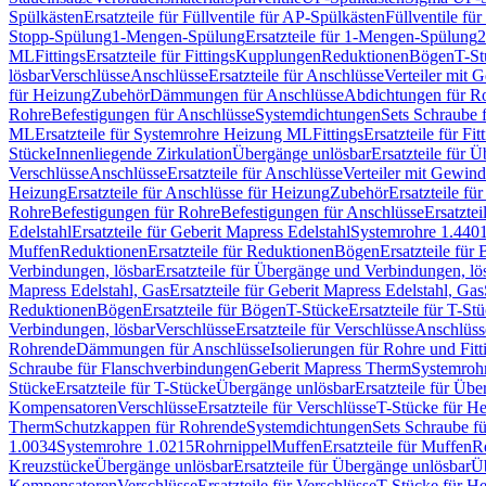
Spülkästen
Ersatzteile für Füllventile für AP-Spülkästen
Füllventile fü
Stopp-Spülung
1-Mengen-Spülung
Ersatzteile für 1-Mengen-Spülung
2
ML
Fittings
Ersatzteile für Fittings
Kupplungen
Reduktionen
Bögen
T-St
lösbar
Verschlüsse
Anschlüsse
Ersatzteile für Anschlüsse
Verteiler mit 
für Heizung
Zubehör
Dämmungen für Anschlüsse
Abdichtungen für Ro
Rohre
Befestigungen für Anschlüsse
Systemdichtungen
Sets Schraube 
ML
Ersatzteile für Systemrohre Heizung ML
Fittings
Ersatzteile für Fit
Stücke
Innenliegende Zirkulation
Übergänge unlösbar
Ersatzteile für 
Verschlüsse
Anschlüsse
Ersatzteile für Anschlüsse
Verteiler mit Gewin
Heizung
Ersatzteile für Anschlüsse für Heizung
Zubehör
Ersatzteile fü
Rohre
Befestigungen für Rohre
Befestigungen für Anschlüsse
Ersatzte
Edelstahl
Ersatzteile für Geberit Mapress Edelstahl
Systemrohre 1.440
Muffen
Reduktionen
Ersatzteile für Reduktionen
Bögen
Ersatzteile für
Verbindungen, lösbar
Ersatzteile für Übergänge und Verbindungen, lö
Mapress Edelstahl, Gas
Ersatzteile für Geberit Mapress Edelstahl, Gas
Reduktionen
Bögen
Ersatzteile für Bögen
T-Stücke
Ersatzteile für T-St
Verbindungen, lösbar
Verschlüsse
Ersatzteile für Verschlüsse
Anschlüss
Rohrende
Dämmungen für Anschlüsse
Isolierungen für Rohre und Fitt
Schraube für Flanschverbindungen
Geberit Mapress Therm
Systemroh
Stücke
Ersatzteile für T-Stücke
Übergänge unlösbar
Ersatzteile für Üb
Kompensatoren
Verschlüsse
Ersatzteile für Verschlüsse
T-Stücke für H
Therm
Schutzkappen für Rohrende
Systemdichtungen
Sets Schraube f
1.0034
Systemrohre 1.0215
Rohrnippel
Muffen
Ersatzteile für Muffen
R
Kreuzstücke
Übergänge unlösbar
Ersatzteile für Übergänge unlösbar
Üb
Kompensatoren
Verschlüsse
Ersatzteile für Verschlüsse
T-Stücke für H