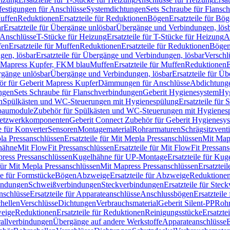
festigungen für Anschlüsse
Systemdichtungen
Sets Schraube für Flansc
Muffen
Reduktionen
Ersatzteile für Reduktionen
Bögen
Ersatzteile für Bö
r
Ersatzteile für Übergänge unlösbar
Übergänge und Verbindungen, lös
r Anschlüsse
T-Stücke für Heizung
Ersatzteile für T-Stücke für Heizung
A
fen
Ersatzteile für Muffen
Reduktionen
Ersatzteile für Reduktionen
Böge
gen, lösbar
Ersatzteile für Übergänge und Verbindungen, lösbar
Verschl
it Mapress Kupfer, FKM blau
Muffen
Ersatzteile für Muffen
Reduktionen
E
ergänge unlösbar
Übergänge und Verbindungen, lösbar
Ersatzteile für Ü
hör für Geberit Mapress Kupfer
Dämmungen für Anschlüsse
Abdichtunge
ngen
Sets Schraube für Flanschverbindungen
Geberit Hygienesystem
Hyg
n
Spülkästen und WC-Steuerungen mit Hygienespülung
Ersatzteile fü
nbaumodule
Zubehör für Spülkästen und WC-Steuerungen mit Hygienes
etzwerkkomponenten
Geberit Connect Zubehör für Geberit Hygienesy
e für Konverter
Sensoren
Montagematerial
Rohrarmaturen
Schrägsitzventi
la Pressanschlüssen
Ersatzteile für Mit Mepla Pressanschlüssen
Mit Map
lhähne
Mit FlowFit Pressanschlüssen
Ersatzteile für Mit FlowFit Pressan
press Pressanschlüssen
Kugelhähne für UP-Montage
Ersatzteile für Ku
 für Mit Mepla Pressanschlüssen
Mit Mapress Pressanschlüssen
Ersatztei
le für Formstücke
Bögen
Abzweige
Ersatzteile für Abzweige
Reduktione
bindungen
Schweißverbindungen
Steckverbindungen
Ersatzteile für Ste
nschlüsse
Ersatzteile für Apparateanschlüsse
Anschlussbögen
Ersatzteil
hellen
Verschlüsse
Dichtungen
Verbrauchsmaterial
Geberit Silent-PP
Roh
weige
Reduktionen
Ersatzteile für Reduktionen
Reinigungsstücke
Ersatzte
allverbindungen
Übergänge auf andere Werkstoffe
Apparateanschlüsse
E