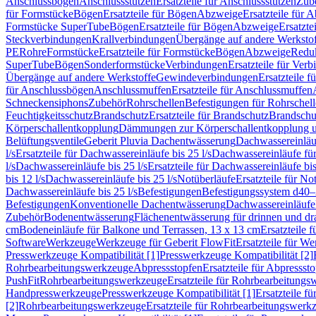
Anschlussbögen
Anschlussstutzen
Ersatzteile für Anschlussstutzen
Zub
für Formstücke
Bögen
Ersatzteile für Bögen
Abzweige
Ersatzteile für 
Formstücke SuperTube
Bögen
Ersatzteile für Bögen
Abzweige
Ersatzte
Steckverbindungen
Krallverbindungen
Übergänge auf andere Werksto
PE
Rohre
Formstücke
Ersatzteile für Formstücke
Bögen
Abzweige
Redu
SuperTube
Bögen
Sonderformstücke
Verbindungen
Ersatzteile für Ver
Übergänge auf andere Werkstoffe
Gewindeverbindungen
Ersatzteile 
für Anschlussbögen
Anschlussmuffen
Ersatzteile für Anschlussmuffen
Schneckensiphons
Zubehör
Rohrschellen
Befestigungen für Rohrschel
Feuchtigkeitsschutz
Brandschutz
Ersatzteile für Brandschutz
Brandschu
Körperschallentkopplung
Dämmungen zur Körperschallentkopplung 
Belüftungsventile
Geberit Pluvia Dachentwässerung
Dachwassereinläu
l/s
Ersatzteile für Dachwassereinläufe bis 25 l/s
Dachwassereinläufe fü
l/s
Dachwassereinläufe bis 25 l/s
Ersatzteile für Dachwassereinläufe bis
bis 12 l/s
Dachwassereinläufe bis 25 l/s
Notüberläufe
Ersatzteile für No
Dachwassereinläufe bis 25 l/s
Befestigungen
Befestigungssystem d40
Befestigungen
Konventionelle Dachentwässerung
Dachwassereinläufe
Zubehör
Bodenentwässerung
Flächenentwässerung für drinnen und d
cm
Bodeneinläufe für Balkone und Terrassen, 13 x 13 cm
Ersatzteile 
Software
Werkzeuge
Werkzeuge für Geberit FlowFit
Ersatzteile für W
Presswerkzeuge Kompatibilität [1]
Presswerkzeuge Kompatibilität [2]
Rohrbearbeitungswerkzeuge
Abpressstopfen
Ersatzteile für Abpressst
PushFit
Rohrbearbeitungswerkzeuge
Ersatzteile für Rohrbearbeitung
Handpresswerkzeuge
Presswerkzeuge Kompatibilität [1]
Ersatzteile f
[2]
Rohrbearbeitungswerkzeuge
Ersatzteile für Rohrbearbeitungswerk