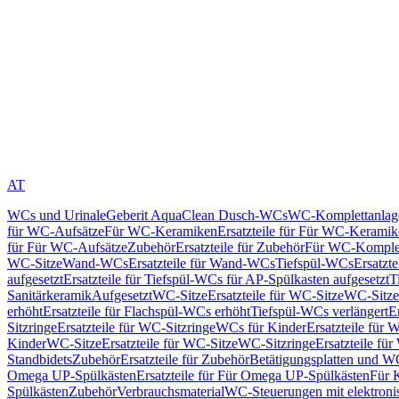
AT
WCs und Urinale
Geberit AquaClean Dusch-WCs
WC-Komplettanlag
für WC-Aufsätze
Für WC-Keramiken
Ersatzteile für Für WC-Kerami
für Für WC-Aufsätze
Zubehör
Ersatzteile für Zubehör
Für WC-Komplet
WC-Sitze
Wand-WCs
Ersatzteile für Wand-WCs
Tiefspül-WCs
Ersatzt
aufgesetzt
Ersatzteile für Tiefspül-WCs für AP-Spülkasten aufgesetzt
T
Sanitärkeramik
Aufgesetzt
WC-Sitze
Ersatzteile für WC-Sitze
WC-Sitze
erhöht
Ersatzteile für Flachspül-WCs erhöht
Tiefspül-WCs verlängert
E
Sitzringe
Ersatzteile für WC-Sitzringe
WCs für Kinder
Ersatzteile für 
Kinder
WC-Sitze
Ersatzteile für WC-Sitze
WC-Sitzringe
Ersatzteile fü
Standbidets
Zubehör
Ersatzteile für Zubehör
Betätigungsplatten und W
Omega UP-Spülkästen
Ersatzteile für Für Omega UP-Spülkästen
Für 
Spülkästen
Zubehör
Verbrauchsmaterial
WC-Steuerungen mit elektroni