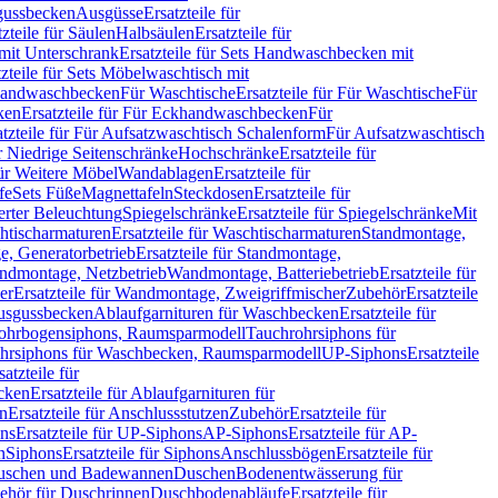
sgussbecken
Ausgüsse
Ersatzteile für
tzteile für Säulen
Halbsäulen
Ersatzteile für
mit Unterschrank
Ersatzteile für Sets Handwaschbecken mit
tzteile für Sets Möbelwaschtisch mit
 Handwaschbecken
Für Waschtische
Ersatzteile für Für Waschtische
Für
ken
Ersatzteile für Für Eckhandwaschbecken
Für
atzteile für Für Aufsatzwaschtisch Schalenform
Für Aufsatzwaschtisch
ür Niedrige Seitenschränke
Hochschränke
Ersatzteile für
für Weitere Möbel
Wandablagen
Ersatzteile für
fe
Sets Füße
Magnettafeln
Steckdosen
Ersatzteile für
ierter Beleuchtung
Spiegelschränke
Ersatzteile für Spiegelschränke
Mit
htischarmaturen
Ersatzteile für Waschtischarmaturen
Standmontage,
, Generatorbetrieb
Ersatzteile für Standmontage,
andmontage, Netzbetrieb
Wandmontage, Batteriebetrieb
Ersatzteile für
er
Ersatzteile für Wandmontage, Zweigriffmischer
Zubehör
Ersatzteile
Ausgussbecken
Ablaufgarnituren für Waschbecken
Ersatzteile für
 Rohrbogensiphons, Raumsparmodell
Tauchrohrsiphons für
rohrsiphons für Waschbecken, Raumsparmodell
UP-Siphons
Ersatzteile
satzteile für
ecken
Ersatzteile für Ablaufgarnituren für
en
Ersatzteile für Anschlussstutzen
Zubehör
Ersatzteile für
ns
Ersatzteile für UP-Siphons
AP-Siphons
Ersatzteile für AP-
n
Siphons
Ersatzteile für Siphons
Anschlussbögen
Ersatzteile für
uschen und Badewannen
Duschen
Bodenentwässerung für
behör für Duschrinnen
Duschbodenabläufe
Ersatzteile für