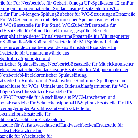
eile für Für Netzbetrieb, für Geberit Omega UP-Spülkästen 12 cm
Für
rungen mit pneumatischer Spülauslösung
Ersatzteile für WC-
ile für Für 1-Mengen-Spülung
Zubehör für WC-Steuerungen
Ersatzteile
ür Für WC-Steuerungen mit elektronischer Spülauslösung
Geberit
nd-WCs
Ersatzteile für Für Stand-WCs
Zubehör
Ersatzteile für
el
Ersatzteile für Ohne Deckel
Urinale, gespülter Betrieb,
uerung
Mit integrierter Urinalsteuerung
Ersatzteile für Mit integrierter
ür Spülrandlos
Mit Spülrand
Ersatzteile für Mit Spülrand
Urinale,
naltrennwände
Urinaltrennwände aus Kunststoff
Ersatzteile für
Ersatzteile für Urinaltrennwände aus
r Spülrohre, Spülbögen und
ronischer Spülauslösung, Netzbetrieb
Ersatzteile für Mit elektronischer
Mit pneumatischer Spülauslösung
Ersatzteile für Mit pneumatischer
 Netzbetrieb
Mit elektronischer Spülauslösung,
atzteile für Rohbau- und Austauschsets
Spülrohre, Spülbögen und
anschlüsse für WCs, Urinale und Bidets
Ablaufgarnituren für WCs
ssbögen
Anschlussstutzen
Ersatzteile für
us PVC
Ersatzteile für Anschlüsse aus PVC
Manschetten und
hons
Ersatzteile für Schneckensiphons
UP-Siphons
Ersatzteile für UP-
enverlängerungen
Anschlussstutzen
Ersatzteile für
ogensiphons
Ersatzteile für
htische
Waschtische
Ersatzteile für
atzteile für Aufsatzwaschtische
Handwaschbecken
Ersatzteile für
htische
Ersatzteile für
atzteile für Waschtische für