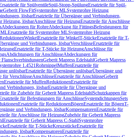
Ersatzteile für Spülventile
Spül-Stopp-Spülung
Ersatzteile für Spül-
me
Geberit FlowFit
Systemrohre ML
Systemrohre Heizung
indungen, lösbar
Ersatzteile für Übergänge und Verbindungen,
r Heizung, lösbar
Anschlüsse für Heizung
Ersatzteile für Anschlüsse
s
Abdeckungen für Rohre
Abdeckung für Fittings
Befestigungen für
e ML
Ersatzteile für Systemrohre ML
Systemrohre Heizung
r Reduktionen
Winkel
Ersatzteile für Winkel
T-Stücke
Ersatzteile für T-
r Übergänge und Verbindungen, lösbar
Verschlüsse
Ersatzteile für
Heizung
Ersatzteile für T-Stücke für Heizung
Anschlüsse für
ngs
Abdichtungen für Anschlüsse
Abdeckungen für
r Flanschverbindungen
Geberit Mapress Edelstahl
Geberit Mapress
 Systemrohre 1.4521
Rohrnippel
Muffen
Ersatzteile für
nge unlösbar
Ersatzteile für Übergänge unlösbar
Übergänge und
le für Verschlüsse
Anschlüsse
Ersatzteile für Anschlüsse
Geberit
en
Ersatzteile für Muffen
Reduktionen
Ersatzteile für
nd Verbindungen, lösbar
Ersatzteile für Übergänge und
zteile für Zubehör für Geberit Mapress Edelstahl
Schutzkappen für
Ersatzteile für Befestigungen für Anschlüsse
Systemdichtungen
Sets
duktionen
Ersatzteile für Reduktionen
Bögen
Ersatzteile für Bögen
T-
bergänge und Verbindungen, lösbar
Kompensatoren
Ersatzteile für
zteile für Anschlüsse für Heizung
Zubehör für Geberit Mapress
hl
Ersatzteile für Geberit Mapress C-Stahl
Systemrohre
ücke
Ersatzteile für T-Stücke
Kreuzstücke
Ersatzteile für
indungen, lösbar
Kompensatoren
Ersatzteile für
zteile für Anschlüsse für Heizung
Zubehör für Geberit Mapress C-