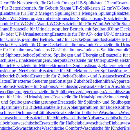
12 cm
Für Netzbetrieb, für Geberit Omega UP-Spülkästen 12 cm
Ersatzt
ür Für Batteriebetrieb, für Geberit Sigma UP-Spülkästen 12 cm
WC-Steue
g
Ersatzteile für Für 2-Mengen-Spülung
Für 1-Mengen-Spülung
Ersatzte
ts
Für WC-Steuerungen mit elektronischer Spülauslösung
Ersatzteile f
ärmodule für WCs
Für Wand-WCs
Ersatzteile für Für Wand-WCs
Für Sta
ülrand
Ersatzteile für Urinale, gespülter Betrieb, mit Spülrand
Ohne Deck
P- oder UP-Urinalsteuerung
Ersatzteile für Für AP- oder UP-Urinalste
 für Urinale, gespülter Betrieb, mit / für Deckel
Spülrandlos
Ersatzteile f
eckel
Ersatzteile für Ohne Deckel
Urinaltrennwände
Ersatzteile für Uri
le für Urinaltrennwände aus Glas
Urinaltrennwände aus Sanitärkeramik
nd Siphonzubehör
Spülrohre, Spülbögen und Übergänge
Ersatzteile fü
schlüsse
Urinalsteuerungen
Unterputz
Ersatzteile für Unterputz
Mit elekt
betrieb
Ersatzteile für Mit elektronischer Spülauslösung, Batteriebetrieb
auslösung, Netzbetrieb
Ersatzteile für Mit elektronischer Spülauslösung,
iebetrieb
Zubehör
Ersatzteile für Zubehör
Rohbau- und Austauschsets
Ers
atten
Für externe Steuerungen
Sonstiges Zubehör
Bedienhilfen
Apparate
Siphons
Ersatzteile für Siphons
Anschlussbögen
Ersatzteile für Anschlu
verlängerungen
Ersatzteile für Spülbogenverlängerungen
Anschlüsse a
ren für Urinale
Urinalsiphons
Ersatzteile für Urinalsiphons
Schneckensip
- und Spülbogenverlängerungen
Ersatzteile für Spülrohr- und Spülbog
fgarnituren für Bidets
Ersatzteile für Ablaufgarnituren für Bidets
Rohrb
schlüsse
Dichtungen
Löthülsen
Ersatzteile für Löthülsen
Waschplatz
Wasc
elwaschtische
Ersatzteile für Möbelwaschtische
Aufsatzwaschtische
Ers
albeinbauwaschtische
Ersatzteile für Halbeinbauwaschtische
Einbauwasc
htische
Eckwaschtische
Waschtische Comfort
Waschtische für Kinder
Ers