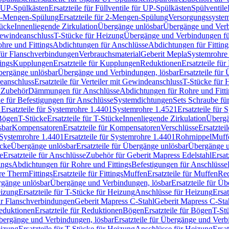
r UP-Spülkästen
Ersatzteile für Füllventile für UP-Spülkästen
Spülventile
-Mengen-Spülung
Ersatzteile für 2-Mengen-Spülung
Versorgungssyste
ücke
Innenliegende Zirkulation
Übergänge unlösbar
Übergänge und Verb
Gewindeanschluss
T-Stücke für Heizung
Übergänge und Verbindungen fü
hre und Fittings
Abdichtungen für Anschlüsse
Abdichtungen für Fitting
für Flanschverbindungen
Verbrauchsmaterial
Geberit Mepla
Systemrohr
tings
Kupplungen
Ersatzteile für Kupplungen
Reduktionen
Ersatzteile fü
Übergänge unlösbar
Übergänge und Verbindungen, lösbar
Ersatzteile fü
deanschluss
Ersatzteile für Verteiler mit Gewindeanschluss
T-Stücke für 
r Zubehör
Dämmungen für Anschlüsse
Abdichtungen für Rohre und Fitti
ile für Befestigungen für Anschlüsse
Systemdichtungen
Sets Schraube fü
1
Ersatzteile für Systemrohre 1.4401
Systemrohre 1.4521
Ersatzteile für
 Bögen
T-Stücke
Ersatzteile für T-Stücke
Innenliegende Zirkulation
Übergä
sbar
Kompensatoren
Ersatzteile für Kompensatoren
Verschlüsse
Ersatztei
Systemrohre 1.4401
Ersatzteile für Systemrohre 1.4401
Rohrnippel
Muff
ücke
Übergänge unlösbar
Ersatzteile für Übergänge unlösbar
Übergänge u
e
Ersatzteile für Anschlüsse
Zubehör für Geberit Mapress Edelstahl
Ersat
ings
Abdichtungen für Rohre und Fittings
Befestigungen für Anschlüsse
re Therm
Fittings
Ersatzteile für Fittings
Muffen
Ersatzteile für Muffen
Re
ergänge unlösbar
Übergänge und Verbindungen, lösbar
Ersatzteile für Ü
eizung
Ersatzteile für T-Stücke für Heizung
Anschlüsse für Heizung
Ersat
ür Flanschverbindungen
Geberit Mapress C-Stahl
Geberit Mapress C-Sta
eduktionen
Ersatzteile für Reduktionen
Bögen
Ersatzteile für Bögen
T-St
ergänge und Verbindungen, lösbar
Ersatzteile für Übergänge und Verb
eizung
Ersatzteile für T-Stücke für Heizung
Anschlüsse für Heizung
Ersat