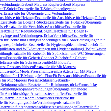
hverbindungen
Geberit Mapress Kupfer
Geberit Mapress
gen
T-Stücke
Ersatzteile für T-Stücke
Innenliegende
bar
Ersatzteile für Übergänge und Verbindungen,
nschlüsse für Heizung
Ersatzteile für Anschlüsse für Heizung
Geberit
n
Ersatzteile für Bögen
T-Stücke
Ersatzteile für T-Stücke
Übergänge
üsse
Ersatzteile für Verschlüsse
Anschlüsse
Ersatzteile für
rsatzteile für Reduktionen
Bögen
Ersatzteile für Bögen
T-
bergänge und Verbindungen, lösbar
Verschlüsse
Ersatzteile für
n für Rohre und Fittings
Abdeckungen für Rohre
Befestigungen für
ienespüleinheiten
Ersatzteile für Hygienespüleinheiten
Zubehör für
r Spülkästen und WC-Steuerungen mit Hygienespülung
UP-Spülkästen
pülung
Ersatzteile für Zubehör für Spülkästen und WC-Steuerungen
stem
Ersatzteile für Geberit Connect Zubehör für Geberit
le
Ersatzteile für Schrägsitzventile
Mit FlowFit
ress Pressanschlüssen
Ersatzteile für Mit Mapress
schlüssen
Mit Mepla Pressanschlüssen
Ersatzteile für Mit Mepla
gelhähne für UP-Montage
Mit FlowFit Pressanschlüssen
Ersatzteile für
le für Mit Mapress Pressanschlüssen
Gebäude-
n
Reinigungsstücke
Ersatzteile für Reinigungsstücke
Formstücke
ckverbindungen
Spannverbindungen
Übergänge auf andere
e für Anschlussbögen
Anschlusssteckmuffen
Ersatzteile für
re
Ersatzteile für Rohre
Formstücke
Ersatzteile für
ile für Reinigungsstücke
Verbindungen
Ersatzteile für
rsatzteile für Apparateanschlüsse
Anschlussbögen
Ersatzteile für