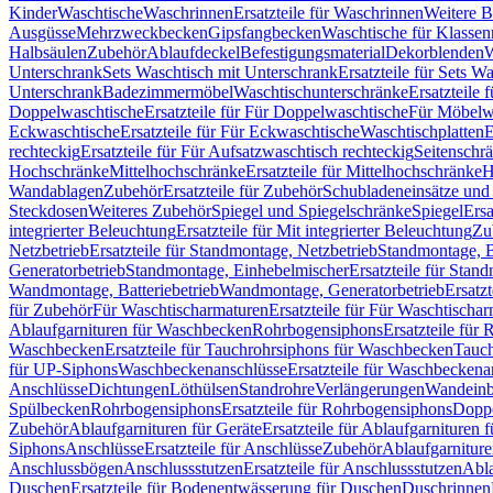
Kinder
Waschtische
Waschrinnen
Ersatzteile für Waschrinnen
Weitere 
Ausgüsse
Mehrzweckbecken
Gipsfangbecken
Waschtische für Klasse
Halbsäulen
Zubehör
Ablaufdeckel
Befestigungsmaterial
Dekorblenden
W
Unterschrank
Sets Waschtisch mit Unterschrank
Ersatzteile für Sets W
Unterschrank
Badezimmermöbel
Waschtischunterschränke
Ersatzteile 
Doppelwaschtische
Ersatzteile für Für Doppelwaschtische
Für Möbelw
Eckwaschtische
Ersatzteile für Für Eckwaschtische
Waschtischplatten
E
rechteckig
Ersatzteile für Für Aufsatzwaschtisch rechteckig
Seitenschr
Hochschränke
Mittelhochschränke
Ersatzteile für Mittelhochschränke
H
Wandablagen
Zubehör
Ersatzteile für Zubehör
Schubladeneinsätze un
Steckdosen
Weiteres Zubehör
Spiegel und Spiegelschränke
Spiegel
Ersa
integrierter Beleuchtung
Ersatzteile für Mit integrierter Beleuchtung
Zu
Netzbetrieb
Ersatzteile für Standmontage, Netzbetrieb
Standmontage, Ba
Generatorbetrieb
Standmontage, Einhebelmischer
Ersatzteile für Stan
Wandmontage, Batteriebetrieb
Wandmontage, Generatorbetrieb
Ersatz
für Zubehör
Für Waschtischarmaturen
Ersatzteile für Für Waschtischa
Ablaufgarnituren für Waschbecken
Rohrbogensiphons
Ersatzteile für
Waschbecken
Ersatzteile für Tauchrohrsiphons für Waschbecken
Tauch
für UP-Siphons
Waschbeckenanschlüsse
Ersatzteile für Waschbeckena
Anschlüsse
Dichtungen
Löthülsen
Standrohre
Verlängerungen
Wandeinb
Spülbecken
Rohrbogensiphons
Ersatzteile für Rohrbogensiphons
Dopp
Zubehör
Ablaufgarnituren für Geräte
Ersatzteile für Ablaufgarnituren 
Siphons
Anschlüsse
Ersatzteile für Anschlüsse
Zubehör
Ablaufgarnitur
Anschlussbögen
Anschlussstutzen
Ersatzteile für Anschlussstutzen
Abla
Duschen
Ersatzteile für Bodenentwässerung für Duschen
Duschrinnen