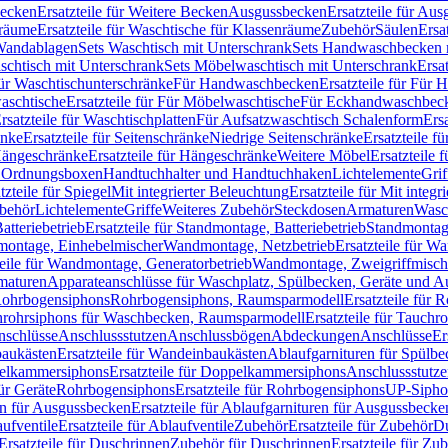
Becken
Ersatzteile für Weitere Becken
Ausgussbecken
Ersatzteile für Au
nräume
Ersatzteile für Waschtische für Klassenräume
Zubehör
Säulen
Ersa
andablagen
Sets Waschtisch mit Unterschrank
Sets Handwaschbecken 
aschtisch mit Unterschrank
Sets Möbelwaschtisch mit Unterschrank
Ersa
für Waschtischunterschränke
Für Handwaschbecken
Ersatzteile für Für
aschtische
Ersatzteile für Für Möbelwaschtische
Für Eckhandwaschbec
rsatzteile für Waschtischplatten
Für Aufsatzwaschtisch Schalenform
Ers
änke
Ersatzteile für Seitenschränke
Niedrige Seitenschränke
Ersatzteile f
ängeschränke
Ersatzteile für Hängeschränke
Weitere Möbel
Ersatzteile 
d Ordnungsboxen
Handtuchhalter und Handtuchhaken
Lichtelemente
Grif
tzteile für Spiegel
Mit integrierter Beleuchtung
Ersatzteile für Mit integr
behör
Lichtelemente
Griffe
Weiteres Zubehör
Steckdosen
Armaturen
Wasc
tteriebetrieb
Ersatzteile für Standmontage, Batteriebetrieb
Standmontage
dmontage, Einhebelmischer
Wandmontage, Netzbetrieb
Ersatzteile für W
teile für Wandmontage, Generatorbetrieb
Wandmontage, Zweigriffmisch
rmaturen
Apparateanschlüsse für Waschplatz, Spülbecken, Geräte und 
 Rohrbogensiphons
Rohrbogensiphons, Raumsparmodell
Ersatzteile für
rohrsiphons für Waschbecken, Raumsparmodell
Ersatzteile für Tauch
nschlüsse
Anschlussstutzen
Anschlussbögen
Abdeckungen
Anschlüsse
Er
aukästen
Ersatzteile für Wandeinbaukästen
Ablaufgarnituren für Spülb
elkammersiphons
Ersatzteile für Doppelkammersiphons
Anschlussstutz
für Geräte
Rohrbogensiphons
Ersatzteile für Rohrbogensiphons
UP-Sipho
en für Ausgussbecken
Ersatzteile für Ablaufgarnituren für Ausgussbecke
ufventile
Ersatzteile für Ablaufventile
Zubehör
Ersatzteile für Zubehör
D
Ersatzteile für Duschrinnen
Zubehör für Duschrinnen
Ersatzteile für Zu