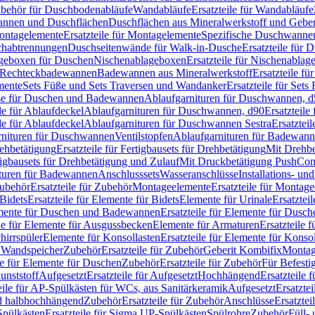
Zubehör für Duschbodenabläufe
Wandabläufe
Ersatzteile für Wandabläufe
wannen und Duschflächen
Duschflächen aus Mineralwerkstoff und Geberi
ntagelemente
Ersatzteile für Montagelemente
Spezifische Duschwanne
schabtrennungen
Duschseitenwände für Walk-in-Dusche
Ersatzteile für
lageboxen für Duschen
Nischenablageboxen
Ersatzteile für Nischenabla
ür Rechteckbadewannen
Badewannen aus Mineralwerkstoff
Ersatzteile f
mente
Sets Füße und Sets Traversen und Wandanker
Ersatzteile für Set
se für Duschen und Badewannen
Ablaufgarnituren für Duschwannen, 
ile für Ablaufdeckel
Ablaufgarnituren für Duschwannen, d90
Ersatzteil
ile für Ablaufdeckel
Ablaufgarnituren für Duschwannen Sestra
Ersatztei
rnituren für Duschwannen
Ventilstopfen
Ablaufgarnituren für Badewann
rehbetätigung
Ersatzteile für Fertigbausets für Drehbetätigung
Mit Drehbe
rtigbausets für Drehbetätigung und Zulauf
Mit Druckbetätigung PushCon
ituren für Badewannen
Anschlusssets
Wasseranschlüsse
Installations- un
ubehör
Ersatzteile für Zubehör
Montageelemente
Ersatzteile für Montag
Bidets
Ersatzteile für Elemente für Bidets
Elemente für Urinale
Ersatztei
mente für Duschen und Badewannen
Ersatzteile für Elemente für Dus
ile für Elemente für Ausgussbecken
Elemente für Armaturen
Ersatzteile 
hirrspüler
Elemente für Konsollasten
Ersatzteile für Elemente für Konso
r Wandspeicher
Zubehör
Ersatzteile für Zubehör
Geberit Kombifix
Montag
le für Elemente für Duschen
Zubehör
Ersatzteile für Zubehör
Für Befesti
unststoff
Aufgesetzt
Ersatzteile für Aufgesetzt
Hochhängend
Ersatzteile
eile für AP-Spülkästen für WCs, aus Sanitärkeramik
Aufgesetzt
Ersatztei
nd halbhochhängend
Zubehör
Ersatzteile für Zubehör
Anschlüsse
Ersatztei
pülkästen
Ersatzteile für Sigma UP-Spülkästen
Spülrohre
Zubehör
Füll- 