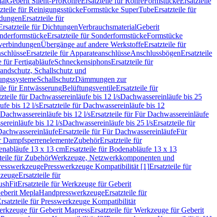
ial
Geberit Silent-Pro
Rohre
Ersatzteile für Rohre
Formstücke
Ersatzteile
zteile für Reinigungsstücke
Formstücke SuperTube
Ersatzteile für
ndungen
Ersatzteile für
Ersatzteile für Dichtungen
Verbrauchsmaterial
Geberit
nderformstücke
Ersatzteile für Sonderformstücke
Formstücke
ckverbindungen
Übergänge auf andere Werkstoffe
Ersatzteile für
schlüsse
Ersatzteile für Apparateanschlüsse
Anschlussbögen
Ersatzteile
e für Fertigabläufe
Schneckensiphons
Ersatzteile für
andschutz, Schallschutz und
rungssysteme
Schallschutz
Dämmungen zur
ile für Entwässerung
Belüftungsventile
Ersatzteile für
tzteile für Dachwassereinläufe bis 12 l/s
Dachwassereinläufe bis 25
fe bis 12 l/s
Ersatzteile für Dachwassereinläufe bis 12
Dachwassereinläufe bis 12 l/s
Ersatzteile für Für Dachwassereinläufe
ereinläufe bis 12 l/s
Dachwassereinläufe bis 25 l/s
Ersatzteile für
Dachwassereinläufe
Ersatzteile für Für Dachwassereinläufe
Für
für Dampfsperrenelemente
Zubehör
Ersatzteile für
nabläufe 13 x 13 cm
Ersatzteile für Bodenabläufe 13 x 13
teile für Zubehör
Werkzeuge, Netzwerkkomponenten und
presswerkzeuge
Presswerkzeuge Kompatibilität [1]
Ersatzteile für
kzeuge
Ersatzteile für
ushFit
Ersatzteile für Werkzeuge für Geberit
Geberit Mepla
Handpresswerkzeuge
Ersatzteile für
rsatzteile für Presswerkzeuge Kompatibilität
rkzeuge für Geberit Mapress
Ersatzteile für Werkzeuge für Geberit