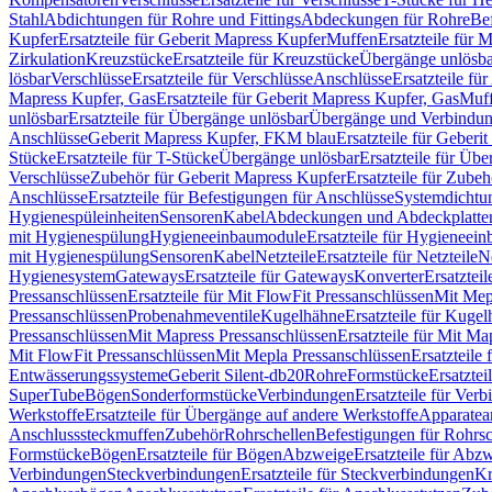
Stahl
Abdichtungen für Rohre und Fittings
Abdeckungen für Rohre
Be
Kupfer
Ersatzteile für Geberit Mapress Kupfer
Muffen
Ersatzteile für 
Zirkulation
Kreuzstücke
Ersatzteile für Kreuzstücke
Übergänge unlösba
lösbar
Verschlüsse
Ersatzteile für Verschlüsse
Anschlüsse
Ersatzteile fü
Mapress Kupfer, Gas
Ersatzteile für Geberit Mapress Kupfer, Gas
Muf
unlösbar
Ersatzteile für Übergänge unlösbar
Übergänge und Verbindun
Anschlüsse
Geberit Mapress Kupfer, FKM blau
Ersatzteile für Geber
Stücke
Ersatzteile für T-Stücke
Übergänge unlösbar
Ersatzteile für Üb
Verschlüsse
Zubehör für Geberit Mapress Kupfer
Ersatzteile für Zube
Anschlüsse
Ersatzteile für Befestigungen für Anschlüsse
Systemdichtu
Hygienespüleinheiten
Sensoren
Kabel
Abdeckungen und Abdeckplatte
mit Hygienespülung
Hygieneeinbaumodule
Ersatzteile für Hygieneei
mit Hygienespülung
Sensoren
Kabel
Netzteile
Ersatzteile für Netzteile
N
Hygienesystem
Gateways
Ersatzteile für Gateways
Konverter
Ersatzteil
Pressanschlüssen
Ersatzteile für Mit FlowFit Pressanschlüssen
Mit Mep
Pressanschlüssen
Probenahmeventile
Kugelhähne
Ersatzteile für Kuge
Pressanschlüssen
Mit Mapress Pressanschlüssen
Ersatzteile für Mit Ma
Mit FlowFit Pressanschlüssen
Mit Mepla Pressanschlüssen
Ersatzteile
Entwässerungssysteme
Geberit Silent-db20
Rohre
Formstücke
Ersatztei
SuperTube
Bögen
Sonderformstücke
Verbindungen
Ersatzteile für Ver
Werkstoffe
Ersatzteile für Übergänge auf andere Werkstoffe
Apparatea
Anschlusssteckmuffen
Zubehör
Rohrschellen
Befestigungen für Rohrsc
Formstücke
Bögen
Ersatzteile für Bögen
Abzweige
Ersatzteile für Abz
Verbindungen
Steckverbindungen
Ersatzteile für Steckverbindungen
Kr