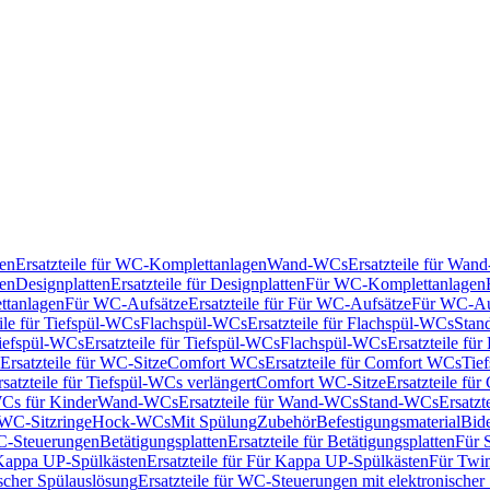
en
Ersatzteile für WC-Komplettanlagen
Wand-WCs
Ersatzteile für Wa
ken
Designplatten
Ersatzteile für Designplatten
Für WC-Komplettanlagen
tanlagen
Für WC-Aufsätze
Ersatzteile für Für WC-Aufsätze
Für WC-Au
eile für Tiefspül-WCs
Flachspül-WCs
Ersatzteile für Flachspül-WCs
Stan
iefspül-WCs
Ersatzteile für Tiefspül-WCs
Flachspül-WCs
Ersatzteile fü
Ersatzteile für WC-Sitze
Comfort WCs
Ersatzteile für Comfort WCs
Tie
rsatzteile für Tiefspül-WCs verlängert
Comfort WC-Sitze
Ersatzteile fü
WCs für Kinder
Wand-WCs
Ersatzteile für Wand-WCs
Stand-WCs
Ersatzt
r WC-Sitzringe
Hock-WCs
Mit Spülung
Zubehör
Befestigungsmaterial
Bide
C-Steuerungen
Betätigungsplatten
Ersatzteile für Betätigungsplatten
Für 
Kappa UP-Spülkästen
Ersatzteile für Für Kappa UP-Spülkästen
Für Twin
scher Spülauslösung
Ersatzteile für WC-Steuerungen mit elektronischer