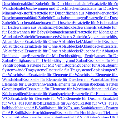
Duschbodenabläufe
Zubehör für Duschbodenabläufe
Ersatzteile für 
Wandabläufe
Duschwannen und Duschflächen
Ersatzteile für Dusch
Mineralwerkstoff
Ersatzteile für Duschflächen aus Mineralwerkstoff
Mo
Duschwannenabläufe
Zubehör
Duschabtrennungen
Ersatzteile für Du
Zubehör
Nischenablageboxen für Duschen
Ersatzteile für Nischenab
für Badewannen aus Sanitäracryl
Rechteckbadewannen
Ersatzteile f
für Badewannen für Babys
Montagelemente
Ersatzteile für Montagele
Wandanker
Zubehör
Reparatursets
Weiteres Zubehör
Apparateanschlüs
Ablaufdeckel
Ersatzteile für Ohne Ablaufdeckel
Ablaufdeckel
Ersatzte
Ablaufdeckel
Ersatzteile für Ohne Ablaufdeckel
Ablaufdeckel
Ersatzte
Ablaufdeckel
Ersatzteile für Ohne Ablaufdeckel
Zubehör für Ablaufga
Drehbetätigung
Ersatzteile für Mit Drehbetätigung
Fertigbausets für D
Zulauf
Fertigbausets für Drehbetätigung und Zulauf
Ersatzteile für Fe
Ventilstopfen
Ersatzteile für Mit Ventilstopfen
Zubehör für Ablaufgarn
Systemwände
Tragsysteme
Ersatzteile für Tragsysteme
Beplankungen
Z
für Waschtische
Ersatzteile für Elemente für Waschtische
Elemente für 
Wandablauf
Ersatzteile für Elemente für Duschen mit Wandablauf
Ele
Elemente für Duschtrennwände
Elemente für Ausgussbecken
Ersatzte
Geschirrspüler
Ersatzteile für Elemente für Waschmaschinen und Gesc
Küchenspülen
Elemente für Wandspeicher
Ersatzteile für Elemente fü
WCs
Ersatzteile für Elemente für WCs
Elemente für Duschen
Ersatztei
für WCs, aus Kunststoff
Ersatzteile für AP-Spülkästen für WCs, aus K
halbhochhängend
AP-Spülkästen für WCs, aus Sanitärkeramik
Ersatzt
für AP-Spülkästen
Hochhängend
Ersatzteile für Hochhängend
Tief- u
Staueinsätze
Verbrauchsmaterial
Spülventile
UP-Spülkästen
Sigma UP-S