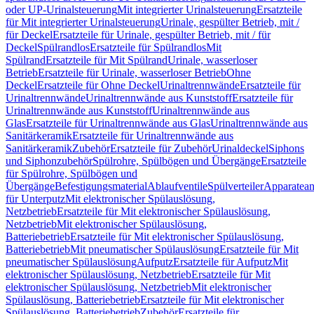
oder UP-Urinalsteuerung
Mit integrierter Urinalsteuerung
Ersatzteile
für Mit integrierter Urinalsteuerung
Urinale, gespülter Betrieb, mit /
für Deckel
Ersatzteile für Urinale, gespülter Betrieb, mit / für
Deckel
Spülrandlos
Ersatzteile für Spülrandlos
Mit
Spülrand
Ersatzteile für Mit Spülrand
Urinale, wasserloser
Betrieb
Ersatzteile für Urinale, wasserloser Betrieb
Ohne
Deckel
Ersatzteile für Ohne Deckel
Urinaltrennwände
Ersatzteile für
Urinaltrennwände
Urinaltrennwände aus Kunststoff
Ersatzteile für
Urinaltrennwände aus Kunststoff
Urinaltrennwände aus
Glas
Ersatzteile für Urinaltrennwände aus Glas
Urinaltrennwände aus
Sanitärkeramik
Ersatzteile für Urinaltrennwände aus
Sanitärkeramik
Zubehör
Ersatzteile für Zubehör
Urinaldeckel
Siphons
und Siphonzubehör
Spülrohre, Spülbögen und Übergänge
Ersatzteile
für Spülrohre, Spülbögen und
Übergänge
Befestigungsmaterial
Ablaufventile
Spülverteiler
Apparatean
für Unterputz
Mit elektronischer Spülauslösung,
Netzbetrieb
Ersatzteile für Mit elektronischer Spülauslösung,
Netzbetrieb
Mit elektronischer Spülauslösung,
Batteriebetrieb
Ersatzteile für Mit elektronischer Spülauslösung,
Batteriebetrieb
Mit pneumatischer Spülauslösung
Ersatzteile für Mit
pneumatischer Spülauslösung
Aufputz
Ersatzteile für Aufputz
Mit
elektronischer Spülauslösung, Netzbetrieb
Ersatzteile für Mit
elektronischer Spülauslösung, Netzbetrieb
Mit elektronischer
Spülauslösung, Batteriebetrieb
Ersatzteile für Mit elektronischer
Spülauslösung, Batteriebetrieb
Zubehör
Ersatzteile für