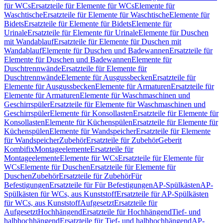
für WCs
Ersatzteile für Elemente für WCs
Elemente für
Waschtische
Ersatzteile für Elemente für Waschtische
Elemente für
Bidets
Ersatzteile für Elemente für Bidets
Elemente für
Urinale
Ersatzteile für Elemente für Urinale
Elemente für Duschen
mit Wandablauf
Ersatzteile für Elemente für Duschen mit
Wandablauf
Elemente für Duschen und Badewannen
Ersatzteile für
Elemente für Duschen und Badewannen
Elemente für
Duschtrennwände
Ersatzteile für Elemente für
Duschtrennwände
Elemente für Ausgussbecken
Ersatzteile für
Elemente für Ausgussbecken
Elemente für Armaturen
Ersatzteile für
Elemente für Armaturen
Elemente für Waschmaschinen und
Geschirrspüler
Ersatzteile für Elemente für Waschmaschinen und
Geschirrspüler
Elemente für Konsollasten
Ersatzteile für Elemente für
Konsollasten
Elemente für Küchenspülen
Ersatzteile für Elemente für
Küchenspülen
Elemente für Wandspeicher
Ersatzteile für Elemente
für Wandspeicher
Zubehör
Ersatzteile für Zubehör
Geberit
Kombifix
Montageelemente
Ersatzteile für
Montageelemente
Elemente für WCs
Ersatzteile für Elemente für
WCs
Elemente für Duschen
Ersatzteile für Elemente für
Duschen
Zubehör
Ersatzteile für Zubehör
Für
Befestigungen
Ersatzteile für Für Befestigungen
AP-Spülkästen
AP-
Spülkästen für WCs, aus Kunststoff
Ersatzteile für AP-Spülkästen
für WCs, aus Kunststoff
Aufgesetzt
Ersatzteile für
Aufgesetzt
Hochhängend
Ersatzteile für Hochhängend
Tief- und
halbhochhängend
Ersatzteile für Tief- und halbhochhängend
AP-