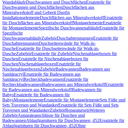
Wandabläufe
Duschwannen und Duschflächen
Ersatzteile für
Duschwannen und Duschflächen
Duschflächen aus
Mineralwerkstoff und Geberit Duofix
Installationselemente
Duschflächen aus Mineralwerkstoff
Ersatzteile
für Duschflächen aus Mineralwerkstoff
Montagelemente
Ersatzteile
für Montagelemente
Spezifische Duschwannenabläufe
Ersatzteile für
Spezifische
Duschwannenabläufe
Zubehör
Duschabtrennungen
Ersatzteile für
Duschabtrennungen
Duschseitenwände für Walk-in-
Dusche
Ersatzteile für Duschseitenwände für Walk-in-
Dusche
Zubehör
Ersatzteile für Zubehör
Nischenablageboxen für
Duschen
Ersatzteile für Nischenablageboxen für
Duschen
Nischenablageboxen
Ersatzteile für
Nischenablageboxen
Zubehör
Badewannen
Badewannen aus
Sanitäracryl
Ersatzteile für Badewannen aus
Sanitäracryl
Rechteckbadewannen
Ersatzteile für
Rechteckbadewannen
Badewannen aus Mineralwerkstoff
Ersatzteile
für Badewannen aus Mineralwerkstoff
Badewannen für
Babys
Ersatzteile für Badewannen für
Babys
Montagelemente
Ersatzteile für Montagelemente
Sets Füße und
Sets Traversen und Wandanker
Ersatzteile für Sets Füße und Sets
Traversen und Wandanker
Zubehör
Reparatursets
Weiteres
Zubehör
Apparateanschlüsse für Duschen und
Badewannen
Ablaufgarnituren für Duschwannen, d52
Ersatzteile für
Ablaufgarnituren für Duschwannen, d52
Ohne