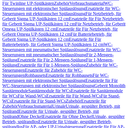
Für Twinline UP-Spülkästen
Zubehör
Verbrauchsmaterial
WC-
Steuerungen mit elektronischer Spülauslösung
Ersatzteile für WC-
Steuerungen mit elektronischer Spülauslösung
Für Netzbetrieb, für
Geberit Sigma UP-Spülkästen 12 cm
Ersatzteile für Für Netzbetrieb,
für Geberit Sigma UP-Spülkästen 12 cm
Für Netzbetrieb, für Geberit
Omega UP-Spülkästen 12 cm
Ersatzteile für Für Netzbetrieb, für
Geberit Omega UP-Spülkästen 12 cm
Für Batteriebetrieb, für
Geberit Sigma UP-Spülkästen 12 cm
Ersatzteile für Für
Batteriebetrieb, für Geberit Sigma UP-Spülkästen 12 cm
WC-
Steuerungen mit pneumatischer Spülauslösung
Ersatzteile für WC-
Steuerungen mit pneumatischer Spülauslösung
Für 2-Mengen-
Spülung
Ersatzteile für Für 2-Mengen-Spülung
Für 1-Mengen-
Spülung
Ersatzteile für Für 1-Mengen-Spülung
Zubehör für WC-
Steuerungen
Ersatzteile für Zubehör für WC-
Steuerungen
Rohbausets
Ersatzteile für Rohbausets
Für WC-
Steuerungen mit elektronischer Spülauslösung
Ersatzteile für Für
WC-Steuerungen mit elektronischer Spülauslösung
Geberit Monolith
Sanitärmodule
Sanitärmodule für WCs
Ersatzteile für Sanitärmodule
für WCs
Für Wand-WCs
Ersatzteile für Für Wand-WCs
Für Stand-
WCs
Ersatzteile für Für Stand-WCs
Zubehör
Ersatzteile für
Zubehör
Verbrauchsmaterial
Urinale
Urinale, gespülter Betrieb, mit
Spülrand
Ersatzteile für Urinale, gespülter Betrieb, mit
Spülrand
Ohne Deckel
Ersatzteile für Ohne Deckel
Urinale, gespülter
Betrieb, spülrandlos
Ersatzteile für Urinale, gespülter Betrieb,
spülrandlos
Für AP- oder UP-Urinalsteuerung
Ersatzteile für Für AP-