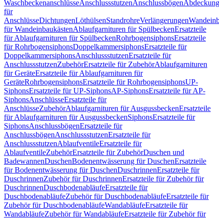
Waschbeckenanschlüsse
Anschlussstutzen
Anschlussbögen
Abdeckung
für
Anschlüsse
Dichtungen
Löthülsen
Standrohre
Verlängerungen
Wandeinb
für Wandeinbaukästen
Ablaufgarnituren für Spülbecken
Ersatzteile
für Ablaufgarnituren für Spülbecken
Rohrbogensiphons
Ersatzteile
für Rohrbogensiphons
Doppelkammersiphons
Ersatzteile für
Doppelkammersiphons
Anschlussstutzen
Ersatzteile für
Anschlussstutzen
Zubehör
Ersatzteile für Zubehör
Ablaufgarnituren
für Geräte
Ersatzteile für Ablaufgarnituren für
Geräte
Rohrbogensiphons
Ersatzteile für Rohrbogensiphons
UP-
Siphons
Ersatzteile für UP-Siphons
AP-Siphons
Ersatzteile für AP-
Siphons
Anschlüsse
Ersatzteile für
Anschlüsse
Zubehör
Ablaufgarnituren für Ausgussbecken
Ersatzteile
für Ablaufgarnituren für Ausgussbecken
Siphons
Ersatzteile für
Siphons
Anschlussbögen
Ersatzteile für
Anschlussbögen
Anschlussstutzen
Ersatzteile für
Anschlussstutzen
Ablaufventile
Ersatzteile für
Ablaufventile
Zubehör
Ersatzteile für Zubehör
Duschen und
Badewannen
Duschen
Bodenentwässerung für Duschen
Ersatzteile
für Bodenentwässerung für Duschen
Duschrinnen
Ersatzteile für
Duschrinnen
Zubehör für Duschrinnen
Ersatzteile für Zubehör für
Duschrinnen
Duschbodenabläufe
Ersatzteile für
Duschbodenabläufe
Zubehör für Duschbodenabläufe
Ersatzteile für
Zubehör für Duschbodenabläufe
Wandabläufe
Ersatzteile für
Wandabläufe
Zubehör für Wandabläufe
Ersatzteile für Zubehör für