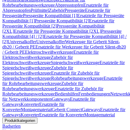
Rohrbearbeitungswerkzeuge
Abpressstopfen
Ersatzteile für
Abpressstopfen
Prüfmittel
Zubehör
Pressgeräte
Ersatzteile für
Pressgeräte
Pressgeräte Kompatibilität [1]
Ersatzteile für Pressgeräte
Kompatibilität [1]
Pressgeräte Kompatibilität [2]
Ersatzteile für
Pressgeräte Kompatibilität [2]
Pressgeräte Kompatibilität
[2XL]
Ersatzteile für Pressgeräte Kompatibilität [2XL]
Pressgeräte
Kompatibilität [4] / [2]
Ersatzteile für Pressgeräte Kompatibilität [4] /
[2]
Universalkoffer
Universalkoffer
Werkzeuge für Geberit Silent-
db20 / Geberit PE
Ersatzteile für Werkzeuge für Geberit Silent-db20
/ Geberit PE
Elektroschweißwerkzeuge
Ersatzteile für
Elektroschweißwerkzeuge
Zubehör für
Elektroschweißwerkzeuge
Spiegelschweißwerkzeuge
Ersatzteile für
Spiegelschweißwerkzeuge
Zubehör für
Spiegelschweißwerkzeuge
Ersatzteile für Zubehör für
Spiegelschweißwerkzeuge
Rohrbearbeitungswerkzeuge
Ersatzteile
für Rohrbearbeitungswerkzeuge
Zubehör für
Rohrbearbeitungswerkzeuge
Ersatzteile für Zubehör für
Rohrbearbeitungswerkzeuge
Bedienhilfen
Fernbedienungen
Netzwerk
für Netzwerkkomponenten
Gateways
Ersatzteile für
Gateways
Konverter
Ersatzteile für
Konverter
Montagematerial
Geberit Connect
Gateways
Ersatzteile für
Gateways
Konverter
Ersatzteile für Konverter
Montagematerial
Produktkategorien
Badserien