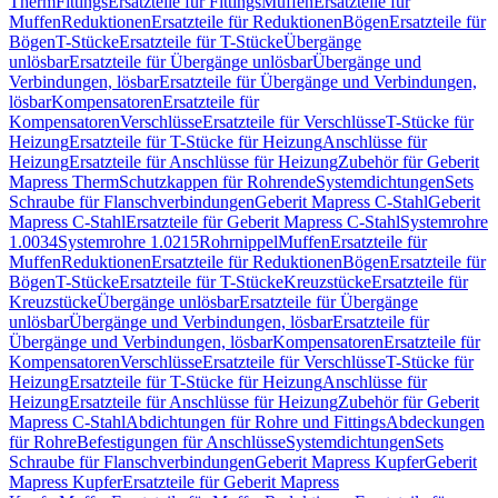
Therm
Fittings
Ersatzteile für Fittings
Muffen
Ersatzteile für
Muffen
Reduktionen
Ersatzteile für Reduktionen
Bögen
Ersatzteile für
Bögen
T-Stücke
Ersatzteile für T-Stücke
Übergänge
unlösbar
Ersatzteile für Übergänge unlösbar
Übergänge und
Verbindungen, lösbar
Ersatzteile für Übergänge und Verbindungen,
lösbar
Kompensatoren
Ersatzteile für
Kompensatoren
Verschlüsse
Ersatzteile für Verschlüsse
T-Stücke für
Heizung
Ersatzteile für T-Stücke für Heizung
Anschlüsse für
Heizung
Ersatzteile für Anschlüsse für Heizung
Zubehör für Geberit
Mapress Therm
Schutzkappen für Rohrende
Systemdichtungen
Sets
Schraube für Flanschverbindungen
Geberit Mapress C-Stahl
Geberit
Mapress C-Stahl
Ersatzteile für Geberit Mapress C-Stahl
Systemrohre
1.0034
Systemrohre 1.0215
Rohrnippel
Muffen
Ersatzteile für
Muffen
Reduktionen
Ersatzteile für Reduktionen
Bögen
Ersatzteile für
Bögen
T-Stücke
Ersatzteile für T-Stücke
Kreuzstücke
Ersatzteile für
Kreuzstücke
Übergänge unlösbar
Ersatzteile für Übergänge
unlösbar
Übergänge und Verbindungen, lösbar
Ersatzteile für
Übergänge und Verbindungen, lösbar
Kompensatoren
Ersatzteile für
Kompensatoren
Verschlüsse
Ersatzteile für Verschlüsse
T-Stücke für
Heizung
Ersatzteile für T-Stücke für Heizung
Anschlüsse für
Heizung
Ersatzteile für Anschlüsse für Heizung
Zubehör für Geberit
Mapress C-Stahl
Abdichtungen für Rohre und Fittings
Abdeckungen
für Rohre
Befestigungen für Anschlüsse
Systemdichtungen
Sets
Schraube für Flanschverbindungen
Geberit Mapress Kupfer
Geberit
Mapress Kupfer
Ersatzteile für Geberit Mapress