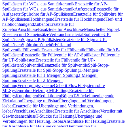
Spülkästen für WCs, aus Sanitärkeramik
Ersatzteile für AP-
Spülkästen für WCs, aus Sanitärkeramik
Aufgesetzt
Ersatzteile für
Aufgesetzt
Spülrohre für AP-Spülkästen
Ersatzteile für Spülrohre für
AP-Spülkästen
Hochhängend
Ersatzteile für Hochhängend
Tief- und
halbhochhängend
Zubehör
Ersatzteile für
Zubehör
Anschlüsse
Ersatzteile für Anschlüsse
Manschetten
Nippel,
Rosetten und Staueinsätze
Verbrauchsmaterial
Spülventile
UP-
Spülkästen
Sigma UP-Spülkästen
Ersatzteile für Sigma UP-
Spülkästen
Spülrohre
Zubehör
Füll- und
Spülventile
Füllventile
Ersatzteile für Füllventile
Füllventile für AP-
Spülkästen
Ersatzteile für Füllventile für AP-Spülkästen
Füllventile
für UP-Spülkästen
Ersatzteile für Füllventile für UP-
Spülkästen
Spülventile
Ersatzteile für Spülventile
Spül-Stopp-
Spülung
Ersatzteile für Spül-Stopp-Spülung
1-Mengen-
Spülung
Ersatzteile für 1-Mengen-Spülung
2-Mengen-
Spülung
Ersatzteile für 2-Mengen-
Spülung
Versorgungssysteme
Geberit FlowFit
Systemrohre
ML
Systemrohre Heizung ML
Fittings
Ersatzteile für
Fittings
Kupplungen
Reduktionen
Bögen
T-Stücke
Innenliegende
Zirkulation
Übergänge unlösbar
Übergänge und Verbindungen,
lösbar
Ersatzteile für Übergänge und Verbindungen,
lösbar
Verschlüsse
Anschlüsse
Ersatzteile für Anschlüsse
Verteiler mit
Gewindeanschluss
T-Stücke für Heizung
Übergänge und
Verbindungen für Heizung, lösbar
Anschlüsse für Heizung
Ersatzteile
für Anschlüsse für Heizung
Zubehör
Dämmungen für