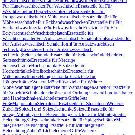
für Waschtischunterschränke
Für Handwaschbecken
Ersatzteile für
Für Handwaschbecken
Für Waschtische
Ersatzteile für Für
Waschtische
Für Doppelwaschtische
Ersatzteile für Für
Doppelwaschtische
Für Möbelwaschtische
Ersatzteile für Für
Möbelwaschtische
Für Eckhandwaschbecken
Ersatzteile für Für
Eckhandwaschbecken
Für Eckwaschtische
Ersatzteile für Für
Eckwaschtische
Waschtischplatten
Ersatzteile für
Waschtischplatten
Für Aufsatzwaschtisch Schalenform
Ersatzteile für
Für Aufsatzwaschtisch Schalenform
Für Aufsatzwaschtisch
rechteckig
Ersatzteile für Für Aufsatzwaschtisch
rechteckig
Seitenschränke
Ersatzteile für Seitenschränke
Niedrige
Seitenschränke
Ersatzteile für Niedrige
Seitenschränke
Hochschränke
Ersatzteile für
Hochschränke
Mittelhochschränke
Ersatzteile für
Mittelhochschränke
Hängeschränke
Ersatzteile für
Hängeschränke
Weitere Möbel
Ersatzteile für Weitere
Möbel
Wandablagen
Ersatzteile für Wandablagen
Zubehör
Ersatzteile
für Zubehör
Schubladeneinsätze und Ordnungsboxen
Handtuchhalter
und Handtuchhaken
Lichtelemente
Griffe
Sets
Füße
Magnettafeln
Steckdosen
Ersatzteile für Steckdosen
Weiteres
Zubehör
Spiegel und Spiegelschränke
Spiegel
Ersatzteile für
Spiegel
Mit integrierter Beleuchtung
Ersatzteile für Mit integrierter
Beleuchtung
Spiegelschränke
Ersatzteile für Spiegelschränke
Mit
integrierter Beleuchtung
Ersatzteile für Mit integrierter
Beleuchtung
Zubehör
Lichtelemente
Griffe
Weiteres