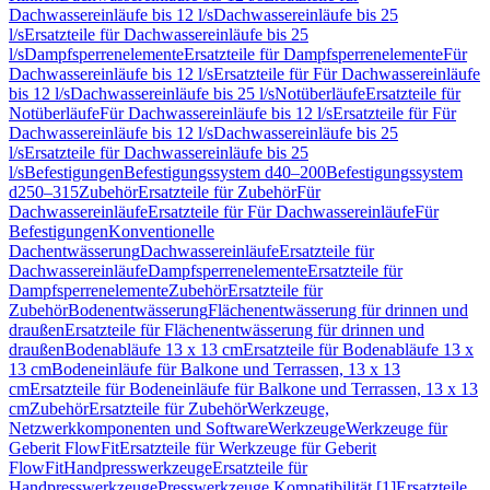
Dachwassereinläufe bis 12 l/s
Dachwassereinläufe bis 25
l/s
Ersatzteile für Dachwassereinläufe bis 25
l/s
Dampfsperrenelemente
Ersatzteile für Dampfsperrenelemente
Für
Dachwassereinläufe bis 12 l/s
Ersatzteile für Für Dachwassereinläufe
bis 12 l/s
Dachwassereinläufe bis 25 l/s
Notüberläufe
Ersatzteile für
Notüberläufe
Für Dachwassereinläufe bis 12 l/s
Ersatzteile für Für
Dachwassereinläufe bis 12 l/s
Dachwassereinläufe bis 25
l/s
Ersatzteile für Dachwassereinläufe bis 25
l/s
Befestigungen
Befestigungssystem d40–200
Befestigungssystem
d250–315
Zubehör
Ersatzteile für Zubehör
Für
Dachwassereinläufe
Ersatzteile für Für Dachwassereinläufe
Für
Befestigungen
Konventionelle
Dachentwässerung
Dachwassereinläufe
Ersatzteile für
Dachwassereinläufe
Dampfsperrenelemente
Ersatzteile für
Dampfsperrenelemente
Zubehör
Ersatzteile für
Zubehör
Bodenentwässerung
Flächenentwässerung für drinnen und
draußen
Ersatzteile für Flächenentwässerung für drinnen und
draußen
Bodenabläufe 13 x 13 cm
Ersatzteile für Bodenabläufe 13 x
13 cm
Bodeneinläufe für Balkone und Terrassen, 13 x 13
cm
Ersatzteile für Bodeneinläufe für Balkone und Terrassen, 13 x 13
cm
Zubehör
Ersatzteile für Zubehör
Werkzeuge,
Netzwerkkomponenten und Software
Werkzeuge
Werkzeuge für
Geberit FlowFit
Ersatzteile für Werkzeuge für Geberit
FlowFit
Handpresswerkzeuge
Ersatzteile für
Handpresswerkzeuge
Presswerkzeuge Kompatibilität [1]
Ersatzteile