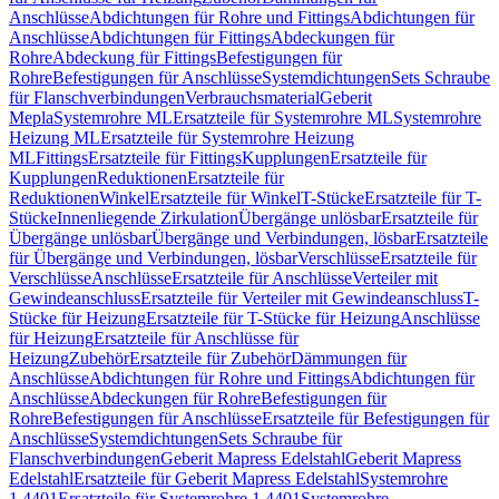
Anschlüsse
Abdichtungen für Rohre und Fittings
Abdichtungen für
Anschlüsse
Abdichtungen für Fittings
Abdeckungen für
Rohre
Abdeckung für Fittings
Befestigungen für
Rohre
Befestigungen für Anschlüsse
Systemdichtungen
Sets Schraube
für Flanschverbindungen
Verbrauchsmaterial
Geberit
Mepla
Systemrohre ML
Ersatzteile für Systemrohre ML
Systemrohre
Heizung ML
Ersatzteile für Systemrohre Heizung
ML
Fittings
Ersatzteile für Fittings
Kupplungen
Ersatzteile für
Kupplungen
Reduktionen
Ersatzteile für
Reduktionen
Winkel
Ersatzteile für Winkel
T-Stücke
Ersatzteile für T-
Stücke
Innenliegende Zirkulation
Übergänge unlösbar
Ersatzteile für
Übergänge unlösbar
Übergänge und Verbindungen, lösbar
Ersatzteile
für Übergänge und Verbindungen, lösbar
Verschlüsse
Ersatzteile für
Verschlüsse
Anschlüsse
Ersatzteile für Anschlüsse
Verteiler mit
Gewindeanschluss
Ersatzteile für Verteiler mit Gewindeanschluss
T-
Stücke für Heizung
Ersatzteile für T-Stücke für Heizung
Anschlüsse
für Heizung
Ersatzteile für Anschlüsse für
Heizung
Zubehör
Ersatzteile für Zubehör
Dämmungen für
Anschlüsse
Abdichtungen für Rohre und Fittings
Abdichtungen für
Anschlüsse
Abdeckungen für Rohre
Befestigungen für
Rohre
Befestigungen für Anschlüsse
Ersatzteile für Befestigungen für
Anschlüsse
Systemdichtungen
Sets Schraube für
Flanschverbindungen
Geberit Mapress Edelstahl
Geberit Mapress
Edelstahl
Ersatzteile für Geberit Mapress Edelstahl
Systemrohre
1.4401
Ersatzteile für Systemrohre 1.4401
Systemrohre