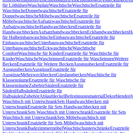
für Löthülsen
Waschplatz
Waschtische
Waschtische
Ersatzteile für
Waschtische
Doppelwaschtische
Ersatzteile für
Doppelwaschtische
Möbelwaschtische
Ersatzteile für
Möbelwaschtische
Aufsatzwaschtische
Ersatzteile für
Aufsatzwaschtische
Handwaschbecken
Ersatzteile für
Handwaschbecken
Aufsatzhandwaschbecken
Eckhandwaschbecken
H
für Halbeinbauwaschtische
Einbauwaschtische
Ersatzteile für
Einbauwaschtische
Unterbauwaschtische
Ersatzteile für
Unterbauwaschtische
Eckwaschtische
Waschtische
Comfort
Waschtische für Kinder
Ersatzteile für Waschtische für
Kinder
Waschtische
Waschrinnen
Ersatzteile für Waschrinnen
Weitere
Becken
Ersatzteile für Weitere Becken
Ausgussbecken
Ersatzteile für
Ausgussbecken
Ausgüsse
Ersatzteile für
Ausgüsse
Mehrzweckbecken
Gipsfangbecken
Waschtische für
Klassenräume
Ersatzteile für Waschtische für
Klassenräume
Zubehör
Säulen
Ersatzteile für
Säulen
Halbsäulen
Ersatzteile für
Halbsäulen
Zubehör
Ablaufdeckel
Befestigungsmaterial
Dekorblenden
W
Waschtisch mit Unterschrank
Sets Handwaschbecken mit
Unterschrank
Ersatzteile für Sets Handwaschbecken mit
Unterschrank
Sets Waschtisch mit Unterschrank
Ersatzteile für Sets
Waschtisch mit Unterschrank
Sets Möbelwaschtisch mit
Unterschrank
Ersatzteile für Sets Möbelwaschtisch mit
Unterschrank
Badezimmermöbel
Waschtischunterschränke
Ersatzteile