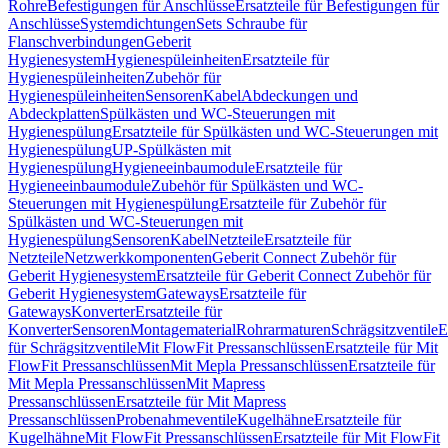
Rohre
Befestigungen für Anschlüsse
Ersatzteile für Befestigungen für
Anschlüsse
Systemdichtungen
Sets Schraube für
Flanschverbindungen
Geberit
Hygienesystem
Hygienespüleinheiten
Ersatzteile für
Hygienespüleinheiten
Zubehör für
Hygienespüleinheiten
Sensoren
Kabel
Abdeckungen und
Abdeckplatten
Spülkästen und WC-Steuerungen mit
Hygienespülung
Ersatzteile für Spülkästen und WC-Steuerungen mit
Hygienespülung
UP-Spülkästen mit
Hygienespülung
Hygieneeinbaumodule
Ersatzteile für
Hygieneeinbaumodule
Zubehör für Spülkästen und WC-
Steuerungen mit Hygienespülung
Ersatzteile für Zubehör für
Spülkästen und WC-Steuerungen mit
Hygienespülung
Sensoren
Kabel
Netzteile
Ersatzteile für
Netzteile
Netzwerkkomponenten
Geberit Connect Zubehör für
Geberit Hygienesystem
Ersatzteile für Geberit Connect Zubehör für
Geberit Hygienesystem
Gateways
Ersatzteile für
Gateways
Konverter
Ersatzteile für
Konverter
Sensoren
Montagematerial
Rohrarmaturen
Schrägsitzventile
E
für Schrägsitzventile
Mit FlowFit Pressanschlüssen
Ersatzteile für Mit
FlowFit Pressanschlüssen
Mit Mepla Pressanschlüssen
Ersatzteile für
Mit Mepla Pressanschlüssen
Mit Mapress
Pressanschlüssen
Ersatzteile für Mit Mapress
Pressanschlüssen
Probenahmeventile
Kugelhähne
Ersatzteile für
Kugelhähne
Mit FlowFit Pressanschlüssen
Ersatzteile für Mit FlowFit