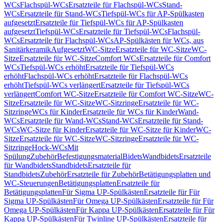
WCs
Flachspül-WCs
Ersatzteile für Flachspül-WCs
Stand-
WCs
Ersatzteile für Stand-WCs
Tiefspül-WCs für AP-Spülkasten
aufgesetzt
Ersatzteile für Tiefspül-WCs für AP-Spülkasten
aufgesetzt
Tiefspül-WCs
Ersatzteile für Tiefspül-WCs
Flachspül-
WCs
Ersatzteile für Flachspül-WCs
AP-Spülkästen für WCs, aus
Sanitärkeramik
Aufgesetzt
WC-Sitze
Ersatzteile für WC-Sitze
WC-
Sitze
Ersatzteile für WC-Sitze
Comfort WCs
Ersatzteile für Comfort
WCs
Tiefspül-WCs erhöht
Ersatzteile für Tiefspül-WCs
erhöht
Flachspül-WCs erhöht
Ersatzteile für Flachspül-WCs
erhöht
Tiefspül-WCs verlängert
Ersatzteile für Tiefspül-WCs
verlängert
Comfort WC-Sitze
Ersatzteile für Comfort WC-Sitze
WC-
Sitze
Ersatzteile für WC-Sitze
WC-Sitzringe
Ersatzteile für WC-
Sitzringe
WCs für Kinder
Ersatzteile für WCs für Kinder
Wand-
WCs
Ersatzteile für Wand-WCs
Stand-WCs
Ersatzteile für Stand-
WCs
WC-Sitze für Kinder
Ersatzteile für WC-Sitze für Kinder
WC-
Sitze
Ersatzteile für WC-Sitze
WC-Sitzringe
Ersatzteile für WC-
Sitzringe
Hock-WCs
Mit
Spülung
Zubehör
Befestigungsmaterial
Bidets
Wandbidets
Ersatzteile
für Wandbidets
Standbidets
Ersatzteile für
Standbidets
Zubehör
Ersatzteile für Zubehör
Betätigungsplatten und
WC-Steuerungen
Betätigungsplatten
Ersatzteile für
Betätigungsplatten
Für Sigma UP-Spülkästen
Ersatzteile für Für
Sigma UP-Spülkästen
Für Omega UP-Spülkästen
Ersatzteile für Für
Omega UP-Spülkästen
Für Kappa UP-Spülkästen
Ersatzteile für Für
Kappa UP-Spülkästen
Für Twinline UP-Spülkästen
Ersatzteile für