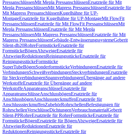
Pressanschlüssen
Mit Mepla Pressanschlüssen
Ersatzteile für Mit
Mepla Pressanschlüssen
Mit Mapress Pressanschlüssen
Ersatzteile für
Mit Mapress Pressanschlüssen
Kugelhähne für UP-
Montage
Ersatzteile für Kugelhähne für UP-Montage
Mit FlowFit
Pressanschlüssen
Ersatzteile für Mit FlowFit Pressanschlüssen
Mit
Mepla Pressanschlüssen
Ersatzteile für Mit Mepla
Pressanschlüssen
Mit Mapress Pressanschlüssen
Ersatzteile für Mit
Mapress Pressanschlüssen
Gebäude-Entwässerungssysteme
Geberit
Silent-db20
Rohre
Formstücke
Ersatzteile für
Formstücke
Bögen
Abzweige
Ersatzteile für
Abzweige
Reduktionen
Reinigungsstücke
Ersatzteile für
Reinigungsstücke
Formstücke
SuperTube
Bögen
Sonderformstücke
Verbindungen
Ersatzteile für
Verbindungen
Schweißverbindungen
Steckverbindungen
Ersatzteile
für Steckverbindungen
Spannverbindungen
Übergänge auf andere
Werkstoffe
Ersatzteile für Übergänge auf andere
Werkstoffe
Apparateanschlüsse
Ersatzteile für
Apparateanschlüsse
Anschlussbögen
Ersatzteile für
Anschlussbögen
Anschlusssteckmuffen
Ersatzteile für
Anschlusssteckmuffen
Zubehör
Rohrschellen
Befestigungen für
Rohrschellen
Verschlüsse
Dichtungen
Verbrauchsmaterial
Geberit
Silent-PP
Rohre
Ersatzteile für Rohre
Formstücke
Ersatzteile für
Formstücke
Bögen
Ersatzteile für Bögen
Abzweige
Ersatzteile für
Abzweige
Reduktionen
Ersatzteile für
Reduktionen
Reinigungsstücke
Ersatzteile für