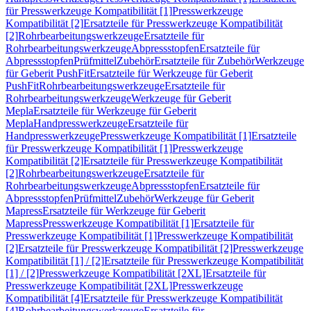
für Presswerkzeuge Kompatibilität [1]
Presswerkzeuge
Kompatibilität [2]
Ersatzteile für Presswerkzeuge Kompatibilität
[2]
Rohrbearbeitungswerkzeuge
Ersatzteile für
Rohrbearbeitungswerkzeuge
Abpressstopfen
Ersatzteile für
Abpressstopfen
Prüfmittel
Zubehör
Ersatzteile für Zubehör
Werkzeuge
für Geberit PushFit
Ersatzteile für Werkzeuge für Geberit
PushFit
Rohrbearbeitungswerkzeuge
Ersatzteile für
Rohrbearbeitungswerkzeuge
Werkzeuge für Geberit
Mepla
Ersatzteile für Werkzeuge für Geberit
Mepla
Handpresswerkzeuge
Ersatzteile für
Handpresswerkzeuge
Presswerkzeuge Kompatibilität [1]
Ersatzteile
für Presswerkzeuge Kompatibilität [1]
Presswerkzeuge
Kompatibilität [2]
Ersatzteile für Presswerkzeuge Kompatibilität
[2]
Rohrbearbeitungswerkzeuge
Ersatzteile für
Rohrbearbeitungswerkzeuge
Abpressstopfen
Ersatzteile für
Abpressstopfen
Prüfmittel
Zubehör
Werkzeuge für Geberit
Mapress
Ersatzteile für Werkzeuge für Geberit
Mapress
Presswerkzeuge Kompatibilität [1]
Ersatzteile für
Presswerkzeuge Kompatibilität [1]
Presswerkzeuge Kompatibilität
[2]
Ersatzteile für Presswerkzeuge Kompatibilität [2]
Presswerkzeuge
Kompatibilität [1] / [2]
Ersatzteile für Presswerkzeuge Kompatibilität
[1] / [2]
Presswerkzeuge Kompatibilität [2XL]
Ersatzteile für
Presswerkzeuge Kompatibilität [2XL]
Presswerkzeuge
Kompatibilität [4]
Ersatzteile für Presswerkzeuge Kompatibilität
[4]
Rohrbearbeitungswerkzeuge
Ersatzteile für