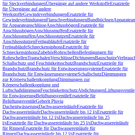
für Steckverbindungen
Übergänge auf andere Werkstoffe
Ersatzteile
für Übergänge auf andere
Werkstoffe
Gewindeverbindungen
Ersatzteile für
Gewindeverbindungen
Flanschverbindungen
Bundbüchsen
Apparatean
für Apparateanschlüsse
Anschlussbögen
Ersatzteile für
Anschlussbögen
Anschlussmuffen
Ersatzteile für
Anschlussmuffen
Anschlussstutzen
Ersatzteile für
Anschlussstutzen
Fertigabläufe
Ersatzteile für
Fertigabläufe
Schneckensiphons
Ersatzteile für
Schneckensiphons
Zubehör
Rohrschellen
Befestigungen für
Rohrschellen
Tragschalen
Verschlüsse
Dichtungen
Bauschutze
Verbrauc
Schallschutz und Feuchtigkeitsschutz
Brandschutz
Ersatzteile für
Brandschutz
Brandschutz für Entwässerungssysteme
Ersatzteile für
Brandschutz für Entwässerungssysteme
Schallschutz
Dämmungen
zur Körperschallentkopplung
Dämmungen zur
Körperschallentkopplung und
Luftschalldämmung
Feuchtigkeitsschutz
Abdichtungen
Lüftungsventile
für Entwässerung
Belüftungsventile
Ersatzteile für
Belüftungsventile
Geberit Pluvia
Dachentwässerung
Dachwassereinläufe
Ersatzteile für
Dachwassereinläufe
Dachwassereinläufe bis 12 l/s
Ersatzteile für
Dachwassereinläufe bis 12 l/s
Dachwassereinläufe bis 25
l/s
Ersatzteile für Dachwassereinläufe bis 25 l/s
Dachwassereinläufe
für Rinnen
Ersatzteile für Dachwassereinläufe für
Rinnen
Dachwassereinläufe bis 12 l/s
Ersatzteile für