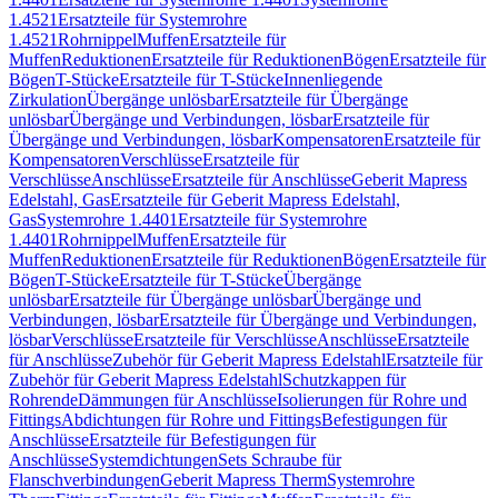
1.4521
Ersatzteile für Systemrohre
1.4521
Rohrnippel
Muffen
Ersatzteile für
Muffen
Reduktionen
Ersatzteile für Reduktionen
Bögen
Ersatzteile für
Bögen
T-Stücke
Ersatzteile für T-Stücke
Innenliegende
Zirkulation
Übergänge unlösbar
Ersatzteile für Übergänge
unlösbar
Übergänge und Verbindungen, lösbar
Ersatzteile für
Übergänge und Verbindungen, lösbar
Kompensatoren
Ersatzteile für
Kompensatoren
Verschlüsse
Ersatzteile für
Verschlüsse
Anschlüsse
Ersatzteile für Anschlüsse
Geberit Mapress
Edelstahl, Gas
Ersatzteile für Geberit Mapress Edelstahl,
Gas
Systemrohre 1.4401
Ersatzteile für Systemrohre
1.4401
Rohrnippel
Muffen
Ersatzteile für
Muffen
Reduktionen
Ersatzteile für Reduktionen
Bögen
Ersatzteile für
Bögen
T-Stücke
Ersatzteile für T-Stücke
Übergänge
unlösbar
Ersatzteile für Übergänge unlösbar
Übergänge und
Verbindungen, lösbar
Ersatzteile für Übergänge und Verbindungen,
lösbar
Verschlüsse
Ersatzteile für Verschlüsse
Anschlüsse
Ersatzteile
für Anschlüsse
Zubehör für Geberit Mapress Edelstahl
Ersatzteile für
Zubehör für Geberit Mapress Edelstahl
Schutzkappen für
Rohrende
Dämmungen für Anschlüsse
Isolierungen für Rohre und
Fittings
Abdichtungen für Rohre und Fittings
Befestigungen für
Anschlüsse
Ersatzteile für Befestigungen für
Anschlüsse
Systemdichtungen
Sets Schraube für
Flanschverbindungen
Geberit Mapress Therm
Systemrohre