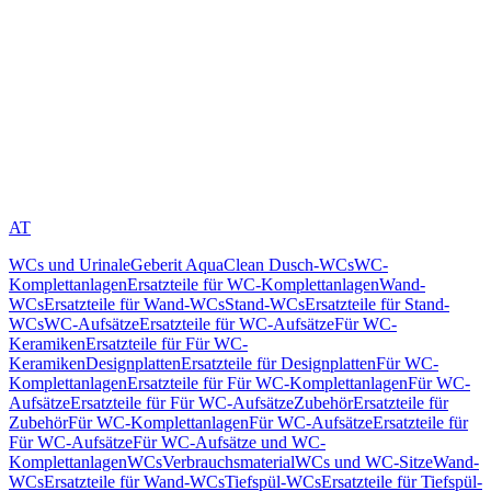
AT
WCs und Urinale
Geberit AquaClean Dusch-WCs
WC-
Komplettanlagen
Ersatzteile für WC-Komplettanlagen
Wand-
WCs
Ersatzteile für Wand-WCs
Stand-WCs
Ersatzteile für Stand-
WCs
WC-Aufsätze
Ersatzteile für WC-Aufsätze
Für WC-
Keramiken
Ersatzteile für Für WC-
Keramiken
Designplatten
Ersatzteile für Designplatten
Für WC-
Komplettanlagen
Ersatzteile für Für WC-Komplettanlagen
Für WC-
Aufsätze
Ersatzteile für Für WC-Aufsätze
Zubehör
Ersatzteile für
Zubehör
Für WC-Komplettanlagen
Für WC-Aufsätze
Ersatzteile für
Für WC-Aufsätze
Für WC-Aufsätze und WC-
Komplettanlagen
WCs
Verbrauchsmaterial
WCs und WC-Sitze
Wand-
WCs
Ersatzteile für Wand-WCs
Tiefspül-WCs
Ersatzteile für Tiefspül-