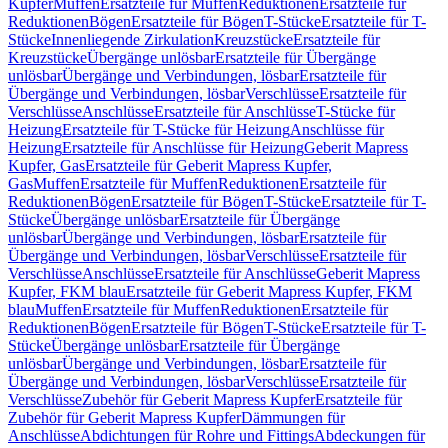
Kupfer
Muffen
Ersatzteile für Muffen
Reduktionen
Ersatzteile für
Reduktionen
Bögen
Ersatzteile für Bögen
T-Stücke
Ersatzteile für T-
Stücke
Innenliegende Zirkulation
Kreuzstücke
Ersatzteile für
Kreuzstücke
Übergänge unlösbar
Ersatzteile für Übergänge
unlösbar
Übergänge und Verbindungen, lösbar
Ersatzteile für
Übergänge und Verbindungen, lösbar
Verschlüsse
Ersatzteile für
Verschlüsse
Anschlüsse
Ersatzteile für Anschlüsse
T-Stücke für
Heizung
Ersatzteile für T-Stücke für Heizung
Anschlüsse für
Heizung
Ersatzteile für Anschlüsse für Heizung
Geberit Mapress
Kupfer, Gas
Ersatzteile für Geberit Mapress Kupfer,
Gas
Muffen
Ersatzteile für Muffen
Reduktionen
Ersatzteile für
Reduktionen
Bögen
Ersatzteile für Bögen
T-Stücke
Ersatzteile für T-
Stücke
Übergänge unlösbar
Ersatzteile für Übergänge
unlösbar
Übergänge und Verbindungen, lösbar
Ersatzteile für
Übergänge und Verbindungen, lösbar
Verschlüsse
Ersatzteile für
Verschlüsse
Anschlüsse
Ersatzteile für Anschlüsse
Geberit Mapress
Kupfer, FKM blau
Ersatzteile für Geberit Mapress Kupfer, FKM
blau
Muffen
Ersatzteile für Muffen
Reduktionen
Ersatzteile für
Reduktionen
Bögen
Ersatzteile für Bögen
T-Stücke
Ersatzteile für T-
Stücke
Übergänge unlösbar
Ersatzteile für Übergänge
unlösbar
Übergänge und Verbindungen, lösbar
Ersatzteile für
Übergänge und Verbindungen, lösbar
Verschlüsse
Ersatzteile für
Verschlüsse
Zubehör für Geberit Mapress Kupfer
Ersatzteile für
Zubehör für Geberit Mapress Kupfer
Dämmungen für
Anschlüsse
Abdichtungen für Rohre und Fittings
Abdeckungen für