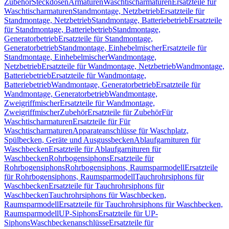
Zubehör
Steckdosen
Armaturen
Waschtischarmaturen
Ersatzteile für
Waschtischarmaturen
Standmontage, Netzbetrieb
Ersatzteile für
Standmontage, Netzbetrieb
Standmontage, Batteriebetrieb
Ersatzteile
für Standmontage, Batteriebetrieb
Standmontage,
Generatorbetrieb
Ersatzteile für Standmontage,
Generatorbetrieb
Standmontage, Einhebelmischer
Ersatzteile für
Standmontage, Einhebelmischer
Wandmontage,
Netzbetrieb
Ersatzteile für Wandmontage, Netzbetrieb
Wandmontage,
Batteriebetrieb
Ersatzteile für Wandmontage,
Batteriebetrieb
Wandmontage, Generatorbetrieb
Ersatzteile für
Wandmontage, Generatorbetrieb
Wandmontage,
Zweigriffmischer
Ersatzteile für Wandmontage,
Zweigriffmischer
Zubehör
Ersatzteile für Zubehör
Für
Waschtischarmaturen
Ersatzteile für Für
Waschtischarmaturen
Apparateanschlüsse für Waschplatz,
Spülbecken, Geräte und Ausgussbecken
Ablaufgarnituren für
Waschbecken
Ersatzteile für Ablaufgarnituren für
Waschbecken
Rohrbogensiphons
Ersatzteile für
Rohrbogensiphons
Rohrbogensiphons, Raumsparmodell
Ersatzteile
für Rohrbogensiphons, Raumsparmodell
Tauchrohrsiphons für
Waschbecken
Ersatzteile für Tauchrohrsiphons für
Waschbecken
Tauchrohrsiphons für Waschbecken,
Raumsparmodell
Ersatzteile für Tauchrohrsiphons für Waschbecken,
Raumsparmodell
UP-Siphons
Ersatzteile für UP-
Siphons
Waschbeckenanschlüsse
Ersatzteile für