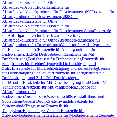
Ablaufdeckel
Ersatzteile für Ohne
Ablaufdeckel
Ablaufdeckel
Ersatzteile für
Ablaufdeckel
Ablaufgarnituren für Duschwannen, d90
Ersatzteile für
Ablaufgarnituren für Duschwannen, d90
Ohne
Ablaufdeckel
Ersatzteile für Ohne
Ablaufdeckel
Ablaufdeckel
Ersatzteile für
Ablaufdeckel
Ablaufgarnituren für Duschwannen Sestra
Ersatzteile
für Ablaufgarnituren für Duschwannen Sestra
Ohne
Ablaufdeckel
Ersatzteile für Ohne Ablaufdeckel
Zubehör für
Ablaufgarnituren für Duschwannen
Ventilstopfen
Ablaufgarnituren
für Badewannen, d52
Ersatzteile für Ablaufgarnituren für
Badewannen, d52
Mit Drehbetätigung
Ersatzteile für Mit
Drehbetätigung
Fertigbausets für Drehbetätigung
Ersatzteile für
Fertigbausets für Drehbetätigung
Mit Drehbetätigung und
Zulauf
Ersatzteile für Mit Drehbetätigung und Zulauf
Fertigbausets
für Drehbetätigung und Zulauf
Ersatzteile für Fertigbausets für
Drehbetätigung und Zulauf
Mit Druckbetätigung
PushControl
Ersatzteile für Mit Druckbetätigung PushControl
Mit
Ventilstopfen
Ersatzteile für Mit Ventilstopfen
Zubehör für
Ablaufgarnituren für
Badewannen
Anschlusssets
Wasseranschlüsse
Installations- und
Spülsysteme
Geberit Duofix
Systemwände
Ersatzteile für
Systemwände
Tragsysteme
Ersatzteile für
Tragsysteme
Beplankungen
Zubehör
Ersatzteile für
Zubehör
Montageelemente
Ersatzteile für Montageelemente
Elemente