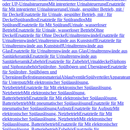
oder UP-Urinalsteuerung
Mit integrierter Urinalsteuerung
Ersatzteile
für Mit integrierter Urinalsteuerung
Urinale, gespülter Betrieb, mit /
für Deckel
Ersatzteile für Urinale, gespülter Betrieb, mit / für
Deckel
Spülrandlos
Ersatzteile für Spülrandlos
Mit
Spülrand
Ersatzteile für Mit Spülrand
Urinale, wasserloser
Betrieb
Ersatzteile für Urinale, wasserloser Betrieb
Ohne
Deckel
Ersatzteile für Ohne Deckel
Urinaltrennwände
Ersatzteile für
Urinaltrennwände
Urinaltrennwände aus Kunststoff
Ersatzteile für
Urinaltrennwände aus Kunststoff
Urinaltrennwände aus
Glas
Ersatzteile für Urinaltrennwände aus Glas
Urinaltrennwände aus
Sanitärkeramik
Ersatzteile für Urinaltrennwände aus
Sanitärkeramik
Zubehör
Ersatzteile für Zubehör
Urinaldeckel
Siphons
und Siphonzubehör
Spülrohre, Spülbögen und Übergänge
Ersatzteile
für Spülrohre, Spülbögen und
Übergänge
Befestigungsmaterial
Ablaufventile
Spülverteiler
Apparatean
für Unterputz
Mit elektronischer Spülauslösung,
Netzbetrieb
Ersatzteile für Mit elektronischer Spülauslösung,
Netzbetrieb
Mit elektronischer Spülauslösung,
Batteriebetrieb
Ersatzteile für Mit elektronischer Spülauslösung,
Batteriebetrieb
Mit pneumatischer Spülauslösung
Ersatzteile für Mit
pneumatischer Spülauslösung
Aufputz
Ersatzteile für Aufputz
Mit
elektronischer Spülauslösung, Netzbetrieb
Ersatzteile für Mit
elektronischer Spülauslösung, Netzbetrieb
Mit elektronischer
Spülauslösung, Batteriebetrieb
Ersatzteile für Mit elektronischer
Spülauslösung, Batteriebetrieb
Zubehör
Ersatzteile für