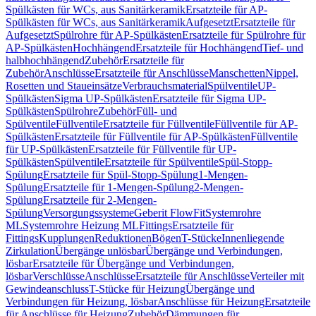
Spülkästen für WCs, aus Sanitärkeramik
Ersatzteile für AP-
Spülkästen für WCs, aus Sanitärkeramik
Aufgesetzt
Ersatzteile für
Aufgesetzt
Spülrohre für AP-Spülkästen
Ersatzteile für Spülrohre für
AP-Spülkästen
Hochhängend
Ersatzteile für Hochhängend
Tief- und
halbhochhängend
Zubehör
Ersatzteile für
Zubehör
Anschlüsse
Ersatzteile für Anschlüsse
Manschetten
Nippel,
Rosetten und Staueinsätze
Verbrauchsmaterial
Spülventile
UP-
Spülkästen
Sigma UP-Spülkästen
Ersatzteile für Sigma UP-
Spülkästen
Spülrohre
Zubehör
Füll- und
Spülventile
Füllventile
Ersatzteile für Füllventile
Füllventile für AP-
Spülkästen
Ersatzteile für Füllventile für AP-Spülkästen
Füllventile
für UP-Spülkästen
Ersatzteile für Füllventile für UP-
Spülkästen
Spülventile
Ersatzteile für Spülventile
Spül-Stopp-
Spülung
Ersatzteile für Spül-Stopp-Spülung
1-Mengen-
Spülung
Ersatzteile für 1-Mengen-Spülung
2-Mengen-
Spülung
Ersatzteile für 2-Mengen-
Spülung
Versorgungssysteme
Geberit FlowFit
Systemrohre
ML
Systemrohre Heizung ML
Fittings
Ersatzteile für
Fittings
Kupplungen
Reduktionen
Bögen
T-Stücke
Innenliegende
Zirkulation
Übergänge unlösbar
Übergänge und Verbindungen,
lösbar
Ersatzteile für Übergänge und Verbindungen,
lösbar
Verschlüsse
Anschlüsse
Ersatzteile für Anschlüsse
Verteiler mit
Gewindeanschluss
T-Stücke für Heizung
Übergänge und
Verbindungen für Heizung, lösbar
Anschlüsse für Heizung
Ersatzteile
für Anschlüsse für Heizung
Zubehör
Dämmungen für