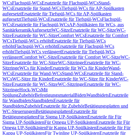
WCs
Flachspül-WCs
Ersatzteile für Flachspül-WCs
Stand-
WCs
Ersatzteile für Stand-WCs
Tiefspül-WCs für AP-Spülkasten
aufgesetzt
Ersatzteile für Tiefspül-WCs für AP-Spülkasten
aufgesetzt
Tiefspül-WCs
Ersatzteile für Tiefspül-WCs
Flachspül-
WCs
Ersatzteile für Flachspül-WCs
AP-Spülkästen für WCs, aus
Sanitärkeramik
Aufgesetzt
WC-Sitze
Ersatzteile für WC-Sitze
WC-
Sitze
Ersatzteile für WC-Sitze
Comfort WCs
Ersatzteile für Comfort
WCs
Tiefspül-WCs erhöht
Ersatzteile für Tiefspül-WCs
erhöht
Flachspül-WCs erhöht
Ersatzteile für Flachspül-WCs
erhöht
Tiefspül-WCs verlängert
Ersatzteile für Tiefspül-WCs
verlängert
Comfort WC-Sitze
Ersatzteile für Comfort WC-Sitze
WC-
Sitze
Ersatzteile für WC-Sitze
WC-Sitzringe
Ersatzteile für WC-
Sitzringe
WCs für Kinder
Ersatzteile für WCs für Kinder
Wand-
WCs
Ersatzteile für Wand-WCs
Stand-WCs
Ersatzteile für Stand-
WCs
WC-Sitze für Kinder
Ersatzteile für WC-Sitze für Kinder
WC-
Sitze
Ersatzteile für WC-Sitze
WC-Sitzringe
Ersatzteile für WC-
Sitzringe
Hock-WCs
Mit
Spülung
Zubehör
Befestigungsmaterial
Bidets
Wandbidets
Ersatzteile
für Wandbidets
Standbidets
Ersatzteile für
Standbidets
Zubehör
Ersatzteile für Zubehör
Betätigungsplatten und
WC-Steuerungen
Betätigungsplatten
Ersatzteile für
Betätigungsplatten
Für Sigma UP-Spülkästen
Ersatzteile für Für
Sigma UP-Spülkästen
Für Omega UP-Spülkästen
Ersatzteile für Für
Omega UP-Spülkästen
Für Kappa UP-Spülkästen
Ersatzteile für Für
Kappa UP-Spülkästen
Für Twinline UP-Spülkästen
Ersatzteile für