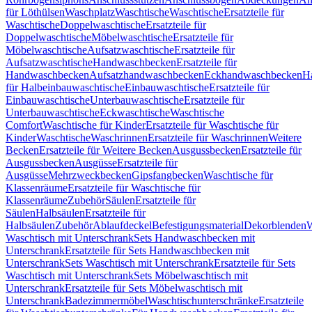
für Löthülsen
Waschplatz
Waschtische
Waschtische
Ersatzteile für
Waschtische
Doppelwaschtische
Ersatzteile für
Doppelwaschtische
Möbelwaschtische
Ersatzteile für
Möbelwaschtische
Aufsatzwaschtische
Ersatzteile für
Aufsatzwaschtische
Handwaschbecken
Ersatzteile für
Handwaschbecken
Aufsatzhandwaschbecken
Eckhandwaschbecken
H
für Halbeinbauwaschtische
Einbauwaschtische
Ersatzteile für
Einbauwaschtische
Unterbauwaschtische
Ersatzteile für
Unterbauwaschtische
Eckwaschtische
Waschtische
Comfort
Waschtische für Kinder
Ersatzteile für Waschtische für
Kinder
Waschtische
Waschrinnen
Ersatzteile für Waschrinnen
Weitere
Becken
Ersatzteile für Weitere Becken
Ausgussbecken
Ersatzteile für
Ausgussbecken
Ausgüsse
Ersatzteile für
Ausgüsse
Mehrzweckbecken
Gipsfangbecken
Waschtische für
Klassenräume
Ersatzteile für Waschtische für
Klassenräume
Zubehör
Säulen
Ersatzteile für
Säulen
Halbsäulen
Ersatzteile für
Halbsäulen
Zubehör
Ablaufdeckel
Befestigungsmaterial
Dekorblenden
W
Waschtisch mit Unterschrank
Sets Handwaschbecken mit
Unterschrank
Ersatzteile für Sets Handwaschbecken mit
Unterschrank
Sets Waschtisch mit Unterschrank
Ersatzteile für Sets
Waschtisch mit Unterschrank
Sets Möbelwaschtisch mit
Unterschrank
Ersatzteile für Sets Möbelwaschtisch mit
Unterschrank
Badezimmermöbel
Waschtischunterschränke
Ersatzteile