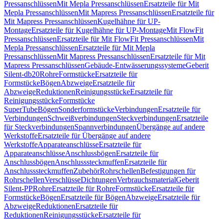
Pressanschlüssen
Mit Mepla Pressanschlüssen
Ersatzteile für Mit
Mepla Pressanschlüssen
Mit Mapress Pressanschlüssen
Ersatzteile für
Mit Mapress Pressanschlüssen
Kugelhähne für UP-
Montage
Ersatzteile für Kugelhähne für UP-Montage
Mit FlowFit
Pressanschlüssen
Ersatzteile für Mit FlowFit Pressanschlüssen
Mit
Mepla Pressanschlüssen
Ersatzteile für Mit Mepla
Pressanschlüssen
Mit Mapress Pressanschlüssen
Ersatzteile für Mit
Mapress Pressanschlüssen
Gebäude-Entwässerungssysteme
Geberit
Silent-db20
Rohre
Formstücke
Ersatzteile für
Formstücke
Bögen
Abzweige
Ersatzteile für
Abzweige
Reduktionen
Reinigungsstücke
Ersatzteile für
Reinigungsstücke
Formstücke
SuperTube
Bögen
Sonderformstücke
Verbindungen
Ersatzteile für
Verbindungen
Schweißverbindungen
Steckverbindungen
Ersatzteile
für Steckverbindungen
Spannverbindungen
Übergänge auf andere
Werkstoffe
Ersatzteile für Übergänge auf andere
Werkstoffe
Apparateanschlüsse
Ersatzteile für
Apparateanschlüsse
Anschlussbögen
Ersatzteile für
Anschlussbögen
Anschlusssteckmuffen
Ersatzteile für
Anschlusssteckmuffen
Zubehör
Rohrschellen
Befestigungen für
Rohrschellen
Verschlüsse
Dichtungen
Verbrauchsmaterial
Geberit
Silent-PP
Rohre
Ersatzteile für Rohre
Formstücke
Ersatzteile für
Formstücke
Bögen
Ersatzteile für Bögen
Abzweige
Ersatzteile für
Abzweige
Reduktionen
Ersatzteile für
Reduktionen
Reinigungsstücke
Ersatzteile für