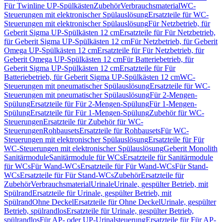
Für Twinline UP-Spülkästen
Zubehör
Verbrauchsmaterial
WC-
Steuerungen mit elektronischer Spülauslösung
Ersatzteile für WC-
Steuerungen mit elektronischer Spülauslösung
Für Netzbetrieb, für
Geberit Sigma UP-Spülkästen 12 cm
Ersatzteile für Für Netzbetrieb,
für Geberit Sigma UP-Spülkästen 12 cm
Für Netzbetrieb, für Geberit
Omega UP-Spülkästen 12 cm
Ersatzteile für Für Netzbetrieb, für
Geberit Omega UP-Spülkästen 12 cm
Für Batteriebetrieb, für
Geberit Sigma UP-Spülkästen 12 cm
Ersatzteile für Für
Batteriebetrieb, für Geberit Sigma UP-Spülkästen 12 cm
WC-
Steuerungen mit pneumatischer Spülauslösung
Ersatzteile für WC-
Steuerungen mit pneumatischer Spülauslösung
Für 2-Mengen-
Spülung
Ersatzteile für Für 2-Mengen-Spülung
Für 1-Mengen-
Spülung
Ersatzteile für Für 1-Mengen-Spülung
Zubehör für WC-
Steuerungen
Ersatzteile für Zubehör für WC-
Steuerungen
Rohbausets
Ersatzteile für Rohbausets
Für WC-
Steuerungen mit elektronischer Spülauslösung
Ersatzteile für Für
WC-Steuerungen mit elektronischer Spülauslösung
Geberit Monolith
Sanitärmodule
Sanitärmodule für WCs
Ersatzteile für Sanitärmodule
für WCs
Für Wand-WCs
Ersatzteile für Für Wand-WCs
Für Stand-
WCs
Ersatzteile für Für Stand-WCs
Zubehör
Ersatzteile für
Zubehör
Verbrauchsmaterial
Urinale
Urinale, gespülter Betrieb, mit
Spülrand
Ersatzteile für Urinale, gespülter Betrieb, mit
Spülrand
Ohne Deckel
Ersatzteile für Ohne Deckel
Urinale, gespülter
Betrieb, spülrandlos
Ersatzteile für Urinale, gespülter Betrieb,
spülrandlos
Für AP- oder UP-Urinalsteuerung
Ersatzteile für Für AP-