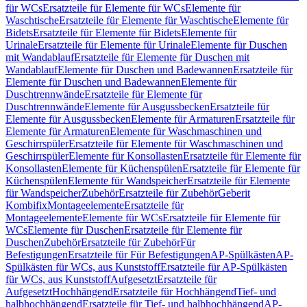
für WCs
Ersatzteile für Elemente für WCs
Elemente für
Waschtische
Ersatzteile für Elemente für Waschtische
Elemente für
Bidets
Ersatzteile für Elemente für Bidets
Elemente für
Urinale
Ersatzteile für Elemente für Urinale
Elemente für Duschen
mit Wandablauf
Ersatzteile für Elemente für Duschen mit
Wandablauf
Elemente für Duschen und Badewannen
Ersatzteile für
Elemente für Duschen und Badewannen
Elemente für
Duschtrennwände
Ersatzteile für Elemente für
Duschtrennwände
Elemente für Ausgussbecken
Ersatzteile für
Elemente für Ausgussbecken
Elemente für Armaturen
Ersatzteile für
Elemente für Armaturen
Elemente für Waschmaschinen und
Geschirrspüler
Ersatzteile für Elemente für Waschmaschinen und
Geschirrspüler
Elemente für Konsollasten
Ersatzteile für Elemente für
Konsollasten
Elemente für Küchenspülen
Ersatzteile für Elemente für
Küchenspülen
Elemente für Wandspeicher
Ersatzteile für Elemente
für Wandspeicher
Zubehör
Ersatzteile für Zubehör
Geberit
Kombifix
Montageelemente
Ersatzteile für
Montageelemente
Elemente für WCs
Ersatzteile für Elemente für
WCs
Elemente für Duschen
Ersatzteile für Elemente für
Duschen
Zubehör
Ersatzteile für Zubehör
Für
Befestigungen
Ersatzteile für Für Befestigungen
AP-Spülkästen
AP-
Spülkästen für WCs, aus Kunststoff
Ersatzteile für AP-Spülkästen
für WCs, aus Kunststoff
Aufgesetzt
Ersatzteile für
Aufgesetzt
Hochhängend
Ersatzteile für Hochhängend
Tief- und
halbhochhängend
Ersatzteile für Tief- und halbhochhängend
AP-