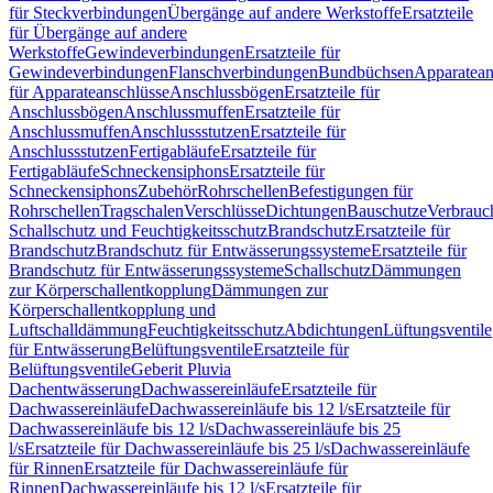
für Steckverbindungen
Übergänge auf andere Werkstoffe
Ersatzteile
für Übergänge auf andere
Werkstoffe
Gewindeverbindungen
Ersatzteile für
Gewindeverbindungen
Flanschverbindungen
Bundbüchsen
Apparatean
für Apparateanschlüsse
Anschlussbögen
Ersatzteile für
Anschlussbögen
Anschlussmuffen
Ersatzteile für
Anschlussmuffen
Anschlussstutzen
Ersatzteile für
Anschlussstutzen
Fertigabläufe
Ersatzteile für
Fertigabläufe
Schneckensiphons
Ersatzteile für
Schneckensiphons
Zubehör
Rohrschellen
Befestigungen für
Rohrschellen
Tragschalen
Verschlüsse
Dichtungen
Bauschutze
Verbrauc
Schallschutz und Feuchtigkeitsschutz
Brandschutz
Ersatzteile für
Brandschutz
Brandschutz für Entwässerungssysteme
Ersatzteile für
Brandschutz für Entwässerungssysteme
Schallschutz
Dämmungen
zur Körperschallentkopplung
Dämmungen zur
Körperschallentkopplung und
Luftschalldämmung
Feuchtigkeitsschutz
Abdichtungen
Lüftungsventile
für Entwässerung
Belüftungsventile
Ersatzteile für
Belüftungsventile
Geberit Pluvia
Dachentwässerung
Dachwassereinläufe
Ersatzteile für
Dachwassereinläufe
Dachwassereinläufe bis 12 l/s
Ersatzteile für
Dachwassereinläufe bis 12 l/s
Dachwassereinläufe bis 25
l/s
Ersatzteile für Dachwassereinläufe bis 25 l/s
Dachwassereinläufe
für Rinnen
Ersatzteile für Dachwassereinläufe für
Rinnen
Dachwassereinläufe bis 12 l/s
Ersatzteile für