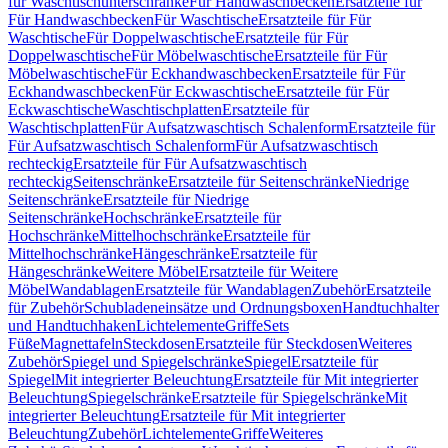
für Waschtischunterschränke
Für Handwaschbecken
Ersatzteile für
Für Handwaschbecken
Für Waschtische
Ersatzteile für Für
Waschtische
Für Doppelwaschtische
Ersatzteile für Für
Doppelwaschtische
Für Möbelwaschtische
Ersatzteile für Für
Möbelwaschtische
Für Eckhandwaschbecken
Ersatzteile für Für
Eckhandwaschbecken
Für Eckwaschtische
Ersatzteile für Für
Eckwaschtische
Waschtischplatten
Ersatzteile für
Waschtischplatten
Für Aufsatzwaschtisch Schalenform
Ersatzteile für
Für Aufsatzwaschtisch Schalenform
Für Aufsatzwaschtisch
rechteckig
Ersatzteile für Für Aufsatzwaschtisch
rechteckig
Seitenschränke
Ersatzteile für Seitenschränke
Niedrige
Seitenschränke
Ersatzteile für Niedrige
Seitenschränke
Hochschränke
Ersatzteile für
Hochschränke
Mittelhochschränke
Ersatzteile für
Mittelhochschränke
Hängeschränke
Ersatzteile für
Hängeschränke
Weitere Möbel
Ersatzteile für Weitere
Möbel
Wandablagen
Ersatzteile für Wandablagen
Zubehör
Ersatzteile
für Zubehör
Schubladeneinsätze und Ordnungsboxen
Handtuchhalter
und Handtuchhaken
Lichtelemente
Griffe
Sets
Füße
Magnettafeln
Steckdosen
Ersatzteile für Steckdosen
Weiteres
Zubehör
Spiegel und Spiegelschränke
Spiegel
Ersatzteile für
Spiegel
Mit integrierter Beleuchtung
Ersatzteile für Mit integrierter
Beleuchtung
Spiegelschränke
Ersatzteile für Spiegelschränke
Mit
integrierter Beleuchtung
Ersatzteile für Mit integrierter
Beleuchtung
Zubehör
Lichtelemente
Griffe
Weiteres