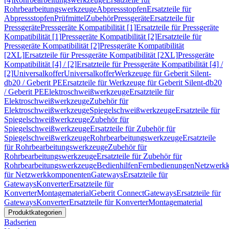
Rohrbearbeitungswerkzeuge
Abpressstopfen
Ersatzteile für
Abpressstopfen
Prüfmittel
Zubehör
Pressgeräte
Ersatzteile für
Pressgeräte
Pressgeräte Kompatibilität [1]
Ersatzteile für Pressgeräte
Kompatibilität [1]
Pressgeräte Kompatibilität [2]
Ersatzteile für
Pressgeräte Kompatibilität [2]
Pressgeräte Kompatibilität
[2XL]
Ersatzteile für Pressgeräte Kompatibilität [2XL]
Pressgeräte
Kompatibilität [4] / [2]
Ersatzteile für Pressgeräte Kompatibilität [4] /
[2]
Universalkoffer
Universalkoffer
Werkzeuge für Geberit Silent-
db20 / Geberit PE
Ersatzteile für Werkzeuge für Geberit Silent-db20
/ Geberit PE
Elektroschweißwerkzeuge
Ersatzteile für
Elektroschweißwerkzeuge
Zubehör für
Elektroschweißwerkzeuge
Spiegelschweißwerkzeuge
Ersatzteile für
Spiegelschweißwerkzeuge
Zubehör für
Spiegelschweißwerkzeuge
Ersatzteile für Zubehör für
Spiegelschweißwerkzeuge
Rohrbearbeitungswerkzeuge
Ersatzteile
für Rohrbearbeitungswerkzeuge
Zubehör für
Rohrbearbeitungswerkzeuge
Ersatzteile für Zubehör für
Rohrbearbeitungswerkzeuge
Bedienhilfen
Fernbedienungen
Netzwerk
für Netzwerkkomponenten
Gateways
Ersatzteile für
Gateways
Konverter
Ersatzteile für
Konverter
Montagematerial
Geberit Connect
Gateways
Ersatzteile für
Gateways
Konverter
Ersatzteile für Konverter
Montagematerial
Produktkategorien
Badserien