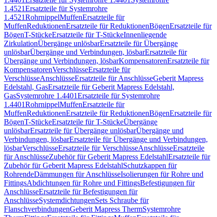
1.4521
Ersatzteile für Systemrohre
1.4521
Rohrnippel
Muffen
Ersatzteile für
Muffen
Reduktionen
Ersatzteile für Reduktionen
Bögen
Ersatzteile für
Bögen
T-Stücke
Ersatzteile für T-Stücke
Innenliegende
Zirkulation
Übergänge unlösbar
Ersatzteile für Übergänge
unlösbar
Übergänge und Verbindungen, lösbar
Ersatzteile für
Übergänge und Verbindungen, lösbar
Kompensatoren
Ersatzteile für
Kompensatoren
Verschlüsse
Ersatzteile für
Verschlüsse
Anschlüsse
Ersatzteile für Anschlüsse
Geberit Mapress
Edelstahl, Gas
Ersatzteile für Geberit Mapress Edelstahl,
Gas
Systemrohre 1.4401
Ersatzteile für Systemrohre
1.4401
Rohrnippel
Muffen
Ersatzteile für
Muffen
Reduktionen
Ersatzteile für Reduktionen
Bögen
Ersatzteile für
Bögen
T-Stücke
Ersatzteile für T-Stücke
Übergänge
unlösbar
Ersatzteile für Übergänge unlösbar
Übergänge und
Verbindungen, lösbar
Ersatzteile für Übergänge und Verbindungen,
lösbar
Verschlüsse
Ersatzteile für Verschlüsse
Anschlüsse
Ersatzteile
für Anschlüsse
Zubehör für Geberit Mapress Edelstahl
Ersatzteile für
Zubehör für Geberit Mapress Edelstahl
Schutzkappen für
Rohrende
Dämmungen für Anschlüsse
Isolierungen für Rohre und
Fittings
Abdichtungen für Rohre und Fittings
Befestigungen für
Anschlüsse
Ersatzteile für Befestigungen für
Anschlüsse
Systemdichtungen
Sets Schraube für
Flanschverbindungen
Geberit Mapress Therm
Systemrohre