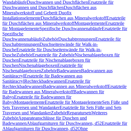
Wandabläufe
Duschwannen und Duschflächen
Ersatzteile für
Duschwannen und Duschflächen
Duschflächen aus
Mineralwerkstoff und Geberit Duofix
Installationselemente
Duschflächen aus Mineralwerkstoff
Ersatzteile
für Duschflächen aus Mineralwerkstoff
Montagelemente
Ersatzteile
für Montagelemente
Spezifische Duschwannenabläufe
Ersatzteile für
Spezifische
Duschwannenabläufe
Zubehör
Duschabtrennungen
Ersatzteile für
Duschabtrennungen
Duschseitenwände für Walk-in-
Dusche
Ersatzteile für Duschseitenwände für Walk-in-
Dusche
Zubehör
Ersatzteile für Zubehör
Nischenablageboxen für
Duschen
Ersatzteile für Nischenablageboxen für
Duschen
Nischenablageboxen
Ersatzteile für
Nischenablageboxen
Zubehör
Badewannen
Badewannen aus
Sanitäracryl
Ersatzteile für Badewannen aus
Sanitäracryl
Rechteckbadewannen
Ersatzteile für
Rechteckbadewannen
Badewannen aus Mineralwerkstoff
Ersatzteile
für Badewannen aus Mineralwerkstoff
Badewannen für
Babys
Ersatzteile für Badewannen für
Babys
Montagelemente
Ersatzteile für Montagelemente
Sets Füße und
Sets Traversen und Wandanker
Ersatzteile für Sets Füße und Sets
Traversen und Wandanker
Zubehör
Reparatursets
Weiteres
Zubehör
Apparateanschlüsse für Duschen und
Badewannen
Ablaufgarnituren für Duschwannen, d52
Ersatzteile für
Ablaufgarnituren für Duschwannen, d52
Ohne