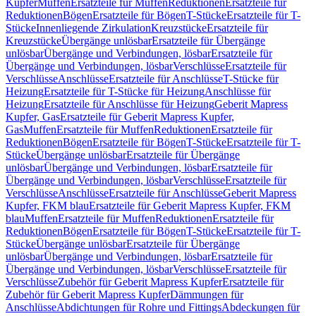
Kupfer
Muffen
Ersatzteile für Muffen
Reduktionen
Ersatzteile für
Reduktionen
Bögen
Ersatzteile für Bögen
T-Stücke
Ersatzteile für T-
Stücke
Innenliegende Zirkulation
Kreuzstücke
Ersatzteile für
Kreuzstücke
Übergänge unlösbar
Ersatzteile für Übergänge
unlösbar
Übergänge und Verbindungen, lösbar
Ersatzteile für
Übergänge und Verbindungen, lösbar
Verschlüsse
Ersatzteile für
Verschlüsse
Anschlüsse
Ersatzteile für Anschlüsse
T-Stücke für
Heizung
Ersatzteile für T-Stücke für Heizung
Anschlüsse für
Heizung
Ersatzteile für Anschlüsse für Heizung
Geberit Mapress
Kupfer, Gas
Ersatzteile für Geberit Mapress Kupfer,
Gas
Muffen
Ersatzteile für Muffen
Reduktionen
Ersatzteile für
Reduktionen
Bögen
Ersatzteile für Bögen
T-Stücke
Ersatzteile für T-
Stücke
Übergänge unlösbar
Ersatzteile für Übergänge
unlösbar
Übergänge und Verbindungen, lösbar
Ersatzteile für
Übergänge und Verbindungen, lösbar
Verschlüsse
Ersatzteile für
Verschlüsse
Anschlüsse
Ersatzteile für Anschlüsse
Geberit Mapress
Kupfer, FKM blau
Ersatzteile für Geberit Mapress Kupfer, FKM
blau
Muffen
Ersatzteile für Muffen
Reduktionen
Ersatzteile für
Reduktionen
Bögen
Ersatzteile für Bögen
T-Stücke
Ersatzteile für T-
Stücke
Übergänge unlösbar
Ersatzteile für Übergänge
unlösbar
Übergänge und Verbindungen, lösbar
Ersatzteile für
Übergänge und Verbindungen, lösbar
Verschlüsse
Ersatzteile für
Verschlüsse
Zubehör für Geberit Mapress Kupfer
Ersatzteile für
Zubehör für Geberit Mapress Kupfer
Dämmungen für
Anschlüsse
Abdichtungen für Rohre und Fittings
Abdeckungen für