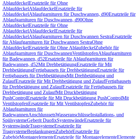
Ablaufdeckel
Ersatzteile für Ohne
Ablaufdeckel
Ablaufdeckel
Ersatzteile für
Ablaufdeckel
Ablaufgarnituren für Duschwannen, d90
Ersatzteile für
Ablaufgarnituren für Duschwannen, d90
Ohne
Ablaufdeckel
Ersatzteile für Ohne
Ablaufdeckel
Ablaufdeckel
Ersatzteile für
Ablaufdeckel
Ablaufgarnituren für Duschwannen Sestra
Ersatzteile
für Ablaufgarnituren für Duschwannen Sestra
Ohne
Ablaufdeckel
Ersatzteile für Ohne Ablaufdeckel
Zubehör für
Ablaufgarnituren für Duschwannen
Ventilstopfen
Ablaufgarnituren
für Badewannen, d52
Ersatzteile für Ablaufgarnituren für
Badewannen, d52
Mit Drehbetätigung
Ersatzteile für Mit
Drehbetätigung
Fertigbausets für Drehbetätigung
Ersatzteile für
Fertigbausets für Drehbetätigung
Mit Drehbetätigung und
Zulauf
Ersatzteile für Mit Drehbetätigung und Zulauf
Fertigbausets
für Drehbetätigung und Zulauf
Ersatzteile für Fertigbausets für
Drehbetätigung und Zulauf
Mit Druckbetätigung
PushControl
Ersatzteile für Mit Druckbetätigung PushControl
Mit
Ventilstopfen
Ersatzteile für Mit Ventilstopfen
Zubehör für
Ablaufgarnituren für
Badewannen
Anschlusssets
Wasseranschlüsse
Installations- und
Spülsysteme
Geberit Duofix
Systemwände
Ersatzteile für
Systemwände
Tragsysteme
Ersatzteile für
Tragsysteme
Beplankungen
Zubehör
Ersatzteile für
Zubehör
Montageelemente
Ersatzteile für Montageelemente
Elemente