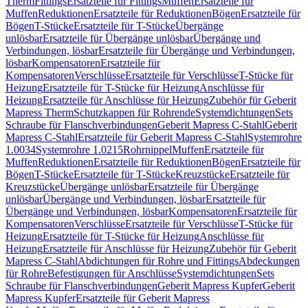
Therm
Fittings
Ersatzteile für Fittings
Muffen
Ersatzteile für
Muffen
Reduktionen
Ersatzteile für Reduktionen
Bögen
Ersatzteile für
Bögen
T-Stücke
Ersatzteile für T-Stücke
Übergänge
unlösbar
Ersatzteile für Übergänge unlösbar
Übergänge und
Verbindungen, lösbar
Ersatzteile für Übergänge und Verbindungen,
lösbar
Kompensatoren
Ersatzteile für
Kompensatoren
Verschlüsse
Ersatzteile für Verschlüsse
T-Stücke für
Heizung
Ersatzteile für T-Stücke für Heizung
Anschlüsse für
Heizung
Ersatzteile für Anschlüsse für Heizung
Zubehör für Geberit
Mapress Therm
Schutzkappen für Rohrende
Systemdichtungen
Sets
Schraube für Flanschverbindungen
Geberit Mapress C-Stahl
Geberit
Mapress C-Stahl
Ersatzteile für Geberit Mapress C-Stahl
Systemrohre
1.0034
Systemrohre 1.0215
Rohrnippel
Muffen
Ersatzteile für
Muffen
Reduktionen
Ersatzteile für Reduktionen
Bögen
Ersatzteile für
Bögen
T-Stücke
Ersatzteile für T-Stücke
Kreuzstücke
Ersatzteile für
Kreuzstücke
Übergänge unlösbar
Ersatzteile für Übergänge
unlösbar
Übergänge und Verbindungen, lösbar
Ersatzteile für
Übergänge und Verbindungen, lösbar
Kompensatoren
Ersatzteile für
Kompensatoren
Verschlüsse
Ersatzteile für Verschlüsse
T-Stücke für
Heizung
Ersatzteile für T-Stücke für Heizung
Anschlüsse für
Heizung
Ersatzteile für Anschlüsse für Heizung
Zubehör für Geberit
Mapress C-Stahl
Abdichtungen für Rohre und Fittings
Abdeckungen
für Rohre
Befestigungen für Anschlüsse
Systemdichtungen
Sets
Schraube für Flanschverbindungen
Geberit Mapress Kupfer
Geberit
Mapress Kupfer
Ersatzteile für Geberit Mapress