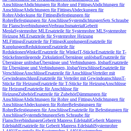
Anschlüsse
Abdichtungen für Rohre und Fittings
Abdichtungen für
Anschlüsse
Abdichtungen für Fittings
Abdeckungen für
Rohre
Abdeckung für Fittings
Befestigungen für
Rohre
Befestigungen für Anschlüsse
Systemdichtungen
Sets Schraube
für Flanschverbindungen
Verbrauchsmaterial
Geberit
Mepla
Systemrohre ML
Ersatzteile für Systemrohre ML
Systemrohre
Heizung ML
Ersatzteile für Systemrohre Heizung
ML
Fittings
Ersatzteile für Fittings
Kupplungen
Ersatzteile für
Kupplungen
Reduktionen
Ersatzteile für
Reduktionen
Winkel
Ersatzteile für Winkel
T-Stücke
Ersatzteile für T-
Stücke
Innenliegende Zirkulation
Übergänge unlösbar
Ersatzteile für
Übergänge unlösbar
Übergänge und Verbindungen, lösbar
Ersatzteile
für Übergänge und Verbindungen, lösbar
Verschlüsse
Ersatzteile für
Verschlüsse
Anschlüsse
Ersatzteile für Anschlüsse
Verteiler mit
Gewindeanschluss
Ersatzteile für Verteiler mit Gewindeanschluss
T-
Stücke für Heizung
Ersatzteile für T-Stücke für Heizung
Anschlüsse
für Heizung
Ersatzteile für Anschlüsse für
Heizung
Zubehör
Ersatzteile für Zubehör
Dämmungen für
Anschlüsse
Abdichtungen für Rohre und Fittings
Abdichtungen für
Anschlüsse
Abdeckungen für Rohre
Befestigungen für
Rohre
Befestigungen für Anschlüsse
Ersatzteile für Befestigungen für
Anschlüsse
Systemdichtungen
Sets Schraube für
Flanschverbindungen
Geberit Mapress Edelstahl
Geberit Mapress
Edelstahl
Ersatzteile für Geberit Mapress Edelstahl
Systemrohre
1.4401
Ersatzteile für Systemrohre 1.4401
Systemrohre