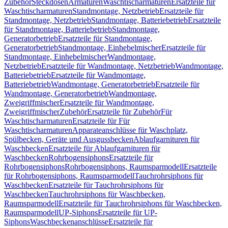
Zubehör
Steckdosen
Armaturen
Waschtischarmaturen
Ersatzteile für
Waschtischarmaturen
Standmontage, Netzbetrieb
Ersatzteile für
Standmontage, Netzbetrieb
Standmontage, Batteriebetrieb
Ersatzteile
für Standmontage, Batteriebetrieb
Standmontage,
Generatorbetrieb
Ersatzteile für Standmontage,
Generatorbetrieb
Standmontage, Einhebelmischer
Ersatzteile für
Standmontage, Einhebelmischer
Wandmontage,
Netzbetrieb
Ersatzteile für Wandmontage, Netzbetrieb
Wandmontage,
Batteriebetrieb
Ersatzteile für Wandmontage,
Batteriebetrieb
Wandmontage, Generatorbetrieb
Ersatzteile für
Wandmontage, Generatorbetrieb
Wandmontage,
Zweigriffmischer
Ersatzteile für Wandmontage,
Zweigriffmischer
Zubehör
Ersatzteile für Zubehör
Für
Waschtischarmaturen
Ersatzteile für Für
Waschtischarmaturen
Apparateanschlüsse für Waschplatz,
Spülbecken, Geräte und Ausgussbecken
Ablaufgarnituren für
Waschbecken
Ersatzteile für Ablaufgarnituren für
Waschbecken
Rohrbogensiphons
Ersatzteile für
Rohrbogensiphons
Rohrbogensiphons, Raumsparmodell
Ersatzteile
für Rohrbogensiphons, Raumsparmodell
Tauchrohrsiphons für
Waschbecken
Ersatzteile für Tauchrohrsiphons für
Waschbecken
Tauchrohrsiphons für Waschbecken,
Raumsparmodell
Ersatzteile für Tauchrohrsiphons für Waschbecken,
Raumsparmodell
UP-Siphons
Ersatzteile für UP-
Siphons
Waschbeckenanschlüsse
Ersatzteile für