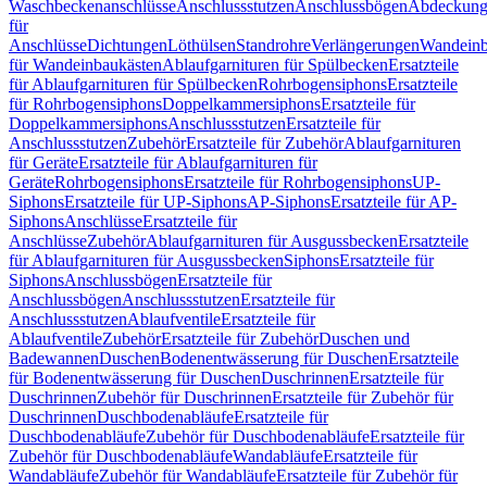
Waschbeckenanschlüsse
Anschlussstutzen
Anschlussbögen
Abdeckung
für
Anschlüsse
Dichtungen
Löthülsen
Standrohre
Verlängerungen
Wandeinb
für Wandeinbaukästen
Ablaufgarnituren für Spülbecken
Ersatzteile
für Ablaufgarnituren für Spülbecken
Rohrbogensiphons
Ersatzteile
für Rohrbogensiphons
Doppelkammersiphons
Ersatzteile für
Doppelkammersiphons
Anschlussstutzen
Ersatzteile für
Anschlussstutzen
Zubehör
Ersatzteile für Zubehör
Ablaufgarnituren
für Geräte
Ersatzteile für Ablaufgarnituren für
Geräte
Rohrbogensiphons
Ersatzteile für Rohrbogensiphons
UP-
Siphons
Ersatzteile für UP-Siphons
AP-Siphons
Ersatzteile für AP-
Siphons
Anschlüsse
Ersatzteile für
Anschlüsse
Zubehör
Ablaufgarnituren für Ausgussbecken
Ersatzteile
für Ablaufgarnituren für Ausgussbecken
Siphons
Ersatzteile für
Siphons
Anschlussbögen
Ersatzteile für
Anschlussbögen
Anschlussstutzen
Ersatzteile für
Anschlussstutzen
Ablaufventile
Ersatzteile für
Ablaufventile
Zubehör
Ersatzteile für Zubehör
Duschen und
Badewannen
Duschen
Bodenentwässerung für Duschen
Ersatzteile
für Bodenentwässerung für Duschen
Duschrinnen
Ersatzteile für
Duschrinnen
Zubehör für Duschrinnen
Ersatzteile für Zubehör für
Duschrinnen
Duschbodenabläufe
Ersatzteile für
Duschbodenabläufe
Zubehör für Duschbodenabläufe
Ersatzteile für
Zubehör für Duschbodenabläufe
Wandabläufe
Ersatzteile für
Wandabläufe
Zubehör für Wandabläufe
Ersatzteile für Zubehör für