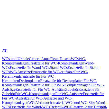
AT
WCs und Urinale
Geberit AquaClean Dusch-WCs
WC-
Komplettanlagen
Ersatzteile für WC-Komplettanlagen
Wand-
WCs
Ersatzteile für Wand-WCs
Stand-WCs
Ersatzteile für Stand-
WCs
WC-Aufsätze
Ersatzteile für WC-Aufsätze
Für WC-
Keramiken
Ersatzteile für Für WC-
Keramiken
Designplatten
Ersatzteile für Designplatten
Für WC-
Komplettanlagen
Ersatzteile für Für WC-Komplettanlagen
Für WC-
Aufsätze
Ersatzteile für Für WC-Aufsätze
Zubehör
Ersatzteile für
Zubehör
Für WC-Komplettanlagen
Für WC-Aufsätze
Ersatzteile für
Für WC-Aufsätze
Für WC-Aufsätze und WC-
Komplettanlagen
WCs
Verbrauchsmaterial
WCs und WC-Sitze
Wand-
WCs
Ersatzteile für Wand-WCs
Tiefspül-WCs
Ersatzteile für Tiefspül-