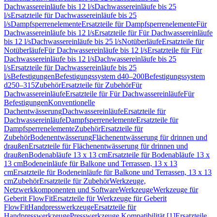
Dachwassereinläufe bis 12 l/s
Dachwassereinläufe bis 25
l/s
Ersatzteile für Dachwassereinläufe bis 25
l/s
Dampfsperrenelemente
Ersatzteile für Dampfsperrenelemente
Für
Dachwassereinläufe bis 12 l/s
Ersatzteile für Für Dachwassereinläufe
bis 12 l/s
Dachwassereinläufe bis 25 l/s
Notüberläufe
Ersatzteile für
Notüberläufe
Für Dachwassereinläufe bis 12 l/s
Ersatzteile für Für
Dachwassereinläufe bis 12 l/s
Dachwassereinläufe bis 25
l/s
Ersatzteile für Dachwassereinläufe bis 25
l/s
Befestigungen
Befestigungssystem d40–200
Befestigungssystem
d250–315
Zubehör
Ersatzteile für Zubehör
Für
Dachwassereinläufe
Ersatzteile für Für Dachwassereinläufe
Für
Befestigungen
Konventionelle
Dachentwässerung
Dachwassereinläufe
Ersatzteile für
Dachwassereinläufe
Dampfsperrenelemente
Ersatzteile für
Dampfsperrenelemente
Zubehör
Ersatzteile für
Zubehör
Bodenentwässerung
Flächenentwässerung für drinnen und
draußen
Ersatzteile für Flächenentwässerung für drinnen und
draußen
Bodenabläufe 13 x 13 cm
Ersatzteile für Bodenabläufe 13 x
13 cm
Bodeneinläufe für Balkone und Terrassen, 13 x 13
cm
Ersatzteile für Bodeneinläufe für Balkone und Terrassen, 13 x 13
cm
Zubehör
Ersatzteile für Zubehör
Werkzeuge,
Netzwerkkomponenten und Software
Werkzeuge
Werkzeuge für
Geberit FlowFit
Ersatzteile für Werkzeuge für Geberit
FlowFit
Handpresswerkzeuge
Ersatzteile für
Handpresswerkzeuge
Presswerkzeuge Kompatibilität [1]
Ersatzteile