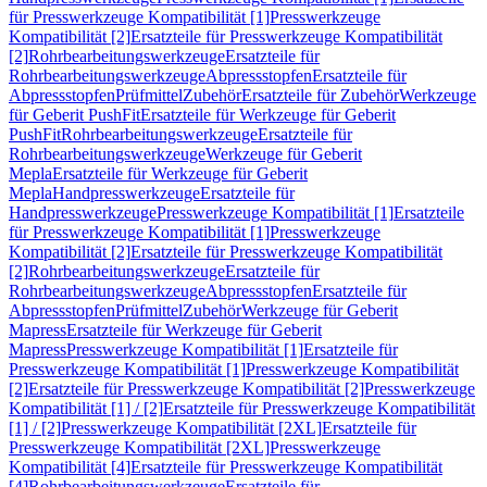
für Presswerkzeuge Kompatibilität [1]
Presswerkzeuge
Kompatibilität [2]
Ersatzteile für Presswerkzeuge Kompatibilität
[2]
Rohrbearbeitungswerkzeuge
Ersatzteile für
Rohrbearbeitungswerkzeuge
Abpressstopfen
Ersatzteile für
Abpressstopfen
Prüfmittel
Zubehör
Ersatzteile für Zubehör
Werkzeuge
für Geberit PushFit
Ersatzteile für Werkzeuge für Geberit
PushFit
Rohrbearbeitungswerkzeuge
Ersatzteile für
Rohrbearbeitungswerkzeuge
Werkzeuge für Geberit
Mepla
Ersatzteile für Werkzeuge für Geberit
Mepla
Handpresswerkzeuge
Ersatzteile für
Handpresswerkzeuge
Presswerkzeuge Kompatibilität [1]
Ersatzteile
für Presswerkzeuge Kompatibilität [1]
Presswerkzeuge
Kompatibilität [2]
Ersatzteile für Presswerkzeuge Kompatibilität
[2]
Rohrbearbeitungswerkzeuge
Ersatzteile für
Rohrbearbeitungswerkzeuge
Abpressstopfen
Ersatzteile für
Abpressstopfen
Prüfmittel
Zubehör
Werkzeuge für Geberit
Mapress
Ersatzteile für Werkzeuge für Geberit
Mapress
Presswerkzeuge Kompatibilität [1]
Ersatzteile für
Presswerkzeuge Kompatibilität [1]
Presswerkzeuge Kompatibilität
[2]
Ersatzteile für Presswerkzeuge Kompatibilität [2]
Presswerkzeuge
Kompatibilität [1] / [2]
Ersatzteile für Presswerkzeuge Kompatibilität
[1] / [2]
Presswerkzeuge Kompatibilität [2XL]
Ersatzteile für
Presswerkzeuge Kompatibilität [2XL]
Presswerkzeuge
Kompatibilität [4]
Ersatzteile für Presswerkzeuge Kompatibilität
[4]
Rohrbearbeitungswerkzeuge
Ersatzteile für