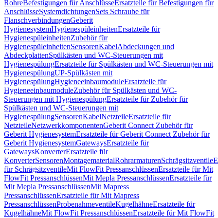
Rohre
Befestigungen für Anschlüsse
Ersatzteile für Befestigungen für
Anschlüsse
Systemdichtungen
Sets Schraube für
Flanschverbindungen
Geberit
Hygienesystem
Hygienespüleinheiten
Ersatzteile für
Hygienespüleinheiten
Zubehör für
Hygienespüleinheiten
Sensoren
Kabel
Abdeckungen und
Abdeckplatten
Spülkästen und WC-Steuerungen mit
Hygienespülung
Ersatzteile für Spülkästen und WC-Steuerungen mit
Hygienespülung
UP-Spülkästen mit
Hygienespülung
Hygieneeinbaumodule
Ersatzteile für
Hygieneeinbaumodule
Zubehör für Spülkästen und WC-
Steuerungen mit Hygienespülung
Ersatzteile für Zubehör für
Spülkästen und WC-Steuerungen mit
Hygienespülung
Sensoren
Kabel
Netzteile
Ersatzteile für
Netzteile
Netzwerkkomponenten
Geberit Connect Zubehör für
Geberit Hygienesystem
Ersatzteile für Geberit Connect Zubehör für
Geberit Hygienesystem
Gateways
Ersatzteile für
Gateways
Konverter
Ersatzteile für
Konverter
Sensoren
Montagematerial
Rohrarmaturen
Schrägsitzventile
E
für Schrägsitzventile
Mit FlowFit Pressanschlüssen
Ersatzteile für Mit
FlowFit Pressanschlüssen
Mit Mepla Pressanschlüssen
Ersatzteile für
Mit Mepla Pressanschlüssen
Mit Mapress
Pressanschlüssen
Ersatzteile für Mit Mapress
Pressanschlüssen
Probenahmeventile
Kugelhähne
Ersatzteile für
Kugelhähne
Mit FlowFit Pressanschlüssen
Ersatzteile für Mit FlowFit