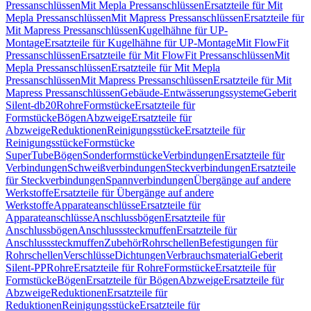
Pressanschlüssen
Mit Mepla Pressanschlüssen
Ersatzteile für Mit
Mepla Pressanschlüssen
Mit Mapress Pressanschlüssen
Ersatzteile für
Mit Mapress Pressanschlüssen
Kugelhähne für UP-
Montage
Ersatzteile für Kugelhähne für UP-Montage
Mit FlowFit
Pressanschlüssen
Ersatzteile für Mit FlowFit Pressanschlüssen
Mit
Mepla Pressanschlüssen
Ersatzteile für Mit Mepla
Pressanschlüssen
Mit Mapress Pressanschlüssen
Ersatzteile für Mit
Mapress Pressanschlüssen
Gebäude-Entwässerungssysteme
Geberit
Silent-db20
Rohre
Formstücke
Ersatzteile für
Formstücke
Bögen
Abzweige
Ersatzteile für
Abzweige
Reduktionen
Reinigungsstücke
Ersatzteile für
Reinigungsstücke
Formstücke
SuperTube
Bögen
Sonderformstücke
Verbindungen
Ersatzteile für
Verbindungen
Schweißverbindungen
Steckverbindungen
Ersatzteile
für Steckverbindungen
Spannverbindungen
Übergänge auf andere
Werkstoffe
Ersatzteile für Übergänge auf andere
Werkstoffe
Apparateanschlüsse
Ersatzteile für
Apparateanschlüsse
Anschlussbögen
Ersatzteile für
Anschlussbögen
Anschlusssteckmuffen
Ersatzteile für
Anschlusssteckmuffen
Zubehör
Rohrschellen
Befestigungen für
Rohrschellen
Verschlüsse
Dichtungen
Verbrauchsmaterial
Geberit
Silent-PP
Rohre
Ersatzteile für Rohre
Formstücke
Ersatzteile für
Formstücke
Bögen
Ersatzteile für Bögen
Abzweige
Ersatzteile für
Abzweige
Reduktionen
Ersatzteile für
Reduktionen
Reinigungsstücke
Ersatzteile für