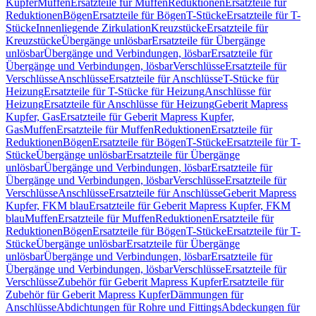
Kupfer
Muffen
Ersatzteile für Muffen
Reduktionen
Ersatzteile für
Reduktionen
Bögen
Ersatzteile für Bögen
T-Stücke
Ersatzteile für T-
Stücke
Innenliegende Zirkulation
Kreuzstücke
Ersatzteile für
Kreuzstücke
Übergänge unlösbar
Ersatzteile für Übergänge
unlösbar
Übergänge und Verbindungen, lösbar
Ersatzteile für
Übergänge und Verbindungen, lösbar
Verschlüsse
Ersatzteile für
Verschlüsse
Anschlüsse
Ersatzteile für Anschlüsse
T-Stücke für
Heizung
Ersatzteile für T-Stücke für Heizung
Anschlüsse für
Heizung
Ersatzteile für Anschlüsse für Heizung
Geberit Mapress
Kupfer, Gas
Ersatzteile für Geberit Mapress Kupfer,
Gas
Muffen
Ersatzteile für Muffen
Reduktionen
Ersatzteile für
Reduktionen
Bögen
Ersatzteile für Bögen
T-Stücke
Ersatzteile für T-
Stücke
Übergänge unlösbar
Ersatzteile für Übergänge
unlösbar
Übergänge und Verbindungen, lösbar
Ersatzteile für
Übergänge und Verbindungen, lösbar
Verschlüsse
Ersatzteile für
Verschlüsse
Anschlüsse
Ersatzteile für Anschlüsse
Geberit Mapress
Kupfer, FKM blau
Ersatzteile für Geberit Mapress Kupfer, FKM
blau
Muffen
Ersatzteile für Muffen
Reduktionen
Ersatzteile für
Reduktionen
Bögen
Ersatzteile für Bögen
T-Stücke
Ersatzteile für T-
Stücke
Übergänge unlösbar
Ersatzteile für Übergänge
unlösbar
Übergänge und Verbindungen, lösbar
Ersatzteile für
Übergänge und Verbindungen, lösbar
Verschlüsse
Ersatzteile für
Verschlüsse
Zubehör für Geberit Mapress Kupfer
Ersatzteile für
Zubehör für Geberit Mapress Kupfer
Dämmungen für
Anschlüsse
Abdichtungen für Rohre und Fittings
Abdeckungen für