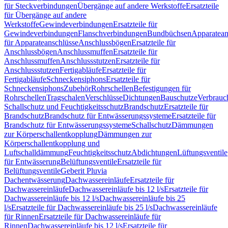
für Steckverbindungen
Übergänge auf andere Werkstoffe
Ersatzteile
für Übergänge auf andere
Werkstoffe
Gewindeverbindungen
Ersatzteile für
Gewindeverbindungen
Flanschverbindungen
Bundbüchsen
Apparatean
für Apparateanschlüsse
Anschlussbögen
Ersatzteile für
Anschlussbögen
Anschlussmuffen
Ersatzteile für
Anschlussmuffen
Anschlussstutzen
Ersatzteile für
Anschlussstutzen
Fertigabläufe
Ersatzteile für
Fertigabläufe
Schneckensiphons
Ersatzteile für
Schneckensiphons
Zubehör
Rohrschellen
Befestigungen für
Rohrschellen
Tragschalen
Verschlüsse
Dichtungen
Bauschutze
Verbrauc
Schallschutz und Feuchtigkeitsschutz
Brandschutz
Ersatzteile für
Brandschutz
Brandschutz für Entwässerungssysteme
Ersatzteile für
Brandschutz für Entwässerungssysteme
Schallschutz
Dämmungen
zur Körperschallentkopplung
Dämmungen zur
Körperschallentkopplung und
Luftschalldämmung
Feuchtigkeitsschutz
Abdichtungen
Lüftungsventile
für Entwässerung
Belüftungsventile
Ersatzteile für
Belüftungsventile
Geberit Pluvia
Dachentwässerung
Dachwassereinläufe
Ersatzteile für
Dachwassereinläufe
Dachwassereinläufe bis 12 l/s
Ersatzteile für
Dachwassereinläufe bis 12 l/s
Dachwassereinläufe bis 25
l/s
Ersatzteile für Dachwassereinläufe bis 25 l/s
Dachwassereinläufe
für Rinnen
Ersatzteile für Dachwassereinläufe für
Rinnen
Dachwassereinläufe bis 12 l/s
Ersatzteile für