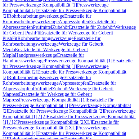
für Presswerkzeuge Kompatibilität [1]
Presswerkzeuge
Kompatibilität [2]
Ersatzteile für Presswerkzeuge Kompatibilität
[2]
Rohrbearbeitungswerkzeuge
Ersatzteile für
Rohrbearbeitungswerkzeuge
Abpressstopfen
Ersatzteile für
Abpressstopfen
Prüfmittel
Zubehör
Ersatzteile für Zubehör
Werkzeuge
für Geberit PushFit
Ersatzteile für Werkzeuge für Geberit
PushFit
Rohrbearbeitungswerkzeuge
Ersatzteile für
Rohrbearbeitungswerkzeuge
Werkzeuge für Geberit
Mepla
Ersatzteile für Werkzeuge für Geberit
Mepla
Handpresswerkzeuge
Ersatzteile für
Handpresswerkzeuge
Presswerkzeuge Kompatibilität [1]
Ersatzteile
für Presswerkzeuge Kompatibilität [1]
Presswerkzeuge
Kompatibilität [2]
Ersatzteile für Presswerkzeuge Kompatibilität
[2]
Rohrbearbeitungswerkzeuge
Ersatzteile für
Rohrbearbeitungswerkzeuge
Abpressstopfen
Ersatzteile für
Abpressstopfen
Prüfmittel
Zubehör
Werkzeuge für Geberit
Mapress
Ersatzteile für Werkzeuge für Geberit
Mapress
Presswerkzeuge Kompatibilität [1]
Ersatzteile für
Presswerkzeuge Kompatibilität [1]
Presswerkzeuge Kompatibilität
[2]
Ersatzteile für Presswerkzeuge Kompatibilität [2]
Presswerkzeuge
Kompatibilität [1] / [2]
Ersatzteile für Presswerkzeuge Kompatibilität
[1] / [2]
Presswerkzeuge Kompatibilität [2XL]
Ersatzteile für
Presswerkzeuge Kompatibilität [2XL]
Presswerkzeuge
Kompatibilität [4]
Ersatzteile für Presswerkzeuge Kompatibilität
[4]
Rohrbearbeitungswerkzeuge
Ersatzteile für