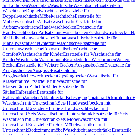
für Löthülsen
Waschplatz
Waschtische
Waschtische
Ersatzteile für
Waschtische
Doppelwaschtische
Ersatzteile für
Doppelwaschtische
Möbelwaschtische
Ersatzteile für
Möbelwaschtische
Aufsatzwaschtische
Ersatzteile für
Aufsatzwaschtische
Handwaschbecken
Ersatzteile für
Handwaschbecken
Aufsatzhandwaschbecken
Eckhandwaschbecken
H
für Halbeinbauwaschtische
Einbauwaschtische
Ersatzteile für
Einbauwaschtische
Unterbauwaschtische
Ersatzteile für
Unterbauwaschtische
Eckwaschtische
Waschtische
Comfort
Waschtische für Kinder
Ersatzteile für Waschtische für
Kinder
Waschtische
Waschrinnen
Ersatzteile für Waschrinnen
Weitere
Becken
Ersatzteile für Weitere Becken
Ausgussbecken
Ersatzteile für
Ausgussbecken
Ausgüsse
Ersatzteile für
Ausgüsse
Mehrzweckbecken
Gipsfangbecken
Waschtische für
Klassenräume
Ersatzteile für Waschtische für
Klassenräume
Zubehör
Säulen
Ersatzteile für
Säulen
Halbsäulen
Ersatzteile für
Halbsäulen
Zubehör
Ablaufdeckel
Befestigungsmaterial
Dekorblenden
W
Waschtisch mit Unterschrank
Sets Handwaschbecken mit
Unterschrank
Ersatzteile für Sets Handwaschbecken mit
Unterschrank
Sets Waschtisch mit Unterschrank
Ersatzteile für Sets
Waschtisch mit Unterschrank
Sets Möbelwaschtisch mit
Unterschrank
Ersatzteile für Sets Möbelwaschtisch mit
Unterschrank
Badezimmermöbel
Waschtischunterschränke
Ersatzteile