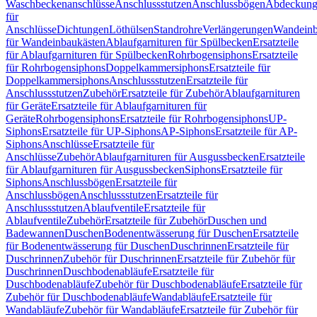
Waschbeckenanschlüsse
Anschlussstutzen
Anschlussbögen
Abdeckung
für
Anschlüsse
Dichtungen
Löthülsen
Standrohre
Verlängerungen
Wandeinb
für Wandeinbaukästen
Ablaufgarnituren für Spülbecken
Ersatzteile
für Ablaufgarnituren für Spülbecken
Rohrbogensiphons
Ersatzteile
für Rohrbogensiphons
Doppelkammersiphons
Ersatzteile für
Doppelkammersiphons
Anschlussstutzen
Ersatzteile für
Anschlussstutzen
Zubehör
Ersatzteile für Zubehör
Ablaufgarnituren
für Geräte
Ersatzteile für Ablaufgarnituren für
Geräte
Rohrbogensiphons
Ersatzteile für Rohrbogensiphons
UP-
Siphons
Ersatzteile für UP-Siphons
AP-Siphons
Ersatzteile für AP-
Siphons
Anschlüsse
Ersatzteile für
Anschlüsse
Zubehör
Ablaufgarnituren für Ausgussbecken
Ersatzteile
für Ablaufgarnituren für Ausgussbecken
Siphons
Ersatzteile für
Siphons
Anschlussbögen
Ersatzteile für
Anschlussbögen
Anschlussstutzen
Ersatzteile für
Anschlussstutzen
Ablaufventile
Ersatzteile für
Ablaufventile
Zubehör
Ersatzteile für Zubehör
Duschen und
Badewannen
Duschen
Bodenentwässerung für Duschen
Ersatzteile
für Bodenentwässerung für Duschen
Duschrinnen
Ersatzteile für
Duschrinnen
Zubehör für Duschrinnen
Ersatzteile für Zubehör für
Duschrinnen
Duschbodenabläufe
Ersatzteile für
Duschbodenabläufe
Zubehör für Duschbodenabläufe
Ersatzteile für
Zubehör für Duschbodenabläufe
Wandabläufe
Ersatzteile für
Wandabläufe
Zubehör für Wandabläufe
Ersatzteile für Zubehör für