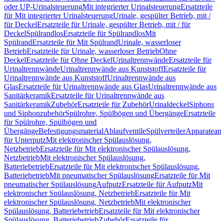
oder UP-Urinalsteuerung
Mit integrierter Urinalsteuerung
Ersatzteile
für Mit integrierter Urinalsteuerung
Urinale, gespülter Betrieb, mit /
für Deckel
Ersatzteile für Urinale, gespülter Betrieb, mit / für
Deckel
Spülrandlos
Ersatzteile für Spülrandlos
Mit
Spülrand
Ersatzteile für Mit Spülrand
Urinale, wasserloser
Betrieb
Ersatzteile für Urinale, wasserloser Betrieb
Ohne
Deckel
Ersatzteile für Ohne Deckel
Urinaltrennwände
Ersatzteile für
Urinaltrennwände
Urinaltrennwände aus Kunststoff
Ersatzteile für
Urinaltrennwände aus Kunststoff
Urinaltrennwände aus
Glas
Ersatzteile für Urinaltrennwände aus Glas
Urinaltrennwände aus
Sanitärkeramik
Ersatzteile für Urinaltrennwände aus
Sanitärkeramik
Zubehör
Ersatzteile für Zubehör
Urinaldeckel
Siphons
und Siphonzubehör
Spülrohre, Spülbögen und Übergänge
Ersatzteile
für Spülrohre, Spülbögen und
Übergänge
Befestigungsmaterial
Ablaufventile
Spülverteiler
Apparatean
für Unterputz
Mit elektronischer Spülauslösung,
Netzbetrieb
Ersatzteile für Mit elektronischer Spülauslösung,
Netzbetrieb
Mit elektronischer Spülauslösung,
Batteriebetrieb
Ersatzteile für Mit elektronischer Spülauslösung,
Batteriebetrieb
Mit pneumatischer Spülauslösung
Ersatzteile für Mit
pneumatischer Spülauslösung
Aufputz
Ersatzteile für Aufputz
Mit
elektronischer Spülauslösung, Netzbetrieb
Ersatzteile für Mit
elektronischer Spülauslösung, Netzbetrieb
Mit elektronischer
Spülauslösung, Batteriebetrieb
Ersatzteile für Mit elektronischer
Spülauslösung, Batteriebetrieb
Zubehör
Ersatzteile für