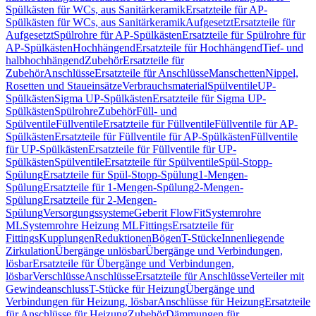
Spülkästen für WCs, aus Sanitärkeramik
Ersatzteile für AP-
Spülkästen für WCs, aus Sanitärkeramik
Aufgesetzt
Ersatzteile für
Aufgesetzt
Spülrohre für AP-Spülkästen
Ersatzteile für Spülrohre für
AP-Spülkästen
Hochhängend
Ersatzteile für Hochhängend
Tief- und
halbhochhängend
Zubehör
Ersatzteile für
Zubehör
Anschlüsse
Ersatzteile für Anschlüsse
Manschetten
Nippel,
Rosetten und Staueinsätze
Verbrauchsmaterial
Spülventile
UP-
Spülkästen
Sigma UP-Spülkästen
Ersatzteile für Sigma UP-
Spülkästen
Spülrohre
Zubehör
Füll- und
Spülventile
Füllventile
Ersatzteile für Füllventile
Füllventile für AP-
Spülkästen
Ersatzteile für Füllventile für AP-Spülkästen
Füllventile
für UP-Spülkästen
Ersatzteile für Füllventile für UP-
Spülkästen
Spülventile
Ersatzteile für Spülventile
Spül-Stopp-
Spülung
Ersatzteile für Spül-Stopp-Spülung
1-Mengen-
Spülung
Ersatzteile für 1-Mengen-Spülung
2-Mengen-
Spülung
Ersatzteile für 2-Mengen-
Spülung
Versorgungssysteme
Geberit FlowFit
Systemrohre
ML
Systemrohre Heizung ML
Fittings
Ersatzteile für
Fittings
Kupplungen
Reduktionen
Bögen
T-Stücke
Innenliegende
Zirkulation
Übergänge unlösbar
Übergänge und Verbindungen,
lösbar
Ersatzteile für Übergänge und Verbindungen,
lösbar
Verschlüsse
Anschlüsse
Ersatzteile für Anschlüsse
Verteiler mit
Gewindeanschluss
T-Stücke für Heizung
Übergänge und
Verbindungen für Heizung, lösbar
Anschlüsse für Heizung
Ersatzteile
für Anschlüsse für Heizung
Zubehör
Dämmungen für