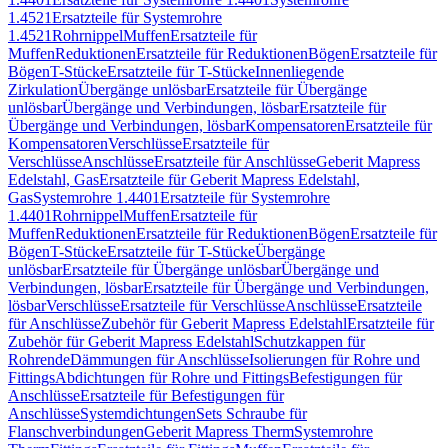
1.4521
Ersatzteile für Systemrohre
1.4521
Rohrnippel
Muffen
Ersatzteile für
Muffen
Reduktionen
Ersatzteile für Reduktionen
Bögen
Ersatzteile für
Bögen
T-Stücke
Ersatzteile für T-Stücke
Innenliegende
Zirkulation
Übergänge unlösbar
Ersatzteile für Übergänge
unlösbar
Übergänge und Verbindungen, lösbar
Ersatzteile für
Übergänge und Verbindungen, lösbar
Kompensatoren
Ersatzteile für
Kompensatoren
Verschlüsse
Ersatzteile für
Verschlüsse
Anschlüsse
Ersatzteile für Anschlüsse
Geberit Mapress
Edelstahl, Gas
Ersatzteile für Geberit Mapress Edelstahl,
Gas
Systemrohre 1.4401
Ersatzteile für Systemrohre
1.4401
Rohrnippel
Muffen
Ersatzteile für
Muffen
Reduktionen
Ersatzteile für Reduktionen
Bögen
Ersatzteile für
Bögen
T-Stücke
Ersatzteile für T-Stücke
Übergänge
unlösbar
Ersatzteile für Übergänge unlösbar
Übergänge und
Verbindungen, lösbar
Ersatzteile für Übergänge und Verbindungen,
lösbar
Verschlüsse
Ersatzteile für Verschlüsse
Anschlüsse
Ersatzteile
für Anschlüsse
Zubehör für Geberit Mapress Edelstahl
Ersatzteile für
Zubehör für Geberit Mapress Edelstahl
Schutzkappen für
Rohrende
Dämmungen für Anschlüsse
Isolierungen für Rohre und
Fittings
Abdichtungen für Rohre und Fittings
Befestigungen für
Anschlüsse
Ersatzteile für Befestigungen für
Anschlüsse
Systemdichtungen
Sets Schraube für
Flanschverbindungen
Geberit Mapress Therm
Systemrohre