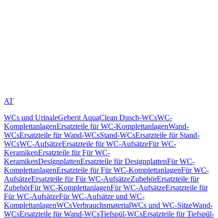
AT
WCs und Urinale
Geberit AquaClean Dusch-WCs
WC-
Komplettanlagen
Ersatzteile für WC-Komplettanlagen
Wand-
WCs
Ersatzteile für Wand-WCs
Stand-WCs
Ersatzteile für Stand-
WCs
WC-Aufsätze
Ersatzteile für WC-Aufsätze
Für WC-
Keramiken
Ersatzteile für Für WC-
Keramiken
Designplatten
Ersatzteile für Designplatten
Für WC-
Komplettanlagen
Ersatzteile für Für WC-Komplettanlagen
Für WC-
Aufsätze
Ersatzteile für Für WC-Aufsätze
Zubehör
Ersatzteile für
Zubehör
Für WC-Komplettanlagen
Für WC-Aufsätze
Ersatzteile für
Für WC-Aufsätze
Für WC-Aufsätze und WC-
Komplettanlagen
WCs
Verbrauchsmaterial
WCs und WC-Sitze
Wand-
WCs
Ersatzteile für Wand-WCs
Tiefspül-WCs
Ersatzteile für Tiefspül-