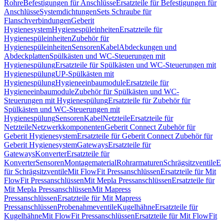
Rohre
Befestigungen für Anschlüsse
Ersatzteile für Befestigungen für
Anschlüsse
Systemdichtungen
Sets Schraube für
Flanschverbindungen
Geberit
Hygienesystem
Hygienespüleinheiten
Ersatzteile für
Hygienespüleinheiten
Zubehör für
Hygienespüleinheiten
Sensoren
Kabel
Abdeckungen und
Abdeckplatten
Spülkästen und WC-Steuerungen mit
Hygienespülung
Ersatzteile für Spülkästen und WC-Steuerungen mit
Hygienespülung
UP-Spülkästen mit
Hygienespülung
Hygieneeinbaumodule
Ersatzteile für
Hygieneeinbaumodule
Zubehör für Spülkästen und WC-
Steuerungen mit Hygienespülung
Ersatzteile für Zubehör für
Spülkästen und WC-Steuerungen mit
Hygienespülung
Sensoren
Kabel
Netzteile
Ersatzteile für
Netzteile
Netzwerkkomponenten
Geberit Connect Zubehör für
Geberit Hygienesystem
Ersatzteile für Geberit Connect Zubehör für
Geberit Hygienesystem
Gateways
Ersatzteile für
Gateways
Konverter
Ersatzteile für
Konverter
Sensoren
Montagematerial
Rohrarmaturen
Schrägsitzventile
E
für Schrägsitzventile
Mit FlowFit Pressanschlüssen
Ersatzteile für Mit
FlowFit Pressanschlüssen
Mit Mepla Pressanschlüssen
Ersatzteile für
Mit Mepla Pressanschlüssen
Mit Mapress
Pressanschlüssen
Ersatzteile für Mit Mapress
Pressanschlüssen
Probenahmeventile
Kugelhähne
Ersatzteile für
Kugelhähne
Mit FlowFit Pressanschlüssen
Ersatzteile für Mit FlowFit