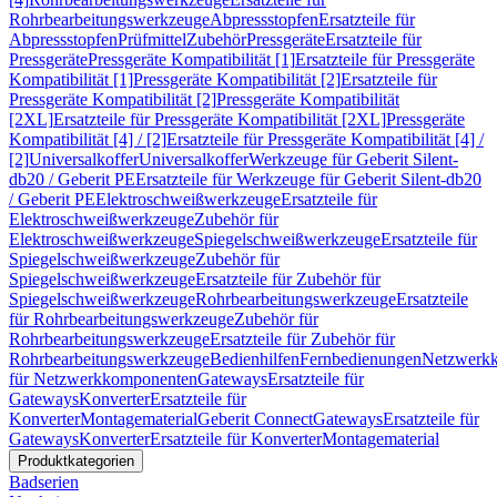
Rohrbearbeitungswerkzeuge
Abpressstopfen
Ersatzteile für
Abpressstopfen
Prüfmittel
Zubehör
Pressgeräte
Ersatzteile für
Pressgeräte
Pressgeräte Kompatibilität [1]
Ersatzteile für Pressgeräte
Kompatibilität [1]
Pressgeräte Kompatibilität [2]
Ersatzteile für
Pressgeräte Kompatibilität [2]
Pressgeräte Kompatibilität
[2XL]
Ersatzteile für Pressgeräte Kompatibilität [2XL]
Pressgeräte
Kompatibilität [4] / [2]
Ersatzteile für Pressgeräte Kompatibilität [4] /
[2]
Universalkoffer
Universalkoffer
Werkzeuge für Geberit Silent-
db20 / Geberit PE
Ersatzteile für Werkzeuge für Geberit Silent-db20
/ Geberit PE
Elektroschweißwerkzeuge
Ersatzteile für
Elektroschweißwerkzeuge
Zubehör für
Elektroschweißwerkzeuge
Spiegelschweißwerkzeuge
Ersatzteile für
Spiegelschweißwerkzeuge
Zubehör für
Spiegelschweißwerkzeuge
Ersatzteile für Zubehör für
Spiegelschweißwerkzeuge
Rohrbearbeitungswerkzeuge
Ersatzteile
für Rohrbearbeitungswerkzeuge
Zubehör für
Rohrbearbeitungswerkzeuge
Ersatzteile für Zubehör für
Rohrbearbeitungswerkzeuge
Bedienhilfen
Fernbedienungen
Netzwerk
für Netzwerkkomponenten
Gateways
Ersatzteile für
Gateways
Konverter
Ersatzteile für
Konverter
Montagematerial
Geberit Connect
Gateways
Ersatzteile für
Gateways
Konverter
Ersatzteile für Konverter
Montagematerial
Produktkategorien
Badserien