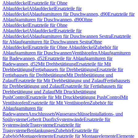
Ablaufdeckel
Ersatzteile für Ohne
Ablaufdeckel
Ablaufdeckel
Ersatzteile für
Ablaufdeckel
Ablaufgarnituren für Duschwannen, d90
Ersatzteile für
Ablaufgarnituren für Duschwannen, d90
Ohne
Ablaufdeckel
Ersatzteile für Ohne
Ablaufdeckel
Ablaufdeckel
Ersatzteile für
Ablaufdeckel
Ablaufgarnituren für Duschwannen Sestra
Ersatzteile
für Ablaufgarnituren für Duschwannen Sestra
Ohne
Ablaufdeckel
Ersatzteile für Ohne Ablaufdeckel
Zubehör für
Ablaufgarnituren für Duschwannen
Ventilstopfen
Ablaufgarnituren
für Badewannen, d52
Ersatzteile für Ablaufgarnituren für
Badewannen, d52
Mit Drehbetätigung
Ersatzteile für Mit
Drehbetätigung
Fertigbausets für Drehbetätigung
Ersatzteile für
Fertigbausets für Drehbetätigung
Mit Drehbetätigung und
Zulauf
Ersatzteile für Mit Drehbetätigung und Zulauf
Fertigbausets
für Drehbetätigung und Zulauf
Ersatzteile für Fertigbausets für
Drehbetätigung und Zulauf
Mit Druckbetätigung
PushControl
Ersatzteile für Mit Druckbetätigung PushControl
Mit
Ventilstopfen
Ersatzteile für Mit Ventilstopfen
Zubehör für
Ablaufgarnituren für
Badewannen
Anschlusssets
Wasseranschlüsse
Installations- und
Spülsysteme
Geberit Duofix
Systemwände
Ersatzteile für
Systemwände
Tragsysteme
Ersatzteile für
Tragsysteme
Beplankungen
Zubehör
Ersatzteile für
Zubehör
Montageelemente
Ersatzteile für Montageelemente
Elemente