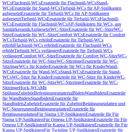
WCs
Flachspül-WCs
Ersatzteile für Flachspül-WCs
Stand-
WCs
Ersatzteile für Stand-WCs
Tiefspül-WCs für AP-Spülkasten
aufgesetzt
Ersatzteile für Tiefspül-WCs für AP-Spülkasten
aufgesetzt
Tiefspül-WCs
Ersatzteile für Tiefspül-WCs
Flachspül-
WCs
Ersatzteile für Flachspül-WCs
AP-Spülkästen für WCs, aus
Sanitärkeramik
Aufgesetzt
WC-Sitze
Ersatzteile für WC-Sitze
WC-
Sitze
Ersatzteile für WC-Sitze
Comfort WCs
Ersatzteile für Comfort
WCs
Tiefspül-WCs erhöht
Ersatzteile für Tiefspül-WCs
erhöht
Flachspül-WCs erhöht
Ersatzteile für Flachspül-WCs
erhöht
Tiefspül-WCs verlängert
Ersatzteile für Tiefspül-WCs
verlängert
Comfort WC-Sitze
Ersatzteile für Comfort WC-Sitze
WC-
Sitze
Ersatzteile für WC-Sitze
WC-Sitzringe
Ersatzteile für WC-
Sitzringe
WCs für Kinder
Ersatzteile für WCs für Kinder
Wand-
WCs
Ersatzteile für Wand-WCs
Stand-WCs
Ersatzteile für Stand-
WCs
WC-Sitze für Kinder
Ersatzteile für WC-Sitze für Kinder
WC-
Sitze
Ersatzteile für WC-Sitze
WC-Sitzringe
Ersatzteile für WC-
Sitzringe
Hock-WCs
Mit
Spülung
Zubehör
Befestigungsmaterial
Bidets
Wandbidets
Ersatzteile
für Wandbidets
Standbidets
Ersatzteile für
Standbidets
Zubehör
Ersatzteile für Zubehör
Betätigungsplatten und
WC-Steuerungen
Betätigungsplatten
Ersatzteile für
Betätigungsplatten
Für Sigma UP-Spülkästen
Ersatzteile für Für
Sigma UP-Spülkästen
Für Omega UP-Spülkästen
Ersatzteile für Für
Omega UP-Spülkästen
Für Kappa UP-Spülkästen
Ersatzteile für Für
Kappa UP-Spülkästen
Für Twinline UP-Spülkästen
Ersatzteile für