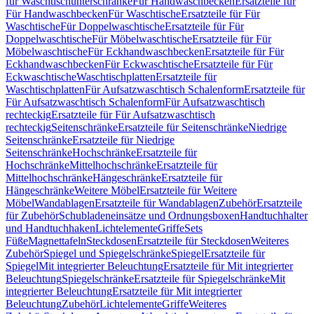
für Waschtischunterschränke
Für Handwaschbecken
Ersatzteile für
Für Handwaschbecken
Für Waschtische
Ersatzteile für Für
Waschtische
Für Doppelwaschtische
Ersatzteile für Für
Doppelwaschtische
Für Möbelwaschtische
Ersatzteile für Für
Möbelwaschtische
Für Eckhandwaschbecken
Ersatzteile für Für
Eckhandwaschbecken
Für Eckwaschtische
Ersatzteile für Für
Eckwaschtische
Waschtischplatten
Ersatzteile für
Waschtischplatten
Für Aufsatzwaschtisch Schalenform
Ersatzteile für
Für Aufsatzwaschtisch Schalenform
Für Aufsatzwaschtisch
rechteckig
Ersatzteile für Für Aufsatzwaschtisch
rechteckig
Seitenschränke
Ersatzteile für Seitenschränke
Niedrige
Seitenschränke
Ersatzteile für Niedrige
Seitenschränke
Hochschränke
Ersatzteile für
Hochschränke
Mittelhochschränke
Ersatzteile für
Mittelhochschränke
Hängeschränke
Ersatzteile für
Hängeschränke
Weitere Möbel
Ersatzteile für Weitere
Möbel
Wandablagen
Ersatzteile für Wandablagen
Zubehör
Ersatzteile
für Zubehör
Schubladeneinsätze und Ordnungsboxen
Handtuchhalter
und Handtuchhaken
Lichtelemente
Griffe
Sets
Füße
Magnettafeln
Steckdosen
Ersatzteile für Steckdosen
Weiteres
Zubehör
Spiegel und Spiegelschränke
Spiegel
Ersatzteile für
Spiegel
Mit integrierter Beleuchtung
Ersatzteile für Mit integrierter
Beleuchtung
Spiegelschränke
Ersatzteile für Spiegelschränke
Mit
integrierter Beleuchtung
Ersatzteile für Mit integrierter
Beleuchtung
Zubehör
Lichtelemente
Griffe
Weiteres