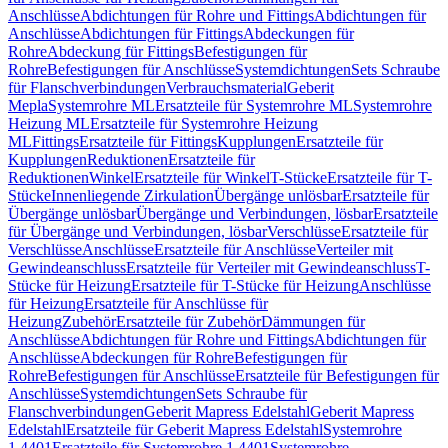
Anschlüsse
Abdichtungen für Rohre und Fittings
Abdichtungen für
Anschlüsse
Abdichtungen für Fittings
Abdeckungen für
Rohre
Abdeckung für Fittings
Befestigungen für
Rohre
Befestigungen für Anschlüsse
Systemdichtungen
Sets Schraube
für Flanschverbindungen
Verbrauchsmaterial
Geberit
Mepla
Systemrohre ML
Ersatzteile für Systemrohre ML
Systemrohre
Heizung ML
Ersatzteile für Systemrohre Heizung
ML
Fittings
Ersatzteile für Fittings
Kupplungen
Ersatzteile für
Kupplungen
Reduktionen
Ersatzteile für
Reduktionen
Winkel
Ersatzteile für Winkel
T-Stücke
Ersatzteile für T-
Stücke
Innenliegende Zirkulation
Übergänge unlösbar
Ersatzteile für
Übergänge unlösbar
Übergänge und Verbindungen, lösbar
Ersatzteile
für Übergänge und Verbindungen, lösbar
Verschlüsse
Ersatzteile für
Verschlüsse
Anschlüsse
Ersatzteile für Anschlüsse
Verteiler mit
Gewindeanschluss
Ersatzteile für Verteiler mit Gewindeanschluss
T-
Stücke für Heizung
Ersatzteile für T-Stücke für Heizung
Anschlüsse
für Heizung
Ersatzteile für Anschlüsse für
Heizung
Zubehör
Ersatzteile für Zubehör
Dämmungen für
Anschlüsse
Abdichtungen für Rohre und Fittings
Abdichtungen für
Anschlüsse
Abdeckungen für Rohre
Befestigungen für
Rohre
Befestigungen für Anschlüsse
Ersatzteile für Befestigungen für
Anschlüsse
Systemdichtungen
Sets Schraube für
Flanschverbindungen
Geberit Mapress Edelstahl
Geberit Mapress
Edelstahl
Ersatzteile für Geberit Mapress Edelstahl
Systemrohre
1.4401
Ersatzteile für Systemrohre 1.4401
Systemrohre