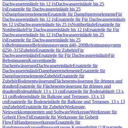
Dachwassereinläufe bis 12 l/s
Dachwassereinläufe bis 25
l/s
Ersatzteile für Dachwassereinläufe bis 25
l/s
Dampfsperrenelemente
Ersatzteile für Dampfsperrenelemente
Für
Dachwassereinläufe bis 12 l/s
Ersatzteile für Für Dachwassereinläufe
bis 12 l/s
Dachwassereinläufe bis 25 l/s
Notüberläufe
Ersatzteile für
Notüberläufe
Für Dachwassereinläufe bis 12 l/s
Ersatzteile für Für
Dachwassereinläufe bis 12 l/s
Dachwassereinläufe bis 25
l/s
Ersatzteile für Dachwassereinläufe bis 25
l/s
Befestigungen
Befestigungssystem d40–200
Befestigungssystem
d250–315
Zubehör
Ersatzteile für Zubehör
Für
Dachwassereinläufe
Ersatzteile für Für Dachwassereinläufe
Für
Befestigungen
Konventionelle
Dachentwässerung
Dachwassereinläufe
Ersatzteile für
Dachwassereinläufe
Dampfsperrenelemente
Ersatzteile für
Dampfsperrenelemente
Zubehör
Ersatzteile für
Zubehör
Bodenentwässerung
Flächenentwässerung für drinnen und
draußen
Ersatzteile für Flächenentwässerung für drinnen und
draußen
Bodenabläufe 13 x 13 cm
Ersatzteile für Bodenabläufe 13 x
13 cm
Bodeneinläufe für Balkone und Terrassen, 13 x 13
cm
Ersatzteile für Bodeneinläufe für Balkone und Terrassen, 13 x 13
cm
Zubehör
Ersatzteile für Zubehör
Werkzeuge,
Netzwerkkomponenten und Software
Werkzeuge
Werkzeuge für
Geberit FlowFit
Ersatzteile für Werkzeuge für Geberit
FlowFit
Handpresswerkzeuge
Ersatzteile für
Handpresswerkzeuge
Presswerkzeuge Kompatibilität [1]
Ersatzteile