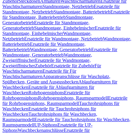
Zubehör
Steckdosen
Armaturen
Waschtischarmaturen
Ersatzteile für
Waschtischarmaturen
Standmontage, Netzbetrieb
Ersatzteile für
Standmontage, Netzbetrieb
Standmontage, Batteriebetrieb
Ersatzteile
für Standmontage, Batteriebetrieb
Standmontage,
Generatorbetrieb
Ersatzteile für Standmontage,
Generatorbetrieb
Standmontage, Einhebelmischer
Ersatzteile für
Standmontage, Einhebelmischer
Wandmontage,
Netzbetrieb
Ersatzteile für Wandmontage, Netzbetrieb
Wandmontage,
Batteriebetrieb
Ersatzteile für Wandmontage,
Batteriebetrieb
Wandmontage, Generatorbetrieb
Ersatzteile für
Wandmontage, Generatorbetrieb
Wandmontage,
Zweigriffmischer
Ersatzteile für Wandmontage,
Zweigriffmischer
Zubehör
Ersatzteile für Zubehör
Für
Waschtischarmaturen
Ersatzteile für Für
Waschtischarmaturen
Apparateanschlüsse für Waschplatz,
Spülbecken, Geräte und Ausgussbecken
Ablaufgarnituren für
Waschbecken
Ersatzteile für Ablaufgarnituren für
Waschbecken
Rohrbogensiphons
Ersatzteile für
Rohrbogensiphons
Rohrbogensiphons, Raumsparmodell
Ersatzteile
für Rohrbogensiphons, Raumsparmodell
Tauchrohrsiphons für
Waschbecken
Ersatzteile für Tauchrohrsiphons für
Waschbecken
Tauchrohrsiphons für Waschbecken,
Raumsparmodell
Ersatzteile für Tauchrohrsiphons für Waschbecken,
Raumsparmodell
UP-Siphons
Ersatzteile für UP-
Siphons
Waschbeckenanschlüsse
Ersatzteile für