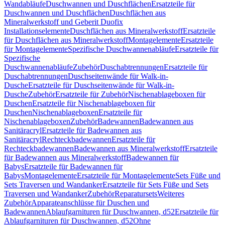
Wandabläufe
Duschwannen und Duschflächen
Ersatzteile für
Duschwannen und Duschflächen
Duschflächen aus
Mineralwerkstoff und Geberit Duofix
Installationselemente
Duschflächen aus Mineralwerkstoff
Ersatzteile
für Duschflächen aus Mineralwerkstoff
Montagelemente
Ersatzteile
für Montagelemente
Spezifische Duschwannenabläufe
Ersatzteile für
Spezifische
Duschwannenabläufe
Zubehör
Duschabtrennungen
Ersatzteile für
Duschabtrennungen
Duschseitenwände für Walk-in-
Dusche
Ersatzteile für Duschseitenwände für Walk-in-
Dusche
Zubehör
Ersatzteile für Zubehör
Nischenablageboxen für
Duschen
Ersatzteile für Nischenablageboxen für
Duschen
Nischenablageboxen
Ersatzteile für
Nischenablageboxen
Zubehör
Badewannen
Badewannen aus
Sanitäracryl
Ersatzteile für Badewannen aus
Sanitäracryl
Rechteckbadewannen
Ersatzteile für
Rechteckbadewannen
Badewannen aus Mineralwerkstoff
Ersatzteile
für Badewannen aus Mineralwerkstoff
Badewannen für
Babys
Ersatzteile für Badewannen für
Babys
Montagelemente
Ersatzteile für Montagelemente
Sets Füße und
Sets Traversen und Wandanker
Ersatzteile für Sets Füße und Sets
Traversen und Wandanker
Zubehör
Reparatursets
Weiteres
Zubehör
Apparateanschlüsse für Duschen und
Badewannen
Ablaufgarnituren für Duschwannen, d52
Ersatzteile für
Ablaufgarnituren für Duschwannen, d52
Ohne