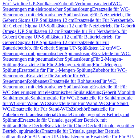
Für Twinline UP-Spülkästen
Zubehör
Verbrauchsmaterial
WC-
Steuerungen mit elektronischer Spülauslösung
Ersatzteile für WC-
Steuerungen mit elektronischer Spülauslösung
Für Netzbetrieb, für
Geberit Sigma UP-Spülkästen 12 cm
Ersatzteile für Für Netzbetrieb,
für Geberit Sigma UP-Spülkästen 12 cm
Für Netzbetrieb, für Geberit
Omega UP-Spülkästen 12 cm
Ersatzteile für Für Netzbetrieb, für
Geberit Omega UP-Spülkästen 12 cm
Für Batteriebetrieb, für
Geberit Sigma UP-Spülkästen 12 cm
Ersatzteile für Für
Batteriebetrieb, für Geberit Sigma UP-Spülkästen 12 cm
WC-
Steuerungen mit pneumatischer Spülauslösung
Ersatzteile für WC-
Steuerungen mit pneumatischer Spülauslösung
Für 2-Mengen-
Spülung
Ersatzteile für Für 2-Mengen-Spülung
Für 1-Mengen-
Spülung
Ersatzteile für Für 1-Mengen-Spülung
Zubehör für WC-
Steuerungen
Ersatzteile für Zubehör für WC-
Steuerungen
Rohbausets
Ersatzteile für Rohbausets
Für WC-
Steuerungen mit elektronischer Spülauslösung
Ersatzteile für Für
WC-Steuerungen mit elektronischer Spülauslösung
Geberit Monolith
Sanitärmodule
Sanitärmodule für WCs
Ersatzteile für Sanitärmodule
für WCs
Für Wand-WCs
Ersatzteile für Für Wand-WCs
Für Stand-
WCs
Ersatzteile für Für Stand-WCs
Zubehör
Ersatzteile für
Zubehör
Verbrauchsmaterial
Urinale
Urinale, gespülter Betrieb, mit
Spülrand
Ersatzteile für Urinale, gespülter Betrieb, mit
Spülrand
Ohne Deckel
Ersatzteile für Ohne Deckel
Urinale, gespülter
Betrieb, spülrandlos
Ersatzteile für Urinale, gespülter Betrieb,
spülrandlos
Für AP- oder UP-Urinalsteuerung
Ersatzteile für Für AP-