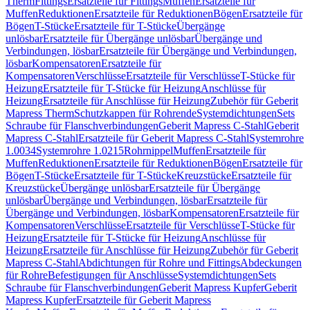
Therm
Fittings
Ersatzteile für Fittings
Muffen
Ersatzteile für
Muffen
Reduktionen
Ersatzteile für Reduktionen
Bögen
Ersatzteile für
Bögen
T-Stücke
Ersatzteile für T-Stücke
Übergänge
unlösbar
Ersatzteile für Übergänge unlösbar
Übergänge und
Verbindungen, lösbar
Ersatzteile für Übergänge und Verbindungen,
lösbar
Kompensatoren
Ersatzteile für
Kompensatoren
Verschlüsse
Ersatzteile für Verschlüsse
T-Stücke für
Heizung
Ersatzteile für T-Stücke für Heizung
Anschlüsse für
Heizung
Ersatzteile für Anschlüsse für Heizung
Zubehör für Geberit
Mapress Therm
Schutzkappen für Rohrende
Systemdichtungen
Sets
Schraube für Flanschverbindungen
Geberit Mapress C-Stahl
Geberit
Mapress C-Stahl
Ersatzteile für Geberit Mapress C-Stahl
Systemrohre
1.0034
Systemrohre 1.0215
Rohrnippel
Muffen
Ersatzteile für
Muffen
Reduktionen
Ersatzteile für Reduktionen
Bögen
Ersatzteile für
Bögen
T-Stücke
Ersatzteile für T-Stücke
Kreuzstücke
Ersatzteile für
Kreuzstücke
Übergänge unlösbar
Ersatzteile für Übergänge
unlösbar
Übergänge und Verbindungen, lösbar
Ersatzteile für
Übergänge und Verbindungen, lösbar
Kompensatoren
Ersatzteile für
Kompensatoren
Verschlüsse
Ersatzteile für Verschlüsse
T-Stücke für
Heizung
Ersatzteile für T-Stücke für Heizung
Anschlüsse für
Heizung
Ersatzteile für Anschlüsse für Heizung
Zubehör für Geberit
Mapress C-Stahl
Abdichtungen für Rohre und Fittings
Abdeckungen
für Rohre
Befestigungen für Anschlüsse
Systemdichtungen
Sets
Schraube für Flanschverbindungen
Geberit Mapress Kupfer
Geberit
Mapress Kupfer
Ersatzteile für Geberit Mapress