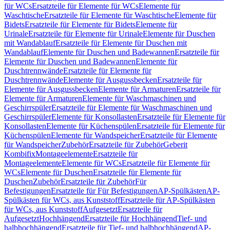
für WCs
Ersatzteile für Elemente für WCs
Elemente für
Waschtische
Ersatzteile für Elemente für Waschtische
Elemente für
Bidets
Ersatzteile für Elemente für Bidets
Elemente für
Urinale
Ersatzteile für Elemente für Urinale
Elemente für Duschen
mit Wandablauf
Ersatzteile für Elemente für Duschen mit
Wandablauf
Elemente für Duschen und Badewannen
Ersatzteile für
Elemente für Duschen und Badewannen
Elemente für
Duschtrennwände
Ersatzteile für Elemente für
Duschtrennwände
Elemente für Ausgussbecken
Ersatzteile für
Elemente für Ausgussbecken
Elemente für Armaturen
Ersatzteile für
Elemente für Armaturen
Elemente für Waschmaschinen und
Geschirrspüler
Ersatzteile für Elemente für Waschmaschinen und
Geschirrspüler
Elemente für Konsollasten
Ersatzteile für Elemente für
Konsollasten
Elemente für Küchenspülen
Ersatzteile für Elemente für
Küchenspülen
Elemente für Wandspeicher
Ersatzteile für Elemente
für Wandspeicher
Zubehör
Ersatzteile für Zubehör
Geberit
Kombifix
Montageelemente
Ersatzteile für
Montageelemente
Elemente für WCs
Ersatzteile für Elemente für
WCs
Elemente für Duschen
Ersatzteile für Elemente für
Duschen
Zubehör
Ersatzteile für Zubehör
Für
Befestigungen
Ersatzteile für Für Befestigungen
AP-Spülkästen
AP-
Spülkästen für WCs, aus Kunststoff
Ersatzteile für AP-Spülkästen
für WCs, aus Kunststoff
Aufgesetzt
Ersatzteile für
Aufgesetzt
Hochhängend
Ersatzteile für Hochhängend
Tief- und
halbhochhängend
Ersatzteile für Tief- und halbhochhängend
AP-