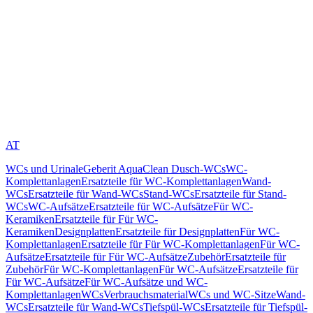
AT
WCs und Urinale
Geberit AquaClean Dusch-WCs
WC-
Komplettanlagen
Ersatzteile für WC-Komplettanlagen
Wand-
WCs
Ersatzteile für Wand-WCs
Stand-WCs
Ersatzteile für Stand-
WCs
WC-Aufsätze
Ersatzteile für WC-Aufsätze
Für WC-
Keramiken
Ersatzteile für Für WC-
Keramiken
Designplatten
Ersatzteile für Designplatten
Für WC-
Komplettanlagen
Ersatzteile für Für WC-Komplettanlagen
Für WC-
Aufsätze
Ersatzteile für Für WC-Aufsätze
Zubehör
Ersatzteile für
Zubehör
Für WC-Komplettanlagen
Für WC-Aufsätze
Ersatzteile für
Für WC-Aufsätze
Für WC-Aufsätze und WC-
Komplettanlagen
WCs
Verbrauchsmaterial
WCs und WC-Sitze
Wand-
WCs
Ersatzteile für Wand-WCs
Tiefspül-WCs
Ersatzteile für Tiefspül-