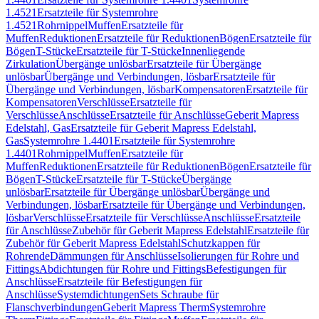
1.4521
Ersatzteile für Systemrohre
1.4521
Rohrnippel
Muffen
Ersatzteile für
Muffen
Reduktionen
Ersatzteile für Reduktionen
Bögen
Ersatzteile für
Bögen
T-Stücke
Ersatzteile für T-Stücke
Innenliegende
Zirkulation
Übergänge unlösbar
Ersatzteile für Übergänge
unlösbar
Übergänge und Verbindungen, lösbar
Ersatzteile für
Übergänge und Verbindungen, lösbar
Kompensatoren
Ersatzteile für
Kompensatoren
Verschlüsse
Ersatzteile für
Verschlüsse
Anschlüsse
Ersatzteile für Anschlüsse
Geberit Mapress
Edelstahl, Gas
Ersatzteile für Geberit Mapress Edelstahl,
Gas
Systemrohre 1.4401
Ersatzteile für Systemrohre
1.4401
Rohrnippel
Muffen
Ersatzteile für
Muffen
Reduktionen
Ersatzteile für Reduktionen
Bögen
Ersatzteile für
Bögen
T-Stücke
Ersatzteile für T-Stücke
Übergänge
unlösbar
Ersatzteile für Übergänge unlösbar
Übergänge und
Verbindungen, lösbar
Ersatzteile für Übergänge und Verbindungen,
lösbar
Verschlüsse
Ersatzteile für Verschlüsse
Anschlüsse
Ersatzteile
für Anschlüsse
Zubehör für Geberit Mapress Edelstahl
Ersatzteile für
Zubehör für Geberit Mapress Edelstahl
Schutzkappen für
Rohrende
Dämmungen für Anschlüsse
Isolierungen für Rohre und
Fittings
Abdichtungen für Rohre und Fittings
Befestigungen für
Anschlüsse
Ersatzteile für Befestigungen für
Anschlüsse
Systemdichtungen
Sets Schraube für
Flanschverbindungen
Geberit Mapress Therm
Systemrohre