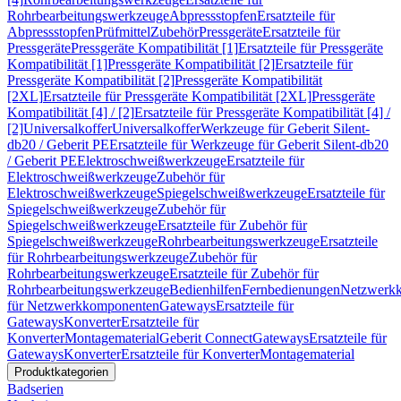
Rohrbearbeitungswerkzeuge
Abpressstopfen
Ersatzteile für
Abpressstopfen
Prüfmittel
Zubehör
Pressgeräte
Ersatzteile für
Pressgeräte
Pressgeräte Kompatibilität [1]
Ersatzteile für Pressgeräte
Kompatibilität [1]
Pressgeräte Kompatibilität [2]
Ersatzteile für
Pressgeräte Kompatibilität [2]
Pressgeräte Kompatibilität
[2XL]
Ersatzteile für Pressgeräte Kompatibilität [2XL]
Pressgeräte
Kompatibilität [4] / [2]
Ersatzteile für Pressgeräte Kompatibilität [4] /
[2]
Universalkoffer
Universalkoffer
Werkzeuge für Geberit Silent-
db20 / Geberit PE
Ersatzteile für Werkzeuge für Geberit Silent-db20
/ Geberit PE
Elektroschweißwerkzeuge
Ersatzteile für
Elektroschweißwerkzeuge
Zubehör für
Elektroschweißwerkzeuge
Spiegelschweißwerkzeuge
Ersatzteile für
Spiegelschweißwerkzeuge
Zubehör für
Spiegelschweißwerkzeuge
Ersatzteile für Zubehör für
Spiegelschweißwerkzeuge
Rohrbearbeitungswerkzeuge
Ersatzteile
für Rohrbearbeitungswerkzeuge
Zubehör für
Rohrbearbeitungswerkzeuge
Ersatzteile für Zubehör für
Rohrbearbeitungswerkzeuge
Bedienhilfen
Fernbedienungen
Netzwerk
für Netzwerkkomponenten
Gateways
Ersatzteile für
Gateways
Konverter
Ersatzteile für
Konverter
Montagematerial
Geberit Connect
Gateways
Ersatzteile für
Gateways
Konverter
Ersatzteile für Konverter
Montagematerial
Produktkategorien
Badserien