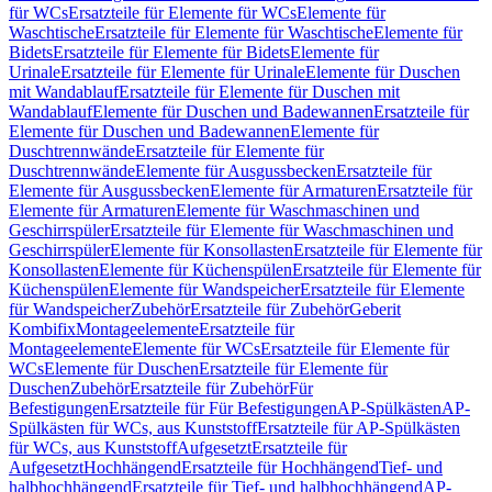
für WCs
Ersatzteile für Elemente für WCs
Elemente für
Waschtische
Ersatzteile für Elemente für Waschtische
Elemente für
Bidets
Ersatzteile für Elemente für Bidets
Elemente für
Urinale
Ersatzteile für Elemente für Urinale
Elemente für Duschen
mit Wandablauf
Ersatzteile für Elemente für Duschen mit
Wandablauf
Elemente für Duschen und Badewannen
Ersatzteile für
Elemente für Duschen und Badewannen
Elemente für
Duschtrennwände
Ersatzteile für Elemente für
Duschtrennwände
Elemente für Ausgussbecken
Ersatzteile für
Elemente für Ausgussbecken
Elemente für Armaturen
Ersatzteile für
Elemente für Armaturen
Elemente für Waschmaschinen und
Geschirrspüler
Ersatzteile für Elemente für Waschmaschinen und
Geschirrspüler
Elemente für Konsollasten
Ersatzteile für Elemente für
Konsollasten
Elemente für Küchenspülen
Ersatzteile für Elemente für
Küchenspülen
Elemente für Wandspeicher
Ersatzteile für Elemente
für Wandspeicher
Zubehör
Ersatzteile für Zubehör
Geberit
Kombifix
Montageelemente
Ersatzteile für
Montageelemente
Elemente für WCs
Ersatzteile für Elemente für
WCs
Elemente für Duschen
Ersatzteile für Elemente für
Duschen
Zubehör
Ersatzteile für Zubehör
Für
Befestigungen
Ersatzteile für Für Befestigungen
AP-Spülkästen
AP-
Spülkästen für WCs, aus Kunststoff
Ersatzteile für AP-Spülkästen
für WCs, aus Kunststoff
Aufgesetzt
Ersatzteile für
Aufgesetzt
Hochhängend
Ersatzteile für Hochhängend
Tief- und
halbhochhängend
Ersatzteile für Tief- und halbhochhängend
AP-