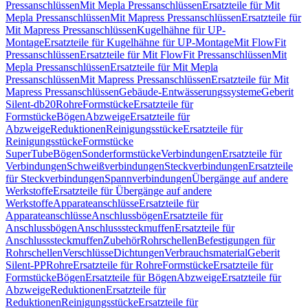
Pressanschlüssen
Mit Mepla Pressanschlüssen
Ersatzteile für Mit
Mepla Pressanschlüssen
Mit Mapress Pressanschlüssen
Ersatzteile für
Mit Mapress Pressanschlüssen
Kugelhähne für UP-
Montage
Ersatzteile für Kugelhähne für UP-Montage
Mit FlowFit
Pressanschlüssen
Ersatzteile für Mit FlowFit Pressanschlüssen
Mit
Mepla Pressanschlüssen
Ersatzteile für Mit Mepla
Pressanschlüssen
Mit Mapress Pressanschlüssen
Ersatzteile für Mit
Mapress Pressanschlüssen
Gebäude-Entwässerungssysteme
Geberit
Silent-db20
Rohre
Formstücke
Ersatzteile für
Formstücke
Bögen
Abzweige
Ersatzteile für
Abzweige
Reduktionen
Reinigungsstücke
Ersatzteile für
Reinigungsstücke
Formstücke
SuperTube
Bögen
Sonderformstücke
Verbindungen
Ersatzteile für
Verbindungen
Schweißverbindungen
Steckverbindungen
Ersatzteile
für Steckverbindungen
Spannverbindungen
Übergänge auf andere
Werkstoffe
Ersatzteile für Übergänge auf andere
Werkstoffe
Apparateanschlüsse
Ersatzteile für
Apparateanschlüsse
Anschlussbögen
Ersatzteile für
Anschlussbögen
Anschlusssteckmuffen
Ersatzteile für
Anschlusssteckmuffen
Zubehör
Rohrschellen
Befestigungen für
Rohrschellen
Verschlüsse
Dichtungen
Verbrauchsmaterial
Geberit
Silent-PP
Rohre
Ersatzteile für Rohre
Formstücke
Ersatzteile für
Formstücke
Bögen
Ersatzteile für Bögen
Abzweige
Ersatzteile für
Abzweige
Reduktionen
Ersatzteile für
Reduktionen
Reinigungsstücke
Ersatzteile für