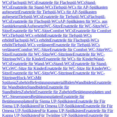
WCs
Flachspül-WCs
Ersatzteile für Flachspül-WCs
Stand-
WCs
Ersatzteile für Stand-WCs
Tiefspül-WCs für AP-Spülkasten
aufgesetzt
Ersatzteile für Tiefspül-WCs für AP-Spülkasten
aufgesetzt
Tiefspül-WCs
Ersatzteile für Tiefspül-WCs
Flachspül-
WCs
Ersatzteile für Flachspül-WCs
AP-Spülkästen für WCs, aus
Sanitärkeramik
Aufgesetzt
WC-Sitze
Ersatzteile für WC-Sitze
WC-
Sitze
Ersatzteile für WC-Sitze
Comfort WCs
Ersatzteile für Comfort
WCs
Tiefspül-WCs erhöht
Ersatzteile für Tiefspül-WCs
erhöht
Flachspül-WCs erhöht
Ersatzteile für Flachspül-WCs
erhöht
Tiefspül-WCs verlängert
Ersatzteile für Tiefspül-WCs
verlängert
Comfort WC-Sitze
Ersatzteile für Comfort WC-Sitze
WC-
Sitze
Ersatzteile für WC-Sitze
WC-Sitzringe
Ersatzteile für WC-
Sitzringe
WCs für Kinder
Ersatzteile für WCs für Kinder
Wand-
WCs
Ersatzteile für Wand-WCs
Stand-WCs
Ersatzteile für Stand-
WCs
WC-Sitze für Kinder
Ersatzteile für WC-Sitze für Kinder
WC-
Sitze
Ersatzteile für WC-Sitze
WC-Sitzringe
Ersatzteile für WC-
Sitzringe
Hock-WCs
Mit
Spülung
Zubehör
Befestigungsmaterial
Bidets
Wandbidets
Ersatzteile
für Wandbidets
Standbidets
Ersatzteile für
Standbidets
Zubehör
Ersatzteile für Zubehör
Betätigungsplatten und
WC-Steuerungen
Betätigungsplatten
Ersatzteile für
Betätigungsplatten
Für Sigma UP-Spülkästen
Ersatzteile für Für
Sigma UP-Spülkästen
Für Omega UP-Spülkästen
Ersatzteile für Für
Omega UP-Spülkästen
Für Kappa UP-Spülkästen
Ersatzteile für Für
Kappa UP-Spülkästen
Für Twinline UP-Spülkästen
Ersatzteile für