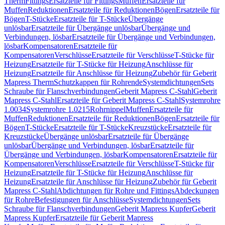
Therm
Fittings
Ersatzteile für Fittings
Muffen
Ersatzteile für
Muffen
Reduktionen
Ersatzteile für Reduktionen
Bögen
Ersatzteile für
Bögen
T-Stücke
Ersatzteile für T-Stücke
Übergänge
unlösbar
Ersatzteile für Übergänge unlösbar
Übergänge und
Verbindungen, lösbar
Ersatzteile für Übergänge und Verbindungen,
lösbar
Kompensatoren
Ersatzteile für
Kompensatoren
Verschlüsse
Ersatzteile für Verschlüsse
T-Stücke für
Heizung
Ersatzteile für T-Stücke für Heizung
Anschlüsse für
Heizung
Ersatzteile für Anschlüsse für Heizung
Zubehör für Geberit
Mapress Therm
Schutzkappen für Rohrende
Systemdichtungen
Sets
Schraube für Flanschverbindungen
Geberit Mapress C-Stahl
Geberit
Mapress C-Stahl
Ersatzteile für Geberit Mapress C-Stahl
Systemrohre
1.0034
Systemrohre 1.0215
Rohrnippel
Muffen
Ersatzteile für
Muffen
Reduktionen
Ersatzteile für Reduktionen
Bögen
Ersatzteile für
Bögen
T-Stücke
Ersatzteile für T-Stücke
Kreuzstücke
Ersatzteile für
Kreuzstücke
Übergänge unlösbar
Ersatzteile für Übergänge
unlösbar
Übergänge und Verbindungen, lösbar
Ersatzteile für
Übergänge und Verbindungen, lösbar
Kompensatoren
Ersatzteile für
Kompensatoren
Verschlüsse
Ersatzteile für Verschlüsse
T-Stücke für
Heizung
Ersatzteile für T-Stücke für Heizung
Anschlüsse für
Heizung
Ersatzteile für Anschlüsse für Heizung
Zubehör für Geberit
Mapress C-Stahl
Abdichtungen für Rohre und Fittings
Abdeckungen
für Rohre
Befestigungen für Anschlüsse
Systemdichtungen
Sets
Schraube für Flanschverbindungen
Geberit Mapress Kupfer
Geberit
Mapress Kupfer
Ersatzteile für Geberit Mapress