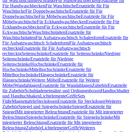
für Waschtischunterschränke
Für Handwaschbecken
Ersatzteile für
Für Handwaschbecken
Für Waschtische
Ersatzteile für Für
Waschtische
Für Doppelwaschtische
Ersatzteile für Für
Doppelwaschtische
Für Möbelwaschtische
Ersatzteile für Für
Möbelwaschtische
Für Eckhandwaschbecken
Ersatzteile für Für
Eckhandwaschbecken
Für Eckwaschtische
Ersatzteile für Für
Eckwaschtische
Waschtischplatten
Ersatzteile für
Waschtischplatten
Für Aufsatzwaschtisch Schalenform
Ersatzteile für
Für Aufsatzwaschtisch Schalenform
Für Aufsatzwaschtisch
rechteckig
Ersatzteile für Für Aufsatzwaschtisch
rechteckig
Seitenschränke
Ersatzteile für Seitenschränke
Niedrige
Seitenschränke
Ersatzteile für Niedrige
Seitenschränke
Hochschränke
Ersatzteile für
Hochschränke
Mittelhochschränke
Ersatzteile für
Mittelhochschränke
Hängeschränke
Ersatzteile für
Hängeschränke
Weitere Möbel
Ersatzteile für Weitere
Möbel
Wandablagen
Ersatzteile für Wandablagen
Zubehör
Ersatzteile
für Zubehör
Schubladeneinsätze und Ordnungsboxen
Handtuchhalter
und Handtuchhaken
Lichtelemente
Griffe
Sets
Füße
Magnettafeln
Steckdosen
Ersatzteile für Steckdosen
Weiteres
Zubehör
Spiegel und Spiegelschränke
Spiegel
Ersatzteile für
Spiegel
Mit integrierter Beleuchtung
Ersatzteile für Mit integrierter
Beleuchtung
Spiegelschränke
Ersatzteile für Spiegelschränke
Mit
integrierter Beleuchtung
Ersatzteile für Mit integrierter
Beleuchtung
Zubehör
Lichtelemente
Griffe
Weiteres