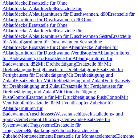
Ablaufdeckel
Ersatzteile für Ohne
Ablaufdeckel
Ablaufdeckel
Ersatzteile für
Ablaufdeckel
Ablaufgarnituren für Duschwannen, d90
Ersatzteile für
Ablaufgarnituren für Duschwannen, d90
Ohne
Ablaufdeckel
Ersatzteile für Ohne
Ablaufdeckel
Ablaufdeckel
Ersatzteile für
Ablaufdeckel
Ablaufgarnituren für Duschwannen Sestra
Ersatzteile
für Ablaufgarnituren für Duschwannen Sestra
Ohne
Ablaufdeckel
Ersatzteile für Ohne Ablaufdeckel
Zubehör für
Ablaufgarnituren für Duschwannen
Ventilstopfen
Ablaufgarnituren
für Badewannen, d52
Ersatzteile für Ablaufgarnituren für
Badewannen, d52
Mit Drehbetätigung
Ersatzteile für Mit
Drehbetätigung
Fertigbausets für Drehbetätigung
Ersatzteile für
Fertigbausets für Drehbetätigung
Mit Drehbetätigung und
Zulauf
Ersatzteile für Mit Drehbetätigung und Zulauf
Fertigbausets
für Drehbetätigung und Zulauf
Ersatzteile für Fertigbausets für
Drehbetätigung und Zulauf
Mit Druckbetätigung
PushControl
Ersatzteile für Mit Druckbetätigung PushControl
Mit
Ventilstopfen
Ersatzteile für Mit Ventilstopfen
Zubehör für
Ablaufgarnituren für
Badewannen
Anschlusssets
Wasseranschlüsse
Installations- und
Spülsysteme
Geberit Duofix
Systemwände
Ersatzteile für
Systemwände
Tragsysteme
Ersatzteile für
Tragsysteme
Beplankungen
Zubehör
Ersatzteile für
Zubehör
Montageelemente
Ersatzteile für Montageelemente
Elemente