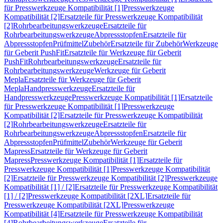
für Presswerkzeuge Kompatibilität [1]
Presswerkzeuge
Kompatibilität [2]
Ersatzteile für Presswerkzeuge Kompatibilität
[2]
Rohrbearbeitungswerkzeuge
Ersatzteile für
Rohrbearbeitungswerkzeuge
Abpressstopfen
Ersatzteile für
Abpressstopfen
Prüfmittel
Zubehör
Ersatzteile für Zubehör
Werkzeuge
für Geberit PushFit
Ersatzteile für Werkzeuge für Geberit
PushFit
Rohrbearbeitungswerkzeuge
Ersatzteile für
Rohrbearbeitungswerkzeuge
Werkzeuge für Geberit
Mepla
Ersatzteile für Werkzeuge für Geberit
Mepla
Handpresswerkzeuge
Ersatzteile für
Handpresswerkzeuge
Presswerkzeuge Kompatibilität [1]
Ersatzteile
für Presswerkzeuge Kompatibilität [1]
Presswerkzeuge
Kompatibilität [2]
Ersatzteile für Presswerkzeuge Kompatibilität
[2]
Rohrbearbeitungswerkzeuge
Ersatzteile für
Rohrbearbeitungswerkzeuge
Abpressstopfen
Ersatzteile für
Abpressstopfen
Prüfmittel
Zubehör
Werkzeuge für Geberit
Mapress
Ersatzteile für Werkzeuge für Geberit
Mapress
Presswerkzeuge Kompatibilität [1]
Ersatzteile für
Presswerkzeuge Kompatibilität [1]
Presswerkzeuge Kompatibilität
[2]
Ersatzteile für Presswerkzeuge Kompatibilität [2]
Presswerkzeuge
Kompatibilität [1] / [2]
Ersatzteile für Presswerkzeuge Kompatibilität
[1] / [2]
Presswerkzeuge Kompatibilität [2XL]
Ersatzteile für
Presswerkzeuge Kompatibilität [2XL]
Presswerkzeuge
Kompatibilität [4]
Ersatzteile für Presswerkzeuge Kompatibilität
[4]
Rohrbearbeitungswerkzeuge
Ersatzteile für