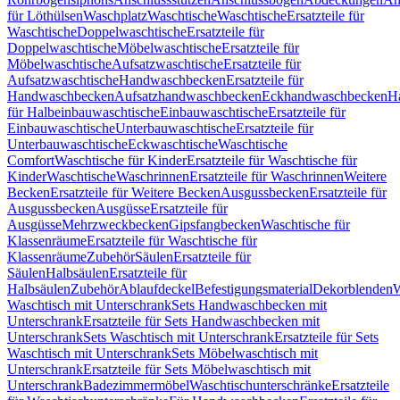
für Löthülsen
Waschplatz
Waschtische
Waschtische
Ersatzteile für
Waschtische
Doppelwaschtische
Ersatzteile für
Doppelwaschtische
Möbelwaschtische
Ersatzteile für
Möbelwaschtische
Aufsatzwaschtische
Ersatzteile für
Aufsatzwaschtische
Handwaschbecken
Ersatzteile für
Handwaschbecken
Aufsatzhandwaschbecken
Eckhandwaschbecken
H
für Halbeinbauwaschtische
Einbauwaschtische
Ersatzteile für
Einbauwaschtische
Unterbauwaschtische
Ersatzteile für
Unterbauwaschtische
Eckwaschtische
Waschtische
Comfort
Waschtische für Kinder
Ersatzteile für Waschtische für
Kinder
Waschtische
Waschrinnen
Ersatzteile für Waschrinnen
Weitere
Becken
Ersatzteile für Weitere Becken
Ausgussbecken
Ersatzteile für
Ausgussbecken
Ausgüsse
Ersatzteile für
Ausgüsse
Mehrzweckbecken
Gipsfangbecken
Waschtische für
Klassenräume
Ersatzteile für Waschtische für
Klassenräume
Zubehör
Säulen
Ersatzteile für
Säulen
Halbsäulen
Ersatzteile für
Halbsäulen
Zubehör
Ablaufdeckel
Befestigungsmaterial
Dekorblenden
W
Waschtisch mit Unterschrank
Sets Handwaschbecken mit
Unterschrank
Ersatzteile für Sets Handwaschbecken mit
Unterschrank
Sets Waschtisch mit Unterschrank
Ersatzteile für Sets
Waschtisch mit Unterschrank
Sets Möbelwaschtisch mit
Unterschrank
Ersatzteile für Sets Möbelwaschtisch mit
Unterschrank
Badezimmermöbel
Waschtischunterschränke
Ersatzteile