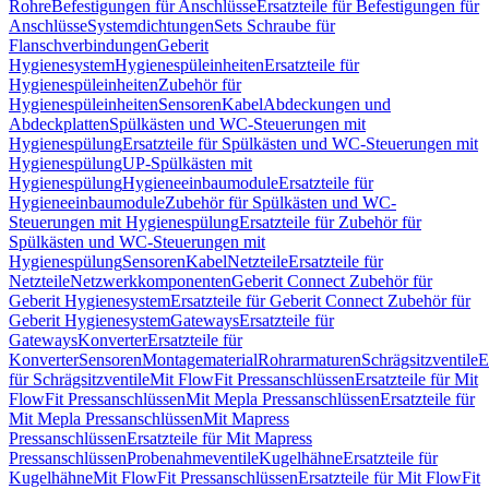
Rohre
Befestigungen für Anschlüsse
Ersatzteile für Befestigungen für
Anschlüsse
Systemdichtungen
Sets Schraube für
Flanschverbindungen
Geberit
Hygienesystem
Hygienespüleinheiten
Ersatzteile für
Hygienespüleinheiten
Zubehör für
Hygienespüleinheiten
Sensoren
Kabel
Abdeckungen und
Abdeckplatten
Spülkästen und WC-Steuerungen mit
Hygienespülung
Ersatzteile für Spülkästen und WC-Steuerungen mit
Hygienespülung
UP-Spülkästen mit
Hygienespülung
Hygieneeinbaumodule
Ersatzteile für
Hygieneeinbaumodule
Zubehör für Spülkästen und WC-
Steuerungen mit Hygienespülung
Ersatzteile für Zubehör für
Spülkästen und WC-Steuerungen mit
Hygienespülung
Sensoren
Kabel
Netzteile
Ersatzteile für
Netzteile
Netzwerkkomponenten
Geberit Connect Zubehör für
Geberit Hygienesystem
Ersatzteile für Geberit Connect Zubehör für
Geberit Hygienesystem
Gateways
Ersatzteile für
Gateways
Konverter
Ersatzteile für
Konverter
Sensoren
Montagematerial
Rohrarmaturen
Schrägsitzventile
E
für Schrägsitzventile
Mit FlowFit Pressanschlüssen
Ersatzteile für Mit
FlowFit Pressanschlüssen
Mit Mepla Pressanschlüssen
Ersatzteile für
Mit Mepla Pressanschlüssen
Mit Mapress
Pressanschlüssen
Ersatzteile für Mit Mapress
Pressanschlüssen
Probenahmeventile
Kugelhähne
Ersatzteile für
Kugelhähne
Mit FlowFit Pressanschlüssen
Ersatzteile für Mit FlowFit