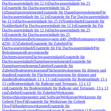
Dachwassereinläufe bis 12 l/s
Dachwassereinläufe bis 25
l/s
Ersatzteile für Dachwassereinläufe bis 25
l/s
Dampfsperrenelemente
Ersatzteile für Dampfsperrenelemente
Für
Dachwassereinläufe bis 12 l/s
Ersatzteile für Für Dachwassereinläufe
bis 12 l/s
Dachwassereinläufe bis 25 l/s
Notüberläufe
Ersatzteile für
Notüberläufe
Für Dachwassereinläufe bis 12 l/s
Ersatzteile für Für
Dachwassereinläufe bis 12 l/s
Dachwassereinläufe bis 25
l/s
Ersatzteile für Dachwassereinläufe bis 25
l/s
Befestigungen
Befestigungssystem d40–200
Befestigungssystem
d250–315
Zubehör
Ersatzteile für Zubehör
Für
Dachwassereinläufe
Ersatzteile für Für Dachwassereinläufe
Für
Befestigungen
Konventionelle
Dachentwässerung
Dachwassereinläufe
Ersatzteile für
Dachwassereinläufe
Dampfsperrenelemente
Ersatzteile für
Dampfsperrenelemente
Zubehör
Ersatzteile für
Zubehör
Bodenentwässerung
Flächenentwässerung für drinnen und
draußen
Ersatzteile für Flächenentwässerung für drinnen und
draußen
Bodenabläufe 13 x 13 cm
Ersatzteile für Bodenabläufe 13 x
13 cm
Bodeneinläufe für Balkone und Terrassen, 13 x 13
cm
Ersatzteile für Bodeneinläufe für Balkone und Terrassen, 13 x 13
cm
Zubehör
Ersatzteile für Zubehör
Werkzeuge,
Netzwerkkomponenten und Software
Werkzeuge
Werkzeuge für
Geberit FlowFit
Ersatzteile für Werkzeuge für Geberit
FlowFit
Handpresswerkzeuge
Ersatzteile für
Handpresswerkzeuge
Presswerkzeuge Kompatibilität [1]
Ersatzteile