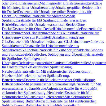
oder UP-Urinalsteuerung
Mit integrierter Urinalsteuerung
Ersatzteile
für Mit integrierter Urinalsteuerung
Urinale, gespülter Betrieb, mit /
für Deckel
Ersatzteile für Urinale, gespülter Betrieb, mit / für
Deckel
Spülrandlos
Ersatzteile für Spülrandlos
Mit
Spülrand
Ersatzteile für Mit Spülrand
Urinale, wasserloser
Betrieb
Ersatzteile für Urinale, wasserloser Betrieb
Ohne
Deckel
Ersatzteile für Ohne Deckel
Urinaltrennwände
Ersatzteile für
Urinaltrennwände
Urinaltrennwände aus Kunststoff
Ersatzteile für
Urinaltrennwände aus Kunststoff
Urinaltrennwände aus
Glas
Ersatzteile für Urinaltrennwände aus Glas
Urinaltrennwände aus
Sanitärkeramik
Ersatzteile für Urinaltrennwände aus
Sanitärkeramik
Zubehör
Ersatzteile für Zubehör
Urinaldeckel
Siphons
und Siphonzubehör
Spülrohre, Spülbögen und Übergänge
Ersatzteile
für Spülrohre, Spülbögen und
Übergänge
Befestigungsmaterial
Ablaufventile
Spülverteiler
Apparatean
für Unterputz
Mit elektronischer Spülauslösung,
Netzbetrieb
Ersatzteile für Mit elektronischer Spülauslösung,
Netzbetrieb
Mit elektronischer Spülauslösung,
Batteriebetrieb
Ersatzteile für Mit elektronischer Spülauslösung,
Batteriebetrieb
Mit pneumatischer Spülauslösung
Ersatzteile für Mit
pneumatischer Spülauslösung
Aufputz
Ersatzteile für Aufputz
Mit
elektronischer Spülauslösung, Netzbetrieb
Ersatzteile für Mit
elektronischer Spülauslösung, Netzbetrieb
Mit elektronischer
Spülauslösung, Batteriebetrieb
Ersatzteile für Mit elektronischer
Spülauslösung, Batteriebetrieb
Zubehör
Ersatzteile für