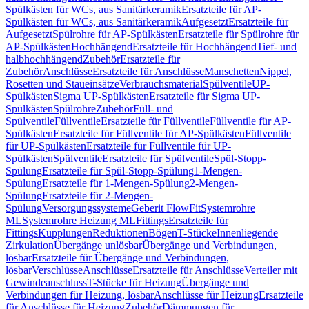
Spülkästen für WCs, aus Sanitärkeramik
Ersatzteile für AP-
Spülkästen für WCs, aus Sanitärkeramik
Aufgesetzt
Ersatzteile für
Aufgesetzt
Spülrohre für AP-Spülkästen
Ersatzteile für Spülrohre für
AP-Spülkästen
Hochhängend
Ersatzteile für Hochhängend
Tief- und
halbhochhängend
Zubehör
Ersatzteile für
Zubehör
Anschlüsse
Ersatzteile für Anschlüsse
Manschetten
Nippel,
Rosetten und Staueinsätze
Verbrauchsmaterial
Spülventile
UP-
Spülkästen
Sigma UP-Spülkästen
Ersatzteile für Sigma UP-
Spülkästen
Spülrohre
Zubehör
Füll- und
Spülventile
Füllventile
Ersatzteile für Füllventile
Füllventile für AP-
Spülkästen
Ersatzteile für Füllventile für AP-Spülkästen
Füllventile
für UP-Spülkästen
Ersatzteile für Füllventile für UP-
Spülkästen
Spülventile
Ersatzteile für Spülventile
Spül-Stopp-
Spülung
Ersatzteile für Spül-Stopp-Spülung
1-Mengen-
Spülung
Ersatzteile für 1-Mengen-Spülung
2-Mengen-
Spülung
Ersatzteile für 2-Mengen-
Spülung
Versorgungssysteme
Geberit FlowFit
Systemrohre
ML
Systemrohre Heizung ML
Fittings
Ersatzteile für
Fittings
Kupplungen
Reduktionen
Bögen
T-Stücke
Innenliegende
Zirkulation
Übergänge unlösbar
Übergänge und Verbindungen,
lösbar
Ersatzteile für Übergänge und Verbindungen,
lösbar
Verschlüsse
Anschlüsse
Ersatzteile für Anschlüsse
Verteiler mit
Gewindeanschluss
T-Stücke für Heizung
Übergänge und
Verbindungen für Heizung, lösbar
Anschlüsse für Heizung
Ersatzteile
für Anschlüsse für Heizung
Zubehör
Dämmungen für