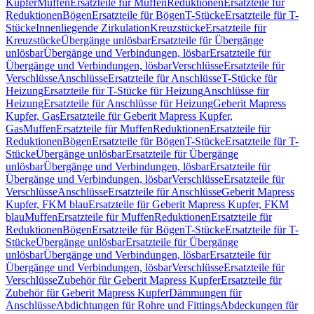
Kupfer
Muffen
Ersatzteile für Muffen
Reduktionen
Ersatzteile für
Reduktionen
Bögen
Ersatzteile für Bögen
T-Stücke
Ersatzteile für T-
Stücke
Innenliegende Zirkulation
Kreuzstücke
Ersatzteile für
Kreuzstücke
Übergänge unlösbar
Ersatzteile für Übergänge
unlösbar
Übergänge und Verbindungen, lösbar
Ersatzteile für
Übergänge und Verbindungen, lösbar
Verschlüsse
Ersatzteile für
Verschlüsse
Anschlüsse
Ersatzteile für Anschlüsse
T-Stücke für
Heizung
Ersatzteile für T-Stücke für Heizung
Anschlüsse für
Heizung
Ersatzteile für Anschlüsse für Heizung
Geberit Mapress
Kupfer, Gas
Ersatzteile für Geberit Mapress Kupfer,
Gas
Muffen
Ersatzteile für Muffen
Reduktionen
Ersatzteile für
Reduktionen
Bögen
Ersatzteile für Bögen
T-Stücke
Ersatzteile für T-
Stücke
Übergänge unlösbar
Ersatzteile für Übergänge
unlösbar
Übergänge und Verbindungen, lösbar
Ersatzteile für
Übergänge und Verbindungen, lösbar
Verschlüsse
Ersatzteile für
Verschlüsse
Anschlüsse
Ersatzteile für Anschlüsse
Geberit Mapress
Kupfer, FKM blau
Ersatzteile für Geberit Mapress Kupfer, FKM
blau
Muffen
Ersatzteile für Muffen
Reduktionen
Ersatzteile für
Reduktionen
Bögen
Ersatzteile für Bögen
T-Stücke
Ersatzteile für T-
Stücke
Übergänge unlösbar
Ersatzteile für Übergänge
unlösbar
Übergänge und Verbindungen, lösbar
Ersatzteile für
Übergänge und Verbindungen, lösbar
Verschlüsse
Ersatzteile für
Verschlüsse
Zubehör für Geberit Mapress Kupfer
Ersatzteile für
Zubehör für Geberit Mapress Kupfer
Dämmungen für
Anschlüsse
Abdichtungen für Rohre und Fittings
Abdeckungen für