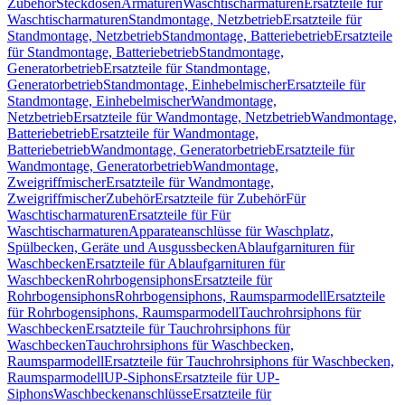
Zubehör
Steckdosen
Armaturen
Waschtischarmaturen
Ersatzteile für
Waschtischarmaturen
Standmontage, Netzbetrieb
Ersatzteile für
Standmontage, Netzbetrieb
Standmontage, Batteriebetrieb
Ersatzteile
für Standmontage, Batteriebetrieb
Standmontage,
Generatorbetrieb
Ersatzteile für Standmontage,
Generatorbetrieb
Standmontage, Einhebelmischer
Ersatzteile für
Standmontage, Einhebelmischer
Wandmontage,
Netzbetrieb
Ersatzteile für Wandmontage, Netzbetrieb
Wandmontage,
Batteriebetrieb
Ersatzteile für Wandmontage,
Batteriebetrieb
Wandmontage, Generatorbetrieb
Ersatzteile für
Wandmontage, Generatorbetrieb
Wandmontage,
Zweigriffmischer
Ersatzteile für Wandmontage,
Zweigriffmischer
Zubehör
Ersatzteile für Zubehör
Für
Waschtischarmaturen
Ersatzteile für Für
Waschtischarmaturen
Apparateanschlüsse für Waschplatz,
Spülbecken, Geräte und Ausgussbecken
Ablaufgarnituren für
Waschbecken
Ersatzteile für Ablaufgarnituren für
Waschbecken
Rohrbogensiphons
Ersatzteile für
Rohrbogensiphons
Rohrbogensiphons, Raumsparmodell
Ersatzteile
für Rohrbogensiphons, Raumsparmodell
Tauchrohrsiphons für
Waschbecken
Ersatzteile für Tauchrohrsiphons für
Waschbecken
Tauchrohrsiphons für Waschbecken,
Raumsparmodell
Ersatzteile für Tauchrohrsiphons für Waschbecken,
Raumsparmodell
UP-Siphons
Ersatzteile für UP-
Siphons
Waschbeckenanschlüsse
Ersatzteile für