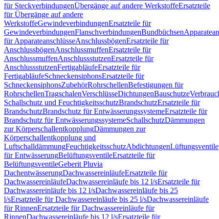
für Steckverbindungen
Übergänge auf andere Werkstoffe
Ersatzteile
für Übergänge auf andere
Werkstoffe
Gewindeverbindungen
Ersatzteile für
Gewindeverbindungen
Flanschverbindungen
Bundbüchsen
Apparatean
für Apparateanschlüsse
Anschlussbögen
Ersatzteile für
Anschlussbögen
Anschlussmuffen
Ersatzteile für
Anschlussmuffen
Anschlussstutzen
Ersatzteile für
Anschlussstutzen
Fertigabläufe
Ersatzteile für
Fertigabläufe
Schneckensiphons
Ersatzteile für
Schneckensiphons
Zubehör
Rohrschellen
Befestigungen für
Rohrschellen
Tragschalen
Verschlüsse
Dichtungen
Bauschutze
Verbrauc
Schallschutz und Feuchtigkeitsschutz
Brandschutz
Ersatzteile für
Brandschutz
Brandschutz für Entwässerungssysteme
Ersatzteile für
Brandschutz für Entwässerungssysteme
Schallschutz
Dämmungen
zur Körperschallentkopplung
Dämmungen zur
Körperschallentkopplung und
Luftschalldämmung
Feuchtigkeitsschutz
Abdichtungen
Lüftungsventile
für Entwässerung
Belüftungsventile
Ersatzteile für
Belüftungsventile
Geberit Pluvia
Dachentwässerung
Dachwassereinläufe
Ersatzteile für
Dachwassereinläufe
Dachwassereinläufe bis 12 l/s
Ersatzteile für
Dachwassereinläufe bis 12 l/s
Dachwassereinläufe bis 25
l/s
Ersatzteile für Dachwassereinläufe bis 25 l/s
Dachwassereinläufe
für Rinnen
Ersatzteile für Dachwassereinläufe für
Rinnen
Dachwassereinläufe bis 12 l/s
Ersatzteile für