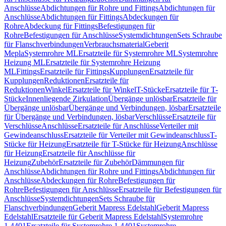
Anschlüsse
Abdichtungen für Rohre und Fittings
Abdichtungen für
Anschlüsse
Abdichtungen für Fittings
Abdeckungen für
Rohre
Abdeckung für Fittings
Befestigungen für
Rohre
Befestigungen für Anschlüsse
Systemdichtungen
Sets Schraube
für Flanschverbindungen
Verbrauchsmaterial
Geberit
Mepla
Systemrohre ML
Ersatzteile für Systemrohre ML
Systemrohre
Heizung ML
Ersatzteile für Systemrohre Heizung
ML
Fittings
Ersatzteile für Fittings
Kupplungen
Ersatzteile für
Kupplungen
Reduktionen
Ersatzteile für
Reduktionen
Winkel
Ersatzteile für Winkel
T-Stücke
Ersatzteile für T-
Stücke
Innenliegende Zirkulation
Übergänge unlösbar
Ersatzteile für
Übergänge unlösbar
Übergänge und Verbindungen, lösbar
Ersatzteile
für Übergänge und Verbindungen, lösbar
Verschlüsse
Ersatzteile für
Verschlüsse
Anschlüsse
Ersatzteile für Anschlüsse
Verteiler mit
Gewindeanschluss
Ersatzteile für Verteiler mit Gewindeanschluss
T-
Stücke für Heizung
Ersatzteile für T-Stücke für Heizung
Anschlüsse
für Heizung
Ersatzteile für Anschlüsse für
Heizung
Zubehör
Ersatzteile für Zubehör
Dämmungen für
Anschlüsse
Abdichtungen für Rohre und Fittings
Abdichtungen für
Anschlüsse
Abdeckungen für Rohre
Befestigungen für
Rohre
Befestigungen für Anschlüsse
Ersatzteile für Befestigungen für
Anschlüsse
Systemdichtungen
Sets Schraube für
Flanschverbindungen
Geberit Mapress Edelstahl
Geberit Mapress
Edelstahl
Ersatzteile für Geberit Mapress Edelstahl
Systemrohre
1.4401
Ersatzteile für Systemrohre 1.4401
Systemrohre