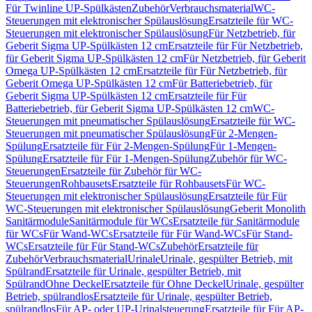
Für Twinline UP-Spülkästen
Zubehör
Verbrauchsmaterial
WC-
Steuerungen mit elektronischer Spülauslösung
Ersatzteile für WC-
Steuerungen mit elektronischer Spülauslösung
Für Netzbetrieb, für
Geberit Sigma UP-Spülkästen 12 cm
Ersatzteile für Für Netzbetrieb,
für Geberit Sigma UP-Spülkästen 12 cm
Für Netzbetrieb, für Geberit
Omega UP-Spülkästen 12 cm
Ersatzteile für Für Netzbetrieb, für
Geberit Omega UP-Spülkästen 12 cm
Für Batteriebetrieb, für
Geberit Sigma UP-Spülkästen 12 cm
Ersatzteile für Für
Batteriebetrieb, für Geberit Sigma UP-Spülkästen 12 cm
WC-
Steuerungen mit pneumatischer Spülauslösung
Ersatzteile für WC-
Steuerungen mit pneumatischer Spülauslösung
Für 2-Mengen-
Spülung
Ersatzteile für Für 2-Mengen-Spülung
Für 1-Mengen-
Spülung
Ersatzteile für Für 1-Mengen-Spülung
Zubehör für WC-
Steuerungen
Ersatzteile für Zubehör für WC-
Steuerungen
Rohbausets
Ersatzteile für Rohbausets
Für WC-
Steuerungen mit elektronischer Spülauslösung
Ersatzteile für Für
WC-Steuerungen mit elektronischer Spülauslösung
Geberit Monolith
Sanitärmodule
Sanitärmodule für WCs
Ersatzteile für Sanitärmodule
für WCs
Für Wand-WCs
Ersatzteile für Für Wand-WCs
Für Stand-
WCs
Ersatzteile für Für Stand-WCs
Zubehör
Ersatzteile für
Zubehör
Verbrauchsmaterial
Urinale
Urinale, gespülter Betrieb, mit
Spülrand
Ersatzteile für Urinale, gespülter Betrieb, mit
Spülrand
Ohne Deckel
Ersatzteile für Ohne Deckel
Urinale, gespülter
Betrieb, spülrandlos
Ersatzteile für Urinale, gespülter Betrieb,
spülrandlos
Für AP- oder UP-Urinalsteuerung
Ersatzteile für Für AP-