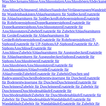
Waschbeckenanschlüsse
Anschlussstutzen
Anschlussbögen
Abdeckung
für
Anschlüsse
Dichtungen
Löthülsen
Standrohre
Verlängerungen
Wandeinb
für Wandeinbaukästen
Ablaufgarnituren für Spülbecken
Ersatzteile
für Ablaufgarnituren für Spülbecken
Rohrbogensiphons
Ersatzteile
für Rohrbogensiphons
Doppelkammersiphons
Ersatzteile für
Doppelkammersiphons
Anschlussstutzen
Ersatzteile für
Anschlussstutzen
Zubehör
Ersatzteile für Zubehör
Ablaufgarnituren
für Geräte
Ersatzteile für Ablaufgarnituren für
Geräte
Rohrbogensiphons
Ersatzteile für Rohrbogensiphons
UP-
Siphons
Ersatzteile für UP-Siphons
AP-Siphons
Ersatzteile für AP-
Siphons
Anschlüsse
Ersatzteile für
Anschlüsse
Zubehör
Ablaufgarnituren für Ausgussbecken
Ersatzteile
für Ablaufgarnituren für Ausgussbecken
Siphons
Ersatzteile für
Siphons
Anschlussbögen
Ersatzteile für
Anschlussbögen
Anschlussstutzen
Ersatzteile für
Anschlussstutzen
Ablaufventile
Ersatzteile für
Ablaufventile
Zubehör
Ersatzteile für Zubehör
Duschen und
Badewannen
Duschen
Bodenentwässerung für Duschen
Ersatzteile
für Bodenentwässerung für Duschen
Duschrinnen
Ersatzteile für
Duschrinnen
Zubehör für Duschrinnen
Ersatzteile für Zubehör für
Duschrinnen
Duschbodenabläufe
Ersatzteile für
Duschbodenabläufe
Zubehör für Duschbodenabläufe
Ersatzteile für
Zubehör für Duschbodenabläufe
Wandabläufe
Ersatzteile für
Wandabläufe
Zubehör für Wandabläufe
Ersatzteile für Zubehör für