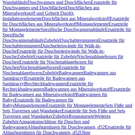
Wandabläufe
Duschwannen und Duschflächen
Ersatzteile für
Duschwannen und Duschflächen
Duschflächen aus
Mineralwerkstoff und Geberit Duofix
Installationselemente
Duschflächen aus Mineralwerkstoff
Ersatzteile
für Duschflächen aus Mineralwerkstoff
Montagelemente
Ersatzteile
für Montagelemente
Spezifische Duschwannenabläufe
Ersatzteile für
Spezifische
Duschwannenabläufe
Zubehör
Duschabtrennungen
Ersatzteile für
Duschabtrennungen
Duschseitenwände für Walk-in-
Dusche
Ersatzteile für Duschseitenwände für Walk-in-
Dusche
Zubehör
Ersatzteile für Zubehör
Nischenablageboxen für
Duschen
Ersatzteile für Nischenablageboxen für
Duschen
Nischenablageboxen
Ersatzteile für
Nischenablageboxen
Zubehör
Badewannen
Badewannen aus
Sanitäracryl
Ersatzteile für Badewannen aus
Sanitäracryl
Rechteckbadewannen
Ersatzteile für
Rechteckbadewannen
Badewannen aus Mineralwerkstoff
Ersatzteile
für Badewannen aus Mineralwerkstoff
Badewannen für
Babys
Ersatzteile für Badewannen für
Babys
Montagelemente
Ersatzteile für Montagelemente
Sets Füße und
Sets Traversen und Wandanker
Ersatzteile für Sets Füße und Sets
Traversen und Wandanker
Zubehör
Reparatursets
Weiteres
Zubehör
Apparateanschlüsse für Duschen und
Badewannen
Ablaufgarnituren für Duschwannen, d52
Ersatzteile für
Ablaufgarnituren für Duschwannen, d52
Ohne