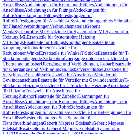
Anschlüsse
Abdichtungen für Rohre und Fittings
Abdichtungen für
Anschlüsse
Abdichtungen für Fittings
Abdeckungen für
Rohre
Abdeckung für Fittings
Befestigungen für
Rohre
Befestigungen für Anschlüsse
Systemdichtungen
Sets Schraube
für Flanschverbindungen
Verbrauchsmaterial
Geberit
Mepla
Systemrohre ML
Ersatzteile für Systemrohre ML
Systemrohre
Heizung ML
Ersatzteile für Systemrohre Heizung
ML
Fittings
Ersatzteile für Fittings
Kupplungen
Ersatzteile für
Kupplungen
Reduktionen
Ersatzteile für
Reduktionen
Winkel
Ersatzteile für Winkel
T-Stücke
Ersatzteile für T-
Stücke
Innenliegende Zirkulation
Übergänge unlösbar
Ersatzteile für
Übergänge unlösbar
Übergänge und Verbindungen, lösbar
Ersatzteile
für Übergänge und Verbindungen, lösbar
Verschlüsse
Ersatzteile für
Verschlüsse
Anschlüsse
Ersatzteile für Anschlüsse
Verteiler mit
Gewindeanschluss
Ersatzteile für Verteiler mit Gewindeanschluss
T-
Stücke für Heizung
Ersatzteile für T-Stücke für Heizung
Anschlüsse
für Heizung
Ersatzteile für Anschlüsse für
Heizung
Zubehör
Ersatzteile für Zubehör
Dämmungen für
Anschlüsse
Abdichtungen für Rohre und Fittings
Abdichtungen für
Anschlüsse
Abdeckungen für Rohre
Befestigungen für
Rohre
Befestigungen für Anschlüsse
Ersatzteile für Befestigungen für
Anschlüsse
Systemdichtungen
Sets Schraube für
Flanschverbindungen
Geberit Mapress Edelstahl
Geberit Mapress
Edelstahl
Ersatzteile für Geberit Mapress Edelstahl
Systemrohre
1.4401
Ersatzteile für Systemrohre 1.4401
Systemrohre