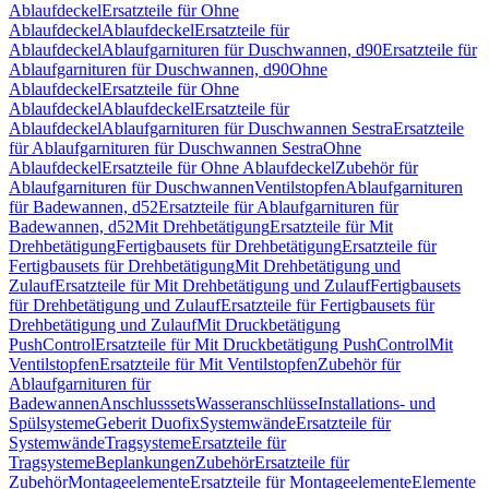
Ablaufdeckel
Ersatzteile für Ohne
Ablaufdeckel
Ablaufdeckel
Ersatzteile für
Ablaufdeckel
Ablaufgarnituren für Duschwannen, d90
Ersatzteile für
Ablaufgarnituren für Duschwannen, d90
Ohne
Ablaufdeckel
Ersatzteile für Ohne
Ablaufdeckel
Ablaufdeckel
Ersatzteile für
Ablaufdeckel
Ablaufgarnituren für Duschwannen Sestra
Ersatzteile
für Ablaufgarnituren für Duschwannen Sestra
Ohne
Ablaufdeckel
Ersatzteile für Ohne Ablaufdeckel
Zubehör für
Ablaufgarnituren für Duschwannen
Ventilstopfen
Ablaufgarnituren
für Badewannen, d52
Ersatzteile für Ablaufgarnituren für
Badewannen, d52
Mit Drehbetätigung
Ersatzteile für Mit
Drehbetätigung
Fertigbausets für Drehbetätigung
Ersatzteile für
Fertigbausets für Drehbetätigung
Mit Drehbetätigung und
Zulauf
Ersatzteile für Mit Drehbetätigung und Zulauf
Fertigbausets
für Drehbetätigung und Zulauf
Ersatzteile für Fertigbausets für
Drehbetätigung und Zulauf
Mit Druckbetätigung
PushControl
Ersatzteile für Mit Druckbetätigung PushControl
Mit
Ventilstopfen
Ersatzteile für Mit Ventilstopfen
Zubehör für
Ablaufgarnituren für
Badewannen
Anschlusssets
Wasseranschlüsse
Installations- und
Spülsysteme
Geberit Duofix
Systemwände
Ersatzteile für
Systemwände
Tragsysteme
Ersatzteile für
Tragsysteme
Beplankungen
Zubehör
Ersatzteile für
Zubehör
Montageelemente
Ersatzteile für Montageelemente
Elemente