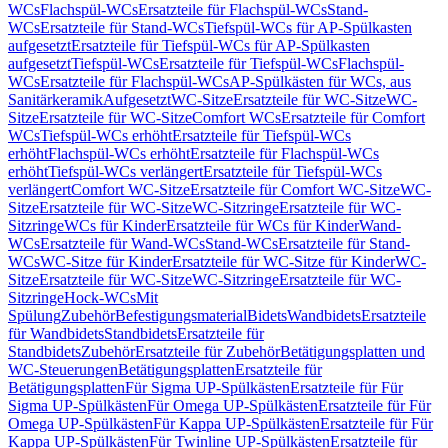
WCs
Flachspül-WCs
Ersatzteile für Flachspül-WCs
Stand-
WCs
Ersatzteile für Stand-WCs
Tiefspül-WCs für AP-Spülkasten
aufgesetzt
Ersatzteile für Tiefspül-WCs für AP-Spülkasten
aufgesetzt
Tiefspül-WCs
Ersatzteile für Tiefspül-WCs
Flachspül-
WCs
Ersatzteile für Flachspül-WCs
AP-Spülkästen für WCs, aus
Sanitärkeramik
Aufgesetzt
WC-Sitze
Ersatzteile für WC-Sitze
WC-
Sitze
Ersatzteile für WC-Sitze
Comfort WCs
Ersatzteile für Comfort
WCs
Tiefspül-WCs erhöht
Ersatzteile für Tiefspül-WCs
erhöht
Flachspül-WCs erhöht
Ersatzteile für Flachspül-WCs
erhöht
Tiefspül-WCs verlängert
Ersatzteile für Tiefspül-WCs
verlängert
Comfort WC-Sitze
Ersatzteile für Comfort WC-Sitze
WC-
Sitze
Ersatzteile für WC-Sitze
WC-Sitzringe
Ersatzteile für WC-
Sitzringe
WCs für Kinder
Ersatzteile für WCs für Kinder
Wand-
WCs
Ersatzteile für Wand-WCs
Stand-WCs
Ersatzteile für Stand-
WCs
WC-Sitze für Kinder
Ersatzteile für WC-Sitze für Kinder
WC-
Sitze
Ersatzteile für WC-Sitze
WC-Sitzringe
Ersatzteile für WC-
Sitzringe
Hock-WCs
Mit
Spülung
Zubehör
Befestigungsmaterial
Bidets
Wandbidets
Ersatzteile
für Wandbidets
Standbidets
Ersatzteile für
Standbidets
Zubehör
Ersatzteile für Zubehör
Betätigungsplatten und
WC-Steuerungen
Betätigungsplatten
Ersatzteile für
Betätigungsplatten
Für Sigma UP-Spülkästen
Ersatzteile für Für
Sigma UP-Spülkästen
Für Omega UP-Spülkästen
Ersatzteile für Für
Omega UP-Spülkästen
Für Kappa UP-Spülkästen
Ersatzteile für Für
Kappa UP-Spülkästen
Für Twinline UP-Spülkästen
Ersatzteile für