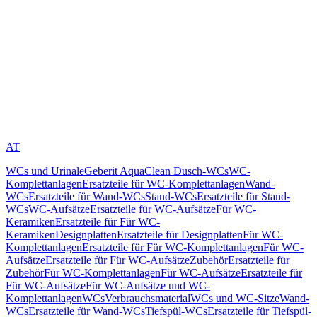
AT
WCs und Urinale
Geberit AquaClean Dusch-WCs
WC-
Komplettanlagen
Ersatzteile für WC-Komplettanlagen
Wand-
WCs
Ersatzteile für Wand-WCs
Stand-WCs
Ersatzteile für Stand-
WCs
WC-Aufsätze
Ersatzteile für WC-Aufsätze
Für WC-
Keramiken
Ersatzteile für Für WC-
Keramiken
Designplatten
Ersatzteile für Designplatten
Für WC-
Komplettanlagen
Ersatzteile für Für WC-Komplettanlagen
Für WC-
Aufsätze
Ersatzteile für Für WC-Aufsätze
Zubehör
Ersatzteile für
Zubehör
Für WC-Komplettanlagen
Für WC-Aufsätze
Ersatzteile für
Für WC-Aufsätze
Für WC-Aufsätze und WC-
Komplettanlagen
WCs
Verbrauchsmaterial
WCs und WC-Sitze
Wand-
WCs
Ersatzteile für Wand-WCs
Tiefspül-WCs
Ersatzteile für Tiefspül-