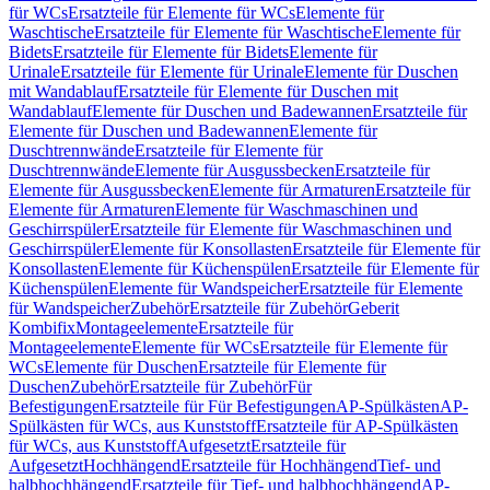
für WCs
Ersatzteile für Elemente für WCs
Elemente für
Waschtische
Ersatzteile für Elemente für Waschtische
Elemente für
Bidets
Ersatzteile für Elemente für Bidets
Elemente für
Urinale
Ersatzteile für Elemente für Urinale
Elemente für Duschen
mit Wandablauf
Ersatzteile für Elemente für Duschen mit
Wandablauf
Elemente für Duschen und Badewannen
Ersatzteile für
Elemente für Duschen und Badewannen
Elemente für
Duschtrennwände
Ersatzteile für Elemente für
Duschtrennwände
Elemente für Ausgussbecken
Ersatzteile für
Elemente für Ausgussbecken
Elemente für Armaturen
Ersatzteile für
Elemente für Armaturen
Elemente für Waschmaschinen und
Geschirrspüler
Ersatzteile für Elemente für Waschmaschinen und
Geschirrspüler
Elemente für Konsollasten
Ersatzteile für Elemente für
Konsollasten
Elemente für Küchenspülen
Ersatzteile für Elemente für
Küchenspülen
Elemente für Wandspeicher
Ersatzteile für Elemente
für Wandspeicher
Zubehör
Ersatzteile für Zubehör
Geberit
Kombifix
Montageelemente
Ersatzteile für
Montageelemente
Elemente für WCs
Ersatzteile für Elemente für
WCs
Elemente für Duschen
Ersatzteile für Elemente für
Duschen
Zubehör
Ersatzteile für Zubehör
Für
Befestigungen
Ersatzteile für Für Befestigungen
AP-Spülkästen
AP-
Spülkästen für WCs, aus Kunststoff
Ersatzteile für AP-Spülkästen
für WCs, aus Kunststoff
Aufgesetzt
Ersatzteile für
Aufgesetzt
Hochhängend
Ersatzteile für Hochhängend
Tief- und
halbhochhängend
Ersatzteile für Tief- und halbhochhängend
AP-