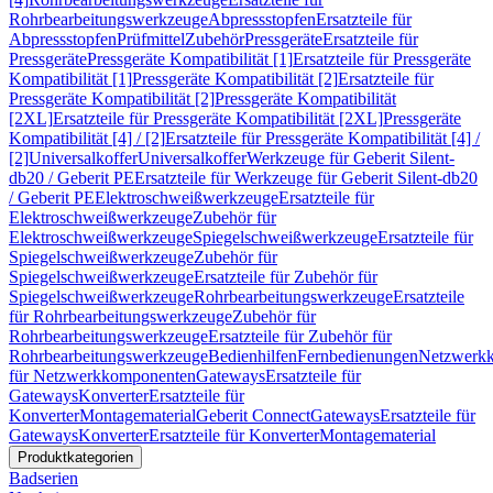
Rohrbearbeitungswerkzeuge
Abpressstopfen
Ersatzteile für
Abpressstopfen
Prüfmittel
Zubehör
Pressgeräte
Ersatzteile für
Pressgeräte
Pressgeräte Kompatibilität [1]
Ersatzteile für Pressgeräte
Kompatibilität [1]
Pressgeräte Kompatibilität [2]
Ersatzteile für
Pressgeräte Kompatibilität [2]
Pressgeräte Kompatibilität
[2XL]
Ersatzteile für Pressgeräte Kompatibilität [2XL]
Pressgeräte
Kompatibilität [4] / [2]
Ersatzteile für Pressgeräte Kompatibilität [4] /
[2]
Universalkoffer
Universalkoffer
Werkzeuge für Geberit Silent-
db20 / Geberit PE
Ersatzteile für Werkzeuge für Geberit Silent-db20
/ Geberit PE
Elektroschweißwerkzeuge
Ersatzteile für
Elektroschweißwerkzeuge
Zubehör für
Elektroschweißwerkzeuge
Spiegelschweißwerkzeuge
Ersatzteile für
Spiegelschweißwerkzeuge
Zubehör für
Spiegelschweißwerkzeuge
Ersatzteile für Zubehör für
Spiegelschweißwerkzeuge
Rohrbearbeitungswerkzeuge
Ersatzteile
für Rohrbearbeitungswerkzeuge
Zubehör für
Rohrbearbeitungswerkzeuge
Ersatzteile für Zubehör für
Rohrbearbeitungswerkzeuge
Bedienhilfen
Fernbedienungen
Netzwerk
für Netzwerkkomponenten
Gateways
Ersatzteile für
Gateways
Konverter
Ersatzteile für
Konverter
Montagematerial
Geberit Connect
Gateways
Ersatzteile für
Gateways
Konverter
Ersatzteile für Konverter
Montagematerial
Produktkategorien
Badserien