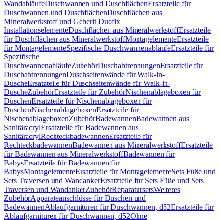
Wandabläufe
Duschwannen und Duschflächen
Ersatzteile für
Duschwannen und Duschflächen
Duschflächen aus
Mineralwerkstoff und Geberit Duofix
Installationselemente
Duschflächen aus Mineralwerkstoff
Ersatzteile
für Duschflächen aus Mineralwerkstoff
Montagelemente
Ersatzteile
für Montagelemente
Spezifische Duschwannenabläufe
Ersatzteile für
Spezifische
Duschwannenabläufe
Zubehör
Duschabtrennungen
Ersatzteile für
Duschabtrennungen
Duschseitenwände für Walk-in-
Dusche
Ersatzteile für Duschseitenwände für Walk-in-
Dusche
Zubehör
Ersatzteile für Zubehör
Nischenablageboxen für
Duschen
Ersatzteile für Nischenablageboxen für
Duschen
Nischenablageboxen
Ersatzteile für
Nischenablageboxen
Zubehör
Badewannen
Badewannen aus
Sanitäracryl
Ersatzteile für Badewannen aus
Sanitäracryl
Rechteckbadewannen
Ersatzteile für
Rechteckbadewannen
Badewannen aus Mineralwerkstoff
Ersatzteile
für Badewannen aus Mineralwerkstoff
Badewannen für
Babys
Ersatzteile für Badewannen für
Babys
Montagelemente
Ersatzteile für Montagelemente
Sets Füße und
Sets Traversen und Wandanker
Ersatzteile für Sets Füße und Sets
Traversen und Wandanker
Zubehör
Reparatursets
Weiteres
Zubehör
Apparateanschlüsse für Duschen und
Badewannen
Ablaufgarnituren für Duschwannen, d52
Ersatzteile für
Ablaufgarnituren für Duschwannen, d52
Ohne