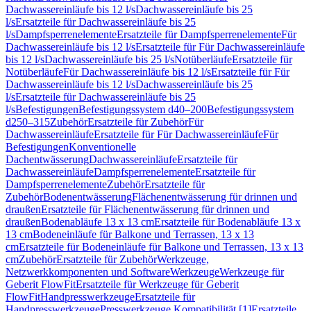
Dachwassereinläufe bis 12 l/s
Dachwassereinläufe bis 25
l/s
Ersatzteile für Dachwassereinläufe bis 25
l/s
Dampfsperrenelemente
Ersatzteile für Dampfsperrenelemente
Für
Dachwassereinläufe bis 12 l/s
Ersatzteile für Für Dachwassereinläufe
bis 12 l/s
Dachwassereinläufe bis 25 l/s
Notüberläufe
Ersatzteile für
Notüberläufe
Für Dachwassereinläufe bis 12 l/s
Ersatzteile für Für
Dachwassereinläufe bis 12 l/s
Dachwassereinläufe bis 25
l/s
Ersatzteile für Dachwassereinläufe bis 25
l/s
Befestigungen
Befestigungssystem d40–200
Befestigungssystem
d250–315
Zubehör
Ersatzteile für Zubehör
Für
Dachwassereinläufe
Ersatzteile für Für Dachwassereinläufe
Für
Befestigungen
Konventionelle
Dachentwässerung
Dachwassereinläufe
Ersatzteile für
Dachwassereinläufe
Dampfsperrenelemente
Ersatzteile für
Dampfsperrenelemente
Zubehör
Ersatzteile für
Zubehör
Bodenentwässerung
Flächenentwässerung für drinnen und
draußen
Ersatzteile für Flächenentwässerung für drinnen und
draußen
Bodenabläufe 13 x 13 cm
Ersatzteile für Bodenabläufe 13 x
13 cm
Bodeneinläufe für Balkone und Terrassen, 13 x 13
cm
Ersatzteile für Bodeneinläufe für Balkone und Terrassen, 13 x 13
cm
Zubehör
Ersatzteile für Zubehör
Werkzeuge,
Netzwerkkomponenten und Software
Werkzeuge
Werkzeuge für
Geberit FlowFit
Ersatzteile für Werkzeuge für Geberit
FlowFit
Handpresswerkzeuge
Ersatzteile für
Handpresswerkzeuge
Presswerkzeuge Kompatibilität [1]
Ersatzteile