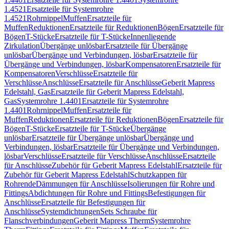
1.4521
Ersatzteile für Systemrohre
1.4521
Rohrnippel
Muffen
Ersatzteile für
Muffen
Reduktionen
Ersatzteile für Reduktionen
Bögen
Ersatzteile für
Bögen
T-Stücke
Ersatzteile für T-Stücke
Innenliegende
Zirkulation
Übergänge unlösbar
Ersatzteile für Übergänge
unlösbar
Übergänge und Verbindungen, lösbar
Ersatzteile für
Übergänge und Verbindungen, lösbar
Kompensatoren
Ersatzteile für
Kompensatoren
Verschlüsse
Ersatzteile für
Verschlüsse
Anschlüsse
Ersatzteile für Anschlüsse
Geberit Mapress
Edelstahl, Gas
Ersatzteile für Geberit Mapress Edelstahl,
Gas
Systemrohre 1.4401
Ersatzteile für Systemrohre
1.4401
Rohrnippel
Muffen
Ersatzteile für
Muffen
Reduktionen
Ersatzteile für Reduktionen
Bögen
Ersatzteile für
Bögen
T-Stücke
Ersatzteile für T-Stücke
Übergänge
unlösbar
Ersatzteile für Übergänge unlösbar
Übergänge und
Verbindungen, lösbar
Ersatzteile für Übergänge und Verbindungen,
lösbar
Verschlüsse
Ersatzteile für Verschlüsse
Anschlüsse
Ersatzteile
für Anschlüsse
Zubehör für Geberit Mapress Edelstahl
Ersatzteile für
Zubehör für Geberit Mapress Edelstahl
Schutzkappen für
Rohrende
Dämmungen für Anschlüsse
Isolierungen für Rohre und
Fittings
Abdichtungen für Rohre und Fittings
Befestigungen für
Anschlüsse
Ersatzteile für Befestigungen für
Anschlüsse
Systemdichtungen
Sets Schraube für
Flanschverbindungen
Geberit Mapress Therm
Systemrohre