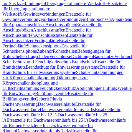
für Steckverbindungen
Übergänge auf andere Werkstoffe
Ersatzteile
für Übergänge auf andere
Werkstoffe
Gewindeverbindungen
Ersatzteile für
Gewindeverbindungen
Flanschverbindungen
Bundbüchsen
Apparatean
für Apparateanschlüsse
Anschlussbögen
Ersatzteile für
Anschlussbögen
Anschlussmuffen
Ersatzteile für
Anschlussmuffen
Anschlussstutzen
Ersatzteile für
Anschlussstutzen
Fertigabläufe
Ersatzteile für
Fertigabläufe
Schneckensiphons
Ersatzteile für
Schneckensiphons
Zubehör
Rohrschellen
Befestigungen für
Rohrschellen
Tragschalen
Verschlüsse
Dichtungen
Bauschutze
Verbrauc
Schallschutz und Feuchtigkeitsschutz
Brandschutz
Ersatzteile für
Brandschutz
Brandschutz für Entwässerungssysteme
Ersatzteile für
Brandschutz für Entwässerungssysteme
Schallschutz
Dämmungen
zur Körperschallentkopplung
Dämmungen zur
Körperschallentkopplung und
Luftschalldämmung
Feuchtigkeitsschutz
Abdichtungen
Lüftungsventile
für Entwässerung
Belüftungsventile
Ersatzteile für
Belüftungsventile
Geberit Pluvia
Dachentwässerung
Dachwassereinläufe
Ersatzteile für
Dachwassereinläufe
Dachwassereinläufe bis 12 l/s
Ersatzteile für
Dachwassereinläufe bis 12 l/s
Dachwassereinläufe bis 25
l/s
Ersatzteile für Dachwassereinläufe bis 25 l/s
Dachwassereinläufe
für Rinnen
Ersatzteile für Dachwassereinläufe für
Rinnen
Dachwassereinläufe bis 12 l/s
Ersatzteile für