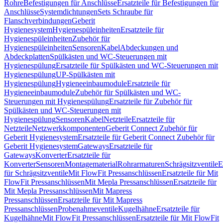
Rohre
Befestigungen für Anschlüsse
Ersatzteile für Befestigungen für
Anschlüsse
Systemdichtungen
Sets Schraube für
Flanschverbindungen
Geberit
Hygienesystem
Hygienespüleinheiten
Ersatzteile für
Hygienespüleinheiten
Zubehör für
Hygienespüleinheiten
Sensoren
Kabel
Abdeckungen und
Abdeckplatten
Spülkästen und WC-Steuerungen mit
Hygienespülung
Ersatzteile für Spülkästen und WC-Steuerungen mit
Hygienespülung
UP-Spülkästen mit
Hygienespülung
Hygieneeinbaumodule
Ersatzteile für
Hygieneeinbaumodule
Zubehör für Spülkästen und WC-
Steuerungen mit Hygienespülung
Ersatzteile für Zubehör für
Spülkästen und WC-Steuerungen mit
Hygienespülung
Sensoren
Kabel
Netzteile
Ersatzteile für
Netzteile
Netzwerkkomponenten
Geberit Connect Zubehör für
Geberit Hygienesystem
Ersatzteile für Geberit Connect Zubehör für
Geberit Hygienesystem
Gateways
Ersatzteile für
Gateways
Konverter
Ersatzteile für
Konverter
Sensoren
Montagematerial
Rohrarmaturen
Schrägsitzventile
E
für Schrägsitzventile
Mit FlowFit Pressanschlüssen
Ersatzteile für Mit
FlowFit Pressanschlüssen
Mit Mepla Pressanschlüssen
Ersatzteile für
Mit Mepla Pressanschlüssen
Mit Mapress
Pressanschlüssen
Ersatzteile für Mit Mapress
Pressanschlüssen
Probenahmeventile
Kugelhähne
Ersatzteile für
Kugelhähne
Mit FlowFit Pressanschlüssen
Ersatzteile für Mit FlowFit