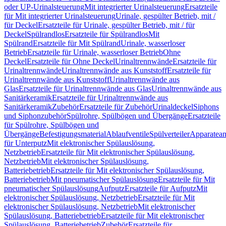
oder UP-Urinalsteuerung
Mit integrierter Urinalsteuerung
Ersatzteile
für Mit integrierter Urinalsteuerung
Urinale, gespülter Betrieb, mit /
für Deckel
Ersatzteile für Urinale, gespülter Betrieb, mit / für
Deckel
Spülrandlos
Ersatzteile für Spülrandlos
Mit
Spülrand
Ersatzteile für Mit Spülrand
Urinale, wasserloser
Betrieb
Ersatzteile für Urinale, wasserloser Betrieb
Ohne
Deckel
Ersatzteile für Ohne Deckel
Urinaltrennwände
Ersatzteile für
Urinaltrennwände
Urinaltrennwände aus Kunststoff
Ersatzteile für
Urinaltrennwände aus Kunststoff
Urinaltrennwände aus
Glas
Ersatzteile für Urinaltrennwände aus Glas
Urinaltrennwände aus
Sanitärkeramik
Ersatzteile für Urinaltrennwände aus
Sanitärkeramik
Zubehör
Ersatzteile für Zubehör
Urinaldeckel
Siphons
und Siphonzubehör
Spülrohre, Spülbögen und Übergänge
Ersatzteile
für Spülrohre, Spülbögen und
Übergänge
Befestigungsmaterial
Ablaufventile
Spülverteiler
Apparatean
für Unterputz
Mit elektronischer Spülauslösung,
Netzbetrieb
Ersatzteile für Mit elektronischer Spülauslösung,
Netzbetrieb
Mit elektronischer Spülauslösung,
Batteriebetrieb
Ersatzteile für Mit elektronischer Spülauslösung,
Batteriebetrieb
Mit pneumatischer Spülauslösung
Ersatzteile für Mit
pneumatischer Spülauslösung
Aufputz
Ersatzteile für Aufputz
Mit
elektronischer Spülauslösung, Netzbetrieb
Ersatzteile für Mit
elektronischer Spülauslösung, Netzbetrieb
Mit elektronischer
Spülauslösung, Batteriebetrieb
Ersatzteile für Mit elektronischer
Spülauslösung, Batteriebetrieb
Zubehör
Ersatzteile für