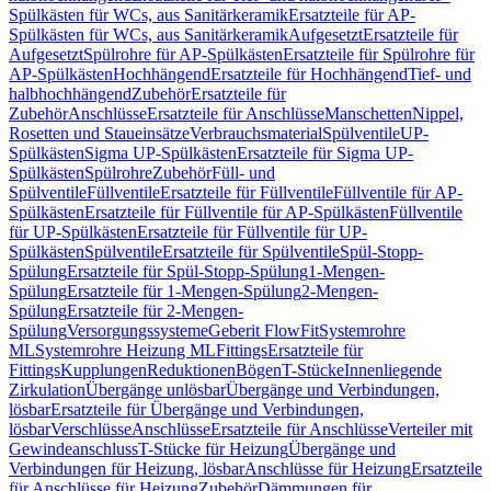
Spülkästen für WCs, aus Sanitärkeramik
Ersatzteile für AP-
Spülkästen für WCs, aus Sanitärkeramik
Aufgesetzt
Ersatzteile für
Aufgesetzt
Spülrohre für AP-Spülkästen
Ersatzteile für Spülrohre für
AP-Spülkästen
Hochhängend
Ersatzteile für Hochhängend
Tief- und
halbhochhängend
Zubehör
Ersatzteile für
Zubehör
Anschlüsse
Ersatzteile für Anschlüsse
Manschetten
Nippel,
Rosetten und Staueinsätze
Verbrauchsmaterial
Spülventile
UP-
Spülkästen
Sigma UP-Spülkästen
Ersatzteile für Sigma UP-
Spülkästen
Spülrohre
Zubehör
Füll- und
Spülventile
Füllventile
Ersatzteile für Füllventile
Füllventile für AP-
Spülkästen
Ersatzteile für Füllventile für AP-Spülkästen
Füllventile
für UP-Spülkästen
Ersatzteile für Füllventile für UP-
Spülkästen
Spülventile
Ersatzteile für Spülventile
Spül-Stopp-
Spülung
Ersatzteile für Spül-Stopp-Spülung
1-Mengen-
Spülung
Ersatzteile für 1-Mengen-Spülung
2-Mengen-
Spülung
Ersatzteile für 2-Mengen-
Spülung
Versorgungssysteme
Geberit FlowFit
Systemrohre
ML
Systemrohre Heizung ML
Fittings
Ersatzteile für
Fittings
Kupplungen
Reduktionen
Bögen
T-Stücke
Innenliegende
Zirkulation
Übergänge unlösbar
Übergänge und Verbindungen,
lösbar
Ersatzteile für Übergänge und Verbindungen,
lösbar
Verschlüsse
Anschlüsse
Ersatzteile für Anschlüsse
Verteiler mit
Gewindeanschluss
T-Stücke für Heizung
Übergänge und
Verbindungen für Heizung, lösbar
Anschlüsse für Heizung
Ersatzteile
für Anschlüsse für Heizung
Zubehör
Dämmungen für