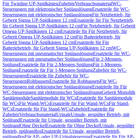
Für Twinline UP-Spülkästen
Zubehör
Verbrauchsmaterial
WC-
Steuerungen mit elektronischer Spülauslösung
Ersatzteile für WC-
Steuerungen mit elektronischer Spülauslösung
Für Netzbetrieb, für
Geberit Sigma UP-Spülkästen 12 cm
Ersatzteile für Für Netzbetrieb,
für Geberit Sigma UP-Spülkästen 12 cm
Für Netzbetrieb, für Geberit
Omega UP-Spülkästen 12 cm
Ersatzteile für Für Netzbetrieb, für
Geberit Omega UP-Spülkästen 12 cm
Für Batteriebetrieb, für
Geberit Sigma UP-Spülkästen 12 cm
Ersatzteile für Für
Batteriebetrieb, für Geberit Sigma UP-Spülkästen 12 cm
WC-
Steuerungen mit pneumatischer Spülauslösung
Ersatzteile für WC-
Steuerungen mit pneumatischer Spülauslösung
Für 2-Mengen-
Spülung
Ersatzteile für Für 2-Mengen-Spülung
Für 1-Mengen-
Spülung
Ersatzteile für Für 1-Mengen-Spülung
Zubehör für WC-
Steuerungen
Ersatzteile für Zubehör für WC-
Steuerungen
Rohbausets
Ersatzteile für Rohbausets
Für WC-
Steuerungen mit elektronischer Spülauslösung
Ersatzteile für Für
WC-Steuerungen mit elektronischer Spülauslösung
Geberit Monolith
Sanitärmodule
Sanitärmodule für WCs
Ersatzteile für Sanitärmodule
für WCs
Für Wand-WCs
Ersatzteile für Für Wand-WCs
Für Stand-
WCs
Ersatzteile für Für Stand-WCs
Zubehör
Ersatzteile für
Zubehör
Verbrauchsmaterial
Urinale
Urinale, gespülter Betrieb, mit
Spülrand
Ersatzteile für Urinale, gespülter Betrieb, mit
Spülrand
Ohne Deckel
Ersatzteile für Ohne Deckel
Urinale, gespülter
Betrieb, spülrandlos
Ersatzteile für Urinale, gespülter Betrieb,
spülrandlos
Für AP- oder UP-Urinalsteuerung
Ersatzteile für Für AP-