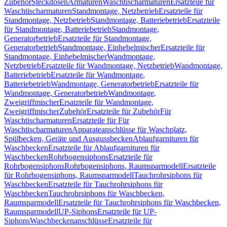
Zubehör
Steckdosen
Armaturen
Waschtischarmaturen
Ersatzteile für
Waschtischarmaturen
Standmontage, Netzbetrieb
Ersatzteile für
Standmontage, Netzbetrieb
Standmontage, Batteriebetrieb
Ersatzteile
für Standmontage, Batteriebetrieb
Standmontage,
Generatorbetrieb
Ersatzteile für Standmontage,
Generatorbetrieb
Standmontage, Einhebelmischer
Ersatzteile für
Standmontage, Einhebelmischer
Wandmontage,
Netzbetrieb
Ersatzteile für Wandmontage, Netzbetrieb
Wandmontage,
Batteriebetrieb
Ersatzteile für Wandmontage,
Batteriebetrieb
Wandmontage, Generatorbetrieb
Ersatzteile für
Wandmontage, Generatorbetrieb
Wandmontage,
Zweigriffmischer
Ersatzteile für Wandmontage,
Zweigriffmischer
Zubehör
Ersatzteile für Zubehör
Für
Waschtischarmaturen
Ersatzteile für Für
Waschtischarmaturen
Apparateanschlüsse für Waschplatz,
Spülbecken, Geräte und Ausgussbecken
Ablaufgarnituren für
Waschbecken
Ersatzteile für Ablaufgarnituren für
Waschbecken
Rohrbogensiphons
Ersatzteile für
Rohrbogensiphons
Rohrbogensiphons, Raumsparmodell
Ersatzteile
für Rohrbogensiphons, Raumsparmodell
Tauchrohrsiphons für
Waschbecken
Ersatzteile für Tauchrohrsiphons für
Waschbecken
Tauchrohrsiphons für Waschbecken,
Raumsparmodell
Ersatzteile für Tauchrohrsiphons für Waschbecken,
Raumsparmodell
UP-Siphons
Ersatzteile für UP-
Siphons
Waschbeckenanschlüsse
Ersatzteile für