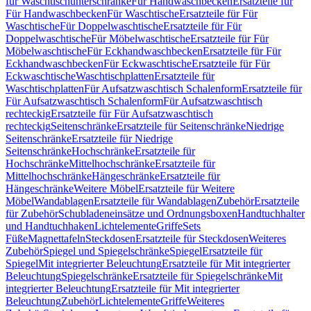
für Waschtischunterschränke
Für Handwaschbecken
Ersatzteile für
Für Handwaschbecken
Für Waschtische
Ersatzteile für Für
Waschtische
Für Doppelwaschtische
Ersatzteile für Für
Doppelwaschtische
Für Möbelwaschtische
Ersatzteile für Für
Möbelwaschtische
Für Eckhandwaschbecken
Ersatzteile für Für
Eckhandwaschbecken
Für Eckwaschtische
Ersatzteile für Für
Eckwaschtische
Waschtischplatten
Ersatzteile für
Waschtischplatten
Für Aufsatzwaschtisch Schalenform
Ersatzteile für
Für Aufsatzwaschtisch Schalenform
Für Aufsatzwaschtisch
rechteckig
Ersatzteile für Für Aufsatzwaschtisch
rechteckig
Seitenschränke
Ersatzteile für Seitenschränke
Niedrige
Seitenschränke
Ersatzteile für Niedrige
Seitenschränke
Hochschränke
Ersatzteile für
Hochschränke
Mittelhochschränke
Ersatzteile für
Mittelhochschränke
Hängeschränke
Ersatzteile für
Hängeschränke
Weitere Möbel
Ersatzteile für Weitere
Möbel
Wandablagen
Ersatzteile für Wandablagen
Zubehör
Ersatzteile
für Zubehör
Schubladeneinsätze und Ordnungsboxen
Handtuchhalter
und Handtuchhaken
Lichtelemente
Griffe
Sets
Füße
Magnettafeln
Steckdosen
Ersatzteile für Steckdosen
Weiteres
Zubehör
Spiegel und Spiegelschränke
Spiegel
Ersatzteile für
Spiegel
Mit integrierter Beleuchtung
Ersatzteile für Mit integrierter
Beleuchtung
Spiegelschränke
Ersatzteile für Spiegelschränke
Mit
integrierter Beleuchtung
Ersatzteile für Mit integrierter
Beleuchtung
Zubehör
Lichtelemente
Griffe
Weiteres