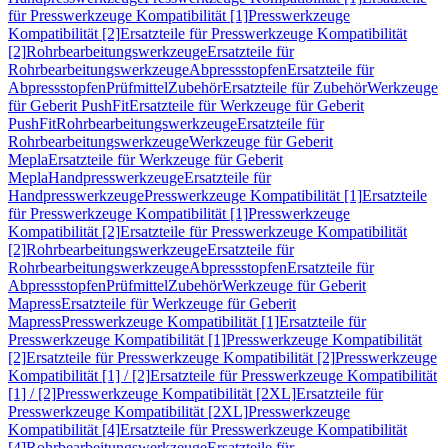
für Presswerkzeuge Kompatibilität [1]
Presswerkzeuge
Kompatibilität [2]
Ersatzteile für Presswerkzeuge Kompatibilität
[2]
Rohrbearbeitungswerkzeuge
Ersatzteile für
Rohrbearbeitungswerkzeuge
Abpressstopfen
Ersatzteile für
Abpressstopfen
Prüfmittel
Zubehör
Ersatzteile für Zubehör
Werkzeuge
für Geberit PushFit
Ersatzteile für Werkzeuge für Geberit
PushFit
Rohrbearbeitungswerkzeuge
Ersatzteile für
Rohrbearbeitungswerkzeuge
Werkzeuge für Geberit
Mepla
Ersatzteile für Werkzeuge für Geberit
Mepla
Handpresswerkzeuge
Ersatzteile für
Handpresswerkzeuge
Presswerkzeuge Kompatibilität [1]
Ersatzteile
für Presswerkzeuge Kompatibilität [1]
Presswerkzeuge
Kompatibilität [2]
Ersatzteile für Presswerkzeuge Kompatibilität
[2]
Rohrbearbeitungswerkzeuge
Ersatzteile für
Rohrbearbeitungswerkzeuge
Abpressstopfen
Ersatzteile für
Abpressstopfen
Prüfmittel
Zubehör
Werkzeuge für Geberit
Mapress
Ersatzteile für Werkzeuge für Geberit
Mapress
Presswerkzeuge Kompatibilität [1]
Ersatzteile für
Presswerkzeuge Kompatibilität [1]
Presswerkzeuge Kompatibilität
[2]
Ersatzteile für Presswerkzeuge Kompatibilität [2]
Presswerkzeuge
Kompatibilität [1] / [2]
Ersatzteile für Presswerkzeuge Kompatibilität
[1] / [2]
Presswerkzeuge Kompatibilität [2XL]
Ersatzteile für
Presswerkzeuge Kompatibilität [2XL]
Presswerkzeuge
Kompatibilität [4]
Ersatzteile für Presswerkzeuge Kompatibilität
[4]
Rohrbearbeitungswerkzeuge
Ersatzteile für