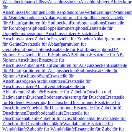
Waschbeckenanschlüsse
Anschlussstutzen
Anschlussbögen
Abdeckung
für
Anschlüsse
Dichtungen
Löthülsen
Standrohre
Verlängerungen
Wandeinb
für Wandeinbaukästen
Ablaufgarnituren für Spülbecken
Ersatzteile
für Ablaufgarnituren für Spülbecken
Rohrbogensiphons
Ersatzteile
für Rohrbogensiphons
Doppelkammersiphons
Ersatzteile für
Doppelkammersiphons
Anschlussstutzen
Ersatzteile für
Anschlussstutzen
Zubehör
Ersatzteile für Zubehör
Ablaufgarnituren
für Geräte
Ersatzteile für Ablaufgarnituren für
Geräte
Rohrbogensiphons
Ersatzteile für Rohrbogensiphons
UP-
Siphons
Ersatzteile für UP-Siphons
AP-Siphons
Ersatzteile für AP-
Siphons
Anschlüsse
Ersatzteile für
Anschlüsse
Zubehör
Ablaufgarnituren für Ausgussbecken
Ersatzteile
für Ablaufgarnituren für Ausgussbecken
Siphons
Ersatzteile für
Siphons
Anschlussbögen
Ersatzteile für
Anschlussbögen
Anschlussstutzen
Ersatzteile für
Anschlussstutzen
Ablaufventile
Ersatzteile für
Ablaufventile
Zubehör
Ersatzteile für Zubehör
Duschen und
Badewannen
Duschen
Bodenentwässerung für Duschen
Ersatzteile
für Bodenentwässerung für Duschen
Duschrinnen
Ersatzteile für
Duschrinnen
Zubehör für Duschrinnen
Ersatzteile für Zubehör für
Duschrinnen
Duschbodenabläufe
Ersatzteile für
Duschbodenabläufe
Zubehör für Duschbodenabläufe
Ersatzteile für
Zubehör für Duschbodenabläufe
Wandabläufe
Ersatzteile für
Wandabläufe
Zubehör für Wandabläufe
Ersatzteile für Zubehör für