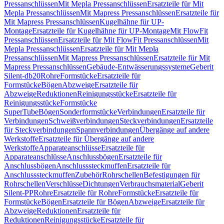
Pressanschlüssen
Mit Mepla Pressanschlüssen
Ersatzteile für Mit
Mepla Pressanschlüssen
Mit Mapress Pressanschlüssen
Ersatzteile für
Mit Mapress Pressanschlüssen
Kugelhähne für UP-
Montage
Ersatzteile für Kugelhähne für UP-Montage
Mit FlowFit
Pressanschlüssen
Ersatzteile für Mit FlowFit Pressanschlüssen
Mit
Mepla Pressanschlüssen
Ersatzteile für Mit Mepla
Pressanschlüssen
Mit Mapress Pressanschlüssen
Ersatzteile für Mit
Mapress Pressanschlüssen
Gebäude-Entwässerungssysteme
Geberit
Silent-db20
Rohre
Formstücke
Ersatzteile für
Formstücke
Bögen
Abzweige
Ersatzteile für
Abzweige
Reduktionen
Reinigungsstücke
Ersatzteile für
Reinigungsstücke
Formstücke
SuperTube
Bögen
Sonderformstücke
Verbindungen
Ersatzteile für
Verbindungen
Schweißverbindungen
Steckverbindungen
Ersatzteile
für Steckverbindungen
Spannverbindungen
Übergänge auf andere
Werkstoffe
Ersatzteile für Übergänge auf andere
Werkstoffe
Apparateanschlüsse
Ersatzteile für
Apparateanschlüsse
Anschlussbögen
Ersatzteile für
Anschlussbögen
Anschlusssteckmuffen
Ersatzteile für
Anschlusssteckmuffen
Zubehör
Rohrschellen
Befestigungen für
Rohrschellen
Verschlüsse
Dichtungen
Verbrauchsmaterial
Geberit
Silent-PP
Rohre
Ersatzteile für Rohre
Formstücke
Ersatzteile für
Formstücke
Bögen
Ersatzteile für Bögen
Abzweige
Ersatzteile für
Abzweige
Reduktionen
Ersatzteile für
Reduktionen
Reinigungsstücke
Ersatzteile für