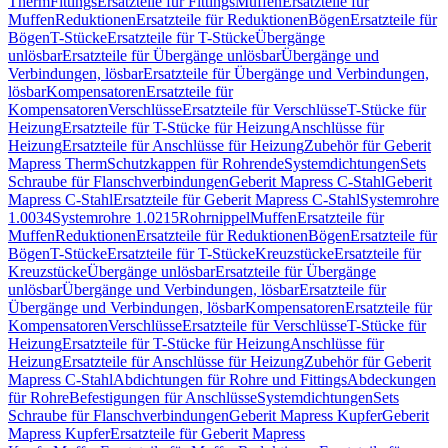
Therm
Fittings
Ersatzteile für Fittings
Muffen
Ersatzteile für
Muffen
Reduktionen
Ersatzteile für Reduktionen
Bögen
Ersatzteile für
Bögen
T-Stücke
Ersatzteile für T-Stücke
Übergänge
unlösbar
Ersatzteile für Übergänge unlösbar
Übergänge und
Verbindungen, lösbar
Ersatzteile für Übergänge und Verbindungen,
lösbar
Kompensatoren
Ersatzteile für
Kompensatoren
Verschlüsse
Ersatzteile für Verschlüsse
T-Stücke für
Heizung
Ersatzteile für T-Stücke für Heizung
Anschlüsse für
Heizung
Ersatzteile für Anschlüsse für Heizung
Zubehör für Geberit
Mapress Therm
Schutzkappen für Rohrende
Systemdichtungen
Sets
Schraube für Flanschverbindungen
Geberit Mapress C-Stahl
Geberit
Mapress C-Stahl
Ersatzteile für Geberit Mapress C-Stahl
Systemrohre
1.0034
Systemrohre 1.0215
Rohrnippel
Muffen
Ersatzteile für
Muffen
Reduktionen
Ersatzteile für Reduktionen
Bögen
Ersatzteile für
Bögen
T-Stücke
Ersatzteile für T-Stücke
Kreuzstücke
Ersatzteile für
Kreuzstücke
Übergänge unlösbar
Ersatzteile für Übergänge
unlösbar
Übergänge und Verbindungen, lösbar
Ersatzteile für
Übergänge und Verbindungen, lösbar
Kompensatoren
Ersatzteile für
Kompensatoren
Verschlüsse
Ersatzteile für Verschlüsse
T-Stücke für
Heizung
Ersatzteile für T-Stücke für Heizung
Anschlüsse für
Heizung
Ersatzteile für Anschlüsse für Heizung
Zubehör für Geberit
Mapress C-Stahl
Abdichtungen für Rohre und Fittings
Abdeckungen
für Rohre
Befestigungen für Anschlüsse
Systemdichtungen
Sets
Schraube für Flanschverbindungen
Geberit Mapress Kupfer
Geberit
Mapress Kupfer
Ersatzteile für Geberit Mapress