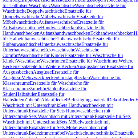
für Löthülsen
Waschplatz
Waschtische
Waschtische
Ersatzteile für
Waschtische
Doppelwaschtische
Ersatzteile für
Doppelwaschtische
Möbelwaschtische
Ersatzteile für
Möbelwaschtische
Aufsatzwaschtische
Ersatzteile für
Aufsatzwaschtische
Handwaschbecken
Ersatzteile für
Handwaschbecken
Aufsatzhandwaschbecken
Eckhandwaschbecken
H
für Halbeinbauwaschtische
Einbauwaschtische
Ersatzteile für
Einbauwaschtische
Unterbauwaschtische
Ersatzteile für
Unterbauwaschtische
Eckwaschtische
Waschtische
Comfort
Waschtische für Kinder
Ersatzteile für Waschtische für
Kinder
Waschtische
Waschrinnen
Ersatzteile für Waschrinnen
Weitere
Becken
Ersatzteile für Weitere Becken
Ausgussbecken
Ersatzteile für
Ausgussbecken
Ausgüsse
Ersatzteile für
Ausgüsse
Mehrzweckbecken
Gipsfangbecken
Waschtische für
Klassenräume
Ersatzteile für Waschtische für
Klassenräume
Zubehör
Säulen
Ersatzteile für
Säulen
Halbsäulen
Ersatzteile für
Halbsäulen
Zubehör
Ablaufdeckel
Befestigungsmaterial
Dekorblenden
W
Waschtisch mit Unterschrank
Sets Handwaschbecken mit
Unterschrank
Ersatzteile für Sets Handwaschbecken mit
Unterschrank
Sets Waschtisch mit Unterschrank
Ersatzteile für Sets
Waschtisch mit Unterschrank
Sets Möbelwaschtisch mit
Unterschrank
Ersatzteile für Sets Möbelwaschtisch mit
Unterschrank
Badezimmermöbel
Waschtischunterschränke
Ersatzteile