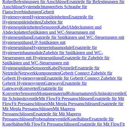
Rohre
Befestigungen für Anschlüsse
Ersatzteile für Befestigungen für
Anschlüsse
Systemdichtungen
Sets Schraube für
Flanschverbindungen
Geberit
Hygienesystem
Hygienespüleinheiten
Ersatzteile für
Hygienespüleinheiten
Zubehör für
Hygienespüleinheiten
Sensoren
Kabel
Abdeckungen und
Abdeckplatten
Spülkästen und WC-Steuerungen mit
Hygienespülung
Ersatzteile für Spülkästen und WC-Steuerungen mit
Hygienespülung
UP-Spülkästen mit
Hygienespülung
Hygieneeinbaumodule
Ersatzteile für
Hygieneeinbaumodule
Zubehör für Spülkästen und WC-
Steuerungen mit Hygienespülung
Ersatzteile für Zubehör für
Spülkästen und WC-Steuerungen mit
Hygienespülung
Sensoren
Kabel
Netzteile
Ersatzteile für
Netzteile
Netzwerkkomponenten
Geberit Connect Zubehör für
Geberit Hygienesystem
Ersatzteile für Geberit Connect Zubehör für
Geberit Hygienesystem
Gateways
Ersatzteile für
Gateways
Konverter
Ersatzteile für
Konverter
Sensoren
Montagematerial
Rohrarmaturen
Schrägsitzventile
E
für Schrägsitzventile
Mit FlowFit Pressanschlüssen
Ersatzteile für Mit
FlowFit Pressanschlüssen
Mit Mepla Pressanschlüssen
Ersatzteile für
Mit Mepla Pressanschlüssen
Mit Mapress
Pressanschlüssen
Ersatzteile für Mit Mapress
Pressanschlüssen
Probenahmeventile
Kugelhähne
Ersatzteile für
Kugelhähne
Mit FlowFit Pressanschlüssen
Ersatzteile für Mit FlowFit