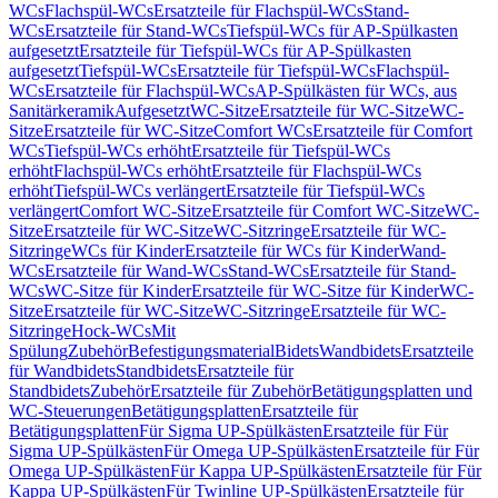
WCs
Flachspül-WCs
Ersatzteile für Flachspül-WCs
Stand-
WCs
Ersatzteile für Stand-WCs
Tiefspül-WCs für AP-Spülkasten
aufgesetzt
Ersatzteile für Tiefspül-WCs für AP-Spülkasten
aufgesetzt
Tiefspül-WCs
Ersatzteile für Tiefspül-WCs
Flachspül-
WCs
Ersatzteile für Flachspül-WCs
AP-Spülkästen für WCs, aus
Sanitärkeramik
Aufgesetzt
WC-Sitze
Ersatzteile für WC-Sitze
WC-
Sitze
Ersatzteile für WC-Sitze
Comfort WCs
Ersatzteile für Comfort
WCs
Tiefspül-WCs erhöht
Ersatzteile für Tiefspül-WCs
erhöht
Flachspül-WCs erhöht
Ersatzteile für Flachspül-WCs
erhöht
Tiefspül-WCs verlängert
Ersatzteile für Tiefspül-WCs
verlängert
Comfort WC-Sitze
Ersatzteile für Comfort WC-Sitze
WC-
Sitze
Ersatzteile für WC-Sitze
WC-Sitzringe
Ersatzteile für WC-
Sitzringe
WCs für Kinder
Ersatzteile für WCs für Kinder
Wand-
WCs
Ersatzteile für Wand-WCs
Stand-WCs
Ersatzteile für Stand-
WCs
WC-Sitze für Kinder
Ersatzteile für WC-Sitze für Kinder
WC-
Sitze
Ersatzteile für WC-Sitze
WC-Sitzringe
Ersatzteile für WC-
Sitzringe
Hock-WCs
Mit
Spülung
Zubehör
Befestigungsmaterial
Bidets
Wandbidets
Ersatzteile
für Wandbidets
Standbidets
Ersatzteile für
Standbidets
Zubehör
Ersatzteile für Zubehör
Betätigungsplatten und
WC-Steuerungen
Betätigungsplatten
Ersatzteile für
Betätigungsplatten
Für Sigma UP-Spülkästen
Ersatzteile für Für
Sigma UP-Spülkästen
Für Omega UP-Spülkästen
Ersatzteile für Für
Omega UP-Spülkästen
Für Kappa UP-Spülkästen
Ersatzteile für Für
Kappa UP-Spülkästen
Für Twinline UP-Spülkästen
Ersatzteile für