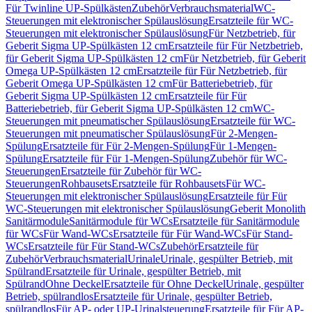
Für Twinline UP-Spülkästen
Zubehör
Verbrauchsmaterial
WC-
Steuerungen mit elektronischer Spülauslösung
Ersatzteile für WC-
Steuerungen mit elektronischer Spülauslösung
Für Netzbetrieb, für
Geberit Sigma UP-Spülkästen 12 cm
Ersatzteile für Für Netzbetrieb,
für Geberit Sigma UP-Spülkästen 12 cm
Für Netzbetrieb, für Geberit
Omega UP-Spülkästen 12 cm
Ersatzteile für Für Netzbetrieb, für
Geberit Omega UP-Spülkästen 12 cm
Für Batteriebetrieb, für
Geberit Sigma UP-Spülkästen 12 cm
Ersatzteile für Für
Batteriebetrieb, für Geberit Sigma UP-Spülkästen 12 cm
WC-
Steuerungen mit pneumatischer Spülauslösung
Ersatzteile für WC-
Steuerungen mit pneumatischer Spülauslösung
Für 2-Mengen-
Spülung
Ersatzteile für Für 2-Mengen-Spülung
Für 1-Mengen-
Spülung
Ersatzteile für Für 1-Mengen-Spülung
Zubehör für WC-
Steuerungen
Ersatzteile für Zubehör für WC-
Steuerungen
Rohbausets
Ersatzteile für Rohbausets
Für WC-
Steuerungen mit elektronischer Spülauslösung
Ersatzteile für Für
WC-Steuerungen mit elektronischer Spülauslösung
Geberit Monolith
Sanitärmodule
Sanitärmodule für WCs
Ersatzteile für Sanitärmodule
für WCs
Für Wand-WCs
Ersatzteile für Für Wand-WCs
Für Stand-
WCs
Ersatzteile für Für Stand-WCs
Zubehör
Ersatzteile für
Zubehör
Verbrauchsmaterial
Urinale
Urinale, gespülter Betrieb, mit
Spülrand
Ersatzteile für Urinale, gespülter Betrieb, mit
Spülrand
Ohne Deckel
Ersatzteile für Ohne Deckel
Urinale, gespülter
Betrieb, spülrandlos
Ersatzteile für Urinale, gespülter Betrieb,
spülrandlos
Für AP- oder UP-Urinalsteuerung
Ersatzteile für Für AP-