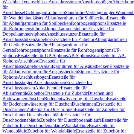
Waschbeckenanschlüsse
Anschlussstutzen
Anschlussbögen
Abdeckung
für
Anschlüsse
Dichtungen
Löthülsen
Standrohre
Verlängerungen
Wandeinb
für Wandeinbaukästen
Ablaufgarnituren für Spülbecken
Ersatzteile
für Ablaufgarnituren für Spülbecken
Rohrbogensiphons
Ersatzteile
für Rohrbogensiphons
Doppelkammersiphons
Ersatzteile für
Doppelkammersiphons
Anschlussstutzen
Ersatzteile für
Anschlussstutzen
Zubehör
Ersatzteile für Zubehör
Ablaufgarnituren
für Geräte
Ersatzteile für Ablaufgarnituren für
Geräte
Rohrbogensiphons
Ersatzteile für Rohrbogensiphons
UP-
Siphons
Ersatzteile für UP-Siphons
AP-Siphons
Ersatzteile für AP-
Siphons
Anschlüsse
Ersatzteile für
Anschlüsse
Zubehör
Ablaufgarnituren für Ausgussbecken
Ersatzteile
für Ablaufgarnituren für Ausgussbecken
Siphons
Ersatzteile für
Siphons
Anschlussbögen
Ersatzteile für
Anschlussbögen
Anschlussstutzen
Ersatzteile für
Anschlussstutzen
Ablaufventile
Ersatzteile für
Ablaufventile
Zubehör
Ersatzteile für Zubehör
Duschen und
Badewannen
Duschen
Bodenentwässerung für Duschen
Ersatzteile
für Bodenentwässerung für Duschen
Duschrinnen
Ersatzteile für
Duschrinnen
Zubehör für Duschrinnen
Ersatzteile für Zubehör für
Duschrinnen
Duschbodenabläufe
Ersatzteile für
Duschbodenabläufe
Zubehör für Duschbodenabläufe
Ersatzteile für
Zubehör für Duschbodenabläufe
Wandabläufe
Ersatzteile für
Wandabläufe
Zubehör für Wandabläufe
Ersatzteile für Zubehör für