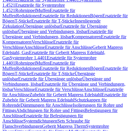
1.4521
Ersatzteile für Systemrohre
1.4521
Rohrnippel
Muffen
Ersatzteile für
Muffen
Reduktionen
Ersatzteile für Reduktionen
Bögen
Ersatzteile für
Bögen
T-Stücke
Ersatzteile für T-Stücke
Innenliegende
Zirkulation
Übergänge unlösbar
Ersatzteile für Übergänge
unlösbar
Übergänge und Verbindungen, lösbar
Ersatzteile für
Übergänge und Verbindungen, lösbar
Kompensatoren
Ersatzteile für
Kompensatoren
Verschlüsse
Ersatzteile für
Verschlüsse
Anschlüsse
Ersatzteile für Anschlüsse
Geberit Mapress
Edelstahl, Gas
Ersatzteile für Geberit Mapress Edelstahl,
Gas
Systemrohre 1.4401
Ersatzteile für Systemrohre
1.4401
Rohrnippel
Muffen
Ersatzteile für
Muffen
Reduktionen
Ersatzteile für Reduktionen
Bögen
Ersatzteile für
Bögen
T-Stücke
Ersatzteile für T-Stücke
Übergänge
unlösbar
Ersatzteile für Übergänge unlösbar
Übergänge und
Verbindungen, lösbar
Ersatzteile für Übergänge und Verbindungen,
lösbar
Verschlüsse
Ersatzteile für Verschlüsse
Anschlüsse
Ersatzteile
für Anschlüsse
Zubehör für Geberit Mapress Edelstahl
Ersatzteile für
Zubehör für Geberit Mapress Edelstahl
Schutzkappen für
Rohrende
Dämmungen für Anschlüsse
Isolierungen für Rohre und
Fittings
Abdichtungen für Rohre und Fittings
Befestigungen für
Anschlüsse
Ersatzteile für Befestigungen für
Anschlüsse
Systemdichtungen
Sets Schraube für
Flanschverbindungen
Geberit Mapress Therm
Systemrohre