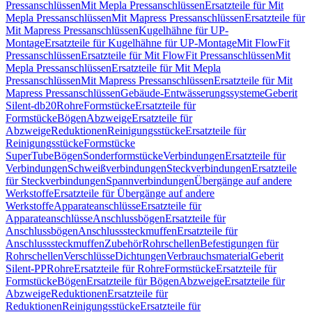
Pressanschlüssen
Mit Mepla Pressanschlüssen
Ersatzteile für Mit
Mepla Pressanschlüssen
Mit Mapress Pressanschlüssen
Ersatzteile für
Mit Mapress Pressanschlüssen
Kugelhähne für UP-
Montage
Ersatzteile für Kugelhähne für UP-Montage
Mit FlowFit
Pressanschlüssen
Ersatzteile für Mit FlowFit Pressanschlüssen
Mit
Mepla Pressanschlüssen
Ersatzteile für Mit Mepla
Pressanschlüssen
Mit Mapress Pressanschlüssen
Ersatzteile für Mit
Mapress Pressanschlüssen
Gebäude-Entwässerungssysteme
Geberit
Silent-db20
Rohre
Formstücke
Ersatzteile für
Formstücke
Bögen
Abzweige
Ersatzteile für
Abzweige
Reduktionen
Reinigungsstücke
Ersatzteile für
Reinigungsstücke
Formstücke
SuperTube
Bögen
Sonderformstücke
Verbindungen
Ersatzteile für
Verbindungen
Schweißverbindungen
Steckverbindungen
Ersatzteile
für Steckverbindungen
Spannverbindungen
Übergänge auf andere
Werkstoffe
Ersatzteile für Übergänge auf andere
Werkstoffe
Apparateanschlüsse
Ersatzteile für
Apparateanschlüsse
Anschlussbögen
Ersatzteile für
Anschlussbögen
Anschlusssteckmuffen
Ersatzteile für
Anschlusssteckmuffen
Zubehör
Rohrschellen
Befestigungen für
Rohrschellen
Verschlüsse
Dichtungen
Verbrauchsmaterial
Geberit
Silent-PP
Rohre
Ersatzteile für Rohre
Formstücke
Ersatzteile für
Formstücke
Bögen
Ersatzteile für Bögen
Abzweige
Ersatzteile für
Abzweige
Reduktionen
Ersatzteile für
Reduktionen
Reinigungsstücke
Ersatzteile für