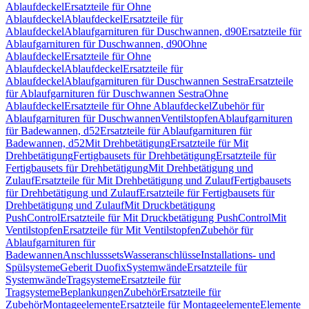
Ablaufdeckel
Ersatzteile für Ohne
Ablaufdeckel
Ablaufdeckel
Ersatzteile für
Ablaufdeckel
Ablaufgarnituren für Duschwannen, d90
Ersatzteile für
Ablaufgarnituren für Duschwannen, d90
Ohne
Ablaufdeckel
Ersatzteile für Ohne
Ablaufdeckel
Ablaufdeckel
Ersatzteile für
Ablaufdeckel
Ablaufgarnituren für Duschwannen Sestra
Ersatzteile
für Ablaufgarnituren für Duschwannen Sestra
Ohne
Ablaufdeckel
Ersatzteile für Ohne Ablaufdeckel
Zubehör für
Ablaufgarnituren für Duschwannen
Ventilstopfen
Ablaufgarnituren
für Badewannen, d52
Ersatzteile für Ablaufgarnituren für
Badewannen, d52
Mit Drehbetätigung
Ersatzteile für Mit
Drehbetätigung
Fertigbausets für Drehbetätigung
Ersatzteile für
Fertigbausets für Drehbetätigung
Mit Drehbetätigung und
Zulauf
Ersatzteile für Mit Drehbetätigung und Zulauf
Fertigbausets
für Drehbetätigung und Zulauf
Ersatzteile für Fertigbausets für
Drehbetätigung und Zulauf
Mit Druckbetätigung
PushControl
Ersatzteile für Mit Druckbetätigung PushControl
Mit
Ventilstopfen
Ersatzteile für Mit Ventilstopfen
Zubehör für
Ablaufgarnituren für
Badewannen
Anschlusssets
Wasseranschlüsse
Installations- und
Spülsysteme
Geberit Duofix
Systemwände
Ersatzteile für
Systemwände
Tragsysteme
Ersatzteile für
Tragsysteme
Beplankungen
Zubehör
Ersatzteile für
Zubehör
Montageelemente
Ersatzteile für Montageelemente
Elemente