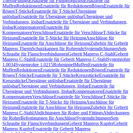
Therm
Fittings
Ersatzteile für Fittings
Muffen
Ersatzteile für
Muffen
Reduktionen
Ersatzteile für Reduktionen
Bögen
Ersatzteile für
Bögen
T-Stücke
Ersatzteile für T-Stücke
Übergänge
unlösbar
Ersatzteile für Übergänge unlösbar
Übergänge und
Verbindungen, lösbar
Ersatzteile für Übergänge und Verbindungen,
lösbar
Kompensatoren
Ersatzteile für
Kompensatoren
Verschlüsse
Ersatzteile für Verschlüsse
T-Stücke für
Heizung
Ersatzteile für T-Stücke für Heizung
Anschlüsse für
Heizung
Ersatzteile für Anschlüsse für Heizung
Zubehör für Geberit
Mapress Therm
Schutzkappen für Rohrende
Systemdichtungen
Sets
Schraube für Flanschverbindungen
Geberit Mapress C-Stahl
Geberit
Mapress C-Stahl
Ersatzteile für Geberit Mapress C-Stahl
Systemrohre
1.0034
Systemrohre 1.0215
Rohrnippel
Muffen
Ersatzteile für
Muffen
Reduktionen
Ersatzteile für Reduktionen
Bögen
Ersatzteile für
Bögen
T-Stücke
Ersatzteile für T-Stücke
Kreuzstücke
Ersatzteile für
Kreuzstücke
Übergänge unlösbar
Ersatzteile für Übergänge
unlösbar
Übergänge und Verbindungen, lösbar
Ersatzteile für
Übergänge und Verbindungen, lösbar
Kompensatoren
Ersatzteile für
Kompensatoren
Verschlüsse
Ersatzteile für Verschlüsse
T-Stücke für
Heizung
Ersatzteile für T-Stücke für Heizung
Anschlüsse für
Heizung
Ersatzteile für Anschlüsse für Heizung
Zubehör für Geberit
Mapress C-Stahl
Abdichtungen für Rohre und Fittings
Abdeckungen
für Rohre
Befestigungen für Anschlüsse
Systemdichtungen
Sets
Schraube für Flanschverbindungen
Geberit Mapress Kupfer
Geberit
Mapress Kupfer
Ersatzteile für Geberit Mapress