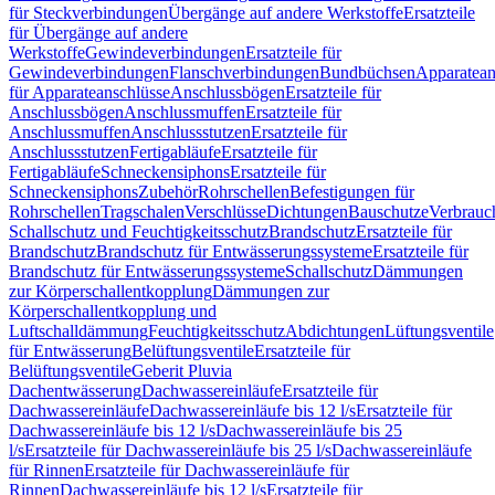
für Steckverbindungen
Übergänge auf andere Werkstoffe
Ersatzteile
für Übergänge auf andere
Werkstoffe
Gewindeverbindungen
Ersatzteile für
Gewindeverbindungen
Flanschverbindungen
Bundbüchsen
Apparatean
für Apparateanschlüsse
Anschlussbögen
Ersatzteile für
Anschlussbögen
Anschlussmuffen
Ersatzteile für
Anschlussmuffen
Anschlussstutzen
Ersatzteile für
Anschlussstutzen
Fertigabläufe
Ersatzteile für
Fertigabläufe
Schneckensiphons
Ersatzteile für
Schneckensiphons
Zubehör
Rohrschellen
Befestigungen für
Rohrschellen
Tragschalen
Verschlüsse
Dichtungen
Bauschutze
Verbrauc
Schallschutz und Feuchtigkeitsschutz
Brandschutz
Ersatzteile für
Brandschutz
Brandschutz für Entwässerungssysteme
Ersatzteile für
Brandschutz für Entwässerungssysteme
Schallschutz
Dämmungen
zur Körperschallentkopplung
Dämmungen zur
Körperschallentkopplung und
Luftschalldämmung
Feuchtigkeitsschutz
Abdichtungen
Lüftungsventile
für Entwässerung
Belüftungsventile
Ersatzteile für
Belüftungsventile
Geberit Pluvia
Dachentwässerung
Dachwassereinläufe
Ersatzteile für
Dachwassereinläufe
Dachwassereinläufe bis 12 l/s
Ersatzteile für
Dachwassereinläufe bis 12 l/s
Dachwassereinläufe bis 25
l/s
Ersatzteile für Dachwassereinläufe bis 25 l/s
Dachwassereinläufe
für Rinnen
Ersatzteile für Dachwassereinläufe für
Rinnen
Dachwassereinläufe bis 12 l/s
Ersatzteile für