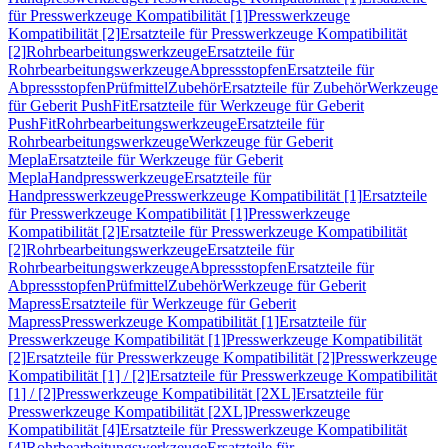
für Presswerkzeuge Kompatibilität [1]
Presswerkzeuge
Kompatibilität [2]
Ersatzteile für Presswerkzeuge Kompatibilität
[2]
Rohrbearbeitungswerkzeuge
Ersatzteile für
Rohrbearbeitungswerkzeuge
Abpressstopfen
Ersatzteile für
Abpressstopfen
Prüfmittel
Zubehör
Ersatzteile für Zubehör
Werkzeuge
für Geberit PushFit
Ersatzteile für Werkzeuge für Geberit
PushFit
Rohrbearbeitungswerkzeuge
Ersatzteile für
Rohrbearbeitungswerkzeuge
Werkzeuge für Geberit
Mepla
Ersatzteile für Werkzeuge für Geberit
Mepla
Handpresswerkzeuge
Ersatzteile für
Handpresswerkzeuge
Presswerkzeuge Kompatibilität [1]
Ersatzteile
für Presswerkzeuge Kompatibilität [1]
Presswerkzeuge
Kompatibilität [2]
Ersatzteile für Presswerkzeuge Kompatibilität
[2]
Rohrbearbeitungswerkzeuge
Ersatzteile für
Rohrbearbeitungswerkzeuge
Abpressstopfen
Ersatzteile für
Abpressstopfen
Prüfmittel
Zubehör
Werkzeuge für Geberit
Mapress
Ersatzteile für Werkzeuge für Geberit
Mapress
Presswerkzeuge Kompatibilität [1]
Ersatzteile für
Presswerkzeuge Kompatibilität [1]
Presswerkzeuge Kompatibilität
[2]
Ersatzteile für Presswerkzeuge Kompatibilität [2]
Presswerkzeuge
Kompatibilität [1] / [2]
Ersatzteile für Presswerkzeuge Kompatibilität
[1] / [2]
Presswerkzeuge Kompatibilität [2XL]
Ersatzteile für
Presswerkzeuge Kompatibilität [2XL]
Presswerkzeuge
Kompatibilität [4]
Ersatzteile für Presswerkzeuge Kompatibilität
[4]
Rohrbearbeitungswerkzeuge
Ersatzteile für