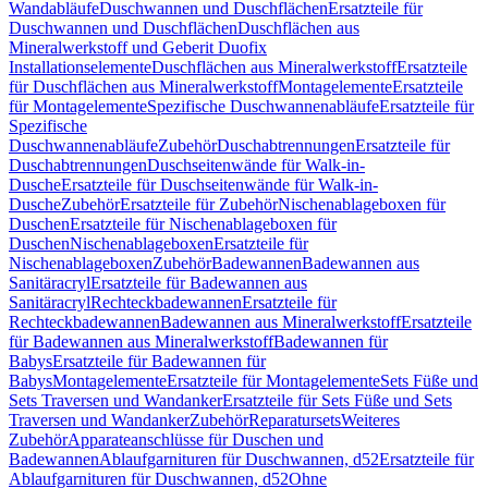
Wandabläufe
Duschwannen und Duschflächen
Ersatzteile für
Duschwannen und Duschflächen
Duschflächen aus
Mineralwerkstoff und Geberit Duofix
Installationselemente
Duschflächen aus Mineralwerkstoff
Ersatzteile
für Duschflächen aus Mineralwerkstoff
Montagelemente
Ersatzteile
für Montagelemente
Spezifische Duschwannenabläufe
Ersatzteile für
Spezifische
Duschwannenabläufe
Zubehör
Duschabtrennungen
Ersatzteile für
Duschabtrennungen
Duschseitenwände für Walk-in-
Dusche
Ersatzteile für Duschseitenwände für Walk-in-
Dusche
Zubehör
Ersatzteile für Zubehör
Nischenablageboxen für
Duschen
Ersatzteile für Nischenablageboxen für
Duschen
Nischenablageboxen
Ersatzteile für
Nischenablageboxen
Zubehör
Badewannen
Badewannen aus
Sanitäracryl
Ersatzteile für Badewannen aus
Sanitäracryl
Rechteckbadewannen
Ersatzteile für
Rechteckbadewannen
Badewannen aus Mineralwerkstoff
Ersatzteile
für Badewannen aus Mineralwerkstoff
Badewannen für
Babys
Ersatzteile für Badewannen für
Babys
Montagelemente
Ersatzteile für Montagelemente
Sets Füße und
Sets Traversen und Wandanker
Ersatzteile für Sets Füße und Sets
Traversen und Wandanker
Zubehör
Reparatursets
Weiteres
Zubehör
Apparateanschlüsse für Duschen und
Badewannen
Ablaufgarnituren für Duschwannen, d52
Ersatzteile für
Ablaufgarnituren für Duschwannen, d52
Ohne