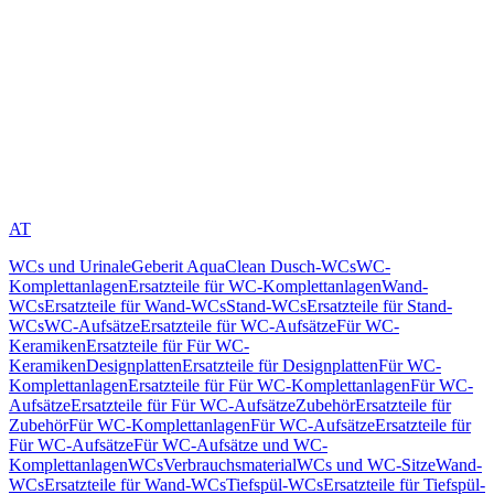
AT
WCs und Urinale
Geberit AquaClean Dusch-WCs
WC-
Komplettanlagen
Ersatzteile für WC-Komplettanlagen
Wand-
WCs
Ersatzteile für Wand-WCs
Stand-WCs
Ersatzteile für Stand-
WCs
WC-Aufsätze
Ersatzteile für WC-Aufsätze
Für WC-
Keramiken
Ersatzteile für Für WC-
Keramiken
Designplatten
Ersatzteile für Designplatten
Für WC-
Komplettanlagen
Ersatzteile für Für WC-Komplettanlagen
Für WC-
Aufsätze
Ersatzteile für Für WC-Aufsätze
Zubehör
Ersatzteile für
Zubehör
Für WC-Komplettanlagen
Für WC-Aufsätze
Ersatzteile für
Für WC-Aufsätze
Für WC-Aufsätze und WC-
Komplettanlagen
WCs
Verbrauchsmaterial
WCs und WC-Sitze
Wand-
WCs
Ersatzteile für Wand-WCs
Tiefspül-WCs
Ersatzteile für Tiefspül-