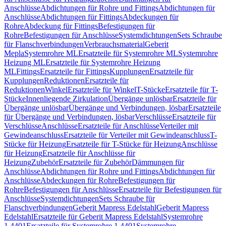
Anschlüsse
Abdichtungen für Rohre und Fittings
Abdichtungen für
Anschlüsse
Abdichtungen für Fittings
Abdeckungen für
Rohre
Abdeckung für Fittings
Befestigungen für
Rohre
Befestigungen für Anschlüsse
Systemdichtungen
Sets Schraube
für Flanschverbindungen
Verbrauchsmaterial
Geberit
Mepla
Systemrohre ML
Ersatzteile für Systemrohre ML
Systemrohre
Heizung ML
Ersatzteile für Systemrohre Heizung
ML
Fittings
Ersatzteile für Fittings
Kupplungen
Ersatzteile für
Kupplungen
Reduktionen
Ersatzteile für
Reduktionen
Winkel
Ersatzteile für Winkel
T-Stücke
Ersatzteile für T-
Stücke
Innenliegende Zirkulation
Übergänge unlösbar
Ersatzteile für
Übergänge unlösbar
Übergänge und Verbindungen, lösbar
Ersatzteile
für Übergänge und Verbindungen, lösbar
Verschlüsse
Ersatzteile für
Verschlüsse
Anschlüsse
Ersatzteile für Anschlüsse
Verteiler mit
Gewindeanschluss
Ersatzteile für Verteiler mit Gewindeanschluss
T-
Stücke für Heizung
Ersatzteile für T-Stücke für Heizung
Anschlüsse
für Heizung
Ersatzteile für Anschlüsse für
Heizung
Zubehör
Ersatzteile für Zubehör
Dämmungen für
Anschlüsse
Abdichtungen für Rohre und Fittings
Abdichtungen für
Anschlüsse
Abdeckungen für Rohre
Befestigungen für
Rohre
Befestigungen für Anschlüsse
Ersatzteile für Befestigungen für
Anschlüsse
Systemdichtungen
Sets Schraube für
Flanschverbindungen
Geberit Mapress Edelstahl
Geberit Mapress
Edelstahl
Ersatzteile für Geberit Mapress Edelstahl
Systemrohre
1.4401
Ersatzteile für Systemrohre 1.4401
Systemrohre