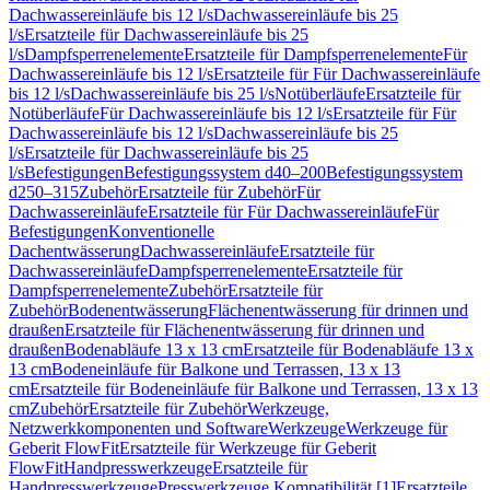
Dachwassereinläufe bis 12 l/s
Dachwassereinläufe bis 25
l/s
Ersatzteile für Dachwassereinläufe bis 25
l/s
Dampfsperrenelemente
Ersatzteile für Dampfsperrenelemente
Für
Dachwassereinläufe bis 12 l/s
Ersatzteile für Für Dachwassereinläufe
bis 12 l/s
Dachwassereinläufe bis 25 l/s
Notüberläufe
Ersatzteile für
Notüberläufe
Für Dachwassereinläufe bis 12 l/s
Ersatzteile für Für
Dachwassereinläufe bis 12 l/s
Dachwassereinläufe bis 25
l/s
Ersatzteile für Dachwassereinläufe bis 25
l/s
Befestigungen
Befestigungssystem d40–200
Befestigungssystem
d250–315
Zubehör
Ersatzteile für Zubehör
Für
Dachwassereinläufe
Ersatzteile für Für Dachwassereinläufe
Für
Befestigungen
Konventionelle
Dachentwässerung
Dachwassereinläufe
Ersatzteile für
Dachwassereinläufe
Dampfsperrenelemente
Ersatzteile für
Dampfsperrenelemente
Zubehör
Ersatzteile für
Zubehör
Bodenentwässerung
Flächenentwässerung für drinnen und
draußen
Ersatzteile für Flächenentwässerung für drinnen und
draußen
Bodenabläufe 13 x 13 cm
Ersatzteile für Bodenabläufe 13 x
13 cm
Bodeneinläufe für Balkone und Terrassen, 13 x 13
cm
Ersatzteile für Bodeneinläufe für Balkone und Terrassen, 13 x 13
cm
Zubehör
Ersatzteile für Zubehör
Werkzeuge,
Netzwerkkomponenten und Software
Werkzeuge
Werkzeuge für
Geberit FlowFit
Ersatzteile für Werkzeuge für Geberit
FlowFit
Handpresswerkzeuge
Ersatzteile für
Handpresswerkzeuge
Presswerkzeuge Kompatibilität [1]
Ersatzteile