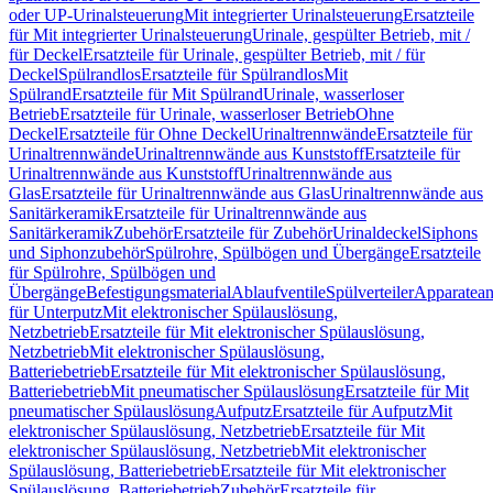
oder UP-Urinalsteuerung
Mit integrierter Urinalsteuerung
Ersatzteile
für Mit integrierter Urinalsteuerung
Urinale, gespülter Betrieb, mit /
für Deckel
Ersatzteile für Urinale, gespülter Betrieb, mit / für
Deckel
Spülrandlos
Ersatzteile für Spülrandlos
Mit
Spülrand
Ersatzteile für Mit Spülrand
Urinale, wasserloser
Betrieb
Ersatzteile für Urinale, wasserloser Betrieb
Ohne
Deckel
Ersatzteile für Ohne Deckel
Urinaltrennwände
Ersatzteile für
Urinaltrennwände
Urinaltrennwände aus Kunststoff
Ersatzteile für
Urinaltrennwände aus Kunststoff
Urinaltrennwände aus
Glas
Ersatzteile für Urinaltrennwände aus Glas
Urinaltrennwände aus
Sanitärkeramik
Ersatzteile für Urinaltrennwände aus
Sanitärkeramik
Zubehör
Ersatzteile für Zubehör
Urinaldeckel
Siphons
und Siphonzubehör
Spülrohre, Spülbögen und Übergänge
Ersatzteile
für Spülrohre, Spülbögen und
Übergänge
Befestigungsmaterial
Ablaufventile
Spülverteiler
Apparatean
für Unterputz
Mit elektronischer Spülauslösung,
Netzbetrieb
Ersatzteile für Mit elektronischer Spülauslösung,
Netzbetrieb
Mit elektronischer Spülauslösung,
Batteriebetrieb
Ersatzteile für Mit elektronischer Spülauslösung,
Batteriebetrieb
Mit pneumatischer Spülauslösung
Ersatzteile für Mit
pneumatischer Spülauslösung
Aufputz
Ersatzteile für Aufputz
Mit
elektronischer Spülauslösung, Netzbetrieb
Ersatzteile für Mit
elektronischer Spülauslösung, Netzbetrieb
Mit elektronischer
Spülauslösung, Batteriebetrieb
Ersatzteile für Mit elektronischer
Spülauslösung, Batteriebetrieb
Zubehör
Ersatzteile für