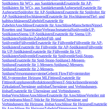
Spülkästen für WCs, aus Sanitärkeramik
Ersatzteile für AP-
Spülkästen für WCs, aus Sanitärkeramik
Aufgesetzt
Ersatzteile für
Aufgesetzt
Spülrohre für AP-Spülkästen
Ersatzteile für Spülrohre für
AP-Spülkästen
Hochhängend
Ersatzteile für Hochhängend
Tief- und
halbhochhängend
Zubehör
Ersatzteile für
Zubehör
Anschlüsse
Ersatzteile für Anschlüsse
Manschetten
Nippel,
Rosetten und Staueinsätze
Verbrauchsmaterial
Spülventile
UP-
Spülkästen
Sigma UP-Spülkästen
Ersatzteile für Sigma UP-
Spülkästen
Spülrohre
Zubehör
Füll- und
Spülventile
Füllventile
Ersatzteile für Füllventile
Füllventile für AP-
Spülkästen
Ersatzteile für Füllventile für AP-Spülkästen
Füllventile
für UP-Spülkästen
Ersatzteile für Füllventile für UP-
Spülkästen
Spülventile
Ersatzteile für Spülventile
Spül-Stopp-
Spülung
Ersatzteile für Spül-Stopp-Spülung
1-Mengen-
Spülung
Ersatzteile für 1-Mengen-Spülung
2-Mengen-
Spülung
Ersatzteile für 2-Mengen-
Spülung
Versorgungssysteme
Geberit FlowFit
Systemrohre
ML
Systemrohre Heizung ML
Fittings
Ersatzteile für
Fittings
Kupplungen
Reduktionen
Bögen
T-Stücke
Innenliegende
Zirkulation
Übergänge unlösbar
Übergänge und Verbindungen,
lösbar
Ersatzteile für Übergänge und Verbindungen,
lösbar
Verschlüsse
Anschlüsse
Ersatzteile für Anschlüsse
Verteiler mit
Gewindeanschluss
T-Stücke für Heizung
Übergänge und
Verbindungen für Heizung, lösbar
Anschlüsse für Heizung
Ersatzteile
für Anschlüsse für Heizung
Zubehör
Dämmungen für