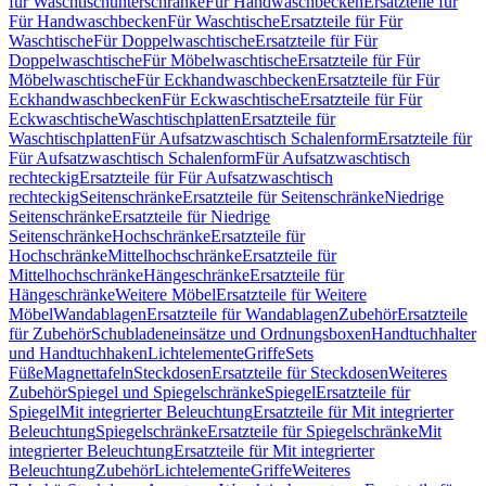
für Waschtischunterschränke
Für Handwaschbecken
Ersatzteile für
Für Handwaschbecken
Für Waschtische
Ersatzteile für Für
Waschtische
Für Doppelwaschtische
Ersatzteile für Für
Doppelwaschtische
Für Möbelwaschtische
Ersatzteile für Für
Möbelwaschtische
Für Eckhandwaschbecken
Ersatzteile für Für
Eckhandwaschbecken
Für Eckwaschtische
Ersatzteile für Für
Eckwaschtische
Waschtischplatten
Ersatzteile für
Waschtischplatten
Für Aufsatzwaschtisch Schalenform
Ersatzteile für
Für Aufsatzwaschtisch Schalenform
Für Aufsatzwaschtisch
rechteckig
Ersatzteile für Für Aufsatzwaschtisch
rechteckig
Seitenschränke
Ersatzteile für Seitenschränke
Niedrige
Seitenschränke
Ersatzteile für Niedrige
Seitenschränke
Hochschränke
Ersatzteile für
Hochschränke
Mittelhochschränke
Ersatzteile für
Mittelhochschränke
Hängeschränke
Ersatzteile für
Hängeschränke
Weitere Möbel
Ersatzteile für Weitere
Möbel
Wandablagen
Ersatzteile für Wandablagen
Zubehör
Ersatzteile
für Zubehör
Schubladeneinsätze und Ordnungsboxen
Handtuchhalter
und Handtuchhaken
Lichtelemente
Griffe
Sets
Füße
Magnettafeln
Steckdosen
Ersatzteile für Steckdosen
Weiteres
Zubehör
Spiegel und Spiegelschränke
Spiegel
Ersatzteile für
Spiegel
Mit integrierter Beleuchtung
Ersatzteile für Mit integrierter
Beleuchtung
Spiegelschränke
Ersatzteile für Spiegelschränke
Mit
integrierter Beleuchtung
Ersatzteile für Mit integrierter
Beleuchtung
Zubehör
Lichtelemente
Griffe
Weiteres