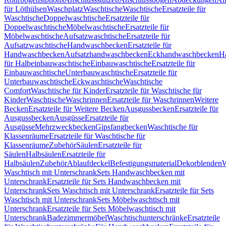
für Löthülsen
Waschplatz
Waschtische
Waschtische
Ersatzteile für
Waschtische
Doppelwaschtische
Ersatzteile für
Doppelwaschtische
Möbelwaschtische
Ersatzteile für
Möbelwaschtische
Aufsatzwaschtische
Ersatzteile für
Aufsatzwaschtische
Handwaschbecken
Ersatzteile für
Handwaschbecken
Aufsatzhandwaschbecken
Eckhandwaschbecken
H
für Halbeinbauwaschtische
Einbauwaschtische
Ersatzteile für
Einbauwaschtische
Unterbauwaschtische
Ersatzteile für
Unterbauwaschtische
Eckwaschtische
Waschtische
Comfort
Waschtische für Kinder
Ersatzteile für Waschtische für
Kinder
Waschtische
Waschrinnen
Ersatzteile für Waschrinnen
Weitere
Becken
Ersatzteile für Weitere Becken
Ausgussbecken
Ersatzteile für
Ausgussbecken
Ausgüsse
Ersatzteile für
Ausgüsse
Mehrzweckbecken
Gipsfangbecken
Waschtische für
Klassenräume
Ersatzteile für Waschtische für
Klassenräume
Zubehör
Säulen
Ersatzteile für
Säulen
Halbsäulen
Ersatzteile für
Halbsäulen
Zubehör
Ablaufdeckel
Befestigungsmaterial
Dekorblenden
W
Waschtisch mit Unterschrank
Sets Handwaschbecken mit
Unterschrank
Ersatzteile für Sets Handwaschbecken mit
Unterschrank
Sets Waschtisch mit Unterschrank
Ersatzteile für Sets
Waschtisch mit Unterschrank
Sets Möbelwaschtisch mit
Unterschrank
Ersatzteile für Sets Möbelwaschtisch mit
Unterschrank
Badezimmermöbel
Waschtischunterschränke
Ersatzteile