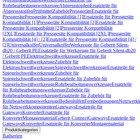
Rohrbearbeitungswerkzeuge
Abpressstopfen
Ersatzteile für
Abpressstopfen
Prüfmittel
Zubehör
Pressgeräte
Ersatzteile für
Pressgeräte
Pressgeräte Kompatibilität [1]
Ersatzteile für Pressgeräte
Kompatibilität [1]
Pressgeräte Kompatibilität [2]
Ersatzteile für
Pressgeräte Kompatibilität [2]
Pressgeräte Kompatibilität
[2XL]
Ersatzteile für Pressgeräte Kompatibilität [2XL]
Pressgeräte
Kompatibilität [4] / [2]
Ersatzteile für Pressgeräte Kompatibilität [4] /
[2]
Universalkoffer
Universalkoffer
Werkzeuge für Geberit Silent-
db20 / Geberit PE
Ersatzteile für Werkzeuge für Geberit Silent-db20
/ Geberit PE
Elektroschweißwerkzeuge
Ersatzteile für
Elektroschweißwerkzeuge
Zubehör für
Elektroschweißwerkzeuge
Spiegelschweißwerkzeuge
Ersatzteile für
Spiegelschweißwerkzeuge
Zubehör für
Spiegelschweißwerkzeuge
Ersatzteile für Zubehör für
Spiegelschweißwerkzeuge
Rohrbearbeitungswerkzeuge
Ersatzteile
für Rohrbearbeitungswerkzeuge
Zubehör für
Rohrbearbeitungswerkzeuge
Ersatzteile für Zubehör für
Rohrbearbeitungswerkzeuge
Bedienhilfen
Fernbedienungen
Netzwerk
für Netzwerkkomponenten
Gateways
Ersatzteile für
Gateways
Konverter
Ersatzteile für
Konverter
Montagematerial
Geberit Connect
Gateways
Ersatzteile für
Gateways
Konverter
Ersatzteile für Konverter
Montagematerial
Produktkategorien
Badserien