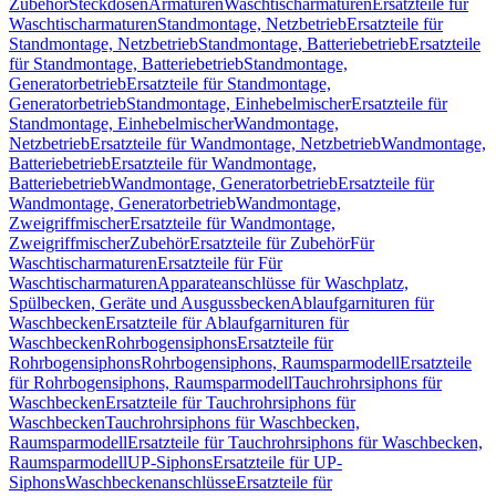
Zubehör
Steckdosen
Armaturen
Waschtischarmaturen
Ersatzteile für
Waschtischarmaturen
Standmontage, Netzbetrieb
Ersatzteile für
Standmontage, Netzbetrieb
Standmontage, Batteriebetrieb
Ersatzteile
für Standmontage, Batteriebetrieb
Standmontage,
Generatorbetrieb
Ersatzteile für Standmontage,
Generatorbetrieb
Standmontage, Einhebelmischer
Ersatzteile für
Standmontage, Einhebelmischer
Wandmontage,
Netzbetrieb
Ersatzteile für Wandmontage, Netzbetrieb
Wandmontage,
Batteriebetrieb
Ersatzteile für Wandmontage,
Batteriebetrieb
Wandmontage, Generatorbetrieb
Ersatzteile für
Wandmontage, Generatorbetrieb
Wandmontage,
Zweigriffmischer
Ersatzteile für Wandmontage,
Zweigriffmischer
Zubehör
Ersatzteile für Zubehör
Für
Waschtischarmaturen
Ersatzteile für Für
Waschtischarmaturen
Apparateanschlüsse für Waschplatz,
Spülbecken, Geräte und Ausgussbecken
Ablaufgarnituren für
Waschbecken
Ersatzteile für Ablaufgarnituren für
Waschbecken
Rohrbogensiphons
Ersatzteile für
Rohrbogensiphons
Rohrbogensiphons, Raumsparmodell
Ersatzteile
für Rohrbogensiphons, Raumsparmodell
Tauchrohrsiphons für
Waschbecken
Ersatzteile für Tauchrohrsiphons für
Waschbecken
Tauchrohrsiphons für Waschbecken,
Raumsparmodell
Ersatzteile für Tauchrohrsiphons für Waschbecken,
Raumsparmodell
UP-Siphons
Ersatzteile für UP-
Siphons
Waschbeckenanschlüsse
Ersatzteile für