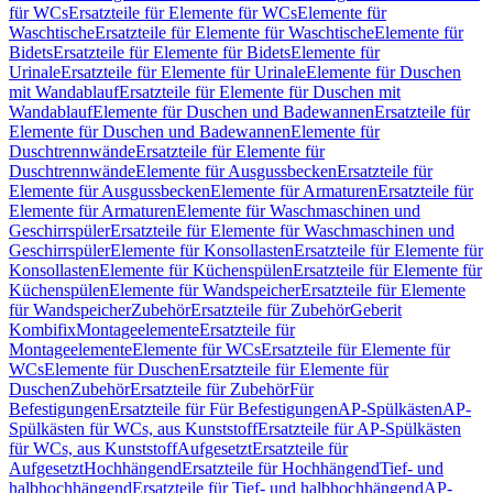
für WCs
Ersatzteile für Elemente für WCs
Elemente für
Waschtische
Ersatzteile für Elemente für Waschtische
Elemente für
Bidets
Ersatzteile für Elemente für Bidets
Elemente für
Urinale
Ersatzteile für Elemente für Urinale
Elemente für Duschen
mit Wandablauf
Ersatzteile für Elemente für Duschen mit
Wandablauf
Elemente für Duschen und Badewannen
Ersatzteile für
Elemente für Duschen und Badewannen
Elemente für
Duschtrennwände
Ersatzteile für Elemente für
Duschtrennwände
Elemente für Ausgussbecken
Ersatzteile für
Elemente für Ausgussbecken
Elemente für Armaturen
Ersatzteile für
Elemente für Armaturen
Elemente für Waschmaschinen und
Geschirrspüler
Ersatzteile für Elemente für Waschmaschinen und
Geschirrspüler
Elemente für Konsollasten
Ersatzteile für Elemente für
Konsollasten
Elemente für Küchenspülen
Ersatzteile für Elemente für
Küchenspülen
Elemente für Wandspeicher
Ersatzteile für Elemente
für Wandspeicher
Zubehör
Ersatzteile für Zubehör
Geberit
Kombifix
Montageelemente
Ersatzteile für
Montageelemente
Elemente für WCs
Ersatzteile für Elemente für
WCs
Elemente für Duschen
Ersatzteile für Elemente für
Duschen
Zubehör
Ersatzteile für Zubehör
Für
Befestigungen
Ersatzteile für Für Befestigungen
AP-Spülkästen
AP-
Spülkästen für WCs, aus Kunststoff
Ersatzteile für AP-Spülkästen
für WCs, aus Kunststoff
Aufgesetzt
Ersatzteile für
Aufgesetzt
Hochhängend
Ersatzteile für Hochhängend
Tief- und
halbhochhängend
Ersatzteile für Tief- und halbhochhängend
AP-