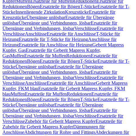
Kupfer
Muffen
Ersatzteile für Muffen
Reduktionen
Ersatzteile für
Reduktionen
Bögen
Ersatzteile für Bögen
T-Stücke
Ersatzteile für T-
Stücke
Innenliegende Zirkulation
Kreuzstücke
Ersatzteile für
Kreuzstücke
Übergänge unlösbar
Ersatzteile für Übergänge
unlösbar
Übergänge und Verbindungen, lösbar
Ersatzteile für
Übergänge und Verbindungen, lösbar
Verschlüsse
Ersatzteile für
Verschlüsse
Anschlüsse
Ersatzteile für Anschlüsse
T-Stücke für
Heizung
Ersatzteile für T-Stücke für Heizung
Anschlüsse für
Heizung
Ersatzteile für Anschlüsse für Heizung
Geberit Mapress
Kupfer, Gas
Ersatzteile für Geberit Mapress Kupfer,
Gas
Muffen
Ersatzteile für Muffen
Reduktionen
Ersatzteile für
Reduktionen
Bögen
Ersatzteile für Bögen
T-Stücke
Ersatzteile für T-
Stücke
Übergänge unlösbar
Ersatzteile für Übergänge
unlösbar
Übergänge und Verbindungen, lösbar
Ersatzteile für
Übergänge und Verbindungen, lösbar
Verschlüsse
Ersatzteile für
Verschlüsse
Anschlüsse
Ersatzteile für Anschlüsse
Geberit Mapress
Kupfer, FKM blau
Ersatzteile für Geberit Mapress Kupfer, FKM
blau
Muffen
Ersatzteile für Muffen
Reduktionen
Ersatzteile für
Reduktionen
Bögen
Ersatzteile für Bögen
T-Stücke
Ersatzteile für T-
Stücke
Übergänge unlösbar
Ersatzteile für Übergänge
unlösbar
Übergänge und Verbindungen, lösbar
Ersatzteile für
Übergänge und Verbindungen, lösbar
Verschlüsse
Ersatzteile für
Verschlüsse
Zubehör für Geberit Mapress Kupfer
Ersatzteile für
Zubehör für Geberit Mapress Kupfer
Dämmungen für
Anschlüsse
Abdichtungen für Rohre und Fittings
Abdeckungen für