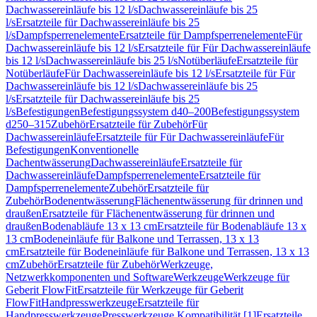
Dachwassereinläufe bis 12 l/s
Dachwassereinläufe bis 25
l/s
Ersatzteile für Dachwassereinläufe bis 25
l/s
Dampfsperrenelemente
Ersatzteile für Dampfsperrenelemente
Für
Dachwassereinläufe bis 12 l/s
Ersatzteile für Für Dachwassereinläufe
bis 12 l/s
Dachwassereinläufe bis 25 l/s
Notüberläufe
Ersatzteile für
Notüberläufe
Für Dachwassereinläufe bis 12 l/s
Ersatzteile für Für
Dachwassereinläufe bis 12 l/s
Dachwassereinläufe bis 25
l/s
Ersatzteile für Dachwassereinläufe bis 25
l/s
Befestigungen
Befestigungssystem d40–200
Befestigungssystem
d250–315
Zubehör
Ersatzteile für Zubehör
Für
Dachwassereinläufe
Ersatzteile für Für Dachwassereinläufe
Für
Befestigungen
Konventionelle
Dachentwässerung
Dachwassereinläufe
Ersatzteile für
Dachwassereinläufe
Dampfsperrenelemente
Ersatzteile für
Dampfsperrenelemente
Zubehör
Ersatzteile für
Zubehör
Bodenentwässerung
Flächenentwässerung für drinnen und
draußen
Ersatzteile für Flächenentwässerung für drinnen und
draußen
Bodenabläufe 13 x 13 cm
Ersatzteile für Bodenabläufe 13 x
13 cm
Bodeneinläufe für Balkone und Terrassen, 13 x 13
cm
Ersatzteile für Bodeneinläufe für Balkone und Terrassen, 13 x 13
cm
Zubehör
Ersatzteile für Zubehör
Werkzeuge,
Netzwerkkomponenten und Software
Werkzeuge
Werkzeuge für
Geberit FlowFit
Ersatzteile für Werkzeuge für Geberit
FlowFit
Handpresswerkzeuge
Ersatzteile für
Handpresswerkzeuge
Presswerkzeuge Kompatibilität [1]
Ersatzteile