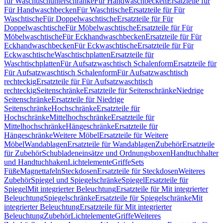
für Waschtischunterschränke
Für Handwaschbecken
Ersatzteile für
Für Handwaschbecken
Für Waschtische
Ersatzteile für Für
Waschtische
Für Doppelwaschtische
Ersatzteile für Für
Doppelwaschtische
Für Möbelwaschtische
Ersatzteile für Für
Möbelwaschtische
Für Eckhandwaschbecken
Ersatzteile für Für
Eckhandwaschbecken
Für Eckwaschtische
Ersatzteile für Für
Eckwaschtische
Waschtischplatten
Ersatzteile für
Waschtischplatten
Für Aufsatzwaschtisch Schalenform
Ersatzteile für
Für Aufsatzwaschtisch Schalenform
Für Aufsatzwaschtisch
rechteckig
Ersatzteile für Für Aufsatzwaschtisch
rechteckig
Seitenschränke
Ersatzteile für Seitenschränke
Niedrige
Seitenschränke
Ersatzteile für Niedrige
Seitenschränke
Hochschränke
Ersatzteile für
Hochschränke
Mittelhochschränke
Ersatzteile für
Mittelhochschränke
Hängeschränke
Ersatzteile für
Hängeschränke
Weitere Möbel
Ersatzteile für Weitere
Möbel
Wandablagen
Ersatzteile für Wandablagen
Zubehör
Ersatzteile
für Zubehör
Schubladeneinsätze und Ordnungsboxen
Handtuchhalter
und Handtuchhaken
Lichtelemente
Griffe
Sets
Füße
Magnettafeln
Steckdosen
Ersatzteile für Steckdosen
Weiteres
Zubehör
Spiegel und Spiegelschränke
Spiegel
Ersatzteile für
Spiegel
Mit integrierter Beleuchtung
Ersatzteile für Mit integrierter
Beleuchtung
Spiegelschränke
Ersatzteile für Spiegelschränke
Mit
integrierter Beleuchtung
Ersatzteile für Mit integrierter
Beleuchtung
Zubehör
Lichtelemente
Griffe
Weiteres