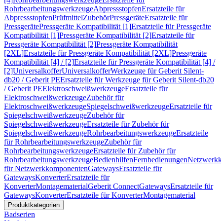
Rohrbearbeitungswerkzeuge
Abpressstopfen
Ersatzteile für
Abpressstopfen
Prüfmittel
Zubehör
Pressgeräte
Ersatzteile für
Pressgeräte
Pressgeräte Kompatibilität [1]
Ersatzteile für Pressgeräte
Kompatibilität [1]
Pressgeräte Kompatibilität [2]
Ersatzteile für
Pressgeräte Kompatibilität [2]
Pressgeräte Kompatibilität
[2XL]
Ersatzteile für Pressgeräte Kompatibilität [2XL]
Pressgeräte
Kompatibilität [4] / [2]
Ersatzteile für Pressgeräte Kompatibilität [4] /
[2]
Universalkoffer
Universalkoffer
Werkzeuge für Geberit Silent-
db20 / Geberit PE
Ersatzteile für Werkzeuge für Geberit Silent-db20
/ Geberit PE
Elektroschweißwerkzeuge
Ersatzteile für
Elektroschweißwerkzeuge
Zubehör für
Elektroschweißwerkzeuge
Spiegelschweißwerkzeuge
Ersatzteile für
Spiegelschweißwerkzeuge
Zubehör für
Spiegelschweißwerkzeuge
Ersatzteile für Zubehör für
Spiegelschweißwerkzeuge
Rohrbearbeitungswerkzeuge
Ersatzteile
für Rohrbearbeitungswerkzeuge
Zubehör für
Rohrbearbeitungswerkzeuge
Ersatzteile für Zubehör für
Rohrbearbeitungswerkzeuge
Bedienhilfen
Fernbedienungen
Netzwerk
für Netzwerkkomponenten
Gateways
Ersatzteile für
Gateways
Konverter
Ersatzteile für
Konverter
Montagematerial
Geberit Connect
Gateways
Ersatzteile für
Gateways
Konverter
Ersatzteile für Konverter
Montagematerial
Produktkategorien
Badserien