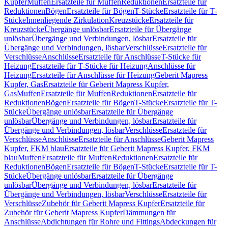
Kupfer
Muffen
Ersatzteile für Muffen
Reduktionen
Ersatzteile für
Reduktionen
Bögen
Ersatzteile für Bögen
T-Stücke
Ersatzteile für T-
Stücke
Innenliegende Zirkulation
Kreuzstücke
Ersatzteile für
Kreuzstücke
Übergänge unlösbar
Ersatzteile für Übergänge
unlösbar
Übergänge und Verbindungen, lösbar
Ersatzteile für
Übergänge und Verbindungen, lösbar
Verschlüsse
Ersatzteile für
Verschlüsse
Anschlüsse
Ersatzteile für Anschlüsse
T-Stücke für
Heizung
Ersatzteile für T-Stücke für Heizung
Anschlüsse für
Heizung
Ersatzteile für Anschlüsse für Heizung
Geberit Mapress
Kupfer, Gas
Ersatzteile für Geberit Mapress Kupfer,
Gas
Muffen
Ersatzteile für Muffen
Reduktionen
Ersatzteile für
Reduktionen
Bögen
Ersatzteile für Bögen
T-Stücke
Ersatzteile für T-
Stücke
Übergänge unlösbar
Ersatzteile für Übergänge
unlösbar
Übergänge und Verbindungen, lösbar
Ersatzteile für
Übergänge und Verbindungen, lösbar
Verschlüsse
Ersatzteile für
Verschlüsse
Anschlüsse
Ersatzteile für Anschlüsse
Geberit Mapress
Kupfer, FKM blau
Ersatzteile für Geberit Mapress Kupfer, FKM
blau
Muffen
Ersatzteile für Muffen
Reduktionen
Ersatzteile für
Reduktionen
Bögen
Ersatzteile für Bögen
T-Stücke
Ersatzteile für T-
Stücke
Übergänge unlösbar
Ersatzteile für Übergänge
unlösbar
Übergänge und Verbindungen, lösbar
Ersatzteile für
Übergänge und Verbindungen, lösbar
Verschlüsse
Ersatzteile für
Verschlüsse
Zubehör für Geberit Mapress Kupfer
Ersatzteile für
Zubehör für Geberit Mapress Kupfer
Dämmungen für
Anschlüsse
Abdichtungen für Rohre und Fittings
Abdeckungen für