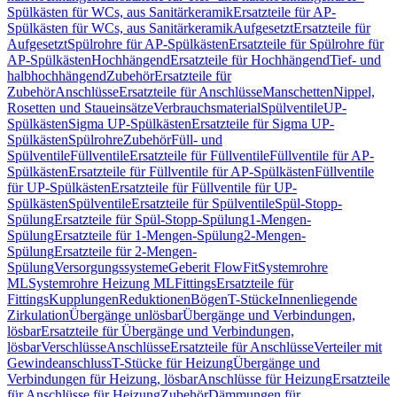
Spülkästen für WCs, aus Sanitärkeramik
Ersatzteile für AP-
Spülkästen für WCs, aus Sanitärkeramik
Aufgesetzt
Ersatzteile für
Aufgesetzt
Spülrohre für AP-Spülkästen
Ersatzteile für Spülrohre für
AP-Spülkästen
Hochhängend
Ersatzteile für Hochhängend
Tief- und
halbhochhängend
Zubehör
Ersatzteile für
Zubehör
Anschlüsse
Ersatzteile für Anschlüsse
Manschetten
Nippel,
Rosetten und Staueinsätze
Verbrauchsmaterial
Spülventile
UP-
Spülkästen
Sigma UP-Spülkästen
Ersatzteile für Sigma UP-
Spülkästen
Spülrohre
Zubehör
Füll- und
Spülventile
Füllventile
Ersatzteile für Füllventile
Füllventile für AP-
Spülkästen
Ersatzteile für Füllventile für AP-Spülkästen
Füllventile
für UP-Spülkästen
Ersatzteile für Füllventile für UP-
Spülkästen
Spülventile
Ersatzteile für Spülventile
Spül-Stopp-
Spülung
Ersatzteile für Spül-Stopp-Spülung
1-Mengen-
Spülung
Ersatzteile für 1-Mengen-Spülung
2-Mengen-
Spülung
Ersatzteile für 2-Mengen-
Spülung
Versorgungssysteme
Geberit FlowFit
Systemrohre
ML
Systemrohre Heizung ML
Fittings
Ersatzteile für
Fittings
Kupplungen
Reduktionen
Bögen
T-Stücke
Innenliegende
Zirkulation
Übergänge unlösbar
Übergänge und Verbindungen,
lösbar
Ersatzteile für Übergänge und Verbindungen,
lösbar
Verschlüsse
Anschlüsse
Ersatzteile für Anschlüsse
Verteiler mit
Gewindeanschluss
T-Stücke für Heizung
Übergänge und
Verbindungen für Heizung, lösbar
Anschlüsse für Heizung
Ersatzteile
für Anschlüsse für Heizung
Zubehör
Dämmungen für