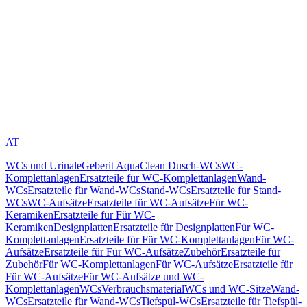
AT
WCs und Urinale
Geberit AquaClean Dusch-WCs
WC-
Komplettanlagen
Ersatzteile für WC-Komplettanlagen
Wand-
WCs
Ersatzteile für Wand-WCs
Stand-WCs
Ersatzteile für Stand-
WCs
WC-Aufsätze
Ersatzteile für WC-Aufsätze
Für WC-
Keramiken
Ersatzteile für Für WC-
Keramiken
Designplatten
Ersatzteile für Designplatten
Für WC-
Komplettanlagen
Ersatzteile für Für WC-Komplettanlagen
Für WC-
Aufsätze
Ersatzteile für Für WC-Aufsätze
Zubehör
Ersatzteile für
Zubehör
Für WC-Komplettanlagen
Für WC-Aufsätze
Ersatzteile für
Für WC-Aufsätze
Für WC-Aufsätze und WC-
Komplettanlagen
WCs
Verbrauchsmaterial
WCs und WC-Sitze
Wand-
WCs
Ersatzteile für Wand-WCs
Tiefspül-WCs
Ersatzteile für Tiefspül-