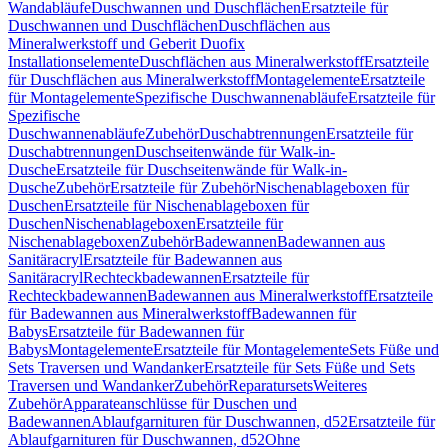
Wandabläufe
Duschwannen und Duschflächen
Ersatzteile für
Duschwannen und Duschflächen
Duschflächen aus
Mineralwerkstoff und Geberit Duofix
Installationselemente
Duschflächen aus Mineralwerkstoff
Ersatzteile
für Duschflächen aus Mineralwerkstoff
Montagelemente
Ersatzteile
für Montagelemente
Spezifische Duschwannenabläufe
Ersatzteile für
Spezifische
Duschwannenabläufe
Zubehör
Duschabtrennungen
Ersatzteile für
Duschabtrennungen
Duschseitenwände für Walk-in-
Dusche
Ersatzteile für Duschseitenwände für Walk-in-
Dusche
Zubehör
Ersatzteile für Zubehör
Nischenablageboxen für
Duschen
Ersatzteile für Nischenablageboxen für
Duschen
Nischenablageboxen
Ersatzteile für
Nischenablageboxen
Zubehör
Badewannen
Badewannen aus
Sanitäracryl
Ersatzteile für Badewannen aus
Sanitäracryl
Rechteckbadewannen
Ersatzteile für
Rechteckbadewannen
Badewannen aus Mineralwerkstoff
Ersatzteile
für Badewannen aus Mineralwerkstoff
Badewannen für
Babys
Ersatzteile für Badewannen für
Babys
Montagelemente
Ersatzteile für Montagelemente
Sets Füße und
Sets Traversen und Wandanker
Ersatzteile für Sets Füße und Sets
Traversen und Wandanker
Zubehör
Reparatursets
Weiteres
Zubehör
Apparateanschlüsse für Duschen und
Badewannen
Ablaufgarnituren für Duschwannen, d52
Ersatzteile für
Ablaufgarnituren für Duschwannen, d52
Ohne