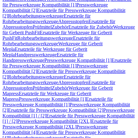
für Presswerkzeuge Kompatibilität [1]
Presswerkzeuge
Kompatibilität [2]
Ersatzteile für Presswerkzeuge Kompatibilität
[2]
Rohrbearbeitungswerkzeuge
Ersatzteile für
Rohrbearbeitungswerkzeuge
Abpressstopfen
Ersatzteile für
Abpressstopfen
Prüfmittel
Zubehör
Ersatzteile für Zubehör
Werkzeuge
für Geberit PushFit
Ersatzteile für Werkzeuge für Geberit
PushFit
Rohrbearbeitungswerkzeuge
Ersatzteile für
Rohrbearbeitungswerkzeuge
Werkzeuge für Geberit
Mepla
Ersatzteile für Werkzeuge für Geberit
Mepla
Handpresswerkzeuge
Ersatzteile für
Handpresswerkzeuge
Presswerkzeuge Kompatibilität [1]
Ersatzteile
für Presswerkzeuge Kompatibilität [1]
Presswerkzeuge
Kompatibilität [2]
Ersatzteile für Presswerkzeuge Kompatibilität
[2]
Rohrbearbeitungswerkzeuge
Ersatzteile für
Rohrbearbeitungswerkzeuge
Abpressstopfen
Ersatzteile für
Abpressstopfen
Prüfmittel
Zubehör
Werkzeuge für Geberit
Mapress
Ersatzteile für Werkzeuge für Geberit
Mapress
Presswerkzeuge Kompatibilität [1]
Ersatzteile für
Presswerkzeuge Kompatibilität [1]
Presswerkzeuge Kompatibilität
[2]
Ersatzteile für Presswerkzeuge Kompatibilität [2]
Presswerkzeuge
Kompatibilität [1] / [2]
Ersatzteile für Presswerkzeuge Kompatibilität
[1] / [2]
Presswerkzeuge Kompatibilität [2XL]
Ersatzteile für
Presswerkzeuge Kompatibilität [2XL]
Presswerkzeuge
Kompatibilität [4]
Ersatzteile für Presswerkzeuge Kompatibilität
[4]
Rohrbearbeitungswerkzeuge
Ersatzteile für