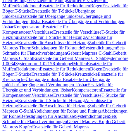
Therm
Fittings
Ersatzteile für Fittings
Muffen
Ersatzteile für
Muffen
Reduktionen
Ersatzteile für Reduktionen
Bögen
Ersatzteile für
Bögen
T-Stücke
Ersatzteile für T-Stücke
Übergänge
unlösbar
Ersatzteile für Übergänge unlösbar
Übergänge und
Verbindungen, lösbar
Ersatzteile für Übergänge und Verbindungen,
lösbar
Kompensatoren
Ersatzteile für
Kompensatoren
Verschlüsse
Ersatzteile für Verschlüsse
T-Stücke für
Heizung
Ersatzteile für T-Stücke für Heizung
Anschlüsse für
Heizung
Ersatzteile für Anschlüsse für Heizung
Zubehör für Geberit
Mapress Therm
Schutzkappen für Rohrende
Systemdichtungen
Sets
Schraube für Flanschverbindungen
Geberit Mapress C-Stahl
Geberit
Mapress C-Stahl
Ersatzteile für Geberit Mapress C-Stahl
Systemrohre
1.0034
Systemrohre 1.0215
Rohrnippel
Muffen
Ersatzteile für
Muffen
Reduktionen
Ersatzteile für Reduktionen
Bögen
Ersatzteile für
Bögen
T-Stücke
Ersatzteile für T-Stücke
Kreuzstücke
Ersatzteile für
Kreuzstücke
Übergänge unlösbar
Ersatzteile für Übergänge
unlösbar
Übergänge und Verbindungen, lösbar
Ersatzteile für
Übergänge und Verbindungen, lösbar
Kompensatoren
Ersatzteile für
Kompensatoren
Verschlüsse
Ersatzteile für Verschlüsse
T-Stücke für
Heizung
Ersatzteile für T-Stücke für Heizung
Anschlüsse für
Heizung
Ersatzteile für Anschlüsse für Heizung
Zubehör für Geberit
Mapress C-Stahl
Abdichtungen für Rohre und Fittings
Abdeckungen
für Rohre
Befestigungen für Anschlüsse
Systemdichtungen
Sets
Schraube für Flanschverbindungen
Geberit Mapress Kupfer
Geberit
Mapress Kupfer
Ersatzteile für Geberit Mapress