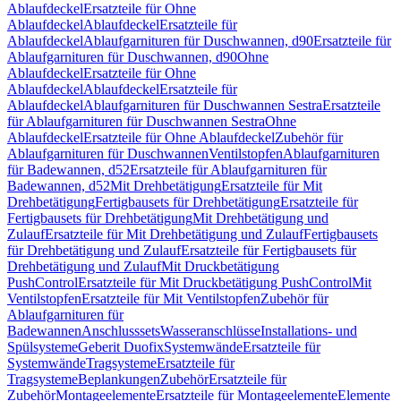
Ablaufdeckel
Ersatzteile für Ohne
Ablaufdeckel
Ablaufdeckel
Ersatzteile für
Ablaufdeckel
Ablaufgarnituren für Duschwannen, d90
Ersatzteile für
Ablaufgarnituren für Duschwannen, d90
Ohne
Ablaufdeckel
Ersatzteile für Ohne
Ablaufdeckel
Ablaufdeckel
Ersatzteile für
Ablaufdeckel
Ablaufgarnituren für Duschwannen Sestra
Ersatzteile
für Ablaufgarnituren für Duschwannen Sestra
Ohne
Ablaufdeckel
Ersatzteile für Ohne Ablaufdeckel
Zubehör für
Ablaufgarnituren für Duschwannen
Ventilstopfen
Ablaufgarnituren
für Badewannen, d52
Ersatzteile für Ablaufgarnituren für
Badewannen, d52
Mit Drehbetätigung
Ersatzteile für Mit
Drehbetätigung
Fertigbausets für Drehbetätigung
Ersatzteile für
Fertigbausets für Drehbetätigung
Mit Drehbetätigung und
Zulauf
Ersatzteile für Mit Drehbetätigung und Zulauf
Fertigbausets
für Drehbetätigung und Zulauf
Ersatzteile für Fertigbausets für
Drehbetätigung und Zulauf
Mit Druckbetätigung
PushControl
Ersatzteile für Mit Druckbetätigung PushControl
Mit
Ventilstopfen
Ersatzteile für Mit Ventilstopfen
Zubehör für
Ablaufgarnituren für
Badewannen
Anschlusssets
Wasseranschlüsse
Installations- und
Spülsysteme
Geberit Duofix
Systemwände
Ersatzteile für
Systemwände
Tragsysteme
Ersatzteile für
Tragsysteme
Beplankungen
Zubehör
Ersatzteile für
Zubehör
Montageelemente
Ersatzteile für Montageelemente
Elemente