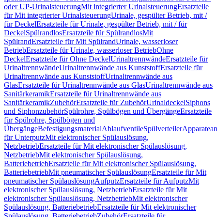
oder UP-Urinalsteuerung
Mit integrierter Urinalsteuerung
Ersatzteile
für Mit integrierter Urinalsteuerung
Urinale, gespülter Betrieb, mit /
für Deckel
Ersatzteile für Urinale, gespülter Betrieb, mit / für
Deckel
Spülrandlos
Ersatzteile für Spülrandlos
Mit
Spülrand
Ersatzteile für Mit Spülrand
Urinale, wasserloser
Betrieb
Ersatzteile für Urinale, wasserloser Betrieb
Ohne
Deckel
Ersatzteile für Ohne Deckel
Urinaltrennwände
Ersatzteile für
Urinaltrennwände
Urinaltrennwände aus Kunststoff
Ersatzteile für
Urinaltrennwände aus Kunststoff
Urinaltrennwände aus
Glas
Ersatzteile für Urinaltrennwände aus Glas
Urinaltrennwände aus
Sanitärkeramik
Ersatzteile für Urinaltrennwände aus
Sanitärkeramik
Zubehör
Ersatzteile für Zubehör
Urinaldeckel
Siphons
und Siphonzubehör
Spülrohre, Spülbögen und Übergänge
Ersatzteile
für Spülrohre, Spülbögen und
Übergänge
Befestigungsmaterial
Ablaufventile
Spülverteiler
Apparatean
für Unterputz
Mit elektronischer Spülauslösung,
Netzbetrieb
Ersatzteile für Mit elektronischer Spülauslösung,
Netzbetrieb
Mit elektronischer Spülauslösung,
Batteriebetrieb
Ersatzteile für Mit elektronischer Spülauslösung,
Batteriebetrieb
Mit pneumatischer Spülauslösung
Ersatzteile für Mit
pneumatischer Spülauslösung
Aufputz
Ersatzteile für Aufputz
Mit
elektronischer Spülauslösung, Netzbetrieb
Ersatzteile für Mit
elektronischer Spülauslösung, Netzbetrieb
Mit elektronischer
Spülauslösung, Batteriebetrieb
Ersatzteile für Mit elektronischer
Spülauslösung, Batteriebetrieb
Zubehör
Ersatzteile für