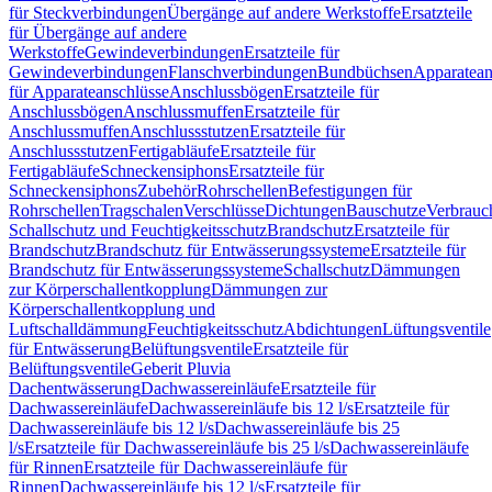
für Steckverbindungen
Übergänge auf andere Werkstoffe
Ersatzteile
für Übergänge auf andere
Werkstoffe
Gewindeverbindungen
Ersatzteile für
Gewindeverbindungen
Flanschverbindungen
Bundbüchsen
Apparatean
für Apparateanschlüsse
Anschlussbögen
Ersatzteile für
Anschlussbögen
Anschlussmuffen
Ersatzteile für
Anschlussmuffen
Anschlussstutzen
Ersatzteile für
Anschlussstutzen
Fertigabläufe
Ersatzteile für
Fertigabläufe
Schneckensiphons
Ersatzteile für
Schneckensiphons
Zubehör
Rohrschellen
Befestigungen für
Rohrschellen
Tragschalen
Verschlüsse
Dichtungen
Bauschutze
Verbrauc
Schallschutz und Feuchtigkeitsschutz
Brandschutz
Ersatzteile für
Brandschutz
Brandschutz für Entwässerungssysteme
Ersatzteile für
Brandschutz für Entwässerungssysteme
Schallschutz
Dämmungen
zur Körperschallentkopplung
Dämmungen zur
Körperschallentkopplung und
Luftschalldämmung
Feuchtigkeitsschutz
Abdichtungen
Lüftungsventile
für Entwässerung
Belüftungsventile
Ersatzteile für
Belüftungsventile
Geberit Pluvia
Dachentwässerung
Dachwassereinläufe
Ersatzteile für
Dachwassereinläufe
Dachwassereinläufe bis 12 l/s
Ersatzteile für
Dachwassereinläufe bis 12 l/s
Dachwassereinläufe bis 25
l/s
Ersatzteile für Dachwassereinläufe bis 25 l/s
Dachwassereinläufe
für Rinnen
Ersatzteile für Dachwassereinläufe für
Rinnen
Dachwassereinläufe bis 12 l/s
Ersatzteile für