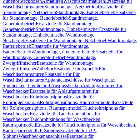
Zubehör
Steckdosen
Armaturen
Waschtischarmaturen
Ersatzteile für
Waschtischarmaturen
Standmontage, Netzbetrieb
Ersatzteile für
Standmontage, Netzbetrieb
Standmontage, Batteriebetrieb
Ersatzteile
für Standmontage, Batteriebetrieb
Standmontage,
Generatorbetrieb
Ersatzteile für Standmontage,
Generatorbetrieb
Standmontage, Einhebelmischer
Ersatzteile für
Standmontage, Einhebelmischer
Wandmontage,
Netzbetrieb
Ersatzteile für Wandmontage, Netzbetrieb
Wandmontage,
Batteriebetrieb
Ersatzteile für Wandmontage,
Batteriebetrieb
Wandmontage, Generatorbetrieb
Ersatzteile für
Wandmontage, Generatorbetrieb
Wandmontage,
Zweigriffmischer
Ersatzteile für Wandmontage,
Zweigriffmischer
Zubehör
Ersatzteile für Zubehör
Für
Waschtischarmaturen
Ersatzteile für Für
Waschtischarmaturen
Apparateanschlüsse für Waschplatz,
Spülbecken, Geräte und Ausgussbecken
Ablaufgarnituren für
Waschbecken
Ersatzteile für Ablaufgarnituren für
Waschbecken
Rohrbogensiphons
Ersatzteile für
Rohrbogensiphons
Rohrbogensiphons, Raumsparmodell
Ersatzteile
für Rohrbogensiphons, Raumsparmodell
Tauchrohrsiphons für
Waschbecken
Ersatzteile für Tauchrohrsiphons für
Waschbecken
Tauchrohrsiphons für Waschbecken,
Raumsparmodell
Ersatzteile für Tauchrohrsiphons für Waschbecken,
Raumsparmodell
UP-Siphons
Ersatzteile für UP-
Siphons
Waschbeckenanschlüsse
Ersatzteile für