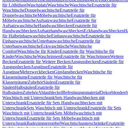
für Löthülsen
Waschplatz
Waschtische
Waschtische
Ersatzteile für
Waschtische
Doppelwaschtische
Ersatzteile für
Doppelwaschtische
Möbelwaschtische
Ersatzteile für
Möbelwaschtische
Aufsatzwaschtische
Ersatzteile für
Aufsatzwaschtische
Handwaschbecken
Ersatzteile für
Handwaschbecken
Aufsatzhandwaschbecken
Eckhandwaschbecken
H
für Halbeinbauwaschtische
Einbauwaschtische
Ersatzteile für
Einbauwaschtische
Unterbauwaschtische
Ersatzteile für
Unterbauwaschtische
Eckwaschtische
Waschtische
Comfort
Waschtische für Kinder
Ersatzteile für Waschtische für
Kinder
Waschtische
Waschrinnen
Ersatzteile für Waschrinnen
Weitere
Becken
Ersatzteile für Weitere Becken
Ausgussbecken
Ersatzteile für
Ausgussbecken
Ausgüsse
Ersatzteile für
Ausgüsse
Mehrzweckbecken
Gipsfangbecken
Waschtische für
Klassenräume
Ersatzteile für Waschtische für
Klassenräume
Zubehör
Säulen
Ersatzteile für
Säulen
Halbsäulen
Ersatzteile für
Halbsäulen
Zubehör
Ablaufdeckel
Befestigungsmaterial
Dekorblenden
W
Waschtisch mit Unterschrank
Sets Handwaschbecken mit
Unterschrank
Ersatzteile für Sets Handwaschbecken mit
Unterschrank
Sets Waschtisch mit Unterschrank
Ersatzteile für Sets
Waschtisch mit Unterschrank
Sets Möbelwaschtisch mit
Unterschrank
Ersatzteile für Sets Möbelwaschtisch mit
Unterschrank
Badezimmermöbel
Waschtischunterschränke
Ersatzteile