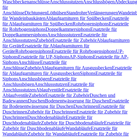
Waschbeckenanschlüsse
Anschlussstutzen
Anschlussbögen
Abdeckung
für
Anschlüsse
Dichtungen
Löthülsen
Standrohre
Verlängerungen
Wandeinb
für Wandeinbaukästen
Ablaufgarnituren für Spülbecken
Ersatzteile
für Ablaufgarnituren für Spülbecken
Rohrbogensiphons
Ersatzteile
für Rohrbogensiphons
Doppelkammersiphons
Ersatzteile für
Doppelkammersiphons
Anschlussstutzen
Ersatzteile für
Anschlussstutzen
Zubehör
Ersatzteile für Zubehör
Ablaufgarnituren
für Geräte
Ersatzteile für Ablaufgarnituren für
Geräte
Rohrbogensiphons
Ersatzteile für Rohrbogensiphons
UP-
Siphons
Ersatzteile für UP-Siphons
AP-Siphons
Ersatzteile für AP-
Siphons
Anschlüsse
Ersatzteile für
Anschlüsse
Zubehör
Ablaufgarnituren für Ausgussbecken
Ersatzteile
für Ablaufgarnituren für Ausgussbecken
Siphons
Ersatzteile für
Siphons
Anschlussbögen
Ersatzteile für
Anschlussbögen
Anschlussstutzen
Ersatzteile für
Anschlussstutzen
Ablaufventile
Ersatzteile für
Ablaufventile
Zubehör
Ersatzteile für Zubehör
Duschen und
Badewannen
Duschen
Bodenentwässerung für Duschen
Ersatzteile
für Bodenentwässerung für Duschen
Duschrinnen
Ersatzteile für
Duschrinnen
Zubehör für Duschrinnen
Ersatzteile für Zubehör für
Duschrinnen
Duschbodenabläufe
Ersatzteile für
Duschbodenabläufe
Zubehör für Duschbodenabläufe
Ersatzteile für
Zubehör für Duschbodenabläufe
Wandabläufe
Ersatzteile für
Wandabläufe
Zubehör für Wandabläufe
Ersatzteile für Zubehör für