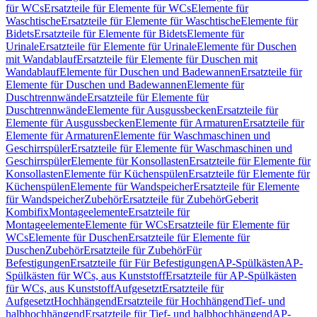
für WCs
Ersatzteile für Elemente für WCs
Elemente für
Waschtische
Ersatzteile für Elemente für Waschtische
Elemente für
Bidets
Ersatzteile für Elemente für Bidets
Elemente für
Urinale
Ersatzteile für Elemente für Urinale
Elemente für Duschen
mit Wandablauf
Ersatzteile für Elemente für Duschen mit
Wandablauf
Elemente für Duschen und Badewannen
Ersatzteile für
Elemente für Duschen und Badewannen
Elemente für
Duschtrennwände
Ersatzteile für Elemente für
Duschtrennwände
Elemente für Ausgussbecken
Ersatzteile für
Elemente für Ausgussbecken
Elemente für Armaturen
Ersatzteile für
Elemente für Armaturen
Elemente für Waschmaschinen und
Geschirrspüler
Ersatzteile für Elemente für Waschmaschinen und
Geschirrspüler
Elemente für Konsollasten
Ersatzteile für Elemente für
Konsollasten
Elemente für Küchenspülen
Ersatzteile für Elemente für
Küchenspülen
Elemente für Wandspeicher
Ersatzteile für Elemente
für Wandspeicher
Zubehör
Ersatzteile für Zubehör
Geberit
Kombifix
Montageelemente
Ersatzteile für
Montageelemente
Elemente für WCs
Ersatzteile für Elemente für
WCs
Elemente für Duschen
Ersatzteile für Elemente für
Duschen
Zubehör
Ersatzteile für Zubehör
Für
Befestigungen
Ersatzteile für Für Befestigungen
AP-Spülkästen
AP-
Spülkästen für WCs, aus Kunststoff
Ersatzteile für AP-Spülkästen
für WCs, aus Kunststoff
Aufgesetzt
Ersatzteile für
Aufgesetzt
Hochhängend
Ersatzteile für Hochhängend
Tief- und
halbhochhängend
Ersatzteile für Tief- und halbhochhängend
AP-