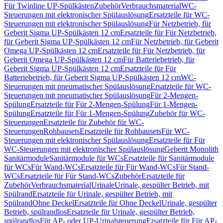
Für Twinline UP-Spülkästen
Zubehör
Verbrauchsmaterial
WC-
Steuerungen mit elektronischer Spülauslösung
Ersatzteile für WC-
Steuerungen mit elektronischer Spülauslösung
Für Netzbetrieb, für
Geberit Sigma UP-Spülkästen 12 cm
Ersatzteile für Für Netzbetrieb,
für Geberit Sigma UP-Spülkästen 12 cm
Für Netzbetrieb, für Geberit
Omega UP-Spülkästen 12 cm
Ersatzteile für Für Netzbetrieb, für
Geberit Omega UP-Spülkästen 12 cm
Für Batteriebetrieb, für
Geberit Sigma UP-Spülkästen 12 cm
Ersatzteile für Für
Batteriebetrieb, für Geberit Sigma UP-Spülkästen 12 cm
WC-
Steuerungen mit pneumatischer Spülauslösung
Ersatzteile für WC-
Steuerungen mit pneumatischer Spülauslösung
Für 2-Mengen-
Spülung
Ersatzteile für Für 2-Mengen-Spülung
Für 1-Mengen-
Spülung
Ersatzteile für Für 1-Mengen-Spülung
Zubehör für WC-
Steuerungen
Ersatzteile für Zubehör für WC-
Steuerungen
Rohbausets
Ersatzteile für Rohbausets
Für WC-
Steuerungen mit elektronischer Spülauslösung
Ersatzteile für Für
WC-Steuerungen mit elektronischer Spülauslösung
Geberit Monolith
Sanitärmodule
Sanitärmodule für WCs
Ersatzteile für Sanitärmodule
für WCs
Für Wand-WCs
Ersatzteile für Für Wand-WCs
Für Stand-
WCs
Ersatzteile für Für Stand-WCs
Zubehör
Ersatzteile für
Zubehör
Verbrauchsmaterial
Urinale
Urinale, gespülter Betrieb, mit
Spülrand
Ersatzteile für Urinale, gespülter Betrieb, mit
Spülrand
Ohne Deckel
Ersatzteile für Ohne Deckel
Urinale, gespülter
Betrieb, spülrandlos
Ersatzteile für Urinale, gespülter Betrieb,
spülrandlos
Für AP- oder UP-Urinalsteuerung
Ersatzteile für Für AP-