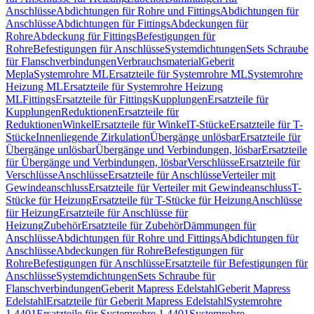
Anschlüsse
Abdichtungen für Rohre und Fittings
Abdichtungen für
Anschlüsse
Abdichtungen für Fittings
Abdeckungen für
Rohre
Abdeckung für Fittings
Befestigungen für
Rohre
Befestigungen für Anschlüsse
Systemdichtungen
Sets Schraube
für Flanschverbindungen
Verbrauchsmaterial
Geberit
Mepla
Systemrohre ML
Ersatzteile für Systemrohre ML
Systemrohre
Heizung ML
Ersatzteile für Systemrohre Heizung
ML
Fittings
Ersatzteile für Fittings
Kupplungen
Ersatzteile für
Kupplungen
Reduktionen
Ersatzteile für
Reduktionen
Winkel
Ersatzteile für Winkel
T-Stücke
Ersatzteile für T-
Stücke
Innenliegende Zirkulation
Übergänge unlösbar
Ersatzteile für
Übergänge unlösbar
Übergänge und Verbindungen, lösbar
Ersatzteile
für Übergänge und Verbindungen, lösbar
Verschlüsse
Ersatzteile für
Verschlüsse
Anschlüsse
Ersatzteile für Anschlüsse
Verteiler mit
Gewindeanschluss
Ersatzteile für Verteiler mit Gewindeanschluss
T-
Stücke für Heizung
Ersatzteile für T-Stücke für Heizung
Anschlüsse
für Heizung
Ersatzteile für Anschlüsse für
Heizung
Zubehör
Ersatzteile für Zubehör
Dämmungen für
Anschlüsse
Abdichtungen für Rohre und Fittings
Abdichtungen für
Anschlüsse
Abdeckungen für Rohre
Befestigungen für
Rohre
Befestigungen für Anschlüsse
Ersatzteile für Befestigungen für
Anschlüsse
Systemdichtungen
Sets Schraube für
Flanschverbindungen
Geberit Mapress Edelstahl
Geberit Mapress
Edelstahl
Ersatzteile für Geberit Mapress Edelstahl
Systemrohre
1.4401
Ersatzteile für Systemrohre 1.4401
Systemrohre