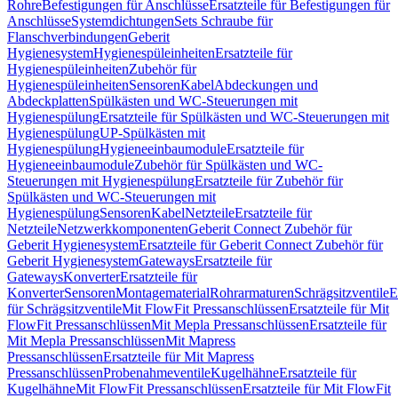
Rohre
Befestigungen für Anschlüsse
Ersatzteile für Befestigungen für
Anschlüsse
Systemdichtungen
Sets Schraube für
Flanschverbindungen
Geberit
Hygienesystem
Hygienespüleinheiten
Ersatzteile für
Hygienespüleinheiten
Zubehör für
Hygienespüleinheiten
Sensoren
Kabel
Abdeckungen und
Abdeckplatten
Spülkästen und WC-Steuerungen mit
Hygienespülung
Ersatzteile für Spülkästen und WC-Steuerungen mit
Hygienespülung
UP-Spülkästen mit
Hygienespülung
Hygieneeinbaumodule
Ersatzteile für
Hygieneeinbaumodule
Zubehör für Spülkästen und WC-
Steuerungen mit Hygienespülung
Ersatzteile für Zubehör für
Spülkästen und WC-Steuerungen mit
Hygienespülung
Sensoren
Kabel
Netzteile
Ersatzteile für
Netzteile
Netzwerkkomponenten
Geberit Connect Zubehör für
Geberit Hygienesystem
Ersatzteile für Geberit Connect Zubehör für
Geberit Hygienesystem
Gateways
Ersatzteile für
Gateways
Konverter
Ersatzteile für
Konverter
Sensoren
Montagematerial
Rohrarmaturen
Schrägsitzventile
E
für Schrägsitzventile
Mit FlowFit Pressanschlüssen
Ersatzteile für Mit
FlowFit Pressanschlüssen
Mit Mepla Pressanschlüssen
Ersatzteile für
Mit Mepla Pressanschlüssen
Mit Mapress
Pressanschlüssen
Ersatzteile für Mit Mapress
Pressanschlüssen
Probenahmeventile
Kugelhähne
Ersatzteile für
Kugelhähne
Mit FlowFit Pressanschlüssen
Ersatzteile für Mit FlowFit