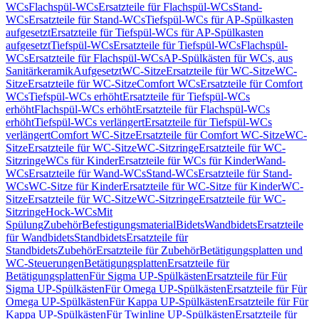
WCs
Flachspül-WCs
Ersatzteile für Flachspül-WCs
Stand-
WCs
Ersatzteile für Stand-WCs
Tiefspül-WCs für AP-Spülkasten
aufgesetzt
Ersatzteile für Tiefspül-WCs für AP-Spülkasten
aufgesetzt
Tiefspül-WCs
Ersatzteile für Tiefspül-WCs
Flachspül-
WCs
Ersatzteile für Flachspül-WCs
AP-Spülkästen für WCs, aus
Sanitärkeramik
Aufgesetzt
WC-Sitze
Ersatzteile für WC-Sitze
WC-
Sitze
Ersatzteile für WC-Sitze
Comfort WCs
Ersatzteile für Comfort
WCs
Tiefspül-WCs erhöht
Ersatzteile für Tiefspül-WCs
erhöht
Flachspül-WCs erhöht
Ersatzteile für Flachspül-WCs
erhöht
Tiefspül-WCs verlängert
Ersatzteile für Tiefspül-WCs
verlängert
Comfort WC-Sitze
Ersatzteile für Comfort WC-Sitze
WC-
Sitze
Ersatzteile für WC-Sitze
WC-Sitzringe
Ersatzteile für WC-
Sitzringe
WCs für Kinder
Ersatzteile für WCs für Kinder
Wand-
WCs
Ersatzteile für Wand-WCs
Stand-WCs
Ersatzteile für Stand-
WCs
WC-Sitze für Kinder
Ersatzteile für WC-Sitze für Kinder
WC-
Sitze
Ersatzteile für WC-Sitze
WC-Sitzringe
Ersatzteile für WC-
Sitzringe
Hock-WCs
Mit
Spülung
Zubehör
Befestigungsmaterial
Bidets
Wandbidets
Ersatzteile
für Wandbidets
Standbidets
Ersatzteile für
Standbidets
Zubehör
Ersatzteile für Zubehör
Betätigungsplatten und
WC-Steuerungen
Betätigungsplatten
Ersatzteile für
Betätigungsplatten
Für Sigma UP-Spülkästen
Ersatzteile für Für
Sigma UP-Spülkästen
Für Omega UP-Spülkästen
Ersatzteile für Für
Omega UP-Spülkästen
Für Kappa UP-Spülkästen
Ersatzteile für Für
Kappa UP-Spülkästen
Für Twinline UP-Spülkästen
Ersatzteile für