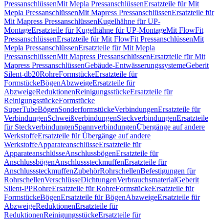
Pressanschlüssen
Mit Mepla Pressanschlüssen
Ersatzteile für Mit
Mepla Pressanschlüssen
Mit Mapress Pressanschlüssen
Ersatzteile für
Mit Mapress Pressanschlüssen
Kugelhähne für UP-
Montage
Ersatzteile für Kugelhähne für UP-Montage
Mit FlowFit
Pressanschlüssen
Ersatzteile für Mit FlowFit Pressanschlüssen
Mit
Mepla Pressanschlüssen
Ersatzteile für Mit Mepla
Pressanschlüssen
Mit Mapress Pressanschlüssen
Ersatzteile für Mit
Mapress Pressanschlüssen
Gebäude-Entwässerungssysteme
Geberit
Silent-db20
Rohre
Formstücke
Ersatzteile für
Formstücke
Bögen
Abzweige
Ersatzteile für
Abzweige
Reduktionen
Reinigungsstücke
Ersatzteile für
Reinigungsstücke
Formstücke
SuperTube
Bögen
Sonderformstücke
Verbindungen
Ersatzteile für
Verbindungen
Schweißverbindungen
Steckverbindungen
Ersatzteile
für Steckverbindungen
Spannverbindungen
Übergänge auf andere
Werkstoffe
Ersatzteile für Übergänge auf andere
Werkstoffe
Apparateanschlüsse
Ersatzteile für
Apparateanschlüsse
Anschlussbögen
Ersatzteile für
Anschlussbögen
Anschlusssteckmuffen
Ersatzteile für
Anschlusssteckmuffen
Zubehör
Rohrschellen
Befestigungen für
Rohrschellen
Verschlüsse
Dichtungen
Verbrauchsmaterial
Geberit
Silent-PP
Rohre
Ersatzteile für Rohre
Formstücke
Ersatzteile für
Formstücke
Bögen
Ersatzteile für Bögen
Abzweige
Ersatzteile für
Abzweige
Reduktionen
Ersatzteile für
Reduktionen
Reinigungsstücke
Ersatzteile für