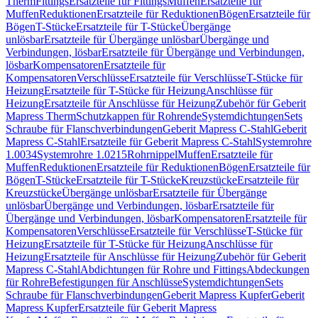
Therm
Fittings
Ersatzteile für Fittings
Muffen
Ersatzteile für
Muffen
Reduktionen
Ersatzteile für Reduktionen
Bögen
Ersatzteile für
Bögen
T-Stücke
Ersatzteile für T-Stücke
Übergänge
unlösbar
Ersatzteile für Übergänge unlösbar
Übergänge und
Verbindungen, lösbar
Ersatzteile für Übergänge und Verbindungen,
lösbar
Kompensatoren
Ersatzteile für
Kompensatoren
Verschlüsse
Ersatzteile für Verschlüsse
T-Stücke für
Heizung
Ersatzteile für T-Stücke für Heizung
Anschlüsse für
Heizung
Ersatzteile für Anschlüsse für Heizung
Zubehör für Geberit
Mapress Therm
Schutzkappen für Rohrende
Systemdichtungen
Sets
Schraube für Flanschverbindungen
Geberit Mapress C-Stahl
Geberit
Mapress C-Stahl
Ersatzteile für Geberit Mapress C-Stahl
Systemrohre
1.0034
Systemrohre 1.0215
Rohrnippel
Muffen
Ersatzteile für
Muffen
Reduktionen
Ersatzteile für Reduktionen
Bögen
Ersatzteile für
Bögen
T-Stücke
Ersatzteile für T-Stücke
Kreuzstücke
Ersatzteile für
Kreuzstücke
Übergänge unlösbar
Ersatzteile für Übergänge
unlösbar
Übergänge und Verbindungen, lösbar
Ersatzteile für
Übergänge und Verbindungen, lösbar
Kompensatoren
Ersatzteile für
Kompensatoren
Verschlüsse
Ersatzteile für Verschlüsse
T-Stücke für
Heizung
Ersatzteile für T-Stücke für Heizung
Anschlüsse für
Heizung
Ersatzteile für Anschlüsse für Heizung
Zubehör für Geberit
Mapress C-Stahl
Abdichtungen für Rohre und Fittings
Abdeckungen
für Rohre
Befestigungen für Anschlüsse
Systemdichtungen
Sets
Schraube für Flanschverbindungen
Geberit Mapress Kupfer
Geberit
Mapress Kupfer
Ersatzteile für Geberit Mapress