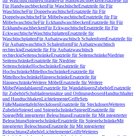
für Waschtischunterschränke
Für Handwaschbecken
Ersatzteile für
Für Handwaschbecken
Für Waschtische
Ersatzteile für Für
Waschtische
Für Doppelwaschtische
Ersatzteile für Für
Doppelwaschtische
Für Möbelwaschtische
Ersatzteile für Für
Möbelwaschtische
Für Eckhandwaschbecken
Ersatzteile für Für
Eckhandwaschbecken
Für Eckwaschtische
Ersatzteile für Für
Eckwaschtische
Waschtischplatten
Ersatzteile für
Waschtischplatten
Für Aufsatzwaschtisch Schalenform
Ersatzteile für
Für Aufsatzwaschtisch Schalenform
Für Aufsatzwaschtisch
rechteckig
Ersatzteile für Für Aufsatzwaschtisch
rechteckig
Seitenschränke
Ersatzteile für Seitenschränke
Niedrige
Seitenschränke
Ersatzteile für Niedrige
Seitenschränke
Hochschränke
Ersatzteile für
Hochschränke
Mittelhochschränke
Ersatzteile für
Mittelhochschränke
Hängeschränke
Ersatzteile für
Hängeschränke
Weitere Möbel
Ersatzteile für Weitere
Möbel
Wandablagen
Ersatzteile für Wandablagen
Zubehör
Ersatzteile
für Zubehör
Schubladeneinsätze und Ordnungsboxen
Handtuchhalter
und Handtuchhaken
Lichtelemente
Griffe
Sets
Füße
Magnettafeln
Steckdosen
Ersatzteile für Steckdosen
Weiteres
Zubehör
Spiegel und Spiegelschränke
Spiegel
Ersatzteile für
Spiegel
Mit integrierter Beleuchtung
Ersatzteile für Mit integrierter
Beleuchtung
Spiegelschränke
Ersatzteile für Spiegelschränke
Mit
integrierter Beleuchtung
Ersatzteile für Mit integrierter
Beleuchtung
Zubehör
Lichtelemente
Griffe
Weiteres