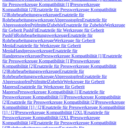
für Presswerkzeuge Kompatibilität [1]
Presswerkzeuge
Kompatibilität [2]
Ersatzteile für Presswerkzeuge Kompatibilität
[2]
Rohrbearbeitungswerkzeuge
Ersatzteile für
Rohrbearbeitungswerkzeuge
Abpressstopfen
Ersatzteile für
Abpressstopfen
Prüfmittel
Zubehör
Ersatzteile für Zubehör
Werkzeuge
für Geberit PushFit
Ersatzteile für Werkzeuge für Geberit
PushFit
Rohrbearbeitungswerkzeuge
Ersatzteile für
Rohrbearbeitungswerkzeuge
Werkzeuge für Geberit
Mepla
Ersatzteile für Werkzeuge für Geberit
Mepla
Handpresswerkzeuge
Ersatzteile für
Handpresswerkzeuge
Presswerkzeuge Kompatibilität [1]
Ersatzteile
für Presswerkzeuge Kompatibilität [1]
Presswerkzeuge
Kompatibilität [2]
Ersatzteile für Presswerkzeuge Kompatibilität
[2]
Rohrbearbeitungswerkzeuge
Ersatzteile für
Rohrbearbeitungswerkzeuge
Abpressstopfen
Ersatzteile für
Abpressstopfen
Prüfmittel
Zubehör
Werkzeuge für Geberit
Mapress
Ersatzteile für Werkzeuge für Geberit
Mapress
Presswerkzeuge Kompatibilität [1]
Ersatzteile für
Presswerkzeuge Kompatibilität [1]
Presswerkzeuge Kompatibilität
[2]
Ersatzteile für Presswerkzeuge Kompatibilität [2]
Presswerkzeuge
Kompatibilität [1] / [2]
Ersatzteile für Presswerkzeuge Kompatibilität
[1] / [2]
Presswerkzeuge Kompatibilität [2XL]
Ersatzteile für
Presswerkzeuge Kompatibilität [2XL]
Presswerkzeuge
Kompatibilität [4]
Ersatzteile für Presswerkzeuge Kompatibilität
[4]
Rohrbearbeitungswerkzeuge
Ersatzteile für