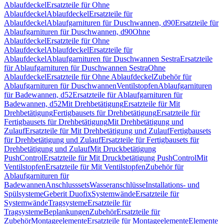
Ablaufdeckel
Ersatzteile für Ohne
Ablaufdeckel
Ablaufdeckel
Ersatzteile für
Ablaufdeckel
Ablaufgarnituren für Duschwannen, d90
Ersatzteile für
Ablaufgarnituren für Duschwannen, d90
Ohne
Ablaufdeckel
Ersatzteile für Ohne
Ablaufdeckel
Ablaufdeckel
Ersatzteile für
Ablaufdeckel
Ablaufgarnituren für Duschwannen Sestra
Ersatzteile
für Ablaufgarnituren für Duschwannen Sestra
Ohne
Ablaufdeckel
Ersatzteile für Ohne Ablaufdeckel
Zubehör für
Ablaufgarnituren für Duschwannen
Ventilstopfen
Ablaufgarnituren
für Badewannen, d52
Ersatzteile für Ablaufgarnituren für
Badewannen, d52
Mit Drehbetätigung
Ersatzteile für Mit
Drehbetätigung
Fertigbausets für Drehbetätigung
Ersatzteile für
Fertigbausets für Drehbetätigung
Mit Drehbetätigung und
Zulauf
Ersatzteile für Mit Drehbetätigung und Zulauf
Fertigbausets
für Drehbetätigung und Zulauf
Ersatzteile für Fertigbausets für
Drehbetätigung und Zulauf
Mit Druckbetätigung
PushControl
Ersatzteile für Mit Druckbetätigung PushControl
Mit
Ventilstopfen
Ersatzteile für Mit Ventilstopfen
Zubehör für
Ablaufgarnituren für
Badewannen
Anschlusssets
Wasseranschlüsse
Installations- und
Spülsysteme
Geberit Duofix
Systemwände
Ersatzteile für
Systemwände
Tragsysteme
Ersatzteile für
Tragsysteme
Beplankungen
Zubehör
Ersatzteile für
Zubehör
Montageelemente
Ersatzteile für Montageelemente
Elemente