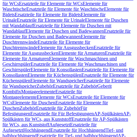
für WCs
Ersatzteile für Elemente für WCs
Elemente für
Waschtische
Ersatzteile für Elemente für Waschtische
Elemente für
Bidets
Ersatzteile für Elemente für Bidets
Elemente für
Urinale
Ersatzteile für Elemente für Urinale
Elemente für Duschen
mit Wandablauf
Ersatzteile für Elemente für Duschen mit
Wandablauf
Elemente für Duschen und Badewannen
Ersatzteile für
Elemente für Duschen und Badewannen
Elemente für
Duschtrennwände
Ersatzteile für Elemente für
Duschtrennwände
Elemente für Ausgussbecken
Ersatzteile für
Elemente für Ausgussbecken
Elemente für Armaturen
Ersatzteile für
Elemente für Armaturen
Elemente für Waschmaschinen und
Geschirrspüler
Ersatzteile für Elemente für Waschmaschinen und
Geschirrspüler
Elemente für Konsollasten
Ersatzteile für Elemente für
Konsollasten
Elemente für Küchenspülen
Ersatzteile für Elemente für
Küchenspülen
Elemente für Wandspeicher
Ersatzteile für Elemente
für Wandspeicher
Zubehör
Ersatzteile für Zubehör
Geberit
Kombifix
Montageelemente
Ersatzteile für
Montageelemente
Elemente für WCs
Ersatzteile für Elemente für
WCs
Elemente für Duschen
Ersatzteile für Elemente für
Duschen
Zubehör
Ersatzteile für Zubehör
Für
Befestigungen
Ersatzteile für Für Befestigungen
AP-Spülkästen
AP-
Spülkästen für WCs, aus Kunststoff
Ersatzteile für AP-Spülkästen
für WCs, aus Kunststoff
Aufgesetzt
Ersatzteile für
Aufgesetzt
Hochhängend
Ersatzteile für Hochhängend
Tief- und
halbhochhängend
Ersatzteile für Tief- und halbhochhängend
AP-