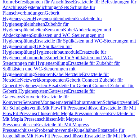
Rohre
Befestigungen für Anschlüsse
Ersatzteile für Befestigungen für
Anschlüsse
Systemdichtungen
Sets Schraube für
Flanschverbindungen
Geberit
Hygienesystem
Hygienespüleinheiten
Ersatzteile für
Hygienespüleinheiten
Zubehör für
Hygienespüleinheiten
Sensoren
Kabel
Abdeckungen und
Abdeckplatten
Spülkästen und WC-Steuerungen mit
Hygienespülung
Ersatzteile für Spülkästen und WC-Steuerungen mit
Hygienespülung
UP-Spülkästen mit
Hygienespülung
Hygieneeinbaumodule
Ersatzteile für
Hygieneeinbaumodule
Zubehör für Spülkästen und WC-
Steuerungen mit Hygienespülung
Ersatzteile für Zubehör für
Spülkästen und WC-Steuerungen mit
Hygienespülung
Sensoren
Kabel
Netzteile
Ersatzteile für
Netzteile
Netzwerkkomponenten
Geberit Connect Zubehör für
Geberit Hygienesystem
Ersatzteile für Geberit Connect Zubehör für
Geberit Hygienesystem
Gateways
Ersatzteile für
Gateways
Konverter
Ersatzteile für
Konverter
Sensoren
Montagematerial
Rohrarmaturen
Schrägsitzventile
E
für Schrägsitzventile
Mit FlowFit Pressanschlüssen
Ersatzteile für Mit
FlowFit Pressanschlüssen
Mit Mepla Pressanschlüssen
Ersatzteile für
Mit Mepla Pressanschlüssen
Mit Mapress
Pressanschlüssen
Ersatzteile für Mit Mapress
Pressanschlüssen
Probenahmeventile
Kugelhähne
Ersatzteile für
Kugelhähne
Mit FlowFit Pressanschlüssen
Ersatzteile für Mit FlowFit