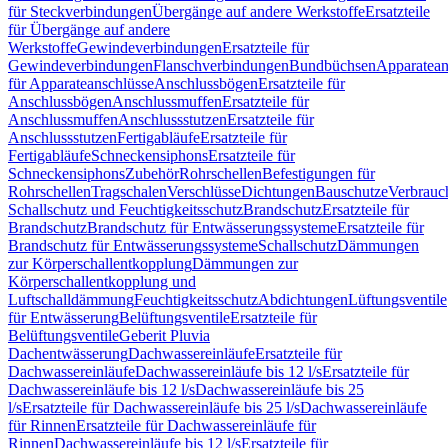
für Steckverbindungen
Übergänge auf andere Werkstoffe
Ersatzteile
für Übergänge auf andere
Werkstoffe
Gewindeverbindungen
Ersatzteile für
Gewindeverbindungen
Flanschverbindungen
Bundbüchsen
Apparatean
für Apparateanschlüsse
Anschlussbögen
Ersatzteile für
Anschlussbögen
Anschlussmuffen
Ersatzteile für
Anschlussmuffen
Anschlussstutzen
Ersatzteile für
Anschlussstutzen
Fertigabläufe
Ersatzteile für
Fertigabläufe
Schneckensiphons
Ersatzteile für
Schneckensiphons
Zubehör
Rohrschellen
Befestigungen für
Rohrschellen
Tragschalen
Verschlüsse
Dichtungen
Bauschutze
Verbrauc
Schallschutz und Feuchtigkeitsschutz
Brandschutz
Ersatzteile für
Brandschutz
Brandschutz für Entwässerungssysteme
Ersatzteile für
Brandschutz für Entwässerungssysteme
Schallschutz
Dämmungen
zur Körperschallentkopplung
Dämmungen zur
Körperschallentkopplung und
Luftschalldämmung
Feuchtigkeitsschutz
Abdichtungen
Lüftungsventile
für Entwässerung
Belüftungsventile
Ersatzteile für
Belüftungsventile
Geberit Pluvia
Dachentwässerung
Dachwassereinläufe
Ersatzteile für
Dachwassereinläufe
Dachwassereinläufe bis 12 l/s
Ersatzteile für
Dachwassereinläufe bis 12 l/s
Dachwassereinläufe bis 25
l/s
Ersatzteile für Dachwassereinläufe bis 25 l/s
Dachwassereinläufe
für Rinnen
Ersatzteile für Dachwassereinläufe für
Rinnen
Dachwassereinläufe bis 12 l/s
Ersatzteile für