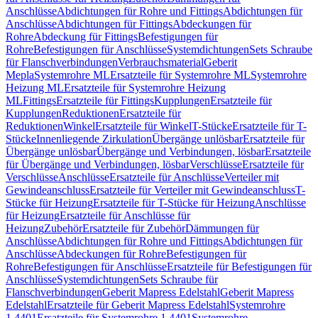
Anschlüsse
Abdichtungen für Rohre und Fittings
Abdichtungen für
Anschlüsse
Abdichtungen für Fittings
Abdeckungen für
Rohre
Abdeckung für Fittings
Befestigungen für
Rohre
Befestigungen für Anschlüsse
Systemdichtungen
Sets Schraube
für Flanschverbindungen
Verbrauchsmaterial
Geberit
Mepla
Systemrohre ML
Ersatzteile für Systemrohre ML
Systemrohre
Heizung ML
Ersatzteile für Systemrohre Heizung
ML
Fittings
Ersatzteile für Fittings
Kupplungen
Ersatzteile für
Kupplungen
Reduktionen
Ersatzteile für
Reduktionen
Winkel
Ersatzteile für Winkel
T-Stücke
Ersatzteile für T-
Stücke
Innenliegende Zirkulation
Übergänge unlösbar
Ersatzteile für
Übergänge unlösbar
Übergänge und Verbindungen, lösbar
Ersatzteile
für Übergänge und Verbindungen, lösbar
Verschlüsse
Ersatzteile für
Verschlüsse
Anschlüsse
Ersatzteile für Anschlüsse
Verteiler mit
Gewindeanschluss
Ersatzteile für Verteiler mit Gewindeanschluss
T-
Stücke für Heizung
Ersatzteile für T-Stücke für Heizung
Anschlüsse
für Heizung
Ersatzteile für Anschlüsse für
Heizung
Zubehör
Ersatzteile für Zubehör
Dämmungen für
Anschlüsse
Abdichtungen für Rohre und Fittings
Abdichtungen für
Anschlüsse
Abdeckungen für Rohre
Befestigungen für
Rohre
Befestigungen für Anschlüsse
Ersatzteile für Befestigungen für
Anschlüsse
Systemdichtungen
Sets Schraube für
Flanschverbindungen
Geberit Mapress Edelstahl
Geberit Mapress
Edelstahl
Ersatzteile für Geberit Mapress Edelstahl
Systemrohre
1.4401
Ersatzteile für Systemrohre 1.4401
Systemrohre