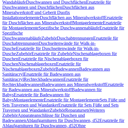
Wandabläufe
Duschwannen und Duschflächen
Ersatzteile für
Duschwannen und Duschflächen
Duschflächen aus
Mineralwerkstoff und Geberit Duofix
Installationselemente
Duschflächen aus Mineralwerkstoff
Ersatzteile
für Duschflächen aus Mineralwerkstoff
Montagelemente
Ersatzteile
für Montagelemente
Spezifische Duschwannenabläufe
Ersatzteile für
Spezifische
Duschwannenabläufe
Zubehör
Duschabtrennungen
Ersatzteile für
Duschabtrennungen
Duschseitenwände für Walk-in-
Dusche
Ersatzteile für Duschseitenwände für Walk-in-
Dusche
Zubehör
Ersatzteile für Zubehör
Nischenablageboxen für
Duschen
Ersatzteile für Nischenablageboxen für
Duschen
Nischenablageboxen
Ersatzteile für
Nischenablageboxen
Zubehör
Badewannen
Badewannen aus
Sanitäracryl
Ersatzteile für Badewannen aus
Sanitäracryl
Rechteckbadewannen
Ersatzteile für
Rechteckbadewannen
Badewannen aus Mineralwerkstoff
Ersatzteile
für Badewannen aus Mineralwerkstoff
Badewannen für
Babys
Ersatzteile für Badewannen für
Babys
Montagelemente
Ersatzteile für Montagelemente
Sets Füße und
Sets Traversen und Wandanker
Ersatzteile für Sets Füße und Sets
Traversen und Wandanker
Zubehör
Reparatursets
Weiteres
Zubehör
Apparateanschlüsse für Duschen und
Badewannen
Ablaufgarnituren für Duschwannen, d52
Ersatzteile für
Ablaufgarnituren für Duschwannen, d52
Ohne