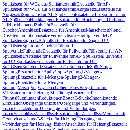
Spülkästen für WCs, aus Sanitärkeramik
Ersatzteile für AP-
Spülkästen für WCs, aus Sanitärkeramik
Aufgesetzt
Ersatzteile für
Aufgesetzt
Spülrohre für AP-Spülkästen
Ersatzteile für Spülrohre für
AP-Spülkästen
Hochhängend
Ersatzteile für Hochhängend
Tief- und
halbhochhängend
Zubehör
Ersatzteile für
Zubehör
Anschlüsse
Ersatzteile für Anschlüsse
Manschetten
Nippel,
Rosetten und Staueinsätze
Verbrauchsmaterial
Spülventile
UP-
Spülkästen
Sigma UP-Spülkästen
Ersatzteile für Sigma UP-
Spülkästen
Spülrohre
Zubehör
Füll- und
Spülventile
Füllventile
Ersatzteile für Füllventile
Füllventile für AP-
Spülkästen
Ersatzteile für Füllventile für AP-Spülkästen
Füllventile
für UP-Spülkästen
Ersatzteile für Füllventile für UP-
Spülkästen
Spülventile
Ersatzteile für Spülventile
Spül-Stopp-
Spülung
Ersatzteile für Spül-Stopp-Spülung
1-Mengen-
Spülung
Ersatzteile für 1-Mengen-Spülung
2-Mengen-
Spülung
Ersatzteile für 2-Mengen-
Spülung
Versorgungssysteme
Geberit FlowFit
Systemrohre
ML
Systemrohre Heizung ML
Fittings
Ersatzteile für
Fittings
Kupplungen
Reduktionen
Bögen
T-Stücke
Innenliegende
Zirkulation
Übergänge unlösbar
Übergänge und Verbindungen,
lösbar
Ersatzteile für Übergänge und Verbindungen,
lösbar
Verschlüsse
Anschlüsse
Ersatzteile für Anschlüsse
Verteiler mit
Gewindeanschluss
T-Stücke für Heizung
Übergänge und
Verbindungen für Heizung, lösbar
Anschlüsse für Heizung
Ersatzteile
für Anschlüsse für Heizung
Zubehör
Dämmungen für