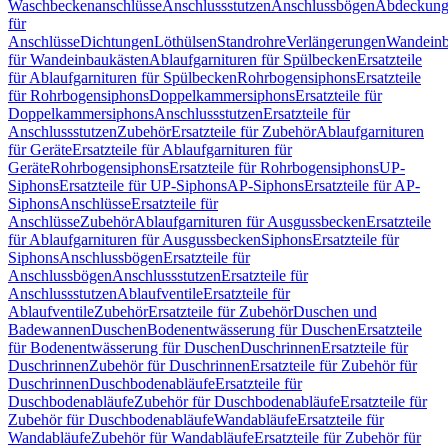
Waschbeckenanschlüsse
Anschlussstutzen
Anschlussbögen
Abdeckung
für
Anschlüsse
Dichtungen
Löthülsen
Standrohre
Verlängerungen
Wandeinb
für Wandeinbaukästen
Ablaufgarnituren für Spülbecken
Ersatzteile
für Ablaufgarnituren für Spülbecken
Rohrbogensiphons
Ersatzteile
für Rohrbogensiphons
Doppelkammersiphons
Ersatzteile für
Doppelkammersiphons
Anschlussstutzen
Ersatzteile für
Anschlussstutzen
Zubehör
Ersatzteile für Zubehör
Ablaufgarnituren
für Geräte
Ersatzteile für Ablaufgarnituren für
Geräte
Rohrbogensiphons
Ersatzteile für Rohrbogensiphons
UP-
Siphons
Ersatzteile für UP-Siphons
AP-Siphons
Ersatzteile für AP-
Siphons
Anschlüsse
Ersatzteile für
Anschlüsse
Zubehör
Ablaufgarnituren für Ausgussbecken
Ersatzteile
für Ablaufgarnituren für Ausgussbecken
Siphons
Ersatzteile für
Siphons
Anschlussbögen
Ersatzteile für
Anschlussbögen
Anschlussstutzen
Ersatzteile für
Anschlussstutzen
Ablaufventile
Ersatzteile für
Ablaufventile
Zubehör
Ersatzteile für Zubehör
Duschen und
Badewannen
Duschen
Bodenentwässerung für Duschen
Ersatzteile
für Bodenentwässerung für Duschen
Duschrinnen
Ersatzteile für
Duschrinnen
Zubehör für Duschrinnen
Ersatzteile für Zubehör für
Duschrinnen
Duschbodenabläufe
Ersatzteile für
Duschbodenabläufe
Zubehör für Duschbodenabläufe
Ersatzteile für
Zubehör für Duschbodenabläufe
Wandabläufe
Ersatzteile für
Wandabläufe
Zubehör für Wandabläufe
Ersatzteile für Zubehör für