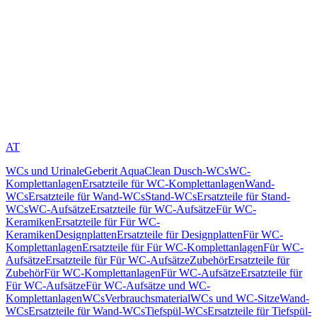
AT
WCs und Urinale
Geberit AquaClean Dusch-WCs
WC-
Komplettanlagen
Ersatzteile für WC-Komplettanlagen
Wand-
WCs
Ersatzteile für Wand-WCs
Stand-WCs
Ersatzteile für Stand-
WCs
WC-Aufsätze
Ersatzteile für WC-Aufsätze
Für WC-
Keramiken
Ersatzteile für Für WC-
Keramiken
Designplatten
Ersatzteile für Designplatten
Für WC-
Komplettanlagen
Ersatzteile für Für WC-Komplettanlagen
Für WC-
Aufsätze
Ersatzteile für Für WC-Aufsätze
Zubehör
Ersatzteile für
Zubehör
Für WC-Komplettanlagen
Für WC-Aufsätze
Ersatzteile für
Für WC-Aufsätze
Für WC-Aufsätze und WC-
Komplettanlagen
WCs
Verbrauchsmaterial
WCs und WC-Sitze
Wand-
WCs
Ersatzteile für Wand-WCs
Tiefspül-WCs
Ersatzteile für Tiefspül-