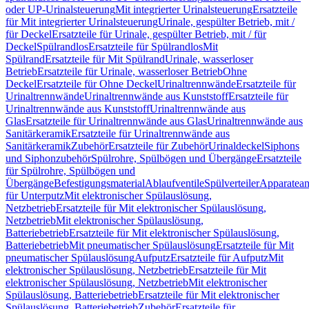
oder UP-Urinalsteuerung
Mit integrierter Urinalsteuerung
Ersatzteile
für Mit integrierter Urinalsteuerung
Urinale, gespülter Betrieb, mit /
für Deckel
Ersatzteile für Urinale, gespülter Betrieb, mit / für
Deckel
Spülrandlos
Ersatzteile für Spülrandlos
Mit
Spülrand
Ersatzteile für Mit Spülrand
Urinale, wasserloser
Betrieb
Ersatzteile für Urinale, wasserloser Betrieb
Ohne
Deckel
Ersatzteile für Ohne Deckel
Urinaltrennwände
Ersatzteile für
Urinaltrennwände
Urinaltrennwände aus Kunststoff
Ersatzteile für
Urinaltrennwände aus Kunststoff
Urinaltrennwände aus
Glas
Ersatzteile für Urinaltrennwände aus Glas
Urinaltrennwände aus
Sanitärkeramik
Ersatzteile für Urinaltrennwände aus
Sanitärkeramik
Zubehör
Ersatzteile für Zubehör
Urinaldeckel
Siphons
und Siphonzubehör
Spülrohre, Spülbögen und Übergänge
Ersatzteile
für Spülrohre, Spülbögen und
Übergänge
Befestigungsmaterial
Ablaufventile
Spülverteiler
Apparatean
für Unterputz
Mit elektronischer Spülauslösung,
Netzbetrieb
Ersatzteile für Mit elektronischer Spülauslösung,
Netzbetrieb
Mit elektronischer Spülauslösung,
Batteriebetrieb
Ersatzteile für Mit elektronischer Spülauslösung,
Batteriebetrieb
Mit pneumatischer Spülauslösung
Ersatzteile für Mit
pneumatischer Spülauslösung
Aufputz
Ersatzteile für Aufputz
Mit
elektronischer Spülauslösung, Netzbetrieb
Ersatzteile für Mit
elektronischer Spülauslösung, Netzbetrieb
Mit elektronischer
Spülauslösung, Batteriebetrieb
Ersatzteile für Mit elektronischer
Spülauslösung, Batteriebetrieb
Zubehör
Ersatzteile für