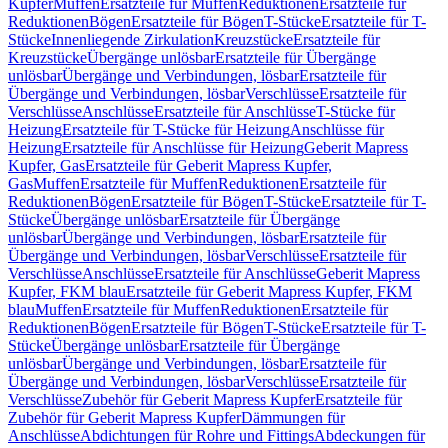
Kupfer
Muffen
Ersatzteile für Muffen
Reduktionen
Ersatzteile für
Reduktionen
Bögen
Ersatzteile für Bögen
T-Stücke
Ersatzteile für T-
Stücke
Innenliegende Zirkulation
Kreuzstücke
Ersatzteile für
Kreuzstücke
Übergänge unlösbar
Ersatzteile für Übergänge
unlösbar
Übergänge und Verbindungen, lösbar
Ersatzteile für
Übergänge und Verbindungen, lösbar
Verschlüsse
Ersatzteile für
Verschlüsse
Anschlüsse
Ersatzteile für Anschlüsse
T-Stücke für
Heizung
Ersatzteile für T-Stücke für Heizung
Anschlüsse für
Heizung
Ersatzteile für Anschlüsse für Heizung
Geberit Mapress
Kupfer, Gas
Ersatzteile für Geberit Mapress Kupfer,
Gas
Muffen
Ersatzteile für Muffen
Reduktionen
Ersatzteile für
Reduktionen
Bögen
Ersatzteile für Bögen
T-Stücke
Ersatzteile für T-
Stücke
Übergänge unlösbar
Ersatzteile für Übergänge
unlösbar
Übergänge und Verbindungen, lösbar
Ersatzteile für
Übergänge und Verbindungen, lösbar
Verschlüsse
Ersatzteile für
Verschlüsse
Anschlüsse
Ersatzteile für Anschlüsse
Geberit Mapress
Kupfer, FKM blau
Ersatzteile für Geberit Mapress Kupfer, FKM
blau
Muffen
Ersatzteile für Muffen
Reduktionen
Ersatzteile für
Reduktionen
Bögen
Ersatzteile für Bögen
T-Stücke
Ersatzteile für T-
Stücke
Übergänge unlösbar
Ersatzteile für Übergänge
unlösbar
Übergänge und Verbindungen, lösbar
Ersatzteile für
Übergänge und Verbindungen, lösbar
Verschlüsse
Ersatzteile für
Verschlüsse
Zubehör für Geberit Mapress Kupfer
Ersatzteile für
Zubehör für Geberit Mapress Kupfer
Dämmungen für
Anschlüsse
Abdichtungen für Rohre und Fittings
Abdeckungen für