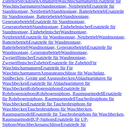
Zubehör
Steckdosen
Armaturen
Waschtischarmaturen
Ersatzteile für
Waschtischarmaturen
Standmontage, Netzbetrieb
Ersatzteile für
Standmontage, Netzbetrieb
Standmontage, Batteriebetrieb
Ersatzteile
für Standmontage, Batteriebetrieb
Standmontage,
Generatorbetrieb
Ersatzteile für Standmontage,
Generatorbetrieb
Standmontage, Einhebelmischer
Ersatzteile für
Standmontage, Einhebelmischer
Wandmontage,
Netzbetrieb
Ersatzteile für Wandmontage, Netzbetrieb
Wandmontage,
Batteriebetrieb
Ersatzteile für Wandmontage,
Batteriebetrieb
Wandmontage, Generatorbetrieb
Ersatzteile für
Wandmontage, Generatorbetrieb
Wandmontage,
Zweigriffmischer
Ersatzteile für Wandmontage,
Zweigriffmischer
Zubehör
Ersatzteile für Zubehör
Für
Waschtischarmaturen
Ersatzteile für Für
Waschtischarmaturen
Apparateanschlüsse für Waschplatz,
Spülbecken, Geräte und Ausgussbecken
Ablaufgarnituren für
Waschbecken
Ersatzteile für Ablaufgarnituren für
Waschbecken
Rohrbogensiphons
Ersatzteile für
Rohrbogensiphons
Rohrbogensiphons, Raumsparmodell
Ersatzteile
für Rohrbogensiphons, Raumsparmodell
Tauchrohrsiphons für
Waschbecken
Ersatzteile für Tauchrohrsiphons für
Waschbecken
Tauchrohrsiphons für Waschbecken,
Raumsparmodell
Ersatzteile für Tauchrohrsiphons für Waschbecken,
Raumsparmodell
UP-Siphons
Ersatzteile für UP-
Siphons
Waschbeckenanschlüsse
Ersatzteile für