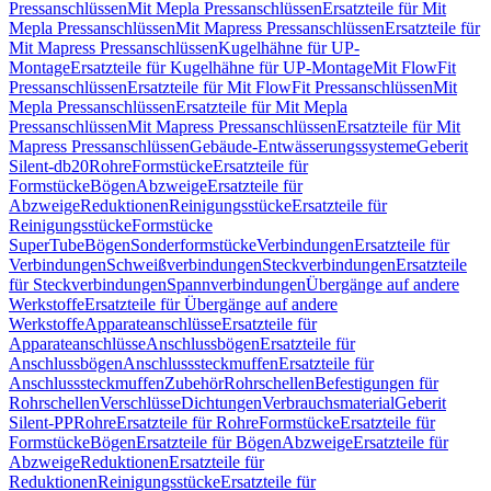
Pressanschlüssen
Mit Mepla Pressanschlüssen
Ersatzteile für Mit
Mepla Pressanschlüssen
Mit Mapress Pressanschlüssen
Ersatzteile für
Mit Mapress Pressanschlüssen
Kugelhähne für UP-
Montage
Ersatzteile für Kugelhähne für UP-Montage
Mit FlowFit
Pressanschlüssen
Ersatzteile für Mit FlowFit Pressanschlüssen
Mit
Mepla Pressanschlüssen
Ersatzteile für Mit Mepla
Pressanschlüssen
Mit Mapress Pressanschlüssen
Ersatzteile für Mit
Mapress Pressanschlüssen
Gebäude-Entwässerungssysteme
Geberit
Silent-db20
Rohre
Formstücke
Ersatzteile für
Formstücke
Bögen
Abzweige
Ersatzteile für
Abzweige
Reduktionen
Reinigungsstücke
Ersatzteile für
Reinigungsstücke
Formstücke
SuperTube
Bögen
Sonderformstücke
Verbindungen
Ersatzteile für
Verbindungen
Schweißverbindungen
Steckverbindungen
Ersatzteile
für Steckverbindungen
Spannverbindungen
Übergänge auf andere
Werkstoffe
Ersatzteile für Übergänge auf andere
Werkstoffe
Apparateanschlüsse
Ersatzteile für
Apparateanschlüsse
Anschlussbögen
Ersatzteile für
Anschlussbögen
Anschlusssteckmuffen
Ersatzteile für
Anschlusssteckmuffen
Zubehör
Rohrschellen
Befestigungen für
Rohrschellen
Verschlüsse
Dichtungen
Verbrauchsmaterial
Geberit
Silent-PP
Rohre
Ersatzteile für Rohre
Formstücke
Ersatzteile für
Formstücke
Bögen
Ersatzteile für Bögen
Abzweige
Ersatzteile für
Abzweige
Reduktionen
Ersatzteile für
Reduktionen
Reinigungsstücke
Ersatzteile für