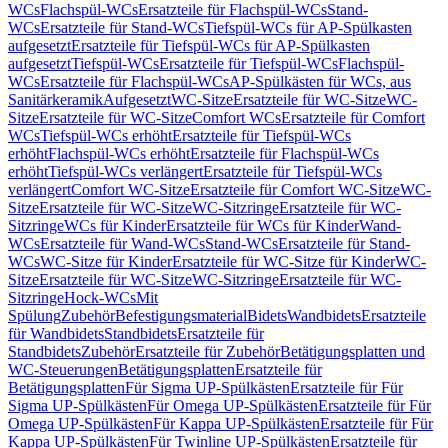
WCs
Flachspül-WCs
Ersatzteile für Flachspül-WCs
Stand-
WCs
Ersatzteile für Stand-WCs
Tiefspül-WCs für AP-Spülkasten
aufgesetzt
Ersatzteile für Tiefspül-WCs für AP-Spülkasten
aufgesetzt
Tiefspül-WCs
Ersatzteile für Tiefspül-WCs
Flachspül-
WCs
Ersatzteile für Flachspül-WCs
AP-Spülkästen für WCs, aus
Sanitärkeramik
Aufgesetzt
WC-Sitze
Ersatzteile für WC-Sitze
WC-
Sitze
Ersatzteile für WC-Sitze
Comfort WCs
Ersatzteile für Comfort
WCs
Tiefspül-WCs erhöht
Ersatzteile für Tiefspül-WCs
erhöht
Flachspül-WCs erhöht
Ersatzteile für Flachspül-WCs
erhöht
Tiefspül-WCs verlängert
Ersatzteile für Tiefspül-WCs
verlängert
Comfort WC-Sitze
Ersatzteile für Comfort WC-Sitze
WC-
Sitze
Ersatzteile für WC-Sitze
WC-Sitzringe
Ersatzteile für WC-
Sitzringe
WCs für Kinder
Ersatzteile für WCs für Kinder
Wand-
WCs
Ersatzteile für Wand-WCs
Stand-WCs
Ersatzteile für Stand-
WCs
WC-Sitze für Kinder
Ersatzteile für WC-Sitze für Kinder
WC-
Sitze
Ersatzteile für WC-Sitze
WC-Sitzringe
Ersatzteile für WC-
Sitzringe
Hock-WCs
Mit
Spülung
Zubehör
Befestigungsmaterial
Bidets
Wandbidets
Ersatzteile
für Wandbidets
Standbidets
Ersatzteile für
Standbidets
Zubehör
Ersatzteile für Zubehör
Betätigungsplatten und
WC-Steuerungen
Betätigungsplatten
Ersatzteile für
Betätigungsplatten
Für Sigma UP-Spülkästen
Ersatzteile für Für
Sigma UP-Spülkästen
Für Omega UP-Spülkästen
Ersatzteile für Für
Omega UP-Spülkästen
Für Kappa UP-Spülkästen
Ersatzteile für Für
Kappa UP-Spülkästen
Für Twinline UP-Spülkästen
Ersatzteile für