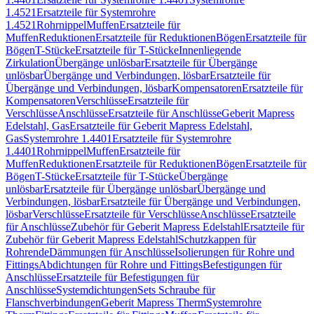
1.4521
Ersatzteile für Systemrohre
1.4521
Rohrnippel
Muffen
Ersatzteile für
Muffen
Reduktionen
Ersatzteile für Reduktionen
Bögen
Ersatzteile für
Bögen
T-Stücke
Ersatzteile für T-Stücke
Innenliegende
Zirkulation
Übergänge unlösbar
Ersatzteile für Übergänge
unlösbar
Übergänge und Verbindungen, lösbar
Ersatzteile für
Übergänge und Verbindungen, lösbar
Kompensatoren
Ersatzteile für
Kompensatoren
Verschlüsse
Ersatzteile für
Verschlüsse
Anschlüsse
Ersatzteile für Anschlüsse
Geberit Mapress
Edelstahl, Gas
Ersatzteile für Geberit Mapress Edelstahl,
Gas
Systemrohre 1.4401
Ersatzteile für Systemrohre
1.4401
Rohrnippel
Muffen
Ersatzteile für
Muffen
Reduktionen
Ersatzteile für Reduktionen
Bögen
Ersatzteile für
Bögen
T-Stücke
Ersatzteile für T-Stücke
Übergänge
unlösbar
Ersatzteile für Übergänge unlösbar
Übergänge und
Verbindungen, lösbar
Ersatzteile für Übergänge und Verbindungen,
lösbar
Verschlüsse
Ersatzteile für Verschlüsse
Anschlüsse
Ersatzteile
für Anschlüsse
Zubehör für Geberit Mapress Edelstahl
Ersatzteile für
Zubehör für Geberit Mapress Edelstahl
Schutzkappen für
Rohrende
Dämmungen für Anschlüsse
Isolierungen für Rohre und
Fittings
Abdichtungen für Rohre und Fittings
Befestigungen für
Anschlüsse
Ersatzteile für Befestigungen für
Anschlüsse
Systemdichtungen
Sets Schraube für
Flanschverbindungen
Geberit Mapress Therm
Systemrohre