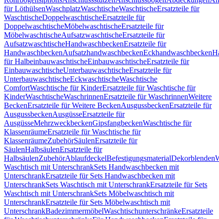
für Löthülsen
Waschplatz
Waschtische
Waschtische
Ersatzteile für
Waschtische
Doppelwaschtische
Ersatzteile für
Doppelwaschtische
Möbelwaschtische
Ersatzteile für
Möbelwaschtische
Aufsatzwaschtische
Ersatzteile für
Aufsatzwaschtische
Handwaschbecken
Ersatzteile für
Handwaschbecken
Aufsatzhandwaschbecken
Eckhandwaschbecken
H
für Halbeinbauwaschtische
Einbauwaschtische
Ersatzteile für
Einbauwaschtische
Unterbauwaschtische
Ersatzteile für
Unterbauwaschtische
Eckwaschtische
Waschtische
Comfort
Waschtische für Kinder
Ersatzteile für Waschtische für
Kinder
Waschtische
Waschrinnen
Ersatzteile für Waschrinnen
Weitere
Becken
Ersatzteile für Weitere Becken
Ausgussbecken
Ersatzteile für
Ausgussbecken
Ausgüsse
Ersatzteile für
Ausgüsse
Mehrzweckbecken
Gipsfangbecken
Waschtische für
Klassenräume
Ersatzteile für Waschtische für
Klassenräume
Zubehör
Säulen
Ersatzteile für
Säulen
Halbsäulen
Ersatzteile für
Halbsäulen
Zubehör
Ablaufdeckel
Befestigungsmaterial
Dekorblenden
W
Waschtisch mit Unterschrank
Sets Handwaschbecken mit
Unterschrank
Ersatzteile für Sets Handwaschbecken mit
Unterschrank
Sets Waschtisch mit Unterschrank
Ersatzteile für Sets
Waschtisch mit Unterschrank
Sets Möbelwaschtisch mit
Unterschrank
Ersatzteile für Sets Möbelwaschtisch mit
Unterschrank
Badezimmermöbel
Waschtischunterschränke
Ersatzteile