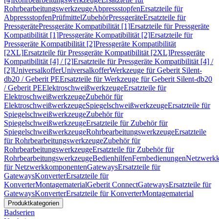
Rohrbearbeitungswerkzeuge
Abpressstopfen
Ersatzteile für
Abpressstopfen
Prüfmittel
Zubehör
Pressgeräte
Ersatzteile für
Pressgeräte
Pressgeräte Kompatibilität [1]
Ersatzteile für Pressgeräte
Kompatibilität [1]
Pressgeräte Kompatibilität [2]
Ersatzteile für
Pressgeräte Kompatibilität [2]
Pressgeräte Kompatibilität
[2XL]
Ersatzteile für Pressgeräte Kompatibilität [2XL]
Pressgeräte
Kompatibilität [4] / [2]
Ersatzteile für Pressgeräte Kompatibilität [4] /
[2]
Universalkoffer
Universalkoffer
Werkzeuge für Geberit Silent-
db20 / Geberit PE
Ersatzteile für Werkzeuge für Geberit Silent-db20
/ Geberit PE
Elektroschweißwerkzeuge
Ersatzteile für
Elektroschweißwerkzeuge
Zubehör für
Elektroschweißwerkzeuge
Spiegelschweißwerkzeuge
Ersatzteile für
Spiegelschweißwerkzeuge
Zubehör für
Spiegelschweißwerkzeuge
Ersatzteile für Zubehör für
Spiegelschweißwerkzeuge
Rohrbearbeitungswerkzeuge
Ersatzteile
für Rohrbearbeitungswerkzeuge
Zubehör für
Rohrbearbeitungswerkzeuge
Ersatzteile für Zubehör für
Rohrbearbeitungswerkzeuge
Bedienhilfen
Fernbedienungen
Netzwerk
für Netzwerkkomponenten
Gateways
Ersatzteile für
Gateways
Konverter
Ersatzteile für
Konverter
Montagematerial
Geberit Connect
Gateways
Ersatzteile für
Gateways
Konverter
Ersatzteile für Konverter
Montagematerial
Produktkategorien
Badserien