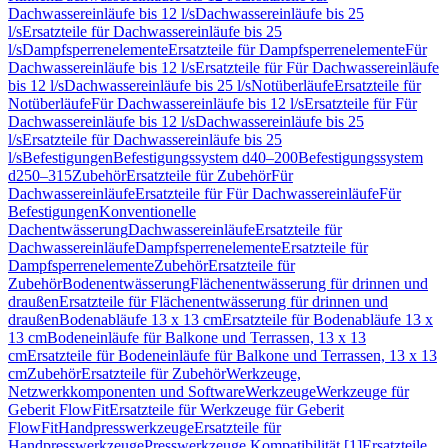
Dachwassereinläufe bis 12 l/s
Dachwassereinläufe bis 25
l/s
Ersatzteile für Dachwassereinläufe bis 25
l/s
Dampfsperrenelemente
Ersatzteile für Dampfsperrenelemente
Für
Dachwassereinläufe bis 12 l/s
Ersatzteile für Für Dachwassereinläufe
bis 12 l/s
Dachwassereinläufe bis 25 l/s
Notüberläufe
Ersatzteile für
Notüberläufe
Für Dachwassereinläufe bis 12 l/s
Ersatzteile für Für
Dachwassereinläufe bis 12 l/s
Dachwassereinläufe bis 25
l/s
Ersatzteile für Dachwassereinläufe bis 25
l/s
Befestigungen
Befestigungssystem d40–200
Befestigungssystem
d250–315
Zubehör
Ersatzteile für Zubehör
Für
Dachwassereinläufe
Ersatzteile für Für Dachwassereinläufe
Für
Befestigungen
Konventionelle
Dachentwässerung
Dachwassereinläufe
Ersatzteile für
Dachwassereinläufe
Dampfsperrenelemente
Ersatzteile für
Dampfsperrenelemente
Zubehör
Ersatzteile für
Zubehör
Bodenentwässerung
Flächenentwässerung für drinnen und
draußen
Ersatzteile für Flächenentwässerung für drinnen und
draußen
Bodenabläufe 13 x 13 cm
Ersatzteile für Bodenabläufe 13 x
13 cm
Bodeneinläufe für Balkone und Terrassen, 13 x 13
cm
Ersatzteile für Bodeneinläufe für Balkone und Terrassen, 13 x 13
cm
Zubehör
Ersatzteile für Zubehör
Werkzeuge,
Netzwerkkomponenten und Software
Werkzeuge
Werkzeuge für
Geberit FlowFit
Ersatzteile für Werkzeuge für Geberit
FlowFit
Handpresswerkzeuge
Ersatzteile für
Handpresswerkzeuge
Presswerkzeuge Kompatibilität [1]
Ersatzteile