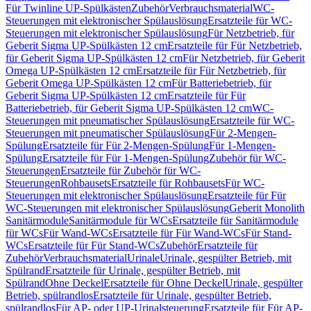
Für Twinline UP-Spülkästen
Zubehör
Verbrauchsmaterial
WC-
Steuerungen mit elektronischer Spülauslösung
Ersatzteile für WC-
Steuerungen mit elektronischer Spülauslösung
Für Netzbetrieb, für
Geberit Sigma UP-Spülkästen 12 cm
Ersatzteile für Für Netzbetrieb,
für Geberit Sigma UP-Spülkästen 12 cm
Für Netzbetrieb, für Geberit
Omega UP-Spülkästen 12 cm
Ersatzteile für Für Netzbetrieb, für
Geberit Omega UP-Spülkästen 12 cm
Für Batteriebetrieb, für
Geberit Sigma UP-Spülkästen 12 cm
Ersatzteile für Für
Batteriebetrieb, für Geberit Sigma UP-Spülkästen 12 cm
WC-
Steuerungen mit pneumatischer Spülauslösung
Ersatzteile für WC-
Steuerungen mit pneumatischer Spülauslösung
Für 2-Mengen-
Spülung
Ersatzteile für Für 2-Mengen-Spülung
Für 1-Mengen-
Spülung
Ersatzteile für Für 1-Mengen-Spülung
Zubehör für WC-
Steuerungen
Ersatzteile für Zubehör für WC-
Steuerungen
Rohbausets
Ersatzteile für Rohbausets
Für WC-
Steuerungen mit elektronischer Spülauslösung
Ersatzteile für Für
WC-Steuerungen mit elektronischer Spülauslösung
Geberit Monolith
Sanitärmodule
Sanitärmodule für WCs
Ersatzteile für Sanitärmodule
für WCs
Für Wand-WCs
Ersatzteile für Für Wand-WCs
Für Stand-
WCs
Ersatzteile für Für Stand-WCs
Zubehör
Ersatzteile für
Zubehör
Verbrauchsmaterial
Urinale
Urinale, gespülter Betrieb, mit
Spülrand
Ersatzteile für Urinale, gespülter Betrieb, mit
Spülrand
Ohne Deckel
Ersatzteile für Ohne Deckel
Urinale, gespülter
Betrieb, spülrandlos
Ersatzteile für Urinale, gespülter Betrieb,
spülrandlos
Für AP- oder UP-Urinalsteuerung
Ersatzteile für Für AP-