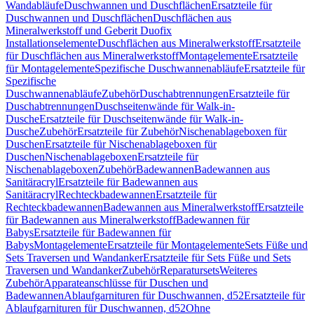
Wandabläufe
Duschwannen und Duschflächen
Ersatzteile für
Duschwannen und Duschflächen
Duschflächen aus
Mineralwerkstoff und Geberit Duofix
Installationselemente
Duschflächen aus Mineralwerkstoff
Ersatzteile
für Duschflächen aus Mineralwerkstoff
Montagelemente
Ersatzteile
für Montagelemente
Spezifische Duschwannenabläufe
Ersatzteile für
Spezifische
Duschwannenabläufe
Zubehör
Duschabtrennungen
Ersatzteile für
Duschabtrennungen
Duschseitenwände für Walk-in-
Dusche
Ersatzteile für Duschseitenwände für Walk-in-
Dusche
Zubehör
Ersatzteile für Zubehör
Nischenablageboxen für
Duschen
Ersatzteile für Nischenablageboxen für
Duschen
Nischenablageboxen
Ersatzteile für
Nischenablageboxen
Zubehör
Badewannen
Badewannen aus
Sanitäracryl
Ersatzteile für Badewannen aus
Sanitäracryl
Rechteckbadewannen
Ersatzteile für
Rechteckbadewannen
Badewannen aus Mineralwerkstoff
Ersatzteile
für Badewannen aus Mineralwerkstoff
Badewannen für
Babys
Ersatzteile für Badewannen für
Babys
Montagelemente
Ersatzteile für Montagelemente
Sets Füße und
Sets Traversen und Wandanker
Ersatzteile für Sets Füße und Sets
Traversen und Wandanker
Zubehör
Reparatursets
Weiteres
Zubehör
Apparateanschlüsse für Duschen und
Badewannen
Ablaufgarnituren für Duschwannen, d52
Ersatzteile für
Ablaufgarnituren für Duschwannen, d52
Ohne