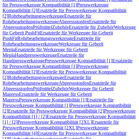
für Presswerkzeuge Kompatibilität [1]
Presswerkzeuge
Kompatibilität [2]
Ersatzteile für Presswerkzeuge Kompatibilität
[2]
Rohrbearbeitungswerkzeuge
Ersatzteile für
Rohrbearbeitungswerkzeuge
Abpressstopfen
Ersatzteile für
Abpressstopfen
Prüfmittel
Zubehör
Ersatzteile für Zubehör
Werkzeuge
für Geberit PushFit
Ersatzteile für Werkzeuge für Geberit
PushFit
Rohrbearbeitungswerkzeuge
Ersatzteile für
Rohrbearbeitungswerkzeuge
Werkzeuge für Geberit
Mepla
Ersatzteile für Werkzeuge für Geberit
Mepla
Handpresswerkzeuge
Ersatzteile für
Handpresswerkzeuge
Presswerkzeuge Kompatibilität [1]
Ersatzteile
für Presswerkzeuge Kompatibilität [1]
Presswerkzeuge
Kompatibilität [2]
Ersatzteile für Presswerkzeuge Kompatibilität
[2]
Rohrbearbeitungswerkzeuge
Ersatzteile für
Rohrbearbeitungswerkzeuge
Abpressstopfen
Ersatzteile für
Abpressstopfen
Prüfmittel
Zubehör
Werkzeuge für Geberit
Mapress
Ersatzteile für Werkzeuge für Geberit
Mapress
Presswerkzeuge Kompatibilität [1]
Ersatzteile für
Presswerkzeuge Kompatibilität [1]
Presswerkzeuge Kompatibilität
[2]
Ersatzteile für Presswerkzeuge Kompatibilität [2]
Presswerkzeuge
Kompatibilität [1] / [2]
Ersatzteile für Presswerkzeuge Kompatibilität
[1] / [2]
Presswerkzeuge Kompatibilität [2XL]
Ersatzteile für
Presswerkzeuge Kompatibilität [2XL]
Presswerkzeuge
Kompatibilität [4]
Ersatzteile für Presswerkzeuge Kompatibilität
[4]
Rohrbearbeitungswerkzeuge
Ersatzteile für