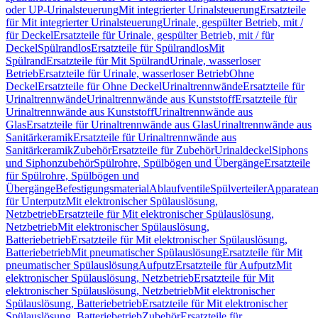
oder UP-Urinalsteuerung
Mit integrierter Urinalsteuerung
Ersatzteile
für Mit integrierter Urinalsteuerung
Urinale, gespülter Betrieb, mit /
für Deckel
Ersatzteile für Urinale, gespülter Betrieb, mit / für
Deckel
Spülrandlos
Ersatzteile für Spülrandlos
Mit
Spülrand
Ersatzteile für Mit Spülrand
Urinale, wasserloser
Betrieb
Ersatzteile für Urinale, wasserloser Betrieb
Ohne
Deckel
Ersatzteile für Ohne Deckel
Urinaltrennwände
Ersatzteile für
Urinaltrennwände
Urinaltrennwände aus Kunststoff
Ersatzteile für
Urinaltrennwände aus Kunststoff
Urinaltrennwände aus
Glas
Ersatzteile für Urinaltrennwände aus Glas
Urinaltrennwände aus
Sanitärkeramik
Ersatzteile für Urinaltrennwände aus
Sanitärkeramik
Zubehör
Ersatzteile für Zubehör
Urinaldeckel
Siphons
und Siphonzubehör
Spülrohre, Spülbögen und Übergänge
Ersatzteile
für Spülrohre, Spülbögen und
Übergänge
Befestigungsmaterial
Ablaufventile
Spülverteiler
Apparatean
für Unterputz
Mit elektronischer Spülauslösung,
Netzbetrieb
Ersatzteile für Mit elektronischer Spülauslösung,
Netzbetrieb
Mit elektronischer Spülauslösung,
Batteriebetrieb
Ersatzteile für Mit elektronischer Spülauslösung,
Batteriebetrieb
Mit pneumatischer Spülauslösung
Ersatzteile für Mit
pneumatischer Spülauslösung
Aufputz
Ersatzteile für Aufputz
Mit
elektronischer Spülauslösung, Netzbetrieb
Ersatzteile für Mit
elektronischer Spülauslösung, Netzbetrieb
Mit elektronischer
Spülauslösung, Batteriebetrieb
Ersatzteile für Mit elektronischer
Spülauslösung, Batteriebetrieb
Zubehör
Ersatzteile für