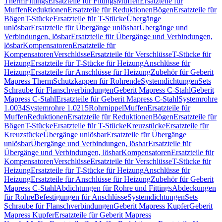
Therm
Fittings
Ersatzteile für Fittings
Muffen
Ersatzteile für
Muffen
Reduktionen
Ersatzteile für Reduktionen
Bögen
Ersatzteile für
Bögen
T-Stücke
Ersatzteile für T-Stücke
Übergänge
unlösbar
Ersatzteile für Übergänge unlösbar
Übergänge und
Verbindungen, lösbar
Ersatzteile für Übergänge und Verbindungen,
lösbar
Kompensatoren
Ersatzteile für
Kompensatoren
Verschlüsse
Ersatzteile für Verschlüsse
T-Stücke für
Heizung
Ersatzteile für T-Stücke für Heizung
Anschlüsse für
Heizung
Ersatzteile für Anschlüsse für Heizung
Zubehör für Geberit
Mapress Therm
Schutzkappen für Rohrende
Systemdichtungen
Sets
Schraube für Flanschverbindungen
Geberit Mapress C-Stahl
Geberit
Mapress C-Stahl
Ersatzteile für Geberit Mapress C-Stahl
Systemrohre
1.0034
Systemrohre 1.0215
Rohrnippel
Muffen
Ersatzteile für
Muffen
Reduktionen
Ersatzteile für Reduktionen
Bögen
Ersatzteile für
Bögen
T-Stücke
Ersatzteile für T-Stücke
Kreuzstücke
Ersatzteile für
Kreuzstücke
Übergänge unlösbar
Ersatzteile für Übergänge
unlösbar
Übergänge und Verbindungen, lösbar
Ersatzteile für
Übergänge und Verbindungen, lösbar
Kompensatoren
Ersatzteile für
Kompensatoren
Verschlüsse
Ersatzteile für Verschlüsse
T-Stücke für
Heizung
Ersatzteile für T-Stücke für Heizung
Anschlüsse für
Heizung
Ersatzteile für Anschlüsse für Heizung
Zubehör für Geberit
Mapress C-Stahl
Abdichtungen für Rohre und Fittings
Abdeckungen
für Rohre
Befestigungen für Anschlüsse
Systemdichtungen
Sets
Schraube für Flanschverbindungen
Geberit Mapress Kupfer
Geberit
Mapress Kupfer
Ersatzteile für Geberit Mapress