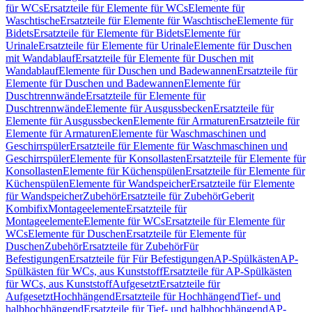
für WCs
Ersatzteile für Elemente für WCs
Elemente für
Waschtische
Ersatzteile für Elemente für Waschtische
Elemente für
Bidets
Ersatzteile für Elemente für Bidets
Elemente für
Urinale
Ersatzteile für Elemente für Urinale
Elemente für Duschen
mit Wandablauf
Ersatzteile für Elemente für Duschen mit
Wandablauf
Elemente für Duschen und Badewannen
Ersatzteile für
Elemente für Duschen und Badewannen
Elemente für
Duschtrennwände
Ersatzteile für Elemente für
Duschtrennwände
Elemente für Ausgussbecken
Ersatzteile für
Elemente für Ausgussbecken
Elemente für Armaturen
Ersatzteile für
Elemente für Armaturen
Elemente für Waschmaschinen und
Geschirrspüler
Ersatzteile für Elemente für Waschmaschinen und
Geschirrspüler
Elemente für Konsollasten
Ersatzteile für Elemente für
Konsollasten
Elemente für Küchenspülen
Ersatzteile für Elemente für
Küchenspülen
Elemente für Wandspeicher
Ersatzteile für Elemente
für Wandspeicher
Zubehör
Ersatzteile für Zubehör
Geberit
Kombifix
Montageelemente
Ersatzteile für
Montageelemente
Elemente für WCs
Ersatzteile für Elemente für
WCs
Elemente für Duschen
Ersatzteile für Elemente für
Duschen
Zubehör
Ersatzteile für Zubehör
Für
Befestigungen
Ersatzteile für Für Befestigungen
AP-Spülkästen
AP-
Spülkästen für WCs, aus Kunststoff
Ersatzteile für AP-Spülkästen
für WCs, aus Kunststoff
Aufgesetzt
Ersatzteile für
Aufgesetzt
Hochhängend
Ersatzteile für Hochhängend
Tief- und
halbhochhängend
Ersatzteile für Tief- und halbhochhängend
AP-