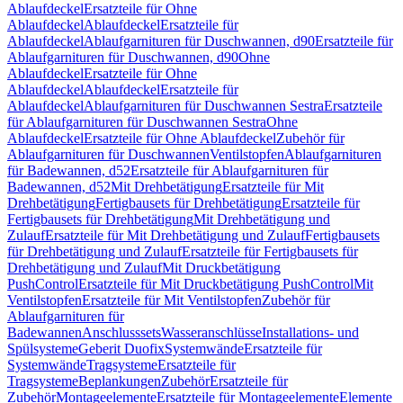
Ablaufdeckel
Ersatzteile für Ohne
Ablaufdeckel
Ablaufdeckel
Ersatzteile für
Ablaufdeckel
Ablaufgarnituren für Duschwannen, d90
Ersatzteile für
Ablaufgarnituren für Duschwannen, d90
Ohne
Ablaufdeckel
Ersatzteile für Ohne
Ablaufdeckel
Ablaufdeckel
Ersatzteile für
Ablaufdeckel
Ablaufgarnituren für Duschwannen Sestra
Ersatzteile
für Ablaufgarnituren für Duschwannen Sestra
Ohne
Ablaufdeckel
Ersatzteile für Ohne Ablaufdeckel
Zubehör für
Ablaufgarnituren für Duschwannen
Ventilstopfen
Ablaufgarnituren
für Badewannen, d52
Ersatzteile für Ablaufgarnituren für
Badewannen, d52
Mit Drehbetätigung
Ersatzteile für Mit
Drehbetätigung
Fertigbausets für Drehbetätigung
Ersatzteile für
Fertigbausets für Drehbetätigung
Mit Drehbetätigung und
Zulauf
Ersatzteile für Mit Drehbetätigung und Zulauf
Fertigbausets
für Drehbetätigung und Zulauf
Ersatzteile für Fertigbausets für
Drehbetätigung und Zulauf
Mit Druckbetätigung
PushControl
Ersatzteile für Mit Druckbetätigung PushControl
Mit
Ventilstopfen
Ersatzteile für Mit Ventilstopfen
Zubehör für
Ablaufgarnituren für
Badewannen
Anschlusssets
Wasseranschlüsse
Installations- und
Spülsysteme
Geberit Duofix
Systemwände
Ersatzteile für
Systemwände
Tragsysteme
Ersatzteile für
Tragsysteme
Beplankungen
Zubehör
Ersatzteile für
Zubehör
Montageelemente
Ersatzteile für Montageelemente
Elemente