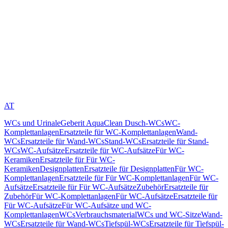
AT
WCs und Urinale
Geberit AquaClean Dusch-WCs
WC-
Komplettanlagen
Ersatzteile für WC-Komplettanlagen
Wand-
WCs
Ersatzteile für Wand-WCs
Stand-WCs
Ersatzteile für Stand-
WCs
WC-Aufsätze
Ersatzteile für WC-Aufsätze
Für WC-
Keramiken
Ersatzteile für Für WC-
Keramiken
Designplatten
Ersatzteile für Designplatten
Für WC-
Komplettanlagen
Ersatzteile für Für WC-Komplettanlagen
Für WC-
Aufsätze
Ersatzteile für Für WC-Aufsätze
Zubehör
Ersatzteile für
Zubehör
Für WC-Komplettanlagen
Für WC-Aufsätze
Ersatzteile für
Für WC-Aufsätze
Für WC-Aufsätze und WC-
Komplettanlagen
WCs
Verbrauchsmaterial
WCs und WC-Sitze
Wand-
WCs
Ersatzteile für Wand-WCs
Tiefspül-WCs
Ersatzteile für Tiefspül-