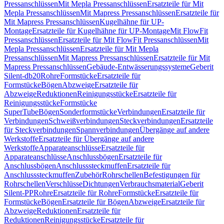
Pressanschlüssen
Mit Mepla Pressanschlüssen
Ersatzteile für Mit
Mepla Pressanschlüssen
Mit Mapress Pressanschlüssen
Ersatzteile für
Mit Mapress Pressanschlüssen
Kugelhähne für UP-
Montage
Ersatzteile für Kugelhähne für UP-Montage
Mit FlowFit
Pressanschlüssen
Ersatzteile für Mit FlowFit Pressanschlüssen
Mit
Mepla Pressanschlüssen
Ersatzteile für Mit Mepla
Pressanschlüssen
Mit Mapress Pressanschlüssen
Ersatzteile für Mit
Mapress Pressanschlüssen
Gebäude-Entwässerungssysteme
Geberit
Silent-db20
Rohre
Formstücke
Ersatzteile für
Formstücke
Bögen
Abzweige
Ersatzteile für
Abzweige
Reduktionen
Reinigungsstücke
Ersatzteile für
Reinigungsstücke
Formstücke
SuperTube
Bögen
Sonderformstücke
Verbindungen
Ersatzteile für
Verbindungen
Schweißverbindungen
Steckverbindungen
Ersatzteile
für Steckverbindungen
Spannverbindungen
Übergänge auf andere
Werkstoffe
Ersatzteile für Übergänge auf andere
Werkstoffe
Apparateanschlüsse
Ersatzteile für
Apparateanschlüsse
Anschlussbögen
Ersatzteile für
Anschlussbögen
Anschlusssteckmuffen
Ersatzteile für
Anschlusssteckmuffen
Zubehör
Rohrschellen
Befestigungen für
Rohrschellen
Verschlüsse
Dichtungen
Verbrauchsmaterial
Geberit
Silent-PP
Rohre
Ersatzteile für Rohre
Formstücke
Ersatzteile für
Formstücke
Bögen
Ersatzteile für Bögen
Abzweige
Ersatzteile für
Abzweige
Reduktionen
Ersatzteile für
Reduktionen
Reinigungsstücke
Ersatzteile für