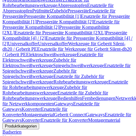
Rohrbearbeitungswerkzeuge
Abpressstopfen
Ersatzteile für
Abpressstopfen
Prüfmittel
Zubehör
Pressgeräte
Ersatzteile für
Pressgeräte
Pressgeräte Kompatibilität [1]
Ersatzteile für Pressgeräte
Kompatibilität [1]
Pressgeräte Kompatibilität [2]
Ersatzteile für
Pressgeräte Kompatibilität [2]
Pressgeräte Kompatibilität
[2XL]
Ersatzteile für Pressgeräte Kompatibilität [2XL]
Pressgeräte
Kompatibilität [4] / [2]
Ersatzteile für Pressgeräte Kompatibilität [4] /
[2]
Universalkoffer
Universalkoffer
Werkzeuge für Geberit Silent-
db20 / Geberit PE
Ersatzteile für Werkzeuge für Geberit Silent-db20
/ Geberit PE
Elektroschweißwerkzeuge
Ersatzteile für
Elektroschweißwerkzeuge
Zubehör für
Elektroschweißwerkzeuge
Spiegelschweißwerkzeuge
Ersatzteile für
Spiegelschweißwerkzeuge
Zubehör für
Spiegelschweißwerkzeuge
Ersatzteile für Zubehör für
Spiegelschweißwerkzeuge
Rohrbearbeitungswerkzeuge
Ersatzteile
für Rohrbearbeitungswerkzeuge
Zubehör für
Rohrbearbeitungswerkzeuge
Ersatzteile für Zubehör für
Rohrbearbeitungswerkzeuge
Bedienhilfen
Fernbedienungen
Netzwerk
für Netzwerkkomponenten
Gateways
Ersatzteile für
Gateways
Konverter
Ersatzteile für
Konverter
Montagematerial
Geberit Connect
Gateways
Ersatzteile für
Gateways
Konverter
Ersatzteile für Konverter
Montagematerial
Produktkategorien
Badserien