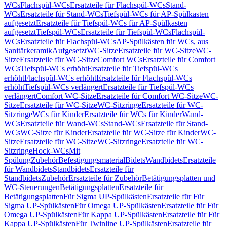
WCs
Flachspül-WCs
Ersatzteile für Flachspül-WCs
Stand-
WCs
Ersatzteile für Stand-WCs
Tiefspül-WCs für AP-Spülkasten
aufgesetzt
Ersatzteile für Tiefspül-WCs für AP-Spülkasten
aufgesetzt
Tiefspül-WCs
Ersatzteile für Tiefspül-WCs
Flachspül-
WCs
Ersatzteile für Flachspül-WCs
AP-Spülkästen für WCs, aus
Sanitärkeramik
Aufgesetzt
WC-Sitze
Ersatzteile für WC-Sitze
WC-
Sitze
Ersatzteile für WC-Sitze
Comfort WCs
Ersatzteile für Comfort
WCs
Tiefspül-WCs erhöht
Ersatzteile für Tiefspül-WCs
erhöht
Flachspül-WCs erhöht
Ersatzteile für Flachspül-WCs
erhöht
Tiefspül-WCs verlängert
Ersatzteile für Tiefspül-WCs
verlängert
Comfort WC-Sitze
Ersatzteile für Comfort WC-Sitze
WC-
Sitze
Ersatzteile für WC-Sitze
WC-Sitzringe
Ersatzteile für WC-
Sitzringe
WCs für Kinder
Ersatzteile für WCs für Kinder
Wand-
WCs
Ersatzteile für Wand-WCs
Stand-WCs
Ersatzteile für Stand-
WCs
WC-Sitze für Kinder
Ersatzteile für WC-Sitze für Kinder
WC-
Sitze
Ersatzteile für WC-Sitze
WC-Sitzringe
Ersatzteile für WC-
Sitzringe
Hock-WCs
Mit
Spülung
Zubehör
Befestigungsmaterial
Bidets
Wandbidets
Ersatzteile
für Wandbidets
Standbidets
Ersatzteile für
Standbidets
Zubehör
Ersatzteile für Zubehör
Betätigungsplatten und
WC-Steuerungen
Betätigungsplatten
Ersatzteile für
Betätigungsplatten
Für Sigma UP-Spülkästen
Ersatzteile für Für
Sigma UP-Spülkästen
Für Omega UP-Spülkästen
Ersatzteile für Für
Omega UP-Spülkästen
Für Kappa UP-Spülkästen
Ersatzteile für Für
Kappa UP-Spülkästen
Für Twinline UP-Spülkästen
Ersatzteile für