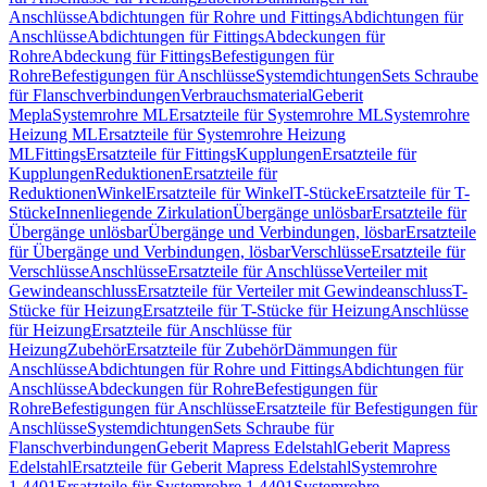
Anschlüsse
Abdichtungen für Rohre und Fittings
Abdichtungen für
Anschlüsse
Abdichtungen für Fittings
Abdeckungen für
Rohre
Abdeckung für Fittings
Befestigungen für
Rohre
Befestigungen für Anschlüsse
Systemdichtungen
Sets Schraube
für Flanschverbindungen
Verbrauchsmaterial
Geberit
Mepla
Systemrohre ML
Ersatzteile für Systemrohre ML
Systemrohre
Heizung ML
Ersatzteile für Systemrohre Heizung
ML
Fittings
Ersatzteile für Fittings
Kupplungen
Ersatzteile für
Kupplungen
Reduktionen
Ersatzteile für
Reduktionen
Winkel
Ersatzteile für Winkel
T-Stücke
Ersatzteile für T-
Stücke
Innenliegende Zirkulation
Übergänge unlösbar
Ersatzteile für
Übergänge unlösbar
Übergänge und Verbindungen, lösbar
Ersatzteile
für Übergänge und Verbindungen, lösbar
Verschlüsse
Ersatzteile für
Verschlüsse
Anschlüsse
Ersatzteile für Anschlüsse
Verteiler mit
Gewindeanschluss
Ersatzteile für Verteiler mit Gewindeanschluss
T-
Stücke für Heizung
Ersatzteile für T-Stücke für Heizung
Anschlüsse
für Heizung
Ersatzteile für Anschlüsse für
Heizung
Zubehör
Ersatzteile für Zubehör
Dämmungen für
Anschlüsse
Abdichtungen für Rohre und Fittings
Abdichtungen für
Anschlüsse
Abdeckungen für Rohre
Befestigungen für
Rohre
Befestigungen für Anschlüsse
Ersatzteile für Befestigungen für
Anschlüsse
Systemdichtungen
Sets Schraube für
Flanschverbindungen
Geberit Mapress Edelstahl
Geberit Mapress
Edelstahl
Ersatzteile für Geberit Mapress Edelstahl
Systemrohre
1.4401
Ersatzteile für Systemrohre 1.4401
Systemrohre