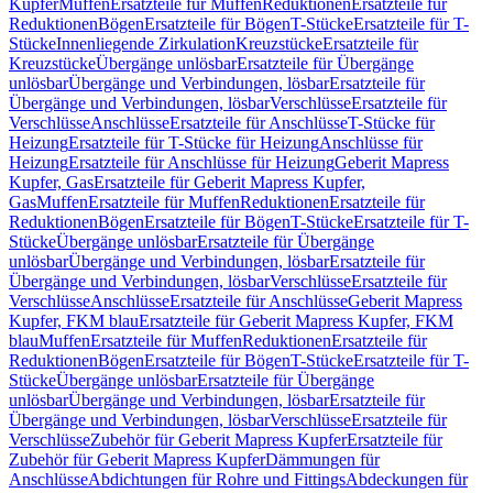
Kupfer
Muffen
Ersatzteile für Muffen
Reduktionen
Ersatzteile für
Reduktionen
Bögen
Ersatzteile für Bögen
T-Stücke
Ersatzteile für T-
Stücke
Innenliegende Zirkulation
Kreuzstücke
Ersatzteile für
Kreuzstücke
Übergänge unlösbar
Ersatzteile für Übergänge
unlösbar
Übergänge und Verbindungen, lösbar
Ersatzteile für
Übergänge und Verbindungen, lösbar
Verschlüsse
Ersatzteile für
Verschlüsse
Anschlüsse
Ersatzteile für Anschlüsse
T-Stücke für
Heizung
Ersatzteile für T-Stücke für Heizung
Anschlüsse für
Heizung
Ersatzteile für Anschlüsse für Heizung
Geberit Mapress
Kupfer, Gas
Ersatzteile für Geberit Mapress Kupfer,
Gas
Muffen
Ersatzteile für Muffen
Reduktionen
Ersatzteile für
Reduktionen
Bögen
Ersatzteile für Bögen
T-Stücke
Ersatzteile für T-
Stücke
Übergänge unlösbar
Ersatzteile für Übergänge
unlösbar
Übergänge und Verbindungen, lösbar
Ersatzteile für
Übergänge und Verbindungen, lösbar
Verschlüsse
Ersatzteile für
Verschlüsse
Anschlüsse
Ersatzteile für Anschlüsse
Geberit Mapress
Kupfer, FKM blau
Ersatzteile für Geberit Mapress Kupfer, FKM
blau
Muffen
Ersatzteile für Muffen
Reduktionen
Ersatzteile für
Reduktionen
Bögen
Ersatzteile für Bögen
T-Stücke
Ersatzteile für T-
Stücke
Übergänge unlösbar
Ersatzteile für Übergänge
unlösbar
Übergänge und Verbindungen, lösbar
Ersatzteile für
Übergänge und Verbindungen, lösbar
Verschlüsse
Ersatzteile für
Verschlüsse
Zubehör für Geberit Mapress Kupfer
Ersatzteile für
Zubehör für Geberit Mapress Kupfer
Dämmungen für
Anschlüsse
Abdichtungen für Rohre und Fittings
Abdeckungen für