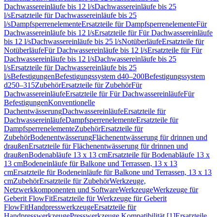
Dachwassereinläufe bis 12 l/s
Dachwassereinläufe bis 25
l/s
Ersatzteile für Dachwassereinläufe bis 25
l/s
Dampfsperrenelemente
Ersatzteile für Dampfsperrenelemente
Für
Dachwassereinläufe bis 12 l/s
Ersatzteile für Für Dachwassereinläufe
bis 12 l/s
Dachwassereinläufe bis 25 l/s
Notüberläufe
Ersatzteile für
Notüberläufe
Für Dachwassereinläufe bis 12 l/s
Ersatzteile für Für
Dachwassereinläufe bis 12 l/s
Dachwassereinläufe bis 25
l/s
Ersatzteile für Dachwassereinläufe bis 25
l/s
Befestigungen
Befestigungssystem d40–200
Befestigungssystem
d250–315
Zubehör
Ersatzteile für Zubehör
Für
Dachwassereinläufe
Ersatzteile für Für Dachwassereinläufe
Für
Befestigungen
Konventionelle
Dachentwässerung
Dachwassereinläufe
Ersatzteile für
Dachwassereinläufe
Dampfsperrenelemente
Ersatzteile für
Dampfsperrenelemente
Zubehör
Ersatzteile für
Zubehör
Bodenentwässerung
Flächenentwässerung für drinnen und
draußen
Ersatzteile für Flächenentwässerung für drinnen und
draußen
Bodenabläufe 13 x 13 cm
Ersatzteile für Bodenabläufe 13 x
13 cm
Bodeneinläufe für Balkone und Terrassen, 13 x 13
cm
Ersatzteile für Bodeneinläufe für Balkone und Terrassen, 13 x 13
cm
Zubehör
Ersatzteile für Zubehör
Werkzeuge,
Netzwerkkomponenten und Software
Werkzeuge
Werkzeuge für
Geberit FlowFit
Ersatzteile für Werkzeuge für Geberit
FlowFit
Handpresswerkzeuge
Ersatzteile für
Handpresswerkzeuge
Presswerkzeuge Kompatibilität [1]
Ersatzteile