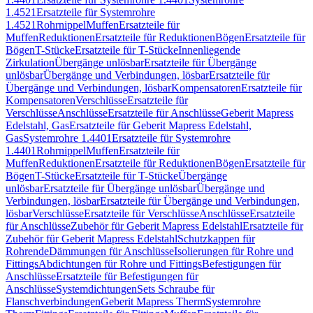
1.4521
Ersatzteile für Systemrohre
1.4521
Rohrnippel
Muffen
Ersatzteile für
Muffen
Reduktionen
Ersatzteile für Reduktionen
Bögen
Ersatzteile für
Bögen
T-Stücke
Ersatzteile für T-Stücke
Innenliegende
Zirkulation
Übergänge unlösbar
Ersatzteile für Übergänge
unlösbar
Übergänge und Verbindungen, lösbar
Ersatzteile für
Übergänge und Verbindungen, lösbar
Kompensatoren
Ersatzteile für
Kompensatoren
Verschlüsse
Ersatzteile für
Verschlüsse
Anschlüsse
Ersatzteile für Anschlüsse
Geberit Mapress
Edelstahl, Gas
Ersatzteile für Geberit Mapress Edelstahl,
Gas
Systemrohre 1.4401
Ersatzteile für Systemrohre
1.4401
Rohrnippel
Muffen
Ersatzteile für
Muffen
Reduktionen
Ersatzteile für Reduktionen
Bögen
Ersatzteile für
Bögen
T-Stücke
Ersatzteile für T-Stücke
Übergänge
unlösbar
Ersatzteile für Übergänge unlösbar
Übergänge und
Verbindungen, lösbar
Ersatzteile für Übergänge und Verbindungen,
lösbar
Verschlüsse
Ersatzteile für Verschlüsse
Anschlüsse
Ersatzteile
für Anschlüsse
Zubehör für Geberit Mapress Edelstahl
Ersatzteile für
Zubehör für Geberit Mapress Edelstahl
Schutzkappen für
Rohrende
Dämmungen für Anschlüsse
Isolierungen für Rohre und
Fittings
Abdichtungen für Rohre und Fittings
Befestigungen für
Anschlüsse
Ersatzteile für Befestigungen für
Anschlüsse
Systemdichtungen
Sets Schraube für
Flanschverbindungen
Geberit Mapress Therm
Systemrohre