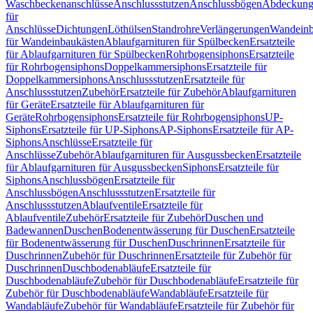
Waschbeckenanschlüsse
Anschlussstutzen
Anschlussbögen
Abdeckung
für
Anschlüsse
Dichtungen
Löthülsen
Standrohre
Verlängerungen
Wandeinb
für Wandeinbaukästen
Ablaufgarnituren für Spülbecken
Ersatzteile
für Ablaufgarnituren für Spülbecken
Rohrbogensiphons
Ersatzteile
für Rohrbogensiphons
Doppelkammersiphons
Ersatzteile für
Doppelkammersiphons
Anschlussstutzen
Ersatzteile für
Anschlussstutzen
Zubehör
Ersatzteile für Zubehör
Ablaufgarnituren
für Geräte
Ersatzteile für Ablaufgarnituren für
Geräte
Rohrbogensiphons
Ersatzteile für Rohrbogensiphons
UP-
Siphons
Ersatzteile für UP-Siphons
AP-Siphons
Ersatzteile für AP-
Siphons
Anschlüsse
Ersatzteile für
Anschlüsse
Zubehör
Ablaufgarnituren für Ausgussbecken
Ersatzteile
für Ablaufgarnituren für Ausgussbecken
Siphons
Ersatzteile für
Siphons
Anschlussbögen
Ersatzteile für
Anschlussbögen
Anschlussstutzen
Ersatzteile für
Anschlussstutzen
Ablaufventile
Ersatzteile für
Ablaufventile
Zubehör
Ersatzteile für Zubehör
Duschen und
Badewannen
Duschen
Bodenentwässerung für Duschen
Ersatzteile
für Bodenentwässerung für Duschen
Duschrinnen
Ersatzteile für
Duschrinnen
Zubehör für Duschrinnen
Ersatzteile für Zubehör für
Duschrinnen
Duschbodenabläufe
Ersatzteile für
Duschbodenabläufe
Zubehör für Duschbodenabläufe
Ersatzteile für
Zubehör für Duschbodenabläufe
Wandabläufe
Ersatzteile für
Wandabläufe
Zubehör für Wandabläufe
Ersatzteile für Zubehör für