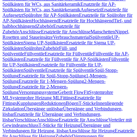
Spülkästen für WCs, aus Sanitärkeramik
Ersatzteile für AP-
Spülkästen für WCs, aus Sanitärkeramik
Aufgesetzt
Ersatzteile für
Aufgesetzt
Spülrohre für AP-Spülkästen
Ersatzteile für Spülrohre für
AP-Spülkästen
Hochhängend
Ersatzteile für Hochhängend
Tief- und
halbhochhängend
Zubehör
Ersatzteile für
Zubehör
Anschlüsse
Ersatzteile für Anschlüsse
Manschetten
Nippel,
Rosetten und Staueinsätze
Verbrauchsmaterial
Spülventile
UP-
Spülkästen
Sigma UP-Spülkästen
Ersatzteile für Sigma UP-
Spülkästen
Spülrohre
Zubehör
Füll- und
Spülventile
Füllventile
Ersatzteile für Füllventile
Füllventile für AP-
Spülkästen
Ersatzteile für Füllventile für AP-Spülkästen
Füllventile
für UP-Spülkästen
Ersatzteile für Füllventile für UP-
Spülkästen
Spülventile
Ersatzteile für Spülventile
Spül-Stopp-
Spülung
Ersatzteile für Spül-Stopp-Spülung
1-Mengen-
Spülung
Ersatzteile für 1-Mengen-Spülung
2-Mengen-
Spülung
Ersatzteile für 2-Mengen-
Spülung
Versorgungssysteme
Geberit FlowFit
Systemrohre
ML
Systemrohre Heizung ML
Fittings
Ersatzteile für
Fittings
Kupplungen
Reduktionen
Bögen
T-Stücke
Innenliegende
Zirkulation
Übergänge unlösbar
Übergänge und Verbindungen,
lösbar
Ersatzteile für Übergänge und Verbindungen,
lösbar
Verschlüsse
Anschlüsse
Ersatzteile für Anschlüsse
Verteiler mit
Gewindeanschluss
T-Stücke für Heizung
Übergänge und
Verbindungen für Heizung, lösbar
Anschlüsse für Heizung
Ersatzteile
für Anschlüsse für Heizung
Zubehör
Dämmungen für