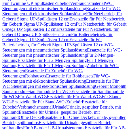
Für Twinline UP-Spülkästen
Zubehör
Verbrauchsmaterial
WC-
Steuerungen mit elektronischer Spülauslösung
Ersatzteile für WC-
Steuerungen mit elektronischer Spülauslösung
Für Netzbetrieb, für
Geberit Sigma UP-Spülkästen 12 cm
Ersatzteile für Für Netzbetrieb,
für Geberit Sigma UP-Spülkästen 12 cm
Für Netzbetrieb, für Geberit
Omega UP-Spülkästen 12 cm
Ersatzteile für Für Netzbetrieb, für
Geberit Omega UP-Spülkästen 12 cm
Für Batteriebetrieb, für
Geberit Sigma UP-Spülkästen 12 cm
Ersatzteile für Für
Batteriebetrieb, für Geberit Sigma UP-Spülkästen 12 cm
WC-
Steuerungen mit pneumatischer Spülauslösung
Ersatzteile für WC-
Steuerungen mit pneumatischer Spülauslösung
Für 2-Mengen-
Spülung
Ersatzteile für Für 2-Mengen-Spülung
Für 1-Mengen-
Spülung
Ersatzteile für Für 1-Mengen-Spülung
Zubehör für WC-
Steuerungen
Ersatzteile für Zubehör für WC-
Steuerungen
Rohbausets
Ersatzteile für Rohbausets
Für WC-
Steuerungen mit elektronischer Spülauslösung
Ersatzteile für Für
WC-Steuerungen mit elektronischer Spülauslösung
Geberit Monolith
Sanitärmodule
Sanitärmodule für WCs
Ersatzteile für Sanitärmodule
für WCs
Für Wand-WCs
Ersatzteile für Für Wand-WCs
Für Stand-
WCs
Ersatzteile für Für Stand-WCs
Zubehör
Ersatzteile für
Zubehör
Verbrauchsmaterial
Urinale
Urinale, gespülter Betrieb, mit
Spülrand
Ersatzteile für Urinale, gespülter Betrieb, mit
Spülrand
Ohne Deckel
Ersatzteile für Ohne Deckel
Urinale, gespülter
Betrieb, spülrandlos
Ersatzteile für Urinale, gespülter Betrieb,
spülrandlos
Für AP- oder UP-Urinalsteuerung
Ersatzteile für Für AP-