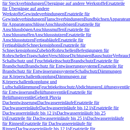
für Steckverbindungen
Übergänge auf andere Werkstoffe
Ersatzteile
für Übergänge auf andere
Werkstoffe
Gewindeverbindungen
Ersatzteile für
Gewindeverbindungen
Flanschverbindungen
Bundbüchsen
Apparatean
für Apparateanschlüsse
Anschlussbögen
Ersatzteile für
Anschlussbögen
Anschlussmuffen
Ersatzteile für
Anschlussmuffen
Anschlussstutzen
Ersatzteile für
Anschlussstutzen
Fertigabläufe
Ersatzteile für
Fertigabläufe
Schneckensiphons
Ersatzteile für
Schneckensiphons
Zubehör
Rohrschellen
Befestigungen für
Rohrschellen
Tragschalen
Verschlüsse
Dichtungen
Bauschutze
Verbrauc
Schallschutz und Feuchtigkeitsschutz
Brandschutz
Ersatzteile für
Brandschutz
Brandschutz für Entwässerungssysteme
Ersatzteile für
Brandschutz für Entwässerungssysteme
Schallschutz
Dämmungen
zur Körperschallentkopplung
Dämmungen zur
Körperschallentkopplung und
Luftschalldämmung
Feuchtigkeitsschutz
Abdichtungen
Lüftungsventile
für Entwässerung
Belüftungsventile
Ersatzteile für
Belüftungsventile
Geberit Pluvia
Dachentwässerung
Dachwassereinläufe
Ersatzteile für
Dachwassereinläufe
Dachwassereinläufe bis 12 l/s
Ersatzteile für
Dachwassereinläufe bis 12 l/s
Dachwassereinläufe bis 25
l/s
Ersatzteile für Dachwassereinläufe bis 25 l/s
Dachwassereinläufe
für Rinnen
Ersatzteile für Dachwassereinläufe für
Rinnen
Dachwassereinläufe bis 12 l/s
Ersatzteile für