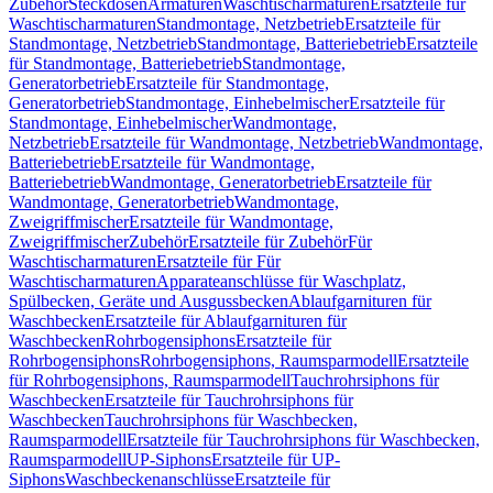
Zubehör
Steckdosen
Armaturen
Waschtischarmaturen
Ersatzteile für
Waschtischarmaturen
Standmontage, Netzbetrieb
Ersatzteile für
Standmontage, Netzbetrieb
Standmontage, Batteriebetrieb
Ersatzteile
für Standmontage, Batteriebetrieb
Standmontage,
Generatorbetrieb
Ersatzteile für Standmontage,
Generatorbetrieb
Standmontage, Einhebelmischer
Ersatzteile für
Standmontage, Einhebelmischer
Wandmontage,
Netzbetrieb
Ersatzteile für Wandmontage, Netzbetrieb
Wandmontage,
Batteriebetrieb
Ersatzteile für Wandmontage,
Batteriebetrieb
Wandmontage, Generatorbetrieb
Ersatzteile für
Wandmontage, Generatorbetrieb
Wandmontage,
Zweigriffmischer
Ersatzteile für Wandmontage,
Zweigriffmischer
Zubehör
Ersatzteile für Zubehör
Für
Waschtischarmaturen
Ersatzteile für Für
Waschtischarmaturen
Apparateanschlüsse für Waschplatz,
Spülbecken, Geräte und Ausgussbecken
Ablaufgarnituren für
Waschbecken
Ersatzteile für Ablaufgarnituren für
Waschbecken
Rohrbogensiphons
Ersatzteile für
Rohrbogensiphons
Rohrbogensiphons, Raumsparmodell
Ersatzteile
für Rohrbogensiphons, Raumsparmodell
Tauchrohrsiphons für
Waschbecken
Ersatzteile für Tauchrohrsiphons für
Waschbecken
Tauchrohrsiphons für Waschbecken,
Raumsparmodell
Ersatzteile für Tauchrohrsiphons für Waschbecken,
Raumsparmodell
UP-Siphons
Ersatzteile für UP-
Siphons
Waschbeckenanschlüsse
Ersatzteile für