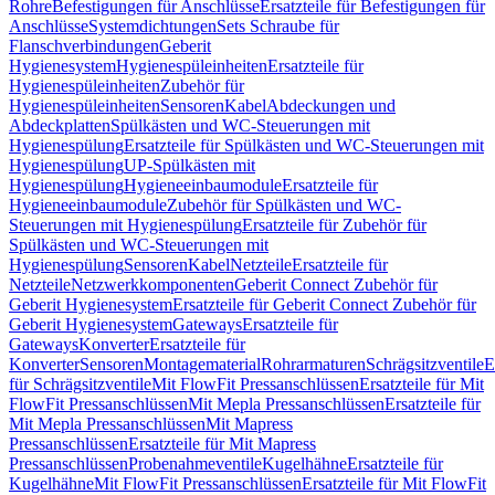
Rohre
Befestigungen für Anschlüsse
Ersatzteile für Befestigungen für
Anschlüsse
Systemdichtungen
Sets Schraube für
Flanschverbindungen
Geberit
Hygienesystem
Hygienespüleinheiten
Ersatzteile für
Hygienespüleinheiten
Zubehör für
Hygienespüleinheiten
Sensoren
Kabel
Abdeckungen und
Abdeckplatten
Spülkästen und WC-Steuerungen mit
Hygienespülung
Ersatzteile für Spülkästen und WC-Steuerungen mit
Hygienespülung
UP-Spülkästen mit
Hygienespülung
Hygieneeinbaumodule
Ersatzteile für
Hygieneeinbaumodule
Zubehör für Spülkästen und WC-
Steuerungen mit Hygienespülung
Ersatzteile für Zubehör für
Spülkästen und WC-Steuerungen mit
Hygienespülung
Sensoren
Kabel
Netzteile
Ersatzteile für
Netzteile
Netzwerkkomponenten
Geberit Connect Zubehör für
Geberit Hygienesystem
Ersatzteile für Geberit Connect Zubehör für
Geberit Hygienesystem
Gateways
Ersatzteile für
Gateways
Konverter
Ersatzteile für
Konverter
Sensoren
Montagematerial
Rohrarmaturen
Schrägsitzventile
E
für Schrägsitzventile
Mit FlowFit Pressanschlüssen
Ersatzteile für Mit
FlowFit Pressanschlüssen
Mit Mepla Pressanschlüssen
Ersatzteile für
Mit Mepla Pressanschlüssen
Mit Mapress
Pressanschlüssen
Ersatzteile für Mit Mapress
Pressanschlüssen
Probenahmeventile
Kugelhähne
Ersatzteile für
Kugelhähne
Mit FlowFit Pressanschlüssen
Ersatzteile für Mit FlowFit