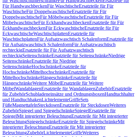
für Waschtischunterschränke
Für Handwaschbecken
Ersatzteile für
Für Handwaschbecken
Für Waschtische
Ersatzteile für Für
Waschtische
Für Doppelwaschtische
Ersatzteile für Für
Doppelwaschtische
Für Möbelwaschtische
Ersatzteile für Für
Möbelwaschtische
Für Eckhandwaschbecken
Ersatzteile für Für
Eckhandwaschbecken
Für Eckwaschtische
Ersatzteile für Für
Eckwaschtische
Waschtischplatten
Ersatzteile für
Waschtischplatten
Für Aufsatzwaschtisch Schalenform
Ersatzteile für
Für Aufsatzwaschtisch Schalenform
Für Aufsatzwaschtisch
rechteckig
Ersatzteile für Für Aufsatzwaschtisch
rechteckig
Seitenschränke
Ersatzteile für Seitenschränke
Niedrige
Seitenschränke
Ersatzteile für Niedrige
Seitenschränke
Hochschränke
Ersatzteile für
Hochschränke
Mittelhochschränke
Ersatzteile für
Mittelhochschränke
Hängeschränke
Ersatzteile für
Hängeschränke
Weitere Möbel
Ersatzteile für Weitere
Möbel
Wandablagen
Ersatzteile für Wandablagen
Zubehör
Ersatzteile
für Zubehör
Schubladeneinsätze und Ordnungsboxen
Handtuchhalter
und Handtuchhaken
Lichtelemente
Griffe
Sets
Füße
Magnettafeln
Steckdosen
Ersatzteile für Steckdosen
Weiteres
Zubehör
Spiegel und Spiegelschränke
Spiegel
Ersatzteile für
Spiegel
Mit integrierter Beleuchtung
Ersatzteile für Mit integrierter
Beleuchtung
Spiegelschränke
Ersatzteile für Spiegelschränke
Mit
integrierter Beleuchtung
Ersatzteile für Mit integrierter
Beleuchtung
Zubehör
Lichtelemente
Griffe
Weiteres