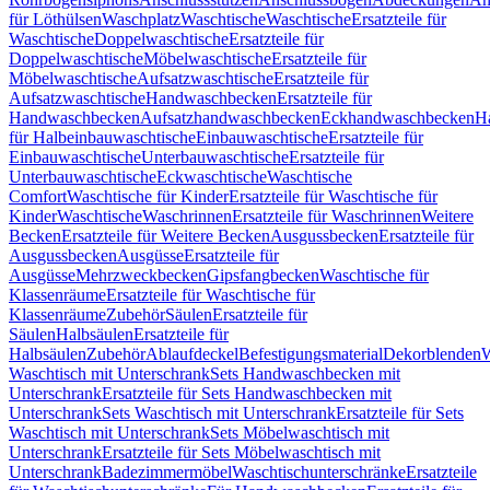
für Löthülsen
Waschplatz
Waschtische
Waschtische
Ersatzteile für
Waschtische
Doppelwaschtische
Ersatzteile für
Doppelwaschtische
Möbelwaschtische
Ersatzteile für
Möbelwaschtische
Aufsatzwaschtische
Ersatzteile für
Aufsatzwaschtische
Handwaschbecken
Ersatzteile für
Handwaschbecken
Aufsatzhandwaschbecken
Eckhandwaschbecken
H
für Halbeinbauwaschtische
Einbauwaschtische
Ersatzteile für
Einbauwaschtische
Unterbauwaschtische
Ersatzteile für
Unterbauwaschtische
Eckwaschtische
Waschtische
Comfort
Waschtische für Kinder
Ersatzteile für Waschtische für
Kinder
Waschtische
Waschrinnen
Ersatzteile für Waschrinnen
Weitere
Becken
Ersatzteile für Weitere Becken
Ausgussbecken
Ersatzteile für
Ausgussbecken
Ausgüsse
Ersatzteile für
Ausgüsse
Mehrzweckbecken
Gipsfangbecken
Waschtische für
Klassenräume
Ersatzteile für Waschtische für
Klassenräume
Zubehör
Säulen
Ersatzteile für
Säulen
Halbsäulen
Ersatzteile für
Halbsäulen
Zubehör
Ablaufdeckel
Befestigungsmaterial
Dekorblenden
W
Waschtisch mit Unterschrank
Sets Handwaschbecken mit
Unterschrank
Ersatzteile für Sets Handwaschbecken mit
Unterschrank
Sets Waschtisch mit Unterschrank
Ersatzteile für Sets
Waschtisch mit Unterschrank
Sets Möbelwaschtisch mit
Unterschrank
Ersatzteile für Sets Möbelwaschtisch mit
Unterschrank
Badezimmermöbel
Waschtischunterschränke
Ersatzteile