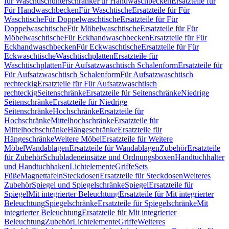
für Waschtischunterschränke
Für Handwaschbecken
Ersatzteile für
Für Handwaschbecken
Für Waschtische
Ersatzteile für Für
Waschtische
Für Doppelwaschtische
Ersatzteile für Für
Doppelwaschtische
Für Möbelwaschtische
Ersatzteile für Für
Möbelwaschtische
Für Eckhandwaschbecken
Ersatzteile für Für
Eckhandwaschbecken
Für Eckwaschtische
Ersatzteile für Für
Eckwaschtische
Waschtischplatten
Ersatzteile für
Waschtischplatten
Für Aufsatzwaschtisch Schalenform
Ersatzteile für
Für Aufsatzwaschtisch Schalenform
Für Aufsatzwaschtisch
rechteckig
Ersatzteile für Für Aufsatzwaschtisch
rechteckig
Seitenschränke
Ersatzteile für Seitenschränke
Niedrige
Seitenschränke
Ersatzteile für Niedrige
Seitenschränke
Hochschränke
Ersatzteile für
Hochschränke
Mittelhochschränke
Ersatzteile für
Mittelhochschränke
Hängeschränke
Ersatzteile für
Hängeschränke
Weitere Möbel
Ersatzteile für Weitere
Möbel
Wandablagen
Ersatzteile für Wandablagen
Zubehör
Ersatzteile
für Zubehör
Schubladeneinsätze und Ordnungsboxen
Handtuchhalter
und Handtuchhaken
Lichtelemente
Griffe
Sets
Füße
Magnettafeln
Steckdosen
Ersatzteile für Steckdosen
Weiteres
Zubehör
Spiegel und Spiegelschränke
Spiegel
Ersatzteile für
Spiegel
Mit integrierter Beleuchtung
Ersatzteile für Mit integrierter
Beleuchtung
Spiegelschränke
Ersatzteile für Spiegelschränke
Mit
integrierter Beleuchtung
Ersatzteile für Mit integrierter
Beleuchtung
Zubehör
Lichtelemente
Griffe
Weiteres