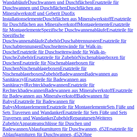
Wandabläufe
Duschwannen und Duschflächen
Ersatzteile für
Duschwannen und Duschflächen
Duschflächen aus
Mineralwerkstoff und Geberit Duofix
Installationselemente
Duschflächen aus Mineralwerkstoff
Ersatzteile
für Duschflächen aus Mineralwerkstoff
Montagelemente
Ersatzteile
für Montagelemente
Spezifische Duschwannenabläufe
Ersatzteile für
Spezifische
Duschwannenabläufe
Zubehör
Duschabtrennungen
Ersatzteile für
Duschabtrennungen
Duschseitenwände für Walk-in-
Dusche
Ersatzteile für Duschseitenwände für Walk-in-
Dusche
Zubehör
Ersatzteile für Zubehör
Nischenablageboxen für
Duschen
Ersatzteile für Nischenablageboxen für
Duschen
Nischenablageboxen
Ersatzteile für
Nischenablageboxen
Zubehör
Badewannen
Badewannen aus
Sanitäracryl
Ersatzteile für Badewannen aus
Sanitäracryl
Rechteckbadewannen
Ersatzteile für
Rechteckbadewannen
Badewannen aus Mineralwerkstoff
Ersatzteile
für Badewannen aus Mineralwerkstoff
Badewannen für
Babys
Ersatzteile für Badewannen für
Babys
Montagelemente
Ersatzteile für Montagelemente
Sets Füße und
Sets Traversen und Wandanker
Ersatzteile für Sets Füße und Sets
Traversen und Wandanker
Zubehör
Reparatursets
Weiteres
Zubehör
Apparateanschlüsse für Duschen und
Badewannen
Ablaufgarnituren für Duschwannen, d52
Ersatzteile für
Ablaufgarnituren für Duschwannen, d52
Ohne