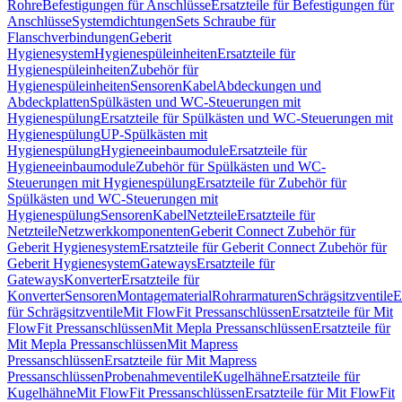
Rohre
Befestigungen für Anschlüsse
Ersatzteile für Befestigungen für
Anschlüsse
Systemdichtungen
Sets Schraube für
Flanschverbindungen
Geberit
Hygienesystem
Hygienespüleinheiten
Ersatzteile für
Hygienespüleinheiten
Zubehör für
Hygienespüleinheiten
Sensoren
Kabel
Abdeckungen und
Abdeckplatten
Spülkästen und WC-Steuerungen mit
Hygienespülung
Ersatzteile für Spülkästen und WC-Steuerungen mit
Hygienespülung
UP-Spülkästen mit
Hygienespülung
Hygieneeinbaumodule
Ersatzteile für
Hygieneeinbaumodule
Zubehör für Spülkästen und WC-
Steuerungen mit Hygienespülung
Ersatzteile für Zubehör für
Spülkästen und WC-Steuerungen mit
Hygienespülung
Sensoren
Kabel
Netzteile
Ersatzteile für
Netzteile
Netzwerkkomponenten
Geberit Connect Zubehör für
Geberit Hygienesystem
Ersatzteile für Geberit Connect Zubehör für
Geberit Hygienesystem
Gateways
Ersatzteile für
Gateways
Konverter
Ersatzteile für
Konverter
Sensoren
Montagematerial
Rohrarmaturen
Schrägsitzventile
E
für Schrägsitzventile
Mit FlowFit Pressanschlüssen
Ersatzteile für Mit
FlowFit Pressanschlüssen
Mit Mepla Pressanschlüssen
Ersatzteile für
Mit Mepla Pressanschlüssen
Mit Mapress
Pressanschlüssen
Ersatzteile für Mit Mapress
Pressanschlüssen
Probenahmeventile
Kugelhähne
Ersatzteile für
Kugelhähne
Mit FlowFit Pressanschlüssen
Ersatzteile für Mit FlowFit