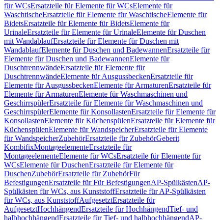
für WCs
Ersatzteile für Elemente für WCs
Elemente für
Waschtische
Ersatzteile für Elemente für Waschtische
Elemente für
Bidets
Ersatzteile für Elemente für Bidets
Elemente für
Urinale
Ersatzteile für Elemente für Urinale
Elemente für Duschen
mit Wandablauf
Ersatzteile für Elemente für Duschen mit
Wandablauf
Elemente für Duschen und Badewannen
Ersatzteile für
Elemente für Duschen und Badewannen
Elemente für
Duschtrennwände
Ersatzteile für Elemente für
Duschtrennwände
Elemente für Ausgussbecken
Ersatzteile für
Elemente für Ausgussbecken
Elemente für Armaturen
Ersatzteile für
Elemente für Armaturen
Elemente für Waschmaschinen und
Geschirrspüler
Ersatzteile für Elemente für Waschmaschinen und
Geschirrspüler
Elemente für Konsollasten
Ersatzteile für Elemente für
Konsollasten
Elemente für Küchenspülen
Ersatzteile für Elemente für
Küchenspülen
Elemente für Wandspeicher
Ersatzteile für Elemente
für Wandspeicher
Zubehör
Ersatzteile für Zubehör
Geberit
Kombifix
Montageelemente
Ersatzteile für
Montageelemente
Elemente für WCs
Ersatzteile für Elemente für
WCs
Elemente für Duschen
Ersatzteile für Elemente für
Duschen
Zubehör
Ersatzteile für Zubehör
Für
Befestigungen
Ersatzteile für Für Befestigungen
AP-Spülkästen
AP-
Spülkästen für WCs, aus Kunststoff
Ersatzteile für AP-Spülkästen
für WCs, aus Kunststoff
Aufgesetzt
Ersatzteile für
Aufgesetzt
Hochhängend
Ersatzteile für Hochhängend
Tief- und
halbhochhängend
Ersatzteile für Tief- und halbhochhängend
AP-