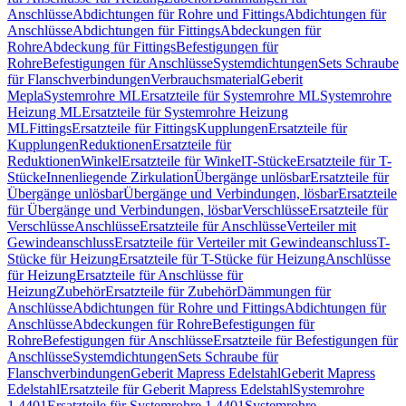
Anschlüsse
Abdichtungen für Rohre und Fittings
Abdichtungen für
Anschlüsse
Abdichtungen für Fittings
Abdeckungen für
Rohre
Abdeckung für Fittings
Befestigungen für
Rohre
Befestigungen für Anschlüsse
Systemdichtungen
Sets Schraube
für Flanschverbindungen
Verbrauchsmaterial
Geberit
Mepla
Systemrohre ML
Ersatzteile für Systemrohre ML
Systemrohre
Heizung ML
Ersatzteile für Systemrohre Heizung
ML
Fittings
Ersatzteile für Fittings
Kupplungen
Ersatzteile für
Kupplungen
Reduktionen
Ersatzteile für
Reduktionen
Winkel
Ersatzteile für Winkel
T-Stücke
Ersatzteile für T-
Stücke
Innenliegende Zirkulation
Übergänge unlösbar
Ersatzteile für
Übergänge unlösbar
Übergänge und Verbindungen, lösbar
Ersatzteile
für Übergänge und Verbindungen, lösbar
Verschlüsse
Ersatzteile für
Verschlüsse
Anschlüsse
Ersatzteile für Anschlüsse
Verteiler mit
Gewindeanschluss
Ersatzteile für Verteiler mit Gewindeanschluss
T-
Stücke für Heizung
Ersatzteile für T-Stücke für Heizung
Anschlüsse
für Heizung
Ersatzteile für Anschlüsse für
Heizung
Zubehör
Ersatzteile für Zubehör
Dämmungen für
Anschlüsse
Abdichtungen für Rohre und Fittings
Abdichtungen für
Anschlüsse
Abdeckungen für Rohre
Befestigungen für
Rohre
Befestigungen für Anschlüsse
Ersatzteile für Befestigungen für
Anschlüsse
Systemdichtungen
Sets Schraube für
Flanschverbindungen
Geberit Mapress Edelstahl
Geberit Mapress
Edelstahl
Ersatzteile für Geberit Mapress Edelstahl
Systemrohre
1.4401
Ersatzteile für Systemrohre 1.4401
Systemrohre