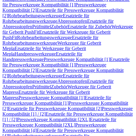
für Presswerkzeuge Kompatibilität [1]
Presswerkzeuge
Kompatibilität [2]
Ersatzteile für Presswerkzeuge Kompatibilität
[2]
Rohrbearbeitungswerkzeuge
Ersatzteile für
Rohrbearbeitungswerkzeuge
Abpressstopfen
Ersatzteile für
Abpressstopfen
Prüfmittel
Zubehör
Ersatzteile für Zubehör
Werkzeuge
für Geberit PushFit
Ersatzteile für Werkzeuge für Geberit
PushFit
Rohrbearbeitungswerkzeuge
Ersatzteile für
Rohrbearbeitungswerkzeuge
Werkzeuge für Geberit
Mepla
Ersatzteile für Werkzeuge für Geberit
Mepla
Handpresswerkzeuge
Ersatzteile für
Handpresswerkzeuge
Presswerkzeuge Kompatibilität [1]
Ersatzteile
für Presswerkzeuge Kompatibilität [1]
Presswerkzeuge
Kompatibilität [2]
Ersatzteile für Presswerkzeuge Kompatibilität
[2]
Rohrbearbeitungswerkzeuge
Ersatzteile für
Rohrbearbeitungswerkzeuge
Abpressstopfen
Ersatzteile für
Abpressstopfen
Prüfmittel
Zubehör
Werkzeuge für Geberit
Mapress
Ersatzteile für Werkzeuge für Geberit
Mapress
Presswerkzeuge Kompatibilität [1]
Ersatzteile für
Presswerkzeuge Kompatibilität [1]
Presswerkzeuge Kompatibilität
[2]
Ersatzteile für Presswerkzeuge Kompatibilität [2]
Presswerkzeuge
Kompatibilität [1] / [2]
Ersatzteile für Presswerkzeuge Kompatibilität
[1] / [2]
Presswerkzeuge Kompatibilität [2XL]
Ersatzteile für
Presswerkzeuge Kompatibilität [2XL]
Presswerkzeuge
Kompatibilität [4]
Ersatzteile für Presswerkzeuge Kompatibilität
[4]
Rohrbearbeitungswerkzeuge
Ersatzteile für