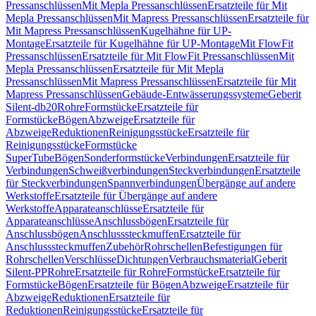
Pressanschlüssen
Mit Mepla Pressanschlüssen
Ersatzteile für Mit
Mepla Pressanschlüssen
Mit Mapress Pressanschlüssen
Ersatzteile für
Mit Mapress Pressanschlüssen
Kugelhähne für UP-
Montage
Ersatzteile für Kugelhähne für UP-Montage
Mit FlowFit
Pressanschlüssen
Ersatzteile für Mit FlowFit Pressanschlüssen
Mit
Mepla Pressanschlüssen
Ersatzteile für Mit Mepla
Pressanschlüssen
Mit Mapress Pressanschlüssen
Ersatzteile für Mit
Mapress Pressanschlüssen
Gebäude-Entwässerungssysteme
Geberit
Silent-db20
Rohre
Formstücke
Ersatzteile für
Formstücke
Bögen
Abzweige
Ersatzteile für
Abzweige
Reduktionen
Reinigungsstücke
Ersatzteile für
Reinigungsstücke
Formstücke
SuperTube
Bögen
Sonderformstücke
Verbindungen
Ersatzteile für
Verbindungen
Schweißverbindungen
Steckverbindungen
Ersatzteile
für Steckverbindungen
Spannverbindungen
Übergänge auf andere
Werkstoffe
Ersatzteile für Übergänge auf andere
Werkstoffe
Apparateanschlüsse
Ersatzteile für
Apparateanschlüsse
Anschlussbögen
Ersatzteile für
Anschlussbögen
Anschlusssteckmuffen
Ersatzteile für
Anschlusssteckmuffen
Zubehör
Rohrschellen
Befestigungen für
Rohrschellen
Verschlüsse
Dichtungen
Verbrauchsmaterial
Geberit
Silent-PP
Rohre
Ersatzteile für Rohre
Formstücke
Ersatzteile für
Formstücke
Bögen
Ersatzteile für Bögen
Abzweige
Ersatzteile für
Abzweige
Reduktionen
Ersatzteile für
Reduktionen
Reinigungsstücke
Ersatzteile für