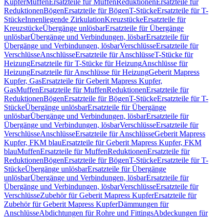
Kupfer
Muffen
Ersatzteile für Muffen
Reduktionen
Ersatzteile für
Reduktionen
Bögen
Ersatzteile für Bögen
T-Stücke
Ersatzteile für T-
Stücke
Innenliegende Zirkulation
Kreuzstücke
Ersatzteile für
Kreuzstücke
Übergänge unlösbar
Ersatzteile für Übergänge
unlösbar
Übergänge und Verbindungen, lösbar
Ersatzteile für
Übergänge und Verbindungen, lösbar
Verschlüsse
Ersatzteile für
Verschlüsse
Anschlüsse
Ersatzteile für Anschlüsse
T-Stücke für
Heizung
Ersatzteile für T-Stücke für Heizung
Anschlüsse für
Heizung
Ersatzteile für Anschlüsse für Heizung
Geberit Mapress
Kupfer, Gas
Ersatzteile für Geberit Mapress Kupfer,
Gas
Muffen
Ersatzteile für Muffen
Reduktionen
Ersatzteile für
Reduktionen
Bögen
Ersatzteile für Bögen
T-Stücke
Ersatzteile für T-
Stücke
Übergänge unlösbar
Ersatzteile für Übergänge
unlösbar
Übergänge und Verbindungen, lösbar
Ersatzteile für
Übergänge und Verbindungen, lösbar
Verschlüsse
Ersatzteile für
Verschlüsse
Anschlüsse
Ersatzteile für Anschlüsse
Geberit Mapress
Kupfer, FKM blau
Ersatzteile für Geberit Mapress Kupfer, FKM
blau
Muffen
Ersatzteile für Muffen
Reduktionen
Ersatzteile für
Reduktionen
Bögen
Ersatzteile für Bögen
T-Stücke
Ersatzteile für T-
Stücke
Übergänge unlösbar
Ersatzteile für Übergänge
unlösbar
Übergänge und Verbindungen, lösbar
Ersatzteile für
Übergänge und Verbindungen, lösbar
Verschlüsse
Ersatzteile für
Verschlüsse
Zubehör für Geberit Mapress Kupfer
Ersatzteile für
Zubehör für Geberit Mapress Kupfer
Dämmungen für
Anschlüsse
Abdichtungen für Rohre und Fittings
Abdeckungen für