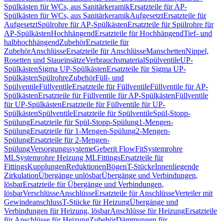
Spülkästen für WCs, aus Sanitärkeramik
Ersatzteile für AP-
Spülkästen für WCs, aus Sanitärkeramik
Aufgesetzt
Ersatzteile für
Aufgesetzt
Spülrohre für AP-Spülkästen
Ersatzteile für Spülrohre für
AP-Spülkästen
Hochhängend
Ersatzteile für Hochhängend
Tief- und
halbhochhängend
Zubehör
Ersatzteile für
Zubehör
Anschlüsse
Ersatzteile für Anschlüsse
Manschetten
Nippel,
Rosetten und Staueinsätze
Verbrauchsmaterial
Spülventile
UP-
Spülkästen
Sigma UP-Spülkästen
Ersatzteile für Sigma UP-
Spülkästen
Spülrohre
Zubehör
Füll- und
Spülventile
Füllventile
Ersatzteile für Füllventile
Füllventile für AP-
Spülkästen
Ersatzteile für Füllventile für AP-Spülkästen
Füllventile
für UP-Spülkästen
Ersatzteile für Füllventile für UP-
Spülkästen
Spülventile
Ersatzteile für Spülventile
Spül-Stopp-
Spülung
Ersatzteile für Spül-Stopp-Spülung
1-Mengen-
Spülung
Ersatzteile für 1-Mengen-Spülung
2-Mengen-
Spülung
Ersatzteile für 2-Mengen-
Spülung
Versorgungssysteme
Geberit FlowFit
Systemrohre
ML
Systemrohre Heizung ML
Fittings
Ersatzteile für
Fittings
Kupplungen
Reduktionen
Bögen
T-Stücke
Innenliegende
Zirkulation
Übergänge unlösbar
Übergänge und Verbindungen,
lösbar
Ersatzteile für Übergänge und Verbindungen,
lösbar
Verschlüsse
Anschlüsse
Ersatzteile für Anschlüsse
Verteiler mit
Gewindeanschluss
T-Stücke für Heizung
Übergänge und
Verbindungen für Heizung, lösbar
Anschlüsse für Heizung
Ersatzteile
für Anschlüsse für Heizung
Zubehör
Dämmungen für