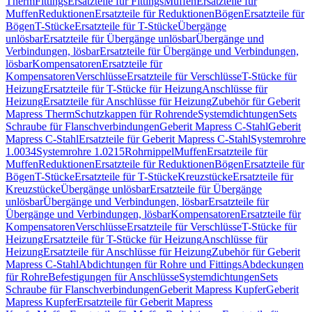
Therm
Fittings
Ersatzteile für Fittings
Muffen
Ersatzteile für
Muffen
Reduktionen
Ersatzteile für Reduktionen
Bögen
Ersatzteile für
Bögen
T-Stücke
Ersatzteile für T-Stücke
Übergänge
unlösbar
Ersatzteile für Übergänge unlösbar
Übergänge und
Verbindungen, lösbar
Ersatzteile für Übergänge und Verbindungen,
lösbar
Kompensatoren
Ersatzteile für
Kompensatoren
Verschlüsse
Ersatzteile für Verschlüsse
T-Stücke für
Heizung
Ersatzteile für T-Stücke für Heizung
Anschlüsse für
Heizung
Ersatzteile für Anschlüsse für Heizung
Zubehör für Geberit
Mapress Therm
Schutzkappen für Rohrende
Systemdichtungen
Sets
Schraube für Flanschverbindungen
Geberit Mapress C-Stahl
Geberit
Mapress C-Stahl
Ersatzteile für Geberit Mapress C-Stahl
Systemrohre
1.0034
Systemrohre 1.0215
Rohrnippel
Muffen
Ersatzteile für
Muffen
Reduktionen
Ersatzteile für Reduktionen
Bögen
Ersatzteile für
Bögen
T-Stücke
Ersatzteile für T-Stücke
Kreuzstücke
Ersatzteile für
Kreuzstücke
Übergänge unlösbar
Ersatzteile für Übergänge
unlösbar
Übergänge und Verbindungen, lösbar
Ersatzteile für
Übergänge und Verbindungen, lösbar
Kompensatoren
Ersatzteile für
Kompensatoren
Verschlüsse
Ersatzteile für Verschlüsse
T-Stücke für
Heizung
Ersatzteile für T-Stücke für Heizung
Anschlüsse für
Heizung
Ersatzteile für Anschlüsse für Heizung
Zubehör für Geberit
Mapress C-Stahl
Abdichtungen für Rohre und Fittings
Abdeckungen
für Rohre
Befestigungen für Anschlüsse
Systemdichtungen
Sets
Schraube für Flanschverbindungen
Geberit Mapress Kupfer
Geberit
Mapress Kupfer
Ersatzteile für Geberit Mapress