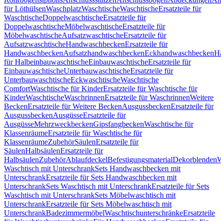
für Löthülsen
Waschplatz
Waschtische
Waschtische
Ersatzteile für
Waschtische
Doppelwaschtische
Ersatzteile für
Doppelwaschtische
Möbelwaschtische
Ersatzteile für
Möbelwaschtische
Aufsatzwaschtische
Ersatzteile für
Aufsatzwaschtische
Handwaschbecken
Ersatzteile für
Handwaschbecken
Aufsatzhandwaschbecken
Eckhandwaschbecken
H
für Halbeinbauwaschtische
Einbauwaschtische
Ersatzteile für
Einbauwaschtische
Unterbauwaschtische
Ersatzteile für
Unterbauwaschtische
Eckwaschtische
Waschtische
Comfort
Waschtische für Kinder
Ersatzteile für Waschtische für
Kinder
Waschtische
Waschrinnen
Ersatzteile für Waschrinnen
Weitere
Becken
Ersatzteile für Weitere Becken
Ausgussbecken
Ersatzteile für
Ausgussbecken
Ausgüsse
Ersatzteile für
Ausgüsse
Mehrzweckbecken
Gipsfangbecken
Waschtische für
Klassenräume
Ersatzteile für Waschtische für
Klassenräume
Zubehör
Säulen
Ersatzteile für
Säulen
Halbsäulen
Ersatzteile für
Halbsäulen
Zubehör
Ablaufdeckel
Befestigungsmaterial
Dekorblenden
W
Waschtisch mit Unterschrank
Sets Handwaschbecken mit
Unterschrank
Ersatzteile für Sets Handwaschbecken mit
Unterschrank
Sets Waschtisch mit Unterschrank
Ersatzteile für Sets
Waschtisch mit Unterschrank
Sets Möbelwaschtisch mit
Unterschrank
Ersatzteile für Sets Möbelwaschtisch mit
Unterschrank
Badezimmermöbel
Waschtischunterschränke
Ersatzteile