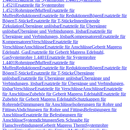
1.4521
Ersatzteile für Systemrohre
1.4521
Rohrnippel
Muffen
Ersatzteile für
Muffen
Reduktionen
Ersatzteile für Reduktionen
Bögen
Ersatzteile für
Bögen
T-Stücke
Ersatzteile für T-Stücke
Innenliegende
Zirkulation
Übergänge unlösbar
Ersatzteile für Übergänge
unlösbar
Übergänge und Verbindungen, lösbar
Ersatzteile für
Übergänge und Verbindungen, lösbar
Kompensatoren
Ersatzteile für
Kompensatoren
Verschlüsse
Ersatzteile für
Verschlüsse
Anschlüsse
Ersatzteile für Anschlüsse
Geberit Mapress
Edelstahl, Gas
Ersatzteile für Geberit Mapress Edelstahl,
Gas
Systemrohre 1.4401
Ersatzteile für Systemrohre
1.4401
Rohrnippel
Muffen
Ersatzteile für
Muffen
Reduktionen
Ersatzteile für Reduktionen
Bögen
Ersatzteile für
Bögen
T-Stücke
Ersatzteile für T-Stücke
Übergänge
unlösbar
Ersatzteile für Übergänge unlösbar
Übergänge und
Verbindungen, lösbar
Ersatzteile für Übergänge und Verbindungen,
lösbar
Verschlüsse
Ersatzteile für Verschlüsse
Anschlüsse
Ersatzteile
für Anschlüsse
Zubehör für Geberit Mapress Edelstahl
Ersatzteile für
Zubehör für Geberit Mapress Edelstahl
Schutzkappen für
Rohrende
Dämmungen für Anschlüsse
Isolierungen für Rohre und
Fittings
Abdichtungen für Rohre und Fittings
Befestigungen für
Anschlüsse
Ersatzteile für Befestigungen für
Anschlüsse
Systemdichtungen
Sets Schraube für
Flanschverbindungen
Geberit Mapress Therm
Systemrohre