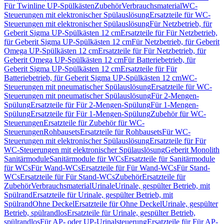
Für Twinline UP-Spülkästen
Zubehör
Verbrauchsmaterial
WC-
Steuerungen mit elektronischer Spülauslösung
Ersatzteile für WC-
Steuerungen mit elektronischer Spülauslösung
Für Netzbetrieb, für
Geberit Sigma UP-Spülkästen 12 cm
Ersatzteile für Für Netzbetrieb,
für Geberit Sigma UP-Spülkästen 12 cm
Für Netzbetrieb, für Geberit
Omega UP-Spülkästen 12 cm
Ersatzteile für Für Netzbetrieb, für
Geberit Omega UP-Spülkästen 12 cm
Für Batteriebetrieb, für
Geberit Sigma UP-Spülkästen 12 cm
Ersatzteile für Für
Batteriebetrieb, für Geberit Sigma UP-Spülkästen 12 cm
WC-
Steuerungen mit pneumatischer Spülauslösung
Ersatzteile für WC-
Steuerungen mit pneumatischer Spülauslösung
Für 2-Mengen-
Spülung
Ersatzteile für Für 2-Mengen-Spülung
Für 1-Mengen-
Spülung
Ersatzteile für Für 1-Mengen-Spülung
Zubehör für WC-
Steuerungen
Ersatzteile für Zubehör für WC-
Steuerungen
Rohbausets
Ersatzteile für Rohbausets
Für WC-
Steuerungen mit elektronischer Spülauslösung
Ersatzteile für Für
WC-Steuerungen mit elektronischer Spülauslösung
Geberit Monolith
Sanitärmodule
Sanitärmodule für WCs
Ersatzteile für Sanitärmodule
für WCs
Für Wand-WCs
Ersatzteile für Für Wand-WCs
Für Stand-
WCs
Ersatzteile für Für Stand-WCs
Zubehör
Ersatzteile für
Zubehör
Verbrauchsmaterial
Urinale
Urinale, gespülter Betrieb, mit
Spülrand
Ersatzteile für Urinale, gespülter Betrieb, mit
Spülrand
Ohne Deckel
Ersatzteile für Ohne Deckel
Urinale, gespülter
Betrieb, spülrandlos
Ersatzteile für Urinale, gespülter Betrieb,
spülrandlos
Für AP- oder UP-Urinalsteuerung
Ersatzteile für Für AP-