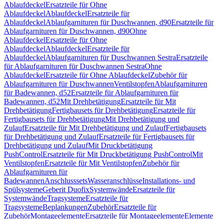
Ablaufdeckel
Ersatzteile für Ohne
Ablaufdeckel
Ablaufdeckel
Ersatzteile für
Ablaufdeckel
Ablaufgarnituren für Duschwannen, d90
Ersatzteile für
Ablaufgarnituren für Duschwannen, d90
Ohne
Ablaufdeckel
Ersatzteile für Ohne
Ablaufdeckel
Ablaufdeckel
Ersatzteile für
Ablaufdeckel
Ablaufgarnituren für Duschwannen Sestra
Ersatzteile
für Ablaufgarnituren für Duschwannen Sestra
Ohne
Ablaufdeckel
Ersatzteile für Ohne Ablaufdeckel
Zubehör für
Ablaufgarnituren für Duschwannen
Ventilstopfen
Ablaufgarnituren
für Badewannen, d52
Ersatzteile für Ablaufgarnituren für
Badewannen, d52
Mit Drehbetätigung
Ersatzteile für Mit
Drehbetätigung
Fertigbausets für Drehbetätigung
Ersatzteile für
Fertigbausets für Drehbetätigung
Mit Drehbetätigung und
Zulauf
Ersatzteile für Mit Drehbetätigung und Zulauf
Fertigbausets
für Drehbetätigung und Zulauf
Ersatzteile für Fertigbausets für
Drehbetätigung und Zulauf
Mit Druckbetätigung
PushControl
Ersatzteile für Mit Druckbetätigung PushControl
Mit
Ventilstopfen
Ersatzteile für Mit Ventilstopfen
Zubehör für
Ablaufgarnituren für
Badewannen
Anschlusssets
Wasseranschlüsse
Installations- und
Spülsysteme
Geberit Duofix
Systemwände
Ersatzteile für
Systemwände
Tragsysteme
Ersatzteile für
Tragsysteme
Beplankungen
Zubehör
Ersatzteile für
Zubehör
Montageelemente
Ersatzteile für Montageelemente
Elemente