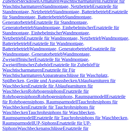
Zubehör
Steckdosen
Armaturen
Waschtischarmaturen
Ersatzteile für
Waschtischarmaturen
Standmontage, Netzbetrieb
Ersatzteile für
Standmontage, Netzbetrieb
Standmontage, Batteriebetrieb
Ersatzteile
für Standmontage, Batteriebetrieb
Standmontage,
Generatorbetrieb
Ersatzteile für Standmontage,
Generatorbetrieb
Standmontage, Einhebelmischer
Ersatzteile für
Standmontage, Einhebelmischer
Wandmontage,
Netzbetrieb
Ersatzteile für Wandmontage, Netzbetrieb
Wandmontage,
Batteriebetrieb
Ersatzteile für Wandmontage,
Batteriebetrieb
Wandmontage, Generatorbetrieb
Ersatzteile für
Wandmontage, Generatorbetrieb
Wandmontage,
Zweigriffmischer
Ersatzteile für Wandmontage,
Zweigriffmischer
Zubehör
Ersatzteile für Zubehör
Für
Waschtischarmaturen
Ersatzteile für Für
Waschtischarmaturen
Apparateanschlüsse für Waschplatz,
Spülbecken, Geräte und Ausgussbecken
Ablaufgarnituren für
Waschbecken
Ersatzteile für Ablaufgarnituren für
Waschbecken
Rohrbogensiphons
Ersatzteile für
Rohrbogensiphons
Rohrbogensiphons, Raumsparmodell
Ersatzteile
für Rohrbogensiphons, Raumsparmodell
Tauchrohrsiphons für
Waschbecken
Ersatzteile für Tauchrohrsiphons für
Waschbecken
Tauchrohrsiphons für Waschbecken,
Raumsparmodell
Ersatzteile für Tauchrohrsiphons für Waschbecken,
Raumsparmodell
UP-Siphons
Ersatzteile für UP-
Siphons
Waschbeckenanschlüsse
Ersatzteile für