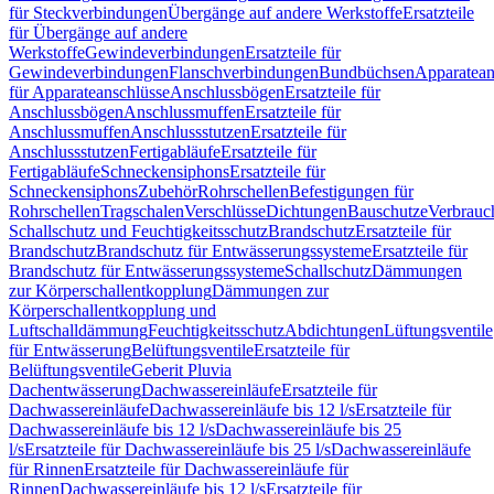
für Steckverbindungen
Übergänge auf andere Werkstoffe
Ersatzteile
für Übergänge auf andere
Werkstoffe
Gewindeverbindungen
Ersatzteile für
Gewindeverbindungen
Flanschverbindungen
Bundbüchsen
Apparatean
für Apparateanschlüsse
Anschlussbögen
Ersatzteile für
Anschlussbögen
Anschlussmuffen
Ersatzteile für
Anschlussmuffen
Anschlussstutzen
Ersatzteile für
Anschlussstutzen
Fertigabläufe
Ersatzteile für
Fertigabläufe
Schneckensiphons
Ersatzteile für
Schneckensiphons
Zubehör
Rohrschellen
Befestigungen für
Rohrschellen
Tragschalen
Verschlüsse
Dichtungen
Bauschutze
Verbrauc
Schallschutz und Feuchtigkeitsschutz
Brandschutz
Ersatzteile für
Brandschutz
Brandschutz für Entwässerungssysteme
Ersatzteile für
Brandschutz für Entwässerungssysteme
Schallschutz
Dämmungen
zur Körperschallentkopplung
Dämmungen zur
Körperschallentkopplung und
Luftschalldämmung
Feuchtigkeitsschutz
Abdichtungen
Lüftungsventile
für Entwässerung
Belüftungsventile
Ersatzteile für
Belüftungsventile
Geberit Pluvia
Dachentwässerung
Dachwassereinläufe
Ersatzteile für
Dachwassereinläufe
Dachwassereinläufe bis 12 l/s
Ersatzteile für
Dachwassereinläufe bis 12 l/s
Dachwassereinläufe bis 25
l/s
Ersatzteile für Dachwassereinläufe bis 25 l/s
Dachwassereinläufe
für Rinnen
Ersatzteile für Dachwassereinläufe für
Rinnen
Dachwassereinläufe bis 12 l/s
Ersatzteile für