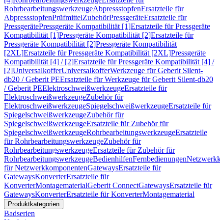
Rohrbearbeitungswerkzeuge
Abpressstopfen
Ersatzteile für
Abpressstopfen
Prüfmittel
Zubehör
Pressgeräte
Ersatzteile für
Pressgeräte
Pressgeräte Kompatibilität [1]
Ersatzteile für Pressgeräte
Kompatibilität [1]
Pressgeräte Kompatibilität [2]
Ersatzteile für
Pressgeräte Kompatibilität [2]
Pressgeräte Kompatibilität
[2XL]
Ersatzteile für Pressgeräte Kompatibilität [2XL]
Pressgeräte
Kompatibilität [4] / [2]
Ersatzteile für Pressgeräte Kompatibilität [4] /
[2]
Universalkoffer
Universalkoffer
Werkzeuge für Geberit Silent-
db20 / Geberit PE
Ersatzteile für Werkzeuge für Geberit Silent-db20
/ Geberit PE
Elektroschweißwerkzeuge
Ersatzteile für
Elektroschweißwerkzeuge
Zubehör für
Elektroschweißwerkzeuge
Spiegelschweißwerkzeuge
Ersatzteile für
Spiegelschweißwerkzeuge
Zubehör für
Spiegelschweißwerkzeuge
Ersatzteile für Zubehör für
Spiegelschweißwerkzeuge
Rohrbearbeitungswerkzeuge
Ersatzteile
für Rohrbearbeitungswerkzeuge
Zubehör für
Rohrbearbeitungswerkzeuge
Ersatzteile für Zubehör für
Rohrbearbeitungswerkzeuge
Bedienhilfen
Fernbedienungen
Netzwerk
für Netzwerkkomponenten
Gateways
Ersatzteile für
Gateways
Konverter
Ersatzteile für
Konverter
Montagematerial
Geberit Connect
Gateways
Ersatzteile für
Gateways
Konverter
Ersatzteile für Konverter
Montagematerial
Produktkategorien
Badserien