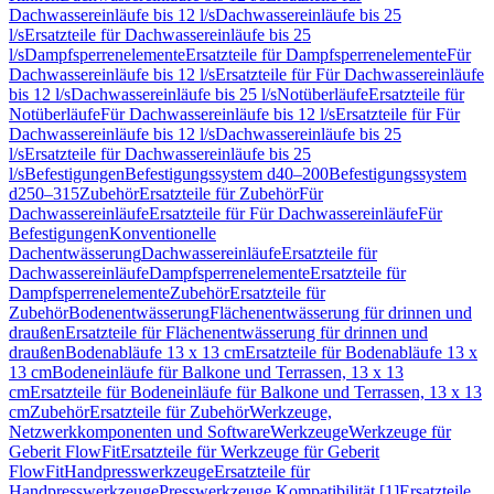
Dachwassereinläufe bis 12 l/s
Dachwassereinläufe bis 25
l/s
Ersatzteile für Dachwassereinläufe bis 25
l/s
Dampfsperrenelemente
Ersatzteile für Dampfsperrenelemente
Für
Dachwassereinläufe bis 12 l/s
Ersatzteile für Für Dachwassereinläufe
bis 12 l/s
Dachwassereinläufe bis 25 l/s
Notüberläufe
Ersatzteile für
Notüberläufe
Für Dachwassereinläufe bis 12 l/s
Ersatzteile für Für
Dachwassereinläufe bis 12 l/s
Dachwassereinläufe bis 25
l/s
Ersatzteile für Dachwassereinläufe bis 25
l/s
Befestigungen
Befestigungssystem d40–200
Befestigungssystem
d250–315
Zubehör
Ersatzteile für Zubehör
Für
Dachwassereinläufe
Ersatzteile für Für Dachwassereinläufe
Für
Befestigungen
Konventionelle
Dachentwässerung
Dachwassereinläufe
Ersatzteile für
Dachwassereinläufe
Dampfsperrenelemente
Ersatzteile für
Dampfsperrenelemente
Zubehör
Ersatzteile für
Zubehör
Bodenentwässerung
Flächenentwässerung für drinnen und
draußen
Ersatzteile für Flächenentwässerung für drinnen und
draußen
Bodenabläufe 13 x 13 cm
Ersatzteile für Bodenabläufe 13 x
13 cm
Bodeneinläufe für Balkone und Terrassen, 13 x 13
cm
Ersatzteile für Bodeneinläufe für Balkone und Terrassen, 13 x 13
cm
Zubehör
Ersatzteile für Zubehör
Werkzeuge,
Netzwerkkomponenten und Software
Werkzeuge
Werkzeuge für
Geberit FlowFit
Ersatzteile für Werkzeuge für Geberit
FlowFit
Handpresswerkzeuge
Ersatzteile für
Handpresswerkzeuge
Presswerkzeuge Kompatibilität [1]
Ersatzteile