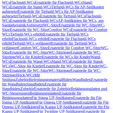
WCs
Flachspül-WCs
Ersatzteile für Flachspül-WCs
Stand-
WCs
Ersatzteile für Stand-WCs
Tiefspül-WCs für AP-Spülkasten
aufgesetzt
Ersatzteile für Tiefspül-WCs für AP-Spülkasten
aufgesetzt
Tiefspül-WCs
Ersatzteile für Tiefspül-WCs
Flachspül-
WCs
Ersatzteile für Flachspül-WCs
AP-Spülkästen für WCs, aus
Sanitärkeramik
Aufgesetzt
WC-Sitze
Ersatzteile für WC-Sitze
WC-
Sitze
Ersatzteile für WC-Sitze
Comfort WCs
Ersatzteile für Comfort
WCs
Tiefspül-WCs erhöht
Ersatzteile für Tiefspül-WCs
erhöht
Flachspül-WCs erhöht
Ersatzteile für Flachspül-WCs
erhöht
Tiefspül-WCs verlängert
Ersatzteile für Tiefspül-WCs
verlängert
Comfort WC-Sitze
Ersatzteile für Comfort WC-Sitze
WC-
Sitze
Ersatzteile für WC-Sitze
WC-Sitzringe
Ersatzteile für WC-
Sitzringe
WCs für Kinder
Ersatzteile für WCs für Kinder
Wand-
WCs
Ersatzteile für Wand-WCs
Stand-WCs
Ersatzteile für Stand-
WCs
WC-Sitze für Kinder
Ersatzteile für WC-Sitze für Kinder
WC-
Sitze
Ersatzteile für WC-Sitze
WC-Sitzringe
Ersatzteile für WC-
Sitzringe
Hock-WCs
Mit
Spülung
Zubehör
Befestigungsmaterial
Bidets
Wandbidets
Ersatzteile
für Wandbidets
Standbidets
Ersatzteile für
Standbidets
Zubehör
Ersatzteile für Zubehör
Betätigungsplatten und
WC-Steuerungen
Betätigungsplatten
Ersatzteile für
Betätigungsplatten
Für Sigma UP-Spülkästen
Ersatzteile für Für
Sigma UP-Spülkästen
Für Omega UP-Spülkästen
Ersatzteile für Für
Omega UP-Spülkästen
Für Kappa UP-Spülkästen
Ersatzteile für Für
Kappa UP-Spülkästen
Für Twinline UP-Spülkästen
Ersatzteile für