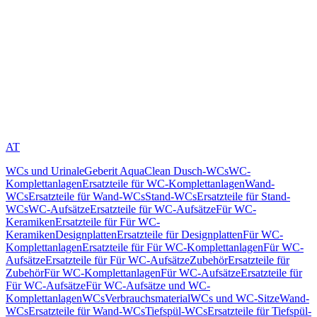
AT
WCs und Urinale
Geberit AquaClean Dusch-WCs
WC-
Komplettanlagen
Ersatzteile für WC-Komplettanlagen
Wand-
WCs
Ersatzteile für Wand-WCs
Stand-WCs
Ersatzteile für Stand-
WCs
WC-Aufsätze
Ersatzteile für WC-Aufsätze
Für WC-
Keramiken
Ersatzteile für Für WC-
Keramiken
Designplatten
Ersatzteile für Designplatten
Für WC-
Komplettanlagen
Ersatzteile für Für WC-Komplettanlagen
Für WC-
Aufsätze
Ersatzteile für Für WC-Aufsätze
Zubehör
Ersatzteile für
Zubehör
Für WC-Komplettanlagen
Für WC-Aufsätze
Ersatzteile für
Für WC-Aufsätze
Für WC-Aufsätze und WC-
Komplettanlagen
WCs
Verbrauchsmaterial
WCs und WC-Sitze
Wand-
WCs
Ersatzteile für Wand-WCs
Tiefspül-WCs
Ersatzteile für Tiefspül-