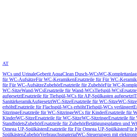
AT
WCs und Urinale
Geberit AquaClean Dusch-WCs
WC-Komplettanlag
für WC-Aufsätze
Für WC-Keramiken
Ersatzteile für Für WC-Kerami
für Für WC-Aufsätze
Zubehör
Ersatzteile für Zubehör
Für WC-Komplet
WC-Sitze
Wand-WCs
Ersatzteile für Wand-WCs
Tiefspül-WCs
Ersatzt
aufgesetzt
Ersatzteile für Tiefspül-WCs für AP-Spülkasten aufgesetzt
T
Sanitärkeramik
Aufgesetzt
WC-Sitze
Ersatzteile für WC-Sitze
WC-Sitze
erhöht
Ersatzteile für Flachspül-WCs erhöht
Tiefspül-WCs verlängert
E
Sitzringe
Ersatzteile für WC-Sitzringe
WCs für Kinder
Ersatzteile für 
Kinder
WC-Sitze
Ersatzteile für WC-Sitze
WC-Sitzringe
Ersatzteile fü
Standbidets
Zubehör
Ersatzteile für Zubehör
Betätigungsplatten und W
Omega UP-Spülkästen
Ersatzteile für Für Omega UP-Spülkästen
Für 
Spülkästen
Zubehör
Verbrauchsmaterial
WC-Steuerungen mit elektroni