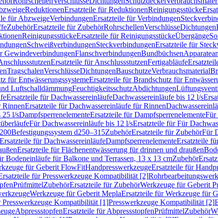
ehör
Rohrschellen
Verschlüsse
Dichtungen
Schutzdeckel
Verbrauchsmater
Abzweige
Reduktionen
Ersatzteile für Reduktionen
Reinigungsstücke
Ersat
ile für Abzweige
Verbindungen
Ersatzteile für Verbindungen
Steckverbi
ffe
Zubehör
Ersatzteile für Zubehör
Rohrschellen
Verschlüsse
Dichtungen
ktionen
Reinigungsstücke
Ersatzteile für Reinigungsstücke
Übergänge
So
bindungen
Schweißverbindungen
Steckverbindungen
Ersatzteile für Ste
für Gewindeverbindungen
Flanschverbindungen
Bundbüchsen
Apparatean
Anschlussstutzen
Ersatzteile für Anschlussstutzen
Fertigabläufe
Ersatzteil
len
Tragschalen
Verschlüsse
Dichtungen
Bauschutze
Verbrauchsmaterial
Br
tz für Entwässerungssysteme
Ersatzteile für Brandschutz für Entwässe
und Luftschalldämmung
Feuchtigkeitsschutz
Abdichtungen
Lüftungsvent
fe
Ersatzteile für Dachwassereinläufe
Dachwassereinläufe bis 12 l/s
Ersa
r Rinnen
Ersatzteile für Dachwassereinläufe für Rinnen
Dachwassereinläu
 25 l/s
Dampfsperrenelemente
Ersatzteile für Dampfsperrenelemente
Für 
tüberläufe
Für Dachwassereinläufe bis 12 l/s
Ersatzteile für Für Dachwass
–200
Befestigungssystem d250–315
Zubehör
Ersatzteile für Zubehör
Für 
Ersatzteile für Dachwassereinläufe
Dampfsperrenelemente
Ersatzteile 
raußen
Ersatzteile für Flächenentwässerung für drinnen und draußen
Bode
für Bodeneinläufe für Balkone und Terrassen, 13 x 13 cm
Zubehör
Ersatz
erkzeuge für Geberit FlowFit
Handpresswerkzeuge
Ersatzteile für Hand
Ersatzteile für Presswerkzeuge Kompatibilität [2]
Rohrbearbeitungswer
opfen
Prüfmittel
Zubehör
Ersatzteile für Zubehör
Werkzeuge für Geberit P
swerkzeuge
Werkzeuge für Geberit Mepla
Ersatzteile für Werkzeuge für 
ür Presswerkzeuge Kompatibilität [1]
Presswerkzeuge Kompatibilität [2]
E
zeuge
Abpressstopfen
Ersatzteile für Abpressstopfen
Prüfmittel
Zubehör
We