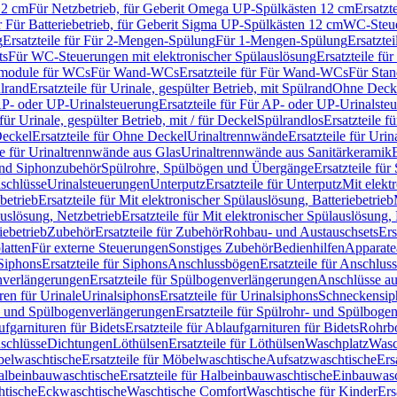
12 cm
Für Netzbetrieb, für Geberit Omega UP-Spülkästen 12 cm
Ersatzt
ür Für Batteriebetrieb, für Geberit Sigma UP-Spülkästen 12 cm
WC-Steue
g
Ersatzteile für Für 2-Mengen-Spülung
Für 1-Mengen-Spülung
Ersatzte
ts
Für WC-Steuerungen mit elektronischer Spülauslösung
Ersatzteile f
ärmodule für WCs
Für Wand-WCs
Ersatzteile für Für Wand-WCs
Für Sta
ülrand
Ersatzteile für Urinale, gespülter Betrieb, mit Spülrand
Ohne Deck
P- oder UP-Urinalsteuerung
Ersatzteile für Für AP- oder UP-Urinalste
 für Urinale, gespülter Betrieb, mit / für Deckel
Spülrandlos
Ersatzteile f
eckel
Ersatzteile für Ohne Deckel
Urinaltrennwände
Ersatzteile für Uri
le für Urinaltrennwände aus Glas
Urinaltrennwände aus Sanitärkeramik
nd Siphonzubehör
Spülrohre, Spülbögen und Übergänge
Ersatzteile fü
schlüsse
Urinalsteuerungen
Unterputz
Ersatzteile für Unterputz
Mit elekt
betrieb
Ersatzteile für Mit elektronischer Spülauslösung, Batteriebetrieb
auslösung, Netzbetrieb
Ersatzteile für Mit elektronischer Spülauslösung,
iebetrieb
Zubehör
Ersatzteile für Zubehör
Rohbau- und Austauschsets
Ers
atten
Für externe Steuerungen
Sonstiges Zubehör
Bedienhilfen
Apparate
Siphons
Ersatzteile für Siphons
Anschlussbögen
Ersatzteile für Anschlu
verlängerungen
Ersatzteile für Spülbogenverlängerungen
Anschlüsse a
ren für Urinale
Urinalsiphons
Ersatzteile für Urinalsiphons
Schneckensip
- und Spülbogenverlängerungen
Ersatzteile für Spülrohr- und Spülbog
fgarnituren für Bidets
Ersatzteile für Ablaufgarnituren für Bidets
Rohrb
schlüsse
Dichtungen
Löthülsen
Ersatzteile für Löthülsen
Waschplatz
Wasc
elwaschtische
Ersatzteile für Möbelwaschtische
Aufsatzwaschtische
Ers
albeinbauwaschtische
Ersatzteile für Halbeinbauwaschtische
Einbauwasc
htische
Eckwaschtische
Waschtische Comfort
Waschtische für Kinder
Ers