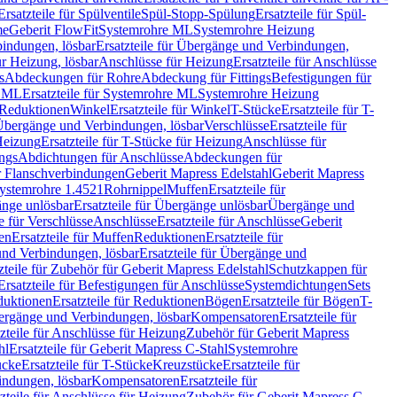
Ersatzteile für Spülventile
Spül-Stopp-Spülung
Ersatzteile für Spül-
me
Geberit FlowFit
Systemrohre ML
Systemrohre Heizung
indungen, lösbar
Ersatzteile für Übergänge und Verbindungen,
r Heizung, lösbar
Anschlüsse für Heizung
Ersatzteile für Anschlüsse
s
Abdeckungen für Rohre
Abdeckung für Fittings
Befestigungen für
e ML
Ersatzteile für Systemrohre ML
Systemrohre Heizung
r Reduktionen
Winkel
Ersatzteile für Winkel
T-Stücke
Ersatzteile für T-
r Übergänge und Verbindungen, lösbar
Verschlüsse
Ersatzteile für
Heizung
Ersatzteile für T-Stücke für Heizung
Anschlüsse für
ngs
Abdichtungen für Anschlüsse
Abdeckungen für
r Flanschverbindungen
Geberit Mapress Edelstahl
Geberit Mapress
 Systemrohre 1.4521
Rohrnippel
Muffen
Ersatzteile für
nge unlösbar
Ersatzteile für Übergänge unlösbar
Übergänge und
le für Verschlüsse
Anschlüsse
Ersatzteile für Anschlüsse
Geberit
en
Ersatzteile für Muffen
Reduktionen
Ersatzteile für
nd Verbindungen, lösbar
Ersatzteile für Übergänge und
zteile für Zubehör für Geberit Mapress Edelstahl
Schutzkappen für
Ersatzteile für Befestigungen für Anschlüsse
Systemdichtungen
Sets
duktionen
Ersatzteile für Reduktionen
Bögen
Ersatzteile für Bögen
T-
bergänge und Verbindungen, lösbar
Kompensatoren
Ersatzteile für
zteile für Anschlüsse für Heizung
Zubehör für Geberit Mapress
hl
Ersatzteile für Geberit Mapress C-Stahl
Systemrohre
ücke
Ersatzteile für T-Stücke
Kreuzstücke
Ersatzteile für
indungen, lösbar
Kompensatoren
Ersatzteile für
zteile für Anschlüsse für Heizung
Zubehör für Geberit Mapress C-