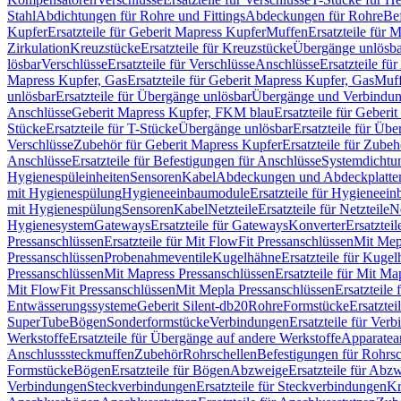
Stahl
Abdichtungen für Rohre und Fittings
Abdeckungen für Rohre
Be
Kupfer
Ersatzteile für Geberit Mapress Kupfer
Muffen
Ersatzteile für 
Zirkulation
Kreuzstücke
Ersatzteile für Kreuzstücke
Übergänge unlösba
lösbar
Verschlüsse
Ersatzteile für Verschlüsse
Anschlüsse
Ersatzteile fü
Mapress Kupfer, Gas
Ersatzteile für Geberit Mapress Kupfer, Gas
Muf
unlösbar
Ersatzteile für Übergänge unlösbar
Übergänge und Verbindun
Anschlüsse
Geberit Mapress Kupfer, FKM blau
Ersatzteile für Geber
Stücke
Ersatzteile für T-Stücke
Übergänge unlösbar
Ersatzteile für Üb
Verschlüsse
Zubehör für Geberit Mapress Kupfer
Ersatzteile für Zube
Anschlüsse
Ersatzteile für Befestigungen für Anschlüsse
Systemdichtu
Hygienespüleinheiten
Sensoren
Kabel
Abdeckungen und Abdeckplatte
mit Hygienespülung
Hygieneeinbaumodule
Ersatzteile für Hygieneei
mit Hygienespülung
Sensoren
Kabel
Netzteile
Ersatzteile für Netzteile
N
Hygienesystem
Gateways
Ersatzteile für Gateways
Konverter
Ersatzteil
Pressanschlüssen
Ersatzteile für Mit FlowFit Pressanschlüssen
Mit Mep
Pressanschlüssen
Probenahmeventile
Kugelhähne
Ersatzteile für Kuge
Pressanschlüssen
Mit Mapress Pressanschlüssen
Ersatzteile für Mit Ma
Mit FlowFit Pressanschlüssen
Mit Mepla Pressanschlüssen
Ersatzteile
Entwässerungssysteme
Geberit Silent-db20
Rohre
Formstücke
Ersatztei
SuperTube
Bögen
Sonderformstücke
Verbindungen
Ersatzteile für Ver
Werkstoffe
Ersatzteile für Übergänge auf andere Werkstoffe
Apparatea
Anschlusssteckmuffen
Zubehör
Rohrschellen
Befestigungen für Rohrsc
Formstücke
Bögen
Ersatzteile für Bögen
Abzweige
Ersatzteile für Abz
Verbindungen
Steckverbindungen
Ersatzteile für Steckverbindungen
Kr