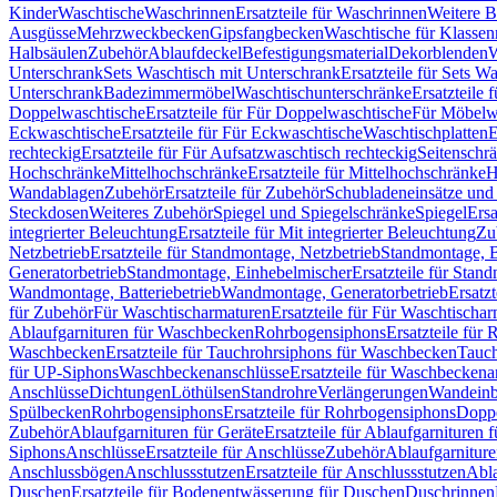
Kinder
Waschtische
Waschrinnen
Ersatzteile für Waschrinnen
Weitere 
Ausgüsse
Mehrzweckbecken
Gipsfangbecken
Waschtische für Klasse
Halbsäulen
Zubehör
Ablaufdeckel
Befestigungsmaterial
Dekorblenden
W
Unterschrank
Sets Waschtisch mit Unterschrank
Ersatzteile für Sets W
Unterschrank
Badezimmermöbel
Waschtischunterschränke
Ersatzteile 
Doppelwaschtische
Ersatzteile für Für Doppelwaschtische
Für Möbelw
Eckwaschtische
Ersatzteile für Für Eckwaschtische
Waschtischplatten
E
rechteckig
Ersatzteile für Für Aufsatzwaschtisch rechteckig
Seitenschr
Hochschränke
Mittelhochschränke
Ersatzteile für Mittelhochschränke
H
Wandablagen
Zubehör
Ersatzteile für Zubehör
Schubladeneinsätze un
Steckdosen
Weiteres Zubehör
Spiegel und Spiegelschränke
Spiegel
Ersa
integrierter Beleuchtung
Ersatzteile für Mit integrierter Beleuchtung
Zu
Netzbetrieb
Ersatzteile für Standmontage, Netzbetrieb
Standmontage, Ba
Generatorbetrieb
Standmontage, Einhebelmischer
Ersatzteile für Stan
Wandmontage, Batteriebetrieb
Wandmontage, Generatorbetrieb
Ersatz
für Zubehör
Für Waschtischarmaturen
Ersatzteile für Für Waschtischa
Ablaufgarnituren für Waschbecken
Rohrbogensiphons
Ersatzteile für
Waschbecken
Ersatzteile für Tauchrohrsiphons für Waschbecken
Tauch
für UP-Siphons
Waschbeckenanschlüsse
Ersatzteile für Waschbeckena
Anschlüsse
Dichtungen
Löthülsen
Standrohre
Verlängerungen
Wandeinb
Spülbecken
Rohrbogensiphons
Ersatzteile für Rohrbogensiphons
Dopp
Zubehör
Ablaufgarnituren für Geräte
Ersatzteile für Ablaufgarnituren 
Siphons
Anschlüsse
Ersatzteile für Anschlüsse
Zubehör
Ablaufgarnitur
Anschlussbögen
Anschlussstutzen
Ersatzteile für Anschlussstutzen
Abla
Duschen
Ersatzteile für Bodenentwässerung für Duschen
Duschrinnen