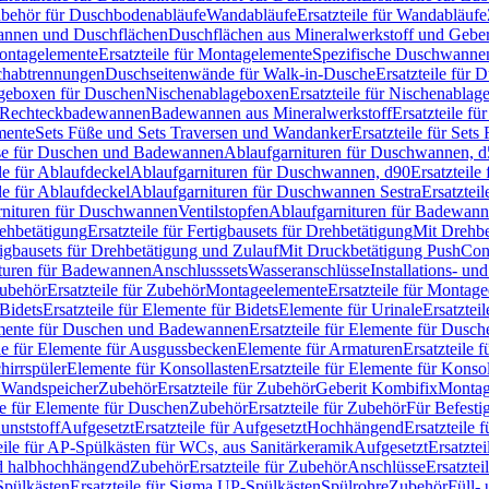
Zubehör für Duschbodenabläufe
Wandabläufe
Ersatzteile für Wandabläufe
wannen und Duschflächen
Duschflächen aus Mineralwerkstoff und Geberi
ntagelemente
Ersatzteile für Montagelemente
Spezifische Duschwanne
schabtrennungen
Duschseitenwände für Walk-in-Dusche
Ersatzteile für
lageboxen für Duschen
Nischenablageboxen
Ersatzteile für Nischenabla
ür Rechteckbadewannen
Badewannen aus Mineralwerkstoff
Ersatzteile f
mente
Sets Füße und Sets Traversen und Wandanker
Ersatzteile für Set
se für Duschen und Badewannen
Ablaufgarnituren für Duschwannen, 
ile für Ablaufdeckel
Ablaufgarnituren für Duschwannen, d90
Ersatzteil
ile für Ablaufdeckel
Ablaufgarnituren für Duschwannen Sestra
Ersatztei
rnituren für Duschwannen
Ventilstopfen
Ablaufgarnituren für Badewann
rehbetätigung
Ersatzteile für Fertigbausets für Drehbetätigung
Mit Drehbe
rtigbausets für Drehbetätigung und Zulauf
Mit Druckbetätigung PushCon
ituren für Badewannen
Anschlusssets
Wasseranschlüsse
Installations- un
ubehör
Ersatzteile für Zubehör
Montageelemente
Ersatzteile für Montag
Bidets
Ersatzteile für Elemente für Bidets
Elemente für Urinale
Ersatztei
mente für Duschen und Badewannen
Ersatzteile für Elemente für Dus
ile für Elemente für Ausgussbecken
Elemente für Armaturen
Ersatzteile 
hirrspüler
Elemente für Konsollasten
Ersatzteile für Elemente für Konso
r Wandspeicher
Zubehör
Ersatzteile für Zubehör
Geberit Kombifix
Montag
le für Elemente für Duschen
Zubehör
Ersatzteile für Zubehör
Für Befesti
unststoff
Aufgesetzt
Ersatzteile für Aufgesetzt
Hochhängend
Ersatzteile
eile für AP-Spülkästen für WCs, aus Sanitärkeramik
Aufgesetzt
Ersatztei
nd halbhochhängend
Zubehör
Ersatzteile für Zubehör
Anschlüsse
Ersatztei
pülkästen
Ersatzteile für Sigma UP-Spülkästen
Spülrohre
Zubehör
Füll- 