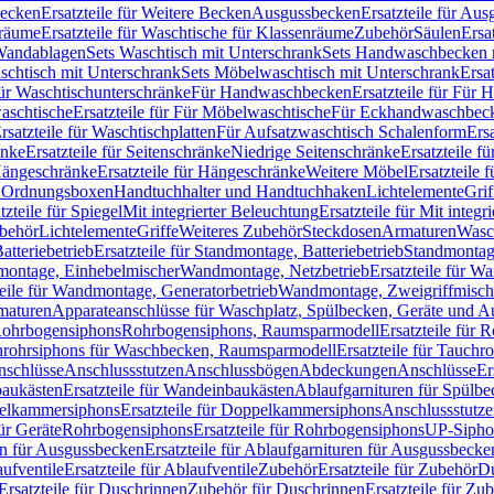
Becken
Ersatzteile für Weitere Becken
Ausgussbecken
Ersatzteile für Au
nräume
Ersatzteile für Waschtische für Klassenräume
Zubehör
Säulen
Ersa
andablagen
Sets Waschtisch mit Unterschrank
Sets Handwaschbecken 
aschtisch mit Unterschrank
Sets Möbelwaschtisch mit Unterschrank
Ersa
für Waschtischunterschränke
Für Handwaschbecken
Ersatzteile für Für
aschtische
Ersatzteile für Für Möbelwaschtische
Für Eckhandwaschbec
rsatzteile für Waschtischplatten
Für Aufsatzwaschtisch Schalenform
Ers
änke
Ersatzteile für Seitenschränke
Niedrige Seitenschränke
Ersatzteile f
ängeschränke
Ersatzteile für Hängeschränke
Weitere Möbel
Ersatzteile 
d Ordnungsboxen
Handtuchhalter und Handtuchhaken
Lichtelemente
Grif
tzteile für Spiegel
Mit integrierter Beleuchtung
Ersatzteile für Mit integr
behör
Lichtelemente
Griffe
Weiteres Zubehör
Steckdosen
Armaturen
Wasc
tteriebetrieb
Ersatzteile für Standmontage, Batteriebetrieb
Standmontage
dmontage, Einhebelmischer
Wandmontage, Netzbetrieb
Ersatzteile für W
teile für Wandmontage, Generatorbetrieb
Wandmontage, Zweigriffmisch
rmaturen
Apparateanschlüsse für Waschplatz, Spülbecken, Geräte und 
 Rohrbogensiphons
Rohrbogensiphons, Raumsparmodell
Ersatzteile für
rohrsiphons für Waschbecken, Raumsparmodell
Ersatzteile für Tauch
nschlüsse
Anschlussstutzen
Anschlussbögen
Abdeckungen
Anschlüsse
Er
aukästen
Ersatzteile für Wandeinbaukästen
Ablaufgarnituren für Spülb
elkammersiphons
Ersatzteile für Doppelkammersiphons
Anschlussstutz
für Geräte
Rohrbogensiphons
Ersatzteile für Rohrbogensiphons
UP-Sipho
en für Ausgussbecken
Ersatzteile für Ablaufgarnituren für Ausgussbecke
ufventile
Ersatzteile für Ablaufventile
Zubehör
Ersatzteile für Zubehör
D
Ersatzteile für Duschrinnen
Zubehör für Duschrinnen
Ersatzteile für Zu