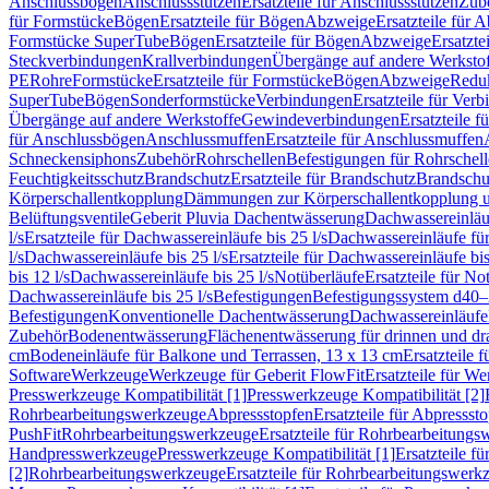
Anschlussbögen
Anschlussstutzen
Ersatzteile für Anschlussstutzen
Zub
für Formstücke
Bögen
Ersatzteile für Bögen
Abzweige
Ersatzteile für 
Formstücke SuperTube
Bögen
Ersatzteile für Bögen
Abzweige
Ersatzte
Steckverbindungen
Krallverbindungen
Übergänge auf andere Werksto
PE
Rohre
Formstücke
Ersatzteile für Formstücke
Bögen
Abzweige
Redu
SuperTube
Bögen
Sonderformstücke
Verbindungen
Ersatzteile für Ver
Übergänge auf andere Werkstoffe
Gewindeverbindungen
Ersatzteile 
für Anschlussbögen
Anschlussmuffen
Ersatzteile für Anschlussmuffen
Schneckensiphons
Zubehör
Rohrschellen
Befestigungen für Rohrschel
Feuchtigkeitsschutz
Brandschutz
Ersatzteile für Brandschutz
Brandschu
Körperschallentkopplung
Dämmungen zur Körperschallentkopplung 
Belüftungsventile
Geberit Pluvia Dachentwässerung
Dachwassereinläu
l/s
Ersatzteile für Dachwassereinläufe bis 25 l/s
Dachwassereinläufe fü
l/s
Dachwassereinläufe bis 25 l/s
Ersatzteile für Dachwassereinläufe bis
bis 12 l/s
Dachwassereinläufe bis 25 l/s
Notüberläufe
Ersatzteile für No
Dachwassereinläufe bis 25 l/s
Befestigungen
Befestigungssystem d40
Befestigungen
Konventionelle Dachentwässerung
Dachwassereinläufe
Zubehör
Bodenentwässerung
Flächenentwässerung für drinnen und d
cm
Bodeneinläufe für Balkone und Terrassen, 13 x 13 cm
Ersatzteile 
Software
Werkzeuge
Werkzeuge für Geberit FlowFit
Ersatzteile für W
Presswerkzeuge Kompatibilität [1]
Presswerkzeuge Kompatibilität [2]
Rohrbearbeitungswerkzeuge
Abpressstopfen
Ersatzteile für Abpressst
PushFit
Rohrbearbeitungswerkzeuge
Ersatzteile für Rohrbearbeitung
Handpresswerkzeuge
Presswerkzeuge Kompatibilität [1]
Ersatzteile f
[2]
Rohrbearbeitungswerkzeuge
Ersatzteile für Rohrbearbeitungswerk