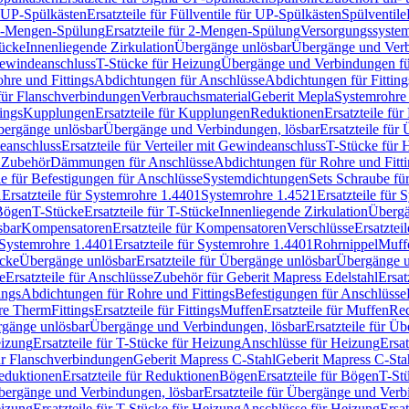
r UP-Spülkästen
Ersatzteile für Füllventile für UP-Spülkästen
Spülventile
-Mengen-Spülung
Ersatzteile für 2-Mengen-Spülung
Versorgungssyste
ücke
Innenliegende Zirkulation
Übergänge unlösbar
Übergänge und Verb
Gewindeanschluss
T-Stücke für Heizung
Übergänge und Verbindungen fü
hre und Fittings
Abdichtungen für Anschlüsse
Abdichtungen für Fitting
für Flanschverbindungen
Verbrauchsmaterial
Geberit Mepla
Systemrohr
tings
Kupplungen
Ersatzteile für Kupplungen
Reduktionen
Ersatzteile fü
Übergänge unlösbar
Übergänge und Verbindungen, lösbar
Ersatzteile fü
deanschluss
Ersatzteile für Verteiler mit Gewindeanschluss
T-Stücke für 
r Zubehör
Dämmungen für Anschlüsse
Abdichtungen für Rohre und Fitti
ile für Befestigungen für Anschlüsse
Systemdichtungen
Sets Schraube fü
1
Ersatzteile für Systemrohre 1.4401
Systemrohre 1.4521
Ersatzteile für
 Bögen
T-Stücke
Ersatzteile für T-Stücke
Innenliegende Zirkulation
Übergä
sbar
Kompensatoren
Ersatzteile für Kompensatoren
Verschlüsse
Ersatztei
Systemrohre 1.4401
Ersatzteile für Systemrohre 1.4401
Rohrnippel
Muff
ücke
Übergänge unlösbar
Ersatzteile für Übergänge unlösbar
Übergänge u
e
Ersatzteile für Anschlüsse
Zubehör für Geberit Mapress Edelstahl
Ersat
ings
Abdichtungen für Rohre und Fittings
Befestigungen für Anschlüsse
re Therm
Fittings
Ersatzteile für Fittings
Muffen
Ersatzteile für Muffen
Re
ergänge unlösbar
Übergänge und Verbindungen, lösbar
Ersatzteile für Ü
eizung
Ersatzteile für T-Stücke für Heizung
Anschlüsse für Heizung
Ersat
ür Flanschverbindungen
Geberit Mapress C-Stahl
Geberit Mapress C-Sta
eduktionen
Ersatzteile für Reduktionen
Bögen
Ersatzteile für Bögen
T-St
ergänge und Verbindungen, lösbar
Ersatzteile für Übergänge und Verb
eizung
Ersatzteile für T-Stücke für Heizung
Anschlüsse für Heizung
Ersat