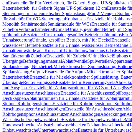
cm
Ersatzteile für Für Netzbetrieb, für Geberit Sigma UP-Spülkästen 
Batteriebetrieb, für Geberit Sigma UP-Spülkästen 12 cm
Ersatzteile f
Steuerungen mit pneumatischer Spülauslösung
Für 2-Mengen-Spülun
für Zubehör für WC-Steuerungen
Rohbausets
Ersatzteile für Rohbause
Monolith Sanitärmodule
Sanitärmodule für WCs
Ersatzteile für Sanit
Zubehör
Verbrauchsmaterial
Urinale
Urinale, gespülter Betrieb, mit Sp
spülrandlos
Ersatzteile für Urinale, gespülter Betrieb, spülrandlos
Für A
Urinalsteuerung
Urinale, gespülter Betrieb, mit / für Deckel
Ersatzteile
wasserloser Betrieb
Ersatzteile für Urinale, wasserloser Betrieb
Ohne D
Urinaltrennwände aus Kunststoff
Urinaltrennwände aus Glas
Ersatztei
Sanitärkeramik
Zubehör
Ersatzteile für Zubehör
Urinaldeckel
Siphons u
Übergänge
Befestigungsmaterial
Ablaufventile
Spülverteiler
Apparatean
Spülauslösung, Netzbetrieb
Mit elektronischer Spülauslösung, Batterie
Spülauslösung
Aufputz
Ersatzteile für Aufputz
Mit elektronischer Spül
Batteriebetrieb
Ersatzteile für Mit elektronischer Spülauslösung, Batter
Übergänge
Renovierungssets
Ersatzteile für Renovierungssets
Abdeckpl
und Ausgüsse
Ersatzteile für Ablaufgarnituren für WCs und Ausgüsse
Anschlussstutzen
Anschlusssets
Ersatzteile für Anschlusssets
Spülbogen
Deckkappen
Ablaufgarnituren für Urinale
Ersatzteile für Ablaufgarnitu
Siphons
Rohrbogensiphons
Ersatzteile für Rohrbogensiphons
Spülrohr
Anschlussstutzen
Anschlussbögen
Ersatzteile für Anschlussbögen
Ablau
Rohrbogensiphons
Anschlussstutzen
Anschlussbögen
Abdeckungen
An
Waschtische
Doppelwaschtische
Ersatzteile für Doppelwaschtische
Möb
Handwaschbecken
Aufsatzhandwaschbecken
Eckhandwaschbecken
H
Einbauwaschtische
Unterbauwaschtische
Ersatzteile für Unterbauwasc