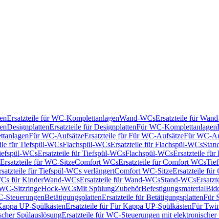
en
Ersatzteile für WC-Komplettanlagen
Wand-WCs
Ersatzteile für Wa
ken
Designplatten
Ersatzteile für Designplatten
Für WC-Komplettanlagen
tanlagen
Für WC-Aufsätze
Ersatzteile für Für WC-Aufsätze
Für WC-Au
eile für Tiefspül-WCs
Flachspül-WCs
Ersatzteile für Flachspül-WCs
Stan
iefspül-WCs
Ersatzteile für Tiefspül-WCs
Flachspül-WCs
Ersatzteile fü
Ersatzteile für WC-Sitze
Comfort WCs
Ersatzteile für Comfort WCs
Tie
rsatzteile für Tiefspül-WCs verlängert
Comfort WC-Sitze
Ersatzteile fü
WCs für Kinder
Wand-WCs
Ersatzteile für Wand-WCs
Stand-WCs
Ersatzt
r WC-Sitzringe
Hock-WCs
Mit Spülung
Zubehör
Befestigungsmaterial
Bide
C-Steuerungen
Betätigungsplatten
Ersatzteile für Betätigungsplatten
Für 
Kappa UP-Spülkästen
Ersatzteile für Für Kappa UP-Spülkästen
Für Twin
scher Spülauslösung
Ersatzteile für WC-Steuerungen mit elektronischer