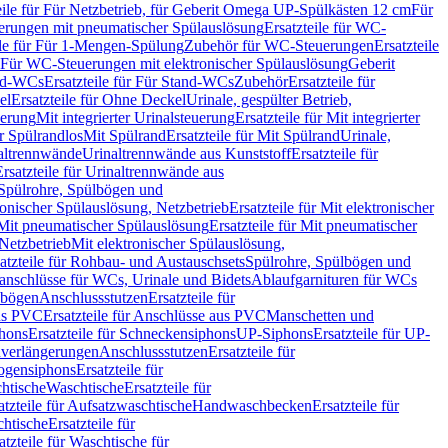
eile für Für Netzbetrieb, für Geberit Omega UP-Spülkästen 12 cm
Für
rungen mit pneumatischer Spülauslösung
Ersatzteile für WC-
ile für Für 1-Mengen-Spülung
Zubehör für WC-Steuerungen
Ersatzteile
ür Für WC-Steuerungen mit elektronischer Spülauslösung
Geberit
nd-WCs
Ersatzteile für Für Stand-WCs
Zubehör
Ersatzteile für
el
Ersatzteile für Ohne Deckel
Urinale, gespülter Betrieb,
uerung
Mit integrierter Urinalsteuerung
Ersatzteile für Mit integrierter
ür Spülrandlos
Mit Spülrand
Ersatzteile für Mit Spülrand
Urinale,
naltrennwände
Urinaltrennwände aus Kunststoff
Ersatzteile für
Ersatzteile für Urinaltrennwände aus
r Spülrohre, Spülbögen und
ronischer Spülauslösung, Netzbetrieb
Ersatzteile für Mit elektronischer
Mit pneumatischer Spülauslösung
Ersatzteile für Mit pneumatischer
 Netzbetrieb
Mit elektronischer Spülauslösung,
atzteile für Rohbau- und Austauschsets
Spülrohre, Spülbögen und
anschlüsse für WCs, Urinale und Bidets
Ablaufgarnituren für WCs
ssbögen
Anschlussstutzen
Ersatzteile für
us PVC
Ersatzteile für Anschlüsse aus PVC
Manschetten und
hons
Ersatzteile für Schneckensiphons
UP-Siphons
Ersatzteile für UP-
enverlängerungen
Anschlussstutzen
Ersatzteile für
ogensiphons
Ersatzteile für
htische
Waschtische
Ersatzteile für
atzteile für Aufsatzwaschtische
Handwaschbecken
Ersatzteile für
htische
Ersatzteile für
atzteile für Waschtische für