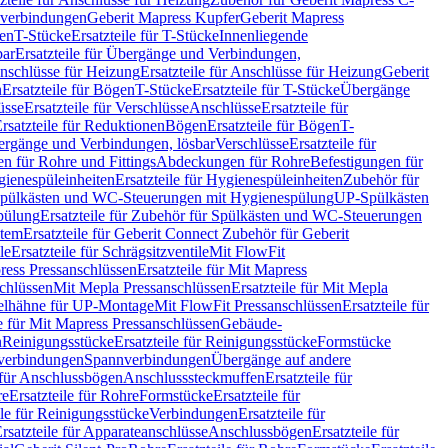
hverbindungen
Geberit Mapress Kupfer
Geberit Mapress
gen
T-Stücke
Ersatzteile für T-Stücke
Innenliegende
bar
Ersatzteile für Übergänge und Verbindungen,
nschlüsse für Heizung
Ersatzteile für Anschlüsse für Heizung
Geberit
n
Ersatzteile für Bögen
T-Stücke
Ersatzteile für T-Stücke
Übergänge
üsse
Ersatzteile für Verschlüsse
Anschlüsse
Ersatzteile für
rsatzteile für Reduktionen
Bögen
Ersatzteile für Bögen
T-
bergänge und Verbindungen, lösbar
Verschlüsse
Ersatzteile für
n für Rohre und Fittings
Abdeckungen für Rohre
Befestigungen für
ienespüleinheiten
Ersatzteile für Hygienespüleinheiten
Zubehör für
r Spülkästen und WC-Steuerungen mit Hygienespülung
UP-Spülkästen
pülung
Ersatzteile für Zubehör für Spülkästen und WC-Steuerungen
stem
Ersatzteile für Geberit Connect Zubehör für Geberit
le
Ersatzteile für Schrägsitzventile
Mit FlowFit
ress Pressanschlüssen
Ersatzteile für Mit Mapress
schlüssen
Mit Mepla Pressanschlüssen
Ersatzteile für Mit Mepla
gelhähne für UP-Montage
Mit FlowFit Pressanschlüssen
Ersatzteile für
le für Mit Mapress Pressanschlüssen
Gebäude-
n
Reinigungsstücke
Ersatzteile für Reinigungsstücke
Formstücke
ckverbindungen
Spannverbindungen
Übergänge auf andere
e für Anschlussbögen
Anschlusssteckmuffen
Ersatzteile für
re
Ersatzteile für Rohre
Formstücke
Ersatzteile für
ile für Reinigungsstücke
Verbindungen
Ersatzteile für
rsatzteile für Apparateanschlüsse
Anschlussbögen
Ersatzteile für