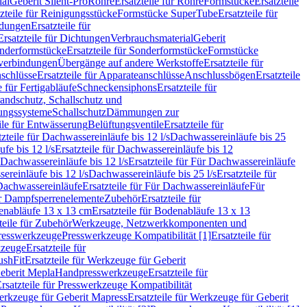
ial
Geberit Silent-Pro
Rohre
Ersatzteile für Rohre
Formstücke
Ersatzteile
zteile für Reinigungsstücke
Formstücke SuperTube
Ersatzteile für
ndungen
Ersatzteile für
Ersatzteile für Dichtungen
Verbrauchsmaterial
Geberit
nderformstücke
Ersatzteile für Sonderformstücke
Formstücke
ckverbindungen
Übergänge auf andere Werkstoffe
Ersatzteile für
schlüsse
Ersatzteile für Apparateanschlüsse
Anschlussbögen
Ersatzteile
e für Fertigabläufe
Schneckensiphons
Ersatzteile für
andschutz, Schallschutz und
rungssysteme
Schallschutz
Dämmungen zur
ile für Entwässerung
Belüftungsventile
Ersatzteile für
tzteile für Dachwassereinläufe bis 12 l/s
Dachwassereinläufe bis 25
fe bis 12 l/s
Ersatzteile für Dachwassereinläufe bis 12
Dachwassereinläufe bis 12 l/s
Ersatzteile für Für Dachwassereinläufe
ereinläufe bis 12 l/s
Dachwassereinläufe bis 25 l/s
Ersatzteile für
Dachwassereinläufe
Ersatzteile für Für Dachwassereinläufe
Für
für Dampfsperrenelemente
Zubehör
Ersatzteile für
nabläufe 13 x 13 cm
Ersatzteile für Bodenabläufe 13 x 13
teile für Zubehör
Werkzeuge, Netzwerkkomponenten und
presswerkzeuge
Presswerkzeuge Kompatibilität [1]
Ersatzteile für
kzeuge
Ersatzteile für
ushFit
Ersatzteile für Werkzeuge für Geberit
Geberit Mepla
Handpresswerkzeuge
Ersatzteile für
rsatzteile für Presswerkzeuge Kompatibilität
rkzeuge für Geberit Mapress
Ersatzteile für Werkzeuge für Geberit