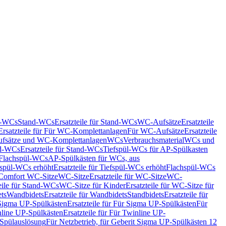
nd-WCs
Stand-WCs
Ersatzteile für Stand-WCs
WC-Aufsätze
Ersatzteile
Ersatzteile für Für WC-Komplettanlagen
Für WC-Aufsätze
Ersatzteile
fsätze und WC-Komplettanlagen
WCs
Verbrauchsmaterial
WCs und
d-WCs
Ersatzteile für Stand-WCs
Tiefspül-WCs für AP-Spülkasten
r Flachspül-WCs
AP-Spülkästen für WCs, aus
fspül-WCs erhöht
Ersatzteile für Tiefspül-WCs erhöht
Flachspül-WCs
r Comfort WC-Sitze
WC-Sitze
Ersatzteile für WC-Sitze
WC-
eile für Stand-WCs
WC-Sitze für Kinder
Ersatzteile für WC-Sitze für
ts
Wandbidets
Ersatzteile für Wandbidets
Standbidets
Ersatzteile für
Sigma UP-Spülkästen
Ersatzteile für Für Sigma UP-Spülkästen
Für
line UP-Spülkästen
Ersatzteile für Für Twinline UP-
 Spülauslösung
Für Netzbetrieb, für Geberit Sigma UP-Spülkästen 12