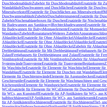
Duschbodenabläufe
Zubehör für Duschbodenabläufe
Ersatzteile für 
Wandabläufe
Duschwannen und Duschflächen
Ersatzteile für Dusch
Mineralwerkstoff
Ersatzteile für Duschflächen aus Mineralwerkstoff
Mo
Duschwannenabläufe
Zubehör
Duschabtrennungen
Ersatzteile für Du
Zubehör
Nischenablageboxen für Duschen
Ersatzteile für Nischenab
für Badewannen aus Sanitäracryl
Rechteckbadewannen
Ersatzteile f
für Badewannen für Babys
Montagelemente
Ersatzteile für Montagele
Wandanker
Zubehör
Reparatursets
Weiteres Zubehör
Apparateanschlüs
Ablaufdeckel
Ersatzteile für Ohne Ablaufdeckel
Ablaufdeckel
Ersatzte
Ablaufdeckel
Ersatzteile für Ohne Ablaufdeckel
Ablaufdeckel
Ersatzte
Ablaufdeckel
Ersatzteile für Ohne Ablaufdeckel
Zubehör für Ablaufga
Drehbetätigung
Ersatzteile für Mit Drehbetätigung
Fertigbausets für D
Zulauf
Fertigbausets für Drehbetätigung und Zulauf
Ersatzteile für Fe
Ventilstopfen
Ersatzteile für Mit Ventilstopfen
Zubehör für Ablaufgarn
Systemwände
Tragsysteme
Ersatzteile für Tragsysteme
Beplankungen
Z
für Waschtische
Ersatzteile für Elemente für Waschtische
Elemente für 
Wandablauf
Ersatzteile für Elemente für Duschen mit Wandablauf
Ele
Elemente für Duschtrennwände
Elemente für Ausgussbecken
Ersatzte
Geschirrspüler
Ersatzteile für Elemente für Waschmaschinen und Gesc
Küchenspülen
Elemente für Wandspeicher
Ersatzteile für Elemente fü
WCs
Ersatzteile für Elemente für WCs
Elemente für Duschen
Ersatztei
für WCs, aus Kunststoff
Ersatzteile für AP-Spülkästen für WCs, aus K
halbhochhängend
AP-Spülkästen für WCs, aus Sanitärkeramik
Ersatzt
für AP-Spülkästen
Hochhängend
Ersatzteile für Hochhängend
Tief- u
Staueinsätze
Verbrauchsmaterial
Spülventile
UP-Spülkästen
Sigma UP-S