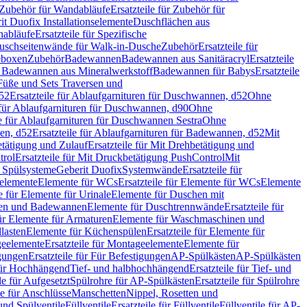
Zubehör für Wandabläufe
Ersatzteile für Zubehör für
t Duofix Installationselemente
Duschflächen aus
nabläufe
Ersatzteile für Spezifische
 Duschseitenwände für Walk-in-Dusche
Zubehör
Ersatzteile für
geboxen
Zubehör
Badewannen
Badewannen aus Sanitäracryl
Ersatzteile
ür Badewannen aus Mineralwerkstoff
Badewannen für Babys
Ersatzteile
s Füße und Sets Traversen und
d52
Ersatzteile für Ablaufgarnituren für Duschwannen, d52
Ohne
e für Ablaufgarnituren für Duschwannen, d90
Ohne
le für Ablaufgarnituren für Duschwannen Sestra
Ohne
en, d52
Ersatzteile für Ablaufgarnituren für Badewannen, d52
Mit
tätigung und Zulauf
Ersatzteile für Mit Drehbetätigung und
trol
Ersatzteile für Mit Druckbetätigung PushControl
Mit
d Spülsysteme
Geberit Duofix
Systemwände
Ersatzteile für
eelemente
Elemente für WCs
Ersatzteile für Elemente für WCs
Elemente
le für Elemente für Urinale
Elemente für Duschen mit
chen und Badewannen
Elemente für Duschtrennwände
Ersatzteile für
für Elemente für Armaturen
Elemente für Waschmaschinen und
llasten
Elemente für Küchenspülen
Ersatzteile für Elemente für
eelemente
Ersatzteile für Montageelemente
Elemente für
gungen
Ersatzteile für Für Befestigungen
AP-Spülkästen
AP-Spülkästen
 für Hochhängend
Tief- und halbhochhängend
Ersatzteile für Tief- und
le für Aufgesetzt
Spülrohre für AP-Spülkästen
Ersatzteile für Spülrohre
le für Anschlüsse
Manschetten
Nippel, Rosetten und
und Spülventile
Füllventile
Ersatzteile für Füllventile
Füllventile für AP-