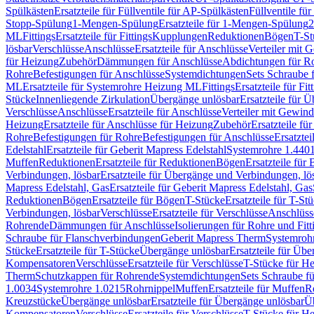
Spülkästen
Ersatzteile für Füllventile für AP-Spülkästen
Füllventile fü
Stopp-Spülung
1-Mengen-Spülung
Ersatzteile für 1-Mengen-Spülung
2
ML
Fittings
Ersatzteile für Fittings
Kupplungen
Reduktionen
Bögen
T-St
lösbar
Verschlüsse
Anschlüsse
Ersatzteile für Anschlüsse
Verteiler mit 
für Heizung
Zubehör
Dämmungen für Anschlüsse
Abdichtungen für Ro
Rohre
Befestigungen für Anschlüsse
Systemdichtungen
Sets Schraube 
ML
Ersatzteile für Systemrohre Heizung ML
Fittings
Ersatzteile für Fit
Stücke
Innenliegende Zirkulation
Übergänge unlösbar
Ersatzteile für 
Verschlüsse
Anschlüsse
Ersatzteile für Anschlüsse
Verteiler mit Gewin
Heizung
Ersatzteile für Anschlüsse für Heizung
Zubehör
Ersatzteile fü
Rohre
Befestigungen für Rohre
Befestigungen für Anschlüsse
Ersatzte
Edelstahl
Ersatzteile für Geberit Mapress Edelstahl
Systemrohre 1.440
Muffen
Reduktionen
Ersatzteile für Reduktionen
Bögen
Ersatzteile für
Verbindungen, lösbar
Ersatzteile für Übergänge und Verbindungen, lö
Mapress Edelstahl, Gas
Ersatzteile für Geberit Mapress Edelstahl, Gas
Reduktionen
Bögen
Ersatzteile für Bögen
T-Stücke
Ersatzteile für T-St
Verbindungen, lösbar
Verschlüsse
Ersatzteile für Verschlüsse
Anschlüss
Rohrende
Dämmungen für Anschlüsse
Isolierungen für Rohre und Fitt
Schraube für Flanschverbindungen
Geberit Mapress Therm
Systemroh
Stücke
Ersatzteile für T-Stücke
Übergänge unlösbar
Ersatzteile für Üb
Kompensatoren
Verschlüsse
Ersatzteile für Verschlüsse
T-Stücke für H
Therm
Schutzkappen für Rohrende
Systemdichtungen
Sets Schraube f
1.0034
Systemrohre 1.0215
Rohrnippel
Muffen
Ersatzteile für Muffen
R
Kreuzstücke
Übergänge unlösbar
Ersatzteile für Übergänge unlösbar
Üb
Kompensatoren
Verschlüsse
Ersatzteile für Verschlüsse
T-Stücke für H