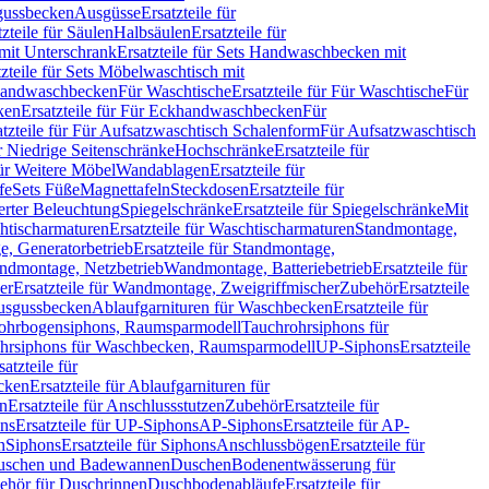
sgussbecken
Ausgüsse
Ersatzteile für
tzteile für Säulen
Halbsäulen
Ersatzteile für
mit Unterschrank
Ersatzteile für Sets Handwaschbecken mit
tzteile für Sets Möbelwaschtisch mit
 Handwaschbecken
Für Waschtische
Ersatzteile für Für Waschtische
Für
ken
Ersatzteile für Für Eckhandwaschbecken
Für
atzteile für Für Aufsatzwaschtisch Schalenform
Für Aufsatzwaschtisch
ür Niedrige Seitenschränke
Hochschränke
Ersatzteile für
für Weitere Möbel
Wandablagen
Ersatzteile für
fe
Sets Füße
Magnettafeln
Steckdosen
Ersatzteile für
ierter Beleuchtung
Spiegelschränke
Ersatzteile für Spiegelschränke
Mit
htischarmaturen
Ersatzteile für Waschtischarmaturen
Standmontage,
, Generatorbetrieb
Ersatzteile für Standmontage,
andmontage, Netzbetrieb
Wandmontage, Batteriebetrieb
Ersatzteile für
er
Ersatzteile für Wandmontage, Zweigriffmischer
Zubehör
Ersatzteile
Ausgussbecken
Ablaufgarnituren für Waschbecken
Ersatzteile für
 Rohrbogensiphons, Raumsparmodell
Tauchrohrsiphons für
rohrsiphons für Waschbecken, Raumsparmodell
UP-Siphons
Ersatzteile
satzteile für
ecken
Ersatzteile für Ablaufgarnituren für
en
Ersatzteile für Anschlussstutzen
Zubehör
Ersatzteile für
ns
Ersatzteile für UP-Siphons
AP-Siphons
Ersatzteile für AP-
n
Siphons
Ersatzteile für Siphons
Anschlussbögen
Ersatzteile für
uschen und Badewannen
Duschen
Bodenentwässerung für
behör für Duschrinnen
Duschbodenabläufe
Ersatzteile für