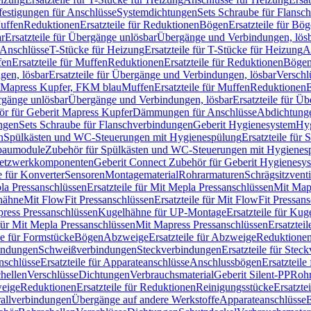
festigungen für Anschlüsse
Systemdichtungen
Sets Schraube für Flansc
Muffen
Reduktionen
Ersatzteile für Reduktionen
Bögen
Ersatzteile für Bö
r
Ersatzteile für Übergänge unlösbar
Übergänge und Verbindungen, lös
r Anschlüsse
T-Stücke für Heizung
Ersatzteile für T-Stücke für Heizung
A
fen
Ersatzteile für Muffen
Reduktionen
Ersatzteile für Reduktionen
Böge
gen, lösbar
Ersatzteile für Übergänge und Verbindungen, lösbar
Verschl
it Mapress Kupfer, FKM blau
Muffen
Ersatzteile für Muffen
Reduktionen
E
ergänge unlösbar
Übergänge und Verbindungen, lösbar
Ersatzteile für Ü
hör für Geberit Mapress Kupfer
Dämmungen für Anschlüsse
Abdichtunge
ngen
Sets Schraube für Flanschverbindungen
Geberit Hygienesystem
Hyg
n
Spülkästen und WC-Steuerungen mit Hygienespülung
Ersatzteile fü
nbaumodule
Zubehör für Spülkästen und WC-Steuerungen mit Hygienes
etzwerkkomponenten
Geberit Connect Zubehör für Geberit Hygienesy
e für Konverter
Sensoren
Montagematerial
Rohrarmaturen
Schrägsitzventi
la Pressanschlüssen
Ersatzteile für Mit Mepla Pressanschlüssen
Mit Map
lhähne
Mit FlowFit Pressanschlüssen
Ersatzteile für Mit FlowFit Pressan
press Pressanschlüssen
Kugelhähne für UP-Montage
Ersatzteile für Ku
 für Mit Mepla Pressanschlüssen
Mit Mapress Pressanschlüssen
Ersatztei
le für Formstücke
Bögen
Abzweige
Ersatzteile für Abzweige
Reduktione
bindungen
Schweißverbindungen
Steckverbindungen
Ersatzteile für Ste
nschlüsse
Ersatzteile für Apparateanschlüsse
Anschlussbögen
Ersatzteil
hellen
Verschlüsse
Dichtungen
Verbrauchsmaterial
Geberit Silent-PP
Roh
weige
Reduktionen
Ersatzteile für Reduktionen
Reinigungsstücke
Ersatzte
allverbindungen
Übergänge auf andere Werkstoffe
Apparateanschlüsse
E