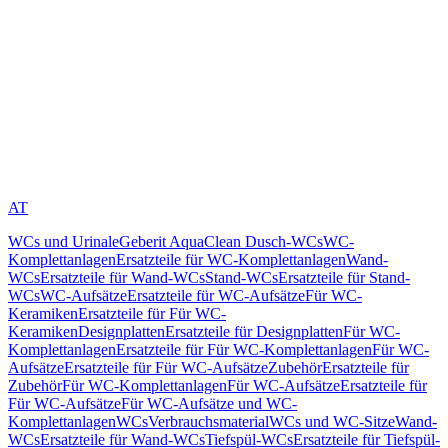
AT
WCs und Urinale
Geberit AquaClean Dusch-WCs
WC-
Komplettanlagen
Ersatzteile für WC-Komplettanlagen
Wand-
WCs
Ersatzteile für Wand-WCs
Stand-WCs
Ersatzteile für Stand-
WCs
WC-Aufsätze
Ersatzteile für WC-Aufsätze
Für WC-
Keramiken
Ersatzteile für Für WC-
Keramiken
Designplatten
Ersatzteile für Designplatten
Für WC-
Komplettanlagen
Ersatzteile für Für WC-Komplettanlagen
Für WC-
Aufsätze
Ersatzteile für Für WC-Aufsätze
Zubehör
Ersatzteile für
Zubehör
Für WC-Komplettanlagen
Für WC-Aufsätze
Ersatzteile für
Für WC-Aufsätze
Für WC-Aufsätze und WC-
Komplettanlagen
WCs
Verbrauchsmaterial
WCs und WC-Sitze
Wand-
WCs
Ersatzteile für Wand-WCs
Tiefspül-WCs
Ersatzteile für Tiefspül-