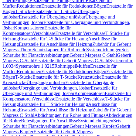
Therm
Fittings
Ersatzteile für Fittings
Muffen
Ersatzteile für
Muffen
Reduktionen
Ersatzteile für Reduktionen
Bögen
Ersatzteile für
Bögen
T-Stücke
Ersatzteile für T-Stücke
Übergänge
unlösbar
Ersatzteile für Übergänge unlösbar
Übergänge und
Verbindungen, lösbar
Ersatzteile für Übergänge und Verbindungen,
lösbar
Kompensatoren
Ersatzteile für
Kompensatoren
Verschlüsse
Ersatzteile für Verschlüsse
T-Stücke für
Heizung
Ersatzteile für T-Stücke für Heizung
Anschlüsse für
Heizung
Ersatzteile für Anschlüsse für Heizung
Zubehör für Geberit
Mapress Therm
Schutzkappen für Rohrende
Systemdichtungen
Sets
Schraube für Flanschverbindungen
Geberit Mapress C-Stahl
Geberit
Mapress C-Stahl
Ersatzteile für Geberit Mapress C-Stahl
Systemrohre
1.0034
Systemrohre 1.0215
Rohrnippel
Muffen
Ersatzteile für
Muffen
Reduktionen
Ersatzteile für Reduktionen
Bögen
Ersatzteile für
Bögen
T-Stücke
Ersatzteile für T-Stücke
Kreuzstücke
Ersatzteile für
Kreuzstücke
Übergänge unlösbar
Ersatzteile für Übergänge
unlösbar
Übergänge und Verbindungen, lösbar
Ersatzteile für
Übergänge und Verbindungen, lösbar
Kompensatoren
Ersatzteile für
Kompensatoren
Verschlüsse
Ersatzteile für Verschlüsse
T-Stücke für
Heizung
Ersatzteile für T-Stücke für Heizung
Anschlüsse für
Heizung
Ersatzteile für Anschlüsse für Heizung
Zubehör für Geberit
Mapress C-Stahl
Abdichtungen für Rohre und Fittings
Abdeckungen
für Rohre
Befestigungen für Anschlüsse
Systemdichtungen
Sets
Schraube für Flanschverbindungen
Geberit Mapress Kupfer
Geberit
Mapress Kupfer
Ersatzteile für Geberit Mapress