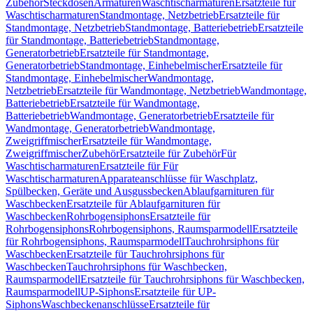
Zubehör
Steckdosen
Armaturen
Waschtischarmaturen
Ersatzteile für
Waschtischarmaturen
Standmontage, Netzbetrieb
Ersatzteile für
Standmontage, Netzbetrieb
Standmontage, Batteriebetrieb
Ersatzteile
für Standmontage, Batteriebetrieb
Standmontage,
Generatorbetrieb
Ersatzteile für Standmontage,
Generatorbetrieb
Standmontage, Einhebelmischer
Ersatzteile für
Standmontage, Einhebelmischer
Wandmontage,
Netzbetrieb
Ersatzteile für Wandmontage, Netzbetrieb
Wandmontage,
Batteriebetrieb
Ersatzteile für Wandmontage,
Batteriebetrieb
Wandmontage, Generatorbetrieb
Ersatzteile für
Wandmontage, Generatorbetrieb
Wandmontage,
Zweigriffmischer
Ersatzteile für Wandmontage,
Zweigriffmischer
Zubehör
Ersatzteile für Zubehör
Für
Waschtischarmaturen
Ersatzteile für Für
Waschtischarmaturen
Apparateanschlüsse für Waschplatz,
Spülbecken, Geräte und Ausgussbecken
Ablaufgarnituren für
Waschbecken
Ersatzteile für Ablaufgarnituren für
Waschbecken
Rohrbogensiphons
Ersatzteile für
Rohrbogensiphons
Rohrbogensiphons, Raumsparmodell
Ersatzteile
für Rohrbogensiphons, Raumsparmodell
Tauchrohrsiphons für
Waschbecken
Ersatzteile für Tauchrohrsiphons für
Waschbecken
Tauchrohrsiphons für Waschbecken,
Raumsparmodell
Ersatzteile für Tauchrohrsiphons für Waschbecken,
Raumsparmodell
UP-Siphons
Ersatzteile für UP-
Siphons
Waschbeckenanschlüsse
Ersatzteile für