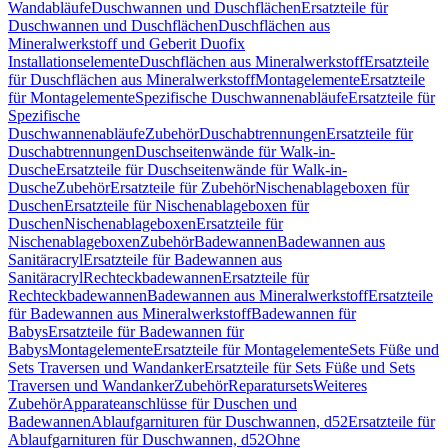
Wandabläufe
Duschwannen und Duschflächen
Ersatzteile für
Duschwannen und Duschflächen
Duschflächen aus
Mineralwerkstoff und Geberit Duofix
Installationselemente
Duschflächen aus Mineralwerkstoff
Ersatzteile
für Duschflächen aus Mineralwerkstoff
Montagelemente
Ersatzteile
für Montagelemente
Spezifische Duschwannenabläufe
Ersatzteile für
Spezifische
Duschwannenabläufe
Zubehör
Duschabtrennungen
Ersatzteile für
Duschabtrennungen
Duschseitenwände für Walk-in-
Dusche
Ersatzteile für Duschseitenwände für Walk-in-
Dusche
Zubehör
Ersatzteile für Zubehör
Nischenablageboxen für
Duschen
Ersatzteile für Nischenablageboxen für
Duschen
Nischenablageboxen
Ersatzteile für
Nischenablageboxen
Zubehör
Badewannen
Badewannen aus
Sanitäracryl
Ersatzteile für Badewannen aus
Sanitäracryl
Rechteckbadewannen
Ersatzteile für
Rechteckbadewannen
Badewannen aus Mineralwerkstoff
Ersatzteile
für Badewannen aus Mineralwerkstoff
Badewannen für
Babys
Ersatzteile für Badewannen für
Babys
Montagelemente
Ersatzteile für Montagelemente
Sets Füße und
Sets Traversen und Wandanker
Ersatzteile für Sets Füße und Sets
Traversen und Wandanker
Zubehör
Reparatursets
Weiteres
Zubehör
Apparateanschlüsse für Duschen und
Badewannen
Ablaufgarnituren für Duschwannen, d52
Ersatzteile für
Ablaufgarnituren für Duschwannen, d52
Ohne