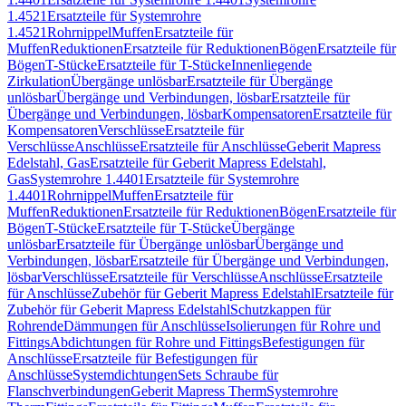
1.4521
Ersatzteile für Systemrohre
1.4521
Rohrnippel
Muffen
Ersatzteile für
Muffen
Reduktionen
Ersatzteile für Reduktionen
Bögen
Ersatzteile für
Bögen
T-Stücke
Ersatzteile für T-Stücke
Innenliegende
Zirkulation
Übergänge unlösbar
Ersatzteile für Übergänge
unlösbar
Übergänge und Verbindungen, lösbar
Ersatzteile für
Übergänge und Verbindungen, lösbar
Kompensatoren
Ersatzteile für
Kompensatoren
Verschlüsse
Ersatzteile für
Verschlüsse
Anschlüsse
Ersatzteile für Anschlüsse
Geberit Mapress
Edelstahl, Gas
Ersatzteile für Geberit Mapress Edelstahl,
Gas
Systemrohre 1.4401
Ersatzteile für Systemrohre
1.4401
Rohrnippel
Muffen
Ersatzteile für
Muffen
Reduktionen
Ersatzteile für Reduktionen
Bögen
Ersatzteile für
Bögen
T-Stücke
Ersatzteile für T-Stücke
Übergänge
unlösbar
Ersatzteile für Übergänge unlösbar
Übergänge und
Verbindungen, lösbar
Ersatzteile für Übergänge und Verbindungen,
lösbar
Verschlüsse
Ersatzteile für Verschlüsse
Anschlüsse
Ersatzteile
für Anschlüsse
Zubehör für Geberit Mapress Edelstahl
Ersatzteile für
Zubehör für Geberit Mapress Edelstahl
Schutzkappen für
Rohrende
Dämmungen für Anschlüsse
Isolierungen für Rohre und
Fittings
Abdichtungen für Rohre und Fittings
Befestigungen für
Anschlüsse
Ersatzteile für Befestigungen für
Anschlüsse
Systemdichtungen
Sets Schraube für
Flanschverbindungen
Geberit Mapress Therm
Systemrohre