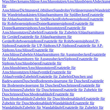
Waschbeckenanschlüsse
Anschlussstutzen
Anschlussbögen
Abdeckung
für
Anschlüsse
Dichtungen
Löthülsen
Standrohre
Verlängerungen
Wandeinb
für Wandeinbaukästen
Ablaufgarnituren für Spülbecken
Ersatzteile
für Ablaufgarnituren für Spülbecken
Rohrbogensiphons
Ersatzteile
für Rohrbogensiphons
Doppelkammersiphons
Ersatzteile für
Doppelkammersiphons
Anschlussstutzen
Ersatzteile für
Anschlussstutzen
Zubehör
Ersatzteile für Zubehör
Ablaufgarnituren
für Geräte
Ersatzteile für Ablaufgarnituren für
Geräte
Rohrbogensiphons
Ersatzteile für Rohrbogensiphons
UP-
Siphons
Ersatzteile für UP-Siphons
AP-Siphons
Ersatzteile für AP-
Siphons
Anschlüsse
Ersatzteile für
Anschlüsse
Zubehör
Ablaufgarnituren für Ausgussbecken
Ersatzteile
für Ablaufgarnituren für Ausgussbecken
Siphons
Ersatzteile für
Siphons
Anschlussbögen
Ersatzteile für
Anschlussbögen
Anschlussstutzen
Ersatzteile für
Anschlussstutzen
Ablaufventile
Ersatzteile für
Ablaufventile
Zubehör
Ersatzteile für Zubehör
Duschen und
Badewannen
Duschen
Bodenentwässerung für Duschen
Ersatzteile
für Bodenentwässerung für Duschen
Duschrinnen
Ersatzteile für
Duschrinnen
Zubehör für Duschrinnen
Ersatzteile für Zubehör für
Duschrinnen
Duschbodenabläufe
Ersatzteile für
Duschbodenabläufe
Zubehör für Duschbodenabläufe
Ersatzteile für
Zubehör für Duschbodenabläufe
Wandabläufe
Ersatzteile für
Wandabläufe
Zubehör für Wandabläufe
Ersatzteile für Zubehör für