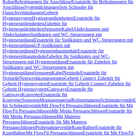
Rohre
Befestigungen für Anschlüsse
Ersatzteile für Befestigungen für
Anschlüsse
Systemdichtungen
Sets Schraube für
Flanschverbindungen
Geberit
Hygienesystem
Hygienespüleinheiten
Ersatzteile für
Hygienespüleinheiten
Zubehör für
Hygienespüleinheiten
Sensoren
Kabel
Abdeckungen und
Abdeckplatten
Spülkästen und WC-Steuerungen mit
Hygienespülung
Ersatzteile für Spülkästen und WC-Steuerungen mit
Hygienespülung
UP-Spülkästen mit
Hygienespülung
Hygieneeinbaumodule
Ersatzteile für
Hygieneeinbaumodule
Zubehör für Spülkästen und WC-
Steuerungen mit Hygienespülung
Ersatzteile für Zubehör für
Spülkästen und WC-Steuerungen mit
Hygienespülung
Sensoren
Kabel
Netzteile
Ersatzteile für
Netzteile
Netzwerkkomponenten
Geberit Connect Zubehör für
Geberit Hygienesystem
Ersatzteile für Geberit Connect Zubehör für
Geberit Hygienesystem
Gateways
Ersatzteile für
Gateways
Konverter
Ersatzteile für
Konverter
Sensoren
Montagematerial
Rohrarmaturen
Schrägsitzventile
E
für Schrägsitzventile
Mit FlowFit Pressanschlüssen
Ersatzteile für Mit
FlowFit Pressanschlüssen
Mit Mepla Pressanschlüssen
Ersatzteile für
Mit Mepla Pressanschlüssen
Mit Mapress
Pressanschlüssen
Ersatzteile für Mit Mapress
Pressanschlüssen
Probenahmeventile
Kugelhähne
Ersatzteile für
Kugelhähne
Mit FlowFit Pressanschlüssen
Ersatzteile für Mit FlowFit