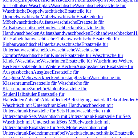
für Löthülsen
Waschplatz
Waschtische
Waschtische
Ersatzteile für
Waschtische
Doppelwaschtische
Ersatzteile für
Doppelwaschtische
Möbelwaschtische
Ersatzteile für
Möbelwaschtische
Aufsatzwaschtische
Ersatzteile für
Aufsatzwaschtische
Handwaschbecken
Ersatzteile für
Handwaschbecken
Aufsatzhandwaschbecken
Eckhandwaschbecken
H
für Halbeinbauwaschtische
Einbauwaschtische
Ersatzteile für
Einbauwaschtische
Unterbauwaschtische
Ersatzteile für
Unterbauwaschtische
Eckwaschtische
Waschtische
Comfort
Waschtische für Kinder
Ersatzteile für Waschtische für
Kinder
Waschtische
Waschrinnen
Ersatzteile für Waschrinnen
Weitere
Becken
Ersatzteile für Weitere Becken
Ausgussbecken
Ersatzteile für
Ausgussbecken
Ausgüsse
Ersatzteile für
Ausgüsse
Mehrzweckbecken
Gipsfangbecken
Waschtische für
Klassenräume
Ersatzteile für Waschtische für
Klassenräume
Zubehör
Säulen
Ersatzteile für
Säulen
Halbsäulen
Ersatzteile für
Halbsäulen
Zubehör
Ablaufdeckel
Befestigungsmaterial
Dekorblenden
W
Waschtisch mit Unterschrank
Sets Handwaschbecken mit
Unterschrank
Ersatzteile für Sets Handwaschbecken mit
Unterschrank
Sets Waschtisch mit Unterschrank
Ersatzteile für Sets
Waschtisch mit Unterschrank
Sets Möbelwaschtisch mit
Unterschrank
Ersatzteile für Sets Möbelwaschtisch mit
Unterschrank
Badezimmermöbel
Waschtischunterschränke
Ersatzteile