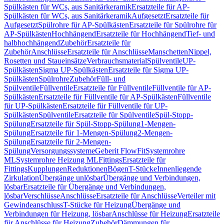
Spülkästen für WCs, aus Sanitärkeramik
Ersatzteile für AP-
Spülkästen für WCs, aus Sanitärkeramik
Aufgesetzt
Ersatzteile für
Aufgesetzt
Spülrohre für AP-Spülkästen
Ersatzteile für Spülrohre für
AP-Spülkästen
Hochhängend
Ersatzteile für Hochhängend
Tief- und
halbhochhängend
Zubehör
Ersatzteile für
Zubehör
Anschlüsse
Ersatzteile für Anschlüsse
Manschetten
Nippel,
Rosetten und Staueinsätze
Verbrauchsmaterial
Spülventile
UP-
Spülkästen
Sigma UP-Spülkästen
Ersatzteile für Sigma UP-
Spülkästen
Spülrohre
Zubehör
Füll- und
Spülventile
Füllventile
Ersatzteile für Füllventile
Füllventile für AP-
Spülkästen
Ersatzteile für Füllventile für AP-Spülkästen
Füllventile
für UP-Spülkästen
Ersatzteile für Füllventile für UP-
Spülkästen
Spülventile
Ersatzteile für Spülventile
Spül-Stopp-
Spülung
Ersatzteile für Spül-Stopp-Spülung
1-Mengen-
Spülung
Ersatzteile für 1-Mengen-Spülung
2-Mengen-
Spülung
Ersatzteile für 2-Mengen-
Spülung
Versorgungssysteme
Geberit FlowFit
Systemrohre
ML
Systemrohre Heizung ML
Fittings
Ersatzteile für
Fittings
Kupplungen
Reduktionen
Bögen
T-Stücke
Innenliegende
Zirkulation
Übergänge unlösbar
Übergänge und Verbindungen,
lösbar
Ersatzteile für Übergänge und Verbindungen,
lösbar
Verschlüsse
Anschlüsse
Ersatzteile für Anschlüsse
Verteiler mit
Gewindeanschluss
T-Stücke für Heizung
Übergänge und
Verbindungen für Heizung, lösbar
Anschlüsse für Heizung
Ersatzteile
für Anschlüsse für Heizung
Zubehör
Dämmungen für