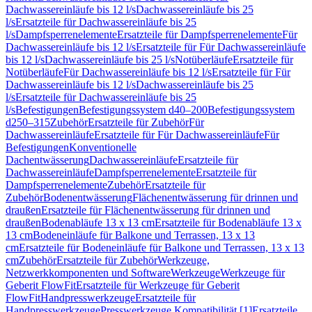
Dachwassereinläufe bis 12 l/s
Dachwassereinläufe bis 25
l/s
Ersatzteile für Dachwassereinläufe bis 25
l/s
Dampfsperrenelemente
Ersatzteile für Dampfsperrenelemente
Für
Dachwassereinläufe bis 12 l/s
Ersatzteile für Für Dachwassereinläufe
bis 12 l/s
Dachwassereinläufe bis 25 l/s
Notüberläufe
Ersatzteile für
Notüberläufe
Für Dachwassereinläufe bis 12 l/s
Ersatzteile für Für
Dachwassereinläufe bis 12 l/s
Dachwassereinläufe bis 25
l/s
Ersatzteile für Dachwassereinläufe bis 25
l/s
Befestigungen
Befestigungssystem d40–200
Befestigungssystem
d250–315
Zubehör
Ersatzteile für Zubehör
Für
Dachwassereinläufe
Ersatzteile für Für Dachwassereinläufe
Für
Befestigungen
Konventionelle
Dachentwässerung
Dachwassereinläufe
Ersatzteile für
Dachwassereinläufe
Dampfsperrenelemente
Ersatzteile für
Dampfsperrenelemente
Zubehör
Ersatzteile für
Zubehör
Bodenentwässerung
Flächenentwässerung für drinnen und
draußen
Ersatzteile für Flächenentwässerung für drinnen und
draußen
Bodenabläufe 13 x 13 cm
Ersatzteile für Bodenabläufe 13 x
13 cm
Bodeneinläufe für Balkone und Terrassen, 13 x 13
cm
Ersatzteile für Bodeneinläufe für Balkone und Terrassen, 13 x 13
cm
Zubehör
Ersatzteile für Zubehör
Werkzeuge,
Netzwerkkomponenten und Software
Werkzeuge
Werkzeuge für
Geberit FlowFit
Ersatzteile für Werkzeuge für Geberit
FlowFit
Handpresswerkzeuge
Ersatzteile für
Handpresswerkzeuge
Presswerkzeuge Kompatibilität [1]
Ersatzteile