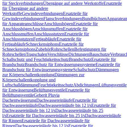
für Steckverbindungen
Übergänge auf andere Werkstoffe
Ersatzteile
für Übergänge auf andere
Werkstoffe
Gewindeverbindungen
Ersatzteile für
Gewindeverbindungen
Flanschverbindungen
Bundbüchsen
Apparatean
für Apparateanschlüsse
Anschlussbögen
Ersatzteile für
Anschlussbögen
Anschlussmuffen
Ersatzteile für
Anschlussmuffen
Anschlussstutzen
Ersatzteile für
Anschlussstutzen
Fertigabläufe
Ersatzteile für
Fertigabläufe
Schneckensiphons
Ersatzteile für
Schneckensiphons
Zubehör
Rohrschellen
Befestigungen für
Rohrschellen
Tragschalen
Verschlüsse
Dichtungen
Bauschutze
Verbrauc
Schallschutz und Feuchtigkeitsschutz
Brandschutz
Ersatzteile für
Brandschutz
Brandschutz für Entwässerungssysteme
Ersatzteile für
Brandschutz für Entwässerungssysteme
Schallschutz
Dämmungen
zur Körperschallentkopplung
Dämmungen zur
Körperschallentkopplung und
Luftschalldämmung
Feuchtigkeitsschutz
Abdichtungen
Lüftungsventile
für Entwässerung
Belüftungsventile
Ersatzteile für
Belüftungsventile
Geberit Pluvia
Dachentwässerung
Dachwassereinläufe
Ersatzteile für
Dachwassereinläufe
Dachwassereinläufe bis 12 l/s
Ersatzteile für
Dachwassereinläufe bis 12 l/s
Dachwassereinläufe bis 25
l/s
Ersatzteile für Dachwassereinläufe bis 25 l/s
Dachwassereinläufe
für Rinnen
Ersatzteile für Dachwassereinläufe für
Rinnen
Dachwassereinläufe bis 12 l/s
Ersatzteile für