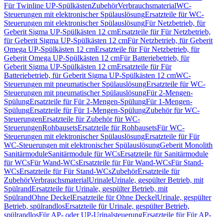
Für Twinline UP-Spülkästen
Zubehör
Verbrauchsmaterial
WC-
Steuerungen mit elektronischer Spülauslösung
Ersatzteile für WC-
Steuerungen mit elektronischer Spülauslösung
Für Netzbetrieb, für
Geberit Sigma UP-Spülkästen 12 cm
Ersatzteile für Für Netzbetrieb,
für Geberit Sigma UP-Spülkästen 12 cm
Für Netzbetrieb, für Geberit
Omega UP-Spülkästen 12 cm
Ersatzteile für Für Netzbetrieb, für
Geberit Omega UP-Spülkästen 12 cm
Für Batteriebetrieb, für
Geberit Sigma UP-Spülkästen 12 cm
Ersatzteile für Für
Batteriebetrieb, für Geberit Sigma UP-Spülkästen 12 cm
WC-
Steuerungen mit pneumatischer Spülauslösung
Ersatzteile für WC-
Steuerungen mit pneumatischer Spülauslösung
Für 2-Mengen-
Spülung
Ersatzteile für Für 2-Mengen-Spülung
Für 1-Mengen-
Spülung
Ersatzteile für Für 1-Mengen-Spülung
Zubehör für WC-
Steuerungen
Ersatzteile für Zubehör für WC-
Steuerungen
Rohbausets
Ersatzteile für Rohbausets
Für WC-
Steuerungen mit elektronischer Spülauslösung
Ersatzteile für Für
WC-Steuerungen mit elektronischer Spülauslösung
Geberit Monolith
Sanitärmodule
Sanitärmodule für WCs
Ersatzteile für Sanitärmodule
für WCs
Für Wand-WCs
Ersatzteile für Für Wand-WCs
Für Stand-
WCs
Ersatzteile für Für Stand-WCs
Zubehör
Ersatzteile für
Zubehör
Verbrauchsmaterial
Urinale
Urinale, gespülter Betrieb, mit
Spülrand
Ersatzteile für Urinale, gespülter Betrieb, mit
Spülrand
Ohne Deckel
Ersatzteile für Ohne Deckel
Urinale, gespülter
Betrieb, spülrandlos
Ersatzteile für Urinale, gespülter Betrieb,
spülrandlos
Für AP- oder UP-Urinalsteuerung
Ersatzteile für Für AP-