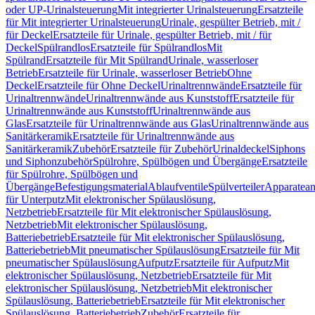
oder UP-Urinalsteuerung
Mit integrierter Urinalsteuerung
Ersatzteile
für Mit integrierter Urinalsteuerung
Urinale, gespülter Betrieb, mit /
für Deckel
Ersatzteile für Urinale, gespülter Betrieb, mit / für
Deckel
Spülrandlos
Ersatzteile für Spülrandlos
Mit
Spülrand
Ersatzteile für Mit Spülrand
Urinale, wasserloser
Betrieb
Ersatzteile für Urinale, wasserloser Betrieb
Ohne
Deckel
Ersatzteile für Ohne Deckel
Urinaltrennwände
Ersatzteile für
Urinaltrennwände
Urinaltrennwände aus Kunststoff
Ersatzteile für
Urinaltrennwände aus Kunststoff
Urinaltrennwände aus
Glas
Ersatzteile für Urinaltrennwände aus Glas
Urinaltrennwände aus
Sanitärkeramik
Ersatzteile für Urinaltrennwände aus
Sanitärkeramik
Zubehör
Ersatzteile für Zubehör
Urinaldeckel
Siphons
und Siphonzubehör
Spülrohre, Spülbögen und Übergänge
Ersatzteile
für Spülrohre, Spülbögen und
Übergänge
Befestigungsmaterial
Ablaufventile
Spülverteiler
Apparatean
für Unterputz
Mit elektronischer Spülauslösung,
Netzbetrieb
Ersatzteile für Mit elektronischer Spülauslösung,
Netzbetrieb
Mit elektronischer Spülauslösung,
Batteriebetrieb
Ersatzteile für Mit elektronischer Spülauslösung,
Batteriebetrieb
Mit pneumatischer Spülauslösung
Ersatzteile für Mit
pneumatischer Spülauslösung
Aufputz
Ersatzteile für Aufputz
Mit
elektronischer Spülauslösung, Netzbetrieb
Ersatzteile für Mit
elektronischer Spülauslösung, Netzbetrieb
Mit elektronischer
Spülauslösung, Batteriebetrieb
Ersatzteile für Mit elektronischer
Spülauslösung, Batteriebetrieb
Zubehör
Ersatzteile für