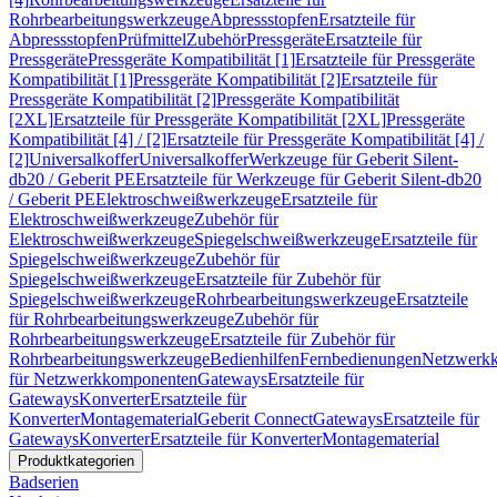
Rohrbearbeitungswerkzeuge
Abpressstopfen
Ersatzteile für
Abpressstopfen
Prüfmittel
Zubehör
Pressgeräte
Ersatzteile für
Pressgeräte
Pressgeräte Kompatibilität [1]
Ersatzteile für Pressgeräte
Kompatibilität [1]
Pressgeräte Kompatibilität [2]
Ersatzteile für
Pressgeräte Kompatibilität [2]
Pressgeräte Kompatibilität
[2XL]
Ersatzteile für Pressgeräte Kompatibilität [2XL]
Pressgeräte
Kompatibilität [4] / [2]
Ersatzteile für Pressgeräte Kompatibilität [4] /
[2]
Universalkoffer
Universalkoffer
Werkzeuge für Geberit Silent-
db20 / Geberit PE
Ersatzteile für Werkzeuge für Geberit Silent-db20
/ Geberit PE
Elektroschweißwerkzeuge
Ersatzteile für
Elektroschweißwerkzeuge
Zubehör für
Elektroschweißwerkzeuge
Spiegelschweißwerkzeuge
Ersatzteile für
Spiegelschweißwerkzeuge
Zubehör für
Spiegelschweißwerkzeuge
Ersatzteile für Zubehör für
Spiegelschweißwerkzeuge
Rohrbearbeitungswerkzeuge
Ersatzteile
für Rohrbearbeitungswerkzeuge
Zubehör für
Rohrbearbeitungswerkzeuge
Ersatzteile für Zubehör für
Rohrbearbeitungswerkzeuge
Bedienhilfen
Fernbedienungen
Netzwerk
für Netzwerkkomponenten
Gateways
Ersatzteile für
Gateways
Konverter
Ersatzteile für
Konverter
Montagematerial
Geberit Connect
Gateways
Ersatzteile für
Gateways
Konverter
Ersatzteile für Konverter
Montagematerial
Produktkategorien
Badserien