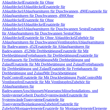
Ablaufdeckel
Ersatzteile für Ohne
Ablaufdeckel
Ablaufdeckel
Ersatzteile für
Ablaufdeckel
Ablaufgarnituren für Duschwannen, d90
Ersatzteile für
Ablaufgarnituren für Duschwannen, d90
Ohne
Ablaufdeckel
Ersatzteile für Ohne
Ablaufdeckel
Ablaufdeckel
Ersatzteile für
Ablaufdeckel
Ablaufgarnituren für Duschwannen Sestra
Ersatzteile
für Ablaufgarnituren für Duschwannen Sestra
Ohne
Ablaufdeckel
Ersatzteile für Ohne Ablaufdeckel
Zubehör für
Ablaufgarnituren für Duschwannen
Ventilstopfen
Ablaufgarnituren
für Badewannen, d52
Ersatzteile für Ablaufgarnituren für
Badewannen, d52
Mit Drehbetätigung
Ersatzteile für Mit
Drehbetätigung
Fertigbausets für Drehbetätigung
Ersatzteile für
Fertigbausets für Drehbetätigung
Mit Drehbetätigung und
Zulauf
Ersatzteile für Mit Drehbetätigung und Zulauf
Fertigbausets
für Drehbetätigung und Zulauf
Ersatzteile für Fertigbausets für
Drehbetätigung und Zulauf
Mit Druckbetätigung
PushControl
Ersatzteile für Mit Druckbetätigung PushControl
Mit
Ventilstopfen
Ersatzteile für Mit Ventilstopfen
Zubehör für
Ablaufgarnituren für
Badewannen
Anschlusssets
Wasseranschlüsse
Installations- und
Spülsysteme
Geberit Duofix
Systemwände
Ersatzteile für
Systemwände
Tragsysteme
Ersatzteile für
Tragsysteme
Beplankungen
Zubehör
Ersatzteile für
Zubehör
Montageelemente
Ersatzteile für Montageelemente
Elemente