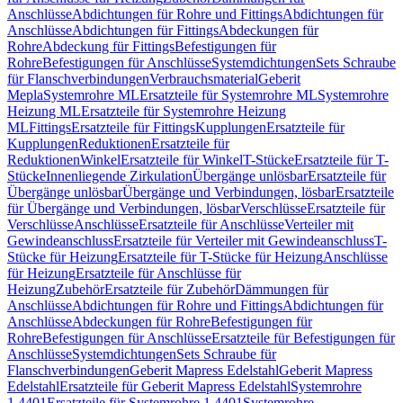
Anschlüsse
Abdichtungen für Rohre und Fittings
Abdichtungen für
Anschlüsse
Abdichtungen für Fittings
Abdeckungen für
Rohre
Abdeckung für Fittings
Befestigungen für
Rohre
Befestigungen für Anschlüsse
Systemdichtungen
Sets Schraube
für Flanschverbindungen
Verbrauchsmaterial
Geberit
Mepla
Systemrohre ML
Ersatzteile für Systemrohre ML
Systemrohre
Heizung ML
Ersatzteile für Systemrohre Heizung
ML
Fittings
Ersatzteile für Fittings
Kupplungen
Ersatzteile für
Kupplungen
Reduktionen
Ersatzteile für
Reduktionen
Winkel
Ersatzteile für Winkel
T-Stücke
Ersatzteile für T-
Stücke
Innenliegende Zirkulation
Übergänge unlösbar
Ersatzteile für
Übergänge unlösbar
Übergänge und Verbindungen, lösbar
Ersatzteile
für Übergänge und Verbindungen, lösbar
Verschlüsse
Ersatzteile für
Verschlüsse
Anschlüsse
Ersatzteile für Anschlüsse
Verteiler mit
Gewindeanschluss
Ersatzteile für Verteiler mit Gewindeanschluss
T-
Stücke für Heizung
Ersatzteile für T-Stücke für Heizung
Anschlüsse
für Heizung
Ersatzteile für Anschlüsse für
Heizung
Zubehör
Ersatzteile für Zubehör
Dämmungen für
Anschlüsse
Abdichtungen für Rohre und Fittings
Abdichtungen für
Anschlüsse
Abdeckungen für Rohre
Befestigungen für
Rohre
Befestigungen für Anschlüsse
Ersatzteile für Befestigungen für
Anschlüsse
Systemdichtungen
Sets Schraube für
Flanschverbindungen
Geberit Mapress Edelstahl
Geberit Mapress
Edelstahl
Ersatzteile für Geberit Mapress Edelstahl
Systemrohre
1.4401
Ersatzteile für Systemrohre 1.4401
Systemrohre