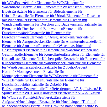
für WCs
Ersatzteile für Elemente für WCs
Elemente für
Waschtische
Ersatzteile für Elemente für Waschtische
Elemente für
Bidets
Ersatzteile für Elemente für Bidets
Elemente für
Urinale
Ersatzteile für Elemente für Urinale
Elemente für Duschen
mit Wandablauf
Ersatzteile für Elemente für Duschen mit
Wandablauf
Elemente für Duschen und Badewannen
Ersatzteile für
Elemente für Duschen und Badewannen
Elemente für
Duschtrennwände
Ersatzteile für Elemente für
Duschtrennwände
Elemente für Ausgussbecken
Ersatzteile für
Elemente für Ausgussbecken
Elemente für Armaturen
Ersatzteile für
Elemente für Armaturen
Elemente für Waschmaschinen und
Geschirrspüler
Ersatzteile für Elemente für Waschmaschinen und
Geschirrspüler
Elemente für Konsollasten
Ersatzteile für Elemente für
Konsollasten
Elemente für Küchenspülen
Ersatzteile für Elemente für
Küchenspülen
Elemente für Wandspeicher
Ersatzteile für Elemente
für Wandspeicher
Zubehör
Ersatzteile für Zubehör
Geberit
Kombifix
Montageelemente
Ersatzteile für
Montageelemente
Elemente für WCs
Ersatzteile für Elemente für
WCs
Elemente für Duschen
Ersatzteile für Elemente für
Duschen
Zubehör
Ersatzteile für Zubehör
Für
Befestigungen
Ersatzteile für Für Befestigungen
AP-Spülkästen
AP-
Spülkästen für WCs, aus Kunststoff
Ersatzteile für AP-Spülkästen
für WCs, aus Kunststoff
Aufgesetzt
Ersatzteile für
Aufgesetzt
Hochhängend
Ersatzteile für Hochhängend
Tief- und
halbhochhängend
Ersatzteile für Tief- und halbhochhängend
AP-