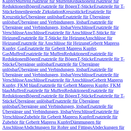
Kupfer
Muffen
Ersatzteile für Muffen
Reduktionen
Ersatzteile für
Reduktionen
Bögen
Ersatzteile für Bögen
T-Stücke
Ersatzteile für T-
Stücke
Innenliegende Zirkulation
Kreuzstücke
Ersatzteile für
Kreuzstücke
Übergänge unlösbar
Ersatzteile für Übergänge
unlösbar
Übergänge und Verbindungen, lösbar
Ersatzteile für
Übergänge und Verbindungen, lösbar
Verschlüsse
Ersatzteile für
Verschlüsse
Anschlüsse
Ersatzteile für Anschlüsse
T-Stücke für
Heizung
Ersatzteile für T-Stücke für Heizung
Anschlüsse für
Heizung
Ersatzteile für Anschlüsse für Heizung
Geberit Mapress
Kupfer, Gas
Ersatzteile für Geberit Mapress Kupfer,
Gas
Muffen
Ersatzteile für Muffen
Reduktionen
Ersatzteile für
Reduktionen
Bögen
Ersatzteile für Bögen
T-Stücke
Ersatzteile für T-
Stücke
Übergänge unlösbar
Ersatzteile für Übergänge
unlösbar
Übergänge und Verbindungen, lösbar
Ersatzteile für
Übergänge und Verbindungen, lösbar
Verschlüsse
Ersatzteile für
Verschlüsse
Anschlüsse
Ersatzteile für Anschlüsse
Geberit Mapress
Kupfer, FKM blau
Ersatzteile für Geberit Mapress Kupfer, FKM
blau
Muffen
Ersatzteile für Muffen
Reduktionen
Ersatzteile für
Reduktionen
Bögen
Ersatzteile für Bögen
T-Stücke
Ersatzteile für T-
Stücke
Übergänge unlösbar
Ersatzteile für Übergänge
unlösbar
Übergänge und Verbindungen, lösbar
Ersatzteile für
Übergänge und Verbindungen, lösbar
Verschlüsse
Ersatzteile für
Verschlüsse
Zubehör für Geberit Mapress Kupfer
Ersatzteile für
Zubehör für Geberit Mapress Kupfer
Dämmungen für
Anschlüsse
Abdichtungen für Rohre und Fittings
Abdeckungen für