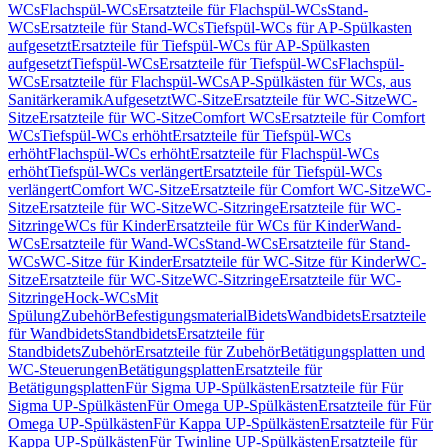
WCs
Flachspül-WCs
Ersatzteile für Flachspül-WCs
Stand-
WCs
Ersatzteile für Stand-WCs
Tiefspül-WCs für AP-Spülkasten
aufgesetzt
Ersatzteile für Tiefspül-WCs für AP-Spülkasten
aufgesetzt
Tiefspül-WCs
Ersatzteile für Tiefspül-WCs
Flachspül-
WCs
Ersatzteile für Flachspül-WCs
AP-Spülkästen für WCs, aus
Sanitärkeramik
Aufgesetzt
WC-Sitze
Ersatzteile für WC-Sitze
WC-
Sitze
Ersatzteile für WC-Sitze
Comfort WCs
Ersatzteile für Comfort
WCs
Tiefspül-WCs erhöht
Ersatzteile für Tiefspül-WCs
erhöht
Flachspül-WCs erhöht
Ersatzteile für Flachspül-WCs
erhöht
Tiefspül-WCs verlängert
Ersatzteile für Tiefspül-WCs
verlängert
Comfort WC-Sitze
Ersatzteile für Comfort WC-Sitze
WC-
Sitze
Ersatzteile für WC-Sitze
WC-Sitzringe
Ersatzteile für WC-
Sitzringe
WCs für Kinder
Ersatzteile für WCs für Kinder
Wand-
WCs
Ersatzteile für Wand-WCs
Stand-WCs
Ersatzteile für Stand-
WCs
WC-Sitze für Kinder
Ersatzteile für WC-Sitze für Kinder
WC-
Sitze
Ersatzteile für WC-Sitze
WC-Sitzringe
Ersatzteile für WC-
Sitzringe
Hock-WCs
Mit
Spülung
Zubehör
Befestigungsmaterial
Bidets
Wandbidets
Ersatzteile
für Wandbidets
Standbidets
Ersatzteile für
Standbidets
Zubehör
Ersatzteile für Zubehör
Betätigungsplatten und
WC-Steuerungen
Betätigungsplatten
Ersatzteile für
Betätigungsplatten
Für Sigma UP-Spülkästen
Ersatzteile für Für
Sigma UP-Spülkästen
Für Omega UP-Spülkästen
Ersatzteile für Für
Omega UP-Spülkästen
Für Kappa UP-Spülkästen
Ersatzteile für Für
Kappa UP-Spülkästen
Für Twinline UP-Spülkästen
Ersatzteile für