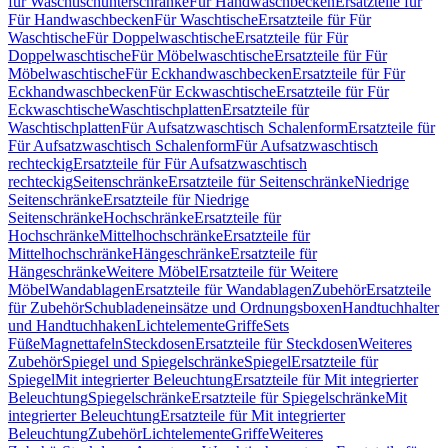
für Waschtischunterschränke
Für Handwaschbecken
Ersatzteile für
Für Handwaschbecken
Für Waschtische
Ersatzteile für Für
Waschtische
Für Doppelwaschtische
Ersatzteile für Für
Doppelwaschtische
Für Möbelwaschtische
Ersatzteile für Für
Möbelwaschtische
Für Eckhandwaschbecken
Ersatzteile für Für
Eckhandwaschbecken
Für Eckwaschtische
Ersatzteile für Für
Eckwaschtische
Waschtischplatten
Ersatzteile für
Waschtischplatten
Für Aufsatzwaschtisch Schalenform
Ersatzteile für
Für Aufsatzwaschtisch Schalenform
Für Aufsatzwaschtisch
rechteckig
Ersatzteile für Für Aufsatzwaschtisch
rechteckig
Seitenschränke
Ersatzteile für Seitenschränke
Niedrige
Seitenschränke
Ersatzteile für Niedrige
Seitenschränke
Hochschränke
Ersatzteile für
Hochschränke
Mittelhochschränke
Ersatzteile für
Mittelhochschränke
Hängeschränke
Ersatzteile für
Hängeschränke
Weitere Möbel
Ersatzteile für Weitere
Möbel
Wandablagen
Ersatzteile für Wandablagen
Zubehör
Ersatzteile
für Zubehör
Schubladeneinsätze und Ordnungsboxen
Handtuchhalter
und Handtuchhaken
Lichtelemente
Griffe
Sets
Füße
Magnettafeln
Steckdosen
Ersatzteile für Steckdosen
Weiteres
Zubehör
Spiegel und Spiegelschränke
Spiegel
Ersatzteile für
Spiegel
Mit integrierter Beleuchtung
Ersatzteile für Mit integrierter
Beleuchtung
Spiegelschränke
Ersatzteile für Spiegelschränke
Mit
integrierter Beleuchtung
Ersatzteile für Mit integrierter
Beleuchtung
Zubehör
Lichtelemente
Griffe
Weiteres