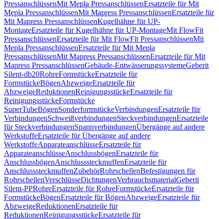
Pressanschlüssen
Mit Mepla Pressanschlüssen
Ersatzteile für Mit
Mepla Pressanschlüssen
Mit Mapress Pressanschlüssen
Ersatzteile für
Mit Mapress Pressanschlüssen
Kugelhähne für UP-
Montage
Ersatzteile für Kugelhähne für UP-Montage
Mit FlowFit
Pressanschlüssen
Ersatzteile für Mit FlowFit Pressanschlüssen
Mit
Mepla Pressanschlüssen
Ersatzteile für Mit Mepla
Pressanschlüssen
Mit Mapress Pressanschlüssen
Ersatzteile für Mit
Mapress Pressanschlüssen
Gebäude-Entwässerungssysteme
Geberit
Silent-db20
Rohre
Formstücke
Ersatzteile für
Formstücke
Bögen
Abzweige
Ersatzteile für
Abzweige
Reduktionen
Reinigungsstücke
Ersatzteile für
Reinigungsstücke
Formstücke
SuperTube
Bögen
Sonderformstücke
Verbindungen
Ersatzteile für
Verbindungen
Schweißverbindungen
Steckverbindungen
Ersatzteile
für Steckverbindungen
Spannverbindungen
Übergänge auf andere
Werkstoffe
Ersatzteile für Übergänge auf andere
Werkstoffe
Apparateanschlüsse
Ersatzteile für
Apparateanschlüsse
Anschlussbögen
Ersatzteile für
Anschlussbögen
Anschlusssteckmuffen
Ersatzteile für
Anschlusssteckmuffen
Zubehör
Rohrschellen
Befestigungen für
Rohrschellen
Verschlüsse
Dichtungen
Verbrauchsmaterial
Geberit
Silent-PP
Rohre
Ersatzteile für Rohre
Formstücke
Ersatzteile für
Formstücke
Bögen
Ersatzteile für Bögen
Abzweige
Ersatzteile für
Abzweige
Reduktionen
Ersatzteile für
Reduktionen
Reinigungsstücke
Ersatzteile für