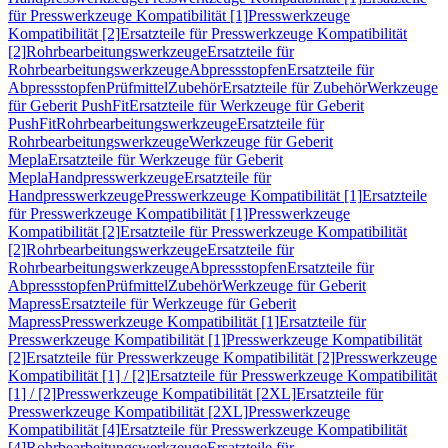
für Presswerkzeuge Kompatibilität [1]
Presswerkzeuge
Kompatibilität [2]
Ersatzteile für Presswerkzeuge Kompatibilität
[2]
Rohrbearbeitungswerkzeuge
Ersatzteile für
Rohrbearbeitungswerkzeuge
Abpressstopfen
Ersatzteile für
Abpressstopfen
Prüfmittel
Zubehör
Ersatzteile für Zubehör
Werkzeuge
für Geberit PushFit
Ersatzteile für Werkzeuge für Geberit
PushFit
Rohrbearbeitungswerkzeuge
Ersatzteile für
Rohrbearbeitungswerkzeuge
Werkzeuge für Geberit
Mepla
Ersatzteile für Werkzeuge für Geberit
Mepla
Handpresswerkzeuge
Ersatzteile für
Handpresswerkzeuge
Presswerkzeuge Kompatibilität [1]
Ersatzteile
für Presswerkzeuge Kompatibilität [1]
Presswerkzeuge
Kompatibilität [2]
Ersatzteile für Presswerkzeuge Kompatibilität
[2]
Rohrbearbeitungswerkzeuge
Ersatzteile für
Rohrbearbeitungswerkzeuge
Abpressstopfen
Ersatzteile für
Abpressstopfen
Prüfmittel
Zubehör
Werkzeuge für Geberit
Mapress
Ersatzteile für Werkzeuge für Geberit
Mapress
Presswerkzeuge Kompatibilität [1]
Ersatzteile für
Presswerkzeuge Kompatibilität [1]
Presswerkzeuge Kompatibilität
[2]
Ersatzteile für Presswerkzeuge Kompatibilität [2]
Presswerkzeuge
Kompatibilität [1] / [2]
Ersatzteile für Presswerkzeuge Kompatibilität
[1] / [2]
Presswerkzeuge Kompatibilität [2XL]
Ersatzteile für
Presswerkzeuge Kompatibilität [2XL]
Presswerkzeuge
Kompatibilität [4]
Ersatzteile für Presswerkzeuge Kompatibilität
[4]
Rohrbearbeitungswerkzeuge
Ersatzteile für