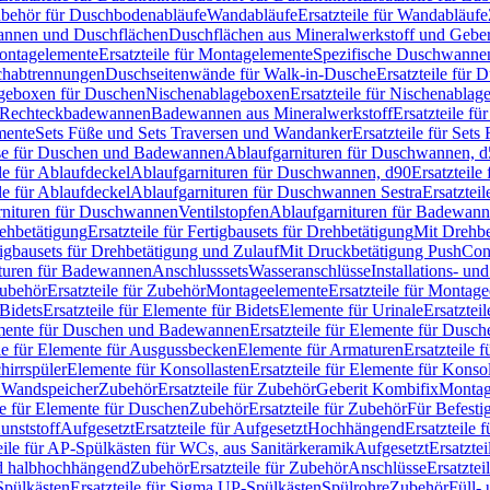
Zubehör für Duschbodenabläufe
Wandabläufe
Ersatzteile für Wandabläufe
wannen und Duschflächen
Duschflächen aus Mineralwerkstoff und Geberi
ntagelemente
Ersatzteile für Montagelemente
Spezifische Duschwanne
schabtrennungen
Duschseitenwände für Walk-in-Dusche
Ersatzteile für
lageboxen für Duschen
Nischenablageboxen
Ersatzteile für Nischenabla
ür Rechteckbadewannen
Badewannen aus Mineralwerkstoff
Ersatzteile f
mente
Sets Füße und Sets Traversen und Wandanker
Ersatzteile für Set
se für Duschen und Badewannen
Ablaufgarnituren für Duschwannen, 
ile für Ablaufdeckel
Ablaufgarnituren für Duschwannen, d90
Ersatzteil
ile für Ablaufdeckel
Ablaufgarnituren für Duschwannen Sestra
Ersatztei
rnituren für Duschwannen
Ventilstopfen
Ablaufgarnituren für Badewann
rehbetätigung
Ersatzteile für Fertigbausets für Drehbetätigung
Mit Drehbe
rtigbausets für Drehbetätigung und Zulauf
Mit Druckbetätigung PushCon
ituren für Badewannen
Anschlusssets
Wasseranschlüsse
Installations- un
ubehör
Ersatzteile für Zubehör
Montageelemente
Ersatzteile für Montag
Bidets
Ersatzteile für Elemente für Bidets
Elemente für Urinale
Ersatztei
mente für Duschen und Badewannen
Ersatzteile für Elemente für Dus
ile für Elemente für Ausgussbecken
Elemente für Armaturen
Ersatzteile 
hirrspüler
Elemente für Konsollasten
Ersatzteile für Elemente für Konso
r Wandspeicher
Zubehör
Ersatzteile für Zubehör
Geberit Kombifix
Montag
le für Elemente für Duschen
Zubehör
Ersatzteile für Zubehör
Für Befesti
unststoff
Aufgesetzt
Ersatzteile für Aufgesetzt
Hochhängend
Ersatzteile
eile für AP-Spülkästen für WCs, aus Sanitärkeramik
Aufgesetzt
Ersatztei
nd halbhochhängend
Zubehör
Ersatzteile für Zubehör
Anschlüsse
Ersatztei
pülkästen
Ersatzteile für Sigma UP-Spülkästen
Spülrohre
Zubehör
Füll- 