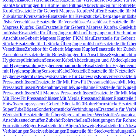
Stahl
Abdichtungen für Rohre und Fittings
Abdeckungen für Rohre
Be
Kupfer
Ersatzteile für Geberit Mapress Kupfer
Muffen
Ersatzteile für 
Zirkulation
Kreuzstücke
Ersatzteile für Kreuzstücke
Übergänge unlösba
lösbar
Verschlüsse
Ersatzteile für Verschlüsse
Anschlüsse
Ersatzteile fü
Mapress Kupfer, Gas
Ersatzteile für Geberit Mapress Kupfer, Gas
Muf
unlösbar
Ersatzteile für Übergänge unlösbar
Übergänge und Verbindun
Anschlüsse
Geberit Mapress Kupfer, FKM blau
Ersatzteile für Geber
Stücke
Ersatzteile für T-Stücke
Übergänge unlösbar
Ersatzteile für Üb
Verschlüsse
Zubehör für Geberit Mapress Kupfer
Ersatzteile für Zube
Anschlüsse
Ersatzteile für Befestigungen für Anschlüsse
Systemdichtu
Hygienespüleinheiten
Sensoren
Kabel
Abdeckungen und Abdeckplatte
mit Hygienespülung
Hygieneeinbaumodule
Ersatzteile für Hygieneei
mit Hygienespülung
Sensoren
Kabel
Netzteile
Ersatzteile für Netzteile
N
Hygienesystem
Gateways
Ersatzteile für Gateways
Konverter
Ersatzteil
Pressanschlüssen
Ersatzteile für Mit FlowFit Pressanschlüssen
Mit Mep
Pressanschlüssen
Probenahmeventile
Kugelhähne
Ersatzteile für Kuge
Pressanschlüssen
Mit Mapress Pressanschlüssen
Ersatzteile für Mit Ma
Mit FlowFit Pressanschlüssen
Mit Mepla Pressanschlüssen
Ersatzteile
Entwässerungssysteme
Geberit Silent-db20
Rohre
Formstücke
Ersatztei
SuperTube
Bögen
Sonderformstücke
Verbindungen
Ersatzteile für Ver
Werkstoffe
Ersatzteile für Übergänge auf andere Werkstoffe
Apparatea
Anschlusssteckmuffen
Zubehör
Rohrschellen
Befestigungen für Rohrsc
Formstücke
Bögen
Ersatzteile für Bögen
Abzweige
Ersatzteile für Abz
Verbindungen
Steckverbindungen
Ersatzteile für Steckverbindungen
Kr