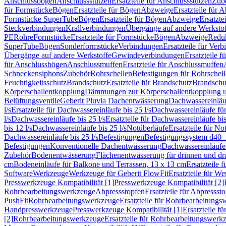
Anschlussbögen
Anschlussstutzen
Ersatzteile für Anschlussstutzen
Zub
für Formstücke
Bögen
Ersatzteile für Bögen
Abzweige
Ersatzteile für 
Formstücke SuperTube
Bögen
Ersatzteile für Bögen
Abzweige
Ersatzte
Steckverbindungen
Krallverbindungen
Übergänge auf andere Werksto
PE
Rohre
Formstücke
Ersatzteile für Formstücke
Bögen
Abzweige
Redu
SuperTube
Bögen
Sonderformstücke
Verbindungen
Ersatzteile für Ver
Übergänge auf andere Werkstoffe
Gewindeverbindungen
Ersatzteile 
für Anschlussbögen
Anschlussmuffen
Ersatzteile für Anschlussmuffen
Schneckensiphons
Zubehör
Rohrschellen
Befestigungen für Rohrschel
Feuchtigkeitsschutz
Brandschutz
Ersatzteile für Brandschutz
Brandschu
Körperschallentkopplung
Dämmungen zur Körperschallentkopplung 
Belüftungsventile
Geberit Pluvia Dachentwässerung
Dachwassereinläu
l/s
Ersatzteile für Dachwassereinläufe bis 25 l/s
Dachwassereinläufe fü
l/s
Dachwassereinläufe bis 25 l/s
Ersatzteile für Dachwassereinläufe bis
bis 12 l/s
Dachwassereinläufe bis 25 l/s
Notüberläufe
Ersatzteile für No
Dachwassereinläufe bis 25 l/s
Befestigungen
Befestigungssystem d40
Befestigungen
Konventionelle Dachentwässerung
Dachwassereinläufe
Zubehör
Bodenentwässerung
Flächenentwässerung für drinnen und d
cm
Bodeneinläufe für Balkone und Terrassen, 13 x 13 cm
Ersatzteile 
Software
Werkzeuge
Werkzeuge für Geberit FlowFit
Ersatzteile für W
Presswerkzeuge Kompatibilität [1]
Presswerkzeuge Kompatibilität [2]
Rohrbearbeitungswerkzeuge
Abpressstopfen
Ersatzteile für Abpressst
PushFit
Rohrbearbeitungswerkzeuge
Ersatzteile für Rohrbearbeitung
Handpresswerkzeuge
Presswerkzeuge Kompatibilität [1]
Ersatzteile f
[2]
Rohrbearbeitungswerkzeuge
Ersatzteile für Rohrbearbeitungswerk