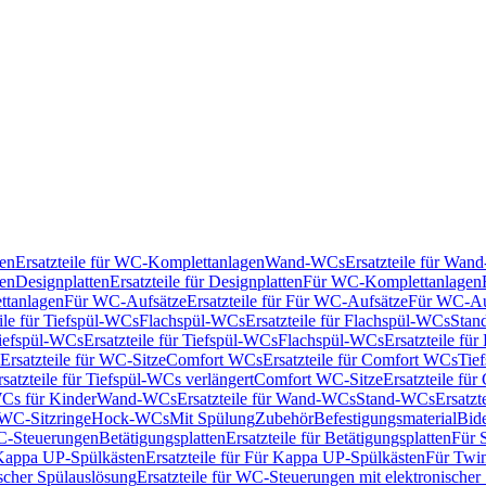
en
Ersatzteile für WC-Komplettanlagen
Wand-WCs
Ersatzteile für Wa
ken
Designplatten
Ersatzteile für Designplatten
Für WC-Komplettanlagen
tanlagen
Für WC-Aufsätze
Ersatzteile für Für WC-Aufsätze
Für WC-Au
eile für Tiefspül-WCs
Flachspül-WCs
Ersatzteile für Flachspül-WCs
Stan
iefspül-WCs
Ersatzteile für Tiefspül-WCs
Flachspül-WCs
Ersatzteile fü
Ersatzteile für WC-Sitze
Comfort WCs
Ersatzteile für Comfort WCs
Tie
rsatzteile für Tiefspül-WCs verlängert
Comfort WC-Sitze
Ersatzteile fü
WCs für Kinder
Wand-WCs
Ersatzteile für Wand-WCs
Stand-WCs
Ersatzt
r WC-Sitzringe
Hock-WCs
Mit Spülung
Zubehör
Befestigungsmaterial
Bide
C-Steuerungen
Betätigungsplatten
Ersatzteile für Betätigungsplatten
Für 
Kappa UP-Spülkästen
Ersatzteile für Für Kappa UP-Spülkästen
Für Twin
scher Spülauslösung
Ersatzteile für WC-Steuerungen mit elektronischer