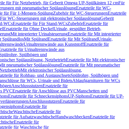
eile für Für Netzbetrieb, für Geberit Omega UP-Spülkästen 12 cm
Für
rungen mit pneumatischer Spülauslösung
Ersatzteile für WC-
ile für Für 1-Mengen-Spülung
Zubehör für WC-Steuerungen
Ersatzteile
ür Für WC-Steuerungen mit elektronischer Spülauslösung
Geberit
nd-WCs
Ersatzteile für Für Stand-WCs
Zubehör
Ersatzteile für
el
Ersatzteile für Ohne Deckel
Urinale, gespülter Betrieb,
uerung
Mit integrierter Urinalsteuerung
Ersatzteile für Mit integrierter
ür Spülrandlos
Mit Spülrand
Ersatzteile für Mit Spülrand
Urinale,
naltrennwände
Urinaltrennwände aus Kunststoff
Ersatzteile für
Ersatzteile für Urinaltrennwände aus
r Spülrohre, Spülbögen und
ronischer Spülauslösung, Netzbetrieb
Ersatzteile für Mit elektronischer
Mit pneumatischer Spülauslösung
Ersatzteile für Mit pneumatischer
 Netzbetrieb
Mit elektronischer Spülauslösung,
atzteile für Rohbau- und Austauschsets
Spülrohre, Spülbögen und
anschlüsse für WCs, Urinale und Bidets
Ablaufgarnituren für WCs
ssbögen
Anschlussstutzen
Ersatzteile für
us PVC
Ersatzteile für Anschlüsse aus PVC
Manschetten und
hons
Ersatzteile für Schneckensiphons
UP-Siphons
Ersatzteile für UP-
enverlängerungen
Anschlussstutzen
Ersatzteile für
ogensiphons
Ersatzteile für
htische
Waschtische
Ersatzteile für
atzteile für Aufsatzwaschtische
Handwaschbecken
Ersatzteile für
htische
Ersatzteile für
atzteile für Waschtische für