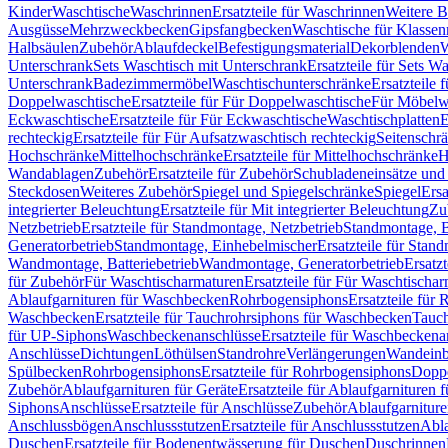
Kinder
Waschtische
Waschrinnen
Ersatzteile für Waschrinnen
Weitere 
Ausgüsse
Mehrzweckbecken
Gipsfangbecken
Waschtische für Klasse
Halbsäulen
Zubehör
Ablaufdeckel
Befestigungsmaterial
Dekorblenden
W
Unterschrank
Sets Waschtisch mit Unterschrank
Ersatzteile für Sets W
Unterschrank
Badezimmermöbel
Waschtischunterschränke
Ersatzteile 
Doppelwaschtische
Ersatzteile für Für Doppelwaschtische
Für Möbelw
Eckwaschtische
Ersatzteile für Für Eckwaschtische
Waschtischplatten
E
rechteckig
Ersatzteile für Für Aufsatzwaschtisch rechteckig
Seitenschr
Hochschränke
Mittelhochschränke
Ersatzteile für Mittelhochschränke
H
Wandablagen
Zubehör
Ersatzteile für Zubehör
Schubladeneinsätze un
Steckdosen
Weiteres Zubehör
Spiegel und Spiegelschränke
Spiegel
Ersa
integrierter Beleuchtung
Ersatzteile für Mit integrierter Beleuchtung
Zu
Netzbetrieb
Ersatzteile für Standmontage, Netzbetrieb
Standmontage, Ba
Generatorbetrieb
Standmontage, Einhebelmischer
Ersatzteile für Stan
Wandmontage, Batteriebetrieb
Wandmontage, Generatorbetrieb
Ersatz
für Zubehör
Für Waschtischarmaturen
Ersatzteile für Für Waschtischa
Ablaufgarnituren für Waschbecken
Rohrbogensiphons
Ersatzteile für
Waschbecken
Ersatzteile für Tauchrohrsiphons für Waschbecken
Tauch
für UP-Siphons
Waschbeckenanschlüsse
Ersatzteile für Waschbeckena
Anschlüsse
Dichtungen
Löthülsen
Standrohre
Verlängerungen
Wandeinb
Spülbecken
Rohrbogensiphons
Ersatzteile für Rohrbogensiphons
Dopp
Zubehör
Ablaufgarnituren für Geräte
Ersatzteile für Ablaufgarnituren 
Siphons
Anschlüsse
Ersatzteile für Anschlüsse
Zubehör
Ablaufgarnitur
Anschlussbögen
Anschlussstutzen
Ersatzteile für Anschlussstutzen
Abla
Duschen
Ersatzteile für Bodenentwässerung für Duschen
Duschrinnen