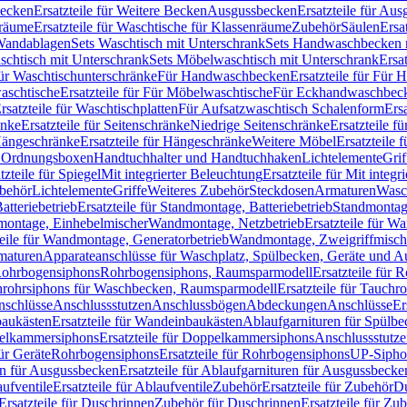
Becken
Ersatzteile für Weitere Becken
Ausgussbecken
Ersatzteile für Au
nräume
Ersatzteile für Waschtische für Klassenräume
Zubehör
Säulen
Ersa
andablagen
Sets Waschtisch mit Unterschrank
Sets Handwaschbecken 
aschtisch mit Unterschrank
Sets Möbelwaschtisch mit Unterschrank
Ersa
für Waschtischunterschränke
Für Handwaschbecken
Ersatzteile für Für
aschtische
Ersatzteile für Für Möbelwaschtische
Für Eckhandwaschbec
rsatzteile für Waschtischplatten
Für Aufsatzwaschtisch Schalenform
Ers
änke
Ersatzteile für Seitenschränke
Niedrige Seitenschränke
Ersatzteile f
ängeschränke
Ersatzteile für Hängeschränke
Weitere Möbel
Ersatzteile 
d Ordnungsboxen
Handtuchhalter und Handtuchhaken
Lichtelemente
Grif
tzteile für Spiegel
Mit integrierter Beleuchtung
Ersatzteile für Mit integr
behör
Lichtelemente
Griffe
Weiteres Zubehör
Steckdosen
Armaturen
Wasc
tteriebetrieb
Ersatzteile für Standmontage, Batteriebetrieb
Standmontage
dmontage, Einhebelmischer
Wandmontage, Netzbetrieb
Ersatzteile für W
teile für Wandmontage, Generatorbetrieb
Wandmontage, Zweigriffmisch
rmaturen
Apparateanschlüsse für Waschplatz, Spülbecken, Geräte und 
 Rohrbogensiphons
Rohrbogensiphons, Raumsparmodell
Ersatzteile für
rohrsiphons für Waschbecken, Raumsparmodell
Ersatzteile für Tauch
nschlüsse
Anschlussstutzen
Anschlussbögen
Abdeckungen
Anschlüsse
Er
aukästen
Ersatzteile für Wandeinbaukästen
Ablaufgarnituren für Spülb
elkammersiphons
Ersatzteile für Doppelkammersiphons
Anschlussstutz
für Geräte
Rohrbogensiphons
Ersatzteile für Rohrbogensiphons
UP-Sipho
en für Ausgussbecken
Ersatzteile für Ablaufgarnituren für Ausgussbecke
ufventile
Ersatzteile für Ablaufventile
Zubehör
Ersatzteile für Zubehör
D
Ersatzteile für Duschrinnen
Zubehör für Duschrinnen
Ersatzteile für Zu