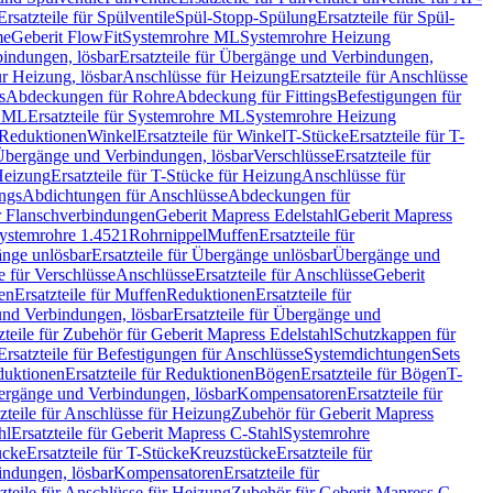
Ersatzteile für Spülventile
Spül-Stopp-Spülung
Ersatzteile für Spül-
me
Geberit FlowFit
Systemrohre ML
Systemrohre Heizung
indungen, lösbar
Ersatzteile für Übergänge und Verbindungen,
r Heizung, lösbar
Anschlüsse für Heizung
Ersatzteile für Anschlüsse
s
Abdeckungen für Rohre
Abdeckung für Fittings
Befestigungen für
e ML
Ersatzteile für Systemrohre ML
Systemrohre Heizung
r Reduktionen
Winkel
Ersatzteile für Winkel
T-Stücke
Ersatzteile für T-
r Übergänge und Verbindungen, lösbar
Verschlüsse
Ersatzteile für
Heizung
Ersatzteile für T-Stücke für Heizung
Anschlüsse für
ngs
Abdichtungen für Anschlüsse
Abdeckungen für
r Flanschverbindungen
Geberit Mapress Edelstahl
Geberit Mapress
 Systemrohre 1.4521
Rohrnippel
Muffen
Ersatzteile für
nge unlösbar
Ersatzteile für Übergänge unlösbar
Übergänge und
le für Verschlüsse
Anschlüsse
Ersatzteile für Anschlüsse
Geberit
en
Ersatzteile für Muffen
Reduktionen
Ersatzteile für
nd Verbindungen, lösbar
Ersatzteile für Übergänge und
zteile für Zubehör für Geberit Mapress Edelstahl
Schutzkappen für
Ersatzteile für Befestigungen für Anschlüsse
Systemdichtungen
Sets
duktionen
Ersatzteile für Reduktionen
Bögen
Ersatzteile für Bögen
T-
bergänge und Verbindungen, lösbar
Kompensatoren
Ersatzteile für
zteile für Anschlüsse für Heizung
Zubehör für Geberit Mapress
hl
Ersatzteile für Geberit Mapress C-Stahl
Systemrohre
ücke
Ersatzteile für T-Stücke
Kreuzstücke
Ersatzteile für
indungen, lösbar
Kompensatoren
Ersatzteile für
zteile für Anschlüsse für Heizung
Zubehör für Geberit Mapress C-