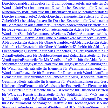
Duschbodenabläufe
Zubehör für Duschbodenabläufe
Ersatzteile für 
Wandabläufe
Duschwannen und Duschflächen
Ersatzteile für Dusch
Mineralwerkstoff
Ersatzteile für Duschflächen aus Mineralwerkstoff
Mo
Duschwannenabläufe
Zubehör
Duschabtrennungen
Ersatzteile für Du
Zubehör
Nischenablageboxen für Duschen
Ersatzteile für Nischenab
für Badewannen aus Sanitäracryl
Rechteckbadewannen
Ersatzteile f
für Badewannen für Babys
Montagelemente
Ersatzteile für Montagele
Wandanker
Zubehör
Reparatursets
Weiteres Zubehör
Apparateanschlüs
Ablaufdeckel
Ersatzteile für Ohne Ablaufdeckel
Ablaufdeckel
Ersatzte
Ablaufdeckel
Ersatzteile für Ohne Ablaufdeckel
Ablaufdeckel
Ersatzte
Ablaufdeckel
Ersatzteile für Ohne Ablaufdeckel
Zubehör für Ablaufga
Drehbetätigung
Ersatzteile für Mit Drehbetätigung
Fertigbausets für D
Zulauf
Fertigbausets für Drehbetätigung und Zulauf
Ersatzteile für Fe
Ventilstopfen
Ersatzteile für Mit Ventilstopfen
Zubehör für Ablaufgarn
Systemwände
Tragsysteme
Ersatzteile für Tragsysteme
Beplankungen
Z
für Waschtische
Ersatzteile für Elemente für Waschtische
Elemente für 
Wandablauf
Ersatzteile für Elemente für Duschen mit Wandablauf
Ele
Elemente für Duschtrennwände
Elemente für Ausgussbecken
Ersatzte
Geschirrspüler
Ersatzteile für Elemente für Waschmaschinen und Gesc
Küchenspülen
Elemente für Wandspeicher
Ersatzteile für Elemente fü
WCs
Ersatzteile für Elemente für WCs
Elemente für Duschen
Ersatztei
für WCs, aus Kunststoff
Ersatzteile für AP-Spülkästen für WCs, aus K
halbhochhängend
AP-Spülkästen für WCs, aus Sanitärkeramik
Ersatzt
für AP-Spülkästen
Hochhängend
Ersatzteile für Hochhängend
Tief- u
Staueinsätze
Verbrauchsmaterial
Spülventile
UP-Spülkästen
Sigma UP-S