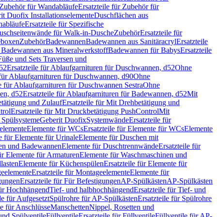
Zubehör für Wandabläufe
Ersatzteile für Zubehör für
t Duofix Installationselemente
Duschflächen aus
nabläufe
Ersatzteile für Spezifische
 Duschseitenwände für Walk-in-Dusche
Zubehör
Ersatzteile für
geboxen
Zubehör
Badewannen
Badewannen aus Sanitäracryl
Ersatzteile
ür Badewannen aus Mineralwerkstoff
Badewannen für Babys
Ersatzteile
s Füße und Sets Traversen und
d52
Ersatzteile für Ablaufgarnituren für Duschwannen, d52
Ohne
e für Ablaufgarnituren für Duschwannen, d90
Ohne
le für Ablaufgarnituren für Duschwannen Sestra
Ohne
en, d52
Ersatzteile für Ablaufgarnituren für Badewannen, d52
Mit
tätigung und Zulauf
Ersatzteile für Mit Drehbetätigung und
trol
Ersatzteile für Mit Druckbetätigung PushControl
Mit
d Spülsysteme
Geberit Duofix
Systemwände
Ersatzteile für
eelemente
Elemente für WCs
Ersatzteile für Elemente für WCs
Elemente
le für Elemente für Urinale
Elemente für Duschen mit
chen und Badewannen
Elemente für Duschtrennwände
Ersatzteile für
für Elemente für Armaturen
Elemente für Waschmaschinen und
llasten
Elemente für Küchenspülen
Ersatzteile für Elemente für
eelemente
Ersatzteile für Montageelemente
Elemente für
gungen
Ersatzteile für Für Befestigungen
AP-Spülkästen
AP-Spülkästen
 für Hochhängend
Tief- und halbhochhängend
Ersatzteile für Tief- und
le für Aufgesetzt
Spülrohre für AP-Spülkästen
Ersatzteile für Spülrohre
le für Anschlüsse
Manschetten
Nippel, Rosetten und
und Spülventile
Füllventile
Ersatzteile für Füllventile
Füllventile für AP-