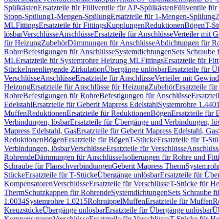
Spülkästen
Ersatzteile für Füllventile für AP-Spülkästen
Füllventile fü
Stopp-Spülung
1-Mengen-Spülung
Ersatzteile für 1-Mengen-Spülung
2
ML
Fittings
Ersatzteile für Fittings
Kupplungen
Reduktionen
Bögen
T-St
lösbar
Verschlüsse
Anschlüsse
Ersatzteile für Anschlüsse
Verteiler mit 
für Heizung
Zubehör
Dämmungen für Anschlüsse
Abdichtungen für Ro
Rohre
Befestigungen für Anschlüsse
Systemdichtungen
Sets Schraube 
ML
Ersatzteile für Systemrohre Heizung ML
Fittings
Ersatzteile für Fit
Stücke
Innenliegende Zirkulation
Übergänge unlösbar
Ersatzteile für 
Verschlüsse
Anschlüsse
Ersatzteile für Anschlüsse
Verteiler mit Gewin
Heizung
Ersatzteile für Anschlüsse für Heizung
Zubehör
Ersatzteile fü
Rohre
Befestigungen für Rohre
Befestigungen für Anschlüsse
Ersatzte
Edelstahl
Ersatzteile für Geberit Mapress Edelstahl
Systemrohre 1.440
Muffen
Reduktionen
Ersatzteile für Reduktionen
Bögen
Ersatzteile für
Verbindungen, lösbar
Ersatzteile für Übergänge und Verbindungen, lö
Mapress Edelstahl, Gas
Ersatzteile für Geberit Mapress Edelstahl, Gas
Reduktionen
Bögen
Ersatzteile für Bögen
T-Stücke
Ersatzteile für T-St
Verbindungen, lösbar
Verschlüsse
Ersatzteile für Verschlüsse
Anschlüss
Rohrende
Dämmungen für Anschlüsse
Isolierungen für Rohre und Fitt
Schraube für Flanschverbindungen
Geberit Mapress Therm
Systemroh
Stücke
Ersatzteile für T-Stücke
Übergänge unlösbar
Ersatzteile für Üb
Kompensatoren
Verschlüsse
Ersatzteile für Verschlüsse
T-Stücke für H
Therm
Schutzkappen für Rohrende
Systemdichtungen
Sets Schraube f
1.0034
Systemrohre 1.0215
Rohrnippel
Muffen
Ersatzteile für Muffen
R
Kreuzstücke
Übergänge unlösbar
Ersatzteile für Übergänge unlösbar
Üb
Kompensatoren
Verschlüsse
Ersatzteile für Verschlüsse
T-Stücke für H