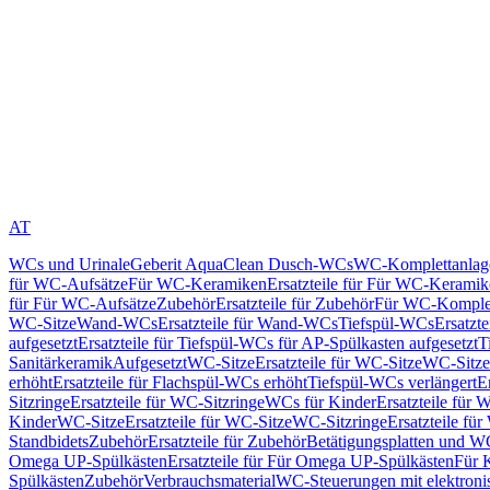
AT
WCs und Urinale
Geberit AquaClean Dusch-WCs
WC-Komplettanlag
für WC-Aufsätze
Für WC-Keramiken
Ersatzteile für Für WC-Kerami
für Für WC-Aufsätze
Zubehör
Ersatzteile für Zubehör
Für WC-Komplet
WC-Sitze
Wand-WCs
Ersatzteile für Wand-WCs
Tiefspül-WCs
Ersatzt
aufgesetzt
Ersatzteile für Tiefspül-WCs für AP-Spülkasten aufgesetzt
T
Sanitärkeramik
Aufgesetzt
WC-Sitze
Ersatzteile für WC-Sitze
WC-Sitze
erhöht
Ersatzteile für Flachspül-WCs erhöht
Tiefspül-WCs verlängert
E
Sitzringe
Ersatzteile für WC-Sitzringe
WCs für Kinder
Ersatzteile für 
Kinder
WC-Sitze
Ersatzteile für WC-Sitze
WC-Sitzringe
Ersatzteile fü
Standbidets
Zubehör
Ersatzteile für Zubehör
Betätigungsplatten und W
Omega UP-Spülkästen
Ersatzteile für Für Omega UP-Spülkästen
Für 
Spülkästen
Zubehör
Verbrauchsmaterial
WC-Steuerungen mit elektroni