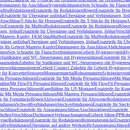
festigungen für Anschlüsse
Systemdichtungen
Sets Schraube für Flansc
Muffen
Reduktionen
Ersatzteile für Reduktionen
Bögen
Ersatzteile für Bö
r
Ersatzteile für Übergänge unlösbar
Übergänge und Verbindungen, lös
r Anschlüsse
T-Stücke für Heizung
Ersatzteile für T-Stücke für Heizung
A
fen
Ersatzteile für Muffen
Reduktionen
Ersatzteile für Reduktionen
Böge
gen, lösbar
Ersatzteile für Übergänge und Verbindungen, lösbar
Verschl
it Mapress Kupfer, FKM blau
Muffen
Ersatzteile für Muffen
Reduktionen
E
ergänge unlösbar
Übergänge und Verbindungen, lösbar
Ersatzteile für Ü
hör für Geberit Mapress Kupfer
Dämmungen für Anschlüsse
Abdichtunge
ngen
Sets Schraube für Flanschverbindungen
Geberit Hygienesystem
Hyg
n
Spülkästen und WC-Steuerungen mit Hygienespülung
Ersatzteile fü
nbaumodule
Zubehör für Spülkästen und WC-Steuerungen mit Hygienes
etzwerkkomponenten
Geberit Connect Zubehör für Geberit Hygienesy
e für Konverter
Sensoren
Montagematerial
Rohrarmaturen
Schrägsitzventi
la Pressanschlüssen
Ersatzteile für Mit Mepla Pressanschlüssen
Mit Map
lhähne
Mit FlowFit Pressanschlüssen
Ersatzteile für Mit FlowFit Pressan
press Pressanschlüssen
Kugelhähne für UP-Montage
Ersatzteile für Ku
 für Mit Mepla Pressanschlüssen
Mit Mapress Pressanschlüssen
Ersatztei
le für Formstücke
Bögen
Abzweige
Ersatzteile für Abzweige
Reduktione
bindungen
Schweißverbindungen
Steckverbindungen
Ersatzteile für Ste
nschlüsse
Ersatzteile für Apparateanschlüsse
Anschlussbögen
Ersatzteil
hellen
Verschlüsse
Dichtungen
Verbrauchsmaterial
Geberit Silent-PP
Roh
weige
Reduktionen
Ersatzteile für Reduktionen
Reinigungsstücke
Ersatzte
allverbindungen
Übergänge auf andere Werkstoffe
Apparateanschlüsse
E