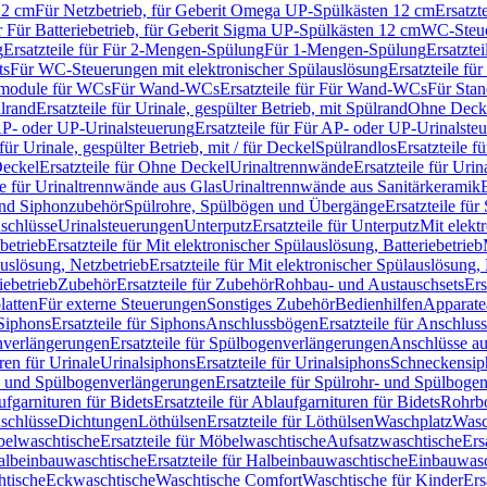
12 cm
Für Netzbetrieb, für Geberit Omega UP-Spülkästen 12 cm
Ersatzt
ür Für Batteriebetrieb, für Geberit Sigma UP-Spülkästen 12 cm
WC-Steue
g
Ersatzteile für Für 2-Mengen-Spülung
Für 1-Mengen-Spülung
Ersatzte
ts
Für WC-Steuerungen mit elektronischer Spülauslösung
Ersatzteile f
ärmodule für WCs
Für Wand-WCs
Ersatzteile für Für Wand-WCs
Für Sta
ülrand
Ersatzteile für Urinale, gespülter Betrieb, mit Spülrand
Ohne Deck
P- oder UP-Urinalsteuerung
Ersatzteile für Für AP- oder UP-Urinalste
 für Urinale, gespülter Betrieb, mit / für Deckel
Spülrandlos
Ersatzteile f
eckel
Ersatzteile für Ohne Deckel
Urinaltrennwände
Ersatzteile für Uri
le für Urinaltrennwände aus Glas
Urinaltrennwände aus Sanitärkeramik
nd Siphonzubehör
Spülrohre, Spülbögen und Übergänge
Ersatzteile fü
schlüsse
Urinalsteuerungen
Unterputz
Ersatzteile für Unterputz
Mit elekt
betrieb
Ersatzteile für Mit elektronischer Spülauslösung, Batteriebetrieb
auslösung, Netzbetrieb
Ersatzteile für Mit elektronischer Spülauslösung,
iebetrieb
Zubehör
Ersatzteile für Zubehör
Rohbau- und Austauschsets
Ers
atten
Für externe Steuerungen
Sonstiges Zubehör
Bedienhilfen
Apparate
Siphons
Ersatzteile für Siphons
Anschlussbögen
Ersatzteile für Anschlu
verlängerungen
Ersatzteile für Spülbogenverlängerungen
Anschlüsse a
ren für Urinale
Urinalsiphons
Ersatzteile für Urinalsiphons
Schneckensip
- und Spülbogenverlängerungen
Ersatzteile für Spülrohr- und Spülbog
fgarnituren für Bidets
Ersatzteile für Ablaufgarnituren für Bidets
Rohrb
schlüsse
Dichtungen
Löthülsen
Ersatzteile für Löthülsen
Waschplatz
Wasc
elwaschtische
Ersatzteile für Möbelwaschtische
Aufsatzwaschtische
Ers
albeinbauwaschtische
Ersatzteile für Halbeinbauwaschtische
Einbauwasc
htische
Eckwaschtische
Waschtische Comfort
Waschtische für Kinder
Ers