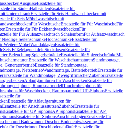
sgussbecken
Ausgüsse
Ersatzteile für
tzteile für Säulen
Halbsäulen
Ersatzteile für
mit Unterschrank
Ersatzteile für Sets Handwaschbecken mit
tzteile für Sets Möbelwaschtisch mit
 Handwaschbecken
Für Waschtische
Ersatzteile für Für Waschtische
Für
ken
Ersatzteile für Für Eckhandwaschbecken
Für
atzteile für Für Aufsatzwaschtisch Schalenform
Für Aufsatzwaschtisch
ür Niedrige Seitenschränke
Hochschränke
Ersatzteile für
für Weitere Möbel
Wandablagen
Ersatzteile für
fe
Sets Füße
Magnettafeln
Steckdosen
Ersatzteile für
ierter Beleuchtung
Spiegelschränke
Ersatzteile für Spiegelschränke
Mit
htischarmaturen
Ersatzteile für Waschtischarmaturen
Standmontage,
, Generatorbetrieb
Ersatzteile für Standmontage,
andmontage, Netzbetrieb
Wandmontage, Batteriebetrieb
Ersatzteile für
er
Ersatzteile für Wandmontage, Zweigriffmischer
Zubehör
Ersatzteile
Ausgussbecken
Ablaufgarnituren für Waschbecken
Ersatzteile für
 Rohrbogensiphons, Raumsparmodell
Tauchrohrsiphons für
rohrsiphons für Waschbecken, Raumsparmodell
UP-Siphons
Ersatzteile
satzteile für
ecken
Ersatzteile für Ablaufgarnituren für
en
Ersatzteile für Anschlussstutzen
Zubehör
Ersatzteile für
ns
Ersatzteile für UP-Siphons
AP-Siphons
Ersatzteile für AP-
n
Siphons
Ersatzteile für Siphons
Anschlussbögen
Ersatzteile für
uschen und Badewannen
Duschen
Bodenentwässerung für
behör für Duschrinnen
Duschbodenabläufe
Ersatzteile für