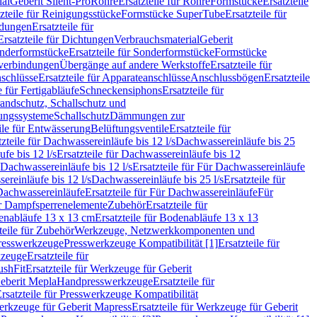
ial
Geberit Silent-Pro
Rohre
Ersatzteile für Rohre
Formstücke
Ersatzteile
zteile für Reinigungsstücke
Formstücke SuperTube
Ersatzteile für
ndungen
Ersatzteile für
Ersatzteile für Dichtungen
Verbrauchsmaterial
Geberit
nderformstücke
Ersatzteile für Sonderformstücke
Formstücke
ckverbindungen
Übergänge auf andere Werkstoffe
Ersatzteile für
schlüsse
Ersatzteile für Apparateanschlüsse
Anschlussbögen
Ersatzteile
e für Fertigabläufe
Schneckensiphons
Ersatzteile für
andschutz, Schallschutz und
rungssysteme
Schallschutz
Dämmungen zur
ile für Entwässerung
Belüftungsventile
Ersatzteile für
tzteile für Dachwassereinläufe bis 12 l/s
Dachwassereinläufe bis 25
fe bis 12 l/s
Ersatzteile für Dachwassereinläufe bis 12
Dachwassereinläufe bis 12 l/s
Ersatzteile für Für Dachwassereinläufe
ereinläufe bis 12 l/s
Dachwassereinläufe bis 25 l/s
Ersatzteile für
Dachwassereinläufe
Ersatzteile für Für Dachwassereinläufe
Für
für Dampfsperrenelemente
Zubehör
Ersatzteile für
nabläufe 13 x 13 cm
Ersatzteile für Bodenabläufe 13 x 13
teile für Zubehör
Werkzeuge, Netzwerkkomponenten und
presswerkzeuge
Presswerkzeuge Kompatibilität [1]
Ersatzteile für
kzeuge
Ersatzteile für
ushFit
Ersatzteile für Werkzeuge für Geberit
Geberit Mepla
Handpresswerkzeuge
Ersatzteile für
rsatzteile für Presswerkzeuge Kompatibilität
rkzeuge für Geberit Mapress
Ersatzteile für Werkzeuge für Geberit