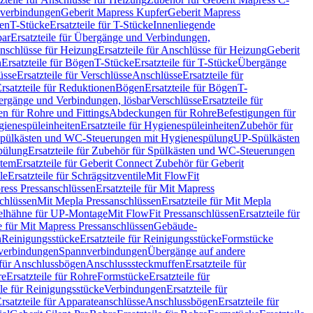
hverbindungen
Geberit Mapress Kupfer
Geberit Mapress
gen
T-Stücke
Ersatzteile für T-Stücke
Innenliegende
bar
Ersatzteile für Übergänge und Verbindungen,
nschlüsse für Heizung
Ersatzteile für Anschlüsse für Heizung
Geberit
n
Ersatzteile für Bögen
T-Stücke
Ersatzteile für T-Stücke
Übergänge
üsse
Ersatzteile für Verschlüsse
Anschlüsse
Ersatzteile für
rsatzteile für Reduktionen
Bögen
Ersatzteile für Bögen
T-
bergänge und Verbindungen, lösbar
Verschlüsse
Ersatzteile für
n für Rohre und Fittings
Abdeckungen für Rohre
Befestigungen für
ienespüleinheiten
Ersatzteile für Hygienespüleinheiten
Zubehör für
r Spülkästen und WC-Steuerungen mit Hygienespülung
UP-Spülkästen
pülung
Ersatzteile für Zubehör für Spülkästen und WC-Steuerungen
stem
Ersatzteile für Geberit Connect Zubehör für Geberit
le
Ersatzteile für Schrägsitzventile
Mit FlowFit
ress Pressanschlüssen
Ersatzteile für Mit Mapress
schlüssen
Mit Mepla Pressanschlüssen
Ersatzteile für Mit Mepla
gelhähne für UP-Montage
Mit FlowFit Pressanschlüssen
Ersatzteile für
le für Mit Mapress Pressanschlüssen
Gebäude-
n
Reinigungsstücke
Ersatzteile für Reinigungsstücke
Formstücke
ckverbindungen
Spannverbindungen
Übergänge auf andere
e für Anschlussbögen
Anschlusssteckmuffen
Ersatzteile für
re
Ersatzteile für Rohre
Formstücke
Ersatzteile für
ile für Reinigungsstücke
Verbindungen
Ersatzteile für
rsatzteile für Apparateanschlüsse
Anschlussbögen
Ersatzteile für