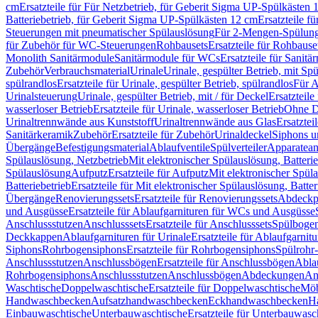
cm
Ersatzteile für Für Netzbetrieb, für Geberit Sigma UP-Spülkästen 
Batteriebetrieb, für Geberit Sigma UP-Spülkästen 12 cm
Ersatzteile f
Steuerungen mit pneumatischer Spülauslösung
Für 2-Mengen-Spülun
für Zubehör für WC-Steuerungen
Rohbausets
Ersatzteile für Rohbause
Monolith Sanitärmodule
Sanitärmodule für WCs
Ersatzteile für Sanit
Zubehör
Verbrauchsmaterial
Urinale
Urinale, gespülter Betrieb, mit Sp
spülrandlos
Ersatzteile für Urinale, gespülter Betrieb, spülrandlos
Für A
Urinalsteuerung
Urinale, gespülter Betrieb, mit / für Deckel
Ersatzteile
wasserloser Betrieb
Ersatzteile für Urinale, wasserloser Betrieb
Ohne D
Urinaltrennwände aus Kunststoff
Urinaltrennwände aus Glas
Ersatztei
Sanitärkeramik
Zubehör
Ersatzteile für Zubehör
Urinaldeckel
Siphons u
Übergänge
Befestigungsmaterial
Ablaufventile
Spülverteiler
Apparatean
Spülauslösung, Netzbetrieb
Mit elektronischer Spülauslösung, Batterie
Spülauslösung
Aufputz
Ersatzteile für Aufputz
Mit elektronischer Spül
Batteriebetrieb
Ersatzteile für Mit elektronischer Spülauslösung, Batter
Übergänge
Renovierungssets
Ersatzteile für Renovierungssets
Abdeckpl
und Ausgüsse
Ersatzteile für Ablaufgarnituren für WCs und Ausgüsse
Anschlussstutzen
Anschlusssets
Ersatzteile für Anschlusssets
Spülbogen
Deckkappen
Ablaufgarnituren für Urinale
Ersatzteile für Ablaufgarnitu
Siphons
Rohrbogensiphons
Ersatzteile für Rohrbogensiphons
Spülrohr
Anschlussstutzen
Anschlussbögen
Ersatzteile für Anschlussbögen
Ablau
Rohrbogensiphons
Anschlussstutzen
Anschlussbögen
Abdeckungen
An
Waschtische
Doppelwaschtische
Ersatzteile für Doppelwaschtische
Möb
Handwaschbecken
Aufsatzhandwaschbecken
Eckhandwaschbecken
H
Einbauwaschtische
Unterbauwaschtische
Ersatzteile für Unterbauwasc