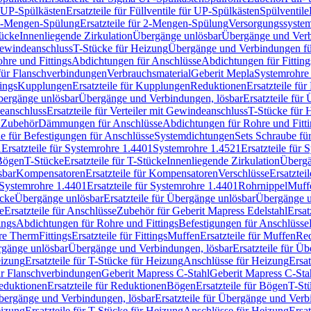
r UP-Spülkästen
Ersatzteile für Füllventile für UP-Spülkästen
Spülventile
-Mengen-Spülung
Ersatzteile für 2-Mengen-Spülung
Versorgungssyste
ücke
Innenliegende Zirkulation
Übergänge unlösbar
Übergänge und Verb
Gewindeanschluss
T-Stücke für Heizung
Übergänge und Verbindungen fü
hre und Fittings
Abdichtungen für Anschlüsse
Abdichtungen für Fitting
für Flanschverbindungen
Verbrauchsmaterial
Geberit Mepla
Systemrohr
tings
Kupplungen
Ersatzteile für Kupplungen
Reduktionen
Ersatzteile fü
Übergänge unlösbar
Übergänge und Verbindungen, lösbar
Ersatzteile fü
deanschluss
Ersatzteile für Verteiler mit Gewindeanschluss
T-Stücke für 
r Zubehör
Dämmungen für Anschlüsse
Abdichtungen für Rohre und Fitti
ile für Befestigungen für Anschlüsse
Systemdichtungen
Sets Schraube fü
1
Ersatzteile für Systemrohre 1.4401
Systemrohre 1.4521
Ersatzteile für
 Bögen
T-Stücke
Ersatzteile für T-Stücke
Innenliegende Zirkulation
Übergä
sbar
Kompensatoren
Ersatzteile für Kompensatoren
Verschlüsse
Ersatztei
Systemrohre 1.4401
Ersatzteile für Systemrohre 1.4401
Rohrnippel
Muff
ücke
Übergänge unlösbar
Ersatzteile für Übergänge unlösbar
Übergänge u
e
Ersatzteile für Anschlüsse
Zubehör für Geberit Mapress Edelstahl
Ersat
ings
Abdichtungen für Rohre und Fittings
Befestigungen für Anschlüsse
re Therm
Fittings
Ersatzteile für Fittings
Muffen
Ersatzteile für Muffen
Re
ergänge unlösbar
Übergänge und Verbindungen, lösbar
Ersatzteile für Ü
eizung
Ersatzteile für T-Stücke für Heizung
Anschlüsse für Heizung
Ersat
ür Flanschverbindungen
Geberit Mapress C-Stahl
Geberit Mapress C-Sta
eduktionen
Ersatzteile für Reduktionen
Bögen
Ersatzteile für Bögen
T-St
ergänge und Verbindungen, lösbar
Ersatzteile für Übergänge und Verb
eizung
Ersatzteile für T-Stücke für Heizung
Anschlüsse für Heizung
Ersat