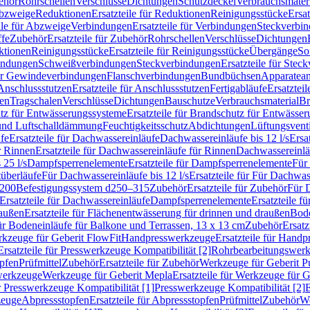
ehör
Rohrschellen
Verschlüsse
Dichtungen
Schutzdeckel
Verbrauchsmater
Abzweige
Reduktionen
Ersatzteile für Reduktionen
Reinigungsstücke
Ersat
ile für Abzweige
Verbindungen
Ersatzteile für Verbindungen
Steckverbi
ffe
Zubehör
Ersatzteile für Zubehör
Rohrschellen
Verschlüsse
Dichtungen
ktionen
Reinigungsstücke
Ersatzteile für Reinigungsstücke
Übergänge
So
bindungen
Schweißverbindungen
Steckverbindungen
Ersatzteile für Ste
für Gewindeverbindungen
Flanschverbindungen
Bundbüchsen
Apparatean
Anschlussstutzen
Ersatzteile für Anschlussstutzen
Fertigabläufe
Ersatzteil
len
Tragschalen
Verschlüsse
Dichtungen
Bauschutze
Verbrauchsmaterial
Br
tz für Entwässerungssysteme
Ersatzteile für Brandschutz für Entwässe
und Luftschalldämmung
Feuchtigkeitsschutz
Abdichtungen
Lüftungsvent
fe
Ersatzteile für Dachwassereinläufe
Dachwassereinläufe bis 12 l/s
Ersa
r Rinnen
Ersatzteile für Dachwassereinläufe für Rinnen
Dachwassereinläu
 25 l/s
Dampfsperrenelemente
Ersatzteile für Dampfsperrenelemente
Für 
tüberläufe
Für Dachwassereinläufe bis 12 l/s
Ersatzteile für Für Dachwass
–200
Befestigungssystem d250–315
Zubehör
Ersatzteile für Zubehör
Für 
Ersatzteile für Dachwassereinläufe
Dampfsperrenelemente
Ersatzteile 
raußen
Ersatzteile für Flächenentwässerung für drinnen und draußen
Bode
für Bodeneinläufe für Balkone und Terrassen, 13 x 13 cm
Zubehör
Ersatz
erkzeuge für Geberit FlowFit
Handpresswerkzeuge
Ersatzteile für Hand
Ersatzteile für Presswerkzeuge Kompatibilität [2]
Rohrbearbeitungswer
opfen
Prüfmittel
Zubehör
Ersatzteile für Zubehör
Werkzeuge für Geberit P
swerkzeuge
Werkzeuge für Geberit Mepla
Ersatzteile für Werkzeuge für 
ür Presswerkzeuge Kompatibilität [1]
Presswerkzeuge Kompatibilität [2]
E
zeuge
Abpressstopfen
Ersatzteile für Abpressstopfen
Prüfmittel
Zubehör
We