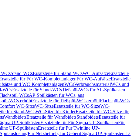
nd-WCs
Stand-WCs
Ersatzteile für Stand-WCs
WC-Aufsätze
Ersatzteile
Ersatzteile für Für WC-Komplettanlagen
Für WC-Aufsätze
Ersatzteile
fsätze und WC-Komplettanlagen
WCs
Verbrauchsmaterial
WCs und
d-WCs
Ersatzteile für Stand-WCs
Tiefspül-WCs für AP-Spülkasten
r Flachspül-WCs
AP-Spülkästen für WCs, aus
fspül-WCs erhöht
Ersatzteile für Tiefspül-WCs erhöht
Flachspül-WCs
r Comfort WC-Sitze
WC-Sitze
Ersatzteile für WC-Sitze
WC-
eile für Stand-WCs
WC-Sitze für Kinder
Ersatzteile für WC-Sitze für
ts
Wandbidets
Ersatzteile für Wandbidets
Standbidets
Ersatzteile für
Sigma UP-Spülkästen
Ersatzteile für Für Sigma UP-Spülkästen
Für
line UP-Spülkästen
Ersatzteile für Für Twinline UP-
 Spülauslösung
Für Netzbetrieb, für Geberit Sigma UP-Spülkästen 12