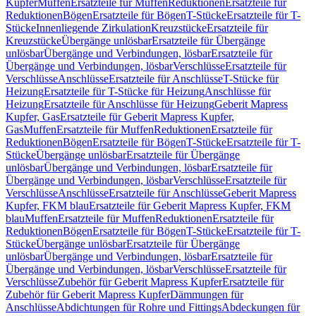
Kupfer
Muffen
Ersatzteile für Muffen
Reduktionen
Ersatzteile für
Reduktionen
Bögen
Ersatzteile für Bögen
T-Stücke
Ersatzteile für T-
Stücke
Innenliegende Zirkulation
Kreuzstücke
Ersatzteile für
Kreuzstücke
Übergänge unlösbar
Ersatzteile für Übergänge
unlösbar
Übergänge und Verbindungen, lösbar
Ersatzteile für
Übergänge und Verbindungen, lösbar
Verschlüsse
Ersatzteile für
Verschlüsse
Anschlüsse
Ersatzteile für Anschlüsse
T-Stücke für
Heizung
Ersatzteile für T-Stücke für Heizung
Anschlüsse für
Heizung
Ersatzteile für Anschlüsse für Heizung
Geberit Mapress
Kupfer, Gas
Ersatzteile für Geberit Mapress Kupfer,
Gas
Muffen
Ersatzteile für Muffen
Reduktionen
Ersatzteile für
Reduktionen
Bögen
Ersatzteile für Bögen
T-Stücke
Ersatzteile für T-
Stücke
Übergänge unlösbar
Ersatzteile für Übergänge
unlösbar
Übergänge und Verbindungen, lösbar
Ersatzteile für
Übergänge und Verbindungen, lösbar
Verschlüsse
Ersatzteile für
Verschlüsse
Anschlüsse
Ersatzteile für Anschlüsse
Geberit Mapress
Kupfer, FKM blau
Ersatzteile für Geberit Mapress Kupfer, FKM
blau
Muffen
Ersatzteile für Muffen
Reduktionen
Ersatzteile für
Reduktionen
Bögen
Ersatzteile für Bögen
T-Stücke
Ersatzteile für T-
Stücke
Übergänge unlösbar
Ersatzteile für Übergänge
unlösbar
Übergänge und Verbindungen, lösbar
Ersatzteile für
Übergänge und Verbindungen, lösbar
Verschlüsse
Ersatzteile für
Verschlüsse
Zubehör für Geberit Mapress Kupfer
Ersatzteile für
Zubehör für Geberit Mapress Kupfer
Dämmungen für
Anschlüsse
Abdichtungen für Rohre und Fittings
Abdeckungen für