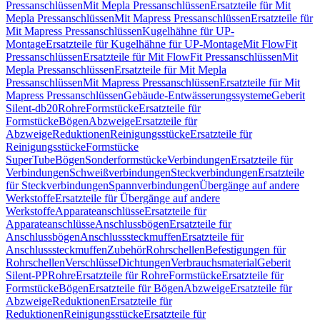
Pressanschlüssen
Mit Mepla Pressanschlüssen
Ersatzteile für Mit
Mepla Pressanschlüssen
Mit Mapress Pressanschlüssen
Ersatzteile für
Mit Mapress Pressanschlüssen
Kugelhähne für UP-
Montage
Ersatzteile für Kugelhähne für UP-Montage
Mit FlowFit
Pressanschlüssen
Ersatzteile für Mit FlowFit Pressanschlüssen
Mit
Mepla Pressanschlüssen
Ersatzteile für Mit Mepla
Pressanschlüssen
Mit Mapress Pressanschlüssen
Ersatzteile für Mit
Mapress Pressanschlüssen
Gebäude-Entwässerungssysteme
Geberit
Silent-db20
Rohre
Formstücke
Ersatzteile für
Formstücke
Bögen
Abzweige
Ersatzteile für
Abzweige
Reduktionen
Reinigungsstücke
Ersatzteile für
Reinigungsstücke
Formstücke
SuperTube
Bögen
Sonderformstücke
Verbindungen
Ersatzteile für
Verbindungen
Schweißverbindungen
Steckverbindungen
Ersatzteile
für Steckverbindungen
Spannverbindungen
Übergänge auf andere
Werkstoffe
Ersatzteile für Übergänge auf andere
Werkstoffe
Apparateanschlüsse
Ersatzteile für
Apparateanschlüsse
Anschlussbögen
Ersatzteile für
Anschlussbögen
Anschlusssteckmuffen
Ersatzteile für
Anschlusssteckmuffen
Zubehör
Rohrschellen
Befestigungen für
Rohrschellen
Verschlüsse
Dichtungen
Verbrauchsmaterial
Geberit
Silent-PP
Rohre
Ersatzteile für Rohre
Formstücke
Ersatzteile für
Formstücke
Bögen
Ersatzteile für Bögen
Abzweige
Ersatzteile für
Abzweige
Reduktionen
Ersatzteile für
Reduktionen
Reinigungsstücke
Ersatzteile für