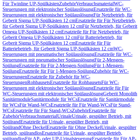
Für Twinline UP-Spülkästen
Zubehör
Verbrauchsmaterial
WC-
Steuerungen mit elektronischer Spülauslösung
Ersatzteile für WC-
Steuerungen mit elektronischer Spülauslösung
Für Netzbetrieb, für
Geberit Sigma UP-Spülkästen 12 cm
Ersatzteile für Für Netzbetrieb,
für Geberit Sigma UP-Spülkästen 12 cm
Für Netzbetrieb, für Geberit
Omega UP-Spülkästen 12 cm
Ersatzteile für Für Netzbetrieb, für
Geberit Omega UP-Spülkästen 12 cm
Für Batteriebetrieb, für
Geberit Sigma UP-Spülkästen 12 cm
Ersatzteile für Für
Batteriebetrieb, für Geberit Sigma UP-Spülkästen 12 cm
WC-
Steuerungen mit pneumatischer Spülauslösung
Ersatzteile für WC-
Steuerungen mit pneumatischer Spülauslösung
Für 2-Mengen-
Spülung
Ersatzteile für Für 2-Mengen-Spülung
Für 1-Mengen-
Spülung
Ersatzteile für Für 1-Mengen-Spülung
Zubehör für WC-
Steuerungen
Ersatzteile für Zubehör für WC-
Steuerungen
Rohbausets
Ersatzteile für Rohbausets
Für WC-
Steuerungen mit elektronischer Spülauslösung
Ersatzteile für Für
WC-Steuerungen mit elektronischer Spülauslösung
Geberit Monolith
Sanitärmodule
Sanitärmodule für WCs
Ersatzteile für Sanitärmodule
für WCs
Für Wand-WCs
Ersatzteile für Für Wand-WCs
Für Stand-
WCs
Ersatzteile für Für Stand-WCs
Zubehör
Ersatzteile für
Zubehör
Verbrauchsmaterial
Urinale
Urinale, gespülter Betrieb, mit
Spülrand
Ersatzteile für Urinale, gespülter Betrieb, mit
Spülrand
Ohne Deckel
Ersatzteile für Ohne Deckel
Urinale, gespülter
Betrieb, spülrandlos
Ersatzteile für Urinale, gespülter Betrieb,
spülrandlos
Für AP- oder UP-Urinalsteuerung
Ersatzteile für Für AP-