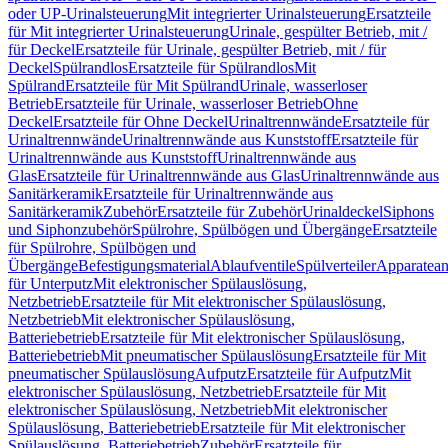
oder UP-Urinalsteuerung
Mit integrierter Urinalsteuerung
Ersatzteile
für Mit integrierter Urinalsteuerung
Urinale, gespülter Betrieb, mit /
für Deckel
Ersatzteile für Urinale, gespülter Betrieb, mit / für
Deckel
Spülrandlos
Ersatzteile für Spülrandlos
Mit
Spülrand
Ersatzteile für Mit Spülrand
Urinale, wasserloser
Betrieb
Ersatzteile für Urinale, wasserloser Betrieb
Ohne
Deckel
Ersatzteile für Ohne Deckel
Urinaltrennwände
Ersatzteile für
Urinaltrennwände
Urinaltrennwände aus Kunststoff
Ersatzteile für
Urinaltrennwände aus Kunststoff
Urinaltrennwände aus
Glas
Ersatzteile für Urinaltrennwände aus Glas
Urinaltrennwände aus
Sanitärkeramik
Ersatzteile für Urinaltrennwände aus
Sanitärkeramik
Zubehör
Ersatzteile für Zubehör
Urinaldeckel
Siphons
und Siphonzubehör
Spülrohre, Spülbögen und Übergänge
Ersatzteile
für Spülrohre, Spülbögen und
Übergänge
Befestigungsmaterial
Ablaufventile
Spülverteiler
Apparatean
für Unterputz
Mit elektronischer Spülauslösung,
Netzbetrieb
Ersatzteile für Mit elektronischer Spülauslösung,
Netzbetrieb
Mit elektronischer Spülauslösung,
Batteriebetrieb
Ersatzteile für Mit elektronischer Spülauslösung,
Batteriebetrieb
Mit pneumatischer Spülauslösung
Ersatzteile für Mit
pneumatischer Spülauslösung
Aufputz
Ersatzteile für Aufputz
Mit
elektronischer Spülauslösung, Netzbetrieb
Ersatzteile für Mit
elektronischer Spülauslösung, Netzbetrieb
Mit elektronischer
Spülauslösung, Batteriebetrieb
Ersatzteile für Mit elektronischer
Spülauslösung, Batteriebetrieb
Zubehör
Ersatzteile für