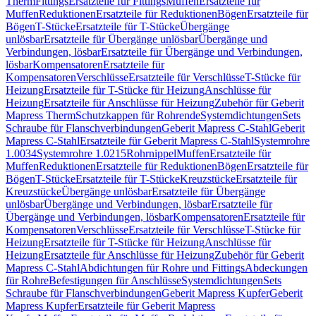
Therm
Fittings
Ersatzteile für Fittings
Muffen
Ersatzteile für
Muffen
Reduktionen
Ersatzteile für Reduktionen
Bögen
Ersatzteile für
Bögen
T-Stücke
Ersatzteile für T-Stücke
Übergänge
unlösbar
Ersatzteile für Übergänge unlösbar
Übergänge und
Verbindungen, lösbar
Ersatzteile für Übergänge und Verbindungen,
lösbar
Kompensatoren
Ersatzteile für
Kompensatoren
Verschlüsse
Ersatzteile für Verschlüsse
T-Stücke für
Heizung
Ersatzteile für T-Stücke für Heizung
Anschlüsse für
Heizung
Ersatzteile für Anschlüsse für Heizung
Zubehör für Geberit
Mapress Therm
Schutzkappen für Rohrende
Systemdichtungen
Sets
Schraube für Flanschverbindungen
Geberit Mapress C-Stahl
Geberit
Mapress C-Stahl
Ersatzteile für Geberit Mapress C-Stahl
Systemrohre
1.0034
Systemrohre 1.0215
Rohrnippel
Muffen
Ersatzteile für
Muffen
Reduktionen
Ersatzteile für Reduktionen
Bögen
Ersatzteile für
Bögen
T-Stücke
Ersatzteile für T-Stücke
Kreuzstücke
Ersatzteile für
Kreuzstücke
Übergänge unlösbar
Ersatzteile für Übergänge
unlösbar
Übergänge und Verbindungen, lösbar
Ersatzteile für
Übergänge und Verbindungen, lösbar
Kompensatoren
Ersatzteile für
Kompensatoren
Verschlüsse
Ersatzteile für Verschlüsse
T-Stücke für
Heizung
Ersatzteile für T-Stücke für Heizung
Anschlüsse für
Heizung
Ersatzteile für Anschlüsse für Heizung
Zubehör für Geberit
Mapress C-Stahl
Abdichtungen für Rohre und Fittings
Abdeckungen
für Rohre
Befestigungen für Anschlüsse
Systemdichtungen
Sets
Schraube für Flanschverbindungen
Geberit Mapress Kupfer
Geberit
Mapress Kupfer
Ersatzteile für Geberit Mapress