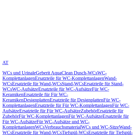
AT
WCs und Urinale
Geberit AquaClean Dusch-WCs
WC-
Komplettanlagen
Ersatzteile für WC-Komplettanlagen
Wand-
WCs
Ersatzteile für Wand-WCs
Stand-WCs
Ersatzteile für Stand-
WCs
WC-Aufsätze
Ersatzteile für WC-Aufsätze
Für WC-
Keramiken
Ersatzteile für Für WC-
Keramiken
Designplatten
Ersatzteile für Designplatten
Für WC-
Komplettanlagen
Ersatzteile für Für WC-Komplettanlagen
Für WC-
Aufsätze
Ersatzteile für Für WC-Aufsätze
Zubehör
Ersatzteile für
Zubehör
Für WC-Komplettanlagen
Für WC-Aufsätze
Ersatzteile für
Für WC-Aufsätze
Für WC-Aufsätze und WC-
Komplettanlagen
WCs
Verbrauchsmaterial
WCs und WC-Sitze
Wand-
WCs
Ersatzteile für Wand-WCs
Tiefspül-WCs
Ersatzteile für Tiefspül-