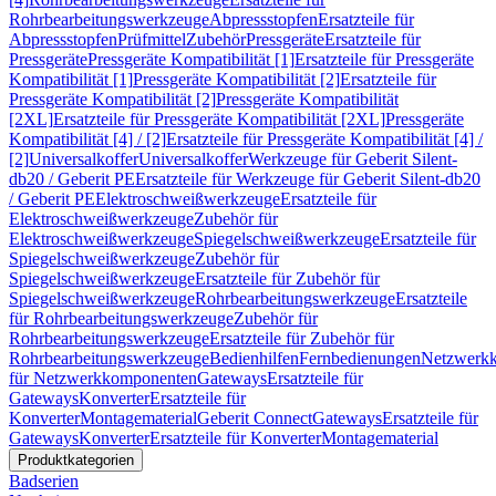
Rohrbearbeitungswerkzeuge
Abpressstopfen
Ersatzteile für
Abpressstopfen
Prüfmittel
Zubehör
Pressgeräte
Ersatzteile für
Pressgeräte
Pressgeräte Kompatibilität [1]
Ersatzteile für Pressgeräte
Kompatibilität [1]
Pressgeräte Kompatibilität [2]
Ersatzteile für
Pressgeräte Kompatibilität [2]
Pressgeräte Kompatibilität
[2XL]
Ersatzteile für Pressgeräte Kompatibilität [2XL]
Pressgeräte
Kompatibilität [4] / [2]
Ersatzteile für Pressgeräte Kompatibilität [4] /
[2]
Universalkoffer
Universalkoffer
Werkzeuge für Geberit Silent-
db20 / Geberit PE
Ersatzteile für Werkzeuge für Geberit Silent-db20
/ Geberit PE
Elektroschweißwerkzeuge
Ersatzteile für
Elektroschweißwerkzeuge
Zubehör für
Elektroschweißwerkzeuge
Spiegelschweißwerkzeuge
Ersatzteile für
Spiegelschweißwerkzeuge
Zubehör für
Spiegelschweißwerkzeuge
Ersatzteile für Zubehör für
Spiegelschweißwerkzeuge
Rohrbearbeitungswerkzeuge
Ersatzteile
für Rohrbearbeitungswerkzeuge
Zubehör für
Rohrbearbeitungswerkzeuge
Ersatzteile für Zubehör für
Rohrbearbeitungswerkzeuge
Bedienhilfen
Fernbedienungen
Netzwerk
für Netzwerkkomponenten
Gateways
Ersatzteile für
Gateways
Konverter
Ersatzteile für
Konverter
Montagematerial
Geberit Connect
Gateways
Ersatzteile für
Gateways
Konverter
Ersatzteile für Konverter
Montagematerial
Produktkategorien
Badserien