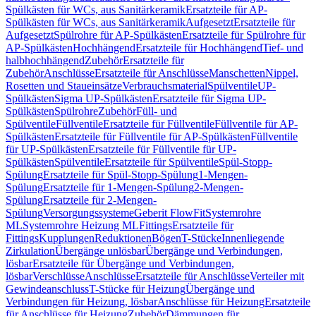
Spülkästen für WCs, aus Sanitärkeramik
Ersatzteile für AP-
Spülkästen für WCs, aus Sanitärkeramik
Aufgesetzt
Ersatzteile für
Aufgesetzt
Spülrohre für AP-Spülkästen
Ersatzteile für Spülrohre für
AP-Spülkästen
Hochhängend
Ersatzteile für Hochhängend
Tief- und
halbhochhängend
Zubehör
Ersatzteile für
Zubehör
Anschlüsse
Ersatzteile für Anschlüsse
Manschetten
Nippel,
Rosetten und Staueinsätze
Verbrauchsmaterial
Spülventile
UP-
Spülkästen
Sigma UP-Spülkästen
Ersatzteile für Sigma UP-
Spülkästen
Spülrohre
Zubehör
Füll- und
Spülventile
Füllventile
Ersatzteile für Füllventile
Füllventile für AP-
Spülkästen
Ersatzteile für Füllventile für AP-Spülkästen
Füllventile
für UP-Spülkästen
Ersatzteile für Füllventile für UP-
Spülkästen
Spülventile
Ersatzteile für Spülventile
Spül-Stopp-
Spülung
Ersatzteile für Spül-Stopp-Spülung
1-Mengen-
Spülung
Ersatzteile für 1-Mengen-Spülung
2-Mengen-
Spülung
Ersatzteile für 2-Mengen-
Spülung
Versorgungssysteme
Geberit FlowFit
Systemrohre
ML
Systemrohre Heizung ML
Fittings
Ersatzteile für
Fittings
Kupplungen
Reduktionen
Bögen
T-Stücke
Innenliegende
Zirkulation
Übergänge unlösbar
Übergänge und Verbindungen,
lösbar
Ersatzteile für Übergänge und Verbindungen,
lösbar
Verschlüsse
Anschlüsse
Ersatzteile für Anschlüsse
Verteiler mit
Gewindeanschluss
T-Stücke für Heizung
Übergänge und
Verbindungen für Heizung, lösbar
Anschlüsse für Heizung
Ersatzteile
für Anschlüsse für Heizung
Zubehör
Dämmungen für