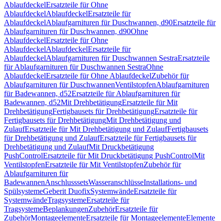
Ablaufdeckel
Ersatzteile für Ohne
Ablaufdeckel
Ablaufdeckel
Ersatzteile für
Ablaufdeckel
Ablaufgarnituren für Duschwannen, d90
Ersatzteile für
Ablaufgarnituren für Duschwannen, d90
Ohne
Ablaufdeckel
Ersatzteile für Ohne
Ablaufdeckel
Ablaufdeckel
Ersatzteile für
Ablaufdeckel
Ablaufgarnituren für Duschwannen Sestra
Ersatzteile
für Ablaufgarnituren für Duschwannen Sestra
Ohne
Ablaufdeckel
Ersatzteile für Ohne Ablaufdeckel
Zubehör für
Ablaufgarnituren für Duschwannen
Ventilstopfen
Ablaufgarnituren
für Badewannen, d52
Ersatzteile für Ablaufgarnituren für
Badewannen, d52
Mit Drehbetätigung
Ersatzteile für Mit
Drehbetätigung
Fertigbausets für Drehbetätigung
Ersatzteile für
Fertigbausets für Drehbetätigung
Mit Drehbetätigung und
Zulauf
Ersatzteile für Mit Drehbetätigung und Zulauf
Fertigbausets
für Drehbetätigung und Zulauf
Ersatzteile für Fertigbausets für
Drehbetätigung und Zulauf
Mit Druckbetätigung
PushControl
Ersatzteile für Mit Druckbetätigung PushControl
Mit
Ventilstopfen
Ersatzteile für Mit Ventilstopfen
Zubehör für
Ablaufgarnituren für
Badewannen
Anschlusssets
Wasseranschlüsse
Installations- und
Spülsysteme
Geberit Duofix
Systemwände
Ersatzteile für
Systemwände
Tragsysteme
Ersatzteile für
Tragsysteme
Beplankungen
Zubehör
Ersatzteile für
Zubehör
Montageelemente
Ersatzteile für Montageelemente
Elemente