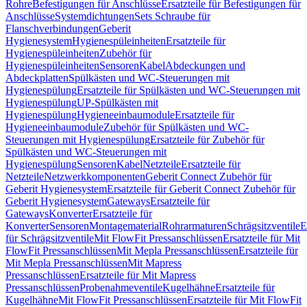
Rohre
Befestigungen für Anschlüsse
Ersatzteile für Befestigungen für
Anschlüsse
Systemdichtungen
Sets Schraube für
Flanschverbindungen
Geberit
Hygienesystem
Hygienespüleinheiten
Ersatzteile für
Hygienespüleinheiten
Zubehör für
Hygienespüleinheiten
Sensoren
Kabel
Abdeckungen und
Abdeckplatten
Spülkästen und WC-Steuerungen mit
Hygienespülung
Ersatzteile für Spülkästen und WC-Steuerungen mit
Hygienespülung
UP-Spülkästen mit
Hygienespülung
Hygieneeinbaumodule
Ersatzteile für
Hygieneeinbaumodule
Zubehör für Spülkästen und WC-
Steuerungen mit Hygienespülung
Ersatzteile für Zubehör für
Spülkästen und WC-Steuerungen mit
Hygienespülung
Sensoren
Kabel
Netzteile
Ersatzteile für
Netzteile
Netzwerkkomponenten
Geberit Connect Zubehör für
Geberit Hygienesystem
Ersatzteile für Geberit Connect Zubehör für
Geberit Hygienesystem
Gateways
Ersatzteile für
Gateways
Konverter
Ersatzteile für
Konverter
Sensoren
Montagematerial
Rohrarmaturen
Schrägsitzventile
E
für Schrägsitzventile
Mit FlowFit Pressanschlüssen
Ersatzteile für Mit
FlowFit Pressanschlüssen
Mit Mepla Pressanschlüssen
Ersatzteile für
Mit Mepla Pressanschlüssen
Mit Mapress
Pressanschlüssen
Ersatzteile für Mit Mapress
Pressanschlüssen
Probenahmeventile
Kugelhähne
Ersatzteile für
Kugelhähne
Mit FlowFit Pressanschlüssen
Ersatzteile für Mit FlowFit