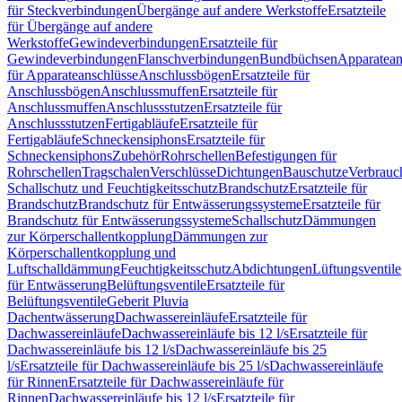
für Steckverbindungen
Übergänge auf andere Werkstoffe
Ersatzteile
für Übergänge auf andere
Werkstoffe
Gewindeverbindungen
Ersatzteile für
Gewindeverbindungen
Flanschverbindungen
Bundbüchsen
Apparatean
für Apparateanschlüsse
Anschlussbögen
Ersatzteile für
Anschlussbögen
Anschlussmuffen
Ersatzteile für
Anschlussmuffen
Anschlussstutzen
Ersatzteile für
Anschlussstutzen
Fertigabläufe
Ersatzteile für
Fertigabläufe
Schneckensiphons
Ersatzteile für
Schneckensiphons
Zubehör
Rohrschellen
Befestigungen für
Rohrschellen
Tragschalen
Verschlüsse
Dichtungen
Bauschutze
Verbrauc
Schallschutz und Feuchtigkeitsschutz
Brandschutz
Ersatzteile für
Brandschutz
Brandschutz für Entwässerungssysteme
Ersatzteile für
Brandschutz für Entwässerungssysteme
Schallschutz
Dämmungen
zur Körperschallentkopplung
Dämmungen zur
Körperschallentkopplung und
Luftschalldämmung
Feuchtigkeitsschutz
Abdichtungen
Lüftungsventile
für Entwässerung
Belüftungsventile
Ersatzteile für
Belüftungsventile
Geberit Pluvia
Dachentwässerung
Dachwassereinläufe
Ersatzteile für
Dachwassereinläufe
Dachwassereinläufe bis 12 l/s
Ersatzteile für
Dachwassereinläufe bis 12 l/s
Dachwassereinläufe bis 25
l/s
Ersatzteile für Dachwassereinläufe bis 25 l/s
Dachwassereinläufe
für Rinnen
Ersatzteile für Dachwassereinläufe für
Rinnen
Dachwassereinläufe bis 12 l/s
Ersatzteile für