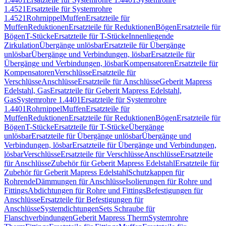
1.4521
Ersatzteile für Systemrohre
1.4521
Rohrnippel
Muffen
Ersatzteile für
Muffen
Reduktionen
Ersatzteile für Reduktionen
Bögen
Ersatzteile für
Bögen
T-Stücke
Ersatzteile für T-Stücke
Innenliegende
Zirkulation
Übergänge unlösbar
Ersatzteile für Übergänge
unlösbar
Übergänge und Verbindungen, lösbar
Ersatzteile für
Übergänge und Verbindungen, lösbar
Kompensatoren
Ersatzteile für
Kompensatoren
Verschlüsse
Ersatzteile für
Verschlüsse
Anschlüsse
Ersatzteile für Anschlüsse
Geberit Mapress
Edelstahl, Gas
Ersatzteile für Geberit Mapress Edelstahl,
Gas
Systemrohre 1.4401
Ersatzteile für Systemrohre
1.4401
Rohrnippel
Muffen
Ersatzteile für
Muffen
Reduktionen
Ersatzteile für Reduktionen
Bögen
Ersatzteile für
Bögen
T-Stücke
Ersatzteile für T-Stücke
Übergänge
unlösbar
Ersatzteile für Übergänge unlösbar
Übergänge und
Verbindungen, lösbar
Ersatzteile für Übergänge und Verbindungen,
lösbar
Verschlüsse
Ersatzteile für Verschlüsse
Anschlüsse
Ersatzteile
für Anschlüsse
Zubehör für Geberit Mapress Edelstahl
Ersatzteile für
Zubehör für Geberit Mapress Edelstahl
Schutzkappen für
Rohrende
Dämmungen für Anschlüsse
Isolierungen für Rohre und
Fittings
Abdichtungen für Rohre und Fittings
Befestigungen für
Anschlüsse
Ersatzteile für Befestigungen für
Anschlüsse
Systemdichtungen
Sets Schraube für
Flanschverbindungen
Geberit Mapress Therm
Systemrohre