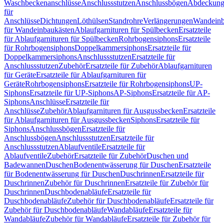
Waschbeckenanschlüsse
Anschlussstutzen
Anschlussbögen
Abdeckung
für
Anschlüsse
Dichtungen
Löthülsen
Standrohre
Verlängerungen
Wandeinb
für Wandeinbaukästen
Ablaufgarnituren für Spülbecken
Ersatzteile
für Ablaufgarnituren für Spülbecken
Rohrbogensiphons
Ersatzteile
für Rohrbogensiphons
Doppelkammersiphons
Ersatzteile für
Doppelkammersiphons
Anschlussstutzen
Ersatzteile für
Anschlussstutzen
Zubehör
Ersatzteile für Zubehör
Ablaufgarnituren
für Geräte
Ersatzteile für Ablaufgarnituren für
Geräte
Rohrbogensiphons
Ersatzteile für Rohrbogensiphons
UP-
Siphons
Ersatzteile für UP-Siphons
AP-Siphons
Ersatzteile für AP-
Siphons
Anschlüsse
Ersatzteile für
Anschlüsse
Zubehör
Ablaufgarnituren für Ausgussbecken
Ersatzteile
für Ablaufgarnituren für Ausgussbecken
Siphons
Ersatzteile für
Siphons
Anschlussbögen
Ersatzteile für
Anschlussbögen
Anschlussstutzen
Ersatzteile für
Anschlussstutzen
Ablaufventile
Ersatzteile für
Ablaufventile
Zubehör
Ersatzteile für Zubehör
Duschen und
Badewannen
Duschen
Bodenentwässerung für Duschen
Ersatzteile
für Bodenentwässerung für Duschen
Duschrinnen
Ersatzteile für
Duschrinnen
Zubehör für Duschrinnen
Ersatzteile für Zubehör für
Duschrinnen
Duschbodenabläufe
Ersatzteile für
Duschbodenabläufe
Zubehör für Duschbodenabläufe
Ersatzteile für
Zubehör für Duschbodenabläufe
Wandabläufe
Ersatzteile für
Wandabläufe
Zubehör für Wandabläufe
Ersatzteile für Zubehör für