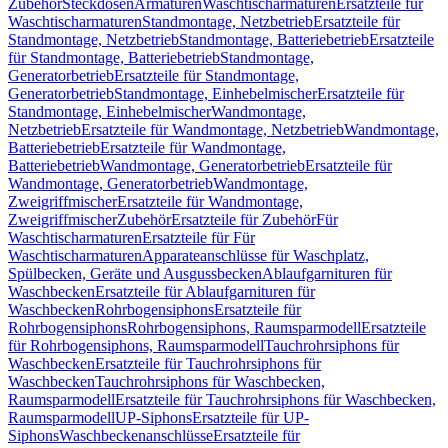
Zubehör
Steckdosen
Armaturen
Waschtischarmaturen
Ersatzteile für
Waschtischarmaturen
Standmontage, Netzbetrieb
Ersatzteile für
Standmontage, Netzbetrieb
Standmontage, Batteriebetrieb
Ersatzteile
für Standmontage, Batteriebetrieb
Standmontage,
Generatorbetrieb
Ersatzteile für Standmontage,
Generatorbetrieb
Standmontage, Einhebelmischer
Ersatzteile für
Standmontage, Einhebelmischer
Wandmontage,
Netzbetrieb
Ersatzteile für Wandmontage, Netzbetrieb
Wandmontage,
Batteriebetrieb
Ersatzteile für Wandmontage,
Batteriebetrieb
Wandmontage, Generatorbetrieb
Ersatzteile für
Wandmontage, Generatorbetrieb
Wandmontage,
Zweigriffmischer
Ersatzteile für Wandmontage,
Zweigriffmischer
Zubehör
Ersatzteile für Zubehör
Für
Waschtischarmaturen
Ersatzteile für Für
Waschtischarmaturen
Apparateanschlüsse für Waschplatz,
Spülbecken, Geräte und Ausgussbecken
Ablaufgarnituren für
Waschbecken
Ersatzteile für Ablaufgarnituren für
Waschbecken
Rohrbogensiphons
Ersatzteile für
Rohrbogensiphons
Rohrbogensiphons, Raumsparmodell
Ersatzteile
für Rohrbogensiphons, Raumsparmodell
Tauchrohrsiphons für
Waschbecken
Ersatzteile für Tauchrohrsiphons für
Waschbecken
Tauchrohrsiphons für Waschbecken,
Raumsparmodell
Ersatzteile für Tauchrohrsiphons für Waschbecken,
Raumsparmodell
UP-Siphons
Ersatzteile für UP-
Siphons
Waschbeckenanschlüsse
Ersatzteile für