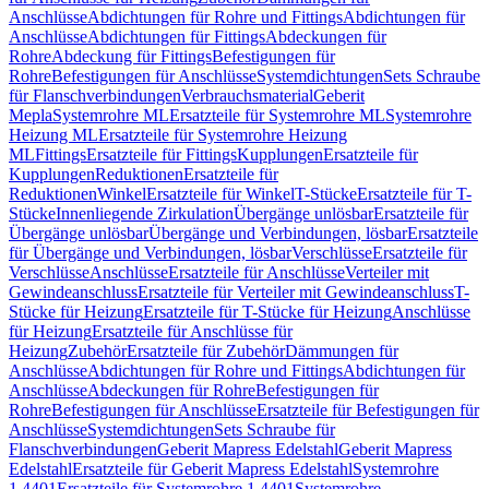
Anschlüsse
Abdichtungen für Rohre und Fittings
Abdichtungen für
Anschlüsse
Abdichtungen für Fittings
Abdeckungen für
Rohre
Abdeckung für Fittings
Befestigungen für
Rohre
Befestigungen für Anschlüsse
Systemdichtungen
Sets Schraube
für Flanschverbindungen
Verbrauchsmaterial
Geberit
Mepla
Systemrohre ML
Ersatzteile für Systemrohre ML
Systemrohre
Heizung ML
Ersatzteile für Systemrohre Heizung
ML
Fittings
Ersatzteile für Fittings
Kupplungen
Ersatzteile für
Kupplungen
Reduktionen
Ersatzteile für
Reduktionen
Winkel
Ersatzteile für Winkel
T-Stücke
Ersatzteile für T-
Stücke
Innenliegende Zirkulation
Übergänge unlösbar
Ersatzteile für
Übergänge unlösbar
Übergänge und Verbindungen, lösbar
Ersatzteile
für Übergänge und Verbindungen, lösbar
Verschlüsse
Ersatzteile für
Verschlüsse
Anschlüsse
Ersatzteile für Anschlüsse
Verteiler mit
Gewindeanschluss
Ersatzteile für Verteiler mit Gewindeanschluss
T-
Stücke für Heizung
Ersatzteile für T-Stücke für Heizung
Anschlüsse
für Heizung
Ersatzteile für Anschlüsse für
Heizung
Zubehör
Ersatzteile für Zubehör
Dämmungen für
Anschlüsse
Abdichtungen für Rohre und Fittings
Abdichtungen für
Anschlüsse
Abdeckungen für Rohre
Befestigungen für
Rohre
Befestigungen für Anschlüsse
Ersatzteile für Befestigungen für
Anschlüsse
Systemdichtungen
Sets Schraube für
Flanschverbindungen
Geberit Mapress Edelstahl
Geberit Mapress
Edelstahl
Ersatzteile für Geberit Mapress Edelstahl
Systemrohre
1.4401
Ersatzteile für Systemrohre 1.4401
Systemrohre