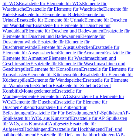
für WCs
Ersatzteile für Elemente für WCs
Elemente für
Waschtische
Ersatzteile für Elemente für Waschtische
Elemente für
Bidets
Ersatzteile für Elemente für Bidets
Elemente für
Urinale
Ersatzteile für Elemente für Urinale
Elemente für Duschen
mit Wandablauf
Ersatzteile für Elemente für Duschen mit
Wandablauf
Elemente für Duschen und Badewannen
Ersatzteile für
Elemente für Duschen und Badewannen
Elemente für
Duschtrennwände
Ersatzteile für Elemente für
Duschtrennwände
Elemente für Ausgussbecken
Ersatzteile für
Elemente für Ausgussbecken
Elemente für Armaturen
Ersatzteile für
Elemente für Armaturen
Elemente für Waschmaschinen und
Geschirrspüler
Ersatzteile für Elemente für Waschmaschinen und
Geschirrspüler
Elemente für Konsollasten
Ersatzteile für Elemente für
Konsollasten
Elemente für Küchenspülen
Ersatzteile für Elemente für
Küchenspülen
Elemente für Wandspeicher
Ersatzteile für Elemente
für Wandspeicher
Zubehör
Ersatzteile für Zubehör
Geberit
Kombifix
Montageelemente
Ersatzteile für
Montageelemente
Elemente für WCs
Ersatzteile für Elemente für
WCs
Elemente für Duschen
Ersatzteile für Elemente für
Duschen
Zubehör
Ersatzteile für Zubehör
Für
Befestigungen
Ersatzteile für Für Befestigungen
AP-Spülkästen
AP-
Spülkästen für WCs, aus Kunststoff
Ersatzteile für AP-Spülkästen
für WCs, aus Kunststoff
Aufgesetzt
Ersatzteile für
Aufgesetzt
Hochhängend
Ersatzteile für Hochhängend
Tief- und
halbhochhängend
Ersatzteile für Tief- und halbhochhängend
AP-