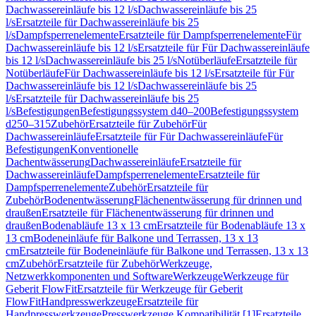
Dachwassereinläufe bis 12 l/s
Dachwassereinläufe bis 25
l/s
Ersatzteile für Dachwassereinläufe bis 25
l/s
Dampfsperrenelemente
Ersatzteile für Dampfsperrenelemente
Für
Dachwassereinläufe bis 12 l/s
Ersatzteile für Für Dachwassereinläufe
bis 12 l/s
Dachwassereinläufe bis 25 l/s
Notüberläufe
Ersatzteile für
Notüberläufe
Für Dachwassereinläufe bis 12 l/s
Ersatzteile für Für
Dachwassereinläufe bis 12 l/s
Dachwassereinläufe bis 25
l/s
Ersatzteile für Dachwassereinläufe bis 25
l/s
Befestigungen
Befestigungssystem d40–200
Befestigungssystem
d250–315
Zubehör
Ersatzteile für Zubehör
Für
Dachwassereinläufe
Ersatzteile für Für Dachwassereinläufe
Für
Befestigungen
Konventionelle
Dachentwässerung
Dachwassereinläufe
Ersatzteile für
Dachwassereinläufe
Dampfsperrenelemente
Ersatzteile für
Dampfsperrenelemente
Zubehör
Ersatzteile für
Zubehör
Bodenentwässerung
Flächenentwässerung für drinnen und
draußen
Ersatzteile für Flächenentwässerung für drinnen und
draußen
Bodenabläufe 13 x 13 cm
Ersatzteile für Bodenabläufe 13 x
13 cm
Bodeneinläufe für Balkone und Terrassen, 13 x 13
cm
Ersatzteile für Bodeneinläufe für Balkone und Terrassen, 13 x 13
cm
Zubehör
Ersatzteile für Zubehör
Werkzeuge,
Netzwerkkomponenten und Software
Werkzeuge
Werkzeuge für
Geberit FlowFit
Ersatzteile für Werkzeuge für Geberit
FlowFit
Handpresswerkzeuge
Ersatzteile für
Handpresswerkzeuge
Presswerkzeuge Kompatibilität [1]
Ersatzteile