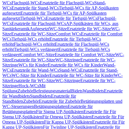
WCs
Flachspül-WCs
Ersatzteile für Flachspül-WCs
Stand-
WCs
Ersatzteile für Stand-WCs
Tiefspül-WCs für AP-Spülkasten
aufgesetzt
Ersatzteile für Tiefspül-WCs für AP-Spülkasten
aufgesetzt
Tiefspül-WCs
Ersatzteile für Tiefspül-WCs
Flachspül-
WCs
Ersatzteile für Flachspül-WCs
AP-Spülkästen für WCs, aus
Sanitärkeramik
Aufgesetzt
WC-Sitze
Ersatzteile für WC-Sitze
WC-
Sitze
Ersatzteile für WC-Sitze
Comfort WCs
Ersatzteile für Comfort
WCs
Tiefspül-WCs erhöht
Ersatzteile für Tiefspül-WCs
erhöht
Flachspül-WCs erhöht
Ersatzteile für Flachspül-WCs
erhöht
Tiefspül-WCs verlängert
Ersatzteile für Tiefspül-WCs
verlängert
Comfort WC-Sitze
Ersatzteile für Comfort WC-Sitze
WC-
Sitze
Ersatzteile für WC-Sitze
WC-Sitzringe
Ersatzteile für WC-
Sitzringe
WCs für Kinder
Ersatzteile für WCs für Kinder
Wand-
WCs
Ersatzteile für Wand-WCs
Stand-WCs
Ersatzteile für Stand-
WCs
WC-Sitze für Kinder
Ersatzteile für WC-Sitze für Kinder
WC-
Sitze
Ersatzteile für WC-Sitze
WC-Sitzringe
Ersatzteile für WC-
Sitzringe
Hock-WCs
Mit
Spülung
Zubehör
Befestigungsmaterial
Bidets
Wandbidets
Ersatzteile
für Wandbidets
Standbidets
Ersatzteile für
Standbidets
Zubehör
Ersatzteile für Zubehör
Betätigungsplatten und
WC-Steuerungen
Betätigungsplatten
Ersatzteile für
Betätigungsplatten
Für Sigma UP-Spülkästen
Ersatzteile für Für
Sigma UP-Spülkästen
Für Omega UP-Spülkästen
Ersatzteile für Für
Omega UP-Spülkästen
Für Kappa UP-Spülkästen
Ersatzteile für Für
Kappa UP-Spülkästen
Für Twinline UP-Spülkästen
Ersatzteile für