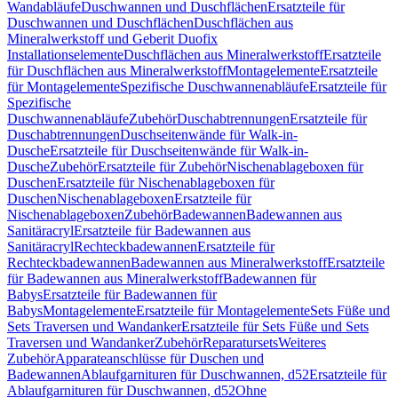
Wandabläufe
Duschwannen und Duschflächen
Ersatzteile für
Duschwannen und Duschflächen
Duschflächen aus
Mineralwerkstoff und Geberit Duofix
Installationselemente
Duschflächen aus Mineralwerkstoff
Ersatzteile
für Duschflächen aus Mineralwerkstoff
Montagelemente
Ersatzteile
für Montagelemente
Spezifische Duschwannenabläufe
Ersatzteile für
Spezifische
Duschwannenabläufe
Zubehör
Duschabtrennungen
Ersatzteile für
Duschabtrennungen
Duschseitenwände für Walk-in-
Dusche
Ersatzteile für Duschseitenwände für Walk-in-
Dusche
Zubehör
Ersatzteile für Zubehör
Nischenablageboxen für
Duschen
Ersatzteile für Nischenablageboxen für
Duschen
Nischenablageboxen
Ersatzteile für
Nischenablageboxen
Zubehör
Badewannen
Badewannen aus
Sanitäracryl
Ersatzteile für Badewannen aus
Sanitäracryl
Rechteckbadewannen
Ersatzteile für
Rechteckbadewannen
Badewannen aus Mineralwerkstoff
Ersatzteile
für Badewannen aus Mineralwerkstoff
Badewannen für
Babys
Ersatzteile für Badewannen für
Babys
Montagelemente
Ersatzteile für Montagelemente
Sets Füße und
Sets Traversen und Wandanker
Ersatzteile für Sets Füße und Sets
Traversen und Wandanker
Zubehör
Reparatursets
Weiteres
Zubehör
Apparateanschlüsse für Duschen und
Badewannen
Ablaufgarnituren für Duschwannen, d52
Ersatzteile für
Ablaufgarnituren für Duschwannen, d52
Ohne