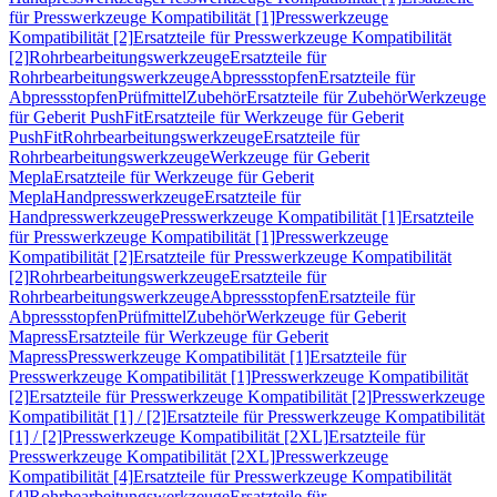
für Presswerkzeuge Kompatibilität [1]
Presswerkzeuge
Kompatibilität [2]
Ersatzteile für Presswerkzeuge Kompatibilität
[2]
Rohrbearbeitungswerkzeuge
Ersatzteile für
Rohrbearbeitungswerkzeuge
Abpressstopfen
Ersatzteile für
Abpressstopfen
Prüfmittel
Zubehör
Ersatzteile für Zubehör
Werkzeuge
für Geberit PushFit
Ersatzteile für Werkzeuge für Geberit
PushFit
Rohrbearbeitungswerkzeuge
Ersatzteile für
Rohrbearbeitungswerkzeuge
Werkzeuge für Geberit
Mepla
Ersatzteile für Werkzeuge für Geberit
Mepla
Handpresswerkzeuge
Ersatzteile für
Handpresswerkzeuge
Presswerkzeuge Kompatibilität [1]
Ersatzteile
für Presswerkzeuge Kompatibilität [1]
Presswerkzeuge
Kompatibilität [2]
Ersatzteile für Presswerkzeuge Kompatibilität
[2]
Rohrbearbeitungswerkzeuge
Ersatzteile für
Rohrbearbeitungswerkzeuge
Abpressstopfen
Ersatzteile für
Abpressstopfen
Prüfmittel
Zubehör
Werkzeuge für Geberit
Mapress
Ersatzteile für Werkzeuge für Geberit
Mapress
Presswerkzeuge Kompatibilität [1]
Ersatzteile für
Presswerkzeuge Kompatibilität [1]
Presswerkzeuge Kompatibilität
[2]
Ersatzteile für Presswerkzeuge Kompatibilität [2]
Presswerkzeuge
Kompatibilität [1] / [2]
Ersatzteile für Presswerkzeuge Kompatibilität
[1] / [2]
Presswerkzeuge Kompatibilität [2XL]
Ersatzteile für
Presswerkzeuge Kompatibilität [2XL]
Presswerkzeuge
Kompatibilität [4]
Ersatzteile für Presswerkzeuge Kompatibilität
[4]
Rohrbearbeitungswerkzeuge
Ersatzteile für