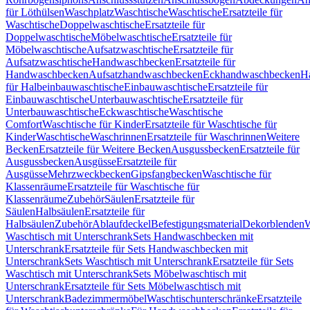
für Löthülsen
Waschplatz
Waschtische
Waschtische
Ersatzteile für
Waschtische
Doppelwaschtische
Ersatzteile für
Doppelwaschtische
Möbelwaschtische
Ersatzteile für
Möbelwaschtische
Aufsatzwaschtische
Ersatzteile für
Aufsatzwaschtische
Handwaschbecken
Ersatzteile für
Handwaschbecken
Aufsatzhandwaschbecken
Eckhandwaschbecken
H
für Halbeinbauwaschtische
Einbauwaschtische
Ersatzteile für
Einbauwaschtische
Unterbauwaschtische
Ersatzteile für
Unterbauwaschtische
Eckwaschtische
Waschtische
Comfort
Waschtische für Kinder
Ersatzteile für Waschtische für
Kinder
Waschtische
Waschrinnen
Ersatzteile für Waschrinnen
Weitere
Becken
Ersatzteile für Weitere Becken
Ausgussbecken
Ersatzteile für
Ausgussbecken
Ausgüsse
Ersatzteile für
Ausgüsse
Mehrzweckbecken
Gipsfangbecken
Waschtische für
Klassenräume
Ersatzteile für Waschtische für
Klassenräume
Zubehör
Säulen
Ersatzteile für
Säulen
Halbsäulen
Ersatzteile für
Halbsäulen
Zubehör
Ablaufdeckel
Befestigungsmaterial
Dekorblenden
W
Waschtisch mit Unterschrank
Sets Handwaschbecken mit
Unterschrank
Ersatzteile für Sets Handwaschbecken mit
Unterschrank
Sets Waschtisch mit Unterschrank
Ersatzteile für Sets
Waschtisch mit Unterschrank
Sets Möbelwaschtisch mit
Unterschrank
Ersatzteile für Sets Möbelwaschtisch mit
Unterschrank
Badezimmermöbel
Waschtischunterschränke
Ersatzteile