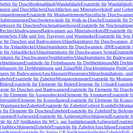
Zubehör für Duschbodenabläufe
Wandabläufe
Ersatzteile für Wandabläufe
wannen und Duschflächen
Duschflächen aus Mineralwerkstoff und Geberi
ntagelemente
Ersatzteile für Montagelemente
Spezifische Duschwanne
schabtrennungen
Duschseitenwände für Walk-in-Dusche
Ersatzteile für
lageboxen für Duschen
Nischenablageboxen
Ersatzteile für Nischenabla
ür Rechteckbadewannen
Badewannen aus Mineralwerkstoff
Ersatzteile f
mente
Sets Füße und Sets Traversen und Wandanker
Ersatzteile für Set
se für Duschen und Badewannen
Ablaufgarnituren für Duschwannen, 
ile für Ablaufdeckel
Ablaufgarnituren für Duschwannen, d90
Ersatzteil
ile für Ablaufdeckel
Ablaufgarnituren für Duschwannen Sestra
Ersatztei
rnituren für Duschwannen
Ventilstopfen
Ablaufgarnituren für Badewann
rehbetätigung
Ersatzteile für Fertigbausets für Drehbetätigung
Mit Drehbe
rtigbausets für Drehbetätigung und Zulauf
Mit Druckbetätigung PushCon
ituren für Badewannen
Anschlusssets
Wasseranschlüsse
Installations- un
ubehör
Ersatzteile für Zubehör
Montageelemente
Ersatzteile für Montag
Bidets
Ersatzteile für Elemente für Bidets
Elemente für Urinale
Ersatztei
mente für Duschen und Badewannen
Ersatzteile für Elemente für Dus
ile für Elemente für Ausgussbecken
Elemente für Armaturen
Ersatzteile 
hirrspüler
Elemente für Konsollasten
Ersatzteile für Elemente für Konso
r Wandspeicher
Zubehör
Ersatzteile für Zubehör
Geberit Kombifix
Montag
le für Elemente für Duschen
Zubehör
Ersatzteile für Zubehör
Für Befesti
unststoff
Aufgesetzt
Ersatzteile für Aufgesetzt
Hochhängend
Ersatzteile
eile für AP-Spülkästen für WCs, aus Sanitärkeramik
Aufgesetzt
Ersatztei
nd halbhochhängend
Zubehör
Ersatzteile für Zubehör
Anschlüsse
Ersatztei
pülkästen
Ersatzteile für Sigma UP-Spülkästen
Spülrohre
Zubehör
Füll- 