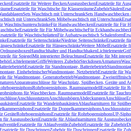
Becken
Ersatzteile für Weitere Becken
Ausgussbecken
Ersatzteile für Au
nräume
Ersatzteile für Waschtische für Klassenräume
Zubehör
Säulen
Ersa
andablagen
Sets Waschtisch mit Unterschrank
Sets Handwaschbecken 
aschtisch mit Unterschrank
Sets Möbelwaschtisch mit Unterschrank
Ersa
für Waschtischunterschränke
Für Handwaschbecken
Ersatzteile für Für
aschtische
Ersatzteile für Für Möbelwaschtische
Für Eckhandwaschbec
rsatzteile für Waschtischplatten
Für Aufsatzwaschtisch Schalenform
Ers
änke
Ersatzteile für Seitenschränke
Niedrige Seitenschränke
Ersatzteile f
ängeschränke
Ersatzteile für Hängeschränke
Weitere Möbel
Ersatzteile 
d Ordnungsboxen
Handtuchhalter und Handtuchhaken
Lichtelemente
Grif
tzteile für Spiegel
Mit integrierter Beleuchtung
Ersatzteile für Mit integr
behör
Lichtelemente
Griffe
Weiteres Zubehör
Steckdosen
Armaturen
Wasc
tteriebetrieb
Ersatzteile für Standmontage, Batteriebetrieb
Standmontage
dmontage, Einhebelmischer
Wandmontage, Netzbetrieb
Ersatzteile für W
teile für Wandmontage, Generatorbetrieb
Wandmontage, Zweigriffmisch
rmaturen
Apparateanschlüsse für Waschplatz, Spülbecken, Geräte und 
 Rohrbogensiphons
Rohrbogensiphons, Raumsparmodell
Ersatzteile für
rohrsiphons für Waschbecken, Raumsparmodell
Ersatzteile für Tauch
nschlüsse
Anschlussstutzen
Anschlussbögen
Abdeckungen
Anschlüsse
Er
aukästen
Ersatzteile für Wandeinbaukästen
Ablaufgarnituren für Spülb
elkammersiphons
Ersatzteile für Doppelkammersiphons
Anschlussstutz
für Geräte
Rohrbogensiphons
Ersatzteile für Rohrbogensiphons
UP-Sipho
en für Ausgussbecken
Ersatzteile für Ablaufgarnituren für Ausgussbecke
ufventile
Ersatzteile für Ablaufventile
Zubehör
Ersatzteile für Zubehör
D
Ersatzteile für Duschrinnen
Zubehör für Duschrinnen
Ersatzteile für Zu