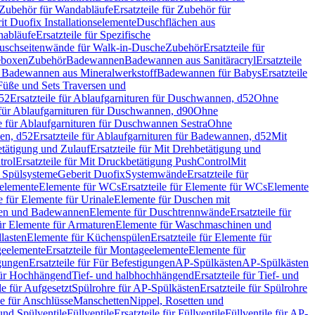
Zubehör für Wandabläufe
Ersatzteile für Zubehör für
t Duofix Installationselemente
Duschflächen aus
nabläufe
Ersatzteile für Spezifische
 Duschseitenwände für Walk-in-Dusche
Zubehör
Ersatzteile für
geboxen
Zubehör
Badewannen
Badewannen aus Sanitäracryl
Ersatzteile
ür Badewannen aus Mineralwerkstoff
Badewannen für Babys
Ersatzteile
s Füße und Sets Traversen und
d52
Ersatzteile für Ablaufgarnituren für Duschwannen, d52
Ohne
e für Ablaufgarnituren für Duschwannen, d90
Ohne
le für Ablaufgarnituren für Duschwannen Sestra
Ohne
en, d52
Ersatzteile für Ablaufgarnituren für Badewannen, d52
Mit
tätigung und Zulauf
Ersatzteile für Mit Drehbetätigung und
trol
Ersatzteile für Mit Druckbetätigung PushControl
Mit
d Spülsysteme
Geberit Duofix
Systemwände
Ersatzteile für
eelemente
Elemente für WCs
Ersatzteile für Elemente für WCs
Elemente
le für Elemente für Urinale
Elemente für Duschen mit
chen und Badewannen
Elemente für Duschtrennwände
Ersatzteile für
für Elemente für Armaturen
Elemente für Waschmaschinen und
llasten
Elemente für Küchenspülen
Ersatzteile für Elemente für
eelemente
Ersatzteile für Montageelemente
Elemente für
gungen
Ersatzteile für Für Befestigungen
AP-Spülkästen
AP-Spülkästen
 für Hochhängend
Tief- und halbhochhängend
Ersatzteile für Tief- und
le für Aufgesetzt
Spülrohre für AP-Spülkästen
Ersatzteile für Spülrohre
le für Anschlüsse
Manschetten
Nippel, Rosetten und
und Spülventile
Füllventile
Ersatzteile für Füllventile
Füllventile für AP-