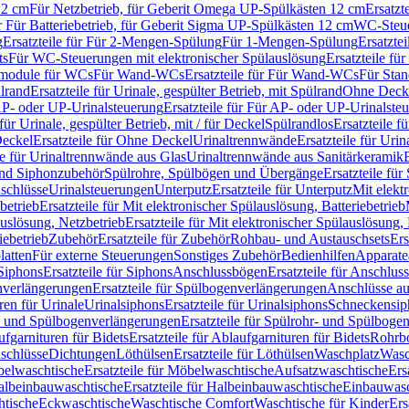
12 cm
Für Netzbetrieb, für Geberit Omega UP-Spülkästen 12 cm
Ersatzt
ür Für Batteriebetrieb, für Geberit Sigma UP-Spülkästen 12 cm
WC-Steue
g
Ersatzteile für Für 2-Mengen-Spülung
Für 1-Mengen-Spülung
Ersatzte
ts
Für WC-Steuerungen mit elektronischer Spülauslösung
Ersatzteile f
ärmodule für WCs
Für Wand-WCs
Ersatzteile für Für Wand-WCs
Für Sta
ülrand
Ersatzteile für Urinale, gespülter Betrieb, mit Spülrand
Ohne Deck
P- oder UP-Urinalsteuerung
Ersatzteile für Für AP- oder UP-Urinalste
 für Urinale, gespülter Betrieb, mit / für Deckel
Spülrandlos
Ersatzteile f
eckel
Ersatzteile für Ohne Deckel
Urinaltrennwände
Ersatzteile für Uri
le für Urinaltrennwände aus Glas
Urinaltrennwände aus Sanitärkeramik
nd Siphonzubehör
Spülrohre, Spülbögen und Übergänge
Ersatzteile fü
schlüsse
Urinalsteuerungen
Unterputz
Ersatzteile für Unterputz
Mit elekt
betrieb
Ersatzteile für Mit elektronischer Spülauslösung, Batteriebetrieb
auslösung, Netzbetrieb
Ersatzteile für Mit elektronischer Spülauslösung,
iebetrieb
Zubehör
Ersatzteile für Zubehör
Rohbau- und Austauschsets
Ers
atten
Für externe Steuerungen
Sonstiges Zubehör
Bedienhilfen
Apparate
Siphons
Ersatzteile für Siphons
Anschlussbögen
Ersatzteile für Anschlu
verlängerungen
Ersatzteile für Spülbogenverlängerungen
Anschlüsse a
ren für Urinale
Urinalsiphons
Ersatzteile für Urinalsiphons
Schneckensip
- und Spülbogenverlängerungen
Ersatzteile für Spülrohr- und Spülbog
fgarnituren für Bidets
Ersatzteile für Ablaufgarnituren für Bidets
Rohrb
schlüsse
Dichtungen
Löthülsen
Ersatzteile für Löthülsen
Waschplatz
Wasc
elwaschtische
Ersatzteile für Möbelwaschtische
Aufsatzwaschtische
Ers
albeinbauwaschtische
Ersatzteile für Halbeinbauwaschtische
Einbauwasc
htische
Eckwaschtische
Waschtische Comfort
Waschtische für Kinder
Ers