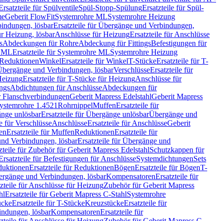
Ersatzteile für Spülventile
Spül-Stopp-Spülung
Ersatzteile für Spül-
me
Geberit FlowFit
Systemrohre ML
Systemrohre Heizung
indungen, lösbar
Ersatzteile für Übergänge und Verbindungen,
r Heizung, lösbar
Anschlüsse für Heizung
Ersatzteile für Anschlüsse
s
Abdeckungen für Rohre
Abdeckung für Fittings
Befestigungen für
e ML
Ersatzteile für Systemrohre ML
Systemrohre Heizung
r Reduktionen
Winkel
Ersatzteile für Winkel
T-Stücke
Ersatzteile für T-
r Übergänge und Verbindungen, lösbar
Verschlüsse
Ersatzteile für
Heizung
Ersatzteile für T-Stücke für Heizung
Anschlüsse für
ngs
Abdichtungen für Anschlüsse
Abdeckungen für
r Flanschverbindungen
Geberit Mapress Edelstahl
Geberit Mapress
 Systemrohre 1.4521
Rohrnippel
Muffen
Ersatzteile für
nge unlösbar
Ersatzteile für Übergänge unlösbar
Übergänge und
le für Verschlüsse
Anschlüsse
Ersatzteile für Anschlüsse
Geberit
en
Ersatzteile für Muffen
Reduktionen
Ersatzteile für
nd Verbindungen, lösbar
Ersatzteile für Übergänge und
zteile für Zubehör für Geberit Mapress Edelstahl
Schutzkappen für
Ersatzteile für Befestigungen für Anschlüsse
Systemdichtungen
Sets
duktionen
Ersatzteile für Reduktionen
Bögen
Ersatzteile für Bögen
T-
bergänge und Verbindungen, lösbar
Kompensatoren
Ersatzteile für
zteile für Anschlüsse für Heizung
Zubehör für Geberit Mapress
hl
Ersatzteile für Geberit Mapress C-Stahl
Systemrohre
ücke
Ersatzteile für T-Stücke
Kreuzstücke
Ersatzteile für
indungen, lösbar
Kompensatoren
Ersatzteile für
zteile für Anschlüsse für Heizung
Zubehör für Geberit Mapress C-