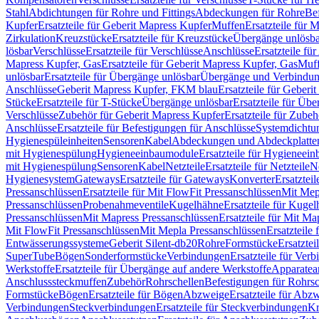
Stahl
Abdichtungen für Rohre und Fittings
Abdeckungen für Rohre
Be
Kupfer
Ersatzteile für Geberit Mapress Kupfer
Muffen
Ersatzteile für 
Zirkulation
Kreuzstücke
Ersatzteile für Kreuzstücke
Übergänge unlösba
lösbar
Verschlüsse
Ersatzteile für Verschlüsse
Anschlüsse
Ersatzteile fü
Mapress Kupfer, Gas
Ersatzteile für Geberit Mapress Kupfer, Gas
Muf
unlösbar
Ersatzteile für Übergänge unlösbar
Übergänge und Verbindun
Anschlüsse
Geberit Mapress Kupfer, FKM blau
Ersatzteile für Geber
Stücke
Ersatzteile für T-Stücke
Übergänge unlösbar
Ersatzteile für Üb
Verschlüsse
Zubehör für Geberit Mapress Kupfer
Ersatzteile für Zube
Anschlüsse
Ersatzteile für Befestigungen für Anschlüsse
Systemdichtu
Hygienespüleinheiten
Sensoren
Kabel
Abdeckungen und Abdeckplatte
mit Hygienespülung
Hygieneeinbaumodule
Ersatzteile für Hygieneei
mit Hygienespülung
Sensoren
Kabel
Netzteile
Ersatzteile für Netzteile
N
Hygienesystem
Gateways
Ersatzteile für Gateways
Konverter
Ersatzteil
Pressanschlüssen
Ersatzteile für Mit FlowFit Pressanschlüssen
Mit Mep
Pressanschlüssen
Probenahmeventile
Kugelhähne
Ersatzteile für Kuge
Pressanschlüssen
Mit Mapress Pressanschlüssen
Ersatzteile für Mit Ma
Mit FlowFit Pressanschlüssen
Mit Mepla Pressanschlüssen
Ersatzteile
Entwässerungssysteme
Geberit Silent-db20
Rohre
Formstücke
Ersatztei
SuperTube
Bögen
Sonderformstücke
Verbindungen
Ersatzteile für Ver
Werkstoffe
Ersatzteile für Übergänge auf andere Werkstoffe
Apparatea
Anschlusssteckmuffen
Zubehör
Rohrschellen
Befestigungen für Rohrsc
Formstücke
Bögen
Ersatzteile für Bögen
Abzweige
Ersatzteile für Abz
Verbindungen
Steckverbindungen
Ersatzteile für Steckverbindungen
Kr