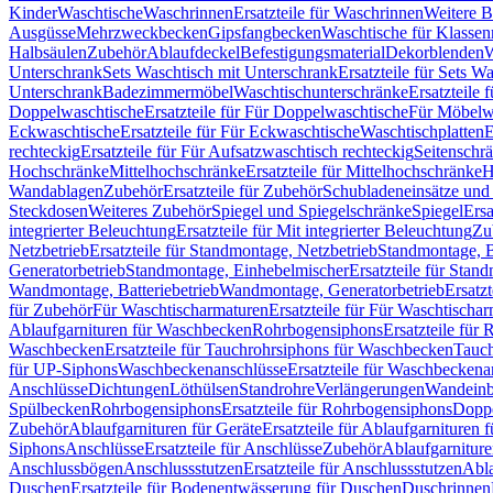
Kinder
Waschtische
Waschrinnen
Ersatzteile für Waschrinnen
Weitere 
Ausgüsse
Mehrzweckbecken
Gipsfangbecken
Waschtische für Klasse
Halbsäulen
Zubehör
Ablaufdeckel
Befestigungsmaterial
Dekorblenden
W
Unterschrank
Sets Waschtisch mit Unterschrank
Ersatzteile für Sets W
Unterschrank
Badezimmermöbel
Waschtischunterschränke
Ersatzteile 
Doppelwaschtische
Ersatzteile für Für Doppelwaschtische
Für Möbelw
Eckwaschtische
Ersatzteile für Für Eckwaschtische
Waschtischplatten
E
rechteckig
Ersatzteile für Für Aufsatzwaschtisch rechteckig
Seitenschr
Hochschränke
Mittelhochschränke
Ersatzteile für Mittelhochschränke
H
Wandablagen
Zubehör
Ersatzteile für Zubehör
Schubladeneinsätze un
Steckdosen
Weiteres Zubehör
Spiegel und Spiegelschränke
Spiegel
Ersa
integrierter Beleuchtung
Ersatzteile für Mit integrierter Beleuchtung
Zu
Netzbetrieb
Ersatzteile für Standmontage, Netzbetrieb
Standmontage, Ba
Generatorbetrieb
Standmontage, Einhebelmischer
Ersatzteile für Stan
Wandmontage, Batteriebetrieb
Wandmontage, Generatorbetrieb
Ersatz
für Zubehör
Für Waschtischarmaturen
Ersatzteile für Für Waschtischa
Ablaufgarnituren für Waschbecken
Rohrbogensiphons
Ersatzteile für
Waschbecken
Ersatzteile für Tauchrohrsiphons für Waschbecken
Tauch
für UP-Siphons
Waschbeckenanschlüsse
Ersatzteile für Waschbeckena
Anschlüsse
Dichtungen
Löthülsen
Standrohre
Verlängerungen
Wandeinb
Spülbecken
Rohrbogensiphons
Ersatzteile für Rohrbogensiphons
Dopp
Zubehör
Ablaufgarnituren für Geräte
Ersatzteile für Ablaufgarnituren 
Siphons
Anschlüsse
Ersatzteile für Anschlüsse
Zubehör
Ablaufgarnitur
Anschlussbögen
Anschlussstutzen
Ersatzteile für Anschlussstutzen
Abla
Duschen
Ersatzteile für Bodenentwässerung für Duschen
Duschrinnen