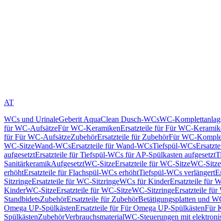
AT
WCs und Urinale
Geberit AquaClean Dusch-WCs
WC-Komplettanlag
für WC-Aufsätze
Für WC-Keramiken
Ersatzteile für Für WC-Kerami
für Für WC-Aufsätze
Zubehör
Ersatzteile für Zubehör
Für WC-Komplet
WC-Sitze
Wand-WCs
Ersatzteile für Wand-WCs
Tiefspül-WCs
Ersatzt
aufgesetzt
Ersatzteile für Tiefspül-WCs für AP-Spülkasten aufgesetzt
T
Sanitärkeramik
Aufgesetzt
WC-Sitze
Ersatzteile für WC-Sitze
WC-Sitze
erhöht
Ersatzteile für Flachspül-WCs erhöht
Tiefspül-WCs verlängert
E
Sitzringe
Ersatzteile für WC-Sitzringe
WCs für Kinder
Ersatzteile für 
Kinder
WC-Sitze
Ersatzteile für WC-Sitze
WC-Sitzringe
Ersatzteile fü
Standbidets
Zubehör
Ersatzteile für Zubehör
Betätigungsplatten und W
Omega UP-Spülkästen
Ersatzteile für Für Omega UP-Spülkästen
Für 
Spülkästen
Zubehör
Verbrauchsmaterial
WC-Steuerungen mit elektroni