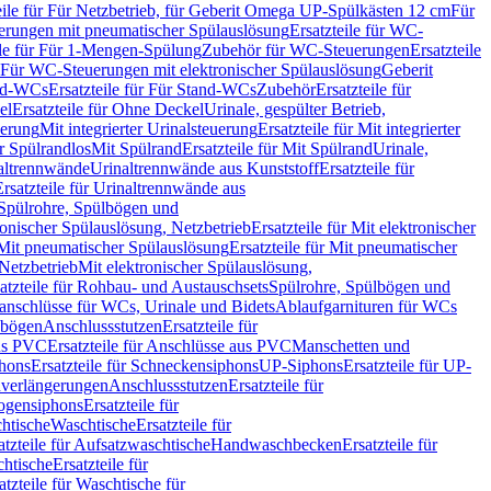
eile für Für Netzbetrieb, für Geberit Omega UP-Spülkästen 12 cm
Für
rungen mit pneumatischer Spülauslösung
Ersatzteile für WC-
ile für Für 1-Mengen-Spülung
Zubehör für WC-Steuerungen
Ersatzteile
ür Für WC-Steuerungen mit elektronischer Spülauslösung
Geberit
nd-WCs
Ersatzteile für Für Stand-WCs
Zubehör
Ersatzteile für
el
Ersatzteile für Ohne Deckel
Urinale, gespülter Betrieb,
uerung
Mit integrierter Urinalsteuerung
Ersatzteile für Mit integrierter
ür Spülrandlos
Mit Spülrand
Ersatzteile für Mit Spülrand
Urinale,
naltrennwände
Urinaltrennwände aus Kunststoff
Ersatzteile für
Ersatzteile für Urinaltrennwände aus
r Spülrohre, Spülbögen und
ronischer Spülauslösung, Netzbetrieb
Ersatzteile für Mit elektronischer
Mit pneumatischer Spülauslösung
Ersatzteile für Mit pneumatischer
 Netzbetrieb
Mit elektronischer Spülauslösung,
atzteile für Rohbau- und Austauschsets
Spülrohre, Spülbögen und
anschlüsse für WCs, Urinale und Bidets
Ablaufgarnituren für WCs
ssbögen
Anschlussstutzen
Ersatzteile für
us PVC
Ersatzteile für Anschlüsse aus PVC
Manschetten und
hons
Ersatzteile für Schneckensiphons
UP-Siphons
Ersatzteile für UP-
enverlängerungen
Anschlussstutzen
Ersatzteile für
ogensiphons
Ersatzteile für
htische
Waschtische
Ersatzteile für
atzteile für Aufsatzwaschtische
Handwaschbecken
Ersatzteile für
htische
Ersatzteile für
atzteile für Waschtische für