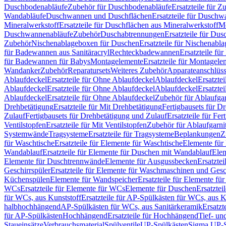
Duschbodenabläufe
Zubehör für Duschbodenabläufe
Ersatzteile für 
Wandabläufe
Duschwannen und Duschflächen
Ersatzteile für Dusch
Mineralwerkstoff
Ersatzteile für Duschflächen aus Mineralwerkstoff
Mo
Duschwannenabläufe
Zubehör
Duschabtrennungen
Ersatzteile für Du
Zubehör
Nischenablageboxen für Duschen
Ersatzteile für Nischenab
für Badewannen aus Sanitäracryl
Rechteckbadewannen
Ersatzteile f
für Badewannen für Babys
Montagelemente
Ersatzteile für Montagele
Wandanker
Zubehör
Reparatursets
Weiteres Zubehör
Apparateanschlüs
Ablaufdeckel
Ersatzteile für Ohne Ablaufdeckel
Ablaufdeckel
Ersatzte
Ablaufdeckel
Ersatzteile für Ohne Ablaufdeckel
Ablaufdeckel
Ersatzte
Ablaufdeckel
Ersatzteile für Ohne Ablaufdeckel
Zubehör für Ablaufga
Drehbetätigung
Ersatzteile für Mit Drehbetätigung
Fertigbausets für D
Zulauf
Fertigbausets für Drehbetätigung und Zulauf
Ersatzteile für Fe
Ventilstopfen
Ersatzteile für Mit Ventilstopfen
Zubehör für Ablaufgarn
Systemwände
Tragsysteme
Ersatzteile für Tragsysteme
Beplankungen
Z
für Waschtische
Ersatzteile für Elemente für Waschtische
Elemente für 
Wandablauf
Ersatzteile für Elemente für Duschen mit Wandablauf
Ele
Elemente für Duschtrennwände
Elemente für Ausgussbecken
Ersatzte
Geschirrspüler
Ersatzteile für Elemente für Waschmaschinen und Gesc
Küchenspülen
Elemente für Wandspeicher
Ersatzteile für Elemente fü
WCs
Ersatzteile für Elemente für WCs
Elemente für Duschen
Ersatztei
für WCs, aus Kunststoff
Ersatzteile für AP-Spülkästen für WCs, aus K
halbhochhängend
AP-Spülkästen für WCs, aus Sanitärkeramik
Ersatzt
für AP-Spülkästen
Hochhängend
Ersatzteile für Hochhängend
Tief- u
Staueinsätze
Verbrauchsmaterial
Spülventile
UP-Spülkästen
Sigma UP-S