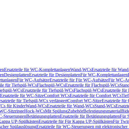
en
Ersatzteile für WC-Komplettanlagen
Wand-WCs
Ersatzteile für Wa
ken
Designplatten
Ersatzteile für Designplatten
Für WC-Komplettanlagen
tanlagen
Für WC-Aufsätze
Ersatzteile für Für WC-Aufsätze
Für WC-Au
eile für Tiefspül-WCs
Flachspül-WCs
Ersatzteile für Flachspül-WCs
Stan
iefspül-WCs
Ersatzteile für Tiefspül-WCs
Flachspül-WCs
Ersatzteile fü
Ersatzteile für WC-Sitze
Comfort WCs
Ersatzteile für Comfort WCs
Tie
rsatzteile für Tiefspül-WCs verlängert
Comfort WC-Sitze
Ersatzteile fü
WCs für Kinder
Wand-WCs
Ersatzteile für Wand-WCs
Stand-WCs
Ersatzt
r WC-Sitzringe
Hock-WCs
Mit Spülung
Zubehör
Befestigungsmaterial
Bide
C-Steuerungen
Betätigungsplatten
Ersatzteile für Betätigungsplatten
Für 
Kappa UP-Spülkästen
Ersatzteile für Für Kappa UP-Spülkästen
Für Twin
scher Spülauslösung
Ersatzteile für WC-Steuerungen mit elektronischer