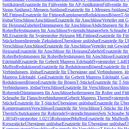
Spülkästen
Ersatzteile für Füllventile für AP-Spülkästen
Füllventile fü
Stopp-Spülung
1-Mengen-Spülung
Ersatzteile für 1-Mengen-Spülung
2
ML
Fittings
Ersatzteile für Fittings
Kupplungen
Reduktionen
Bögen
T-St
lösbar
Verschlüsse
Anschlüsse
Ersatzteile für Anschlüsse
Verteiler mit 
für Heizung
Zubehör
Dämmungen für Anschlüsse
Abdichtungen für Ro
Rohre
Befestigungen für Anschlüsse
Systemdichtungen
Sets Schraube 
ML
Ersatzteile für Systemrohre Heizung ML
Fittings
Ersatzteile für Fit
Stücke
Innenliegende Zirkulation
Übergänge unlösbar
Ersatzteile für 
Verschlüsse
Anschlüsse
Ersatzteile für Anschlüsse
Verteiler mit Gewin
Heizung
Ersatzteile für Anschlüsse für Heizung
Zubehör
Ersatzteile fü
Rohre
Befestigungen für Rohre
Befestigungen für Anschlüsse
Ersatzte
Edelstahl
Ersatzteile für Geberit Mapress Edelstahl
Systemrohre 1.440
Muffen
Reduktionen
Ersatzteile für Reduktionen
Bögen
Ersatzteile für
Verbindungen, lösbar
Ersatzteile für Übergänge und Verbindungen, lö
Mapress Edelstahl, Gas
Ersatzteile für Geberit Mapress Edelstahl, Gas
Reduktionen
Bögen
Ersatzteile für Bögen
T-Stücke
Ersatzteile für T-St
Verbindungen, lösbar
Verschlüsse
Ersatzteile für Verschlüsse
Anschlüss
Rohrende
Dämmungen für Anschlüsse
Isolierungen für Rohre und Fitt
Schraube für Flanschverbindungen
Geberit Mapress Therm
Systemroh
Stücke
Ersatzteile für T-Stücke
Übergänge unlösbar
Ersatzteile für Üb
Kompensatoren
Verschlüsse
Ersatzteile für Verschlüsse
T-Stücke für H
Therm
Schutzkappen für Rohrende
Systemdichtungen
Sets Schraube f
1.0034
Systemrohre 1.0215
Rohrnippel
Muffen
Ersatzteile für Muffen
R
Kreuzstücke
Übergänge unlösbar
Ersatzteile für Übergänge unlösbar
Üb
Kompensatoren
Verschlüsse
Ersatzteile für Verschlüsse
T-Stücke für H