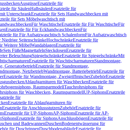
sgussbecken
Ausgüsse
Ersatzteile für
tzteile für Säulen
Halbsäulen
Ersatzteile für
mit Unterschrank
Ersatzteile für Sets Handwaschbecken mit
tzteile für Sets Möbelwaschtisch mit
 Handwaschbecken
Für Waschtische
Ersatzteile für Für Waschtische
Für
ken
Ersatzteile für Für Eckhandwaschbecken
Für
atzteile für Für Aufsatzwaschtisch Schalenform
Für Aufsatzwaschtisch
ür Niedrige Seitenschränke
Hochschränke
Ersatzteile für
für Weitere Möbel
Wandablagen
Ersatzteile für
fe
Sets Füße
Magnettafeln
Steckdosen
Ersatzteile für
ierter Beleuchtung
Spiegelschränke
Ersatzteile für Spiegelschränke
Mit
htischarmaturen
Ersatzteile für Waschtischarmaturen
Standmontage,
, Generatorbetrieb
Ersatzteile für Standmontage,
andmontage, Netzbetrieb
Wandmontage, Batteriebetrieb
Ersatzteile für
er
Ersatzteile für Wandmontage, Zweigriffmischer
Zubehör
Ersatzteile
Ausgussbecken
Ablaufgarnituren für Waschbecken
Ersatzteile für
 Rohrbogensiphons, Raumsparmodell
Tauchrohrsiphons für
rohrsiphons für Waschbecken, Raumsparmodell
UP-Siphons
Ersatzteile
satzteile für
ecken
Ersatzteile für Ablaufgarnituren für
en
Ersatzteile für Anschlussstutzen
Zubehör
Ersatzteile für
ns
Ersatzteile für UP-Siphons
AP-Siphons
Ersatzteile für AP-
n
Siphons
Ersatzteile für Siphons
Anschlussbögen
Ersatzteile für
uschen und Badewannen
Duschen
Bodenentwässerung für
behör für Duschrinnen
Duschbodenabläufe
Ersatzteile für