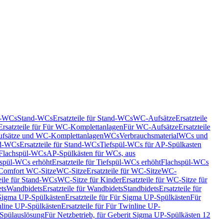
nd-WCs
Stand-WCs
Ersatzteile für Stand-WCs
WC-Aufsätze
Ersatzteile
Ersatzteile für Für WC-Komplettanlagen
Für WC-Aufsätze
Ersatzteile
fsätze und WC-Komplettanlagen
WCs
Verbrauchsmaterial
WCs und
d-WCs
Ersatzteile für Stand-WCs
Tiefspül-WCs für AP-Spülkasten
r Flachspül-WCs
AP-Spülkästen für WCs, aus
fspül-WCs erhöht
Ersatzteile für Tiefspül-WCs erhöht
Flachspül-WCs
r Comfort WC-Sitze
WC-Sitze
Ersatzteile für WC-Sitze
WC-
eile für Stand-WCs
WC-Sitze für Kinder
Ersatzteile für WC-Sitze für
ts
Wandbidets
Ersatzteile für Wandbidets
Standbidets
Ersatzteile für
Sigma UP-Spülkästen
Ersatzteile für Für Sigma UP-Spülkästen
Für
line UP-Spülkästen
Ersatzteile für Für Twinline UP-
 Spülauslösung
Für Netzbetrieb, für Geberit Sigma UP-Spülkästen 12