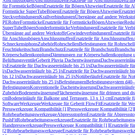
Anschlussbögen
Anschlussstutzen
Ersatzteile für Anschlussstutzen
Zub
für Formstücke
Bögen
Ersatzteile für Bögen
Abzweige
Ersatzteile für 
Formstücke SuperTube
Bögen
Ersatzteile für Bögen
Abzweige
Ersatzte
Steckverbindungen
Krallverbindungen
Übergänge auf andere Werksto
PE
Rohre
Formstücke
Ersatzteile für Formstücke
Bögen
Abzweige
Redu
SuperTube
Bögen
Sonderformstücke
Verbindungen
Ersatzteile für Ver
Übergänge auf andere Werkstoffe
Gewindeverbindungen
Ersatzteile 
für Anschlussbögen
Anschlussmuffen
Ersatzteile für Anschlussmuffen
Schneckensiphons
Zubehör
Rohrschellen
Befestigungen für Rohrschel
Feuchtigkeitsschutz
Brandschutz
Ersatzteile für Brandschutz
Brandschu
Körperschallentkopplung
Dämmungen zur Körperschallentkopplung 
Belüftungsventile
Geberit Pluvia Dachentwässerung
Dachwassereinläu
l/s
Ersatzteile für Dachwassereinläufe bis 25 l/s
Dachwassereinläufe fü
l/s
Dachwassereinläufe bis 25 l/s
Ersatzteile für Dachwassereinläufe bis
bis 12 l/s
Dachwassereinläufe bis 25 l/s
Notüberläufe
Ersatzteile für No
Dachwassereinläufe bis 25 l/s
Befestigungen
Befestigungssystem d40
Befestigungen
Konventionelle Dachentwässerung
Dachwassereinläufe
Zubehör
Bodenentwässerung
Flächenentwässerung für drinnen und d
cm
Bodeneinläufe für Balkone und Terrassen, 13 x 13 cm
Ersatzteile 
Software
Werkzeuge
Werkzeuge für Geberit FlowFit
Ersatzteile für W
Presswerkzeuge Kompatibilität [1]
Presswerkzeuge Kompatibilität [2]
Rohrbearbeitungswerkzeuge
Abpressstopfen
Ersatzteile für Abpressst
PushFit
Rohrbearbeitungswerkzeuge
Ersatzteile für Rohrbearbeitung
Handpresswerkzeuge
Presswerkzeuge Kompatibilität [1]
Ersatzteile f
[2]
Rohrbearbeitungswerkzeuge
Ersatzteile für Rohrbearbeitungswerk