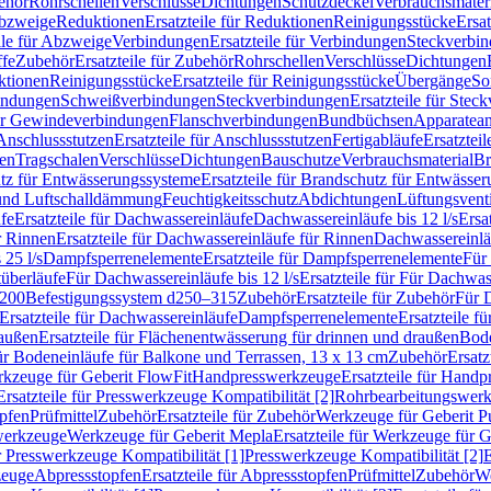
ehör
Rohrschellen
Verschlüsse
Dichtungen
Schutzdeckel
Verbrauchsmater
Abzweige
Reduktionen
Ersatzteile für Reduktionen
Reinigungsstücke
Ersat
ile für Abzweige
Verbindungen
Ersatzteile für Verbindungen
Steckverbi
ffe
Zubehör
Ersatzteile für Zubehör
Rohrschellen
Verschlüsse
Dichtungen
ktionen
Reinigungsstücke
Ersatzteile für Reinigungsstücke
Übergänge
So
bindungen
Schweißverbindungen
Steckverbindungen
Ersatzteile für Ste
für Gewindeverbindungen
Flanschverbindungen
Bundbüchsen
Apparatean
Anschlussstutzen
Ersatzteile für Anschlussstutzen
Fertigabläufe
Ersatzteil
len
Tragschalen
Verschlüsse
Dichtungen
Bauschutze
Verbrauchsmaterial
Br
tz für Entwässerungssysteme
Ersatzteile für Brandschutz für Entwässe
und Luftschalldämmung
Feuchtigkeitsschutz
Abdichtungen
Lüftungsvent
fe
Ersatzteile für Dachwassereinläufe
Dachwassereinläufe bis 12 l/s
Ersa
r Rinnen
Ersatzteile für Dachwassereinläufe für Rinnen
Dachwassereinläu
 25 l/s
Dampfsperrenelemente
Ersatzteile für Dampfsperrenelemente
Für 
tüberläufe
Für Dachwassereinläufe bis 12 l/s
Ersatzteile für Für Dachwass
–200
Befestigungssystem d250–315
Zubehör
Ersatzteile für Zubehör
Für 
Ersatzteile für Dachwassereinläufe
Dampfsperrenelemente
Ersatzteile 
raußen
Ersatzteile für Flächenentwässerung für drinnen und draußen
Bode
für Bodeneinläufe für Balkone und Terrassen, 13 x 13 cm
Zubehör
Ersatz
erkzeuge für Geberit FlowFit
Handpresswerkzeuge
Ersatzteile für Hand
Ersatzteile für Presswerkzeuge Kompatibilität [2]
Rohrbearbeitungswer
opfen
Prüfmittel
Zubehör
Ersatzteile für Zubehör
Werkzeuge für Geberit P
swerkzeuge
Werkzeuge für Geberit Mepla
Ersatzteile für Werkzeuge für 
ür Presswerkzeuge Kompatibilität [1]
Presswerkzeuge Kompatibilität [2]
E
zeuge
Abpressstopfen
Ersatzteile für Abpressstopfen
Prüfmittel
Zubehör
We