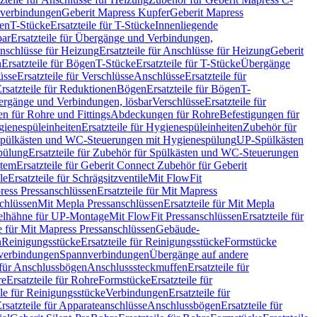
hverbindungen
Geberit Mapress Kupfer
Geberit Mapress
gen
T-Stücke
Ersatzteile für T-Stücke
Innenliegende
bar
Ersatzteile für Übergänge und Verbindungen,
nschlüsse für Heizung
Ersatzteile für Anschlüsse für Heizung
Geberit
n
Ersatzteile für Bögen
T-Stücke
Ersatzteile für T-Stücke
Übergänge
üsse
Ersatzteile für Verschlüsse
Anschlüsse
Ersatzteile für
rsatzteile für Reduktionen
Bögen
Ersatzteile für Bögen
T-
bergänge und Verbindungen, lösbar
Verschlüsse
Ersatzteile für
n für Rohre und Fittings
Abdeckungen für Rohre
Befestigungen für
ienespüleinheiten
Ersatzteile für Hygienespüleinheiten
Zubehör für
r Spülkästen und WC-Steuerungen mit Hygienespülung
UP-Spülkästen
pülung
Ersatzteile für Zubehör für Spülkästen und WC-Steuerungen
stem
Ersatzteile für Geberit Connect Zubehör für Geberit
le
Ersatzteile für Schrägsitzventile
Mit FlowFit
ress Pressanschlüssen
Ersatzteile für Mit Mapress
schlüssen
Mit Mepla Pressanschlüssen
Ersatzteile für Mit Mepla
gelhähne für UP-Montage
Mit FlowFit Pressanschlüssen
Ersatzteile für
le für Mit Mapress Pressanschlüssen
Gebäude-
n
Reinigungsstücke
Ersatzteile für Reinigungsstücke
Formstücke
ckverbindungen
Spannverbindungen
Übergänge auf andere
e für Anschlussbögen
Anschlusssteckmuffen
Ersatzteile für
re
Ersatzteile für Rohre
Formstücke
Ersatzteile für
ile für Reinigungsstücke
Verbindungen
Ersatzteile für
rsatzteile für Apparateanschlüsse
Anschlussbögen
Ersatzteile für