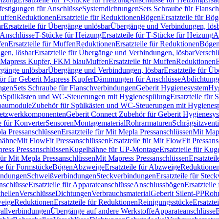
festigungen für Anschlüsse
Systemdichtungen
Sets Schraube für Flansc
Muffen
Reduktionen
Ersatzteile für Reduktionen
Bögen
Ersatzteile für Bö
r
Ersatzteile für Übergänge unlösbar
Übergänge und Verbindungen, lös
r Anschlüsse
T-Stücke für Heizung
Ersatzteile für T-Stücke für Heizung
A
fen
Ersatzteile für Muffen
Reduktionen
Ersatzteile für Reduktionen
Böge
gen, lösbar
Ersatzteile für Übergänge und Verbindungen, lösbar
Verschl
it Mapress Kupfer, FKM blau
Muffen
Ersatzteile für Muffen
Reduktionen
E
ergänge unlösbar
Übergänge und Verbindungen, lösbar
Ersatzteile für Ü
hör für Geberit Mapress Kupfer
Dämmungen für Anschlüsse
Abdichtunge
ngen
Sets Schraube für Flanschverbindungen
Geberit Hygienesystem
Hyg
n
Spülkästen und WC-Steuerungen mit Hygienespülung
Ersatzteile fü
nbaumodule
Zubehör für Spülkästen und WC-Steuerungen mit Hygienes
etzwerkkomponenten
Geberit Connect Zubehör für Geberit Hygienesy
e für Konverter
Sensoren
Montagematerial
Rohrarmaturen
Schrägsitzventi
la Pressanschlüssen
Ersatzteile für Mit Mepla Pressanschlüssen
Mit Map
lhähne
Mit FlowFit Pressanschlüssen
Ersatzteile für Mit FlowFit Pressan
press Pressanschlüssen
Kugelhähne für UP-Montage
Ersatzteile für Ku
 für Mit Mepla Pressanschlüssen
Mit Mapress Pressanschlüssen
Ersatztei
le für Formstücke
Bögen
Abzweige
Ersatzteile für Abzweige
Reduktione
bindungen
Schweißverbindungen
Steckverbindungen
Ersatzteile für Ste
nschlüsse
Ersatzteile für Apparateanschlüsse
Anschlussbögen
Ersatzteil
hellen
Verschlüsse
Dichtungen
Verbrauchsmaterial
Geberit Silent-PP
Roh
weige
Reduktionen
Ersatzteile für Reduktionen
Reinigungsstücke
Ersatzte
allverbindungen
Übergänge auf andere Werkstoffe
Apparateanschlüsse
E