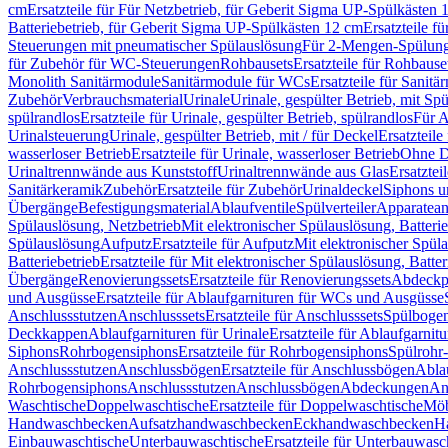
cm
Ersatzteile für Für Netzbetrieb, für Geberit Sigma UP-Spülkästen 
Batteriebetrieb, für Geberit Sigma UP-Spülkästen 12 cm
Ersatzteile f
Steuerungen mit pneumatischer Spülauslösung
Für 2-Mengen-Spülun
für Zubehör für WC-Steuerungen
Rohbausets
Ersatzteile für Rohbause
Monolith Sanitärmodule
Sanitärmodule für WCs
Ersatzteile für Sanit
Zubehör
Verbrauchsmaterial
Urinale
Urinale, gespülter Betrieb, mit Sp
spülrandlos
Ersatzteile für Urinale, gespülter Betrieb, spülrandlos
Für A
Urinalsteuerung
Urinale, gespülter Betrieb, mit / für Deckel
Ersatzteile
wasserloser Betrieb
Ersatzteile für Urinale, wasserloser Betrieb
Ohne D
Urinaltrennwände aus Kunststoff
Urinaltrennwände aus Glas
Ersatztei
Sanitärkeramik
Zubehör
Ersatzteile für Zubehör
Urinaldeckel
Siphons u
Übergänge
Befestigungsmaterial
Ablaufventile
Spülverteiler
Apparatean
Spülauslösung, Netzbetrieb
Mit elektronischer Spülauslösung, Batterie
Spülauslösung
Aufputz
Ersatzteile für Aufputz
Mit elektronischer Spül
Batteriebetrieb
Ersatzteile für Mit elektronischer Spülauslösung, Batter
Übergänge
Renovierungssets
Ersatzteile für Renovierungssets
Abdeckpl
und Ausgüsse
Ersatzteile für Ablaufgarnituren für WCs und Ausgüsse
Anschlussstutzen
Anschlusssets
Ersatzteile für Anschlusssets
Spülbogen
Deckkappen
Ablaufgarnituren für Urinale
Ersatzteile für Ablaufgarnitu
Siphons
Rohrbogensiphons
Ersatzteile für Rohrbogensiphons
Spülrohr
Anschlussstutzen
Anschlussbögen
Ersatzteile für Anschlussbögen
Ablau
Rohrbogensiphons
Anschlussstutzen
Anschlussbögen
Abdeckungen
An
Waschtische
Doppelwaschtische
Ersatzteile für Doppelwaschtische
Möb
Handwaschbecken
Aufsatzhandwaschbecken
Eckhandwaschbecken
H
Einbauwaschtische
Unterbauwaschtische
Ersatzteile für Unterbauwasc