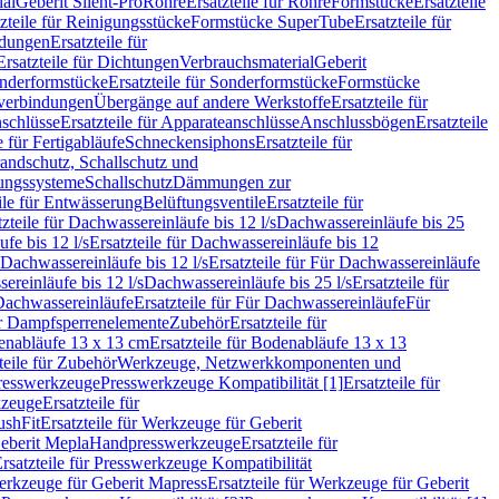
ial
Geberit Silent-Pro
Rohre
Ersatzteile für Rohre
Formstücke
Ersatzteile
zteile für Reinigungsstücke
Formstücke SuperTube
Ersatzteile für
ndungen
Ersatzteile für
Ersatzteile für Dichtungen
Verbrauchsmaterial
Geberit
nderformstücke
Ersatzteile für Sonderformstücke
Formstücke
ckverbindungen
Übergänge auf andere Werkstoffe
Ersatzteile für
schlüsse
Ersatzteile für Apparateanschlüsse
Anschlussbögen
Ersatzteile
e für Fertigabläufe
Schneckensiphons
Ersatzteile für
andschutz, Schallschutz und
rungssysteme
Schallschutz
Dämmungen zur
ile für Entwässerung
Belüftungsventile
Ersatzteile für
tzteile für Dachwassereinläufe bis 12 l/s
Dachwassereinläufe bis 25
fe bis 12 l/s
Ersatzteile für Dachwassereinläufe bis 12
Dachwassereinläufe bis 12 l/s
Ersatzteile für Für Dachwassereinläufe
ereinläufe bis 12 l/s
Dachwassereinläufe bis 25 l/s
Ersatzteile für
Dachwassereinläufe
Ersatzteile für Für Dachwassereinläufe
Für
für Dampfsperrenelemente
Zubehör
Ersatzteile für
nabläufe 13 x 13 cm
Ersatzteile für Bodenabläufe 13 x 13
teile für Zubehör
Werkzeuge, Netzwerkkomponenten und
presswerkzeuge
Presswerkzeuge Kompatibilität [1]
Ersatzteile für
kzeuge
Ersatzteile für
ushFit
Ersatzteile für Werkzeuge für Geberit
Geberit Mepla
Handpresswerkzeuge
Ersatzteile für
rsatzteile für Presswerkzeuge Kompatibilität
rkzeuge für Geberit Mapress
Ersatzteile für Werkzeuge für Geberit