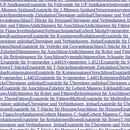
r UP-Spülkästen
Ersatzteile für Füllventile für UP-Spülkästen
Spülventile
-Mengen-Spülung
Ersatzteile für 2-Mengen-Spülung
Versorgungssyste
ücke
Innenliegende Zirkulation
Übergänge unlösbar
Übergänge und Verb
Gewindeanschluss
T-Stücke für Heizung
Übergänge und Verbindungen fü
hre und Fittings
Abdichtungen für Anschlüsse
Abdichtungen für Fitting
für Flanschverbindungen
Verbrauchsmaterial
Geberit Mepla
Systemrohr
tings
Kupplungen
Ersatzteile für Kupplungen
Reduktionen
Ersatzteile fü
Übergänge unlösbar
Übergänge und Verbindungen, lösbar
Ersatzteile fü
deanschluss
Ersatzteile für Verteiler mit Gewindeanschluss
T-Stücke für 
r Zubehör
Dämmungen für Anschlüsse
Abdichtungen für Rohre und Fitti
ile für Befestigungen für Anschlüsse
Systemdichtungen
Sets Schraube fü
1
Ersatzteile für Systemrohre 1.4401
Systemrohre 1.4521
Ersatzteile für
 Bögen
T-Stücke
Ersatzteile für T-Stücke
Innenliegende Zirkulation
Übergä
sbar
Kompensatoren
Ersatzteile für Kompensatoren
Verschlüsse
Ersatztei
Systemrohre 1.4401
Ersatzteile für Systemrohre 1.4401
Rohrnippel
Muff
ücke
Übergänge unlösbar
Ersatzteile für Übergänge unlösbar
Übergänge u
e
Ersatzteile für Anschlüsse
Zubehör für Geberit Mapress Edelstahl
Ersat
ings
Abdichtungen für Rohre und Fittings
Befestigungen für Anschlüsse
re Therm
Fittings
Ersatzteile für Fittings
Muffen
Ersatzteile für Muffen
Re
ergänge unlösbar
Übergänge und Verbindungen, lösbar
Ersatzteile für Ü
eizung
Ersatzteile für T-Stücke für Heizung
Anschlüsse für Heizung
Ersat
ür Flanschverbindungen
Geberit Mapress C-Stahl
Geberit Mapress C-Sta
eduktionen
Ersatzteile für Reduktionen
Bögen
Ersatzteile für Bögen
T-St
ergänge und Verbindungen, lösbar
Ersatzteile für Übergänge und Verb
eizung
Ersatzteile für T-Stücke für Heizung
Anschlüsse für Heizung
Ersat