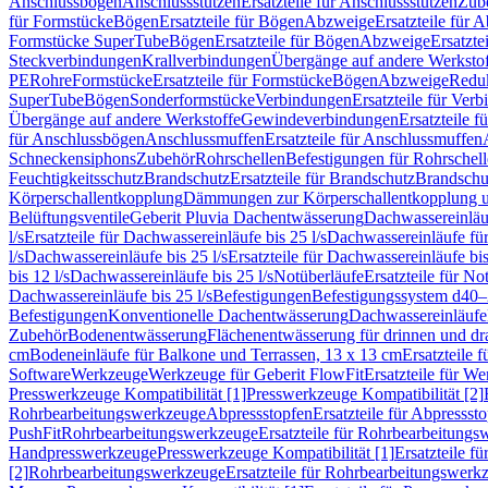
Anschlussbögen
Anschlussstutzen
Ersatzteile für Anschlussstutzen
Zub
für Formstücke
Bögen
Ersatzteile für Bögen
Abzweige
Ersatzteile für 
Formstücke SuperTube
Bögen
Ersatzteile für Bögen
Abzweige
Ersatzte
Steckverbindungen
Krallverbindungen
Übergänge auf andere Werksto
PE
Rohre
Formstücke
Ersatzteile für Formstücke
Bögen
Abzweige
Redu
SuperTube
Bögen
Sonderformstücke
Verbindungen
Ersatzteile für Ver
Übergänge auf andere Werkstoffe
Gewindeverbindungen
Ersatzteile 
für Anschlussbögen
Anschlussmuffen
Ersatzteile für Anschlussmuffen
Schneckensiphons
Zubehör
Rohrschellen
Befestigungen für Rohrschel
Feuchtigkeitsschutz
Brandschutz
Ersatzteile für Brandschutz
Brandschu
Körperschallentkopplung
Dämmungen zur Körperschallentkopplung 
Belüftungsventile
Geberit Pluvia Dachentwässerung
Dachwassereinläu
l/s
Ersatzteile für Dachwassereinläufe bis 25 l/s
Dachwassereinläufe fü
l/s
Dachwassereinläufe bis 25 l/s
Ersatzteile für Dachwassereinläufe bis
bis 12 l/s
Dachwassereinläufe bis 25 l/s
Notüberläufe
Ersatzteile für No
Dachwassereinläufe bis 25 l/s
Befestigungen
Befestigungssystem d40
Befestigungen
Konventionelle Dachentwässerung
Dachwassereinläufe
Zubehör
Bodenentwässerung
Flächenentwässerung für drinnen und d
cm
Bodeneinläufe für Balkone und Terrassen, 13 x 13 cm
Ersatzteile 
Software
Werkzeuge
Werkzeuge für Geberit FlowFit
Ersatzteile für W
Presswerkzeuge Kompatibilität [1]
Presswerkzeuge Kompatibilität [2]
Rohrbearbeitungswerkzeuge
Abpressstopfen
Ersatzteile für Abpressst
PushFit
Rohrbearbeitungswerkzeuge
Ersatzteile für Rohrbearbeitung
Handpresswerkzeuge
Presswerkzeuge Kompatibilität [1]
Ersatzteile f
[2]
Rohrbearbeitungswerkzeuge
Ersatzteile für Rohrbearbeitungswerk