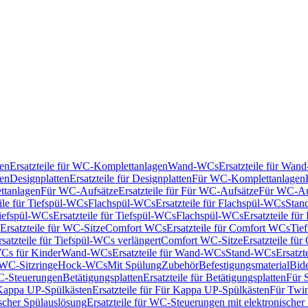
en
Ersatzteile für WC-Komplettanlagen
Wand-WCs
Ersatzteile für Wa
ken
Designplatten
Ersatzteile für Designplatten
Für WC-Komplettanlagen
tanlagen
Für WC-Aufsätze
Ersatzteile für Für WC-Aufsätze
Für WC-Au
eile für Tiefspül-WCs
Flachspül-WCs
Ersatzteile für Flachspül-WCs
Stan
iefspül-WCs
Ersatzteile für Tiefspül-WCs
Flachspül-WCs
Ersatzteile fü
Ersatzteile für WC-Sitze
Comfort WCs
Ersatzteile für Comfort WCs
Tie
rsatzteile für Tiefspül-WCs verlängert
Comfort WC-Sitze
Ersatzteile fü
WCs für Kinder
Wand-WCs
Ersatzteile für Wand-WCs
Stand-WCs
Ersatzt
r WC-Sitzringe
Hock-WCs
Mit Spülung
Zubehör
Befestigungsmaterial
Bide
C-Steuerungen
Betätigungsplatten
Ersatzteile für Betätigungsplatten
Für 
Kappa UP-Spülkästen
Ersatzteile für Für Kappa UP-Spülkästen
Für Twin
scher Spülauslösung
Ersatzteile für WC-Steuerungen mit elektronischer