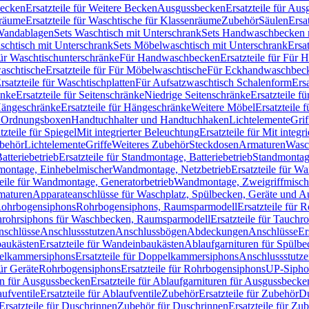
Becken
Ersatzteile für Weitere Becken
Ausgussbecken
Ersatzteile für Au
nräume
Ersatzteile für Waschtische für Klassenräume
Zubehör
Säulen
Ersa
andablagen
Sets Waschtisch mit Unterschrank
Sets Handwaschbecken 
aschtisch mit Unterschrank
Sets Möbelwaschtisch mit Unterschrank
Ersa
für Waschtischunterschränke
Für Handwaschbecken
Ersatzteile für Für
aschtische
Ersatzteile für Für Möbelwaschtische
Für Eckhandwaschbec
rsatzteile für Waschtischplatten
Für Aufsatzwaschtisch Schalenform
Ers
änke
Ersatzteile für Seitenschränke
Niedrige Seitenschränke
Ersatzteile f
ängeschränke
Ersatzteile für Hängeschränke
Weitere Möbel
Ersatzteile 
d Ordnungsboxen
Handtuchhalter und Handtuchhaken
Lichtelemente
Grif
tzteile für Spiegel
Mit integrierter Beleuchtung
Ersatzteile für Mit integr
behör
Lichtelemente
Griffe
Weiteres Zubehör
Steckdosen
Armaturen
Wasc
tteriebetrieb
Ersatzteile für Standmontage, Batteriebetrieb
Standmontage
dmontage, Einhebelmischer
Wandmontage, Netzbetrieb
Ersatzteile für W
teile für Wandmontage, Generatorbetrieb
Wandmontage, Zweigriffmisch
rmaturen
Apparateanschlüsse für Waschplatz, Spülbecken, Geräte und 
 Rohrbogensiphons
Rohrbogensiphons, Raumsparmodell
Ersatzteile für
rohrsiphons für Waschbecken, Raumsparmodell
Ersatzteile für Tauch
nschlüsse
Anschlussstutzen
Anschlussbögen
Abdeckungen
Anschlüsse
Er
aukästen
Ersatzteile für Wandeinbaukästen
Ablaufgarnituren für Spülb
elkammersiphons
Ersatzteile für Doppelkammersiphons
Anschlussstutz
für Geräte
Rohrbogensiphons
Ersatzteile für Rohrbogensiphons
UP-Sipho
en für Ausgussbecken
Ersatzteile für Ablaufgarnituren für Ausgussbecke
ufventile
Ersatzteile für Ablaufventile
Zubehör
Ersatzteile für Zubehör
D
Ersatzteile für Duschrinnen
Zubehör für Duschrinnen
Ersatzteile für Zu