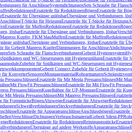
festigungen für Anschlüsse
Systemdichtungen
Sets Schraube für Flansc
Muffen
Reduktionen
Ersatzteile für Reduktionen
Bögen
Ersatzteile für Bö
r
Ersatzteile für Übergänge unlösbar
Übergänge und Verbindungen, lös
r Anschlüsse
T-Stücke für Heizung
Ersatzteile für T-Stücke für Heizung
A
fen
Ersatzteile für Muffen
Reduktionen
Ersatzteile für Reduktionen
Böge
gen, lösbar
Ersatzteile für Übergänge und Verbindungen, lösbar
Verschl
it Mapress Kupfer, FKM blau
Muffen
Ersatzteile für Muffen
Reduktionen
E
ergänge unlösbar
Übergänge und Verbindungen, lösbar
Ersatzteile für Ü
hör für Geberit Mapress Kupfer
Dämmungen für Anschlüsse
Abdichtunge
ngen
Sets Schraube für Flanschverbindungen
Geberit Hygienesystem
Hyg
n
Spülkästen und WC-Steuerungen mit Hygienespülung
Ersatzteile fü
nbaumodule
Zubehör für Spülkästen und WC-Steuerungen mit Hygienes
etzwerkkomponenten
Geberit Connect Zubehör für Geberit Hygienesy
e für Konverter
Sensoren
Montagematerial
Rohrarmaturen
Schrägsitzventi
la Pressanschlüssen
Ersatzteile für Mit Mepla Pressanschlüssen
Mit Map
lhähne
Mit FlowFit Pressanschlüssen
Ersatzteile für Mit FlowFit Pressan
press Pressanschlüssen
Kugelhähne für UP-Montage
Ersatzteile für Ku
 für Mit Mepla Pressanschlüssen
Mit Mapress Pressanschlüssen
Ersatztei
le für Formstücke
Bögen
Abzweige
Ersatzteile für Abzweige
Reduktione
bindungen
Schweißverbindungen
Steckverbindungen
Ersatzteile für Ste
nschlüsse
Ersatzteile für Apparateanschlüsse
Anschlussbögen
Ersatzteil
hellen
Verschlüsse
Dichtungen
Verbrauchsmaterial
Geberit Silent-PP
Roh
weige
Reduktionen
Ersatzteile für Reduktionen
Reinigungsstücke
Ersatzte
allverbindungen
Übergänge auf andere Werkstoffe
Apparateanschlüsse
E