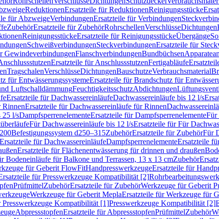
ehör
Rohrschellen
Verschlüsse
Dichtungen
Schutzdeckel
Verbrauchsmater
Abzweige
Reduktionen
Ersatzteile für Reduktionen
Reinigungsstücke
Ersat
ile für Abzweige
Verbindungen
Ersatzteile für Verbindungen
Steckverbi
ffe
Zubehör
Ersatzteile für Zubehör
Rohrschellen
Verschlüsse
Dichtungen
ktionen
Reinigungsstücke
Ersatzteile für Reinigungsstücke
Übergänge
So
bindungen
Schweißverbindungen
Steckverbindungen
Ersatzteile für Ste
für Gewindeverbindungen
Flanschverbindungen
Bundbüchsen
Apparatean
Anschlussstutzen
Ersatzteile für Anschlussstutzen
Fertigabläufe
Ersatzteil
len
Tragschalen
Verschlüsse
Dichtungen
Bauschutze
Verbrauchsmaterial
Br
tz für Entwässerungssysteme
Ersatzteile für Brandschutz für Entwässe
und Luftschalldämmung
Feuchtigkeitsschutz
Abdichtungen
Lüftungsvent
fe
Ersatzteile für Dachwassereinläufe
Dachwassereinläufe bis 12 l/s
Ersa
r Rinnen
Ersatzteile für Dachwassereinläufe für Rinnen
Dachwassereinläu
 25 l/s
Dampfsperrenelemente
Ersatzteile für Dampfsperrenelemente
Für 
tüberläufe
Für Dachwassereinläufe bis 12 l/s
Ersatzteile für Für Dachwass
–200
Befestigungssystem d250–315
Zubehör
Ersatzteile für Zubehör
Für 
Ersatzteile für Dachwassereinläufe
Dampfsperrenelemente
Ersatzteile 
raußen
Ersatzteile für Flächenentwässerung für drinnen und draußen
Bode
für Bodeneinläufe für Balkone und Terrassen, 13 x 13 cm
Zubehör
Ersatz
erkzeuge für Geberit FlowFit
Handpresswerkzeuge
Ersatzteile für Hand
Ersatzteile für Presswerkzeuge Kompatibilität [2]
Rohrbearbeitungswer
opfen
Prüfmittel
Zubehör
Ersatzteile für Zubehör
Werkzeuge für Geberit P
swerkzeuge
Werkzeuge für Geberit Mepla
Ersatzteile für Werkzeuge für 
ür Presswerkzeuge Kompatibilität [1]
Presswerkzeuge Kompatibilität [2]
E
zeuge
Abpressstopfen
Ersatzteile für Abpressstopfen
Prüfmittel
Zubehör
We