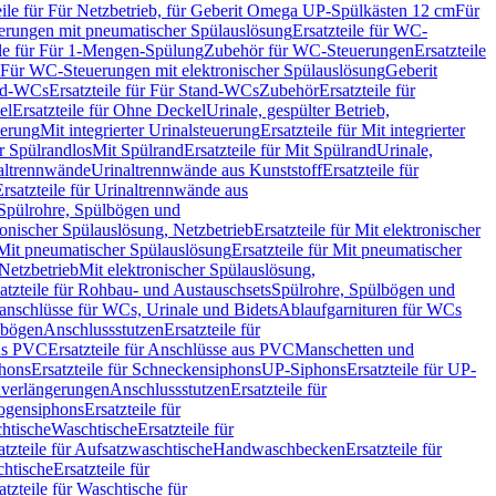
eile für Für Netzbetrieb, für Geberit Omega UP-Spülkästen 12 cm
Für
rungen mit pneumatischer Spülauslösung
Ersatzteile für WC-
ile für Für 1-Mengen-Spülung
Zubehör für WC-Steuerungen
Ersatzteile
ür Für WC-Steuerungen mit elektronischer Spülauslösung
Geberit
nd-WCs
Ersatzteile für Für Stand-WCs
Zubehör
Ersatzteile für
el
Ersatzteile für Ohne Deckel
Urinale, gespülter Betrieb,
uerung
Mit integrierter Urinalsteuerung
Ersatzteile für Mit integrierter
ür Spülrandlos
Mit Spülrand
Ersatzteile für Mit Spülrand
Urinale,
naltrennwände
Urinaltrennwände aus Kunststoff
Ersatzteile für
Ersatzteile für Urinaltrennwände aus
r Spülrohre, Spülbögen und
ronischer Spülauslösung, Netzbetrieb
Ersatzteile für Mit elektronischer
Mit pneumatischer Spülauslösung
Ersatzteile für Mit pneumatischer
 Netzbetrieb
Mit elektronischer Spülauslösung,
atzteile für Rohbau- und Austauschsets
Spülrohre, Spülbögen und
anschlüsse für WCs, Urinale und Bidets
Ablaufgarnituren für WCs
ssbögen
Anschlussstutzen
Ersatzteile für
us PVC
Ersatzteile für Anschlüsse aus PVC
Manschetten und
hons
Ersatzteile für Schneckensiphons
UP-Siphons
Ersatzteile für UP-
enverlängerungen
Anschlussstutzen
Ersatzteile für
ogensiphons
Ersatzteile für
htische
Waschtische
Ersatzteile für
atzteile für Aufsatzwaschtische
Handwaschbecken
Ersatzteile für
htische
Ersatzteile für
atzteile für Waschtische für