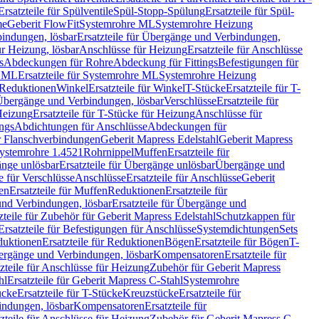
Ersatzteile für Spülventile
Spül-Stopp-Spülung
Ersatzteile für Spül-
me
Geberit FlowFit
Systemrohre ML
Systemrohre Heizung
indungen, lösbar
Ersatzteile für Übergänge und Verbindungen,
r Heizung, lösbar
Anschlüsse für Heizung
Ersatzteile für Anschlüsse
s
Abdeckungen für Rohre
Abdeckung für Fittings
Befestigungen für
e ML
Ersatzteile für Systemrohre ML
Systemrohre Heizung
r Reduktionen
Winkel
Ersatzteile für Winkel
T-Stücke
Ersatzteile für T-
r Übergänge und Verbindungen, lösbar
Verschlüsse
Ersatzteile für
Heizung
Ersatzteile für T-Stücke für Heizung
Anschlüsse für
ngs
Abdichtungen für Anschlüsse
Abdeckungen für
r Flanschverbindungen
Geberit Mapress Edelstahl
Geberit Mapress
 Systemrohre 1.4521
Rohrnippel
Muffen
Ersatzteile für
nge unlösbar
Ersatzteile für Übergänge unlösbar
Übergänge und
le für Verschlüsse
Anschlüsse
Ersatzteile für Anschlüsse
Geberit
en
Ersatzteile für Muffen
Reduktionen
Ersatzteile für
nd Verbindungen, lösbar
Ersatzteile für Übergänge und
zteile für Zubehör für Geberit Mapress Edelstahl
Schutzkappen für
Ersatzteile für Befestigungen für Anschlüsse
Systemdichtungen
Sets
duktionen
Ersatzteile für Reduktionen
Bögen
Ersatzteile für Bögen
T-
bergänge und Verbindungen, lösbar
Kompensatoren
Ersatzteile für
zteile für Anschlüsse für Heizung
Zubehör für Geberit Mapress
hl
Ersatzteile für Geberit Mapress C-Stahl
Systemrohre
ücke
Ersatzteile für T-Stücke
Kreuzstücke
Ersatzteile für
indungen, lösbar
Kompensatoren
Ersatzteile für
zteile für Anschlüsse für Heizung
Zubehör für Geberit Mapress C-