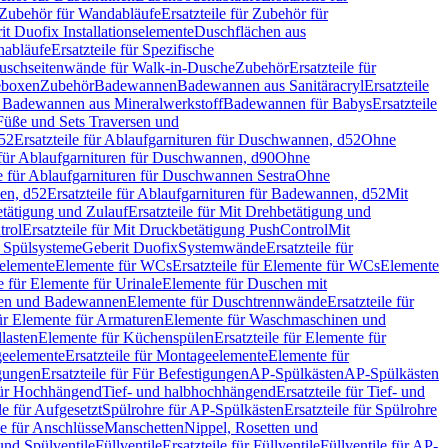
Zubehör für Wandabläufe
Ersatzteile für Zubehör für
t Duofix Installationselemente
Duschflächen aus
nabläufe
Ersatzteile für Spezifische
 Duschseitenwände für Walk-in-Dusche
Zubehör
Ersatzteile für
geboxen
Zubehör
Badewannen
Badewannen aus Sanitäracryl
Ersatzteile
ür Badewannen aus Mineralwerkstoff
Badewannen für Babys
Ersatzteile
s Füße und Sets Traversen und
d52
Ersatzteile für Ablaufgarnituren für Duschwannen, d52
Ohne
e für Ablaufgarnituren für Duschwannen, d90
Ohne
le für Ablaufgarnituren für Duschwannen Sestra
Ohne
en, d52
Ersatzteile für Ablaufgarnituren für Badewannen, d52
Mit
tätigung und Zulauf
Ersatzteile für Mit Drehbetätigung und
trol
Ersatzteile für Mit Druckbetätigung PushControl
Mit
d Spülsysteme
Geberit Duofix
Systemwände
Ersatzteile für
eelemente
Elemente für WCs
Ersatzteile für Elemente für WCs
Elemente
le für Elemente für Urinale
Elemente für Duschen mit
chen und Badewannen
Elemente für Duschtrennwände
Ersatzteile für
für Elemente für Armaturen
Elemente für Waschmaschinen und
llasten
Elemente für Küchenspülen
Ersatzteile für Elemente für
eelemente
Ersatzteile für Montageelemente
Elemente für
gungen
Ersatzteile für Für Befestigungen
AP-Spülkästen
AP-Spülkästen
 für Hochhängend
Tief- und halbhochhängend
Ersatzteile für Tief- und
le für Aufgesetzt
Spülrohre für AP-Spülkästen
Ersatzteile für Spülrohre
le für Anschlüsse
Manschetten
Nippel, Rosetten und
und Spülventile
Füllventile
Ersatzteile für Füllventile
Füllventile für AP-