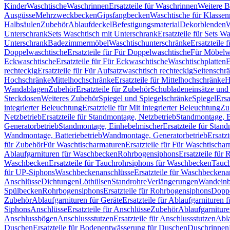
Kinder
Waschtische
Waschrinnen
Ersatzteile für Waschrinnen
Weitere 
Ausgüsse
Mehrzweckbecken
Gipsfangbecken
Waschtische für Klasse
Halbsäulen
Zubehör
Ablaufdeckel
Befestigungsmaterial
Dekorblenden
W
Unterschrank
Sets Waschtisch mit Unterschrank
Ersatzteile für Sets W
Unterschrank
Badezimmermöbel
Waschtischunterschränke
Ersatzteile 
Doppelwaschtische
Ersatzteile für Für Doppelwaschtische
Für Möbelw
Eckwaschtische
Ersatzteile für Für Eckwaschtische
Waschtischplatten
E
rechteckig
Ersatzteile für Für Aufsatzwaschtisch rechteckig
Seitenschr
Hochschränke
Mittelhochschränke
Ersatzteile für Mittelhochschränke
H
Wandablagen
Zubehör
Ersatzteile für Zubehör
Schubladeneinsätze un
Steckdosen
Weiteres Zubehör
Spiegel und Spiegelschränke
Spiegel
Ersa
integrierter Beleuchtung
Ersatzteile für Mit integrierter Beleuchtung
Zu
Netzbetrieb
Ersatzteile für Standmontage, Netzbetrieb
Standmontage, Ba
Generatorbetrieb
Standmontage, Einhebelmischer
Ersatzteile für Stan
Wandmontage, Batteriebetrieb
Wandmontage, Generatorbetrieb
Ersatz
für Zubehör
Für Waschtischarmaturen
Ersatzteile für Für Waschtischa
Ablaufgarnituren für Waschbecken
Rohrbogensiphons
Ersatzteile für
Waschbecken
Ersatzteile für Tauchrohrsiphons für Waschbecken
Tauch
für UP-Siphons
Waschbeckenanschlüsse
Ersatzteile für Waschbeckena
Anschlüsse
Dichtungen
Löthülsen
Standrohre
Verlängerungen
Wandeinb
Spülbecken
Rohrbogensiphons
Ersatzteile für Rohrbogensiphons
Dopp
Zubehör
Ablaufgarnituren für Geräte
Ersatzteile für Ablaufgarnituren 
Siphons
Anschlüsse
Ersatzteile für Anschlüsse
Zubehör
Ablaufgarnitur
Anschlussbögen
Anschlussstutzen
Ersatzteile für Anschlussstutzen
Abla
Duschen
Ersatzteile für Bodenentwässerung für Duschen
Duschrinnen