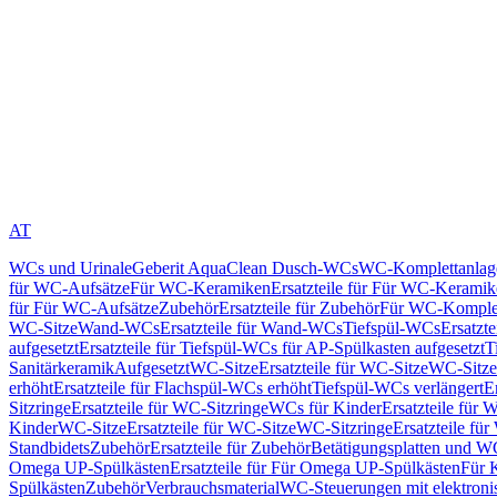
AT
WCs und Urinale
Geberit AquaClean Dusch-WCs
WC-Komplettanlag
für WC-Aufsätze
Für WC-Keramiken
Ersatzteile für Für WC-Kerami
für Für WC-Aufsätze
Zubehör
Ersatzteile für Zubehör
Für WC-Komplet
WC-Sitze
Wand-WCs
Ersatzteile für Wand-WCs
Tiefspül-WCs
Ersatzt
aufgesetzt
Ersatzteile für Tiefspül-WCs für AP-Spülkasten aufgesetzt
T
Sanitärkeramik
Aufgesetzt
WC-Sitze
Ersatzteile für WC-Sitze
WC-Sitze
erhöht
Ersatzteile für Flachspül-WCs erhöht
Tiefspül-WCs verlängert
E
Sitzringe
Ersatzteile für WC-Sitzringe
WCs für Kinder
Ersatzteile für 
Kinder
WC-Sitze
Ersatzteile für WC-Sitze
WC-Sitzringe
Ersatzteile fü
Standbidets
Zubehör
Ersatzteile für Zubehör
Betätigungsplatten und W
Omega UP-Spülkästen
Ersatzteile für Für Omega UP-Spülkästen
Für 
Spülkästen
Zubehör
Verbrauchsmaterial
WC-Steuerungen mit elektroni