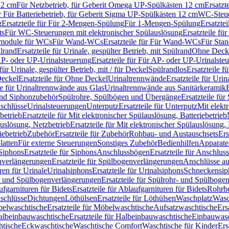
12 cm
Für Netzbetrieb, für Geberit Omega UP-Spülkästen 12 cm
Ersatzt
ür Für Batteriebetrieb, für Geberit Sigma UP-Spülkästen 12 cm
WC-Steue
g
Ersatzteile für Für 2-Mengen-Spülung
Für 1-Mengen-Spülung
Ersatzte
ts
Für WC-Steuerungen mit elektronischer Spülauslösung
Ersatzteile f
ärmodule für WCs
Für Wand-WCs
Ersatzteile für Für Wand-WCs
Für Sta
ülrand
Ersatzteile für Urinale, gespülter Betrieb, mit Spülrand
Ohne Deck
P- oder UP-Urinalsteuerung
Ersatzteile für Für AP- oder UP-Urinalste
 für Urinale, gespülter Betrieb, mit / für Deckel
Spülrandlos
Ersatzteile f
eckel
Ersatzteile für Ohne Deckel
Urinaltrennwände
Ersatzteile für Uri
le für Urinaltrennwände aus Glas
Urinaltrennwände aus Sanitärkeramik
nd Siphonzubehör
Spülrohre, Spülbögen und Übergänge
Ersatzteile fü
schlüsse
Urinalsteuerungen
Unterputz
Ersatzteile für Unterputz
Mit elekt
betrieb
Ersatzteile für Mit elektronischer Spülauslösung, Batteriebetrieb
auslösung, Netzbetrieb
Ersatzteile für Mit elektronischer Spülauslösung,
iebetrieb
Zubehör
Ersatzteile für Zubehör
Rohbau- und Austauschsets
Ers
atten
Für externe Steuerungen
Sonstiges Zubehör
Bedienhilfen
Apparate
Siphons
Ersatzteile für Siphons
Anschlussbögen
Ersatzteile für Anschlu
verlängerungen
Ersatzteile für Spülbogenverlängerungen
Anschlüsse a
ren für Urinale
Urinalsiphons
Ersatzteile für Urinalsiphons
Schneckensip
- und Spülbogenverlängerungen
Ersatzteile für Spülrohr- und Spülbog
fgarnituren für Bidets
Ersatzteile für Ablaufgarnituren für Bidets
Rohrb
schlüsse
Dichtungen
Löthülsen
Ersatzteile für Löthülsen
Waschplatz
Wasc
elwaschtische
Ersatzteile für Möbelwaschtische
Aufsatzwaschtische
Ers
albeinbauwaschtische
Ersatzteile für Halbeinbauwaschtische
Einbauwasc
htische
Eckwaschtische
Waschtische Comfort
Waschtische für Kinder
Ers