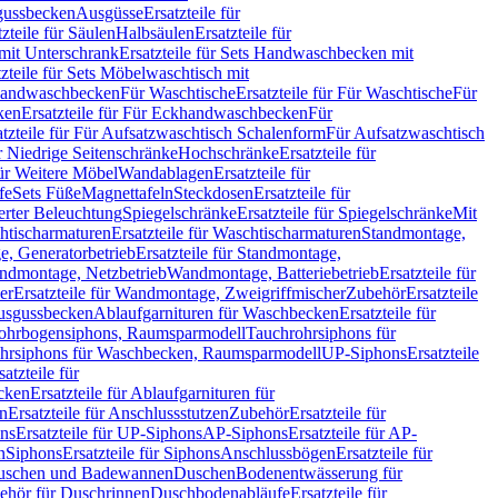
sgussbecken
Ausgüsse
Ersatzteile für
tzteile für Säulen
Halbsäulen
Ersatzteile für
mit Unterschrank
Ersatzteile für Sets Handwaschbecken mit
tzteile für Sets Möbelwaschtisch mit
 Handwaschbecken
Für Waschtische
Ersatzteile für Für Waschtische
Für
ken
Ersatzteile für Für Eckhandwaschbecken
Für
atzteile für Für Aufsatzwaschtisch Schalenform
Für Aufsatzwaschtisch
ür Niedrige Seitenschränke
Hochschränke
Ersatzteile für
für Weitere Möbel
Wandablagen
Ersatzteile für
fe
Sets Füße
Magnettafeln
Steckdosen
Ersatzteile für
ierter Beleuchtung
Spiegelschränke
Ersatzteile für Spiegelschränke
Mit
htischarmaturen
Ersatzteile für Waschtischarmaturen
Standmontage,
, Generatorbetrieb
Ersatzteile für Standmontage,
andmontage, Netzbetrieb
Wandmontage, Batteriebetrieb
Ersatzteile für
er
Ersatzteile für Wandmontage, Zweigriffmischer
Zubehör
Ersatzteile
Ausgussbecken
Ablaufgarnituren für Waschbecken
Ersatzteile für
 Rohrbogensiphons, Raumsparmodell
Tauchrohrsiphons für
rohrsiphons für Waschbecken, Raumsparmodell
UP-Siphons
Ersatzteile
satzteile für
ecken
Ersatzteile für Ablaufgarnituren für
en
Ersatzteile für Anschlussstutzen
Zubehör
Ersatzteile für
ns
Ersatzteile für UP-Siphons
AP-Siphons
Ersatzteile für AP-
n
Siphons
Ersatzteile für Siphons
Anschlussbögen
Ersatzteile für
uschen und Badewannen
Duschen
Bodenentwässerung für
behör für Duschrinnen
Duschbodenabläufe
Ersatzteile für