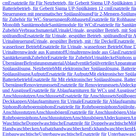
cm
Ersatzteile für Für Netzbetrieb, für Geberit Sigma UP-Spülkästen 
Batteriebetrieb, für Geberit Sigma UP-Spülkästen 12 cm
Ersatzteile f
Steuerungen mit pneumatischer Spülauslösung
Für 2-Mengen-Spülun
für Zubehör für WC-Steuerungen
Rohbausets
Ersatzteile für Rohbause
Monolith Sanitärmodule
Sanitärmodule für WCs
Ersatzteile für Sanit
Zubehör
Verbrauchsmaterial
Urinale
Urinale, gespülter Betrieb, mit Sp
spülrandlos
Ersatzteile für Urinale, gespülter Betrieb, spülrandlos
Für A
Urinalsteuerung
Urinale, gespülter Betrieb, mit / für Deckel
Ersatzteile
wasserloser Betrieb
Ersatzteile für Urinale, wasserloser Betrieb
Ohne D
Urinaltrennwände aus Kunststoff
Urinaltrennwände aus Glas
Ersatztei
Sanitärkeramik
Zubehör
Ersatzteile für Zubehör
Urinaldeckel
Siphons u
Übergänge
Befestigungsmaterial
Ablaufventile
Spülverteiler
Apparatean
Spülauslösung, Netzbetrieb
Mit elektronischer Spülauslösung, Batterie
Spülauslösung
Aufputz
Ersatzteile für Aufputz
Mit elektronischer Spül
Batteriebetrieb
Ersatzteile für Mit elektronischer Spülauslösung, Batter
Übergänge
Renovierungssets
Ersatzteile für Renovierungssets
Abdeckpl
und Ausgüsse
Ersatzteile für Ablaufgarnituren für WCs und Ausgüsse
Anschlussstutzen
Anschlusssets
Ersatzteile für Anschlusssets
Spülbogen
Deckkappen
Ablaufgarnituren für Urinale
Ersatzteile für Ablaufgarnitu
Siphons
Rohrbogensiphons
Ersatzteile für Rohrbogensiphons
Spülrohr
Anschlussstutzen
Anschlussbögen
Ersatzteile für Anschlussbögen
Ablau
Rohrbogensiphons
Anschlussstutzen
Anschlussbögen
Abdeckungen
An
Waschtische
Doppelwaschtische
Ersatzteile für Doppelwaschtische
Möb
Handwaschbecken
Aufsatzhandwaschbecken
Eckhandwaschbecken
H
Einbauwaschtische
Unterbauwaschtische
Ersatzteile für Unterbauwasc