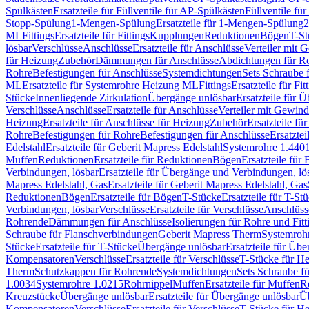
Spülkästen
Ersatzteile für Füllventile für AP-Spülkästen
Füllventile fü
Stopp-Spülung
1-Mengen-Spülung
Ersatzteile für 1-Mengen-Spülung
2
ML
Fittings
Ersatzteile für Fittings
Kupplungen
Reduktionen
Bögen
T-St
lösbar
Verschlüsse
Anschlüsse
Ersatzteile für Anschlüsse
Verteiler mit 
für Heizung
Zubehör
Dämmungen für Anschlüsse
Abdichtungen für Ro
Rohre
Befestigungen für Anschlüsse
Systemdichtungen
Sets Schraube 
ML
Ersatzteile für Systemrohre Heizung ML
Fittings
Ersatzteile für Fit
Stücke
Innenliegende Zirkulation
Übergänge unlösbar
Ersatzteile für 
Verschlüsse
Anschlüsse
Ersatzteile für Anschlüsse
Verteiler mit Gewin
Heizung
Ersatzteile für Anschlüsse für Heizung
Zubehör
Ersatzteile fü
Rohre
Befestigungen für Rohre
Befestigungen für Anschlüsse
Ersatzte
Edelstahl
Ersatzteile für Geberit Mapress Edelstahl
Systemrohre 1.440
Muffen
Reduktionen
Ersatzteile für Reduktionen
Bögen
Ersatzteile für
Verbindungen, lösbar
Ersatzteile für Übergänge und Verbindungen, lö
Mapress Edelstahl, Gas
Ersatzteile für Geberit Mapress Edelstahl, Gas
Reduktionen
Bögen
Ersatzteile für Bögen
T-Stücke
Ersatzteile für T-St
Verbindungen, lösbar
Verschlüsse
Ersatzteile für Verschlüsse
Anschlüss
Rohrende
Dämmungen für Anschlüsse
Isolierungen für Rohre und Fitt
Schraube für Flanschverbindungen
Geberit Mapress Therm
Systemroh
Stücke
Ersatzteile für T-Stücke
Übergänge unlösbar
Ersatzteile für Üb
Kompensatoren
Verschlüsse
Ersatzteile für Verschlüsse
T-Stücke für H
Therm
Schutzkappen für Rohrende
Systemdichtungen
Sets Schraube f
1.0034
Systemrohre 1.0215
Rohrnippel
Muffen
Ersatzteile für Muffen
R
Kreuzstücke
Übergänge unlösbar
Ersatzteile für Übergänge unlösbar
Üb
Kompensatoren
Verschlüsse
Ersatzteile für Verschlüsse
T-Stücke für H