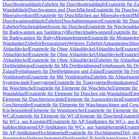
Duschbodenabläufe
Zubehör für Duschbodenabläufe
Ersatzteile für 
Wandabläufe
Duschwannen und Duschflächen
Ersatzteile für Dusch
Mineralwerkstoff
Ersatzteile für Duschflächen aus Mineralwerkstoff
Mo
Duschwannenabläufe
Zubehör
Duschabtrennungen
Ersatzteile für Du
Zubehör
Nischenablageboxen für Duschen
Ersatzteile für Nischenab
für Badewannen aus Sanitäracryl
Rechteckbadewannen
Ersatzteile f
für Badewannen für Babys
Montagelemente
Ersatzteile für Montagele
Wandanker
Zubehör
Reparatursets
Weiteres Zubehör
Apparateanschlüs
Ablaufdeckel
Ersatzteile für Ohne Ablaufdeckel
Ablaufdeckel
Ersatzte
Ablaufdeckel
Ersatzteile für Ohne Ablaufdeckel
Ablaufdeckel
Ersatzte
Ablaufdeckel
Ersatzteile für Ohne Ablaufdeckel
Zubehör für Ablaufga
Drehbetätigung
Ersatzteile für Mit Drehbetätigung
Fertigbausets für D
Zulauf
Fertigbausets für Drehbetätigung und Zulauf
Ersatzteile für Fe
Ventilstopfen
Ersatzteile für Mit Ventilstopfen
Zubehör für Ablaufgarn
Systemwände
Tragsysteme
Ersatzteile für Tragsysteme
Beplankungen
Z
für Waschtische
Ersatzteile für Elemente für Waschtische
Elemente für 
Wandablauf
Ersatzteile für Elemente für Duschen mit Wandablauf
Ele
Elemente für Duschtrennwände
Elemente für Ausgussbecken
Ersatzte
Geschirrspüler
Ersatzteile für Elemente für Waschmaschinen und Gesc
Küchenspülen
Elemente für Wandspeicher
Ersatzteile für Elemente fü
WCs
Ersatzteile für Elemente für WCs
Elemente für Duschen
Ersatztei
für WCs, aus Kunststoff
Ersatzteile für AP-Spülkästen für WCs, aus K
halbhochhängend
AP-Spülkästen für WCs, aus Sanitärkeramik
Ersatzt
für AP-Spülkästen
Hochhängend
Ersatzteile für Hochhängend
Tief- u
Staueinsätze
Verbrauchsmaterial
Spülventile
UP-Spülkästen
Sigma UP-S