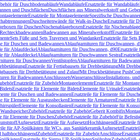
Zubehör für Duschbodenabläufe
Wandabläufe
Ersatzteile für Wandabläufe
wannen und Duschflächen
Duschflächen aus Mineralwerkstoff und Geberi
ntagelemente
Ersatzteile für Montagelemente
Spezifische Duschwanne
schabtrennungen
Duschseitenwände für Walk-in-Dusche
Ersatzteile für
lageboxen für Duschen
Nischenablageboxen
Ersatzteile für Nischenabla
ür Rechteckbadewannen
Badewannen aus Mineralwerkstoff
Ersatzteile f
mente
Sets Füße und Sets Traversen und Wandanker
Ersatzteile für Set
se für Duschen und Badewannen
Ablaufgarnituren für Duschwannen, 
ile für Ablaufdeckel
Ablaufgarnituren für Duschwannen, d90
Ersatzteil
ile für Ablaufdeckel
Ablaufgarnituren für Duschwannen Sestra
Ersatztei
rnituren für Duschwannen
Ventilstopfen
Ablaufgarnituren für Badewann
rehbetätigung
Ersatzteile für Fertigbausets für Drehbetätigung
Mit Drehbe
rtigbausets für Drehbetätigung und Zulauf
Mit Druckbetätigung PushCon
ituren für Badewannen
Anschlusssets
Wasseranschlüsse
Installations- un
ubehör
Ersatzteile für Zubehör
Montageelemente
Ersatzteile für Montag
Bidets
Ersatzteile für Elemente für Bidets
Elemente für Urinale
Ersatztei
mente für Duschen und Badewannen
Ersatzteile für Elemente für Dus
ile für Elemente für Ausgussbecken
Elemente für Armaturen
Ersatzteile 
hirrspüler
Elemente für Konsollasten
Ersatzteile für Elemente für Konso
r Wandspeicher
Zubehör
Ersatzteile für Zubehör
Geberit Kombifix
Montag
le für Elemente für Duschen
Zubehör
Ersatzteile für Zubehör
Für Befesti
unststoff
Aufgesetzt
Ersatzteile für Aufgesetzt
Hochhängend
Ersatzteile
eile für AP-Spülkästen für WCs, aus Sanitärkeramik
Aufgesetzt
Ersatztei
nd halbhochhängend
Zubehör
Ersatzteile für Zubehör
Anschlüsse
Ersatztei
pülkästen
Ersatzteile für Sigma UP-Spülkästen
Spülrohre
Zubehör
Füll- 