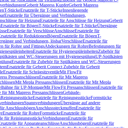
hverbindungen
Geberit Mapress Kupfer
Geberit Mapress
gen
T-Stücke
Ersatzteile für T-Stücke
Innenliegende
bar
Ersatzteile für Übergänge und Verbindungen,
nschlüsse für Heizung
Ersatzteile für Anschlüsse für Heizung
Geberit
n
Ersatzteile für Bögen
T-Stücke
Ersatzteile für T-Stücke
Übergänge
üsse
Ersatzteile für Verschlüsse
Anschlüsse
Ersatzteile für
rsatzteile für Reduktionen
Bögen
Ersatzteile für Bögen
T-
bergänge und Verbindungen, lösbar
Verschlüsse
Ersatzteile für
n für Rohre und Fittings
Abdeckungen für Rohre
Befestigungen für
ienespüleinheiten
Ersatzteile für Hygienespüleinheiten
Zubehör für
r Spülkästen und WC-Steuerungen mit Hygienespülung
UP-Spülkästen
pülung
Ersatzteile für Zubehör für Spülkästen und WC-Steuerungen
stem
Ersatzteile für Geberit Connect Zubehör für Geberit
le
Ersatzteile für Schrägsitzventile
Mit FlowFit
ress Pressanschlüssen
Ersatzteile für Mit Mapress
schlüssen
Mit Mepla Pressanschlüssen
Ersatzteile für Mit Mepla
gelhähne für UP-Montage
Mit FlowFit Pressanschlüssen
Ersatzteile für
le für Mit Mapress Pressanschlüssen
Gebäude-
n
Reinigungsstücke
Ersatzteile für Reinigungsstücke
Formstücke
ckverbindungen
Spannverbindungen
Übergänge auf andere
e für Anschlussbögen
Anschlusssteckmuffen
Ersatzteile für
re
Ersatzteile für Rohre
Formstücke
Ersatzteile für
ile für Reinigungsstücke
Verbindungen
Ersatzteile für
rsatzteile für Apparateanschlüsse
Anschlussbögen
Ersatzteile für