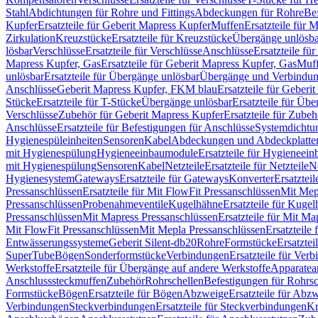
Stahl
Abdichtungen für Rohre und Fittings
Abdeckungen für Rohre
Be
Kupfer
Ersatzteile für Geberit Mapress Kupfer
Muffen
Ersatzteile für 
Zirkulation
Kreuzstücke
Ersatzteile für Kreuzstücke
Übergänge unlösba
lösbar
Verschlüsse
Ersatzteile für Verschlüsse
Anschlüsse
Ersatzteile fü
Mapress Kupfer, Gas
Ersatzteile für Geberit Mapress Kupfer, Gas
Muf
unlösbar
Ersatzteile für Übergänge unlösbar
Übergänge und Verbindun
Anschlüsse
Geberit Mapress Kupfer, FKM blau
Ersatzteile für Geber
Stücke
Ersatzteile für T-Stücke
Übergänge unlösbar
Ersatzteile für Üb
Verschlüsse
Zubehör für Geberit Mapress Kupfer
Ersatzteile für Zube
Anschlüsse
Ersatzteile für Befestigungen für Anschlüsse
Systemdichtu
Hygienespüleinheiten
Sensoren
Kabel
Abdeckungen und Abdeckplatte
mit Hygienespülung
Hygieneeinbaumodule
Ersatzteile für Hygieneei
mit Hygienespülung
Sensoren
Kabel
Netzteile
Ersatzteile für Netzteile
N
Hygienesystem
Gateways
Ersatzteile für Gateways
Konverter
Ersatzteil
Pressanschlüssen
Ersatzteile für Mit FlowFit Pressanschlüssen
Mit Mep
Pressanschlüssen
Probenahmeventile
Kugelhähne
Ersatzteile für Kuge
Pressanschlüssen
Mit Mapress Pressanschlüssen
Ersatzteile für Mit Ma
Mit FlowFit Pressanschlüssen
Mit Mepla Pressanschlüssen
Ersatzteile
Entwässerungssysteme
Geberit Silent-db20
Rohre
Formstücke
Ersatztei
SuperTube
Bögen
Sonderformstücke
Verbindungen
Ersatzteile für Ver
Werkstoffe
Ersatzteile für Übergänge auf andere Werkstoffe
Apparatea
Anschlusssteckmuffen
Zubehör
Rohrschellen
Befestigungen für Rohrsc
Formstücke
Bögen
Ersatzteile für Bögen
Abzweige
Ersatzteile für Abz
Verbindungen
Steckverbindungen
Ersatzteile für Steckverbindungen
Kr