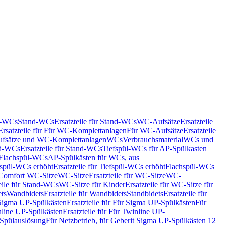
nd-WCs
Stand-WCs
Ersatzteile für Stand-WCs
WC-Aufsätze
Ersatzteile
Ersatzteile für Für WC-Komplettanlagen
Für WC-Aufsätze
Ersatzteile
fsätze und WC-Komplettanlagen
WCs
Verbrauchsmaterial
WCs und
d-WCs
Ersatzteile für Stand-WCs
Tiefspül-WCs für AP-Spülkasten
r Flachspül-WCs
AP-Spülkästen für WCs, aus
fspül-WCs erhöht
Ersatzteile für Tiefspül-WCs erhöht
Flachspül-WCs
r Comfort WC-Sitze
WC-Sitze
Ersatzteile für WC-Sitze
WC-
eile für Stand-WCs
WC-Sitze für Kinder
Ersatzteile für WC-Sitze für
ts
Wandbidets
Ersatzteile für Wandbidets
Standbidets
Ersatzteile für
Sigma UP-Spülkästen
Ersatzteile für Für Sigma UP-Spülkästen
Für
line UP-Spülkästen
Ersatzteile für Für Twinline UP-
 Spülauslösung
Für Netzbetrieb, für Geberit Sigma UP-Spülkästen 12