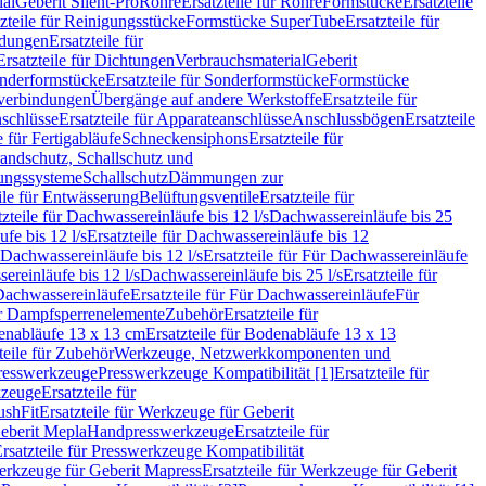
ial
Geberit Silent-Pro
Rohre
Ersatzteile für Rohre
Formstücke
Ersatzteile
zteile für Reinigungsstücke
Formstücke SuperTube
Ersatzteile für
ndungen
Ersatzteile für
Ersatzteile für Dichtungen
Verbrauchsmaterial
Geberit
nderformstücke
Ersatzteile für Sonderformstücke
Formstücke
ckverbindungen
Übergänge auf andere Werkstoffe
Ersatzteile für
schlüsse
Ersatzteile für Apparateanschlüsse
Anschlussbögen
Ersatzteile
e für Fertigabläufe
Schneckensiphons
Ersatzteile für
andschutz, Schallschutz und
rungssysteme
Schallschutz
Dämmungen zur
ile für Entwässerung
Belüftungsventile
Ersatzteile für
tzteile für Dachwassereinläufe bis 12 l/s
Dachwassereinläufe bis 25
fe bis 12 l/s
Ersatzteile für Dachwassereinläufe bis 12
Dachwassereinläufe bis 12 l/s
Ersatzteile für Für Dachwassereinläufe
ereinläufe bis 12 l/s
Dachwassereinläufe bis 25 l/s
Ersatzteile für
Dachwassereinläufe
Ersatzteile für Für Dachwassereinläufe
Für
für Dampfsperrenelemente
Zubehör
Ersatzteile für
nabläufe 13 x 13 cm
Ersatzteile für Bodenabläufe 13 x 13
teile für Zubehör
Werkzeuge, Netzwerkkomponenten und
presswerkzeuge
Presswerkzeuge Kompatibilität [1]
Ersatzteile für
kzeuge
Ersatzteile für
ushFit
Ersatzteile für Werkzeuge für Geberit
Geberit Mepla
Handpresswerkzeuge
Ersatzteile für
rsatzteile für Presswerkzeuge Kompatibilität
rkzeuge für Geberit Mapress
Ersatzteile für Werkzeuge für Geberit