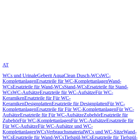
AT
WCs und Urinale
Geberit AquaClean Dusch-WCs
WC-
Komplettanlagen
Ersatzteile für WC-Komplettanlagen
Wand-
WCs
Ersatzteile für Wand-WCs
Stand-WCs
Ersatzteile für Stand-
WCs
WC-Aufsätze
Ersatzteile für WC-Aufsätze
Für WC-
Keramiken
Ersatzteile für Für WC-
Keramiken
Designplatten
Ersatzteile für Designplatten
Für WC-
Komplettanlagen
Ersatzteile für Für WC-Komplettanlagen
Für WC-
Aufsätze
Ersatzteile für Für WC-Aufsätze
Zubehör
Ersatzteile für
Zubehör
Für WC-Komplettanlagen
Für WC-Aufsätze
Ersatzteile für
Für WC-Aufsätze
Für WC-Aufsätze und WC-
Komplettanlagen
WCs
Verbrauchsmaterial
WCs und WC-Sitze
Wand-
WCs
Ersatzteile für Wand-WCs
Tiefspül-WCs
Ersatzteile für Tiefspül-