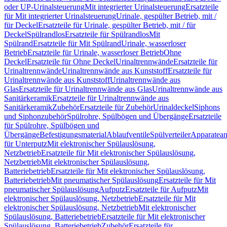
oder UP-Urinalsteuerung
Mit integrierter Urinalsteuerung
Ersatzteile
für Mit integrierter Urinalsteuerung
Urinale, gespülter Betrieb, mit /
für Deckel
Ersatzteile für Urinale, gespülter Betrieb, mit / für
Deckel
Spülrandlos
Ersatzteile für Spülrandlos
Mit
Spülrand
Ersatzteile für Mit Spülrand
Urinale, wasserloser
Betrieb
Ersatzteile für Urinale, wasserloser Betrieb
Ohne
Deckel
Ersatzteile für Ohne Deckel
Urinaltrennwände
Ersatzteile für
Urinaltrennwände
Urinaltrennwände aus Kunststoff
Ersatzteile für
Urinaltrennwände aus Kunststoff
Urinaltrennwände aus
Glas
Ersatzteile für Urinaltrennwände aus Glas
Urinaltrennwände aus
Sanitärkeramik
Ersatzteile für Urinaltrennwände aus
Sanitärkeramik
Zubehör
Ersatzteile für Zubehör
Urinaldeckel
Siphons
und Siphonzubehör
Spülrohre, Spülbögen und Übergänge
Ersatzteile
für Spülrohre, Spülbögen und
Übergänge
Befestigungsmaterial
Ablaufventile
Spülverteiler
Apparatean
für Unterputz
Mit elektronischer Spülauslösung,
Netzbetrieb
Ersatzteile für Mit elektronischer Spülauslösung,
Netzbetrieb
Mit elektronischer Spülauslösung,
Batteriebetrieb
Ersatzteile für Mit elektronischer Spülauslösung,
Batteriebetrieb
Mit pneumatischer Spülauslösung
Ersatzteile für Mit
pneumatischer Spülauslösung
Aufputz
Ersatzteile für Aufputz
Mit
elektronischer Spülauslösung, Netzbetrieb
Ersatzteile für Mit
elektronischer Spülauslösung, Netzbetrieb
Mit elektronischer
Spülauslösung, Batteriebetrieb
Ersatzteile für Mit elektronischer
Spülauslösung, Batteriebetrieb
Zubehör
Ersatzteile für