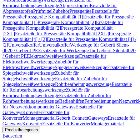
Rohrbearbeitungswerkzeuge
Abpressstopfen
Ersatzteile für
Abpressstopfen
Prüfmittel
Zubehör
Pressgeräte
Ersatzteile für
Pressgeräte
Pressgeräte Kompatibilität [1]
Ersatzteile für Pressgeräte
Kompatibilität [1]
Pressgeräte Kompatibilität [2]
Ersatzteile für
Pressgeräte Kompatibilität [2]
Pressgeräte Kompatibilität
[2XL]
Ersatzteile für Pressgeräte Kompatibilität [2XL]
Pressgeräte
Kompatibilität [4] / [2]
Ersatzteile für Pressgeräte Kompatibilität [4] /
[2]
Universalkoffer
Universalkoffer
Werkzeuge für Geberit Silent-
db20 / Geberit PE
Ersatzteile für Werkzeuge für Geberit Silent-db20
/ Geberit PE
Elektroschweißwerkzeuge
Ersatzteile für
Elektroschweißwerkzeuge
Zubehör für
Elektroschweißwerkzeuge
Spiegelschweißwerkzeuge
Ersatzteile für
Spiegelschweißwerkzeuge
Zubehör für
Spiegelschweißwerkzeuge
Ersatzteile für Zubehör für
Spiegelschweißwerkzeuge
Rohrbearbeitungswerkzeuge
Ersatzteile
für Rohrbearbeitungswerkzeuge
Zubehör für
Rohrbearbeitungswerkzeuge
Ersatzteile für Zubehör für
Rohrbearbeitungswerkzeuge
Bedienhilfen
Fernbedienungen
Netzwerk
für Netzwerkkomponenten
Gateways
Ersatzteile für
Gateways
Konverter
Ersatzteile für
Konverter
Montagematerial
Geberit Connect
Gateways
Ersatzteile für
Gateways
Konverter
Ersatzteile für Konverter
Montagematerial
Produktkategorien
Badserien