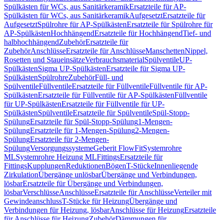
Spülkästen für WCs, aus Sanitärkeramik
Ersatzteile für AP-
Spülkästen für WCs, aus Sanitärkeramik
Aufgesetzt
Ersatzteile für
Aufgesetzt
Spülrohre für AP-Spülkästen
Ersatzteile für Spülrohre für
AP-Spülkästen
Hochhängend
Ersatzteile für Hochhängend
Tief- und
halbhochhängend
Zubehör
Ersatzteile für
Zubehör
Anschlüsse
Ersatzteile für Anschlüsse
Manschetten
Nippel,
Rosetten und Staueinsätze
Verbrauchsmaterial
Spülventile
UP-
Spülkästen
Sigma UP-Spülkästen
Ersatzteile für Sigma UP-
Spülkästen
Spülrohre
Zubehör
Füll- und
Spülventile
Füllventile
Ersatzteile für Füllventile
Füllventile für AP-
Spülkästen
Ersatzteile für Füllventile für AP-Spülkästen
Füllventile
für UP-Spülkästen
Ersatzteile für Füllventile für UP-
Spülkästen
Spülventile
Ersatzteile für Spülventile
Spül-Stopp-
Spülung
Ersatzteile für Spül-Stopp-Spülung
1-Mengen-
Spülung
Ersatzteile für 1-Mengen-Spülung
2-Mengen-
Spülung
Ersatzteile für 2-Mengen-
Spülung
Versorgungssysteme
Geberit FlowFit
Systemrohre
ML
Systemrohre Heizung ML
Fittings
Ersatzteile für
Fittings
Kupplungen
Reduktionen
Bögen
T-Stücke
Innenliegende
Zirkulation
Übergänge unlösbar
Übergänge und Verbindungen,
lösbar
Ersatzteile für Übergänge und Verbindungen,
lösbar
Verschlüsse
Anschlüsse
Ersatzteile für Anschlüsse
Verteiler mit
Gewindeanschluss
T-Stücke für Heizung
Übergänge und
Verbindungen für Heizung, lösbar
Anschlüsse für Heizung
Ersatzteile
für Anschlüsse für Heizung
Zubehör
Dämmungen für