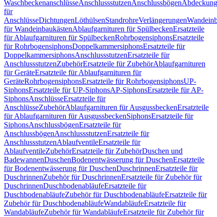
Waschbeckenanschlüsse
Anschlussstutzen
Anschlussbögen
Abdeckung
für
Anschlüsse
Dichtungen
Löthülsen
Standrohre
Verlängerungen
Wandeinb
für Wandeinbaukästen
Ablaufgarnituren für Spülbecken
Ersatzteile
für Ablaufgarnituren für Spülbecken
Rohrbogensiphons
Ersatzteile
für Rohrbogensiphons
Doppelkammersiphons
Ersatzteile für
Doppelkammersiphons
Anschlussstutzen
Ersatzteile für
Anschlussstutzen
Zubehör
Ersatzteile für Zubehör
Ablaufgarnituren
für Geräte
Ersatzteile für Ablaufgarnituren für
Geräte
Rohrbogensiphons
Ersatzteile für Rohrbogensiphons
UP-
Siphons
Ersatzteile für UP-Siphons
AP-Siphons
Ersatzteile für AP-
Siphons
Anschlüsse
Ersatzteile für
Anschlüsse
Zubehör
Ablaufgarnituren für Ausgussbecken
Ersatzteile
für Ablaufgarnituren für Ausgussbecken
Siphons
Ersatzteile für
Siphons
Anschlussbögen
Ersatzteile für
Anschlussbögen
Anschlussstutzen
Ersatzteile für
Anschlussstutzen
Ablaufventile
Ersatzteile für
Ablaufventile
Zubehör
Ersatzteile für Zubehör
Duschen und
Badewannen
Duschen
Bodenentwässerung für Duschen
Ersatzteile
für Bodenentwässerung für Duschen
Duschrinnen
Ersatzteile für
Duschrinnen
Zubehör für Duschrinnen
Ersatzteile für Zubehör für
Duschrinnen
Duschbodenabläufe
Ersatzteile für
Duschbodenabläufe
Zubehör für Duschbodenabläufe
Ersatzteile für
Zubehör für Duschbodenabläufe
Wandabläufe
Ersatzteile für
Wandabläufe
Zubehör für Wandabläufe
Ersatzteile für Zubehör für