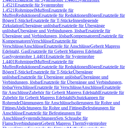
1.4521
Ersatzteile für Systemrohre
1.4521
Rohrnippel
Muffen
Ersatzteile für
Muffen
Reduktionen
Ersatzteile für Reduktionen
Bögen
Ersatzteile für
Bögen
T-Stücke
Ersatzteile für T-Stücke
Innenliegende
Zirkulation
Übergänge unlösbar
Ersatzteile für Übergänge
unlösbar
Übergänge und Verbindungen, lösbar
Ersatzteile für
Übergänge und Verbindungen, lösbar
Kompensatoren
Ersatzteile für
Kompensatoren
Verschlüsse
Ersatzteile für
Verschlüsse
Anschlüsse
Ersatzteile für Anschlüsse
Geberit Mapress
Edelstahl, Gas
Ersatzteile für Geberit Mapress Edelstahl,
Gas
Systemrohre 1.4401
Ersatzteile für Systemrohre
1.4401
Rohrnippel
Muffen
Ersatzteile für
Muffen
Reduktionen
Ersatzteile für Reduktionen
Bögen
Ersatzteile für
Bögen
T-Stücke
Ersatzteile für T-Stücke
Übergänge
unlösbar
Ersatzteile für Übergänge unlösbar
Übergänge und
Verbindungen, lösbar
Ersatzteile für Übergänge und Verbindungen,
lösbar
Verschlüsse
Ersatzteile für Verschlüsse
Anschlüsse
Ersatzteile
für Anschlüsse
Zubehör für Geberit Mapress Edelstahl
Ersatzteile für
Zubehör für Geberit Mapress Edelstahl
Schutzkappen für
Rohrende
Dämmungen für Anschlüsse
Isolierungen für Rohre und
Fittings
Abdichtungen für Rohre und Fittings
Befestigungen für
Anschlüsse
Ersatzteile für Befestigungen für
Anschlüsse
Systemdichtungen
Sets Schraube für
Flanschverbindungen
Geberit Mapress Therm
Systemrohre