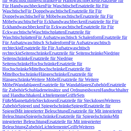
für Waschtischunterschränke
Für Handwaschbecken
Ersatzteile für
Für Handwaschbecken
Für Waschtische
Ersatzteile für Für
Waschtische
Für Doppelwaschtische
Ersatzteile für Für
Doppelwaschtische
Für Möbelwaschtische
Ersatzteile für Für
Möbelwaschtische
Für Eckhandwaschbecken
Ersatzteile für Für
Eckhandwaschbecken
Für Eckwaschtische
Ersatzteile für Für
Eckwaschtische
Waschtischplatten
Ersatzteile für
Waschtischplatten
Für Aufsatzwaschtisch Schalenform
Ersatzteile für
Für Aufsatzwaschtisch Schalenform
Für Aufsatzwaschtisch
rechteckig
Ersatzteile für Für Aufsatzwaschtisch
rechteckig
Seitenschränke
Ersatzteile für Seitenschränke
Niedrige
Seitenschränke
Ersatzteile für Niedrige
Seitenschränke
Hochschränke
Ersatzteile für
Hochschränke
Mittelhochschränke
Ersatzteile für
Mittelhochschränke
Hängeschränke
Ersatzteile für
Hängeschränke
Weitere Möbel
Ersatzteile für Weitere
Möbel
Wandablagen
Ersatzteile für Wandablagen
Zubehör
Ersatzteile
für Zubehör
Schubladeneinsätze und Ordnungsboxen
Handtuchhalter
und Handtuchhaken
Lichtelemente
Griffe
Sets
Füße
Magnettafeln
Steckdosen
Ersatzteile für Steckdosen
Weiteres
Zubehör
Spiegel und Spiegelschränke
Spiegel
Ersatzteile für
Spiegel
Mit integrierter Beleuchtung
Ersatzteile für Mit integrierter
Beleuchtung
Spiegelschränke
Ersatzteile für Spiegelschränke
Mit
integrierter Beleuchtung
Ersatzteile für Mit integrierter
Beleuchtung
Zubehör
Lichtelemente
Griffe
Weiteres