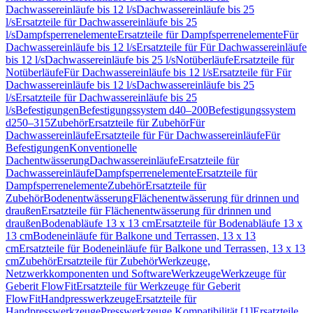
Dachwassereinläufe bis 12 l/s
Dachwassereinläufe bis 25
l/s
Ersatzteile für Dachwassereinläufe bis 25
l/s
Dampfsperrenelemente
Ersatzteile für Dampfsperrenelemente
Für
Dachwassereinläufe bis 12 l/s
Ersatzteile für Für Dachwassereinläufe
bis 12 l/s
Dachwassereinläufe bis 25 l/s
Notüberläufe
Ersatzteile für
Notüberläufe
Für Dachwassereinläufe bis 12 l/s
Ersatzteile für Für
Dachwassereinläufe bis 12 l/s
Dachwassereinläufe bis 25
l/s
Ersatzteile für Dachwassereinläufe bis 25
l/s
Befestigungen
Befestigungssystem d40–200
Befestigungssystem
d250–315
Zubehör
Ersatzteile für Zubehör
Für
Dachwassereinläufe
Ersatzteile für Für Dachwassereinläufe
Für
Befestigungen
Konventionelle
Dachentwässerung
Dachwassereinläufe
Ersatzteile für
Dachwassereinläufe
Dampfsperrenelemente
Ersatzteile für
Dampfsperrenelemente
Zubehör
Ersatzteile für
Zubehör
Bodenentwässerung
Flächenentwässerung für drinnen und
draußen
Ersatzteile für Flächenentwässerung für drinnen und
draußen
Bodenabläufe 13 x 13 cm
Ersatzteile für Bodenabläufe 13 x
13 cm
Bodeneinläufe für Balkone und Terrassen, 13 x 13
cm
Ersatzteile für Bodeneinläufe für Balkone und Terrassen, 13 x 13
cm
Zubehör
Ersatzteile für Zubehör
Werkzeuge,
Netzwerkkomponenten und Software
Werkzeuge
Werkzeuge für
Geberit FlowFit
Ersatzteile für Werkzeuge für Geberit
FlowFit
Handpresswerkzeuge
Ersatzteile für
Handpresswerkzeuge
Presswerkzeuge Kompatibilität [1]
Ersatzteile