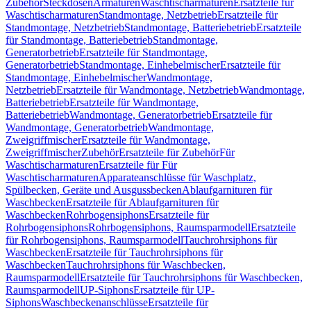
Zubehör
Steckdosen
Armaturen
Waschtischarmaturen
Ersatzteile für
Waschtischarmaturen
Standmontage, Netzbetrieb
Ersatzteile für
Standmontage, Netzbetrieb
Standmontage, Batteriebetrieb
Ersatzteile
für Standmontage, Batteriebetrieb
Standmontage,
Generatorbetrieb
Ersatzteile für Standmontage,
Generatorbetrieb
Standmontage, Einhebelmischer
Ersatzteile für
Standmontage, Einhebelmischer
Wandmontage,
Netzbetrieb
Ersatzteile für Wandmontage, Netzbetrieb
Wandmontage,
Batteriebetrieb
Ersatzteile für Wandmontage,
Batteriebetrieb
Wandmontage, Generatorbetrieb
Ersatzteile für
Wandmontage, Generatorbetrieb
Wandmontage,
Zweigriffmischer
Ersatzteile für Wandmontage,
Zweigriffmischer
Zubehör
Ersatzteile für Zubehör
Für
Waschtischarmaturen
Ersatzteile für Für
Waschtischarmaturen
Apparateanschlüsse für Waschplatz,
Spülbecken, Geräte und Ausgussbecken
Ablaufgarnituren für
Waschbecken
Ersatzteile für Ablaufgarnituren für
Waschbecken
Rohrbogensiphons
Ersatzteile für
Rohrbogensiphons
Rohrbogensiphons, Raumsparmodell
Ersatzteile
für Rohrbogensiphons, Raumsparmodell
Tauchrohrsiphons für
Waschbecken
Ersatzteile für Tauchrohrsiphons für
Waschbecken
Tauchrohrsiphons für Waschbecken,
Raumsparmodell
Ersatzteile für Tauchrohrsiphons für Waschbecken,
Raumsparmodell
UP-Siphons
Ersatzteile für UP-
Siphons
Waschbeckenanschlüsse
Ersatzteile für