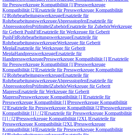
für Presswerkzeuge Kompatibilität [1]
Presswerkzeuge
Kompatibilität [2]
Ersatzteile für Presswerkzeuge Kompatibilität
[2]
Rohrbearbeitungswerkzeuge
Ersatzteile für
Rohrbearbeitungswerkzeuge
Abpressstopfen
Ersatzteile für
Abpressstopfen
Prüfmittel
Zubehör
Ersatzteile für Zubehör
Werkzeuge
für Geberit PushFit
Ersatzteile für Werkzeuge für Geberit
PushFit
Rohrbearbeitungswerkzeuge
Ersatzteile für
Rohrbearbeitungswerkzeuge
Werkzeuge für Geberit
Mepla
Ersatzteile für Werkzeuge für Geberit
Mepla
Handpresswerkzeuge
Ersatzteile für
Handpresswerkzeuge
Presswerkzeuge Kompatibilität [1]
Ersatzteile
für Presswerkzeuge Kompatibilität [1]
Presswerkzeuge
Kompatibilität [2]
Ersatzteile für Presswerkzeuge Kompatibilität
[2]
Rohrbearbeitungswerkzeuge
Ersatzteile für
Rohrbearbeitungswerkzeuge
Abpressstopfen
Ersatzteile für
Abpressstopfen
Prüfmittel
Zubehör
Werkzeuge für Geberit
Mapress
Ersatzteile für Werkzeuge für Geberit
Mapress
Presswerkzeuge Kompatibilität [1]
Ersatzteile für
Presswerkzeuge Kompatibilität [1]
Presswerkzeuge Kompatibilität
[2]
Ersatzteile für Presswerkzeuge Kompatibilität [2]
Presswerkzeuge
Kompatibilität [1] / [2]
Ersatzteile für Presswerkzeuge Kompatibilität
[1] / [2]
Presswerkzeuge Kompatibilität [2XL]
Ersatzteile für
Presswerkzeuge Kompatibilität [2XL]
Presswerkzeuge
Kompatibilität [4]
Ersatzteile für Presswerkzeuge Kompatibilität
[4]
Rohrbearbeitungswerkzeuge
Ersatzteile für