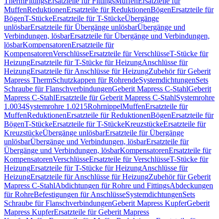
Therm
Fittings
Ersatzteile für Fittings
Muffen
Ersatzteile für
Muffen
Reduktionen
Ersatzteile für Reduktionen
Bögen
Ersatzteile für
Bögen
T-Stücke
Ersatzteile für T-Stücke
Übergänge
unlösbar
Ersatzteile für Übergänge unlösbar
Übergänge und
Verbindungen, lösbar
Ersatzteile für Übergänge und Verbindungen,
lösbar
Kompensatoren
Ersatzteile für
Kompensatoren
Verschlüsse
Ersatzteile für Verschlüsse
T-Stücke für
Heizung
Ersatzteile für T-Stücke für Heizung
Anschlüsse für
Heizung
Ersatzteile für Anschlüsse für Heizung
Zubehör für Geberit
Mapress Therm
Schutzkappen für Rohrende
Systemdichtungen
Sets
Schraube für Flanschverbindungen
Geberit Mapress C-Stahl
Geberit
Mapress C-Stahl
Ersatzteile für Geberit Mapress C-Stahl
Systemrohre
1.0034
Systemrohre 1.0215
Rohrnippel
Muffen
Ersatzteile für
Muffen
Reduktionen
Ersatzteile für Reduktionen
Bögen
Ersatzteile für
Bögen
T-Stücke
Ersatzteile für T-Stücke
Kreuzstücke
Ersatzteile für
Kreuzstücke
Übergänge unlösbar
Ersatzteile für Übergänge
unlösbar
Übergänge und Verbindungen, lösbar
Ersatzteile für
Übergänge und Verbindungen, lösbar
Kompensatoren
Ersatzteile für
Kompensatoren
Verschlüsse
Ersatzteile für Verschlüsse
T-Stücke für
Heizung
Ersatzteile für T-Stücke für Heizung
Anschlüsse für
Heizung
Ersatzteile für Anschlüsse für Heizung
Zubehör für Geberit
Mapress C-Stahl
Abdichtungen für Rohre und Fittings
Abdeckungen
für Rohre
Befestigungen für Anschlüsse
Systemdichtungen
Sets
Schraube für Flanschverbindungen
Geberit Mapress Kupfer
Geberit
Mapress Kupfer
Ersatzteile für Geberit Mapress