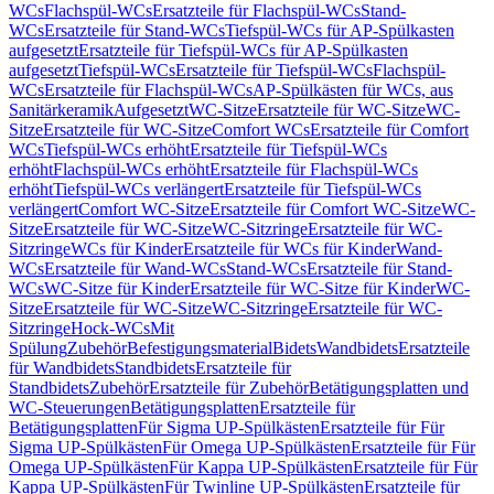
WCs
Flachspül-WCs
Ersatzteile für Flachspül-WCs
Stand-
WCs
Ersatzteile für Stand-WCs
Tiefspül-WCs für AP-Spülkasten
aufgesetzt
Ersatzteile für Tiefspül-WCs für AP-Spülkasten
aufgesetzt
Tiefspül-WCs
Ersatzteile für Tiefspül-WCs
Flachspül-
WCs
Ersatzteile für Flachspül-WCs
AP-Spülkästen für WCs, aus
Sanitärkeramik
Aufgesetzt
WC-Sitze
Ersatzteile für WC-Sitze
WC-
Sitze
Ersatzteile für WC-Sitze
Comfort WCs
Ersatzteile für Comfort
WCs
Tiefspül-WCs erhöht
Ersatzteile für Tiefspül-WCs
erhöht
Flachspül-WCs erhöht
Ersatzteile für Flachspül-WCs
erhöht
Tiefspül-WCs verlängert
Ersatzteile für Tiefspül-WCs
verlängert
Comfort WC-Sitze
Ersatzteile für Comfort WC-Sitze
WC-
Sitze
Ersatzteile für WC-Sitze
WC-Sitzringe
Ersatzteile für WC-
Sitzringe
WCs für Kinder
Ersatzteile für WCs für Kinder
Wand-
WCs
Ersatzteile für Wand-WCs
Stand-WCs
Ersatzteile für Stand-
WCs
WC-Sitze für Kinder
Ersatzteile für WC-Sitze für Kinder
WC-
Sitze
Ersatzteile für WC-Sitze
WC-Sitzringe
Ersatzteile für WC-
Sitzringe
Hock-WCs
Mit
Spülung
Zubehör
Befestigungsmaterial
Bidets
Wandbidets
Ersatzteile
für Wandbidets
Standbidets
Ersatzteile für
Standbidets
Zubehör
Ersatzteile für Zubehör
Betätigungsplatten und
WC-Steuerungen
Betätigungsplatten
Ersatzteile für
Betätigungsplatten
Für Sigma UP-Spülkästen
Ersatzteile für Für
Sigma UP-Spülkästen
Für Omega UP-Spülkästen
Ersatzteile für Für
Omega UP-Spülkästen
Für Kappa UP-Spülkästen
Ersatzteile für Für
Kappa UP-Spülkästen
Für Twinline UP-Spülkästen
Ersatzteile für