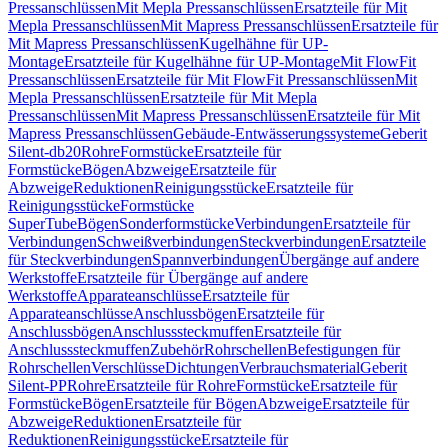
Pressanschlüssen
Mit Mepla Pressanschlüssen
Ersatzteile für Mit
Mepla Pressanschlüssen
Mit Mapress Pressanschlüssen
Ersatzteile für
Mit Mapress Pressanschlüssen
Kugelhähne für UP-
Montage
Ersatzteile für Kugelhähne für UP-Montage
Mit FlowFit
Pressanschlüssen
Ersatzteile für Mit FlowFit Pressanschlüssen
Mit
Mepla Pressanschlüssen
Ersatzteile für Mit Mepla
Pressanschlüssen
Mit Mapress Pressanschlüssen
Ersatzteile für Mit
Mapress Pressanschlüssen
Gebäude-Entwässerungssysteme
Geberit
Silent-db20
Rohre
Formstücke
Ersatzteile für
Formstücke
Bögen
Abzweige
Ersatzteile für
Abzweige
Reduktionen
Reinigungsstücke
Ersatzteile für
Reinigungsstücke
Formstücke
SuperTube
Bögen
Sonderformstücke
Verbindungen
Ersatzteile für
Verbindungen
Schweißverbindungen
Steckverbindungen
Ersatzteile
für Steckverbindungen
Spannverbindungen
Übergänge auf andere
Werkstoffe
Ersatzteile für Übergänge auf andere
Werkstoffe
Apparateanschlüsse
Ersatzteile für
Apparateanschlüsse
Anschlussbögen
Ersatzteile für
Anschlussbögen
Anschlusssteckmuffen
Ersatzteile für
Anschlusssteckmuffen
Zubehör
Rohrschellen
Befestigungen für
Rohrschellen
Verschlüsse
Dichtungen
Verbrauchsmaterial
Geberit
Silent-PP
Rohre
Ersatzteile für Rohre
Formstücke
Ersatzteile für
Formstücke
Bögen
Ersatzteile für Bögen
Abzweige
Ersatzteile für
Abzweige
Reduktionen
Ersatzteile für
Reduktionen
Reinigungsstücke
Ersatzteile für