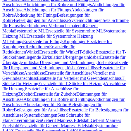
Anschlüsse
Abdichtungen für Rohre und Fittings
Abdichtungen für
Anschlüsse
Abdichtungen für Fittings
Abdeckungen für
Rohre
Abdeckung für Fittings
Befestigungen für
Rohre
Befestigungen für Anschlüsse
Systemdichtungen
Sets Schraube
für Flanschverbindungen
Verbrauchsmaterial
Geberit
Mepla
Systemrohre ML
Ersatzteile für Systemrohre ML
Systemrohre
Heizung ML
Ersatzteile für Systemrohre Heizung
ML
Fittings
Ersatzteile für Fittings
Kupplungen
Ersatzteile für
Kupplungen
Reduktionen
Ersatzteile für
Reduktionen
Winkel
Ersatzteile für Winkel
T-Stücke
Ersatzteile für T-
Stücke
Innenliegende Zirkulation
Übergänge unlösbar
Ersatzteile für
Übergänge unlösbar
Übergänge und Verbindungen, lösbar
Ersatzteile
für Übergänge und Verbindungen, lösbar
Verschlüsse
Ersatzteile für
Verschlüsse
Anschlüsse
Ersatzteile für Anschlüsse
Verteiler mit
Gewindeanschluss
Ersatzteile für Verteiler mit Gewindeanschluss
T-
Stücke für Heizung
Ersatzteile für T-Stücke für Heizung
Anschlüsse
für Heizung
Ersatzteile für Anschlüsse für
Heizung
Zubehör
Ersatzteile für Zubehör
Dämmungen für
Anschlüsse
Abdichtungen für Rohre und Fittings
Abdichtungen für
Anschlüsse
Abdeckungen für Rohre
Befestigungen für
Rohre
Befestigungen für Anschlüsse
Ersatzteile für Befestigungen für
Anschlüsse
Systemdichtungen
Sets Schraube für
Flanschverbindungen
Geberit Mapress Edelstahl
Geberit Mapress
Edelstahl
Ersatzteile für Geberit Mapress Edelstahl
Systemrohre
1.4401
Ersatzteile für Systemrohre 1.4401
Systemrohre