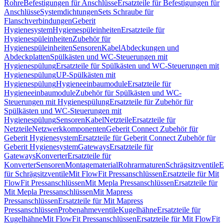
Rohre
Befestigungen für Anschlüsse
Ersatzteile für Befestigungen für
Anschlüsse
Systemdichtungen
Sets Schraube für
Flanschverbindungen
Geberit
Hygienesystem
Hygienespüleinheiten
Ersatzteile für
Hygienespüleinheiten
Zubehör für
Hygienespüleinheiten
Sensoren
Kabel
Abdeckungen und
Abdeckplatten
Spülkästen und WC-Steuerungen mit
Hygienespülung
Ersatzteile für Spülkästen und WC-Steuerungen mit
Hygienespülung
UP-Spülkästen mit
Hygienespülung
Hygieneeinbaumodule
Ersatzteile für
Hygieneeinbaumodule
Zubehör für Spülkästen und WC-
Steuerungen mit Hygienespülung
Ersatzteile für Zubehör für
Spülkästen und WC-Steuerungen mit
Hygienespülung
Sensoren
Kabel
Netzteile
Ersatzteile für
Netzteile
Netzwerkkomponenten
Geberit Connect Zubehör für
Geberit Hygienesystem
Ersatzteile für Geberit Connect Zubehör für
Geberit Hygienesystem
Gateways
Ersatzteile für
Gateways
Konverter
Ersatzteile für
Konverter
Sensoren
Montagematerial
Rohrarmaturen
Schrägsitzventile
E
für Schrägsitzventile
Mit FlowFit Pressanschlüssen
Ersatzteile für Mit
FlowFit Pressanschlüssen
Mit Mepla Pressanschlüssen
Ersatzteile für
Mit Mepla Pressanschlüssen
Mit Mapress
Pressanschlüssen
Ersatzteile für Mit Mapress
Pressanschlüssen
Probenahmeventile
Kugelhähne
Ersatzteile für
Kugelhähne
Mit FlowFit Pressanschlüssen
Ersatzteile für Mit FlowFit