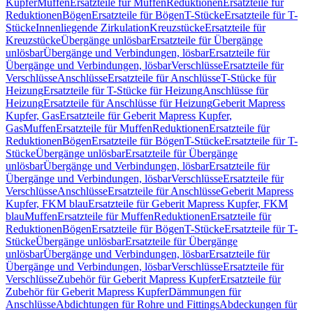
Kupfer
Muffen
Ersatzteile für Muffen
Reduktionen
Ersatzteile für
Reduktionen
Bögen
Ersatzteile für Bögen
T-Stücke
Ersatzteile für T-
Stücke
Innenliegende Zirkulation
Kreuzstücke
Ersatzteile für
Kreuzstücke
Übergänge unlösbar
Ersatzteile für Übergänge
unlösbar
Übergänge und Verbindungen, lösbar
Ersatzteile für
Übergänge und Verbindungen, lösbar
Verschlüsse
Ersatzteile für
Verschlüsse
Anschlüsse
Ersatzteile für Anschlüsse
T-Stücke für
Heizung
Ersatzteile für T-Stücke für Heizung
Anschlüsse für
Heizung
Ersatzteile für Anschlüsse für Heizung
Geberit Mapress
Kupfer, Gas
Ersatzteile für Geberit Mapress Kupfer,
Gas
Muffen
Ersatzteile für Muffen
Reduktionen
Ersatzteile für
Reduktionen
Bögen
Ersatzteile für Bögen
T-Stücke
Ersatzteile für T-
Stücke
Übergänge unlösbar
Ersatzteile für Übergänge
unlösbar
Übergänge und Verbindungen, lösbar
Ersatzteile für
Übergänge und Verbindungen, lösbar
Verschlüsse
Ersatzteile für
Verschlüsse
Anschlüsse
Ersatzteile für Anschlüsse
Geberit Mapress
Kupfer, FKM blau
Ersatzteile für Geberit Mapress Kupfer, FKM
blau
Muffen
Ersatzteile für Muffen
Reduktionen
Ersatzteile für
Reduktionen
Bögen
Ersatzteile für Bögen
T-Stücke
Ersatzteile für T-
Stücke
Übergänge unlösbar
Ersatzteile für Übergänge
unlösbar
Übergänge und Verbindungen, lösbar
Ersatzteile für
Übergänge und Verbindungen, lösbar
Verschlüsse
Ersatzteile für
Verschlüsse
Zubehör für Geberit Mapress Kupfer
Ersatzteile für
Zubehör für Geberit Mapress Kupfer
Dämmungen für
Anschlüsse
Abdichtungen für Rohre und Fittings
Abdeckungen für