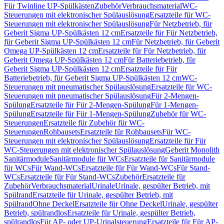
Für Twinline UP-Spülkästen
Zubehör
Verbrauchsmaterial
WC-
Steuerungen mit elektronischer Spülauslösung
Ersatzteile für WC-
Steuerungen mit elektronischer Spülauslösung
Für Netzbetrieb, für
Geberit Sigma UP-Spülkästen 12 cm
Ersatzteile für Für Netzbetrieb,
für Geberit Sigma UP-Spülkästen 12 cm
Für Netzbetrieb, für Geberit
Omega UP-Spülkästen 12 cm
Ersatzteile für Für Netzbetrieb, für
Geberit Omega UP-Spülkästen 12 cm
Für Batteriebetrieb, für
Geberit Sigma UP-Spülkästen 12 cm
Ersatzteile für Für
Batteriebetrieb, für Geberit Sigma UP-Spülkästen 12 cm
WC-
Steuerungen mit pneumatischer Spülauslösung
Ersatzteile für WC-
Steuerungen mit pneumatischer Spülauslösung
Für 2-Mengen-
Spülung
Ersatzteile für Für 2-Mengen-Spülung
Für 1-Mengen-
Spülung
Ersatzteile für Für 1-Mengen-Spülung
Zubehör für WC-
Steuerungen
Ersatzteile für Zubehör für WC-
Steuerungen
Rohbausets
Ersatzteile für Rohbausets
Für WC-
Steuerungen mit elektronischer Spülauslösung
Ersatzteile für Für
WC-Steuerungen mit elektronischer Spülauslösung
Geberit Monolith
Sanitärmodule
Sanitärmodule für WCs
Ersatzteile für Sanitärmodule
für WCs
Für Wand-WCs
Ersatzteile für Für Wand-WCs
Für Stand-
WCs
Ersatzteile für Für Stand-WCs
Zubehör
Ersatzteile für
Zubehör
Verbrauchsmaterial
Urinale
Urinale, gespülter Betrieb, mit
Spülrand
Ersatzteile für Urinale, gespülter Betrieb, mit
Spülrand
Ohne Deckel
Ersatzteile für Ohne Deckel
Urinale, gespülter
Betrieb, spülrandlos
Ersatzteile für Urinale, gespülter Betrieb,
spülrandlos
Für AP- oder UP-Urinalsteuerung
Ersatzteile für Für AP-