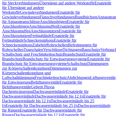
für Steckverbindungen
Übergänge auf andere Werkstoffe
Ersatzteile
für Übergänge auf andere
Werkstoffe
Gewindeverbindungen
Ersatzteile für
Gewindeverbindungen
Flanschverbindungen
Bundbüchsen
Apparatean
für Apparateanschlüsse
Anschlussbögen
Ersatzteile für
Anschlussbögen
Anschlussmuffen
Ersatzteile für
Anschlussmuffen
Anschlussstutzen
Ersatzteile für
Anschlussstutzen
Fertigabläufe
Ersatzteile für
Fertigabläufe
Schneckensiphons
Ersatzteile für
Schneckensiphons
Zubehör
Rohrschellen
Befestigungen für
Rohrschellen
Tragschalen
Verschlüsse
Dichtungen
Bauschutze
Verbrauc
Schallschutz und Feuchtigkeitsschutz
Brandschutz
Ersatzteile für
Brandschutz
Brandschutz für Entwässerungssysteme
Ersatzteile für
Brandschutz für Entwässerungssysteme
Schallschutz
Dämmungen
zur Körperschallentkopplung
Dämmungen zur
Körperschallentkopplung und
Luftschalldämmung
Feuchtigkeitsschutz
Abdichtungen
Lüftungsventile
für Entwässerung
Belüftungsventile
Ersatzteile für
Belüftungsventile
Geberit Pluvia
Dachentwässerung
Dachwassereinläufe
Ersatzteile für
Dachwassereinläufe
Dachwassereinläufe bis 12 l/s
Ersatzteile für
Dachwassereinläufe bis 12 l/s
Dachwassereinläufe bis 25
l/s
Ersatzteile für Dachwassereinläufe bis 25 l/s
Dachwassereinläufe
für Rinnen
Ersatzteile für Dachwassereinläufe für
Rinnen
Dachwassereinläufe bis 12 l/s
Ersatzteile für