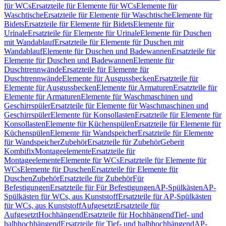
für WCs
Ersatzteile für Elemente für WCs
Elemente für
Waschtische
Ersatzteile für Elemente für Waschtische
Elemente für
Bidets
Ersatzteile für Elemente für Bidets
Elemente für
Urinale
Ersatzteile für Elemente für Urinale
Elemente für Duschen
mit Wandablauf
Ersatzteile für Elemente für Duschen mit
Wandablauf
Elemente für Duschen und Badewannen
Ersatzteile für
Elemente für Duschen und Badewannen
Elemente für
Duschtrennwände
Ersatzteile für Elemente für
Duschtrennwände
Elemente für Ausgussbecken
Ersatzteile für
Elemente für Ausgussbecken
Elemente für Armaturen
Ersatzteile für
Elemente für Armaturen
Elemente für Waschmaschinen und
Geschirrspüler
Ersatzteile für Elemente für Waschmaschinen und
Geschirrspüler
Elemente für Konsollasten
Ersatzteile für Elemente für
Konsollasten
Elemente für Küchenspülen
Ersatzteile für Elemente für
Küchenspülen
Elemente für Wandspeicher
Ersatzteile für Elemente
für Wandspeicher
Zubehör
Ersatzteile für Zubehör
Geberit
Kombifix
Montageelemente
Ersatzteile für
Montageelemente
Elemente für WCs
Ersatzteile für Elemente für
WCs
Elemente für Duschen
Ersatzteile für Elemente für
Duschen
Zubehör
Ersatzteile für Zubehör
Für
Befestigungen
Ersatzteile für Für Befestigungen
AP-Spülkästen
AP-
Spülkästen für WCs, aus Kunststoff
Ersatzteile für AP-Spülkästen
für WCs, aus Kunststoff
Aufgesetzt
Ersatzteile für
Aufgesetzt
Hochhängend
Ersatzteile für Hochhängend
Tief- und
halbhochhängend
Ersatzteile für Tief- und halbhochhängend
AP-