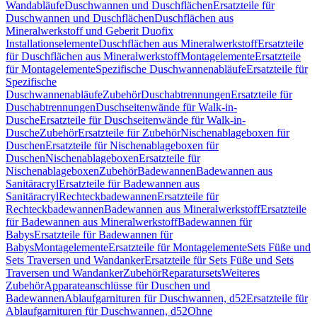
Wandabläufe
Duschwannen und Duschflächen
Ersatzteile für
Duschwannen und Duschflächen
Duschflächen aus
Mineralwerkstoff und Geberit Duofix
Installationselemente
Duschflächen aus Mineralwerkstoff
Ersatzteile
für Duschflächen aus Mineralwerkstoff
Montagelemente
Ersatzteile
für Montagelemente
Spezifische Duschwannenabläufe
Ersatzteile für
Spezifische
Duschwannenabläufe
Zubehör
Duschabtrennungen
Ersatzteile für
Duschabtrennungen
Duschseitenwände für Walk-in-
Dusche
Ersatzteile für Duschseitenwände für Walk-in-
Dusche
Zubehör
Ersatzteile für Zubehör
Nischenablageboxen für
Duschen
Ersatzteile für Nischenablageboxen für
Duschen
Nischenablageboxen
Ersatzteile für
Nischenablageboxen
Zubehör
Badewannen
Badewannen aus
Sanitäracryl
Ersatzteile für Badewannen aus
Sanitäracryl
Rechteckbadewannen
Ersatzteile für
Rechteckbadewannen
Badewannen aus Mineralwerkstoff
Ersatzteile
für Badewannen aus Mineralwerkstoff
Badewannen für
Babys
Ersatzteile für Badewannen für
Babys
Montagelemente
Ersatzteile für Montagelemente
Sets Füße und
Sets Traversen und Wandanker
Ersatzteile für Sets Füße und Sets
Traversen und Wandanker
Zubehör
Reparatursets
Weiteres
Zubehör
Apparateanschlüsse für Duschen und
Badewannen
Ablaufgarnituren für Duschwannen, d52
Ersatzteile für
Ablaufgarnituren für Duschwannen, d52
Ohne