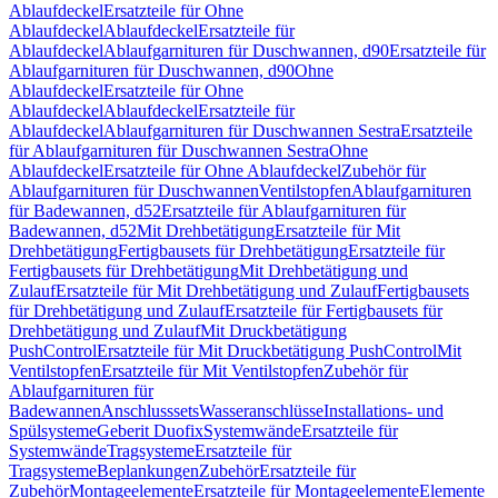
Ablaufdeckel
Ersatzteile für Ohne
Ablaufdeckel
Ablaufdeckel
Ersatzteile für
Ablaufdeckel
Ablaufgarnituren für Duschwannen, d90
Ersatzteile für
Ablaufgarnituren für Duschwannen, d90
Ohne
Ablaufdeckel
Ersatzteile für Ohne
Ablaufdeckel
Ablaufdeckel
Ersatzteile für
Ablaufdeckel
Ablaufgarnituren für Duschwannen Sestra
Ersatzteile
für Ablaufgarnituren für Duschwannen Sestra
Ohne
Ablaufdeckel
Ersatzteile für Ohne Ablaufdeckel
Zubehör für
Ablaufgarnituren für Duschwannen
Ventilstopfen
Ablaufgarnituren
für Badewannen, d52
Ersatzteile für Ablaufgarnituren für
Badewannen, d52
Mit Drehbetätigung
Ersatzteile für Mit
Drehbetätigung
Fertigbausets für Drehbetätigung
Ersatzteile für
Fertigbausets für Drehbetätigung
Mit Drehbetätigung und
Zulauf
Ersatzteile für Mit Drehbetätigung und Zulauf
Fertigbausets
für Drehbetätigung und Zulauf
Ersatzteile für Fertigbausets für
Drehbetätigung und Zulauf
Mit Druckbetätigung
PushControl
Ersatzteile für Mit Druckbetätigung PushControl
Mit
Ventilstopfen
Ersatzteile für Mit Ventilstopfen
Zubehör für
Ablaufgarnituren für
Badewannen
Anschlusssets
Wasseranschlüsse
Installations- und
Spülsysteme
Geberit Duofix
Systemwände
Ersatzteile für
Systemwände
Tragsysteme
Ersatzteile für
Tragsysteme
Beplankungen
Zubehör
Ersatzteile für
Zubehör
Montageelemente
Ersatzteile für Montageelemente
Elemente