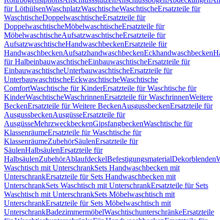
für Löthülsen
Waschplatz
Waschtische
Waschtische
Ersatzteile für
Waschtische
Doppelwaschtische
Ersatzteile für
Doppelwaschtische
Möbelwaschtische
Ersatzteile für
Möbelwaschtische
Aufsatzwaschtische
Ersatzteile für
Aufsatzwaschtische
Handwaschbecken
Ersatzteile für
Handwaschbecken
Aufsatzhandwaschbecken
Eckhandwaschbecken
H
für Halbeinbauwaschtische
Einbauwaschtische
Ersatzteile für
Einbauwaschtische
Unterbauwaschtische
Ersatzteile für
Unterbauwaschtische
Eckwaschtische
Waschtische
Comfort
Waschtische für Kinder
Ersatzteile für Waschtische für
Kinder
Waschtische
Waschrinnen
Ersatzteile für Waschrinnen
Weitere
Becken
Ersatzteile für Weitere Becken
Ausgussbecken
Ersatzteile für
Ausgussbecken
Ausgüsse
Ersatzteile für
Ausgüsse
Mehrzweckbecken
Gipsfangbecken
Waschtische für
Klassenräume
Ersatzteile für Waschtische für
Klassenräume
Zubehör
Säulen
Ersatzteile für
Säulen
Halbsäulen
Ersatzteile für
Halbsäulen
Zubehör
Ablaufdeckel
Befestigungsmaterial
Dekorblenden
W
Waschtisch mit Unterschrank
Sets Handwaschbecken mit
Unterschrank
Ersatzteile für Sets Handwaschbecken mit
Unterschrank
Sets Waschtisch mit Unterschrank
Ersatzteile für Sets
Waschtisch mit Unterschrank
Sets Möbelwaschtisch mit
Unterschrank
Ersatzteile für Sets Möbelwaschtisch mit
Unterschrank
Badezimmermöbel
Waschtischunterschränke
Ersatzteile