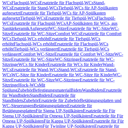
WCs
Flachspül-WCs
Ersatzteile für Flachspül-WCs
Stand-
WCs
Ersatzteile für Stand-WCs
Tiefspül-WCs für AP-Spülkasten
aufgesetzt
Ersatzteile für Tiefspül-WCs für AP-Spülkasten
aufgesetzt
Tiefspül-WCs
Ersatzteile für Tiefspül-WCs
Flachspül-
WCs
Ersatzteile für Flachspül-WCs
AP-Spülkästen für WCs, aus
Sanitärkeramik
Aufgesetzt
WC-Sitze
Ersatzteile für WC-Sitze
WC-
Sitze
Ersatzteile für WC-Sitze
Comfort WCs
Ersatzteile für Comfort
WCs
Tiefspül-WCs erhöht
Ersatzteile für Tiefspül-WCs
erhöht
Flachspül-WCs erhöht
Ersatzteile für Flachspül-WCs
erhöht
Tiefspül-WCs verlängert
Ersatzteile für Tiefspül-WCs
verlängert
Comfort WC-Sitze
Ersatzteile für Comfort WC-Sitze
WC-
Sitze
Ersatzteile für WC-Sitze
WC-Sitzringe
Ersatzteile für WC-
Sitzringe
WCs für Kinder
Ersatzteile für WCs für Kinder
Wand-
WCs
Ersatzteile für Wand-WCs
Stand-WCs
Ersatzteile für Stand-
WCs
WC-Sitze für Kinder
Ersatzteile für WC-Sitze für Kinder
WC-
Sitze
Ersatzteile für WC-Sitze
WC-Sitzringe
Ersatzteile für WC-
Sitzringe
Hock-WCs
Mit
Spülung
Zubehör
Befestigungsmaterial
Bidets
Wandbidets
Ersatzteile
für Wandbidets
Standbidets
Ersatzteile für
Standbidets
Zubehör
Ersatzteile für Zubehör
Betätigungsplatten und
WC-Steuerungen
Betätigungsplatten
Ersatzteile für
Betätigungsplatten
Für Sigma UP-Spülkästen
Ersatzteile für Für
Sigma UP-Spülkästen
Für Omega UP-Spülkästen
Ersatzteile für Für
Omega UP-Spülkästen
Für Kappa UP-Spülkästen
Ersatzteile für Für
Kappa UP-Spülkästen
Für Twinline UP-Spülkästen
Ersatzteile für