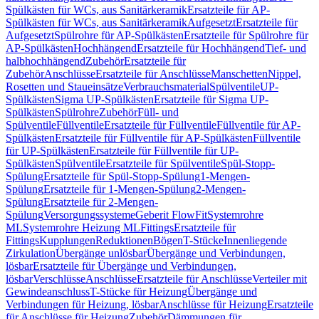
Spülkästen für WCs, aus Sanitärkeramik
Ersatzteile für AP-
Spülkästen für WCs, aus Sanitärkeramik
Aufgesetzt
Ersatzteile für
Aufgesetzt
Spülrohre für AP-Spülkästen
Ersatzteile für Spülrohre für
AP-Spülkästen
Hochhängend
Ersatzteile für Hochhängend
Tief- und
halbhochhängend
Zubehör
Ersatzteile für
Zubehör
Anschlüsse
Ersatzteile für Anschlüsse
Manschetten
Nippel,
Rosetten und Staueinsätze
Verbrauchsmaterial
Spülventile
UP-
Spülkästen
Sigma UP-Spülkästen
Ersatzteile für Sigma UP-
Spülkästen
Spülrohre
Zubehör
Füll- und
Spülventile
Füllventile
Ersatzteile für Füllventile
Füllventile für AP-
Spülkästen
Ersatzteile für Füllventile für AP-Spülkästen
Füllventile
für UP-Spülkästen
Ersatzteile für Füllventile für UP-
Spülkästen
Spülventile
Ersatzteile für Spülventile
Spül-Stopp-
Spülung
Ersatzteile für Spül-Stopp-Spülung
1-Mengen-
Spülung
Ersatzteile für 1-Mengen-Spülung
2-Mengen-
Spülung
Ersatzteile für 2-Mengen-
Spülung
Versorgungssysteme
Geberit FlowFit
Systemrohre
ML
Systemrohre Heizung ML
Fittings
Ersatzteile für
Fittings
Kupplungen
Reduktionen
Bögen
T-Stücke
Innenliegende
Zirkulation
Übergänge unlösbar
Übergänge und Verbindungen,
lösbar
Ersatzteile für Übergänge und Verbindungen,
lösbar
Verschlüsse
Anschlüsse
Ersatzteile für Anschlüsse
Verteiler mit
Gewindeanschluss
T-Stücke für Heizung
Übergänge und
Verbindungen für Heizung, lösbar
Anschlüsse für Heizung
Ersatzteile
für Anschlüsse für Heizung
Zubehör
Dämmungen für