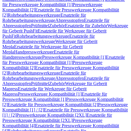
für Presswerkzeuge Kompatibilität [1]
Presswerkzeuge
Kompatibilität [2]
Ersatzteile für Presswerkzeuge Kompatibilität
[2]
Rohrbearbeitungswerkzeuge
Ersatzteile für
Rohrbearbeitungswerkzeuge
Abpressstopfen
Ersatzteile für
Abpressstopfen
Prüfmittel
Zubehör
Ersatzteile für Zubehör
Werkzeuge
für Geberit PushFit
Ersatzteile für Werkzeuge für Geberit
PushFit
Rohrbearbeitungswerkzeuge
Ersatzteile für
Rohrbearbeitungswerkzeuge
Werkzeuge für Geberit
Mepla
Ersatzteile für Werkzeuge für Geberit
Mepla
Handpresswerkzeuge
Ersatzteile für
Handpresswerkzeuge
Presswerkzeuge Kompatibilität [1]
Ersatzteile
für Presswerkzeuge Kompatibilität [1]
Presswerkzeuge
Kompatibilität [2]
Ersatzteile für Presswerkzeuge Kompatibilität
[2]
Rohrbearbeitungswerkzeuge
Ersatzteile für
Rohrbearbeitungswerkzeuge
Abpressstopfen
Ersatzteile für
Abpressstopfen
Prüfmittel
Zubehör
Werkzeuge für Geberit
Mapress
Ersatzteile für Werkzeuge für Geberit
Mapress
Presswerkzeuge Kompatibilität [1]
Ersatzteile für
Presswerkzeuge Kompatibilität [1]
Presswerkzeuge Kompatibilität
[2]
Ersatzteile für Presswerkzeuge Kompatibilität [2]
Presswerkzeuge
Kompatibilität [1] / [2]
Ersatzteile für Presswerkzeuge Kompatibilität
[1] / [2]
Presswerkzeuge Kompatibilität [2XL]
Ersatzteile für
Presswerkzeuge Kompatibilität [2XL]
Presswerkzeuge
Kompatibilität [4]
Ersatzteile für Presswerkzeuge Kompatibilität
[4]
Rohrbearbeitungswerkzeuge
Ersatzteile für