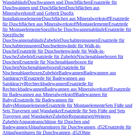
Wandabläufe
Duschwannen und Duschflächen
Ersatzteile für
Duschwannen und Duschflächen
Duschflächen aus
Mineralwerkstoff und Geberit Duofix
Installationselemente
Duschflächen aus Mineralwerkstoff
Ersatzteile
für Duschflächen aus Mineralwerkstoff
Montagelemente
Ersatzteile
für Montagelemente
Spezifische Duschwannenabläufe
Ersatzteile für
Spezifische
Duschwannenabläufe
Zubehör
Duschabtrennungen
Ersatzteile für
Duschabtrennungen
Duschseitenwände für Walk-in-
Dusche
Ersatzteile für Duschseitenwände für Walk-in-
Dusche
Zubehör
Ersatzteile für Zubehör
Nischenablageboxen für
Duschen
Ersatzteile für Nischenablageboxen für
Duschen
Nischenablageboxen
Ersatzteile für
Nischenablageboxen
Zubehör
Badewannen
Badewannen aus
Sanitäracryl
Ersatzteile für Badewannen aus
Sanitäracryl
Rechteckbadewannen
Ersatzteile für
Rechteckbadewannen
Badewannen aus Mineralwerkstoff
Ersatzteile
für Badewannen aus Mineralwerkstoff
Badewannen für
Babys
Ersatzteile für Badewannen für
Babys
Montagelemente
Ersatzteile für Montagelemente
Sets Füße und
Sets Traversen und Wandanker
Ersatzteile für Sets Füße und Sets
Traversen und Wandanker
Zubehör
Reparatursets
Weiteres
Zubehör
Apparateanschlüsse für Duschen und
Badewannen
Ablaufgarnituren für Duschwannen, d52
Ersatzteile für
Ablaufgarnituren für Duschwannen, d52
Ohne