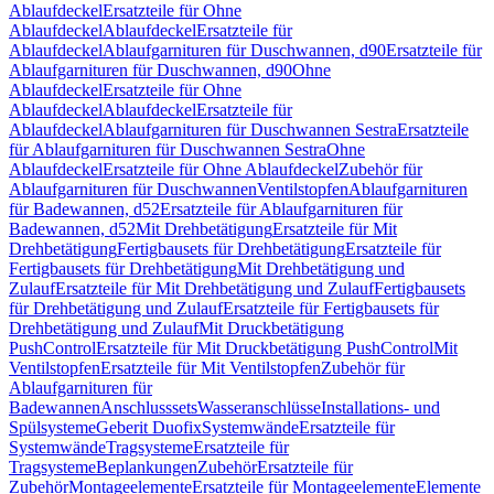
Ablaufdeckel
Ersatzteile für Ohne
Ablaufdeckel
Ablaufdeckel
Ersatzteile für
Ablaufdeckel
Ablaufgarnituren für Duschwannen, d90
Ersatzteile für
Ablaufgarnituren für Duschwannen, d90
Ohne
Ablaufdeckel
Ersatzteile für Ohne
Ablaufdeckel
Ablaufdeckel
Ersatzteile für
Ablaufdeckel
Ablaufgarnituren für Duschwannen Sestra
Ersatzteile
für Ablaufgarnituren für Duschwannen Sestra
Ohne
Ablaufdeckel
Ersatzteile für Ohne Ablaufdeckel
Zubehör für
Ablaufgarnituren für Duschwannen
Ventilstopfen
Ablaufgarnituren
für Badewannen, d52
Ersatzteile für Ablaufgarnituren für
Badewannen, d52
Mit Drehbetätigung
Ersatzteile für Mit
Drehbetätigung
Fertigbausets für Drehbetätigung
Ersatzteile für
Fertigbausets für Drehbetätigung
Mit Drehbetätigung und
Zulauf
Ersatzteile für Mit Drehbetätigung und Zulauf
Fertigbausets
für Drehbetätigung und Zulauf
Ersatzteile für Fertigbausets für
Drehbetätigung und Zulauf
Mit Druckbetätigung
PushControl
Ersatzteile für Mit Druckbetätigung PushControl
Mit
Ventilstopfen
Ersatzteile für Mit Ventilstopfen
Zubehör für
Ablaufgarnituren für
Badewannen
Anschlusssets
Wasseranschlüsse
Installations- und
Spülsysteme
Geberit Duofix
Systemwände
Ersatzteile für
Systemwände
Tragsysteme
Ersatzteile für
Tragsysteme
Beplankungen
Zubehör
Ersatzteile für
Zubehör
Montageelemente
Ersatzteile für Montageelemente
Elemente