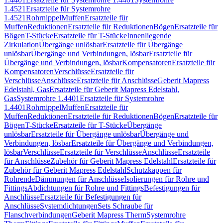
1.4521
Ersatzteile für Systemrohre
1.4521
Rohrnippel
Muffen
Ersatzteile für
Muffen
Reduktionen
Ersatzteile für Reduktionen
Bögen
Ersatzteile für
Bögen
T-Stücke
Ersatzteile für T-Stücke
Innenliegende
Zirkulation
Übergänge unlösbar
Ersatzteile für Übergänge
unlösbar
Übergänge und Verbindungen, lösbar
Ersatzteile für
Übergänge und Verbindungen, lösbar
Kompensatoren
Ersatzteile für
Kompensatoren
Verschlüsse
Ersatzteile für
Verschlüsse
Anschlüsse
Ersatzteile für Anschlüsse
Geberit Mapress
Edelstahl, Gas
Ersatzteile für Geberit Mapress Edelstahl,
Gas
Systemrohre 1.4401
Ersatzteile für Systemrohre
1.4401
Rohrnippel
Muffen
Ersatzteile für
Muffen
Reduktionen
Ersatzteile für Reduktionen
Bögen
Ersatzteile für
Bögen
T-Stücke
Ersatzteile für T-Stücke
Übergänge
unlösbar
Ersatzteile für Übergänge unlösbar
Übergänge und
Verbindungen, lösbar
Ersatzteile für Übergänge und Verbindungen,
lösbar
Verschlüsse
Ersatzteile für Verschlüsse
Anschlüsse
Ersatzteile
für Anschlüsse
Zubehör für Geberit Mapress Edelstahl
Ersatzteile für
Zubehör für Geberit Mapress Edelstahl
Schutzkappen für
Rohrende
Dämmungen für Anschlüsse
Isolierungen für Rohre und
Fittings
Abdichtungen für Rohre und Fittings
Befestigungen für
Anschlüsse
Ersatzteile für Befestigungen für
Anschlüsse
Systemdichtungen
Sets Schraube für
Flanschverbindungen
Geberit Mapress Therm
Systemrohre