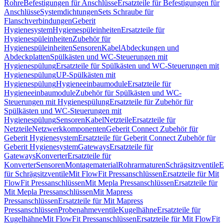
Rohre
Befestigungen für Anschlüsse
Ersatzteile für Befestigungen für
Anschlüsse
Systemdichtungen
Sets Schraube für
Flanschverbindungen
Geberit
Hygienesystem
Hygienespüleinheiten
Ersatzteile für
Hygienespüleinheiten
Zubehör für
Hygienespüleinheiten
Sensoren
Kabel
Abdeckungen und
Abdeckplatten
Spülkästen und WC-Steuerungen mit
Hygienespülung
Ersatzteile für Spülkästen und WC-Steuerungen mit
Hygienespülung
UP-Spülkästen mit
Hygienespülung
Hygieneeinbaumodule
Ersatzteile für
Hygieneeinbaumodule
Zubehör für Spülkästen und WC-
Steuerungen mit Hygienespülung
Ersatzteile für Zubehör für
Spülkästen und WC-Steuerungen mit
Hygienespülung
Sensoren
Kabel
Netzteile
Ersatzteile für
Netzteile
Netzwerkkomponenten
Geberit Connect Zubehör für
Geberit Hygienesystem
Ersatzteile für Geberit Connect Zubehör für
Geberit Hygienesystem
Gateways
Ersatzteile für
Gateways
Konverter
Ersatzteile für
Konverter
Sensoren
Montagematerial
Rohrarmaturen
Schrägsitzventile
E
für Schrägsitzventile
Mit FlowFit Pressanschlüssen
Ersatzteile für Mit
FlowFit Pressanschlüssen
Mit Mepla Pressanschlüssen
Ersatzteile für
Mit Mepla Pressanschlüssen
Mit Mapress
Pressanschlüssen
Ersatzteile für Mit Mapress
Pressanschlüssen
Probenahmeventile
Kugelhähne
Ersatzteile für
Kugelhähne
Mit FlowFit Pressanschlüssen
Ersatzteile für Mit FlowFit