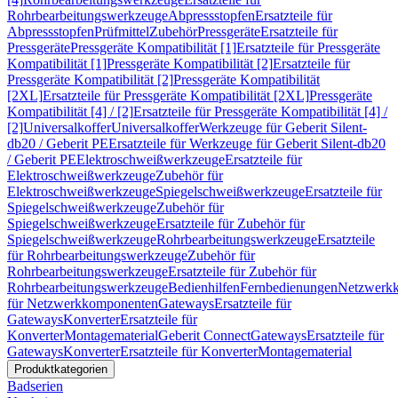
Rohrbearbeitungswerkzeuge
Abpressstopfen
Ersatzteile für
Abpressstopfen
Prüfmittel
Zubehör
Pressgeräte
Ersatzteile für
Pressgeräte
Pressgeräte Kompatibilität [1]
Ersatzteile für Pressgeräte
Kompatibilität [1]
Pressgeräte Kompatibilität [2]
Ersatzteile für
Pressgeräte Kompatibilität [2]
Pressgeräte Kompatibilität
[2XL]
Ersatzteile für Pressgeräte Kompatibilität [2XL]
Pressgeräte
Kompatibilität [4] / [2]
Ersatzteile für Pressgeräte Kompatibilität [4] /
[2]
Universalkoffer
Universalkoffer
Werkzeuge für Geberit Silent-
db20 / Geberit PE
Ersatzteile für Werkzeuge für Geberit Silent-db20
/ Geberit PE
Elektroschweißwerkzeuge
Ersatzteile für
Elektroschweißwerkzeuge
Zubehör für
Elektroschweißwerkzeuge
Spiegelschweißwerkzeuge
Ersatzteile für
Spiegelschweißwerkzeuge
Zubehör für
Spiegelschweißwerkzeuge
Ersatzteile für Zubehör für
Spiegelschweißwerkzeuge
Rohrbearbeitungswerkzeuge
Ersatzteile
für Rohrbearbeitungswerkzeuge
Zubehör für
Rohrbearbeitungswerkzeuge
Ersatzteile für Zubehör für
Rohrbearbeitungswerkzeuge
Bedienhilfen
Fernbedienungen
Netzwerk
für Netzwerkkomponenten
Gateways
Ersatzteile für
Gateways
Konverter
Ersatzteile für
Konverter
Montagematerial
Geberit Connect
Gateways
Ersatzteile für
Gateways
Konverter
Ersatzteile für Konverter
Montagematerial
Produktkategorien
Badserien