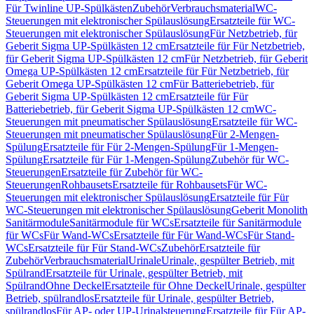
Für Twinline UP-Spülkästen
Zubehör
Verbrauchsmaterial
WC-
Steuerungen mit elektronischer Spülauslösung
Ersatzteile für WC-
Steuerungen mit elektronischer Spülauslösung
Für Netzbetrieb, für
Geberit Sigma UP-Spülkästen 12 cm
Ersatzteile für Für Netzbetrieb,
für Geberit Sigma UP-Spülkästen 12 cm
Für Netzbetrieb, für Geberit
Omega UP-Spülkästen 12 cm
Ersatzteile für Für Netzbetrieb, für
Geberit Omega UP-Spülkästen 12 cm
Für Batteriebetrieb, für
Geberit Sigma UP-Spülkästen 12 cm
Ersatzteile für Für
Batteriebetrieb, für Geberit Sigma UP-Spülkästen 12 cm
WC-
Steuerungen mit pneumatischer Spülauslösung
Ersatzteile für WC-
Steuerungen mit pneumatischer Spülauslösung
Für 2-Mengen-
Spülung
Ersatzteile für Für 2-Mengen-Spülung
Für 1-Mengen-
Spülung
Ersatzteile für Für 1-Mengen-Spülung
Zubehör für WC-
Steuerungen
Ersatzteile für Zubehör für WC-
Steuerungen
Rohbausets
Ersatzteile für Rohbausets
Für WC-
Steuerungen mit elektronischer Spülauslösung
Ersatzteile für Für
WC-Steuerungen mit elektronischer Spülauslösung
Geberit Monolith
Sanitärmodule
Sanitärmodule für WCs
Ersatzteile für Sanitärmodule
für WCs
Für Wand-WCs
Ersatzteile für Für Wand-WCs
Für Stand-
WCs
Ersatzteile für Für Stand-WCs
Zubehör
Ersatzteile für
Zubehör
Verbrauchsmaterial
Urinale
Urinale, gespülter Betrieb, mit
Spülrand
Ersatzteile für Urinale, gespülter Betrieb, mit
Spülrand
Ohne Deckel
Ersatzteile für Ohne Deckel
Urinale, gespülter
Betrieb, spülrandlos
Ersatzteile für Urinale, gespülter Betrieb,
spülrandlos
Für AP- oder UP-Urinalsteuerung
Ersatzteile für Für AP-