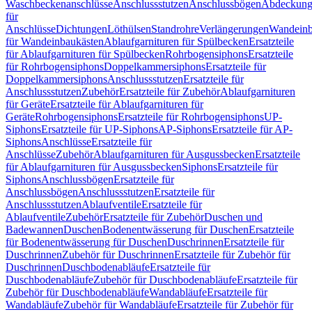
Waschbeckenanschlüsse
Anschlussstutzen
Anschlussbögen
Abdeckung
für
Anschlüsse
Dichtungen
Löthülsen
Standrohre
Verlängerungen
Wandeinb
für Wandeinbaukästen
Ablaufgarnituren für Spülbecken
Ersatzteile
für Ablaufgarnituren für Spülbecken
Rohrbogensiphons
Ersatzteile
für Rohrbogensiphons
Doppelkammersiphons
Ersatzteile für
Doppelkammersiphons
Anschlussstutzen
Ersatzteile für
Anschlussstutzen
Zubehör
Ersatzteile für Zubehör
Ablaufgarnituren
für Geräte
Ersatzteile für Ablaufgarnituren für
Geräte
Rohrbogensiphons
Ersatzteile für Rohrbogensiphons
UP-
Siphons
Ersatzteile für UP-Siphons
AP-Siphons
Ersatzteile für AP-
Siphons
Anschlüsse
Ersatzteile für
Anschlüsse
Zubehör
Ablaufgarnituren für Ausgussbecken
Ersatzteile
für Ablaufgarnituren für Ausgussbecken
Siphons
Ersatzteile für
Siphons
Anschlussbögen
Ersatzteile für
Anschlussbögen
Anschlussstutzen
Ersatzteile für
Anschlussstutzen
Ablaufventile
Ersatzteile für
Ablaufventile
Zubehör
Ersatzteile für Zubehör
Duschen und
Badewannen
Duschen
Bodenentwässerung für Duschen
Ersatzteile
für Bodenentwässerung für Duschen
Duschrinnen
Ersatzteile für
Duschrinnen
Zubehör für Duschrinnen
Ersatzteile für Zubehör für
Duschrinnen
Duschbodenabläufe
Ersatzteile für
Duschbodenabläufe
Zubehör für Duschbodenabläufe
Ersatzteile für
Zubehör für Duschbodenabläufe
Wandabläufe
Ersatzteile für
Wandabläufe
Zubehör für Wandabläufe
Ersatzteile für Zubehör für