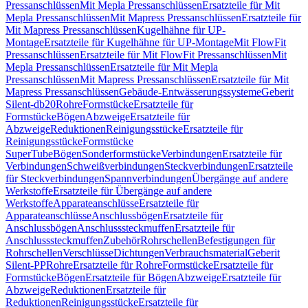
Pressanschlüssen
Mit Mepla Pressanschlüssen
Ersatzteile für Mit
Mepla Pressanschlüssen
Mit Mapress Pressanschlüssen
Ersatzteile für
Mit Mapress Pressanschlüssen
Kugelhähne für UP-
Montage
Ersatzteile für Kugelhähne für UP-Montage
Mit FlowFit
Pressanschlüssen
Ersatzteile für Mit FlowFit Pressanschlüssen
Mit
Mepla Pressanschlüssen
Ersatzteile für Mit Mepla
Pressanschlüssen
Mit Mapress Pressanschlüssen
Ersatzteile für Mit
Mapress Pressanschlüssen
Gebäude-Entwässerungssysteme
Geberit
Silent-db20
Rohre
Formstücke
Ersatzteile für
Formstücke
Bögen
Abzweige
Ersatzteile für
Abzweige
Reduktionen
Reinigungsstücke
Ersatzteile für
Reinigungsstücke
Formstücke
SuperTube
Bögen
Sonderformstücke
Verbindungen
Ersatzteile für
Verbindungen
Schweißverbindungen
Steckverbindungen
Ersatzteile
für Steckverbindungen
Spannverbindungen
Übergänge auf andere
Werkstoffe
Ersatzteile für Übergänge auf andere
Werkstoffe
Apparateanschlüsse
Ersatzteile für
Apparateanschlüsse
Anschlussbögen
Ersatzteile für
Anschlussbögen
Anschlusssteckmuffen
Ersatzteile für
Anschlusssteckmuffen
Zubehör
Rohrschellen
Befestigungen für
Rohrschellen
Verschlüsse
Dichtungen
Verbrauchsmaterial
Geberit
Silent-PP
Rohre
Ersatzteile für Rohre
Formstücke
Ersatzteile für
Formstücke
Bögen
Ersatzteile für Bögen
Abzweige
Ersatzteile für
Abzweige
Reduktionen
Ersatzteile für
Reduktionen
Reinigungsstücke
Ersatzteile für