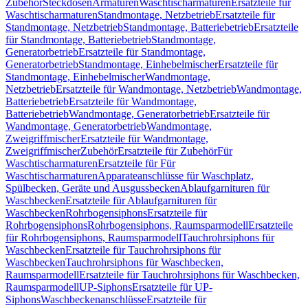
Zubehör
Steckdosen
Armaturen
Waschtischarmaturen
Ersatzteile für
Waschtischarmaturen
Standmontage, Netzbetrieb
Ersatzteile für
Standmontage, Netzbetrieb
Standmontage, Batteriebetrieb
Ersatzteile
für Standmontage, Batteriebetrieb
Standmontage,
Generatorbetrieb
Ersatzteile für Standmontage,
Generatorbetrieb
Standmontage, Einhebelmischer
Ersatzteile für
Standmontage, Einhebelmischer
Wandmontage,
Netzbetrieb
Ersatzteile für Wandmontage, Netzbetrieb
Wandmontage,
Batteriebetrieb
Ersatzteile für Wandmontage,
Batteriebetrieb
Wandmontage, Generatorbetrieb
Ersatzteile für
Wandmontage, Generatorbetrieb
Wandmontage,
Zweigriffmischer
Ersatzteile für Wandmontage,
Zweigriffmischer
Zubehör
Ersatzteile für Zubehör
Für
Waschtischarmaturen
Ersatzteile für Für
Waschtischarmaturen
Apparateanschlüsse für Waschplatz,
Spülbecken, Geräte und Ausgussbecken
Ablaufgarnituren für
Waschbecken
Ersatzteile für Ablaufgarnituren für
Waschbecken
Rohrbogensiphons
Ersatzteile für
Rohrbogensiphons
Rohrbogensiphons, Raumsparmodell
Ersatzteile
für Rohrbogensiphons, Raumsparmodell
Tauchrohrsiphons für
Waschbecken
Ersatzteile für Tauchrohrsiphons für
Waschbecken
Tauchrohrsiphons für Waschbecken,
Raumsparmodell
Ersatzteile für Tauchrohrsiphons für Waschbecken,
Raumsparmodell
UP-Siphons
Ersatzteile für UP-
Siphons
Waschbeckenanschlüsse
Ersatzteile für