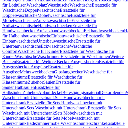
für Löthülsen
Waschplatz
Waschtische
Waschtische
Ersatzteile für
Waschtische
Doppelwaschtische
Ersatzteile für
Doppelwaschtische
Möbelwaschtische
Ersatzteile für
Möbelwaschtische
Aufsatzwaschtische
Ersatzteile für
Aufsatzwaschtische
Handwaschbecken
Ersatzteile für
Handwaschbecken
Aufsatzhandwaschbecken
Eckhandwaschbecken
H
für Halbeinbauwaschtische
Einbauwaschtische
Ersatzteile für
Einbauwaschtische
Unterbauwaschtische
Ersatzteile für
Unterbauwaschtische
Eckwaschtische
Waschtische
Comfort
Waschtische für Kinder
Ersatzteile für Waschtische für
Kinder
Waschtische
Waschrinnen
Ersatzteile für Waschrinnen
Weitere
Becken
Ersatzteile für Weitere Becken
Ausgussbecken
Ersatzteile für
Ausgussbecken
Ausgüsse
Ersatzteile für
Ausgüsse
Mehrzweckbecken
Gipsfangbecken
Waschtische für
Klassenräume
Ersatzteile für Waschtische für
Klassenräume
Zubehör
Säulen
Ersatzteile für
Säulen
Halbsäulen
Ersatzteile für
Halbsäulen
Zubehör
Ablaufdeckel
Befestigungsmaterial
Dekorblenden
W
Waschtisch mit Unterschrank
Sets Handwaschbecken mit
Unterschrank
Ersatzteile für Sets Handwaschbecken mit
Unterschrank
Sets Waschtisch mit Unterschrank
Ersatzteile für Sets
Waschtisch mit Unterschrank
Sets Möbelwaschtisch mit
Unterschrank
Ersatzteile für Sets Möbelwaschtisch mit
Unterschrank
Badezimmermöbel
Waschtischunterschränke
Ersatzteile