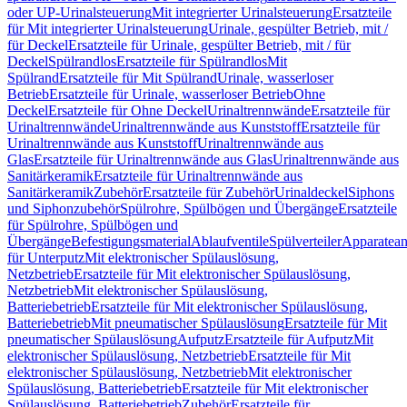
oder UP-Urinalsteuerung
Mit integrierter Urinalsteuerung
Ersatzteile
für Mit integrierter Urinalsteuerung
Urinale, gespülter Betrieb, mit /
für Deckel
Ersatzteile für Urinale, gespülter Betrieb, mit / für
Deckel
Spülrandlos
Ersatzteile für Spülrandlos
Mit
Spülrand
Ersatzteile für Mit Spülrand
Urinale, wasserloser
Betrieb
Ersatzteile für Urinale, wasserloser Betrieb
Ohne
Deckel
Ersatzteile für Ohne Deckel
Urinaltrennwände
Ersatzteile für
Urinaltrennwände
Urinaltrennwände aus Kunststoff
Ersatzteile für
Urinaltrennwände aus Kunststoff
Urinaltrennwände aus
Glas
Ersatzteile für Urinaltrennwände aus Glas
Urinaltrennwände aus
Sanitärkeramik
Ersatzteile für Urinaltrennwände aus
Sanitärkeramik
Zubehör
Ersatzteile für Zubehör
Urinaldeckel
Siphons
und Siphonzubehör
Spülrohre, Spülbögen und Übergänge
Ersatzteile
für Spülrohre, Spülbögen und
Übergänge
Befestigungsmaterial
Ablaufventile
Spülverteiler
Apparatean
für Unterputz
Mit elektronischer Spülauslösung,
Netzbetrieb
Ersatzteile für Mit elektronischer Spülauslösung,
Netzbetrieb
Mit elektronischer Spülauslösung,
Batteriebetrieb
Ersatzteile für Mit elektronischer Spülauslösung,
Batteriebetrieb
Mit pneumatischer Spülauslösung
Ersatzteile für Mit
pneumatischer Spülauslösung
Aufputz
Ersatzteile für Aufputz
Mit
elektronischer Spülauslösung, Netzbetrieb
Ersatzteile für Mit
elektronischer Spülauslösung, Netzbetrieb
Mit elektronischer
Spülauslösung, Batteriebetrieb
Ersatzteile für Mit elektronischer
Spülauslösung, Batteriebetrieb
Zubehör
Ersatzteile für