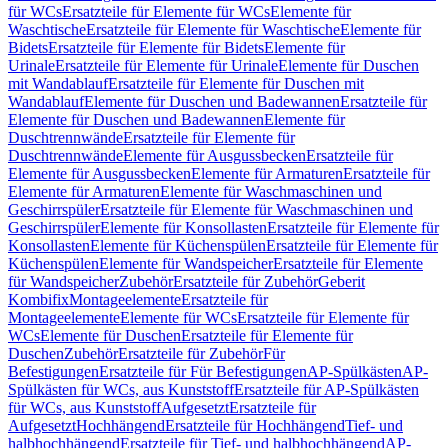
für WCs
Ersatzteile für Elemente für WCs
Elemente für
Waschtische
Ersatzteile für Elemente für Waschtische
Elemente für
Bidets
Ersatzteile für Elemente für Bidets
Elemente für
Urinale
Ersatzteile für Elemente für Urinale
Elemente für Duschen
mit Wandablauf
Ersatzteile für Elemente für Duschen mit
Wandablauf
Elemente für Duschen und Badewannen
Ersatzteile für
Elemente für Duschen und Badewannen
Elemente für
Duschtrennwände
Ersatzteile für Elemente für
Duschtrennwände
Elemente für Ausgussbecken
Ersatzteile für
Elemente für Ausgussbecken
Elemente für Armaturen
Ersatzteile für
Elemente für Armaturen
Elemente für Waschmaschinen und
Geschirrspüler
Ersatzteile für Elemente für Waschmaschinen und
Geschirrspüler
Elemente für Konsollasten
Ersatzteile für Elemente für
Konsollasten
Elemente für Küchenspülen
Ersatzteile für Elemente für
Küchenspülen
Elemente für Wandspeicher
Ersatzteile für Elemente
für Wandspeicher
Zubehör
Ersatzteile für Zubehör
Geberit
Kombifix
Montageelemente
Ersatzteile für
Montageelemente
Elemente für WCs
Ersatzteile für Elemente für
WCs
Elemente für Duschen
Ersatzteile für Elemente für
Duschen
Zubehör
Ersatzteile für Zubehör
Für
Befestigungen
Ersatzteile für Für Befestigungen
AP-Spülkästen
AP-
Spülkästen für WCs, aus Kunststoff
Ersatzteile für AP-Spülkästen
für WCs, aus Kunststoff
Aufgesetzt
Ersatzteile für
Aufgesetzt
Hochhängend
Ersatzteile für Hochhängend
Tief- und
halbhochhängend
Ersatzteile für Tief- und halbhochhängend
AP-