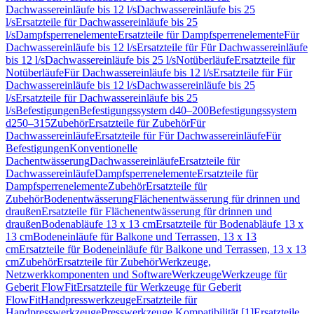
Dachwassereinläufe bis 12 l/s
Dachwassereinläufe bis 25
l/s
Ersatzteile für Dachwassereinläufe bis 25
l/s
Dampfsperrenelemente
Ersatzteile für Dampfsperrenelemente
Für
Dachwassereinläufe bis 12 l/s
Ersatzteile für Für Dachwassereinläufe
bis 12 l/s
Dachwassereinläufe bis 25 l/s
Notüberläufe
Ersatzteile für
Notüberläufe
Für Dachwassereinläufe bis 12 l/s
Ersatzteile für Für
Dachwassereinläufe bis 12 l/s
Dachwassereinläufe bis 25
l/s
Ersatzteile für Dachwassereinläufe bis 25
l/s
Befestigungen
Befestigungssystem d40–200
Befestigungssystem
d250–315
Zubehör
Ersatzteile für Zubehör
Für
Dachwassereinläufe
Ersatzteile für Für Dachwassereinläufe
Für
Befestigungen
Konventionelle
Dachentwässerung
Dachwassereinläufe
Ersatzteile für
Dachwassereinläufe
Dampfsperrenelemente
Ersatzteile für
Dampfsperrenelemente
Zubehör
Ersatzteile für
Zubehör
Bodenentwässerung
Flächenentwässerung für drinnen und
draußen
Ersatzteile für Flächenentwässerung für drinnen und
draußen
Bodenabläufe 13 x 13 cm
Ersatzteile für Bodenabläufe 13 x
13 cm
Bodeneinläufe für Balkone und Terrassen, 13 x 13
cm
Ersatzteile für Bodeneinläufe für Balkone und Terrassen, 13 x 13
cm
Zubehör
Ersatzteile für Zubehör
Werkzeuge,
Netzwerkkomponenten und Software
Werkzeuge
Werkzeuge für
Geberit FlowFit
Ersatzteile für Werkzeuge für Geberit
FlowFit
Handpresswerkzeuge
Ersatzteile für
Handpresswerkzeuge
Presswerkzeuge Kompatibilität [1]
Ersatzteile