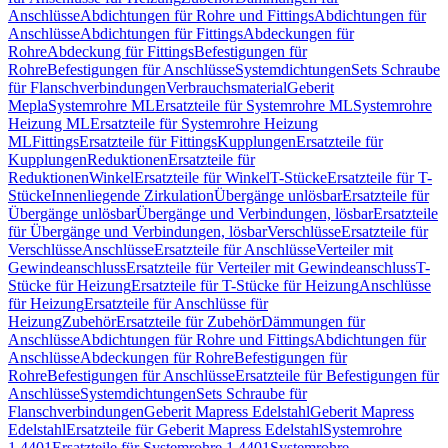
Anschlüsse
Abdichtungen für Rohre und Fittings
Abdichtungen für
Anschlüsse
Abdichtungen für Fittings
Abdeckungen für
Rohre
Abdeckung für Fittings
Befestigungen für
Rohre
Befestigungen für Anschlüsse
Systemdichtungen
Sets Schraube
für Flanschverbindungen
Verbrauchsmaterial
Geberit
Mepla
Systemrohre ML
Ersatzteile für Systemrohre ML
Systemrohre
Heizung ML
Ersatzteile für Systemrohre Heizung
ML
Fittings
Ersatzteile für Fittings
Kupplungen
Ersatzteile für
Kupplungen
Reduktionen
Ersatzteile für
Reduktionen
Winkel
Ersatzteile für Winkel
T-Stücke
Ersatzteile für T-
Stücke
Innenliegende Zirkulation
Übergänge unlösbar
Ersatzteile für
Übergänge unlösbar
Übergänge und Verbindungen, lösbar
Ersatzteile
für Übergänge und Verbindungen, lösbar
Verschlüsse
Ersatzteile für
Verschlüsse
Anschlüsse
Ersatzteile für Anschlüsse
Verteiler mit
Gewindeanschluss
Ersatzteile für Verteiler mit Gewindeanschluss
T-
Stücke für Heizung
Ersatzteile für T-Stücke für Heizung
Anschlüsse
für Heizung
Ersatzteile für Anschlüsse für
Heizung
Zubehör
Ersatzteile für Zubehör
Dämmungen für
Anschlüsse
Abdichtungen für Rohre und Fittings
Abdichtungen für
Anschlüsse
Abdeckungen für Rohre
Befestigungen für
Rohre
Befestigungen für Anschlüsse
Ersatzteile für Befestigungen für
Anschlüsse
Systemdichtungen
Sets Schraube für
Flanschverbindungen
Geberit Mapress Edelstahl
Geberit Mapress
Edelstahl
Ersatzteile für Geberit Mapress Edelstahl
Systemrohre
1.4401
Ersatzteile für Systemrohre 1.4401
Systemrohre