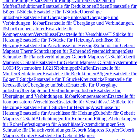
Therm
Fittings
Ersatzteile für Fittings
Muffen
Ersatzteile für
Muffen
Reduktionen
Ersatzteile für Reduktionen
Bögen
Ersatzteile für
Bögen
T-Stücke
Ersatzteile für T-Stücke
Übergänge
unlösbar
Ersatzteile für Übergänge unlösbar
Übergänge und
Verbindungen, lösbar
Ersatzteile für Übergänge und Verbindungen,
lösbar
Kompensatoren
Ersatzteile für
Kompensatoren
Verschlüsse
Ersatzteile für Verschlüsse
T-Stücke für
Heizung
Ersatzteile für T-Stücke für Heizung
Anschlüsse für
Heizung
Ersatzteile für Anschlüsse für Heizung
Zubehör für Geberit
Mapress Therm
Schutzkappen für Rohrende
Systemdichtungen
Sets
Schraube für Flanschverbindungen
Geberit Mapress C-Stahl
Geberit
Mapress C-Stahl
Ersatzteile für Geberit Mapress C-Stahl
Systemrohre
1.0034
Systemrohre 1.0215
Rohrnippel
Muffen
Ersatzteile für
Muffen
Reduktionen
Ersatzteile für Reduktionen
Bögen
Ersatzteile für
Bögen
T-Stücke
Ersatzteile für T-Stücke
Kreuzstücke
Ersatzteile für
Kreuzstücke
Übergänge unlösbar
Ersatzteile für Übergänge
unlösbar
Übergänge und Verbindungen, lösbar
Ersatzteile für
Übergänge und Verbindungen, lösbar
Kompensatoren
Ersatzteile für
Kompensatoren
Verschlüsse
Ersatzteile für Verschlüsse
T-Stücke für
Heizung
Ersatzteile für T-Stücke für Heizung
Anschlüsse für
Heizung
Ersatzteile für Anschlüsse für Heizung
Zubehör für Geberit
Mapress C-Stahl
Abdichtungen für Rohre und Fittings
Abdeckungen
für Rohre
Befestigungen für Anschlüsse
Systemdichtungen
Sets
Schraube für Flanschverbindungen
Geberit Mapress Kupfer
Geberit
Mapress Kupfer
Ersatzteile für Geberit Mapress