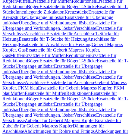
Kupfer
Muffen
Ersatzteile für Muffen
Reduktionen
Ersatzteile für
Reduktionen
Bögen
Ersatzteile für Bögen
T-Stücke
Ersatzteile für T-
Stücke
Innenliegende Zirkulation
Kreuzstücke
Ersatzteile für
Kreuzstücke
Übergänge unlösbar
Ersatzteile für Übergänge
unlösbar
Übergänge und Verbindungen, lösbar
Ersatzteile für
Übergänge und Verbindungen, lösbar
Verschlüsse
Ersatzteile für
Verschlüsse
Anschlüsse
Ersatzteile für Anschlüsse
T-Stücke für
Heizung
Ersatzteile für T-Stücke für Heizung
Anschlüsse für
Heizung
Ersatzteile für Anschlüsse für Heizung
Geberit Mapress
Kupfer, Gas
Ersatzteile für Geberit Mapress Kupfer,
Gas
Muffen
Ersatzteile für Muffen
Reduktionen
Ersatzteile für
Reduktionen
Bögen
Ersatzteile für Bögen
T-Stücke
Ersatzteile für T-
Stücke
Übergänge unlösbar
Ersatzteile für Übergänge
unlösbar
Übergänge und Verbindungen, lösbar
Ersatzteile für
Übergänge und Verbindungen, lösbar
Verschlüsse
Ersatzteile für
Verschlüsse
Anschlüsse
Ersatzteile für Anschlüsse
Geberit Mapress
Kupfer, FKM blau
Ersatzteile für Geberit Mapress Kupfer, FKM
blau
Muffen
Ersatzteile für Muffen
Reduktionen
Ersatzteile für
Reduktionen
Bögen
Ersatzteile für Bögen
T-Stücke
Ersatzteile für T-
Stücke
Übergänge unlösbar
Ersatzteile für Übergänge
unlösbar
Übergänge und Verbindungen, lösbar
Ersatzteile für
Übergänge und Verbindungen, lösbar
Verschlüsse
Ersatzteile für
Verschlüsse
Zubehör für Geberit Mapress Kupfer
Ersatzteile für
Zubehör für Geberit Mapress Kupfer
Dämmungen für
Anschlüsse
Abdichtungen für Rohre und Fittings
Abdeckungen für