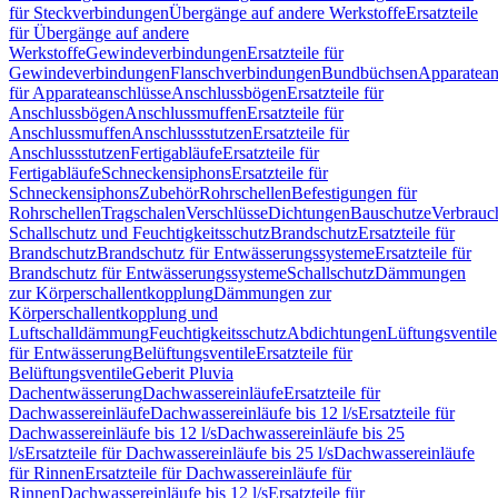
für Steckverbindungen
Übergänge auf andere Werkstoffe
Ersatzteile
für Übergänge auf andere
Werkstoffe
Gewindeverbindungen
Ersatzteile für
Gewindeverbindungen
Flanschverbindungen
Bundbüchsen
Apparatean
für Apparateanschlüsse
Anschlussbögen
Ersatzteile für
Anschlussbögen
Anschlussmuffen
Ersatzteile für
Anschlussmuffen
Anschlussstutzen
Ersatzteile für
Anschlussstutzen
Fertigabläufe
Ersatzteile für
Fertigabläufe
Schneckensiphons
Ersatzteile für
Schneckensiphons
Zubehör
Rohrschellen
Befestigungen für
Rohrschellen
Tragschalen
Verschlüsse
Dichtungen
Bauschutze
Verbrauc
Schallschutz und Feuchtigkeitsschutz
Brandschutz
Ersatzteile für
Brandschutz
Brandschutz für Entwässerungssysteme
Ersatzteile für
Brandschutz für Entwässerungssysteme
Schallschutz
Dämmungen
zur Körperschallentkopplung
Dämmungen zur
Körperschallentkopplung und
Luftschalldämmung
Feuchtigkeitsschutz
Abdichtungen
Lüftungsventile
für Entwässerung
Belüftungsventile
Ersatzteile für
Belüftungsventile
Geberit Pluvia
Dachentwässerung
Dachwassereinläufe
Ersatzteile für
Dachwassereinläufe
Dachwassereinläufe bis 12 l/s
Ersatzteile für
Dachwassereinläufe bis 12 l/s
Dachwassereinläufe bis 25
l/s
Ersatzteile für Dachwassereinläufe bis 25 l/s
Dachwassereinläufe
für Rinnen
Ersatzteile für Dachwassereinläufe für
Rinnen
Dachwassereinläufe bis 12 l/s
Ersatzteile für