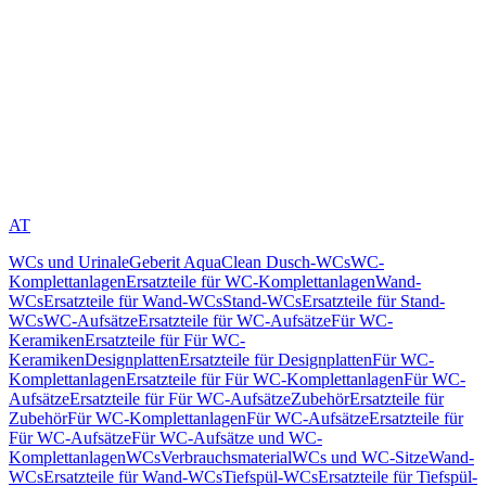
AT
WCs und Urinale
Geberit AquaClean Dusch-WCs
WC-
Komplettanlagen
Ersatzteile für WC-Komplettanlagen
Wand-
WCs
Ersatzteile für Wand-WCs
Stand-WCs
Ersatzteile für Stand-
WCs
WC-Aufsätze
Ersatzteile für WC-Aufsätze
Für WC-
Keramiken
Ersatzteile für Für WC-
Keramiken
Designplatten
Ersatzteile für Designplatten
Für WC-
Komplettanlagen
Ersatzteile für Für WC-Komplettanlagen
Für WC-
Aufsätze
Ersatzteile für Für WC-Aufsätze
Zubehör
Ersatzteile für
Zubehör
Für WC-Komplettanlagen
Für WC-Aufsätze
Ersatzteile für
Für WC-Aufsätze
Für WC-Aufsätze und WC-
Komplettanlagen
WCs
Verbrauchsmaterial
WCs und WC-Sitze
Wand-
WCs
Ersatzteile für Wand-WCs
Tiefspül-WCs
Ersatzteile für Tiefspül-