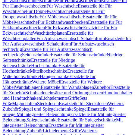
für Waschtischunterschränke
Für Handwaschbecken
Ersatzteile für
Für Handwaschbecken
Für Waschtische
Ersatzteile für Für
Waschtische
Für Doppelwaschtische
Ersatzteile für Für
Doppelwaschtische
Für Möbelwaschtische
Ersatzteile für Für
Möbelwaschtische
Für Eckhandwaschbecken
Ersatzteile für Für
Eckhandwaschbecken
Für Eckwaschtische
Ersatzteile für Für
Eckwaschtische
Waschtischplatten
Ersatzteile für
Waschtischplatten
Für Aufsatzwaschtisch Schalenform
Ersatzteile für
Für Aufsatzwaschtisch Schalenform
Für Aufsatzwaschtisch
rechteckig
Ersatzteile für Für Aufsatzwaschtisch
rechteckig
Seitenschränke
Ersatzteile für Seitenschränke
Niedrige
Seitenschränke
Ersatzteile für Niedrige
Seitenschränke
Hochschränke
Ersatzteile für
Hochschränke
Mittelhochschränke
Ersatzteile für
Mittelhochschränke
Hängeschränke
Ersatzteile für
Hängeschränke
Weitere Möbel
Ersatzteile für Weitere
Möbel
Wandablagen
Ersatzteile für Wandablagen
Zubehör
Ersatzteile
für Zubehör
Schubladeneinsätze und Ordnungsboxen
Handtuchhalter
und Handtuchhaken
Lichtelemente
Griffe
Sets
Füße
Magnettafeln
Steckdosen
Ersatzteile für Steckdosen
Weiteres
Zubehör
Spiegel und Spiegelschränke
Spiegel
Ersatzteile für
Spiegel
Mit integrierter Beleuchtung
Ersatzteile für Mit integrierter
Beleuchtung
Spiegelschränke
Ersatzteile für Spiegelschränke
Mit
integrierter Beleuchtung
Ersatzteile für Mit integrierter
Beleuchtung
Zubehör
Lichtelemente
Griffe
Weiteres