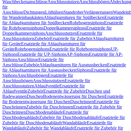
Waschbeckenanschlüsse
Anschlussstutzen
Anschlussbögen
Abdeckung
für
Anschlüsse
Dichtungen
Löthülsen
Standrohre
Verlängerungen
Wandeinb
für Wandeinbaukästen
Ablaufgarnituren für Spülbecken
Ersatzteile
für Ablaufgarnituren für Spülbecken
Rohrbogensiphons
Ersatzteile
für Rohrbogensiphons
Doppelkammersiphons
Ersatzteile für
Doppelkammersiphons
Anschlussstutzen
Ersatzteile für
Anschlussstutzen
Zubehör
Ersatzteile für Zubehör
Ablaufgarnituren
für Geräte
Ersatzteile für Ablaufgarnituren für
Geräte
Rohrbogensiphons
Ersatzteile für Rohrbogensiphons
UP-
Siphons
Ersatzteile für UP-Siphons
AP-Siphons
Ersatzteile für AP-
Siphons
Anschlüsse
Ersatzteile für
Anschlüsse
Zubehör
Ablaufgarnituren für Ausgussbecken
Ersatzteile
für Ablaufgarnituren für Ausgussbecken
Siphons
Ersatzteile für
Siphons
Anschlussbögen
Ersatzteile für
Anschlussbögen
Anschlussstutzen
Ersatzteile für
Anschlussstutzen
Ablaufventile
Ersatzteile für
Ablaufventile
Zubehör
Ersatzteile für Zubehör
Duschen und
Badewannen
Duschen
Bodenentwässerung für Duschen
Ersatzteile
für Bodenentwässerung für Duschen
Duschrinnen
Ersatzteile für
Duschrinnen
Zubehör für Duschrinnen
Ersatzteile für Zubehör für
Duschrinnen
Duschbodenabläufe
Ersatzteile für
Duschbodenabläufe
Zubehör für Duschbodenabläufe
Ersatzteile für
Zubehör für Duschbodenabläufe
Wandabläufe
Ersatzteile für
Wandabläufe
Zubehör für Wandabläufe
Ersatzteile für Zubehör für