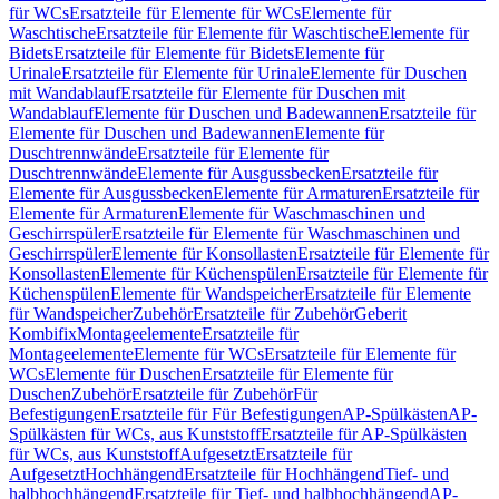
für WCs
Ersatzteile für Elemente für WCs
Elemente für
Waschtische
Ersatzteile für Elemente für Waschtische
Elemente für
Bidets
Ersatzteile für Elemente für Bidets
Elemente für
Urinale
Ersatzteile für Elemente für Urinale
Elemente für Duschen
mit Wandablauf
Ersatzteile für Elemente für Duschen mit
Wandablauf
Elemente für Duschen und Badewannen
Ersatzteile für
Elemente für Duschen und Badewannen
Elemente für
Duschtrennwände
Ersatzteile für Elemente für
Duschtrennwände
Elemente für Ausgussbecken
Ersatzteile für
Elemente für Ausgussbecken
Elemente für Armaturen
Ersatzteile für
Elemente für Armaturen
Elemente für Waschmaschinen und
Geschirrspüler
Ersatzteile für Elemente für Waschmaschinen und
Geschirrspüler
Elemente für Konsollasten
Ersatzteile für Elemente für
Konsollasten
Elemente für Küchenspülen
Ersatzteile für Elemente für
Küchenspülen
Elemente für Wandspeicher
Ersatzteile für Elemente
für Wandspeicher
Zubehör
Ersatzteile für Zubehör
Geberit
Kombifix
Montageelemente
Ersatzteile für
Montageelemente
Elemente für WCs
Ersatzteile für Elemente für
WCs
Elemente für Duschen
Ersatzteile für Elemente für
Duschen
Zubehör
Ersatzteile für Zubehör
Für
Befestigungen
Ersatzteile für Für Befestigungen
AP-Spülkästen
AP-
Spülkästen für WCs, aus Kunststoff
Ersatzteile für AP-Spülkästen
für WCs, aus Kunststoff
Aufgesetzt
Ersatzteile für
Aufgesetzt
Hochhängend
Ersatzteile für Hochhängend
Tief- und
halbhochhängend
Ersatzteile für Tief- und halbhochhängend
AP-