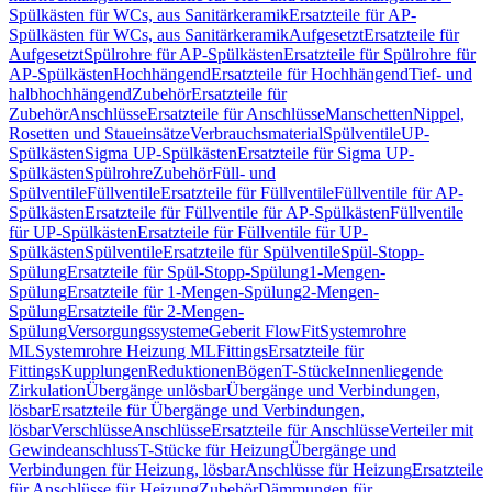
Spülkästen für WCs, aus Sanitärkeramik
Ersatzteile für AP-
Spülkästen für WCs, aus Sanitärkeramik
Aufgesetzt
Ersatzteile für
Aufgesetzt
Spülrohre für AP-Spülkästen
Ersatzteile für Spülrohre für
AP-Spülkästen
Hochhängend
Ersatzteile für Hochhängend
Tief- und
halbhochhängend
Zubehör
Ersatzteile für
Zubehör
Anschlüsse
Ersatzteile für Anschlüsse
Manschetten
Nippel,
Rosetten und Staueinsätze
Verbrauchsmaterial
Spülventile
UP-
Spülkästen
Sigma UP-Spülkästen
Ersatzteile für Sigma UP-
Spülkästen
Spülrohre
Zubehör
Füll- und
Spülventile
Füllventile
Ersatzteile für Füllventile
Füllventile für AP-
Spülkästen
Ersatzteile für Füllventile für AP-Spülkästen
Füllventile
für UP-Spülkästen
Ersatzteile für Füllventile für UP-
Spülkästen
Spülventile
Ersatzteile für Spülventile
Spül-Stopp-
Spülung
Ersatzteile für Spül-Stopp-Spülung
1-Mengen-
Spülung
Ersatzteile für 1-Mengen-Spülung
2-Mengen-
Spülung
Ersatzteile für 2-Mengen-
Spülung
Versorgungssysteme
Geberit FlowFit
Systemrohre
ML
Systemrohre Heizung ML
Fittings
Ersatzteile für
Fittings
Kupplungen
Reduktionen
Bögen
T-Stücke
Innenliegende
Zirkulation
Übergänge unlösbar
Übergänge und Verbindungen,
lösbar
Ersatzteile für Übergänge und Verbindungen,
lösbar
Verschlüsse
Anschlüsse
Ersatzteile für Anschlüsse
Verteiler mit
Gewindeanschluss
T-Stücke für Heizung
Übergänge und
Verbindungen für Heizung, lösbar
Anschlüsse für Heizung
Ersatzteile
für Anschlüsse für Heizung
Zubehör
Dämmungen für