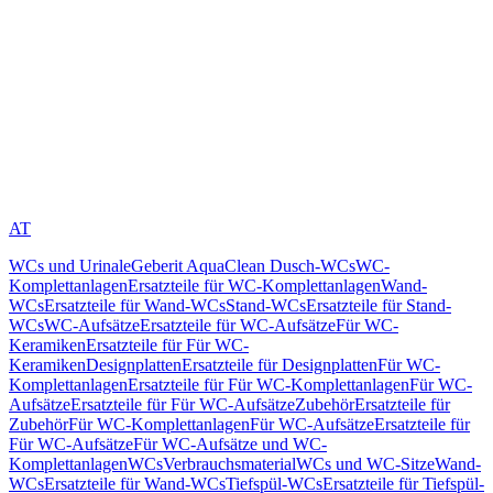
AT
WCs und Urinale
Geberit AquaClean Dusch-WCs
WC-
Komplettanlagen
Ersatzteile für WC-Komplettanlagen
Wand-
WCs
Ersatzteile für Wand-WCs
Stand-WCs
Ersatzteile für Stand-
WCs
WC-Aufsätze
Ersatzteile für WC-Aufsätze
Für WC-
Keramiken
Ersatzteile für Für WC-
Keramiken
Designplatten
Ersatzteile für Designplatten
Für WC-
Komplettanlagen
Ersatzteile für Für WC-Komplettanlagen
Für WC-
Aufsätze
Ersatzteile für Für WC-Aufsätze
Zubehör
Ersatzteile für
Zubehör
Für WC-Komplettanlagen
Für WC-Aufsätze
Ersatzteile für
Für WC-Aufsätze
Für WC-Aufsätze und WC-
Komplettanlagen
WCs
Verbrauchsmaterial
WCs und WC-Sitze
Wand-
WCs
Ersatzteile für Wand-WCs
Tiefspül-WCs
Ersatzteile für Tiefspül-