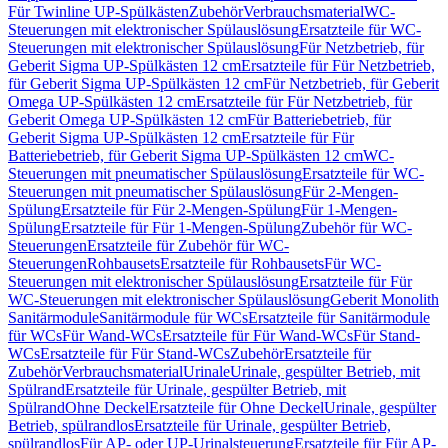
Für Twinline UP-Spülkästen
Zubehör
Verbrauchsmaterial
WC-
Steuerungen mit elektronischer Spülauslösung
Ersatzteile für WC-
Steuerungen mit elektronischer Spülauslösung
Für Netzbetrieb, für
Geberit Sigma UP-Spülkästen 12 cm
Ersatzteile für Für Netzbetrieb,
für Geberit Sigma UP-Spülkästen 12 cm
Für Netzbetrieb, für Geberit
Omega UP-Spülkästen 12 cm
Ersatzteile für Für Netzbetrieb, für
Geberit Omega UP-Spülkästen 12 cm
Für Batteriebetrieb, für
Geberit Sigma UP-Spülkästen 12 cm
Ersatzteile für Für
Batteriebetrieb, für Geberit Sigma UP-Spülkästen 12 cm
WC-
Steuerungen mit pneumatischer Spülauslösung
Ersatzteile für WC-
Steuerungen mit pneumatischer Spülauslösung
Für 2-Mengen-
Spülung
Ersatzteile für Für 2-Mengen-Spülung
Für 1-Mengen-
Spülung
Ersatzteile für Für 1-Mengen-Spülung
Zubehör für WC-
Steuerungen
Ersatzteile für Zubehör für WC-
Steuerungen
Rohbausets
Ersatzteile für Rohbausets
Für WC-
Steuerungen mit elektronischer Spülauslösung
Ersatzteile für Für
WC-Steuerungen mit elektronischer Spülauslösung
Geberit Monolith
Sanitärmodule
Sanitärmodule für WCs
Ersatzteile für Sanitärmodule
für WCs
Für Wand-WCs
Ersatzteile für Für Wand-WCs
Für Stand-
WCs
Ersatzteile für Für Stand-WCs
Zubehör
Ersatzteile für
Zubehör
Verbrauchsmaterial
Urinale
Urinale, gespülter Betrieb, mit
Spülrand
Ersatzteile für Urinale, gespülter Betrieb, mit
Spülrand
Ohne Deckel
Ersatzteile für Ohne Deckel
Urinale, gespülter
Betrieb, spülrandlos
Ersatzteile für Urinale, gespülter Betrieb,
spülrandlos
Für AP- oder UP-Urinalsteuerung
Ersatzteile für Für AP-