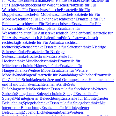
für Waschtischunterschränke
Für Handwaschbecken
Ersatzteile für
Für Handwaschbecken
Für Waschtische
Ersatzteile für Für
Waschtische
Für Doppelwaschtische
Ersatzteile für Für
Doppelwaschtische
Für Möbelwaschtische
Ersatzteile für Für
Möbelwaschtische
Für Eckhandwaschbecken
Ersatzteile für Für
Eckhandwaschbecken
Für Eckwaschtische
Ersatzteile für Für
Eckwaschtische
Waschtischplatten
Ersatzteile für
Waschtischplatten
Für Aufsatzwaschtisch Schalenform
Ersatzteile für
Für Aufsatzwaschtisch Schalenform
Für Aufsatzwaschtisch
rechteckig
Ersatzteile für Für Aufsatzwaschtisch
rechteckig
Seitenschränke
Ersatzteile für Seitenschränke
Niedrige
Seitenschränke
Ersatzteile für Niedrige
Seitenschränke
Hochschränke
Ersatzteile für
Hochschränke
Mittelhochschränke
Ersatzteile für
Mittelhochschränke
Hängeschränke
Ersatzteile für
Hängeschränke
Weitere Möbel
Ersatzteile für Weitere
Möbel
Wandablagen
Ersatzteile für Wandablagen
Zubehör
Ersatzteile
für Zubehör
Schubladeneinsätze und Ordnungsboxen
Handtuchhalter
und Handtuchhaken
Lichtelemente
Griffe
Sets
Füße
Magnettafeln
Steckdosen
Ersatzteile für Steckdosen
Weiteres
Zubehör
Spiegel und Spiegelschränke
Spiegel
Ersatzteile für
Spiegel
Mit integrierter Beleuchtung
Ersatzteile für Mit integrierter
Beleuchtung
Spiegelschränke
Ersatzteile für Spiegelschränke
Mit
integrierter Beleuchtung
Ersatzteile für Mit integrierter
Beleuchtung
Zubehör
Lichtelemente
Griffe
Weiteres