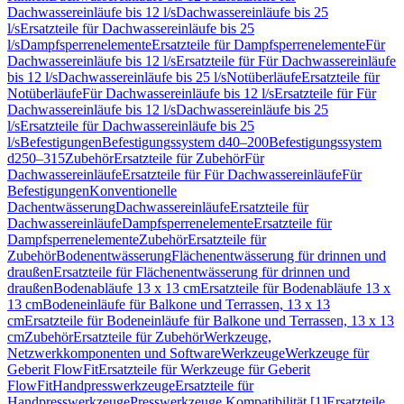
Dachwassereinläufe bis 12 l/s
Dachwassereinläufe bis 25
l/s
Ersatzteile für Dachwassereinläufe bis 25
l/s
Dampfsperrenelemente
Ersatzteile für Dampfsperrenelemente
Für
Dachwassereinläufe bis 12 l/s
Ersatzteile für Für Dachwassereinläufe
bis 12 l/s
Dachwassereinläufe bis 25 l/s
Notüberläufe
Ersatzteile für
Notüberläufe
Für Dachwassereinläufe bis 12 l/s
Ersatzteile für Für
Dachwassereinläufe bis 12 l/s
Dachwassereinläufe bis 25
l/s
Ersatzteile für Dachwassereinläufe bis 25
l/s
Befestigungen
Befestigungssystem d40–200
Befestigungssystem
d250–315
Zubehör
Ersatzteile für Zubehör
Für
Dachwassereinläufe
Ersatzteile für Für Dachwassereinläufe
Für
Befestigungen
Konventionelle
Dachentwässerung
Dachwassereinläufe
Ersatzteile für
Dachwassereinläufe
Dampfsperrenelemente
Ersatzteile für
Dampfsperrenelemente
Zubehör
Ersatzteile für
Zubehör
Bodenentwässerung
Flächenentwässerung für drinnen und
draußen
Ersatzteile für Flächenentwässerung für drinnen und
draußen
Bodenabläufe 13 x 13 cm
Ersatzteile für Bodenabläufe 13 x
13 cm
Bodeneinläufe für Balkone und Terrassen, 13 x 13
cm
Ersatzteile für Bodeneinläufe für Balkone und Terrassen, 13 x 13
cm
Zubehör
Ersatzteile für Zubehör
Werkzeuge,
Netzwerkkomponenten und Software
Werkzeuge
Werkzeuge für
Geberit FlowFit
Ersatzteile für Werkzeuge für Geberit
FlowFit
Handpresswerkzeuge
Ersatzteile für
Handpresswerkzeuge
Presswerkzeuge Kompatibilität [1]
Ersatzteile