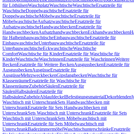
für Löthülsen
Waschplatz
Waschtische
Waschtische
Ersatzteile für
Waschtische
Doppelwaschtische
Ersatzteile für
Doppelwaschtische
Möbelwaschtische
Ersatzteile für
Möbelwaschtische
Aufsatzwaschtische
Ersatzteile für
Aufsatzwaschtische
Handwaschbecken
Ersatzteile für
Handwaschbecken
Aufsatzhandwaschbecken
Eckhandwaschbecken
H
für Halbeinbauwaschtische
Einbauwaschtische
Ersatzteile für
Einbauwaschtische
Unterbauwaschtische
Ersatzteile für
Unterbauwaschtische
Eckwaschtische
Waschtische
Comfort
Waschtische für Kinder
Ersatzteile für Waschtische für
Kinder
Waschtische
Waschrinnen
Ersatzteile für Waschrinnen
Weitere
Becken
Ersatzteile für Weitere Becken
Ausgussbecken
Ersatzteile für
Ausgussbecken
Ausgüsse
Ersatzteile für
Ausgüsse
Mehrzweckbecken
Gipsfangbecken
Waschtische für
Klassenräume
Ersatzteile für Waschtische für
Klassenräume
Zubehör
Säulen
Ersatzteile für
Säulen
Halbsäulen
Ersatzteile für
Halbsäulen
Zubehör
Ablaufdeckel
Befestigungsmaterial
Dekorblenden
W
Waschtisch mit Unterschrank
Sets Handwaschbecken mit
Unterschrank
Ersatzteile für Sets Handwaschbecken mit
Unterschrank
Sets Waschtisch mit Unterschrank
Ersatzteile für Sets
Waschtisch mit Unterschrank
Sets Möbelwaschtisch mit
Unterschrank
Ersatzteile für Sets Möbelwaschtisch mit
Unterschrank
Badezimmermöbel
Waschtischunterschränke
Ersatzteile