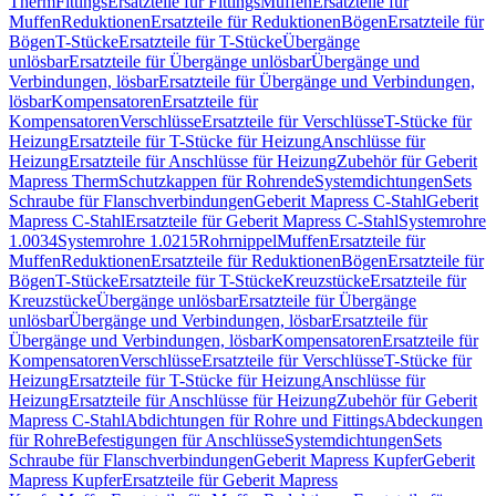
Therm
Fittings
Ersatzteile für Fittings
Muffen
Ersatzteile für
Muffen
Reduktionen
Ersatzteile für Reduktionen
Bögen
Ersatzteile für
Bögen
T-Stücke
Ersatzteile für T-Stücke
Übergänge
unlösbar
Ersatzteile für Übergänge unlösbar
Übergänge und
Verbindungen, lösbar
Ersatzteile für Übergänge und Verbindungen,
lösbar
Kompensatoren
Ersatzteile für
Kompensatoren
Verschlüsse
Ersatzteile für Verschlüsse
T-Stücke für
Heizung
Ersatzteile für T-Stücke für Heizung
Anschlüsse für
Heizung
Ersatzteile für Anschlüsse für Heizung
Zubehör für Geberit
Mapress Therm
Schutzkappen für Rohrende
Systemdichtungen
Sets
Schraube für Flanschverbindungen
Geberit Mapress C-Stahl
Geberit
Mapress C-Stahl
Ersatzteile für Geberit Mapress C-Stahl
Systemrohre
1.0034
Systemrohre 1.0215
Rohrnippel
Muffen
Ersatzteile für
Muffen
Reduktionen
Ersatzteile für Reduktionen
Bögen
Ersatzteile für
Bögen
T-Stücke
Ersatzteile für T-Stücke
Kreuzstücke
Ersatzteile für
Kreuzstücke
Übergänge unlösbar
Ersatzteile für Übergänge
unlösbar
Übergänge und Verbindungen, lösbar
Ersatzteile für
Übergänge und Verbindungen, lösbar
Kompensatoren
Ersatzteile für
Kompensatoren
Verschlüsse
Ersatzteile für Verschlüsse
T-Stücke für
Heizung
Ersatzteile für T-Stücke für Heizung
Anschlüsse für
Heizung
Ersatzteile für Anschlüsse für Heizung
Zubehör für Geberit
Mapress C-Stahl
Abdichtungen für Rohre und Fittings
Abdeckungen
für Rohre
Befestigungen für Anschlüsse
Systemdichtungen
Sets
Schraube für Flanschverbindungen
Geberit Mapress Kupfer
Geberit
Mapress Kupfer
Ersatzteile für Geberit Mapress