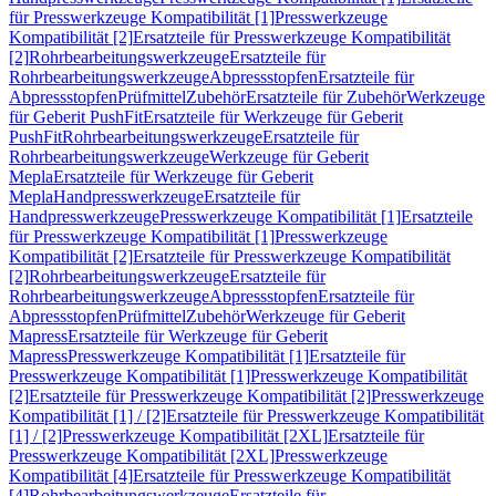
für Presswerkzeuge Kompatibilität [1]
Presswerkzeuge
Kompatibilität [2]
Ersatzteile für Presswerkzeuge Kompatibilität
[2]
Rohrbearbeitungswerkzeuge
Ersatzteile für
Rohrbearbeitungswerkzeuge
Abpressstopfen
Ersatzteile für
Abpressstopfen
Prüfmittel
Zubehör
Ersatzteile für Zubehör
Werkzeuge
für Geberit PushFit
Ersatzteile für Werkzeuge für Geberit
PushFit
Rohrbearbeitungswerkzeuge
Ersatzteile für
Rohrbearbeitungswerkzeuge
Werkzeuge für Geberit
Mepla
Ersatzteile für Werkzeuge für Geberit
Mepla
Handpresswerkzeuge
Ersatzteile für
Handpresswerkzeuge
Presswerkzeuge Kompatibilität [1]
Ersatzteile
für Presswerkzeuge Kompatibilität [1]
Presswerkzeuge
Kompatibilität [2]
Ersatzteile für Presswerkzeuge Kompatibilität
[2]
Rohrbearbeitungswerkzeuge
Ersatzteile für
Rohrbearbeitungswerkzeuge
Abpressstopfen
Ersatzteile für
Abpressstopfen
Prüfmittel
Zubehör
Werkzeuge für Geberit
Mapress
Ersatzteile für Werkzeuge für Geberit
Mapress
Presswerkzeuge Kompatibilität [1]
Ersatzteile für
Presswerkzeuge Kompatibilität [1]
Presswerkzeuge Kompatibilität
[2]
Ersatzteile für Presswerkzeuge Kompatibilität [2]
Presswerkzeuge
Kompatibilität [1] / [2]
Ersatzteile für Presswerkzeuge Kompatibilität
[1] / [2]
Presswerkzeuge Kompatibilität [2XL]
Ersatzteile für
Presswerkzeuge Kompatibilität [2XL]
Presswerkzeuge
Kompatibilität [4]
Ersatzteile für Presswerkzeuge Kompatibilität
[4]
Rohrbearbeitungswerkzeuge
Ersatzteile für