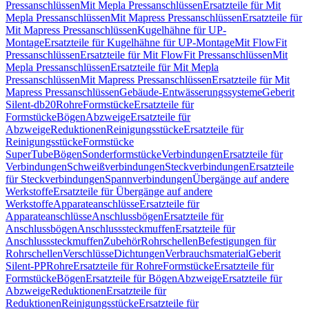
Pressanschlüssen
Mit Mepla Pressanschlüssen
Ersatzteile für Mit
Mepla Pressanschlüssen
Mit Mapress Pressanschlüssen
Ersatzteile für
Mit Mapress Pressanschlüssen
Kugelhähne für UP-
Montage
Ersatzteile für Kugelhähne für UP-Montage
Mit FlowFit
Pressanschlüssen
Ersatzteile für Mit FlowFit Pressanschlüssen
Mit
Mepla Pressanschlüssen
Ersatzteile für Mit Mepla
Pressanschlüssen
Mit Mapress Pressanschlüssen
Ersatzteile für Mit
Mapress Pressanschlüssen
Gebäude-Entwässerungssysteme
Geberit
Silent-db20
Rohre
Formstücke
Ersatzteile für
Formstücke
Bögen
Abzweige
Ersatzteile für
Abzweige
Reduktionen
Reinigungsstücke
Ersatzteile für
Reinigungsstücke
Formstücke
SuperTube
Bögen
Sonderformstücke
Verbindungen
Ersatzteile für
Verbindungen
Schweißverbindungen
Steckverbindungen
Ersatzteile
für Steckverbindungen
Spannverbindungen
Übergänge auf andere
Werkstoffe
Ersatzteile für Übergänge auf andere
Werkstoffe
Apparateanschlüsse
Ersatzteile für
Apparateanschlüsse
Anschlussbögen
Ersatzteile für
Anschlussbögen
Anschlusssteckmuffen
Ersatzteile für
Anschlusssteckmuffen
Zubehör
Rohrschellen
Befestigungen für
Rohrschellen
Verschlüsse
Dichtungen
Verbrauchsmaterial
Geberit
Silent-PP
Rohre
Ersatzteile für Rohre
Formstücke
Ersatzteile für
Formstücke
Bögen
Ersatzteile für Bögen
Abzweige
Ersatzteile für
Abzweige
Reduktionen
Ersatzteile für
Reduktionen
Reinigungsstücke
Ersatzteile für