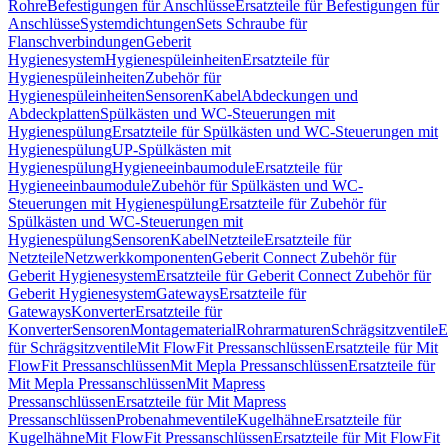
Rohre
Befestigungen für Anschlüsse
Ersatzteile für Befestigungen für
Anschlüsse
Systemdichtungen
Sets Schraube für
Flanschverbindungen
Geberit
Hygienesystem
Hygienespüleinheiten
Ersatzteile für
Hygienespüleinheiten
Zubehör für
Hygienespüleinheiten
Sensoren
Kabel
Abdeckungen und
Abdeckplatten
Spülkästen und WC-Steuerungen mit
Hygienespülung
Ersatzteile für Spülkästen und WC-Steuerungen mit
Hygienespülung
UP-Spülkästen mit
Hygienespülung
Hygieneeinbaumodule
Ersatzteile für
Hygieneeinbaumodule
Zubehör für Spülkästen und WC-
Steuerungen mit Hygienespülung
Ersatzteile für Zubehör für
Spülkästen und WC-Steuerungen mit
Hygienespülung
Sensoren
Kabel
Netzteile
Ersatzteile für
Netzteile
Netzwerkkomponenten
Geberit Connect Zubehör für
Geberit Hygienesystem
Ersatzteile für Geberit Connect Zubehör für
Geberit Hygienesystem
Gateways
Ersatzteile für
Gateways
Konverter
Ersatzteile für
Konverter
Sensoren
Montagematerial
Rohrarmaturen
Schrägsitzventile
E
für Schrägsitzventile
Mit FlowFit Pressanschlüssen
Ersatzteile für Mit
FlowFit Pressanschlüssen
Mit Mepla Pressanschlüssen
Ersatzteile für
Mit Mepla Pressanschlüssen
Mit Mapress
Pressanschlüssen
Ersatzteile für Mit Mapress
Pressanschlüssen
Probenahmeventile
Kugelhähne
Ersatzteile für
Kugelhähne
Mit FlowFit Pressanschlüssen
Ersatzteile für Mit FlowFit