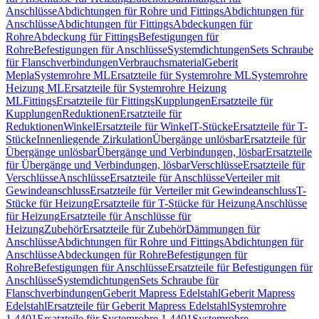
Anschlüsse
Abdichtungen für Rohre und Fittings
Abdichtungen für
Anschlüsse
Abdichtungen für Fittings
Abdeckungen für
Rohre
Abdeckung für Fittings
Befestigungen für
Rohre
Befestigungen für Anschlüsse
Systemdichtungen
Sets Schraube
für Flanschverbindungen
Verbrauchsmaterial
Geberit
Mepla
Systemrohre ML
Ersatzteile für Systemrohre ML
Systemrohre
Heizung ML
Ersatzteile für Systemrohre Heizung
ML
Fittings
Ersatzteile für Fittings
Kupplungen
Ersatzteile für
Kupplungen
Reduktionen
Ersatzteile für
Reduktionen
Winkel
Ersatzteile für Winkel
T-Stücke
Ersatzteile für T-
Stücke
Innenliegende Zirkulation
Übergänge unlösbar
Ersatzteile für
Übergänge unlösbar
Übergänge und Verbindungen, lösbar
Ersatzteile
für Übergänge und Verbindungen, lösbar
Verschlüsse
Ersatzteile für
Verschlüsse
Anschlüsse
Ersatzteile für Anschlüsse
Verteiler mit
Gewindeanschluss
Ersatzteile für Verteiler mit Gewindeanschluss
T-
Stücke für Heizung
Ersatzteile für T-Stücke für Heizung
Anschlüsse
für Heizung
Ersatzteile für Anschlüsse für
Heizung
Zubehör
Ersatzteile für Zubehör
Dämmungen für
Anschlüsse
Abdichtungen für Rohre und Fittings
Abdichtungen für
Anschlüsse
Abdeckungen für Rohre
Befestigungen für
Rohre
Befestigungen für Anschlüsse
Ersatzteile für Befestigungen für
Anschlüsse
Systemdichtungen
Sets Schraube für
Flanschverbindungen
Geberit Mapress Edelstahl
Geberit Mapress
Edelstahl
Ersatzteile für Geberit Mapress Edelstahl
Systemrohre
1.4401
Ersatzteile für Systemrohre 1.4401
Systemrohre