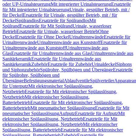
oder UP-Urinalsteuerung
Mit integrierter Urinalsteuerung
Ersatzteile
für Mit integrierter Urinalsteuerung
Urinale, gespülter Betrieb, mit /
für Deckel
Ersatzteile für Urinale, gespülter Betrieb, mit / für
Deckel
Spülrandlos
Ersatzteile für Spülrandlos
Mit
Spülrand
Ersatzteile für Mit Spülrand
Urinale, wasserloser
Betrieb
Ersatzteile für Urinale, wasserloser Betrieb
Ohne
Deckel
Ersatzteile für Ohne Deckel
Urinaltrennwände
Ersatzteile für
Urinaltrennwände
Urinaltrennwände aus Kunststoff
Ersatzteile für
Urinaltrennwände aus Kunststoff
Urinaltrennwände aus
Glas
Ersatzteile für Urinaltrennwände aus Glas
Urinaltrennwände aus
Sanitärkeramik
Ersatzteile für Urinaltrennwände aus
Sanitärkeramik
Zubehör
Ersatzteile für Zubehör
Urinaldeckel
Siphons
und Siphonzubehör
Spülrohre, Spülbögen und Übergänge
Ersatzteile
für Spülrohre, Spülbögen und
Übergänge
Befestigungsmaterial
Ablaufventile
Spülverteiler
Apparatean
für Unterputz
Mit elektronischer Spülauslösung,
Netzbetrieb
Ersatzteile für Mit elektronischer Spülauslösung,
Netzbetrieb
Mit elektronischer Spülauslösung,
Batteriebetrieb
Ersatzteile für Mit elektronischer Spülauslösung,
Batteriebetrieb
Mit pneumatischer Spülauslösung
Ersatzteile für Mit
pneumatischer Spülauslösung
Aufputz
Ersatzteile für Aufputz
Mit
elektronischer Spülauslösung, Netzbetrieb
Ersatzteile für Mit
elektronischer Spülauslösung, Netzbetrieb
Mit elektronischer
Spülauslösung, Batteriebetrieb
Ersatzteile für Mit elektronischer
Spülauslösung, Batteriebetrieb
Zubehör
Ersatzteile für