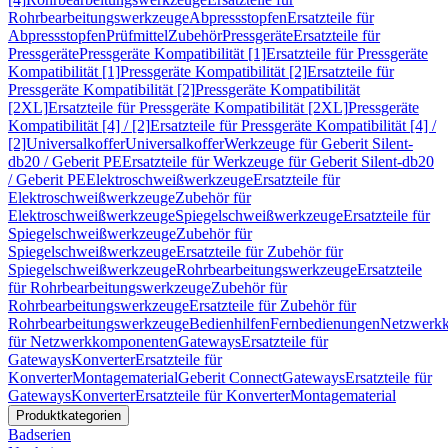
Rohrbearbeitungswerkzeuge
Abpressstopfen
Ersatzteile für
Abpressstopfen
Prüfmittel
Zubehör
Pressgeräte
Ersatzteile für
Pressgeräte
Pressgeräte Kompatibilität [1]
Ersatzteile für Pressgeräte
Kompatibilität [1]
Pressgeräte Kompatibilität [2]
Ersatzteile für
Pressgeräte Kompatibilität [2]
Pressgeräte Kompatibilität
[2XL]
Ersatzteile für Pressgeräte Kompatibilität [2XL]
Pressgeräte
Kompatibilität [4] / [2]
Ersatzteile für Pressgeräte Kompatibilität [4] /
[2]
Universalkoffer
Universalkoffer
Werkzeuge für Geberit Silent-
db20 / Geberit PE
Ersatzteile für Werkzeuge für Geberit Silent-db20
/ Geberit PE
Elektroschweißwerkzeuge
Ersatzteile für
Elektroschweißwerkzeuge
Zubehör für
Elektroschweißwerkzeuge
Spiegelschweißwerkzeuge
Ersatzteile für
Spiegelschweißwerkzeuge
Zubehör für
Spiegelschweißwerkzeuge
Ersatzteile für Zubehör für
Spiegelschweißwerkzeuge
Rohrbearbeitungswerkzeuge
Ersatzteile
für Rohrbearbeitungswerkzeuge
Zubehör für
Rohrbearbeitungswerkzeuge
Ersatzteile für Zubehör für
Rohrbearbeitungswerkzeuge
Bedienhilfen
Fernbedienungen
Netzwerk
für Netzwerkkomponenten
Gateways
Ersatzteile für
Gateways
Konverter
Ersatzteile für
Konverter
Montagematerial
Geberit Connect
Gateways
Ersatzteile für
Gateways
Konverter
Ersatzteile für Konverter
Montagematerial
Produktkategorien
Badserien