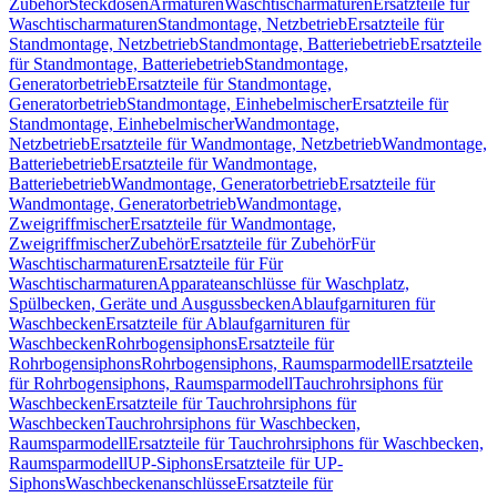
Zubehör
Steckdosen
Armaturen
Waschtischarmaturen
Ersatzteile für
Waschtischarmaturen
Standmontage, Netzbetrieb
Ersatzteile für
Standmontage, Netzbetrieb
Standmontage, Batteriebetrieb
Ersatzteile
für Standmontage, Batteriebetrieb
Standmontage,
Generatorbetrieb
Ersatzteile für Standmontage,
Generatorbetrieb
Standmontage, Einhebelmischer
Ersatzteile für
Standmontage, Einhebelmischer
Wandmontage,
Netzbetrieb
Ersatzteile für Wandmontage, Netzbetrieb
Wandmontage,
Batteriebetrieb
Ersatzteile für Wandmontage,
Batteriebetrieb
Wandmontage, Generatorbetrieb
Ersatzteile für
Wandmontage, Generatorbetrieb
Wandmontage,
Zweigriffmischer
Ersatzteile für Wandmontage,
Zweigriffmischer
Zubehör
Ersatzteile für Zubehör
Für
Waschtischarmaturen
Ersatzteile für Für
Waschtischarmaturen
Apparateanschlüsse für Waschplatz,
Spülbecken, Geräte und Ausgussbecken
Ablaufgarnituren für
Waschbecken
Ersatzteile für Ablaufgarnituren für
Waschbecken
Rohrbogensiphons
Ersatzteile für
Rohrbogensiphons
Rohrbogensiphons, Raumsparmodell
Ersatzteile
für Rohrbogensiphons, Raumsparmodell
Tauchrohrsiphons für
Waschbecken
Ersatzteile für Tauchrohrsiphons für
Waschbecken
Tauchrohrsiphons für Waschbecken,
Raumsparmodell
Ersatzteile für Tauchrohrsiphons für Waschbecken,
Raumsparmodell
UP-Siphons
Ersatzteile für UP-
Siphons
Waschbeckenanschlüsse
Ersatzteile für