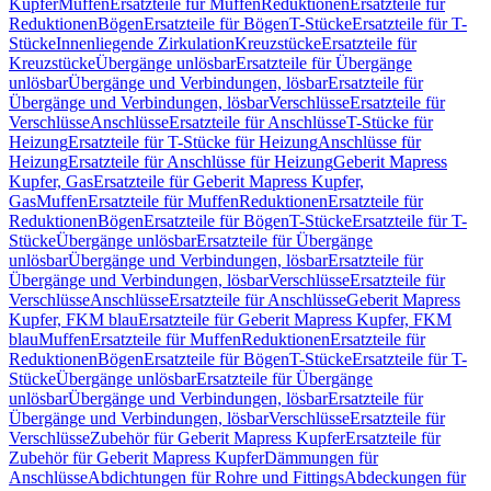
Kupfer
Muffen
Ersatzteile für Muffen
Reduktionen
Ersatzteile für
Reduktionen
Bögen
Ersatzteile für Bögen
T-Stücke
Ersatzteile für T-
Stücke
Innenliegende Zirkulation
Kreuzstücke
Ersatzteile für
Kreuzstücke
Übergänge unlösbar
Ersatzteile für Übergänge
unlösbar
Übergänge und Verbindungen, lösbar
Ersatzteile für
Übergänge und Verbindungen, lösbar
Verschlüsse
Ersatzteile für
Verschlüsse
Anschlüsse
Ersatzteile für Anschlüsse
T-Stücke für
Heizung
Ersatzteile für T-Stücke für Heizung
Anschlüsse für
Heizung
Ersatzteile für Anschlüsse für Heizung
Geberit Mapress
Kupfer, Gas
Ersatzteile für Geberit Mapress Kupfer,
Gas
Muffen
Ersatzteile für Muffen
Reduktionen
Ersatzteile für
Reduktionen
Bögen
Ersatzteile für Bögen
T-Stücke
Ersatzteile für T-
Stücke
Übergänge unlösbar
Ersatzteile für Übergänge
unlösbar
Übergänge und Verbindungen, lösbar
Ersatzteile für
Übergänge und Verbindungen, lösbar
Verschlüsse
Ersatzteile für
Verschlüsse
Anschlüsse
Ersatzteile für Anschlüsse
Geberit Mapress
Kupfer, FKM blau
Ersatzteile für Geberit Mapress Kupfer, FKM
blau
Muffen
Ersatzteile für Muffen
Reduktionen
Ersatzteile für
Reduktionen
Bögen
Ersatzteile für Bögen
T-Stücke
Ersatzteile für T-
Stücke
Übergänge unlösbar
Ersatzteile für Übergänge
unlösbar
Übergänge und Verbindungen, lösbar
Ersatzteile für
Übergänge und Verbindungen, lösbar
Verschlüsse
Ersatzteile für
Verschlüsse
Zubehör für Geberit Mapress Kupfer
Ersatzteile für
Zubehör für Geberit Mapress Kupfer
Dämmungen für
Anschlüsse
Abdichtungen für Rohre und Fittings
Abdeckungen für