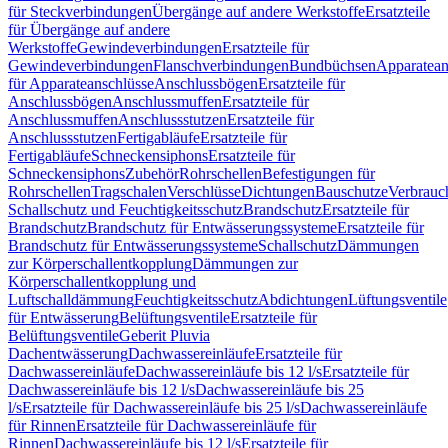
für Steckverbindungen
Übergänge auf andere Werkstoffe
Ersatzteile
für Übergänge auf andere
Werkstoffe
Gewindeverbindungen
Ersatzteile für
Gewindeverbindungen
Flanschverbindungen
Bundbüchsen
Apparatean
für Apparateanschlüsse
Anschlussbögen
Ersatzteile für
Anschlussbögen
Anschlussmuffen
Ersatzteile für
Anschlussmuffen
Anschlussstutzen
Ersatzteile für
Anschlussstutzen
Fertigabläufe
Ersatzteile für
Fertigabläufe
Schneckensiphons
Ersatzteile für
Schneckensiphons
Zubehör
Rohrschellen
Befestigungen für
Rohrschellen
Tragschalen
Verschlüsse
Dichtungen
Bauschutze
Verbrauc
Schallschutz und Feuchtigkeitsschutz
Brandschutz
Ersatzteile für
Brandschutz
Brandschutz für Entwässerungssysteme
Ersatzteile für
Brandschutz für Entwässerungssysteme
Schallschutz
Dämmungen
zur Körperschallentkopplung
Dämmungen zur
Körperschallentkopplung und
Luftschalldämmung
Feuchtigkeitsschutz
Abdichtungen
Lüftungsventile
für Entwässerung
Belüftungsventile
Ersatzteile für
Belüftungsventile
Geberit Pluvia
Dachentwässerung
Dachwassereinläufe
Ersatzteile für
Dachwassereinläufe
Dachwassereinläufe bis 12 l/s
Ersatzteile für
Dachwassereinläufe bis 12 l/s
Dachwassereinläufe bis 25
l/s
Ersatzteile für Dachwassereinläufe bis 25 l/s
Dachwassereinläufe
für Rinnen
Ersatzteile für Dachwassereinläufe für
Rinnen
Dachwassereinläufe bis 12 l/s
Ersatzteile für