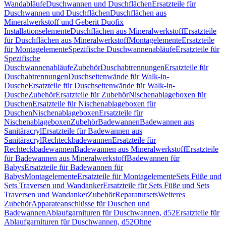
Wandabläufe
Duschwannen und Duschflächen
Ersatzteile für
Duschwannen und Duschflächen
Duschflächen aus
Mineralwerkstoff und Geberit Duofix
Installationselemente
Duschflächen aus Mineralwerkstoff
Ersatzteile
für Duschflächen aus Mineralwerkstoff
Montagelemente
Ersatzteile
für Montagelemente
Spezifische Duschwannenabläufe
Ersatzteile für
Spezifische
Duschwannenabläufe
Zubehör
Duschabtrennungen
Ersatzteile für
Duschabtrennungen
Duschseitenwände für Walk-in-
Dusche
Ersatzteile für Duschseitenwände für Walk-in-
Dusche
Zubehör
Ersatzteile für Zubehör
Nischenablageboxen für
Duschen
Ersatzteile für Nischenablageboxen für
Duschen
Nischenablageboxen
Ersatzteile für
Nischenablageboxen
Zubehör
Badewannen
Badewannen aus
Sanitäracryl
Ersatzteile für Badewannen aus
Sanitäracryl
Rechteckbadewannen
Ersatzteile für
Rechteckbadewannen
Badewannen aus Mineralwerkstoff
Ersatzteile
für Badewannen aus Mineralwerkstoff
Badewannen für
Babys
Ersatzteile für Badewannen für
Babys
Montagelemente
Ersatzteile für Montagelemente
Sets Füße und
Sets Traversen und Wandanker
Ersatzteile für Sets Füße und Sets
Traversen und Wandanker
Zubehör
Reparatursets
Weiteres
Zubehör
Apparateanschlüsse für Duschen und
Badewannen
Ablaufgarnituren für Duschwannen, d52
Ersatzteile für
Ablaufgarnituren für Duschwannen, d52
Ohne