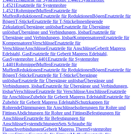
1.4521
Ersatzteile für Systemrohre
1.4521
Rohrnippel
Muffen
Ersatzteile für
Muffen
Reduktionen
Ersatzteile für Reduktionen
Bögen
Ersatzteile für
Bögen
T-Stücke
Ersatzteile für T-Stücke
Innenliegende
Zirkulation
Übergänge unlösbar
Ersatzteile für Übergänge
unlösbar
Übergänge und Verbindungen, lösbar
Ersatzteile für
Übergänge und Verbindungen, lösbar
Kompensatoren
Ersatzteile für
Kompensatoren
Verschlüsse
Ersatzteile für
Verschlüsse
Anschlüsse
Ersatzteile für Anschlüsse
Geberit Mapress
Edelstahl, Gas
Ersatzteile für Geberit Mapress Edelstahl,
Gas
Systemrohre 1.4401
Ersatzteile für Systemrohre
1.4401
Rohrnippel
Muffen
Ersatzteile für
Muffen
Reduktionen
Ersatzteile für Reduktionen
Bögen
Ersatzteile für
Bögen
T-Stücke
Ersatzteile für T-Stücke
Übergänge
unlösbar
Ersatzteile für Übergänge unlösbar
Übergänge und
Verbindungen, lösbar
Ersatzteile für Übergänge und Verbindungen,
lösbar
Verschlüsse
Ersatzteile für Verschlüsse
Anschlüsse
Ersatzteile
für Anschlüsse
Zubehör für Geberit Mapress Edelstahl
Ersatzteile für
Zubehör für Geberit Mapress Edelstahl
Schutzkappen für
Rohrende
Dämmungen für Anschlüsse
Isolierungen für Rohre und
Fittings
Abdichtungen für Rohre und Fittings
Befestigungen für
Anschlüsse
Ersatzteile für Befestigungen für
Anschlüsse
Systemdichtungen
Sets Schraube für
Flanschverbindungen
Geberit Mapress Therm
Systemrohre