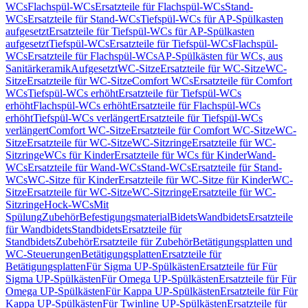
WCs
Flachspül-WCs
Ersatzteile für Flachspül-WCs
Stand-
WCs
Ersatzteile für Stand-WCs
Tiefspül-WCs für AP-Spülkasten
aufgesetzt
Ersatzteile für Tiefspül-WCs für AP-Spülkasten
aufgesetzt
Tiefspül-WCs
Ersatzteile für Tiefspül-WCs
Flachspül-
WCs
Ersatzteile für Flachspül-WCs
AP-Spülkästen für WCs, aus
Sanitärkeramik
Aufgesetzt
WC-Sitze
Ersatzteile für WC-Sitze
WC-
Sitze
Ersatzteile für WC-Sitze
Comfort WCs
Ersatzteile für Comfort
WCs
Tiefspül-WCs erhöht
Ersatzteile für Tiefspül-WCs
erhöht
Flachspül-WCs erhöht
Ersatzteile für Flachspül-WCs
erhöht
Tiefspül-WCs verlängert
Ersatzteile für Tiefspül-WCs
verlängert
Comfort WC-Sitze
Ersatzteile für Comfort WC-Sitze
WC-
Sitze
Ersatzteile für WC-Sitze
WC-Sitzringe
Ersatzteile für WC-
Sitzringe
WCs für Kinder
Ersatzteile für WCs für Kinder
Wand-
WCs
Ersatzteile für Wand-WCs
Stand-WCs
Ersatzteile für Stand-
WCs
WC-Sitze für Kinder
Ersatzteile für WC-Sitze für Kinder
WC-
Sitze
Ersatzteile für WC-Sitze
WC-Sitzringe
Ersatzteile für WC-
Sitzringe
Hock-WCs
Mit
Spülung
Zubehör
Befestigungsmaterial
Bidets
Wandbidets
Ersatzteile
für Wandbidets
Standbidets
Ersatzteile für
Standbidets
Zubehör
Ersatzteile für Zubehör
Betätigungsplatten und
WC-Steuerungen
Betätigungsplatten
Ersatzteile für
Betätigungsplatten
Für Sigma UP-Spülkästen
Ersatzteile für Für
Sigma UP-Spülkästen
Für Omega UP-Spülkästen
Ersatzteile für Für
Omega UP-Spülkästen
Für Kappa UP-Spülkästen
Ersatzteile für Für
Kappa UP-Spülkästen
Für Twinline UP-Spülkästen
Ersatzteile für