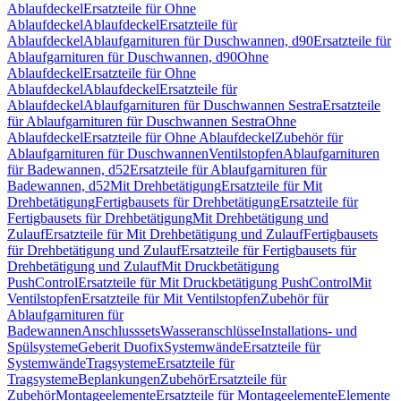
Ablaufdeckel
Ersatzteile für Ohne
Ablaufdeckel
Ablaufdeckel
Ersatzteile für
Ablaufdeckel
Ablaufgarnituren für Duschwannen, d90
Ersatzteile für
Ablaufgarnituren für Duschwannen, d90
Ohne
Ablaufdeckel
Ersatzteile für Ohne
Ablaufdeckel
Ablaufdeckel
Ersatzteile für
Ablaufdeckel
Ablaufgarnituren für Duschwannen Sestra
Ersatzteile
für Ablaufgarnituren für Duschwannen Sestra
Ohne
Ablaufdeckel
Ersatzteile für Ohne Ablaufdeckel
Zubehör für
Ablaufgarnituren für Duschwannen
Ventilstopfen
Ablaufgarnituren
für Badewannen, d52
Ersatzteile für Ablaufgarnituren für
Badewannen, d52
Mit Drehbetätigung
Ersatzteile für Mit
Drehbetätigung
Fertigbausets für Drehbetätigung
Ersatzteile für
Fertigbausets für Drehbetätigung
Mit Drehbetätigung und
Zulauf
Ersatzteile für Mit Drehbetätigung und Zulauf
Fertigbausets
für Drehbetätigung und Zulauf
Ersatzteile für Fertigbausets für
Drehbetätigung und Zulauf
Mit Druckbetätigung
PushControl
Ersatzteile für Mit Druckbetätigung PushControl
Mit
Ventilstopfen
Ersatzteile für Mit Ventilstopfen
Zubehör für
Ablaufgarnituren für
Badewannen
Anschlusssets
Wasseranschlüsse
Installations- und
Spülsysteme
Geberit Duofix
Systemwände
Ersatzteile für
Systemwände
Tragsysteme
Ersatzteile für
Tragsysteme
Beplankungen
Zubehör
Ersatzteile für
Zubehör
Montageelemente
Ersatzteile für Montageelemente
Elemente